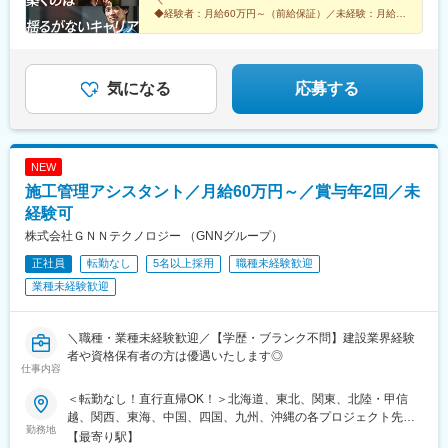
質問ください。
での経験・スキル・年齢を考慮して、決定いたします※残業代は別
駅、西荻窪駅、富士見ケ丘駅、荻窪駅、神保町駅、淡路町駅、市
◆経験者：月給60万円～（前給保証）／未経験：月給
途全額支給します。＼勤務地特典！／入社祝い金として別途20万
35万円～
ケ谷駅、九段下駅、上野御徒町駅、昭和島駅、池上駅、糀谷駅、
◆完全週休2日制（土日祝休み）＆残業少なめ
円を支給いたします◎
八丁堀駅(東京都)、日本橋駅(東京都)、築地市場駅、水天宮前駅、
◆未経験からでも成長できる環境◎
新富町駅(東京都)、勝どき駅、京橋駅(東京都)、新中野駅、京王八
王子駅、武蔵五日市駅、西台駅、本蓮沼駅、青物横丁駅、武蔵境
気になる
応募する
駅、三鷹駅、吉祥寺駅、本郷三丁目駅、湯島駅、飯田橋駅、鬼子
母神前駅、向原駅(東京都)、池袋駅、両国駅、錦糸町駅、池尻大橋
駅、東武練馬駅、新横浜駅、横浜駅、桜木町駅、二俣新町駅、松
戸新田駅、松飛台駅、スポーツセンター駅、みつわ台駅、蘇我
NEW
駅、海浜幕張駅、前原駅、船橋日大前駅、柏駅、柏の葉キャンパ
施工管理アシスタント／月給60万円～／賞与年2回／未
ス駅、新千葉駅、京成稲毛駅、新八柱駅、大宮駅(埼玉県)、南浦和
駅、さいたま新都心駅、北浦和駅、浦和駅、和光市駅、西川口
経験可
駅、東川口駅、朝霞駅、新越谷駅、川越駅、志木駅、所沢駅、草
株式会社ＧＮＮテクノロジー （GNNグループ）
加駅、大阪難波駅、淀屋橋駅、渡辺橋駅、沢ノ町駅、我孫子町
正社員
転勤なし
5名以上採用
職種未経験歓迎
駅、平林駅(大阪府)、中ふ頭駅、西大橋駅、肥後橋駅、阿波座駅、
北浜駅(大阪府)、なんば駅(南海線)、天満橋駅、長堀橋駅、谷町六
業種未経験歓迎
丁目駅、心斎橋駅、松屋町駅、堺筋本町駅、門真南駅、横堤駅、
矢田駅(大阪府)、東部市場前駅、今川駅(大阪府)、出戸駅、中津駅
(大阪府・阪急線)、なにわ橋駅、天満駅、中津駅(地下鉄)、中崎町
＼職種・業種未経験歓迎／【学歴・ブランク不問】建設業界経験
駅、扇町駅(大阪府)、西梅田駅、大阪梅田駅(阪神線)、矢場町駅、
者や資格保有者の方は優遇いたします◎
仕事内容
瑞穂区役所駅、日比野駅(名古屋市営)、伏屋駅、稲永駅、笠寺駅、
左京山駅、武蔵小杉駅、目黒駅、秋葉原駅、新橋駅、東京駅、町
＜転勤なし！直行直帰OK！＞北海道、東北、関東、北陸・甲信
田駅、大手町駅(東京都)、中野駅(東京都)、大門駅(東京都)、西日
越、関西、東海、中国、四国、九州、沖縄の各プロジェクト先★
暮里駅、五反田駅、中目黒駅、泉岳寺駅、立川駅、小竹向原駅、
勤務地
希望勤務地・通勤時間を考慮いたします！★直行直帰OK★U・Iタ
【最寄り駅】
二子玉川駅、四ツ谷駅、あざみ野駅、湘南台駅、天王洲アイル