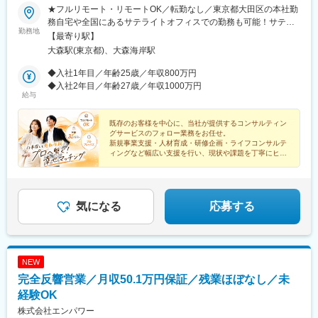
★フルリモート・リモートOK／転勤なし／東京都大田区の本社勤
務自宅や全国にあるサテライトオフィスでの勤務も可能！サテラ
勤務地
イトオフィスは駅から徒歩5分ほどの立地で好アクセス！好きな場
【最寄り駅】
所を選んで、自由にテレワークもできます。居住はどこでもOK！
大森駅(東京都)、大森海岸駅
基本リモートでの対応です！※敷地内全面禁煙
◆入社1年目／年齢25歳／年収800万円
◆入社2年目／年齢27歳／年収1000万円
給与
既存のお客様を中心に、当社が提供するコンサルティン
グサービスのフォロー業務をお任せ。
新規事業支援・人材育成・研修企画・ライフコンサルテ
ィングなど幅広い支援を行い、現状や課題を丁寧にヒア
リングし、社内のコンサルタントへつなぐ役割です。
気になる
応募する
NEW
完全反響営業／月収50.1万円保証／残業ほぼなし／未
経験OK
株式会社エンパワー