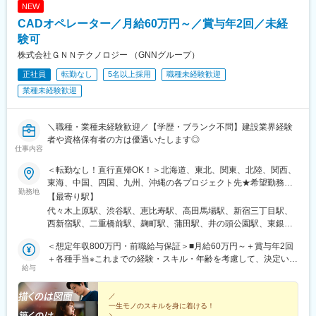
NEW
CADオペレーター／月給60万円～／賞与年2回／未経
験可
株式会社ＧＮＮテクノロジー （GNNグループ）
正社員
転勤なし
5名以上採用
職種未経験歓迎
業種未経験歓迎
＼職種・業種未経験歓迎／【学歴・ブランク不問】建設業界経験
者や資格保有者の方は優遇いたします◎
仕事内容
＜転勤なし！直行直帰OK！＞北海道、東北、関東、北陸、関西、
東海、中国、四国、九州、沖縄の各プロジェクト先★希望勤務
勤務地
地・通勤時間を考慮いたします！★直行直帰OK★U・Iターン歓
【最寄り駅】
迎！住宅手当あり★転居を伴う転勤はありません北海道東北／青
代々木上原駅、渋谷駅、恵比寿駅、高田馬場駅、新宿三丁目駅、
森県・岩手県・宮城県・秋田県・山形県・福島県関東／東京、神
西新宿駅、二重橋前駅、麹町駅、蒲田駅、井の頭公園駅、東銀座
奈川、千葉、埼玉、茨城、栃木、群馬北陸・甲信越／富山、石
駅、日暮里駅(舎人ライナー)、都電雑司ケ谷駅、平井駅(東京都)、
川、福井、新潟県、長野県、山梨県関西／大阪、京都、滋賀、兵
＜想定年収800万円・前職給与保証＞■月給60万円～＋賞与年2回
船堀駅、押上駅、木場駅(東京都)、清澄白河駅、有楽町駅、豊洲
庫、奈良、和歌山東海／愛知、静岡、三重、岐阜中国・四国／鳥
＋各種手当※これまでの経験・スキル・年齢を考慮して、決定いた
駅、南砂町駅、三田駅(東京都)、森下駅(東京都)、高輪台駅、新木
給与
取、島根、岡山、広島、山口、徳島、香川、高知、愛媛九州／福
します※残業代は別途全額支給します。※前職給与保証について：
場駅、北千住駅、大崎駅、国分寺駅、東京ビッグサイト駅、亀戸
岡、佐賀、長崎、熊本、大分、宮崎、鹿児島、沖縄＼広島にてビ
年齢、経験、能力、適性を考慮して、支給額を決定します。ーー
駅、テレコムセンター駅、六本木駅、田町駅(東京都)、白金高輪
ッグプロジェクト始動！／裁量のあるポジションをお任せ◎より
ーーーーーーーーーーーーーーーーーーーーーーーーーーーーー
／
駅、高輪ゲートウェイ駅、神谷町駅、外苑前駅、国立駅、南新宿
一生モノのスキルを身に着ける！
高待遇をご用意しております。ご希望の方は面接にてお気軽にご
ーー■未経験者は月給35万円～＋賞与年2回＋各種手当 ※これま
駅、初台駅、千駄ケ谷駅、曙橋駅、国立競技場駅、四谷三丁目
＼