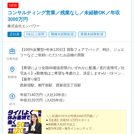
NEW
コンサルティング営業／残業なし／未経験OK／年収
3000万円
株式会社エンパワー
正社員
5名以上採用
職種未経験歓迎
業種未経験歓迎
【100%反響型×年休120日】買取フェアでバッグ、時計、ジュエ
リーなどご依頼いただいたお品物の買取
仕事内容
【希望により全国46都道府県のいずれかに配属／直行直帰可／社
宅あり】※勤務地はご希望を考慮の上、決定します※U・Iターン歓
勤務地
迎（社宅あり） ※マイカー通勤OK（地域により規定あり。詳細
【最寄り駅】
はお問合せください）◆北海道・東北北海道・青森・岩手・秋
西新宿駅、都庁前駅、西新宿五丁目駅
田・宮城・山形・福島◆関東東京・神奈川・千葉・埼玉・茨城・
栃木・群馬◆中部山梨・新潟・富山・石川・福井・長野・岐阜・
年収7140万円（入社10年目）
静岡・愛知・三重◆近畿滋賀・京都・大阪・兵庫・和歌山・奈良
年収3120万円（入社6年目）
給与
◆中国・四国鳥取・島根・岡山・広島・山口・香川・愛媛・高
知・徳島◆九州福岡・佐賀・長崎・熊本・大分・宮崎・鹿児島※適
性に応じて直営店舗で経験を積んでいただく場合もあり《出張も
＼＼社員の70％が年収1000万円超／／
■【全員】月収50.1万円スタート
旅行気分で♪》出張先では、チームで現地のグルメを味わったり、
■未経験入社95％以上
観光地を巡ったり。旅気分でリフレッシュしながら働いていま
■賞与年2回＋毎月インセンティブ
す！
■年間休日120日以上