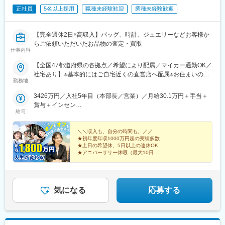
正社員
5名以上採用
職種未経験歓迎
業種未経験歓迎
【完全週休2日×高収入】バッグ、時計、ジュエリーなどお客様か
らご依頼いただいたお品物の査定・買取
仕事内容
【全国47都道府県の各拠点／希望により配属／マイカー通勤OK／
社宅あり】※基本的にはご自宅近くの直営店へ配属※お住まいのエ
勤務地
リアや配属先の人員状況により、入社後に他県の店舗に出張し、
経験を積んでいただく可能性あり★U・Iターン歓迎 ★マイカー
3426万円／入社5年目（本部長／営業）／月給30.1万円＋手当＋
通勤OK（規定あり。詳細はお問い合わせください）＜勤務エリア
賞与＋インセン
一覧＞◆北海道・東北北海道・青森県・岩手県・秋田県・宮城
給与
2462万円／入社8年目（管理職／催事）／月給30.1万円＋手当＋
県・山形県・福島県◆関東東京都・神奈川県・千葉県・埼玉県・
賞与＋インセン
茨城県・栃木県・群馬県◆中部山梨県・新潟県・富山県・石川
＼＼収入も、自分の時間も。／／
県・福井県・長野県・岐阜県・静岡県・愛知県・三重県◆近畿滋
★初年度年収1000万円超の実績多数
★土日の希望休、5日以上の連休OK
賀県・京都府・大阪府・兵庫県・和歌山県・奈良県◆中国・四国
★アニバーサリー休暇（最大10日）
鳥取県・島根県・岡山県・広島県・山口県・香川県・愛媛県・高
★全員【月収50.1万円】保証
知県・徳島県◆九州・沖縄福岡県・佐賀県・長崎県・熊本県・大
★「閉店＝退勤」で残業ほぼなし
分県・宮崎県・鹿児島県・沖縄県☆最近では全国の「イオン」
「ららぽーと」「イトーヨーカドー」「ダイナシティ」など大型
気になる
応募する
ショッピングモールにも続々出店！商業施設での買い物ついで
に、気軽に当店に立ち寄る方が増加中。さらなる企業拡大を目指
しています。