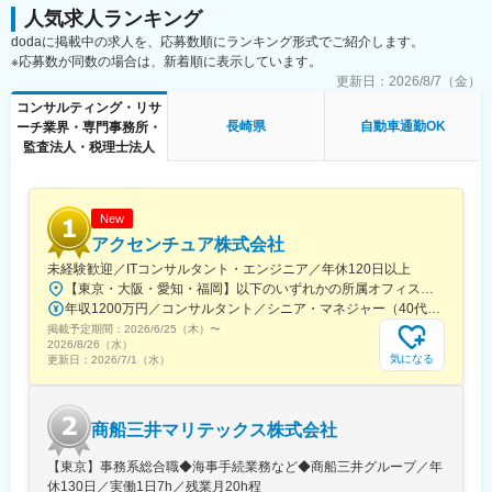
垣駅、田神駅、糸貫駅、名電各務原駅、北方真桑駅、庄内通駅、
駅(福岡県)、中洲川端駅、千早駅、三ノ宮駅、尼崎駅(東海道本
人気求人ランキング
りんくう常滑駅、大府駅、日進駅(愛知県)、刈谷駅、喜多山駅(愛
線)、神戸駅(兵庫県)、姫路駅、新長田駅、明石駅、西宮北口駅、
dodaに掲載中の求人を、応募数順にランキング形式でご紹介します。
知県)、町方駅、荒子川公園駅、小牧駅、稲沢駅、新守山駅、荒子
王寺駅、近鉄奈良駅、学園前駅(奈良県)、大和西大寺駅、生駒駅、
※応募数が同数の場合は、新着順に表示しています。
駅、鶴舞駅、観音寺駅(愛知県)、平田町駅、桔梗が丘駅、南が丘
和歌山駅、和歌山市駅、京都駅、京阪山科駅、烏丸駅、草津駅(滋
駅、堅田駅、野洲駅、瀬田駅(滋賀県)、堺東駅、大正駅(大阪府)、
更新日：
2026/8/7（金）
賀県)、南草津駅、京阪石山駅、瀬田駅(滋賀県)、竹田駅(京都府)、
川西駅(大阪府)、河内長野駅、深江橋駅、日根野駅、堺駅、万博記
コンサルティング・リサ
大通駅、札幌駅、仙台駅、岡山駅、下関駅、松江駅、鳥取駅、広
念公園駅、富木駅、池田駅(大阪府)、南ウッディタウン駅、三田駅
長崎県
自動車通勤OK
ーチ業界・専門事務所・
島駅、福山駅、横川駅、新白島駅、西条駅(広島県)、西高屋駅、東
(兵庫県)、大久保駅(兵庫県)、多田駅(兵庫県)、元町駅(兵庫県)、鼓
監査法人・税理士法人
広島駅、八本松駅、北参道駅、青井駅、浜松町駅、西日暮里駅(舎
滝駅、加古川駅、郡山駅(奈良県)、天理駅、志都美駅、倉敷市駅、
人ライナー)、大崎広小路駅、祐天寺駅、江古田駅、二子新地駅、
県庁通り駅、矢賀駅、下祇園駅、宇品三丁目駅、楽々園駅、比治
阿倍野駅(地下鉄)、鴫野駅、西中島南方駅、丸の内駅(愛知県)、小
山下駅、南岩国駅、周防花岡駅、柳井駅、今治駅、御井駅、平和
田井駅、上前津駅、東別院駅、摂津富田駅、新今宮駅前駅、千鳥
通駅、下曽根駅、大野城駅、二島駅、折尾駅、西鉄福岡駅、博多
New
橋駅、千里中央駅(大阪モノレール)、百舌鳥八幡駅、大阪天満宮
駅、小倉駅(福岡県)、熊西駅、スペースワールド駅、原田駅(福岡
アクセンチュア株式会社
駅、玉造駅、宮之阪駅、新豊橋駅、なんば駅(地下鉄)、なかもず
県)、橋本駅(福岡県)、唐人町駅、天神駅、鳥栖駅、道ノ尾駅、長
未経験歓迎／ITコンサルタント・エンジニア／年休120日以上
駅、森下駅(愛知県)、国際センター駅、祇園駅(福岡県)、西鉄福岡
崎駅(長崎県)、神泉駅、新宿駅(東京メトロ)、東銀座駅、奥沢駅、
【東京・大阪・愛知・福岡】以下のいずれかの所属オフィスもしくは各エリアのプロジェクト先 所属オフィス：■赤坂インターシティ■関西オフィス■アクセンチュア・アドバンスト・テクノロジーセンター名古屋■福岡オフィス※詳細は勤務地一覧よりご覧いただけます。※所属オフィスを問わずプロジェクトにより、国内出張、海外出張の可能性があります【魅力ポイント│世界の知恵を活用】世界中のベストプラクティスがデータベースに集約されており、数多くの事例や社員の知恵を活用できます。日本では前例のない案件でも、世界各国の社員からオンライン・オフライン（海外出張）問わず、気軽にアドバイスを受けることができます。★ この求人のPOINT ★￣￣V￣￣￣￣￣￣￣￣￣＃世界約78万人規模の大手基盤で安定性◎若手から裁量大きく挑戦・成長できる環境＃土日祝休／連続5日以上の休暇取得も可能！／フルフレックス（コアタイムなし）＃コンサル・IT未経験者向けの手厚い研修◎／メンター制度もあるため安心してチャレンジOK！
駅、櫛田神社前駅、西鉄千早駅、三宮駅(神戸新交通)、ハーバーラ
長堀橋駅、本川越駅、新越谷駅、市川真間駅、船橋駅、京成稲毛
年収1200万円／コンサルタント／シニア・マネジャー（40代） 年収1000万円／テクノロジーアーキテクト（30代）
ンド駅、山陽姫路駅、西代駅、山陽明石駅、新王寺駅、鳥居前
駅、東海神駅、京王八王子駅、つつじケ丘駅、府中競馬正門前
掲載予定期間：
駅、田中口駅、山科駅、四条駅(京都市営)、石山駅、くいな橋駅、
2026/6/25（木）
〜
駅、御徒町駅、新豊洲駅、西太子堂駅、武蔵溝ノ口駅、京急川崎
2026/8/26（水）
西４丁目駅、さっぽろ駅、仙台駅(地下鉄)、岡山駅前駅、横川駅
駅、石上駅、江端駅、加納駅(岐阜県)、各務ケ原駅、津島駅、ドー
気になる
更新日：
2026/7/1（水）
(広島県)、白島駅(広島高速交通線)、竹橋駅、御成門駅、新桜台
ム前駅、大小路駅、公園東口駅、三田本町駅、旧居留地・大丸前
駅、梅田駅(地下鉄)、蒲生四丁目駅、天王寺駅前駅、動物園前駅、
駅、城下駅(岡山県)、宇品四丁目駅、段原一丁目駅、祇園駅(福岡
駅前駅、平安通駅、呉服町駅(福岡県)、香椎宮前駅、三宮駅(神戸
県)、西黒崎駅、長崎駅前駅、新宿駅、有楽町駅、四ツ橋駅、府中
商船三井マリテックス株式会社
市営)、高速神戸駅、西新町駅、信貴山下駅、四宮駅、五条駅(京都
本町駅、上野広小路駅、越前花堂駅、茶所駅、ドーム前千代崎
市営)、唐橋前駅、狸小路駅、北１２条駅、あおば通駅、西川緑道
駅、花田口駅、県庁前駅(兵庫県)、郵便局前駅、宇品二丁目駅、比
【東京】事務系総合職◆海事手続業務など◆商船三井グループ／年
公園駅、猿猴橋町駅、横川一丁目駅、城北駅
治山橋駅、旦過駅、天神南駅、五島町駅
休130日／実働1日7h／残業月20h程