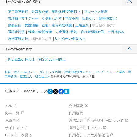
ほかのこだわり条件で探す
第二新卒歓迎
外資系企業
年間休日120日以上
フレックス勤務
管理職・マネジャー
英語を活かす
学歴不問
転勤なし（勤務地限定）
服装自由
女性活躍
社宅・家賃補助制度
上場企業
中国語を活かす
退職金制度
残業20時間未満
完全週休2日制
職種未経験歓迎
土日祝休み
原則定時退社
海外出張あり
U・Iターン支援あり
ほかの固定給で探す
固定給25万円以上
固定給35万円以上
転職・求人doda（デューダ）トップ
九州・沖縄
長崎県
コンサルティング・リサーチ業界・専
門事務所・監査法人・税理士法人
自動車通勤OKの転職・求人情報
転職サイト dodaをシェア
ヘルプ
会社概要
拠点一覧
利用規約
免責事項
通信に関する情報の利用について
サイトマップ
採用を検討中の方へ
PCサイトを見る
利用者データの外部送信