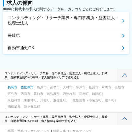
求人の傾向
dodaに掲載中の求人に関するデータを、カテゴリごとにご紹介します。
コンサルティング・リサーチ業界・専門事務所・監査法人・
税理士法人
長崎県
自動車通勤OK
コンサルティング・リサーチ業界・専門事務所・監査法人・税理士法人、長崎
県、自動車通勤OKの転職・求人情報をエリアで絞り込む
長崎市
佐世保市
島原市
諫早市
大村市
平戸市
松浦市
対馬市
壱岐市
五島市
西海市
雲仙市
南島原市
西彼杵郡（長与町、時津町）
東彼杵郡（東彼杵町、川棚町、波佐見町）
北松浦郡（小値賀町、佐々町）
南松浦郡（新上五島町）
コンサルティング・リサーチ業界・専門事務所・監査法人・税理士法人、長崎
県、自動車通勤OKの転職・求人情報を業種で絞り込む
経営・戦略コンサルティング
組織人事コンサルティング