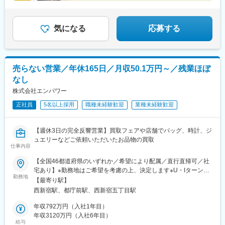
■残業ほぼなし
■100%反響営業
気になる
応募する
売らない営業／年休165日／月収50.1万円～／残業ほぼ
なし
株式会社エンパワー
正社員
5名以上採用
職種未経験歓迎
業種未経験歓迎
【週休3日の完全反響営業】買取フェアや店舗でバッグ、時計、ジ
ュエリーなどご依頼いただいたお品物の買取
仕事内容
【全国46都道府県のいずれか／希望により配属／直行直帰可／社
宅あり】※勤務地はご希望を考慮の上、決定します※U・Iターン歓
勤務地
迎（社宅あり） ※マイカー通勤OK（地域により規定あり。詳細
【最寄り駅】
はお問合せください）◆北海道・東北北海道・青森・岩手・秋
西新宿駅、都庁前駅、西新宿五丁目駅
田・宮城・山形・福島◆関東東京・神奈川・千葉・埼玉・茨城・
栃木・群馬◆中部山梨・新潟・富山・石川・福井・長野・岐阜・
年収792万円（入社1年目）
静岡・愛知・三重◆近畿滋賀・京都・大阪・兵庫・和歌山・奈良
年収3120万円（入社6年目）
給与
◆中国・四国鳥取・島根・岡山・広島・山口・香川・愛媛・高