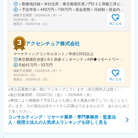
＜勤務地詳細＞本社住所：東京都港区虎ノ門2-1-1 商船三井ビル勤務地最寄駅：東京メトロ銀座線／虎ノ門駅受動喫煙対策：屋内全面禁煙変更の範囲：会社の定める事業所
＜予定年収＞440万円～730万円＜賃金形態＞月給制＜賃金内訳＞月額（基本給）：291,800円～487,000円＜月給＞291,800円～487,000円＜昇給有無＞有＜残業手当＞有＜給与補足＞※上記想定年収には賞与3ヶ月分を含みます。金額は目安の金額であり、これまでのご経験・スキル・現年収等を総合的に考慮し決定いたします。■昇給：年1回■賞与：3ヶ月分（前年度実績）賃金はあくまでも目安の金額であり、選考を通じて上下する可能性があります。月給(月額)は固定手当を含めた表記です。
掲載予定期間：
2026/6/18（木）
〜
2026/9/16（水）
気になる
更新日：
2026/7/18（土）
アクセンチュア株式会社
マーケティングコンサルタント／年休120日以上
東京都港区赤坂1-8-1 赤坂インターシティAIR◆リモートワーク相談可◆当面転勤なし＜アクセス＞東京メトロ銀座線、南北線「溜池山王駅」直結東京メトロ千代田線、丸ノ内線「国会議事堂前駅」直結※変更の範囲：会社の定める事業所※受動喫煙対策：屋内全面禁煙◆ この求人のPOINT ◆￣￣V￣￣￣￣￣￣￣￣￣＃世界約78万人規模の大手基盤で安定性◎裁量大きく挑戦・成長できる環境＃土日祝休／連続5日以上の休暇取得も可能！／フルフレックス（コアタイムなし）＃各国から集結したノウハウを活用して、国内の先駆けとなる提案もできる
月給41万円～53万円
掲載予定期間：
2026/6/15（月）
〜
2026/9/13（日）
気になる
更新日：
2026/6/15（月）
※求人応募数の多い順にランキングしています（非公開求人は除く）。
※集計対象期間：2026/7/31（金）～2026/8/6（木）
※事情により掲載終了予定日よりも前に求人募集が終了していることもご
ざいます。その場合は当サイトから応募はできませんので、あらかじめご
了承ください。
コンサルティング・リサーチ業界・専門事務所・監査法
人・税理士法人
の人気求人ランキングを詳しく見る