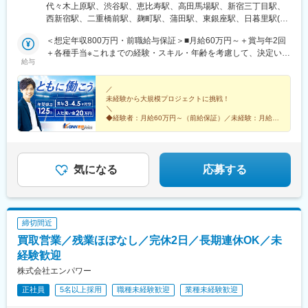
ーン歓迎！住宅手当あり★転居を伴う転勤はありません北海道東
代々木上原駅、渋谷駅、恵比寿駅、高田馬場駅、新宿三丁目駅、
駅、日吉駅(神奈川県)、溝の口駅、長津田駅、登戸駅、戸塚駅、海
北／青森県・岩手県・宮城県・秋田県・山形県・福島県関東／東
西新宿駅、二重橋前駅、麹町駅、蒲田駅、東銀座駅、日暮里駅(舎
老名駅(相模線)、大和駅(神奈川県)、菊名駅、大船駅、橋本駅(神奈
京、神奈川、千葉、埼玉、茨城、栃木、群馬北陸・甲信越／富
人ライナー)、都電雑司ケ谷駅、押上駅、木場駅(東京都)、清澄白
川県)、上大岡駅、中央林間駅、川崎駅、稲毛駅、千葉駅、新松戸
山、石川、福井、新潟県、長野県、山梨県関西／大阪、京都、滋
＜想定年収800万円・前職給与保証＞■月給60万円～＋賞与年2回
河駅、有楽町駅、豊洲駅、南砂町駅、三田駅(東京都)、森下駅(東
駅、浦安駅(千葉県)、北習志野駅、京成船橋駅、新浦安駅、新鎌ケ
賀、兵庫、奈良、和歌山東海／愛知、静岡、三重、岐阜中国・四
＋各種手当※これまでの経験・スキル・年齢を考慮して、決定いた
京都)、高輪台駅、新木場駅、北千住駅、大崎駅、国分寺駅、東京
谷駅、市川駅、舞浜駅、南流山駅、本八幡駅(都営線)、船橋駅、西
給与
国／鳥取、島根、岡山、広島、山口、徳島、香川、高知、愛媛九
します※残業代は別途全額支給します。※前職給与保証について：
ビッグサイト駅、亀戸駅、テレコムセンター駅、六本木駅、田町
船橋駅、久喜駅、川口駅、南越谷駅、天下茶屋駅、伏見駅(愛知
州／福岡、佐賀、長崎、熊本、大分、宮崎、鹿児島、沖縄＼広島
年齢、経験、能力、適性を考慮して、支給額を決定します。ーー
駅(東京都)、白金高輪駅、高輪ゲートウェイ駅、神谷町駅、外苑前
県)、栄駅(愛知県)、東梅田駅、阿倍野駅(阪堺線)、鶴橋駅、京橋駅
にてビッグプロジェクト始動！／裁量のあるポジションをお任せ
ーーーーーーーーーーーーーーーーーーーーーーーーーーーーー
／
駅、国立駅、南新宿駅、初台駅、千駄ケ谷駅、曙橋駅、国立競技
(大阪府)、南方駅(大阪府)、上小田井駅、上飯田駅、鶴舞駅、藤が
未経験から大規模プロジェクトに挑戦！
◎より高待遇をご用意しております。ご希望の方は面接にてお気
ーー■未経験者は月給35万円～＋賞与年2回＋各種手当 ※これま
場駅、四谷三丁目駅、西荻窪駅、富士見ケ丘駅、荻窪駅、神保町
丘駅(愛知県)、金山駅(愛知県)、流山おおたかの森駅、藤沢駅、富
＼
軽にご質問ください。
での経験・スキル・年齢を考慮して、決定いたします※残業代は別
駅、淡路町駅、市ケ谷駅、九段下駅、上野御徒町駅、昭和島駅、
◆経験者：月給60万円～（前給保証）／未経験：月給
田駅(大阪府)、上牧駅(大阪府)、高槻駅、高槻市駅、天王寺駅、新
途全額支給します。＼勤務地特典！／入社祝い金として別途20万
35万円～
池上駅、糀谷駅、八丁堀駅(東京都)、日本橋駅(東京都)、築地市場
今宮駅、本町駅、江坂駅、弁天町駅、西九条駅、千里中央駅(北大
◆完全週休2日制（土日祝休み）＆残業少なめ
円を支給いたします◎
駅、水天宮前駅、新富町駅(東京都)、勝どき駅、京橋駅(東京都)、
阪急行)、茨木駅、三国ケ丘駅(大阪府)、森ノ宮駅、枚方市駅、豊
◆大規模プロジェクトに参画！あなたの経験を活かせる
新中野駅、京王八王子駅、武蔵五日市駅、西台駅、本蓮沼駅、大
◎
橋駅、刈谷駅、星ケ丘駅(愛知県)、高蔵寺駅、ＪＲ難波駅、中百舌
森海岸駅、青物横丁駅、武蔵境駅、三鷹駅、吉祥寺駅、湯島駅、
気になる
応募する
鳥駅、大曽根駅、赤池駅(愛知県)、大阪駅、新大阪駅、北新地駅、
飯田橋駅、鬼子母神前駅、向原駅(東京都)、池袋駅、志茂駅、両国
大阪阿部野橋駅、近鉄名古屋駅、名鉄名古屋駅、博多駅、天神
駅、錦糸町駅、池尻大橋駅、高松駅(東京都)、東武練馬駅、新横浜
駅、福岡空港駅(鉄道)、姪浜駅、西新駅、天神南駅、大橋駅(福岡
駅、横浜駅、桜木町駅、二俣新町駅、松戸新田駅、松飛台駅、ス
県)、中洲川端駅、千早駅、三ノ宮駅、尼崎駅(東海道本線)、神戸
ポーツセンター駅、みつわ台駅、蘇我駅、海浜幕張駅、前原駅、
駅(兵庫県)、姫路駅、新長田駅、明石駅、西宮北口駅、加古川駅、
締切間近
船橋日大前駅、柏駅、柏の葉キャンパス駅、新千葉駅、京成稲毛
王寺駅、近鉄奈良駅、学園前駅(奈良県)、大和西大寺駅、生駒駅、
買取営業／残業ほぼなし／完休2日／長期連休OK／未
駅、新八柱駅、大宮駅(埼玉県)、南浦和駅、さいたま新都心駅、北
和歌山駅、和歌山市駅、京都駅、京阪山科駅、烏丸駅、草津駅(滋
浦和駅、浦和駅、和光市駅、西川口駅、東川口駅、朝霞駅、新越
経験歓迎
賀県)、南草津駅、京阪石山駅、瀬田駅(滋賀県)、竹田駅(京都府)、
谷駅、川越駅、蕨駅、志木駅、所沢駅、草加駅、大阪難波駅、淀
大通駅、札幌駅、仙台駅、岡山駅、下関駅、松江駅、鳥取駅、広
株式会社エンパワー
屋橋駅、渡辺橋駅、沢ノ町駅、我孫子町駅、平林駅(大阪府)、中ふ
島駅、福山駅、横川駅、新白島駅、西条駅(広島県)、西高屋駅、東
正社員
5名以上採用
職種未経験歓迎
業種未経験歓迎
頭駅、西大橋駅、肥後橋駅、阿波座駅、北浜駅(大阪府)、なんば駅
広島駅、八本松駅、北参道駅、浜松町駅、西日暮里駅(舎人ライナ
(南海線)、天満橋駅、長堀橋駅、谷町六丁目駅、大阪ビジネスパー
ー)、大崎広小路駅、祐天寺駅、江古田駅、二子新地駅、阿倍野駅