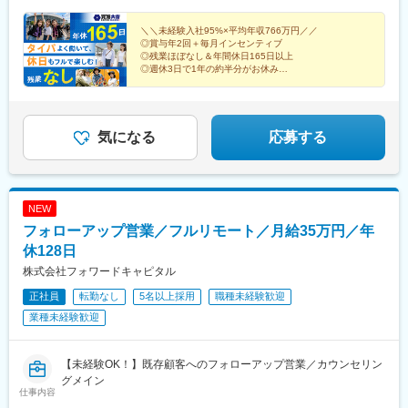
知・徳島◆九州福岡・佐賀・長崎・熊本・大分・宮崎・鹿児島※適
性に応じて直営店舗で経験を積んでいただく場合もあり《出張も
＼＼未経験入社95%×平均年収766万円／／
◎賞与年2回＋毎月インセンティブ
旅行気分で♪》出張先では、チームで現地のグルメを味わったり、
◎残業ほぼなし＆年間休日165日以上
観光地を巡ったり。旅気分でリフレッシュしながら働いていま
◎週休3日で1年の約半分がお休み
す！
◎直行直帰OK！で通勤ストレスなし
気になる
応募する
NEW
フォローアップ営業／フルリモート／月給35万円／年
休128日
株式会社フォワードキャピタル
正社員
転勤なし
5名以上採用
職種未経験歓迎
業種未経験歓迎
【未経験OK！】既存顧客へのフォローアップ営業／カウンセリン
グメイン
仕事内容