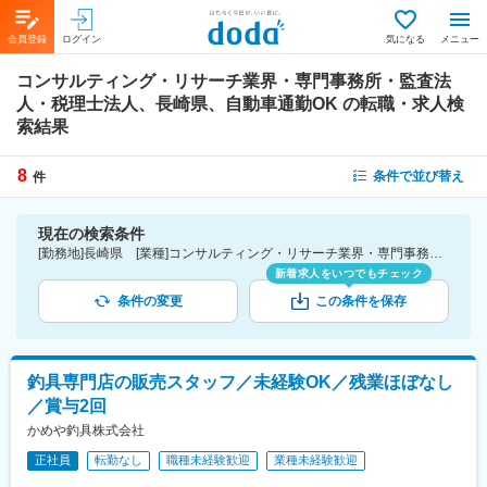
会員登録
ログイン
気になる
メニュー
コンサルティング・リサーチ業界・専門事務所・監査法
人・税理士法人、長崎県、自動車通勤OK
の転職・求人検
索結果
8
条件で並び替え
件
現在の検索条件
[勤務地]長崎県 [業種]コンサルティング・リサーチ業界・専門事務所・監査法人・税理士法人 [詳細条件](会社・職場の環境)自動車通勤OK
新着求人をいつでもチェック
条件の変更
この条件を保存
釣具専門店の販売スタッフ／未経験OK／残業ほぼなし
／賞与2回
かめや釣具株式会社
正社員
転勤なし
職種未経験歓迎
業種未経験歓迎