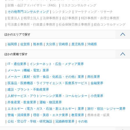
財務・会計アドバイザリー（FAS）
リスクコンサルティング
その他専門コンサルティング
シンクタンク
マーケティング・リサーチ
監査法人
税理士法人
法律事務所
会計事務所
特許事務所・弁理士事務所
司法書士事務所・行政書士事務所
社会保険労務士事務所
総合コンサルティング
ほかのエリアで探す
福岡県
佐賀県
熊本県
大分県
宮崎県
鹿児島県
沖縄県
ほかの業種で探す
IT・通信業界
インターネット・広告・メディア業界
メーカー（機械・電気）業界
メーカー（素材・化学・食品・化粧品・その他）業界
商社業界
医薬品・医療機器・ライフサイエンス・医療系サービス
金融業界
建設・プラント・不動産業界
人材サービス・アウトソーシング業界・コールセンター
小売業界
外食産業・飲食業界
運輸・物流業界
エネルギー（電力・ガス・石油・新エネルギー）業界
旅行・宿泊・レジャー業界
警備・清掃業界
理容・美容・エステ業界
教育業界
農林水産・鉱業
公社・官公庁・学校・研究施設
冠婚葬祭業界
その他