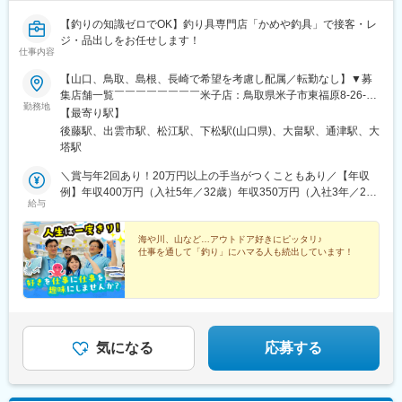
【釣りの知識ゼロでOK】釣り具専門店「かめや釣具」で接客・レ
ジ・品出しをお任せします！
仕事内容
【山口、鳥取、島根、長崎で希望を考慮し配属／転勤なし】▼募
集店舗一覧￣￣￣￣￣￣￣￣米子店：鳥取県米子市東福原8-26-28
勤務地
出雲店：島根県出雲市渡橋町1085-1松江店：島根県松江市学園南
【最寄り駅】
2丁目1-8下松店：山口県下松市西豊井674-4大島店：山口県大島
後藤駅、出雲市駅、松江駅、下松駅(山口県)、大畠駅、通津駅、大
郡周防大島町西三蒲吉水7-2岩国通津店：山口県岩国市大字通津
塔駅
2376-1佐世保大塔店：長崎県佐世保市大塔町616-87◎車・自転
車・バイク通勤OK◎駐車場完備
＼賞与年2回あり！20万円以上の手当がつくこともあり／【年収
例】年収400万円（入社5年／32歳）年収350万円（入社3年／28
給与
歳）年収280万円（入社1年／25歳）月給18万円～25万円+各種手
当+賞与年2回※経験・能力等を考慮の上、決定いたします。※試用
期間は店舗により異なります。
海や川、山など…アウトドア好きにピッタリ♪
仕事を通して「釣り」にハマる人も続出しています！
気になる
応募する