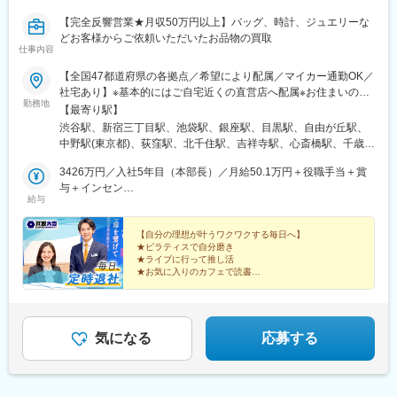
ク駅、心斎橋駅、松屋町駅、堺筋本町駅、門真南駅、矢田駅(大阪
(地下鉄)、鴫野駅、西中島南方駅、丸の内駅(愛知県)、小田井駅、
【完全反響営業★月収50万円以上】バッグ、時計、ジュエリーな
府)、東部市場前駅、今川駅(大阪府)、中津駅(大阪府・阪急線)、な
上前津駅、東別院駅、摂津富田駅、新今宮駅前駅、千鳥橋駅、千
どお客様からご依頼いただいたお品物の買取
にわ橋駅、天満駅、中津駅(地下鉄)、中崎町駅、扇町駅(大阪府)、
里中央駅(大阪モノレール)、百舌鳥八幡駅、玉造駅、宮之阪駅、新
仕事内容
西梅田駅、大阪梅田駅(阪神線)、矢場町駅、瑞穂区役所駅、日比野
豊橋駅、なんば駅(地下鉄)、なかもず駅、森下駅(愛知県)、国際セ
駅(名古屋市営)、伏屋駅、稲永駅、笠寺駅、左京山駅、武蔵小杉
【全国47都道府県の各拠点／希望により配属／マイカー通勤OK／
ンター駅、祇園駅(福岡県)、西鉄福岡駅、櫛田神社前駅、西鉄千早
駅、目黒駅、秋葉原駅、新橋駅、東京駅、町田駅、綾瀬駅、大手
社宅あり】※基本的にはご自宅近くの直営店へ配属※お住まいのエ
駅、三宮駅(神戸新交通)、ハーバーランド駅、山陽姫路駅、西代
勤務地
町駅(東京都)、中野駅(東京都)、大門駅(東京都)、西日暮里駅、五
リアや配属先の人員状況により、入社後に他県の直営店に出張
【最寄り駅】
駅、山陽明石駅、新王寺駅、鳥居前駅、田中口駅、山科駅、四条
反田駅、中目黒駅、泉岳寺駅、立川駅、小竹向原駅、二子玉川
し、経験を積んでいただく可能性あり★U・Iターン歓迎 ★マイ
駅(京都市営)、石山駅、くいな橋駅、西４丁目駅、さっぽろ駅、仙
渋谷駅、新宿三丁目駅、池袋駅、銀座駅、目黒駅、自由が丘駅、
駅、四ツ谷駅、あざみ野駅、湘南台駅、天王洲アイル駅、日吉駅
カー通勤OK（規定あり。詳細はお問い合わせください）＜募集エ
台駅(地下鉄)、岡山駅前駅、横川駅(広島県)、白島駅(広島高速交通
中野駅(東京都)、荻窪駅、北千住駅、吉祥寺駅、心斎橋駅、千歳駅
(神奈川県)、溝の口駅、長津田駅、登戸駅、戸塚駅、海老名駅(相
リア一覧＞◆北海道・東北北海道・青森県・岩手県・秋田県・宮
線)、竹橋駅、御成門駅、新桜台駅、梅田駅(地下鉄)、蒲生四丁目
(北海道)、あいの里教育大駅、上幌向駅、小樽駅、手稲駅、旭川四
模線)、大和駅(神奈川県)、菊名駅、大船駅、橋本駅(神奈川県)、上
城県・山形県・福島県◆関東東京都・神奈川県・千葉県・埼玉
3426万円／入社5年目（本部長）／月給50.1万円＋役職手当＋賞
駅、天王寺駅前駅、動物園前駅、駅前駅、平安通駅、呉服町駅(福
条駅、環状通東駅、高砂駅(北海道)、発寒南駅、本八戸駅、一ノ関
大岡駅、中央林間駅、川崎駅、千葉駅、新松戸駅、浦安駅(千葉
県・茨城県・栃木県・群馬県◆中部山梨県・新潟県・富山県・石
与＋インセン
岡県)、香椎宮前駅、三宮駅(神戸市営)、高速神戸駅、西新町駅、
駅、前沢駅、秋田駅、鏡石駅、いわき駅、郡山富田駅、荒川沖
給与
県)、北習志野駅、京成船橋駅、新浦安駅、新鎌ケ谷駅、市川駅、
川県・福井県・長野県・岐阜県・静岡県・愛知県・三重県◆近畿
2462万円／入社8年目（管理職）／月給50.1万円＋役職手当＋賞
信貴山下駅、四宮駅、五条駅(京都市営)、唐橋前駅、狸小路駅、北
駅、取手駅、佐原駅、江曽島駅、佐野駅、黒磯駅、草加駅、川越
舞浜駅、南流山駅、本八幡駅(都営線)、船橋駅、西船橋駅、久喜
滋賀県・京都府・大阪府・兵庫県・和歌山県・奈良県◆中国・四
与＋インセン
１２条駅、あおば通駅、西川緑道公園駅、猿猴橋町駅、横川一丁
駅、南越谷駅、上尾駅、加茂宮駅、和光市駅、入曽駅、高坂駅、
駅、川口駅、南越谷駅、天下茶屋駅、伏見駅(愛知県)、栄駅(愛知
国鳥取県・島根県・岡山県・広島県・山口県・香川県・愛媛県・
【自分の理想が叶うワクワクする毎日へ】
目駅、城北駅
朝霞駅、中浦和駅、武蔵浦和駅、鶴瀬駅、東鷲宮駅、新座駅、川
★ピラティスで自分磨き
県)、東梅田駅、阿倍野駅(阪堺線)、今宮戎駅、鶴橋駅、京橋駅(大
高知県・徳島県◆九州・沖縄福岡県・佐賀県・長崎県・熊本県・
口駅、松戸駅、北柏駅、柏駅、新浦安駅、市川駅、京成船橋駅、
★ライブに行って推し活
阪府)、南方駅(大阪府)、上小田井駅、上飯田駅、鶴舞駅、藤が丘
大分県・宮崎県・鹿児島県・沖縄県☆最近では全国の「イオン」
海浜幕張駅、稲毛駅、四街道駅、おゆみ野駅、五井駅、新船橋
★お気に入りのカフェで読書
駅(愛知県)、金山駅(愛知県)、流山おおたかの森駅、藤沢駅、富田
「ららぽーと」「イトーヨーカドー」「ダイナシティ」など大型
★長期休暇を取って海外旅行
駅、馬込沢駅、松岸駅、平井駅(東京都)、葛西駅、秋川駅、豊田
駅(大阪府)、上牧駅(大阪府)、高槻駅、高槻市駅、天王寺駅、新今
★収入アップで自分に投資
ショッピングモールにも続々出店！商業施設での買い物ついで
駅、八王子駅、国分寺駅、三鷹駅、武蔵境駅、柴崎駅、狭間駅、
宮駅、本町駅、江坂駅、弁天町駅、西九条駅、千里中央駅(北大阪
に、気軽に当店に立ち寄る方が増加中。さらなる企業拡大を目指
府中駅(東京都)、聖蹟桜ケ丘駅、上野御徒町駅、豊洲駅、二子玉川
急行)、茨木駅、三国ケ丘駅(大阪府)、南森町駅、森ノ宮駅、枚方
しています。
駅、三軒茶屋駅、田園調布駅、町田駅、すずかけ台駅、溝の口
気になる
応募する
市駅、豊橋駅、刈谷駅、星ケ丘駅(愛知県)、高蔵寺駅、ＪＲ難波
駅、川崎駅、相模大野駅、中山駅(神奈川県)、二俣川駅、十日市場
駅、中百舌鳥駅、大曽根駅、赤池駅(愛知県)、大阪駅、新大阪駅、
駅(神奈川県)、鴨宮駅、藤沢駅、鎌倉駅、たまプラーザ駅、相武台
北新地駅、大阪阿部野橋駅、近鉄名古屋駅、名鉄名古屋駅、博多
前駅、金沢文庫駅、小松駅、四十万駅、ベル前駅、北鯖江駅、大
駅、天神駅、福岡空港駅(鉄道)、姪浜駅、西新駅、天神南駅、大橋