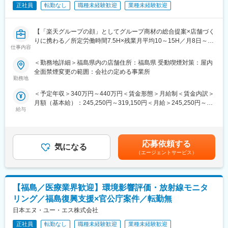
・KPI管理・数値振り返り
正社員
転勤なし
職種未経験歓迎
業種未経験歓迎
ていきたいか、経験を積みながら多様なキャリアを描ける環境で
・店舗会議・研修への参加
す。
・キャンペーン企画など、集客に向けた取り組み
【「楽天グループの顔」としてグループ商材の総合提案×店舗づく
■組織構成：
りに携わる／所定労働時間7.5H×残業月平均10～15H／月8日～休
■教育体制：
1店舗あたり店長1名、スタッフ5～15名で運営。チームワークを
仕事内容
み】
入社後1ヶ月は店舗での実践研修を実施。サービス知識・業務の流
重視し相談し合える職場です。
楽天モバイルショップに来店されるお客様へ、スマートフォン・
れなど基礎から学べ、楽天グループ共通のeラーニングでビジネス
＜勤務地詳細＞福島県内の店舗住所：福島県 受動喫煙対策：屋内
料金プラン・楽天カード・楽天市場・楽天ポイントなど、楽天経
スキルの習得も可能。未経験でも安心してスタートできる環境で
■当社について：
全面禁煙変更の範囲：会社の定める事業所
済圏の幅広いサービスを総合的にご提案します。
す。
勤務地
2023年2月に設立された楽天グループ100％出資の新会社で、企
単なる携帯販売ではなく、楽天グループ唯一の対面チャネルとし
画、立ち上げ、コンサルティング、オペレーション管理、システ
＜予定年収＞340万円～440万円＜賃金形態＞月給制＜賃金内訳＞
て、お客様の生活をより豊かにするトータルサポートを行うポジ
■このポジションの魅力：
ム・インフラ整備までを一括提供しています。
月額（基本給）：245,250円～319,150円＜月給＞245,250円～
ションです。
◇未経験でも成長しやすいシンプルなオペレーション
給与
319,150円＜昇給有無＞有＜残業手当＞有＜給与補足＞※賞与年2
料金体系が他キャリアよりシンプル覚えやすく、提案力を磨きや
変更の範囲：会社の定める業務
回※別途インセンティブ支給あり※上記は都道府県内異動型のみの
■具体的には：
すい環境です。そのため、未経験からでも短期間で成長しやす
場合となります。全国転勤可能型の場合：390万円 ～ 550万円賃
◇お客様対応
く、早期に独り立ちが可能です。
金はあくまでも目安の金額であり、選考を通じて上下する可能性
・新規契約・機種変更の受付および提案
◇事業づくりに携われるやりがい
応募依頼する
気になる
があります。月給(月額)は固定手当を含めた表記です。
・料金プラン、楽天ポイント活用、楽天カード、各種サービスの
後発キャリアだからこそ柔軟で風通しがよく、改善提案や企画が
（エージェントサービス）
案内
店舗運営に活かされやすい文化があります。
・スマホの初期設定・データ移行サポート
・問い合わせ対応
■キャリアパス：
【福島／医療業界歓迎】環境影響評価・放射線モニタ
スタッフ（R CREW）から店長を経てRSV（スーパーバイザー）
◇店舗運営
へステップアップが可能です。RSV経験後はマネジメントや本部
リング／福島復興支援×官公庁案件／転勤無
・店舗での電話応対
への異動の道もあり、長期的にキャリア形成ができます。まずは
日本エヌ・ユー・エス株式会社
・在庫管理、売り場づくり、POP作成
入社後1年で店長昇格を目指していただきます。
・KPI管理・数値振り返り
正社員
転勤なし
職種未経験歓迎
業種未経験歓迎