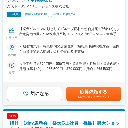
8/6 (木) 17:00～20:00
楽天トータルソリューションズ株式会社
8/13 (木) 17:00～20:00
8/18 (火) 17:00～20:00
正社員
職種未経験歓迎
業種未経験歓迎
8/20 (木) 17:00～20:00
8/25 (火) 17:00～20:00
※ご応募時、参加可能日時をお知らせください。
【楽天グループの顔としてグループ商材の総合提案×店舗づくり／
所定労働時間7.5H×残業月平均10～15H／月8日～休み／食事手当
仕事内容
■具体的には：
あり】
◇お客様対応
楽天モバイルショップに来店されるお客様へ、スマートフォン・
＜勤務地詳細＞福島県内の店舗住所：福島県 受動喫煙対策：屋内
・新規契約・機種変更の受付および提案
料金プラン・楽天カード・楽天市場・楽天ポイントなど、楽天経
全面禁煙変更の範囲：会社の定める事業所
・料金プラン、楽天ポイント活用、楽天カード、各種サービスの
済圏の幅広いサービスを総合的にご提案します。単なる携帯販売
勤務地
案内
ではなく、楽天グループ唯一の対面チャネルとして、お客様の生
＜予定年収＞371万円～550万円＜賃金形態＞月給制＜賃金内訳＞
・スマホの初期設定・データ移行サポート
活をより豊かにするトータルサポートを行うポジションです。
月額（基本給）：265,500円～370,000円＜月給＞265,500円～
・問い合わせ対応
給与
370,000円＜昇給有無＞有＜残業手当＞有＜給与補足＞※賞与年2
◇店舗運営
【今回の選考会の特徴】
回※その他手当：食事手当※別途インセンティブ支給あり賃金はあ
・店舗での電話応対
・最短1日で内々定も可能！
くまでも目安の金額であり、選考を通じて上下する可能性があり
・在庫管理、売り場づくり、POP作成
・Web開催のため、全国どこからでも参加可能
ます。月給(月額)は固定手当を含めた表記です。
・KPI管理・数値振り返り
・未経験の方も歓迎！充実した研修制度あり
応募依頼する
気になる
・店舗会議・研修への参加
（エージェントサービス）
・キャンペーン企画など、集客に向けた取り組み
【選考会の概要】
・形式： Web開催（事前に企業セミナー動画をご視聴いただきま
■キャリアパス：
す）
スタッフ（R CREW）から店長を経てRSV（スーパーバイザー）
NEW
・内容： 面接（25分×2回 現場面接/HR面接）
へステップアップが可能です。RSV経験後はマネジメントや本部
【8月｜1day選考会｜楽天G正社員｜福島】楽天ショッ
への異動の道もあり、長期的にキャリア形成ができます。まずは
【開催日時】