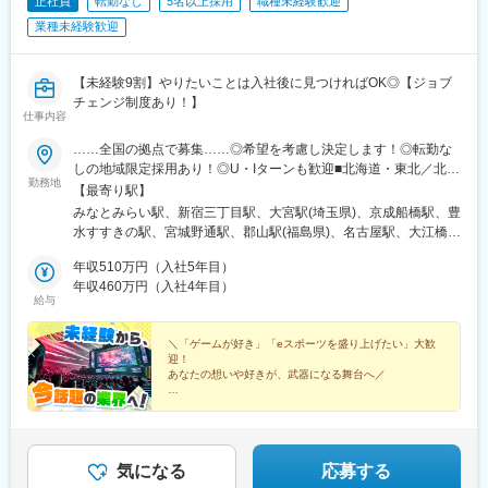
正社員
転勤なし
5名以上採用
職種未経験歓迎
業種未経験歓迎
【未経験9割】やりたいことは入社後に見つければOK◎【ジョブ
チェンジ制度あり！】
仕事内容
……全国の拠点で募集……◎希望を考慮し決定します！◎転勤な
しの地域限定採用あり！◎U・Iターンも歓迎■北海道・東北／北海
勤務地
道、宮城、福島■関東／東京、神奈川、埼玉、千葉■中部／愛知■
【最寄り駅】
近畿／大阪、京都、兵庫■中四国／広島、愛媛■九州／福岡、鹿児
みなとみらい駅、新宿三丁目駅、大宮駅(埼玉県)、京成船橋駅、豊
島、沖縄※受動喫煙対策：屋内全面禁煙
水すすきの駅、宮城野通駅、郡山駅(福島県)、名古屋駅、大江橋
駅、山陽姫路駅、京都駅、本通駅、松山市駅、博多駅、新屋敷
年収510万円（入社5年目）
駅、県庁前駅(沖縄県)、町田駅、八王子駅、藤沢駅、海老名駅(相
年収460万円（入社4年目）
模線)、春日部駅、栄町駅(千葉県)、柏駅、新宿御苑前駅、船橋
給与
駅、バスセンター前駅、仙台駅、近鉄名古屋駅、淀屋橋駅、姫路
駅、七条駅、袋町駅、櫛田神社前駅、美栄橋駅、京王八王子駅、
＼「ゲームが好き」「eスポーツを盛り上げたい」大歓
石上駅、海老名駅(相鉄・小田急)、八木崎駅、京成千葉駅、桜木町
迎！
駅、新宿駅(東京メトロ)、大神宮下駅、狸小路駅、仙台駅(地下
あなたの想いや好きが、武器になる舞台へ／
鉄)、名鉄名古屋駅、北新地駅、五条駅(京都市営)、紙屋町東駅、
◆イベント企画やプレイヤーなど、幅広くeスポーツに
市役所前駅(愛媛県)、祇園駅(福岡県)、旭橋駅、千葉駅
関われる
◆未経験入社9割／eスポーツの『感動』をつくる側へ
◆充実した研修制度
◆残業月5h以内
気になる
応募する