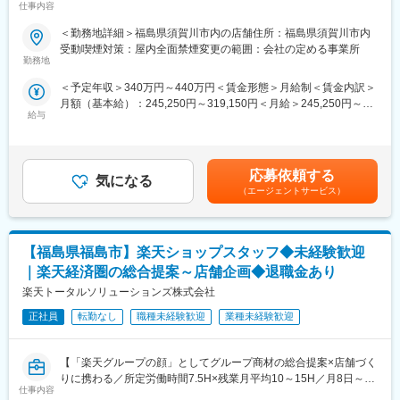
■顧客の主な業種
入社後1年で店長昇格を目指していただきます。
仕事内容
み】
メーカー、IT、飲食、建築など幅広い業種のクライアントを担当
楽天モバイルショップに来店されるお客様へ、スマートフォン・
＜勤務地詳細＞福島県須賀川市内の店舗住所：福島県須賀川市内
しています。また、ユーチューバー等のメディア関係のクライア
■組織構成：
料金プラン・楽天カード・楽天市場・楽天ポイントなど、楽天経
受動喫煙対策：屋内全面禁煙変更の範囲：会社の定める事業所
ントも多数抱えています。
1店舗あたり店長1名、スタッフ5～15名で運営。チームワークを
済圏の幅広いサービスを総合的にご提案します。
勤務地
重視し相談しやすい環境◎
単なる携帯販売ではなく、楽天グループ唯一の対面チャネルとし
■仕訳入力について
＜予定年収＞340万円～440万円＜賃金形態＞月給制＜賃金内訳＞
て、お客様の生活をより豊かにするトータルサポートを行うポジ
・担当件数やクライアントの規模に応じて補助者をつけながら対
変更の範囲：会社の定める業務
月額（基本給）：245,250円～319,150円＜月給＞245,250円～
ションです。
応いただきます。
給与
319,150円＜昇給有無＞有＜残業手当＞有＜給与補足＞※賞与年2
・AIの導入を積極的に行っており、業務を効率化しクライアント
回※別途インセンティブ支給あり※上記は都道府県内異動型のみの
■具体的には：
に向き合える環境を推進しています。
場合となります。全国転勤可能型の場合：371万円 ～ 550万円賃
◇お客様対応
金はあくまでも目安の金額であり、選考を通じて上下する可能性
・新規契約・機種変更の受付および提案
応募依頼する
■キャリアパス
気になる
があります。月給(月額)は固定手当を含めた表記です。
・料金プラン、楽天ポイント活用、楽天カード、各種サービスの
（エージェントサービス）
当社はクライアントサービスに関わる様々な部門を設けているた
案内
め、ご志向・スキルに応じて以下の業務に携わることも可能で
・スマホの初期設定・データ移行サポート
す。
・問い合わせ対応
・相続、株価評価、資産税等
【福島県福島市】楽天ショップスタッフ◆未経験歓迎
・財務コンサルティング
◇店舗運営
｜楽天経済圏の総合提案～店舗企画◆退職金あり
・M&A
・店舗での電話応対
楽天トータルソリューションズ株式会社
・事業承継
・在庫管理、売り場づくり、POP作成
・創業支援等
・KPI管理・数値振り返り
正社員
転勤なし
職種未経験歓迎
業種未経験歓迎
・店舗会議・研修への参加
■働く環境
・キャンペーン企画など、集客に向けた取り組み
・年間休日120日以上、完全週休2日制
【「楽天グループの顔」としてグループ商材の総合提案×店舗づく
・残業月20時間程度
りに携わる／所定労働時間7.5H×残業月平均10～15H／月8日～休
■教育体制：
・私服・オフィスカジュアルOK
仕事内容
み】
入社後1ヶ月は店舗での実践研修を実施。