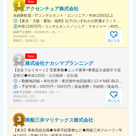
New
アクセンチュア株式会社
未経験歓迎／ITコンサルタント・エンジニア／年休120日以上
【東京・大阪・愛知・福岡】以下のいずれかの所属オフィスもしくは各エリアのプロジェクト先 所属オフィス：■赤坂インターシティ■関西オフィス■アクセンチュア・アドバンスト・テクノロジーセンター名古屋■福岡オフィス※詳細は勤務地一覧よりご覧いただけます。※所属オフィスを問わずプロジェクトにより、国内出張、海外出張の可能性があります【魅力ポイント│世界の知恵を活用】世界中のベストプラクティスがデータベースに集約されており、数多くの事例や社員の知恵を活用できます。日本では前例のない案件でも、世界各国の社員からオンライン・オフライン（海外出張）問わず、気軽にアドバイスを受けることができます。★ この求人のPOINT ★￣￣V￣￣￣￣￣￣￣￣￣＃世界約78万人規模の大手基盤で安定性◎若手から裁量大きく挑戦・成長できる環境＃土日祝休／連続5日以上の休暇取得も可能！／フルフレックス（コアタイムなし）＃コンサル・IT未経験者向けの手厚い研修◎／メンター制度もあるため安心してチャレンジOK！
年収1200万円／コンサルタント／シニア・マネジャー（40代） 年収1000万円／テクノロジーアーキテクト（30代）
掲載予定期間：
2026/6/25（木）
〜
2026/8/26（水）
気になる
更新日：
2026/7/1（水）
New
株式会社ナカシマプランニング
【完全フルリモート】営業事務◆ニッチ業界×事業拡大成長中で安
定性◎◆年休120日・土日祝休・正社員
＜勤務地詳細＞本社住所：東京都中央区銀座1-12-4 N&E-BLD.7階受動喫煙対策：屋内全面禁煙変更の範囲：会社の定める事業所
＜予定年収＞350万円～500万円＜賃金形態＞月給制＜賃金内訳＞月額（基本給）：220,000円～270,000円＜月給＞220,000円～270,000円＜昇給有無＞有＜残業手当＞有＜給与補足＞■賞与：あり■昇給：あり賃金はあくまでも目安の金額であり、選考を通じて上下する可能性があります。月給(月額)は固定手当を含めた表記です。
掲載予定期間：
2026/8/3（月）
〜
2026/11/1（日）
気になる
更新日：
2026/8/3（月）
商船三井マリテックス株式会社
【東京】事務系総合職◆海事手続業務など◆商船三井グループ／年
休130日／実働1日7h／残業月20h程