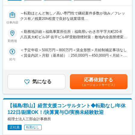
・店舗会議・研修への参加
■組織構成：
・キャンペーン企画など、集客に向けた取り組み
1店舗あたり店長1名、スタッフ5～15名で運営。チームワークを
～転勤ほとんど無し／高い専門性で継続案件多数が強み／フレッ
重視し、相談しやすく協力し合える職場環境です。
クス有／残業20h程度で良好な就業環境
■教育体制：
仕事内容
入社後1ヶ月は店舗での実践研修を実施。
■当社について：
★官公庁案件中心・福島復興×環境領域に貢献できる社会性の高い
サービス知識・業務の流れなど基礎から学べ、楽天グループ共通
当社は2023年2月に設立された楽天グループ100％出資の新会社
＜勤務地詳細＞福島事業所住所：福島県いわき市平字大町20-8
事業
のeラーニングでビジネススキルの習得も可能。未経験でも安心し
で、事業運営に必要な企画、立ち上げ、コンサルティング、オペ
八百真大町ビル3F 佐平ビル8F受動喫煙対策：敷地内全面禁煙変更
★環境アセス・放射線モニタリング・新規事業創出に関われるポ
てスタートできる環境です。
勤務地
レーション管理、システム・インフラ整備までを一括して提供し
の範囲：会社の定める事業所
ジション
ています。
＜予定年収＞500万円～800万円＜賃金形態＞月給制補足事項なし
★新宿勤務×週4在宅可・月残業20h程度の柔軟な働き方
■このポジションの魅力：
＜賃金内訳＞月額（基本給）：250,000円～450,000円＜月給＞
◇未経験でも成長しやすいシンプルなオペレーション
変更の範囲：会社の定める業務
給与
250,000円～450,000円＜昇給有無＞有＜残業手当＞有＜給与補足
■採用背景
料金体系が他キャリアよりシンプル覚えやすく、提案力を磨きや
＞※上記はあくまで目安の金額（賞与含む）であり、経験・能力等
組織体制の強化に伴う増員募集です。
すい環境です。そのため、未経験からでも短期間で成長しやす
を考慮の上決定します。賃金はあくまでも目安の金額であり、選
く、早期に独り立ちが可能です。
考を通じて上下する可能性があります。月給(月額)は固定手当を含
■業務概要
◇事業づくりに携われるやりがい
応募依頼する
気になる
めた表記です。
福島県内における環境回復・復興支援に関する調査・解析・調整
後発キャリアだからこそ柔軟で風通しがよく、改善提案や企画が
（エージェントサービス）
業務をご担当いただきます。
店舗運営に活かされやすい文化があります。
新宿本社での資料作成、データ整理・解析、関係者との調整業務
を中心に、月2回程度を目安として福島県内へ出張し、
■キャリアパス：
【福島/郡山】経営支援コンサルタント◆転勤なし/年休
現地調査や顧客・協力会社等との打合せにも携わっていただきま
スタッフ（R CREW）としてご活躍いただいたのち、約1年で店長
す。
昇格を目指していただきます。その後はスーパーバイザー
122日/副業OK！/決算賞与◎/実務未経験歓迎
（RSV）やマネージャーなど、より広い領域で活躍いただけるキ
税理士法人三部会計事務所
■業務内容
ャリアがあります。
・官公庁案件を中心とした環境影響評価・放射線モニタリング関
正社員
転勤なし
連業務
■組織構成：