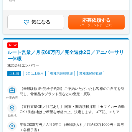
給与
定残業時間30時間0分/月）超過した時間外労働の残業手当は追加
す。
支給＜月給＞289,110円（一律手当を含む）＜昇給有無＞無＜残
業手当＞有＜給与補足＞※上記みなし時間外勤務手当額を超える時
■業務内容：
間外労働分については追加で支給する。※上記は標準業績賞与込み
応募依頼する
複数（3名～5名程度）のパートナー（一般企業の役員クラス）へ
気になる
の金額となります。賃金はあくまでも目安の金額であり、選考を
（エージェントサービス）
の在宅秘書業務
通じて上下する可能性があります。月給(月額)は固定手当を含めた
・秘書業務全般、スケジュール管理、会食セッティング、ご案
表記です。
内、お礼状作成
・出張手配（国内、国外）、電話、メール対応、アポイント調整
NEW
・慶弔関係、贈答品手配、経費請求書処理、名刺管理、会議運営
ルート営業／月収60万円／完全週休2日／アニバーサリ
補助
ー休暇
■英語利用について：
株式会社エンパワー
担当パートナーやクライアントにより、英語の使用頻度が変わり
正社員
5名以上採用
職種未経験歓迎
業種未経験歓迎
ます。
アサインによってはほとんど使わないこともありますので、あら
かじめご了承ください。
【未経験歓迎×完全予約制】ご予約いただいたお客様のご自宅を訪
問し、骨董品やブランド品などの査定・買取
■就業環境：
仕事内容
ワーキングマザーがキャリアを継続し活躍中。
ご事情により短時間の中抜けや、お子様のお世話がひと段落して
【直行直帰OK／社宅あり】 関東・関西積極採用！★マイカー通勤
から業務を再開する等、柔軟な働き方が可能になっています。
OK！勤務地はご希望を考慮の上、決定します。 ※下記、エリアに
勤務地
月1回（現在は木曜日）の出勤日の朝に出発し、午前10:30までに
通勤可能な方を想定しています └エリア外で転居可能な方には社
東京オフィスに到着、定例会議に参加可能な方が対象。
宅をご用意します（全額会社負担） ■北海道エリア北海道札幌市■
年収2830万円／入社6年目（未経験入社／月給30万1000円＋賞与
オフィス出社日は、研修や定例ミーティングを通した情報交換
東北エリア福島県福島市■関東エリア東京都、神奈川県、埼玉県、
＋各種手当）