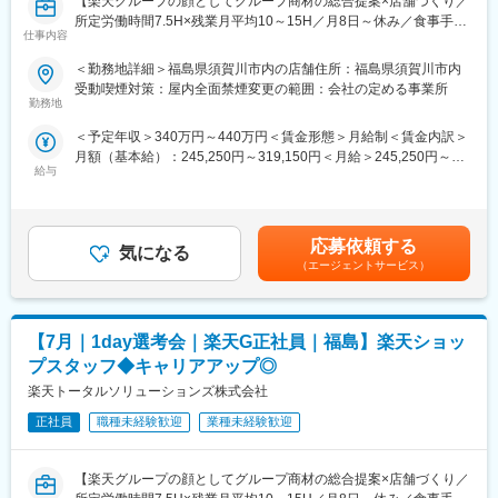
【楽天グループの顔としてグループ商材の総合提案×店舗づくり／
7/14（火）17:00～20:30
スタッフ（R CREW）から店長を経てRSV（スーパーバイザー）
所定労働時間7.5H×残業月平均10～15H／月8日～休み／食事手当
7/16（木）17:00～20:30
へステップアップが可能です。RSV経験後はマネジメントや本部
仕事内容
あり】
7/19（日）11:00～14:30
への異動の道もあり、長期的にキャリア形成ができます。まずは
楽天モバイルショップに来店されるお客様へ、スマートフォン・
7/21（火）17:00～20:30
入社後1年で店長昇格を目指していただきます。
＜勤務地詳細＞福島県須賀川市内の店舗住所：福島県須賀川市内
料金プラン・楽天カード・楽天市場・楽天ポイントなど、楽天経
7/23（木）17:00～20:30
受動喫煙対策：屋内全面禁煙変更の範囲：会社の定める事業所
済圏の幅広いサービスを総合的にご提案します。単なる携帯販売
7/28（火）17:00～20:30
勤務地
■組織構成：
ではなく、楽天グループ唯一の対面チャネルとして、お客様の生
7/30（木）17:00～20:30
1店舗あたり店長1名、スタッフ5～15名で運営。チームワークを
＜予定年収＞340万円～440万円＜賃金形態＞月給制＜賃金内訳＞
活をより豊かにするトータルサポートを行うポジションです。
※ご応募時、参加可能日時をお知らせください。
重視し相談しやすい環境◎
月額（基本給）：245,250円～319,150円＜月給＞245,250円～
給与
319,150円＜昇給有無＞有＜残業手当＞有＜給与補足＞※賞与年2
【今回の選考会の特徴】
■具体的には：
変更の範囲：会社の定める業務
回※その他手当：食事手当※別途インセンティブ支給あり賃金はあ
・最短1日で内々定も可能！
◇お客様対応
くまでも目安の金額であり、選考を通じて上下する可能性があり
・Web開催のため、全国どこからでも参加可能
・新規契約・機種変更の受付および提案
ます。月給(月額)は固定手当を含めた表記です。
・未経験の方も歓迎！充実した研修制度あり
・料金プラン、楽天ポイント活用、楽天カード、各種サービスの
応募依頼する
気になる
案内
（エージェントサービス）
【選考会の概要】
・スマホの初期設定・データ移行サポート
・形式： Web開催（事前に企業セミナー動画をご視聴いただきま
・問い合わせ対応
す）
◇店舗運営
【7月｜1day選考会｜楽天G正社員｜福島】楽天ショッ
・内容： 面接（25分×2回 現場面接/HR面接）
・店舗での電話応対
・在庫管理、売り場づくり、POP作成
プスタッフ◆キャリアアップ◎
【開催日時】
・KPI管理・数値振り返り
楽天トータルソリューションズ株式会社
7/2（木）17:00～20:30
・店舗会議・研修への参加
7/5（日）11:00～14:30
正社員
職種未経験歓迎
業種未経験歓迎
・キャンペーン企画など、集客に向けた取り組み
7/7（火）17:00～20:30
7/9（木）17:00～20:30
■キャリアパス：
【楽天グループの顔としてグループ商材の総合提案×店舗づくり／
7/14（火）17:00～20:30
スタッフ（R CREW）から店長を経てRSV（スーパーバイザー）