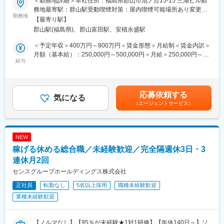
＜勤務地詳細＞本社住所：福島県郡山市池ノ台15-15 三浦ビル勤
築企画・調査・設計の補助業務をお任せします。
のeラーニングでビジネススキルの習得も可能。未経験でも安心し
で、事業運営に必要な企画、立ち上げ、コンサルティング、オペ
務地最寄駅：群山駅受動喫煙対策：屋内喫煙可能場所あり変更の
てスタートできる環境です。
勤務地
レーション管理、システム・インフラ整備までを一括して提供し
範囲：無
【最寄り駅】
■職務内容：
ています。
郡山駅(福島県)、郡山富田駅、安積永盛駅
・建築設計のアシスタント業務として下記業務を対応します。経
■このポジションの魅力：
験や資格がなくても建築系学校卒や建築業に携わりたい方は、建
◇未経験でも成長しやすいシンプルなオペレーション
変更の範囲：会社の定める業務
＜予定年収＞400万円～800万円＜賃金形態＞月給制＜賃金内訳＞
築士の資格取得も目指しながらスキルアップができる環境となり
料金体系が他キャリアよりシンプル覚えやすく、提案力を磨きや
月額（基本給）：250,000円～500,000円＜月給＞250,000円～
ます。
すい環境です。そのため、未経験からでも短期間で成長しやす
給与
500,000円＜昇給有無＞無＜残業手当＞有＜給与補足＞※給与は経
・事務処理（データの入力）、書類およびデータ整理、電話対応
く、早期に独り立ちが可能です。
験・能力を考慮して決定します賞与：年2回（前年度実績100,000
・企画書／調査報告書作成補助
◇事業づくりに携われるやりがい
～400,000円）※業績により異なる賃金はあくまでも目安の金額で
・建築設計の補助（3D CAD、Photoshop、BIM設計を活用）
後発キャリアだからこそ柔軟で風通しがよく、改善提案や企画が
あり、選考を通じて上下する可能性があります。月給(月額)は固定
応募依頼する
※将来的には自治体に向けたコンペティション（入札）やクライア
店舗運営に活かされやすい文化があります。
気になる
手当を含めた表記です。
（エージェントサービス）
ントに向けてプレゼン（企画からの提案）まで対応していただく
ことを期待しています。
■キャリアパス：
スタッフ（R CREW）としてご活躍いただいたのち、約1年で店長
■入社後の流れ：
昇格を目指していただきます。その後はスーパーバイザー
NEW
・業務のレクチャーを受けながら少しずつやれることを増やして
（RSV）やマネージャーなど、より広い領域で活躍いただけるキ
稼げる休める総合職／未経験歓迎／完全隔週休3日・3
いって頂きます。内勤がメインとなりますが、現場行くことも若
ャリアがあります。
干発生します。
連休月2回
■組織構成：
センスグループホールディングス株式会社
■働き方：
1店舗あたり店長1名、スタッフ5～15名で運営。チームワークを
正社員
転勤なし
5名以上採用
職種未経験歓迎
・週休2日制で月平均残業時間が2時間程度とライフワークバラン
重視し、相談しやすく協力し合える職場環境です。
スを充実できる環境です。
業種未経験歓迎
・建築士の資格取得についても勉強の仕方などから教えることも
■当社について：
可能なので、将来的に建築士1級などの資格取得を目指している方
当社は2023年2月に設立された楽天グループ100％出資の新会社
を歓迎しています。
【ノルマなし】【95％が未経験★1対1研修】【年休140日～】ソ
で、事業運営に必要な企画、立ち上げ、コンサルティング、オペ