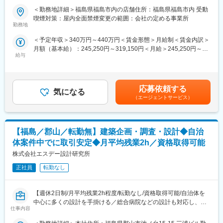
・車通勤可能
楽天モバイルショップに来店されるお客様へ、スマートフォン・
サービス知識・業務の流れなど基礎から学べ、楽天グループ共通
＜勤務地詳細＞福島県福島市内の店舗住所：福島県福島市内 受動
料金プラン・楽天カード・楽天市場・楽天ポイントなど、楽天経
のeラーニングでビジネススキルの習得も可能。未経験でも安心し
喫煙対策：屋内全面禁煙変更の範囲：会社の定める事業所
■組織構成
済圏の幅広いサービスを総合的にご提案します。
てスタートできる環境です。
勤務地
計10名（50代 8名・30代 1名・20代 1名 ｜ 男女比 2:3 ｜ 税理士1
単なる携帯販売ではなく、楽天グループ唯一の対面チャネルとし
名）
＜予定年収＞340万円～440万円＜賃金形態＞月給制＜賃金内訳＞
て、お客様の生活をより豊かにするトータルサポートを行うポジ
■このポジションの魅力：
月額（基本給）：245,250円～319,150円＜月給＞245,250円～
ションです。
◇未経験でも成長しやすいシンプルなオペレーション
給与
319,150円＜昇給有無＞有＜残業手当＞有＜給与補足＞※賞与年2
料金体系が他キャリアよりシンプル覚えやすく、提案力を磨きや
変更の範囲：会社の定める業務
回※別途インセンティブ支給あり※上記は都道府県内異動型のみの
■具体的には：
すい環境です。そのため、未経験からでも短期間で成長しやす
場合となります。全国転勤可能型の場合：371万円 ～ 550万円賃
◇お客様対応
く、早期に独り立ちが可能です。
金はあくまでも目安の金額であり、選考を通じて上下する可能性
・新規契約・機種変更の受付および提案
◇事業づくりに携われるやりがい
応募依頼する
気になる
があります。月給(月額)は固定手当を含めた表記です。
・料金プラン、楽天ポイント活用、楽天カード、各種サービスの
後発キャリアだからこそ柔軟で風通しがよく、改善提案や企画が
（エージェントサービス）
案内
店舗運営に活かされやすい文化があります。
・スマホの初期設定・データ移行サポート
・問い合わせ対応
■キャリアパス：
【福島／郡山／転勤無】建築企画・調査・設計◆自治
スタッフ（R CREW）としてご活躍いただいたのち、約1年で店長
◇店舗運営
昇格を目指していただきます。その後はスーパーバイザー
体案件中でに取引安定◆月平均残業2h／資格取得可能
・店舗での電話応対
（RSV）やマネージャーなど、より広い領域で活躍いただけるキ
株式会社エスデー設計研究所
・在庫管理、売り場づくり、POP作成
ャリアがあります。
・KPI管理・数値振り返り
正社員
転勤なし
・店舗会議・研修への参加
■組織構成：
・キャンペーン企画など、集客に向けた取り組み
1店舗あたり店長1名、スタッフ5～15名で運営。チームワークを
【週休2日制/月平均残業2h程度/転勤なし/資格取得可能/自治体を
重視し、相談しやすく協力し合える職場環境です。
中心に多くの設計を手掛ける／総合病院などの設計も対応し、ラ
■教育体制：
仕事内容
イフスタイル・まちづくりを含めて地域にも貢献◎】
入社後1ヶ月は店舗での実践研修を実施。
■当社について：
・総合病院や商業施設など幅広い分野にて設計を行う当社にて建
サービス知識・業務の流れなど基礎から学べ、楽天グループ共通
当社は2023年2月に設立された楽天グループ100％出資の新会社