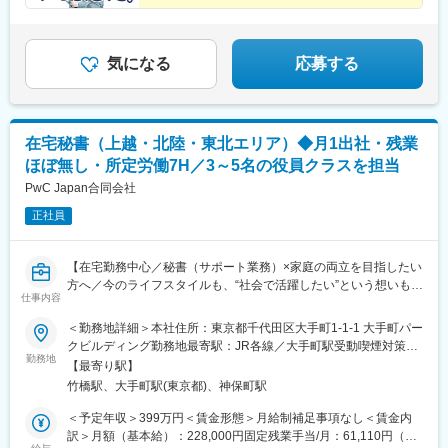
広島支店「縮景園前駅」徒歩1分・「広島駅」徒歩10分※受動喫煙
も支給
★８年連続全国No.1
防止対策：屋外喫煙ルーム有
★社員の転職を会社が応援！
★最大100万円！自動車購入補助 など福利厚生も魅力
気になる
応募する
在宅秘書（上越・北陸・東北エリア）◆月1出社・残業
ほぼ無し・所定労働7H／3～5名の役員クラスを担当
PwC Japan合同会社
正社員
【在宅勤務中心／秘書（サポート業務）×家庭の両立を目指したい
方へ／今のライフスタイルも、“社会で活躍したい”という想いも、
仕事内容
どちらも諦めなくていいポジション/「所定労働7h×フルフレック
ス×在宅勤務中心の働き方」で長期就業が可能】
＜勤務地詳細＞本社住所：東京都千代田区大手町1-1-1 大手町パー
クビルディング勤務地最寄駅：JR各線／大手町駅受動喫煙対策：
■概要：
勤務地
屋内全面禁煙
【最寄り駅】
PwC Japanグループでは、米国法人で成果をあげていた「在宅秘
竹橋駅、大手町駅(東京都)、神保町駅
書」という働き方を2015年から導入し、現在は約80名の在宅秘書
が活躍しています。
＜予定年収＞399万円＜賃金形態＞月給制補足事項なし＜賃金内
当グループのパートナー（一般企業の役員クラス）をリモートで
訳＞月額（基本給）：228,000円固定残業手当/月：61,110円（固
支えるポジションで、月1回の出勤日以外は自宅での勤務が可能で