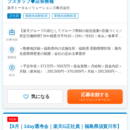
プスタッフ◆店長候補
入社後1年で店長昇格を目指していただきます。
8/6 (木) 17:00～20:00
楽天トータルソリューションズ株式会社
8/13 (木) 17:00～20:00
■組織構成：
8/18 (火) 17:00～20:00
正社員
職種未経験歓迎
業種未経験歓迎
1店舗あたり店長1名、スタッフ5～15名で運営。チームワークを
8/20 (木) 17:00～20:00
重視し相談しやすい環境◎
8/25 (火) 17:00～20:00
※ご応募時、参加可能日時をお知らせください。
【楽天グループの顔としてグループ商材の総合提案×店舗づくり／
変更の範囲：会社の定める業務
所定労働時間7.5H×残業月平均10～15H／月8日～休み／食事手当
仕事内容
■具体的には：
あり】
◇お客様対応
楽天モバイルショップに来店されるお客様へ、スマートフォン・
＜勤務地詳細＞福島県内の店舗住所：福島県 受動喫煙対策：屋内
・新規契約・機種変更の受付および提案
料金プラン・楽天カード・楽天市場・楽天ポイントなど、楽天経
全面禁煙変更の範囲：会社の定める事業所
・料金プラン、楽天ポイント活用、楽天カード、各種サービスの
済圏の幅広いサービスを総合的にご提案します。単なる携帯販売
勤務地
案内
ではなく、楽天グループ唯一の対面チャネルとして、お客様の生
＜予定年収＞371万円～550万円＜賃金形態＞月給制＜賃金内訳＞
・スマホの初期設定・データ移行サポート
活をより豊かにするトータルサポートを行うポジションです。
月額（基本給）：265,500円～370,000円＜月給＞265,500円～
・問い合わせ対応
給与
370,000円＜昇給有無＞有＜残業手当＞有＜給与補足＞※賞与年2
◇店舗運営
【今回の選考会の特徴】
回※その他手当：食事手当※別途インセンティブ支給あり賃金はあ
・店舗での電話応対
・最短1日で内々定も可能！
くまでも目安の金額であり、選考を通じて上下する可能性があり
・在庫管理、売り場づくり、POP作成
・Web開催のため、全国どこからでも参加可能
ます。月給(月額)は固定手当を含めた表記です。
・KPI管理・数値振り返り
・未経験の方も歓迎！充実した研修制度あり
応募依頼する
気になる
・店舗会議・研修への参加
（エージェントサービス）
・キャンペーン企画など、集客に向けた取り組み
【選考会の概要】
・形式： Web開催（事前に企業セミナー動画をご視聴いただきま
■キャリアパス：
す）
スタッフ（R CREW）から店長を経てRSV（スーパーバイザー）
NEW
・内容： 面接（25分×2回 現場面接/HR面接）
へステップアップが可能です。RSV経験後はマネジメントや本部
【8月｜1day選考会｜楽天G正社員｜福島県須賀川市】
への異動の道もあり、長期的にキャリア形成ができます。まずは