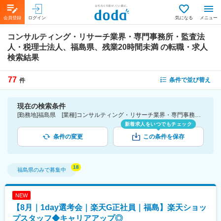
会員登録
ログイン
気になる
メニュー
コンサルティング・リサーチ業界・専門事務所・監査法
人・税理士法人、福島県、残業20時間未満
の転職・求人
検索結果
77
条件で並び替え
件
現在の検索条件
[勤務地]福島県 [業種]コンサルティング・リサーチ業界・専門事務所・監査法人・税理士法人 [詳細条件](休日・働き方)残業20時間未満
新着求人をいつでもチェック
条件の変更
この条件を保存
福島県
のみで募集中
NEW
【8月｜1day選考会｜楽天G正社員｜福島】楽天ショッ
プスタッフ◆キャリアアップ◎