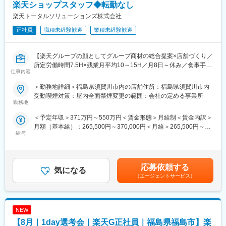
【開催日時】
楽天ショップスタッフ◆転勤なし
入社後1年で店長昇格を目指していただきます。
8/6 (木) 17:00～20:00
楽天トータルソリューションズ株式会社
8/13 (木) 17:00～20:00
■組織構成：
8/18 (火) 17:00～20:00
正社員
職種未経験歓迎
業種未経験歓迎
1店舗あたり店長1名、スタッフ5～15名で運営。チームワークを
8/20 (木) 17:00～20:00
重視し相談しやすい環境◎
8/25 (火) 17:00～20:00
※ご応募時、参加可能日時をお知らせください。
【楽天グループの顔としてグループ商材の総合提案×店舗づくり／
変更の範囲：会社の定める業務
所定労働時間7.5H×残業月平均10～15H／月8日～休み／食事手当
仕事内容
■具体的には：
あり】
◇お客様対応
楽天モバイルショップに来店されるお客様へ、スマートフォン・
＜勤務地詳細＞福島県須賀川市内の店舗住所：福島県須賀川市内
・新規契約・機種変更の受付および提案
料金プラン・楽天カード・楽天市場・楽天ポイントなど、楽天経
受動喫煙対策：屋内全面禁煙変更の範囲：会社の定める事業所
・料金プラン、楽天ポイント活用、楽天カード、各種サービスの
済圏の幅広いサービスを総合的にご提案します。単なる携帯販売
勤務地
案内
ではなく、楽天グループ唯一の対面チャネルとして、お客様の生
＜予定年収＞371万円～550万円＜賃金形態＞月給制＜賃金内訳＞
・スマホの初期設定・データ移行サポート
活をより豊かにするトータルサポートを行うポジションです。
月額（基本給）：265,500円～370,000円＜月給＞265,500円～
・問い合わせ対応
給与
370,000円＜昇給有無＞有＜残業手当＞有＜給与補足＞※賞与年2
◇店舗運営
【今回の選考会の特徴】
回※その他手当：食事手当※別途インセンティブ支給あり賃金はあ
・店舗での電話応対
・最短1日で内々定も可能！
くまでも目安の金額であり、選考を通じて上下する可能性があり
・在庫管理、売り場づくり、POP作成
・Web開催のため、全国どこからでも参加可能
ます。月給(月額)は固定手当を含めた表記です。
・KPI管理・数値振り返り
・未経験の方も歓迎！充実した研修制度あり
応募依頼する
気になる
・店舗会議・研修への参加
（エージェントサービス）
・キャンペーン企画など、集客に向けた取り組み
【選考会の概要】
・形式： Web開催（事前に企業セミナー動画をご視聴いただきま
■キャリアパス：
す）
スタッフ（R CREW）から店長を経てRSV（スーパーバイザー）
NEW
・内容： 面接（25分×2回 現場面接/HR面接）
へステップアップが可能です。RSV経験後はマネジメントや本部
【8月｜1day選考会｜楽天G正社員｜福島県福島市】楽