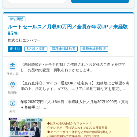
締切間近
ルートセールス／月収60万円／全員が年収UP／未経験
95％
株式会社エンパワー
正社員
5名以上採用
職種未経験歓迎
業種未経験歓迎
【未経験歓迎×完全予約制】ご依頼されたお客様のご自宅を訪問
し、お品物の査定・買取をおまかせします。
仕事内容
【直行直帰◎／マイカー通勤OK／社宅あり】 勤務地はご希望を考
慮の上、決定します。 ※下記、エリアに通勤可能な方を想定して
勤務地
います └エリア外で転居可能な方には社宅をご用意します（全額
会社負担） ■北海道エリア北海道札幌市■東北エリア福島県福島市
年収2830万円／入社6年目（未経験入社／月給30万1000円＋賞与
■関東エリア東京都、神奈川県、埼玉県、千葉県、栃木県、茨城
＋各種手当）
県、群馬県■東海エリア愛知県■関西エリア大阪府兵庫県■中四国
給与
年収1239万円／入社2年目（未経験入社／月給30万1000円＋賞与
エリア広島県広島市岡山県岡山市■九州エリア福岡県熊本県熊本市
＋各種手当）
※適性に応じて直営店舗で経験を積んでいただく場合もあります。
◆約3ヵ月の研修からスタート！
※マイカー通勤OK（地域により規定あり。詳細はお問合せくださ
◇テレアポ、飛び込みなしの100％反響営業
◆アニバーサリー休暇など独自の休暇制度あり
い） ※希望者には、1～2泊程度の出張をお願いすることもありま
◇成約率90%で成果を出しやすい環境