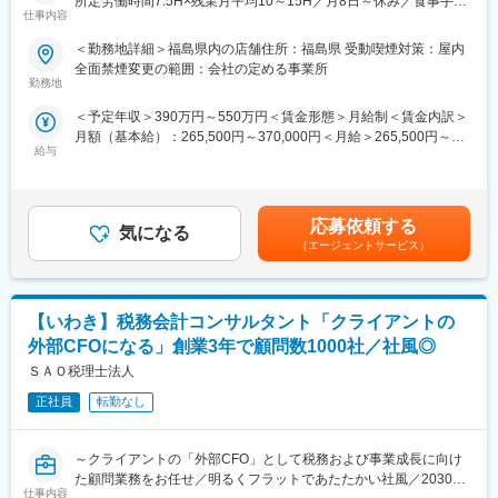
所定労働時間7.5H×残業月平均10～15H／月8日～休み／食事手当
7/16（木）17:00～20:30
へステップアップが可能です。RSV経験後はマネジメントや本部
仕事内容
あり】
7/19（日）11:00～14:30
への異動の道もあり、長期的にキャリア形成ができます。まずは
楽天モバイルショップに来店されるお客様へ、スマートフォン・
7/21（火）17:00～20:30
入社後1年で店長昇格を目指していただきます。
＜勤務地詳細＞福島県内の店舗住所：福島県 受動喫煙対策：屋内
料金プラン・楽天カード・楽天市場・楽天ポイントなど、楽天経
7/23（木）17:00～20:30
全面禁煙変更の範囲：会社の定める事業所
済圏の幅広いサービスを総合的にご提案します。単なる携帯販売
7/28（火）17:00～20:30
勤務地
■組織構成：
ではなく、楽天グループ唯一の対面チャネルとして、お客様の生
7/30（木）17:00～20:30
1店舗あたり店長1名、スタッフ5～15名で運営。チームワークを
＜予定年収＞390万円～550万円＜賃金形態＞月給制＜賃金内訳＞
活をより豊かにするトータルサポートを行うポジションです。
※ご応募時、参加可能日時をお知らせください。
重視し相談しやすい環境◎
月額（基本給）：265,500円～370,000円＜月給＞265,500円～
給与
370,000円＜昇給有無＞有＜残業手当＞有＜給与補足＞※賞与年2
【今回の選考会の特徴】
■具体的には：
変更の範囲：会社の定める業務
回※その他手当：食事手当※別途インセンティブ支給あり賃金はあ
・最短1日で内々定も可能！
◇お客様対応
くまでも目安の金額であり、選考を通じて上下する可能性があり
・Web開催のため、全国どこからでも参加可能
・新規契約・機種変更の受付および提案
ます。月給(月額)は固定手当を含めた表記です。
・未経験の方も歓迎！充実した研修制度あり
・料金プラン、楽天ポイント活用、楽天カード、各種サービスの
応募依頼する
気になる
案内
（エージェントサービス）
【選考会の概要】
・スマホの初期設定・データ移行サポート
・形式： Web開催（事前に企業セミナー動画をご視聴いただきま
・問い合わせ対応
す）
◇店舗運営
【いわき】税務会計コンサルタント「クライアントの
・内容： 面接（25分×2回 現場面接/HR面接）
・店舗での電話応対
・在庫管理、売り場づくり、POP作成
外部CFOになる」創業3年で顧問数1000社／社風◎
【開催日時】
・KPI管理・数値振り返り
ＳＡＯ税理士法人
7/2（木）17:00～20:30
・店舗会議・研修への参加
7/5（日）11:00～14:30
正社員
転勤なし
・キャンペーン企画など、集客に向けた取り組み
7/7（火）17:00～20:30
7/9（木）17:00～20:30
■キャリアパス：
～クライアントの「外部CFO」として税務および事業成長に向け
7/14（火）17:00～20:30
スタッフ（R CREW）から店長を経てRSV（スーパーバイザー）
た顧問業務をお任せ／明るくフラットであたたかい社風／2030年
7/16（木）17:00～20:30
へステップアップが可能です。RSV経験後はマネジメントや本部
仕事内容