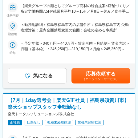
7/9（木）17:00～20:30
【楽天グループの顔としてグループ商材の総合提案×店舗づくり／
7/14（火）17:00～20:30
所定労働時間7.5H×残業月平均10～15H／月8日～休み／食事手当
7/16（木）17:00～20:30
仕事内容
あり】
7/19（日）11:00～14:30
楽天モバイルショップに来店されるお客様へ、スマートフォン・
7/21（火）17:00～20:30
＜勤務地詳細＞福島県福島市内の店舗住所：福島県福島市内 受動
料金プラン・楽天カード・楽天市場・楽天ポイントなど、楽天経
7/23（木）17:00～20:30
喫煙対策：屋内全面禁煙変更の範囲：会社の定める事業所
済圏の幅広いサービスを総合的にご提案します。単なる携帯販売
7/28（火）17:00～20:30
勤務地
ではなく、楽天グループ唯一の対面チャネルとして、お客様の生
7/30（木）17:00～20:30
＜予定年収＞340万円～440万円＜賃金形態＞月給制＜賃金内訳＞
活をより豊かにするトータルサポートを行うポジションです。
※ご応募時、参加可能日時をお知らせください。
月額（基本給）：245,250円～319,150円＜月給＞245,250円～
給与
319,150円＜昇給有無＞有＜残業手当＞有＜給与補足＞※賞与年2
【今回の選考会の特徴】
■具体的には：
回※その他手当：食事手当※別途インセンティブ支給あり賃金はあ
・最短1日で内々定も可能！
◇お客様対応
くまでも目安の金額であり、選考を通じて上下する可能性があり
・Web開催のため、全国どこからでも参加可能
・新規契約・機種変更の受付および提案
ます。月給(月額)は固定手当を含めた表記です。
・未経験の方も歓迎！充実した研修制度あり
・料金プラン、楽天ポイント活用、楽天カード、各種サービスの
応募依頼する
気になる
案内
（エージェントサービス）
【選考会の概要】
・スマホの初期設定・データ移行サポート
・形式： Web開催（事前に企業セミナー動画をご視聴いただきま
・問い合わせ対応
す）
◇店舗運営
【7月｜1day選考会｜楽天G正社員｜福島県須賀川市】
・内容： 面接（25分×2回 現場面接/HR面接）
・店舗での電話応対
・在庫管理、売り場づくり、POP作成
楽天ショップスタッフ◆転勤なし
【開催日時】
・KPI管理・数値振り返り
楽天トータルソリューションズ株式会社
7/2（木）17:00～20:30
・店舗会議・研修への参加
7/5（日）11:00～14:30
正社員
転勤なし
職種未経験歓迎
業種未経験歓迎
・キャンペーン企画など、集客に向けた取り組み
7/7（火）17:00～20:30
7/9（木）17:00～20:30
■キャリアパス：