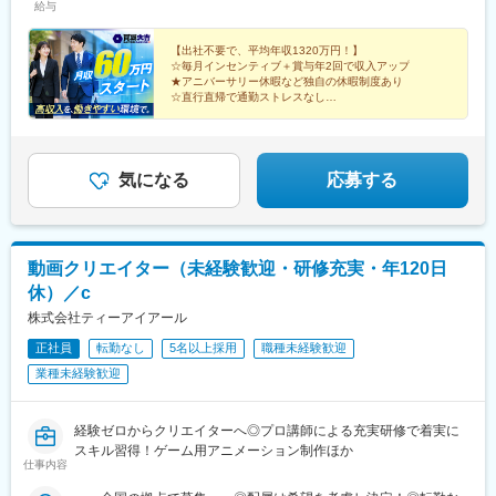
や、担当パートナーとの対面による関係構築の場になっていま
千葉県、栃木県、茨城県、群馬県■東海エリア愛知県■関西エリア
給与
年収1239万円／入社2年目（未経験入社／月給30万1000円＋賞与
す。
大阪府兵庫県■中四国エリア広島県広島市岡山県岡山市■九州エリ
＋各種手当）
ア福岡県熊本県熊本市 ※適性に応じて直営店舗で経験を積んでい
【出社不要で、平均年収1320万円！】
■魅力：
ただく場合もあります。 ※マイカー通勤OK（地域により規定あ
☆毎月インセンティブ＋賞与年2回で収入アップ
・さまざまな理由で社会復帰を諦めていた方も、在宅勤務という
★アニバーサリー休暇など独自の休暇制度あり
り。詳細はお問合せください） ※希望者には、1～2泊程度の出張
☆直行直帰で通勤ストレスなし
働き方により、今の場所のまま家庭と仕事を両立し、築きあげて
をお願いすることもあります。 旅行気分を感じながら出張を楽し
★予約件数は前年比2倍以上！
きたキャリアを生かしていただくことが可能です。
んでいる社員も♪ ご家庭の事情などで難しい方にはお任せしませ
☆成約率90%で成果を出しやすい環境
・お子様の事情などで急に休んだ時でも、別の在宅秘書の方がし
んので、ご安心ください。
っかりその日の業務を引き継いでくれる万全のバックアップ体制
気になる
応募する
があります。
・同僚に感謝の声を届けるピアボーナスシステム「ARIGATO Now
Point」や定期的なフィードバックの機会などを通じて、普段の頑
張りへの評価をもらいながら、モチベーションの維持・向上が可
能です。
動画クリエイター（未経験歓迎・研修充実・年120日
休）／c
株式会社ティーアイアール
正社員
転勤なし
5名以上採用
職種未経験歓迎
業種未経験歓迎
経験ゼロからクリエイターへ◎プロ講師による充実研修で着実に
スキル習得！ゲーム用アニメーション制作ほか
仕事内容