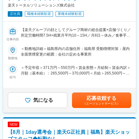
楽天トータルソリューションズ株式会社
正社員
職種未経験歓迎
業種未経験歓迎
【楽天グループの顔としてグループ商材の総合提案×店舗づくり／
所定労働時間7.5H×残業月平均10～15H／月8日～休み／食事手当
仕事内容
あり】
楽天モバイルショップに来店されるお客様へ、スマートフォン・
＜勤務地詳細＞福島県内の店舗住所：福島県 受動喫煙対策：屋内
料金プラン・楽天カード・楽天市場・楽天ポイントなど、楽天経
全面禁煙変更の範囲：会社の定める事業所
済圏の幅広いサービスを総合的にご提案します。単なる携帯販売
勤務地
ではなく、楽天グループ唯一の対面チャネルとして、お客様の生
＜予定年収＞371万円～550万円＜賃金形態＞月給制＜賃金内訳＞
活をより豊かにするトータルサポートを行うポジションです。
月額（基本給）：265,500円～370,000円＜月給＞265,500円～
給与
370,000円＜昇給有無＞有＜残業手当＞有＜給与補足＞※賞与年2
【今回の選考会の特徴】
回※その他手当：食事手当※別途インセンティブ支給あり賃金はあ
・最短1日で内々定も可能！
くまでも目安の金額であり、選考を通じて上下する可能性があり
・Web開催のため、全国どこからでも参加可能
ます。月給(月額)は固定手当を含めた表記です。
・未経験の方も歓迎！充実した研修制度あり
応募依頼する
気になる
（エージェントサービス）
【選考会の概要】
・形式： Web開催（事前に企業セミナー動画をご視聴いただきま
す）
NEW
・内容： 面接（25分×2回 現場面接/HR面接）
【8月｜1day選考会｜楽天G正社員｜福島】楽天ショッ
【開催日時】
プスタッフ◆転勤なし