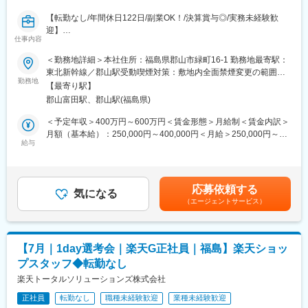
・委託会社の進行管理・品質管理
1店舗あたり店長1名、スタッフ5～15名で運営。チームワークを
【転勤なし/年間休日122日/副業OK！/決算賞与◎/実務未経験歓
・環境調査データの整理・分析
重視し、相談しやすく協力し合える職場環境です。
迎】
・行政対応（報告書作成、各種折衝）
仕事内容
昭和40年に開業し,現在6つのグループ企業を持つ弊社にてお取引
・福島県内での現地調査・関係者打合せ（月2回程度出張）
■当社について：
先の顧客課題を「引き出す」経営支援コンサルタントとして対応
・新規事業創出に向けた企画検討（全体の約2割）
当社は2023年2月に設立された楽天グループ100％出資の新会社
＜勤務地詳細＞本社住所：福島県郡山市緑町16-1 勤務地最寄駅：
いただきます。
で、事業運営に必要な企画、立ち上げ、コンサルティング、オペ
東北新幹線／郡山駅受動喫煙対策：敷地内全面禁煙変更の範囲：
従来の環境影響評価・放射線モニタリングに加え、今後は以下の
勤務地
レーション管理、システム・インフラ整備までを一括して提供し
無
【最寄り駅】
■業務内容：【変更の範囲：会社の定める業務】
ような分野にも取り組んでいく予定です。
ています。
郡山富田駅、郡山駅(福島県)
・経営相談、経営分析、融資の相談に対する経営アドバイスなど
・再生可能エネルギー関連業務
コンサルティング業務を担当して頂きます。
・社会科学の知見を活用した地域課題の解決支援
変更の範囲：会社の定める業務
＜予定年収＞400万円～600万円＜賃金形態＞月給制＜賃金内訳＞
・経営課題などを経営者の方、ご担当者からヒアリング
・新産業の創出支援
月額（基本給）：250,000円～400,000円＜月給＞250,000円～
・数字をもとにしたご提案
給与
400,000円＜昇給有無＞有＜残業手当＞有＜給与補足＞・昇給：
・経営計画の作成に携わるコンサルティング業務
■組織構成
年1回・賞与：年2回 ＋決算賞与（昨年度実績）賃金はあくまで
・ときには他部門と連携したご提案なども行ないます。
地域創生ユニットへの配属です。全体で約20名規模で、新宿は約
も目安の金額であり、選考を通じて上下する可能性があります。
12名、福島は5～6名で構成されています。福島拠点は20代後半～
月給(月額)は固定手当を含めた表記です。
応募依頼する
■組織構成：
30代前半が中心で、所長は40代、副所長は30代半ばと若手中心の
気になる
（エージェントサービス）
・法人事業部としては50名ほどが在籍しています。
組織です。
■入社後の流れ：
■就業環境
・先輩社員とのOJTにて業務を学んで頂きます。1つ1つ丁寧にお
・残業：月平均20時間程度（現場対応に応じて変動）
【7月｜1day選考会｜楽天G正社員｜福島】楽天ショッ
教え致しますので安心業務を学んで頂ける環境です。
・働き方：基本出社
プスタッフ◆転勤なし
・官公庁案件中心で計画的に業務進行
■働き方：
楽天トータルソリューションズ株式会社
・年間休日122日で月平均残業時間が20時間程度とライフワーク
■ポジション魅力
正社員
転勤なし
職種未経験歓迎
業種未経験歓迎
バランスを充実できる環境です。
環境アセスメントや放射線モニタリングといった専門性を活かし