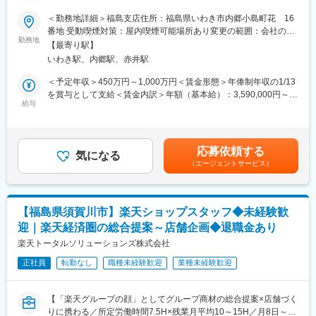
に全国展開目指す成長中企業／残業月20時間程度の働きやすさ◎
7/19（日）11:00～14:30
への異動の道もあり、長期的にキャリア形成ができます。まずは
～
7/21（火）17:00～20:30
入社後1年で店長昇格を目指していただきます。
＜勤務地詳細＞福島支店住所：福島県いわき市内郷小島町花 16
7/23（木）17:00～20:30
番地 受動喫煙対策：屋内喫煙可能場所あり変更の範囲：会社の定
■募集背景
7/28（火）17:00～20:30
勤務地
■組織構成：
める事業所
【最寄り駅】
案件増加に伴い、組織体制強化のため「即戦力の税務会計スタッ
7/30（木）17:00～20:30
1店舗あたり店長1名、スタッフ5～15名で運営。チームワークを
いわき駅、内郷駅、赤井駅
フ」を緊急募集しています。
※ご応募時、参加可能日時をお知らせください。
重視し相談しやすい環境◎
＜予定年収＞450万円～1,000万円＜賃金形態＞年俸制年収の1/13
■ SAO税理士法人の強み
■具体的には：
変更の範囲：会社の定める業務
を賞与として支給＜賃金内訳＞年額（基本給）：3,590,000円～
「クライアントのCFOになる」ことを理念とし、単なる申告代行
◇お客様対応
給与
5,810,000円固定残業手当/月：70,000円～130,000円（固定残業
ではなく、事業計画資金繰り経営判断など経営の深部に踏み込む
・新規契約・機種変更の受付および提案
時間40時間0分/月）超過した時間外労働の残業手当は追加支給＜
コンサル型税理士法人です。顧客データをAI分析し、売上向上に
・料金プラン、楽天ポイント活用、楽天カード、各種サービスの
月額＞346,153円～576,923円（13分割）（一律手当を含む）＜昇
つながる提案をします。クライアントの一員として成長を支援し
案内
給有無＞有＜残業手当＞有＜給与補足＞■給与査定：年1回■賞
応募依頼する
「お客様の未来を変える」ことを本気で目指しています。
・スマホの初期設定・データ移行サポート
気になる
与：あり（年2回）■給与制度評価制度が2025年3月に完成しまし
（エージェントサービス）
・問い合わせ対応
た！キャリアステップを「スペシャリスト」「マネジメント」の2
■業務内容
◇店舗運営
つの方向性に分け構築中。現職よりも透明性・公平性の高い評価
大～中・小規模の法人・個人事業主のクライアントに対し、税務
・店舗での電話応対
が受けられます！賃金はあくまでも目安の金額であり、選考を通
顧問をはじめとした決算申告、税務調査対応等、知識を活かし幅
・在庫管理、売り場づくり、POP作成
じて上下する可能性があります。月給(月額)は固定手当を含めた表
【福島県須賀川市】楽天ショップスタッフ◆未経験歓
広い税務会計業務に携わっていただきます。
・KPI管理・数値振り返り
記です。
迎｜楽天経済圏の総合提案～店舗企画◆退職金あり
・税務相談
・店舗会議・研修への参加
・月次、年次決算作成
楽天トータルソリューションズ株式会社
・キャンペーン企画など、集客に向けた取り組み
・法人税、消費税、所得税等の各申告書作成
正社員
転勤なし
職種未経験歓迎
業種未経験歓迎
・年末調整、法定調書作成、給与計算、源泉事務
■キャリアパス：
・税務調査対応
スタッフ（R CREW）から店長を経てRSV（スーパーバイザー）
・会社設立相談等
へステップアップが可能です。RSV経験後はマネジメントや本部
【「楽天グループの顔」としてグループ商材の総合提案×店舗づく
への異動の道もあり、長期的にキャリア形成ができます。まずは
りに携わる／所定労働時間7.5H×残業月平均10～15H／月8日～休