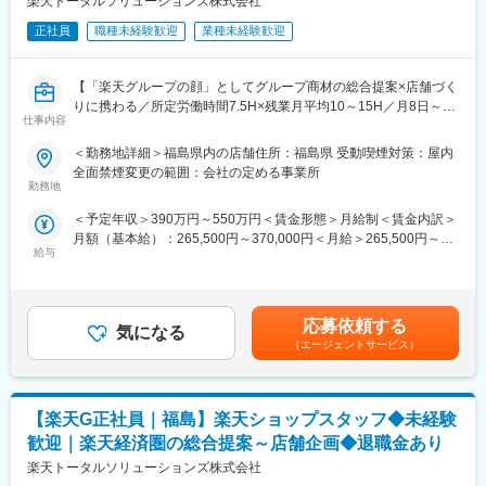
楽天トータルソリューションズ株式会社
・在庫管理、売り場づくり、POP作成
への異動の道もあり、長期的にキャリア形成ができます。まずは
・KPI管理・数値振り返り
正社員
職種未経験歓迎
業種未経験歓迎
入社後1年で店長昇格を目指していただきます。
・店舗会議・研修への参加
・キャンペーン企画などの集客施策
■組織構成：
【「楽天グループの顔」としてグループ商材の総合提案×店舗づく
1店舗あたり店長1名、スタッフ5～15名で運営。チームワークを
りに携わる／所定労働時間7.5H×残業月平均10～15H／月8日～休
■教育体制：
重視し相談しやすい環境◎
仕事内容
み】
入社後1ヶ月は店舗で実践研修を実施。サービス知識・業務の流れ
楽天モバイルショップに来店されるお客様へ、スマートフォン・
を基礎から学べ、楽天グループ共通のeラーニングでビジネススキ
変更の範囲：会社の定める業務
＜勤務地詳細＞福島県内の店舗住所：福島県 受動喫煙対策：屋内
料金プラン・楽天カード・楽天市場・楽天ポイントなど、楽天経
ル習得も可能です。
全面禁煙変更の範囲：会社の定める事業所
済圏の幅広いサービスを総合的にご提案します。
勤務地
単なる携帯販売ではなく、楽天グループ唯一の対面チャネルとし
■このポジションの魅力：
＜予定年収＞390万円～550万円＜賃金形態＞月給制＜賃金内訳＞
て、お客様の生活をより豊かにするトータルサポートを行うポジ
◇業界未経験でも成長しやすい環境
月額（基本給）：265,500円～370,000円＜月給＞265,500円～
ションです。
料金体系が他キャリアよりシンプルで覚えやすく、提案力を磨き
給与
370,000円＜昇給有無＞有＜残業手当＞有＜給与補足＞※賞与年2
やすい環境。業界未経験でも短期間で成長し、早期独り立ちが可
回※別途インセンティブ支給あり賃金はあくまでも目安の金額であ
■具体的には：
能です。
り、選考を通じて上下する可能性があります。月給(月額)は固定手
◇お客様対応
◇事業づくりに携われるやりがい
当を含めた表記です。
・新規契約・機種変更の受付および提案
後発キャリアならではの柔軟で風通しの良い文化があり、改善提
応募依頼する
気になる
・料金プラン、楽天ポイント活用、楽天カード、各種サービスの
案や企画が運営に反映されやすい環境です。
（エージェントサービス）
案内
・スマホの初期設定・データ移行サポート
■キャリアパス：
・問い合わせ対応
現場からキャリアをスタートし、単店舗だけでなく複数店舗を統
【楽天G正社員｜福島】楽天ショップスタッフ◆未経験
括するスーパーバイザー（RSV）や、担当エリアの方針策定を行
◇店舗運営
うマネージャー等、より広いマネジメントにも挑戦できます。ま
歓迎｜楽天経済圏の総合提案～店舗企画◆退職金あり
・店舗での電話応対
た、東京本社での人事・業務統括など、店舗運営を支える役割へ
楽天トータルソリューションズ株式会社
・在庫管理、売り場づくり、POP作成
のキャリアチェンジ実績も複数あります。事業運営にどう関わっ