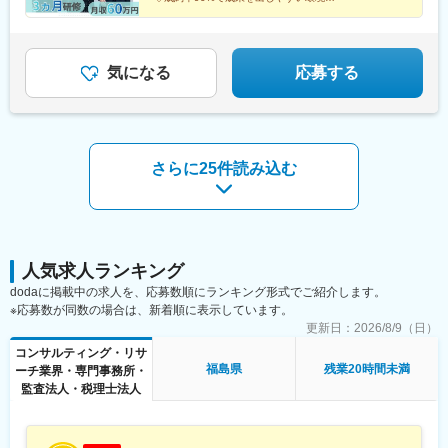
す。 旅行気分を感じながら出張を楽しんでいる社員も♪ ご家庭の
◆毎月インセンティブ＋賞与年2回で収入アップ
事情などで難しい方にはお任せしませんので、ご安心ください。
【4人に1人が年収1000万超！】
気になる
応募する
さらに25件読み込む
人気求人ランキング
dodaに掲載中の求人を、応募数順にランキング形式でご紹介します。
※応募数が同数の場合は、新着順に表示しています。
更新日：
2026/8/9（日）
コンサルティング・リサ
福島県
残業20時間未満
ーチ業界・専門事務所・
監査法人・税理士法人