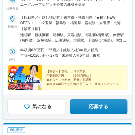
・案件の多くは自治体から依頼を受ける事が多いです。
ニーグループなど大手企業の商材を提案
レーション管理、システム・インフラ整備までを一括して提供し
仕事内容
・民間や大手事務所の下請けなどでも依頼を受けております。
ています。
【転勤無／引越し補助有】東京都・神奈川県（★横浜NEW
■組織構成：
変更の範囲：会社の定める業務
OPEN！）・埼玉県・福島県・福岡県・宮城県・大阪府・北海道
・社員は4名（うち女性1名）となり、設計集団として、全てのテ
勤務地
（★千歳NEW OPEN！）・群馬県・広島県・千葉県・茨城県の自
【最寄り駅】
ーマ・技術は、建築の質の向上につながるべきことの考え、判断
社拠点・プロジェクト先※希望があれば転勤可※U・Iターン支援有
池袋駅、新横浜駅、浦和駅、東岩槻駅、郡山駅(福島県)、赤坂駅
で設計を進めることを基本としています。OBの方々にも手伝って
（引越し支援制度）※車通勤OKの場合は無料駐車場完備■東京本
(福岡県)、淀屋橋駅、広瀬通駅、大通駅、千歳駅(北海道)、佐野の
もらいながら、運営をしています。
社 「池袋駅」徒歩5分■横浜支店 ★2月NEW OPEN！「新横浜
わたし駅、縮景園前駅、東池袋駅、西鉄福岡駅、北浜駅(大阪府)、
駅」■浦和支社「浦和駅」徒歩3分■岩槻支社「東岩槻駅」徒歩4分
年収例620万円・25歳／未経験入社3年目／群馬
勾当台公園駅、西４丁目駅、女学院前駅、なにわ橋駅、あおば通
■当社の特徴：
■福島支店「郡山駅」徒歩1分※車通勤OK■福岡支店 「赤坂駅」
年収例1020万円・27歳／未経験入社5年目／東京
駅、家庭裁判所前駅
・一戸建住宅の他、共同住宅、事務所、工場、倉庫、教育施設、
給与
徒歩4分・「天神駅」徒歩10分■宮城支店「広瀬通駅」徒歩4分・
医療、福祉施設、文化施設、商業施設など、幅広い設計に携わっ
「仙台駅」徒歩7分■大阪支店 「本町駅 」徒歩2分■北海道札幌支
ています。意匠・構造・設計監理以外にも耐震診断、耐震補強も
店「さっぽろ駅」徒歩5分・「大通駅」徒歩3分・「札幌駅」徒歩
【実例☆】前職：工場作業員
対応しています。
年収280万円 → 1100万円に！
5分※車通勤OK■北海道千歳支店 ★3月NEW OPEN！「千歳駅」
・受賞歴多数！2017年「矢吹町複合施設基本計画 プロポーザル
★あなたに合わせて研修内容調整
徒歩5分※車通勤OK■群馬支店「高崎駅」より車で10分※車通勤
★年休140日でも月給25万円以上＋高率インセンティブ
最優秀賞」「2016年 福島県買取型復興住宅整備事業（福島市北沢
OK■広島支店「縮景園前駅」徒歩1分・「広島駅」徒歩10分※受動
も支給
又地区）最優秀賞」など
★基本残業なし
喫煙防止対策：屋外喫煙ルーム有
★完全隔週休3日
★最大100万円！自動車購入補助
変更の範囲：会社の定める業務
★社員転職応援制度も！
気になる
応募する
締切間近