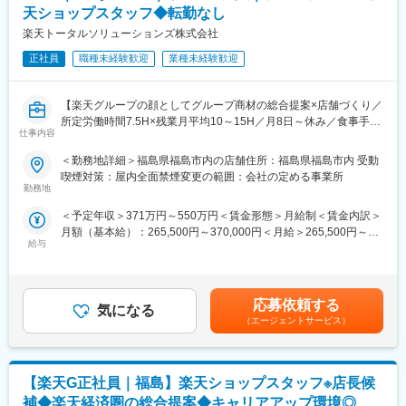
への異動の道もあり、長期的にキャリア形成ができます。まずは
【開催日時】
天ショップスタッフ◆転勤なし
入社後1年で店長昇格を目指していただきます。
8/6 (木) 17:00～20:00
楽天トータルソリューションズ株式会社
8/13 (木) 17:00～20:00
■組織構成：
8/18 (火) 17:00～20:00
正社員
職種未経験歓迎
業種未経験歓迎
1店舗あたり店長1名、スタッフ5～15名で運営。チームワークを
8/20 (木) 17:00～20:00
重視し相談しやすい環境◎
8/25 (火) 17:00～20:00
※ご応募時、参加可能日時をお知らせください。
【楽天グループの顔としてグループ商材の総合提案×店舗づくり／
変更の範囲：会社の定める業務
所定労働時間7.5H×残業月平均10～15H／月8日～休み／食事手当
仕事内容
■具体的には：
あり】
◇お客様対応
楽天モバイルショップに来店されるお客様へ、スマートフォン・
＜勤務地詳細＞福島県福島市内の店舗住所：福島県福島市内 受動
・新規契約・機種変更の受付および提案
料金プラン・楽天カード・楽天市場・楽天ポイントなど、楽天経
喫煙対策：屋内全面禁煙変更の範囲：会社の定める事業所
・料金プラン、楽天ポイント活用、楽天カード、各種サービスの
済圏の幅広いサービスを総合的にご提案します。単なる携帯販売
勤務地
案内
ではなく、楽天グループ唯一の対面チャネルとして、お客様の生
＜予定年収＞371万円～550万円＜賃金形態＞月給制＜賃金内訳＞
・スマホの初期設定・データ移行サポート
活をより豊かにするトータルサポートを行うポジションです。
月額（基本給）：265,500円～370,000円＜月給＞265,500円～
・問い合わせ対応
給与
370,000円＜昇給有無＞有＜残業手当＞有＜給与補足＞※賞与年2
◇店舗運営
【今回の選考会の特徴】
回※その他手当：食事手当※別途インセンティブ支給あり賃金はあ
・店舗での電話応対
・最短1日で内々定も可能！
くまでも目安の金額であり、選考を通じて上下する可能性があり
・在庫管理、売り場づくり、POP作成
・Web開催のため、全国どこからでも参加可能
ます。月給(月額)は固定手当を含めた表記です。
・KPI管理・数値振り返り
・未経験の方も歓迎！充実した研修制度あり
応募依頼する
気になる
・店舗会議・研修への参加
（エージェントサービス）
・キャンペーン企画など、集客に向けた取り組み
【選考会の概要】
・形式： Web開催（事前に企業セミナー動画をご視聴いただきま
■キャリアパス：
す）
スタッフ（R CREW）から店長を経てRSV（スーパーバイザー）
【楽天G正社員｜福島】楽天ショップスタッフ※店長候
・内容： 面接（25分×2回 現場面接/HR面接）
へステップアップが可能です。RSV経験後はマネジメントや本部
補◆楽天経済圏の総合提案◆キャリアアップ環境◎