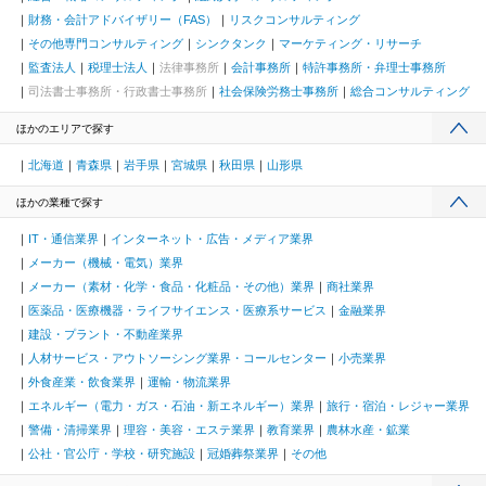
財務・会計アドバイザリー（FAS）
リスクコンサルティング
その他専門コンサルティング
シンクタンク
マーケティング・リサーチ
監査法人
税理士法人
法律事務所
会計事務所
特許事務所・弁理士事務所
司法書士事務所・行政書士事務所
社会保険労務士事務所
総合コンサルティング
ほかのエリアで探す
北海道
青森県
岩手県
宮城県
秋田県
山形県
ほかの業種で探す
IT・通信業界
インターネット・広告・メディア業界
メーカー（機械・電気）業界
メーカー（素材・化学・食品・化粧品・その他）業界
商社業界
医薬品・医療機器・ライフサイエンス・医療系サービス
金融業界
建設・プラント・不動産業界
人材サービス・アウトソーシング業界・コールセンター
小売業界
外食産業・飲食業界
運輸・物流業界
エネルギー（電力・ガス・石油・新エネルギー）業界
旅行・宿泊・レジャー業界
警備・清掃業界
理容・美容・エステ業界
教育業界
農林水産・鉱業
公社・官公庁・学校・研究施設
冠婚葬祭業界
その他