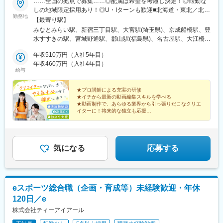
……全国の拠点で募集……◎配属は希望を考慮し決定！◎転勤な
しの地域限定採用あり！◎U・Iターンも歓迎■北海道・東北／北海
勤務地
道、宮城、福島■関東／東京、神奈川、埼玉、千葉■中部／愛知■
【最寄り駅】
近畿／大阪、京都、兵庫■中四国／広島、愛媛■九州／福岡、鹿児
みなとみらい駅、新宿三丁目駅、大宮駅(埼玉県)、京成船橋駅、豊
島、沖縄※受動喫煙対策あり：屋内全面禁煙
水すすきの駅、宮城野通駅、郡山駅(福島県)、名古屋駅、大江橋
駅、山陽姫路駅、京都駅、本通駅、松山市駅、博多駅、新屋敷
年収510万円（入社5年目）
駅、県庁前駅(沖縄県)、町田駅、八王子駅、藤沢駅、海老名駅(相
年収460万円（入社4年目）
模線)、春日部駅、栄町駅(千葉県)、柏駅、新宿御苑前駅、船橋
給与
駅、バスセンター前駅、仙台駅、近鉄名古屋駅、淀屋橋駅、姫路
駅、七条駅、袋町駅、櫛田神社前駅、美栄橋駅、京王八王子駅、
★プロ講師による充実の研修
石上駅、海老名駅(相鉄・小田急)、八木崎駅、京成千葉駅、桜木町
★イチから最新の動画編集スキルを学べる
駅、新宿駅(東京メトロ)、大神宮下駅、狸小路駅、仙台駅(地下
★動画制作で、あらゆる業界から引っ張りだこなクリエ
鉄)、名鉄名古屋駅、北新地駅、五条駅(京都市営)、紙屋町東駅、
イターに！将来的な独立も応援
――
市役所前駅(愛媛県)、祇園駅(福岡県)、旭橋駅、千葉駅
◎安定収入／固定給あり
◎副業OK
◎在宅可
◎年間休日120日以上
気になる
応募する
◎基本定時退勤
eスポーツ総合職（企画・育成等）未経験歓迎・年休
120日／e
株式会社ティーアイアール