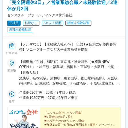
「完全隔週休3日」／営業系総合職／未経験歓迎／3連
休が月2回
センスグループホールディングス株式会社
正社員
転勤なし
5名以上採用
職種未経験歓迎
業種未経験歓迎
【ノルマなし】【未経験入社95％】【1対1★個別に研修内容調
整】ソニーグループなど大手企業商材を提案
仕事内容
【転勤無／引越し補助有】東京都・神奈川県（★横浜NEW
OPEN！）・埼玉県・福島県・福岡県・宮城県・大阪府・北海道
勤務地
（★千歳NEW OPEN！）・群馬県・広島県・千葉県・茨城県の自
【最寄り駅】
社拠点・プロジェクト先※希望があれば転勤可能※U・Iターン支援
池袋駅、新横浜駅、浦和駅、東岩槻駅、郡山駅(福島県)、赤坂駅
有（引越し支援制度）※車通勤OKの場合は無料駐車場完備■東京本
(福岡県)、広瀬通駅、淀屋橋駅、さっぽろ駅、千歳駅(北海道)、佐
社 「池袋駅」徒歩5分■横浜支店 ★2月OPEN！「新横浜駅」徒
野のわたし駅、縮景園前駅、東池袋駅、西鉄福岡駅、勾当台公園
歩8分■浦和支社「浦和駅」徒歩3分■岩槻支社「東岩槻駅」徒歩4
年収例620万円・25歳／3年目／群馬
駅、北浜駅(大阪府)、大通駅、女学院前駅、あおば通駅、なにわ橋
分■福島支店「郡山駅」徒歩1分※車通勤OK■福岡支店 「赤坂
年収例1020万円・27歳／5年目／東京
駅、西４丁目駅、家庭裁判所前駅
給与
駅」徒歩4分・「天神駅」徒歩10分■宮城支店「広瀬通駅」徒歩4
分・「仙台駅」徒歩7分■大阪支店 「本町駅 」徒歩2分■北海道札
幌支店「さっぽろ駅」徒歩5分・「大通駅」徒歩3分・「札幌駅」
【ふつうの会社じゃない理由】
★3日連休が毎月2回！
徒歩5分※車通勤OK■北海道千歳支店 ★3月OPEN！「千歳駅」徒
★あなただけのオリジナル研修
歩5分※車通勤OK■群馬支店「高崎駅」より車で10分※車通勤OK■
★年休140日でも月給25万円以上＋高率インセンティブ