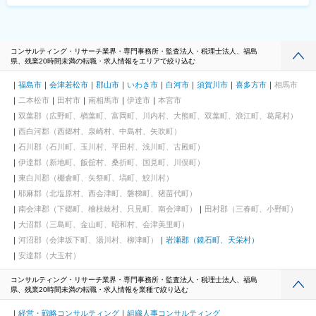
コンサルティング・リサーチ業界・専門事務所・監査法人・税理士法人、福島
県、残業20時間未満の転職・求人情報をエリアで絞り込む
福島市
会津若松市
郡山市
いわき市
白河市
須賀川市
喜多方市
相馬市
二本松市
田村市
南相馬市
伊達市
本宮市
双葉郡（広野町、楢葉町、富岡町、川内村、大熊町、双葉町、浪江町、葛尾村）
西白河郡（西郷村、泉崎村、中島村、矢吹町）
石川郡（石川町、玉川村、平田村、浅川町、古殿町）
伊達郡（新地町、飯舘村、桑折町、国見町、川俣町）
東白川郡（棚倉町、矢祭町、塙町、鮫川村）
耶麻郡（北塩原村、西会津町、磐梯町、猪苗代町）
南会津郡（下郷町、檜枝岐村、只見町、南会津町）
田村郡（三春町、小野町）
大沼郡（三島町、金山町、昭和村、会津美里町）
河沼郡（会津坂下町、湯川村、柳津町）
岩瀬郡（鏡石町、天栄村）
安達郡（大玉村）
コンサルティング・リサーチ業界・専門事務所・監査法人・税理士法人、福島
県、残業20時間未満の転職・求人情報を業種で絞り込む
経営・戦略コンサルティング
組織人事コンサルティング