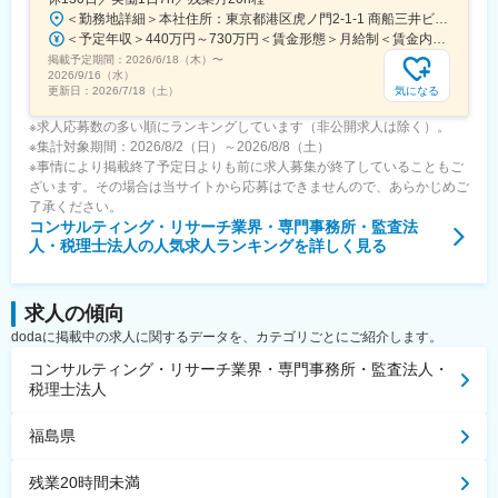
＜勤務地詳細＞本社住所：東京都港区虎ノ門2-1-1 商船三井ビル勤務地最寄駅：東京メトロ銀座線／虎ノ門駅受動喫煙対策：屋内全面禁煙変更の範囲：会社の定める事業所
＜予定年収＞440万円～730万円＜賃金形態＞月給制＜賃金内訳＞月額（基本給）：291,800円～487,000円＜月給＞291,800円～487,000円＜昇給有無＞有＜残業手当＞有＜給与補足＞※上記想定年収には賞与3ヶ月分を含みます。金額は目安の金額であり、これまでのご経験・スキル・現年収等を総合的に考慮し決定いたします。■昇給：年1回■賞与：3ヶ月分（前年度実績）賃金はあくまでも目安の金額であり、選考を通じて上下する可能性があります。月給(月額)は固定手当を含めた表記です。
掲載予定期間：
2026/6/18（木）
〜
2026/9/16（水）
気になる
更新日：
2026/7/18（土）
※求人応募数の多い順にランキングしています（非公開求人は除く）。
※集計対象期間：2026/8/2（日）～2026/8/8（土）
※事情により掲載終了予定日よりも前に求人募集が終了していることもご
ざいます。その場合は当サイトから応募はできませんので、あらかじめご
了承ください。
コンサルティング・リサーチ業界・専門事務所・監査法
人・税理士法人
の人気求人ランキングを詳しく見る
求人の傾向
dodaに掲載中の求人に関するデータを、カテゴリごとにご紹介します。
コンサルティング・リサーチ業界・専門事務所・監査法人・
税理士法人
福島県
残業20時間未満