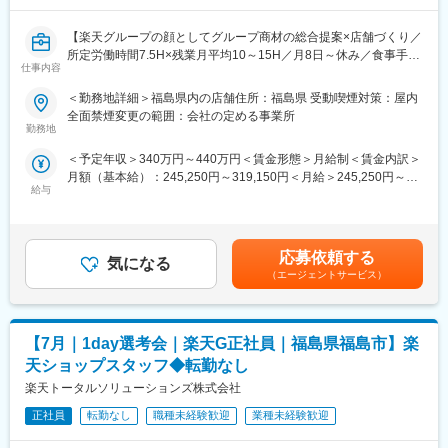
・1案件2～3人のチームで行うため、実務未経験者でも安心で
つつ、福島復興という社会的意義の高い事業に携わることができ
す。
ます。既存業務が約8割を占めるため安定した経験を積みながら、
【楽天グループの顔としてグループ商材の総合提案×店舗づくり／
・転勤はありませんので、地元で長く働いて頂けます
新規事業企画にも関与できる点が特徴です。委託先管理や行政対
所定労働時間7.5H×残業月平均10～15H／月8日～休み／食事手当
・昨年度は決算賞与もあり、案件の依頼も増えている状況です。
応を通じてプロジェクトマネジメント力を身につけられ、将来的
仕事内容
あり】
には新規事業の中核人材としての活躍も期待されます。医療従事
楽天モバイルショップに来店されるお客様へ、スマートフォン・
＜勤務地詳細＞福島県内の店舗住所：福島県 受動喫煙対策：屋内
■社風：
者出身者の採用実績もあり、専門分野が異なる方でも挑戦できる
料金プラン・楽天カード・楽天市場・楽天ポイントなど、楽天経
全面禁煙変更の範囲：会社の定める事業所
・当社では地元の中小企業をサポートすることがミッションであ
環境です。
済圏の幅広いサービスを総合的にご提案します。単なる携帯販売
勤務地
り、顧客のニーズに応えるために、多数の有資格者が在籍し、フ
ではなく、楽天グループ唯一の対面チャネルとして、お客様の生
ラットな社風にて若手の育成についても重要視しています。
変更の範囲：会社の定める業務
＜予定年収＞340万円～440万円＜賃金形態＞月給制＜賃金内訳＞
活をより豊かにするトータルサポートを行うポジションです。
月額（基本給）：245,250円～319,150円＜月給＞245,250円～
変更の範囲：本文参照
給与
319,150円＜昇給有無＞有＜残業手当＞有＜給与補足＞※賞与年2
【今回の選考会の特徴】
回※その他手当：食事手当※別途インセンティブ支給あり賃金はあ
・最短1日で内々定も可能！
くまでも目安の金額であり、選考を通じて上下する可能性があり
・Web開催のため、全国どこからでも参加可能
ます。月給(月額)は固定手当を含めた表記です。
・未経験の方も歓迎！充実した研修制度あり
応募依頼する
気になる
（エージェントサービス）
【選考会の概要】
・形式： Web開催（事前に企業セミナー動画をご視聴いただきま
す）
【7月｜1day選考会｜楽天G正社員｜福島県福島市】楽
・内容： 面接（25分×2回 現場面接/HR面接）
天ショップスタッフ◆転勤なし
【開催日時】
楽天トータルソリューションズ株式会社
7/2（木）17:00～20:30
7/5（日）11:00～14:30
正社員
転勤なし
職種未経験歓迎
業種未経験歓迎
7/7（火）17:00～20:30