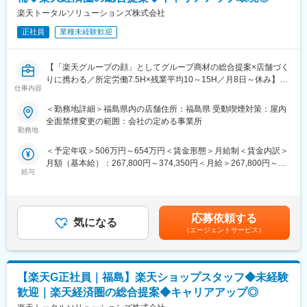
への異動の道もあり、長期的にキャリア形成ができます。まずは
【開催日時】
楽天トータルソリューションズ株式会社
入社後1年で店長昇格を目指していただきます。
8/6 (木) 17:00～20:00
8/13 (木) 17:00～20:00
正社員
業種未経験歓迎
■組織構成：
8/18 (火) 17:00～20:00
1店舗あたり店長1名、スタッフ5～15名で運営。チームワークを
8/20 (木) 17:00～20:00
重視し相談しやすい環境◎
【「楽天グループの顔」としてグループ商材の総合提案×店舗づく
8/25 (火) 17:00～20:00
りに携わる／所定労働7.5H×残業平均10～15H／月8日～休み】
※ご応募時、参加可能日時をお知らせください。
仕事内容
変更の範囲：会社の定める業務
楽天モバイルショップへ来店されるお客様に、スマートフォン・
料金プラン・楽天カード・楽天市場・楽天ポイントなど、楽天経
■具体的には：
＜勤務地詳細＞福島県内の店舗住所：福島県 受動喫煙対策：屋内
済圏のサービスを総合的にご提案します。
◇お客様対応
全面禁煙変更の範囲：会社の定める事業所
単なる携帯販売ではなく、楽天グループ唯一の対面チャネルとし
・新規契約・機種変更の受付および提案
勤務地
て、お客様の生活を豊かにするトータルサポートを行うポジショ
・料金プラン、楽天ポイント活用、楽天カード、各種サービスの
＜予定年収＞506万円～654万円＜賃金形態＞月給制＜賃金内訳＞
ンです。
案内
月額（基本給）：267,800円～374,350円＜月給＞267,800円～
・スマホの初期設定・データ移行サポート
給与
374,350円＜昇給有無＞有＜残業手当＞有＜給与補足＞※賞与年2
■具体的には：
・問い合わせ対応
回※別途インセンティブ支給あり賃金はあくまでも目安の金額であ
◇お客様対応
◇店舗運営
り、選考を通じて上下する可能性があります。月給(月額)は固定手
・新規契約・機種変更の受付および提案
・店舗での電話応対
当を含めた表記です。
・料金プラン、楽天ポイント活用、楽天カード、各種サービス案
・在庫管理、売り場づくり、POP作成
応募依頼する
気になる
内
・KPI管理・数値振り返り
（エージェントサービス）
・スマホ初期設定・データ移行サポート
・店舗会議・研修への参加
・問い合わせ対応
・キャンペーン企画など、集客に向けた取り組み
【楽天G正社員｜福島】楽天ショップスタッフ◆未経験
◇店舗運営
■キャリアパス：
・シフト管理、教育、評価
スタッフ（R CREW）から店長を経てRSV（スーパーバイザー）
歓迎｜楽天経済圏の総合提案◆キャリアアップ◎
・店舗での電話応対
へステップアップが可能です。RSV経験後はマネジメントや本部