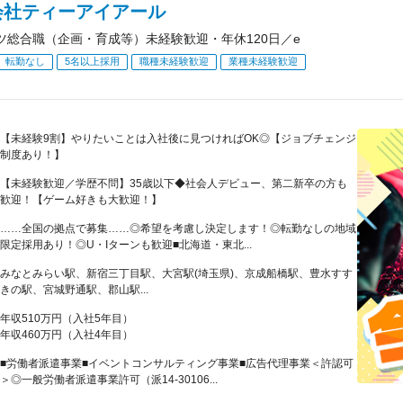
会社ティーアイアール
ツ総合職（企画・育成等）未経験歓迎・年休120日／e
転勤なし
5名以上採用
職種未経験歓迎
業種未経験歓迎
【未経験9割】やりたいことは入社後に見つければOK◎【ジョブチェンジ
制度あり！】
【未経験歓迎／学歴不問】35歳以下◆社会人デビュー、第二新卒の方も
歓迎！【ゲーム好きも大歓迎！】
……全国の拠点で募集……◎希望を考慮し決定します！◎転勤なしの地域
限定採用あり！◎U・Iターンも歓迎■北海道・東北...
みなとみらい駅、新宿三丁目駅、大宮駅(埼玉県)、京成船橋駅、豊水すす
きの駅、宮城野通駅、郡山駅...
年収510万円（入社5年目）
年収460万円（入社4年目）
■労働者派遣事業■イベントコンサルティング事業■広告代理事業＜許認可
＞◎一般労働者派遣事業許可（派14-30106...