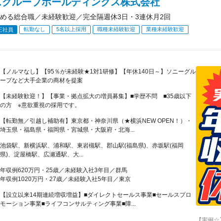
スグループホールディングス株式会社
める総合職／未経験歓迎／完全隔週休3日・3連休月2回
転勤なし
5名以上採用
職種未経験歓迎
業種未経験歓迎
正社員
【ノルマなし】【95％が未経験★1対1研修】【年休140日～】ソニーグル
ープなど大手企業の商材を提案
【未経験歓迎！】【事業・拠点拡大の増員募集】■学歴不問 ■35歳以下
の方 ※意欲重視の採用です。
【転勤無／引越し補助有】東京都・神奈川県（★横浜NEW OPEN！）・
埼玉県・福島県・福岡県・宮城県・大阪府・北海...
池袋駅、新横浜駅、浦和駅、東岩槻駅、郡山駅(福島県)、赤坂駅(福岡
県)、淀屋橋駅、広瀬通駅、大...
年収例620万円・25歳／未経験入社3年目／群馬
年収例1020万円・27歳／未経験入社5年目／東京
【設立以来14期連続増収増益】■ダイレクトセールス事業■セールスプロ
モーション事業■ライフコンサルティング事業■障...
【実例☆