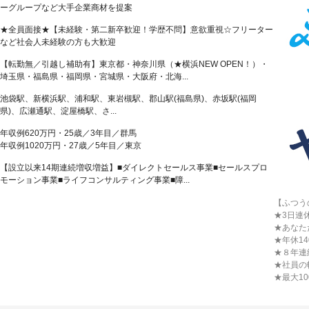
ーグループなど大手企業商材を提案
★全員面接★【未経験・第二新卒歓迎！学歴不問】意欲重視☆フリーター
など社会人未経験の方も大歓迎
【転勤無／引越し補助有】東京都・神奈川県（★横浜NEW OPEN！）・
埼玉県・福島県・福岡県・宮城県・大阪府・北海...
池袋駅、新横浜駅、浦和駅、東岩槻駅、郡山駅(福島県)、赤坂駅(福岡
県)、広瀬通駅、淀屋橋駅、さ...
年収例620万円・25歳／3年目／群馬
年収例1020万円・27歳／5年目／東京
【設立以来14期連続増収増益】■ダイレクトセールス事業■セールスプロ
モーション事業■ライフコンサルティング事業■障...
【ふつう
★3日連
★あなた
★年休1
★８年連続
★社員の
★最大1