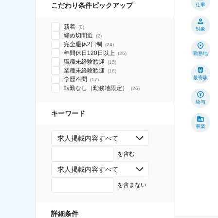
こだわり条件ピックアップ
仕事
新着
(
8
)
対象
締め切間近
(
2
)
完全週休2日制
(
24
)
年間休日120日以上
(
26
)
勤務地
職種未経験歓迎
(
15
)
業種未経験歓迎
(
16
)
最寄駅
学歴不問
(
17
)
転勤なし（勤務地限定）
(
26
)
給与
キーワード
事業
求人掲載内容すべて
を含む
求人掲載内容すべて
を含まない
詳細条件