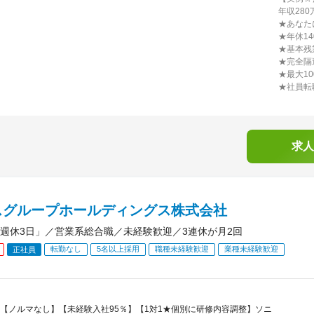
年収280
★あなた
★年休1
★基本残
★完全隔
★最大1
★社員転
求人
スグループホールディングス株式会社
週休3日」／営業系総合職／未経験歓迎／3連休が月2回
転勤なし
5名以上採用
職種未経験歓迎
業種未経験歓迎
正社員
【ノルマなし】【未経験入社95％】【1対1★個別に研修内容調整】ソニ