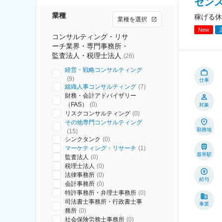
セン
業種
稼げる休
業種を選択
New
コンサルティング・リサ
ーチ業界・専門事務所・
監査法人・税理士法人
(
26
)
経営・戦略コンサルティング
(
9
)
仕事
組織人事コンサルティング
(
7
)
財務・会計アドバイザリー
（FAS）
(
0
)
対象
リスクコンサルティング
(
0
)
その他専門コンサルティング
勤務地
(
15
)
シンクタンク
(
0
)
マーケティング・リサーチ
(
1
)
最寄駅
監査法人
(
0
)
税理士法人
(
0
)
法律事務所
(
0
)
給与
会計事務所
(
0
)
特許事務所・弁理士事務所
(
0
)
司法書士事務所・行政書士事
事業
務所
(
0
)
社会保険労務士事務所
(
0
)