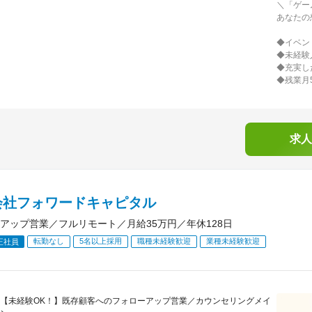
＼「ゲー
あなたの
◆イベン
◆未経験
◆充実し
◆残業月
求人
会社フォワードキャピタル
アップ営業／フルリモート／月給35万円／年休128日
転勤なし
5名以上採用
職種未経験歓迎
業種未経験歓迎
正社員
【未経験OK！】既存顧客へのフォローアップ営業／カウンセリングメイ