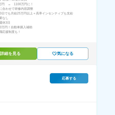
万円 → 1100万円に！
に合わせて研修内容調整
40日でも月給25万円以上＋高率インセンティブも支給
業なし
週休3日
00万円！自動車購入補助
職応援制度も！
詳細を見る
気になる
応募する