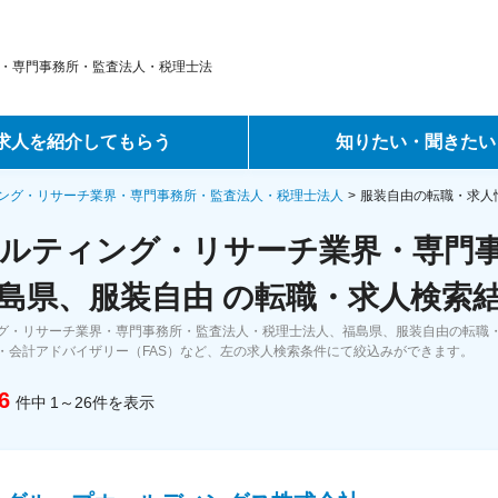
・専門事務所・監査法人・税理士法
求人を紹介してもらう
知りたい・聞きたい
ントサービス
転職ノウハウ
ング・リサーチ業界・専門事務所・監査法人・税理士法人
服装自由の転職・求人
ルティング・リサーチ業界・専門
サービス
データで見る転職
島県、服装自由 の転職・求人検索
ーエージェントサービス
コラム・インタビュー
グ・リサーチ業界・専門事務所・監査法人・税理士法人、福島県、服装自由の転職
・会計アドバイザリー（FAS）など、左の求人検索条件にて絞込みができます。
転職Q&A
6
件中
1～26
件
を表示