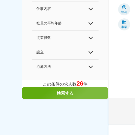
仕事内容
給与
社員の平均年齢
事業
従業員数
設立
応募方法
26
この条件の求人数
件
検索する