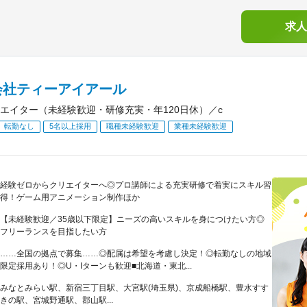
求人
会社ティーアイアール
エイター（未経験歓迎・研修充実・年120日休）／c
転勤なし
5名以上採用
職種未経験歓迎
業種未経験歓迎
経験ゼロからクリエイターへ◎プロ講師による充実研修で着実にスキル習
得！ゲーム用アニメーション制作ほか
【未経験歓迎／35歳以下限定】ニーズの高いスキルを身につけたい方◎
フリーランスを目指したい方
……全国の拠点で募集……◎配属は希望を考慮し決定！◎転勤なしの地域
限定採用あり！◎U・Iターンも歓迎■北海道・東北...
みなとみらい駅、新宿三丁目駅、大宮駅(埼玉県)、京成船橋駅、豊水すす
きの駅、宮城野通駅、郡山駅...