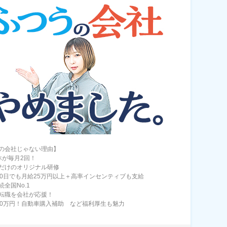
の会社じゃない理由】
休が毎月2回！
だけのオリジナル研修
40日でも月給25万円以上＋高率インセンティブも支給
全国No.1
転職を会社が応援！
00万円！自動車購入補助 など福利厚生も魅力