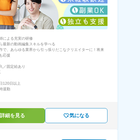
師による充実の研修
ら最新の動画編集スキルを学べる
作で、あらゆる業界から引っ張りだこなクリエイターに！将来
も応援
入／固定給あり
K
日120日以上
時退勤
詳細を見る
気になる