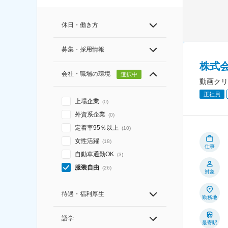
休日・働き方
募集・採用情報
株式
会社・職場の環境
選択中
動画クリ
正社員
上場企業
(
0
)
外資系企業
(
0
)
定着率95％以上
(
10
)
女性活躍
(
18
)
仕事
自動車通勤OK
(
3
)
服装自由
(
26
)
対象
待遇・福利厚生
勤務地
語学
最寄駅