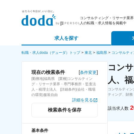
コンサルティング・リサーチ業界
人の転職・求人情報を掲載中
求人を探す
詳細条件から探す
エージェ
転職・求人doda（デューダ）トップ
東北
福島県
コンサルティ
コンサ
新着求人から探す
スカウト
[
]
現在の検索条件
条件変更
人、福
[勤務地]福島県 [業種]コンサルティン
求人特集から探す
パートナ
グ・リサーチ業界・専門事務所・監査法
コンサルティン
人・税理士法人 [詳細条件](会社・職場
ティング、財務
の環境)服装自由
詳細を見る
2
該当求人数
検索条件を保存
基本条件