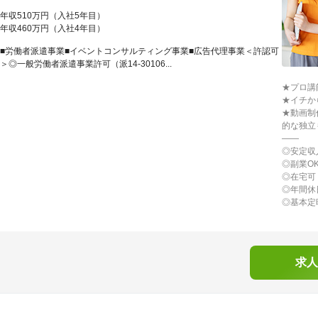
年収510万円（入社5年目）
年収460万円（入社4年目）
■労働者派遣事業■イベントコンサルティング事業■広告代理事業＜許認可
＞◎一般労働者派遣事業許可（派14-30106...
★プロ講
★イチか
★動画制
的な独立
――
◎安定収
◎副業O
◎在宅可
◎年間休
◎基本定
求人