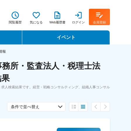
閲覧履歴
気になる
Web履歴書
ログイン
会員登録
イベント
転職イベント・転職セミナー
情報
事務所・監査法人・税理士法
転職フェア
結果
転職セミナー動画
・求人検索結果です。経営・戦略コンサルティング、組織人事コンサル
条件で並べ替え