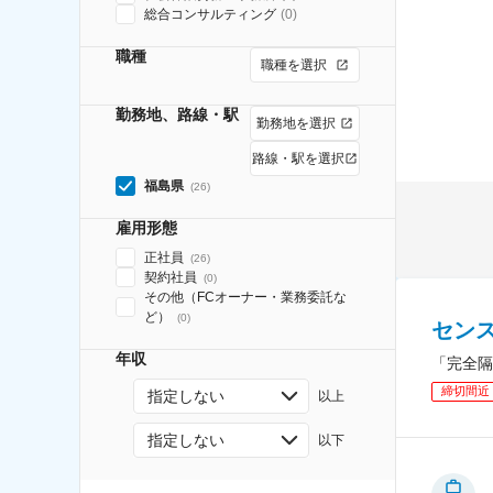
総合コンサルティング
(
0
)
職種
職種を選択
勤務地、路線・駅
勤務地を選択
路線・駅を選択
福島県
(
26
)
雇用形態
正社員
(
26
)
契約社員
(
0
)
その他（FCオーナー・業務委託な
ど）
(
0
)
セン
年収
「完全隔
締切間近
指定しない
以上
指定しない
以下