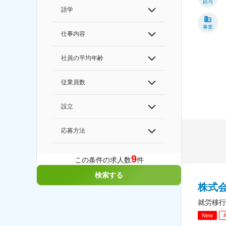
給与
語学
事業
仕事内容
社員の平均年齢
従業員数
設立
応募方法
9
この条件の求人数
件
検索する
株式
就労移行
New