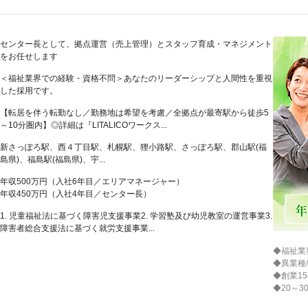
センター長として、拠点運営（売上管理）とスタッフ育成・マネジメント
をお任せします
＜福祉業界での経験・資格不問＞あなたのリーダーシップと人間性を重視
した採用です。
【転居を伴う転勤なし／勤務地は希望を考慮／全拠点が最寄駅から徒歩5
～10分圏内】◎詳細は『LITALICOワークス...
新さっぽろ駅、西４丁目駅、札幌駅、狸小路駅、さっぽろ駅、郡山駅(福
島県)、福島駅(福島県)、宇...
年収500万円（入社6年目／エリアマネージャー）
年収450万円（入社4年目／センター長）
1. 児童福祉法に基づく障害児支援事業2. 学習塾及び幼児教室の運営事業3.
障害者総合支援法に基づく就労支援事業...
◆福祉業
◆異業種
◆創業15
◆20～