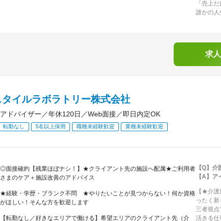
「売上だ
誰かの人
求人
スタイルラボラトリー株式会社
アドバイザー／年休120日／Web面接／即日内定OK
転勤なし
5名以上採用
職種未経験歓迎
業種未経験歓迎
【Q】介
◎面接確約【残業ほぼナシ！】★クライアント先の施設へ配属★ご利用者
【A】ア
さまのケア＋施設改善のアドバイス
【★介護
★経験・学歴・ブランク不問 ★やりたいことが見つからない！何か資格
ったく新
がほしい！そんな方を歓迎します
三者視点
【転勤なし／好きなエリアで働ける】希望エリアのクライアント先（介
活きる仕