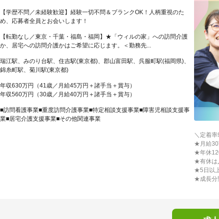
【学歴不問／未経験歓迎】経験一切不問＆ブランクOK！人柄重視のた
め、応募者全員とお会いします！
【転勤なし／東京・千葉・福島・福岡】★「ウィルの家」への訪問介護
か、居宅への訪問介護かはご希望に応じます。＜勤務先...
瑞江駅、みのり台駅、住吉駅(東京都)、郡山富田駅、呉服町駅(福岡県)、
錦糸町駅、菊川駅(東京都)
年収630万円（41歳／月給45万円＋諸手当＋賞与）
年収560万円（30歳／月給40万円＋諸手当＋賞与）
■訪問看護事業■重度訪問介護事業■特定相談支援事業■障害児相談支援事
業■居宅介護支援事業■その他関連事業
＼定着率
★月給30
★年休1
★有休は
★5日以
★成長分