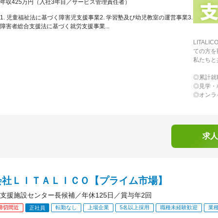
年収425万円（入社3年目／サービス管理責任者）
1. 児童福祉法に基づく障害児支援事業2. 学習塾及び幼児教室の運営事業3.
障害者総合支援法に基づく就労支援事業...
LITA
ての方を
私たちと
◎累計就職
◎見学・
◎オンラ
求人
会社ＬＩＴＡＬＩＣＯ【プライム市場】
支援施設センター長候補／年休125日／賞与年2回
締切間近
転勤なし
上場企業
5名以上採用
職種未経験歓迎
業
正社員