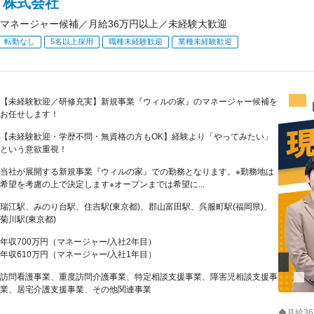
Ｌ株式会社
マネージャー候補／月給36万円以上／未経験大歓迎
転勤なし
5名以上採用
職種未経験歓迎
業種未経験歓迎
【未経験歓迎／研修充実】新規事業『ウィルの家』のマネージャー候補を
お任せします！
【未経験歓迎・学歴不問・無資格の方もOK】経験より「やってみたい」
という意欲重視！
当社が展開する新規事業『ウィルの家』での勤務となります。※勤務地は
希望を考慮の上で決定します※オープンまでは希望に...
瑞江駅、みのり台駅、住吉駅(東京都)、郡山富田駅、呉服町駅(福岡県)、
菊川駅(東京都)
年収700万円（マネージャー/入社2年目）
年収610万円（マネージャー/入社1年目）
訪問看護事業、重度訪問介護事業、特定相談支援事業、障害児相談支援事
業、居宅介護支援事業、その他関連事業
◆月給3