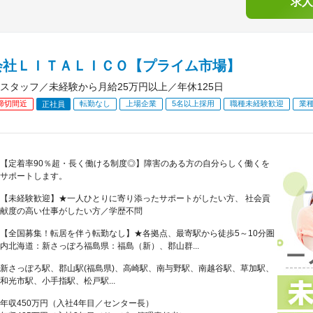
求人
会社ＬＩＴＡＬＩＣＯ【プライム市場】
スタッフ／未経験から月給25万円以上／年休125日
締切間近
転勤なし
上場企業
5名以上採用
職種未経験歓迎
業
正社員
【定着率90％超・長く働ける制度◎】障害のある方の自分らしく働くを
サポートします。
【未経験歓迎】★一人ひとりに寄り添ったサポートがしたい方、 社会貢
献度の高い仕事がしたい方／学歴不問
【全国募集！転居を伴う転勤なし】★各拠点、最寄駅から徒歩5～10分圏
内北海道：新さっぽろ福島県：福島（新）、郡山群...
新さっぽろ駅、郡山駅(福島県)、高崎駅、南与野駅、南越谷駅、草加駅、
和光市駅、小手指駅、松戸駅...
年収450万円（入社4年目／センター長）