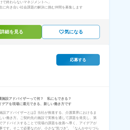
けで終わらないマネジメントへ」
生に向き合い社会課題の解決に挑む仲間を募集します
詳細を見る
気になる
応募する
護施設アドバイザーって何？ 私にもできる？
イデアを現場に還元できる、新しい働き方です
施設アドバイザーとは】当社が推進する、介護業界におけるま
しい働き方。ご契約先の施設で実務を通して課題を発見し、第
でアドバイスすることで現場の課題を改善へ導く、アイデアが
事です。そこで必要なのが、小さな“気づき”。「なんかやりづら