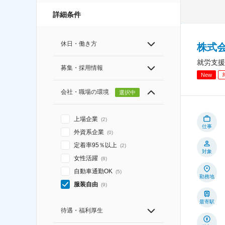
詳細条件
休日・働き方
株式
就労支援
募集・採用情報
New
会社・職場の環境
選択中
上場企業
(
2
)
仕事
外資系企業
(
0
)
定着率95％以上
(
2
)
対象
女性活躍
(
8
)
自動車通勤OK
(
5
)
勤務地
服装自由
(
9
)
最寄駅
待遇・福利厚生