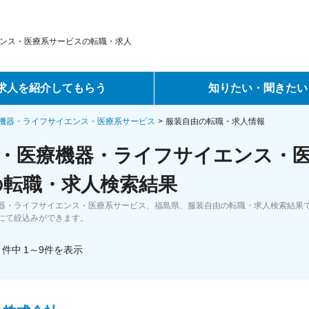
ンス・医療系サービスの転職・求人
求人を紹介してもらう
知りたい・聞きたい
ントサービス
転職ノウハウ
機器・ライフサイエンス・医療系サービス
服装自由の転職・求人情報
・医療機器・ライフサイエンス・
サービス
データで見る転職
の転職・求人検索結果
ーエージェントサービス
コラム・インタビュー
器・ライフサイエンス・医療系サービス、福島県、服装自由の転職・求人検索結果
にて絞込みができます。
転職Q&A
件中
1～9
件
を表示