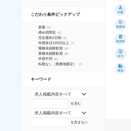
対象
こだわり条件ピックアップ
新着
勤務地
(
3
)
締め切間近
(
2
)
完全週休2日制
(
5
)
最寄駅
年間休日120日以上
(
7
)
職種未経験歓迎
(
8
)
業種未経験歓迎
(
8
)
給与
学歴不問
(
6
)
転勤なし（勤務地限定）
(
7
)
事業
キーワード
求人掲載内容すべて
を含む
求人掲載内容すべて
を含まない