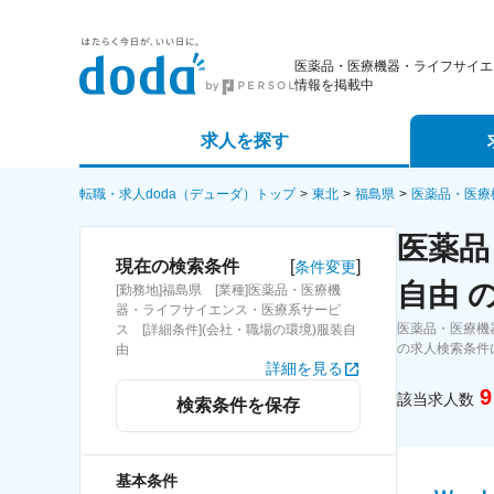
医薬品・医療機器・ライフサイエ
情報を掲載中
求人を探す
詳細条件から探す
エージェ
転職・求人doda（デューダ）トップ
東北
福島県
医薬品・医療
医薬品
新着求人から探す
スカウト
[
]
現在の検索条件
条件変更
自由 
[勤務地]福島県 [業種]医薬品・医療機
求人特集から探す
パートナ
器・ライフサイエンス・医療系サービ
医薬品・医療機
ス [詳細条件](会社・職場の環境)服装自
の求人検索条件
由
詳細を見る
9
該当求人数
検索条件を保存
基本条件