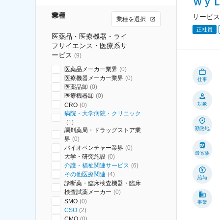
Ｗｙ
業種
サービス
業種を選択
正社員
医薬品・医療機器・ライ
フサイエンス・医療系サ
ービス
(
9
)
医薬品メーカー業界
(
0
)
医療機器メーカー業界
(
0
)
仕事
医薬品卸
(
0
)
医療機器卸
(
0
)
対象
CRO
(
0
)
病院・大学病院・クリニック
(
1
)
勤務地
調剤薬局・ドラッグストア業
界
(
0
)
バイオベンチャー業界
(
0
)
最寄駅
大学・研究施設
(
0
)
介護・福祉関連サービス
(
6
)
その他医療関連
(
4
)
給与
診断薬・臨床検査機器・臨床
検査試薬メーカー
(
0
)
SMO
(
0
)
事業
CSO
(
2
)
CMO
(
0
)