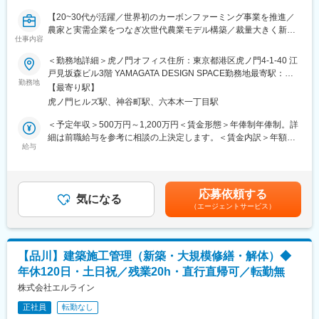
【20~30代が活躍／世界初のカーボンファーミング事業を推進／
農家と実需企業をつなぎ次世代農業モデル構築／裁量大きく新規
仕事内容
事業開発に挑戦可能】
■業務概要
＜勤務地詳細＞虎ノ門オフィス住所：東京都港区虎ノ門4-1-40 江
当社は、サイエンスとデジタル、現場伴走を融合した農業プラッ
戸見坂森ビル3階 YAMAGATA DESIGN SPACE勤務地最寄駅：東
トフォームを通じ、農業を「環境再生産業」へと変革する事業を
勤務地
京メトロ 日比谷線線／虎ノ門ヒルズ駅受動喫煙対策：屋内全面禁
【最寄り駅】
展開しています。本ポジションは、カーボンファーミング推進の
煙変更の範囲：会社の定める事業所（リモートワーク含む）
虎ノ門ヒルズ駅、神谷町駅、六本木一丁目駅
中核を担い、農家や実需企業との連携強化、節水型栽培の普及、
社会実装の仕組みづくりをリードしていただきます。
＜予定年収＞500万円～1,200万円＜賃金形態＞年俸制年俸制。詳
細は前職給与を参考に相談の上決定します。＜賃金内訳＞年額
■業務詳細
給与
（基本給）：5,000,000円～12,000,000円＜月額＞416,666円～
・農家へのNGRP導入支援：節水型栽培やカーボンファーミング
1,000,000円（12分割）＜昇給有無＞有＜残業手当＞有＜給与補
の仕組みを農家に説明し、プラットフォームへの参加を推進。デ
足＞マネージャー：800～1200万円、リーダー／メンバー：500
ジタル化や認証取得支援など、現場の伴走型サポートを実施
～700万円。前職の給与を参考にご相談させていただきます。賃
応募依頼する
・実需企業とのマッチング・アライアンス構築：食品メーカーや
気になる
金はあくまでも目安の金額であり、選考を通じて上下する可能性
（エージェントサービス）
量販店等に向けて脱炭素米の調達提案を行い、農家と実需企業の
があります。月給(月額)は固定手当を含めた表記です。
経済循環を設計
・大規模農家・農業法人への提案営業・コンサルティング：収量
保証、AI土壌分析、雑草管理DXなど節水型栽培パッケージを提案
【品川】建築施工管理（新築・大規模修繕・解体）◆
し、現場課題に合わせて最適な導入支援を担う
年休120日・土日祝／残業20h・直行直帰可／転勤無
・プラットフォームの改善・拡張：農家や実需企業からのフィー
ドバックをもとに、サービスや運用の改善提案を主導し、事業の
株式会社エルライン
0→1・1→10成長を推進
正社員
転勤なし
・農業者向けイベント企画・運営、コミュニティ形成や業界認知