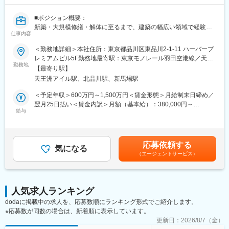
拡大のためのマーケティングも担当
■扱うサービス
■ポジション概要：
NEWGREEN RICE PLATFORM（NGRP：同社の自社開発サービ
新築・大規模修繕・解体に至るまで、建築の幅広い領域で経験を
ス）、節水型栽培パッケージ、AI土壌分析等
仕事内容
活かしながら、将来的には現場統括や人財育成、事業拡大にも関
われるポジションです。上場準備・M＆A推進による成長フェーズ
＜勤務地詳細＞本社住所：東京都品川区東品川2-1-11 ハーバープ
■組織構成
の中で、施工管理として次のキャリアを築きたい方を歓迎しま
レミアムビル5F勤務地最寄駅：東京モノレール羽田空港線／天王
・事業開発、現場伴走、デジタル開発など多様なバックグラウン
す。
勤務地
洲アイル駅受動喫煙対策：敷地内全面禁煙変更の範囲：会社が指
ドを持つメンバーで構成
【最寄り駅】
会社拡大期だからこそ、組織づくり・現場運営・体制整備に携わ
定する場所
・30代中心の若手メンバーが活躍
天王洲アイル駅、北品川駅、新馬場駅
れるので「今入ると面白い会社」です。
・経営陣も30代の子育て世代
本ポジションは、新築・大規模修繕・解体工事の建築施工管理
＜予定年収＞600万円～1,500万円＜賃金形態＞月給制末日締め／
■業務の魅力
（所長候補・マネージャー候補・施工管理者）として分譲マンシ
翌月25日払い＜賃金内訳＞月額（基本給）：380,000円～
世界的にも先駆けの事業に携われるため、社会的インパクトや成
ョン、商業施設、公共施設、データセンターなどを得意分野に合
給与
1,030,000円その他固定手当/月：40,000円＜月給＞420,000円～
長実感が大きい環境です。自ら設計した仕組みが数値成果として
わせて担当していただきます。
1,070,000円＜昇給有無＞有＜残業手当＞有＜給与補足＞※その他
可視化され、グローバル展開も視野に入っています。
現場へは直行直帰で働きやすい環境です。
固定手当：勤務地手当■昇給：年1回賃金はあくまでも目安の金額
■就業環境
であり、選考を通じて上下する可能性があります。月給(月額)は固
コアタイムなしフレックスタイム／虎ノ門オフィス／副業可／服
応募依頼する
■具体的な仕事内容：
気になる
定手当を含めた表記です。
装自由／各種福利厚生完備
（エージェントサービス）
◎品質管理、出来高管理の実施
■想定されるキャリアパス
◎原価管理とコスト管理および改善提案
新規事業開発リーダー、事業統括、海外展開責任者など多様なキ
◎工程管理とスケジュール調整、進捗管理
ャリアが描けます。
◎安全管理の実施および安全パトロール、是正対応
人気求人ランキング
◎環境対策および近隣対応の調整
変更の範囲：会社の定める業務
dodaに掲載中の求人を、応募数順にランキング形式でご紹介します。
◎施工図の確認・作成、仕様や施工手順の策定
※応募数が同数の場合は、新着順に表示しています。
◎検査対応、各種書類の作成・管理、引き渡し対応
◎経験に応じた現場統括や若手技術者の指導・育成
更新日：
2026/8/7（金）