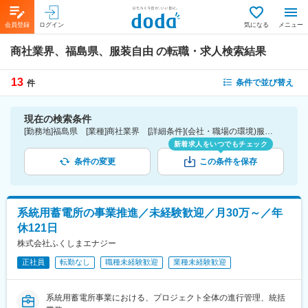
会員登録
ログイン
気になる
メニュー
商社業界、福島県、服装自由
の転職・求人検索結果
13
条件で並び替え
件
現在の検索条件
[勤務地]福島県 [業種]商社業界 [詳細条件](会社・職場の環境)服装自由
新着求人をいつでもチェック
条件の変更
この条件を保存
系統用蓄電所の事業推進／未経験歓迎／月30万～／年
休121日
株式会社ふくしまエナジー
正社員
転勤なし
職種未経験歓迎
業種未経験歓迎
系統用蓄電所事業における、プロジェクト全体の進行管理、統括