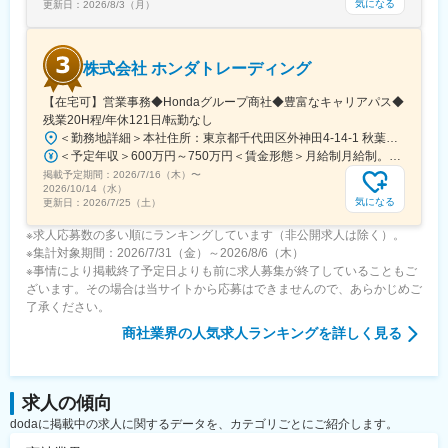
気になる
更新日：
2026/8/3（月）
株式会社 ホンダトレーディング
【在宅可】営業事務◆Hondaグループ商社◆豊富なキャリアパス◆
残業20H程/年休121日/転勤なし
＜勤務地詳細＞本社住所：東京都千代田区外神田4-14-1 秋葉原UDX南ウイング18F勤務地最寄駅：JR山手線・総武線／秋葉原駅受動喫煙対策：屋内全面禁煙変更の範囲：会社の定める事業所（リモートワーク含む）
＜予定年収＞600万円～750万円＜賃金形態＞月給制月給制。賞与昨年支給実績6.7ヶ月分。＜賃金内訳＞月額（基本給）：300,000円～410,000円＜月給＞300,000円～410,000円＜昇給有無＞有＜残業手当＞有＜給与補足＞賞与は直近3年間の平均で6.5か月分支給として計算。全社平均である20時間分の時間外手当含む。時間外手当は1分単位で支給。賃金はあくまでも目安の金額であり、選考を通じて上下する可能性があります。月給(月額)は固定手当を含めた表記です。
掲載予定期間：
2026/7/16（木）
〜
2026/10/14（水）
気になる
更新日：
2026/7/25（土）
※求人応募数の多い順にランキングしています（非公開求人は除く）。
※集計対象期間：2026/7/31（金）～2026/8/6（木）
※事情により掲載終了予定日よりも前に求人募集が終了していることもご
ざいます。その場合は当サイトから応募はできませんので、あらかじめご
了承ください。
商社業界
の人気求人ランキングを詳しく見る
求人の傾向
dodaに掲載中の求人に関するデータを、カテゴリごとにご紹介します。