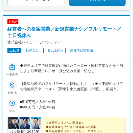
駅、保原駅、会津若松駅、南鳥海駅、鶴岡駅、赤湯駅、卸町駅(宮
▼続きは特集記事へ▼
城県)、長町一丁目駅、くりこま高原駅、ハーモニーホール駅、奈
古駅、糸島高校前駅、石橋駅(長崎県)、松浦駅、津久見駅、浜崎
駅、天ケ瀬駅、有佐駅、南小樽駅、稲積公園駅、苫小牧駅、千歳
NEW
駅(北海道)、浦添前田駅、那覇空港駅(鉄道)、肥後橋駅、狛江駅、
経営者への提案営業／新規営業ナシ／フルリモート／
大阪空港駅(大阪モノレール)、富雄駅、芳賀台駅、安芸駅、土佐山
田駅、広電廿日市駅、上保原駅、大江橋駅、球場前駅(高知県)、山
土日祝休み
陽女学園前駅
株式会社バリュー・フロンティア
正社員
転勤なし
5名以上採用
業種未経験歓迎
◆担当エリアで既存顧客に向けたフォロー・同行営業などを担当
します◎新規テレアポ・飛び込み営業一切なし
仕事内容
【希望地域でのフルリモート／転勤なし】 ＜★☆下記のエリア
で積極採用中！☆★＞【関東】東京都区部（23区）、横浜市、川
勤務地
崎市、さいたま市、相模原市、千葉市【中部】名古屋市、浜松
市、新潟市【北海道・東北】札幌市、仙台市【中国・九州】広島
■510万円／入社1年目
市、岡山市、福岡市、北九州市、熊本市◎上記のエリアに通える
■600万円／入社3年目
方は大歓迎です！＝＝＝日本全国希望エリアへの配属です。テレ
給与
ワークでの業務＋対面商談（直行直帰）が基本となります。商談
はオンラインで実施するケースもございます。必要な際はカーシ
＜★希望エリアへの配属★＞
ェアサービス（タイムズカー）も利用いただけます。※業務に必要
◆営業経験を活かせる経営者への提案
◆既存顧客向けのアップセル・クロスセル
な機材などは会社が支給します※居住地以外での勤務をご希望の方