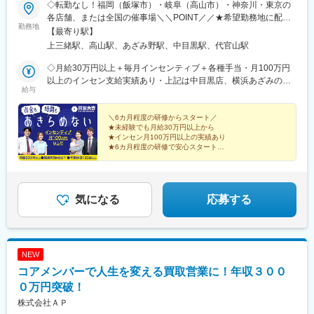
◇転勤なし！福岡（飯塚市）・岐阜（高山市）・神奈川・東京の
各店舗、または全国の催事場＼＼POINT／／★希望勤務地に配属
勤務地
★U・Iターン歓迎★飯塚・高山はオープニングスタッフ募集★飯
【最寄り駅】
塚店、高山店はマイカー通勤OK★催事担当は直行直帰OK（1）店
上三緒駅、高山駅、あざみ野駅、中目黒駅、代官山駅
舗 ※いずれかにて勤務■買取大吉 スーパー川食 食彩館 飯塚店・
福岡県飯塚市有安429-1・新飯塚駅より車で11分■買取大吉 高山
◇月給30万円以上＋毎月インセンティブ＋各種手当・月100万円
駅前店・岐阜県高山市昭和町1-320 佐古ビル1階・高山駅より徒
以上のインセン支給実績あり・上記は中目黒店、横浜あざみの店
給与
歩1分■買取大吉 横浜あざみ野店 ・神奈川県横浜市青葉区あざみ
の場合※飯塚店、高山店、催事場勤務の場合は月給27万円以上＋
野1-3-3 第2金子ハイツ1F・あざみ野駅より徒歩2分■買取大吉 中
毎月インセンティブ＋各種手当になります。※給与は経験・能力を
目黒駅前店東京都目黒区上目黒1-17-8 細田ビル1F・中目黒駅より
考慮の上で決定します。＼豊かな経験をお持ちの方は優遇／◇月
＼6カ月程度の研修からスタート／
★未経験でも月給30万円以上から
徒歩3分（2）催事 ※直行直帰OK■勤務エリアは全国一都三県を
給35万円以上＋毎月インセンティブ＋各種手当※給与は経験・能
★インセン月100万円以上の実績あり
中心に、各地のスーパーマーケットや商業施設、ホームセンター
力を考慮の上で決定します。【年収例】年収1200万円／入社3年
★6カ月程度の研修で安心スタート
のイベントブースでのお仕事です。
目／インセンティブ月50万円以上年収550万円／入社1年目／イン
★完全週休2日・年間休日120日
★原則定時退社！残業は月平均5h以下
センティブ月10万円以上／未経験スタート
★「買取大吉」の圧倒的な信頼感
気になる
応募する
NEW
コアメンバーで人生を変える買取営業に！年収３００
０万円突破！
株式会社ＡＰ