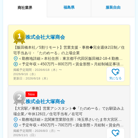
■将来のキャリアパス：
福島県
服装自由
商社業界
大きな裁量と適正な評価体制により、頑張りが年収に反映されや
すく、将来のキャリアを計画的に広げることができます。
◎新築～大規模修繕～解体まで一気通貫で経験できます。
◎得意分野や経験に応じて案件アサインできます。
◎単一領域ではなく、建築キャリアの幅を広げられます。
株式会社大塚商会
【飯田橋本社／5割リモート】営業支援・事務◆完全週休2日制／住
変更の範囲：会社の定める業務
宅手当あり・「たのめーる」の上場企業
＜勤務地詳細＞本社住所：東京都千代田区飯田橋2-18-4 勤務地最寄駅：中央本線／水道橋駅受動喫煙対策：屋内全面禁煙変更の範囲：会社の定める事業所（リモートワーク含む）
＜予定年収＞450万円～800万円＜賃金形態＞月給制補足事項なし＜賃金内訳＞月額（基本給）：249,000円～475,000円その他固定手当/月：25,000円～45,000円＜月給＞274,000円～520,000円＜昇給有無＞有＜残業手当＞有＜給与補足＞※経験、能力、年齢などを考慮の上、規定により決定賃金はあくまでも目安の金額であり、選考を通じて上下する可能性があります。月給(月額)は固定手当を含めた表記です。
掲載予定期間：
2026/6/18（木）
〜
2026/9/16（水）
気になる
更新日：
2026/6/18（木）
New
株式会社大塚商会
【大宮駅／事務】営業アシスタント◆「たのめーる」でお馴染み上
場企業／年休126日／住宅手当有／在宅可
＜勤務地詳細＞北関東営業部住所：埼玉県さいたま市大宮区桜木町1-195-1 大宮ソラミチKOZ 12階受動喫煙対策：屋内全面禁煙変更の範囲：会社の定める事業所（リモートワーク含む）
＜予定年収＞450万円～700万円＜賃金形態＞月給制＜賃金内訳＞月額（基本給）：274,000円～400,000円＜月給＞274,000円～400,000円＜昇給有無＞有＜残業手当＞有＜給与補足＞※経験・スキルを考慮のうえ、当社規定にて決定■昇給：年1回■賞与：年2回（7月・12月）賃金はあくまでも目安の金額であり、選考を通じて上下する可能性があります。月給(月額)は固定手当を含めた表記です。
掲載予定期間：
2026/8/3（月）
〜
2026/11/1（日）