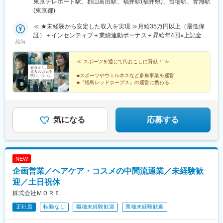
東京テレポート駅、郡山富田駅、福井駅(福井県)、台場駅、青海駅
ー 12F■東北オフィス／福島県郡山市八山田3丁目22■北陸オフィ
(東京都)
ス／福井県福井市勝見3丁目★U・Iターン歓迎！
≪ ★未経験から安定した収入を実現 ≫月給35万円以上（最低保
証）＋インセンティブ＋業績連動ボーナス＋昇給年4回※上記金額
給与
には一律支給の固定残業代（45時間分/8万5600円～）が含まれま
す。超過分は別途支給。※最大6ヶ月の試用期間あり（期間中は月
給32万円となります/45時間分の固定残業代7万8300円～を含む/
≪ スポーツを通じて街おこしに貢献！ ≫
超過分は別途支給）。※経験や能力を考慮の上、金額を決定しま
■スポーツやウェルネスなど多角事業を運営
す。
■『福島レッドホープス』の運営に携わる
■月給35万円以上＋昇給年4回＋昇格年2回
■メンバーの9割以上が平成生まれ
■お台場のオフィス（社内Bar・ジム完備）
気になる
応募する
NEW
企画営業／ヘアケア・コスメの中間流通業／未経験歓
迎／土日祝休
株式会社ＭＯＲＥ
正社員
転勤なし
職種未経験歓迎
業種未経験歓迎