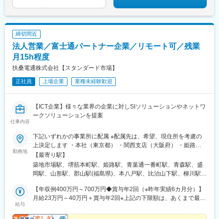
締切間近
法人営業／富士通パートナー企業／リモート可／残業
月15h程度
扶桑電通株式会社【スタンダード市場】
正社員
上場企業
業種未経験歓迎
【ICT企業】様々な業界の企業に対しSIソリューションやネットワ
ークソリューションを提案
仕事内容
下記いずれかの事業所に配属 ※配属先は、希望、現住所を考慮の
上決定します ・本社（東京都） ・関西支店（大阪府） ・姫路営
勤務地
業所（兵庫県） ・東北支店（宮城県） ・青森営業所（青森県）・
【最寄り駅】
盛岡営業所（岩手県）・山形営業所（山形県） ・福島営業所（福
築地市場駅、堺筋本町駅、姫路駅、青葉通一番町駅、青森駅、盛
島県） ・八戸営業所（青森県） ・中国支店（広島県） ・岡山営
岡駅、山形駅、郡山駅(福島県)、本八戸駅、比治山下駅、柳川駅、
業所（岡山県）・鳥取営業所（鳥取県） ・金沢営業所（石川
鳥取駅、北鉄金沢駅、博多駅、バスセンター前駅、千歳町駅(北海
県）・九州支店（福岡県） ・北海道支店（北海道）・函館営業所
【年収例400万円～700万円◆賞与年2回（※昨年実績6カ月分）】
道)、神奈川駅、瓦町駅、汐留駅、本町駅、山陽姫路駅、広瀬通
（北海道）・関東支店（神奈川）・四国支店（香川県）への配属
月給23万円～40万円＋賞与年2回※上記の下限額は、あくまで最下
駅、段原一丁目駅、郵便局前駅、金沢駅、祇園駅(福岡県)、大通
給与
限の給与です※前職の経験・能力を最大限考慮の上、決定いたしま
となります。 ※受動喫煙対策あり（敷地内全面禁煙）
駅、新川町駅(北海道)、横浜駅、栗林公園北口駅、東銀座駅、北浜
す※時間外手当は含んでおりません
駅(大阪府)、大町西公園駅、比治山橋駅、西川緑道公園駅、さっぽ