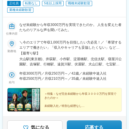
正社員
転勤なし
5名以上採用
職種未経験歓迎
業種未経験歓迎
なぜ未経験から年収3000万円を実現できたのか。 人生を変えた者
たちのリアルな声を聞いてみた。
仕事内容
＼今のエリアで年収1,000万円を目指したい方必見！／「希望する
エリアで働きたい」「収入やキャリアも妥協したくない」など、
勤務地
一人ひとりの希望や生活環境を伺い、最適な配属先を決定します
【最寄り駅】
◎地域に根ざして働きつつ、キャリアアップや高収入を目指せる
大山駅(東京都)、井荻駅、小作駅、淀屋橋駅、北信太駅、寝屋川公
環境をご用意しています。【本社】 大阪府大阪市中央区伏見町4
園駅、吉塚駅、行橋駅、遠賀川駅、伏屋駅、犬山口駅、七宝駅、
丁目2-7 PMO淀屋橋4階 【その他エリア】関西／東海／中国／関
和泉多摩川駅、三ツ境駅、鴨宮駅、朝霞台駅、大野原駅、東岩槻
東エリアを中心としたプロジェクト先（勤務地は、ご希望や現在
年収3000万円／月収250万円～／42歳／未経験中途入社
駅、九重駅、滑河駅、大網駅、蛍池駅、三木駅(神戸電鉄線)、山陽
のお住まいを考慮して決定します◎）※転居を伴う転勤はありませ
年収2500万円／月収210万円～／35歳／未経験中途入社
網干駅、山城青谷駅、五位堂駅、学園前駅(奈良県)、三瀬谷駅、亀
給与
ん。
山駅(三重県)、日野駅(滋賀県)、堅田駅、近江長岡駅、宇治駅(奈良
線)、久津川駅、和歌山港駅、前橋大島駅、吉井駅(群馬県)、つく
＜特集：なぜ完全未経験から年収３０００万円を実現で
ば駅、下妻駅、高久駅、ゆいの杜東駅、西ノ口駅、磐田駅、土岐
きたのか＞
市駅、鵜沼宿駅、モレラ岐阜駅、上田駅、新居浜駅、伊予三島
駅、川之江駅、高島駅(岡山県)、早島駅、高瀬駅(香川県)、滝の茶
未経験入社／特別な経歴なし
屋駅、具同駅、あき総合病院前駅、山田西町駅、廿日市駅、広
コアメンバーで、年収１０００万円、２０００万円、３
駅、石井駅(徳島県)、阿波山川駅、南小松島駅、美川駅、野々市駅
０００万円を実現した者たち。
(ＩＲいしかわ鉄道線)、西加積駅、東野尻駅、三沢駅(青森県)、板
柳駅、脇ノ沢駅、石鳥谷駅、矢幅駅、扇田駅、十文字駅、原ノ町
人生を変えた、リアルな声を集めました。
気になる
応募する