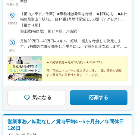
業務
仕事内容
【郡山／東京／千葉】★勤務地は希望を考慮 ★転勤なし ■本社
福島県郡山市駅前1丁目14番1号増子駅前ビル3階《アクセス》郡
勤務地
山駅から徒歩4分■晴海事務所東京都中央区晴海3-13-1 DEUX
【最寄り駅】
TOURS EAST《アクセス》勝どき駅から徒歩10分■千葉営業所千
郡山駅(福島県)、勝どき駅、八街駅
葉県八街市八街ほ947-1《アクセス》八街駅から車で5分※受動喫
煙防止対策：屋内全面禁煙（屋内喫煙可能場所あり）
月給30万円～40万円※スキル・経験・能力を考慮して決定しま
す。※時間外労働が発生した場合には、全額を別途支給します。＼
給与
早期キャリアアップも可能／20代後半の管理職も活躍中！案件数
など、目に見える評価はもちろん、・プロジェクトへの貢献度
（チームワークの向上・トラブルの未然防止など）・業務プロセ
★未経験歓迎★月給30万円～★年休121日
スの改善など、数字に表れない日々の努力も含めて、上長が正当
再生可能エネルギーの導入拡大に伴い、電力需給を調整
に評価します！納得感を持って、日々仕事に取り組める環境です
する蓄電所の重要性が高まっています。
◎
系統用蓄電所事業を展開し、急成長を遂げる当社で、事
業を動かす統括として活躍し、明るい未来を切り拓きま
せんか？
気になる
応募する
営業事務／転勤なし／賞与平均4～5ヶ月分／年間休日
126日