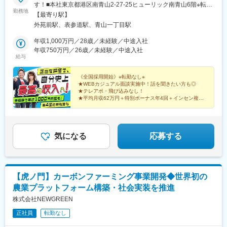
す！■本社東京都港区南青山2-27-25ヒューリック南青山6階※転勤
勤務地
なし※本社に出社する必要はないため、全国各地で勤務可能です
【最寄り駅】
◎■勤務地・全国のイベント会場や大型ショッピングモール北海
外苑前駅、表参道駅、青山一丁目駅
道・東北・関東・信越（新潟・長野）・東海・九州・沖縄の会場
勤務候補地：北海道、青森県、岩手県、宮城県、秋田県、山形
年収1,000万円／28歳／未経験／中途入社
県、福島県、茨城県、栃木県、群馬県、埼玉県、千葉県、東京
年収750万円／26歳／未経験／中途入社
給与
都、神奈川県、新潟県、富山県、石川県、福井県、山梨県、長野
県、岐阜県、静岡県、愛知県、三重県、滋賀県、京都府、大阪
府、兵庫県、奈良県、和歌山県、鳥取県、島根県、岡山県、広島
《全国採用開始》※転勤なし※
★WEBカジュアル面談実施中！話を聞きたい方も◎
県、山口県、徳島県、香川県、愛媛県、高知県、福岡県、佐賀
★テレアポ・飛び込みなし！
県、長崎県、熊本県、大分県、宮崎県、鹿児島県、沖縄県
★平均月収62万円＋特別ボーナス年4回＋インセン複数
★未経験率99%！放置は一切ナシのチームで助け合い！
★チームワーク重視で楽しく成長！
気になる
応募する
【虎ノ門】カーボンファーミング事業開発◆世界初の
農業プラットフォーム構築・社会実装を推進
株式会社NEWGREEN
正社員
転勤なし