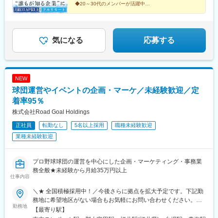
◆20～30代のメンバーが活躍中
は選考時にご相談ください＝＝＝■配属エリアによっては大阪の本
◆在宅＋商談のハイブリッド勤務
社で研修や業務を行う場合もあります。※月に1回本社での社内会
◆月給35万円＋インセンティブを支給
議を実施【本社】：大阪府大阪市東淀川区東中島2-9-15 日大和生
◎事業拡大に向けた全国での増員募集！
ビル9階＜アクセス＞・大阪メトロ御堂筋線「西中島南方」駅から
気になる
応募する
徒歩10分・各線「新大阪」駅から徒歩14分
NEW
球団運営やイベントの企画・マーケ／未経験歓迎／定
着率95％
株式会社Road Goal Holdings
正社員
転勤なし
5名以上採用
職種未経験歓迎
業種未経験歓迎
プロ野球球団の運営を中心にした企画・マーケティング・事務業
務全般★未経験から月給35万円以上
仕事内容
＼★ 全国積極採用中！／今後さらに拠点を拡大予定です。下記勤
務地に希望地区がない場合もお気軽にお問い合わせください。≪
勤務地
希望に沿わない転勤なし ★ 東京を拠点に地方都市に貢献≫■東京
【最寄り駅】
本社／東京都江東区青海1-1-20 ダイバーシティ東京 オフィスタワ