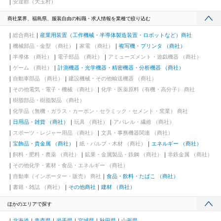
安達郡（大玉村）
商社業界、福島県、服装自由の転職・求人情報を業種で絞り込む
総合商社
産業用装置（工作機械・半導体製造装置・ロボットなど）商社
機械部品・金型 （商社）
家電 （商社）
複写機・プリンタ （商社）
半導体 （商社）
電子部品 （商社）
アミューズメント・遊戯機器 （商社）
ゲーム （商社）
計測機器・光学機器・精密機器・分析機器 （商社）
自動車部品 （商社）
建設機械・その他輸送機器 （商社）
その他電気・電子・機械 （商社）
化学・医薬原料（有機・高分子） 商社
樹脂部品・樹脂製品 （商社）
化学品（無機・ガラス・カーボン・セラミック・セメント・窯業） 商社
日用品・雑貨 （商社）
玩具 （商社）
アパレル・繊維 （商社）
スポーツ・レジャー用品 （商社）
文具・事務機器関連 （商社）
宝飾品・貴金属 （商社）
紙・パルプ・木材 （商社）
エネルギー （商社）
飼料・肥料・農薬 （商社）
鉱業・金属製品・鉄鋼 （商社）
非鉄金属 （商社）
その他化学・素材・食品・エネルギー （商社）
自動車（インポーター・販売） 商社
食品・飲料・たばこ （商社）
書籍・雑誌 （商社）
その他商社
建材 （商社）
ほかのエリアで探す
北海道
青森県
岩手県
宮城県
秋田県
山形県