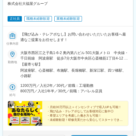
株式会社大福屋グループ
正社員
職種未経験歓迎
業種未経験歓迎
【飛び込み・テレアポなし】お問い合わせいただいたお客様へ最
適なご提案をお任せします！
仕事内容
大阪市西区江之子島1-6-2 奥内第八ビル 501大阪メトロ 中央線・
千日前線 阿波座駅 徒歩7分大阪市中央区心斎橋筋1丁目4-12 心
勤務地
斎橋日光ビル1F2号大阪メトロ 御堂筋線・四ツ橋線・長堀鶴見
【最寄り駅】
緑地線 心斎橋駅 徒歩3分大阪メトロ 堺筋線・長堀鶴見緑地線
阿波座駅、心斎橋駅、布施駅、長堀橋駅、新深江駅、四ツ橋駅、
長堀橋駅 徒歩7分大阪府東大阪市長堂1丁目11-1近鉄奈良線・近鉄
小路駅
大阪線 布施駅 徒歩7分
1200万円／入社2年／30代／前職：工場勤務
800万円／入社1年半／30代／前職：アパレル店員
給与
・月給30万円以上＋インセンティブで収入UPも可能！
・飛び込み・テレアポなしでお客様対応に集中◎
・希望エリアを考慮した働き方も可能！
・未経験歓迎！研修充実だから安心してスタートできま
す！