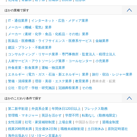
ほかの業種で探す
IT・通信業界
インターネット・広告・メディア業界
メーカー（機械・電気）業界
メーカー（素材・化学・食品・化粧品・その他）業界
医薬品・医療機器・ライフサイエンス・医療系サービス
金融業界
建設・プラント・不動産業界
コンサルティング・リサーチ業界・専門事務所・監査法人・税理士法人
人材サービス・アウトソーシング業界・コールセンター
小売業界
外食産業・飲食業界
運輸・物流業界
エネルギー（電力・ガス・石油・新エネルギー）業界
旅行・宿泊・レジャー業界
警備・清掃業界
理容・美容・エステ業界
教育業界
農林水産・鉱業
公社・官公庁・学校・研究施設
冠婚葬祭業界
その他
ほかのこだわり条件で探す
第二新卒歓迎
外資系企業
年間休日120日以上
フレックス勤務
管理職・マネジャー
英語を活かす
学歴不問
転勤なし（勤務地限定）
女性活躍
社宅・家賃補助制度
上場企業
中国語を活かす
退職金制度
残業20時間未満
完全週休2日制
職種未経験歓迎
土日祝休み
原則定時退社
海外出張あり
U・Iターン支援あり