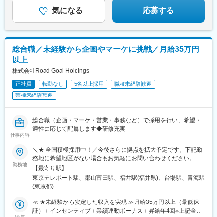
気になる
応募する
総合職／未経験から企画やマーケに挑戦／月給35万円
以上
株式会社Road Goal Holdings
正社員
転勤なし
5名以上採用
職種未経験歓迎
業種未経験歓迎
総合職（企画・マーケ・営業・事務など）で採用を行い、希望・
適性に応じて配属します◆研修充実
仕事内容
＼★ 全国積極採用中！／今後さらに拠点を拡大予定です。下記勤
務地に希望地区がない場合もお気軽にお問い合わせください。≪
勤務地
希望に沿わない転勤なし ★ 東京を拠点に地方都市に貢献≫■東京
【最寄り駅】
本社／東京都江東区青海1-1-20 ダイバーシティ東京 オフィスタワ
東京テレポート駅、郡山富田駅、福井駅(福井県)、台場駅、青海駅
ー 12F■東北オフィス／福島県郡山市八山田3丁目22■北陸オフィ
(東京都)
ス／福井県福井市勝見3丁目★U・Iターン歓迎！
≪ ★未経験から安定した収入を実現 ≫月給35万円以上（最低保
証）＋インセンティブ＋業績連動ボーナス＋昇給年4回※上記金額
給与