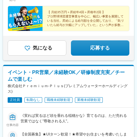
には一律支給の固定残業代（45時間分/8万5600円～）が含まれま
す。超過分は別途支給。※最大6ヶ月の試用期間あり（期間中は月
給32万円となります/45時間分の固定残業代7万8300円～を含む/
【 月給35万円＋昇給年4回＋昇格年2回 】
プロ野球球団運営事業を中心に、幅広い事業を展開して
超過分は別途支給）。※経験や能力を考慮の上、金額を決定しま
いる当社。昇給による給与額を全公開しており、「気づ
す。
いたら給与が大幅にアップしていた」という声が多数。
使い道に困ってしまうほど、自然と稼げる会社なんで
す！
気になる
応募する
イベント・PR営業／未経験OK／研修制度充実／チー
ムで楽しむ
株式会社Ｐｒｅｍｉｕｍ‐Ｐｌｕｓ(プレミアムウォーターホールディング
ス)
正社員
転勤なし
職種未経験歓迎
業種未経験歓迎
《実れば実るほど頭を垂れる稲穂かな》育てるのは、ただ売れる
営業ではなく"尊敬される人"。
仕事内容
【全国募集】★UIターン歓迎！★希望やお住まいを考慮いたしま