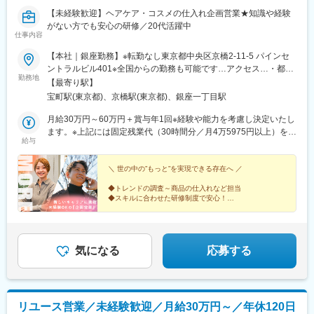
【未経験歓迎】ヘアケア・コスメの仕入れ企画営業★知識や経験
がない方でも安心の研修／20代活躍中
仕事内容
【本社｜銀座勤務】※転勤なし東京都中央区京橋2-11-5 パインセ
ントラルビル401※全国からの勤務も可能です…アクセス…・都営
勤務地
浅草線「宝町駅」より徒歩30秒・東京メトロ銀座線「京橋駅」よ
【最寄り駅】
り徒歩3分・東京メトロ有楽町線「銀座一丁目駅」より徒歩8分・
宝町駅(東京都)、京橋駅(東京都)、銀座一丁目駅
JR各線「八丁堀駅」より徒歩8分・各線「東京駅」より徒歩8分
月給30万円～60万円＋賞与年1回※経験や能力を考慮し決定いたし
ます。※上記には固定残業代（30時間分／月4万5975円以上）を含
給与
みます。時間超過分は別途支給します。＼成果を正当に評価に反
映／明瞭な人事考課制度により、成果を正当に評価します。取引
の粗利が評価のポイントとなります。未経験入社でも早い方だと3
＼ 世の中の”もっと”を実現できる存在へ ／
ヵ月から昇給可能◎★MOREに転職した多くの先輩が年収UP！…
◆トレンドの調査～商品の仕入れなど担当
年収事例…年収650万円／29歳／入社1年半年収780万円／30歳／
◆スキルに合わせた研修制度で安心！
入社3年
◆年間休日123日×1日あたりの残業時間は30分以下
◆お客様の課題を一緒に解決！提案力を磨ける環境
◆20～30代活躍中
気になる
応募する
リユース営業／未経験歓迎／月給30万円～／年休120日