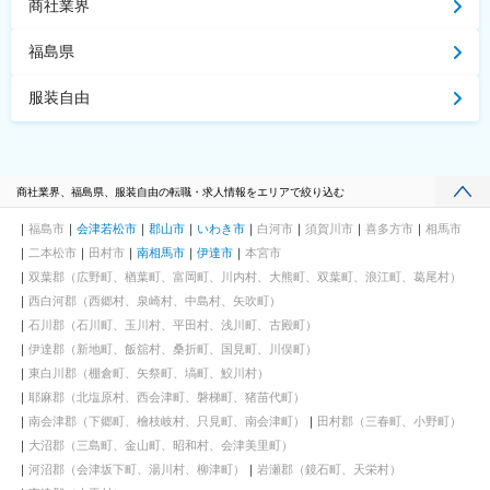
商社業界
福島県
服装自由
商社業界、福島県、服装自由の転職・求人情報をエリアで絞り込む
福島市
会津若松市
郡山市
いわき市
白河市
須賀川市
喜多方市
相馬市
二本松市
田村市
南相馬市
伊達市
本宮市
双葉郡（広野町、楢葉町、富岡町、川内村、大熊町、双葉町、浪江町、葛尾村）
西白河郡（西郷村、泉崎村、中島村、矢吹町）
石川郡（石川町、玉川村、平田村、浅川町、古殿町）
伊達郡（新地町、飯舘村、桑折町、国見町、川俣町）
東白川郡（棚倉町、矢祭町、塙町、鮫川村）
耶麻郡（北塩原村、西会津町、磐梯町、猪苗代町）
南会津郡（下郷町、檜枝岐村、只見町、南会津町）
田村郡（三春町、小野町）
大沼郡（三島町、金山町、昭和村、会津美里町）
河沼郡（会津坂下町、湯川村、柳津町）
岩瀬郡（鏡石町、天栄村）