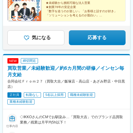
★未経験から挑戦可能な法人営業
ろ駅、昭和橋駅、新高島駅
★創業78年の安定企業
「数字を追うのが楽しい」「お客様と話すのが好き」
「ソリューションを考えるのが面白い」
やりがいを感じるポイントは人それぞれ！あなたはどこ
に楽しさを見出しますか？
気になる
応募する
締切間近
NEW
買取営業／未経験歓迎／約6カ月間の研修／インセン毎
月支給
合同会社Ｆｒｏｍ２７（買取大吉／飯塚店・高山店・あざみ野店・中目黒
店）
正社員
転勤なし
5名以上採用
職種未経験歓迎
業種未経験歓迎
◇IKKOさんのCMでお馴染み…「買取大吉」でのブランド品買取
業務／残業は月平均5h以下！
仕事内容