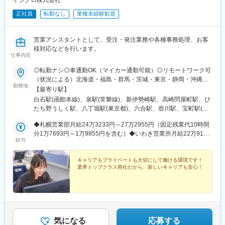
イシグロ株式会社
正社員
転勤なし
業種未経験歓迎
営業アシスタントとして、受注・発注業務や各種事務処理、お客
様対応などを行います。
仕事内容
◎転勤ナシ◎車通勤OK（マイカー通勤可能）◎リモートワーク可
（状況による）北海道・福島・群馬・茨城・東京・静岡・沖縄の
勤務地
いずれかの拠点◆札幌営業部北海道札幌市白石区菊水元町2条1-
【最寄り駅】
27◆いわき営業所福島県いわき市泉町滝尻字橋本50-10◆群馬支
白石駅(函館本線)、泉駅(常磐線)、新伊勢崎駅、高崎問屋町駅、ひ
店群馬県伊勢崎市日乃出町711-1◆高崎営業所群馬県高崎市問屋町
たち野うしく駅、八丁堀駅(東京都)、六合駅、壺川駅、宝町駅(東
3-10-3◆つくば支店茨城県つくば市高野台2-20-2◆東京本社（首
京都)、新富町駅(東京都)
都圏第一ブロック）東京都中央区八丁堀4-5-8◆首都圏第二ブロッ
◆札幌営業部月給24万3233円～27万2955円（固定残業代10時間
ク東京都中央区八丁堀4-9-4◆島田営業所静岡県島田市阪本204－
分1万7693円～1万9855円を含む）◆いわき営業所月給22万9170
給与
4◆沖縄営業所沖縄県豊見城市真玉橋473
円～25万6131円（固定残業代10時間分1万6670円～1万8631円を
含む）◆群馬支店、高崎営業所、つくば支店月給23万5986円～26
万4327円（固定残業代10時間分1万7166円～1万9227円を含む）
キャリアもプライベートも大切にして働ける環境です！
業界トップクラス商社だから、新しいキャリアも安心！
◆東京本社（首都圏第一ブロック）・首都圏第二ブロック月給25
万480円～28万1582円（固定残業代10時間分1万8220円～2万482
円を含む）◆島田営業所月給24万3233円～27万2955円（固定残
業代10時間分1万7693円～1万9855円を含む）◆沖縄営業所月給
22万9170円～25万131円（固定残業代10時間分1万6670円～1万
8631円を含む）※固定残業代の超過分は別途支給します
気になる
応募する