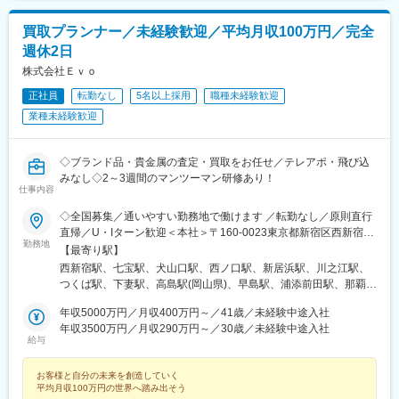
駅、保原駅、会津若松駅、原ノ町駅、山陽網干駅、三木駅(神戸電
鉄線)、南小樽駅、稲積公園駅、苫小牧駅、和歌山港駅、淀屋橋
買取プランナー／未経験歓迎／平均月収100万円／完全
駅、大山駅(東京都)、モレラ岐阜駅、千歳駅(北海道)、卸町駅(宮城
週休2日
県)、伏屋駅、吉塚駅、伊予三島駅、友部駅、花崎駅、偕楽園駅、
株式会社Ｅｖｏ
守谷駅、ゆめみ野駅、北春日部駅、上星川駅、善行駅、三崎口
駅、内宿駅、柏の葉キャンパス駅、岩瀬駅、古河駅、鶴瀬駅、東
正社員
転勤なし
5名以上採用
職種未経験歓迎
武動物公園駅、上板橋駅、本厚木駅、亀戸水神駅、東千葉駅、高
業種未経験歓迎
田駅(神奈川県)、向ケ丘遊園駅、北山田駅(神奈川県)、西武柳沢
駅、川和町駅、雀宮駅、岡本駅(栃木県)、木更津駅、北松戸駅、武
里駅、栗橋駅、樅山駅、湯河原駅、松戸駅、東富岡駅、新鹿沼
◇ブランド品・貴金属の査定・買取をお任せ／テレアポ・飛び込
駅、楡木駅、原木中山駅、東林間駅、東武宇都宮駅、秩父駅、小
みなし◇2～3週間のマンツーマン研修あり！
竹向原駅、鶴間駅、西大島駅、新浦安駅、本蓮沼駅、相模原駅、
仕事内容
十条駅(東京都)、みどり台駅、東宿郷駅、江曽島駅、笠間駅、下館
◇全国募集／通いやすい勤務地で働けます ／転勤なし／原則直行
駅、新守谷駅、流山おおたかの森駅、南柏駅、明大前駅、塚原
直帰／U・Iターン歓迎＜本社＞〒160-0023東京都新宿区西新宿五
駅、瀬谷駅、北茅ケ崎駅、千葉ニュータウン中央駅、柏駅、西小
勤務地
丁目1番1号 住友不動産新宿ファーストタワー3階※転居を伴う転
【最寄り駅】
泉駅、公津の杜駅、八街駅、茂原駅、牛浜駅、藤沢駅、雑色駅、
勤はありません。■その他勤務地・都内23区、関東のプロジェク
西新宿駅、七宝駅、犬山口駅、西ノ口駅、新居浜駅、川之江駅、
西立川駅、北八王子駅、三鷹駅、曳舟駅、西葛西駅、逗子駅、宮
ト先やご希望の全国
つくば駅、下妻駅、高島駅(岡山県)、早島駅、浦添前田駅、那覇空
崎台駅、並木北駅、古淵駅、矢板駅、北真岡駅、伊勢原駅、淵野
港駅(鉄道)、石鳥谷駅、矢幅駅、脇ノ沢駅、鵜沼宿駅、土岐市駅、
辺駅、中野坂上駅、広電廿日市駅、安芸駅、土佐山田駅、大阪空
年収5000万円／月収400万円～／41歳／未経験中途入社
くりこま高原駅、長町一丁目駅、宇治駅(奈良線)、久津川駅、山城
港駅(大阪モノレール)、狛江駅、芳賀台駅、学園前駅(奈良県)、上
年収3500万円／月収290万円～／30歳／未経験中途入社
青谷駅、天ケ瀬駅、有佐駅、吉井駅(群馬県)、前橋大島駅、広駅、
保原駅、肥後橋駅、下板橋駅、登戸駅、東伏見駅、下総中山駅、
給与
廿日市駅、高瀬駅(香川県)、滝の茶屋駅、あき総合病院前駅、山田
南林間駅、志村坂上駅、駅東公園前駅、下高井戸駅、岩原駅、熊
西町駅、具同駅、浜崎駅、朝霞台駅、東岩槻駅、大野原駅、亀山
川駅、逗子・葉山駅、宮前平駅、並木中央駅、西新宿五丁目駅、
お客様と自分の未来を創造していく
駅(三重県)、三瀬谷駅、南鳥海駅、鶴岡駅、赤湯駅、奈古駅、日野
山陽女学園前駅、球場前駅(高知県)、大江橋駅、宇都宮駅東口駅
平均月収100万円の世界へ踏み出そう
駅(滋賀県)、堅田駅、近江長岡駅、十文字駅、扇田駅、三ツ境駅、