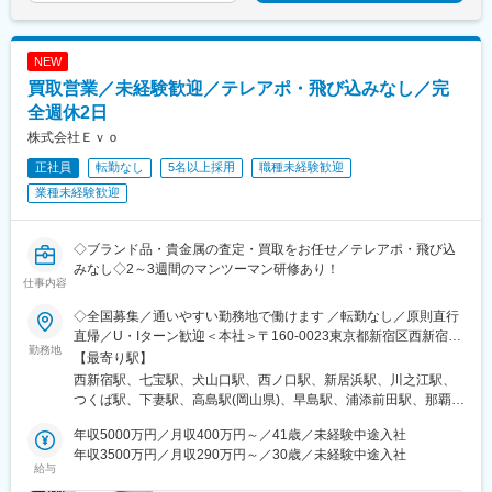
駅、保原駅、会津若松駅、原ノ町駅、山陽網干駅、三木駅(神戸電
鉄線)、南小樽駅、稲積公園駅、苫小牧駅、和歌山港駅、淀屋橋
駅、大山駅(東京都)、モレラ岐阜駅、千歳駅(北海道)、卸町駅(宮城
NEW
県)、伏屋駅、吉塚駅、伊予三島駅、友部駅、花崎駅、偕楽園駅、
買取営業／未経験歓迎／テレアポ・飛び込みなし／完
守谷駅、ゆめみ野駅、北春日部駅、上星川駅、善行駅、三崎口
駅、内宿駅、柏の葉キャンパス駅、岩瀬駅、古河駅、鶴瀬駅、東
全週休2日
武動物公園駅、上板橋駅、本厚木駅、亀戸水神駅、東千葉駅、高
株式会社Ｅｖｏ
田駅(神奈川県)、向ケ丘遊園駅、北山田駅(神奈川県)、西武柳沢
正社員
転勤なし
5名以上採用
職種未経験歓迎
駅、川和町駅、雀宮駅、岡本駅(栃木県)、木更津駅、北松戸駅、武
里駅、栗橋駅、樅山駅、湯河原駅、松戸駅、東富岡駅、新鹿沼
業種未経験歓迎
駅、楡木駅、原木中山駅、東林間駅、東武宇都宮駅、秩父駅、小
竹向原駅、鶴間駅、西大島駅、新浦安駅、本蓮沼駅、相模原駅、
十条駅(東京都)、みどり台駅、東宿郷駅、江曽島駅、笠間駅、下館
◇ブランド品・貴金属の査定・買取をお任せ／テレアポ・飛び込
駅、新守谷駅、流山おおたかの森駅、南柏駅、明大前駅、塚原
みなし◇2～3週間のマンツーマン研修あり！
仕事内容
駅、瀬谷駅、北茅ケ崎駅、千葉ニュータウン中央駅、柏駅、西小
泉駅、公津の杜駅、八街駅、茂原駅、牛浜駅、藤沢駅、雑色駅、
◇全国募集／通いやすい勤務地で働けます ／転勤なし／原則直行
西立川駅、北八王子駅、三鷹駅、曳舟駅、西葛西駅、逗子駅、宮
直帰／U・Iターン歓迎＜本社＞〒160-0023東京都新宿区西新宿五
崎台駅、並木北駅、古淵駅、矢板駅、北真岡駅、伊勢原駅、淵野
勤務地
丁目1番1号 住友不動産新宿ファーストタワー3階※転居を伴う転
【最寄り駅】
辺駅、中野坂上駅、広電廿日市駅、安芸駅、土佐山田駅、大阪空
勤はありません。■その他勤務地・都内23区、関東のプロジェク
西新宿駅、七宝駅、犬山口駅、西ノ口駅、新居浜駅、川之江駅、
港駅(大阪モノレール)、狛江駅、芳賀台駅、学園前駅(奈良県)、上
ト先やご希望の全国
つくば駅、下妻駅、高島駅(岡山県)、早島駅、浦添前田駅、那覇空
保原駅、肥後橋駅、下板橋駅、登戸駅、東伏見駅、下総中山駅、
港駅(鉄道)、石鳥谷駅、矢幅駅、脇ノ沢駅、鵜沼宿駅、土岐市駅、
南林間駅、志村坂上駅、駅東公園前駅、下高井戸駅、岩原駅、熊
年収5000万円／月収400万円～／41歳／未経験中途入社
くりこま高原駅、長町一丁目駅、宇治駅(奈良線)、久津川駅、山城
川駅、逗子・葉山駅、宮前平駅、並木中央駅、西新宿五丁目駅、
年収3500万円／月収290万円～／30歳／未経験中途入社
青谷駅、天ケ瀬駅、有佐駅、吉井駅(群馬県)、前橋大島駅、広駅、
山陽女学園前駅、球場前駅(高知県)、大江橋駅、宇都宮駅東口駅
給与
廿日市駅、高瀬駅(香川県)、滝の茶屋駅、あき総合病院前駅、山田