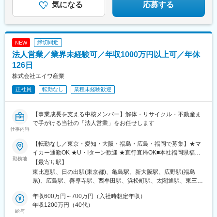
気になる
応募する
ことがあっても、月1時間程度にとどまっていますので、ぜひ家庭
や趣味も充実させてくださいね。
変更の範囲：会社の定める業務
締切間近
NEW
法人営業／業界未経験可／年収1000万円以上可／年休
126日
株式会社エイワ産業
正社員
転勤なし
業種未経験歓迎
【事業成長を支える中核メンバー】解体・リサイクル・不動産ま
で手がける当社の「法人営業」をお任せします
仕事内容
【転勤なし／東京・愛知・大阪・福島・広島・福岡で募集】★マ
イカー通勤OK ★U・Iターン歓迎 ★直行直帰OK■本社福岡県福岡
勤務地
市博多区東那珂2-1-8■東京支店東京都港区芝1-12-7 芝一丁目ビル
【最寄り駅】
4階■中部支店愛知県名古屋市中村区則武1-19-13 KSビル7階■関西
東比恵駅、日の出駅(東京都)、亀島駅、新大阪駅、広野駅(福島
支店大阪府大阪市淀川区西宮原2-2-2 ゆめっせ新大阪4階6号■福島
県)、広島駅、善導寺駅、西牟田駅、浜松町駅、太閤通駅、東三国
営業所福島県双葉郡広野町大字下浅見川字広長44-3 広野みらいオ
駅、芝公園駅、名古屋駅、家庭裁判所前駅
フィス4階■広島営業所広島県広島市東区上大須賀町4-2 香取第一
年収600万円～700万円（入社時想定年収）
ビル402■久留米リサイクルセンター福岡県久留米市善導寺町木塚
年収1200万円（40代）
給与
35-5■広川リサイクルセンター福岡県八女郡広川町大字藤田1568-