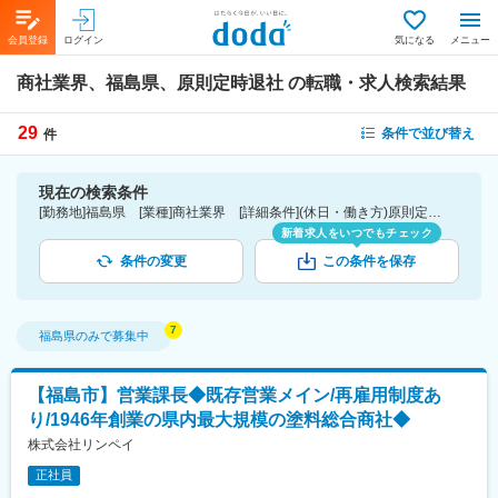
会員登録
ログイン
気になる
メニュー
商社業界、福島県、原則定時退社
の転職・求人検索結果
29
条件で並び替え
件
現在の検索条件
[勤務地]福島県 [業種]商社業界 [詳細条件](休日・働き方)原則定時退社
新着求人をいつでもチェック
条件の変更
この条件を保存
福島県
のみで募集中
【福島市】営業課長◆既存営業メイン/再雇用制度あ
り/1946年創業の県内最大規模の塗料総合商社◆
株式会社リンペイ
正社員