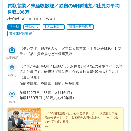
買取営業／未経験歓迎／独自の研修制度／社員の平均
月収108万
株式会社Ｗｏｎｄｅｒ Ｗａｌｌ
正社員
転勤なし
5名以上採用
職種未経験歓迎
業種未経験歓迎
【テレアポ・飛び込みなし／主に反響営業／手厚い研修あり】ブ
ランド品・貴金属などの催事買取
仕事内容
【全国から応募OK／転勤なし】お住まいの地域の催事スペースで
のお仕事です。研修終了後は自宅から直行直帰OK♪※入社1カ月目
勤務地
～最長3カ月目までは大阪本社で研修を受けていただきます。その
【最寄り駅】
間のお住まいなどは会社でご用意しますのでご安心ください（自
堺筋本町駅、谷町四丁目駅、松屋町駅
己負担なし）。・大阪本社大阪府大阪市中央区農人橋3丁目2-7 堺
筋本町千寿ビル6F＜アクセス＞地下鉄堺筋線「堺筋本町駅」徒歩
年収720万円（22歳／入社1年目）
5分地下鉄谷町線「谷町四丁目駅」徒歩7分※勤務地の受動喫煙対
年収1650万円（38歳／入社2年目）
給与
策：あり
＜100兆円規模＞といわれる買取・リユース業界に未経
験からチャレンジ！お客様の大切な品物を、ニーズに合
わせてお買い取り！
当社の「買取営業」なら＜前職から年収500万円UP＞も