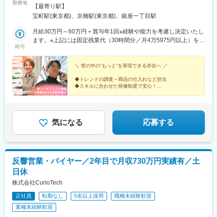
勤務地
西立川駅、北八王子駅、三鷹駅、曳舟駅、西葛西駅、逗子駅、宮
浅草線「宝町駅」より徒歩30秒・東京メトロ銀座線「京橋駅」よ
【最寄り駅】
崎台駅、並木北駅、古淵駅、矢板駅、北真岡駅、伊勢原駅、淵野
り徒歩3分・東京メトロ有楽町線「銀座一丁目駅」より徒歩8分・
宝町駅(東京都)、京橋駅(東京都)、銀座一丁目駅
辺駅、中野坂上駅、広電廿日市駅、安芸駅、土佐山田駅、大阪空
JR各線「八丁堀駅」より徒歩8分・各線「東京駅」より徒歩8分
港駅(大阪モノレール)、狛江駅、芳賀台駅、学園前駅(奈良県)、上
月給30万円～60万円＋賞与年1回※経験や能力を考慮し決定いたし
保原駅、肥後橋駅、下板橋駅、登戸駅、東伏見駅、下総中山駅、
ます。※上記には固定残業代（30時間分／月4万5975円以上）を含
給与
南林間駅、志村坂上駅、駅東公園前駅、下高井戸駅、岩原駅、熊
みます。時間超過分は別途支給します。＼成果を正当に評価に反
川駅、逗子・葉山駅、宮前平駅、並木中央駅、西新宿五丁目駅、
映／明瞭な人事考課制度により、成果を正当に評価します。取引
山陽女学園前駅、球場前駅(高知県)、大江橋駅、宇都宮駅東口駅
の粗利が評価のポイントとなります。未経験入社でも早い方だと3
＼ 世の中の”もっと”を実現できる存在へ ／
ヵ月から昇給可能◎★MOREに転職した多くの先輩が年収UP！…
◆トレンドの調査～商品の仕入れなど担当
年収事例…年収650万円／29歳／入社1年半年収780万円／30歳／
◆スキルに合わせた研修制度で安心！
入社3年
◆年間休日123日×1日あたりの残業時間は30分以下
◆お客様の課題を一緒に解決！提案力を磨ける環境
◆20～30代活躍中
気になる
応募する
反響営業・バイヤー／2年目で月収730万円実績有／土
日休
株式会社CurioTech
正社員
転勤なし
5名以上採用
職種未経験歓迎
業種未経験歓迎