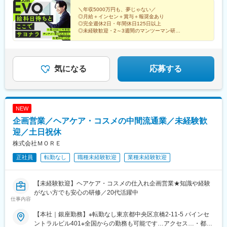
西町駅、具同駅、浜崎駅、朝霞台駅、東岩槻駅、大野原駅、亀山
＼年収5000万円も、夢じゃない／
駅(三重県)、三瀬谷駅、南鳥海駅、鶴岡駅、赤湯駅、奈古駅、日野
◎月給＋インセン＋賞与＋報奨金あり
駅(滋賀県)、堅田駅、近江長岡駅、十文字駅、扇田駅、三ツ境駅、
◎完全週休2日・年間休日125日以上
鴨宮駅、三沢駅(青森県)、板柳駅、磐田駅、美川駅、野々市駅(Ｉ
◎未経験歓迎・2～3週間のマンツーマン研修
◎直行直帰OK・残業は月平均10時間以下
Ｒいしかわ鉄道線)、九重駅、滑河駅、大網駅、北信太駅、寝屋川
◎テレアポ・飛び込みなし
公園駅、蛍池駅、津久見駅、松浦駅、石橋駅(長崎県)、上田駅、小
作駅、和泉多摩川駅、井荻駅、阿波山川駅、石井駅(徳島県)、南小
松島駅、ゆいの杜東駅、高久駅、五位堂駅、富雄駅、西加積駅、
気になる
応募する
東野尻駅、ハーモニーホール駅、遠賀川駅、行橋駅、糸島高校前
駅、保原駅、会津若松駅、原ノ町駅、山陽網干駅、三木駅(神戸電
鉄線)、南小樽駅、稲積公園駅、苫小牧駅、和歌山港駅、淀屋橋
駅、大山駅(東京都)、モレラ岐阜駅、千歳駅(北海道)、卸町駅(宮城
NEW
県)、伏屋駅、吉塚駅、伊予三島駅、友部駅、花崎駅、偕楽園駅、
企画営業／ヘアケア・コスメの中間流通業／未経験歓
守谷駅、ゆめみ野駅、北春日部駅、上星川駅、善行駅、三崎口
駅、内宿駅、柏の葉キャンパス駅、岩瀬駅、古河駅、鶴瀬駅、東
迎／土日祝休
武動物公園駅、上板橋駅、本厚木駅、亀戸水神駅、東千葉駅、高
株式会社ＭＯＲＥ
田駅(神奈川県)、向ケ丘遊園駅、北山田駅(神奈川県)、西武柳沢
正社員
転勤なし
職種未経験歓迎
業種未経験歓迎
駅、川和町駅、雀宮駅、岡本駅(栃木県)、木更津駅、北松戸駅、武
里駅、栗橋駅、樅山駅、湯河原駅、松戸駅、東富岡駅、新鹿沼
駅、楡木駅、原木中山駅、東林間駅、東武宇都宮駅、秩父駅、小
【未経験歓迎】ヘアケア・コスメの仕入れ企画営業★知識や経験
竹向原駅、鶴間駅、西大島駅、新浦安駅、本蓮沼駅、相模原駅、
がない方でも安心の研修／20代活躍中
十条駅(東京都)、みどり台駅、東宿郷駅、江曽島駅、笠間駅、下館
仕事内容
駅、新守谷駅、流山おおたかの森駅、南柏駅、明大前駅、塚原
駅、瀬谷駅、北茅ケ崎駅、千葉ニュータウン中央駅、柏駅、西小
【本社｜銀座勤務】※転勤なし東京都中央区京橋2-11-5 パインセ
泉駅、公津の杜駅、八街駅、茂原駅、牛浜駅、藤沢駅、雑色駅、
ントラルビル401※全国からの勤務も可能です…アクセス…・都営