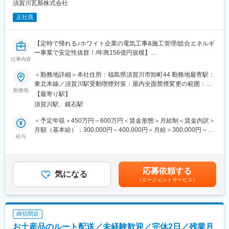
須賀川瓦斯株式会社
No.1を誇ります。100年近い当社ノウハウ・実績を強みに自信を
ます。
もって営業に取り組んでもらえる環境。
正社員
ブランドや商品理解を深める貴重な機会です。
また経営層との商談が多く普段出会えない方々とのやり取りや信
頼関係を築いていく中で、仕事だけでなく人生に於いても成長で
変更の範囲：会社の定める業務
【定時で帰れる♪ホワイト企業の電気工事&施工管理/総合エネルギ
きる仕事です。
ー事業で安定性抜群！/年商156億円規模】
仕事内容
・ガスや電気などの生活に欠かせないライフライン・エネルギー
を扱う当社にて各部門のシステム関連を対応する電気工事・管理
＜勤務地詳細＞本社住所：福島県須賀川市卸町44 勤務地最寄駅：
業務をお任せします。
東北本線／須賀川駅受動喫煙対策：屋内全面禁煙変更の範囲：会
勤務地
社の定める事業所
【最寄り駅】
■業務詳細：【変更の範囲：会社の定める業務】
須賀川駅、鏡石駅
太陽光発電所の設置工事
・設計
＜予定年収＞450万円～600万円＜賃金形態＞月給制＜賃金内訳＞
・各種申請書作成・協議
月額（基本給）：300,000円～400,000円＜月給＞300,000円～
・工事の工程管理
給与
400,000円＜昇給有無＞有＜残業手当＞有＜給与補足＞※年齢・経
・打ち合わせ など
験・能力を考慮し、決定いたします。※月給金額には一律手当
既設発電所の保守管理
5,000円を含みます。※試用期間3～6ヶ月あり。試用期間中は日給
・定期点検
10,000円～※待遇条件の詳細については、面接などでご相談くだ
応募依頼する
・交換部品などの手配
気になる
さい。昇給：年1回賞与：年3回 （前年度実績：平均3ヶ月分） 賃
（エージェントサービス）
・不良設備交換
金はあくまでも目安の金額であり、選考を通じて上下する可能性
・工事発生時の調整・管理など
があります。月給(月額)は固定手当を含めた表記です。
取引先での電気・ガス関連工事
・取引先の工場や事務所での電気工事
締切間近
※現場は福島県内のみです
お土産品のルート配送／未経験歓迎／完休2日／残業月