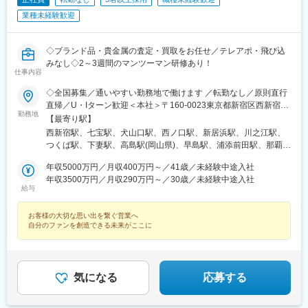
武動物公園駅、上板橋駅、本厚木駅、亀戸水神駅、東千葉駅、高
業種未経験歓迎
田駅(神奈川県)、向ケ丘遊園駅、北山田駅(神奈川県)、西武柳沢
駅、川和町駅、雀宮駅、岡本駅(栃木県)、木更津駅、北松戸駅、武
里駅、栗橋駅、樅山駅、湯河原駅、松戸駅、東富岡駅、新鹿沼
◇ブランド品・貴金属の査定・買取をお任せ／テレアポ・飛び込
駅、楡木駅、原木中山駅、東林間駅、東武宇都宮駅、秩父駅、小
みなし◇2～3週間のマンツーマン研修あり！
竹向原駅、鶴間駅、西大島駅、新浦安駅、本蓮沼駅、相模原駅、
仕事内容
十条駅(東京都)、みどり台駅、東宿郷駅、江曽島駅、笠間駅、下館
◇全国募集／通いやすい勤務地で働けます ／転勤なし／原則直行
駅、新守谷駅、流山おおたかの森駅、南柏駅、明大前駅、塚原
直帰／U・Iターン歓迎＜本社＞〒160-0023東京都新宿区西新宿五
駅、瀬谷駅、北茅ケ崎駅、千葉ニュータウン中央駅、柏駅、西小
勤務地
丁目1番1号 住友不動産新宿ファーストタワー3階※転居を伴う転
【最寄り駅】
泉駅、公津の杜駅、八街駅、茂原駅、牛浜駅、藤沢駅、雑色駅、
勤はありません。■その他勤務地・都内23区、関東のプロジェク
西新宿駅、七宝駅、犬山口駅、西ノ口駅、新居浜駅、川之江駅、
西立川駅、北八王子駅、三鷹駅、曳舟駅、西葛西駅、逗子駅、宮
ト先やご希望の全国
つくば駅、下妻駅、高島駅(岡山県)、早島駅、浦添前田駅、那覇空
崎台駅、並木北駅、古淵駅、矢板駅、北真岡駅、伊勢原駅、淵野
港駅(鉄道)、石鳥谷駅、矢幅駅、脇ノ沢駅、鵜沼宿駅、土岐市駅、
辺駅、中野坂上駅、広電廿日市駅、安芸駅、土佐山田駅、大阪空
年収5000万円／月収400万円～／41歳／未経験中途入社
くりこま高原駅、長町一丁目駅、宇治駅(奈良線)、久津川駅、山城
港駅(大阪モノレール)、狛江駅、芳賀台駅、学園前駅(奈良県)、上
年収3500万円／月収290万円～／30歳／未経験中途入社
青谷駅、天ケ瀬駅、有佐駅、吉井駅(群馬県)、前橋大島駅、広駅、
保原駅、肥後橋駅、下板橋駅、登戸駅、東伏見駅、下総中山駅、
給与
廿日市駅、高瀬駅(香川県)、滝の茶屋駅、あき総合病院前駅、山田
南林間駅、志村坂上駅、駅東公園前駅、下高井戸駅、岩原駅、熊
西町駅、具同駅、浜崎駅、朝霞台駅、東岩槻駅、大野原駅、亀山
川駅、逗子・葉山駅、宮前平駅、並木中央駅、西新宿五丁目駅、
お客様の大切な思い出を繋ぐ営業へ
駅(三重県)、三瀬谷駅、南鳥海駅、鶴岡駅、赤湯駅、奈古駅、日野
山陽女学園前駅、球場前駅(高知県)、大江橋駅、宇都宮駅東口駅
自分のファンを創造できる未来がここに
駅(滋賀県)、堅田駅、近江長岡駅、十文字駅、扇田駅、三ツ境駅、
鴨宮駅、三沢駅(青森県)、板柳駅、磐田駅、美川駅、野々市駅(Ｉ
Ｒいしかわ鉄道線)、九重駅、滑河駅、大網駅、北信太駅、寝屋川
公園駅、蛍池駅、津久見駅、松浦駅、石橋駅(長崎県)、上田駅、小
気になる
応募する
作駅、和泉多摩川駅、井荻駅、阿波山川駅、石井駅(徳島県)、南小
松島駅、ゆいの杜東駅、高久駅、五位堂駅、富雄駅、西加積駅、
東野尻駅、ハーモニーホール駅、遠賀川駅、行橋駅、糸島高校前