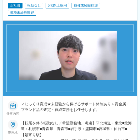
（床用マットや牛用ベッド、ストールなど）の設置が主な業務で
正社員
転勤なし
5名以上採用
職種未経験歓迎
す。
＊製品の強み
業種未経験歓迎
耐久性の高い製品を取り扱っており、現場での迅速な修理対応に
も力を入れています。
こうした製品品質とアフターサポートの評価により、酪農家の方
からのご紹介を通じた導入も多数あります。
■研修
担当エリアの先輩社員からの長期的なOJTや定期的な研修を行っ
ています。
1年目は補助的な仕事を、2年目以降は徐々にメインの仕事を任せ
ていきます。必要に応じてアメリカやメーカーを招致しての国内
での実地研修や勉強会にも参加いただきます。
■働き方
・作業は日中から夕方が中心で、夜間の呼び出しはなく、不規則
な勤務にはなりません。緊急時の土日作業には代休を取得いただ
きます。
＜じっくり育成★未経験から稼げるサポート体制あり＞貴金属・
・社用車による直行直帰が基本です。栃木を拠点に東北～東海・
ブランド品の査定・買取業務をお任せします。
北陸までを日帰りまたは泊まり（月10日程度）で訪問します。
仕事内容
【転居を伴う転勤なし／希望勤務地、考慮】▽北海道・東北■北海
■組織構成
道：札幌市■青森県：青森市■岩手県：盛岡市■宮城県：仙台市■秋
・技術職は全国で6名。関東エリアでは経験豊富なスタッフのも
勤務地
田県：秋田市■山形県：山形市■福島県：郡山市▽関東■茨城県：
【最寄り駅】
と、実務を通じて技術を習得できます。
水戸市■栃木県：宇都宮市■群馬県：高崎市■埼玉県：さいたま市■