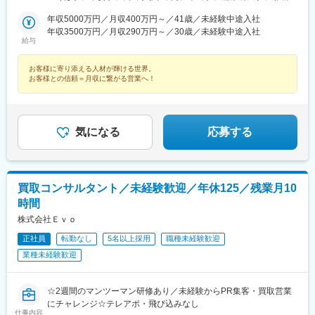
港駅(鉄道)、石鳥谷駅、矢幅駅、脇ノ沢駅、鵜沼宿駅、土岐市駅、
年収5000万円／月収400万円～／41歳／未経験中途入社
くりこま高原駅、長町一丁目駅、宇治駅(奈良線)、久津川駅、山城
年収3500万円／月収290万円～／30歳／未経験中途入社
青谷駅、天ケ瀬駅、有佐駅、吉井駅(群馬県)、前橋大島駅、広駅、
給与
廿日市駅、高瀬駅(香川県)、滝の茶屋駅、あき総合病院前駅、山田
西町駅、具同駅、浜崎駅、朝霞台駅、東岩槻駅、大野原駅、亀山
お客様に寄り添える人材が輝ける世界。
駅(三重県)、三瀬谷駅、南鳥海駅、鶴岡駅、赤湯駅、奈古駅、日野
お客様との信頼＝月収に繋がる営業へ！
駅(滋賀県)、堅田駅、近江長岡駅、十文字駅、扇田駅、三ツ境駅、
鴨宮駅、三沢駅(青森県)、板柳駅、磐田駅、美川駅、野々市駅(Ｉ
Ｒいしかわ鉄道線)、九重駅、滑河駅、大網駅、北信太駅、寝屋川
公園駅、蛍池駅、津久見駅、松浦駅、石橋駅(長崎県)、上田駅、小
気になる
応募する
作駅、和泉多摩川駅、井荻駅、阿波山川駅、石井駅(徳島県)、南小
松島駅、ゆいの杜東駅、高久駅、五位堂駅、富雄駅、西加積駅、
東野尻駅、ハーモニーホール駅、遠賀川駅、行橋駅、糸島高校前
駅、保原駅、会津若松駅、原ノ町駅、山陽網干駅、三木駅(神戸電
鉄線)、南小樽駅、稲積公園駅、苫小牧駅、和歌山港駅、淀屋橋
買取コンサルタント／未経験歓迎／年休125／残業月10
駅、大山駅(東京都)、モレラ岐阜駅、千歳駅(北海道)、卸町駅(宮城
時間
県)、伏屋駅、吉塚駅、伊予三島駅、友部駅、花崎駅、偕楽園駅、
株式会社Ｅｖｏ
守谷駅、ゆめみ野駅、北春日部駅、上星川駅、善行駅、三崎口
駅、内宿駅、柏の葉キャンパス駅、岩瀬駅、古河駅、鶴瀬駅、東
正社員
転勤なし
5名以上採用
職種未経験歓迎
武動物公園駅、上板橋駅、本厚木駅、亀戸水神駅、東千葉駅、高
業種未経験歓迎
田駅(神奈川県)、向ケ丘遊園駅、北山田駅(神奈川県)、西武柳沢
駅、川和町駅、雀宮駅、岡本駅(栃木県)、木更津駅、北松戸駅、武
里駅、栗橋駅、樅山駅、湯河原駅、松戸駅、東富岡駅、新鹿沼
☆2週間のマンツーマン研修あり／未経験からPR集客・買取営業
駅、楡木駅、原木中山駅、東林間駅、東武宇都宮駅、秩父駅、小
にチャレンジ☆テレアポ・飛び込みなし
竹向原駅、鶴間駅、西大島駅、新浦安駅、本蓮沼駅、相模原駅、
仕事内容