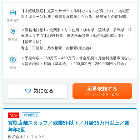
【未経験歓迎】充実のサポート体制でスキルが身につく／地域密
着！UIターン歓迎／成果を直接感じられる！酪農家との信頼関係
仕事内容
を築けるお仕事です
＜勤務地詳細1＞北関東エリア住所：栃木県・茨城県・群馬県・埼
◎未経験から手に職がつくお仕事です！溶接やフォークリフトの
玉県エリア 受動喫煙対策：屋内全面禁煙＜勤務地詳細2＞本社住
免許などの資格取得を支援しており、キャリアアップに繋がりま
勤務地
所：東京都港区赤坂8-7-1 ナスビルディング勤務地最寄駅：銀座線
【最寄り駅】
す。
／青山一丁目駅受動喫煙対策：屋内全面禁煙変更の範囲：会社の
青山一丁目駅、乃木坂駅、赤坂駅(東京都)
◎創業50年の信頼と選び抜かれた製品でお客様から選ばれる安定
定める事業所
企業です。
＜予定年収＞350万円～450万円＜賃金形態＞月給制補足事項なし
◎年間休日120日・残業なし（事業場外みなし労働制）・直行直
＜賃金内訳＞月額（基本給）：200,000円～280,000円＜月給＞
帰で働きやすい環境です。
給与
200,000円～280,000円＜昇給有無＞有＜残業手当＞無＜給与補足
＞■賞与あり（過去実績4.5ヶ月） ■出張手当、休日出勤手当あり
■業務概要
※現メンバーの一例です。上記想定年収は下記手当を含みます。出
北関東エリア（栃木県・群馬県・茨城県近郊）の牧場を中心に、
張手当 月10日（3,000円×10日）休日出勤手当 月3日（10,000
応募依頼する
全国（青森県～三重県）の当社製品のメンテナンスをお任せしま
気になる
円×3日）賃金はあくまでも目安の金額であり、選考を通じて上下
（エージェントサービス）
す。
する可能性があります。月給(月額)は固定手当を含めた表記です。
酪農経営を支える「牛の健康」に直接かかわる製品だからこそ、
やりがいを感じられる仕事です。
営業と連携して工事やメンテナンスを行うことが多く、協力しな
締切間近
NEW
がら業務を進めます。
買取店舗スタッフ／残業5h以下／月給35万円以上／賞
■業務詳細
与年2回
牛への飼料給餌用ミキサーや搾乳施設のメンテナンス、牛舎製品
株式会社ＦＵＴＵＲＥ