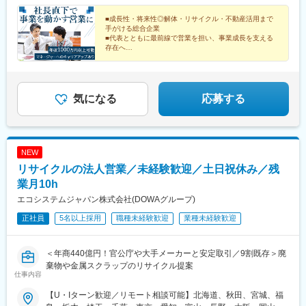
1※受動喫煙防止対策あり（オフィス禁煙）
■成長性・将来性◎解体・リサイクル・不動産活用まで
手がける総合企業
■代表とともに最前線で営業を担い、事業成長を支える
存在へ
■裁量ある環境で組織づくりにも携われる
■年収1000万円～2000万円で活躍する社員も！
気になる
応募する
NEW
リサイクルの法人営業／未経験歓迎／土日祝休み／残
業月10h
エコシステムジャパン株式会社(DOWAグループ)
正社員
5名以上採用
職種未経験歓迎
業種未経験歓迎
＜年商440億円！官公庁や大手メーカーと安定取引／9割既存＞廃
棄物や金属スクラップのリサイクル提案
仕事内容
【U・Iターン歓迎／リモート相談可能】北海道、秋田、宮城、福