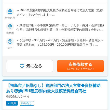
ミュニケーションをひろげるということ」。当社は1946年4月に
創業し、皆様方のお引き立てにより2016年に創業70周年を迎えま
～1946年創業の県内最大規模の塗料総合商社にて法人営業（既存
した。塗料の販売からスタート致しましたが、現在は3つの事業本
メイン）をお任せします～
部に分かれ、販売事業本部では塗料・化成品・電子材料・設備機
仕事内容
■業務内容：
器の販売、各種メンテナンス、建設事業本部では交通安全施設工
各種部門で利用される「塗料」や「化成品」を中心とした商品、
＜勤務地詳細＞各事業所(福島市・郡山・いわき・白河・会津若松)
事、塗装・防水・防食各種工事請負等、製造事業本部では塗料の
各種副資材の営業活動を行って頂きます。営業先はゼネコン、塗
住所：福島県 受動喫煙対策：屋内全面禁煙変更の範囲：会社の定
調色を展開し、あらゆるニーズに対応しています。流通業者から
装会社、自動車整備工場、部品製造工場などです。（既存営業メ
勤務地
める事業所
高付加価値志向の情報技術商社を目指すだけではなく、あらゆる
インです。）
先端分野にも事業領域を拡大しています。当社は、総合アメニテ
＜予定年収＞300万円～400万円＜賃金形態＞月給制＜賃金内訳＞
・担当顧客への定期訪問(配送、受発注、商品提案、情報提供)
ィプランナーとして、無限に広がる色彩の可能性を軸に、快適性
月額（基本給）：175,000円～250,000円固定残業手当/月：
・新規顧客開拓及び顧客紹介からの新規販路開拓 等
や潤いといった心の癒しに応える塗料関連製品と技術を提供して
給与
29,000円～32,000円（固定残業時間15時間0分/月）超過した時間
※1日あたり15件程度回ります。
ゆきます。そのなかで我々が残すべきもの、伝えるべきもの、そ
外労働の残業手当は追加支給＜月給＞204,000円～282,000円（一
※商品例：建物屋根・外壁、自動車板金、部品製造工場、橋梁等に
して本当に必要なこれからを求め続けます。
律手当を含む）＜昇給有無＞有＜残業手当＞有＜給与補足＞※年
使われる塗料・化学製品を販売します。他にコンプレッサー等機
齢、経験等を考慮したうえで条件提示致します。■賞与：年2回■
器類、ハケ・ローラー等も販売します。
応募依頼する
変更の範囲：会社の定める業務
気になる
昇給：年1回賃金はあくまでも目安の金額であり、選考を通じて上
■はたらき方：残業は月平均15時間程度のため、ワークライフバ
（エージェントサービス）
下する可能性があります。月給(月額)は固定手当を含めた表記で
ランスをとってはたらいていただけます。
す。
■組織体制：福島県内では営業は全体42名おります。規模にもよ
りますが営業所は3名以上、支店だと8名以上の営業メンバーが在
【福島市／転勤なし】建設部門の法人営業◆資格補助
籍しています。
■勤務地補足：
あり/残業15H程度/県内最大規模塗料総合商社
本社（福島支店）、または、郡山支店（福島県郡山市）を想定し
株式会社リンペイ
ています。（ほかに、いわき支店（福島県いわき市）、会津営業
所（福島県会津若松市）、白河営業所（福島県白河市）になる可
正社員
転勤なし
能性もございます。）配属は、当社とご本人の希望を考慮したう