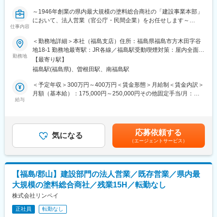
えで決定します。
～1946年創業の県内最大規模の塗料総合商社の「建設事業本部」
■当社の特徴：「日常を染めあげ様々な空間を彩り次世代に続くコ
において、法人営業（官公庁・民間企業）をお任せします～
ミュニケーションをひろげるということ」。当社は1946年4月に
仕事内容
■業務内容：
創業し、皆様方のお引き立てにより2016年に創業70周年を迎えま
お客様（官公庁／民間企業）に対し、提案、入札対応、見積もり
した。塗料の販売からスタート致しましたが、現在は3つの事業本
＜勤務地詳細＞本社（福島支店）住所：福島県福島市方木田字谷
作成等をお任せいたします。
部に分かれ、販売事業本部では塗料・化成品・電子材料・設備機
地18-1 勤務地最寄駅：JR各線／福島駅受動喫煙対策：屋内全面禁
・お客様のニーズやインフラ計画のチェック
器の販売、各種メンテナンス、建設事業本部では交通安全施設工
勤務地
煙変更の範囲：会社の定める事業所
【最寄り駅】
・社内外の調整や見積り作成・積算
事、塗装・防水・防食各種工事請負等、製造事業本部では塗料の
福島駅(福島県)、曽根田駅、南福島駅
・入札資料の作成、入札への参加
調色を展開し、あらゆるニーズに対応しています。流通業者から
・施工管理、現場の立ち合い
高付加価値志向の情報技術商社を目指すだけではなく、あらゆる
＜予定年収＞300万円～400万円＜賃金形態＞月給制＜賃金内訳＞
・新規顧客開拓
先端分野にも事業領域を拡大しています。当社は、総合アメニテ
月額（基本給）：175,000円～250,000円その他固定手当/月：
■はたらき方：
ィプランナーとして、無限に広がる色彩の可能性を軸に、快適性
給与
1,000円固定残業手当/月：29,000円～32,000円（固定残業時間15
残業は月平均15時間程度のため、ワークライフバランスをとって
や潤いといった心の癒しに応える塗料関連製品と技術を提供して
時間0分/月）超過した時間外労働の残業手当は追加支給＜月給＞
はたらいていただけます。
ゆきます。そのなかで我々が残すべきもの、伝えるべきもの、そ
205,000円～283,000円（一律手当を含む）＜昇給有無＞有＜残業
■組織体制：
して本当に必要なこれからを求め続けます。
手当＞有＜給与補足＞※年齢、経験等を考慮したうえで条件提示致
応募依頼する
福島県内では営業は全体42名おります。規模にもよりますが営業
気になる
します。■賞与：年2回 2.3ヶ月分（前年度実績）■昇給：年1回
（エージェントサービス）
所は3名以上、支店だと8名以上の営業メンバーが在籍していま
賃金はあくまでも目安の金額であり、選考を通じて上下する可能
す。
変更の範囲：会社の定める業務
性があります。月給(月額)は固定手当を含めた表記です。
尚、内建設事業部営業は9名となっております。
■当社の特徴：「日常を染めあげ様々な空間を彩り次世代に続くコ
【福島/郡山】建設部門の法人営業／既存営業／県内最
ミュニケーションをひろげるということ」。当社は1946年4月に
大規模の塗料総合商社／残業15H／転勤なし
創業し、皆様方のお引き立てにより2016年に創業70周年を迎えま
した。塗料の販売からスタート致しましたが、現在は3つの事業本
株式会社リンペイ
部に分かれ、販売事業本部では塗料・化成品・電子材料・設備機
正社員
転勤なし
器の販売、各種メンテナンス、建設事業本部では交通安全施設工