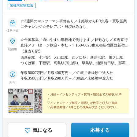
業種未経験歓迎
☆2週間のマンツーマン研修あり／未経験からPR集客・買取営業
にチャレンジ☆テレアポ・飛び込みなし
仕事内容
☆全国募集／通いやすい勤務地で働けます ／転勤なし／原則直行
直帰／U・Iターン歓迎＜本社＞〒160-0023東京都新宿区西新宿五
勤務地
丁目1番1号 住友不動産新宿ファーストタワー3階※転居を伴う転
【最寄り駅】
勤はありません。■その他勤務地・都内23区、関東のプロジェク
西新宿駅、七宝駅、犬山口駅、西ノ口駅、新居浜駅、川之江駅、
ト先やご希望の全国
つくば駅、下妻駅、高島駅(岡山県)、早島駅、浦添前田駅、那覇空
港駅(鉄道)、石鳥谷駅、矢幅駅、脇ノ沢駅、鵜沼宿駅、土岐市駅、
年収5000万円／月収400万円～／41歳／未経験中途入社
くりこま高原駅、長町一丁目駅、宇治駅(奈良線)、久津川駅、山城
年収3500万円／月収290万円～／30歳／未経験中途入社
青谷駅、天ケ瀬駅、有佐駅、吉井駅(群馬県)、前橋大島駅、広駅、
給与
廿日市駅、高瀬駅(香川県)、滝の茶屋駅、あき総合病院前駅、山田
西町駅、具同駅、浜崎駅、朝霞台駅、東岩槻駅、大野原駅、亀山
＜月給＋インセンティブ＋賞与＋報奨金で大幅収入UP
駅(三重県)、三瀬谷駅、南鳥海駅、鶴岡駅、赤湯駅、奈古駅、日野
＞
駅(滋賀県)、堅田駅、近江長岡駅、十文字駅、扇田駅、三ツ境駅、
▽インセンティブ制度／頑張りが数字と収入に直結
鴨宮駅、三沢駅(青森県)、板柳駅、磐田駅、美川駅、野々市駅(Ｉ
▽高単価商材／1件ごとの成果が大きくなりやすい
▽ノウハウを共有／トップ営業が培ったスキルを共有
Ｒいしかわ鉄道線)、九重駅、滑河駅、大網駅、北信太駅、寝屋川
▽報奨金あり／最大100万円＋高級時計を進呈
公園駅、蛍池駅、津久見駅、松浦駅、石橋駅(長崎県)、上田駅、小
作駅、和泉多摩川駅、井荻駅、阿波山川駅、石井駅(徳島県)、南小
松島駅、ゆいの杜東駅、高久駅、五位堂駅、富雄駅、西加積駅、
気になる
応募する
東野尻駅、ハーモニーホール駅、遠賀川駅、行橋駅、糸島高校前