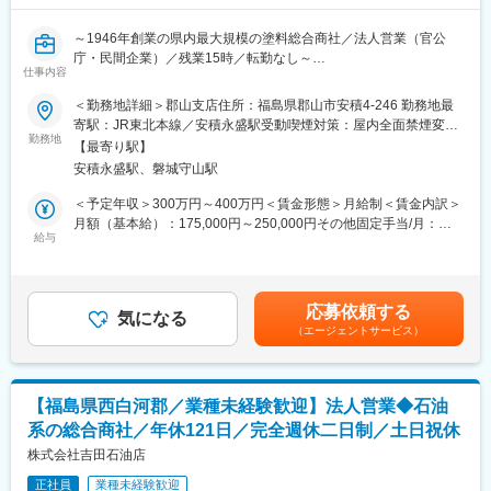
事、塗装・防水・防食各種工事請負等、製造事業本部では塗料の
調色を展開し、あらゆるニーズに対応しています。流通業者から
～1946年創業の県内最大規模の塗料総合商社／法人営業（官公
高付加価値志向の情報技術商社を目指すだけではなく、あらゆる
庁・民間企業）／残業15時／転勤なし～
先端分野にも事業領域を拡大しています。当社は、総合アメニテ
仕事内容
■業務内容：
ィプランナーとして、無限に広がる色彩の可能性を軸に、快適性
お客様（官公庁／民間企業）に対し、提案、入札対応、見積もり
＜勤務地詳細＞郡山支店住所：福島県郡山市安積4-246 勤務地最
や潤いといった心の癒しに応える塗料関連製品と技術を提供して
作成等をお任せいたします。
寄駅：JR東北本線／安積永盛駅受動喫煙対策：屋内全面禁煙変更
ゆきます。そのなかで我々が残すべきもの、伝えるべきもの、そ
・お客様のニーズやインフラ計画のチェック
勤務地
の範囲：会社の定める事業所
して本当に必要なこれからを求め続けます。
【最寄り駅】
・社内外の調整や見積り作成・積算
安積永盛駅、磐城守山駅
・入札資料の作成、入札への参加
・施工管理、現場の立ち合い
＜予定年収＞300万円～400万円＜賃金形態＞月給制＜賃金内訳＞
変更の範囲：会社の定める業務
・新規顧客開拓
月額（基本給）：175,000円～250,000円その他固定手当/月：
■はたらき方：
給与
1,000円固定残業手当/月：29,000円～32,000円（固定残業時間15
残業は月平均15時間程度のため、ワークライフバランスをとって
時間0分/月）超過した時間外労働の残業手当は追加支給＜月給＞
はたらいていただけます。
205,000円～283,000円（一律手当を含む）＜昇給有無＞有＜残業
■組織体制：
手当＞有＜給与補足＞※年齢、経験等を考慮したうえで条件提示致
応募依頼する
福島県内では営業は全体42名おります。
気になる
します。■賞与：年2回 2.3ヶ月分（前年度実績）■昇給：年1回
（エージェントサービス）
規模にもよりますが営業所は3名以上、支店だと8名以上の営業メ
賃金はあくまでも目安の金額であり、選考を通じて上下する可能
ンバーが在籍しています。
性があります。月給(月額)は固定手当を含めた表記です。
尚、内建設事業部営業は9名となっております。
■当社の特徴：
【福島県西白河郡／業種未経験歓迎】法人営業◆石油
「日常を染めあげ様々な空間を彩り次世代に続くコミュニケーシ
系の総合商社／年休121日／完全週休二日制／土日祝休
ョンをひろげるということ」。当社は1946年4月に創業し、皆様
方のお引き立てにより2016年に創業70周年を迎えました。塗料の
株式会社吉田石油店
販売からスタート致しましたが、現在は3つの事業本部に分かれ、
正社員
業種未経験歓迎