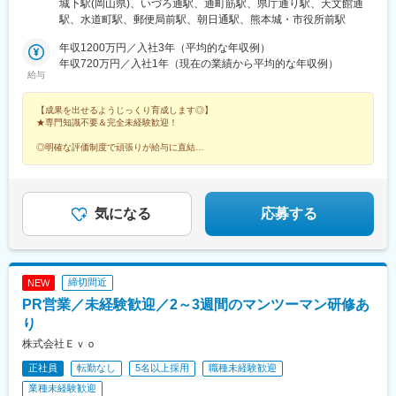
・営業メンバーも含めた全体会議や大規模な工事対応など、他部
城下駅(岡山県)、いづろ通駅、通町筋駅、県庁通り駅、天文館通
千葉県：千葉市■東京都：23区内■神奈川県：横浜市■山梨県：甲
署と協力する機会も多く、コミュニケーションを取りやすい職場
駅、水道町駅、郵便局前駅、朝日通駅、熊本城・市役所前駅
府市▽東海■岐阜県：岐阜市■静岡県：浜松市■愛知県：名古屋市■
です。
三重県：四日市市▽北信越■新潟県：新潟市■富山県：富山市■石
年収1200万円／入社3年（平均的な年収例）
川県：金沢市■福井県：福井市■長野県：長野市▽関西■滋賀県：
年収720万円／入社1年（現在の業績から平均的な年収例）
変更の範囲：会社の定める業務
給与
大津市■京都府：京都市■大阪府：大阪市■兵庫県：神戸市■奈良
県：奈良市■和歌山県：和歌山市▽中国・四国■鳥取県：鳥取市■
【成果を出せるようじっくり育成します◎】
島根県：松江市■岡山県：岡山市■広島県：広島市■山口県：下関
★専門知識不要＆完全未経験歓迎！
市■徳島県：徳島市■香川県：高松市■愛媛県：松山市■高知県：高
知市▽九州■福岡県：福岡市■佐賀県：佐賀市■長崎県：長崎市■熊
◎明確な評価制度で頑張りが給与に直結
本県：熊本市※7月OPEN■大分県：大分市■宮崎県：宮崎市■鹿児
◎未経験でも年収2000万円以上稼げる人材へ
◎キャリアアップも叶う環境
島県：鹿児島市
◎残業月5h程度
気になる
応募する
締切間近
NEW
PR営業／未経験歓迎／2～3週間のマンツーマン研修あ
り
株式会社Ｅｖｏ
正社員
転勤なし
5名以上採用
職種未経験歓迎
業種未経験歓迎