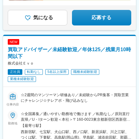
実現可能です♪
▼気になる内容をチェック▼
気になる
応募する
NEW
買取アドバイザー／未経験歓迎／年休125／残業月10時
間以下
株式会社Ｅｖｏ
正社員
転勤なし
5名以上採用
職種未経験歓迎
業種未経験歓迎
☆2週間のマンツーマン研修あり／未経験からPR集客・買取営業
にチャレンジ☆テレアポ・飛び込みなし
仕事内容
☆全国募集／通いやすい勤務地で働けます ／転勤なし／原則直行
直帰／U・Iターン歓迎＜本社＞〒160-0023東京都新宿区西新宿五
勤務地
丁目1番1号 住友不動産新宿ファーストタワー3階※転居を伴う転
【最寄り駅】
勤はありません。■その他勤務地・都内23区、関東のプロジェク
西新宿駅、七宝駅、犬山口駅、西ノ口駅、新居浜駅、川之江駅、
ト先やご希望の全国
つくば駅、下妻駅、高島駅(岡山県)、早島駅、浦添前田駅、那覇空