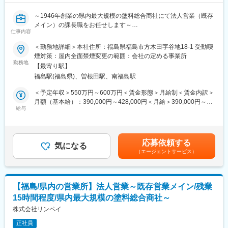
～1946年創業の県内最大規模の塗料総合商社にて法人営業（既存
メイン）の課長職をお任せします～
仕事内容
■業務内容：
各種部門で利用される「塗料」や「化成品」を中心とした商品、
＜勤務地詳細＞本社住所：福島県福島市方木田字谷地18-1 受動喫
各種副資材の営業活動を行っている営業担当者のマネジメントを
煙対策：屋内全面禁煙変更の範囲：会社の定める事業所
行っていただきます。
勤務地
【最寄り駅】
所属部門の営業目標達成に向けて具体的施策が提案でき目標達成
福島駅(福島県)、曽根田駅、南福島駅
に向けた管理および、部下の指導・管理の業務がメインとなる想
定です。
＜予定年収＞550万円～600万円＜賃金形態＞月給制＜賃金内訳＞
※商品例：建物屋根・外壁、自動車板金、部品製造工場、橋梁等に
月額（基本給）：390,000円～428,000円＜月給＞390,000円～
使われる塗料・化学製品を販売します。他にコンプレッサー等機
給与
428,000円＜昇給有無＞有＜残業手当＞無＜給与補足＞※年齢、経
器類、ハケ・ローラー等も販売します。
験等を考慮したうえで条件提示致します。■賞与：年2回（支給実
績3.2ヶ月分／年）■昇給：年1回賃金はあくまでも目安の金額であ
■組織体制：福島県内では営業は全体42名おります。規模にもよ
り、選考を通じて上下する可能性があります。月給(月額)は固定手
応募依頼する
りますが営業所は3名以上、支店だと8名以上の営業メンバーが在
気になる
当を含めた表記です。
（エージェントサービス）
籍しています。
■勤務地補足：
本社（福島支店）を想定しておりますが、店舗は郡山支店（福島
【福島/県内の営業所】法人営業～既存営業メイン/残業
県郡山市）、いわき支店（福島県いわき市）、会津営業所（福島
15時間程度/県内最大規模の塗料総合商社～
県会津若松市）、白河営業所（福島県白河市）もございます。配
属は、当社とご本人の希望を考慮した上で決定します。
株式会社リンペイ
正社員
■当社の特徴：「日常を染めあげ様々な空間を彩り次世代に続くコ