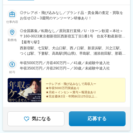
◎テレアポ・飛び込みなし／ブランド品・貴金属の査定・買取を
お任せ◎2～3週間のマンツーマン研修あり！
仕事内容
◎全国募集／転勤なし／原則直行直帰／U・Iターン歓迎＜本社＞
〒160-0023東京都新宿区西新宿五丁目1番1号 住友不動産新宿フ
勤務地
ァーストタワー3階※転居を伴う転勤はありません。■その他勤務
【最寄り駅】
地・都内23区、関東のプロジェクト先やご希望の全国
西新宿駅、七宝駅、犬山口駅、西ノ口駅、新居浜駅、川之江駅、
つくば駅、下妻駅、高島駅(岡山県)、早島駅、浦添前田駅、那覇空
港駅(鉄道)、石鳥谷駅、矢幅駅、脇ノ沢駅、鵜沼宿駅、土岐市駅、
年収5000万円／月収400万円～／41歳／未経験中途入社
くりこま高原駅、長町一丁目駅、宇治駅(奈良線)、久津川駅、山城
年収3500万円／月収290万円～／30歳／未経験中途入社
青谷駅、天ケ瀬駅、有佐駅、吉井駅(群馬県)、前橋大島駅、広駅、
給与
廿日市駅、高瀬駅(香川県)、滝の茶屋駅、あき総合病院前駅、山田
西町駅、具同駅、浜崎駅、朝霞台駅、東岩槻駅、大野原駅、亀山
ーテレアポ・飛び込みなしで高収入ー
駅(三重県)、三瀬谷駅、南鳥海駅、鶴岡駅、赤湯駅、奈古駅、日野
★年収5000万円実績あり
駅(滋賀県)、堅田駅、近江長岡駅、十文字駅、扇田駅、三ツ境駅、
★月給＋インセン＋賞与＋報奨金あり
鴨宮駅、三沢駅(青森県)、板柳駅、磐田駅、美川駅、野々市駅(Ｉ
★完全週休2日・年間休日125日以上
★未経験歓迎・2～3週間のマンツーマン研修
Ｒいしかわ鉄道線)、九重駅、滑河駅、大網駅、北信太駅、寝屋川
★直行直帰OK・残業は月平均10時間以下
公園駅、蛍池駅、津久見駅、松浦駅、石橋駅(長崎県)、上田駅、小
作駅、和泉多摩川駅、井荻駅、阿波山川駅、石井駅(徳島県)、南小
松島駅、ゆいの杜東駅、高久駅、五位堂駅、富雄駅、西加積駅、
気になる
応募する
東野尻駅、ハーモニーホール駅、遠賀川駅、行橋駅、糸島高校前
駅、保原駅、会津若松駅、原ノ町駅、山陽網干駅、三木駅(神戸電