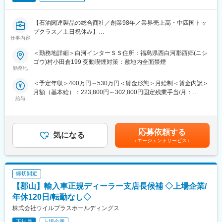
販売事業本部では塗料・化成品・電子材料・設備機器の販売、各
種メンテナンス、建設事業本部では交通安全施設工事、塗装・防
水・防食各種工事請負等、製造事業本部では塗料の調色を展開
【石油関連製品の総合商社／創業98年／業界売上高・中四国トッ
し、あらゆるニーズに対応しています。流通業者から高付加価値
プクラス／土日祝休み】
志向の情報技術商社を目指すだけではなく、あらゆる先端分野に
仕事内容
も事業領域を拡大しています。当社は、総合アメニティプランナ
■概要：
＜勤務地詳細＞白河インターＳＳ住所：福島県西白河郡西郷(ニシ
ーとして、無限に広がる色彩の可能性を軸に、快適性や潤いとい
物流全体の9割にものぼると言われているトラック輸送。
ゴウ)村小田倉199 受動喫煙対策：敷地内全面禁煙
った心の癒しに応える塗料関連製品と技術を提供してゆきます。
当社は全国にトラックステーションを店舗展開をし、運送会社等
勤務地
そのなかで我々が残すべきもの、伝えるべきもの、そして本当に
の物流企業へ燃料を供給しています。売上高は石油小売卸業界で
必要なこれからを求め続けます。
＜予定年収＞400万円～530万円＜賃金形態＞月給制＜賃金内訳＞
は中四国トップの実績を誇ります！
月額（基本給）：223,800円～302,800円固定残業手当/月：
変更の範囲：会社の定める業務
給与
50,000円（固定残業時間29時間0分/月～21時間0分/月）超過した
■業務内容：
時間外労働の残業手当は追加支給＜月給＞273,800円～352,800円
より一層、お客様ニーズに応えていけるよう体制強化を図るべく
（一律手当を含む）＜昇給有無＞有＜残業手当＞有＜給与補足＞※
営業スタッフを募集いたします。
経験・能力を考慮の上、実力に見合った評価で決定します。■月給
＜具体的には＞
応募依頼する
気になる
（一律営業手当含む）＋各種手当＋報奨金（当社規定による）
・既存法人顧客との価格交渉、利用促進
（エージェントサービス）
【月収例】■30万円/27歳（内訳：月給28万円+諸手当）■33万
・まだお取引のない顧客との新規契約
円/31歳（内訳：月給30万円+諸手当）賃金はあくまでも目安の金
額であり、選考を通じて上下する可能性があります。月給(月額)は
※提案例
固定手当を含めた表記です。
締切間近
◎既存顧客…取引拡大のための定期的なアプローチ・フォロー
◎新規顧客…現在の給油コストとの比較資料や当社のメリットを
【郡山】輸入車正規ディーラー支店長候補 ◇上場企業/
提案
年休120日/転勤なし◇
※テレアポ→訪問のため、基本的に飛び込み営業は多く行いませ
株式会社ウイルプラスホールディングス
ん。
正社員
上場企業