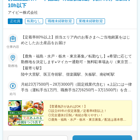
■入社後の流れ：
10h以下
・まずは会社ごとに異なる業務や手順の違いを覚えていただくこ
アイビー株式会社
とからスタートしますが、その後はご経験に応じて、裁量高く業
正社員
転勤なし
職種未経験歓迎
業種未経験歓迎
務・ポジションをお任せしていく予定です。中途・新卒や学歴に
関係なく、キャリアアップも実現しやすい環境も当社の魅力。成
果や自身の意欲次第でキャリアアップにもつながります。
【定着率80%以上】担当エリア内のお客さまへご当地銘菓をはじ
めとしたお土産品をお届け
■組織構成：
仕事内容
・各店舗3～8人が在籍しております。幅広いご年齢の方がご活躍
しております。
【鹿角・福島・水戸・栃木・東京募集／転勤なし】※希望に応じて
勤務地を決定します※マイカー通勤可・無料駐車場あり（東京営業
勤務地
■将来のキャリアパス：
所のみマイカー通勤不可）＜鹿角営業所＞秋田県鹿角市八幡平字
【最寄り駅】
激変する環境のなか、生活インフラの重要性や安定性は高まる一
大里家ノ下331-3＜福島営業所＞福島県福島市飯坂町平野字中原
陸中大里駅、医王寺前駅、偕楽園駅、矢板駅、南砂町駅
方。当社の事業も拡大傾向にありますのでキャリアチャンスも豊
40-5＜水戸営業所＞茨城県水戸市見川2丁目57-18＜栃木営業所＞
富にございます。
栃木県矢板市末広町4-7＜東京営業所＞東京都江東区南砂7丁目12-
月給23万7500円～28万3000円（固定残業代含む）※上記には一律
また、希望によっては他の部署・職種へのキャリアチェンジなど
1※受動喫煙対策：対策済み
手当（運転手当1万円、職務手当2万6250円～3万1500円）を含み
給与
も可能ですので、あなたが思い描く理想のキャリアを実現してく
ます※固定残業代は、時間外労働の有無に関わらず16時間～17時
ださいね
間分を、月2万6250円～3万1500円支給上記を超える時間外労働
※キャリアに年齢・性別などは不問です
分は追加で支給
【普通免許があればOK！】
◎設立65年の安定基盤／定着率8割以上！
◎完全週休2日制／有給が取りやすい！
■残業ゼロを実現／社員みんなで続けています◎：
◎鹿角・福島・水戸・栃木・東京募集／配送は基本県
・年齢・性別・立場などに関係なく、プライベートを大切にした
内・1時間圏内
いというのはみんなの共通の思い。
◎残業月10h以下／繁忙期以外残業ほぼなし
◎未経験入社8割／チームワーク抜群
だからこそ、当社は定時内に仕事を終わらせて、「残業なし」で
帰れる環境や仕組みを整えました。ごくたまに残業をお願いする