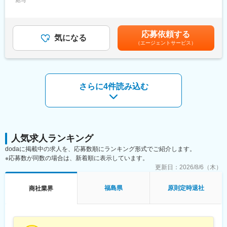
給与
390,000円～450,000円＜昇給有無＞有＜残業手当＞無＜給与補足
港駅(大阪モノレール)、狛江駅、芳賀台駅、学園前駅(奈良県)、上
＞※達成率81％からインセンティブ支給有り※達成率によっては、
保原駅、肥後橋駅、下板橋駅、登戸駅、東伏見駅、下総中山駅、
■業務内容
初年度から年収800万円稼ぐ方もいらっしゃいます■昇給有り■四
南林間駅、志村坂上駅、駅東公園前駅、下高井戸駅、岩原駅、熊
・Salesforceを活用し、担当エリアや顧客の分析・理解を深める
半期営業報奨金■賞与年１回■入社後のインセンティブ保証制度あ
応募依頼する
川駅、逗子・葉山駅、宮前平駅、並木中央駅、西新宿五丁目駅、
・顧客ニーズに応じた製品・システムの提案
気になる
り■モデル年収（固定給8割）：・700万円／4年目・800万円／営
（エージェントサービス）
山陽女学園前駅、球場前駅(高知県)、大江橋駅、宇都宮駅東口駅
・訪問時には製品デモを実施し、使用シーンを踏まえた提案を行
業課長／4年目賃金はあくまでも目安の金額であり、選考を通じて
う
上下する可能性があります。月給(月額)は固定手当を含めた表記で
・担当顧客は100～150社、そのうち10～30社に重点対応（既存8
す。
割、新規は反響営業で2割）
さらに4件読み込む
■取扱商材
・ソフトウェアによる工具管理システム
・機械、電動工具
■仕事の魅力
単なる製品販売ではなく、資産管理システムを活用し、工具の寿
人気求人ランキング
命を見極めながら新製品を提案。さらに、建設現場で使用される
dodaに掲載中の求人を、応募数順にランキング形式でご紹介します。
レーザー探査機、ドリル、切削・留付製品などをワンストップで
※応募数が同数の場合は、新着順に表示しています。
提供できるため、有形・無形の幅広いソリューションを継続的に
更新日：
2026/8/6（木）
提案できます。
福島県
原則定時退社
商社業界
■組織体制
・全国で350名以上の営業が在籍
・チームは8～10名構成（マネージャー1名＋メンバー7～9名）
・直行直帰型ながら、週数回はチームで情報共有や新人サポート