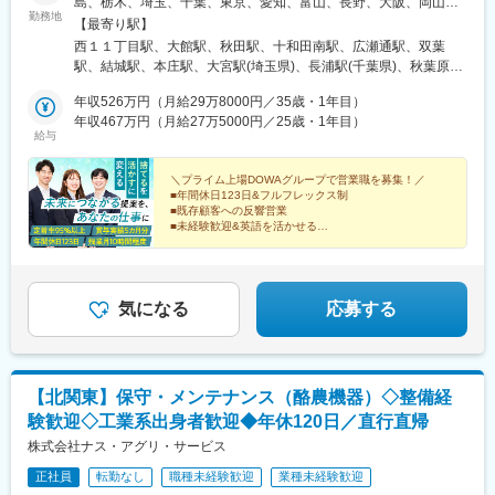
島、栃木、埼玉、千葉、東京、愛知、富山、長野、大阪、岡山、
勤務地
山口、福岡、熊本、沖縄のいずれかの営業所にて勤務いただきま
【最寄り駅】
す。一部自動車通勤可能なオフィスもあり！＜★最優先で面接し
西１１丁目駅、大館駅、秋田駅、十和田南駅、広瀬通駅、双葉
ます！注力採用中の勤務地＞・福島県：双葉郡大熊町・千葉県：
駅、結城駅、本庄駅、大宮駅(埼玉県)、長浦駅(千葉県)、秋葉原
袖ケ浦市・埼玉県：本庄市・岡山県：岡山市、久米郡美咲町＜そ
駅、高岡駅、塩尻駅、伏見駅(愛知県)、渡辺橋駅、林野駅、東山・
の他募集中の拠点＞・秋田県：大館市、秋田市、鹿角郡小坂町・
年収526万円（月給29万8000円／35歳・1年目）
おかでんミュージアム駅、徳山駅、祇園駅(福岡県)、松橋駅、美栄
大阪府：大阪市※受動喫煙対策あり（屋内全面禁煙）＼インタビュ
年収467万円（月給27万5000円／25歳・1年目）
橋駅、中央区役所前駅、勾当台公園駅、末広町駅(東京都)、丸の内
給与
ー／社内はフレンドリーな方が多く、土日に先輩や同期から遊び
駅(愛知県)、福島駅(大阪府・阪神線)、博多駅、県庁前駅(沖縄
に誘われても「ぜひ行きたい」と思えるほど雰囲気が良いです
県)、西８丁目駅、青葉通一番町駅、岩本町駅、末広町駅(富山
（実際は誘われません）。こうした環境は、入社前の予想以上に
＼プライム上場DOWAグループで営業職を募集！／
県)、国際センター駅、西梅田駅、櫛田神社前駅
■年間休日123日&フルフレックス制
自分にとっての安心材料になりました。（Rさん／2024年9月入
■既存顧客への反響営業
社）
■未経験歓迎&英語を活かせる
■賞与年2回（昨年度実績5カ月分）
■残業月10時間程度
■充実の育成&フォロー体制完備
■定着率95%以上
気になる
応募する
【北関東】保守・メンテナンス（酪農機器）◇整備経
験歓迎◇工業系出身者歓迎◆年休120日／直行直帰
株式会社ナス・アグリ・サービス
正社員
転勤なし
職種未経験歓迎
業種未経験歓迎