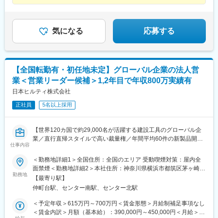
鴨宮駅、三沢駅(青森県)、板柳駅、磐田駅、美川駅、野々市駅(Ｉ
Ｒいしかわ鉄道線)、九重駅、滑河駅、大網駅、北信太駅、寝屋川
公園駅、蛍池駅、津久見駅、松浦駅、石橋駅(長崎県)、上田駅、小
気になる
応募する
作駅、和泉多摩川駅、井荻駅、阿波山川駅、石井駅(徳島県)、南小
松島駅、ゆいの杜東駅、高久駅、五位堂駅、富雄駅、西加積駅、
東野尻駅、ハーモニーホール駅、遠賀川駅、行橋駅、糸島高校前
駅、保原駅、会津若松駅、原ノ町駅、山陽網干駅、三木駅(神戸電
鉄線)、南小樽駅、稲積公園駅、苫小牧駅、和歌山港駅、淀屋橋
【全国転勤有・初任地未定】グローバル企業の法人営
駅、大山駅(東京都)、モレラ岐阜駅、千歳駅(北海道)、卸町駅(宮城
業＜営業リーダー候補＞1,2年目で年収800万実績有
県)、伏屋駅、吉塚駅、伊予三島駅、友部駅、花崎駅、偕楽園駅、
日本ヒルティ株式会社
守谷駅、ゆめみ野駅、北春日部駅、上星川駅、善行駅、三崎口
駅、内宿駅、柏の葉キャンパス駅、岩瀬駅、古河駅、鶴瀬駅、東
正社員
5名以上採用
武動物公園駅、上板橋駅、本厚木駅、亀戸水神駅、東千葉駅、高
田駅(神奈川県)、向ケ丘遊園駅、北山田駅(神奈川県)、西武柳沢
駅、川和町駅、雀宮駅、岡本駅(栃木県)、木更津駅、北松戸駅、武
【世界120カ国で約29,000名が活躍する建設工具のグローバル企
里駅、栗橋駅、樅山駅、湯河原駅、松戸駅、東富岡駅、新鹿沼
業／直行直帰スタイルで高い裁量権／年間平均60件の新製品開発
仕事内容
駅、楡木駅、原木中山駅、東林間駅、東武宇都宮駅、秩父駅、小
／売上規模6,000億円】
竹向原駅、鶴間駅、西大島駅、新浦安駅、本蓮沼駅、相模原駅、
◆明確な評価制度／固定給8割＋インセンティブあり／年間休日
＜勤務地詳細1＞全国住所：全国のエリア 受動喫煙対策：屋内全
十条駅(東京都)、みどり台駅、東宿郷駅、江曽島駅、笠間駅、下館
125日／社員定着率92％◆
面禁煙＜勤務地詳細2＞本社住所：神奈川県横浜市都筑区茅ヶ崎南
駅、新守谷駅、流山おおたかの森駅、南柏駅、明大前駅、塚原
勤務地
2-6-20 勤務地最寄駅：横浜市営地下鉄線／仲町台駅受動喫煙対
【最寄り駅】
駅、瀬谷駅、北茅ケ崎駅、千葉ニュータウン中央駅、柏駅、西小
■募集背景
策：屋内全面禁煙変更の範囲：会社の定める事業所（リモートワ
仲町台駅、センター南駅、センター北駅
泉駅、公津の杜駅、八街駅、茂原駅、牛浜駅、藤沢駅、雑色駅、
建設業界において、圧倒的なブランド力と製品力を武器に事業を
ーク含む）
西立川駅、北八王子駅、三鷹駅、曳舟駅、西葛西駅、逗子駅、宮
拡大中。今回、製品やサービスを通じて課題解決を行うコンサル
＜予定年収＞615万円～700万円＜賃金形態＞月給制補足事項なし
崎台駅、並木北駅、古淵駅、矢板駅、北真岡駅、伊勢原駅、淵野
ティング型営業を担っていただける方を募集します。国内市場は
＜賃金内訳＞月額（基本給）：390,000円～450,000円＜月給＞
辺駅、中野坂上駅、広電廿日市駅、安芸駅、土佐山田駅、大阪空
約45～50兆円規模で、世界第3位の大きさを誇ります。