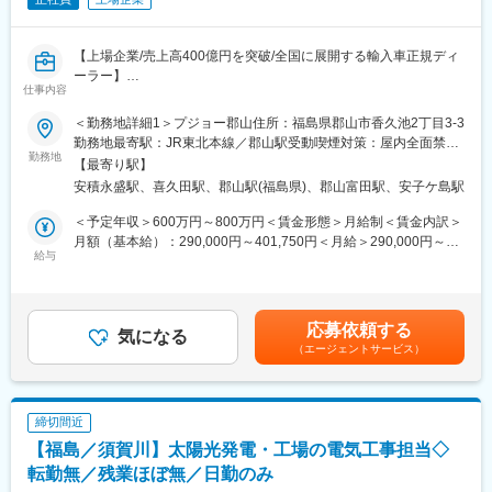
※リース車両貸与後は、直行直帰の営業スタイルも可能。
※30~40代が多く活躍中！
【上場企業/売上高400億円を突破/全国に展開する輸入車正規ディ
■入社後の流れ：
ーラー】
仕事内容
入社～1か月は、事業のことや業界のことを理解して頂くため、基
本的にSS（ガソリンスタンド）にて研修を行います。その後は、
★★業務内容★★
＜勤務地詳細1＞プジョー郡山住所：福島県郡山市香久池2丁目3-3
営業現場でのOJTや研修のほか先輩との同行を通じて、知識を深
当社の輸入車正規ディーラー店舗にて、各店舗のマネジメントを
勤務地最寄駅：JR東北本線／郡山駅受動喫煙対策：屋内全面禁煙
めていきます。
行う支店長の候補者としてご入社いただきます。
勤務地
＜勤務地詳細2＞ポルシェセンター郡山住所：福島県郡山市喜久田
【最寄り駅】
町字松ヶ作16-200 勤務地最寄駅：JR東北本線／郡山駅受動喫煙
安積永盛駅、喜久田駅、郡山駅(福島県)、郡山富田駅、安子ケ島駅
■キャリアパス：
◇数値管理（店舗の様々な目標数値に対しての進捗管理や実績の
対策：屋内全面禁煙変更の範囲：会社の定める事業所
当社の評価制度は、営業成績(結果)だけでなく行動面(プロセス)も
報告）
＜予定年収＞600万円～800万円＜賃金形態＞月給制＜賃金内訳＞
しっかり評価するのが特徴です。
◇スタッフの指導・育成・評価
月額（基本給）：290,000円～401,750円＜月給＞290,000円～
その評価を基に、ゆくゆくは支店長や本社統括等能力や適性を活
◇スタッフのスケジュール管理
給与
401,750円＜昇給有無＞有＜残業手当＞無＜給与補足＞・役職手
かし長く活躍いただけるフィールドがあります。
◇シフト、勤怠管理
当・インセンティブ別途支給（半期に一度）・賞与 年２回
入社3～4年目など早期で役職を任されている実績もあり、仕事を
◇顧客対応
支給（6月,12月）・給与改定 年２回（7月,1月）賃金はあくまで
通じて自己成長を実感できる環境があります。
◇その他店舗運営に関わる業務
も目安の金額であり、選考を通じて上下する可能性があります。
応募依頼する
気になる
月給(月額)は固定手当を含めた表記です。
■仕事の魅力：
（エージェントサービス）
【教育体制】
石油関連製品以外にもお客様が求めているモノ、ご自身が提案し
業務はOJTで習得いただきます。
たいモノを自由に提案することができます。
・人事オリエンテーション：入社日に人事より会社規程や勤怠の
商談相手は、社長や経営者層の方が多く、月間で数億円という売
説明を行います。
締切間近
上を動かすこともあります。
・営業推進室研修：営業の販売促進部門より、全3回の研修を行い
【福島／須賀川】太陽光発電・工場の電気工事担当◇
ます。
■確かな営業基盤◎
（入社時・入社より１か月・入社より３か月）
転勤無／残業ほぼ無／日勤のみ
現在全国約4,000社の運送会社と契約を結び業界売上高・中四国
・メーカー研修：メーカー主催の研修に参加いただく事がござい