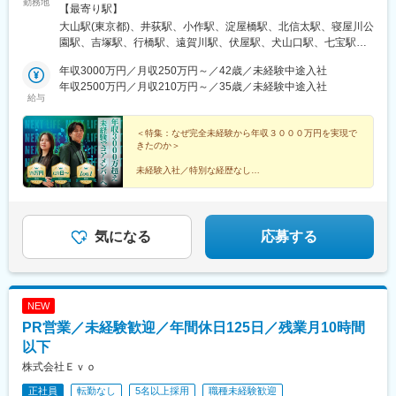
勤務地
一人ひとりの希望や生活環境を伺い、最適な配属先を決定します
【最寄り駅】
◎地域に根ざして働きつつ、キャリアアップや高収入を目指せる
大山駅(東京都)、井荻駅、小作駅、淀屋橋駅、北信太駅、寝屋川公
環境をご用意しています。【本社】 大阪府大阪市中央区伏見町4
園駅、吉塚駅、行橋駅、遠賀川駅、伏屋駅、犬山口駅、七宝駅、
丁目2-7 PMO淀屋橋4階 【その他エリア】関西／東海／中国／関
和泉多摩川駅、三ツ境駅、鴨宮駅、朝霞台駅、大野原駅、東岩槻
東エリアを中心としたプロジェクト先（勤務地は、ご希望や現在
年収3000万円／月収250万円～／42歳／未経験中途入社
駅、九重駅、滑河駅、大網駅、蛍池駅、三木駅(神戸電鉄線)、山陽
のお住まいを考慮して決定します◎）※転居を伴う転勤はありませ
年収2500万円／月収210万円～／35歳／未経験中途入社
網干駅、山城青谷駅、五位堂駅、学園前駅(奈良県)、三瀬谷駅、亀
給与
ん。
山駅(三重県)、日野駅(滋賀県)、堅田駅、近江長岡駅、宇治駅(奈良
線)、久津川駅、和歌山港駅、前橋大島駅、吉井駅(群馬県)、つく
＜特集：なぜ完全未経験から年収３０００万円を実現で
ば駅、下妻駅、高久駅、ゆいの杜東駅、西ノ口駅、磐田駅、土岐
きたのか＞
市駅、鵜沼宿駅、モレラ岐阜駅、上田駅、新居浜駅、伊予三島
駅、川之江駅、高島駅(岡山県)、早島駅、高瀬駅(香川県)、滝の茶
未経験入社／特別な経歴なし
屋駅、具同駅、あき総合病院前駅、山田西町駅、廿日市駅、広
コアメンバーで、年収１０００万円、２０００万円、３
駅、石井駅(徳島県)、阿波山川駅、南小松島駅、美川駅、野々市駅
０００万円を実現した者たち。
(ＩＲいしかわ鉄道線)、西加積駅、東野尻駅、三沢駅(青森県)、板
柳駅、脇ノ沢駅、石鳥谷駅、矢幅駅、扇田駅、十文字駅、原ノ町
人生を変えた、リアルな声を集めました。
気になる
応募する
駅、保原駅、会津若松駅、南鳥海駅、鶴岡駅、赤湯駅、卸町駅(宮
▼続きは特集記事へ▼
城県)、長町一丁目駅、くりこま高原駅、ハーモニーホール駅、奈
古駅、糸島高校前駅、石橋駅(長崎県)、松浦駅、津久見駅、浜崎
駅、天ケ瀬駅、有佐駅、南小樽駅、稲積公園駅、苫小牧駅、千歳
NEW
駅(北海道)、浦添前田駅、那覇空港駅(鉄道)、肥後橋駅、狛江駅、
PR営業／未経験歓迎／年間休日125日／残業月10時間
大阪空港駅(大阪モノレール)、富雄駅、芳賀台駅、安芸駅、土佐山
田駅、広電廿日市駅、上保原駅、大江橋駅、球場前駅(高知県)、山
以下
陽女学園前駅
株式会社Ｅｖｏ
正社員
転勤なし
5名以上採用
職種未経験歓迎