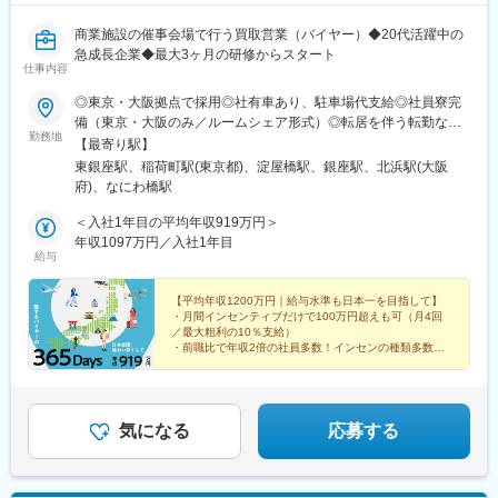
商業施設の催事会場で行う買取営業（バイヤー）◆20代活躍中の
急成長企業◆最大3ヶ月の研修からスタート
仕事内容
◎東京・大阪拠点で採用◎社有車あり、駐車場代支給◎社員寮完
備（東京・大阪のみ／ルームシェア形式）◎転居を伴う転勤なし※
勤務地
年間で最大4回の出張あり（最長1ヶ月）■全国の催事会場での勤
【最寄り駅】
務（毎週金曜の営業終了後はMTGのため各拠点へのオフィス出勤
東銀座駅、稲荷町駅(東京都)、淀屋橋駅、銀座駅、北浜駅(大阪
が発生します）催事会場は一都三県と大阪・兵庫を中心に、北海
府)、なにわ橋駅
道、九州、愛知、中国地方など全国の商業施設で開催。催事会場
は1週間ごとに変更しており、基本的には直行直帰スタイルです。
＜入社1年目の平均年収919万円＞
※遠方での催事（出張）に関してはご相談のうえ、本人同意のもと
年収1097万円／入社1年目
給与
お願いしています。■東京本社東京都中央区銀座6-13-9 GIRAC
GINZA 9階 bizcube■東京拠点東京都台東区■大阪拠点大阪府大阪
市中央区■地方拠点・北海道・宮城県（仙台エリア）・群馬県・新
【平均年収1200万円｜給与水準も日本一を目指して】
・月間インセンティブだけで100万円超えも可（月4回
潟県・静岡県（浜松エリア）・愛知県・長野県・岐阜県・広島
／最大粗利の10％支給）
県・兵庫県（大阪府一部含む）・熊本県（福岡県一部含む）・沖
・前職比で年収2倍の社員多数！インセンの種類多数
縄県
・toCビジネスでは珍しい土日休み&1週間以上の大型連
休年3回
気になる
応募する