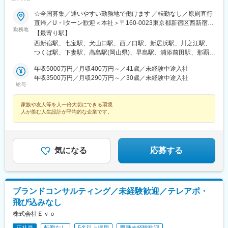
十条駅(東京都)、みどり台駅、東宿郷駅、江曽島駅、笠間駅、下館
☆全国募集／通いやすい勤務地で働けます ／転勤なし／原則直行
駅、新守谷駅、流山おおたかの森駅、南柏駅、明大前駅、塚原
直帰／U・Iターン歓迎＜本社＞〒160-0023東京都新宿区西新宿五
駅、瀬谷駅、北茅ケ崎駅、千葉ニュータウン中央駅、柏駅、西小
勤務地
丁目1番1号 住友不動産新宿ファーストタワー3階※転居を伴う転
【最寄り駅】
泉駅、公津の杜駅、八街駅、茂原駅、牛浜駅、藤沢駅、雑色駅、
勤はありません。■その他勤務地・都内23区、関東のプロジェク
西新宿駅、七宝駅、犬山口駅、西ノ口駅、新居浜駅、川之江駅、
西立川駅、北八王子駅、三鷹駅、曳舟駅、西葛西駅、逗子駅、宮
ト先やご希望の全国
つくば駅、下妻駅、高島駅(岡山県)、早島駅、浦添前田駅、那覇空
崎台駅、並木北駅、古淵駅、矢板駅、北真岡駅、伊勢原駅、淵野
港駅(鉄道)、石鳥谷駅、矢幅駅、脇ノ沢駅、鵜沼宿駅、土岐市駅、
辺駅、中野坂上駅、広電廿日市駅、安芸駅、土佐山田駅、大阪空
年収5000万円／月収400万円～／41歳／未経験中途入社
くりこま高原駅、長町一丁目駅、宇治駅(奈良線)、久津川駅、山城
港駅(大阪モノレール)、狛江駅、芳賀台駅、学園前駅(奈良県)、上
年収3500万円／月収290万円～／30歳／未経験中途入社
青谷駅、天ケ瀬駅、有佐駅、吉井駅(群馬県)、前橋大島駅、広駅、
保原駅、肥後橋駅、下板橋駅、登戸駅、東伏見駅、下総中山駅、
給与
廿日市駅、高瀬駅(香川県)、滝の茶屋駅、あき総合病院前駅、山田
南林間駅、志村坂上駅、駅東公園前駅、下高井戸駅、岩原駅、熊
西町駅、具同駅、浜崎駅、朝霞台駅、東岩槻駅、大野原駅、亀山
川駅、逗子・葉山駅、宮前平駅、並木中央駅、西新宿五丁目駅、
家族や友人等を人一倍大切にできる環境
駅(三重県)、三瀬谷駅、南鳥海駅、鶴岡駅、赤湯駅、奈古駅、日野
山陽女学園前駅、球場前駅(高知県)、大江橋駅、宇都宮駅東口駅
人が羨む人生設計が平均的な企業です。
駅(滋賀県)、堅田駅、近江長岡駅、十文字駅、扇田駅、三ツ境駅、
鴨宮駅、三沢駅(青森県)、板柳駅、磐田駅、美川駅、野々市駅(Ｉ
Ｒいしかわ鉄道線)、九重駅、滑河駅、大網駅、北信太駅、寝屋川
公園駅、蛍池駅、津久見駅、松浦駅、石橋駅(長崎県)、上田駅、小
気になる
応募する
作駅、和泉多摩川駅、井荻駅、阿波山川駅、石井駅(徳島県)、南小
松島駅、ゆいの杜東駅、高久駅、五位堂駅、富雄駅、西加積駅、
東野尻駅、ハーモニーホール駅、遠賀川駅、行橋駅、糸島高校前
駅、保原駅、会津若松駅、原ノ町駅、山陽網干駅、三木駅(神戸電
鉄線)、南小樽駅、稲積公園駅、苫小牧駅、和歌山港駅、淀屋橋
ブランドコンサルティング／未経験歓迎／テレアポ・
駅、大山駅(東京都)、モレラ岐阜駅、千歳駅(北海道)、卸町駅(宮城
飛び込みなし
県)、伏屋駅、吉塚駅、伊予三島駅、友部駅、花崎駅、偕楽園駅、
株式会社Ｅｖｏ
守谷駅、ゆめみ野駅、北春日部駅、上星川駅、善行駅、三崎口
駅、内宿駅、柏の葉キャンパス駅、岩瀬駅、古河駅、鶴瀬駅、東
正社員
転勤なし
5名以上採用
職種未経験歓迎