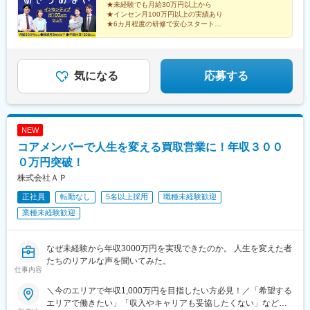
★未経験でも月給30万円以上から
徒歩3分（2）催事 ※直行直帰OK■勤務エリアは全国一都三県を
給35万円以上＋毎月インセンティブ＋各種手当※給与は経験・能
★インセン月100万円以上の実績あり
中心に、各地のスーパーマーケットや商業施設、ホームセンター
力を考慮の上で決定します。【年収例】年収1200万円／入社3年
★6カ月程度の研修で安心スタート
のイベントブースでのお仕事です。
目／インセンティブ月50万円以上年収550万円／入社1年目／イン
★完全週休2日・年間休日120日
★原則定時退社！残業は月平均5h以下
センティブ月10万円以上／未経験スタート
★「買取大吉」の圧倒的な信頼感
気になる
応募する
NEW
コアメンバーで人生を変える買取営業に！年収３００
０万円突破！
株式会社ＡＰ
正社員
転勤なし
5名以上採用
職種未経験歓迎
業種未経験歓迎
なぜ未経験から年収3000万円を実現できたのか。 人生を変えた者
たちのリアルな声を聞いてみた。
仕事内容
＼今のエリアで年収1,000万円を目指したい方必見！／「希望する
エリアで働きたい」「収入やキャリアも妥協したくない」など、