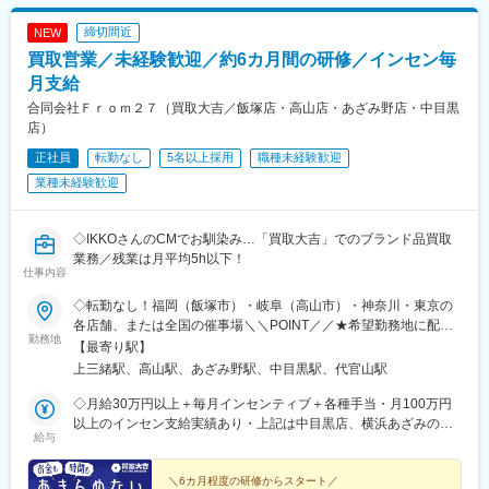
鉄線)、南小樽駅、稲積公園駅、苫小牧駅、和歌山港駅、淀屋橋
駅、大山駅(東京都)、モレラ岐阜駅、千歳駅(北海道)、卸町駅(宮城
締切間近
NEW
県)、伏屋駅、吉塚駅、伊予三島駅、友部駅、花崎駅、偕楽園駅、
買取営業／未経験歓迎／約6カ月間の研修／インセン毎
守谷駅、ゆめみ野駅、北春日部駅、上星川駅、善行駅、三崎口
駅、内宿駅、柏の葉キャンパス駅、岩瀬駅、古河駅、鶴瀬駅、東
月支給
武動物公園駅、上板橋駅、本厚木駅、亀戸水神駅、東千葉駅、高
合同会社Ｆｒｏｍ２７（買取大吉／飯塚店・高山店・あざみ野店・中目黒
田駅(神奈川県)、向ケ丘遊園駅、北山田駅(神奈川県)、西武柳沢
店）
駅、川和町駅、雀宮駅、岡本駅(栃木県)、木更津駅、北松戸駅、武
正社員
転勤なし
5名以上採用
職種未経験歓迎
里駅、栗橋駅、樅山駅、湯河原駅、松戸駅、東富岡駅、新鹿沼
駅、楡木駅、原木中山駅、東林間駅、東武宇都宮駅、秩父駅、小
業種未経験歓迎
竹向原駅、鶴間駅、西大島駅、新浦安駅、本蓮沼駅、相模原駅、
十条駅(東京都)、みどり台駅、東宿郷駅、江曽島駅、笠間駅、下館
駅、新守谷駅、流山おおたかの森駅、南柏駅、明大前駅、塚原
◇IKKOさんのCMでお馴染み…「買取大吉」でのブランド品買取
駅、瀬谷駅、北茅ケ崎駅、千葉ニュータウン中央駅、柏駅、西小
業務／残業は月平均5h以下！
仕事内容
泉駅、公津の杜駅、八街駅、茂原駅、牛浜駅、藤沢駅、雑色駅、
西立川駅、北八王子駅、三鷹駅、曳舟駅、西葛西駅、逗子駅、宮
◇転勤なし！福岡（飯塚市）・岐阜（高山市）・神奈川・東京の
崎台駅、並木北駅、古淵駅、矢板駅、北真岡駅、伊勢原駅、淵野
各店舗、または全国の催事場＼＼POINT／／★希望勤務地に配属
辺駅、中野坂上駅、広電廿日市駅、安芸駅、土佐山田駅、大阪空
勤務地
★U・Iターン歓迎★飯塚・高山はオープニングスタッフ募集★飯
【最寄り駅】
港駅(大阪モノレール)、狛江駅、芳賀台駅、学園前駅(奈良県)、上
塚店、高山店はマイカー通勤OK★催事担当は直行直帰OK（1）店
上三緒駅、高山駅、あざみ野駅、中目黒駅、代官山駅
保原駅、肥後橋駅、下板橋駅、登戸駅、東伏見駅、下総中山駅、
舗 ※いずれかにて勤務■買取大吉 スーパー川食 食彩館 飯塚店・
南林間駅、志村坂上駅、駅東公園前駅、下高井戸駅、岩原駅、熊
福岡県飯塚市有安429-1・新飯塚駅より車で11分■買取大吉 高山
◇月給30万円以上＋毎月インセンティブ＋各種手当・月100万円
川駅、逗子・葉山駅、宮前平駅、並木中央駅、西新宿五丁目駅、
駅前店・岐阜県高山市昭和町1-320 佐古ビル1階・高山駅より徒
以上のインセン支給実績あり・上記は中目黒店、横浜あざみの店
山陽女学園前駅、球場前駅(高知県)、大江橋駅、宇都宮駅東口駅
給与
歩1分■買取大吉 横浜あざみ野店 ・神奈川県横浜市青葉区あざみ
の場合※飯塚店、高山店、催事場勤務の場合は月給27万円以上＋
野1-3-3 第2金子ハイツ1F・あざみ野駅より徒歩2分■買取大吉 中
毎月インセンティブ＋各種手当になります。※給与は経験・能力を
目黒駅前店東京都目黒区上目黒1-17-8 細田ビル1F・中目黒駅より
考慮の上で決定します。＼豊かな経験をお持ちの方は優遇／◇月
＼6カ月程度の研修からスタート／