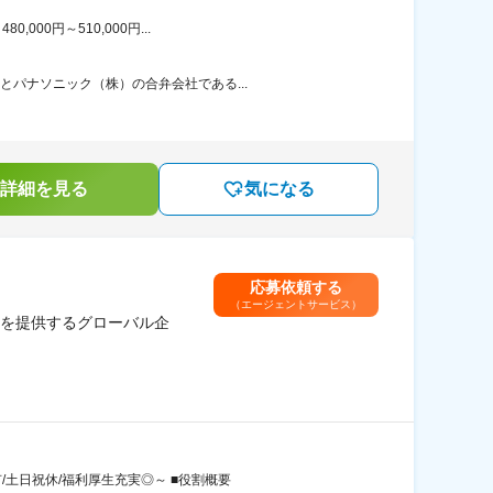
00円～510,000円...
とパナソニック（株）の合弁会社である...
詳細を見る
気になる
応募依頼する
（エージェントサービス）
品を提供するグローバル企
土日祝休/福利厚生充実◎～ ■役割概要