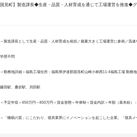
国見町】製造課長◆生産・品質・人材育成を通じて工場運営を推進◆グ
～製造課長として生産・品質・人材育成を統括／裁量大きく工場運営に参画／迅速
学歴不問
＜勤務地詳細＞福島工場住所：福島県伊達郡国見町山崎小林西11-4福島工場 勤務地最
藤田駅、桑折駅、貝田駅
＜予定年収＞650万円～850万円＜賃金形態＞年俸制＜賃金内訳＞年額（基本給）：6,500,
～「睡眠の質」にこだわり、寝具業界にイノベーションを起こした企業。「寝具メー