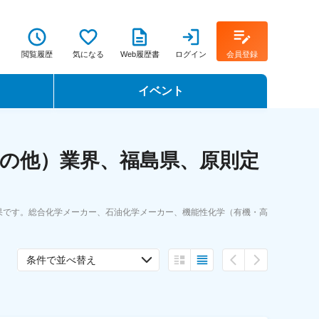
閲覧履歴
気になる
Web履歴書
ログイン
会員登録
イベント
転職イベント・転職セミナー
の他）業界、福島県、原則定
転職フェア
転職セミナー動画
果です。総合化学メーカー、石油化学メーカー、機能性化学（有機・高
条件で並べ替え