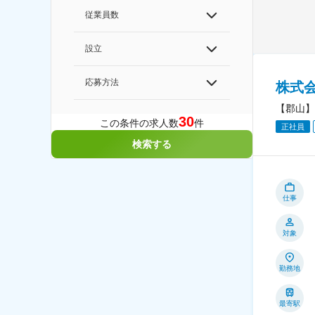
従業員数
設立
応募方法
株式
【郡山】
30
この条件の求人数
件
正社員
検索する
仕事
対象
勤務地
最寄駅