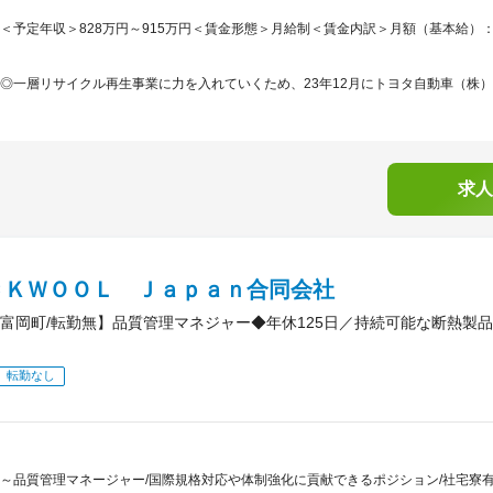
＜予定年収＞828万円～915万円＜賃金形態＞月給制＜賃金内訳＞月額（基本給）：480,0
◎一層リサイクル再生事業に力を入れていくため、23年12月にトヨタ自動車（株）
求人
ＣＫＷＯＯＬ Ｊａｐａｎ合同会社
富岡町/転勤無】品質管理マネジャー◆年休125日／持続可能な断熱製
転勤なし
～品質管理マネージャー/国際規格対応や体制強化に貢献できるポジション/社宅寮有/