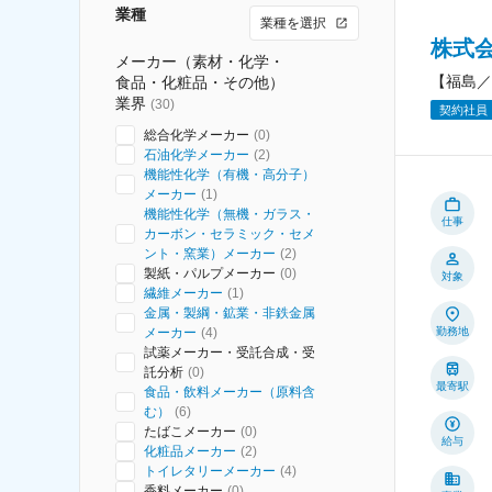
業種
業種を選択
株式会
メーカー（素材・化学・
【福島／
食品・化粧品・その他）
業界
(
30
)
契約社員
総合化学メーカー
(
0
)
石油化学メーカー
(
2
)
機能性化学（有機・高分子）
メーカー
(
1
)
機能性化学（無機・ガラス・
仕事
カーボン・セラミック・セメ
ント・窯業）メーカー
(
2
)
製紙・パルプメーカー
(
0
)
対象
繊維メーカー
(
1
)
金属・製綱・鉱業・非鉄金属
メーカー
(
4
)
勤務地
試薬メーカー・受託合成・受
託分析
(
0
)
最寄駅
食品・飲料メーカー（原料含
む）
(
6
)
たばこメーカー
(
0
)
給与
化粧品メーカー
(
2
)
トイレタリーメーカー
(
4
)
香料メーカー
(
0
)