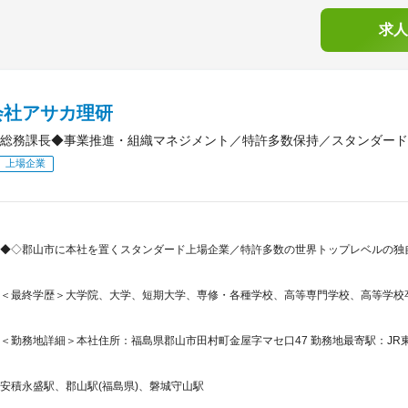
求人
会社アサカ理研
総務課長◆事業推進・組織マネジメント／特許多数保持／スタンダード
上場企業
◆◇郡山市に本社を置くスタンダード上場企業／特許多数の世界トップレベルの独自
＜最終学歴＞大学院、大学、短期大学、専修・各種学校、高等専門学校、高等学校
＜勤務地詳細＞本社住所：福島県郡山市田村町金屋字マセ口47 勤務地最寄駅：JR東
安積永盛駅、郡山駅(福島県)、磐城守山駅