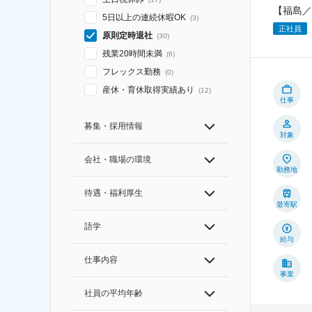
【福島／
5日以上の連続休暇OK
(
3
)
正社員
原則定時退社
(
30
)
残業20時間未満
(
6
)
フレックス勤務
(
0
)
産休・育休取得実績あり
(
12
)
仕事
募集・採用情報
対象
会社・職場の環境
勤務地
待遇・福利厚生
最寄駅
語学
給与
仕事内容
事業
社員の平均年齢