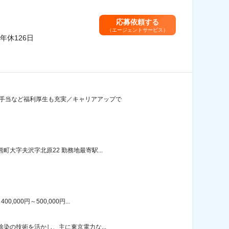
応募依頼する
（エージェントサービス）
休126日
場手当など福利厚生も充実／キャリアアップで
大字夫沢字北原22 勤務地最寄駅...
00円～500,000円...
除染の技術を活かし、主に東京電力な...