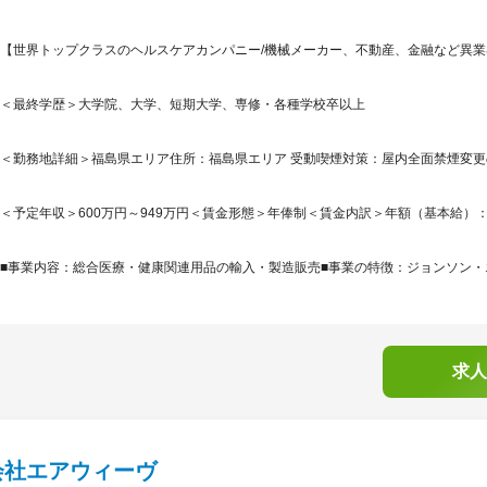
【世界トップクラスのヘルスケアカンパニー/機械メーカー、不動産、金融など異業界
＜最終学歴＞大学院、大学、短期大学、専修・各種学校卒以上
＜勤務地詳細＞福島県エリア住所：福島県エリア 受動喫煙対策：屋内全面禁煙変
＜予定年収＞600万円～949万円＜賃金形態＞年俸制＜賃金内訳＞年額（基本給）：4,000,
■事業内容：総合医療・健康関連用品の輸入・製造販売■事業の特徴：ジョンソン・エ
求人
会社エアウィーヴ