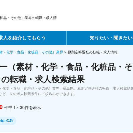
粧品・その他）業界の転職・求人情
求人を紹介してもらう
知りたい・聞きたい
ントサービス
転職ノウハウ
材・化学・食品・化粧品・その他）業界
原則定時退社の転職・求人情報
ー（素材・化学・食品・化粧品・そ
サービス
データで見る転職
 の転職・求人検索結果
ーエージェントサービス
コラム・インタビュー
・化学・食品・化粧品・その他）業界、福島県、原則定時退社の転職・求人検索結
など、左の求人検索条件にて絞込みができます。
転職Q&A
0
件中
1～30
件
を表示
(
15
)
募集中