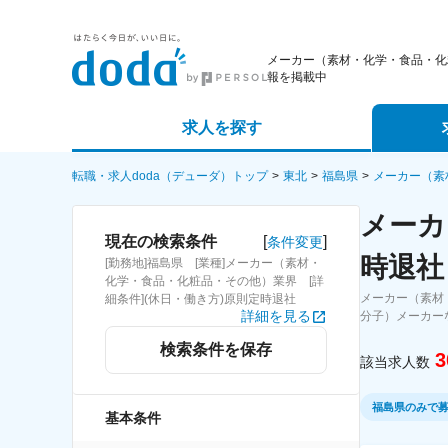
メーカー（素材・化学・食品・化
報を掲載中
求人を探す
詳細条件から探す
エージェ
転職・求人doda（デューダ）トップ
東北
福島県
メーカー（素
メーカ
新着求人から探す
スカウト
[
]
現在の検索条件
条件変更
時退社
[勤務地]福島県 [業種]メーカー（素材・
求人特集から探す
パートナ
化学・食品・化粧品・その他）業界 [詳
メーカー（素材
細条件](休日・働き方)原則定時退社
詳細を見る
分子）メーカー
検索条件を保存
3
該当求人数
福島県のみで
基本条件