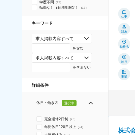
学歴不問
(
12
)
転勤なし（勤務地限定）
(
13
)
仕事
キーワード
対象
求人掲載内容すべて
勤務地
を含む
求人掲載内容すべて
給与
を含まない
事業
詳細条件
休日・働き方
選択中
完全週休2日制
(
23
)
年間休日120日以上
(
24
)
株式
土日祝休み
(
17
)