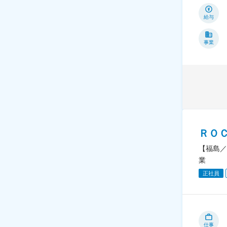
給与
事業
ＲＯ
【福島／
業
正社員
仕事