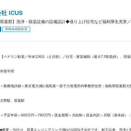
社 ICUS
双葉郡】洗浄・除染設備の設備設計◆借り上げ社宅など福利厚生充実／年
業種未経験歓迎
【ベテラン歓迎／年休126日（土日祝）／社宅・家賃補助（最大7.5割負担）、現
学歴不問
＜勤務地詳細＞東京電力(株) 福島第一原子力発電所内事務所住所：福島県双葉郡大熊町
大野駅、双葉駅
＜予定年収＞600万円～760万円＜賃金形態＞月給制＜賃金内訳＞月額（基本給）：400,0
■概要：当社は、原電エンジニアリング(株)の100%子会社です。創立以来、洗浄と