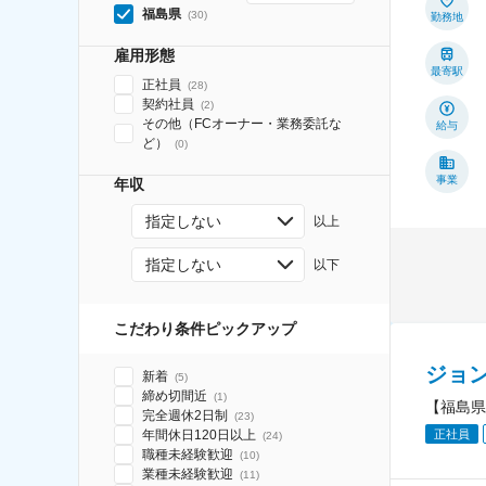
福島県
(
30
)
勤務地
雇用形態
最寄駅
正社員
(
28
)
契約社員
(
2
)
その他（FCオーナー・業務委託な
給与
ど）
(
0
)
事業
年収
指定しない
以上
指定しない
以下
こだわり条件ピックアップ
ジョ
新着
(
5
)
締め切間近
(
1
)
【福島県
完全週休2日制
(
23
)
年間休日120日以上
正社員
(
24
)
職種未経験歓迎
(
10
)
業種未経験歓迎
(
11
)