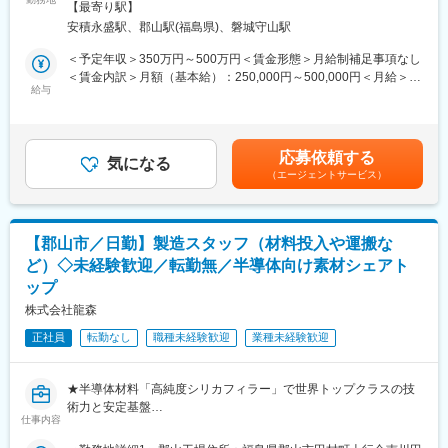
■配属部署
【最寄り駅】
当社では、半導体や電子機器向けに使用される高純度シリカフィ
・設計開発部は設計・評価チーム、試作チーム分かれており、本
安積永盛駅、郡山駅(福島県)、磐城守山駅
ラーの開発を行っています。近年は半導体の高性能化や用途拡大
ポジションは設計・評価チームへの配属予定です。。※3～6ヶ月
に伴い、お客様から求められる性能や品質も多様化しており、組
＜予定年収＞350万円～500万円＜賃金形態＞月給制補足事項なし
の現場研修があります。また仕事に関連する各種セミナーへの参
織増強のため増員募集いたします。
＜賃金内訳＞月額（基本給）：250,000円～500,000円＜月給＞
加も可能です。
給与
250,000円～500,000円＜昇給有無＞有＜残業手当＞有＜給与補足
・顧客要望をもとに新製品の設計を行い、目標性能を実現するた
■業務内容：
＞※上記は予定年収です。経験・能力に応じて上下する可能性がご
めの配合や製造条件を検討します。試作は専任チームが担当する
市場・ユーザーの要望に応じて品質改良及び新商品の企画開発に
ざいます。■給与改定：年１回（4月）■賞与：年２回(実績：1～
ため、設計・評価・改善提案に集中しながら専門性を高めること
携わり、商品の設計、試作、及び顧客への提案を行います。当社
1.5カ月×２回)■年収例：・600万円（32歳、経験10年）賃金はあ
ができます。
応募依頼する
で扱っている粉体を始めとした各材料を要望に合わせて調合し製
気になる
くまでも目安の金額であり、選考を通じて上下する可能性があり
（エージェントサービス）
造のレシピを作るようなイメージです。
ます。月給(月額)は固定手当を含めた表記です。
■働き方：
転勤無し、完全週休二日制、年間休日126日、残業はほぼ無し
■業務詳細
（昨年実績）とワークライフバランスの整う非常に働きやすい環
・顧客ニーズに基づく製品企画・設計
境です。
【郡山市／日勤】製造スタッフ（材料投入や運搬な
・既存製品の品質改善・性能向上に向けた開発
ど）◇未経験歓迎／転勤無／半導体向け素材シェアト
・各種原料を組み合わせた配合設計（レシピ作成）
■製品について
ップ
・試作品の評価・分析・性能検証
当社が開発・製造する高純度シリカフィラーは、半導体封止材
・評価結果をもとにした改良検討
株式会社龍森
（EMC）に使用される機能性材料です。半導体の耐熱性や信頼性
向上に欠かせない材料として、スマートフォン、自動車、AI・デ
正社員
転勤なし
職種未経験歓迎
業種未経験歓迎
■顧客：
ータセンター向け機器など幅広い分野で採用されています。AIや
主に大手総合化学メーカー様等
5G、自動運転技術の進展に伴い、より高性能な製品開発ニーズが
量よりも質を重視し、顧客の細かな要望にもお応えできる点で評
高まっています。
★半導体材料「高純度シリカフィラー」で世界トップクラスの技
価いただき引き合いも多いです。※新規開発に向けた評価・改善点
術力と安定基盤
のご相談を行うために、顧客先へは月1~2回出向いていただきま
仕事内容
★日勤のみ×土日祝休み×転勤なし／残業月20hで安定した働き方
す。