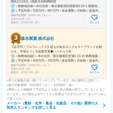
間休日129日／残業月20時間程度
＜勤務地詳細＞本社住所：東京都新宿区西新宿3-20-1 勤務地最寄駅：京王新線／初台駅受動喫煙対策：敷地内全面禁煙変更の範囲：会社の定める事業所（リモートワーク含む）
＜予定年収＞536万円～967万円＜賃金形態＞月給制＜賃金内訳＞月額（基本給）：290,000円～540,000円＜月給＞290,000円～540,000円＜昇給有無＞有＜残業手当＞有＜給与補足＞【賞与】年2回（7月･12月）、年平均：5.9ヶ月（2026年）※初回賞与は入社時期により一定額支給賃金はあくまでも目安の金額であり、選考を通じて上下する可能性があります。月給(月額)は固定手当を含めた表記です。
掲載予定期間：
2026/7/30（木）
〜
2026/10/28（水）
気になる
更新日：
2026/7/30（木）
森永製菓 株式会社
【在宅可／フルフレックス】誰もが知るロングセラーブランドを動
かす。市場をつくる提案営業◆ハイチュウ等
＜勤務地詳細1＞本社住所：東京都港区芝浦1-13-16 勤務地最寄駅：JR、都営三田、都営浅草線／田町、三田駅受動喫煙対策：屋内全面禁煙＜勤務地詳細2＞中部支店住所：名古屋市東区徳川1-15-30 勤務地最寄駅：名古屋市営地下鉄桜通線／高岳駅受動喫煙対策：屋内喫煙可能場所あり＜勤務地詳細3＞関西支店住所：尼崎市上坂部1-1-1 勤務地最寄駅：JR線／塚口駅受動喫煙対策：屋内全面禁煙変更の範囲：会社の定める事業所（リモートワーク含む）
＜予定年収＞500万円～700万円＜賃金形態＞月給制＜賃金内訳＞月額（基本給）：240,000円～320,000円＜月給＞240,000円～320,000円＜昇給有無＞有＜残業手当＞有＜給与補足＞■昇給：年1回（4月）■賞与：年2回（6月、12月）賃金はあくまでも目安の金額であり、選考を通じて上下する可能性があります。月給(月額)は固定手当を含めた表記です。
掲載予定期間：
2026/7/27（月）
〜
2026/10/25（日）
気になる
更新日：
2026/7/30（木）
※求人応募数の多い順にランキングしています（非公開求人は除く）。
※集計対象期間：2026/8/1（土）～2026/8/7（金）
※事情により掲載終了予定日よりも前に求人募集が終了していることもご
ざいます。その場合は当サイトから応募はできませんので、あらかじめご
了承ください。
メーカー（素材・化学・食品・化粧品・その他）業界
の人
気求人ランキングを詳しく見る