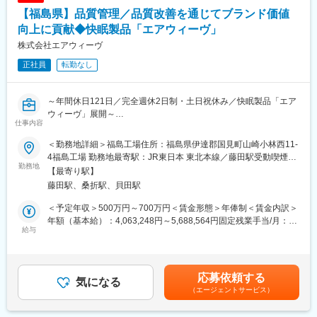
■特徴：
【福島県】品質管理／品質改善を通じてブランド価値
【チームワーク】異業種からの中途入社者が活躍しており、チー
■当社について：
ムで成長を促す環境があります。部内での情報共有・伝達などの
向上に貢献◆快眠製品「エアウィーヴ」
福島県郡山市に本社を構え、有限な資源の回収・リサイクルを生
コミュニケーション体制も整備しており、提案型営業、配送スタ
業とするスタンダード市場上場企業です。
株式会社エアウィーヴ
ッフを分業しているため１つの職に専念し、専門性を磨ける体制
まだリサイクルが社会に浸透していない高度経済成長期から、環
正社員
転勤なし
もあります。
境保全や資源の有効活用に関わる事業を行い、社会課題の解決に
【提案の自由度】自らのアイディアを発信しやすいフラットな職
貢献する事業を行ってきました。経済産業省の「地域未来牽引企
場のため、若手社員も大規模なプロジェクトで（1人あたり月間
業」に選定され、創業以来黒字を継続。特許取得22件を誇る技術
～年間休日121日／完全週休2日制・土日祝休み／快眠製品「エア
1,000万～5,000万ほど）チャンスを掴める環境です。また、スケ
力と、EV・スマホ関連事業への展開で成長を続けています。
ウィーヴ」展開～
ジューリングも担当者に任せており、各自で時間調整を図ること
仕事内容
が可能です。
変更の範囲：会社の定める業務
■業務内容：
【様々なキャリアパス】将来的に部門マネジメントもする方もい
＜勤務地詳細＞福島工場住所：福島県伊達郡国見町山崎小林西11-
「眠りの世界に品質を」を掲げるエアウィーヴ福島工場にて、品
れば、営業経験を経て、商品開発に携わる方もおり、安定した環
4福島工場 勤務地最寄駅：JR東日本 東北本線／藤田駅受動喫煙対
質管理業務を担当いただきます。
勤務地
境で長期的に様々なキャリパスを描くことが可能です。
策：屋内全面禁煙変更の範囲：会社の定める事業所
【最寄り駅】
安定した品質をお客様へ提供するため、不具合の分析や改善活動
藤田駅、桑折駅、貝田駅
を推進し、品質向上に貢献していただくポジションです。
■入社後サポート体制：
＜期間＞半年以上
＜予定年収＞500万円～700万円＜賃金形態＞年俸制＜賃金内訳＞
●具体的な業務内容：
＜内容＞OJTを中心とした同行訪問や、当社の取扱商品を用いて
年額（基本給）：4,063,248円～5,688,564円固定残業手当/月：
・不具合発生時の原因調査および再発防止策の立案・推進（カバ
給与
実際に調理しながら商品勉強など
78,063円～109,288円（固定残業時間30時間0分/月）超過した時
ーのほつれ、縫製不良（目とび・汚れ）、異物混入など）
＜フォロー体制＞上司、先輩社員によるサポート体制も整ってお
間外労働の残業手当は追加支給＜月額＞416,667円～583,335円
・品質管理部門（愛知、滋賀）や関係部門、取引先と連携した品
り、安心して業務をスタートできます。調理経験がない場合で
（12分割）（一律手当を含む）＜昇給有無＞有＜残業手当＞有＜
質改善活動の推進
も、問題ありません。徐々にステップを踏みながら学んでいただ
給与補足＞※上記年収は賞与を含む金額※給与詳細はスキル・経験
応募依頼する
・品質データの分析（QC7つ道具）を通じた課題抽出および改善
気になる
きます。
により決定■昇給：業績評価により着実に昇給■賞与：期末に支給
（エージェントサービス）
提案
あり（業績による）賃金はあくまでも目安の金額であり、選考を
■評価制度
通じて上下する可能性があります。月給(月額)は固定手当を含めた