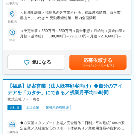
・土日祝休み、完全週休2日制（土日祝休み）
仕事内容
・残業時間：ほぼ無し
■業務内容：
＜勤務地詳細＞福島県の各営業所住所：福島県福島市、白河市、
・お弁当注文可能、冷蔵庫内の軽食や惣菜を100～200円程度で購
同社は、上下水道・住宅設備・建材など、暮らしに欠かせない分
郡山市、いわき市 受動喫煙対策：屋内全面禁煙
入可能
野を支える専門商社です。
勤務地
・シフトの組み方：部署朝礼を実施して、休日等の報告・希望を
同ポジションは、建設・設備業界で培った知識や現場感を活かせ
伝える等の情報共有、それ以外は臨機応変に対応。基本急な休暇
＜予定年収＞350万円～550万円＜賃金形態＞月給制＜賃金内訳＞
る、建設・設備工事に必要な商材のルート営業です。
も取得しやすいです。
月額（基本給）：188,000円～290,000円＜月給＞216,600円～
既存顧客中心のため、数字に追われる営業ではなく、信頼関係を
給与
334,100円（一律手当を含む）＜昇給有無＞有＜残業手当＞有＜
重視した働き方ができます。
■キャリアパス
給与補足＞※経験・能力を考慮し決定します。■昇給：年1回（7
製造の熟練度など応じて将来は部門のリーダー、チーフとしての
月）■賞与：年2回（6月、12月）■モデル年収年収450万円／36歳
＜業務の特徴＞
活躍を期待しています。
営業職／月収32万円（入社5年目）年収620万円／42歳営業職／月
・既存顧客中心で、長期的な信頼関係を築く営業スタイル
応募依頼する
気になる
収36万円（入社7年目）年収850万円／43歳所長職／月収57万円
・業界内で高い知名度と信頼があり、営業しやすい環境
（エージェントサービス）
■当社製品について
（入社10年目）賃金はあくまでも目安の金額であり、選考を通じ
・100万点超の豊富な商品から、柔軟な提案が可能
当社が製造する「高純度シリカフィラー」は、半導体の保護材に
て上下する可能性があります。月給(月額)は固定手当を含めた表記
・全国に営業拠点を持つスケールでありつつ、地域密着型の営業
使用される非常に細かい粉末状の材料です。見た目は白い粉です
です。
スタイル
が、スマートフォンやパソコン、自動車、AI機器などの内部に搭
【福島】提案営業（法人既存顧客向け）◆自分のアイ
・現場経験や商材知見を、「提案力」という形で活かせます
載される半導体の性能や耐久性を支える重要な役割を担っていま
デアを「カタチ」にできる／残業月平均15時間
す。
■就業環境：
株式会社サトー商会
・年間休日120日（土日祝休み）、有給が取得しやすい
■ポジションの魅力
・転勤は基本なし。地域に根差して腰を据えて働ける
正社員
上場企業
業種未経験歓迎
◇世界中の電子機器を支える仕事
・PCは20時に自動シャットダウンでメリハリある働き方が叶う
当社が製造する材料は、スマートフォンやパソコン、自動車、AI
関連機器などに使用される半導体の製造に欠かせません。世界中
◆◇東証スタンダード上場／完全週休二日制／平均勤続14年の安
■業務詳細：※経験・適性により、以下いずれか担当
の最先端技術を支えるモノづくりに携われます。
定企業／入社後安心のサポート体制あり／業務用食品や資材の提
工事内容や現場状況を理解した上で提案する営業スタイルです。
◇安定性・将来性抜群
仕事内容
供を行う企業◆◇