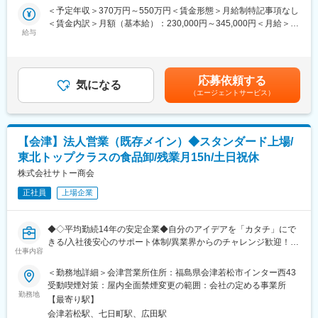
コンが認識できるレベルに増幅するための回路、並びに通信イン
＜予定年収＞370万円～550万円＜賃金形態＞月給制特記事項なし
病院・化学プラント・発電所・美術館・道路トンネル・船舶等
ターフェース回路の開発となります。開発業務に付随する設計検
＜賃金内訳＞月額（基本給）：230,000円～345,000円＜月給＞
様々な場所に多岐に渡る防火・消火設備を提供しています。虎ノ
証や評価も行っていただきます。
給与
230,000円～345,000円＜昇給有無＞有＜残業手当＞有＜給与補足
門ヒルズや渋谷ヒカリエ、大阪のテーマパークなど身近な建築物
※開発する製品によっては認証取得作業を伴うこともあります。
＞・前職を考慮した上優遇いたします。・上記年収構成：基本給
にも同社の設備が採用されています。更に防災機器メーカーとし
＋通年賞与（３カ月）＋業績加算3.39ヶ月 直近の賞与は年間、
て自動火災報知設備・消火器・消防自動車の設計製造販売を行う
■採用背景・ミッション
計6.39ヵ月でした。賃金はあくまでも目安の金額であり、選考を
など、防災分野においてオールラウンドに対応できる会社は日本
応募依頼する
防災業界は日本の法律（消防法）で規定されたサービス・製品を
気になる
通じて上下する可能性があります。月給(月額)は固定手当を含めた
に殆どなく、非常に社会貢献性の高い仕事です。
（エージェントサービス）
提供しており、景気変動に左右されにくい安定した事業基盤があ
表記です。
ります。しかしながら製品に対する国の規制が強く、外資含め新
変更の範囲：会社の定める業務
規参入の障壁が高い業界であるため新しい発想が生まれにくいで
す。同社は2016年に防犯業界大手のALSOKと資本業務提携を行う
【会津】法人営業（既存メイン）◆スタンダード上場/
など積極的な資本業務提携による新たなサービス・商品の模索を
東北トップクラスの食品卸/残業月15h/土日祝休
しています。
株式会社サトー商会
■ポジションの魅力：
正社員
上場企業
同社は消火器のような防災設備や自動火災報知設備、消防車など
防災に関わる幅広い製品を開発しており、幅広い製品の経験を積
むことができます。また、防災関連法案などの厳しい基準が存在
◆◇平均勤続14年の安定企業◆自分のアイデアを「カタチ」にで
するため、競合他社が少ない中でも高い技術力を求められます。
きる/入社後安心のサポート体制/異業界からのチャレンジ歓迎！/
安定した経営の中で技術を磨けます。
仕事内容
マーケティングや商品設計などの経験も積める/既存メイン、テレ
アポ飛び込みなし◆◇
＜勤務地詳細＞会津営業所住所：福島県会津若松市インター西43
■同社の魅力：
受動喫煙対策：屋内全面禁煙変更の範囲：会社の定める事業所
同社は東証上場の総合防災企業であり、世の中に「安全」を売る
■業務内容：
勤務地
お仕事です。主力事業に消防設備があり、大型ビル・商業施設・
【最寄り駅】
学校給食や外食など、地域の様々なところで利用される業務用食
病院・化学プラント・発電所・美術館・道路トンネル・船舶等
会津若松駅、七日町駅、広田駅