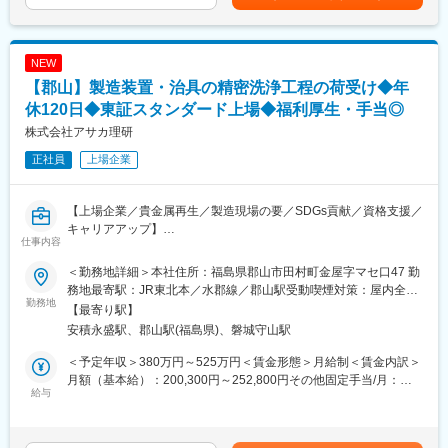
・事務所隣接の駐車場完備（車通勤もストレスフリー）
めた表記です。
・LiB事業だけでなく、その先の新規事業創出にも挑戦できる
・確定拠出年金・再雇用制度（65歳まで）：将来に備えた資産形
・会社の未来を担う新たな収益の柱づくりに関われる
成と、長期的に安心して働けるキャリア基盤を整えています。
・チームビルディング補助・社販制度：チームでのコミュニケー
NEW
■主な業務内容
ション促進や、自社製品を身近に感じながら働ける制度がありま
【郡山】製造装置・治具の精密洗浄工程の荷受け◆年
・顧客やパートナー企業との関係構築
す。
・アライアンスや業務提携の企画、推進
休120日◆東証スタンダード上場◆福利厚生・手当◎
・ビジネスカジュアルOK
・市場調査、顧客ニーズ分析、競合調査
株式会社アサカ理研
・新規事業テーマの探索と仮説検証
変更の範囲：会社の定める業務
正社員
上場企業
・ビジネスモデル構築
・新サービス、新製品の企画立案
・事業計画策定、収益モデル設計
【上場企業／貴金属再生／製造現場の要／SDGs貢献／資格支援／
・プロジェクトマネジメント
キャリアアップ】
仕事内容
■求める人物像
半導体や電子部品の製造に使用される装置内部品・治具の荷受
・営業経験を活かして事業開発に挑戦したい方
＜勤務地詳細＞本社住所：福島県郡山市田村町金屋字マセ口47 勤
け・受入れ業務を担当します。お客様から預かった精密部品を材
・新しいことをゼロから立ち上げたい方
務地最寄駅：JR東北本／水郡線／郡山駅受動喫煙対策：屋内全面
質や形状に応じた最適な方法で洗浄し、品質を維持したまま短納
勤務地
・市場や顧客の声を事業づくりに活かしたい方
禁煙変更の範囲：会社の定める事業所
【最寄り駅】
期で返却することを強みとしています。
・自ら考え行動することが好きな方
安積永盛駅、郡山駅(福島県)、磐城守山駅
本ポジションは、洗浄工程の入口として治具・部品を正確に受け
・社会課題解決につながる仕事がしたい方
入れ、品質と納期を守る重要な役割を担います。
＜予定年収＞380万円～525万円＜賃金形態＞月給制＜賃金内訳＞
■この求人の魅力
月額（基本給）：200,300円～252,800円その他固定手当/月：
■具体的な業務内容
給与
・経営層に近い立場で事業戦略に関われる
5,000円～45,000円＜月給＞205,300円～297,800円＜昇給有無＞
・お客様から預かった治具・部品の受入れ、検品業務
・営業から事業開発へキャリアアップできる
有＜残業手当＞有＜給与補足＞■賞与実績：年2回（賞与は年間で
・品目や数量、状態の確認
・マーケティング、事業企画、アライアンス推進など幅広いスキ
基本給×4.7か月）■昇給あり※詳細については初回面接時にしっか
・管理システムへの登録・データ入力