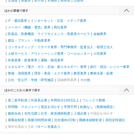
北海道
青森県
岩手県
宮城県
秋田県
山形県
ほかの業種で探す
IT・通信業界
インターネット・広告・メディア業界
メーカー（機械・電気）業界
商社業界
医薬品・医療機器・ライフサイエンス・医療系サービス
金融業界
建設・プラント・不動産業界
コンサルティング・リサーチ業界・専門事務所・監査法人・税理士法人
人材サービス・アウトソーシング業界・コールセンター
小売業界
外食産業・飲食業界
運輸・物流業界
エネルギー（電力・ガス・石油・新エネルギー）業界
旅行・宿泊・レジャー業界
警備・清掃業界
理容・美容・エステ業界
教育業界
農林水産・鉱業
公社・官公庁・学校・研究施設
冠婚葬祭業界
その他
ほかのこだわり条件で探す
第二新卒歓迎
外資系企業
年間休日120日以上
フレックス勤務
管理職・マネジャー
英語を活かす
学歴不問
転勤なし（勤務地限定）
服装自由
女性活躍
社宅・家賃補助制度
上場企業
中国語を活かす
退職金制度
残業20時間未満
完全週休2日制
職種未経験歓迎
原則定時退社
海外出張あり
U・Iターン支援あり