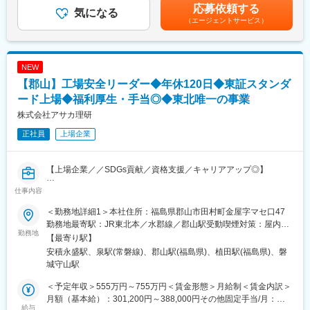
ルを習得
りとご説明差し上げます賃金はあくまでも目安の金額であり、選
応募依頼する
・台車などを使用した製品の運搬
気になる
・少数精鋭組織のため裁量が大きい
考を通じて上下する可能性があります。月給(月額)は固定手当を含
（エージェントサービス）
・預かり品の保管・管理
・転勤を伴わず郡山を拠点に事業づくりへ集中できる
めた表記です。
・洗浄工程への引き渡し対応
・年齢や役職に関係なく提案できる風土
・将来的にはブラスト洗浄や薬品洗浄などの洗浄工程への対応可
能性あり
■当社について：
NEW
福島県郡山市に本社を構え、有限な資源の回収・リサイクルを生
【郡山】工場安全リーダー◆年休120日◆東証スタンダ
■配属組織
業とするスタンダード市場上場企業です。
貴金属製造部 製造1課1係
ード上場◆福利厚生・手当◎◆東北唯一の事業
まだリサイクルが社会に浸透していない高度経済成長期から、環
・課長：1名
境保全や資源の有効活用に関わる事業を行い、社会課題の解決に
株式会社アサカ理研
・係長：1名
貢献する事業を行ってきました。経済産業省の「地域未来牽引企
正社員
上場企業
・メンバー：8名
業」に選定され、創業以来黒字を継続。特許取得22件を誇る技術
少人数のチーム体制で、上司や先輩との距離が近く相談しやすい
力と、EV・スマホ関連事業への展開で成長を続けています。
環境です。
【上場企業／／SDGs貢献／資格支援／キャリアアップ◎】
変更の範囲：会社の定める業務
■組織風土
仕事内容
■職務内容：
・チームワークを重視した職場
新工場の立上げや既存工場の設備改造プロジェクトにおける「工
・わからないことはすぐ質問できる教育体制
＜勤務地詳細1＞本社住所：福島県郡山市田村町金屋字マセ口47
場安全リーダー」として、安全管理体制の構築・運用を担当しま
・丁寧さ・正確さを重視する文化
勤務地最寄駅：JR東北本／水郡線／郡山駅受動喫煙対策：屋内全
す。
勤務地
・コミュニケーションを取りながら業務を進める環境
面禁煙＜勤務地詳細2＞いわき工場住所：福島県いわき市泉町黒須
【最寄り駅】
単なる安全管理担当ではなく、工事安全の専門家としてプロジェ
野字江越246-13 勤務地最寄駅：JR常磐線／泉駅受動喫煙対策：
安積永盛駅、泉駅(常磐線)、郡山駅(福島県)、植田駅(福島県)、磐
クトの企画・立上げ段階から参画し、安全ルールの策定、現場運
■この求人の魅力
屋内全面禁煙変更の範囲：会社の定める事業所
城守山駅
用、改善活動まで一貫して推進するポジションです。元請会社や
・品質管理の「入口工程」として重要な役割を担える
協力会社、社内の製造・保全・技術部門を巻き込みながら、安全
・検品やデータ管理など正確性を活かせる仕事
＜予定年収＞555万円～755万円＜賃金形態＞月給制＜賃金内訳＞
な工事・設備導入をリードします。
・将来的に洗浄技術など専門知識の習得が可能
月額（基本給）：301,200円～388,000円その他固定手当/月：
給与
・経済産業省認定の「地域未来牽引企業」