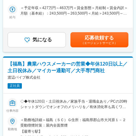
品食材を、メニューの考案等を通じて、お客様へ提案していただ
様々な場所に多岐に渡る防火・消火設備を提供しています。虎ノ
きます。
＜予定年収＞427万円～463万円＜賃金形態＞月給制＜賃金内訳＞
門ヒルズや渋谷ヒカリエ、大阪のテーマパークなど身近な建築物
・ご要望のヒアリング
月額（基本給）：243,500円～263,500円＜月給＞243,500円～
にも同社の設備が採用されています。更に防災機器メーカーとし
・食材、メニューのご提案
給与
263,500円＜昇給有無＞有＜残業手当＞有＜給与補足＞※給与詳細
て自動火災報知設備・消火器・消防自動車の設計製造販売を行う
・商品のご紹介（新商品、代替商品、終売商品等）
は経験・スキル・年齢等を考慮の上、決定。※想定年収には、月の
など、防災分野においてオールラウンドに対応できる会社は日本
・見積書の作成
平均残業時間20時間分を含む（月によって連動有）■昇給：年1回
に殆どなく、非常に社会貢献性の高い仕事です。
（4月）25年実績 平均17,750円/月■賞与：年2回（7月、12月）※
応募依頼する
※会津営業所には、製菓、学校給食、外食の部門があるため、入社
気になる
過去実績4.0ヶ月分■業績賞与：年1回※業績により3月に賞与支給
変更の範囲：会社の定める業務
（エージェントサービス）
後の試用期間や適性、ご希望等を考慮して配属部門を決定しま
の可能性有賃金はあくまでも目安の金額であり、選考を通じて上
す。営業員は3名になります。
下する可能性があります。月給(月額)は固定手当を含めた表記で
※出社・朝礼後、依頼事項の対応・訪問準備等（～10時）
す。
→お客様先への訪問（5～10件程度、～17時）→事務処理を終え
【福島】農業ハウスメーカーの営業◆年休120日以上／
て退社
土日祝休み／マイカー通勤可／大手専門商社
■特徴：
渡辺パイプ株式会社
【チームワーク】異業種からの中途入社者が活躍しており、チー
正社員
ムで成長を促す環境があります。部内での情報共有・伝達などの
コミュニケーション体制も整備しており、提案型営業、配送スタ
ッフを分業しているため１つの職に専念し、専門性を磨ける体制
◇◆年休120日・土日祝休み／家族手当・退職金あり／PCの20時
もあります。
シャットダウンでオンオフのメリハリを／有休消化率も高くワー
【提案の自由度】自らのアイディアを発信しやすいフラットな職
仕事内容
クライフバランスが取れる／モチベーションを高める報奨金制度
場のため、若手社員も大規模なプロジェクトで（1人あたり月間
など福利厚生が充実◇◆
＜勤務地詳細＞福島（ＳＣ）Ｇ住所：福島県郡山市大河原１－２
1,000万～5,000万ほど）チャンスを掴める環境です。また、スケ
受動喫煙対策：屋内全面禁煙
ジューリングも担当者に任せており、各自で時間調整を図ること
■ミッション
勤務地
が可能です。
【最寄り駅】
農業用ハウスメーカーの営業として、農業生産者や代理店に対