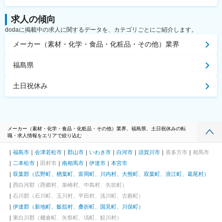
求人の傾向
dodaに掲載中の求人に関するデータを、カテゴリごとにご紹介します。
メーカー（素材・化学・食品・化粧品・その他）業界
福島県
土日祝休み
メーカー（素材・化学・食品・化粧品・その他）業界、福島県、土日祝休みの転
職・求人情報をエリアで絞り込む
福島市
会津若松市
郡山市
いわき市
白河市
須賀川市
喜多方市
相馬市
二本松市
田村市
南相馬市
伊達市
本宮市
双葉郡（広野町、楢葉町、富岡町、川内村、大熊町、双葉町、浪江町、葛尾村）
西白河郡（西郷村、泉崎村、中島村、矢吹町）
石川郡（石川町、玉川村、平田村、浅川町、古殿町）
伊達郡（新地町、飯舘村、桑折町、国見町、川俣町）
東白川郡（棚倉町、矢祭町、塙町、鮫川村）