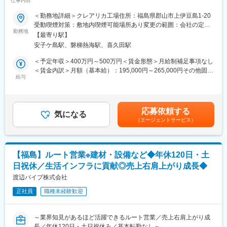
仕事内容
★年休126日×土日祝休×転勤なし／残業ほぼ無しで安定した働き
伝える等の情報共有、それ以外は臨機応変に対応。基本急な休暇
方
＜勤務地詳細＞クレアリカ工場住所：福島県郡山市上伊豆島1-20
も取得しやすいです。
受動喫煙対策：敷地内喫煙可能場所あり変更の範囲：会社の定め
スマートフォンや自動車、AI機器などに欠かせない半導体材料を
勤務地
る事業所
■キャリアパス：
【最寄り駅】
製造する当社。世界中のメーカーから高い評価を受けており、今
製造の熟練度など応じて将来は部門のリーダー、チーフとしての
安子ケ島駅、磐梯熱海駅、喜久田駅
後も需要拡大が見込まれています。当社では生産体制を強化する
活躍を期待しています。
ため、製造オペレーターを増員募集します。未経験の方でもイチ
＜予定年収＞400万円～500万円＜賃金形態＞月給制補足事項なし
から学べる教育体制を整えているため、モノづくりに興味がある
＜賃金内訳＞月額（基本給）：195,000円～265,000円その他固定
■当社製品について
方を歓迎します。
給与
手当/月：25,000円＜月給＞220,000円～290,000円＜昇給有無＞
当社が製造する「高純度シリカフィラー」は、半導体の保護材に
有＜残業手当＞有＜給与補足＞※上記は予定年収です。経験・能力
使用される非常に細かい粉末状の材料です。見た目は白い粉です
■業務内容
に応じて上下する可能性がございます。■給与改定：年１回（4
が、スマートフォンやパソコン、自動車、AI機器などの内部に搭
・原料となる粉体を製造設備へ投入
月）■賞与：年2回(実績：1～1.5カ月×２回)■年収例：・450万円
載される半導体の性能や耐久性を支える重要な役割を担っていま
応募依頼する
・ふるい装置を使用した製品の選別作業
気になる
（32歳、経験10年）賃金はあくまでも目安の金額であり、選考を
す。
（エージェントサービス）
・ミキサー（混合装置）を使用した原料の混合作業
通じて上下する可能性があります。月給(月額)は固定手当を含めた
・完成した製品をフレキシブルコンテナバッグ（フレコンバッ
表記です。
■ポジションの魅力
グ）へ充填
◇世界中の電子機器を支える仕事
・製品を20kg程度の袋へ小分けする作業
当社が製造する材料は、スマートフォンやパソコン、自動車、AI
【福島】ルート営業※建材・設備など◆年休120日・土
・製品の積み上げ・運搬作業
関連機器などに使用される半導体の製造に欠かせません。世界中
日祝休／生活インフラに貢献◎売上右肩上がり成長◆
・設備の清掃や点検
の最先端技術を支えるモノづくりに携われます。
・製造記録の記入や管理
渡辺パイプ株式会社
◇安定性・将来性抜群
※完成品を20kg程度の袋に小分けにし運んでいただく作業もござ
半導体市場は今後も成長が見込まれており、長期的な需要が期待
正社員
職種未経験歓迎
います。
されています。国内だけでなく海外にも事業を展開しているた
め、安定した経営基盤があります。
■働く環境：
～業界知見があるほど活躍できるルート営業／売上右肩上がり成
・転勤は無く、異動の場合郡山市内の別工場となります。
変更の範囲：会社の定める業務
長／年休120日・土日祝休み／基本転勤なし～