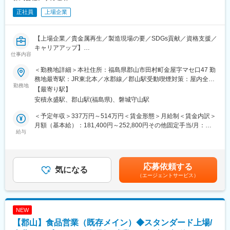
正社員
上場企業
【上場企業／貴金属再生／製造現場の要／SDGs貢献／資格支援／
キャリアアップ】
仕事内容
半導体や電子部品の製造に使用される装置内部品・治具の荷受
＜勤務地詳細＞本社住所：福島県郡山市田村町金屋字マセ口47 勤
け・受入れ業務を担当します。お客様から預かった精密部品を材
務地最寄駅：JR東北本／水郡線／郡山駅受動喫煙対策：屋内全面
質や形状に応じた最適な方法で洗浄し、品質を維持したまま短納
勤務地
禁煙変更の範囲：会社の定める事業所
【最寄り駅】
期で返却することを強みとしています。
安積永盛駅、郡山駅(福島県)、磐城守山駅
本ポジションは、洗浄工程の入口として治具・部品を正確に受け
入れ、品質と納期を守る重要な役割を担います。半導体製造その
＜予定年収＞337万円～514万円＜賃金形態＞月給制＜賃金内訳＞
ものではありませんが、半導体・電子部品メーカーの生産活動を
月額（基本給）：181,400円～252,800円その他固定手当/月：
支える半導体関連業務です。
給与
3,000円～45,000円＜月給＞184,400円～297,800円＜昇給有無＞
有＜残業手当＞有＜給与補足＞■賞与実績：年2回（賞与は年間で
■具体的な業務内容
基本給×4.7か月）■昇給あり※詳細については初回面接時にしっか
・お客様から預かった治具・部品の受入れ、検品業務
りとご説明差し上げます賃金はあくまでも目安の金額であり、選
応募依頼する
・品目や数量、状態の確認
気になる
考を通じて上下する可能性があります。月給(月額)は固定手当を含
（エージェントサービス）
・管理システムへの登録・データ入力
めた表記です。
・台車などを使用した製品の運搬
・預かり品の保管・管理
・洗浄工程への引き渡し対応
NEW
・将来的にはブラスト洗浄や薬品洗浄などの洗浄工程への対応可
【郡山】食品営業（既存メイン）◆スタンダード上場/
能性あり