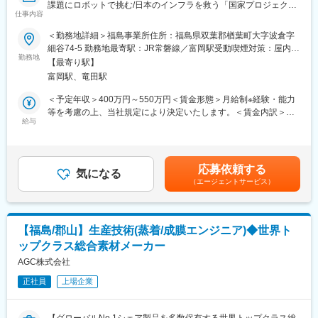
課題にロボットで挑む/日本のインフラを救う「国家プロジェク
■キャリアパス：
仕事内容
ト」への挑戦～
入社から数年間は、先輩社員と一緒に新聞用紙製造マシンまたは
■募集背景：
＜勤務地詳細＞福島事業所住所：福島県双葉郡楢葉町大字波倉字
段ボール原紙製造マシンの設備保守やメンテナンスを担当してい
当社は発電所向けバルブで国内シェア約9割を誇り、日本のインフ
細谷74-5 勤務地最寄駅：JR常磐線／富岡駅受動喫煙対策：屋内全
ただきます。マシンの構造や保全業務について一通り理解し、1人
ラを支えてきました。次の100年に向け、新たに挑むのが福島第
勤務地
面禁煙変更の範囲：会社の定める事業所
でも業務ができるようになり、かつリーダーシップがある方につ
【最寄り駅】
一原発の廃炉という国家的プロジェクト。高放射線で人が入れな
いては、若くして主任や係長へのステップアップを目指すことも
富岡駅、竜田駅
い環境に対応するため、点検や補修を担うロボット技術の開発を
可能です。
進めています。医療・福祉ロボットの開発経験を持つ技術責任者
＜予定年収＞400万円～550万円＜賃金形態＞月給制※経験・能力
のもと、前例のない課題にゼロから挑む体制を強化するため、共
等を考慮の上、当社規定により決定いたします。＜賃金内訳＞月
■当社の特徴：
に解決策を創り出す仲間を募集します。
給与
額（基本給）：270,000円～400,000円＜月給＞270,000円～
当社は、「エリエール」で知られる大王製紙株式会社の関連会社
400,000円＜昇給有無＞有＜残業手当＞有＜給与補足＞■昇給：年
として、1996年に設立しました。『古紙を最大限に活用し、紙を
■業務詳細：
1回(業績・貢献度に応じて)■賞与：年2回(夏季・冬季) ※支給額は
製造する』をコンセプトに、新聞用紙・段ボール原紙を製造して
◇顧客との関係構築・ニーズのヒアリング
業績評価および個人の成績に応じて変動■時間外手当：30％割増
います。また、木材チップや廃プラスチックを活用したバイオマ
応募依頼する
東京電力(福島第一原発)を中心とした現地訪問・現場担当者との定
気になる
支給賃金はあくまでも目安の金額であり、選考を通じて上下する
スボイラーを製紙業界で先駆けて導入するなど、環境に配慮した
（エージェントサービス）
期的なコミュニケーションを通じて、廃炉作業における課題やロ
可能性があります。月給(月額)は固定手当を含めた表記です。
製紙工場を運営しています。当社のリクルートサイト
ボットへの要望・仕様を深く理解し、潜在的なニーズを掘り起こ
(https://www.iwaki-daio.co.jp/recruit)もぜひご覧ください。
します。
◇市場調査・マーケティング戦略の立案
【福島/郡山】生産技術(蒸着/成膜エンジニア)◆世界ト
顧客から得た情報や競合他社の動向をもとに、ロボット事業の市
ップクラス総合素材メーカー
場における立ち位置やターゲット層、提供価値を整理し、開発チ
ームや経営層と連携して事業戦略の立案を支援します。
AGC株式会社
◇ソリューション提案・プロジェクト推進
正社員
上場企業
顧客課題に対して、開発中のロボットがどのように貢献できるか
を示す提案書・プレゼン資料を作成し、提案活動を実施。社内外
の関係者と連携し、プロジェクトの円滑な進行を支援します。