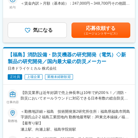
＜賃金内訳＞月額（基本給）：247,000円～348,700円その他固定
【安定性・成長性の高い企業】
上を目指します。
給与
手当/月：34,000円～40,000円＜月給＞281,000円～388,700円＜
・創業以来黒字経営を継続
昇給有無＞有＜残業手当＞有＜給与補足＞定型業務外の特定業務
・経済産業省認定「地域未来牽引企業」
◆職務詳細：
については別途残業手当を支給する。■昇給：年1回■賞与：年2回
・レアメタルリサイクル事業を展開
担当エリアの病院・介護施設を訪問し、介護用紙おむつ等の介護
賃金はあくまでも目安の金額であり、選考を通じて上下する可能
・EV、自動運転、スマートフォンなど成長市場と関連
用品を通じた排泄ケアの提案や相談対応等を行い、入所者やその
応募依頼する
気になる
性があります。月給(月額)は固定手当を含めた表記です。
・特許取得22件を誇る高い技術力
家族、施設スタッフ、経営者のすべての方に満足を提供するた
（エージェントサービス）
め、下記業務を行います。
■当社について：
・排泄ケアに関する問題点や商品ニーズのヒアリングと課題解決
福島県郡山市に本社を構え、有限な資源の回収・リサイクルを生
の提案
【福島】消防設備・防災機器の研究開発（電気）◇新
業とするスタンダード市場上場企業です。
・ライフリー製品の正しい使用方法の案内
まだリサイクルが社会に浸透していない高度経済成長期から、環
・施設や利用者に応じた商品や排泄ケア方法の検討／提案
製品の研究開発／国内最大級の防災メーカー
境保全や資源の有効活用に関わる事業を行い、社会課題の解決に
・講演会の企画／立案、実施
日本ドライケミカル 株式会社
貢献する事業を行ってきました。
・大人用紙おむつ「ライフリー」をはじめとする介護用商品の導
入提案、販売促進等（商品取り扱い説明で実際に成人用おむつの
正社員
上場企業
業種未経験歓迎
変更の範囲：会社の定める業務
交換を実演いただくこともございます）
【防災業界は近年好調で売上伸長率は10年で約200％！／消防・
◆入社後の研修について：
防災においてオールラウンドに対応できる日本有数の総合防災企
ご入社後半年は研修期間として、定期的に座学や実技を通して学
仕事内容
業／日本初の粉末消火器を開発したパイオニア／景気に左右され
んでいただくため、未経験でも安心してキャッチアップいただけ
ず将来性・安定性◎／年休125日】
ます。現場配属後も最初はOJTなどで先輩社員について同行して
＜勤務地詳細＞福島 技術開発第2研究所住所：福島県福島市岡島
業務を学んでいただき、外れた後もしっかりと同じ拠点担当やエ
字源氏山2-2 福島工業団地内 勤務地最寄駅：JR東北本線線／福島
■業務内容：
リアの社員でフォローします。
勤務地
駅受動喫煙対策：屋内喫煙可能場所あり変更の範囲：会社の定め
【最寄り駅】
自動火災報知機や感知器など、防災設備に関する新製品開発に携
る事業所（リモートワーク含む）
瀬上駅、向瀬上駅、福島学院前駅
わっていただきます。
◆就業環境：
防災システムに組み込まれる電子回路の設計、およびそれに伴う
・基本的には営業車を使用して移動。直行直帰がほとんどです。