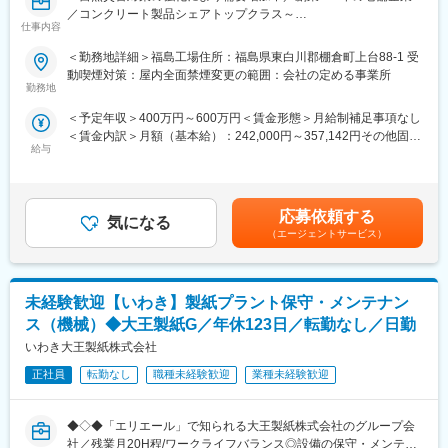
【転居に関するサポート】
／コンクリート製品シェアトップクラス～
遠方で通勤が難しく、転居が発生する場合は下記手当などサポー
仕事内容
トがございます。
■募集背景：
＜勤務地詳細＞福島工場住所：福島県東白川郡棚倉町上台88-1 受
■引っ越し代負担（一部）
・近年災害対策が強化された影響による業績好調の為の増員募集
動喫煙対策：屋内全面禁煙変更の範囲：会社の定める事業所
■物件下見の交通費／ホテル代
です。
勤務地
■転居片道の交通費
＜予定年収＞400万円～600万円＜賃金形態＞月給制補足事項なし
■業務内容：
【同社について】
＜賃金内訳＞月額（基本給）：242,000円～357,142円その他固定
・公共工事等で使用されるコンクリート二次製品の製造を行う当
国内／グローバル製薬会社から委託を受け、製造を行っていま
給与
手当/月：33,300円＜月給＞275,300円～390,442円＜昇給有無＞
社にて、製造工場の生産管理のお仕事をお任せします。
す。国際的にも通用するハイレベルな品質業務を担当し、高い知
有＜残業手当＞有＜給与補足＞※年齢・経験を考慮の上、当社規定
識や専門性を習得可能です。世界各国でGMP認証を取得した国内
により決定します。■昇給：年1回（4月）■賞与：年2回（6月・12
■業務詳細：
唯一のCDMO専業メーカーで、日・米・欧の3極GMPだけでな
月／満額5.8ヶ月分）賃金はあくまでも目安の金額であり、選考を
・生産スケジュールの計画や調整
応募依頼する
く、東南アジア、中南米、中東、アフリカを含めた多数の国の
気になる
通じて上下する可能性があります。月給(月額)は固定手当を含めた
・生産に必要な資材の発注や在庫、納期管理
（エージェントサービス）
GMP認証を取得しているため、グローバル展開のサポートが可能
表記です。
・完成品の出荷管理等 ※当社の製品は特殊品を多く扱っていま
です。また、医薬品だけでなく治験薬の製造も可能です。治験薬
す。
製造のご要望は年々増加しており、フェーズの浅い小スケールか
ら、最終フェーズの大スケールまで柔軟に対応します。
未経験歓迎【いわき】製紙プラント保守・メンテナン
■製品について：
・「目に見える、身近にある」コンクリート二次製品。
ス（機械）◆大王製紙G／年休123日／転勤なし／日勤
変更の範囲：会社の定める業務
・都市部の駐車場などの地下にある雨水貯水施設、道路の側溝、
いわき大王製紙株式会社
高速道路の高架下の中央分離擁壁、水路や河川、港湾の護岸、身
近なところで使用されています。
正社員
転勤なし
職種未経験歓迎
業種未経験歓迎
■教育制度：
◆◇◆「エリエール」で知られる大王製紙株式会社のグループ会
・入社後は2週間製造現場研修の後、配属先OJTとなります。
社／残業月20H程/ワークライフバランス◎設備の保守・メンテナ
先輩社員の業務を手伝って頂きながら、業務を覚えて頂く予定で