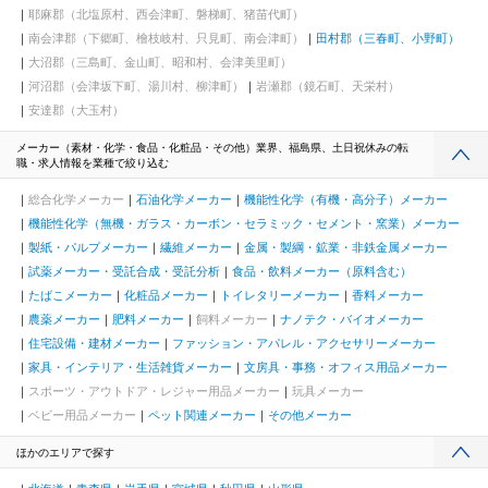
耶麻郡（北塩原村、西会津町、磐梯町、猪苗代町）
南会津郡（下郷町、檜枝岐村、只見町、南会津町）
田村郡（三春町、小野町）
大沼郡（三島町、金山町、昭和村、会津美里町）
河沼郡（会津坂下町、湯川村、柳津町）
岩瀬郡（鏡石町、天栄村）
安達郡（大玉村）
メーカー（素材・化学・食品・化粧品・その他）業界、福島県、土日祝休みの転
職・求人情報を業種で絞り込む
総合化学メーカー
石油化学メーカー
機能性化学（有機・高分子）メーカー
機能性化学（無機・ガラス・カーボン・セラミック・セメント・窯業）メーカー
製紙・パルプメーカー
繊維メーカー
金属・製綱・鉱業・非鉄金属メーカー
試薬メーカー・受託合成・受託分析
食品・飲料メーカー（原料含む）
たばこメーカー
化粧品メーカー
トイレタリーメーカー
香料メーカー
農薬メーカー
肥料メーカー
飼料メーカー
ナノテク・バイオメーカー
住宅設備・建材メーカー
ファッション・アパレル・アクセサリーメーカー
家具・インテリア・生活雑貨メーカー
文房具・事務・オフィス用品メーカー
スポーツ・アウトドア・レジャー用品メーカー
玩具メーカー
ベビー用品メーカー
ペット関連メーカー
その他メーカー
ほかのエリアで探す