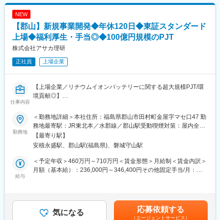
■ミッション：
・部門ごとの売り上げ実績に基づいて個人目標が設定されます
表記です。
製品の品質維持・向上に向け、工程内で発生する不具合の原因を
・個人が目標設定シートを記入し、半期ごとに業績やそのプロセ
NEW
分析・特定し、関係部門や他拠点、取引先と連携しながら再発防
スを評価する制度
【郡山】新規事業開発◆年休120日◆東証スタンダード
止・未然防止を実現することがミッションです。
・可視化された中での評価の基、賞与へと反映します
また、品質データの分析や継続的な品質改善活動を推進すること
上場◆福利厚生・手当◎◆100億円規模のPJT
で、お客様に安心してご使用いただける製品づくりを支えていた
変更の範囲：会社の定める業務
株式会社アサカ理研
だきます。
正社員
上場企業
■入社後のキャリアアップ：
ご経験や適性に応じて、
【上場企業／リチウムイオンバッテリーに関する超大規模PJT/環
・品質管理部門の係長・課長など、品質改善活動を主導し組織マ
境貢献◎】
ネジメントを担う管理職
仕事内容
・品質基準の構築や品質改善活動を牽引する品質管理のスペシャ
■職務内容
リスト
＜勤務地詳細＞本社住所：福島県郡山市田村町金屋字マセ口47 勤
アサカ理研が掲げる「ビジョン2034（無機化学×資源循環で
など、専門性を高めるキャリアとマネジメントキャリアの両方を
務地最寄駅：JR東北本／水郡線／郡山駅受動喫煙対策：屋内全面
No.1）」の実現に向け、新たな事業の柱を創出する新規事業開発
勤務地
目指していただけます。
禁煙変更の範囲：会社の定める事業所
【最寄り駅】
ポジションです。まずはリチウムイオン電池（LiB）再生事業の立
また、製造・購買などの関係部門との連携を通じて、工場全体の
安積永盛駅、郡山駅(福島県)、磐城守山駅
ち上げに携わりながら事業開発の実務を学び、将来的には新たな
品質向上を牽引する中核人材としての活躍を期待しています。
事業テーマの発掘から事業化までを担います。
＜予定年収＞460万円～710万円＜賃金形態＞月給制＜賃金内訳＞
■福利厚生の魅力：
月額（基本給）：236,000円～346,400円その他固定手当/月：
■この事業の魅力
給与
・完全週休2日制（土日祝）＋年間休日121日／1時間単位での有
5,000円～45,000円＜月給＞241,000円～391,400円＜昇給有無＞
・EV普及や脱炭素化の進展により、LiBリサイクル市場は今後さ
休取得OK：メリハリのある働き方ができ、プライベートの時間も
有＜残業手当＞有＜給与補足＞■賞与実績：年2回（賞与は年間で
らなる成長が期待される注目分野
しっかり確保できます。
基本給×4.7か月）■昇給あり※詳細については初回面接時にしっか
・新工場建設を含む大型プロジェクトの立ち上げフェーズに参画
・睡眠休暇制度（最大年5日）：独自の休暇制度により、心身のコ
りとご説明差し上げます賃金はあくまでも目安の金額であり、選
応募依頼する
できる
気になる
ンディションを整えながら長く働ける環境です。
考を通じて上下する可能性があります。月給(月額)は固定手当を含
（エージェントサービス）
・レアメタルや資源循環を通じて社会課題解決に貢献できる