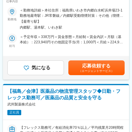
益の安定基盤を持つ
仕事内容
段ボールケースや大型クラフト紙袋などの工業用包装資材の製
■業務の特徴：
・3,500社以上のメーカーと取引し、業界トップクラスの商品ライ
造・販売に関して包装設計から生産、物流まで一貫したサービス
＜勤務地詳細＞本社住所：福島県いわき市内郷白水町浜井場23-1
お客様のほとんどが当社と長いお付き合いのあるお得意様です。
ンナップ
を提供している同社にて、総務として社内のIT関連の窓口をご担
勤務地最寄駅：JR常磐線／内郷駅受動喫煙対策：その他（喫煙室
飛び込み営業などは、最初はほとんどありませんので、ご安心く
・全国628拠点／社員数5,600名以上のスケールでありつつ、地域
当いただきます。
勤務地
設置(屋外の指定エリアで喫煙可)）変更の範囲：無
ださい。
【最寄り駅】
に根差したネットワークで、地域に最適な営業戦略を展開。
内郷駅、湯本駅、いわき駅
■職務概要：
■働きやすさ：
当社の管理部門にて、総務としての業務を行っていただきます。
＜予定年収＞338万円＜賃金形態＞月給制＜賃金内訳＞月額（基
月残業は15時間程度でワークライフバランスは充実しています。
具体的には社内で利用しているシステムに関する改善点の聞き取
本給）：223,940円その他固定手当/月：1,000円＜月給＞224,940
フラットな職場環境で常にアットホームな雰囲気に包まれてお
りを行っていただきながら、外部の開発会社と要件のすり合わせ
給与
円＜昇給有無＞有＜残業手当＞有＜給与補足＞■昇給：あり(前年
り、部署間でのコミュニケーション体制も整備されています。
を行っていただきます。
度実績：昇給率1月あたり4.00%～4.00%)■賞与：年3回(前年度実
社員の平均勤続年数は14年。中途入社の方々が多数活躍してお
績：680,000円～680,000円)賃金はあくまでも目安の金額であ
り、当社の業績に貢献しています。
▼具体的には下記業務をお任せします：
り、選考を通じて上下する可能性があります。月給(月額)は固定手
応募依頼する
・社内生産管理システムやIoT機器、OA機器の保守管理
気になる
当を含めた表記です。
変更の範囲：会社の定める業務
（エージェントサービス）
・システム導入プロジェクトのサポート
社内からの改善要望の取りまとめ、メーカー担当者とのすり合わ
せをおこなっていただきます。自らが開発などを行っていただく
必要はなく、外部のシステム開発担当者とのすり合わせをしてい
【福島／会津】医薬品の物流管理スタッフ◆日勤・フ
ただくことになります。
レックス勤務可／医薬品の品質と安全を守る
・総務事務業務（IT機器の管理、施設管理など）
武州製薬株式会社
下記はメイン業務の合間に補助としてご対応いただく可能性があ
正社員
ります。
経験はなくてもかまいません。
・経理業務
【フレックス勤務可／有給消化率70％以上／平均残業月20時間程
・人事業務（新卒採用、中途採用など）