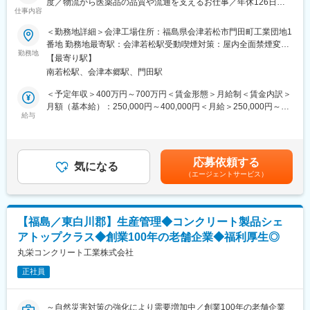
度／物流から医薬品の品質や流通を支えるお仕事／年休126日・
・その他のIT関連トラブル対応
仕事内容
土日祝休み】
＜勤務地詳細＞会津工場住所：福島県会津若松市門田町工業団地1
■入社後について：
【ミッション】
番地 勤務地最寄駅：会津若松駅受動喫煙対策：屋内全面禁煙変更
2025年～2026年度にかけてはシステム更新プロジェクトをメイン
武州製薬は、国内大手製薬会社はもとより、多くのグローバル製
勤務地
の範囲：会社の定める事業所
業務として上司と一緒に進めていただきます。合間で管理部門の
【最寄り駅】
薬会社からの受託製造を行っています。GDP・GMPに準拠した医
業務全般を担い、徐々に総務経理人事全般の理解を深めていただ
南若松駅、会津本郷駅、門田駅
薬品の物流管理を通じて、製品の品質と安全性を確保し、全ての
きます。
お客様へスムーズかつ安定的な供給を実現することが当該部署の
＜予定年収＞400万円～700万円＜賃金形態＞月給制＜賃金内訳＞
重要なミッションです。
月額（基本給）：250,000円～400,000円＜月給＞250,000円～
■組織体制：
給与
400,000円＜昇給有無＞有＜残業手当＞有＜給与補足＞給与詳細
管理部門は現在1名で担当しているため、早い段階から幅広い領域
【業務内容】
は現職（前職）での年収・経験に応じて決定します。■昇給：有■
で経験を積んでいくことができます。
■物流業務委託先の管理
賞与：年2回（7月、12月）賃金はあくまでも目安の金額であり、
■入出庫業務のシステム処理
選考を通じて上下する可能性があります。月給(月額)は固定手当を
■企業の特徴／魅力：
応募依頼する
■GMP関連業務（SOP制定、改訂、逸脱処理等）
気になる
含めた表記です。
・包装業大手の株式会社高速のグループ企業で安定性抜群！
（エージェントサービス）
■他部署との調整業務
・コロナ禍以降、通販需要などの高まりから輸送関連業の需要が
■各種物流プロジェクトの対応
高まっており、同社も右肩上がりの成長を遂げています。
■トラックの配車手配、輸送会社の管理
・年休120日以上でワークライフバランス安定！
【福島／東白川郡】生産管理◆コンクリート製品シェ
【働く環境】
変更の範囲：会社の定める業務
アトップクラス◆創業100年の老舗企業◆福利厚生◎
■有給休暇取得率70％超
■平均残業時間20時間程／月（全社的に残業抑制に取り組んでい
丸栄コンクリート工業株式会社
ます）
正社員
■フレックス勤務可
■産休育休取得実績◎（男性育休も有）
～自然災害対策の強化により需要増加中／創業100年の老舗企業