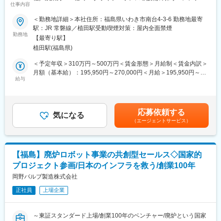
仕事内容
ンス（機械分野）をお任せします！◆◇◆
す。
＜勤務地詳細＞本社住所：福島県いわき市南台4-3-6 勤務地最寄
■担当業務：
＼魅力ポイント／
駅：JR 常磐線／植田駅受動喫煙対策：屋内全面禁煙
当社の機械系総合職として以下、設備の保守・メンテナンス業
・残業は社内平均月13時間程で水曜はノー残業デーです。
勤務地
【最寄り駅】
務、改善業務、工事管理・予実績管理業務をお任せします。
・有給も取りやすく平均有給取得日数は13.8日。
植田駅(福島県)
＜業務詳細＞
・近年自然災害対策が強化されたことにより公共に使用されるコ
紙をつくる抄紙機械など、最新鋭の紙製造設備の保守・メンテナ
ンクリートの需要増加。また顧客が官公庁の為、安定的な経営基
＜予定年収＞310万円～500万円＜賃金形態＞月給制＜賃金内訳＞
ンスの計画/実行、不具合発生時の復旧作業等を行っていただきま
盤があります。
月額（基本給）：195,950円～270,000円＜月給＞195,950円～
す。
給与
270,000円＜昇給有無＞有＜残業手当＞有＜給与補足＞※経験・ス
紙をつくる設備には様々な機械部品が存在しているため、それぞ
■当社の特徴・魅力：
キルを考慮のうえ、当社規定にて決定■昇給：年1回■賞与：年2回
れの構造を組立図面で確認し、現物を見て動き方を理解した上
本州エリアを中心にシェアトップクラスを誇る同社の製品は、カ
（4.5か月）・22歳 経験4年 380万円・30歳 経験8年 500万
で、不具合内容の原因を探り的確に保守業務を行っていただく必
タログ製品だけでなく完全カスタマイズのオリジナル製品の設
円賃金はあくまでも目安の金額であり、選考を通じて上下する可
応募依頼する
要があります。
計・製造も行っております。そのため現場での作業効率が上が
気になる
能性があります。月給(月額)は固定手当を含めた表記です。
（エージェントサービス）
＜設備について＞
り、お客様から支持を頂いております。当社には設計が他社と比
月産9,500トンの新聞用紙、月産40,000トンの段ボール原紙を生
較すると多いことでカスタマイズ製品の製造が叶っております。
み出す巨大な生産ラインを構築しており、超大型の設備の保守・
当社の開発力や技術力・品質は業界でも高く評価されておりま
メンテナンスをお任せします。
す。
【福島】廃炉ロボット事業の共創型セールス◇国家的
プロジェクト参画/日本のインフラを救う/創業100年
■組織構成
変更の範囲：会社の定める業務
平均年齢は38歳で、男女比 男10：女0になります。
岡野バルブ製造株式会社
正社員
上場企業
■教育体制：
数日間の導入研修や配属先でのOJTを通して業務の流れを身に着
けていくため、安心して就業いただけます。
～東証スタンダード上場/創業100年のベンチャー/廃炉という国家