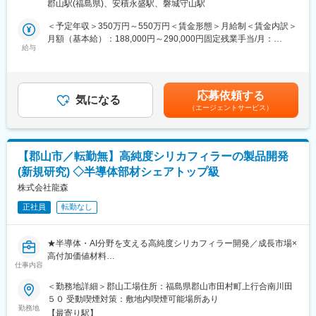
【様々なキャリアパス】将来的に部門マネジメントもする方もい
郡山駅(福島県)、安積永盛駅、磐城守山駅
し、温室を中心とした農業施設の提案・販売を行います。
れば、営業経験を経て、商品開発に携わる方もおり、安定した環
本ポジションは「営業」だけでなく、設計・施工管理の要素を含
＜予定年収＞350万円～550万円＜賃金形態＞月給制＜賃金内訳＞
境で長期的に様々なキャリパスを描くことが可能です。
む業務となります。具体的には以下の業務を担当します。
月額（基本給）：188,000円～290,000円固定残業手当/月：
農業資材の単純な販売ではなく、農業施設の構築を通じて農業の
給与
28,600円～44,100円（固定残業時間20時間0分/月）超過した時間
■入社後サポート体制：
生産性向上に貢献する仕事です。
外労働の残業手当は追加支給＜月給＞216,600円～334,100円（一
＜期間＞半年以上
律手当を含む）＜昇給有無＞有＜残業手当＞有＜給与補足＞経験
＜内容＞OJTを中心とした同行訪問や、当社の取扱商品を用いて
■業務詳細
などを考慮の上、決定いたします。■昇給：年1回（7月）■賞与：
実際に調理しながら商品勉強など
応募依頼する
・農業用ハウス建築に関する仕様打合せ（生産者・代理店との調
気になる
年2回（6月、12月）■モデル年収年収450万円／36歳営業職／月
＜フォロー体制＞上司、先輩社員によるサポート体制も整ってお
（エージェントサービス）
整）
給32万円（入社5年目）年収620万円／42歳営業職／月給36万円
り、安心して業務をスタートできます。調理経験がない場合で
・CADを用いた設計・見積り作成（入社後習得可能）
（入社7年目）年収850万円／43歳所長職／月給57万円（入社10
も、問題ありません。徐々にステップを踏みながら学んでいただ
・資材発注、施工会社の手配、工事進捗管理
年目）賃金はあくまでも目安の金額であり、選考を通じて上下す
きます。
・完成後の引渡し・アフターフォロー
る可能性があります。月給(月額)は固定手当を含めた表記です。
【郡山市／転勤無】高純度シリカフィラーの製品開発
※マイカー通勤：相談可（社内申請要）
■評価制度
(新規研究) ◇半導体部材シェアトップ級
・部門ごとの売り上げ実績に基づいて個人目標が設定されます
■ポジションの魅力
株式会社龍森
・個人が目標設定シートを記入し、半期ごとに業績やそのプロセ
・営業としての提案を通じて農業生産性の向上に貢献できます。
スを評価する制度
正社員
転勤なし
・営業から設計・施工管理まで一連のプロセスに関わることで、
・可視化された中での評価の基、賞与へと反映します
達成感を味わえます。
変更の範囲：会社の定める業務
★半導体・AI分野を支える高純度シリカフィラー開発／成長市場×
■入社後の流れ／キャリアアップ
高付加価値材料
入社後はOJT研修を通じて業務を覚えていただきます。経験が浅
仕事内容
★顧客要望起点の配合設計・品質改良／設計～評価に集中できる
い方でもCAD設計は入社後に習得可能です。
★転勤なし・年休126日・残業ほぼなし
＜勤務地詳細＞郡山工場住所：福島県郡山市田村町上行合南川田
実力を正当に評価する風土があり、積極的な取り組みがキャリア
５０ 受動喫煙対策：敷地内喫煙可能場所あり
アップに直結します。入社3年で所長に昇格した実績もあります。
■募集背景
勤務地
【最寄り駅】