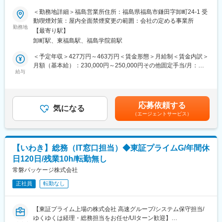
半導体市場は今後も成長が見込まれており、長期的な需要が期待
【水道資材部門】
＜勤務地詳細＞福島営業所住所：福島県福島市鎌田字卸町24-1 受
されています。国内だけでなく海外にも事業を展開しているた
■仕事内容：
公共性が高く、景気変動に強い分野
動喫煙対策：屋内全面禁煙変更の範囲：会社の定める事業所
め、安定した経営基盤があります。
小・中学校、給食センター、ホテル、旅館、施設、県内スーパー
・顧客：水道工事会社向け
勤務地
【最寄り駅】
等を中心に、食材・メニュー等のご提案を通じてお客様をサポー
・商材：パイプ・バルブ・ポンプ等
変更の範囲：会社の定める業務
卸町駅、東福島駅、福島学院前駅
トします。ご要望のヒアリング、食材・メニューのご提案、商品
のご紹介、見積書の作成などを行います。
【住宅設備部門】
＜予定年収＞427万円～463万円＜賃金形態＞月給制＜賃金内訳＞
「住まいづくり」に深く関われる提案
月額（基本給）：230,000円～250,000円その他固定手当/月：
■一日の流れ：
・顧客：工務店・リフォーム会社向け
給与
13,500円＜月給＞243,500円～263,500円＜昇給有無＞有＜残業手
出社・朝礼→依頼事項の対応・訪問準備等（～10時）→お客様先
・商材：キッチン・ユニットバス・住宅設備
当＞有＜給与補足＞※給与詳細は経験・スキル・年齢等を考慮の
への訪問（5～10件程度※10時～17時）→各種事務処理を経て退社
上、決定。※想定年収には、月の平均残業時間20時間分を含む
【電気資材部門】
（月によって連動有）■昇給：年1回（4月）25年実績 平均17,750
応募依頼する
■入社後の流れ：
戸建てから集合住宅まで幅広く対応
気になる
円/月■賞与：年2回（7月、12月）※過去実績4.0ヶ月分■業績賞
（エージェントサービス）
OJTによる同行訪問にて顧客理解を深めていただき、徐々にステ
・顧客：電気工事会社向け
与：年1回※業績により3月に賞与支給の可能性有賃金はあくまで
ップを進みながら業務を覚えていただきます。独り立ちが出来る
・商材：照明・電線・空調設備など
も目安の金額であり、選考を通じて上下する可能性があります。
ようになると、担当顧客を振り分けながら対応をお願いしていき
月給(月額)は固定手当を含めた表記です。
ます。
【設備・土木部門】
【いわき】総務（IT窓口担当）◆東証プライムG/年間休
大型施設・社会インフラ案件にも携われる
日120日/残業10h/転勤無し
■担当エリア：
・顧客：サブコン・土木工事会社向け
・福島県福島市の顧客が中心となります。
常磐パッケージ株式会社
・商材：空調・給排水・インフラ資材
正社員
転勤なし
■魅力：
■当社の特徴：
東北で数少ない上場企業にて、腰を据えてキャリアUP可能です。
・セディアグループの中核企業として、多彩な商品の卸・流通事
上司、先輩社員のサポート体制も整っているため、未経験業務が
業を展開。生活インフラを支える「水と住まいの専門商社」
【東証プライム上場の株式会社 高速グループ/システム保守担当/
あっても安心して就業いただけます。
・直近10年で売上1,000億円以上成長！15期連続増収・6期連続増
ゆくゆくは経理・総務担当をお任せ/UIターン歓迎】