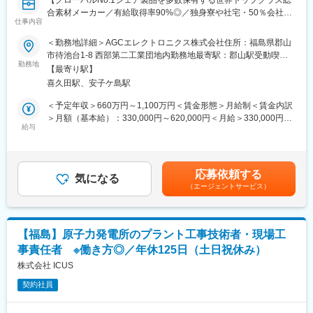
【グローバルNo.1シェア製品を多数保有する世界トップクラス総
◇営業活動報告・改善提案
合素材メーカー／有給取得率90%◎／独身寮や社宅・50％会社負
営業進捗、顧客からのフィードバック、市場動向などを定期的に
仕事内容
担借上げ制度有】
経営層へ報告し、事業の改善提案にも関与します。
＜勤務地詳細＞AGCエレクトロニクス株式会社住所：福島県郡山
■業務内容：
市待池台1-8 西部第二工業団地内勤務地最寄駅：郡山駅受動喫煙
■ミッション：技術で未来をつくる当事者に
・薄膜成膜（無機材料蒸着、有機材料）の生産技術業務を行って
勤務地
対策：屋内全面禁煙変更の範囲：会社の定める事業所
現在、少数精鋭でロボット開発を進めており、まもなくエンジニ
【最寄り駅】
頂きます。
アも加わる予定です。本ポジションは、主力電力会社をはじめイ
喜久田駅、安子ケ島駅
・具体的には生産条件確立、生産性改善、品質改善です。また、
ンフラ・自治体・ゼネコンなどの顧客と向き合い、福島第一原発
海外拠点の支援も可能性があります。
＜予定年収＞660万円～1,100万円＜賃金形態＞月給制＜賃金内訳
へ定期的に訪問しながら、現場課題の把握から提案、導入支援ま
＞月額（基本給）：330,000円～620,000円＜月給＞330,000円～
でを担います。
AGC社員としてご入社後AGCエレクトロニクス(※)に常駐いただ
給与
620,000円＜昇給有無＞有＜残業手当＞有＜給与補足＞■条件につ
単なる営業ではなく、事業立ち上げの初期段階から顧客と価値を
き、以下業務を担当いただきます。
きましては卒業年度・ご経験に応じ、社内規定に沿って決定いた
つくる「事業共創型セールス」として活躍いただくことを期待し
(※)福島県郡山市待池台1-8 郡山西部第二工業団地内/電子部品用ガ
します。※管理監督者として採用された場合は、残業手当の支給対
ています。
ラスフリット・ペースト、光学ドライブ用光ピックアップ素材、
象外となります。ただし、課長代理職（非管理監督者）の場合
応募依頼する
半導体露光用レンズ、 EUV露光用フォトマスクブランクスの製
気になる
は、所定労働時間を超える時間外労働について、規定に基づき残
■ポジションの魅力：
（エージェントサービス）
造・開発
業手当を別途支給します。賃金はあくまでも目安の金額であり、
◇国家的プロジェクトに参画できる
選考を通じて上下する可能性があります。月給(月額)は固定手当を
◇事業立ち上げフェーズに関われる
■当業務における魅力：
含めた表記です。
◇技術革新の最前線で働ける
◎デジタルカメラ用視感度補正フィルターの試作から量産までの
◇経営層や開発チームと直接連携できる
【福島】原子力発電所のプラント工事技術者・現場工
流れを経験することができます。また、チームの熱量を一体とな
◇柔軟な働き方とキャリア形成
事責任者 ※働き方◎／年休125日（土日祝休み）
って感じ、その一員となることで非常に良い経験を得ることがで
きます。
株式会社 ICUS
変更の範囲：会社の定める業務
◎当社のデジタルカメラ用視感度補正フィルターは、光学特性、
契約社員
外観品質が高く、それの生産に関わることで、高いスキルを身に
着けることができます。さらに、海外拠点との接点が多く、経験