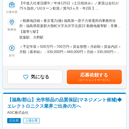
や多様性を感じることができ、非常に良い経験になると考えてい
【中途入社者活躍中／年休125日（土日祝休み）／家賃は会社が
ます。
75％負担／UIJターン歓迎／賞与3ヵ月・年2回 】
仕事内容
■得られるスキル：
■業務概要
＜勤務地詳細＞東京電力(株) 福島第一原子力発電所内事務所住
◎無機蒸着成膜、有機成膜の技術習得、光学特性管理、外観品質
原子力発電所における除染・洗浄、火力発電所の洗浄、工場の洗
所：福島県双葉郡大熊町大字夫沢字北原22 勤務地最寄駅：常磐線
改善、生産工程改善等に必要なマインドとスキル・行動力の習得
浄に関わる事業を取り扱う当社にて、原子力関連のプラント工事
勤務地
／大野駅受動喫煙対策：屋内全面禁煙変更の範囲：会社の定める
◎開発部門、製造部門や品質保証部門との調整が必要な業務もあ
【最寄り駅】
技術者兼現場工事責任者としての業務をお任せいたします。
事業所
り、他部署とのコミュニケーション能力の向上
双葉駅、大野駅
◎海外拠点と接点も多く、語学（英語など）の習得や、海外で働
■業務詳細
＜予定年収＞500万円～700万円＜賃金形態＞月給制＜賃金内訳＞
くためのマインド・行動を学ぶことができます。
・プラント建設時の洗浄、プラント供給中の除染、原子力発電施
月額（基本給）：330,000円～460,000円＜月給＞330,000円～
設および廃炉施設の除却除染技術開発
給与
460,000円＜昇給有無＞有＜残業手当＞有＜給与補足＞※時間外手
■キャリアパス：
・除染・洗浄装置の設計、工場試験
当、工事日当（1,250円/日）、管理区域内作業手当(5,000円/日)等
◎成膜プロセスの経験を通じ、デジタルカメラ用視感度補正フィ
・工事技術者、現場工事責任者として工事計画、工事見積り管
は別途支給・賞与：有(年2回 昨年度実績：計3ヶ月分)・昇給：
ルター事業の成膜技術者として活躍していただけます。
理、工事管理、資材調達、現場管理業務 等
有(年１回)賃金はあくまでも目安の金額であり、選考を通じて上下
◎さらに、海外赴任のチャンスもあります。事業に対して責任の
応募依頼する
※工事の上流（見積・調達・工事計画・客先との打合せ）から下流
気になる
する可能性があります。月給(月額)は固定手当を含めた表記です。
一端を担った仕事ができます。
（エージェントサービス）
（施工完了）まで、一人の担当者が、全て担当して進めますの
◎専門性の追求をするか、マネジメントを追求するかは入社後に
で、様々な事が覚えられ、キャリアアップに最適な環境です。
相談させて頂きたいと考えております。
■組織構成
■働く魅力：
【福島/郡山】光学部品の品質保証(マネジメント候補)◆
・配属先となる部署は計5名で構成されております。(50代2名,40
・マイカー通勤可、駐車場完備です。借り上げ社宅制度があり
エレクトロニクス業界ご出身の方へ
代3名/事務方の方を除く)
U・Iターンの方も歓迎です。
全員男性で、ほとんどの方が中途入社の方ですので、配属後のフ
AGC株式会社
・事業ポートフォリオが多岐にわたり安定した企業です。
ォローも手厚くなっています。
正社員
上場企業
変更の範囲：会社の定める業務
■会社の魅力