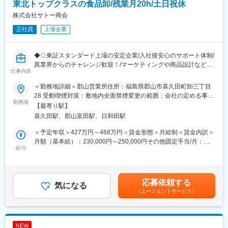
東北トップクラスの食品卸/残業月20h/土日祝休
■配属組織
株式会社サトー商会
貴金属製造部 製造1課1係
正社員
上場企業
・課長：1名
・係長：1名
・メンバー：8名
◆◇東証スタンダード上場の安定企業/入社後安心のサポート体制/
少人数のチーム体制で、上司や先輩との距離が近く相談しやすい
異業界からのチャレンジ歓迎！/マーケティングや商品設計などの
環境です。
仕事内容
経験も積める/既存メイン、テレアポ飛び込みなし◆◇
■組織風土
＜勤務地詳細＞郡山営業所住所：福島県郡山市喜久田町卸三丁目
■業務内容：
・チームワークを重視した職場
28 受動喫煙対策：敷地内全面禁煙変更の範囲：会社の定める事業
学校給食や外食など、地域の様々なところで利用される業務用食
勤務地
・わからないことはすぐ質問できる教育体制
所
【最寄り駅】
品食材を、メニューの考案等を通じて、お客様へ提案していただ
・丁寧さ・正確さを重視する文化
喜久田駅、郡山富田駅、日和田駅
きます。
・コミュニケーションを取りながら業務を進める環境
・ご要望のヒアリング
＜予定年収＞427万円～468万円＜賃金形態＞月給制＜賃金内訳＞
・食材、メニューのご提案
■この求人の魅力
月額（基本給）：230,000円～250,000円その他固定手当/月：
・商品のご紹介（新商品、代替商品、終売商品等）
給与
・半導体・電子部品業界を支える成長分野に携われる
13,500円＜月給＞243,500円～263,500円＜昇給有無＞有＜残業手
・見積書の作成
・品質管理の「入口工程」として重要な役割を担える
当＞有＜給与補足＞※給与詳細は経験・スキル・年齢等を考慮の
・検品やデータ管理など正確性を活かせる仕事
上、決定。※想定年収には、月の平均残業時間20時間分を含む
※入社後の試用期間や適性、ご希望等を考慮して配属部門を決定し
・将来的に洗浄技術など専門知識の習得が可能
（月によって連動有）■昇給：年1回（4月）25年実績 平均17,750
応募依頼する
ます。郡山営業所は営業員11名体制になります。
気になる
・経済産業省認定の「地域未来牽引企業」
円/月■賞与：年2回（7月、12月）※過去実績4.0ヶ月分■業績賞
（エージェントサービス）
※出社・朝礼後、依頼事項の対応・訪問準備等（～10時）
・創業以来黒字経営を継続する安定企業
与：年1回※業績により3月に賞与支給の可能性有賃金はあくまで
→お客様先への訪問（5～10件程度、～17時）→事務処理を終え
・レアメタルリサイクル事業やEV・自動運転関連市場にも関わる
も目安の金額であり、選考を通じて上下する可能性があります。
て退社
成長性の高い事業基盤
月給(月額)は固定手当を含めた表記です。
・特許取得多数の高い技術力を保有
NEW