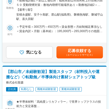
＜勤務地詳細1＞郡山工場住所：福島県郡山市田村町上行合南川田
スマートフォンや自動車、AI機器などに欠かせない半導体材料を
■配属部署
５０ 受動喫煙対策：敷地内喫煙可能場所あり＜勤務地詳細2＞ク
製造する当社。世界中のメーカーから高い評価を受けており、今
勤務地
・設計開発部は設計・評価チーム、試作チーム分かれており、本
レアリカ工場住所：福島県郡山市上伊豆島1-20 受動喫煙対策：敷
【最寄り駅】
後も需要拡大が見込まれています。当社では生産体制を強化する
ポジションは設計・評価チームへの配属予定です。。※3～6ヶ月
地内喫煙可能場所あり変更の範囲：会社の定める事業所
安積永盛駅、安子ケ島駅、郡山駅(福島県)、磐梯熱海駅、磐城守山
ため、製造オペレーターを増員募集します。未経験の方でもイチ
の現場研修があります。また仕事に関連する各種セミナーへの参
駅、喜久田駅
から学べる教育体制を整えているため、モノづくりに興味がある
加も可能です。
方を歓迎します。
・顧客要望をもとに新製品の設計を行い、目標性能を実現するた
＜予定年収＞300万円～450万円＜賃金形態＞月給制補足事項なし
めの配合や製造条件を検討します。試作は専任チームが担当する
＜賃金内訳＞月額（基本給）：195,000円～265,000円その他固定
■業務内容：
給与
ため、設計・評価・改善提案に集中しながら専門性を高めること
手当/月：25,000円＜月給＞220,000円～290,000円＜昇給有無＞
・原料となる粉末材料を機械へ投入
ができます。
有＜残業手当＞有＜給与補足＞※上記は予定年収です。経験・能力
・製造設備のボタン操作・運転管理
に応じて上下する可能性がございます。■給与改定：年１回（4
・原料を混ぜ合わせる工程の対応
■働き方：
月）■賞与：年２回(実績：1～1.5カ月×２回)■年収例：・350万円
応募依頼する
・製品を袋や大型容器へ充填・梱包
気になる
転勤無し、完全週休二日制、年間休日126日、残業はほぼ無し
（27歳、経験5年）・450万円（32歳、経験10年）賃金はあくま
（エージェントサービス）
・フォークリフトを使用した製品の運搬・倉庫への格納
（昨年実績）とワークライフバランスの整う非常に働きやすい環
でも目安の金額であり、選考を通じて上下する可能性がありま
・製造設備の清掃や簡単な点検
境です。
す。月給(月額)は固定手当を含めた表記です。
・製造記録の記入や管理
※完成品を20kg程度の袋に小分けにし運んでいただく作業もござ
■製品について
【郡山市／未経験歓迎】製造スタッフ（材料投入や運
います。
当社が開発・製造する高純度シリカフィラーは、半導体封止材
搬など）◇転勤無／半導体向け素材シェアトップ級
（EMC）に使用される機能性材料です。半導体の耐熱性や信頼性
■働く環境：
株式会社龍森
向上に欠かせない材料として、スマートフォン、自動車、AI・デ
・転勤は無く、異動の場合郡山市内の別工場となります。
ータセンター向け機器など幅広い分野で採用されています。AIや
正社員
転勤なし
職種未経験歓迎
業種未経験歓迎
・日勤のみ、土日祝休み、完全週休2日制（土日祝休み）
5G、自動運転技術の進展に伴い、より高性能な製品開発ニーズが
・残業時間：月平均20時間程度
高まっています。
・お弁当注文可能、冷蔵庫内の軽食や惣菜を100～200円程度で購
★半導体材料「高純度シリカフィラー」で世界トップクラスの技
入可能
術力と安定基盤
・シフトの組み方：部署朝礼を実施して、休日等の報告・希望を