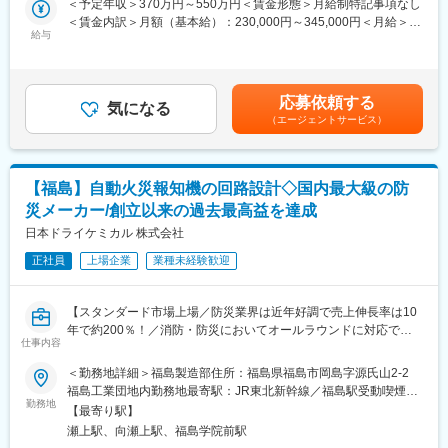
＜予定年収＞370万円～550万円＜賃金形態＞月給制特記事項なし
評価を行っていただきます。
・担当エリアは基本的に都道府県単位で分かれております。
＜賃金内訳＞月額（基本給）：230,000円～345,000円＜月給＞
・消火システムや防災設備の研究開発
・週に1回、エリア内での会議を開催しています。また月に1～2
給与
230,000円～345,000円＜昇給有無＞有＜残業手当＞有＜給与補足
・製品の回路設計
回はTV会議システムを用いた全国メンバーとの会議で最新の商品
＞・前職を考慮した上優遇いたします。・上記年収構成：基本給
・評価・実験
情報共有から、互いの営業活動に対してのアドバイス等を行うの
＋通年賞与（３カ月）＋業績加算直近の賞与は年間、計6.87ヵ月
※開発する製品によっては認証取得作業を伴うこともあります。
で、1人で悩むことなく、安心して業務に取り組める環境がありま
でした。賃金はあくまでも目安の金額であり、選考を通じて上下
応募依頼する
す。
気になる
する可能性があります。月給(月額)は固定手当を含めた表記です。
（エージェントサービス）
■採用背景・ミッション
・産休育休制度の取得実績、復職実績もあり、女性も働きやすい
防災業界は日本の法律（消防法）で規定されたサービス・製品を
環境となっています。
提供しており、景気変動に左右されにくい安定した事業基盤があ
・会社命令での転居を伴うものは基本なし。ただし、ご家庭の事
ります。しかしながら製品に対する国の規制が強く、外資含め新
情を踏まえて転居はタイミングによりますが可能です。
【福島】自動火災報知機の回路設計◇国内最大級の防
規参入の障壁が高い業界であるため新しい発想が生まれにくいで
災メーカー/創立以来の過去最高益を達成
す。同社は2016年に防犯業界大手のALSOKと資本業務提携を行う
◆組織構成について：
など積極的な資本業務提携による新たなサービス・商品の模索を
日本ドライケミカル 株式会社
・プロケア営業事業部は全国で200名程度の規模で、6～7割くら
しています。
いが女性の方です。20代～30代の方が多く、中途入社の方も大勢
正社員
上場企業
業種未経験歓迎
活躍しております。
■ポジションの魅力：
同社は消火器のような防災設備や自動火災報知設備、消防車など
【スタンダード市場上場／防災業界は近年好調で売上伸長率は10
防災に関わる幅広い製品を開発しており、幅広い製品の経験を積
年で約200％！／消防・防災においてオールラウンドに対応でき
むことができます。また、防災関連法案などの厳しい基準が存在
仕事内容
る日本有数の総合防災企業／日本初の粉末消火器を開発したパイ
するため、競合他社が少ない中でも高い技術力を求められます。
オニア／景気に左右されず将来性・安定性◎／年休125日】
＜勤務地詳細＞福島製造部住所：福島県福島市岡島字源氏山2-2
安定した経営の中で技術を磨けます。
福島工業団地内勤務地最寄駅：JR東北新幹線／福島駅受動喫煙対
■業務内容：
勤務地
策：屋内全面禁煙変更の範囲：会社の定める事業所
■同社の魅力：
【最寄り駅】
自動火災報知機向けの回路設計に携わっていただきます。
同社は東証上場の総合防災企業であり、世の中に「安全」を売る
瀬上駅、向瀬上駅、福島学院前駅
火災に伴う熱・煙・炎を各種センサー部品で測定し、結果をマイ
お仕事です。主力事業に消防設備があり、大型ビル・商業施設・