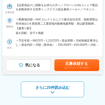
・メイン事業であるプラント・火力発電設備の洗浄では、ボイラ
【品質保証のご経験をお持ちの方へ／グローバルNo.1シェア製品
やプラントを効果的に洗浄するために詳細なデータを基にどのよ
を多数保有する世界トップクラス総合素材メーカー／マネジメン
うなスケールがあるかを綿密に調査し、最も適した洗浄方法で施
仕事内容
ト候補ポジション】
工します。
＜勤務地詳細＞AGCエレクトロニクス株式会社住所：福島県郡山
原子力関連の除染・洗浄では原子力発電設備を除染することで作
■業務内容：
市待池台1-8 西部第二工業団地内勤務地最寄駅：郡山駅受動喫煙
業員の被曝量を低減し、定期点検を安全・容易に行うために必要
オプトエレクトロニクス部材はAGCの中で戦略事業として位置付
勤務地
対策：屋内全面禁煙変更の範囲：会社の定める事業所
不可欠な業務です。
【最寄り駅】
けられ、開発や投資が活発に行われており、グローバルに事業展
豊富な経験と技術で確実に除染を行います。
喜久田駅、安子ケ島駅
開しています。
・弊社には最先端の洗浄・除染の技術と、化学と薬品にかかわる
そのAGC光学部品の、品質保証、品質管理、品質改善推進業務を
＜予定年収＞660万円～1,210万円＜賃金形態＞月給制補足事項な
豊富なノウハウがあります。困難な問題解決に挑戦する研究心と
行っていただきます。
し＜賃金内訳＞月額（基本給）：330,000円～620,000円＜月給＞
チャレンジ精神により、お客様と共に問題点を解決し、個々のニ
・品質マネジメントシステム（QMS）の改善
給与
330,000円～620,000円＜昇給有無＞有＜残業手当＞有＜給与補足
ーズに応えることを最優先としています。
・QC手法を用いた品質改善推進担当
＞■条件につきましては卒業年度・ご経験に応じ、社内規定に沿っ
・グループ内組織マネジメント補佐 ※将来的には補佐からマネジ
て決定いたします。※管理監督者として採用された場合は、残業手
■仕事の魅力
メントメインになっていただくことを期待しています。
当の支給対象外となります。ただし、課長代理職（非管理監督
・洗浄に関する各種試験・分析、調査、ろ材、ろ布、フィルタ助
応募依頼する
気になる
者）の場合は、所定労働時間を超える時間外労働について、規定
剤、イオン交換樹脂、工業薬品の製造・販売も行っており、各種
（エージェントサービス）
光学部品については、デジタルカメラ用視感度補正フィルター
に基づき残業手当を別途支給します。賃金はあくまでも目安の金
施設・装置・機材の運転、修理及び維持管理、各種排水処理装置
（赤外線吸収ガラスフィルター）等です。
額であり、選考を通じて上下する可能性があります。月給(月額)は
の設計・製作も担っています。
ガラスや様々な技術力を組み合わせて戦略事業として事業展開し
固定手当を含めた表記です。
見積や打ち合わせといった上流工程から、施工完了までの下流工
ています。
程まで一気通貫で1名が担当している数少ない会社です
さらに25件読み込む
AGC社員としてご入社後AGCエレクトロニクス(※)に常駐いただ
■会社紹介動画
き、以下業務を担当いただきます。
https://youtu.be/-aTBbT3h4QI?si=ThrtHijbde6op4YB
(※)福島県郡山市待池台1-8 郡山西部第二工業団地内/電子部品用ガ
ラスフリット・ペースト、光学ドライブ用光ピックアップ素材、
変更の範囲：会社の定める業務