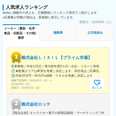
半導体露光用レンズ、 EUV露光用フォトマスクブランクスの製
造・開発
人気求人ランキング
dodaに掲載中の求人を、応募数順にランキング形式でご紹介します。
■当業務における魅力：
※応募数が同数の場合は、新着順に表示しています。
ISO9000（QMS）に関する業務経験、知識（QC検定3級相当以
更新日：
2026/8/8（土）
上）は必須となります。 チームメンバーとコミュケーションを取
メーカー（素材・化学・
りながら、品質マネジメントシステムの改善や QC手法を使って
福島県
土日祝休み
食品・化粧品・その他）
の改善活動に取り組んでいただく業務になりますので、コミュケ
業界
ーション能力が高く、 周りを巻き込んで業務を進めることができ
る方にぜひご活躍いただきたいと考えております。 なお、業務に
関連してクリーンルームに入室することがあります。
株式会社ＬＩＸＩＬ【プライム市場】
■組織構成：
光デバイス部品質保証グループ 品質保証グループ20名程度
営業事務／年休125日／賞与前年度5カ月／出社・リモート併用
★配属エリアは希望を考慮し決定します。初任地はご応募住所での配属となります。入社後、転勤が伴う異動に関しては、必ず勤務地のご希望も確認した上で決定します。【配属オフィス一覧】■東京都品川区西品川1丁目1-1 大崎ガーデンタワー■愛知県名古屋市中村区名駅南4丁目11-40■京都府京都市伏見区竹田田中宮町103 ■大阪府大阪市中央区本町2丁目6-8 センバ・セントラルビル9F■大阪府箕面市萱野4丁目5-45■広島県広島市安佐南区西原6丁目11-8■福岡県福岡市博多区半道橋2-15-10 SOLAビル★出社とリモートワークを併用しながらの勤務となります。 業務に慣れるまでは、原則出社となります。 慣れてきたら少しずつリモートの日を増やし、最終的には週1～3日ほどの出社となる予定です（目安：～入社6カ月）。※受動喫煙対策：あり
■働く魅力：
月給20万円～40万円※経験・スキルを考慮し決定します
・マイカー通勤可、駐車場完備です。借り上げ社宅制度があり
掲載予定期間：
U・Iターンの方も歓迎です。
2026/6/25（木）
〜
2026/8/26（水）
・事業ポートフォリオが多岐にわたり安定した企業です。
気になる
更新日：
2026/7/31（金）
変更の範囲：会社の定める業務
株式会社ロッテ
【商品企画】キャラクター菓子の新商品開発・マーケティング◇年