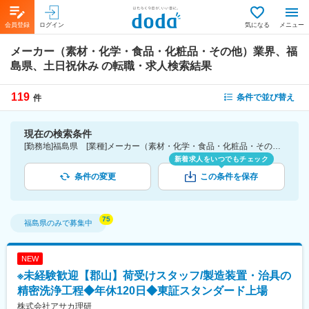
会員登録
ログイン
気になる
メニュー
メーカー（素材・化学・食品・化粧品・その他）業界、福
島県、土日祝休み
の転職・求人検索結果
119
条件で並び替え
件
現在の検索条件
[勤務地]福島県 [業種]メーカー（素材・化学・食品・化粧品・その他）業界 [詳細条件](休日・働き方)土日祝休み
新着求人をいつでもチェック
条件の変更
この条件を保存
福島県
のみで募集中
NEW
※未経験歓迎【郡山】荷受けスタッフ/製造装置・治具の
精密洗浄工程◆年休120日◆東証スタンダード上場
株式会社アサカ理研