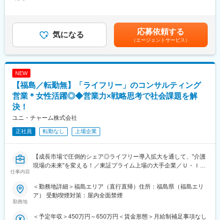
5,000円～45,000円＜月給＞306,200円～433,000円＜昇給有無＞
■具体的な業務内容
・創業以来黒字経営を継続する安定企業
有＜残業手当＞有＜給与補足＞■賞与実績：年2回（賞与は年間で
・工事安全・HSSE体制の立上げおよび運用推進
・レアメタルリサイクル事業やEV・自動運転関連市場にも関わる
基本給×4.7か月）■昇給あり※詳細については初回面接時にしっか
・元請会社、協力会社を含めた安全活動の主導
成長性の高い事業基盤
りとご説明差し上げます賃金はあくまでも目安の金額であり、選
応募依頼する
・安全会議の企画、運営
気になる
・特許取得多数の高い技術力を保有
考を通じて上下する可能性があります。月給(月額)は固定手当を含
（エージェントサービス）
・現場パトロールの実施
めた表記です。
・TBM（ツールボックスミーティング）やKY活動の推進
■当社について：
・指摘事項の是正管理およびフォロー
福島県郡山市に本社を構え、有限な資源の回収・リサイクルを生
・危険作業、非定常作業に対する安全レビュー
業とするスタンダード市場上場企業です。
NEW
・リスクアセスメントの実施
まだリサイクルが社会に浸透していない高度経済成長期から、環
【福島／転勤無】「ライフリー」のコンサルティング
・試運転前や設備立上げ前の安全確認支援
境保全や資源の有効活用に関わる事業を行い、社会課題の解決に
・製造部門、保全部門、技術部門との調整業務
営業＊女性活躍◎◆営業力×戦略思考で社会課題を解
貢献する事業を行ってきました。経済産業省の「地域未来牽引企
業」に選定され、創業以来黒字を継続。特許取得22件を誇る技術
決！
■この求人の魅力
力と、EV・スマホ関連事業への展開で成長を続けています。
ユニ・チャーム株式会社
【安全管理体制の構築に携われる】
既存ルールの運用だけではなく、安全体制そのものの設計・構
正社員
転勤なし
上場企業
変更の範囲：会社の定める業務
築・定着まで経験できます。
【高い裁量を持って働ける】
工場長や部門責任者、現場担当者、協力会社と直接連携しながら
【成長市場で圧倒的シェア◎ライフリー導入拡大を通して、"介護
安全管理を主導できます。
現場の未来"を変える！／東証プライム上場の大手企業／Ｕ・Ｉタ
仕事内容
【現場主導で活躍できる】
ーン歓迎！／福利厚生充実◎】
本社で制度を作るだけでなく、実際の現場に入りながら安全文化
＜勤務地詳細＞福島エリア（直行直帰）住所：福島県（福島エリ
の醸成に携われます。
◆職務内容：
ア） 受動喫煙対策：屋内全面禁煙
【大型設備投資プロジェクトに関われる】
当社のプロケア営業として、病院・施設に向けた排泄ケアの課題
勤務地
新工場建設や設備改造など、会社の成長を支える重要プロジェク
解決の提案をお任せ致します。当社の介護商品の導入を実現し
＜予定年収＞450万円～650万円＜賃金形態＞月給制補足事項なし
トの中核メンバーとして活躍できます。
「ライフリー」シェアを拡大することにより日本の介護品質の向