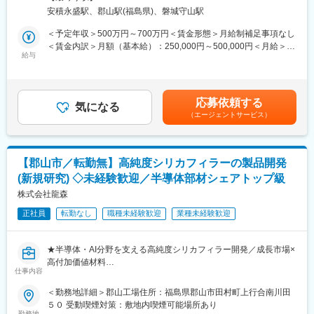
当社では、半導体や電子機器向けに使用される高純度シリカフィ
■ワークライフバランスを大切にする文化
安積永盛駅、郡山駅(福島県)、磐城守山駅
ラーの開発を行っています。近年は半導体の高性能化や用途拡大
20時には全社的にPCをシャットダウン。メリハリのある仕事環境
に伴い、お客様から求められる性能や品質も多様化しており、組
＜予定年収＞500万円～700万円＜賃金形態＞月給制補足事項なし
を提供しています。さらに、家族手当や退職金制度など、充実し
織増強のため増員募集いたします。
＜賃金内訳＞月額（基本給）：250,000円～500,000円＜月給＞
た福利厚生を整え、社員が安心して長期的なキャリアを築けるよ
給与
250,000円～500,000円＜昇給有無＞有＜残業手当＞有＜給与補足
う支援しています。
■業務内容：
＞※上記は予定年収です。経験・能力に応じて上下する可能性がご
市場・ユーザーの要望に応じて品質改良及び新商品の企画開発に
ざいます。■給与改定：年１回（4月）■賞与：年2回(実績：1～1.5
■当社の特徴
携わり、商品の設計、試作、及び顧客への提案を行います。当社
カ月×2回)■年収例：・600万円（32歳、経験10年）賃金はあくま
・日本のパイプハウス専業メーカーのパイオニアとして、農業の
応募依頼する
で扱っている粉体を始めとした各材料を要望に合わせて調合し製
気になる
でも目安の金額であり、選考を通じて上下する可能性がありま
大規模化に貢献してきました。今後も先進の営農サービスを開発
（エージェントサービス）
造のレシピを作るようなイメージです。
す。月給(月額)は固定手当を含めた表記です。
し、国内外で農業の発展を支えていきます。
・5,000億円規模のビジネス展開を目指し、この10年で売上を
■業務詳細
1,000億円以上伸ばした実績があります。
・顧客ニーズに基づく製品企画・設計
・全国628カ所の営業所で5,606名の社員が活躍中。地域に根差し
【郡山市／転勤無】高純度シリカフィラーの製品開発
・既存製品の品質改善・性能向上に向けた開発
たネットワークで、地域に最適な営業戦略を展開しています。
(新規研究) ◇未経験歓迎／半導体部材シェアトップ級
・各種原料を組み合わせた配合設計（レシピ作成）
・試作品の評価・分析・性能検証
株式会社龍森
・評価結果をもとにした改良検討
正社員
転勤なし
職種未経験歓迎
業種未経験歓迎
■顧客：
主に大手総合化学メーカー様等
★半導体・AI分野を支える高純度シリカフィラー開発／成長市場×
量よりも質を重視し、顧客の細かな要望にもお応えできる点で評
高付加価値材料
価いただき引き合いも多いです。※新規開発に向けた評価・改善点
仕事内容
★顧客要望起点の配合設計・品質改良／設計～評価に集中できる
のご相談を行うために、顧客先へは月1~2回出向いていただきま
★転勤なし・年休126日・残業ほぼなし
＜勤務地詳細＞郡山工場住所：福島県郡山市田村町上行合南川田
す。
５０ 受動喫煙対策：敷地内喫煙可能場所あり
■募集背景
勤務地