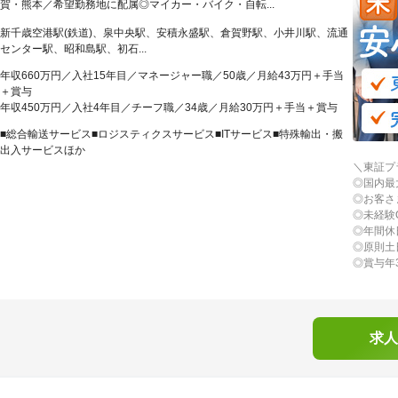
賀・熊本／希望勤務地に配属◎マイカー・バイク・自転...
新千歳空港駅(鉄道)、泉中央駅、安積永盛駅、倉賀野駅、小井川駅、流通
センター駅、昭和島駅、初石...
年収660万円／入社15年目／マネージャー職／50歳／月給43万円＋手当
＋賞与
年収450万円／入社4年目／チーフ職／34歳／月給30万円＋手当＋賞与
■総合輸送サービス■ロジスティクスサービス■ITサービス■特殊輸出・搬
出入サービスほか
＼東証プ
◎国内最
◎お客さ
◎未経験
◎年間休
◎原則土
◎賞与年
求人