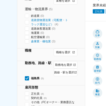
業種を選択
業界未経
運輸・物流業界
(
5
)
正社員
鉄道業
(
0
)
道路貨物運送業（宅配便・ト
ラック運送など）
(
4
)
道路旅客運送業
(
0
)
海運業
(
0
)
仕事
航空運輸業
(
0
)
倉庫業・梱包業
(
3
)
対象
職種
職種を選択
勤務地
勤務地、路線・駅
勤務地を選択
最寄駅
路線・駅を選択
福島県
(
5
)
給与
雇用形態
正社員
(
4
)
事業
契約社員
(
0
)
その他（FCオーナー・業務委託な