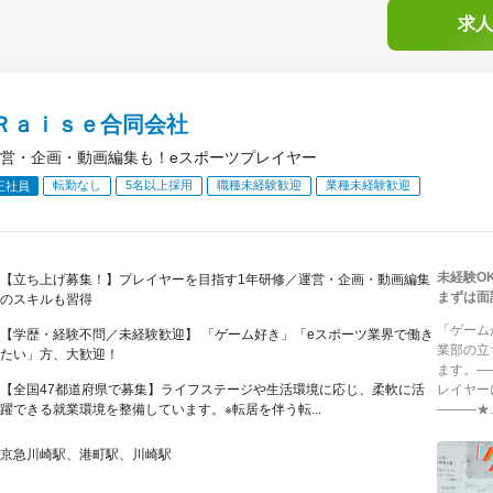
求人
‐Ｒａｉｓｅ合同会社
営・企画・動画編集も！eスポーツプレイヤー
転勤なし
5名以上採用
職種未経験歓迎
業種未経験歓迎
正社員
未経験O
【立ち上げ募集！】プレイヤーを目指す1年研修／運営・企画・動画編集
まずは面
のスキルも習得
「ゲーム
【学歴・経験不問／未経験歓迎】 「ゲーム好き」「eスポーツ業界で働き
業部の立
たい」方、大歓迎！
ます。―
【全国47都道府県で募集】ライフステージや生活環境に応じ、柔軟に活
レイヤー
躍できる就業環境を整備しています。※転居を伴う転...
―――★..
京急川崎駅、港町駅、川崎駅