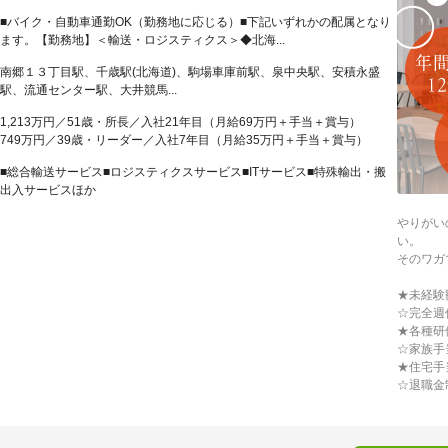
■バイク・自動車通勤OK（勤務地に応じる）■下記いずれかの配属となり
ます。【勤務地】＜輸送・ロジスティクス＞◆北海...
南郷１３丁目駅、千歳駅(北海道)、駒場車庫前駅、泉中央駅、安積永盛
駅、流通センター駅、大井競馬...
1,213万円／51歳・所長／入社21年目（月給69万円＋手当＋賞与）
749万円／39歳・リーダー／入社7年目（月給35万円＋手当＋賞与）
■総合輸送サービス■ロジスティクスサービス■ITサービス■特殊輸出・搬
出入サービスほか
やりがい
い。
そのワガ
★未経験
☆完全週
★各種研
☆家族手
★住宅手
☆退職金