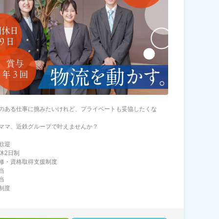
のある仕事に挑みたいけれど、プライベートも妥協したくな
ママ、近鉄グループで叶えませんか？
歓迎
休2日制
修・資格取得支援制度
当
当
制度