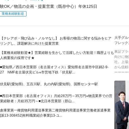
験OK／物流の企画・提案営業（既存中心）年休125日
業種未経験歓迎
大手グル
【テレアポ・飛び込み・ノルマなし】 お客様の物流に関する悩みをヒア
フレック
リングし、課題解決に向けた提案営業
東証プラ
【業種未経験歓迎★】営業経験を生かして活躍したい方歓迎！職歴よりも
向けに物
人柄重視の採用です★
社。上場
■愛知県／西日本営業部（名古屋オフィス）愛知県名古屋市中区錦2-9-
から信頼
27 NMF名古屋伏見ビル※市営地下鉄「伏見駅...
ーーーーー
伏見駅(愛知県)、五百川駅、丸の内駅(愛知県)、国際センター駅
■西日本営業部（名古屋オフィス）月給28万円～35万円※物流業界での営
業経験者：月給35万円～■北日本営業部（郡山...
倉庫業第一種貨物利用運送事業第二種貨物利用運送事業労働者派遣事業
[派13-308452]有料職業紹介事業[13-ユ...