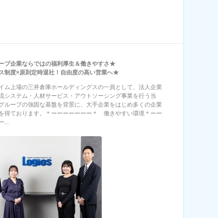
ープ企業ならではの福利厚生＆働きやすさ★
ス制度×原則定時退社！自由度の高い営業へ★
イム上場の三井倉庫ホールディングスの一員として、法人企業
流システム・人材サービス・アウトソーシング事業を行う当
グループの強固な基盤を背景に、大手企業をはじめ多くの企業
を得ております。＊ーーーーーーー＊ 働きやすい環境＊ーー
...