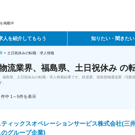
を掲載中
求人を紹介してもらう
知りたい・聞きたい
ントサービス
転職ノウハウ
界
土日祝休みの転職・求人情報
物流業界、福島県、土日祝休み の
サービス
データで見る転職
、福島県、土日祝休みの転職・求人検索結果です。鉄道業、道路貨物運送業（宅配
ーエージェントサービス
コラム・インタビュー
す。
件中
1～5
件
を表示
転職Q&A
スティックスオペレーションサービス株式会社(三
スのグループ企業)