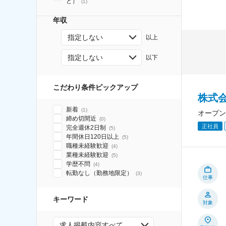
ど）
(
1
)
年収
指定しない
以上
指定しない
以下
こだわり条件ピックアップ
株式
新着
(
1
)
オープン
締め切間近
(
0
)
正社員
完全週休2日制
(
5
)
年間休日120日以上
(
5
)
職種未経験歓迎
(
4
)
業種未経験歓迎
(
5
)
学歴不問
(
4
)
転勤なし（勤務地限定）
(
3
)
仕事
キーワード
対象
求人掲載内容すべて