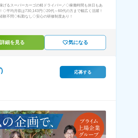
稼げるスーパーカーゴの軽ドライバー／◇稼働時間も休日もあ
！◇平均月収は730,143円◇20代～60代の方まで幅広く活躍！
経験不問◇転勤なし◇安心の研修制度あり！
詳細を見る
気になる
)
応募する