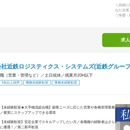
＼自由に
なた次第
◇学歴・
求人
会社近鉄ロジスティクス・システムズ(近鉄グループ
職（営業・管理など）／土日祝休／残業月20H以下
5名以上採用
職種未経験歓迎
業種未経験歓迎
【未経験歓迎★大手物流総合職】顧客ニーズに応じた営業や各種管理業務
／着実にステップアップできる環境
【未経験歓迎】安定企業でスキルアップしたい方／各職種の経験者はさら
に優遇！／第二新卒歓迎