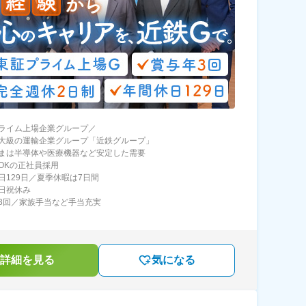
ライム上場企業グループ／
大級の運輸企業グループ「近鉄グループ」
まは半導体や医療機器など安定した需要
OKの正社員採用
日129日／夏季休暇は7日間
日祝休み
3回／家族手当など手当充実
詳細を見る
気になる