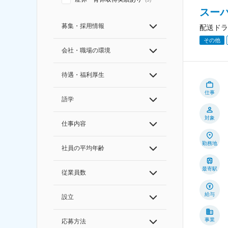
スー
募集・採用情報
配送ドラ
その他
会社・職場の環境
待遇・福利厚生
仕事
語学
対象
仕事内容
勤務地
社員の平均年齢
最寄駅
従業員数
給与
設立
事業
応募方法