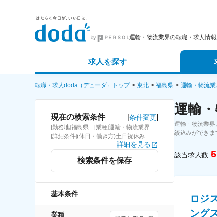
運輸・物流業界の転職・求人情報
求人を探す
詳細条件から探す
エージェ
転職・求人doda（デューダ）トップ
東北
福島県
運輸・物流業
運輸・
新着求人から探す
スカウト
[
]
現在の検索条件
条件変更
運輸・物流業界
[勤務地]福島県 [業種]運輸・物流業界
求人特集から探す
パートナ
絞込みができま
[詳細条件](休日・働き方)土日祝休み
詳細を見る
5
該当求人数
検索条件を保存
基本条件
ロジ
ング
業種