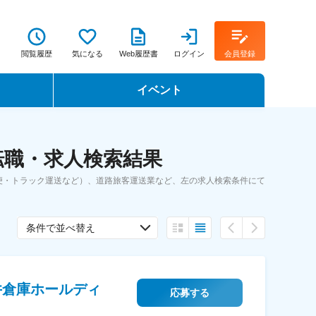
閲覧履歴
気になる
Web履歴書
ログイン
会員登録
イベント
転職イベント・転職セミナー
転職・求人検索結果
転職フェア
便・トラック運送など）、道路旅客運送業など、左の求人検索条件にて
転職セミナー動画
条件で並べ替え
井倉庫ホールディ
応募する