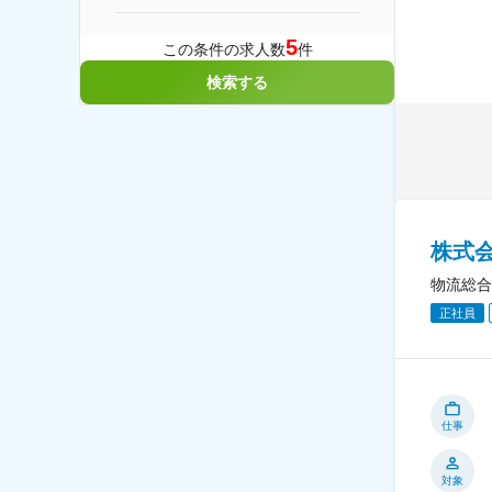
5
この条件の求人数
件
検索する
株式
物流総合
正社員
仕事
対象