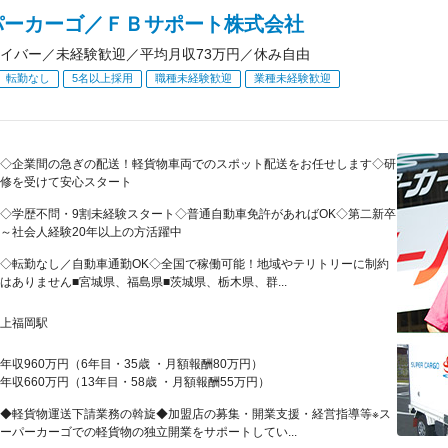
パーカーゴ／ＦＢサポート株式会社
イバー／未経験歓迎／平均月収73万円／休み自由
転勤なし
5名以上採用
職種未経験歓迎
業種未経験歓迎
◇企業間の急ぎの配送！軽貨物車両でのスポット配送をお任せします◇研
修を受けて安心スタート
◇学歴不問・9割未経験スタート◇普通自動車免許があればOK◇第二新卒
～社会人経験20年以上の方活躍中
◇転勤なし／自動車通勤OK◇全国で稼働可能！地域やテリトリーに制約
はありません■宮城県、福島県■茨城県、栃木県、群...
上福岡駅
年収960万円（6年目・35歳 ・月額報酬80万円）
年収660万円（13年目・58歳 ・月額報酬55万円）
◆軽貨物運送下請業務の斡旋◆加盟店の募集・開業支援・経営指導等※ス
ーパーカーゴでの軽貨物の独立開業をサポートしてい...