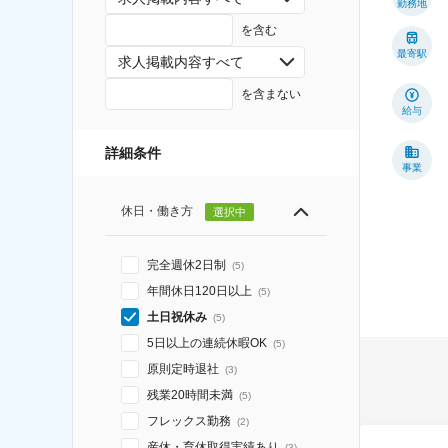
勤務地
を含む
最寄駅
求人掲載内容すべて
を含まない
給与
詳細条件
事業
休日・働き方
選択中
完全週休2日制
(
5
)
年間休日120日以上
(
5
)
土日祝休み
(
5
)
5日以上の連続休暇OK
(
5
)
原則定時退社
(
3
)
残業20時間未満
(
5
)
フレックス勤務
(
2
)
産休・育休取得実績あり
(
3
)