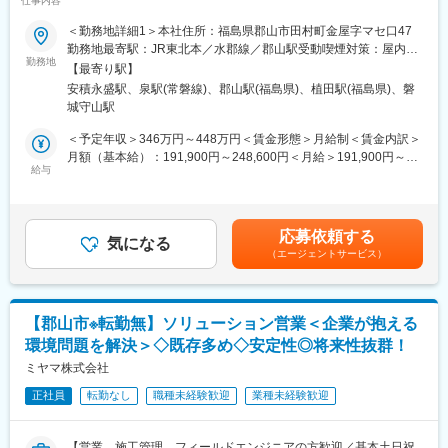
仕事内容
を「資源」に変える、最後の砦◆◇
変更の範囲：会社の定める業務
■仕事内容：
【水道資材部門】
＜勤務地詳細1＞本社住所：福島県郡山市田村町金屋字マセ口47
電気自動車（EV）などの普及に不可欠なレアメタルリサイクルに
公共性が高く、景気変動に強い分野
勤務地最寄駅：JR東北本／水郡線／郡山駅受動喫煙対策：屋内全
おいて、その品質を支える「化学分析」のアシスタント業務をお
・顧客：水道工事会社向け
勤務地
面禁煙＜勤務地詳細2＞いわき工場住所：福島県いわき市泉町黒須
【最寄り駅】
任せします。
・商材：パイプ・バルブ・ポンプ等
野字江越246-13 勤務地最寄駅：JR常磐線／泉駅受動喫煙対策：
安積永盛駅、泉駅(常磐線)、郡山駅(福島県)、植田駅(福島県)、磐
屋内全面禁煙
城守山駅
■具体的には：
【住宅設備部門】
金属成分を酸性/アルカリ性の溶液に溶かす（前処理）から始め、
「住まいづくり」に深く関われる提案
＜予定年収＞346万円～448万円＜賃金形態＞月給制＜賃金内訳＞
専用機器での測定・記録を行います。
・顧客：工務店・リフォーム会社向け
月額（基本給）：191,900円～248,600円＜月給＞191,900円～
・分析検体の前処理・測定・記録
・商材：キッチン・ユニットバス・住宅設備
給与
248,600円＜昇給有無＞有＜残業手当＞有＜給与補足＞■賞与実
・分析機器の操作・点検（試料のセット、器具の洗浄など）
績：年2回（賞与は年間で基本給×4.7か月）■昇給あり■残業時
・検体の受領・ラベリング・保管管理、データのとりまとめ
【電気資材部門】
間：月15時間（変動あり）■交代勤務手当あり■特別手当として年
・作業環境の整理整頓、業務改善
戸建てから集合住宅まで幅広く対応
間最大108万円支給詳細については初回面接時にしっかりとご説
応募依頼する
・顧客：電気工事会社向け
気になる
明差し上げます賃金はあくまでも目安の金額であり、選考を通じ
（エージェントサービス）
★「コツコツ、丁寧」が最大の才能です！
・商材：照明・電線・空調設備など
て上下する可能性があります。月給(月額)は固定手当を含めた表記
研究職ではなく、安定した測定・正確な記録が主なミッションで
です。
す。
【設備・土木部門】
化学分析が未経験でも、先輩が横についてOJTで丁寧に教えま
大型施設・社会インフラ案件にも携われる
【郡山市※転勤無】ソリューション営業＜企業が抱える
す。
・顧客：サブコン・土木工事会社向け
環境問題を解決＞◇既存多め◇安定性◎将来性抜群！
20～30代の異業種出身者が多数活躍中です！
・商材：空調・給排水・インフラ資材
ミヤマ株式会社
■入社後の流れについて：
■当社の特徴：
正社員
転勤なし
職種未経験歓迎
業種未経験歓迎
入社後半年~1年目は「郡山本社工場」で教育訓練・トレーニング
・セディアグループの中核企業として、多彩な商品の卸・流通事
を実施させていただきます。（日勤）
業を展開。生活インフラを支える「水と住まいの専門商社」
※郡山期間中の特別サポートについて
・直近10年で売上1,000億円以上成長！15期連続増収・6期連続増
【営業、施工管理、フィールドエンジニアの方歓迎／基本土日祝