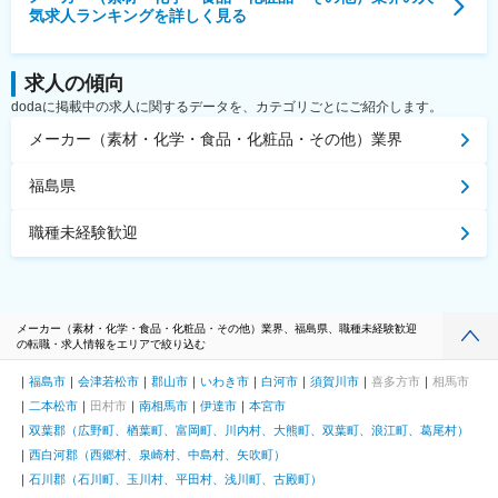
気求人ランキングを詳しく見る
求人の傾向
dodaに掲載中の求人に関するデータを、カテゴリごとにご紹介します。
メーカー（素材・化学・食品・化粧品・その他）業界
福島県
職種未経験歓迎
メーカー（素材・化学・食品・化粧品・その他）業界、福島県、職種未経験歓迎
の転職・求人情報をエリアで絞り込む
福島市
会津若松市
郡山市
いわき市
白河市
須賀川市
喜多方市
相馬市
二本松市
田村市
南相馬市
伊達市
本宮市
双葉郡（広野町、楢葉町、富岡町、川内村、大熊町、双葉町、浪江町、葛尾村）
西白河郡（西郷村、泉崎村、中島村、矢吹町）
石川郡（石川町、玉川村、平田村、浅川町、古殿町）