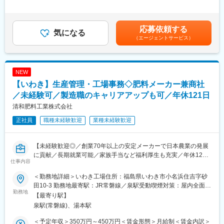
・製品在庫管理
◎個人ロッカー、更衣室あり
残業手当＞有＜給与補足＞賞与は年2回、前年度実績3.26ヶ月分。
・製品の原価計算
◎4勤1休または4勤2休のシフト制で、変形労働制（1年単位）を
基本給は欠勤控除のある月給制です。賃金はあくまでも目安の金
・諸資材の発注業務
採用しており、働きやすい環境を提供しています。（事前に希望
額であり、選考を通じて上下する可能性があります。月給(月額)は
応募依頼する
・その他付随する業務
気になる
を出せば柔軟に調整いただけます！）
固定手当を含めた表記です。
（エージェントサービス）
※工場内に書類の配布・回収等での往来あり
◎モノづくりが好きで集中力がある方にとって、充実したキャリ
アを築ける職場です。
■教育体制：
◎長期的には、他の工程にも挑戦いただき製造工程を幅広く担当
OJTや実務を通じて実践的にスキルアップできるほか、経験豊富
できます。
NEW
な上司や先輩社員が丁寧に指導します。
【いわき】生産管理・工場事務◇肥料メーカー兼商社
未経験分野にも挑戦しやすい環境が整っています。
変更の範囲：会社の定める業務
／未経験可／製造職のキャリアアップも可／年休121日
■就業環境：
清和肥料工業株式会社
・年間休日114日（基本土日休み）・残業月平均15時間
正社員
職種未経験歓迎
業種未経験歓迎
・作業服・安全靴の貸与
・無料駐車場あり
【未経験歓迎◎／創業70年以上の安定メーカーで日本農業の発展
■企業の特徴/魅力：
に貢献／長期就業可能／家族手当など福利厚生も充実／年休121
創業昭和43年、木材製品の製造・販売で業界内の高い信頼を獲
仕事内容
日◎／マイカー通勤可】
得。安定した経営基盤と福利厚生の充実が魅力です。
同ポジションではパーティクルボードや合板、木製品の製造・販
＜勤務地詳細＞いわき工場住所：福島県いわき市小名浜住吉字砂
商社機能を有する数少ない肥料メーカーとして、農業生産者様の
売を行う現場を支え、生産管理部門として製造活動全体をサポー
田10-3 勤務地最寄駅：JR常磐線／泉駅受動喫煙対策：屋内全面禁
さまざまなニーズに応える肥料や農業資材等を調達／生産してい
勤務地
トいただくことを想定しています。
煙
【最寄り駅】
る当社において、いわき工場での生産管理および工場事務として
泉駅(常磐線)、湯本駅
ご活躍いただきます。
変更の範囲：会社の定める業務
＜予定年収＞350万円～450万円＜賃金形態＞月給制＜賃金内訳＞