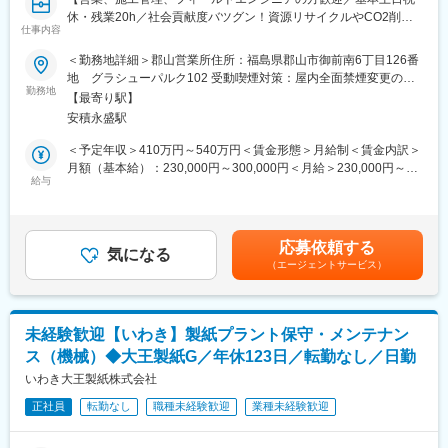
マンスリーマンションor借り上げ社宅のサポートがあります(ご希
益の安定基盤を持つ
休・残業20h／社会貢献度バツグン！資源リサイクルやCO2削減
望を選択可)
・3,500社以上のメーカーと取引し、業界トップクラスの商品ライ
仕事内容
など環境課題を解決】
└対象者：現在郡山本社から通勤圏外(70km以上)にお住まいの方
ンナップ
＜勤務地詳細＞郡山営業所住所：福島県郡山市御前南6丁目126番
2026年10月以降は「いわき工場」にて勤務いただく想定です。
・全国628拠点／社員数5,600名以上のスケールでありつつ、地域
■魅力：
地 グラシューパルク102 受動喫煙対策：屋内全面禁煙変更の範
（3交代勤務）
に根差したネットワークで、地域に最適な営業戦略を展開。
「日本一の総合環境企業」を企業理念とし、主に6つの分野で様々
勤務地
囲：会社の定める事業所
【最寄り駅】
な環境事業を展開。社会への貢献性も高く、昨今は環境問題に多
■働く環境：
安積永盛駅
くの企業様が課題を持っており当社のニーズは拡大中です。160
チャレンジングな社風であり、社内決定も早い会社なので、年
億を超える売り上げを誇り財務基盤も安定しており安定性や将来
＜予定年収＞410万円～540万円＜賃金形態＞月給制＜賃金内訳＞
齢・年次に関わらず、責任ある業務をどんどんお任せしていきま
性も抜群です！
月額（基本給）：230,000円～300,000円＜月給＞230,000円～
す。また、スキルアップのためのフォロー体制も整っています。
給与
300,000円＜昇給有無＞有＜残業手当＞有＜給与補足＞※経験やス
■業務内容：
キルを考慮して決定します。■賞与：年2回(昨年度実績4.1ヶ月)■
■当社の魅力：
法人営業職として、製造業の顧客が抱える環境問題(化学系産業廃
昇給：あり ※昇給金額／昇給率1月あたり12,000円～(前年度実
（1）業界の重要性：国連のSDGs目標においてリサイクル業界は
棄物の適性処理・リサイクル,生産活動に伴うCo2削減,排水・排ガ
績)賃金はあくまでも目安の金額であり、選考を通じて上下する可
重要な位置づけとなっており、当社のビジネスは重要性が増して
応募依頼する
ス分析等)のニーズを聞き取り、解決策のご提案と当社技術部門(現
気になる
能性があります。月給(月額)は固定手当を含めた表記です。
います。
（エージェントサービス）
場)との橋渡しの役割をお任せします。
（2）成長性：経済産業省より、今後の地域経済を牽引することが
期待される企業「地域未来牽引企業」 として指定を受けていま
■特徴：
す。また、今後拡大が見込まれるスマホ、EV、自動車自動運転の
◇営業先／顧客…法人向け営業／製造業など
業界に関連しているレアメタル関連事業にも力を入れています。
未経験歓迎【いわき】製紙プラント保守・メンテナン
◇商品…廃棄物の削減・資源リサイクル、CO2削減などの環境課
（3）安定利益：創立以来、毎期黒字を継続中です。
ス（機械）◆大王製紙G／年休123日／転勤なし／日勤
題を解決するサービスを提供します。
（4）技術力：特許活用優良企業表彰を受けており、特許取得22
◇社会貢献性◎…日本の環境問題を解決するやりがいのある仕事
いわき大王製紙株式会社
件、出願中4件、内6件は海外延べ22ヵ国で特許取得しています。
です。
正社員
転勤なし
職種未経験歓迎
業種未経験歓迎
◇教育制度充実…基礎研修＋OJTでじっくり学べる環境です。