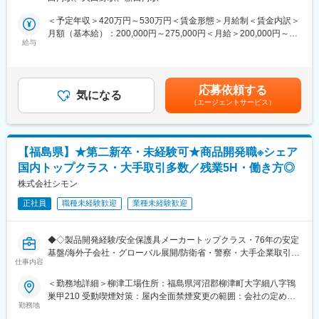
・機械やシステムの立ち上げとその後の管理
（10,000円/月）
・原材料や資材の発注、管理
産前産後休暇、子の看護等休暇、介護休暇 など
＜予定年収＞420万円～530万円＜賃金形態＞月給制＜賃金内訳＞
・効率的な製造を実現するための改善活動
ライフステージに合わせた福利厚生を整えております。
月額（基本給）：200,000円～275,000円＜月給＞200,000円～
・製造ラインで働くパートスタッフの教育・シフト管理 など
給与
275,000円＜昇給有無＞有＜残業手当＞有＜給与補足＞経験、ス
キル等判断の上、同社規程にて優遇◆賞与：平均4ヶ月◆その他：
■手当
業績賞与あり（会社業績により8月に特別賞与支給）賃金はあくま
◇家族手当あり
でも目安の金額であり、選考を通じて上下する可能性がありま
応募依頼する
配偶者12,000円 第一子6,000円
気になる
す。月給(月額)は固定手当を含めた表記です。
（エージェントサービス）
◇住宅手当あり
配偶者のある場合のみ支給
■働き方：
【福島県】★第二新卒・未経験可★商品開発職※シェア
担当ラインによって勤務時間が変わります。
国内トップクラス・大手取引多数／残業5H・働き方◎
勤務パターン例：
08:30～17:15
株式会社シモン
16:00～00:45
正社員
職種未経験歓迎
業種未経験歓迎
00:00～08:45
■事業の魅力：
◆◇製品開発経験/安全保護具メーカートップクラス・76年の安定
◎経営理念「おいしさは、やさしさ」
基盤/海外子会社・グローバル展開/防衛省・警察・大手企業取引
おいしいものは、カラダにいい。カラダにいいものはおいしい。
仕事内容
◇◆
病気のときには薬を服用します。健康を願う人は、おいしいもの
＜勤務地詳細＞柳津工場住所：福島県河沼郡柳津町大字細八字鴇
を選んでもっと健康になります。健康に、おいしくないものは不
＼おすすめポイント／
巣甲210 受動喫煙対策：屋内全面禁煙変更の範囲：会社の定める
向きです。より一層の健康と美しさのため、UHA味覚糖の製品は
★安全靴の開発だけでなく、機械保守や品質管理などに取り組め
勤務地
事業所
作られています。
ます。