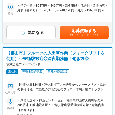
く当社製品に関するノウハウを教えてもらえます。
＜予定年収＞354万円～449万円＜賃金形態＞月給制＜賃金内訳＞
＜具体的な業務内容＞
※健康増進のために禁煙を推進しており、喫煙者が減少傾向です。
月額（基本給）：196,380円～248,490円＜月給＞196,380円～
・輸入したバナナなど青果物を、追熟させる（食べごろにする）
給与
248,490円＜昇給有無＞有＜残業手当＞有＜給与補足＞詳細は、
ための「室（ムロ）」に運び入れる
■キャリアパス：
年齢・経験を考慮した上で決定します。上記年収には、賞与（3.6
・追熟後、出荷作業のエリアなど指定の場所まで運ぶ
研究・開発・製造拠点は、福島県の柳津工場・東京本社の3つにな
ヶ月）、25Hの残業代を含んだ額になります。■昇給：年1回（4
・タブレット端末を使った入荷・出荷時の検品、出荷後の在庫照
ります。
月） ※7月～3月入社者は対象外■賞与：年2回（7月、
応募依頼する
合作業
安全靴のものづくりを間近で見ながら、必要な技術を身に付けて
気になる
12月） ※入社月によって按分支給賃金はあくまでも目安の
（エージェントサービス）
・納品に必要な帳票作成（パソコンでの入力業務）
いきます。キャリアパスとして本社への異動もあります。
金額であり、選考を通じて上下する可能性があります。月給(月額)
は固定手当を含めた表記です。
※業務の一部には、約20kgの箱を持ち上げる作業が含まれます。
■当社の魅力：
【業界トップクラスの優良企業】
【郡山市】フルーツの入出庫作業（フォークリフトを
■入社後の流れ＜独り立ちまでしっかりフォロー＞：
当社は安全靴メーカーとしては認知度が高く、防衛省や警察、大
使用）◇未経験歓迎◇深夜勤務無！働き方◎
・入社後1か月間：出荷前検品作業をしながら、OJTで「商品名・
手企業との取引がある隠れた優良企業です。
規格（サイズ・重量・等級・入り数などのルール）」を覚えてい
株式会社ファーマインド
ただきます。
【市場も拡大中】
正社員
職種未経験歓迎
業種未経験歓迎
タイ、中国、インドネシア、ベトナムに海外子会社を設立。
・同時並行で、フォークリフト免許を取得いただきます。
アジアを中心に営業展開を図り、豊富なネットワークでお客様の
（免許の取得費用は会社負担）
ニーズに対応しています。
【年間休日124日・連休取得可／未経験からフォークリフト免許
・免許取得後、入出庫作業を担当いただきます。
グローバルな視点から技術情報をとらえ、生産システムを確立
の取得可能／未経験の方も安心のフォロー体制／業界トップクラ
※免許取得後3か月後をめどに独り立ち、半年後には出庫担当とし
し、優れた製品を国内外に向けて発信しています。
仕事内容
スのフルーツ流通企業】
て活躍いただく想定です。
＜勤務地詳細＞郡山センター住所：福島県郡山市大槻町字向原
※未経験やフォークリフト免許が持っていない方の入社実績も多数
■職務内容：
206番地 勤務地最寄駅：JR線／郡山駅受動喫煙対策：敷地内喫煙
あります！
変更の範囲：本文参照
輸入したバナナやアボカドなど青果物の入出庫作業をお任せしま
勤務地
可能場所あり変更の範囲：会社の定める事業所
【最寄り駅】
す。
■働き方：