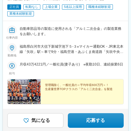
正社員
転勤なし
上場企業
5名以上採用
職種未経験歓迎
業種未経験歓迎
自動車部品等の製造に使用される「アルミ二次合金」の製造業務
をお願いします。
仕事内容
福島県白河市大信下新城字池下５-３※マイカー通勤OK・JR東北本
線「矢吹」駅～車で9分・福島空港・あぶくま南道路「矢吹中央Ｉ
勤務地
Ｃ」～車で9分
月収43万4221円／一般社員(妻子あり) ※夜勤10日、連続操業6日
給与
管理職除く、一般社員の＜平均年収600万円＞！
生産量世界TOPクラスの「アルミ二次合金」を製造
気になる
応募する