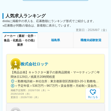
■求める人物像：「チャレンジし続けることができる人」
当社は、自己改革力と既成概念にとらわれない柔軟な発想力を重
視しており、さまざまな部門において社員一人ひとりが常に高い
人気求人ランキング
目標を掲げ、その実現に向けて積極的な活動を行っています。企
dodaに掲載中の求人を、応募数順にランキング形式でご紹介します。
業が目標を達成するためには、資金力・営業力・魅力的な商品も
※応募数が同数の場合は、新着順に表示しています。
重要ですが、それを達成するための勇猛果敢にチャレンジする人
更新日：
2026/8/7（金）
材こそが不可欠なものと考えております。
メーカー（素材・化学・
「学生時代に学んだ化学の知識や研究の経験を活かしたい」「製
福島県
職種未経験歓迎
食品・化粧品・その他）
品を世の中に送り出すための仕事がしたい」など、私たちは、み
業界
なさんのチャレンジを待っています。「人の役に立ち、よろこば
れるものを創る」、その思いを実現するために活躍できる場はた
くさんあります。自分の「得意」を伸ばしていける職場がここに
あります。ぜひ、私たちと一緒に夢を実現していきませんか。自
株式会社ロッテ
分の可能性にチャレンジし続けられる、意欲あふれるあなたのご
応募をお待ちしています。
【商品企画】キャラクター菓子の新商品開発・マーケティング◇年
間休日129日／残業月20時間程度
＜勤務地詳細＞本社住所：東京都新宿区西新宿3-20-1 勤務地最寄駅：京王新線／初台駅受動喫煙対策：敷地内全面禁煙変更の範囲：会社の定める事業所（リモートワーク含む）
＜予定年収＞536万円～967万円＜賃金形態＞月給制＜賃金内訳＞月額（基本給）：290,000円～540,000円＜月給＞290,000円～540,000円＜昇給有無＞有＜残業手当＞有＜給与補足＞【賞与】年2回（7月･12月）、年平均：5.9ヶ月（2026年）※初回賞与は入社時期により一定額支給賃金はあくまでも目安の金額であり、選考を通じて上下する可能性があります。月給(月額)は固定手当を含めた表記です。
掲載予定期間：
2026/7/30（木）
〜
2026/10/28（水）
気になる
更新日：
2026/7/30（木）