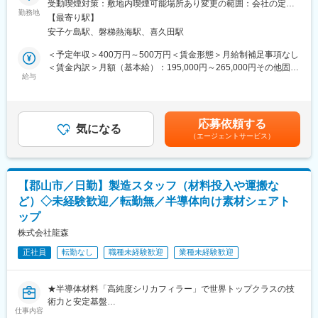
受動喫煙対策：敷地内喫煙可能場所あり変更の範囲：会社の定め
スマートフォンや自動車、AI機器などに欠かせない半導体材料を
勤務地
る事業所（リモートワーク含む）
■配属部署
【最寄り駅】
製造する当社。世界中のメーカーから高い評価を受けており、今
・設計開発部は設計・評価チーム、試作チーム分かれており、本
安子ケ島駅、磐梯熱海駅、喜久田駅
後も需要拡大が見込まれています。当社では生産体制を強化する
ポジションは設計・評価チームへの配属予定です。。※3～6ヶ月
ため、製造オペレーターを増員募集します。未経験の方でもイチ
＜予定年収＞400万円～500万円＜賃金形態＞月給制補足事項なし
の現場研修があります。また仕事に関連する各種セミナーへの参
から学べる教育体制を整えているため、モノづくりに興味がある
＜賃金内訳＞月額（基本給）：195,000円～265,000円その他固定
加も可能です。
方を歓迎します。
給与
手当/月：25,000円＜月給＞220,000円～290,000円＜昇給有無＞
・顧客要望をもとに新製品の設計を行い、目標性能を実現するた
有＜残業手当＞有＜給与補足＞※上記は予定年収です。経験・能力
めの配合や製造条件を検討します。試作は専任チームが担当する
■業務内容
に応じて上下する可能性がございます。■給与改定：年１回（4
ため、設計・評価・改善提案に集中しながら専門性を高めること
・原料となる粉体を製造設備へ投入
月）■賞与：年2回(実績：1～1.5カ月×２回)■年収例：・450万円
ができます。
応募依頼する
・ふるい装置を使用した製品の選別作業
気になる
（32歳、経験10年）賃金はあくまでも目安の金額であり、選考を
（エージェントサービス）
・ミキサー（混合装置）を使用した原料の混合作業
通じて上下する可能性があります。月給(月額)は固定手当を含めた
■働き方：
・完成した製品をフレキシブルコンテナバッグ（フレコンバッ
表記です。
転勤無し、完全週休二日制、年間休日126日、残業はほぼ無し
グ）へ充填
（昨年実績）とワークライフバランスの整う非常に働きやすい環
・製品を20kg程度の袋へ小分けする作業
境です。
【郡山市／日勤】製造スタッフ（材料投入や運搬な
・製品の積み上げ・運搬作業
ど）◇未経験歓迎／転勤無／半導体向け素材シェアト
・設備の清掃や点検
■製品について
ップ
・製造記録の記入や管理
当社が開発・製造する高純度シリカフィラーは、半導体封止材
※完成品を20kg程度の袋に小分けにし運んでいただく作業もござ
株式会社龍森
（EMC）に使用される機能性材料です。半導体の耐熱性や信頼性
います。
向上に欠かせない材料として、スマートフォン、自動車、AI・デ
正社員
転勤なし
職種未経験歓迎
業種未経験歓迎
ータセンター向け機器など幅広い分野で採用されています。AIや
■働く環境：
5G、自動運転技術の進展に伴い、より高性能な製品開発ニーズが
・転勤は無く、異動の場合郡山市内の別工場となります。
高まっています。
★半導体材料「高純度シリカフィラー」で世界トップクラスの技
・土日祝休み、完全週休2日制（土日祝休み）
術力と安定基盤
・残業時間：ほぼ無し
仕事内容
★日勤のみ×土日祝休み×転勤なし／残業月20hで安定した働き方
・お弁当注文可能、冷蔵庫内の軽食や惣菜を100～200円程度で購