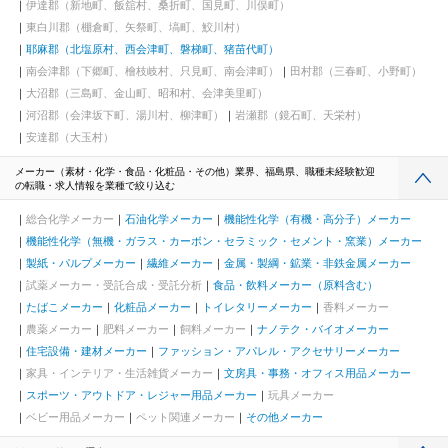
伊達郡（新地町、飯舘村、桑折町、国見町、川俣町）
東白川郡（棚倉町、矢祭町、塙町、鮫川村）
耶麻郡（北塩原村、西会津町、磐梯町、猪苗代町）
南会津郡（下郷町、檜枝岐村、只見町、南会津町）
田村郡（三春町、小野町）
大沼郡（三島町、金山町、昭和村、会津美里町）
河沼郡（会津坂下町、湯川村、柳津町）
岩瀬郡（鏡石町、天栄村）
安達郡（大玉村）
メーカー（素材・化学・食品・化粧品・その他）業界、福島県、職種未経験歓迎
の転職・求人情報を業種で絞り込む
総合化学メーカー
石油化学メーカー
機能性化学（有機・高分子）メーカー
機能性化学（無機・ガラス・カーボン・セラミック・セメント・窯業）メーカー
製紙・パルプメーカー
繊維メーカー
金属・製綱・鉱業・非鉄金属メーカー
試薬メーカー・受託合成・受託分析
食品・飲料メーカー（原料含む）
たばこメーカー
化粧品メーカー
トイレタリーメーカー
香料メーカー
農薬メーカー
肥料メーカー
飼料メーカー
ナノテク・バイオメーカー
住宅設備・建材メーカー
ファッション・アパレル・アクセサリーメーカー
家具・インテリア・生活雑貨メーカー
文房具・事務・オフィス用品メーカー
スポーツ・アウトドア・レジャー用品メーカー
玩具メーカー
ベビー用品メーカー
ペット関連メーカー
その他メーカー