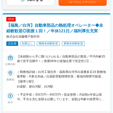
他固定手当：営業手当賃金はあくまでも目安の金額であり、選考
（エージェントサービス）
からアフターフォローまでを同社でサポートします。
を通じて上下する可能性があります。月給(月額)は固定手当を含め
◇学校の合格発表が行われてから入学するまでの時期である1月頃
た表記です。
から5月中頃までが繁忙期となり、この期間はほぼ学校や販売店へ
の制服納品作業や採寸業務を行います。
NEW
◇生徒指導の先生や体育教師の方とお話し、「制服以外でも困り
【福島／白河】自動車部品の熱処理オペレーター◆未
ごとないですか？」などの状況をヒアリングしたり、部活の大会
に訪問するなどの対応も時には発生します。
経験歓迎◎面接１回！／年休121日／福利厚生充実
株式会社加藤螺子製作所
■評価制度：
正社員
転勤なし
職種未経験歓迎
業種未経験歓迎
目標はありますが、ノルマはございません。年1回上長面談を通し
て目標を立てる機会があり、プロセスや成果が結果として賞与に
反映されます。
【未経験から手に職つけられる／自動車部品の製造／平均年齢35
歳で若手活躍中！／創業86年の老舗企業で安定性◎】
■入社後について：
仕事内容
先輩社員の同行から開始します。お客様とどのように接して、ど
■業務内容：
のようなコミュケーションを取るのかを横で聞きながら学んで頂
＜勤務地詳細＞白河工場住所：福島県白河市白坂勝多石18 勤務地
当社の白河工場製造部にて、自動車部品の熱処理作業を担当して
きます。その後、先輩のフォローを受けながら徐々に担当顧客を
最寄駅：R東北本線／白坂駅受動喫煙対策：敷地内喫煙可能場所
いただきます。
勤務地
お任せします。商材知識等は入社後、着実に習得が可能な環境で
あり変更の範囲：無
【最寄り駅】
具体的な業務内容は以下の通りです。
すのでご安心ください。
白坂駅、新白河駅、白河駅
（1）自動車部品のボルト・ナット等を熱処理炉に投入し、「焼入
れ」、「焼き戻し」のオペレーション作業を行います。
■組織構成：
＜予定年収＞350万円～400万円＜賃金形態＞月給制※年収は賞
（2）熱処理後の製品の硬度測定や外観検査を行い、品質を確認し
組織全体で21名在籍しております。中途入社者も多く、すぐに馴
与、手当を含む金額を記載しています。金額は年齢や経歴等によ
ます。
給与
染んでいける環境です。
り決定いたします。＜賃金内訳＞月額（基本給）：167,000円～
（3）トラブルや不良が発生しないよう、炉の温度を監視し、品質
226,700円その他固定手当/月：7,000円＜月給＞174,000円～
を確保します。
■働き方：
233,700円＜昇給有無＞有＜残業手当＞有＜給与補足＞■昇給：年