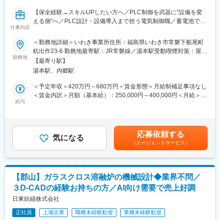
スポーツビジネス（スポーツ整形領域）は、反復性肩関節脱臼、
す。
【保全経験→スキルUPしたい方へ／PLC制御を武器に“設備を変
腱板断裂修復術などに用いるスーチャーアンカーを世界て初めて
える側”へ／PLC設計・設備導入まで担う電気制御職／蓄電池で社
発売。国内においても最初に生体内吸収性の製品を導入し、金属
変更の範囲：会社の定める業務
仕事内容
会インフラを支える／1950年創業の老舗電池メーカー／残業15.4
製、PEEK製を含め、手指・肘・股・膝・足関節の靱帯等修復術に
時間程度・年休127日】
対応する多様なラインナップをそろえています。
＜勤務地詳細＞いわき事業所住所：福島県いわき市常磐下船尾町
■研修・教育：
杭出作23-6 勤務地最寄駅：JR常磐線／湯本駅受動喫煙対策：屋内
■業務内容：工場内の生産設備およびインフラ設備を対象に、故障
業界・企業・製品理解のため、東京本社で1～2か月の初期研修を
勤務地
全面禁煙変更の範囲：会社の定める事業所
【最寄り駅】
低減と生産性向上を目的とした保全・改善業務を担当します。具
実施。実機に触れて基礎を習得後配属。配属後もOJTやeラーニン
湯本駅、内郷駅
体的には、リレー・PLC制御（オムロン、三菱、海外製）による
グで未経験者も成長可能な体制です。基礎重視で安心して学べる
ラダー変更や設計を伴う設備改造、老朽設備の後継更新、故障発
環境。
＜予定年収＞420万円～680万円＜賃金形態＞月給制補足事項なし
生時の修理および改善対応を実施。加えて、産業用ロボットやサ
■留意事項：
＜賃金内訳＞月額（基本給）：250,000円～400,000円＜月給＞
ーボモーター、電動シリンダー（安川・IAI・YAMAHA等）を搭載
ジョンソン・エンド・ジョンソンは、当社の整形外科事業を分
給与
250,000円～400,000円＜昇給有無＞有＜残業手当＞有＜給与補足
した設備のプログラミング編集やティーチング、更新・改修業務
離・独立（セパレーション）し、DePuy Synthes として独立した
＞■昇給：年1回（4月）※上記は年収例であり年齢、経験に応じて
にも携わります。さらに、新設備導入時には電気制御回路の仕様
企業を設立する計画を発表しています。必要な諸条件が満たされ
多少前後します。■評価制度：目標管理／職能等級制度を採用賃金
検討から設計・制作までを一貫して担います。現場での不具合原
ることを前提に、18～24ヶ月以内に完了する見込みです。本ポジ
はあくまでも目安の金額であり、選考を通じて上下する可能性が
応募依頼する
因の特定から再発防止施策までをつなぎ、関係部署と連携しなが
ションはセパレーション完了後、DePuy Synthes の従業員として
気になる
あります。月給(月額)は固定手当を含めた表記です。
（エージェントサービス）
ら設備の安定稼働と生産性向上を実現することが期待役割です。
雇用される予定であり、同社の雇用体系・プログラム・ポリシ
ー・福利厚生が適用されます。詳細は、適切なタイミングで
■業務の魅力：設備保全だけでなく、設計変更・改造・新規導入ま
DePuy Synthes より別途通知される予定です。
で幅広い工程に携われるため、電気制御技術者としてのスキルを
【郡山】ガラスクロス溶融炉の機械設計◆業界不問／
横断的に高められます。現場での改善提案が反映されやすく、継
変更の範囲：会社の定める業務
３D-CADの経験お持ちの方／AI向け需要で売上好調
続的な改善を積み重ねることで成果を実感できる環境です。ま
た、自動車や産業インフラを支える蓄電池の生産に関わること
日東紡績株式会社
で、社会基盤への貢献性も実感できます。
正社員
上場企業
職種未経験歓迎
業種未経験歓迎