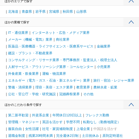
ほかのエリアで探す
北海道
青森県
岩手県
宮城県
秋田県
山形県
ほかの業種で探す
IT・通信業界
インターネット・広告・メディア業界
メーカー（機械・電気）業界
商社業界
医薬品・医療機器・ライフサイエンス・医療系サービス
金融業界
建設・プラント・不動産業界
コンサルティング・リサーチ業界・専門事務所・監査法人・税理士法人
人材サービス・アウトソーシング業界・コールセンター
小売業界
外食産業・飲食業界
運輸・物流業界
エネルギー（電力・ガス・石油・新エネルギー）業界
旅行・宿泊・レジャー業界
警備・清掃業界
理容・美容・エステ業界
教育業界
農林水産・鉱業
公社・官公庁・学校・研究施設
冠婚葬祭業界
その他
ほかのこだわり条件で探す
第二新卒歓迎
外資系企業
年間休日120日以上
フレックス勤務
管理職・マネジャー
英語を活かす
学歴不問
転勤なし（勤務地限定）
服装自由
女性活躍
社宅・家賃補助制度
上場企業
中国語を活かす
退職金制度
残業20時間未満
完全週休2日制
土日祝休み
原則定時退社