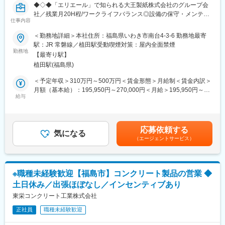
■業務スタイル：
◆◇◆「エリエール」で知られる大王製紙株式会社のグループ会
・モノを売る営業ではなくサービスを提案する業務なので、顧客
社／残業月20H程/ワークライフバランス◎設備の保守・メンテナ
志向で働ける点が醍醐味です。顧客の割合は既存が多めです。
仕事内容
ンス（機械分野）をお任せします！◆◇◆
・スーツでの商談のほか、長靴を履き現場へ訪問する事もありま
＜勤務地詳細＞本社住所：福島県いわき市南台4-3-6 勤務地最寄
す。
■担当業務：
駅：JR 常磐線／植田駅受動喫煙対策：屋内全面禁煙
・客先では少し専門的な成分名や原材料名が出てくることもあり
当社の機械系総合職として以下、設備の保守・メンテナンス業
勤務地
ますが、入社後にイチから丁寧にお教えしますのでご安心くださ
【最寄り駅】
務、改善業務、工事管理・予実績管理業務をお任せします。
い。 実際、在籍している営業職の7割以上が文系出身です。（先
植田駅(福島県)
＜業務詳細＞
輩たちも最初は『初めて聞く名前ばかり』状態でした）。また、
紙をつくる抄紙機械など、最新鋭の紙製造設備の保守・メンテナ
＜予定年収＞310万円～500万円＜賃金形態＞月給制＜賃金内訳＞
営業とは別に「技術専門の営業スタッフ」が在籍しているため、
ンスの計画/実行、不具合発生時の復旧作業等を行っていただきま
月額（基本給）：195,950円～270,000円＜月給＞195,950円～
専門的な知識のバックアップ体制は万全です。
す。
給与
270,000円＜昇給有無＞有＜残業手当＞有＜給与補足＞※経験・ス
・既存顧客の定期案件フォローや新規商材の提案、将来的には営
紙をつくる設備には様々な機械部品が存在しているため、それぞ
キルを考慮のうえ、当社規定にて決定■昇給：年1回■賞与：年2回
業エリア内の新たなお客様の開拓などをお任せします。モノを売
れの構造を組立図面で確認し、現物を見て動き方を理解した上
（4.5か月）・22歳 経験4年 380万円・30歳 経験8年 500万
る営業ではなくサービスを提案する業務なので、顧客志向で働け
で、不具合内容の原因を探り的確に保守業務を行っていただく必
円賃金はあくまでも目安の金額であり、選考を通じて上下する可
る点が醍醐味です。顧客の割合は既存が多めです
応募依頼する
要があります。
気になる
能性があります。月給(月額)は固定手当を含めた表記です。
・営業車・携帯電話・PC貸与は会社準備します。
（エージェントサービス）
＜設備について＞
月産9,500トンの新聞用紙、月産40,000トンの段ボール原紙を生
■働き方：
み出す巨大な生産ラインを構築しており、超大型の設備の保守・
お客様のスケジュールにより、休日出勤が発生する場合がありま
メンテナンスをお任せします。
すが、その場合は振替休日を取得していただきます。お休みはし
※職種未経験歓迎【福島市】コンクリート製品の営業 ◆
っかりと確保できる環境ですのでご安心ください。
土日休み／出張ほぼなし／インセンティブあり
■組織構成
平均年齢は38歳で、男女比 男10：女0になります。
東栄コンクリート工業株式会社
変更の範囲：会社の定める業務
正社員
職種未経験歓迎
■教育体制：
数日間の導入研修や配属先でのOJTを通して業務の流れを身に着