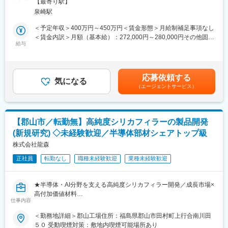
煙変更の範囲：会社の定める事業所
の売上高を誇っています。高い自己資本比率と潤沢なキャッシュ
【最寄り駅】
フローで堅実で安定した経営基盤を後ろ盾に積極的な事業投資で
泉崎駅
■業務内容：
更なる成長を目指した経営をしています。
キャラクターグッズを扱う事業部にて製造業務や製造ディレクシ
＜予定年収＞400万円～450万円＜賃金形態＞月給制補足事項なし
・従業員一人ひとりが自分の能力や個性を存分に生かして働ける
ョンをお任せします。
＜賃金内訳＞月額（基本給）：272,000円～280,000円その他固定
職場づくりを進めることが企業全体の成長につながり、そして社
給与
手当/月：16,000円～56,000円＜月給＞288,000円～336,000円＜
会貢献にも結びついていくと考えています。ダイバーシティや女
【製造業務の詳細】
昇給有無＞有＜残業手当＞有＜給与補足＞※上記月給の他、別途諸
性活躍、コンプライアンス経営、環境への対応など、企業の社会
・プリンターにアクリルパネルをセットしキャラクターを印刷
手当あり。詳細は、年齢・経験・前職年収等を考慮した上で決定
的責任に重点を置いた事業活動を積極的に推し進めています。
・キャラクターが印刷されたアクリルパネルをレーザーカット機
します。■昇給：年1回（5月）■賞与：年2回（7月、12月）賃金は
応募依頼する
にセット
気になる
あくまでも目安の金額であり、選考を通じて上下する可能性があ
変更の範囲：会社の定める業務
（エージェントサービス）
・カットされたキャラクターを取り出し次工程に搬送
ります。月給(月額)は固定手当を含めた表記です。
・機械操作を行うパートさんや派遣さんへの指示出し、進捗管理
・機械メンテナンス
【郡山市／転勤無】高純度シリカフィラーの製品開発
■業務について：
(新規研究) ◇未経験歓迎／半導体部材シェアトップ級
作業のほとんどが製造業務やパートさん・派遣さんのディレクシ
ョン（作業指示、生産管理 等）になります。
株式会社龍森
正社員
転勤なし
職種未経験歓迎
業種未経験歓迎
■組織構成：
福島工場には主任1名、メンバー4名、パート社員8名の総勢13名
が所属しています。
★半導体・AI分野を支える高純度シリカフィラー開発／成長市場×
全員が中途社員であり、印刷業界出身の方や食品業界出身の方、
高付加価値材料
パーツ製造業出身の方など様々なバックグラウンドを持ってお
仕事内容
★顧客要望起点の配合設計・品質改良／設計～評価に集中できる
り、馴染みやすい環境です。
★転勤なし・年休126日・残業ほぼなし
＜勤務地詳細＞郡山工場住所：福島県郡山市田村町上行合南川田
５０ 受動喫煙対策：敷地内喫煙可能場所あり
■就業環境について：