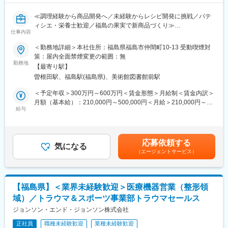
ンがサポートいたします。
≪調理経験から商品開発へ／未経験からレシピ開発に挑戦／パテ
■はたらき方：
ィシエ・栄養士歓迎／福島の果実で新商品づくり≫
・営業エリアは福島内中心となりますが、現場への納品の際は県
仕事内容
■この求人のオススメポイント：
外に出向いていただくこともございます。
・パティシエや調理経験、栄養士資格などを活かして未経験から
＜勤務地詳細＞本社住所：福島県福島市仲間町10-13 受動喫煙対
・お客様先によっては直行直帰していただくこと可能です。泊り
商品開発職を目指せる
策：屋内全面禁煙変更の範囲：無
がけの出張は原則ございません。
・試作品づくりからスタートし将来的には商品企画やレシピ開発
勤務地
※出張は主に東北となり、新人はほとんど発生しません。
【最寄り駅】
にも携われる
曽根田駅、福島駅(福島県)、美術館図書館前駅
・福島県産の桃をはじめとした果実の魅力を全国へ届ける仕事に
■ノルマ：
挑戦できる
＜予定年収＞300万円～600万円＜賃金形態＞月給制＜賃金内訳＞
・年度初めに、地域性と経験年数をもとに一人一人の年間目標が
月額（基本給）：210,000円～500,000円＜月給＞210,000円～
設定されます。年間目標を月割りしたものを毎月追っていただき
果実缶詰やレトルト食品などの製造を手掛ける当社にて、新製品
給与
500,000円＜昇給有無＞有＜残業手当＞有＜給与補足＞■昇給・昇
ます。目標達成できた場合にはインセンティブの支給もございま
開発および開発補助業務をお任せいたします。果実加工で培った
格：有■賞与年2回賃金はあくまでも目安の金額であり、選考を通
す。
技術とノウハウを活かし、新たな商品の誕生に携わっていただき
じて上下する可能性があります。月給(月額)は固定手当を含めた表
・上期と下期で年間目標に対しての達成度が評価され、賞与に反
ます。
記です。
映されます。
応募依頼する
■職務内容：
気になる
・上記の他に、対象製品を売った場合のインセンティブ支給もご
（エージェントサービス）
・試作品の作成
ざいます。
・既存レシピをもとにした開発補助
・新商品のアイデア出し
■当社の魅力：
・試食や改良提案
◎当社製品はインフラ工事に用いられるような大型のコンクリー
【福島県】＜業界未経験歓迎＞医療機器営業（整形領
・社内外との打ち合わせ
ト製品(下水道、地下道で利用されるボックスカルバートや盛土の
域）／トラウマ＆スポーツ事業部トラウマセールス
入社後は開発担当者と一緒に試作品づくりからスタートします。
側面が崩れるのを防ぐためのコンクリートの壁(擁壁))等を取り扱
レシピの再現や試作を通じて商品開発の基礎を学び、徐々に改良
ジョンソン・エンド・ジョンソン株式会社
っております。製品はオーダーメイドのため、顧客の要望をヒア
提案や商品設計、企画業務へステップアップしていただきます。
リングし実現できるよう柔軟に提案していきます。
正社員
職種未経験歓迎
業種未経験歓迎
未経験から商品開発担当を目指せる育成前提の採用です。