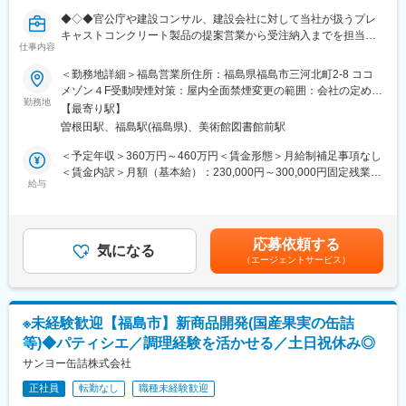
けていくため、安心して就業いただけます。
◆◇◆官公庁や建設コンサル、建設会社に対して当社が扱うプレ
キャストコンクリート製品の提案営業から受注納入までを担当い
■キャリアパス：
仕事内容
ただきます◆◇◆
入社から数年間は、先輩社員と一緒に新聞用紙製造マシンまたは
＜勤務地詳細＞福島営業所住所：福島県福島市三河北町2-8 ココ
段ボール原紙製造マシンの設備保守やメンテナンスを担当してい
■業務詳細：
メゾン４F受動喫煙対策：屋内全面禁煙変更の範囲：会社の定める
ただきます。マシンの構造や保全業務について一通り理解し、1人
今回ご入社いただく方には、主に新規営業をお任せする予定で
勤務地
事業所
でも業務ができるようになり、かつリーダーシップがある方につ
【最寄り駅】
す。
いては、若くして主任や係長へのステップアップを目指すことも
曽根田駅、福島駅(福島県)、美術館図書館前駅
情報誌で物件を見て架電を行っていただき、アポを獲得できたお
可能です。
客様に対して当社の製品を営業していただくスタイルになりま
＜予定年収＞360万円～460万円＜賃金形態＞月給制補足事項なし
す。
＜賃金内訳＞月額（基本給）：230,000円～300,000円固定残業手
■当社の特徴：
給与
当/月：20,000円（固定残業時間15時間0分/月～9時間0分/月）超
当社は、「エリエール」で知られる大王製紙株式会社の関連会社
＜営業の流れ＞
過した時間外労働の残業手当は追加支給＜月給＞250,000円～
として、1996年に設立しました。『古紙を最大限に活用し、紙を
官公庁・建設コンサルが携わっている計画段階の設計案件に当社
320,000円（一律手当を含む）＜昇給有無＞有＜残業手当＞有＜
製造する』をコンセプトに、新聞用紙・段ボール原紙を製造して
製品を採用いただく提案を行います。（スペック営業）
給与補足＞※給与詳細は経験・能力・前職給与を考慮の上、決定し
います。また、木材チップや廃プラスチックを活用したバイオマ
応募依頼する
その後、実際に工事案件を落札した建設会社と製品の商談、納入
気になる
ます。■昇給：年1回（4月）■賞与：年2回（7月、12月）賃金はあ
スボイラーを製紙業界で先駆けて導入するなど、環境に配慮した
（エージェントサービス）
打合せ等を行います。
くまでも目安の金額であり、選考を通じて上下する可能性があり
製紙工場を運営しています。当社のリクルートサイト
現場の工期に影響を与えないよう自社工場に製造依頼し、建設会
ます。月給(月額)は固定手当を含めた表記です。
(https://www.iwaki-daio.co.jp/recruit)もぜひご覧ください。
社と打合せた納品スケジュールに合わせて製品を納品していきま
す。（納入営業）
※未経験歓迎【福島市】新商品開発(国産果実の缶詰
等)◆パティシエ／調理経験を活かせる／土日祝休み◎
■入社後の流れ：
まずは当社コンクリート製品等、既製品の販売営業から担ってい
サンヨー缶詰株式会社
ただきます（新人は、新規の顧客は担当しません）現在、福島に
正社員
転勤なし
職種未経験歓迎
は営業の人員が在籍していないため、本社や仙台営業所の営業マ