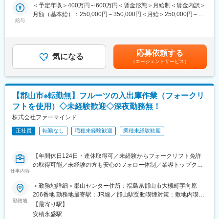
◎ヘルスケア領域への積極的な参入
＜予定年収＞400万円～600万円＜賃金形態＞月給制＜賃金内訳＞
★新製品開発や特許技術など、高い品質を持つ製品開発に携わ
従来のヒット製品のソフトキャンディ（ぷっちょ等）やグミ（シ
月額（基本給）：250,000円～350,000円＜月給＞250,000円～
り、技術力を磨けます。
ゲキックス、コロロ等）などの既存製品のみに頼らず、積極的な
給与
350,000円＜昇給有無＞有＜残業手当＞有＜給与補足＞■昇給：年
新領域への開発に挑戦しています。2014年にヘルス&ビューティ
1回（7月）■賞与：年2回■技術手当15000円～30000円■役職手当
■仕事内容：
ー事業部の立ち上げ以来、バランス栄養食やサプリメント、オー
13000円～2万円■子ども手当1人3,000円（22歳まで支給）賃金は
国内販売トップクラスの安全保護具メーカーである当社にて、
ラルケア関連製品の開発を行っています。国内の菓子メーカーで
あくまでも目安の金額であり、選考を通じて上下する可能性があ
研究・開発・品質管理・生産技術・機械保守など、さまざまな分
応募依頼する
初めて機能性表示食品の認可を取得した当社は、今後も「健康」
気になる
ります。月給(月額)は固定手当を含めた表記です。
野の仕事にチームで取り組み、優れた良い安全靴を作り上げてい
（エージェントサービス）
を意識した製品開発を積極的に展開していきます。
きます。
入社当初は、採用学部別に以下の仕事を担当していただきます
変更の範囲：会社の定める業務
が、一分野にとらわれず、仲間と協働しながら仕事を進めていき
【郡山市※転勤無】フルーツの入出庫作業（フォークリ
ます。
フトを使用）◇未経験歓迎◇深夜勤務無！
＜具体的には＞
株式会社ファーマインド
・機械系／靴を作るための木型（足型）、モールド（金型）の設
計・開発・評価。
正社員
転勤なし
職種未経験歓迎
業種未経験歓迎
・機械・電気系／靴を作るための装置の開発および機械メンテナ
ンス。
【年間休日124日・連休取得可／未経験からフォークリフト免許
・化学系／靴を作るための材料の開発・評価。（例：靴底材・先
の取得可能／未経験の方も安心のフォロー体制／業界トップクラ
芯材で使用するゴム・ポリウレタン・プラスチック・複合材など
仕事内容
スのフルーツ流通企業】
の開発評価）
＜勤務地詳細＞郡山センター住所：福島県郡山市大槻町字向原
■職務内容：
■教育体制
206番地 勤務地最寄駅：JR線／郡山駅受動喫煙対策：敷地内喫煙
輸入したバナナやアボカドなど青果物の入出庫作業をお任せしま
入社研修として基礎的な知識を身に付けた後、配属先で実務を通
勤務地
可能場所あり変更の範囲：無
【最寄り駅】
す。
してOJTで学んでいきます。
安積永盛駅
フォークリフトでの業務がメインとなります。
材料や機械などそれぞれの分野に詳しい先輩社員たちから、幅広