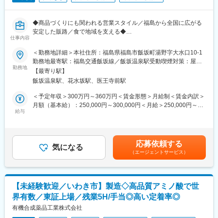
◇各種手当（住宅手当／家族手当／地域手当）あり
◇社宅・借上げ寮制度有
└社宅・借上げ寮はご自身で物件を選択でき、家賃の75%を会社
◆商品づくりにも関われる営業スタイル／福島から全国に広がる
が負担いたします。ご自身で借家を用意した際も、借家間手当と
安定した販路／食で地域を支える◆
いう形で会社がサポートいたします。
仕事内容
※社宅利用・入寮は、入職にあたり引越しの必要がある方に限りま
焼鯛・鯛加工品・甲殻類製品・魚惣菜製品など水産加工物の製造
＜勤務地詳細＞本社住所：福島県福島市飯坂町湯野字大水口10-1
す。
販売をする当社にてルート営業をお任せします。
勤務地最寄駅：福島交通飯坂線／飯坂温泉駅受動喫煙対策：屋内
※サポートには上限年数、上限額の制限があります。
勤務地
全面禁煙変更の範囲：会社の定める事業所
◇単身赴任者サポート
【最寄り駅】
■職務内容：
└引越し費用については全額会社負担です。単身赴任の方には、
飯坂温泉駅、花水坂駅、医王寺前駅
焼鯛・鯛加工品・甲殻類製品・魚惣菜製品など、自社製造製品や
単身赴任手当の他、月2回の往復帰省旅費を支給します。
全国から仕入れた製品の企画・販売をしています。
＜予定年収＞300万円～360万円＜賃金形態＞月給制＜賃金内訳＞
◇社員食堂あり
顧客先は全国の商社や卸問屋、ホテル、量販店など多岐に渡りま
月額（基本給）：250,000円～300,000円＜月給＞250,000円～
└1食300円未満で利用可能な社員食堂があります(朝・夕も利用
す。
給与
300,000円＜昇給有無＞有＜残業手当＞有＜給与補足＞※経験・能
可)。
既存が8割ですが、展示会に参加いただいた企業から問い合わせで
力等を考慮し、賃金を決定いたします。賞与：あり（前年度実績
◇新幹線通勤可
新規営業も発生する可能性がございます。
なし）※業績により異なる賃金はあくまでも目安の金額であり、選
└新大宮～郡山等での移動について新幹線通勤手当を全額支給可
地元への直売のみならず、商社を通してホテルに納入など全国に
考を通じて上下する可能性があります。月給(月額)は固定手当を含
※規定あり（例：大宮～郡山間、仙台～郡山間）
応募依頼する
販路がございます。
気になる
めた表記です。
（エージェントサービス）
■当社について
■入社後の流れ：
1923年4月に設立。日本で先駆けてグラスファイバーの工業化に
入社後は先輩社員と同行をしていただきながら徐々に習得してい
成功し、その後も最先端の技術で日東紡にしか作れない高性能な
ただきます。
グラスファイバーを製造しています。糸の製造からガラスクロス
【未経験歓迎／いわき市】製造◇高品質アミノ酸で世
見積もりの作成や配達で顧客と顔を合わせながら、商品も覚えて
加工／複合材料の開発までを一貫して行い、幅広い分野に製品を
界有数／東証上場／残業5H/手当◎高い定着率◎
いきます。
提供しています。
現状営業は補助を含め4名が在籍しています。営業部での所属とな
有機合成薬品工業株式会社
りますが、少数で運営をしているため、部署を横断して幅広い業