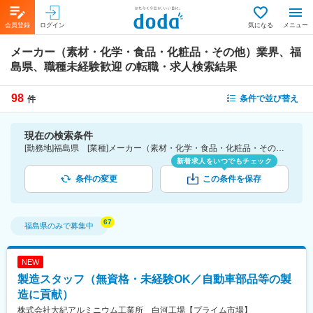
会員登録
ログイン
気になる
メニュー
メーカー（素材・化学・食品・化粧品・その他）業界、福
島県、職種未経験歓迎
の転職・求人検索結果
98
条件で並び替え
件
現在の検索条件
[勤務地]福島県 [業種]メーカー（素材・化学・食品・化粧品・その他）業界 [こだわり条件ピックアップ]職種未経験歓迎 [詳細条件](募集・採用情報)職種未経験歓迎
新着求人をいつでもチェック
条件の変更
この条件を保存
福島県
のみで募集中
NEW
製造スタッフ（無資格・未経験OK／自動車部品等の製
造に貢献）
株式会社大紀アルミニウム工業所 白河工場【プライム市場】