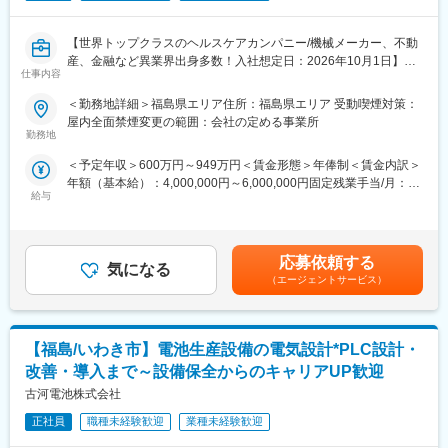
変更の範囲：会社の定める業務
■調理経験を“商品”に変えられる仕事：
【世界トップクラスのヘルスケアカンパニー/機械メーカー、不動
「料理を作るのが好き」「レシピを考えるのが好き」という方に
産、金融など異業界出身多数！入社想定日：2026年10月1日】
最適な環境です。パティシエや飲食店、給食施設などで培った経
仕事内容
■業務詳細
験を活かし、より多くのお客様へ届ける商品づくりに挑戦できま
担当エリアの病院（主に医師）に対し、当社にて扱っている製品
＜勤務地詳細＞福島県エリア住所：福島県エリア 受動喫煙対策：
す。
を提案していただきます。医師のニーズを掘り下げた上で解決に
屋内全面禁煙変更の範囲：会社の定める事業所
最適なソリューションを提案する、コンサルティングのような営
勤務地
■食品を学んだ知識を活かせる環境：
業スタイルになります。
栄養士・管理栄養士、食品系学科や調理系専門学校で学んだ知識
＜予定年収＞600万円～949万円＜賃金形態＞年俸制＜賃金内訳＞
＜具体的な業務内容＞
は大きな強みになります。味や品質、食材への理解を活かしなが
年額（基本給）：4,000,000円～6,000,000円固定残業手当/月：
・担当する製品の提案、技術サポート（手術の立会いあり）
ら、アイデアを形にする面白さを実感できます。
給与
50,000円～65,000円（固定残業時間20時間0分/月）超過した時間
・最新の医療関連情報の提供、医療機関へのサポート（勉強・セ
外労働の残業手当は追加支給＜月額＞383,333円～565,000円（12
ミナーの主催など）
■福島の農産物の価値向上に貢献：
分割）（一律手当を含む）＜昇給有無＞有＜残業手当＞有＜給与
・販売代理店へのサポート
当社の強みは桃を中心とした国産果実の加工技術です。生産者と
補足＞※ご経験やスキルを考慮し決定いたします。※上記年収はイ
・各種学会への参加
応募依頼する
のつながりを大切にしながら、地域の恵みを活かした商品開発に
気になる
ンセンティブを含む金額です。賃金はあくまでも目安の金額であ
■事業部について：
（エージェントサービス）
取り組んでいます。農業高校出身者にとっても、学んだ知識を地
り、選考を通じて上下する可能性があります。月給(月額)は固定手
オーソペディックス事業本部は、整形領域で使用されるインプラ
域貢献につなげられる仕事です。
当を含めた表記です。
ント製品を取り扱っています。今回採用するのはトラウマ／スポ
ーツビジネスの営業職を募集しております。
■当社について：
【福島/いわき市】電池生産設備の電気設計*PLC設計・
トラウマビジネスは、四肢の外傷製品を取り扱い、歴史的にマー
当社は1941年設立の食品メーカーとして、80年以上にわたり果実
ケットリーダーを維持し、そして今後も新製品の導入を継続的に
改善・導入まで～設備保全からのキャリアUP歓迎
加工事業を展開しています。桃をはじめとする国産果実加工で高
計画しています。
古河電池株式会社
い実績を持ち、缶詰だけでなくレトルトパウチや新ブランド商品
圧倒的な製品ポートフォリオとセールスカバレッジにより、更な
の開発にも注力しています。幅広い製品を手掛け、今後も新技術
るシェアアップと共に他社の追随を許さないポジションを目指し
正社員
職種未経験歓迎
業種未経験歓迎
の活用や海外展開を視野に成長を続けています。確かな技術力と
ています
安定基盤のもと、未経験から商品開発のプロを目指せる環境で