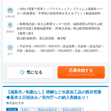
■働く環境：幅広い年齢層のメンバーが在籍し、協力しながら業務
を進める体制。意見や提案が出しやすく、コツコツと継続的に成
～AI向け需要で世界トップクラスシェア／プライム上場素材メー
果を出すスタイルが評価される風土です。中途入社者はOJTを中
カー/高速通信・半導体の技術革新を支えるプリント配線板材料
心に業務理解を深めます。
仕事内容
（スペシャルガラス）を製造/年休123日～
＜勤務地詳細＞富久山事業センター住所：福島県郡山市富久山町
■キャリアパス：設備保全・改善の実務を起点に、設備改造や新規
■募集背景
福原字塩島1 勤務地最寄駅：JR東北本線／郡山駅受動喫煙対策：
導入といった上流工程へと関与領域を拡大可能。継続的な改善活
2024年度より、ニーズ対応力及び機動力の強化を図るべく、組織
勤務地
その他（敷地内禁煙（屋外喫煙可能場所あり））変更の範囲：会
動を通じて専門性を深め、長期的に電気制御分野の中核人材とし
【最寄り駅】
体制の改変を行い、新たに5事業本部制に移行しました。その中で
社の定める事業所（リモートワーク含む）
て活躍できます。
郡山駅(福島県)、郡山富田駅、舞木駅
も電子材料事業本部では高速通信技術の発達や生成AIの普及に伴
い、電気特性や熱特性に優れたスペシャルガラスを中心とした当
＜予定年収＞600万円～900万円＜賃金形態＞月給制＜賃金内訳＞
■働き方
社ガラスクロスに対して高いニーズを得ております。
月額（基本給）：300,000円～708,000円＜月給＞300,000円～
・月平均残業15.4時間程度
当社ではスペシャルガラスの生産量の拡大を計画しており、ガラ
給与
708,000円＜昇給有無＞有＜残業手当＞有＜給与補足＞※経験・年
・有給取得日数平均15日
ス溶融炉についても増築を検討しております。本ポジションで
齢、前職年収を考慮し決定します。■昇給：年1回（4月）■賞与：
・長期就業志向に適した安定環境
は、新たに建設されるスペシャルガラス溶融炉に関するコンセプ
年2回賃金はあくまでも目安の金額であり、選考を通じて上下する
ト設計ならびに築炉計画の運営を行っていただきます。
可能性があります。月給(月額)は固定手当を含めた表記です。
■企業魅力：古河電池株式会社は1950年創業の老舗電池メーカ
応募依頼する
気になる
ー。自動車用バッテリーから産業用蓄電池、宇宙・ロボット向け
（エージェントサービス）
■業務内容：
リチウムイオン電池まで幅広く展開し、再生可能エネルギーや次
（1）新規ガラス溶融炉に関する鋼材ならびに機械設計
世代電池開発にも注力。国内外に拠点を持ち、安定した経営基盤
（2）ガラス溶融炉の冷修計画の立案、施工管理
と成長戦略を両立しています。
【福島市／転勤なし】焼鯛など水産加工品の既存営業
■当社の働き方について
変更の範囲：会社の定める業務
◆基本土日祝休み／宮内庁への納入実績あり！
◇基本的に土日休（工場カレンダーによる）、年末年始・夏季休
暇あり
株式会社大水
◇平均有給取得日数は年11日程
正社員
転勤なし
職種未経験歓迎
業種未経験歓迎