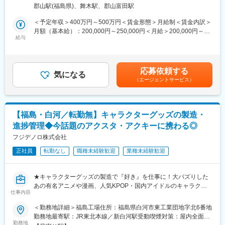
当社の事業は生産事業・食肉調達（国内、海外）、食肉加工品製
■働き方：
郡山駅(福島県)、舞木駅、郡山富田駅
造、食肉原料の販売と多岐に亘るなかで、郡山PCでは主に食肉の
・シフト勤務（夜勤なし）
加工（生肉、串もの、衣付け等）を行っています。
＜予定年収＞400万円～500万円＜賃金形態＞月給制＜賃金内訳＞
・残業時間：約25時間/月（残業代は全額支給）
納品先はスーパー、焼肉チェーン、コンビニエンスストアと多岐
月額（基本給）：200,000円～250,000円＜月給＞200,000円～
・年間休日：124日（基本的に週休二日制・月8～13日休み）
にわたります。
給与
250,000円＜昇給有無＞有＜残業手当＞有＜給与補足＞※別途残業
※工場は365日稼働で品質管理職もシフトで勤務いたします。
代が全額支給されます。■昇給：年1回（4月）■賞与：年2回（7月
＜シフトの決め方＞
【仕事内容】
／12月）賃金はあくまでも目安の金額であり、選考を通じて上下
毎月20日までに希望休を提出いただいており、その後1週間以内
・工場内の衛生管理
する可能性があります。月給(月額)は固定手当を含めた表記です。
に調整の上決定しています。月3日程度はほぼ希望休通りになって
応募依頼する
・製造前の点検
気になる
おり、連休取得もできます。
（エージェントサービス）
・商品設計
・規格書、表示ラベルのチェック
・有給取得日数（全社）：12.4日
・クレームの原因調査・報告書の作成
・SQF資料作り（SQF：Safe Quality Food＝食品の「安全性」と
■働く環境：
【福島・白河／転勤無】キャラクターグッズの製造・
「品質」を確保するための国際認証規格）
・マイカー通勤可（ほとんどの社員がマイカーもしくは自転車等
進捗管理◆今話題のアクスタ・アクキーに携わる◎
・新商品製造ラインの設計
で通勤しています）
※現場での仕事は1日2回2～3時間くらいです
フジデノロ株式会社
・仕出し弁当あり
・更衣室やロッカー、休憩室あり
正社員
転勤なし
職種未経験歓迎
業種未経験歓迎
■配属組織：
郡山PCの従業員数：約80名
変更の範囲：会社の定める業務
本宮工場品質管理人数：2名（20代、30代）
★キャラクターグッズの製造で『好き』を仕事に！大バズりした
※将来的には複数の製造拠点を経験していただき専門性を磨きなが
あの有名アニメや漫画、人気KPOP・国内アイドルのキャラクタ
らキャリアップが目指すことができます。
仕事内容
ーグッズ（アクキー、アクスタ）製造で日本トップクラスを誇り
将来性も抜群◎
＜勤務地詳細＞福島工場住所：福島県白河市東工業団地字北6番地
■スターセングループについて：
★「社員の人柄が良い」という口コミ多数！働きやすい環境でキ
勤務地最寄駅：JR東北本線／新白河駅受動喫煙対策：屋内全面禁
・同社は堅調に推移する食肉業界において食肉卸を柱に業界第4位
ャリアアップを叶える◎
勤務地