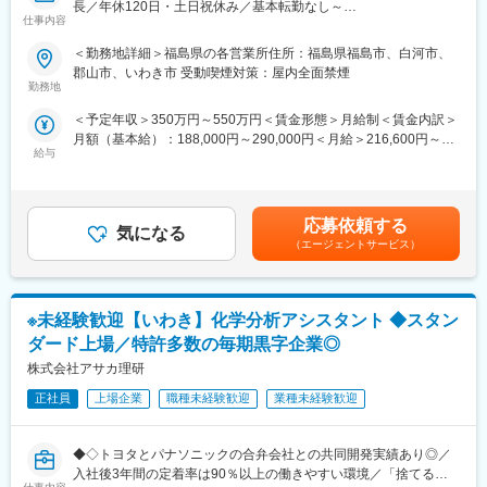
め、安定した経営基盤があります。
長／年休120日・土日祝休み／基本転勤なし～
・シフトの組み方：部署朝礼を実施して、休日等の報告・希望を
仕事内容
伝える等の情報共有、それ以外は臨機応変に対応。基本急な休暇
変更の範囲：会社の定める業務
■業務内容：
＜勤務地詳細＞福島県の各営業所住所：福島県福島市、白河市、
も取得しやすいです。
同社は、上下水道・住宅設備・建材など、暮らしに欠かせない分
郡山市、いわき市 受動喫煙対策：屋内全面禁煙
野を支える専門商社です。
勤務地
■キャリアパス：
同ポジションは、建設・設備業界で培った知識や現場感を活かせ
製造の熟練度など応じて将来は部門のリーダー、チーフとしての
＜予定年収＞350万円～550万円＜賃金形態＞月給制＜賃金内訳＞
る、建設・設備工事に必要な商材のルート営業です。
活躍を期待しています。
月額（基本給）：188,000円～290,000円＜月給＞216,600円～
既存顧客中心のため、数字に追われる営業ではなく、信頼関係を
給与
334,100円（一律手当を含む）＜昇給有無＞有＜残業手当＞有＜
重視した働き方ができます。
■当社製品について
給与補足＞※経験・能力を考慮し決定します。■昇給：年1回（7
当社が製造する「高純度シリカフィラー」は、半導体の保護材に
月）■賞与：年2回（6月、12月）■モデル年収年収450万円／36歳
＜業務の特徴＞
使用される非常に細かい粉末状の材料です。見た目は白い粉です
営業職／月収32万円（入社5年目）年収620万円／42歳営業職／月
・既存顧客中心で、長期的な信頼関係を築く営業スタイル
応募依頼する
が、スマートフォンやパソコン、自動車、AI機器などの内部に搭
気になる
収36万円（入社7年目）年収850万円／43歳所長職／月収57万円
・業界内で高い知名度と信頼があり、営業しやすい環境
（エージェントサービス）
載される半導体の性能や耐久性を支える重要な役割を担っていま
（入社10年目）賃金はあくまでも目安の金額であり、選考を通じ
・100万点超の豊富な商品から、柔軟な提案が可能
す。
て上下する可能性があります。月給(月額)は固定手当を含めた表記
・全国に営業拠点を持つスケールでありつつ、地域密着型の営業
です。
スタイル
■ポジションの魅力
※未経験歓迎【いわき】化学分析アシスタント ◆スタン
・現場経験や商材知見を、「提案力」という形で活かせます
◇世界中の電子機器を支える仕事
ダード上場／特許多数の毎期黒字企業◎
当社が製造する材料は、スマートフォンやパソコン、自動車、AI
■就業環境：
株式会社アサカ理研
関連機器などに使用される半導体の製造に欠かせません。世界中
・年間休日120日（土日祝休み）、有給が取得しやすい
の最先端技術を支えるモノづくりに携われます。
・転勤は基本なし。地域に根差して腰を据えて働ける
正社員
上場企業
職種未経験歓迎
業種未経験歓迎
◇安定性・将来性抜群
・PCは20時に自動シャットダウンでメリハリある働き方が叶う
半導体市場は今後も成長が見込まれており、長期的な需要が期待
されています。国内だけでなく海外にも事業を展開しているた
◆◇トヨタとパナソニックの合弁会社との共同開発実績あり◎／
■業務詳細：※経験・適性により、以下いずれか担当
め、安定した経営基盤があります。
入社後3年間の定着率は90％以上の働きやすい環境／「捨てる」
工事内容や現場状況を理解した上で提案する営業スタイルです。