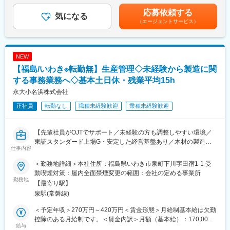
未経験の方も歓迎していますので、モノづくりに興味がある方は
◎繁忙期を過ぎると閑散期に入るため、お盆休みなどは通常10日
1回（4月）※業績連動 4,000～11,200円（前年度実績）■賞与：
応募依頼する
是非ご応募ください。
気になる
間ほど設定されています。同社は変形労働制を採用しており繁忙
年2回（7月12月）※業績連動 1.20ヶ月（前年度実績）※賞与は、
（エージェントサービス）
期（1～5月）には土曜日の出勤対応もございますが、それ以外は
入社時期によって金額が変わります。■固定手当内訳：特殊勤務手
■組織構成：
比較的残業なく休暇も取りやすくワークライフバランスが充実し
当賃金はあくまでも目安の金額であり、選考を通じて上下する可
白河工場製造部には13名のスタッフが在籍しており、正社員の平
ています。
能性があります。月給(月額)は固定手当を含めた表記です。
均年齢は35歳です。定年後も継続して働いているスタッフも数名
◎全国に菅公学生服株式会社のグループ会社があり、その地域ご
NEW
おります。若手からベテランまで幅広い年代の社員が協力し合い
との採用となるため転勤はありません。
【福島/いわき※転勤無】生産管理◇未経験から製造に関
ながら業務を進めています。
する事務業務へ◇基本土日休・残業平均15h
■入社後の流れ：
永大小名浜株式会社
入社後は、先輩社員によるOJTを通じて業務の流れを学んでいた
正社員
転勤なし
職種未経験歓迎
業種未経験歓迎
だきます。熱処理作業に必要な知識や技術を身に付けるための研
修講習も受講していただけます。
また、資格取得の支援も行っており、スキルアップを目指すこと
【先輩社員がOJTでサポート／未経験の方も調整しやすい環境／
ができます。初めての方でも安心して業務に取り組める環境が整
東証スタンダード上場G・安定した経営基盤あり／木材の製造・
っています。
仕事内容
販売で業界内で高い信頼あり】
※未経験の中途入社者も数多く活躍しております！
＜勤務地詳細＞本社住所：福島県いわき市泉町下川字田宿1-1 受
■業務概要：
■当社・当求人の魅力：
動喫煙対策：屋内全面禁煙変更の範囲：会社の定める事業所
当社の生産管理担当として、製品製造に関する事務業務を担当い
勤務地
◎当社は「失敗を恐れずチャレンジし続ける」ことを行動規範と
【最寄り駅】
ただきます。具体的には以下業務をお任せします。
しており、社員の成長を支援する体制が整っています。
泉駅(常磐線)
◎熱処理工程は自動車部品の強度を確保するための非常に重要な
■具体的な業務内容：
工程であり、人命を預かる責任とやりがいを感じながら働くこと
＜予定年収＞270万円～420万円＜賃金形態＞月給制基本給は欠勤
・生産計画の作成
ができます。
控除のある月給制です。＜賃金内訳＞月額（基本給）：170,000
・生産指示書の作成
給与
◎空調服やネッククーラーの支給など、熱中症対策も万全です。
円～260,000円＜月給＞170,000円～260,000円＜昇給有無＞有＜