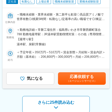
変更の範囲：会社の定める業務
正社員
転勤なし
上場企業
職種未経験歓迎
業種未経験歓迎
務を対応しています。
■職務の特長：
～職種未経験・業界未経験・第二新卒も歓迎◇高品質アミノ酸で
・天皇陛下即位の礼や大嘗祭など、宮内庁関連行事への焼鯛納入
世界有数◎/残業5時間・転勤なし/定着率の高い職場です◎/東証上
実績を持つ高品質な自社製品を扱える点も、営業としての大きな
仕事内容
場/福利厚生・手当充実◎～
強みです。
＜勤務地詳細＞常磐工場住所：福島県いわき市常磐西郷町落合
・顧客要望をもとに自社製品の仕様や味付けを検討し、原価・産
■職務内容：当社の常磐工場の製造係員として、以下の内容等を担
788 勤務地最寄駅：JR湯本駅受動喫煙対策：その他（専用喫煙
地を確認しながら製造部と連携して規格書を作成し、完成品とし
当して頂きます。適正等に応じて各製造部門に配属となります。
勤務地
室）
て提案します。
【最寄り駅】
・10～12月はおせち需要で繁忙期となり土祝出勤がありますが、
湯本駅、泉駅(常磐線)
■職務詳細：
1～9月は土日祝休み・残業少なめで、年間平均の残業時間は月5
・三交替勤務による医薬品等の化学製品製造作業となります。
＜予定年収＞350万円～510万円＜賃金形態＞月給制＜賃金内訳＞
時間程度です。
・業務にあたり、トラック運転、フォークリフト運転作業があり
月額（基本給）：206,800円～300,000円＜月給＞206,800円～
・関西・関東・北信越・北海道など全国に販路があり、月2回程
ます（資格のない方は資格取得後からとなります）。
給与
300,000円＜昇給有無＞有＜残業手当＞有＜給与補足＞■業務経験
度、2泊3日ほどの出張で対面商談を行い、移動や空き時間は車内
・部署によっては重量物を運ぶケースもございます
値により決定■上記には賞与含む■賞与：年2回（昨年実績5か月
やホテルでPC作業を進めます。
分）賃金はあくまでも目安の金額であり、選考を通じて上下する
※出張手当は都度支給がございます。
■入社後について：先輩社員がOJTで丁寧に指導いたします。未経
可能性があります。月給(月額)は固定手当を含めた表記です。
応募依頼する
験の方でもやる気のある方でしたら大歓迎です◎
気になる
変更の範囲：会社の定める業務
（エージェントサービス）
■働く環境：当社常磐工場には200名以上の社員が勤務しており、
10代後半~60代まで幅広い世代が活躍しております。非常に定着
率の高い職場です。
さらに25件読み込む
■就業環境：食堂や更衣室がございます。食堂では昼食購入が可能
で、200円程で昼食を購入することが可能です。