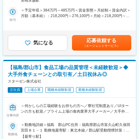
安積永盛駅
フォークリフトでの業務がメインとなります。
・シフト勤務（夜勤なし）
＜予定年収＞384万円～485万円＜賃金形態＞月給制＜賃金内訳＞
・残業時間：約25時間/月（残業代は全額支給）
＜具体的な業務内容＞
月額（基本給）：218,200円～276,100円＜月給＞218,200円～
・年間休日：124日（基本的に週休二日制・月8～13日休み）
・輸入したバナナなど青果物を、追熟させる（食べごろにする）
給与
276,100円＜昇給有無＞有＜残業手当＞有＜給与補足＞詳細は、
ための「室（ムロ）」に運び入れる
年齢・経験を考慮した上で決定します。上記年収には、賞与（3.6
＜シフトの決め方＞
・追熟後、出荷作業のエリアなど指定の場所まで運ぶ
ヶ月）、25Hの残業代を含んだ額になります。■昇給：年1回（4
毎月20日までに希望休を提出いただいており、その後1週間以内
・タブレット端末を使った入荷・出荷時の検品、出荷後の在庫照
月） ※7月～3月入社者は対象外■賞与：年2回（7月、
に調整の上決定しています。月3日程度はほぼ希望休通りになって
応募依頼する
合作業
気になる
12月） ※入社月によって按分支給賃金はあくまでも目安の
おり、連休取得もできます。
（エージェントサービス）
・納品に必要な帳票作成（パソコンでの入力業務）
金額であり、選考を通じて上下する可能性があります。月給(月額)
は固定手当を含めた表記です。
・有給取得日数（全社）：12.4日
※業務の一部には、約20kgの箱を持ち上げる作業が含まれます。
■働く環境：
【福島/郡山市】食品工場の品質管理＜未経験歓迎＞◆
■入社後の流れ＜独り立ちまでしっかりフォロー＞：
・マイカー通勤可（ほとんどの社員がマイカー通勤もしくは自転
大手外食チェーンとの取引有／土日祝休み◎
・入社後1か月間：出荷前検品作業をしながら、OJTで「商品名・
車通勤をしています）
規格（サイズ・重量・等級・入り数などのルール）」を覚えてい
スターゼン株式会社
・仕出し弁当あり
ただきます。
・更衣室やロッカー、休憩室あり
正社員
上場企業
職種未経験歓迎
業種未経験歓迎
・同時並行で、フォークリフト免許を取得いただきます。
変更の範囲：会社の定める業務
（免許の取得費用は会社負担）
～何かしらの工場経験をお持ちの方へ／寮社宅制度あり／UIター
・免許取得後、入出庫作業を担当いただきます。
ンの方も歓迎／プライム上場の食肉業界大手メーカー／大手外食
※免許取得後3か月後をめどに独り立ち、半年後には出庫担当とし
仕事内容
チェーンとの取引実績有・高い自己資本比率で安定性◎／SQF(国
て活躍いただく想定です。
際認証規格)の認証取得を推進／年休121日
＜勤務地詳細＞福島 郡山PC住所：福島県郡山市富久山町久保田
※未経験やフォークリフト免許が持っていない方の入社実績も多数
宮田８１－１ 勤務地最寄駅：東北本線／郡山駅受動喫煙対策：敷
あります！
■業務内容：
勤務地
地内喫煙可能場所あり変更の範囲：会社の定める事業所
【最寄り駅】