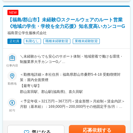
NEW
【福島/郡山市】未経験◎スクールウェアのルート営業
《地域の学生・学校を全力応援》知名度高いカンコーG
福島菅公学生服株式会社
正社員
転勤なし
職種未経験歓迎
業種未経験歓迎
＼未経験からでも安心のサポート体制・地域密着で働ける環境・
制服業界大手カンコーG／
仕事内容
■業務内容：
＜勤務地詳細＞本社住所：福島県郡山市桑野5-4-18 受動喫煙対
当社は、県内の中学校・高校へ学生服ブランド「KANKO（カンコ
策：屋内全面禁煙
ー）」を中心としたスクールウェア（制服・体操服）の提案・販
勤務地
【最寄り駅】
売を行う企業です。学校や販売店に寄り添い、子どもたちの学校
郡山富田駅、郡山駅(福島県)、喜久田駅
生活を支える制服づくりに携わります。営業・販売・接客などの
「人と関わる経験」を活かしながら、未経験から営業として成長
＜予定年収＞321万円～367万円＜賃金形態＞月給制＜賃金内訳＞
できる環境が整っています。
月額（基本給）：169,000円～200,000円その他固定手当/月：
給与
45,000円＜月給＞214,000円～245,000円＜昇給有無＞有＜残業手
■業務詳細・ポイント：
当＞有＜給与補足＞※予定年収はあくまでも目安の金額であり、選
◇定期的に学校や販売店を訪問し、長期的な信頼関係を築くこと
考を通じて上下する可能性があります。■昇給：2,000円～4,000
が重要です。商品や着用状況、お困りごとなどのヒアリングを行
円※過去実績月あたり■賞与：年2回（昨年実績：3ヶ月分）■その
応募依頼する
いつつ、学校の制服変更のための制服・体操服検討会のお手伝い
気になる