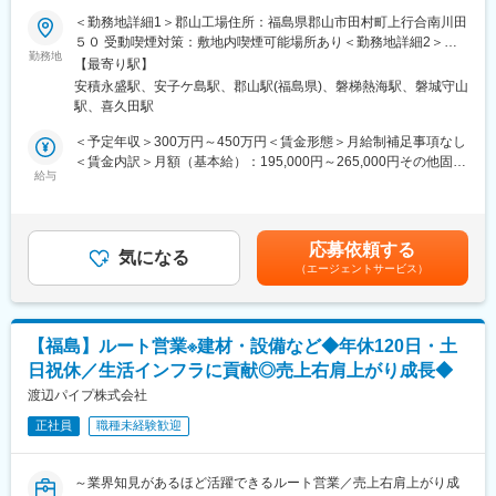
入可能
＜勤務地詳細1＞郡山工場住所：福島県郡山市田村町上行合南川田
スマートフォンや自動車、AI機器などに欠かせない半導体材料を
・シフトの組み方：部署朝礼を実施して、休日等の報告・希望を
５０ 受動喫煙対策：敷地内喫煙可能場所あり＜勤務地詳細2＞ク
製造する当社。世界中のメーカーから高い評価を受けており、今
勤務地
伝える等の情報共有、それ以外は臨機応変に対応。基本急な休暇
レアリカ工場住所：福島県郡山市上伊豆島1-20 受動喫煙対策：敷
【最寄り駅】
後も需要拡大が見込まれています。当社では生産体制を強化する
も取得しやすいです。
地内喫煙可能場所あり変更の範囲：会社の定める事業所（リモー
安積永盛駅、安子ケ島駅、郡山駅(福島県)、磐梯熱海駅、磐城守山
ため、製造オペレーターを増員募集します。未経験の方でもイチ
トワーク含む）
駅、喜久田駅
から学べる教育体制を整えているため、モノづくりに興味がある
■キャリアパス
方を歓迎します。
製造の熟練度など応じて将来は部門のリーダー、チーフとしての
＜予定年収＞300万円～450万円＜賃金形態＞月給制補足事項なし
活躍を期待しています。
＜賃金内訳＞月額（基本給）：195,000円～265,000円その他固定
■業務内容：
給与
手当/月：25,000円＜月給＞220,000円～290,000円＜昇給有無＞
・原料となる粉末材料を機械へ投入
■当社製品について
有＜残業手当＞有＜給与補足＞※上記は予定年収です。経験・能力
・製造設備のボタン操作・運転管理
当社が製造する「高純度シリカフィラー」は、半導体の保護材に
に応じて上下する可能性がございます。■給与改定：年１回（4
・原料を混ぜ合わせる工程の対応
使用される非常に細かい粉末状の材料です。見た目は白い粉です
月）■賞与：年２回(実績：1～1.5カ月×２回)■年収例：・350万円
応募依頼する
・製品を袋や大型容器へ充填・梱包
気になる
が、スマートフォンやパソコン、自動車、AI機器などの内部に搭
（27歳、経験5年）・450万円（32歳、経験10年）賃金はあくま
（エージェントサービス）
・フォークリフトを使用した製品の運搬・倉庫への格納
載される半導体の性能や耐久性を支える重要な役割を担っていま
でも目安の金額であり、選考を通じて上下する可能性がありま
・製造設備の清掃や簡単な点検
す。
す。月給(月額)は固定手当を含めた表記です。
・製造記録の記入や管理
※完成品を20kg程度の袋に小分けにし運んでいただく作業もござ
■ポジションの魅力
【福島】ルート営業※建材・設備など◆年休120日・土
います。
◇世界中の電子機器を支える仕事
日祝休／生活インフラに貢献◎売上右肩上がり成長◆
当社が製造する材料は、スマートフォンやパソコン、自動車、AI
■働く環境：
渡辺パイプ株式会社
関連機器などに使用される半導体の製造に欠かせません。世界中
・転勤は無く、異動の場合郡山市内の別工場となります。
の最先端技術を支えるモノづくりに携われます。
正社員
職種未経験歓迎
・日勤のみ、土日祝休み、完全週休2日制（土日祝休み）
◇安定性・将来性抜群
・残業時間：月平均20時間程度
半導体市場は今後も成長が見込まれており、長期的な需要が期待
・お弁当注文可能、冷蔵庫内の軽食や惣菜を100～200円程度で購
されています。国内だけでなく海外にも事業を展開しているた
～業界知見があるほど活躍できるルート営業／売上右肩上がり成
入可能