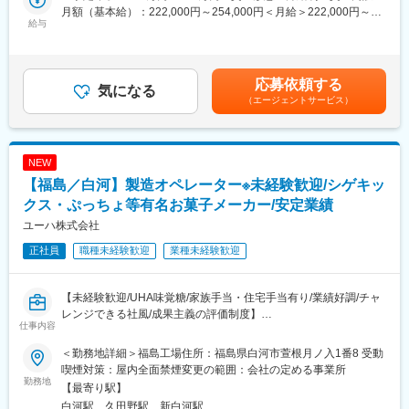
■具体的には：
月額（基本給）：222,000円～254,000円＜月給＞222,000円～
・製造段取り策定（製造指示書、製造スケジュールなど）
給与
254,000円＜昇給有無＞有＜残業手当＞有＜給与補足＞※時間外手
・生産設備管理
当、家族手当、特技手当などの手当は上記に含まず。別途交通費
・原料／副資材の管理や手配
支給■定期昇給：年1回（4月）■賞与：年2回（6月・12月）※基本
・分析研究等の補助
給の約3.5ヶ月（初年度は出勤係数に応じて支給額を減算）賃金は
応募依頼する
・繁忙期の現場作業補助 ※繁忙期：12～5月（年によって変動）
気になる
あくまでも目安の金額であり、選考を通じて上下する可能性があ
（エージェントサービス）
・製造記録等のシステム入力
ります。月給(月額)は固定手当を含めた表記です。
・参加会議の議事録作成
※残業月平均10時間（月によって変動）
NEW
■配属先情報：
【福島／白河】製造オペレーター※未経験歓迎/シゲキッ
いわき工場製造課（14名）：事務職6名、現場職7名、分析1名
クス・ぷっちょ等有名お菓子メーカー/安定業績
■魅力：
ユーハ株式会社
・商社機能を有する数少ない肥料メーカーであり安定性の高い事
正社員
職種未経験歓迎
業種未経験歓迎
業
最近では有名ビールメーカーとの共同開発や有名野球場に使われ
ている肥料も当社が販売しています。
【未経験歓迎/UHA味覚糖/家族手当・住宅手当有り/業績好調/チャ
・強固な海外ネットワークにより優れた調達力
レンジできる社風/成果主義の評価制度】
コスト／品質ともに優れた農業関連資材や原料を調達でき、お客
仕事内容
様の多様なニーズに迅速に応える体制を整えています。
「シゲキックス」「ぷっちょ」有名お菓子メーカーでの製造ライ
・基本土日祝休の年休121日
＜勤務地詳細＞福島工場住所：福島県白河市萱根月ノ入1番8 受動
ン業務を担当していただきます。
※祝日のある週に土曜出勤が年6回ほど発生いたします。
喫煙対策：屋内全面禁煙変更の範囲：会社の定める事業所
勤務地
・福利厚生も充実
【最寄り駅】
■業務詳細：
扶養家族手当（お子さん1名につき9,000円/月）、主任手当
白河駅、久田野駅、新白河駅