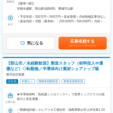
■募集背景
勤務地
就業いただく福島工場は当社内でも最大規模の工場で、2018年に
【最寄り駅】
当社では、半導体や電子機器向けに使用される高純度シリカフィ
完成した新しい工場です。
安積永盛駅、郡山駅(福島県)、磐城守山駅
ラーの開発を行っています。近年は半導体の高性能化や用途拡大
工場内にはエアコンも完備されており働きやすい点も特徴です。
に伴い、お客様から求められる性能や品質も多様化しており、組
＜予定年収＞350万円～500万円＜賃金形態＞月給制補足事項なし
織増強のため増員募集いたします。
＜賃金内訳＞月額（基本給）：250,000円～500,000円＜月給＞
■当社の魅力
給与
250,000円～500,000円＜昇給有無＞有＜残業手当＞有＜給与補足
（1）安定性の高さ
■業務内容：
＞※上記は予定年収です。経験・能力に応じて上下する可能性がご
当社は1970年創業の精密加工メーカーです。産業分野（医療分
市場・ユーザーの要望に応じて品質改良及び新商品の企画開発に
ざいます。■給与改定：年１回（4月）■賞与：年２回(実績：1～
野・半導体装置・航空機分野）、ヘルスケア分野、キャラクター
携わり、商品の設計、試作、及び顧客への提案を行います。当社
1.5カ月×２回)■年収例：・600万円（32歳、経験10年）賃金はあ
分野など事業を多角化しているため、景気変動の影響を受けにく
応募依頼する
で扱っている粉体を始めとした各材料を要望に合わせて調合し製
気になる
くまでも目安の金額であり、選考を通じて上下する可能性があり
く、創業から50年以上黒字経営を続けています。また、この10年
（エージェントサービス）
造のレシピを作るようなイメージです。
ます。月給(月額)は固定手当を含めた表記です。
で従業員数は倍以上に増え、売上も2倍以上となる100億円（2022
年度）を達成し、更に成長が続いています。
■業務詳細
（2）専門性を磨ける環境
・顧客ニーズに基づく製品企画・設計
当社は多品種少量の生産を行っているため、日々異なる業界の製
【郡山市／未経験歓迎】製造スタッフ（材料投入や運
・既存製品の品質改善・性能向上に向けた開発
品を手掛けています。そのため、多種多様な製品群の加工業務に
搬など）◇転勤無／半導体向け素材シェアトップ級
・各種原料を組み合わせた配合設計（レシピ作成）
関わることができます。さらに携わる業界は半導体、医療、航
・試作品の評価・分析・性能検証
株式会社龍森
空・宇宙、産業機器と求められるレベルの高い業界のため、より
・評価結果をもとにした改良検討
高い専門性を身につけることができます。
正社員
転勤なし
職種未経験歓迎
業種未経験歓迎
■顧客：
変更の範囲：会社の定める業務
主に大手総合化学メーカー様等
★半導体材料「高純度シリカフィラー」で世界トップクラスの技
量よりも質を重視し、顧客の細かな要望にもお応えできる点で評
術力と安定基盤
価いただき引き合いも多いです。※新規開発に向けた評価・改善点
仕事内容
★年休126日×土日祝休×転勤なし／残業ほぼ無しで安定した働き
のご相談を行うために、顧客先へは月1~2回出向いていただきま
方
＜勤務地詳細＞クレアリカ工場住所：福島県郡山市上伊豆島1-20
す。