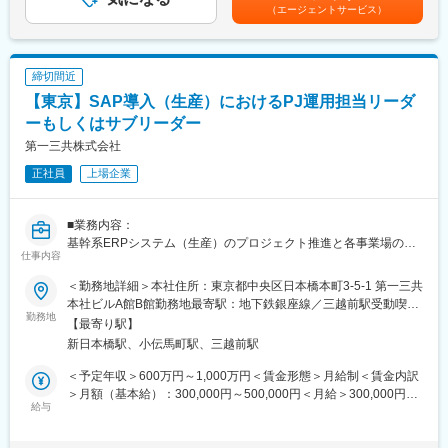
めた表記です。
（エージェントサービス）
GMP、各種分析・試験実務の経験を活かして、抗体・ADC原薬製
造所の試験部門における試験管理、DI担保を推進するとともに、
試験者の育成による組織力強化にも貢献いただきたい。
締切間近
■キャリアパス：
【東京】SAP導入（生産）におけるPJ運用担当リーダ
入社後は多種類の抗体・ADC原薬の品質試験を担う部署にて、試
験確認者として、試験差配・管理に従事して、経験と実績を積ん
ーもしくはサブリーダー
でいただきます。
第一三共株式会社
その後、適性に応じて、試験チームリーダーや試験部門の責任者
正社員
上場企業
クラスを担ってもらうことを想定しています。
■会社について：
■業務内容：
第一三共グループの社員は皆、「革新的な医薬品を通じて世界中
基幹系ERPシステム（生産）のプロジェクト推進と各事業場の導
の人々の生活を向上させる」というひとつの目的のもとで団結、
仕事内容
入に向けた支援
活躍しています。私たちは1899年以来続くイノベーションの歴史
があり、30カ国以上に展開し、19,000人以上の従業員とともに、
＜勤務地詳細＞本社住所：東京都中央区日本橋本町3-5-1 第一三共
■募集背景：
がん、心血管疾患、希少疾患、免疫疾患などにおける革新的な医
本社ビルA館B館勤務地最寄駅：地下鉄銀座線／三越前駅受動喫煙
全社プロジェクトとして新システムの導入による製造部門のプロ
勤務地
薬品の創出および提供に取り組んでいます。2030年ビジョン「サ
対策：屋内全面禁煙変更の範囲：会社の定める事業所（リモート
【最寄り駅】
ジェクト推進と導入後のシステム運用を統括する上での新体制づ
ステナブルな社会の発展に貢献する先進的グローバルヘルスケア
ワーク含む）
新日本橋駅、小伝馬町駅、三越前駅
くりを期待したい。
カンパニー」の実現を目指し、患者さんやその家族、社会にとっ
てより健康で希望に満ちた未来を築くために日々努力していま
＜予定年収＞600万円～1,000万円＜賃金形態＞月給制＜賃金内訳
■キャリアパス：
す。
＞月額（基本給）：300,000円～500,000円＜月給＞300,000円～
（1）業務経験を通じてSAP（生産）の安定稼働を目指してすべて
給与
500,000円＜昇給有無＞有＜残業手当＞有＜給与補足＞※給与は前
の製造サイトを束ねる立場
変更の範囲：会社の定める業務
職・経験年数・年齢を考慮の上、当社規定により決定します。■昇
（2）専門性の高いコア的人材