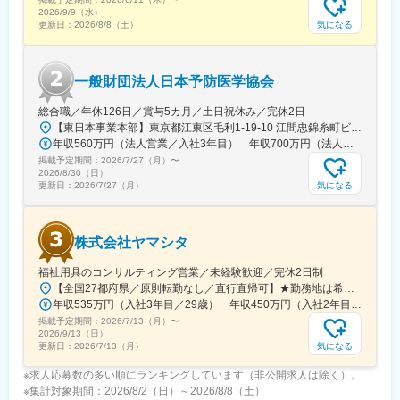
2025年7月に発足したDX推進部には3名が在籍。（部長1名、PM2
2026/9/9（水）
名/40代）PMと横並びの立場で開発リードいただきたいと考えて
気になる
更新日：
2026/8/8（土）
います。
今後は組織拡大を進め、様々なプロジェクトを推進予定。0→1フ
ェーズでのDX推進や組織立ち上げに興味をお持ちの方をお待ちし
一般財団法人日本予防医学協会
ています。
総合職／年休126日／賞与5カ月／土日祝休み／完休2日
■働きやすい環境
【東日本事業本部】東京都江東区毛利1-19-10 江間忠錦糸町ビル※訪問先からの直行直帰が可能です！＜アクセス＞・JR総武線（快速・各駅停車）／東京メトロ半蔵門線 錦糸町駅より徒歩5分・東京メトロ半蔵門線／都営新宿線 住吉駅より徒歩5分※受動喫煙対策:屋内全面禁煙
フルリモート可能。関東近郊・札幌市内にお住まいの場合、対面
年収560万円（法人営業／入社3年目） 年収700万円（法人営業・チームリーダー／入社5年目）
コミュニケーションが必要な場合や参画初期で出社頂く可能性が
掲載予定期間：
2026/7/27（月）
〜
あります。子育てと両立して活躍している社員もおり、柔軟な働
2026/8/30（日）
き方が可能です。
気になる
更新日：
2026/7/27（月）
変更の範囲：会社の定める業務
株式会社ヤマシタ
福祉用具のコンサルティング営業／未経験歓迎／完休2日制
【全国27都府県／原則転勤なし／直行直帰可】★勤務地は希望を考慮★拠点により車通勤OK※充足状況により、ご希望の勤務地での募集が終了している場合があります。※転居を伴う転勤の有無は、半年ごとに希望を伺い、選択いただけます。■東北■・宮城県（仙台市）■関東■・東京都（東京23区など）・神奈川県（横浜市など）・埼玉県（さいたま市など）・千葉県（千葉市など）・茨城県（水戸市）・栃木県（宇都宮市／足利市）・群馬県（前橋市）■東海■・愛知県（名古屋市／豊田市／豊橋市／小牧市）・静岡県（静岡市／浜松市／沼津市／焼津市／富士市）・岐阜県（岐阜市）・三重県（四日市市）■信越・北陸■・長野県（長野市）・山梨県（甲府市）・石川県（金沢市）・富山県（富山市）・福井県（福井市）■関西■・大阪府・兵庫県（神戸市／尼崎市／姫路市）・京都府（京都市）・奈良県（奈良市／天理市）・滋賀県（大津市／彦根市）・和歌山県（和歌山市／田辺市）■中国■・広島県（広島市）・岡山県（岡山市）■四国■・香川県（高松市）■九州■・福岡県（福岡市）
年収535万円（入社3年目／29歳） 年収450万円（入社2年目／26歳）
掲載予定期間：
2026/7/13（月）
〜
2026/9/13（日）
気になる
更新日：
2026/7/13（月）
※求人応募数の多い順にランキングしています（非公開求人は除く）。
※集計対象期間：2026/8/2（日）～2026/8/8（土）