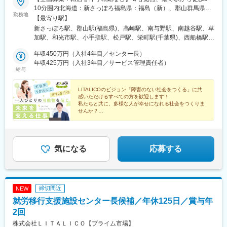
ヤクルト本社は現地生産、現地販売を基本とする「現地主義」の
10分圏内北海道：新さっぽろ福島県：福島（新）、郡山群馬県：
もと、グローバル化を進めています。アジア、オセアニア、米
勤務地
高崎東口埼玉県：さいたま浦和、和光、小手指、南越谷、草加、
【最寄り駅】
州、ヨーロッパなど世界各地に工場を有しており、海外事業を推
朝霞台（新）千葉県：千葉中央公園、柏西口、西船橋、松戸西口
新さっぽろ駅、郡山駅(福島県)、高崎駅、南与野駅、南越谷駅、草
進するために今回増員採用となります。
中通、市原（新）東京都：水道橋、錦糸町、上野（新）、秋葉
加駅、和光市駅、小手指駅、松戸駅、栄町駅(千葉県)、西船橋駅、
原、日暮里、新小岩、葛西駅前、亀有、大塚、新橋神奈川県：横
柏駅、内幸町駅、日暮里駅(舎人ライナー)、岩本町駅、水道橋駅、
■グローバル戦略：
浜都築、川崎、川崎駅前南、二俣川、本厚木、横須賀（新）、大
年収450万円（入社4年目／センター長）
向原駅(東京都)、錦糸町駅、葛西駅、亀有駅、新小岩駅、センター
世界中の人々に健康を届けるために、現地生産、現地販売を基本
和（新）、小田原（新）長野県：松本（新）静岡県：静岡、富士
年収425万円（入社3年目／サービス管理責任者）
南駅、本厚木駅、川崎駅、京急川崎駅、二俣川駅、名鉄岐阜駅、
とする「現地主義」でヤクルトブランドのグローバル化を進め、
給与
（新）愛知県：藤が丘、八事、大曽根、春日井（新）、尾張一
新静岡駅、尾張一宮駅、金山駅(愛知県)、平安通駅、藤が丘駅(愛
世界39の国と地域で販売を展開しています。台湾を皮切りにアジ
宮、名古屋金山、豊田岐阜県：岐阜大阪府：大阪梅田、住道奈良
知県)、八事駅、豊田市駅、椥辻駅、京都河原町駅、大宮駅(京都
ア、オセアニア、米州、ヨーロッパへネットワークを広げ、海外
県：奈良（新）京都府：京都駅前、京都駅南、山科醍醐、伏見桃
LITALICOのビジョン「障害のない社会をつくる」に共
府)、京都駅、烏丸御池駅、東寺駅、桃山御陵前駅、宇治駅(奈良
における乳製品の販売本数は、2025年には1日3,800万本に到達。
感いただけるすべての方を歓迎します！
山、四条大宮、四条河原町、烏丸御池、宇治岡山県：倉敷広島
線)、北新地駅、住道駅、倉敷市駅、横川駅、立町駅、広島駅、稲
2030年までに世界で5,250万本を目標にかかげさらなる成長を目
私たちと共に、多様な人が幸せになれる社会をつくりま
県：広島、広島駅南、広島横川、広島紙屋町・新＝新規開設拠
荷町駅(広島県)、新札幌駅、新越谷駅、葭川公園駅、京成西船駅、
せんか？
指しています。
点。開設前、別拠点配属の可能性あり・詳細：『LITALICOワーク
新橋駅、日暮里駅、秋葉原駅、九段下駅、大塚駅(東京都)、岐阜
◎累計就職者数17,000名超え
ス 全国一覧』参照・勤務地：希望考慮の上、通勤1時間圏内で配
駅、静岡駅、名鉄一宮駅、尾頭橋駅、大曽根駅、新豊田駅、祇園
変更の範囲：会社の定める業務
◎見学・相談満足度91%
属先を決定予定。上記以外の拠点希望も歓迎※受動喫煙対策：屋内
四条駅、四条大宮駅、四条駅(京都市営)、九条駅(京都府)、伏見桃
◎オンライン事業説明会開催中
全面禁煙
山駅、東梅田駅、倉敷駅、横川駅(広島県)、紙屋町東駅、松川町
気になる
応募する
駅、千葉中央駅、東中山駅、虎ノ門駅、西日暮里駅、神田駅(東京
都)、後楽園駅、大塚駅前駅、日吉町駅、西一宮駅、清水五条駅、
烏丸駅、十条駅(京都府・近鉄線)、桃山駅、大阪梅田駅(阪神線)、
横川一丁目駅、県庁前駅(広島県)、猿猴橋町駅、的場町駅
締切間近
NEW
就労移行支援施設センター長候補／年休125日／賞与年
2回
株式会社ＬＩＴＡＬＩＣＯ【プライム市場】