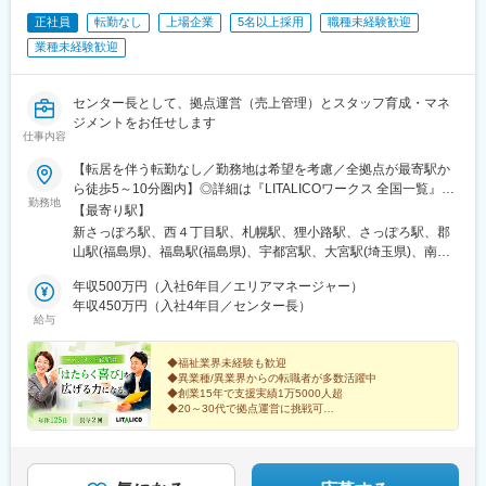
正社員
転勤なし
上場企業
5名以上採用
職種未経験歓迎
業種未経験歓迎
センター長として、拠点運営（売上管理）とスタッフ育成・マネ
ジメントをお任せします
仕事内容
【転居を伴う転勤なし／勤務地は希望を考慮／全拠点が最寄駅か
ら徒歩5～10分圏内】◎詳細は『LITALICOワークス 全国一覧』の
勤務地
検索でご確認いただけます。■北海道：札幌、函館■福島県：福
【最寄り駅】
島、郡山■栃木県：宇都宮■埼玉県：さいたま、和光、所沢、越
新さっぽろ駅、西４丁目駅、札幌駅、狸小路駅、さっぽろ駅、郡
谷、草加、朝霞■千葉県：千葉、柏、船橋、松戸、市原■東京都：
山駅(福島県)、福島駅(福島県)、宇都宮駅、大宮駅(埼玉県)、南与
東京23区、八王子、三鷹、府中、立川■神奈川県：横浜、川崎、
野駅、和光市駅、小手指駅、南越谷駅、草加駅、栄町駅(千葉県)、
横須賀、大和、厚木■静岡県：静岡、浜松、富士■愛知県：名古
年収500万円（入社6年目／エリアマネージャー）
柏駅、西船橋駅、松戸駅、水道橋駅、錦糸町駅、岩本町駅、日暮
屋、春日井、尾張旭、豊明、一宮、豊田、岡崎■新潟県：新潟■富
年収450万円（入社4年目／センター長）
里駅(舎人ライナー)、葛西駅、新板橋駅、亀有駅、新小岩駅、向原
給与
山県：富山■大阪府：大阪、池田■奈良県：奈良■京都府：京都、
駅(東京都)、赤羽駅、高田馬場駅、蒲田駅、五反田駅、内幸町駅、
宇治■岡山県：倉敷■広島県：広島、福山■熊本県：熊本■福岡県：
中目黒駅、南新宿駅、新宿御苑前駅、京王八王子駅、三鷹駅、府
久留米※上記には新規開設予定（住所未確定）の拠点もございま
◆福祉業界未経験も歓迎
中駅(東京都)、立川南駅、立川北駅、センター南駅、新横浜駅、関
◆異業種/異業界からの転職者が多数活躍中
す。※上記以外の拠点希望も歓迎※別拠点（ご希望エリア内）での
内駅、桜木町駅、戸塚駅、京急川崎駅、川崎駅、二俣川駅、本厚
◆創業15年で支援実績1万5000人超
ご案内になる可能性あり※受動喫煙対策：屋内全面禁煙★全国に拠
木駅、新潟駅、新静岡駅、浜松駅、丸の内駅(愛知県)、名鉄名古屋
◆20～30代で拠点運営に挑戦可
点があり事例も豊富！共通の相談チャットで、拠点を超えて相談
駅、久屋大通駅、岩塚駅、高蔵寺駅、藤が丘駅(愛知県)、八事駅、
「売上だけで終わらないマネジメントへ」
することができます。
平安通駅、勝川駅、尾張一宮駅、金山駅(愛知県)、豊田市駅、東岡
誰かの人生に向き合い社会課題の解決に挑む仲間を募集
崎駅、北新地駅、大阪梅田駅(阪急線)、西梅田駅、西中島南方駅、
します