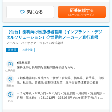
ービスを展開するグローバルリーディングカンパニーで、日本国
問し、医師から課題のヒアリングを行い、課題解決に向け提案を
律手当を含む）＜昇給有無＞有＜残業手当＞有＜給与補足＞※上記
内においても130年以上の長い歴史を持ちます。直近では「フォ
行う。
想定年収はインセンティブを含む金額です。※経験・能力・スキル
応募依頼する
トンカウンティングCT」と呼ばれる世界初の高解像度CTを開発販
・機器導入前に、歯科医師、歯科医院のスタッフと共に動線、配
気になる
に応じ、選考の過程を通じて決定します。賃金はあくまでも目安
（エージェントサービス）
売するなど、常に製品品質と技術力の高さで高い評価を獲得し続
置スペースを検討しレイアウトを提案する。その際に配管・電気
の金額であり、選考を通じて上下する可能性があります。月給(月
けております。
系統の設備などを考慮する。簡単な図面（平面プラン）を作成す
額)は固定手当を含めた表記です。
ることもある。
変更の範囲：会社の定める業務
・機器導入決定後、配管の立ち上げ・必要電気系統設備など図面
【仙台】歯科向け医療機器営業（インプラント・デジ
をもとに内装工事業者へ指示出し・打ち合わせを行う。
タルソリューション）◇世界的メーカー／直行直帰
※工事業者への指示出し図面については、別途、社内においる
ノーベル・バイオケア・ジャパン株式会社
CADで製図を作成する担当者がいます。ただし、CAD製図担当者
正社員
上場企業
への説明ために、簡単な図面（平面プラン）を作図する必要があ
ります。内部資料のため手描きレベルです。
■職務概要：
■取扱製品
歯科医師と長期的な信頼関係を築きながら、
治療用チェア（Treatment Center）
仕事内容
インプラントおよびデジタル歯科ソリューションの提案を通じて
CAD/CAM機器製品(口腔内スキャナー）等
治療の質と医院経営の向上に貢献する直販スタイルの営業職で
＜勤務地詳細＞東北エリア住所：宮城県、福島県、岩手県、山形
す。
県、秋田県、青森県 受動喫煙対策：屋内全面禁煙変更の範囲：会
■担当エリア
裁量ある働き方のもと、高い専門性を身につけられます。
勤務地
社の定める事業所（リモートワーク含む）
東北エリア
＜予定年収＞400万円～650万円＜賃金形態＞月給制＜賃金内訳＞
■職務詳細：
商談の見込み段階から設備導入までのプロセス（3～6か月程度）
月額（基本給）：231,212円～375,054円その他固定手当/月：
１．歯科医師・歯科技工士への提案営業
が長いため、販売ディーラーだけでなく、エンドユーザーの歯科
給与
102,121円～175,946円＜月給＞435,454円～716,946円＜昇給有
担当エリアの歯科クリニック・技工所を定期的に訪問
医院の先生との関係性を深めながら取引を進める営業活動です。
無＞有＜残業手当＞無＜給与補足＞※想定年収とは別途、セールス
インプラント製品に加え、ガイデッドサージェリー、IOS等を活用
大型機器の導入、アフターフォローをとおして、歯科医院の先生
インセンティブ制度あり：四半期ごとの達成率に応じ確定、翌年3