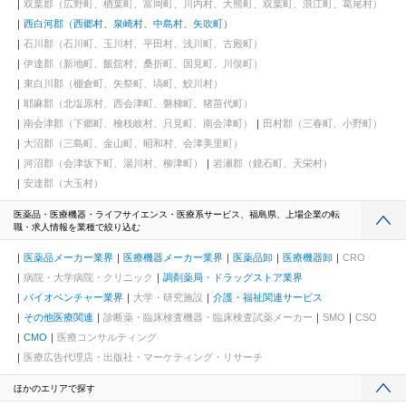
双葉郡（広野町、楢葉町、富岡町、川内村、大熊町、双葉町、浪江町、葛尾村）
西白河郡（西郷村、泉崎村、中島村、矢吹町）
石川郡（石川町、玉川村、平田村、浅川町、古殿町）
伊達郡（新地町、飯舘村、桑折町、国見町、川俣町）
東白川郡（棚倉町、矢祭町、塙町、鮫川村）
耶麻郡（北塩原村、西会津町、磐梯町、猪苗代町）
南会津郡（下郷町、檜枝岐村、只見町、南会津町）
田村郡（三春町、小野町）
大沼郡（三島町、金山町、昭和村、会津美里町）
河沼郡（会津坂下町、湯川村、柳津町）
岩瀬郡（鏡石町、天栄村）
安達郡（大玉村）
医薬品・医療機器・ライフサイエンス・医療系サービス、福島県、上場企業の転
職・求人情報を業種で絞り込む
医薬品メーカー業界
医療機器メーカー業界
医薬品卸
医療機器卸
CRO
病院・大学病院・クリニック
調剤薬局・ドラッグストア業界
バイオベンチャー業界
大学・研究施設
介護・福祉関連サービス
その他医療関連
診断薬・臨床検査機器・臨床検査試薬メーカー
SMO
CSO
CMO
医療コンサルティング
医療広告代理店・出版社・マーケティング・リサーチ
ほかのエリアで探す