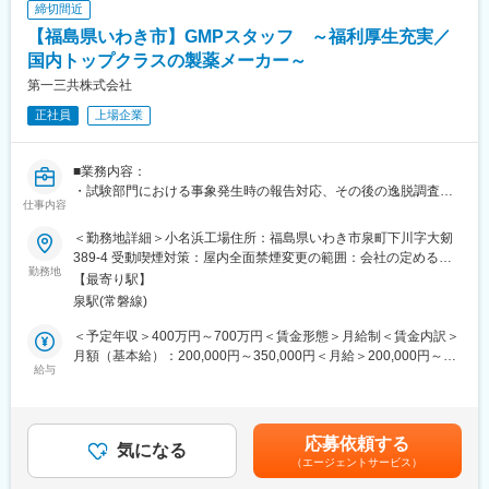
締切間近
・メンバーの教育・作業指導・チームマネジメント
【福島県いわき市】GMPスタッフ ～福利厚生充実／
・品質向上に向けた標準化・業務改善の立案と実行
・自社製品の組立、修理、検査業務
国内トップクラスの製薬メーカー～
・他部門（開発・品質保証・物流）との調整・連携
第一三共株式会社
・製造に関わるドキュメント整備（手順書、記録類など）
正社員
上場企業
■ポジションの魅力
・世界最先端のロボティクス製造をリードできる
■業務内容：
→装着型サイボーグ「HAL(R)」をはじめとした最先端製品の製造
・試験部門における事象発生時の報告対応、その後の逸脱調査や
現場を、マネジメントという立場から支えるやりがいのある仕事
仕事内容
CAPA対応
です。
・各種変更対応（変更申請や報告対応）
＜勤務地詳細＞小名浜工場住所：福島県いわき市泉町下川字大剱
・標準書類、手順書類、指図記録書類等、各種GMP文書の制定・
・改善提案が直接反映される現場
389-4 受動喫煙対策：屋内全面禁煙変更の範囲：会社の定める事
改訂対応
勤務地
→現場からの提案を積極的に受け入れる社風。日々の業務改善や
業所
【最寄り駅】
・各種検討、バリデーション時の計画書・報告書作成対応
業務効率化のアイデアが即実行につながるスピード感がありま
泉駅(常磐線)
・試験部門以外の他部署における事象発生時の対応と支援、その
す。
後の逸脱調査やCAPA対応（他部署と連携）
＜予定年収＞400万円～700万円＜賃金形態＞月給制＜賃金内訳＞
・多職種との連携で幅広い経験が積める
月額（基本給）：200,000円～350,000円＜月給＞200,000円～
■募集背景：
給与
→開発・品質保証・物流・サービスエンジニアなど社内のさまざ
350,000円＜昇給有無＞有＜残業手当＞有＜給与補足＞※給与は前
抗体・ADC原薬の生産品目の増加により、試験部門における逸
まな職種と連携しながら、製造現場全体を俯瞰する経験が可能で
職・経験年数・年齢を考慮の上、当社規定により決定します。■昇
脱・変更管理対応、各種GMP文書作成対応にあたるGMPスタッフ
す。
給：年1回■賞与：年1回（7月）賃金はあくまでも目安の金額であ
が不足している。GMP及び試験実務の経験を活かして、抗体・
り、選考を通じて上下する可能性があります。月給(月額)は固定手
応募依頼する
ADC原薬製造所の試験部門の業務推進を支援していただきたい。
気になる
当を含めた表記です。
（エージェントサービス）
■キャリアパス：