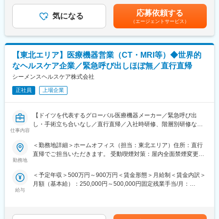
給：年1回■賞与：年1回（7月）賃金はあくまでも目安の金額であ
（3）生産部門全体のシステム、DX/IT施策の企画立案実行
り、選考を通じて上下する可能性があります。月給(月額)は固定手
応募依頼する
（4）さらに専門性を生かしたSCM領域、Tech開発部門ので経験
気になる
当を含めた表記です。
（エージェントサービス）
による更なる成長の可能性
■当社について：
100年の長い期間にわたり受け継がれてきたサイエンス＆テクノ
【東北エリア】医療機器営業（CT・MRI等）◆世界的
ロジーの強みを活かして、先進的医薬品の創出に挑戦し続けてい
なヘルスケア企業／緊急呼び出しほぼ無／直行直帰
ます。これまで、抗凝固剤「リクシアナ」、高血圧症治療剤「オ
ルメテック」、抗インフルエンザウイルス剤「イナビル」など、
シーメンスヘルスケア株式会社
革新的な医薬品を世の中に数多く送り出しています。現在は、こ
正社員
上場企業
れまでに培った基盤の上に、アンメッドメディカルニーズの高い
領域で更なる研究競争力を構築し、医療満足度の向上に貢献した
いと考えています。
【ドイツを代表するグローバル医療機器メーカー／緊急呼び出
し・手術立ち合いなし／直行直帰／入社時研修、階層別研修など
変更の範囲：会社の定める業務
仕事内容
手厚い研修体制/社内公募制度など、キャリアパス充実／「2025年
働きがい認定企業」受賞】
＜勤務地詳細＞ホームオフィス（担当：東北エリア）住所：直行
直帰でご担当いただきます。 受動喫煙対策：屋内全面禁煙変更の
■仕事詳細
勤務地
範囲：会社の定める事業所（リモートワーク含む）
当社の医療機器全般を取り扱う営業担当として、各エリアの大病
＜予定年収＞500万円～900万円＜賃金形態＞月給制＜賃金内訳＞
院に対してシーメンス社製の大型医療機器を納入すべく、営業活
月額（基本給）：250,000円～500,000円固定残業手当/月：
動していただきます。
給与
80,000円～130,000円（固定残業時間28時間0分/月）超過した時
・CT、MRI、X線撮影装置、超音波画像診断装置等の製品の販売
間外労働の残業手当は追加支給＜月給＞330,000円～630,000円
ならびに保守の受注
（一律手当を含む）＜昇給有無＞有＜残業手当＞有＜給与補足＞※
・自身およびチームの営業目標（受注目標/売り上げ目標）の達成