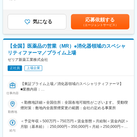
500,000円＜昇給有無＞有＜残業手当＞有＜給与補足＞※残業代は
への報告を実施する
ムの企画開発運用等のプロジェクトマネージャをお任せします。
別途支給します。給与詳細は前職給与を参照の上、相談し決定致
します。■賞与：年2回支給（合計3か月分支給）賃金はあくまで
変更の範囲：会社の定める業務
業務事例：
も目安の金額であり、選考を通じて上下する可能性があります。
応募依頼する
直営店約450店舗の管理運用システム
気になる
月給(月額)は固定手当を含めた表記です。
（エージェントサービス）
医薬品ネットワーク加盟店(約10,000店舗)のシステム運用・開発
業務、基幹システムの刷新など
提案、コスト見積もり、要件定義～運用まで経験やスキルに応じ
【全国】医薬品の営業（MR）※消化器領域のスペシャ
て業務をお任せしていきます。
リティファーマ／プライム上場
さらなるマネジメント業務や、PMのスペシャリストとして業務を
極めて頂くことも可能です。
ゼリア新薬工業株式会社
正社員
上場企業
■組織構成：
システム本部は59名で構成されており、年齢も20代～50代まで幅
広く在籍しております。
【東証プライム上場／消化器領域のスペシャリティファーマ】
■業務内容：
■キャリアパス：
仕事内容
担当エリア内の医療機関を訪問し、医師や薬剤師に対して自社製
経験やスキルなどによりますが、マネジメント業務へとステップ
品の情報提供や提案活動を行います。有効性・安全性や用法・用
＜勤務地詳細＞全国住所：全国各地可能性がございます。 受動喫
アップや、スペシャリストとして業務を極めていっていただくこ
量などの医薬情報を正確に伝え、適正使用を推進に努めていただ
煙対策：敷地内全面禁煙変更の範囲：会社の定める事業所
とも可能です。
きます。また、医療現場からの自社製品に関する情報を収集し、
勤務地
社内にフィードバックすることも重要な役割です。近年は消化器
■魅力：
＜予定年収＞500万円～750万円＜賃金形態＞月給制＜賃金内訳＞
領域以外の新薬も上市しており、腎内・循環器・婦人科など幅広
業務に関係する技術書籍の購入や研修参加費などは会社が費用負
月額（基本給）：250,000円～350,000円＜月給＞250,000円～
い診療科を訪問しています。
担する等、エンジニアの就業環境をサポートする体制が整ってい
給与
350,000円＜昇給有無＞有＜残業手当＞有＜給与補足＞ご本人の
ます。