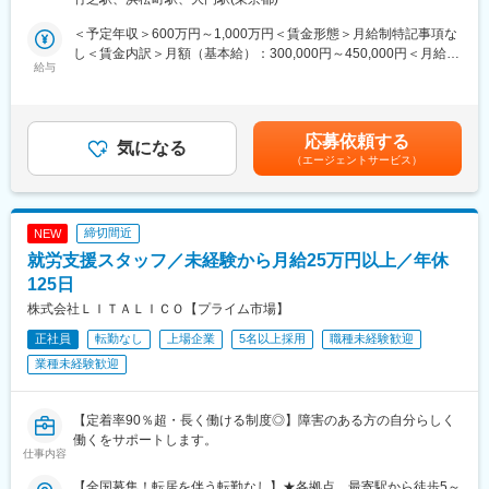
・現地生産マネジメント
います。
煙対策：屋内全面禁煙＜勤務地詳細3＞工場住所：静岡県、福島
・現地スタッフの育成・技術指導(生産機器の整備・品質管理等)
例えば、スマートフォンに使われる半導体の製造に必要な工業薬
県、茨城県、兵庫県、佐賀県 のいずれかに配属予定。受動喫煙
＜予定年収＞600万円～1,000万円＜賃金形態＞月給制特記事項な
・現場業務（生産機器の整備・品質管理等）※緊急時
品や、水道水を安全に飲めるための薬剤、病院で適切な診断を受
対策：屋内全面禁煙変更の範囲：会社の定める事業所
し＜賃金内訳＞月額（基本給）：300,000円～450,000円＜月給＞
※海外赴任前に国内で1年程経験を積んでからの赴任となります
給与
けるための医療機器など、皆さんの生活を裏から支える重要な役
300,000円～450,000円＜昇給有無＞有＜残業手当＞有＜給与補足
※赴任国は入社後に決定いたします
割を果たしています。
＞昇給年1回、賞与年2回（6月、12月）※経験・能力を考慮の上、
当社のお客様は主に工場、病院、大学、官公庁など、社会インフ
当社規定により決定します。賃金はあくまでも目安の金額であ
■国際事業本部について：
ラを支える各分野のプロフェッショナルであり、私たちもまた高
り、選考を通じて上下する可能性があります。月給(月額)は固定手
応募依頼する
30代～40代のメンバーが中心となり、約300名程度在籍していま
気になる
い専門性を求められます。
当を含めた表記です。
（エージェントサービス）
す。現在は海外赴任者（営業、管理、生産）が約200名ですが、
新人研修やOJT、社外研修を通じて専門性を高めるサポート体制
進出国の増加と共に、年々増員しております。病気を未然に防ぐ
が整っており、困ったときには先輩や人事に相談できる環境で
という予防医学の考えのもと、世界の人々の健康な生活づくりに
す。
貢献することがヤクルトの原点です。国際事業のさらなる飛躍を
私たちと一緒に、東北地方の産業発展と社会の「当たり前」を支
締切間近
NEW
目指しています。
えるやりがいのある仕事に挑戦してみませんか。
就労支援スタッフ／未経験から月給25万円以上／年休
■入社後について：
125日
変更の範囲：会社の定める業務
本社で研修実施後に、約１年間国内乳製品工場（全国5工場のいず
株式会社ＬＩＴＡＬＩＣＯ【プライム市場】
れか：福島県・茨城県・静岡県・兵庫県・佐賀県）にて研修を受
正社員
転勤なし
上場企業
5名以上採用
職種未経験歓迎
けて頂き、その後海外工場に赴任予定となります。（国内研修期
間は経験・スキルにより１年以上の可能性もあり）
業種未経験歓迎
■就業環境
海外工場には日本人が2～3名程おり、工場長・副工場長・部長な
【定着率90％超・長く働ける制度◎】障害のある方の自分らしく
どの管理ポジションを担っております。
働くをサポートします。
仕事内容
■採用背景
【全国募集！転居を伴う転勤なし】★各拠点、最寄駅から徒歩5～