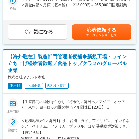
チド技術をコアとし、再生医療や外科医療、細胞医療、創薬技術
ない製品です。
＜賃金内訳＞月額（基本給）：213,000円～265,000円固定残業手
の分野で実用化を目指す技術の開発及び自社製品開発に取り組ん
一方で、水道水や病院での各種検査、様々な製品に組み込まれて
給与
当/月：15,000円（固定残業時間10時間0分/月～7時間0分/月）超
でいます。
いる半導体製造など、私達の生活においては無くてはならないも
過した時間外労働の残業手当は追加支給＜月給＞228,000円～
のを支える製品が中心になります。
280,000円（一律手当を含む）＜昇給有無＞有＜残業手当＞有＜
【当社の魅力】
給与補足＞※上記の年収帯は、賞与が満額支給の場合の金額となり
■MIT発の独自技術を核にした高い技術力：
応募依頼する
■業務の特徴：
気になる
ますが、入社1年目は賞与満額ではございません。■昇給：年1回
MITで生まれた「自己組織化ペプチド技術」を基盤とし、他社が簡
（エージェントサービス）
基本的にはルート営業がメインです。お客様に対して粘り強く向
（4月）■賞与：年2回（6月・12月）■期末手当：年1回（9
単に真似できない医療用バイオマテリアルを保有・独占的に活用
き合い、深耕していくスタイルになります。そのため、インセン
月）・・・業績好調時に限る賃金はあくまでも目安の金額であ
しています。高い生体適合性と安全性が評価されています。
ティブや数値ノルマは有りません。入社後はまず商材理解や営業
り、選考を通じて上下する可能性があります。月給(月額)は固定手
■すでに実用化されているグローバル医療ビジネス：
の流れを学んでいただいた上で、狙いを持った開拓やシェアの拡
当を含めた表記です。
止血材「ピュアスタット」などは、日本・欧州・米国で承認・販
【海外駐在】製造部門管理者候補◆新規工場・ライン
大などに取り組んでいただきます。
売実績があり、研究段階に留まらず、世界の医療現場で使われて
立ち上げ経験者歓迎／食品トップクラスのグローバル
青森県「外」の事業所に限り、新規顧客開拓をおこなう場合があ
いる製品を持つ点が大きな強みです。
企業
ります。
■外科 × 再生医療 × DDSに展開できる成長性：
株式会社ヤクルト本社
現在の主力は外科・内視鏡領域ですが、同じ技術を使って組織再
■組織構成：
生医療やドラッグデリバリー（DDS）にも応用可能なため、中長
正社員
上場企業
5名以上採用
営業グループは食品・農薬関連、医療関連、研究所関連、化学工
期での事業拡張余地が大きい企業です。
業薬品関連という大きく4つのグループに分かれています。組織内
の風土としては役職者でも「～さん」で呼ぶなど、温かい雰囲気
変更の範囲：会社の定める業務
【生産部門の経験を生かして将来的に海外へ／アジア、オセアニ
が特徴です。
ア、米州、ヨーロッパ圏の担当／年間休日120日】
仕事内容
■仕事内容：
■当社について：
「ヤクルト」「ジョア」等を40の国へ1日平均約3,800万本の愛飲
当社は、1953年に青森県弘前市で設立した化学関連の専門商社で
＜勤務地詳細1＞海外1住所：台湾、タイ、フィリピン、インドネ
される乳製品を提供している当社にて生産部門でのご経験を活か
す。
シア、ベトナム、アメリカ、ブラジル、ほか 受動喫煙対策：その
した業務からスタートいただき、将来的にはマネジメントまでお
勤務地
私たちは、工業薬品や医療機器、研究開発用の試薬や消耗品な
他（事業所により異なる）＜勤務地詳細2＞本店住所：東京都港区
【最寄り駅】
任せいたします。
ど、多岐にわたる製品を通じて、社会の「あたりまえ」を支えて
海岸1-10-30 Waters 竹芝勤務地最寄駅：山手線／浜松町駅受動喫
竹芝駅、浜松町駅、大門駅(東京都)