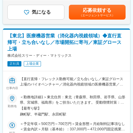
明
医療・歯科分野未経験の方でも、段階的に専門知識を習得可能
750,000円（一律手当を含む）＜昇給有無＞有＜残業手当＞有＜
※1日の訪問件数は3～4件程度です。
給与補足＞※スキルやご経験を考慮し決定します。■昇給：有賃金
応募依頼する
【当社について】
気になる
はあくまでも目安の金額であり、選考を通じて上下する可能性が
（エージェントサービス）
【働き方】
ノーベルバイオケアはインプラントを用いた革新的な歯科修復ソ
あります。月給(月額)は固定手当を含めた表記です。
■直行直帰スタイルを採用しており、ご自身の裁量で営業活動がで
リューションの分野における世界的なリーディング・カンパニー
きます。
です。
■代理店営業がメインであり、緊急対応や夜間対応などはほとんど
【東北】医療機器営業（消化器内視鏡領域）◆直行直
発生しません。
歯科医療の専業会社エンビスタ・ホールディングス・コーポレー
帰可・立ち合いなし／市場開拓に寄与／東証グロース
■手術の立ち会いもなく、ワークライフバランスが整えやすい環境
ションの日本法人のひとつであり、グループ傘下の各製品事業部
上場
です。
（イメージング製品のDEXIS、歯科材料のKerr、歯科矯正用製品
のOrmco）とも連携しながら、高品質で革新的な製品を提供し、
株式会社スリー・ディー・マトリックス
【当ポジションの魅力】
歯科専門職のパートナーとして、その先にいらっしゃる患者さま
正社員
上場企業
裁量をもって事業成長フェーズを牽引ができる：
の生活と人生をよりよいものにすることが、当社の存在意義で
2021年に日本でピュアスタットを上市し営業・販売を開始し、現
す。撮影からAIを搭載したソフトウエアによる診断支援、データ
在は開拓した市場をスケールするフェーズです。今後製品のパイ
管理、診療計画まで、デジタルワークフローをグループで完結で
【直行直帰・フレックス勤務可能／立ち合いなし／東証グロース
プラインの増加も予定されており、市場を大きく拡大していく動
きることが強みです。
上場のバイオベンチャー／消化器内視鏡領域の医療機器営業／新
きが期待できます。
仕事内容
たな市場開拓に寄与】
【当社について】
変更の範囲：会社の定める業務
＜勤務地詳細1＞東北住所：東北（青森県、秋田県、岩手県、山形
【業務概要】
自己組織化ペプチド技術に関する様々な権利をもとに、医療機器
県、宮城県、福島県）をご担当いただきます。 受動喫煙対策：屋
医療機器や医療材料の研究開発・製造・販売を行うバイオベンチ
勤務地
事業、研究試薬事業、ライセンス事業を柱としてグローバルな事
内全面禁煙＜勤務地詳細2＞本社住所：東京都千代田区麹町3-2-4
【最寄り駅】
ャーの当社にて、消化器内視鏡領域の医療機器営業を募集しま
業を展開しています。
麹町HFビル7F受動喫煙対策：屋内全面禁煙変更の範囲：会社の定
麹町駅、半蔵門駅、永田町駅
す。
マサチューセッツ工科大（MIT）からライセンスを受けているペプ
める事業所（リモートワーク含む）
チド技術をコアとし、再生医療や外科医療、細胞医療、創薬技術
＜予定年収＞500万円～700万円＜賃金形態＞月給制特記事項なし
【業務詳細】
の分野で実用化を目指す技術の開発及び自社製品開発に取り組ん
＜賃金内訳＞月額（基本給）：337,000円～472,000円固定残業手
■担当エリアの医療機関のドクターや代理店との関係構築
給与