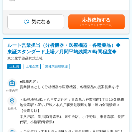
でいます。
当/月：79,000円～111,000円（固定残業時間30時間0分/月）超過
■ピュアスタット（消化器内視鏡の止血材）の提案・販売・製品説
した時間外労働の残業手当は追加支給＜月給＞416,000円～
明
【当社の魅力】
583,000円（一律手当を含む）＜昇給有無＞有＜残業手当＞有＜
※1日の訪問件数は3～4件程度です。
■MIT発の独自技術を核にした高い技術力：
給与補足＞※スキルやご経験を考慮し決定します。■昇給：有賃金
応募依頼する
気になる
MITで生まれた「自己組織化ペプチド技術」を基盤とし、他社が簡
はあくまでも目安の金額であり、選考を通じて上下する可能性が
（エージェントサービス）
【働き方】
単に真似できない医療用バイオマテリアルを保有・独占的に活用
あります。月給(月額)は固定手当を含めた表記です。
■直行直帰スタイルを採用しており、ご自身の裁量で営業活動がで
しています。高い生体適合性と安全性が評価されています。
きます。
■すでに実用化されているグローバル医療ビジネス：
■代理店営業がメインであり、緊急対応や夜間対応などはほとんど
止血材「ピュアスタット」などは、日本・欧州・米国で承認・販
ルート営業担当（分析機器・医療機器・各種薬品）◆
発生しません。
売実績があり、研究段階に留まらず、世界の医療現場で使われて
東証スタンダード上場／月間平均残業20時間程度◆
■手術の立ち会いもなく、ワークライフバランスが整えやすい環境
いる製品を持つ点が大きな強みです。
です。
東北化学薬品株式会社
■外科 × 再生医療 × DDSに展開できる成長性：
現在の主力は外科・内視鏡領域ですが、同じ技術を使って組織再
正社員
上場企業
業種未経験歓迎
【当ポジションの魅力】
生医療やドラッグデリバリー（DDS）にも応用可能なため、中長
裁量をもって事業成長フェーズを牽引ができる：
期での事業拡張余地が大きい企業です。
2021年に日本でピュアスタットを上市し営業・販売を開始し、現
■職務内容：
在は開拓した市場をスケールするフェーズです。今後製品のパイ
変更の範囲：会社の定める業務
営業担当として分析機器や医療機器、各種薬品の提案営業を行っ
プラインの増加も予定されており、市場を大きく拡大していく動
仕事内容
ていただきます。
きが期待できます。
主な営業先は工場や病院、大学、官公庁で、グループごとに取扱
＜勤務地詳細1＞八戸支店住所：青森県八戸市沼館1丁目15-3 勤務
製品と営業先が異なります。（ご経験に応じて配属先が検討され
地最寄駅：JR八戸線／本八戸駅受動喫煙対策：屋内全面禁煙＜勤
【当社について】
ます。）
勤務地
務地詳細2＞青森支店住所：青森県青森市問屋町1丁目8-12 受動喫
自己組織化ペプチド技術に関する様々な権利をもとに、医療機器
【最寄り駅】
煙対策：屋内全面禁煙＜勤務地詳細3＞仙台支店住所：宮城県黒川
事業、研究試薬事業、ライセンス事業を柱としてグローバルな事
本八戸駅、筒井駅(青森県)、泉中央駅、小中野駅、東青森駅、長苗
■当社の製品について：
郡大和町吉岡東三丁目7番地の14 受動喫煙対策：屋内全面禁煙変
業を展開しています。
代駅、小柳駅(青森県)
当社の製品は化学工業薬品や臨床検査試薬、食品添加物、農業資
更の範囲：会社の定める事業所（リモートワーク含む）
マサチューセッツ工科大（MIT）からライセンスを受けているペプ
材など、基本的にBtoB向けが中心となり、日常生活では活用され
＜予定年収＞316万円～389万円＜賃金形態＞月給制補足事項なし