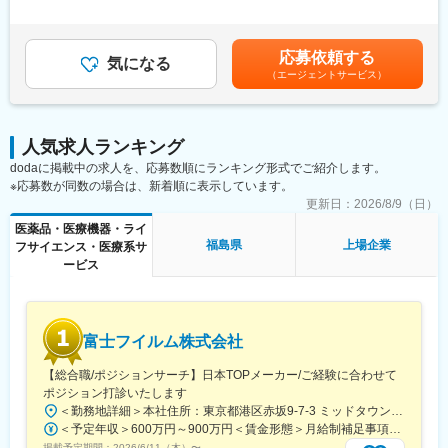
ーフェースで全業務を完結できる「統合プラットフォーム」の実
・幅広い製品ラインアップ：処方薬からOTC、健康食品、化粧品
別途支給します。※上位の等級の場合は残業代は支給されませんが
現を目指しします。
まで展開
役職手当が支給されます。※給与詳細は前職給与を参照の上、相談
この巨大構想を、AWSを中心としたモダンなアーキテクチャで形
・グローバル展開：欧州・アジアを中心に海外事業を拡大
し決定致します。※賞与：年2回支給（合計3か月分支給）賃金は
応募依頼する
にし、技術選定から実装を泥臭く、かつ戦略的に主導いただける
・社会貢献度の高さ：生活習慣病や消化器疾患など、人々の健康
気になる
あくまでも目安の金額であり、選考を通じて上下する可能性があ
（エージェントサービス）
テックリードを募集します。ゆくゆくは開発リーダー・開発部長
に直結する製品を提供
ります。月給(月額)は固定手当を含めた表記です。
としてご活躍いただくことを期待しています。
・働きやすい環境：完全週休二日制、住宅補助、資格取得支援な
ど福利厚生充実
■業務内容
・研修制度の充実：未経験者も安心して成長できる教育体制
人気求人ランキング
・AWSベースの新規システム、データ連携基盤の設計・構築
・長期勤続率の高さ：社員の定着率が高く、安定したキャリア形
dodaに掲載中の求人を、応募数順にランキング形式でご紹介します。
・Salesforceを軸とした顧客データ管理の設計・意思決定
成が可能
※応募数が同数の場合は、新着順に表示しています。
・マイクロサービス/モジュラーモノリスなどのアーキテクチャ選
定
更新日：
2026/8/9（日）
変更の範囲：会社の定める業務
・難しい業務要件の整理・仕様策定・データモデル設計
医薬品・医療機器・ライ
・ベンダーコントロール、開発プロセス（CI/CD, IaC）の改善
福島県
上場企業
フサイエンス・医療系サ
・バックエンド/フロントエンドの実装（自ら手を動かす実装含
ービス
む）
■技術環境
Backend: Python
富士フイルム株式会社
Frontend: React (SPA)
Infrastructure: AWS
【総合職/ポジションサーチ】日本TOPメーカー/ご経験に合わせて
Tools: Salesforce
ポジション打診いたします
Data：DWH/BI（Radshift/Quicksight)
＜勤務地詳細＞本社住所：東京都港区赤坂9-7-3 ミッドタウン・ウェスト勤務地最寄駅：東京メトロ日比谷線／都営大江戸線／六本木駅受動喫煙対策：敷地内全面禁煙
＜予定年収＞600万円～900万円＜賃金形態＞月給制補足事項なし＜賃金内訳＞月額（基本給）：300,000円～500,000円＜月給＞300,000円～500,000円＜昇給有無＞有＜残業手当＞有賃金はあくまでも目安の金額であり、選考を通じて上下する可能性があります。月給(月額)は固定手当を含めた表記です。
■所属組織
掲載予定期間：
2026/6/11（木）
〜