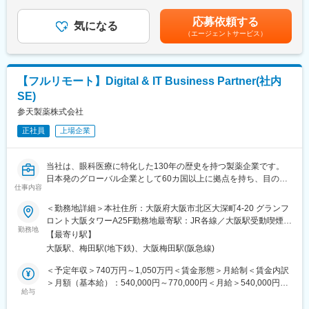
回）■昇給・昇格あり（年1回）■職位：一般職～主任クラス賃金
・担当製品の販売活動、各種販促イベントの企画運営
はあくまでも目安の金額であり、選考を通じて上下する可能性が
応募依頼する
・製品適正使用のための技術サポート（手術の立会いあり）
気になる
あります。月給(月額)は固定手当を含めた表記です。
（エージェントサービス）
・製品適正使用に必要となる文献・資料・製品関連情報の提供
・販売代理店へのサポート（製品情報の提供・勉強会の主催な
ど）
・各種学会への参加（年数回程度で土日出社があります。）
【フルリモート】Digital & IT Business Partner(社内
SE)
■担当製品：
心臓や下肢の血管の病気に対し、カテーテルを用いて治療する
参天製薬株式会社
「バスキュラーインターベンション（血管内カテーテル治療）」
正社員
上場企業
や、血管内の状態を診るための「イメージング（画像診断）」、
肝臓がんの化学療法「インターベンショナルオンコロジー」に関
する製品を展開しています。治療効果の向上と、デバイスを扱う
当社は、眼科医療に特化した130年の歴史を持つ製薬企業です。
医師が求める操作性や品質を追求するとともに、患者さんの身体
日本発のグローバル企業として60カ国以上に拠点を持ち、目の健
にやさしい治療（低侵襲治療）の発展に貢献しています。
仕事内容
康のために様々な革新的な治療法とデジタルソリューションを提
＜製品詳細＞
供し、世界中の人々の視覚に関わる社会問題に取り組んでいま
＜勤務地詳細＞本社住所：大阪府大阪市北区大深町4-20 グランフ
https://www.terumo.co.jp/business/tis
す。
ロント大阪タワーA25F勤務地最寄駅：JR各線／大阪駅受動喫煙対
勤務地
策：屋内全面禁煙変更の範囲：会社の定める事業所（リモートワ
■配属エリア：
【最寄り駅】
■業務概要：
ーク含む）
国内支店のいずれかの配属となります。それぞれ在籍拠点をベー
大阪駅、梅田駅(地下鉄)、大阪梅田駅(阪急線)
日本およびグローバルの事業部門と連携しながら、業務の有効
スにチームでエリアを担当しています。業務を通じた「感動」と
性、業務効率、および組織パフォーマンスの向上につながるデジ
＜予定年収＞740万円～1,050万円＜賃金形態＞月給制＜賃金内訳
「成長」を大事にする職場でチーム活動を重視した風土です。
タルソリューションおよび情報システムの企画・設計・導入・運
＞月額（基本給）：540,000円～770,000円＜月給＞540,000円～
用支援を担います。
給与
770,000円＜昇給有無＞有＜残業手当＞有＜給与補足＞※経験・能
■担当に関して：
研究開発を主な担当領域とし、状況に応じて他領域(Healthcare、
力等を考慮の上、当社規定により決定します。■賞与：年1回支給