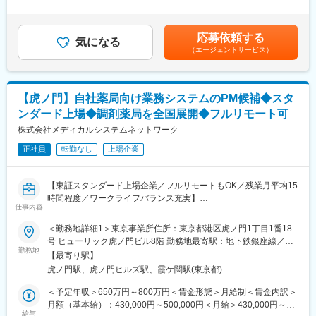
GMP および GDP の実施及び遵守状況を確認し、かつ当社の品質
力等を考慮の上、当社規定により決定します。■賞与：年1回支給
■ステークホルダーコミュニケーション・協働
要件を満たすために、社内品質システムを継続的に構築、維持、
(6月)■基本給改定：年1回（4月）賃金はあくまでも目安の金額で
・プロジェクトの状況、リスク、課題、およびシステム変更に関
改善し、製造管理及び品質管理の適正運用を確認することで、医
あり、選考を通じて上下する可能性があります。月給(月額)は固定
する情報を、関係者へ適切に共有する。
応募依頼する
療用/一般用医薬品、健康補助食品および治験薬の品質保証を適切
気になる
手当を含めた表記です。
・グローバルおよびリージョナルのITチームと連携し、IT戦略、お
（エージェントサービス）
に行うことを基本使命としています。
よび各種イニシアチブの実行を支援する。
【具体的には】
・当社品質マニュアル、cGXPおよび国内外規制に従い社内工場お
変更の範囲：会社の定める業務
よびGXP組織と連携し、日本市場における主導役として品質シス
【虎ノ門】自社薬局向け業務システムのPM候補◆スタ
テムの構築と維持管理および強固なプロセスの構築・標準化に向
ンダード上場◆調剤薬局を全国展開◆フルリモート可
けた改善を行う。
・GQP管理基準および手順に準拠した医薬品品質システム（逸
株式会社メディカルシステムネットワーク
脱/CAPA、変更管理、文書管理、教育訓練、取決めなど）を構
正社員
転勤なし
上場企業
築、維持、改善する
・製造委託先、供給業者管理の運用および継続的な改善を行う。
・日本・海外規制及び標的市場国規制に適合する新製品の上市活
【東証スタンダード上場企業／フルリモートもOK／残業月平均15
動を行う。
時間程度／ワークライフバランス充実】
・国内市場向け製品及び輸出用製品の、治験薬Phase及び商用
仕事内容
Phaseにおける製品品質管理を推進する。
■業務概要：
＜勤務地詳細1＞東京事業所住所：東京都港区虎ノ門1丁目1番18
・ターゲット市場要件に基づく海外輸出入品の品質保証業務の実
「なの花薬局」チェーンの運営・同社グループや加盟登録してい
号 ヒューリック虎ノ門ビル8階 勤務地最寄駅：地下鉄銀座線／虎
務およびサポートを行う。
る一般保険薬局等の医療機関に対し、医薬品調達から薬剤師研修
勤務地
ノ門駅受動喫煙対策：屋内全面禁煙＜勤務地詳細2＞全国（ご自宅
・他社製造販売業者との販売提携製品の品質協定を遵守するとと
【最寄り駅】
までの保険薬局運営支援サービスを提供する当社で、プロジェク
からのフルリモート中心）住所：支社・支店／全国各地 受動喫煙
もに適正な品質情報の取扱いを行う。
虎ノ門駅、虎ノ門ヒルズ駅、霞ケ関駅(東京都)
トマネージャー業務をお任せします。
対策：敷地内全面禁煙変更の範囲：会社の定める事業所（リモー
・GDPガイドラインに準拠した医薬品販売業者への医薬品の市販
トワーク含む）
＜予定年収＞650万円～800万円＜賃金形態＞月給制＜賃金内訳＞
後納入、保管、供給業務に関する品質保証業務を行う。
＜具体的に＞
月額（基本給）：430,000円～500,000円＜月給＞430,000円～
・品質KPIsのモニタリング及び継続的改善の推進、マネジメント
システムの開発、業務システム導入、薬局業務で利用するシステ
給与