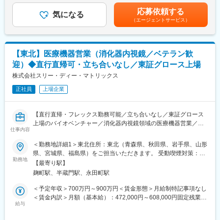
した治療ソリューションの提案、販売
方が描く医院の姿の実現をサポートするやりがいのある役割で
月に支給※ターゲット額：72万円～117万円（未経験者の場合、40
製品の適切な使用方法、新しい治療手法や症例情報の提供
応募依頼する
す。出張ベースで、担当エリア全域のお客様を担当いただきま
気になる
万円～65万円）※固定残業（55時間）込みとなります。賃金はあ
新規顧客の開拓および既存顧客との関係構築
（エージェントサービス）
す。
くまでも目安の金額であり、選考を通じて上下する可能性があり
ます。月給(月額)は固定手当を含めた表記です。
２．担当エリアの営業計画・目標管理
■研修
会社・部門方針に基づいた担当エリアの営業計画策定
入社～半年程度は先輩社員と同行し業務を学んでいただきます。
【東北】医療機器営業（消化器内視鏡／ベテラン歓
市場状況・競合・顧客構成を踏まえた販売活動の実行
売上目標（売上金額、数量等）の達成
迎）◆直行直帰可・立ち合いなし／東証グロース上場
■当社の特徴
歯科医師、歯科技工士などを対象とする製品説明会、勉強会の開
株式会社スリー・ディー・マトリックス
デンツプライシロナは消耗品から装置、テクノロジー、専門製品
催
まで幅広い製品ブランドを保有しています。
正社員
上場企業
歯科クリニック等で利用される製品ラインナップが豊富で、顧客
３．市場・顧客情報の収集と共有
の様々な課題に対するソリューションや提案が可能です。
担当地域の市場動向、病院・クリニックの情報、顧客ニーズの収
【直行直帰・フレックス勤務可能／立ち合いなし／東証グロース
集
変更の範囲：会社の定める業務
上場のバイオベンチャー／消化器内視鏡領域の医療機器営業／新
医院・医師情報の管理・更新
仕事内容
たな市場開拓に寄与】
クレーム発生時の一次対応および関係部門への共有
＜勤務地詳細1＞東北住所：東北（青森県、秋田県、岩手県、山形
【業務概要】
【働き方・社内連携】
県、宮城県、福島県）をご担当いただきます。 受動喫煙対策：屋
医療機器や医療材料の研究開発・製造・販売を行うバイオベンチ
直行直帰を基本とした営業スタイル
勤務地
内全面禁煙＜勤務地詳細2＞本社住所：東京都千代田区麹町3-2-4
【最寄り駅】
ャーの当社にて、消化器内視鏡領域の医療機器営業を募集しま
上司への報告・相談を行いながら、裁量をもって活動
麹町HFビル7F受動喫煙対策：屋内全面禁煙変更の範囲：会社の定
麹町駅、半蔵門駅、永田町駅
す。
日報・週報、顧客情報の登録・管理
める事業所（リモートワーク含む）
会社から、社用車を貸与
＜予定年収＞700万円～900万円＜賃金形態＞月給制特記事項なし
【業務詳細】
＜賃金内訳＞月額（基本給）：472,000円～608,000円固定残業手
■担当エリアの医療機関のドクターや代理店との関係構築
【学習・成長環境】
給与
当/月：111,000円～142,000円（固定残業時間30時間0分/月）超
■ピュアスタット（消化器内視鏡の止血材）の提案・販売・製品説
社内外の研修、製品トレーニング、勉強会への参加
過した時間外労働の残業手当は追加支給＜月給＞583,000円～