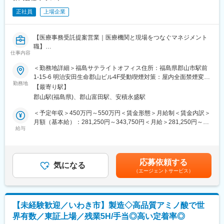
正社員
上場企業
【医療事務受託提案営業｜医療機関と現場をつなぐマネジメント
職】
仕事内容
医療事務の受託サービスにおける既存顧客のアカウント担当とし
て、以下の業務をご担当いただきます。
＜勤務地詳細＞福島サテライトオフィス住所：福島県郡山市駅前
1-15-6 明治安田生命郡山ビル4F受動喫煙対策：屋内全面禁煙変更
■具体的には：
勤務地
の範囲：会社の定める事業所
【最寄り駅】
◆クライアント（医療機関）との関係性構築と折衝・提案
郡山駅(福島県)、郡山富田駅、安積永盛駅
担当する病院の事務長、医事課長、職員と信頼関係を構築し、パ
ートナーとして課題解決に向けた提案を行います。
＜予定年収＞450万円～550万円＜賃金形態＞月給制＜賃金内訳＞
・病院の事務長や担当者への定期訪問を通じたニーズ、要望・課
月額（基本給）：281,250円～343,750円＜月給＞281,250円～
題のヒアリング、課題解決に向けた提案
給与
343,750円＜昇給有無＞有＜残業手当＞有＜給与補足＞※経験・前
・業務フローの改善や、人員最適化の検討と提案
職年収を考慮して決定いたします。■賞与：年2回（6月・12月）■
・契約更新手続き、条件交渉
昇給：年1回（4月）賃金はあくまでも目安の金額であり、選考を
通じて上下する可能性があります。月給(月額)は固定手当を含めた
応募依頼する
◆医療事務スタッフのマネジメント
気になる
表記です。
（エージェントサービス）
受託先医療機関で働くスタッフが安心して働ける環境を整え、現
場のマネージャーと一緒にサービスクオリティの向上に努めま
す。
・現場責任者（病院マネージャー、リーダー）のサポートと育成
【未経験歓迎／いわき市】製造◇高品質アミノ酸で世
・面談、部署ミーティング等による適切な人員配置の調整/実行
界有数／東証上場／残業5H/手当◎高い定着率◎
・労務管理、モチベーション管理、定着率向上施策の実施