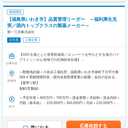
入社後は多種類の抗体・ADC原薬の品質試験を担う部署にて、
GMPスタッフとして、逸脱対応及び変更管理対応、並びに手順
締切間近
書、標準書類や各種バリデーション文書の作成対応に従事して、
【福島県いわき市】品質管理リーダー ～福利厚生充
経験と実績を積んでいただきます。その後、適性に応じて、GMP
スタッフチームのチームリーダーや試験部門の責任者クラスを担
実／国内トップクラスの製薬メーカー～
ってもらうことを想定しています。
第一三共株式会社
正社員
上場企業
■会社について：
100年の長い期間にわたり受け継がれてきたサイエンス＆テクノ
ロジーの強みを活かして、先進的医薬品の創出に挑戦し続けてい
【ADCを核とした世界的成長／エンハーツを中心とする強力パイ
ます。これまで、抗凝固剤「リクシアナ」、高血圧症治療剤「オ
プライン／がん領域での圧倒的存在感】
ルメテック」、抗インフルエンザウイルス剤「イナビル」など、
仕事内容
革新的な医薬品を世の中に数多く送り出しています。現在は、こ
■業務内容：
れまでに培った基盤の上に、アンメッドメディカルニーズの高い
＜勤務地詳細＞小名浜工場住所：福島県いわき市泉町下川字大剱
・抗体・ADC原薬の製品関連の各種試験（工程管理試験や規格試
領域で更なる研究競争力を構築し、医療満足度の向上に貢献した
389-4 受動喫煙対策：屋内全面禁煙変更の範囲：会社の定める事
験等）の試験指図発行、データ確認、オーディットトレイル確
勤務地
いと考えています。
業所
【最寄り駅】
認、ラボエラー対応
泉駅(常磐線)
・LIMSによる帳票類の発行
変更の範囲：会社の定める業務
・検体採取の指示、検体管理
＜予定年収＞400万円～700万円＜賃金形態＞月給制＜賃金内訳＞
・試験の差配及び進捗管理
月額（基本給）：220,000円～300,000円＜月給＞220,000円～
■募集背景：
給与
300,000円＜昇給有無＞有＜残業手当＞有＜給与補足＞※給与は前
抗体・ADC原薬の生産品目の増加により、製品関連の各種品質試
職・経験年数・年齢を考慮の上、当社規定により決定します。■昇
験（工程管理試験や規格試験等）の数が急増し、試験指図発行、
給：年1回■賞与：年1回賃金はあくまでも目安の金額であり、選
データ確認、ラボエラー対応等を担う試験確認者が不足してい
考を通じて上下する可能性があります。月給(月額)は固定手当を含
応募依頼する
る。
気になる