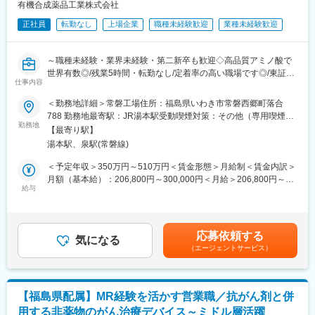
有機合成薬品工業株式会社
◆収支・運営管理
正社員
転勤なし
上場企業
職種未経験歓迎
業種未経験歓迎
・担当案件の売上・コスト管理
・IT・DX活用による人件費最適化や運用改善の検討・提案
・医療法規やコンプライアンスの遵守状況の確認・指導
～職種未経験・業界未経験・第二新卒も歓迎◇高品質アミノ酸で
世界有数◎/残業5時間・転勤なし/定着率の高い職場です◎/東証上
◆現場オペレーションの統括
仕事内容
場/福利厚生・手当充実◎～
・医療事務業務全体の進行管理（受付、会計、診療報酬請求（レ
＜勤務地詳細＞常磐工場住所：福島県いわき市常磐西郷町落合
セプト）、電子カルテ管理等）
■職務内容：当社の常磐工場の製造係員として、以下の内容等を担
788 勤務地最寄駅：JR湯本駅受動喫煙対策：その他（専用喫煙
・トラブル・クレーム発生時のエスカレーション対応
当して頂きます。適正等に応じて各製造部門に配属となります。
勤務地
室）
・新規受託案件の立ち上げ支援、プロセス管理
【最寄り駅】
湯本駅、泉駅(常磐線)
■職務詳細：
■所属長より
・三交替勤務による医薬品等の化学製品製造作業となります。
＜予定年収＞350万円～510万円＜賃金形態＞月給制＜賃金内訳＞
本ポジションは、クライアント対応、病院スタッフのマネジメン
・業務にあたり、トラック運転、フォークリフト運転作業があり
月額（基本給）：206,800円～300,000円＜月給＞206,800円～
トなど、人とのコミュニケーションが多く発生する業務内容で
ます（資格のない方は資格取得後からとなります）。
給与
300,000円＜昇給有無＞有＜残業手当＞有＜給与補足＞■業務経験
す。個人での業務よりも、チームで目標を達成することや課題に
・部署によっては重量物を運ぶケースもございます
値により決定■上記には賞与含む■賞与：年2回（昨年実績5か月
対応することに、やりがいや達成感を覚える方を歓迎いたしま
分）賃金はあくまでも目安の金額であり、選考を通じて上下する
す。全社員がより働きやすい職場環境の実現を目指し、一丸とな
■入社後について：先輩社員がOJTで丁寧に指導いたします。未経
可能性があります。月給(月額)は固定手当を含めた表記です。
って取り組んでおります。ぜひその一員として、私たちと一緒に
応募依頼する
験の方でもやる気のある方でしたら大歓迎です◎
気になる
取り組んでいただけますと幸いです。を支える、そんな「誇りあ
（エージェントサービス）
る仕事」に、ぜひ一緒に挑戦しましょう。
■働く環境：当社常磐工場には200名以上の社員が勤務しており、
10代後半~60代まで幅広い世代が活躍しております。非常に定着
■当社について：
率の高い職場です。
当社は以下領域で全国30,000名以上の社員が活躍しています。
【福島県配属】MR経験を活かす営業職／抗がん剤と併
医療事業：受付、会計、診療報酬請求業務等の受託・人材派遣
用する非薬物のがん治療デバイス～ミドル層活躍
■就業環境：食堂や更衣室がございます。食堂では昼食購入が可能