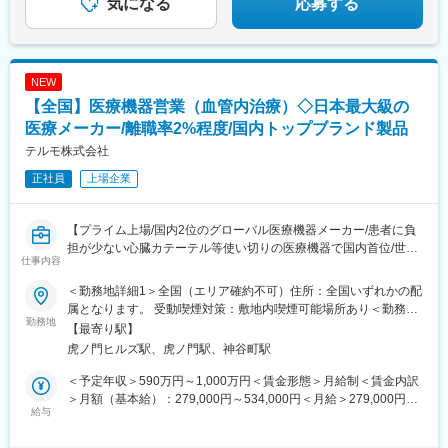
石橋阪大前駅、京都河原町駅、烏丸御池駅、大宮駅(京都府)、京都
気になる
応募する
駅、東寺駅、桃山御陵前駅、宇治駅(奈良線)、椥辻駅、倉敷市駅、
広島駅、稲荷町駅(広島県)、横川駅、立町駅、水道町駅、新札幌
駅、西８丁目駅、豊水すすきの駅、曽根田駅、新越谷駅、葭川公
園駅、京成西船駅、九段下駅、秋葉原駅、日暮里駅、板橋駅、大
NEW
塚駅(東京都)、赤羽岩淵駅、西早稲田駅、京急蒲田駅、不動前駅、
【全国】医療機器営業（血管内治療）◇日本最大級の
新橋駅、代官山駅、新宿駅、新宿三丁目駅、八王子駅、府中競馬
正門前駅、立川駅、日本大通り駅、静岡駅、第一通り駅、伏見駅
医療メーカー/離職率2%程度/国内トップブランド製品
(愛知県)、近鉄名古屋駅、栄町駅(愛知県)、大曽根駅、名鉄一宮
テルモ株式会社
駅、尾頭橋駅、新豊田駅、東梅田駅、中津駅(地下鉄)、福島駅(大
正社員
上場企業
阪府・阪神線)、新大阪駅、祇園四条駅、四条駅(京都市営)、四条
大宮駅、九条駅(京都府)、伏見桃山駅、倉敷駅、松川町駅、横川駅
(広島県)、紙屋町東駅、通町筋駅、大通駅、北１２条駅、すすきの
【プライム上場/国内2位のグローバル医療機器メーカー/患者に負
駅、千葉中央駅、東中山駅、後楽園駅、神田駅(東京都)、西日暮里
担が少ない心臓カテーテル等使い切りの医療機器で国内首位/世界
駅、下板橋駅、大塚駅前駅、学習院下駅、大崎広小路駅、虎ノ門
仕事内容
160カ国以上で展開】
駅、恵比寿駅、都庁前駅、府中本町駅、馬車道駅、日吉町駅、新
浜松駅、国際センター駅、名古屋駅、栄駅(愛知県)、西一宮駅、大
＜勤務地詳細1＞全国（エリア確約不可）住所：全国いずれかの配
■メインミッション：
阪梅田駅(阪神線)、中津駅(大阪府・阪急線)、渡辺橋駅、南方駅(大
属となります。 受動喫煙対策：敷地内喫煙可能場所あり＜勤務地
担当エリアの病院（主に医師）に対し、当社のインターベンショ
勤務地
阪府)、清水五条駅、烏丸駅、十条駅(京都府・近鉄線)、桃山駅、
詳細2＞虎ノ門ヒルズステーションタワー住所：東京都港区虎ノ門
【最寄り駅】
ナルシステムズ事業（血管内治療）にて扱っている製品を提案し
猿猴橋町駅、的場町駅、横川一丁目駅、県庁前駅(広島県)、九品寺
２丁目６－１ 虎ノ門ヒルズ ステーションタワー 受動喫煙対策：
虎ノ門ヒルズ駅、虎ノ門駅、神谷町駅
ていただきます。
交差点駅
敷地内喫煙可能場所あり変更の範囲：会社の定める事業所（リモ
製品の販売、サービスの提供を通じて医療現場の改題を解決する
ートワーク含む）
＜予定年収＞590万円～1,000万円＜賃金形態＞月給制＜賃金内訳
ことで医療に貢献し、テルモブランドを育成することがミッショ
＞月額（基本給）：279,000円～534,000円＜月給＞279,000円～
ンです。
給与
534,000円＜昇給有無＞有＜残業手当＞有＜給与補足＞※経験、能
力等を考慮し同社規定により決定■営業日当あり■賞与あり（年2
■業務内容：