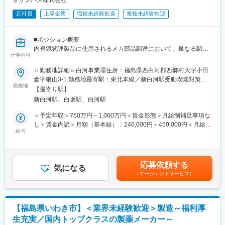
オリンパス株式会社
＜営業スタイル＞
主に大学病院や基幹病院の医師や医療従事者に対して、実際の症
正社員
上場企業
職種未経験歓迎
業種未経験歓迎
例と治療方針を確認しながら製品の情報提供と患者状態に合わせ
た提案活動を行います。また製品の処方時には施設との契約締結
■ポジション概要
を行います。
内視鏡関連製品に使用されるメカ部品調達において、単なる調達
※宿泊を伴う国内出張あり。日本全国の大学病院・基幹病院および
仕事内容
実務担当ではなく、調達現場の中核人材としてチームおよびサプ
学会等への出張があります。
ライヤーをリードしていただくポジションです。
＜勤務地詳細＞白河事業場住所：福島県西白河郡西郷村大字小田
日々の調達実務を担いながら、納期・品質・コストに関する課題
■担当製品：
倉字狼山3-1 勤務地最寄駅：東北本線／新白河駅受動喫煙対策：
に対して主体的に判断・対応し、メンバーの業務進捗管理や課題
担当製品である「オプチューン（Optune）」は、特定の悪性腫瘍
勤務地
屋内全面禁煙変更の範囲：会社の定める事業所
【最寄り駅】
フォロー、調達プロセスの安定化・改善を推進していただくこと
（脳腫瘍の膠芽腫や非小細胞肺がんなどの固形癌）の細胞分裂
新白河駅、白坂駅、白河駅
を期待しています。
を、体に発生させた特殊な電場で阻害する在宅用の医療機器で
入社後はまず白河事業場にて勤務いただき、半年～1年程度を目安
す。セラミック製の電極パッド（アレイ）を身体に貼り、持ち運
＜予定年収＞750万円～1,000万円＜賃金形態＞月給制補足事項な
に青森拠点での勤務を想定しています。工場と密に連携し、現場
び可能な本体から交流電場を送り続けることで腫瘍の増殖を抑え
し＜賃金内訳＞月額（基本給）：240,000円～450,000円＜月給＞
理解を深めながら調達業務を進めていくため、将来的には調達チ
ます。
給与
240,000円～450,000円＜昇給有無＞有＜残業手当＞有＜給与補足
ームのスーパーバイザーとして、人・業務・QCDの観点から組織
同製品による治療は投薬治療や放射線治療と異なり、全身性の副
＞詳細は経験・スキル等を考慮のうえ、当社規定に基づき決定し
を牽引いただくことを期待しています。
作用が少ないことが特徴で、5年生存率10%と言われる膠芽腫に対
ます。■昇給：年1回■賞与：年1回賃金はあくまでも目安の金額で
して一定の有用性が実証されています。
あり、選考を通じて上下する可能性があります。月給(月額)は固定
応募依頼する
■具体業務例
※2017年に保険収載が開始され、現在は膠芽腫（脳腫瘍）／切除
気になる
手当を含めた表記です。
（エージェントサービス）
・金属部品（切削、板金・プレス部品など）、樹脂部品（成形、
不能な進行・再発の非小細胞肺癌（NSCLC）に対して適応があり
切削等）、ゴム部品、チューブ類などの調達業務
ます。
・既存サプライヤーとのQCD向上活動およびリレーション強化の
主導
■入社後の流れ：
【福島県いわき市】＜業界未経験歓迎＞製造～福利厚
・調達施策に基づくサプライヤー集約、部品立上げの推進・判断
東京での2～3週間（予定）の研修を終えた後、現場でのOJT研修
生充実／国内トップクラスの製薬メーカー～
・伝票・請求書・返品対応など、調達オペレーション全体の正確
となります。これまでMRの方に多くご入社頂いており、ミドル・