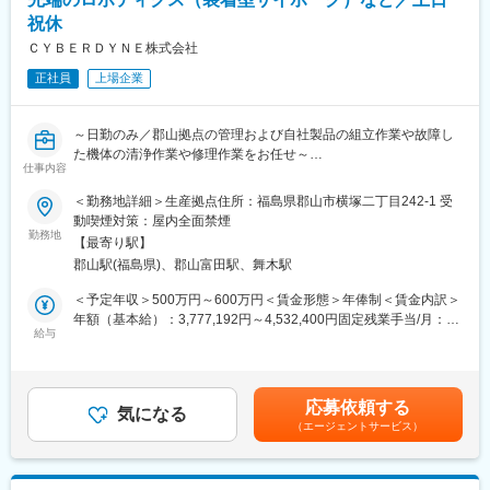
日勤：8:00~16:00
主体的にリード
祝休
シフト勤務：15:15~24:00
・休日出勤
ＣＹＢＥＲＤＹＮＥ株式会社
変更の範囲：会社の定める業務
月に上限３回までの勤務の可能性があります。
正社員
上場企業
休日出勤した場合は、平日に振替休日として休日を取得頂きま
す。
～日勤のみ／郡山拠点の管理および自社製品の組立作業や故障し
■キャリアパス：
た機体の清浄作業や修理作業をお任せ～
入入社後数年は製造業務の実務を経験し、その後は本人の意向や
仕事内容
実績を踏まえ現場リーダーやGMPスタッフ業務なども担って頂き
■募集背景
たい。
＜勤務地詳細＞生産拠点住所：福島県郡山市横塚二丁目242-1 受
今後の体制強化を見通して現地での製造管理を担っていただける
動喫煙対策：屋内全面禁煙
方の募集をしています。
勤務地
■会社について：
【最寄り駅】
当社が研究開発および製造する最先端製品（HAL(R)装着型サイボ
100年の長い期間にわたり受け継がれてきたサイエンス＆テクノ
郡山駅(福島県)、郡山富田駅、舞木駅
ーグ、HAL周辺装置、清掃・搬送ロボット等）の組立・修理・清
ロジーの強みを活かして、先進的医薬品の創出に挑戦し続けてい
掃業務および拠点管理業務を担っていただける仲間を募集しま
ます。これまで、抗凝固剤「リクシアナ」、高血圧症治療剤「オ
＜予定年収＞500万円～600万円＜賃金形態＞年俸制＜賃金内訳＞
す。
ルメテック」、抗インフルエンザウイルス剤「イナビル」など、
年額（基本給）：3,777,192円～4,532,400円固定残業手当/月：
給与
革新的な医薬品を世の中に数多く送り出しています。現在は、こ
101,900円～122,300円（固定残業時間45時間0分/月）超過した時
■業務概要
れまでに培った基盤の上に、アンメッドメディカルニーズの高い
間外労働の残業手当は追加支給＜月額＞416,666円～500,000円
製造チームにて郡山拠点の管理および自社製品の組立作業や故障
領域で更なる研究競争力を構築し、医療満足度の向上に貢献した
（12分割）（一律手当を含む）＜昇給有無＞有＜残業手当＞有＜
した機体の清浄作業や修理作業を担当いただきます。製造チーム
いと考えています。
給与補足＞経験、能力等を考慮し、当社規定により支給します。
応募依頼する
メンバーに加えて、物流、品質保証（検査）、研究開発といった
気になる
賃金はあくまでも目安の金額であり、選考を通じて上下する可能
（エージェントサービス）
他部門のメンバーとも連携しながら業務を推進いただきます。
変更の範囲：会社の定める業務
性があります。月給(月額)は固定手当を含めた表記です。
■業務詳細
・製造工程（組立・修理・検査等）の計画・進捗管理