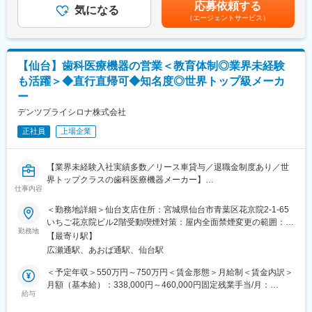
給与詳細は経験・能力・前職給与等を踏まえて決定致します。■昇
・自社製品の販売と販売後フォローなどの営業活動やソリューシ
応募依頼する
気になる
給：年1回（10月）■賞与：年2回（6月・12月）賃金はあくまでも
ョン提案
（エージェントサービス）
目安の金額であり、選考を通じて上下する可能性があります。月
※製品毎に技術営業の方が社内にいるため、専門性が高い分野の営
給(月額)は固定手当を含めた表記です。
業は同行します。
【仙台】歯科医療機器の営業＜教育体制◎業界未経験
■ミッション／身につくスキル
顧客の導入・購入形態に関して多岐にわたる提案を求められるた
も活躍＞◆直行直帰可◆知名度◎世界トップ級メーカ
め、戦略的な思考で提案型の営業活動を行い、シェア拡大がミッ
ー
ションとなります。
デンツプライシロナ株式会社
高品質かつ、医療従事者様や患者様にとって使い勝手の良い製品
開発をしています。その為、価格勝負ではなく品質をご評価いた
正社員
上場企業
だいて決済に至ることが多く、顧客との関係構築や提案スキルが
身に付けられます。
【業界未経験入社実績多数／リース車貸与／退職金制度あり／世
■研修制度
界トップクラスの歯科医療機器メーカー】
仕事内容
製品研修、3か月程OJTの実施。先輩社員同行のもと従事しながら
他製品のOJT等も実施いたします。
■業務内容
＜勤務地詳細＞仙台支店住所：宮城県仙台市青葉区花京院2-1-65
歯科治療用チェアやCAD/CAM機器製品などの歯科医療機器販売デ
いちご花京院ビル2階受動喫煙対策：屋内全面禁煙変更の範囲：会
■組織構成
ィーラーを介した歯科医院への営業担当の募集です。
勤務地
社の定める事業所
【最寄り駅】
東北営業所は、マネジャー以下６名のチーム構成。
広瀬通駅、あおば通駅、仙台駅
新卒の若手～経験豊富な50代まで幅広い年齢層で、東北6県/4営業
■業務詳細
所（出張所）にわかれ在籍しています。
・高額医療機器（150万円～2,000万程度）の提案・販売を行う
＜予定年収＞550万円～750万円＜賃金形態＞月給制＜賃金内訳＞
・お客様向けのセミナーの企画・実施を行う
月額（基本給）：338,000円～460,000円固定残業手当/月：
■同社の特徴
・お客様および販売代理店と有効なリレーションを構築する
給与
52,813円～71,875円（固定残業時間20時間0分/月）超過した時間
CTやMRIなど最先端の画像診断装置、医療ITの分野でも製品やサ
・主に販売ディーラー経由での商談の見込みもとに歯科医院を訪
外労働の残業手当は追加支給＜月給＞390,813円～531,875円（一