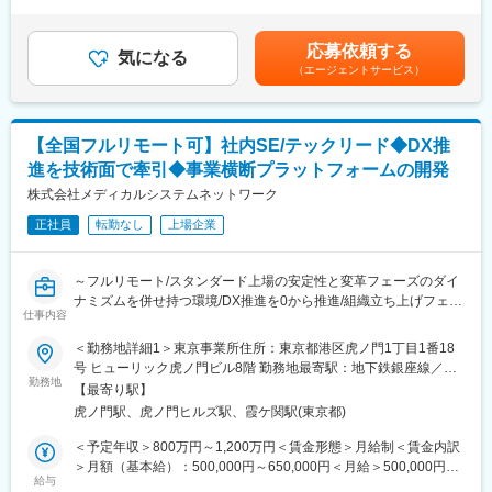
スキル・経験等を考慮し、当社規程により優遇。会社業績によ
＜主力製品＞
り、別途期末賞与あり。入社時期により賞与が期間按分されま
・ビルタサ：高カリウム血症改善剤
■当社の特徴：
す。賃金はあくまでも目安の金額であり、選考を通じて上下する
・フェインジェクト：鉄欠乏性貧血治療剤
応募依頼する
当社は医薬品ネットワーク事業・調剤薬局事業・賃貸設備関連事
気になる
可能性があります。月給(月額)は固定手当を含めた表記です。
・アコファイド：機能性ディスペプシア治療薬
（エージェントサービス）
業・給食事業・訪問介護事業等、地域の「医・食・住」のインフ
ラとして
■研修制度：
地域住民の健康を支えるトータルサービス事業を展開していま
・製品研修（1ヶ月)：自社製品の基本知識や情報提供のスキルを
す。地域に根差した医療サービスの提供を目指し、医薬連携によ
【全国フルリモート可】社内SE/テックリード◆DX推
学びます。
る細やかな
・フォロー研修：配属後も複数回の研修を通して、より専門的な
進を技術面で牽引◆事業横断プラットフォームの開発
医療・サービスの提供を行っております。
知識を身につけます。
株式会社メディカルシステムネットワーク
調剤薬局事業では全国472店舗を展開、医薬品ネットワーク加盟
・成長支援：階層別研修、部門別研修、コンプライアンス研修等
件数は47都道府県で約11,678件（2025年11月末）を全国各地で
も充実しています。
正社員
転勤なし
上場企業
事業を展開しています。
■就業環境：
■就業環境：
～フルリモート/スタンダード上場の安定性と変革フェーズのダイ
・在宅勤務
残業は月平均15時間程度なので、ワークライフバランスを重視す
ナミズムを併せ持つ環境/DX推進を0から推進/組織立ち上げフェー
・リモートワーク可
ることができます。
仕事内容
ズにジョイン～
・出産・育児支援制度
リモートワークも業務に応じて可能ですので、効率のいい働き方
■概要
・資格取得支援制度
＜勤務地詳細1＞東京事業所住所：東京都港区虎ノ門1丁目1番18
も実現可能です。
メディカルシステムネットワークでは、顧客データ・顧客接点・
・研修支援制度
号 ヒューリック虎ノ門ビル8階 勤務地最寄駅：地下鉄銀座線／虎
産休・育休取得後の復帰率も約98％など、高い定着率が特徴で、
データ活用を統合する「共通基盤システム」を構築するため、開
勤務地
ノ門駅受動喫煙対策：屋内全面禁煙＜勤務地詳細2＞全国（ご自宅
【最寄り駅】
長期的な就業が可能です。
発チームを新規に立ち上げました。
■当社の魅力：
からのフルリモート中心）住所：支社・支店／全国各地 受動喫煙
虎ノ門駅、虎ノ門ヒルズ駅、霞ケ関駅(東京都)
グループ内には多様な事業（薬局、物流、医薬品製造販売、薬局
・専門性の高さ：消化器領域に強みを持ち、国内トップクラスの
対策：敷地内全面禁煙変更の範囲：会社の定める事業所（リモー
変更の範囲：会社の定める業務
DX）が存在していますが、それぞれの顧客データや接点が最適化
シェア
トワーク含む）
＜予定年収＞800万円～1,200万円＜賃金形態＞月給制＜賃金内訳
しきれていない課題があります。これらを統合し、ポータルサイ
・安定した経営基盤：創業70年超、医療用医薬品とOTCの二本柱
＞月額（基本給）：500,000円～650,000円＜月給＞500,000円～
ト、データ連携基盤、SFA/CRMを一気通貫で繋ぎ、単一のインタ
で安定成長
給与
650,000円＜昇給有無＞有＜残業手当＞有＜給与補足＞※残業代は