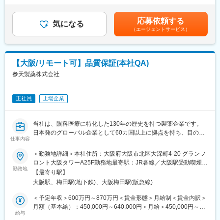
大学病院などの基幹病院を担当いただきます。
Customer Engagement、人事、法務、財務など)の業務を支援す
■基本給改定：年1回（4月）賃金はあくまでも目安の金額であ
担当はエリアごとに異なりますが数件～数十件が多いです。
ることもあります。
り、選考を通じて上下する可能性があります。月給(月額)は固定手
応募依頼する
信頼されるDigital & IT Business Partnerとして、事業部門、
気になる
当を含めた表記です。
■仕事の魅力：
（エージェントサービス）
Digital & IT組織、外部パートナーと密接に連携しながら、ビジネ
治療部位や手順に合わせて多様な製品を展開する中で、患者さん
スニーズの理解、システム関連施策の推進、ITソリューションの
には治療効果とQOLの向上を、ドクターには手技において最大限
提供、および持続的な事業成果の実現を支援します。
のパフォーマンスを発揮できる製品を提供することを目指してい
【主な職務内容と責任】
ます。中でもMRは製品情報提供のみならず、販売した医療機器が
【大阪/リモート可】品質保証(本社QA)
■ビジネスパートナーシップ
安全に使用されるために研修会を開催しり、使用にあたってのト
参天製薬株式会社
・R&Dおよび関連部門のステークホルダーと信頼関係を構築し、
レーニングの機会を提供するなど重要な役割を担っているため、
業務上の課題、ニーズ、および優先事項を理解する。
やりがいを感じられます。
・ビジネス目標の達成と事業価値の創出に向けて、ITおよびデジ
正社員
上場企業
タルソリューションを提案し、その導入・活用を支援する。
・ビジネス部門とIT部門の橋渡し役として、優先順位、期待値、
変更の範囲：会社の定める業務
およびソリューション方針の整合を図る。
当社は、眼科医療に特化した130年の歴史を持つ製薬企業です。
■プロジェクト推進
日本発のグローバル企業として60カ国以上に拠点を持ち、目の健
・担当するITプロジェクトおよび施策について、計画策定、実
仕事内容
康のために様々な革新的な治療法とデジタルソリューションを提
行、および進捗管理をリードする。
供し、世界中の人々の視覚に関わる社会問題に取り組んでいま
＜勤務地詳細＞本社住所：大阪府大阪市北区大深町4-20 グランフ
・プロジェクトにおける課題やリスクを主体的に特定・管理し、
す。本ポジションは、本社QA職として活躍頂きます。
ロント大阪タワーA25F勤務地最寄駅：JR各線／大阪駅受動喫煙対
適切な対策を推進することで、円滑なプロジェクト遂行を実現す
勤務地
策：屋内全面禁煙変更の範囲：会社の定める事業所（リモートワ
る。
【最寄り駅】
■業務内容：
ーク含む）
・社内外の関係者と連携しながら、プロジェクトの成功に向けて
大阪駅、梅田駅(地下鉄)、大阪梅田駅(阪急線)
・配属先は、日本国内で製造販売する医療用/一般用医薬品・健康
推進する。
補助食品の品質保証体制の維持・管理、および海外輸出入品を扱
＜予定年収＞600万円～870万円＜賃金形態＞月給制＜賃金内訳＞
■ソリューション・システム管理
う本社品質保証機能（グローバル機能）を担っています。
月額（基本給）：450,000円～640,000円＜月給＞450,000円～
・担当するシステムおよびアプリケーションの安定運用と継続的
・当社日本法人における GMP/GDP 品質部門の主導役を務め、
給与
640,000円＜昇給有無＞有＜残業手当＞有＜給与補足＞※経験・能
な改善を推進する。