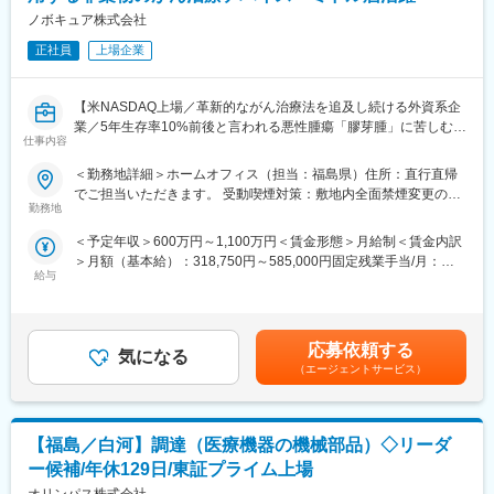
介護事業：自立支援と地域トータルケアを理念とした施設運営
で、200円程で昼食を購入することが可能です。
ノボキュア株式会社
こども事業：東京都中心に66か所の認可保育園等を運営
正社員
上場企業
■求める人物像：「チャレンジし続けることができる人」
変更の範囲：会社の定める業務
当社は、自己改革力と既成概念にとらわれない柔軟な発想力を重
視しており、さまざまな部門において社員一人ひとりが常に高い
【米NASDAQ上場／革新的ながん治療法を追及し続ける外資系企
目標を掲げ、その実現に向けて積極的な活動を行っています。企
業／5年生存率10%前後と言われる悪性腫瘍「膠芽腫」に苦しむ患
業が目標を達成するためには、資金力・営業力・魅力的な商品も
仕事内容
者様を支える画期的な医療機器】
重要ですが、それを達成するための勇猛果敢にチャレンジする人
＜勤務地詳細＞ホームオフィス（担当：福島県）住所：直行直帰
材こそが不可欠なものと考えております。
＼MR経験が活かせます／
でご担当いただきます。 受動喫煙対策：敷地内全面禁煙変更の範
「学生時代に学んだ化学の知識や研究の経験を活かしたい」「製
本ポジションは、がん患者に対する「腫瘍治療電場療法」の情報
勤務地
囲：会社の定める事業所（リモートワーク含む）
品を世の中に送り出すための仕事がしたい」など、私たちは、み
提供を通して、患者さんへ治療法の提供を行います。
なさんのチャレンジを待っています。「人の役に立ち、よろこば
＜予定年収＞600万円～1,100万円＜賃金形態＞月給制＜賃金内訳
これまでMRの方に多く入社頂いており、がん領域の最先端治療機
れるものを創る」、その思いを実現するために活躍できる場はた
＞月額（基本給）：318,750円～585,000円固定残業手当/月：
器（非侵襲デバイス）を保有しており、抗がん剤で効果が得られ
くさんあります。自分の「得意」を伸ばしていける職場がここに
給与
106,250円～195,000円（固定残業時間40時間0分/月）超過した時
にくい領域に対して併用できる治療法として医師に提案できる、
あります。ぜひ、私たちと一緒に夢を実現していきませんか。自
間外労働の残業手当は追加支給＜月給＞425,000円～780,000円
やりがいある業務です。
分の可能性にチャレンジし続けられる、意欲あふれるあなたのご
（一律手当を含む）＜昇給有無＞有＜残業手当＞有＜給与補足＞■
応募をお待ちしています。
賞与実績:前年度実績（年間給与の15％）賃金はあくまでも目安の
■業務内容：
応募依頼する
気になる
金額であり、選考を通じて上下する可能性があります。月給(月額)
・大学病院などに所属する医師に対して、実際の症例をベースに
（エージェントサービス）
は固定手当を含めた表記です。
した適切な情報提供・適正使用の推進
・医療機関との賃貸借契約の契約締結と与信管理
・医療機器に対して使用成績調査等のPMS業務
【福島／白河】調達（医療機器の機械部品）◇リーダ
・治療開始時における機器の手配、医療機関や社内各部署との調
整
ー候補/年休129日/東証プライム上場