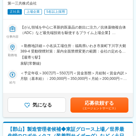
性・効率性の担保
第一三共株式会社
シニア問わずご活躍いただいています。
・メンバーへの業務指示、進捗確認、課題発生時のフォロー
正社員
上場企業
5名以上採用
変更の範囲：会社の定める業務
■仕事の進め方（一例）
（1）部品手配・納期管理について、メンバーの進捗を把握し、問
【がん領域を中心に革新的医薬品の創出に注力／抗体薬物複合体
題発生時に主導的に対応
（ADC）など最先端技術を駆使するプライム上場企業】
（2）品質不具合発生時、サプライヤーとの是正対応をリードし、
仕事内容
再発防止策を検討・実行
製造職として以下の業務をお任せします。
＜勤務地詳細＞小名浜工場住所：福島県いわき市泉町下川字大剱
（3）納期遅延や供給リスクに対し、チームとしての是正方針を判
■業務内容：
389-4 受動喫煙対策：屋内全面禁煙変更の範囲：会社の定める事
断・推進
・抗体製造業務
勤務地
業所
（4）価格改定要請に対する妥当性検討および対応方針の決定
【最寄り駅】
・製造施設・設備の点検、メンテナンス
（5）金型の立上げ・廃棄に関する計画策定および関係者調整
泉駅(常磐線)
・製造所の衛生管理維持業務
・原材料の受入、在庫管理
＜予定年収＞300万円～550万円＜賃金形態＞月給制＜賃金内訳＞
■組織構成：24名のチームで、20代～50代まで幅広く在籍。男女
・文書管理業務
月額（基本給）：200,000円～350,000円＜月給＞200,000円～
比はほぼ半々で、社内外のコミュニケーションが活発な職場で
給与
350,000円＜昇給有無＞有＜残業手当＞有＜給与補足＞※給与は前
す。
■採用背景：
職・経験年数・年齢を考慮の上、当社規定により決定します。■昇
抗体・ADC原薬の生産品目の増加により、製造部門における抗体
給：年1回■賞与：年1回（7月）賃金はあくまでも目安の金額であ
■入社される方に期待すること
製造要員が不足している。医薬品を含む化学製品の製造経験を活
り、選考を通じて上下する可能性があります。月給(月額)は固定手
・本ポジションは、将来の調達組織を担うリーダー候補としての
応募依頼する
かして、抗体製造部門の業務推進を支援していただきたい。
気になる
当を含めた表記です。
採用を想定しています。
（エージェントサービス）
（入社後～半年程度）
■働き方：
・業務内容・サプライヤー・工場運営への理解を深めながら、一
・日勤とシフト勤務でわかれおります。
部領域においてリーダーとして調達業務を推進
２週間日勤、１週間シフト勤務、２週間日勤のようなローテーシ
（1年目以降）
【郡山】製造管理者候補◆東証グロース上場／世界最
ョンです。
・調達チームのスーパーバイザーとして、人・業務・QCD改善を
先端のロボティクス（装着型サイボーグ）など／土日