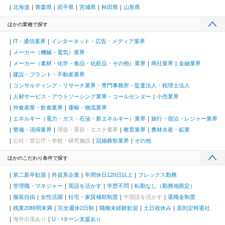
北海道
青森県
岩手県
宮城県
秋田県
山形県
ほかの業種で探す
IT・通信業界
インターネット・広告・メディア業界
メーカー（機械・電気）業界
メーカー（素材・化学・食品・化粧品・その他）業界
商社業界
金融業界
建設・プラント・不動産業界
コンサルティング・リサーチ業界・専門事務所・監査法人・税理士法人
人材サービス・アウトソーシング業界・コールセンター
小売業界
外食産業・飲食業界
運輸・物流業界
エネルギー（電力・ガス・石油・新エネルギー）業界
旅行・宿泊・レジャー業界
警備・清掃業界
理容・美容・エステ業界
教育業界
農林水産・鉱業
公社・官公庁・学校・研究施設
冠婚葬祭業界
その他
ほかのこだわり条件で探す
第二新卒歓迎
外資系企業
年間休日120日以上
フレックス勤務
管理職・マネジャー
英語を活かす
学歴不問
転勤なし（勤務地限定）
服装自由
女性活躍
社宅・家賃補助制度
中国語を活かす
退職金制度
残業20時間未満
完全週休2日制
職種未経験歓迎
土日祝休み
原則定時退社
海外出張あり
U・Iターン支援あり