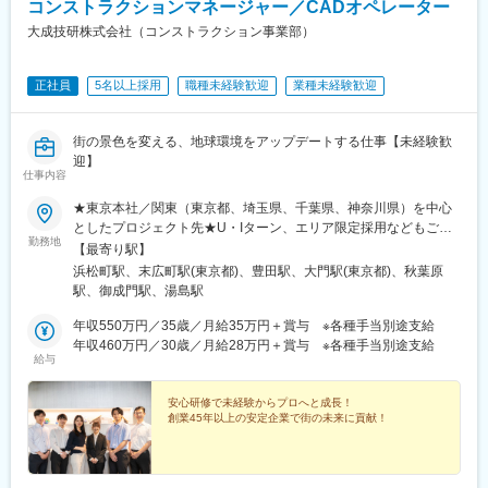
コンストラクションマネージャー／CADオペレーター
大成技研株式会社（コンストラクション事業部）
正社員
5名以上採用
職種未経験歓迎
業種未経験歓迎
街の景色を変える、地球環境をアップデートする仕事【未経験歓
迎】
仕事内容
★東京本社／関東（東京都、埼玉県、千葉県、神奈川県）を中心
としたプロジェクト先★U・Iターン、エリア限定採用などもご相
勤務地
談可能です！【主要拠点】■東京本社（浜松町）■研修施設「A-
【最寄り駅】
LABO」（秋葉原）■西東京技術センター（日野市）※受動喫煙対
浜松町駅、末広町駅(東京都)、豊田駅、大門駅(東京都)、秋葉原
策あり【取引先例】※一部(株)IHI／(株)淺沼組／(株)大林組／(株)き
駅、御成門駅、湯島駅
んでん／クボタ環境サービス(株)／三機工業(株)／JFE エンジニア
リング(株)／清水建設(株)／重環オペレーション(株)／新菱冷熱工
年収550万円／35歳／月給35万円＋賞与 ※各種手当別途支給
業(株)／新日本空調(株)／住友重機械工業(株)／住友重機械搬送シ
年収460万円／30歳／月給28万円＋賞与 ※各種手当別途支給
給与
ステム(株)／高砂熱学工業(株)／千代田化工建設(株)／千代田シス
テムテクノロジーズ(株)／東洋熱工業(株)／日揮(株)／(株)日立パワ
ーソリューションズ／三菱重工環境・化学エンジニアリング(株)／
安心研修で未経験からプロへと成長！
創業45年以上の安定企業で街の未来に貢献！
三菱重工業(株)／三菱電機エンジニアリング(株)／メタウォーター
(株) など