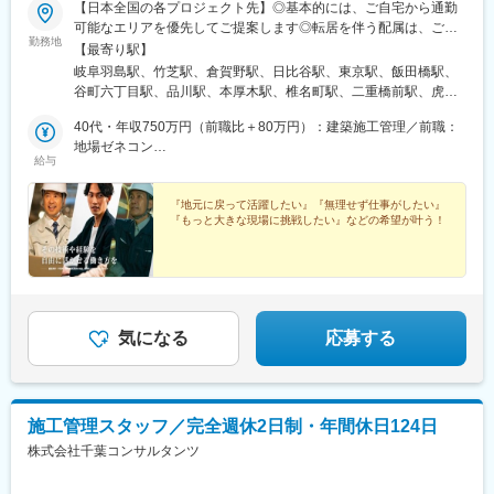
【日本全国の各プロジェクト先】◎基本的には、ご自宅から通勤
可能なエリアを優先してご提案します◎転居を伴う配属は、ご本
勤務地
人の同意がない限り原則行いません◎『関東エリア限定』『東海
【最寄り駅】
エリア限定』といったエリア指定もご相談ください◎長期出張・
岐阜羽島駅、竹芝駅、倉賀野駅、日比谷駅、東京駅、飯田橋駅、
遠方案件の場合は、社宅や帰省旅費支給などのサポートあり（会
谷町六丁目駅、品川駅、本厚木駅、椎名町駅、二重橋前駅、虎ノ
社規定による）ご家族の状況やライフプランも踏まえ、『無理な
門駅、西明石駅、美園駅、上野駅、東福山駅、原水駅、相武台下
く続けられる働き方』を一緒に考えていきます※U・Iターン希望も
40代・年収750万円（前職比＋80万円）：建築施工管理／前職：
駅、錦糸町駅、川口駅、品川シーサイド駅、都筑駅、浜の宮駅、
相談可■国内：全国各地の提案が可能■海外 ：インド／韓国／タイ
地場ゼネコン
荒井駅、黒井駅(新潟県)、多賀城駅、平石中央小学校前駅、小俣駅
給与
／ベトナム／シンガポール／ミャンマー／ブラジル／アフリカ／
40代・年収800万円（前職比＋100万円）：プラント施工管理／前
(栃木県)、新在家駅、西葛西駅、本川越駅、滑河駅、三越前駅、半
アルジェリア／サウジアラビア／台湾／中国／東南アジア各国／
職：設備会社
蔵門駅、淀川駅、紀伊姫駅、羽田空港第３ターミナル駅(京急)、目
など※勤務地は一例です。※拠点により自動車通勤OK※受動喫煙対
『地元に戻って活躍したい』『無理せず仕事がしたい』
黒駅、六日町駅、西大路駅、小山駅、泉崎駅、渋谷駅、加須駅、
『もっと大きな現場に挑戦したい』などの希望が叶う！
策実施
内宿駅、中浦和駅、郡山富田駅、太田駅(群馬県)、西新宿駅、表参
道駅、金町駅(東京都)、牛込柳町駅、京王よみうりランド駅、武蔵
境駅、羽田空港第２ターミナル駅(東京モノレール・ＡＮＡ利用)、
北野駅(東京都)、本町駅、東別院駅、桜新町駅、清澄白河駅、東武
宇都宮駅、久喜駅、八乙女駅、八潮駅、下総橘駅、池袋駅、淀屋
橋駅、名城公園駅、六原駅、丸の内駅(愛知県)、城北駅、善行駅、
気になる
応募する
蕨駅、茂吉記念館前駅、阿佐ケ谷駅、弥生駅、肥後橋駅、北朝霞
駅、中野駅(東京都)、熊本駅、柏駅、県庁前駅(千葉県)、小見川
駅、リゾートゲートウェイ・ステーション駅、船橋競馬場駅、み
なとみらい駅、塩浜駅、里庄駅、北２４条駅、北戸田駅、多摩境
施工管理スタッフ／完全週休2日制・年間休日124日
駅、五条駅(京都市営)、野田駅(大阪環状線)、東高須駅、大濠公園
駅、沼ノ端駅、筒井駅(青森県)、植田駅(福島県)、笹川駅、関屋駅
株式会社千葉コンサルタンツ
(新潟県)、海山道駅、常盤駅(岡山県)、岩国駅、余戸駅、鶴崎駅、
中名駅、成増駅、芦屋駅(東海道本線)、芦花公園駅、久屋大通駅、