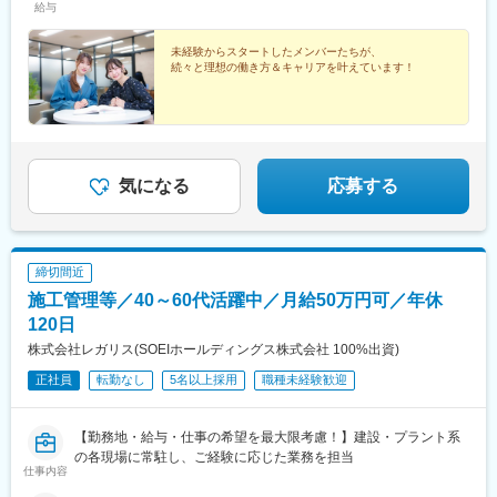
給与
未経験からスタートしたメンバーたちが、
続々と理想の働き方＆キャリアを叶えています！
気になる
応募する
締切間近
施工管理等／40～60代活躍中／月給50万円可／年休
120日
株式会社レガリス(SOEIホールディングス株式会社 100%出資)
正社員
転勤なし
5名以上採用
職種未経験歓迎
【勤務地・給与・仕事の希望を最大限考慮！】建設・プラント系
の各現場に常駐し、ご経験に応じた業務を担当
仕事内容