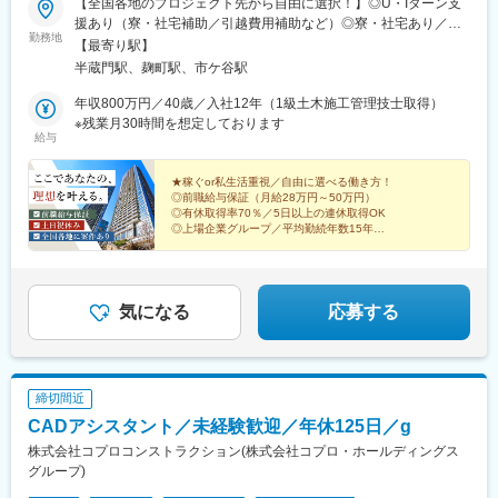
駅、二階堂駅、松江しんじ湖温泉駅、米原駅、彦根駅、長浜駅、
【全国各地のプロジェクト先から自由に選択！】◎U・Iターン支
駅、萩ノ茶屋駅、大阪ビジネスパーク駅、大阪難波駅、なにわ橋
守山駅、草津駅(滋賀県)、近江八幡駅、大津駅、京阪膳所駅、栗東
援あり（寮・社宅補助／引越費用補助など）◎寮・社宅あり／マ
駅、大阪上本町駅、新地中華街駅、新橋駅、西日暮里駅、秋葉原
勤務地
駅、南彦根駅、京阪石山駅、信楽駅、野洲駅、京阪大津京駅、和
イカー通勤OK◎東北・関東・東海・北陸・福岡で積極採用中！
【最寄り駅】
駅、牛田駅(東京都)、蔵前駅、とうきょうスカイツリー駅、今市
歌山駅、貴志駅、白浜駅、和歌山市駅、橋本駅(和歌山県)、紀伊田
「地元の仕事に挑戦したい」「家族と一緒に生活したい」など配
半蔵門駅、麹町駅、市ケ谷駅
駅、西田原本駅、生駒駅、王寺駅、新魚津駅、インテック本社前
辺駅、加太駅(和歌山県)、紀伊勝浦駅、九度山駅、和歌山大学前
属先は希望を考慮して決定いたします！【プロジェクト先】北海
駅、サンドーム西駅、越前花堂駅、紫駅、香椎駅、呉服町駅(福岡
駅、西笠田駅、海南駅、紀三井寺駅、新宮駅、国際センター駅、
道・東北（北海道・青森、岩手、宮城、秋田、山形、福島）関東
年収800万円／40歳／入社12年（1級土木施工管理技士取得）
県)、三ノ宮駅、宝塚南口駅、中山観音駅、山陽明石駅、さっぽろ
鶴舞駅、丸の内駅(愛知県)、金山駅(愛知県)、中部国際空港駅(鉄
（東京、神奈川、千葉、埼玉、茨城、栃木、群馬、山梨）東海
※残業月30時間を想定しております
駅、函館駅前駅、京王八王子駅、王子駅、赤羽岩淵駅、都庁前
給与
道)、豊橋駅、三河安城駅、ナゴヤドーム前矢田駅、伏見駅(愛知
（岐阜、静岡、愛知、三重）北陸（新潟、富山、石川、福井、長
駅、日吉町駅、七ツ屋駅、三宮・花時計前駅、矢場町駅、近鉄名
県)、上前津駅、犬山駅、野田新町駅、岐阜駅、大垣駅、高山駅、
野）関西（滋賀、京都、大阪、兵庫、奈良、和歌山）中国（鳥
古屋駅、大曽根駅、西堀端駅、西川緑道公園駅、おもろまち駅、
下呂駅、多治見駅、美濃太田駅、新鵜沼駅、西岐阜駅、岐阜羽島
取、島根、岡山、広島、山口）四国（徳島、香川、愛媛、高知）
★稼ぐor私生活重視／自由に選べる働き方！
犬山遊園駅、四宮駅、嵐山駅(京福線)、三条駅(京都府)、新水前寺
◎前職給与保証（月給28万円～50万円）
駅、飛騨古川駅、名鉄岐阜駅、穂積駅、鵜沼駅、中津川駅、宇治
九州・沖縄（福岡、佐賀、長崎、熊本、大分、宮崎、鹿児島、沖
駅前駅、三俣駅、白島駅(広島高速交通線)、栗林公園北口駅、片原
◎有休取得率70％／5日以上の連休取得OK
山田駅、鳥羽駅、播磨駅、近鉄四日市駅、津駅、松阪駅、志摩神
縄）＜本社所在地＞東京都千代田区一番町10-2 一番町Ｍビル4
◎上場企業グループ／平均勤続年数15年
町駅(香川県)、唐橋前駅、近江神宮前駅、錦駅、神田駅(鹿児島
明駅、五十鈴川駅、四日市駅、伊勢中川駅、西桑名駅、鵜方駅、
階・アクセス：東京メトロ半蔵門線「半蔵門駅」より徒歩3分※受
◎全国出張の案件の中から希望の勤務地で働く！
県)、鹿児島中央駅、日本大通り駅、馬車道駅、東静岡駅、ジヤト
名張駅、熱海駅、三島駅、浜松駅、静岡駅、土本駅、掛川駅、沼
◎20代～60代幅広く活躍中！
動喫煙対策：あり（本社／社内分煙、派遣先／敷地内原則禁煙 ※
コ前駅、東海神駅、動物園前駅、森ノ宮駅、なんば駅(南海線)、北
津駅、長沼駅(静岡県)、本吉原駅、新金谷駅、来宮駅、尾盛駅、藤
プロジェクト先によっては喫煙所あり）
浜駅(大阪府)、桃谷駅、観光通駅、築地市場駅、西日暮里駅(舎人
枝駅、家山駅、博多駅、小倉駅(福岡県)、太宰府駅、久留米駅、門
気になる
応募する
ライナー)、岩本町駅、京成関屋駅、田原町駅(東京都)、曳舟駅、
司港駅、天神駅、西鉄香椎駅、千早駅、福岡空港駅(鉄道)、西鉄二
宝山寺駅、新王寺駅、末広町駅(富山県)、富山駅、西鯖江駅、ベル
日市駅、折尾駅、新宮中央駅、中洲川端駅、鹿児島中央駅前駅、
前駅、西鉄二日市駅、香椎宮前駅、櫛田神社前駅、西新町駅、北
大山駅(鹿児島県)、指宿駅、川内駅(鹿児島県)、嘉例川駅、出水
１２条駅、松風町駅
駅、吉松駅、国分駅(鹿児島県)、大隅横川駅、阿久根駅、鹿児島
締切間近
駅、市立病院前駅(鹿児島県)、加治木駅、霧島神宮駅、熊本駅、阿
蘇駅、八代駅、人吉駅、水前寺公園駅、肥後大津駅、原水駅、荒
CADアシスタント／未経験歓迎／年休125日／g
尾駅(熊本県)、南熊本駅、武蔵塚駅、宇土駅、高森駅、日奈久温泉
株式会社コプロコンストラクション(株式会社コプロ・ホールディングス
駅、大分駅、由布院駅、別府駅(大分県)、中津駅(大分県)、賀来
グループ)
駅、日田駅、東中津駅、南由布駅、長崎駅前駅、佐世保駅、南風