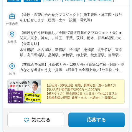
【経験・希望に合わせたプロジェクト】施工管理・施工図・設計
をお任せします（建築・土木・設備・電気等）
仕事内容
【転居を伴う転勤無し／全国47都道府県の各プロジェクト先】■
関東／東京、神奈川、埼玉、千葉、茨城、栃木、群馬■関西／大
勤務地
阪、兵庫、京都、奈良、和歌山、滋賀■東海／愛知、岐阜、三重、
【最寄り駅】
静岡■北信越／新潟、富山、石川、福井、長野、山梨■北海道・東
水道橋駅、名古屋駅、新宿駅、渋谷駅、池袋駅、北千住駅、東京
北／北海道、青森、秋田、岩手、宮城、福島、山形■中四国／鳥
駅、高田馬場駅、品川駅、新橋駅、押上駅、秋葉原駅、目黒駅、
取、島根、岡山、広島、山口、徳島、香川、愛媛、高知■九州・沖
蒲田駅、上野駅、代々木上原駅、町田駅、綾瀬駅、大手町駅(東京
縄／福岡、佐賀、長崎、大分、熊本、宮崎、鹿児島、沖縄※配属先
【前職給与保障】月給40万円～100万円※月給額は年齢・経験・能
都)、中野駅(東京都)、大門駅(東京都)、有楽町駅、吉祥寺駅、西日
は希望を最大限考慮※U・Iターン支援・寮あり（引越し費用会社負
力などを考慮のうえご提示。※残業手当全額支給／1分単位で支
暮里駅、五反田駅、三田駅(東京都)、中目黒駅、日暮里駅、大崎
給与
担など）※配属先によりマイカー通勤も相談可能（レンタカー貸与
給！※試用期間／3ヶ月 労働条件は本採用と同じです。POINT／
駅、恵比寿駅、大井町駅、泉岳寺駅、神保町駅、国分寺駅、立川
可能）＜交通＞各プロジェクト先により異なります。※基本的に現
経験やスキル、頑張りはしっかりと給与＆手当で還元していま
駅、飯田橋駅、市ケ谷駅、小竹向原駅、錦糸町駅、二子玉川駅、
場へは直行直帰です。自動車通勤OKの勤務地多数※通勤圏内の希
す！【年収例】年収1200万円／52歳（月給80万円＋資格手当＋他
【正社員・契約社員】短期、長期可能！選べる働き方
四ツ谷駅、自由が丘駅、横浜駅、武蔵小杉駅、日吉駅(神奈川県)、
【収入UP】初年度年収600万～1200万円
望を最大限考慮します。【本社】■東京都千代田区神田三崎町3-6-
手当＋賞与）年収1090万円／49歳（月給75万円＋資格手当＋他手
溝の口駅、川崎駅、藤沢駅、長津田駅、新横浜駅、登戸駅、戸塚
【働きやすさ】完全週休2日（土日祝）年休125日以上
13 山京中央ビル3F【名古屋オフィス】■愛知県名古屋市中村区名
当＋賞与）年収1020万円／56歳（月給70万円＋資格手当＋他手当
駅、海老名駅(相鉄・小田急)、大和駅(神奈川県)、菊名駅、大船
【多種多様な現場】建築・土木・空調衛生・電機設備
駅1-1-1 JPタワー名古屋21F【採用センター】札幌、仙台、高崎、
＋賞与）年収 900万円／64歳（月給70万円＋資格手当＋他手当＋
【ジョブチェンジも可能】得意を活かせる柔軟な環境
駅、橋本駅(神奈川県)、上大岡駅、中央林間駅、あざみ野駅、桜木
大宮、横浜、千葉、静岡、浜松、名古屋、大阪、京都、神戸、岡
賞与）年収 950万円／45歳（月給65万円＋資格手当＋他手当＋賞
町駅、センター南駅、湘南台駅、センター北駅、小田原駅、武蔵
山、広島、博多、天神、那覇
与）年収 800万円／33歳（月給52万円＋資格手当＋他手当＋賞
溝ノ口駅、鶴見駅、関内駅、本厚木駅、元住吉駅、相模大野駅、
与）
新百合ケ丘駅、大宮駅(埼玉県)、和光市駅、川越駅、浦和駅、朝霞
気になる
応募する
台駅、川口駅、南越谷駅、新越谷駅、北朝霞駅、久喜駅、蕨駅、
南浦和駅、東川口駅、西川口駅、さいたま新都心駅、所沢駅、武