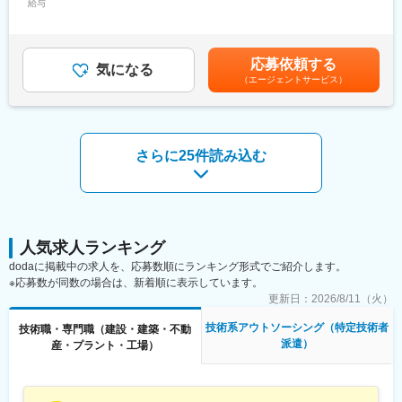
給与
手当/月：1,000円～30,000円＜月給＞201,000円～358,000円＜昇
建設・プラント業界を中心に、施工管理、設計、施工図作成、
給有無＞有＜残業手当＞有＜給与補足＞※経験、資格を考慮の上決
CAD オペレーター、事務等を派遣する、人材派遣会社です。大手
定します。■昇給：過去実績3,000円／月※会社業績による賃金は
ゼネコン５社ともに取引があり、目玉工事に関わりながらスキル
あくまでも目安の金額であり、選考を通じて上下する可能性があ
アップできるチャンスが多くあります。また、大手とのつながり
応募依頼する
気になる
ります。月給(月額)は固定手当を含めた表記です。
があるからこそ実現できる夢へのバックアップしています。一級
（エージェントサービス）
建築事務所も開設しており、建設業が抱える人不足・資材不足・
低コスト等への対応として、様々な技術に関する業務支援も行っ
ています。
さらに25件読み込む
■同業他社との違い：
【スーパーゼネコンOBで現場を熟知した代表取締役】弊社代表者
はスーパーゼネコン出身で、全国各地の現場を30年以上経験。工
事の流れ・仕事の内容・現場での苦労など知り尽くしています。
【社員とのコミュニケーション重視が魅力】仕事の悩みや技術的
な問題、ときには個人的な相談など！とにかくなんでも相談でき
人気求人ランキング
るあたたかい会社でありたいと常々願い努力しています。また、
dodaに掲載中の求人を、応募数順にランキング形式でご紹介します。
他の現場で働く社員との技術交流を深めることができるよう、勉
※応募数が同数の場合は、新着順に表示しています。
強会や懇親会を行っています。業務の相談もしやすく、ノウハウ
更新日：
2026/8/11（火）
を直接アドバイス頂けます。業界の人脈もあり、案件は安定的に
受注が出来ています。
技術系アウトソーシング（特定技術者
技術職・専門職（建設・建築・不動
【スキルアップのチャンスが豊富】事務からCADオペレーター
派遣）
産・プラント・工場）
へ！CADオペレーターから施工管理へ！多数実績あり。社員が望
んだスキルアップを全力で応援サポートします。
変更の範囲：会社の定める業務