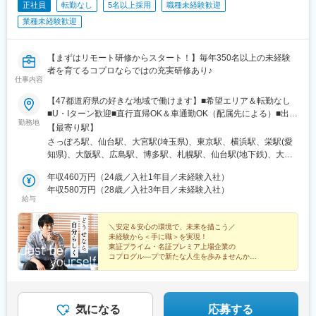
崎駅、諫早駅、早岐駅、大三東駅、二重橋前駅、上野広小路駅、
正社員
転勤なし
5名以上採用
職種未経験歓迎
高輪ゲートウェイ駅、新宿御苑前駅、新橋駅、池袋駅、牛田駅(東
業種未経験歓迎
京都)、秋葉原駅、神泉駅、蔵前駅、とうきょうスカイツリー駅、
西日暮里駅、新日本橋駅、浜松町駅、日比谷駅、高島町駅、桜木
町駅、伊勢佐木長者町駅、江ノ島駅、由比ケ浜駅、川崎駅、日本
【まずはリモート研修からスタート！】毎年350名以上の未経験
大通り駅、早雲山駅、千葉駅、舞浜駅、西船橋駅、成田駅、京成
者を育てるコプロならではの充実研修あり♪
船橋駅、初富駅、中浦和駅、春日部駅、東武日光駅、今市駅、中
仕事内容
央前橋駅、西中島南方駅、大阪梅田駅(阪神線)、阿倍野駅(地下
【47都道府県の好きな地域で働けます】■希望エリア＆転勤なし
鉄)、鴫野駅、大阪難波駅、大阪上本町駅、新今宮駅、大阪ビジネ
■U・Iターン歓迎■直行直帰OK＆車通勤OK（配属先による）■出張
スパーク駅、四ツ橋駅、公園東口駅、本町駅、山陽姫路駅、三宮
勤務地
のないワークスタイルも実現可能！【拠点所在地】■北海道…札幌
【最寄り駅】
駅(神戸市営)、みなと元町駅、鳴尾・武庫川女子大前駅、中山観音
支店■東北…仙台支店（宮城・青森・岩手・秋田・山形・福島）■
駅、宝塚南口駅、嵐電嵯峨駅、嵯峨嵐山駅、京都河原町駅、丸太
さっぽろ駅、仙台駅、大宮駅(埼玉県)、東京駅、横浜駅、栄駅(愛
関東…大宮営業所（埼玉・栃木・群馬・茨城）、東京支店（東
町駅(京都市営)、山科駅、宇治駅(京阪線)、四条駅(京都市営)、八
知県)、大阪駅、広島駅、博多駅、札幌駅、仙台駅(地下鉄)、大手
京・千葉）、横浜営業所（神奈川・山梨）■東海・北陸…名古屋支
木西口駅、王寺駅、西田原本駅、上栄町駅、膳所駅、石山駅、大
町駅(東京都)、平沼橋駅、栄町駅(愛知県)、梅田駅(地下鉄)、的場
店（愛知・長野・岐阜・三重・滋賀・静岡・石川・富山・福井・
年収460万円（24歳／入社1年目／未経験入社）
津京駅、田中口駅、名鉄名古屋駅、久屋大通駅、東別院駅、新豊
町駅、祇園駅(福岡県)、大通駅、あおば通駅、三越前駅、新高島
新潟）■関西…大阪支店（大阪・京都・兵庫・奈良・和歌山）■中
年収580万円（28歳／入社3年目／未経験入社）
橋駅、大曽根駅、大須観音駅、浅間町駅、伊勢市駅、中之郷駅、
駅、久屋大通駅、大阪梅田駅(阪急線)、猿猴橋町駅、櫛田神社前駅
給与
国・四国…広島支店（広島・岡山・島根・鳥取・山口・香川・高
あすなろう四日市駅、桑名駅、志摩横山駅、三島広小路駅、新浜
知・愛媛・徳島）■九州・沖縄…福岡支店（福岡・佐賀・長崎・熊
松駅、新静岡駅、古庄駅、吉原本町駅、祇園駅(福岡県)、九州鉄道
本・大分・宮崎・鹿児島・沖縄）※全国の各エリアに支店を展開し
＼安定＆安心の環境で、未来を描こう／
記念館駅、西鉄福岡駅、香椎駅、西鉄千早駅、二日市駅、呉服町
未経験から＜手に職＞を実現！
ています。
駅(福岡県)、高見橋駅、鹿児島駅前駅、中洲通駅、熊本駅前駅、人
東証プライム・名証プレミア上場企業の
吉温泉駅、市立体育館前駅、日田市役所前駅、五島町駅、ハウス
コプログル―プで新たな人生を歩みませんか？
テンボス駅、京橋駅(東京都)、御徒町駅、泉岳寺駅、東新宿駅、築
＃年休125日 ＃土日祝休み ＃10連休あり
地市場駅、東池袋駅、京成関屋駅、岩本町駅、田原町駅(東京都)、
＃育休取得率98％ ＃社員寮は全額会社負担
曳舟駅、西日暮里駅(舎人ライナー)、竹橋駅、御成門駅、銀座駅、
横浜駅、馬車道駅、湘南江の島駅、石川町駅、中強羅駅、リゾー
気になる
応募する