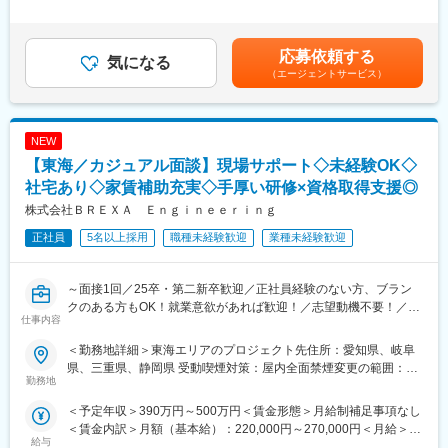
験、面接結果等を考慮の上決定します。 ■昇給：年1回（4月）■賞
な活躍のステージを提供しています。
・各地の電力会社、原子力発電所へお客様先の社員の方と出張し
与：年2回（7月、12月）※過去実績2.6ヶ月賃金はあくまでも目安
現地調査、現地設計を行う。
の金額であり、選考を通じて上下する可能性があります。月給(月
■グループ方針
・調査した内容を事業所へ持ち帰りCADを使用して設計を行う。
応募依頼する
気になる
額)は固定手当を含めた表記です。
当社グループは「働く機会と希望を創出する」というミッション
【出張先】女川原子力発電所、福島原子力発電所、東海原子力発
（エージェントサービス）
に基づき、企業と人の成長を支援する人材ソリューションサービ
電所、島根原子力発電所
スで、働く人が働きがいを持ち、成長していける職場を作り上げ
【出張期間】場所に応じて7日間～数カ月間
ていくとともに、社会変化や産業構造変化に対応できるサービス
【出張頻度】事業所割、出張5割程度
の提供を目指し、「高い成長力のある企業グループに変革する」
NEW
ための取り組みを推進しています。
◆使用ツール：
【東海／カジュアル面談】現場サポート◇未経験OK◇
AutoCAD
社宅あり◇家賃補助充実◇手厚い研修×資格取得支援◎
変更の範囲：会社の定める業務
株式会社ＢＲＥＸＡ Ｅｎｇｉｎｅｅｒｉｎｇ
◆エンジニアとしてのご活躍例：
・過去ものづくりに携わっていたが直近別業界で勤務されていた
正社員
5名以上採用
職種未経験歓迎
業種未経験歓迎
方
・マネジメントの道ではなく専門エンジニアスペシャリストとし
て活躍したいと思いご入社された方
～面接1回／25卒・第二新卒歓迎／正社員経験のない方、ブラン
・エンジニアのスキルをもっと磨きたい、市場価値をあげたいと
クのある方もOK！就業意欲があれば歓迎！／志望動機不要！／国
仕事内容
思いご入社された方
家資格を取得できる／未経験スタート９割／有給取得率９0％以上
／営業や人事、事務、ITエンジニアへ挑戦◎～
＜勤務地詳細＞東海エリアのプロジェクト先住所：愛知県、岐阜
◆働く環境：
県、三重県、静岡県 受動喫煙対策：屋内全面禁煙変更の範囲：会
全社月平均残業時間：20時間
■面談概要
勤務地
社の定める事業所
年休：120日程度
・日程：応募者様のご希望に合わせます！
＜予定年収＞390万円～500万円＜賃金形態＞月給制補足事項なし
キャリアサポート制度充実：社内に専属のカウンセラーがおり、
・内容：30～45分
＜賃金内訳＞月額（基本給）：220,000円～270,000円＜月給＞
プロジェクト、働き方など相談できる環境がございます。
会社・業務内容の説明／質疑応答
給与
220,000円～270,000円＜昇給有無＞有＜残業手当＞有＜給与補足