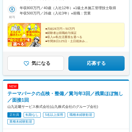
叶えたことも。お気軽にご相談ください！※配属先はできるだけ希
望を考慮して決定！※東北・関東・東海・北陸・福岡で積極採用
年収800万円／40歳（入社12年）※1級土木施工管理技士取得
中！＜プロジェクト先＞北海道・東北（北海道・青森、岩手、宮
年収500万円／26歳（入社3年）※前職：営業
給与
城、秋田、山形、福島）関東（東京、神奈川、千葉、埼玉、茨
城、栃木、群馬、山梨）東海（岐阜、静岡、愛知、三重）北陸
（新潟、富山、石川、福井、長野）関西（滋賀、京都、大阪、兵
■月給28万円～50万円
■経験者は前職給与保証
庫、奈良、和歌山）中国（鳥取、島根、岡山、広島、山口）四国
■収入or私生活重視を選べる
（徳島、香川、愛媛、高知）九州・沖縄（福岡、佐賀、長崎、熊
■年間休日125日・土日祝休み
本、大分、宮崎、鹿児島、沖縄）【本社所在地】■東京都千代田区
■100年先も残るプロジェクトに参加できる
一番町10-2 一番町Ｍビル4階東京メトロ半蔵門線「半蔵門駅」よ
「建設管理って何？」という方も応募歓迎！
り徒歩3分※受動喫煙対策：本社／社内分煙、派遣先／敷地内原則
上場企業グループで理想の働き方を叶えませんか？
禁煙（プロジェクト先によっては喫煙所あり）
気になる
応募する
NEW
テーマパークの点検・整備／賞与年3回／残業ほぼ無し
／面接1回
山九近畿サービス株式会社(山九株式会社のグループ会社)
正社員
転勤なし
5名以上採用
職種未経験歓迎
業種未経験歓迎