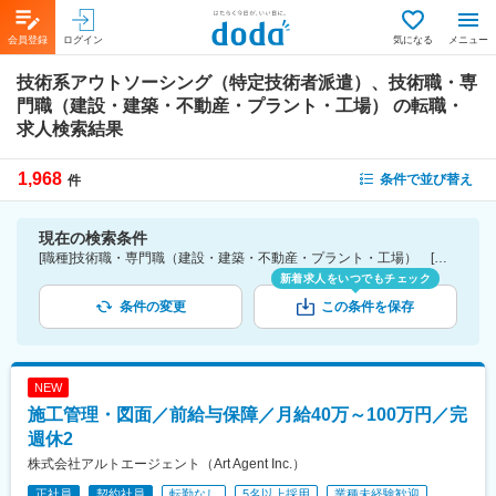
会員登録
ログイン
気になる
メニュー
技術系アウトソーシング（特定技術者派遣）、技術職・専
門職（建設・建築・不動産・プラント・工場）
の転職・
求人検索結果
1,968
条件で並び替え
件
現在の検索条件
[職種]技術職・専門職（建設・建築・不動産・プラント・工場） [業種]技術系アウトソーシング（特定技術者派遣）-人材サービス・アウトソーシング業界・コールセンター
新着求人をいつでもチェック
条件の変更
この条件を保存
NEW
施工管理・図面／前給与保障／月給40万～100万円／完
週休2
株式会社アルトエージェント（Art Agent Inc.）
正社員
契約社員
転勤なし
5名以上採用
業種未経験歓迎