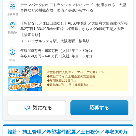
テーマパーク内のアトラクションやパレードで使用される、大型
車両などの機械点検・整備／基礎から学べる
仕事内容
【転勤なし／休日出勤なし】■USJ事業所／大阪府大阪市此花区桜
島2丁目1-33◎JRゆめ咲線「桜島駅」からスグ■鶴町工場／大阪府
勤務地
大阪市大正区鶴町3丁目※U・Iターン歓迎※受動喫煙対策：敷地内
【最寄り駅】
禁煙
ユニバーサルシティ駅、大阪港駅、桜島駅
年収550万円～600万円（入社2年目・30代）
年収460万円～640万円（入社3年目・30代）
給与
≪世界的に人気のテーマパークで働く！≫
◆東証プライム上場企業の安定基盤
◆年間休日125日以上
◆賞与年3回（2回＋業績賞与）
◆原則定時退社でプライベート充実
◆定着率90％以上！未経験からの中途入社多数
◆面接1回、即日内定あり
気になる
応募する
設計・施工管理／希望案件配属／土日祝休／年収900万