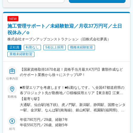
日駅、平安通駅、大須観音駅、中洲川端駅、西鉄福岡駅、二本木
口駅、スタジアムシティノース駅、七ツ屋駅、足羽山公園口駅、
横川一丁目駅、袋町駅、バスセンター前駅、片原町駅(香川県)、高
NEW
知橋駅
施工管理サポート／未経験歓迎／月収37万円可／土日
祝休み／o
株式会社オープンアップコンストラクション（旧株式会社夢真）
正社員
転勤なし
5名以上採用
職種未経験歓迎
業種未経験歓迎
【国家資格取得1670名超！資格手当月最大4万円】書類作成など
のサポート業務から徐々にステップUP！
仕事内容
■希望エリアを考慮します！■転勤なしです。＼全国47都道府県の
各プロジェクト先が勤務地／◎積極採用エリア【東京都】江東
勤務地
区、渋谷区、新宿区、大田区、調布市、八王子市【神奈川県】横
【最寄り駅】
浜市、川崎市、横須賀市【埼玉県】さいたま市、川口市【千葉
大通駅、仙台駅(地下鉄)、虎ノ門駅、新潟駅、静岡駅、国際センタ
県】千葉市、船橋市★U・Iターン歓迎★車通勤OK（配属先によ
ー駅、金沢駅、なんば駅(南海線)、銀山町駅、祇園駅(福岡県)、県
る）★社員寮がある勤務地あり（一部、寮費全額補助付きの勤務
庁前駅(沖縄県)、錦糸町駅、新日本橋駅、渋谷駅、人形町駅、小作
地もあり）★「転勤なし」を選択の際は条件などが多少変動いた
年収790万円／29歳、経験7年
駅、代官山駅、代々木上原駅、明治神宮前駅、南新宿駅、高田馬
します。面接の際にご質問下さい。◎本社東京都港区◎営業所北
年収550万円／26歳、経験5年
場駅、四ツ谷駅、新宿三丁目駅、新宿西口駅、初台駅、西新宿
給与
海道札幌市宮城県仙台市新潟県新潟市静岡県静岡市愛知県名古屋
駅、都庁前駅、東京駅、有楽町駅、小伝馬町駅、岩本町駅、稲荷