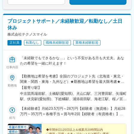
トゲートウェイ・ステーション駅、東海神駅、三俣駅、大阪駅、
大阪阿部野橋駅、蒲生四丁目駅、なんば駅(南海線)、桃谷駅、新今
宮駅前駅、森ノ宮駅、長堀橋駅、西元町駅、神戸三宮駅(阪神)、龍
谷大前深草駅、三条駅(京都府)、四宮駅、五条駅(京都市営)、畝傍
プロジェクトサポート／未経験歓迎／転勤なし／土日
駅、新王寺駅、錦駅、唐橋前駅、近江神宮前駅、近鉄名古屋駅、
休み
駅前駅、栄駅(愛知県)、矢場町駅、犬山遊園駅、第一通り駅、日吉
町駅、東静岡駅、ジヤトコ前駅、天神南駅、香椎宮前駅、香椎神
株式会社テクノスマイル
宮駅、紫駅、櫛田神社前駅、鹿児島中央駅、桜島桟橋通駅、神田
正社員
転勤なし
職種未経験歓迎
業種未経験歓迎
駅(鹿児島県)、二本木口駅、水前寺駅、長崎駅(長崎県)
「未経験でもできるかな…」という不安がある方も大丈夫。あな
たの希望を一緒に叶えます！
仕事内容
【勤務地は希望を考慮】全国のプロジェクト先（北海道・東北・
関東・関西・東海・九州など）★勤務地は希望を最大限考慮★エ
勤務地
リア限定勤務も可能（経験者対象）★転居を伴う転勤なし（希望
【最寄り駅】
者を除く）★U・Iターン歓迎（赴任費用は会社負担）※配属先は希
中京競馬場前駅、土橋駅(愛知県)、犬山口駅、三河豊田駅、矢場町
望・経験・保有資格・プロジェクト状況を考慮して決定します。
駅、伏見駅(愛知県)、下総橘駅、浦添前田駅、海老江駅、桜ノ宮
駅、天満橋駅、堺筋本町駅、鶴崎駅、京急川崎駅、伊勢佐木長者
【未経験者】月給23.5万円～28万円【経験者（無資格）】月給28
町駅、上塩屋駅、大山駅(鹿児島県)、西大垣駅、美濃青柳駅、西岐
万円～35万円＋各種手当＋賞与年2回【経験者（有資格者）】月
阜駅、御代志駅、花畑町駅、原水駅、佐賀駅、入間市駅、君津
給与
給35万円～50万円＋各種手当＋賞与年2回※経験・能力・保有資
駅、南砂町駅、東銀座駅、東日本橋駅、田町駅(東京都)、都庁前
格・前職給与などを考慮し決定します。
駅、赤坂駅(東京都)、西諫早駅、市役所前駅(広島県)、八本松駅、
◆年間休日120日以上＆残業月20時間以内
西条駅(広島県)、播磨横田駅、神戸三宮駅(阪神)、尼崎駅(東海道本
◇建築・設備・土木・プラントなど幅広い案件