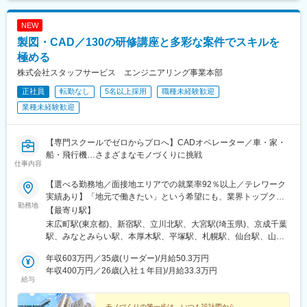
蔵浦和駅、北浦和駅、志木駅、草加駅、上尾駅、熊谷駅、戸田公
園駅、朝霞駅、春日部駅、東大宮駅、ふじみ野駅、越谷レイクタ
NEW
ウン駅、東浦和駅、獨協大学前駅、西船橋駅、柏駅、船橋駅、松
製図・CAD／130の研修講座と多彩な案件でスキルを
戸駅、千葉駅、津田沼駅、本八幡駅(総武線)、南流山駅、流山おお
たかの森駅、舞浜駅、市川駅、海浜幕張駅、新鎌ケ谷駅、新浦安
極める
駅、京成津田沼駅、稲毛駅、京成船橋駅、北習志野駅、浦安駅(千
株式会社スタッフサービス エンジニアリング事業本部
葉県)、新松戸駅、幕張本郷駅、東松戸駅、蘇我駅、南柏駅、新津
正社員
転勤なし
5名以上採用
職種未経験歓迎
田沼駅、我孫子駅、梅田駅(地下鉄)、大阪駅、天王寺駅、なんば駅
(南海線)、京橋駅(大阪府)、新大阪駅、鶴橋駅、淀屋橋駅、本町
業種未経験歓迎
駅、新今宮駅、大阪難波駅、心斎橋駅、東梅田駅、中百舌鳥駅、
南茨木駅(阪急線)、天満橋駅、天下茶屋駅、高槻駅、西梅田駅、弁
天町駅、京都駅、竹田駅(京都府)、山科駅、四条駅(京都市営)、烏
【専門スクールでゼロからプロへ】CADオペレーター／車・家・
丸駅、三宮駅(神戸新交通)、三ノ宮駅、尼崎駅(東海道本線)、新長
船・飛行機…さまざまなモノづくりに挑戦
仕事内容
田駅、新神戸駅、金山駅(愛知県)、名鉄名古屋駅、栄駅(愛知県)、
大曽根駅、伏見駅(愛知県)、刈谷駅、豊橋駅、千種駅、近鉄名古屋
【選べる勤務地／面接地エリアでの就業率92％以上／テレワーク
駅、藤が丘駅(愛知県)、鶴舞駅、上飯田駅、赤池駅(愛知県)、矢場
実績あり】「地元で働きたい」という希望にも、業界トップクラ
町駅、上小田井駅、久屋大通駅、尾張一宮駅、星ケ丘駅(愛知県)、
勤務地
スの取引事業所数約7,000件&プロジェクト数80,000件の中から検
【最寄り駅】
高蔵寺駅、上前津駅、今池駅(愛知県)、岡崎駅、名古屋城駅、丸の
討します。⇒勤務地は北海道・東北・北陸・関東・東海・関西・
末広町駅(東京都)、新宿駅、立川北駅、大宮駅(埼玉県)、京成千葉
内駅(愛知県)、八事駅、春日井駅(名鉄線)、栄町駅(愛知県)、東岡
中国・四国・九州の各都道府県のプロジェクト先※U・Iターン歓迎
駅、みなとみらい駅、本厚木駅、平塚駅、札幌駅、仙台駅、山形
崎駅、名鉄一宮駅、静岡駅、三島駅、浜松駅、沼津駅、草薙駅(東
※面接地エリアでの就業率は92％以上※自動車通勤OK（エリア・
駅、東武宇都宮駅、高崎駅、水戸駅、つくば駅、松本駅、静岡
海道本線)、大垣駅、名鉄岐阜駅、多治見駅、穂積駅、近鉄四日市
プロジェクトによって変動）※寮／社宅制度など福利厚生も充実で
年収603万円／35歳(リーダー)/月給50.3万円
駅、沼津駅、浜松駅、豊田市駅、近鉄名古屋駅、東岡崎駅、あす
駅、津駅、桑名駅、近鉄富田駅、白子駅、宇都宮駅、小山駅、栃
す※最終的な就業先は、希望・スキル・経験を考慮し決定します※
年収400万円／26歳(入社１年目)/月給33.3万円
なろう四日市駅、岐阜駅、富山駅、北鉄金沢駅、草津駅(滋賀県)、
木駅、佐野駅、守谷駅、取手駅、水戸駅、つくば駅、土浦駅、古
給与
受動喫煙対策：敷地内原則禁煙（就業先によっては喫煙所有）
烏丸駅、梅田駅(地下鉄)、三ノ宮駅、和歌山市駅、姫路駅、岡山駅
河駅、牛久駅、日立駅、高崎駅、前橋駅、伊勢崎駅、新前橋駅、
【勤務先企業例】◎自動車・自動車部品トヨタ自動車／日産自動
前駅、紙屋町西駅、新山口駅、薬院駅、平和通駅、めがね橋駅、
太田駅(群馬県)、館林駅、桐生駅、渋川駅、茨木駅、谷町四丁目
モノづくりの第一歩は、いつも設計図から。