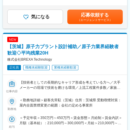
くまでも想定となります。ご経験やスキルを考慮して決定させて
ワークを活かし、大手メーカーから専門性の高い企業まで、多様
転、点検、保守管理業務をお任せします。
いただきます。・賞与年2回・昇給年1回賃金はあくまでも目安の
な活躍のステージを提供しています。
金額であり、選考を通じて上下する可能性があります。月給(月額)
■当社の魅力
応募依頼する
気になる
は固定手当を含めた表記です。
■グループ方針
幅広い分野の案件に携わることで、スキルアップやキャリアアッ
（エージェントサービス）
当社グループは「働く機会と希望を創出する」というミッション
プが可能です。また、当社が提供する案件は多岐にわたるため、
に基づき、企業と人の成長を支援する人材ソリューションサービ
業種を固定せずに様々な経験を積むことができます。
スで、働く人が働きがいを持ち、成長していける職場を作り上げ
ていくとともに、社会変化や産業構造変化に対応できるサービス
NEW
■当社での取り組み
の提供を目指し、「高い成長力のある企業グループに変革する」
質の高い教育研修を実現するために、社内インストラクターの育
【茨城】原子力プラント設計補助／原子力業界経験者
ための取り組みを推進しています。
成やリスキリングにも力を入れています。これにより、社員一人
歓迎◇平均残業20H
ひとりの成長を促進し、キャリアビジョンの実現を支援していま
株式会社BREXA Technology
変更の範囲：会社の定める業務
す。
正社員
職種未経験歓迎
業種未経験歓迎
■研修施設
当社の教育訓練施設では、半導体製造装置の実機を使った設備技
術教育や配属前研修、設計技術基礎教育（3D-CAD）など、専門
【技術者としての長期的なキャリア形成を考えている方へ／大手
性の高い技術者の育成を行っています。これにより、多様な業種
メーカーの現場で技術を磨ける環境／上流工程案件多数／家族手
仕事内容
で活躍できるスキルを身に付けることができます。
当や福利厚生が充実しているため腰を据えて働けます】
＜勤務地詳細＞顧客先常駐（茨城）住所：茨城県 受動喫煙対策：
■当社について
◆職務概要：株式会社アウトソーシングテクノロジーの社員とし
屋内全面禁煙変更の範囲：会社の定める事業所
1971年の創業以来、当社は製造系人材サービスのパイオニア企業
てメーカー企業に常駐し、メーカー技術社員と当社社員と協力し
勤務地
として、産業界と労働市場の発展に貢献してまいりました。長年
て業務します。
＜予定年収＞350万円～450万円＜賃金形態＞月給制＜賃金内訳＞
培ってきたノウハウを活かし、製造派遣、製造請負、人材紹介な
月額（基本給）：210,000円～300,000円＜月給＞210,000円～
どの幅広い人材サービスを提供しています。全国に広がるネット
◆職務詳細：
給与
300,000円＜昇給有無＞有＜残業手当＞有＜給与補足＞※社会人経
ワークを活かし、大手メーカーから専門性の高い企業まで、多様
◇設計補助（CADオペ）