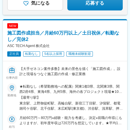
コ嵯峨駅、出町柳駅、京阪山科駅、嵐山駅(阪急線)、祇園四条駅、
気になる
応募する
駅、森田駅、花堂駅、行橋駅、新宮中央駅、二日市駅、西鉄香椎
宮地駅、宇土駅、国府駅(熊本県)、武蔵塚駅、人吉駅、八代駅、館
駅、中洲川端駅、福岡空港駅(鉄道)、湯本駅、泉駅(常磐線)、新白
林駅、川原湯温泉駅、城東駅、前橋駅、板倉東洋大前駅、水上
河駅、湯野上温泉駅、原ノ町駅、福島学院前駅、三宮駅(神戸新交
駅、呉駅、城北駅、西条駅(広島県)、新尾道駅、東福山駅、松永
通)、尼崎駅(東海道本線)、宝塚駅、中山寺駅、中八木駅、明石
駅、原駅(香川県)、栗林公園駅、屋島駅、高松築港駅、瓦町駅、水
駅、旭川四条駅、小樽駅、新千歳空港駅(鉄道)、函館駅、新函館北
NEW
田駅、八代通駅、波川駅、佐川駅、土佐一宮駅、宿毛駅、伊万里
斗駅、九度山駅、岩出駅、御坊駅、新宮駅、加太駅(和歌山県)、和
施工図作成担当／月給60万円以上／土日祝休／転勤な
駅、けやき台駅、弥生が丘駅、東唐津駅、和多田駅、鉄道博物館
歌山大学前駅、立会川駅、王子神谷駅、赤羽駅、乃木坂駅、千葉
駅、南浦和駅、浦和美園駅、籠原駅、八木崎駅、東川口駅、近鉄
し／完休2
中央駅、新宿西口駅、新高島駅、新静岡駅、北鉄金沢駅、丸の内
四日市駅、富田駅(三重県)、四日市駅、志摩神明駅、伊勢中川駅、
駅(愛知県)、大須観音駅、名鉄名古屋駅、矢田駅(愛知県)、ＪＲ松
ASC TECH Agent 株式会社
久居駅、北山形駅、面白山高原駅、蔵王駅、東金井駅、羽前千歳
山駅前駅、港山駅、岡山駅、安里駅、奥武山公園駅、田茂山駅、
正社員
転勤なし
5名以上採用
職種未経験歓迎
駅、高畠駅、下関駅、岩国駅、湯ノ峠駅、目出駅、新南陽駅、周
鵜沼駅、名取駅、宇治駅(京阪線)、嵯峨嵐山駅、元田中駅、山科
防花岡駅、塩山駅、竜王駅、猿橋駅、身延駅、韮崎駅、富士山
駅、嵐電嵯峨駅、京都河原町駅、新水前寺駅、人吉温泉駅、中央
駅、近江八幡駅、栗東駅、京阪石山駅、京阪大津京駅、京阪膳所
前橋駅、新白島駅、琴電志度駅、栗林駅、高松駅(香川県)、春日部
【大手ゼネコン案件多数】未来の景色を描く「施工図作成」。設
駅、南彦根駅、阿久根駅、吉松駅、加治木駅、市立病院前駅(鹿児
駅、あすなろう四日市駅、近鉄富田駅、石山駅、大津京駅、膳所
計と現場をつなぐ施工図の作成・修正業務
島県)、鹿児島中央駅前駅、霧島神宮駅、象潟駅、森岳駅、土崎
駅、中洲通駅、高見橋駅、伊勢佐木長者町駅、馬車道駅、登戸
仕事内容
駅、角館駅、田沢湖駅、能代駅、東三条駅、糸魚川駅、まつだい
駅、武蔵小杉駅、弘前東高前駅、古庄駅、吉原本町駅、京成船橋
駅、直江津駅、東新潟駅、弥彦駅、戸塚駅、関内駅、石川町駅、
★転勤なし（希望勤務地への配属）関東1都3県、北関東3県、関
駅、萩ノ茶屋駅、大阪ビジネスパーク駅、大阪難波駅、なにわ橋
向ケ丘遊園駅、新丸子駅、弘前駅、七戸十和田駅、鰺ケ沢駅、新
西2府4県、東海4県、九州5県、海外の各プロジェクト現場★10名
駅、大阪上本町駅、新地中華街駅、新橋駅、西日暮里駅、秋葉原
勤務地
青森駅、田舎館駅、八戸駅、掛川駅、長沼駅(静岡県)、藤枝駅、来
以上の積極採用★U・Iターン歓迎！★海外で働くチャンスあり！
【最寄り駅】
駅、牛田駅(東京都)、蔵前駅、とうきょうスカイツリー駅、今市
宮駅、本吉原駅、富士駅、羽咋駅、四十万駅、笠師保駅、曽谷
★入社時に引越しが必要な場合は転居費用を会社が全額負担！
駅、西田原本駅、生駒駅、王寺駅、新魚津駅、インテック本社前
東京駅、上野御徒町駅、高輪台駅、新宿三丁目駅、汐留駅、都電
駅、鶴来駅、井口駅(石川県)、我孫子駅、佐倉駅、蘇我駅、船橋
（自己負担のかからない社員寮も利用可能）★マイカー通勤可※案
駅、サンドーム西駅、越前花堂駅、紫駅、香椎駅、呉服町駅(福岡
雑司ケ谷駅、北千住駅、末広町駅(東京都)、渋谷駅、浅草駅、押上
駅、大網駅、茂原駅、今池駅(大阪府)、大阪城公園駅、なんば駅
件による特に施工図作成担当は、どのプロジェクトでも求められ
県)、三ノ宮駅、宝塚南口駅、中山観音駅、山陽明石駅、さっぽろ
駅、日暮里駅(舎人ライナー)、九段下駅、神田駅(東京都)、大手町
(地下鉄)、淀屋橋駅、鶴橋駅、十三駅、佐伯駅、大在駅、東中津
るほど、ニーズの高いポジション。業界内での雇用を創出しつ
月給60万円～80万円※経験・能力を考慮し、決定※前職の年収にも
駅、函館駅前駅、京王八王子駅、王子駅、赤羽岩淵駅、都庁前
駅(東京都)、大門駅(東京都)、有楽町駅、新横浜駅、小田原駅、新
駅、日田駅、天ケ瀬駅、亀川駅、愛野駅、諏訪駅、現川駅、西浜
つ、安定した働き方が実現できるように、労働条件の整備も行っ
よりますが、初年度年収は720万円を想定しています。★平均120
駅、日吉町駅、七ツ屋駅、三宮・花時計前駅、矢場町駅、近鉄名
高島駅、大船駅、鎌倉駅、関内駅、藤沢本町駅、片瀬江ノ島駅、
給与
町駅、島原駅、市布駅、穂高駅、駒ケ根駅、姨捨駅、野辺山駅、
ています。＜プロジェクト先＞■首都圏／東京、神奈川、千葉、埼
万円以上UP！年収が大幅アップするチャンス！＜先輩社員の年収
古屋駅、大曽根駅、西堀端駅、西川緑道公園駅、おもろまち駅、
鵠沼海岸駅、長谷駅(神奈川県)、京急川崎駅、箱根湯本駅、元町・