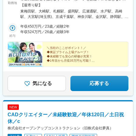
線)、明石駅、林崎松江海岸駅、京都駅、西院駅(阪急線)、長岡京
勤務地
ネスパーク駅、東淀川駅、大江橋駅、西大橋駅、なんば駅(地下
り、転居を伴う転勤なし！【本社・本部】大阪本社／大阪府大阪
【最寄り駅】
駅、大宮駅(京都府)、西大路駅、上鳥羽口駅、十条駅(京都府・近
鉄)、四ツ橋駅、大阪梅田駅(阪神線)、なかもず駅、南茨木駅(大阪
市北区曽根崎2-12-7東京本部／東京都品川区大崎1-2-2【拠点】■
東梅田駅、大崎駅、札幌駅、盛岡駅、広瀬通駅、水戸駅、高崎
鉄線)、向日町駅、淀駅、烏丸御池駅、六番町駅、北岡崎駅、今池
モノレール)、高槻市駅、九条駅(京都府)、くいな橋駅、神戸三宮
札幌支社／北海道札幌市北区北7条西4-12■盛岡支社／岩手県盛岡
駅、大宮駅(埼玉県)、京成千葉駅、神奈川駅、金沢駅、静岡駅、矢
駅(愛知県)、ナゴヤドーム前矢田駅、高蔵寺駅、柏森駅、知立駅、
駅(阪神)、西代駅、森下駅(愛知県)、新豊橋駅、車道駅、小田井
市盛岡駅前通15-19■仙台支社／宮城県仙台市青葉区花京院2-1-
場町駅、胡町駅、高松築港駅、祇園駅(福岡県)、県庁前駅(沖縄
大府駅、鶴舞駅、栄駅(愛知県)、金山駅(愛知県)、伏見駅(愛知
駅、東大手駅、三島広小路駅、草薙駅(静岡鉄道線)、岐阜駅、あす
65■水戸支社／茨城県水戸市桜川1-1-25■高崎支社／群馬県高崎市
年収450万円／23歳／経験2年
県)、新宿駅(東京メトロ)、渋谷駅、池袋駅、横浜駅、北千住駅、
県)、豊橋駅、大曽根駅、矢場町駅、藤が丘駅(愛知県)、刈谷駅、
なろう四日市駅、西桑名駅、富田駅(三重県)、宇都宮駅東口駅、西
八島町58-1■大宮支社／埼玉県さいたま市大宮区宮町1-114-1■千
年収524万円／26歳／経験3年
東京駅、梅田駅(地下鉄)、高田馬場駅、新橋駅、品川駅、大阪駅、
千種駅、小牧原駅、東刈谷駅、土橋駅(愛知県)、新栄町駅(愛知
給与
桐生駅、谷町六丁目駅、宮之阪駅、百舌鳥八幡駅、大阪天満宮
葉支社／千葉県千葉市中央区新町3-13■横浜支社／神奈川県横浜市
押上駅、秋葉原駅、目黒駅、西船橋駅、名古屋駅、京都駅、代々
県)、日進駅(愛知県)、二川駅、丸の内駅(愛知県)、春日井駅(中央
駅、玉造駅、大阪上本町駅、渡辺橋駅、吹田駅(阪急線)、和田塚
神奈川区金港町3-1■金沢支社／石川県金沢市広岡1-5-23■静岡支社
木上原駅、天王寺駅、上野駅、なんば駅(地下鉄)、博多駅、町田
本線)、東名古屋港駅、三河豊田駅、国府宮駅、国際センター駅、
駅、丸太町駅(京都市営)、西院駅(京福線)、洛西口駅、新田駅(京都
／静岡県静岡市葵区御幸町11-30■名古屋支社／愛知県名古屋市中
＼当社のここがポイント！／
駅、金山駅(愛知県)、武蔵小杉駅、京橋駅(大阪府)、大手町駅(東京
小牧口駅、常滑駅、岩倉駅(愛知県)、三郷駅(愛知県)、三河安城
◆東証プライム上場グループ！
府)、京田辺駅、三条京阪駅、ハーバーランド駅、宝塚南口駅、住
区栄3-13-20■広島支社／広島県広島市中区幟町13-11■高松支社／
都)、綾瀬駅、中野駅(東京都)、有楽町駅、蒲田駅、吉祥寺駅、川
駅、稲沢駅、安城駅、共和駅、藤川駅、乙川駅、新金谷駅、三島
◆未経験でも安心の研修が充実！
吉駅(兵庫県・阪神線)、山陽姫路駅、山陽明石駅、川西池田駅、旧
香川県高松市寿町1-2-5■福岡支社／福岡県福岡市博多区博多駅前
崎駅、三宮駅(神戸市営)、船橋駅、中目黒駅、柏駅、五反田駅、西
◆1年目から月収35万円も可能！
駅、掛川駅、新富士駅(静岡県)、藤枝駅、博多駅、小倉駅(福岡
居留地・大丸前駅、さくら夙川駅、芦屋川駅、ハーブ園山麓駅、
1-11-27■沖縄支社／沖縄県那覇市久米2-3-15※無期雇用派遣での
◆手厚い資格取得支援制度あり！
日暮里駅、藤沢駅、大井町駅、日暮里駅、新横浜駅、恵比寿駅、
県)、天神駅、呉服町駅(福岡県)、赤坂駅(福岡県)、天神南駅、渡辺
伊丹駅(阪急線)、山陽垂水駅、阪神国道駅、日吉町駅、新清水駅、
勤務となります。
鶴橋駅、和光市駅、飯田橋駅、国分寺駅、神保町駅、登戸駅、市
通駅、熊本駅、スタジアムシティサウス駅、いわき駅、金沢駅、
休みも、収入も、スキルも手に入る――。
長沼駅(静岡県)、新日本橋駅、新御茶ノ水駅、新宿駅(東京メト
ケ谷駅、小竹向原駅、立川駅、泉岳寺駅、仙台駅、錦糸町駅、淀
転職するなら”欲張り事務”になりませんか？
長野駅、福井駅、岡山駅、松山市駅、福山駅、広島駅、横川駅(広
ロ)、後楽園駅、二重橋前駅、学習院下駅、高輪台駅、内幸町駅、
屋橋駅、新大阪駅、四ツ谷駅、新木場駅、戸塚駅、名鉄名古屋
気になる
応募する
島県)、中電前駅、呉駅、勝田駅、日立駅、大甕駅、常陸多賀駅、
末広町駅(東京都)、京急蒲田駅、稲荷町駅(東京都)、御成門駅、銀
駅、松戸駅、海老名駅(相鉄・小田急)、日吉駅(神奈川県)、九段下
佐和駅、研究学園駅、宇都宮駅、小山駅、太田駅(群馬県)、中央前
座一丁目駅、芝公園駅、鮫洲駅、白金高輪駅、立川南駅、九品仏
駅、荻窪駅、三軒茶屋駅、日本橋駅(東京都)、田町駅(東京都)、豊
橋駅、新前橋駅、苫小牧駅、さっぽろ駅、青森駅、秋田駅、長岡
駅、高島町駅、高津駅(神奈川県)、和泉多摩川駅、梶が谷駅、東海
洲駅、長津田駅、三ノ宮駅、神田駅(東京都)、下北沢駅、御茶ノ水
駅、近鉄四日市駅、大和西大寺駅、鳥取駅、松江駅、下関駅、徳
神駅、京成八幡駅、東京ディズニーランド・ステーション駅、大
駅、千葉駅、栄駅(愛知県)、大和駅(神奈川県)、銀座駅、巣鴨駅、
島駅、高松駅(香川県)、高知駅、佐賀駅、大分駅、宮崎駅、鹿児島
NEW
阪城北詰駅、ＪＲ難波駅、長堀橋駅、七条駅、駒ケ林駅、ナゴヤ
浅草駅、大船駅、新今宮駅、橋本駅(神奈川県)、新宿三丁目駅、本
中央駅、彦根駅、新宿西口駅、立川駅、千葉駅、あおば通駅、西
ドーム前矢田駅、駅前駅、西一宮駅、東別院駅、池下駅、国際セ
CADクリエイター／未経験歓迎／年休120日／土日祝
町駅、溝の口駅、あざみ野駅、上大岡駅、練馬駅、川越駅、中央
松本駅、新静岡駅、第一通り駅、新豊田駅、名古屋駅、名鉄岐阜
ンター駅、第一通り駅、県立美術館前駅、東宿郷駅、扇町駅(大阪
林間駅、赤羽駅、王子駅、水道橋駅、大門駅(東京都)、大崎広小路
休／c
駅、四条駅(京都市営)、大阪梅田駅(阪神線)、神戸三宮駅(阪神)、
府)、桃山御陵前駅、西大路三条駅、京都市役所前駅、高速神戸
駅、さっぽろ駅、あおば通駅、北鉄金沢駅、新静岡駅、銀山町
山陽姫路駅、紙屋町東駅、薬院大通駅、浜町アーケード駅、通町
株式会社オープンアップコンストラクション（旧株式会社夢真）
駅、御影駅(兵庫県・阪神線)、県庁前駅(兵庫県)、芦屋駅(阪神
駅、高松駅(香川県)、旭橋駅、新宿西口駅、表参道駅、東池袋駅、
筋駅、県庁前駅(愛媛県)、高見馬場駅、小川町駅(東京都)、赤坂見
線)、風の丘中間駅、久寿川駅、柚木駅(静岡鉄道線)、竹橋駅、淡