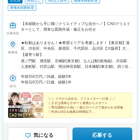
正社員
転勤なし
5名以上採用
職種未経験歓迎
新高島駅、牛田駅(東京都)、二重橋前駅、大阪梅田駅(阪神線)、西
附駅、向原駅(東京都)、人形町駅、新大久保駅、京橋駅(東京都)、
路町駅、新宿御苑前駅
早稲田駅、内幸町駅、北品川駅、西梅田駅、とうきょうスカイツ
業種未経験歓迎
泉岳寺駅、虎ノ門ヒルズ駅、巣鴨新田駅、新御徒町駅、新宿駅(東
リー駅、末広町駅(東京都)、京成西船駅、近鉄名古屋駅、代々木八
京メトロ)、竹橋駅、宝町駅(東京都)、銀座一丁目駅、中野新橋
幡駅、大阪阿部野橋駅、稲荷町駅(東京都)、大阪難波駅、東別院
駅、台場駅、新御茶ノ水駅、内幸町駅、都庁前駅、四ツ谷駅、麹
駅、新丸子駅、大阪城北詰駅、竹橋駅、京急蒲田駅、京急川崎
【未経験から手に職◇クリエイティブな自分へ！】CADクリエイ
町駅、浅草駅(ＴＸ)、大崎広小路駅、面影橋駅、両国駅(都営線)、
駅、東海神駅、代官山駅、日暮里駅(舎人ライナー)、石上駅、下神
ターとして、簡単な図面作成・修正をお任せ
新橋駅、柳小路駅、八丁畷駅、星川駅、馬車道駅、国道駅、鹿島
仕事内容
明駅、大阪上本町駅、新御茶ノ水駅、向ケ丘遊園駅、新桜台駅、
田駅、緑町駅、高島町駅、海老名駅(相模線)、千葉中央駅、京成西
立川北駅、高輪ゲートウェイ駅、仙台駅(地下鉄)、大江橋駅、西中
船駅、北与野駅、大阪城公園駅、なんば駅(地下鉄)、古川橋駅、な
★転勤はありません！★希望エリアを考慮します！【東京都】港
島南方駅、麹町駅、海老名駅(相模線)、西太子堂駅、三越前駅、三
にわ橋駅、渡辺橋駅、新大阪駅、西大橋駅、心斎橋駅、堺筋本町
区、渋谷区、中央区、新宿区、千代田区、品川区【大阪府】大阪
田駅(東京都)、新豊洲駅、三宮駅(神戸新交通)、新日本橋駅、池ノ
勤務地
駅、大阪天満宮駅、西元町駅、計算科学センター駅、山陽明石
市★U・Iターン歓迎★車通勤OK（配属先による）★社員寮がある
【最寄り駅】
上駅、栄町駅(愛知県)、東銀座駅、千石駅、浅草駅(ＴＸ)、新今宮
駅、西院駅(京福線)、くいな橋駅、桂川駅(京都府)、日比野駅(名古
勤務地あり（一部、寮費全額補助付きの勤務地もあり）★「転勤
虎ノ門駅、潮見駅、京橋駅(東京都)、なんば駅(南海線)、渋谷駅、
駅前駅、堺筋本町駅、高津駅(神奈川県)、豊島園駅(都営線)、赤羽
屋市営)、大門駅(愛知県)、矢田駅(愛知県)、上前津駅、栄町駅(愛
なし」を選択の際は条件などが多少変動いたします。面接の際に
人形町駅、代官山駅、明治神宮前駅、日本橋駅(東京都)、四ツ谷
岩淵駅、王子駅前駅、桜木町駅、御成門駅、北１２条駅、千葉中
知県)、東別院駅、森下駅(愛知県)、車道駅、高岳駅、久屋大通
ご質問ください。
駅、新宿三丁目駅、新宿西口駅、西新宿駅、東京駅、有楽町駅、
央駅、七ツ屋駅、日吉町駅、八丁堀駅(広島県)、片原町駅(香川
駅、多屋駅、祇園駅(福岡県)、熊本駅前駅、八千代町駅、市役所前
年収550万円／26歳、経験5年
内幸町駅、五反田駅、大崎駅、銀座一丁目駅、東銀座駅、新日本
県)、櫛田神社前駅、新宿駅、都電雑司ケ谷駅、高島町駅、京成関
駅(長野県)、福井駅(福井県)、横川駅、市役所前駅(広島県)、宇都
年収320万円／22歳、経験1年
橋駅、大阪上本町駅、本町駅、谷町四丁目駅、心斎橋駅、長堀橋
屋駅、汐留駅、高輪台駅、岩本町駅、天王寺駅前駅、京成上野
給与
宮駅東口駅、阿波富田駅、高松築港駅、高知駅前駅、仲御徒町
駅、虎ノ門ヒルズ駅、宝町駅(東京都)、なんば駅(地下鉄)、表参道
駅、なんば駅(南海線)、大阪ビジネスパーク駅、銀座一丁目駅、京
駅、立川南駅、北１２条駅、仙台駅(地下鉄)、日吉町駅、新浜松
駅、小伝馬町駅、恵比寿駅、原宿駅、三越前駅、麹町駅、東新宿
成船橋駅、西日暮里駅(舎人ライナー)、桃谷駅、江古田駅、立川南
駅、名鉄名古屋駅、新富町駅(富山県)、東梅田駅、三宮駅(神戸新
＼＼ イチから歩める、クリエイターへの道 ／／
駅、新宿駅、都庁前駅、二重橋前駅、新橋駅、大崎広小路駅、銀
駅、白金高輪駅、なにわ橋駅、南方駅(大阪府)、茅場町駅、淡路町
◇まずは簡単なサポート業務からスタート
交通)、西川緑道公園駅、本通駅、旦過駅、桜町駅(長崎県)、九品
座駅、谷町九丁目駅、堺筋本町駅、四ツ橋駅、霞ケ関駅(東京都)、
駅、東北沢駅、栄町駅(千葉県)、久屋大通駅、駒込駅、本所吾妻橋
◇専任講師が心強い！個人のペースで進められる研修
寺交差点駅、市役所前駅(愛媛県)、甲東中学校前駅、淡路町駅、溜
大阪難波駅、水天宮前駅、茅場町駅、新宿駅(東京メトロ)、西新宿
◇年休120日＆残業20時間以下
駅、動物園前駅、武蔵溝ノ口駅、豊島園駅(西武線)、飛鳥山駅、馬
池山王駅、東池袋四丁目駅、西武新宿駅、六本木一丁目駅、日比
◇月給23.8万円以上（東京の場合）
五丁目駅、大手町駅(東京都)、日比谷駅、汐留駅、不動前駅、築地
車道駅、浜松町駅
谷駅、西新宿五丁目駅、お台場海浜公園駅、永田町駅、参宮橋
◇ホワイト企業認定ゴールド
市場駅、淀屋橋駅、近鉄日本橋駅
駅、芝公園駅、田原町駅(東京都)、浅草橋駅、西大島駅、岩本町
駅、築地市場駅、神奈川駅、京急川崎駅、栄町駅(千葉県)、大阪難
気になる
応募する
波駅、東淀川駅、扇町駅(大阪府)、西新町駅、西大路三条駅、東向