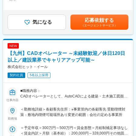
手当/月：1,000円～50,000円＜月給＞241,000円～530,000円＜昇
があります。
に一級建築事務所も開設しており、建設業が抱える人不足・資材
給有無＞有＜残業手当＞有＜給与補足＞※経験、資格を考慮の上決
不足・低コスト等への対応として、さまざまな技術に関する業務
定します。■昇給：過去実績3,000円／月賃金はあくまでも目安の
■こんな方が活躍中！
支援も行っています。
金額であり、選考を通じて上下する可能性があります。月給(月額)
東海圏では女性社員も４割～５活躍し、社会経験のない方や大学
■働き方
応募依頼する
気になる
は固定手当を含めた表記です。
中退から入社されている方も多数。コンビニ店員や飲食店ホー
基本的に土日休みで休日出勤した際も振替休日を利用されている
（エージェントサービス）
ル・事務員・整備士・自衛隊など。
方がほとんどです。また、建設業界の事業会社に所属されている
方だとサービス残業を行っている方も多いのが実態です。しかし
■残業時間に関して
当社は派遣契約を結んでおり、残業代を正確に請求させて頂きま
平均残業は20h程です。資格取得講座を受講中も給与が発生し、
NEW
すので、サービス残業は発生致しません。
所定労働時間外の受講は残業としてカウントされます。
■同業他社との違い：
【九州】CADオペレーター ～未経験歓迎／休日120日
【スーパーゼネコンOBで現場を熟知した代表取締役】
以上／建設業界でキャリアアップ可能～
■知名度抜群！
弊社代表者はスーパーゼネコン出身で、全国各地の現場を30年以
株式会社ヒット・イール
当社は人材業界３位、グループ会社216社・社員数13万名以上の
上経験。工事の流れ・仕事の内容・現場での苦労など知り尽くし
BREXA Technologyの子会社のため、業界屈指のブランド力と知
ています。
契約社員
5名以上採用
名度を誇ります。
【社員とのコミュニケーション重視が魅力】
仕事の悩みや技術的な問題、ときには個人的な相談など！とにか
変更の範囲：会社の定める業務
くなんでも相談できるあたたかい会社でありたいと常々願い努力
■職務内容：
しています。また、他の現場で働く社員との技術交流を深めるこ
CADオペレーターとして、AutoCADによる建築・土木施工図面の
仕事内容
とができるよう、勉強会や懇親会を行っています。
修正業務および施工図の作成を行います。
同社の大きな魅力として、スキルアップのチャンスが豊富です。
＜勤務地詳細＞各顧客先住所：※事業管内の各顧客先 受動喫煙対
変更の範囲：会社の定める業務
実績として、事務からCADオペレーターへ行かれた方、CADオペ
策：敷地内喫煙可能場所あり変更の範囲：会社の定める事業所
レーターから施工管理へ移りご活躍いただいている方も多数いま
勤務地
す。社員が望んだスキルアップを全力で応援サポートします。
＜予定年収＞300万円～500万円＜賃金形態＞月給制補足事項なし
＜賃金内訳＞月額（基本給）：200,000円～328,000円その他固定
■同社の強み：