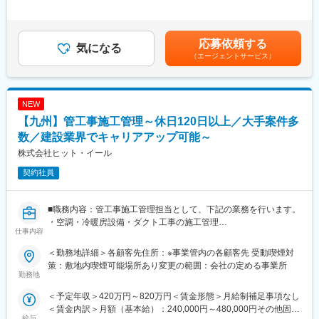
定年：65歳です。その後も１年更新での契約社員としてご活躍い
・備考：持ち物無／私服参加OK
＞※経験・スキルを考慮のうえ、当社規定にて決定賃金はあくまで
ただけます。
も目安の金額であり、選考を通じて上下する可能性があります。
手厚い福利厚生：配属先への勤務に伴う引っ越し費用に関して
■業界屈指の資格取得支援あり※対象：90資格
月給(月額)は固定手当を含めた表記です。
は、会社が全額負担します。家賃補助の金額に関して、6万円（家
・テキストや願書の無料配布、講座受講代無料、対策講座を受講
応募依頼する
気になる
賃＋共益費）の物件を上限として半分を支給いたします。他にも
中もお給料支給！
（エージェントサービス）
家族手当制度等がございます。
■業務内容
◆十人十色のキャリアパス：
力仕事ではなく、道路や鉄道、ビルなどの大型工事プロジェクト
◎専門性を高めキャリアが目指せる
NEW
チームでの職人さんのシフト管理やスケジュール管理、安全・品
◎異なる分野・異なる業種へのチャレンジも可能
質チェックを担当します。書類作成などのオフィスワークもあ
【九州】管工事施工管理～休日120日以上／大手案件多
◎管理職・マネジメントやスペシャリストなど思考に合わせ選択
り、PCスキルを身につけながら、20代で国家資格の取得が可能で
数／建設業界でキャリアアップ可能～
できる
す。「専門知識がないけど大丈夫かな？」と思う方もご安心くだ
株式会社ヒット・イール
さい。
◆スキルアップ支援体制：
契約社員
◎24時間365日好きな時間に技術系動画や勉強が可能！
■研修・フォロー制度
◎Zoomにて技術研修を月数回開催！プログラミングや設計など幅
入社後2週間～1か月間は全体研修をにて、名刺交換、電話対応、
広いトピックスを用意
メール作成、業務の流れ、建築構造、点検方法、評価制度、勤怠
■職務内容：管工事施工管理担当として、下記の業務を行います。
◎スキルUPが給与UPにつながる！アカデミー制度で取得した単
管理などを学びます。
・空調・冷暖房設備・ダクト工事の施工管理
位に応じて給与UPが行われる仕組み
仕事内容
配属後1～2年は、先輩がマンツーマンで業務の流れやコツを教え
・現場施工に伴う図面チェックや書類作成 等
◎専門教育機関で技術取得が目指せる！
ます。他３名の当社担当が「現場で不安事項はないか？」「相談
■同社の強み
＜勤務地詳細＞各顧客先住所：※事業管内の各顧客先 受動喫煙対
したいことはないか？」などの現状不満解消や将来やりたいこと
建設・プラント業界を中心に、施工管理、設計、施工図作成、
策：敷地内喫煙可能場所あり変更の範囲：会社の定める事業所
の明確化をお手伝いするために定期的にご連絡をさせていただき
CAD オペレーター、事務等を派遣する、人材派遣会社です。大手
勤務地
変更の範囲：会社の定める業務
ます。人間関係からキャリアに関する相談まで幅広くご相談でき
ゼネコン５社ともに取引があり、目玉工事に関わりながらスキル
＜予定年収＞420万円～820万円＜賃金形態＞月給制補足事項なし
る担当がつきますので入社後もご安心ください！
アップできるチャンスが多くあります。また、大手とのつながり
＜賃金内訳＞月額（基本給）：240,000円～480,000円その他固定
その他、女性懇談会、年次別フォローアップ研修、リーダー研修
があるからこそ実現できる夢へのバックアップしています。さら
給与