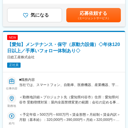
くまでも想定となります。ご経験やスキルを考慮して決定させて
することができ、幅広い知識とスキルを身に付けることが可能。
設備の点検、部品の交換（モーターやカップリング等芯出し）
いただきます。・賞与年2回・昇給年1回賃金はあくまでも目安の
基本的には一つのプロジェクトで長く就業していただくことを考
設備の補修工事（溶接、溶断等）。
金額であり、選考を通じて上下する可能性があります。月給(月額)
えております。
応募依頼する
気になる
は固定手当を含めた表記です。
※eラーニング研修
■当社の魅力
（エージェントサービス）
携帯電話・PCから24時間365日、好きな時間に技術系の動画や、
幅広い分野の案件に携わることで、スキルアップやキャリアアッ
テキストを用いて勉強が可能。
プが可能です。また、当社が提供する案件は多岐にわたるため、
<研修内容例>
業種を固定せずに様々な経験を積むことができます。
・Word/Excel/Powerpoint
NEW
・衛生管理者試験 関係法令
■当社での取り組み
【愛知】メンテナンス・保守（原動力設備）◇年休120
・工程リーダー研修
質の高い教育研修を実現するために、社内インストラクターの育
日以上／手厚いフォロー体制あり◇
・CAD_CATIA（設計ツール）
成やリスキリングにも力を入れています。これにより、社員一人
日総工産株式会社
ひとりの成長を促進し、キャリアビジョンの実現を支援していま
変更の範囲：会社の定める業務
す。
正社員
■研修施設
当社の教育訓練施設では、半導体製造装置の実機を使った設備技
■職務内容
術教育や配属前研修、設計技術基礎教育（3D-CAD）など、専門
当社では、スマートフォン、自動車、医療機器、産業機器、宇宙
仕事内容
性の高い技術者の育成を行っています。これにより、多様な業種
開発やロケット開発など多岐にわたる分野での案件を取り扱って
で活躍できるスキルを身に付けることができます。
います。メンテナンス・保守エンジニアとしてこれらのプロジェ
＜勤務地詳細＞プロジェクト先（愛知県刈谷市）住所：愛知県刈
クトに携わっていただきます。配属先の業務は、経験やスキルを
谷市 受動喫煙対策：屋内全面禁煙変更の範囲：会社の定める事業
■当社について
考慮して決定します。ご本人の強みを最大限に活かせる環境を準
勤務地
所
1971年の創業以来、当社は製造系人材サービスのパイオニア企業
備いたします。
＜予定年収＞500万円～600万円＜賃金形態＞月給制＜賃金内訳＞
として、産業界と労働市場の発展に貢献してまいりました。長年
月額（基本給）：320,000円～390,000円＜月給＞320,000円～
培ってきたノウハウを活かし、製造派遣、製造請負、人材紹介な
【アサイン業務例】
給与
390,000円＜昇給有無＞有＜残業手当＞有＜給与補足＞※上記はあ
どの幅広い人材サービスを提供しています。全国に広がるネット
原動力設備（電気、水、エアー、蒸気、空調、排水処理等）の運