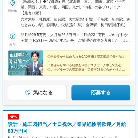
【転勤なし】◆47都道府県（北海道、東北、関東、北陸・甲信
県)、三ノ宮駅、市民広場駅、計算科学センター駅、貿易センター
越、関西、東海、中国、四国、九州、沖縄）の各プロジェクト先※
駅、灘駅、天神南駅、天神駅、平和通駅、博多駅、白木原駅、春
勤務地
希望勤務地にほぼ100％配属。希望のエリアを聞かせてくださ
【最寄り駅】
日原駅、渡辺通駅、恵庭駅、新さっぽろ駅、西１１丁目駅、バス
い。※エリアにより異なる場合がありますが、希望エリアを管轄す
六本木駅、札幌駅、仙台駅、大宮駅(埼玉県)、千葉駅、新宿駅、み
センター前駅、豊水すすきの駅、中央区役所前駅、東本願寺前
る支店内で配属されています。※U・Iターン支援あり（引越し費用
なとみらい駅、静岡駅、栄駅(愛知県)、金沢駅、梅田駅(地下鉄)、
駅、西１５丁目駅、泉中央駅、古川駅、中野栄駅、広瀬通駅、岩
会社負担）※各プロジェクト近くに自己負担実質0円の社宅あり※
神戸三宮駅(阪神)、銀山町駅、博多駅、八王子駅、江坂駅、中部国
切駅、上島駅、高塚駅、遠州小松駅、日吉町駅、曳馬駅、積志
社内規定あり北海道 東北／青森、岩手、宮城、秋田、山形、福島
◎月給29.5万円～／月給26.5万円～／月給23.1万円～のいずれか
際空港駅(鉄道)、伏見駅(愛知県)、鶴舞駅、上前津駅、国際センタ
駅、みらい平駅、竜ケ崎駅、研究学園駅、玖村駅、井口駅(広島
関東／東京、神奈川、千葉、埼玉、茨城、栃木、群馬 北陸・甲信
＋賞与下記(1)～(3)のいずれかを、ご希望や適性を考慮したうえで
ー駅、ナゴヤドーム前矢田駅、今治駅、大手町駅(愛媛県)、梅津寺
県)、比治山下駅、矢野駅、向洋駅、岡山駅前駅、三菱自工前駅、
給与
越／新潟、長野、富山、石川、福井、山梨 関西／大阪、京都、滋
決定します。＼1年目の想定年収359万円～407万円／(1)月給23万
駅、新居浜駅、壬生川駅、伊予大洲駅、友部駅、ひたち野うしく
城下駅(岡山県)、栄駅(岡山県)、清輝橋駅、津駅、南四日市駅、島
賀、兵庫、奈良、和歌山 東海／愛知、静岡、三重、岐阜 中国・四
1,000円＋賞与年2回（計2ヶ月分）※固定残業なし(2)月給26万
駅、牛久駅、古河駅、鹿島神宮駅、取手駅、妹尾駅、岡山駅前
ケ原駅、明野駅、新鵜沼駅、小泉駅、多治見駅、上呂駅、南草津
国／鳥取、島根、岡山、広島、山口、徳島、香川、高知、愛媛 九
5,000円＋賞与なし（一律支給の業績手当6万6,200円を含む）※固
◇未経験から始められるCAD事務！安定環境で長く働け
駅、大元駅、宇野駅、児島駅、茶屋町駅、牧志駅、壺川駅、小禄
駅、手原駅、栗東駅、上所駅、白山駅(新潟県)、高崎駅、境町駅、
る
州／福岡、佐賀、長崎、熊本、大分、宮崎、鹿児島、沖縄＜交通
定残業なし(3)月給29万5,675円＋賞与なし（一律支給の業績手当6
駅、石嶺駅、赤嶺駅、古島駅、一ノ関駅、雫石駅、仙北町駅、盛
新伊勢崎駅、小山駅、東宿郷駅、清陵高校前駅、湯本駅、郡山駅
◇基礎から学べる研修あり◎デスクワーク中心で安心
＞各プロジェクト先により異なります。※基本的に現場へは直行直
万6,200円＋固定残業手当15時間分／3万675円を含む※超過分は別
駅、大釜駅、二戸駅、新鵜沼駅、西岐阜駅、穂積駅、中津川駅、
◇大手グループの安定基盤！定着率98％の働きやすさ
(福島県)、郡山富田駅、てだこ浦西駅、美栄橋駅、壺川駅、安里
帰。※自動車通勤OKのプロジェクトあり※通勤圏内の希望を最大限
途支給）▼(3)の場合の社内研修中の給与月給26万5,000円＋賞与
◇土日祝休み×残業少なめで、無理なく続けられる環境
土岐市駅、美濃太田駅、延岡駅、南延岡駅、運動公園駅(宮崎県)、
駅、都通駅、栗野駅、真幸駅、水前寺駅、藤崎宮前駅、河原町駅
考慮。
なし（一律支給の業績手当6万6,200円を含む）※固定残業なし▽
高鍋駅、日向市駅、油津駅、気仙沼駅、松島海岸駅、泉中央駅、
(熊本県)、厚東駅、梶栗郷台地駅、岩国駅、磯鶏駅、青笹駅、金ケ
年収例350万円（25歳／入社1年）473万円（35歳／入社3年）
陸前白沢駅、美田園駅、杜せきのした駅、宇治駅(奈良線)、トロッ
崎駅、青森駅、吹越駅、西金沢駅、西泉駅、銀座一丁目駅、新板
652万円（39歳／入社8年）
コ嵯峨駅、出町柳駅、京阪山科駅、嵐山駅(阪急線)、祇園四条駅、
気になる
応募する
橋駅、東銀座駅、さっぽろ駅、仙台駅、虎ノ門ヒルズ駅、新静岡
宮地駅、宇土駅、国府駅(熊本県)、武蔵塚駅、人吉駅、八代駅、館
駅、近鉄名古屋駅、北鉄金沢駅、稲荷町駅(広島県)、櫛田神社前
林駅、川原湯温泉駅、城東駅、前橋駅、板倉東洋大前駅、水上
駅、旭橋駅、住吉駅(東京都)、表参道駅、恵比寿駅、代々木八幡
駅、呉駅、城北駅、西条駅(広島県)、新尾道駅、東福山駅、松永
駅、原宿駅、参宮橋駅、西早稲田駅、麹町駅、東新宿駅、新宿
駅、原駅(香川県)、栗林公園駅、屋島駅、高松築港駅、瓦町駅、水
駅、二重橋前駅、秋葉原駅、上野駅、鶯谷駅、京急蒲田駅、宝町
NEW
田駅、八代通駅、波川駅、佐川駅、土佐一宮駅、宿毛駅、伊万里
駅(東京都)、月島駅、茅場町駅、築地駅、三越前駅、新橋駅、中野
設計・施工図担当／土日祝休／業界経験者歓迎／月給
駅、けやき台駅、弥生が丘駅、東唐津駅、和多田駅、鉄道博物館
新橋駅、下神明駅、新馬場駅、反町駅、鶴見駅、六郷土手駅、高
駅、南浦和駅、浦和美園駅、籠原駅、八木崎駅、東川口駅、近鉄
80万円可
島町駅、桜木町駅、阪東橋駅、上星川駅、二子新地駅、横須賀
四日市駅、富田駅(三重県)、四日市駅、志摩神明駅、伊勢中川駅、
駅、新杉田駅、東千葉駅、市川駅、千葉駅、県庁前駅(千葉県)、東