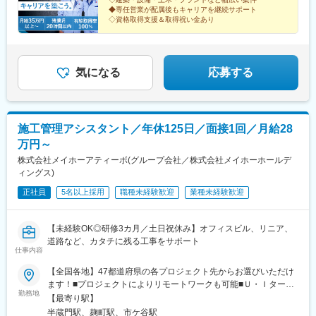
線)、呉服町駅(福岡県)、博多駅、赤坂駅(福岡県)、薬院大通駅、渡
◆専任営業が配属後もキャリアを継続サポート
辺通駅、若松駅、黒崎駅、宮崎空港駅(鉄道)、塩崎駅、栄駅(愛知
◇資格取得支援＆取得祝い金あり
県)、丸の内駅(愛知県)、野田阪神駅、天満駅、大阪城北詰駅、北
浜駅(大阪府)、港町駅、関内駅、室駅、辛島町駅、銀座駅、馬喰横
山駅、三田駅(東京都)、西新宿駅、溜池山王駅、中電前駅、三宮駅
(神戸新交通)、祇園駅(福岡県)、天神駅、薬院駅、黒崎駅前駅、大
気になる
応募する
須観音駅、野田駅(阪神線)、扇町駅(大阪府)、大阪天満宮駅、なに
わ橋駅、六郷土手駅、日ノ出町駅、熊本城・市役所前駅、銀座一
丁目駅、馬喰町駅、芝浦ふ頭駅、新宿西口駅、赤坂見附駅、鷹野
橋駅、三宮・花時計前駅、千代県庁口駅、櫛田神社前駅、西鉄福
施工管理アシスタント／年休125日／面接1回／月給28
岡駅、西黒崎駅
万円～
株式会社メイホーアティーボ(グループ会社／株式会社メイホーホールデ
ィングス)
正社員
5名以上採用
職種未経験歓迎
業種未経験歓迎
【未経験OK◎研修3カ月／土日祝休み】オフィスビル、リニア、
道路など、カタチに残る工事をサポート
仕事内容
【全国各地】47都道府県の各プロジェクト先からお選びいただけ
ます！■プロジェクトによりリモートワークも可能■Ｕ・Ｉターン
勤務地
歓迎！■寮・社宅補助／引越費用補助／住宅手当あり／マイカー通
【最寄り駅】
勤OK「地元で働きたい」「海の近くで働きたい」といった希望を
半蔵門駅、麹町駅、市ケ谷駅