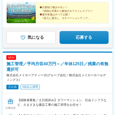
川路駅、信濃森上駅、倉吉駅、生山駅、根雨駅、若桜駅、伯耆大
玉、茨城、栃木、群馬■関西／大阪、兵庫、京都、奈良、滋賀、和
UP事例＞入社前 入社後年収480万円⇒年収650万円年収
犬山遊園駅、四宮駅、嵐山駅(京福線)、三条駅(京都府)、新水前寺
中華街駅、上強羅駅、鴨宮駅、姥子駅、初石駅、新千葉駅、東京
山駅、東山公園駅(鳥取県)、木次駅、津和野駅、大津町駅、荘原
歌山■東海／愛知、岐阜、三重、静岡■九州／福岡、鹿児島、熊
600万円⇒年収800万円年収780万円⇒年収1000万円 ※大手ゼネコ
◆分業制で働きやすい！
駅前駅、三俣駅、白島駅(広島高速交通線)、栗林公園北口駅、片原
ディズニーランド・ステーション駅、京成西船駅、京成成田駅、
└煩雑な作業から解放されてストレスフリー
駅、雲州平田駅、亀嵩駅、汐留駅、日暮里駅(舎人ライナー)、末広
本、大分、長崎■海外／シンガポール、ミャンマー、バングラデシ
ン出身「社員の安心と幸せを第一に考える会社にしたい」という
町駅(香川県)、唐橋前駅、近江神宮前駅、錦駅、神田駅(鹿児島
海浜幕張駅、柏駅、松戸駅、おゆみ野駅、船橋駅、佐倉駅、京成
◆案件単価はすべて公開！
町駅(東京都)、北千住駅、浅草駅、押上駅、阿波橘駅、西原駅(徳
ュ、メキシコ、ドバイ、台湾海外にも事業を展開し、技術者がグ
想いから、業界内でも高水準となる月給60万円以上を用意しまし
県)、鹿児島中央駅、日本大通り駅、東静岡駅、ジヤトコ前駅、東
千葉駅、新鎌ケ谷駅、成田空港駅(鉄道)、大宮駅(埼玉県)、志茂
└収入に還元し、モチベーションアップ
島県)、阿南駅、牟岐駅、阿波池田駅、板野駅、岡本駅(栃木県)、
ローバルに活躍できる環境です！
た。担当プロジェクトも収入や働き方など、重視するポイントに
◆キャリアアップ実績多数！
海神駅、動物園前駅、森ノ宮駅、なんば駅(南海線)、北浜駅(大阪
駅、熊谷駅、浦和美園駅、東川口駅、所沢駅、籠原駅、南浦和
宝積寺駅、佐野駅、間々田駅、那須塩原駅、下今市駅、田原本
└大手ゼネコンへ転籍した事例もあり
応じて決めたいと考えているため、あなたの希望を聞かせてくだ
府)、桃谷駅、観光通駅、築地市場駅、西日暮里駅(舎人ライナ
駅、深谷駅、越谷レイクタウン駅、鉄道博物館駅、浦和駅、武蔵
駅、畝傍御陵前駅、鳥居前駅、郡山駅(奈良県)、平端駅、信貴山下
さい。＜年収例＞754万円／38歳1256万円／50歳787万円／62歳
ー)、岩本町駅、京成関屋駅、田原町駅(東京都)、曳舟駅、宝山寺
浦和駅、八木崎駅、水戸駅、つくば駅、守谷駅、日立駅、土浦
駅、滑川駅、魚津駅、高岡駅、鐘釣駅、若栗駅、オークスカナル
865万円／40歳
駅、新王寺駅、末広町駅(富山県)、富山駅、西鯖江駅、ベル前駅、
駅、古河駅、工機前駅、ひたち野うしく駅、石岡駅、取手駅、東
気になる
応募する
パークホテル富山前、三国港駅、鯖江駅、小浜駅、越前大野駅、
西鉄二日市駅、香椎宮前駅、櫛田神社前駅、西新町駅、北１２条
海駅、牛久駅、下館駅、新栃木駅、小山駅、東武ワールドスクウ
森田駅、花堂駅、行橋駅、新宮中央駅、二日市駅、西鉄香椎駅、
駅、松風町駅
ェア駅、真岡駅、日光駅、栃木駅、雀宮駅、佐野駅、黒磯駅、
中洲川端駅、福岡空港駅(鉄道)、湯本駅、泉駅(常磐線)、新白河
間々田駅、下今市駅、那須塩原駅、足利駅、岡本駅(栃木県)、高崎
駅、湯野上温泉駅、原ノ町駅、福島学院前駅、三宮駅(神戸新交
駅、伊勢崎駅、上神梅駅、土合口駅、新前橋駅、長野原草津口
NEW
通)、尼崎駅(東海道本線)、宝塚駅、中山寺駅、中八木駅、明石
駅、館林駅、横川駅(群馬県)、川原湯温泉駅、城東駅、水沼駅、高
駅、旭川四条駅、小樽駅、新千歳空港駅(鉄道)、函館駅、新函館北
施工管理／平均月収40万円～／年休125日／残業の有無
崎問屋町駅、水上駅、板倉東洋大前駅、南方駅(大阪府)、西梅田
斗駅、九度山駅、岩出駅、御坊駅、新宮駅、加太駅(和歌山県)、和
駅、阿倍野駅(阪堺線)、京橋駅(大阪府)、安治川口駅、なんば駅(地
選択可
歌山大学前駅、立会川駅、王子神谷駅、赤羽駅、乃木坂駅、千葉
下鉄)、鶴橋駅、今宮戎駅、十三駅、大阪城公園駅、門真南駅、心
株式会社メイホーアティーボ(グループ会社／株式会社メイホーホールデ
中央駅、新宿西口駅、新高島駅、新静岡駅、北鉄金沢駅、丸の内
斎橋駅、万博記念公園駅、堺筋本町駅、姫路駅、三ノ宮駅、城崎
ィングス)
駅(愛知県)、大須観音駅、名鉄名古屋駅、矢田駅(愛知県)、ＪＲ松
温泉駅、西明石駅、花隈駅、加古川駅、三宮駅(神戸新交通)、甲子
山駅前駅、港山駅、岡山駅、安里駅、奥武山公園駅、田茂山駅、
正社員
5名以上採用
園駅、尼崎駅(東海道本線)、中山寺駅、中八木駅、西神中央駅、宝
鵜沼駅、名取駅、宇治駅(京阪線)、嵯峨嵐山駅、元田中駅、山科
塚駅、京都駅、嵐山駅(京福線)、トロッコ嵯峨駅、稲荷駅、祇園四
駅、嵐電嵯峨駅、京都河原町駅、新水前寺駅、人吉温泉駅、中央
条駅、烏丸御池駅、京阪山科駅、伏見稲荷駅、西木津駅、福知山
前橋駅、新白島駅、琴電志度駅、栗林駅、高松駅(香川県)、春日部
【経験者募集／土日祝休み】タワーマンション、社会インフラな
駅、宇治駅(奈良線)、嵐山駅(阪急線)、烏丸駅、奈良駅、近鉄奈良
駅、あすなろう四日市駅、近鉄富田駅、石山駅、大津京駅、膳所
ど、さまざまな建設工事の施工管理をお任せ！
駅、大和西大寺駅、橿原神宮前駅、大和八木駅、天理駅、大和小
仕事内容
駅、中洲通駅、高見橋駅、伊勢佐木長者町駅、桜木町駅、登戸
泉駅、高の原駅、桜井駅(奈良県)、信貴山下駅、尼ケ辻駅、田原本
駅、武蔵小杉駅、弘前東高前駅、古庄駅、吉原本町駅、京成船橋