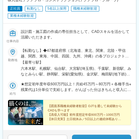
株式会社テクノプロ・コンストラクション(テクノプロ・グループ)
久居駅、北山形駅、面白山高原駅、蔵王駅、東金井駅、羽前千歳
海神駅、北与野駅、加茂宮駅、谷町九丁目駅、天満橋駅、大阪難
正社員
転勤なし
5名以上採用
職種未経験歓迎
駅、高畠駅、下関駅、岩国駅、湯ノ峠駅、目出駅、新南陽駅、周
波駅、大阪城公園駅、京橋駅(大阪府)、四ツ橋駅、玉造駅、日本橋
防花岡駅、塩山駅、竜王駅、猿橋駅、身延駅、韮崎駅、富士山
業種未経験歓迎
駅(大阪府)、なにわ橋駅、肥後橋駅、阿波座駅、名古屋城駅、大須
駅、近江八幡駅、栗東駅、京阪石山駅、京阪大津京駅、京阪膳所
観音駅、栄町駅(愛知県)、祇園四条駅、興戸駅、撮影所前駅、蚕ノ
駅、南彦根駅、阿久根駅、吉松駅、加治木駅、市立病院前駅(鹿児
社駅、神戸駅(兵庫県)、神戸三宮駅(阪急・神戸高速)、元町駅(兵庫
島県)、鹿児島中央駅前駅、霧島神宮駅、象潟駅、森岳駅、土崎
設計図・施工図の作成の専任担当として、CADスキルを活かして
県)、西元町駅、三宮駅(神戸新交通)、南公園駅、医療センター
駅、角館駅、田沢湖駅、能代駅、東三条駅、糸魚川駅、まつだい
活躍いただきます。
駅、三宮・花時計前駅、岩屋駅(兵庫県)、西鉄福岡駅、小倉駅(福
仕事内容
駅、直江津駅、東新潟駅、弥彦駅、戸塚駅、関内駅、桜木町駅、
岡県)、東比恵駅、大野城駅、春日駅(福岡県)、薬院駅、新札幌
石川町駅、向ケ丘遊園駅、新丸子駅、弘前駅、七戸十和田駅、鰺
駅、すすきの駅、西８丁目駅、西線６条駅、あおば通駅、比治山
【転勤なし】◆47都道府県（北海道、東北、関東、北陸・甲信
ケ沢駅、新青森駅、田舎館駅、八戸駅、掛川駅、長沼駅(静岡県)、
橋駅、西川緑道公園駅、県庁通り駅、岡山駅、弥生駅、東中央町
越、関西、東海、中国、四国、九州、沖縄）の各プロジェクト先※
藤枝駅、来宮駅、本吉原駅、富士駅、羽咋駅、四十万駅、笠師保
勤務地
駅、犬山遊園駅、南高崎駅、宇都宮駅東口駅、清原地区市民セン
希望勤務地にほぼ100％配属。希望のエリアを聞かせてくださ
【最寄り駅】
駅、曽谷駅、鶴来駅、井口駅(石川県)、我孫子駅、佐倉駅、蘇我
ター前駅、牧志駅、中洲通駅、通町筋駅、慶徳校前駅、幡ケ谷
い。※エリアにより異なる場合がありますが、希望エリアを管轄す
六本木駅、札幌駅、仙台駅、大宮駅(埼玉県)、千葉駅、新宿駅、み
駅、船橋駅、大網駅、茂原駅、今池駅(大阪府)、大阪城公園駅、な
駅、板橋駅、銀座駅、西４丁目駅、霞ケ関駅(東京都)、七ツ屋駅、
る配属支店内で配属されています。※U・Iターン支援あり（引越し
なとみらい駅、静岡駅、栄駅(愛知県)、金沢駅、梅田駅(地下鉄)、
んば駅(地下鉄)、淀屋橋駅、鶴橋駅、十三駅、佐伯駅、大在駅、東
胡町駅、代々木公園駅、代々木駅、新宿駅(東京メトロ)、西新宿五
費用会社負担）※各プロジェクト近くに自己負担実質0円の社宅あ
神戸三宮駅(阪神)、銀山町駅、博多駅、八王子駅、江坂駅、中部国
中津駅、日田駅、天ケ瀬駅、亀川駅、愛野駅、諏訪駅、現川駅、
丁目駅、大手町駅(東京都)、日比谷駅、馬喰町駅、京成上野駅、汐
り※社内規定あり※プロジェクトによりリモートワーク可能※プロ
★想定初年度年収600万円以上！月給45万円～80万円＋各種手当※
際空港駅(鉄道)、伏見駅(愛知県)、鶴舞駅、上前津駅、国際センタ
西浜町駅、島原駅、市布駅、穂高駅、駒ケ根駅、姨捨駅、野辺山
留駅、東日本橋駅、中野富士見町駅、不動前駅、品川駅、国道
ジェクトにより自動車通勤可能北海道 東北／青森、岩手、宮城、
残業代は1分単位で支給します。がんばった分はきちんと収入に還
ー駅、ナゴヤドーム前矢田駅、今治駅、大手町駅(愛媛県)、梅津寺
駅、川路駅、信濃森上駅、倉吉駅、生山駅、根雨駅、若桜駅、伯
給与
駅、平沼橋駅、日本大通り駅、黄金町駅、横須賀中央駅、市川真
秋田、山形、福島 関東／東京、神奈川、千葉、埼玉、茨城、栃
元します!※年齢・経験・能力・適性を考慮して、支給額を決定し
駅、新居浜駅、壬生川駅、伊予大洲駅、友部駅、ひたち野うしく
耆大山駅、東山公園駅(鳥取県)、木次駅、津和野駅、大津町駅、荘
間駅、新千葉駅、与野駅、宮原駅、大江橋駅、三条駅(京都府)、常
木、群馬 北陸・甲信越／新潟、長野、富山、石川、福井、山梨 関
ます。＜年収例＞・714万円（38歳）・874万円（49歳）・1085
駅、牛久駅、古河駅、鹿島神宮駅、取手駅、妹尾駅、岡山駅前
原駅、雲州平田駅、亀嵩駅、汐留駅、日暮里駅(舎人ライナー)、末
盤駅(京都府)、大宮駅(京都府)、旧居留地・大丸前駅、花隈駅、神
西／大阪、京都、滋賀、兵庫、奈良、和歌山 東海／愛知、静岡、
万円（56歳）
【図面系職種未経験者歓迎】OJTを通して未経験から
駅、大元駅、宇野駅、児島駅、茶屋町駅、牧志駅、壺川駅、小禄
広町駅(東京都)、北千住駅、浅草駅、押上駅、阿波橘駅、西原駅
CADも学べます
戸三宮駅(阪神)、中埠頭駅、春日野道駅(阪神線)、赤坂駅(福岡
三重、岐阜 中国・四国／鳥取、島根、岡山、広島、山口、徳島、
駅、石嶺駅、赤嶺駅、古島駅、一ノ関駅、雫石駅、仙北町駅、盛
(徳島県)、阿南駅、牟岐駅、阿波池田駅、板野駅、岡本駅(栃木
【高収入可能】初年度想定年収600万円～1000万円
県)、西小倉駅、旦過駅、狸小路駅、西線９条旭山公園通駅、勾当
香川、高知、愛媛 九州／福岡、佐賀、長崎、熊本、大分、宮崎、
駅、大釜駅、二戸駅、新鵜沼駅、西岐阜駅、穂積駅、中津川駅、
【休日充実】土日祝休み／5日以上の連続休暇あり
県)、宝積寺駅、佐野駅、間々田駅、那須塩原駅、下今市駅、田原
台公園駅、柳川駅、常盤駅(岡山県)、大雲寺前駅、鵜沼駅、宇都宮
鹿児島、沖縄＜交通＞各プロジェクト先により異なります。※基本
【待遇充実】実質0円の社宅あり
土岐市駅、美濃太田駅、延岡駅、南延岡駅、運動公園駅(宮崎県)、
本駅、畝傍御陵前駅、鳥居前駅、郡山駅(奈良県)、平端駅、信貴山
駅、鹿児島中央駅、水道町駅、下板橋駅
【転勤なし】勤務地は希望を100%考慮
的に現場へは直行直帰。※自動車通勤OKのプロジェクトあり※通勤
高鍋駅、日向市駅、油津駅、気仙沼駅、松島海岸駅、泉中央駅、
下駅、滑川駅、魚津駅、高岡駅、鐘釣駅、若栗駅、オークスカナ
圏内の希望を最大限考慮。
陸前白沢駅、美田園駅、杜せきのした駅、宇治駅(奈良線)、トロッ
ルパークホテル富山前、三国港駅、鯖江駅、小浜駅、越前大野