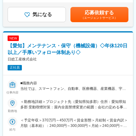
◇見積回答書の作成
与：年2回（7月、12月）※過去実績2.6ヶ月賃金はあくまでも目安
※ご経験スキルに応じて別案件の打診をさせていただく場合もござ
の金額であり、選考を通じて上下する可能性があります。月給(月
います。ご面接の際に志向性に合わせて様々お話しできればと思
応募依頼する
気になる
額)は固定手当を含めた表記です。
います。
（エージェントサービス）
◆未経験→プロの道へ！活躍事例
（1）営業→自動車内装部品の試験評価プロジェクトに配属
今後の需要から電気系エンジニアを目指して電験三種を勉強中。
NEW
（2）アパレル店舗運営→半導体製造装置の立ち上げプロジェクト
配属
【愛知】メンテナンス・保守（機械設備）◇年休120日
現在はフィールドエンジニアとして活躍中。
以上／手厚いフォロー体制あり◇
（3）営業→風力発電施設の設計補助業務配属
日総工産株式会社
大手メーカーでの立ち振る舞い、取りまとめ・設計者業務を学
び、設計補助から一設計担当へ！
正社員
◆働く環境：
全社月平均残業時間は20時間程度、年休は120日程度です。さら
に各プロジェクト先の営業担当も付いており、業務状況やご本人
■職務内容
の体調など気にかけていただける環境。
当社では、スマートフォン、自動車、医療機器、産業機器、宇宙
仕事内容
◆案件配属後の流れ：
開発やロケット開発など多岐にわたる分野での案件を取り扱って
まずはモノを見る目を養っていただくべく、生産工程の下流から
います。メンテナンス・保守エンジニアとしてこれらのプロジェ
＜勤務地詳細＞プロジェクト先（愛知県知多郡）住所：愛知県知
スタート。並行してeラーニングのサポート研修、技術研修、キャ
クトに携わっていただきます。配属先の業務は、経験やスキルを
多郡 受動喫煙対策：屋内全面禁煙変更の範囲：会社の定める事業
リアアドバイザーによる面談(相談いつでも可能)等を通じて2年～
考慮して決定します。ご本人の強みを最大限に活かせる環境を準
勤務地
所
3年程度のアサイン案件に携わります。さらに半年に1度営業とプ
備いたします。
＜予定年収＞370万円～450万円＜賃金形態＞月給制＜賃金内訳＞
ロジェクトリーダーと面談し、自身の状態や希望の案件に合わせ
月額（基本給）：240,000円～300,000円＜月給＞240,000円～
て適切なプロジェクトに配属できるような体制が整っています。
【アサイン業務例】
給与
300,000円＜昇給有無＞有＜残業手当＞有＜給与補足＞※上記はあ
そのため、多種多様な業界のクライアント先プロジェクトを担当
・機械設備の保守保全をお任せします。