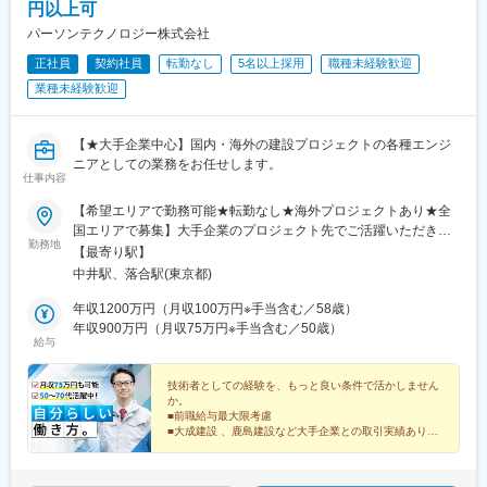
円以上可
パーソンテクノロジー株式会社
正社員
契約社員
転勤なし
5名以上採用
職種未経験歓迎
業種未経験歓迎
【★大手企業中心】国内・海外の建設プロジェクトの各種エンジ
ニアとしての業務をお任せします。
仕事内容
【希望エリアで勤務可能★転勤なし★海外プロジェクトあり★全
国エリアで募集】大手企業のプロジェクト先でご活躍いただきま
勤務地
す。※希望がない限り、転居を伴う転勤はありません。■本社／東
【最寄り駅】
京都新宿区上落合2-22-11 加瀬ビル155 8階・都営地下鉄大江戸線
中井駅、落合駅(東京都)
「中井」駅より徒歩1分・東京メトロ東西線「落合」駅より徒歩5
分
年収1200万円（月収100万円※手当含む／58歳）
年収900万円（月収75万円※手当含む／50歳）
給与
技術者としての経験を、もっと良い条件で活かしません
か。
■前職給与最大限考慮
■大成建設 、鹿島建設など大手企業との取引実績あり！
■50～70代活躍中！
■建築・土木・機械・電気系・プラント系の経験を活か
せます！