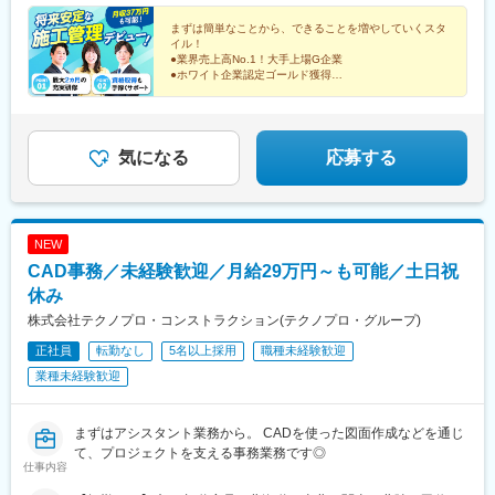
市大阪府大阪市広島県広島市福岡県福岡市沖縄県那覇市
町駅(東京都)、入谷駅(東京都)、蒲田駅、梅屋敷駅(東京都)、京橋
まずは簡単なことから、できることを増やしていくスタ
駅(東京都)、勝どき駅、八丁堀駅(東京都)、市場前駅、築地市場
イル！
駅、日本橋駅(東京都)、東陽町駅、水天宮前駅、浜町駅、内幸町
●業界売上高No.1！大手上場G企業
駅、新中野駅、大井町駅、五反田駅、立会川駅、大崎広小路駅、
●ホワイト企業認定ゴールド獲得
●技術者数7500名超
大崎駅、北品川駅、三ツ沢下町駅、大船駅、馬車道駅、京急鶴見
●最大2カ月の充実研修！研修満足度約90%
駅、京急川崎駅、港町駅、新丸子駅、洋光台駅、東戸塚駅、港南
●未経験でも月収37万円可
台駅、横浜駅、新高島駅、関内駅、生麦駅、伊勢佐木長者町駅、
●国家資格取得支援あり
和田町駅、鷺沼駅、川崎駅、高津駅(神奈川県)、よみうりランドス
気になる
応募する
テイション駅、南橋本駅、大和駅(神奈川県)、中央林間駅、汐入
駅、鶴ケ峰駅、根岸駅(神奈川県)、杉田駅(神奈川県)、栄町駅(千葉
県)、千葉中央駅、国府台駅、千葉ニュータウン中央駅、京成千葉
駅、大森台駅、蘇我駅、本千葉駅、葭川公園駅、浜野駅、京成船
NEW
橋駅、新船橋駅、公津の杜駅、柏駅、船橋駅、印旛日本医大駅、
CAD事務／未経験歓迎／月給29万円～も可能／土日祝
印西牧の原駅、鉄道博物館駅、さいたま新都心駅、川口駅、北大
宮駅、大宮駅(埼玉県)、東大宮駅、与野本町駅、南与野駅、北本
休み
駅、和光市駅、浦和駅、今羽駅、東宮原駅、大阪上本町駅、本町
株式会社テクノプロ・コンストラクション(テクノプロ・グループ)
駅、谷町四丁目駅、なんば駅(地下鉄)、大阪ビジネスパーク駅、心
正社員
転勤なし
5名以上採用
職種未経験歓迎
斎橋駅、森ノ宮駅、長堀橋駅、近鉄日本橋駅、北浜駅(大阪府)、淀
屋橋駅、堺東駅、上野芝駅、西三荘駅、堺筋本町駅、名鉄名古屋
業種未経験歓迎
駅、名古屋駅、矢場町駅、久屋大通駅、神領駅、荒子川公園駅、
伏見駅(愛知県)、丸の内駅(愛知県)、栄駅(愛知県)、刈谷市駅、定
光寺駅、高蔵寺駅、春日井駅(中央本線)、中部国際空港駅(鉄道)、
まずはアシスタント業務から。 CADを使った図面作成などを通じ
京都河原町駅、学研奈良登美ケ丘駅、烏丸駅、小倉駅(京都府)、伊
て、プロジェクトを支える事務業務です◎
仕事内容
勢田駅、同志社前駅、太秦広隆寺駅、四条駅(京都市営)、ハーバー
ランド駅、三宮駅(神戸市営)、県庁前駅(兵庫県)、大倉山駅(兵庫