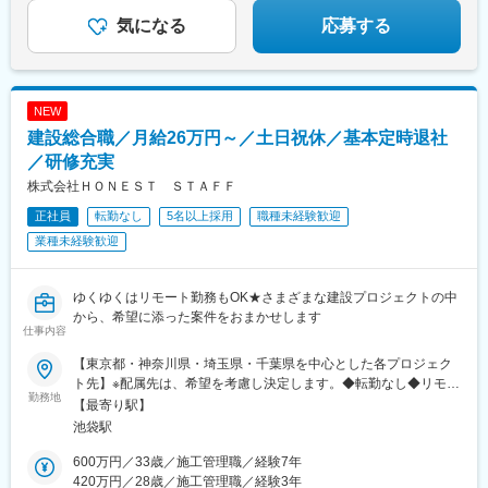
気になる
応募する
NEW
建設総合職／月給26万円～／土日祝休／基本定時退社
／研修充実
株式会社ＨＯＮＥＳＴ ＳＴＡＦＦ
正社員
転勤なし
5名以上採用
職種未経験歓迎
業種未経験歓迎
ゆくゆくはリモート勤務もOK★さまざまな建設プロジェクトの中
から、希望に添った案件をおまかせします
仕事内容
【東京都・神奈川県・埼玉県・千葉県を中心とした各プロジェク
ト先】※配属先は、希望を考慮し決定します。◆転勤なし◆リモー
勤務地
トワークあり◆直行直帰あり◆U・Iターン支援あり◆自動車通勤
【最寄り駅】
OK（プロジェクトにより異なる）【本社】東京都豊島区池袋2-
池袋駅
54-14東拓ビル3階※試用期間終了後は、業務状況に応じて直行直
帰や一部リモートワークも可能です。【受動喫煙対策】屋内喫煙
600万円／33歳／施工管理職／経験7年
可能場所あり
420万円／28歳／施工管理職／経験3年