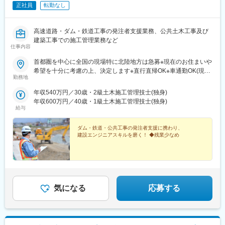
正社員
転勤なし
九頭竜湖駅、大橋駅(長崎県)、吉野町駅、三雲駅、長崎駅(高知
県)、実籾駅、倉見駅、浜松町駅、有楽町駅、日本橋駅(東京都)、
九段下駅、谷町四丁目駅、北品川駅、虎ノ門ヒルズ駅、豊平公園
高速道路・ダム・鉄道工事の発注者支援業務、公共土木工事及び
駅、鶯谷駅、青物横丁駅、新日本橋駅、海老江駅、羽田空港第３
建築工事での施工管理業務など
ターミナル駅(東京モノレール)、都庁前駅、京成金町駅、曙橋駅、
仕事内容
羽田空港第１・第２ターミナル駅(京急)、西大橋駅、金山駅(愛知
県)、上町駅、菊川駅(東京都)、要町駅、大江橋駅、伏見駅(愛知
首都圏を中心に全国の現場特に北陸地方は急募※現在のお住まいや
県)、県庁前駅(広島県)、南阿佐ケ谷駅、渡辺橋駅、朝霞台駅、熊
希望を十分に考慮の上、決定します※直行直帰OK※車通勤OK(現場
勤務地
本駅前駅、葭川公園駅、舞浜駅、南船橋駅、烏丸駅、野田阪神
による)
駅、広電西広島・己斐駅、栄駅(岡山県)、地下鉄成増駅、明治神宮
年収540万円／30歳・2級土木施工管理技士(独身)
前駅、芦屋駅(阪神線)、八幡山駅、栄町駅(愛知県)、浦上車庫駅、
年収600万円／40歳・1級土木施工管理技士(独身)
南太田駅、銀座駅、大手町駅(東京都)、霞ケ関駅(東京都)、稲荷町
給与
駅(東京都)、鮫洲駅、新宿西口駅、羽田空港第１ターミナル駅(東
京モノレール・ＪＡＬ利用)、四ツ橋駅、原爆ドーム前駅、二本木
ダム・鉄道・公共工事の発注者支援に携わり、
口駅、千葉中央駅、東京ディズニーランド・ステーション駅、大
建設エンジニアスキルを磨く！ ◆残業少なめ
神宮下駅、四条駅(京都市営)、西広島駅、水島駅、芦屋川駅、千歳
烏山駅、栄駅(愛知県)、平和公園駅、黄金町駅
気になる
応募する