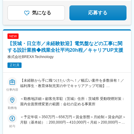
気になる
応募する
NEW
【茨城・日立市／未経験歓迎】電気盤などの工事に関
する設計業務◆残業全社平均20h程／キャリアUP支援
株式会社BREXA Technology
正社員
【未経験から手に職つけたい方へ！／幅広い案件を多数保有！／
福利厚生・教育体制充実の中でキャリアアップ可能】
仕事内容
◆職務概要：各種メーカーの開発パートナーとして技術者派遣業
を運営している当社の顧客先にて下記業務をお任せ。
＜勤務地詳細＞顧客先常駐（茨城）住所：茨城県 受動喫煙対策：
◆職務詳細：
屋内全面禁煙変更の範囲：会社の定める事業所
◇UJO-08）
勤務地
◇詳細施工設計を行う協力会社との協業を前提とした電気盤、電
＜予定年収＞350万円～656万円＜賃金形態＞月給制＜賃金内訳＞
線管、ケーブル据付に係る電気工事設計及び見積業務
月額（基本給）：200,000円～410,000円＜月給＞200,000円～
◇調達手配仕様書、工事計画書、設計資料(電気品配置図や電気盤
給与
410,000円＜昇給有無＞有＜残業手当＞有＜給与補足＞※社会人経
リスト等)
験、面接結果等を考慮の上決定します。 ■昇給：年1回（4月）■賞