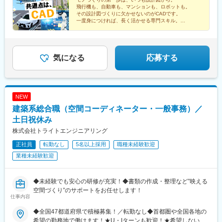
車／本田技研工業／デンソー／アイシン◎情報端末・家電日立製
水道町駅、郡山駅(福島県)、甲府駅、盛岡駅、大街道駅、新潟駅、
駅、枚方市駅、北新地駅、三国ケ丘駅(大阪府)、南森町駅、森ノ宮
飛行機も、自動車も、マンションも、ロボットも。
作所／東芝／三菱電機／パナソニック／富士通◎航空・宇宙IHI／
天文館通駅、東京駅、神田駅(東京都)、三鷹駅、赤坂駅(東京都)、
駅、谷町九丁目駅、堺東駅、桃谷駅、肥後橋駅、十三駅、吹田駅
その設計図づくりに欠かせないのがCADです。
三菱重工業／川崎重工業
東池袋駅、茅場町駅、六本木駅、東新宿駅、池袋駅、日本橋駅(東
一度身につければ、長く活かせる専門スキル。
(東海道本線)、西中島南方駅、辻堂駅、平塚駅、京急川崎駅、鎌倉
未経験から、モノづくりの未来を支える仕事に挑戦しま
京都)、錦糸町駅、目黒駅、渋谷駅、品川駅、神谷町駅、大塚駅(東
駅、出町柳駅、近鉄丹波橋駅、祇園四条駅、京都河原町駅、丹波
せんか？
京都)、上野駅、新宿三丁目駅、大手町駅(東京都)、中野駅(東京
橋駅、烏丸御池駅、東福寺駅、西院駅(阪急線)、二条駅、西大路
都)、八丁堀駅(東京都)、有楽町駅、蒲田駅、中野坂上駅、東京テ
駅、桂駅、桂川駅(京都府)、長岡京駅、大久保駅(京都府)、新田辺
レポート駅、豊洲駅、御茶ノ水駅、五反田駅、飯田橋駅、恵比寿
気になる
応募する
駅、宇治駅(奈良線)、北大路駅、三条駅(京都府)、長岡天神駅、神
駅、田町駅(東京都)、御徒町駅、東陽町駅、虎ノ門駅、西新宿駅、
戸駅(兵庫県)、宝塚駅、塚口駅(阪急線)、住吉駅(兵庫県・東海
市ケ谷駅、半蔵門駅、初台駅、日の出駅(東京都)、浅草駅、大崎
道)、姫路駅、明石駅、川西能勢口駅、元町駅(兵庫県)、西宮北口
駅、三田駅(東京都)、後楽園駅、高田馬場駅、両国駅、神保町駅、
駅、西宮駅、芦屋駅(東海道本線)、園田駅、伊丹駅(福知山線)、垂
水道橋駅、九段下駅、荻窪駅、亀戸駅、秋葉原駅、汐留駅、葛西
水駅、今津駅(兵庫県)、西明石駅、熱海駅、新静岡駅、藤枝駅、伊
NEW
駅、藤沢駅、川崎駅、新高島駅、新横浜駅、愛甲石田駅、戸塚
東駅、掛川駅、新浜松駅、清水駅(静岡県)、東静岡駅、焼津駅、富
建築系総合職（空間コーディネーター・一般事務）／
駅、湘南台駅、天王町駅、武蔵小杉駅、南橋本駅、桜木町駅、南
士駅、西岐阜駅、津新町駅、高崎問屋町駅、工機前駅、勝田駅、
林間駅、鶴見駅、新川崎駅、武蔵新城駅、小田原駅、善行駅、天
土日祝休み
龍ケ崎市駅、那須塩原駅、九段下駅、日本橋駅(東京都)、田町駅
空橋駅、ＹＲＰ野比駅、新百合ケ丘駅、相原駅、京急新子安駅、
(東京都)、神田駅(東京都)、御茶ノ水駅、新宿三丁目駅、新宿西口
株式会社トライトエンジニアリング
海老名駅(相鉄・小田急)、新杉田駅、鴨居駅、葭川公園駅、海浜幕
駅、牛田駅(東京都)、京橋駅(東京都)、西早稲田駅、高輪ゲートウ
正社員
転勤なし
5名以上採用
職種未経験歓迎
張駅、船橋駅、柏駅、八千代台駅、八幡宿駅、土気駅、蘇我駅、
ェイ駅、汐留駅、とうきょうスカイツリー駅、岩本町駅、蓮沼
木更津駅、千葉みなと駅、新習志野駅、佐倉駅、松戸駅、西船橋
業種未経験歓迎
駅、京成上野駅、代々木八幡駅、浜松町駅、日比谷駅、井の頭公
駅、さいたま新都心駅、川越駅、熊谷駅、浦和駅、狭山市駅、南
園駅、西日暮里駅(舎人ライナー)、大崎広小路駅、代官山駅、日暮
越谷駅、川口駅、東所沢駅、和光市駅、朝霞台駅、新越谷駅、久
里駅(舎人ライナー)、下神明駅、立川北駅、牛込神楽坂駅、麹町
喜駅、武蔵浦和駅、春日部駅、大阪駅、京橋駅(大阪府)、ＪＲ難波
◆未経験でも安心の研修が充実！◆書類の作成・整理など”映える
駅、二子新地駅、曙橋駅、奥沢駅、新高島駅、新丸子駅、石上
駅、門真市駅、淀屋橋駅、北浜駅(大阪府)、肥後橋駅、江坂駅、東
空間づくり”のサポートをお任せします！
駅、向ケ丘遊園駅、海老名駅(相模線)、緑町駅、京急鶴見駅、馬車
仕事内容
三国駅、阿波座駅、南港東駅、中之島駅、四ツ橋駅、西三荘駅、
道駅、本川越駅、京成西船駅、栄町駅(千葉県)、本八幡駅(都営
西中島南方駅、西梅田駅、本町駅、南森町駅、神戸駅(兵庫県)、尼
線)、リゾートゲートウェイ・ステーション駅、市川真間駅、北初
◆全国47都道府県で積極募集！／転勤なし◆首都圏や全国各地の
崎駅(東海道本線)、御崎公園駅、医療センター駅、西宮駅(ＪＲ
富駅、京成稲毛駅、習志野駅、幸谷駅、天王寺駅前駅、大阪ビジ
希望の勤務地で働けます！★U・Iターンも歓迎！★希望しない限