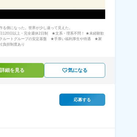
作る側になった。世界が少し違って見えた。
日120日以上・完全週休2日制 ★文系・理系不問！ ★未経験歓
クルートグループの安定基盤 ★手厚い福利厚生や待遇 ★家
社負担制度あり
詳細を見る
気になる
応募する