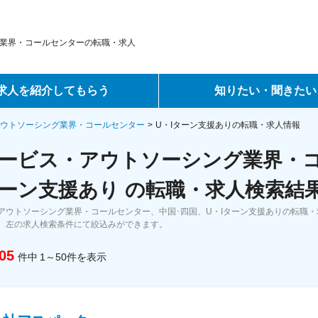
業界・コールセンターの転職・求人
求人を紹介してもらう
知りたい・聞きたい
ントサービス
転職ノウハウ
ウトソーシング業界・コールセンター
U・Iターン支援ありの転職・求人情報
ービス・アウトソーシング業界・コ
サービス
データで見る転職
ターン支援あり の転職・求人検索結
ーエージェントサービス
コラム・インタビュー
アウトソーシング業界・コールセンター、中国･四国、U・Iターン支援ありの転職
、左の求人検索条件にて絞込みができます。
転職Q&A
05
件中
1～50
件
を表示