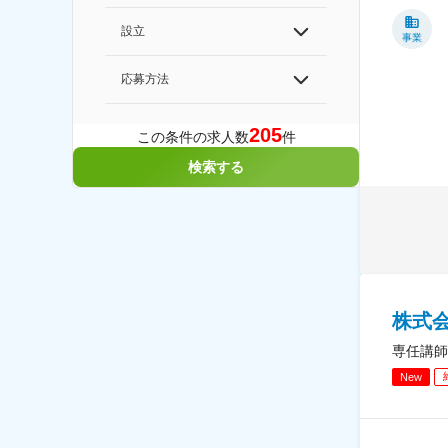
設立
事業
応募方法
205
この条件の求人数
件
検索する
株式
専任講師
New