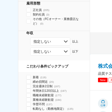
雇用形態
正社員
(
205
)
契約社員
(
3
)
その他（FCオーナー・業務委託な
ど）
(
0
)
年収
指定しない
以上
指定しない
以下
株式
こだわり条件ピックアップ
品質テス
新着
(
116
)
New
締め切間近
(
20
)
完全週休2日制
(
187
)
年間休日120日以上
(
197
)
職種未経験歓迎
(
177
)
業種未経験歓迎
(
184
)
学歴不問
(
137
)
仕事
転勤なし（勤務地限定）
(
135
)