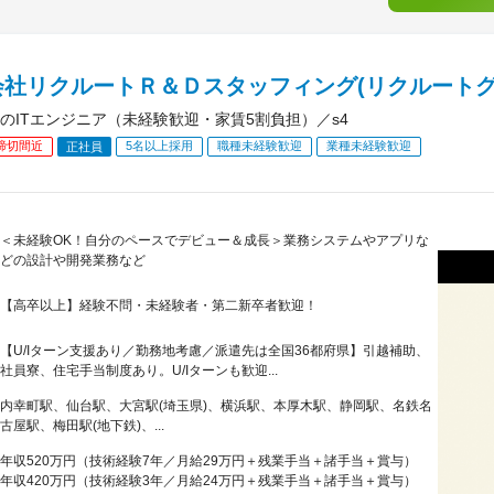
会社リクルートＲ＆Ｄスタッフィング(リクルートグ
のITエンジニア（未経験歓迎・家賃5割負担）／s4
締切間近
5名以上採用
職種未経験歓迎
業種未経験歓迎
正社員
＜未経験OK！自分のペースでデビュー＆成長＞業務システムやアプリな
どの設計や開発業務など
【高卒以上】経験不問・未経験者・第二新卒者歓迎！
【U/Iターン支援あり／勤務地考慮／派遣先は全国36都府県】引越補助、
社員寮、住宅手当制度あり。U/Iターンも歓迎...
内幸町駅、仙台駅、大宮駅(埼玉県)、横浜駅、本厚木駅、静岡駅、名鉄名
古屋駅、梅田駅(地下鉄)、...
年収520万円（技術経験7年／月給29万円＋残業手当＋諸手当＋賞与）
年収420万円（技術経験3年／月給24万円＋残業手当＋諸手当＋賞与）