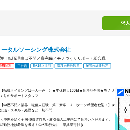
求人
トータルソーシング株式会社
迎！転職理由は不問／寮完備／モノづくりサポート総合職
締切間近
5名以上採用
職種未経験歓迎
業種未経験歓迎
正社員
【転職タイミングは十人十色！】★年休最大160日★勤務地全国★モノづ
くりのサポートスタッフ
【学歴不問／業界・職種未経験・第二新卒・U・Iターン希望者歓迎！】★
知識・スキル・経歴など一切不問！
＜沖縄を除く全国46都道府県＞取引先の工場内にて勤務いただきます。
◎勤務地は希望を考慮！◎各勤務先に、家具家電付き...