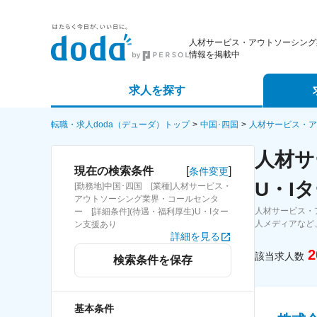
人材サービス・アウトソーシング
情報を掲載中
求人を探す
詳細条件から探す
エージェ
転職・求人doda（デューダ）トップ
中国･四国
人材サービス・ア
人材サ
新着求人から探す
スカウト
[
]
現在の検索条件
条件変更
U・I
[勤務地]中国･四国 [業種]人材サービス・
求人特集から探す
パートナ
アウトソーシング業界・コールセンタ
人材サービス・
ー [詳細条件](待遇・福利厚生)U・Iター
人メディアなど
ン支援あり
詳細を見る
2
該当求人数
検索条件を保存
基本条件