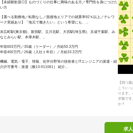
【未経験歓迎◎】ものづくりの仕事に興味のある方／専門性を身につけた
い方
【選べる勤務地／転勤なし／面接地エリアでの就業率92％以上／テレワ
ーク実績あり】「地元で働きたい」という希望にも、...
末広町駅(東京都)、新宿駅、立川北駅、大宮駅(埼玉県)、京成千葉駅、み
なとみらい駅、本厚木駅、...
年収603万円／35歳（リーダー）／月給50.3万円
年収400万円／26歳（入社１年目）／月給33.3万円
機械、電気・電子、情報、化学分野等の技術者とITエンジニアの派遣・紹
介許可番号：派遣［般13-011061］ 紹介...
【四つ葉
こういっ
ります。
才能です
か？
求人