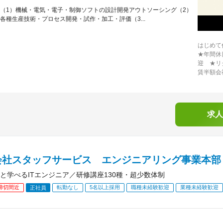
（1）機械・電気・電子・制御ソフトの設計開発アウトソーシング（2）
各種生産技術・プロセス開発・試作・加工・評価（3...
はじめて
★年間休
迎 ★リ
賃半額会
求人
会社スタッフサービス エンジニアリング事業本部
と学べるITエンジニア／研修講座130種・超少数体制
締切間近
転勤なし
5名以上採用
職種未経験歓迎
業種未経験歓迎
正社員