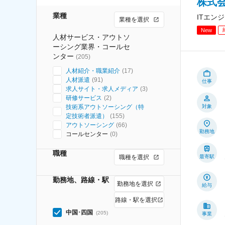
株式
業種
ITエン
業種を選択
New
人材サービス・アウトソ
ーシング業界・コールセ
ンター
(
205
)
人材紹介・職業紹介
(
17
)
人材派遣
(
91
)
仕事
求人サイト・求人メディア
(
3
)
研修サービス
(
2
)
技術系アウトソーシング（特
対象
定技術者派遣）
(
155
)
アウトソーシング
(
66
)
勤務地
コールセンター
(
0
)
職種
職種を選択
最寄駅
勤務地、路線・駅
勤務地を選択
給与
路線・駅を選択
中国･四国
(
205
)
事業