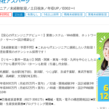
会社アスパーク
ジニア／未経験歓迎／土日祝休／年収UP／E002ーI
締切間近
転勤なし
5名以上採用
職種未経験歓迎
業種未経験歓迎
正社員
【安心のITエンジニアデビュー！】業務システム・Web開発、ネットワー
ク・サーバー設計構築など
【未経験歓迎！学歴不問】★これからITエンジニアに挑戦したい方歓迎！
意欲重視のポテンシャル採用です！
【リモート案件一部あり】関西・関東・東海・中国・九州を中心としたエ
リアから選択可◎U・Iターンも歓迎（引越し代全額...
札幌駅、仙台駅(地下鉄)、新潟駅、つくば駅、京成千葉駅、東武宇都宮
駅、高崎駅、大宮駅(埼玉県)...
年収600万円（月給35万円＋賞与）／32歳・開発経験3年・設計経験3年
年収880万円（月給52万円＋賞与）／48歳・開発経験5年・設計PM経験
10年
■労働者派遣事業（特27-306175）■機械・電気・電子の構想開発設計■実
験・生産技術業務■プログラミング開発■...
＼充実し