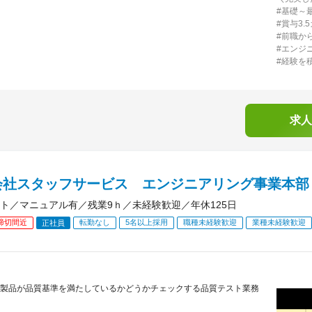
#基礎～
#賞与3.
#前職か
#エンジ
#経験を
求人
会社スタッフサービス エンジニアリング事業本部
ト／マニュアル有／残業9ｈ／未経験歓迎／年休125日
締切間近
転勤なし
5名以上採用
職種未経験歓迎
業種未経験歓迎
正社員
製品が品質基準を満たしているかどうかチェックする品質テスト業務