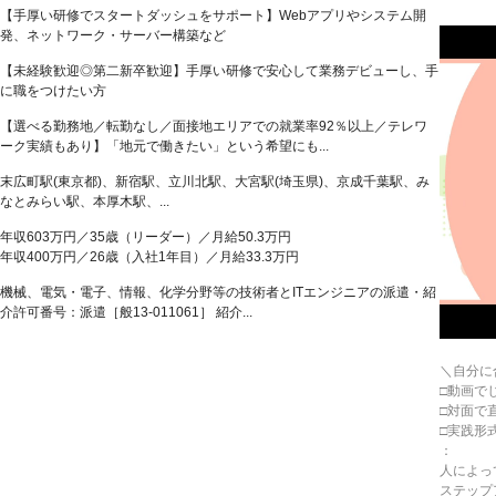
【手厚い研修でスタートダッシュをサポート】Webアプリやシステム開
発、ネットワーク・サーバー構築など
【未経験歓迎◎第二新卒歓迎】手厚い研修で安心して業務デビューし、手
に職をつけたい方
【選べる勤務地／転勤なし／面接地エリアでの就業率92％以上／テレワ
ーク実績もあり】「地元で働きたい」という希望にも...
末広町駅(東京都)、新宿駅、立川北駅、大宮駅(埼玉県)、京成千葉駅、み
なとみらい駅、本厚木駅、...
年収603万円／35歳（リーダー）／月給50.3万円
年収400万円／26歳（入社1年目）／月給33.3万円
機械、電気・電子、情報、化学分野等の技術者とITエンジニアの派遣・紹
介許可番号：派遣［般13-011061］ 紹介...
＼自分に
□動画で
□対面で
□実践形
：
人によっ
ステップ