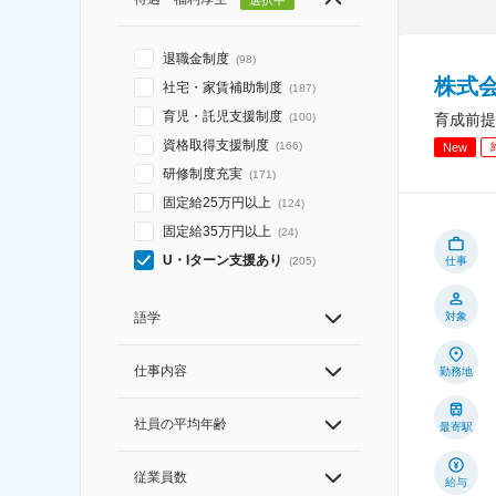
退職金制度
(
98
)
株式
社宅・家賃補助制度
(
187
)
育児・託児支援制度
育成前提
(
100
)
資格取得支援制度
(
166
)
New
研修制度充実
(
171
)
固定給25万円以上
(
124
)
固定給35万円以上
(
24
)
U・Iターン支援あり
仕事
(
205
)
対象
語学
仕事内容
勤務地
社員の平均年齢
最寄駅
従業員数
給与