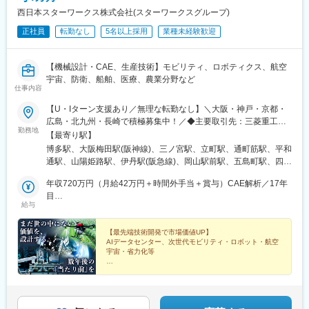
西日本スターワークス株式会社(スターワークスグループ)
正社員
転勤なし
5名以上採用
業種未経験歓迎
【機械設計・CAE、生産技術】モビリティ、ロボティクス、航空
宇宙、防衛、船舶、医療、農業分野など
仕事内容
【U・Iターン支援あり／無理な転勤なし】＼大阪・神戸・京都・
広島・北九州・長崎で積極募集中！／◆主要取引先：三菱重工
勤務地
GR、三菱電機GR、パナソニックGR、トヨタGR、川崎重工業、
【最寄り駅】
HONDA、マツダGR、日本製鉄所、ニデック 等★プロジェクト
博多駅、大阪梅田駅(阪神線)、三ノ宮駅、立町駅、通町筋駅、平和
先 ※一部抜粋◆関西大阪：大阪市（梅田、京橋、本町、中之島
通駅、山陽姫路駅、伊丹駅(阪急線)、岡山駅前駅、五島町駅、四条
等）、門真、守口、池田、堺、豊中、高槻、吹田 等兵庫：神戸
駅(京都市営)、福山駅、草津駅(滋賀県)、祇園駅(福岡県)、紙屋町
市（和田岬、東灘、西神等）、明石、姫路、加古川、高砂、伊
年収720万円（月給42万円＋時間外手当＋賞与）CAE解析／17年
東駅、熊本城・市役所前駅、小倉駅(福岡県)、姫路駅、伊丹駅(福
丹、尼崎、三田、宝塚 等京都：京都（西大路、西院、四条）、
目
知山線)、岡山駅、大波止駅、烏丸駅、櫛田神社前駅、県庁前駅(広
給与
長岡京、向日、亀岡、けいはんな 等滋賀：草津、大津、栗東、
年収580万円（月給32.5万円＋時間外手当＋賞与）機械設計／8年
島県)、花畑町駅、旦過駅、西川緑道公園駅、出島駅、烏丸御池駅
守山 等奈良／和歌山◆中四国広島：広島市、府中町、東広島、
目
福山、呉、三原 等岡山：岡山市、倉敷、玉野、 笠岡、 井原、
【最先端技術開発で市場価値UP】
AIデータセンター、次世代モビリティ・ロボット・航空
浅口 等山口：山口市、岩国、下松、徳山 等香川／愛媛／鳥取
宇宙・省力化等
／島根／徳島◆九州福岡：福岡市、北九州（小倉、八幡、黒崎
等）、宮若、宗像 等長崎：長崎、諫早、佐世保 等熊本／鹿児
◆約87％が前職より年収UP
◆年休125日／U・Iターン支援（借上社宅／引越手当）
島／宮崎／佐賀／大分※マイカー通勤可※受動喫煙対策あり：喫煙
あり
所あり（屋外）
◆パナソニックや三菱重工業など大手の開発チームと直