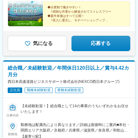
玉、茨城、栃木、群馬■関西／大阪、兵庫、京都、奈良、滋賀、和
UP事例＞入社前 入社後年収480万円⇒年収650万円年収
中華街駅、上強羅駅、鴨宮駅、姥子駅、初石駅、新千葉駅、東京
歌山■東海／愛知、岐阜、三重、静岡■九州／福岡、鹿児島、熊
600万円⇒年収800万円年収780万円⇒年収1000万円 ※大手ゼネコ
◆分業制で働きやすい！
ディズニーランド・ステーション駅、京成西船駅、京成成田駅、
└煩雑な作業から解放されてストレスフリー
本、大分、長崎■海外／シンガポール、ミャンマー、バングラデシ
ン出身「社員の安心と幸せを第一に考える会社にしたい」という
海浜幕張駅、柏駅、松戸駅、おゆみ野駅、船橋駅、佐倉駅、京成
◆案件単価はすべて公開！
ュ、メキシコ、ドバイ、台湾海外にも事業を展開し、技術者がグ
想いから、業界内でも高水準となる月給60万円以上を用意しまし
千葉駅、新鎌ケ谷駅、成田空港駅(鉄道)、大宮駅(埼玉県)、志茂
└収入に還元し、モチベーションアップ
ローバルに活躍できる環境です！
た。担当プロジェクトも収入や働き方など、重視するポイントに
◆キャリアアップ実績多数！
駅、熊谷駅、浦和美園駅、東川口駅、所沢駅、籠原駅、南浦和
└大手ゼネコンへ転籍した事例もあり
応じて決めたいと考えているため、あなたの希望を聞かせてくだ
駅、深谷駅、越谷レイクタウン駅、鉄道博物館駅、浦和駅、武蔵
さい。＜年収例＞754万円／38歳1256万円／50歳787万円／62歳
浦和駅、八木崎駅、水戸駅、つくば駅、守谷駅、日立駅、土浦
865万円／40歳
駅、古河駅、工機前駅、ひたち野うしく駅、石岡駅、取手駅、東
気になる
応募する
海駅、牛久駅、下館駅、新栃木駅、小山駅、東武ワールドスクウ
ェア駅、真岡駅、日光駅、栃木駅、雀宮駅、佐野駅、黒磯駅、
間々田駅、下今市駅、那須塩原駅、足利駅、岡本駅(栃木県)、高崎
駅、伊勢崎駅、上神梅駅、土合口駅、新前橋駅、長野原草津口
総合職／未経験歓迎／年間休日120日以上／賞与4.42カ
駅、館林駅、横川駅(群馬県)、川原湯温泉駅、城東駅、水沼駅、高
月分
崎問屋町駅、水上駅、板倉東洋大前駅、南方駅(大阪府)、西梅田
駅、阿倍野駅(阪堺線)、京橋駅(大阪府)、安治川口駅、なんば駅(地
西日本高速道路ビジネスサポート株式会社(NEXCO西日本グループ)
下鉄)、鶴橋駅、今宮戎駅、十三駅、大阪城公園駅、門真南駅、心
正社員
職種未経験歓迎
業種未経験歓迎
斎橋駅、万博記念公園駅、堺筋本町駅、姫路駅、三ノ宮駅、城崎
温泉駅、西明石駅、花隈駅、加古川駅、三宮駅(神戸新交通)、甲子
園駅、尼崎駅(東海道本線)、中山寺駅、中八木駅、西神中央駅、宝
【未経験歓迎！】総合職として14の事業のうちいずれかをお任せ
塚駅、京都駅、嵐山駅(京福線)、トロッコ嵯峨駅、稲荷駅、祇園四
いたします！
条駅、烏丸御池駅、京阪山科駅、伏見稲荷駅、西木津駅、福知山
仕事内容
駅、宇治駅(奈良線)、嵐山駅(阪急線)、烏丸駅、奈良駅、近鉄奈良
勤務地は配属先により異なります／詳細は面接時にご案内■本社・
駅、大和西大寺駅、橿原神宮前駅、大和八木駅、天理駅、大和小
関西エリア大阪府／京都府／兵庫県／滋賀県／奈良県／和歌山県
泉駅、高の原駅、桜井駅(奈良県)、信貴山下駅、尼ケ辻駅、田原本
勤務地
本社：大阪府吹田市豊津町9-1 EDGE江坂16F関西支店：大阪市淀
駅、二階堂駅、松江しんじ湖温泉駅、米原駅、彦根駅、長浜駅、
【最寄り駅】