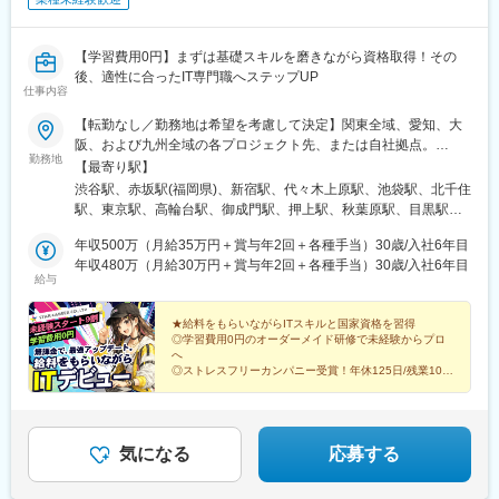
【学習費用0円】まずは基礎スキルを磨きながら資格取得！その
後、適性に合ったIT専門職へステップUP
仕事内容
【転勤なし／勤務地は希望を考慮して決定】関東全域、愛知、大
阪、および九州全域の各プロジェクト先、または自社拠点。
勤務地
★U・Iターン支援あり！★ゆくゆくは【在宅・フルリモート】案
【最寄り駅】
件に挑戦するチャンスもあります！《主な勤務先エリア》■関東エ
渋谷駅、赤坂駅(福岡県)、新宿駅、代々木上原駅、池袋駅、北千住
リア東京都、神奈川県、千葉県、埼玉県、茨城県、栃木県、群馬
駅、東京駅、高輪台駅、御成門駅、押上駅、秋葉原駅、目黒駅、
県■大阪市、名古屋市エリア■九州エリア（沖縄を除く）福岡県、
蒲田駅、上野駅、町田駅、綾瀬駅、大手町駅(東京都)、中野駅(東
佐賀県、長崎県、熊本県、大分県、宮崎県、鹿児島県〈本社〉〒
年収500万（月給35万円＋賞与年2回＋各種手当）30歳/入社6年目
京都)、大門駅(東京都)、有楽町駅、井の頭公園駅、西日暮里駅(舎
150-0002東京都渋谷区渋谷2丁目15-1 渋谷クロスタワー 25F〈福
年収480万（月給30万円＋賞与年2回＋各種手当）30歳/入社6年目
人ライナー)、五反田駅、田町駅(東京都)、中目黒駅、日暮里駅(舎
給与
岡支社〉〒810-0041福岡県福岡市中央区大名2-9-17 ARISTO大名
人ライナー)、大崎駅、恵比寿駅、大井町駅、泉岳寺駅、神保町
７F★配属先勤務地例は下記一覧をご確認ください。＼ご自宅最寄
駅、国分寺駅、立川駅、飯田橋駅、市ケ谷駅、小竹向原駅、二子
り駅を考慮し下記以外もご相談可能です。／◎受動喫煙対策 ：あ
★給料をもらいながらITスキルと国家資格を習得
玉川駅、四ツ谷駅、自由が丘駅、新木場駅、森下駅(東京都)、九段
◎学習費用0円のオーダーメイド研修で未経験からプロ
り／屋内全面禁煙
下駅、三軒茶屋駅、荻窪駅、春日駅(東京都)、日本橋駅(東京都)、
へ
下北沢駅、神田駅(東京都)、横浜駅、武蔵小杉駅、日吉駅(神奈川
◎ストレスフリーカンパニー受賞！年休125日/残業10h
内
県)、溝の口駅、川崎駅、藤沢駅、長津田駅、新横浜駅、向ケ丘遊
◎24時間質問OK！現役エンジニアの伴走サポート
園駅、戸塚駅、海老名駅(相鉄・小田急)、大和駅(神奈川県)、大船
◎20代活躍中！未経験スタート9割以上
駅、橋本駅(神奈川県)、上大岡駅、中央林間駅、あざみ野駅、桜木
町駅、センター南駅、大宮駅(埼玉県)、和光市駅、川越駅、浦和
気になる
応募する
駅、朝霞台駅、川口駅、南越谷駅、新越谷駅、北朝霞駅、久喜
駅、蕨駅、南浦和駅、東川口駅、西川口駅、さいたま新都心駅、