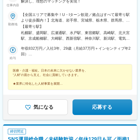
解決し、理想のマッチングを実現！
学研奈良登美ケ丘駅、近江八幡駅、草津駅(滋賀県)、石山駅、近江
仕事内容
神宮前駅、南彦根駅、中松江駅、和歌山駅、紀ノ川駅、ししぶ
駅、遠賀野駅、花畑駅、宇美駅、行橋駅、赤間駅、西鉄柳川駅、
【全国エリアで募集中！U・Iターン歓迎／拠点はすべて最寄り駅
筑前前原駅、蒲池駅(福岡県)、飯塚駅、大保駅、笹原駅、瀬高駅、
より徒歩圏内！】北海道、岩手県、宮城県、栃木県、群馬県、埼
勤務地
春日原駅、羽犬塚駅、上伊田駅、筑豊中間駅、大牟田駅、甘木駅
玉県、千葉県、東京都、神奈川県、静岡県、愛知県、新潟県、富
【最寄り駅】
(西鉄線)、中津駅(大分県)、南大分駅、佐世保駅、諫早駅、幸駅、
山県、京都府、大阪府、兵庫県、岡山県、広島県、香川県、福岡
札幌駅、盛岡駅、広瀬通駅、水戸駅、東宿郷駅、高崎駅、北大宮
光の森駅、八代駅、鳥栖駅、武雄温泉駅、宮崎駅、西都城駅、上
県、長崎県、熊本県、鹿児島県、沖縄県（全国各エリア拠点よ
駅、京成船橋駅、大崎駅、西新宿駅、神奈川駅、新潟駅、電気ビ
塩屋駅、枕崎駅、国分駅(鹿児島県)、香椎駅、今宿駅、次郎丸駅、
り、希望の勤務地を考慮のうえ配属を決定いたします）敷地内禁
ル前駅、金沢駅、新静岡駅、伏見駅(愛知県)、四条駅(京都市営)、
茶山駅(福岡県)、赤嶺駅、てだこ浦西駅、首里駅、名古屋駅、近鉄
煙（受動喫煙対策／屋外に喫煙場所設置）※全拠点共通
年収832万円／入社3年、29歳（月給37万円＋インセンティブ年2
東梅田駅、神戸三宮駅(阪神)、奈良駅、西川緑道公園駅、胡町駅、
名古屋駅、伏見駅(愛知県)、栄駅(愛知県)、新栄町駅(愛知県)、前
回）
高松築港駅、祇園駅(福岡県)、桜町駅(長崎県)、熊本城・市役所前
給与
後駅、名電山中駅、金山駅(愛知県)、上前津駅、三河豊田駅、南大
年収600万円／入社3年、27歳（月給34万円＋インセンティブ年2
駅、高見馬場駅、県庁前駅(沖縄県)、さっぽろ駅、あおば通駅、駅
高駅、牛田駅(愛知県)、苅安賀駅、岐南駅、大垣駅、浜松駅、四日
回）
東公園前駅、大宮駅(埼玉県)、船橋駅、大崎広小路駅、都庁前駅、
市駅、津駅、南方駅(大阪府)、北参道駅、天神駅、美栄橋駅、米野
医療・介護・福祉。日本の未来に欠かせない業界を、
横浜駅、反町駅、新富町駅(富山県)、北鉄金沢駅、静岡駅、矢場町
“人材”の面から支え、社会に貢献していきます。
駅、仙台駅、阿佐ケ谷駅、京王八王子駅、布田駅、虎ノ門ヒルズ
駅、烏丸駅、梅田駅(地下鉄)、大阪梅田駅(阪神線)、北新地駅、三
駅、高輪ゲートウェイ駅、赤羽橋駅、汐留駅、溜池山王駅、浜松
宮駅(神戸新交通)、近鉄奈良駅、岡山駅前駅、銀山町駅、高松駅
★業界に特化した人材事業を展開
町駅、西日暮里駅、代官山駅、西早稲田駅、新宿御苑前駅、西太
★平均年齢31.7歳。若い世代が活躍中
(香川県)、博多駅、めがね橋駅、花畑町駅、天文館通駅、旭橋駅、
★未経験も安心の研修体制
子堂駅、桜田門駅、秋葉原駅、二重橋前駅、半蔵門駅、新日本橋
北１２条駅、勾当台公園駅、宇都宮駅東口駅、東海神駅、五反田
★年休124日／完全週休2日制（土日祝休み）
駅、水道橋駅、日比谷駅、青井駅、牛田駅(東京都)、上野広小路
駅、新宿西口駅、新高島駅、電鉄富山駅・エスタ前駅、七ツ屋
駅、蓮沼駅、平和島駅、銀座駅、馬喰横山駅、宝町駅(東京都)、新
駅、日吉町駅、栄駅(愛知県)、烏丸御池駅、大江橋駅、三宮・花時
気になる
応募する
中野駅、大崎広小路駅、吉祥寺駅、池袋駅、赤羽岩淵駅、とうき
計前駅、柳川駅、八丁堀駅(広島県)、片原町駅(香川県)、櫛田神社
ょうスカイツリー駅、住吉駅(東京都)、祐天寺駅、国道駅、平沼橋
前駅、五島町駅、通町筋駅、甲東中学校前駅、美栄橋駅
駅、蒔田駅、新杉田駅、センター北駅、宮前平駅、高島町駅、伊
勢佐木長者町駅、馬車道駅、鶴見駅、北茅ケ崎駅、京急川崎駅、
締切間近
登戸駅、本八幡駅(都営線)、市川駅、千葉駅、西船橋駅、本川越
駅、仙台駅(地下鉄)、広瀬通駅、野江内代駅、海老江駅、西長堀
SNS運用総合職／未経験歓迎／年休129日も可／面接1