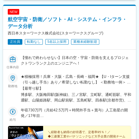
所沢駅、武蔵浦和駅、北浦和駅、志木駅、草加駅、西船橋駅、柏
駅、東海神駅、松戸駅、千葉駅、津田沼駅、本八幡駅(総武線)、南
NEW
流山駅、流山おおたかの森駅、舞浜駅、市川駅、海浜幕張駅、鎌
航空宇宙・防衛／ソフト・AI・システム・インフラ・
ケ谷駅、新浦安駅、京成津田沼駅、稲毛駅、京成船橋駅、北習志
野駅、浦安駅(千葉県)、新松戸駅、守谷駅、水戸駅、つくば駅、土
データ分析
浦駅、勝田駅、取手駅、高崎駅、前橋駅、伊勢崎駅、太田駅(群馬
西日本スターワークス株式会社(スターワークスグループ)
県)、桐生駅、新前橋駅、宇都宮駅東口駅、東武宇都宮駅、小山
正社員
転勤なし
5名以上採用
業種未経験歓迎
駅、栃木駅、東武日光駅、那須塩原駅、久屋大通駅、北新地駅、
博多駅、小倉駅(福岡県)、西鉄福岡駅、黒崎駅、久留米駅、大牟田
駅、折尾駅、佐賀駅、鳥栖駅、新鳥栖駅、唐津駅、伊万里駅、武
【憧れで終わらせない】日本の空・宇宙・防衛を支えるプロジェ
雄温泉駅、長崎駅(長崎県)、佐世保駅、諫早駅、大村駅(長崎県)、
クトワンランク上のエンジニアへ！
新大村駅、島原駅、熊本駅、八代駅、新八代駅、玉名駅、上熊本
仕事内容
駅、阿蘇駅、大分駅、別府駅(大分県)、中津駅(大分県)、日田駅、
佐伯駅、由布院駅、宮崎駅、南宮崎駅、延岡駅、日向市駅、都城
★積極採用！兵庫・大阪・広島・長崎・福岡★ 【U・Iターン支援
駅、小林駅(宮崎県)、鹿児島中央駅前駅、鹿児島駅、出水駅、指宿
（引っ越し手当）あり／希望しない転勤なし】 ＜勤務地一例＞ ・
勤務地
駅、国分駅(鹿児島県)、新宿駅(東京メトロ)、代々木八幡駅、東池
三菱重工グループ └兵庫県 高砂市、神戸市 長崎県 長崎市、諫早
【最寄り駅】
袋駅、二重橋前駅、品川駅、新橋駅、とうきょうスカイツリー
市、岡山県 玉野市 ・川崎重工業 └兵庫県 明石市、神戸市 ・新明
博多駅、大阪梅田駅(阪神線)、三ノ宮駅、立町駅、通町筋駅、平和
駅、末広町駅(東京都)、蓮沼駅、稲荷町駅(東京都)、浜松町駅、銀
和工業 └兵庫県 神戸市東灘区、宝塚市 ・三菱電機グループ └兵庫
通駅、山陽姫路駅、岡山駅前駅、五島町駅、四条駅(京都市営)、福
座駅、吉祥寺駅、西日暮里駅、大崎広小路駅、三田駅(東京都)、代
県 尼崎市、三田市 ・日本製鋼所 └広島市安芸区 ・パナソニック
山駅、草津駅(滋賀県)、伊丹駅(阪急線)、祇園駅(福岡県)、紙屋町
官山駅、日暮里駅、下神明駅、高輪ゲートウェイ駅、立川北駅、
グループ └大阪府 門真市、守口市 、大阪市 ・NECグループ └福
年収730万円（月給42.5万円＋時間外手当＋賞与）人工衛星の開
東駅、熊本城・市役所前駅、小倉駅(福岡県)、姫路駅、岡山駅、大
新桜台駅、二子新地駅、麹町駅、奥沢駅、清澄白河駅、西太子堂
岡市中央区、早良区 など ＜関西＞大阪府／兵庫県／京都府／滋賀
発／17年目
波止駅、烏丸駅、伊丹駅(福知山線)、櫛田神社前駅、県庁前駅(広
給与
駅、後楽園駅、三越前駅、池ノ上駅、新日本橋駅、新高島駅、新
県／奈良県／和歌山県＜中四国＞広島県／岡山県／香川県／愛媛
年収580万円（月給32万円＋時間外手当＋賞与）護衛艦のシステ
島県)、花畑町駅、旦過駅、西川緑道公園駅、出島駅、烏丸御池駅
丸子駅、武蔵溝ノ口駅、京急川崎駅、石上駅、登戸駅、海老名駅
県／鳥取県／島根県／山口県／徳島県＜九州＞福岡県／熊本県／
ム開発／5年目
(相模線)、富士見町駅(神奈川県)、本川越駅、北与野駅、京成西船
長崎県／鹿児島県／宮崎県／佐賀県／大分県※テクニカルセンタ
＼経験者も納得の好待遇で、定着率95％！／
◆三菱重工業やパナソニックなど大手企業の開発チーム
駅、船橋駅、京成千葉駅、新津田沼駅、本八幡駅(都営線)、リゾー
ー・サテライトオフィスあり※マイカー通勤可※受動喫煙対策あ