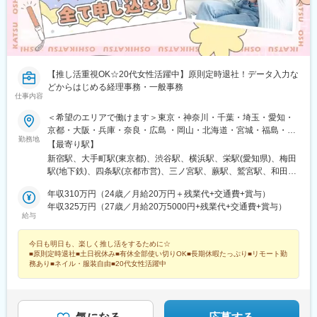
駅、東海神駅、川越市駅、日吉町駅、あおば通駅、信濃町駅、新
岡駅、新杉田駅、新宿御苑前駅、海芝浦駅、新子安駅、新橋駅、
宿西口駅、香櫨園駅、資生館小学校前駅、西辛島町駅、四谷三丁
新潟駅、新横浜駅、新栄町駅(愛知県)、新浦安駅、心斎橋駅、飾磨
目駅、京成上野駅、家庭裁判所前駅、築地市場駅、曙橋駅、日ノ
駅、上野駅、上道駅(岡山県)、上鳥羽口駅、上小田井駅、上溝駅、
出町駅、下落合駅、東向日駅、千代県庁口駅、石川町駅、県庁前
湘南台駅、沼津駅、小牧口駅、小伝馬町駅、小倉駅(福岡県)、小川
駅(兵庫県)、郵便局前駅、東区役所前駅、鬼越駅、新千葉駅、伊勢
町駅(東京都)、勝どき駅、女学院前駅、初台駅、初石駅、秋葉原
佐木長者町駅、西川緑道公園駅、国会議事堂前駅、西大橋駅、な
駅、芝公園駅、汐留駅、市川駅、市ケ谷駅、四ツ谷駅、三郷駅(埼
【推し活重視OK☆20代女性活躍中】原則定時退社！データ入力な
んば駅(南海線)、第一通り駅
玉県)、三河安城駅、三越前駅、元町駅(北海道)、桜木町駅、桜ノ
どからはじめる経理事務・一般事務
宮駅、堺筋本町駅、今池駅(愛知県)、今羽駅、麹町駅、鴻巣駅、高
仕事内容
田馬場駅、荒本駅、荒川沖駅、江坂駅、広島駅、広瀬通駅、向日
＜希望のエリアで働けます＞東京・神奈川・千葉・埼玉・愛知・
町駅、南郷１８丁目駅、勾当台公園駅、御茶ノ水駅、呉服町駅(福
京都・大阪・兵庫・奈良・広島 ・岡山・北海道・宮城・福島・新
岡県)、五条駅(京都市営)、虎ノ門駅、戸田公園駅、戸田駅(埼玉
勤務地
潟・茨城・栃木・群馬・石川・富山・長野・静岡・岐阜・三重・
【最寄り駅】
県)、元町・中華街駅、元町駅(兵庫県)、県庁通り駅、研究学園
滋賀・香川・愛媛・山口・福岡・熊本・長崎・鹿児島◆転居を伴
駅、熊谷駅、空港第２ビル駅(鉄道)、苦竹駅、九段下駅、銀座駅、
新宿駅、大手町駅(東京都)、渋谷駅、横浜駅、栄駅(愛知県)、梅田
う転勤なし◆配属先は通える範囲で希望を考慮して決定◆駅チカ
金沢駅、金山駅(愛知県)、北１３条東駅、錦糸町駅、狭山市駅、橋
駅(地下鉄)、四条駅(京都市営)、三ノ宮駅、蕨駅、鷲宮駅、和田岬
など通勤に便利なエリア多数◆キレイ＆おしゃれオフィス多数◆
本駅(神奈川県)、京成八幡駅、京成津田沼駅、京成千葉駅、京急川
駅、六本木一丁目駅、六丁の目駅、両国駅(都営線)、溜池山王駅、
リモートワーク導入企業も◆20代の女性を中心に活躍中＜配属先
年収310万円（24歳／月給20万円＋残業代+交通費+賞与）
崎駅、宮城野原駅、京成成田駅、宮原駅、久喜駅、久屋大通駅、
流山おおたかの森駅、淀屋橋駅、与野駅、有楽町駅、薬院大通
例＞カネボウ化粧品、KDDI、一休、リクルートグループ、
年収325万円（27歳／月給20万5000円+残業代+交通費+賞与）
祇園駅(福岡県)、岩本町駅、岩塚駅、丸の内駅(愛知県)、関内駅、
駅、薬院駅、門沢橋駅、門前仲町駅、門司港駅、明石駅、名鉄名
給与
SCSK、博報堂プロダクツ、楽天カード、楽天グループ、東芝グ
刈谷駅、茅場町駅、茅ケ崎駅、貝塚駅(福岡県)、海老名駅(相模
古屋駅、本通駅、本町駅、本厚木駅、本郷駅(愛知県)、北浜駅(大
ループ、パナソニックグループ関西：三菱重工業、ローム、住友
線)、海浜幕張駅、花畑町駅、卸町駅(宮城県)、岡山駅、横川駅(広
阪府)、北新地駅、北春日部駅、北加賀屋駅、北浦和駅、北伊丹
今日も明日も、楽しく推し活をするために☆
ゴム工業、広島：広島ホームテレビ、マツダロジスティクスな
島県)、越谷レイクタウン駅、永田町駅、栄駅(岡山県)、浦和駅、
駅、旭川駅、大谷地駅、新さっぽろ駅、豊田市駅、豊洲駅、豊橋
■原則定時退社■土日祝休み■有休全部使い切りOK■長期休暇たっぷり■リモート勤
ど、配属先は大手有名企業やグループ会社が中心。4295名以上が
浦安駅(千葉県)、稲毛駅、稲荷町駅(東京都)、伊丹駅(阪急線)、愛
駅、宝町駅(東京都)、平和通駅、平塚駅、平間駅、兵庫駅、福岡空
務あり■ネイル・服装自由■20代女性活躍中
就業先企業の直接雇用へ！（2026年3月末実績）入社後平均2年で
甲石田駅、阿波座駅、みなとみらい駅、ひたち野うしく駅、なん
港駅(鉄道)、伏見駅(愛知県)、武蔵中原駅、武蔵新城駅、武蔵小杉
直接雇用化、直接雇用後は年収が平均で60万円UP！＜受動喫煙対
ば駅(地下鉄)、つくば駅、ささしまライブ駅、さいたま新都心駅、
駅、武蔵浦和駅、浜町駅、浜松町駅、恵比寿駅、姫路駅、備前西
策あり＞敷地内および屋内は原則禁煙（就業先により異なるため
ＹＲＰ野比駅、浜松駅、新宿駅(東京メトロ)、新高島駅、大須観音
市駅、肥後橋駅、飯田橋駅、半蔵門駅、八幡駅(福岡県)、八丁堀駅
就業条件明示書で明示します）※自動車通勤OK（エリア・配属先
駅、大阪梅田駅(阪急線)、三宮駅(神戸新交通)、麻布十番駅、西鉄
(東京都)、八丁堀駅(広島県)、白山駅(新潟県)、柏駅、博多駅、南