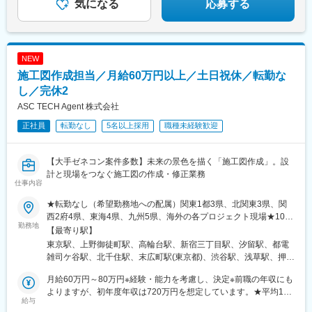
接取引
気になる
応募する
NEW
施工図作成担当／月給60万円以上／土日祝休／転勤な
し／完休2
ASC TECH Agent 株式会社
正社員
転勤なし
5名以上採用
職種未経験歓迎
【大手ゼネコン案件多数】未来の景色を描く「施工図作成」。設
計と現場をつなぐ施工図の作成・修正業務
仕事内容
★転勤なし（希望勤務地への配属）関東1都3県、北関東3県、関
西2府4県、東海4県、九州5県、海外の各プロジェクト現場★10名
勤務地
以上の積極採用★U・Iターン歓迎！★海外で働くチャンスあり！
【最寄り駅】
★入社時に引越しが必要な場合は転居費用を会社が全額負担！
東京駅、上野御徒町駅、高輪台駅、新宿三丁目駅、汐留駅、都電
（自己負担のかからない社員寮も利用可能）★マイカー通勤可※案
雑司ケ谷駅、北千住駅、末広町駅(東京都)、渋谷駅、浅草駅、押上
件による特に施工図作成担当は、どのプロジェクトでも求められ
駅、日暮里駅(舎人ライナー)、九段下駅、神田駅(東京都)、大手町
るほど、ニーズの高いポジション。業界内での雇用を創出しつ
月給60万円～80万円※経験・能力を考慮し、決定※前職の年収にも
駅(東京都)、大門駅(東京都)、有楽町駅、新横浜駅、小田原駅、新
つ、安定した働き方が実現できるように、労働条件の整備も行っ
よりますが、初年度年収は720万円を想定しています。★平均120
高島駅、大船駅、鎌倉駅、関内駅、藤沢本町駅、片瀬江ノ島駅、
給与
ています。＜プロジェクト先＞■首都圏／東京、神奈川、千葉、埼
万円以上UP！年収が大幅アップするチャンス！＜先輩社員の年収
鵠沼海岸駅、長谷駅(神奈川県)、京急川崎駅、箱根湯本駅、元町・