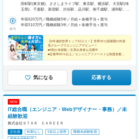
ステップアップできます。※プロジェクト先は、希望を最大限考慮
田町駅(東京都)、ささしまライブ駅、東京駅、横浜駅、大宮駅(埼
の上、決定※転居を伴う無理な転勤はなし※引越し費用補助・帰省
玉県)、千葉駅、新宿駅、渋谷駅、品川駅、南千歳駅、浦和駅、県
旅費補助・借上社宅制度など、U・Iターン支援充実＜プロジェク
庁前駅(千葉県)、川崎駅、新杉田駅、大垣駅、新静岡駅、刈谷駅、
ト先＞■北海道：千歳市■関東：埼玉県・千葉県・東京都・神奈川
年収620万円／職種経験5年／月給＋各種手当＋賞与
津駅、スクリーン駅、高岡駅、西諫早駅、原水駅、三田駅(東京
県・山梨県■東海：岐阜県・静岡県・愛知県・三重県■滋賀：彦根
年収510万円／職種経験3年／月給＋各種手当＋賞与
都)、米野駅、日本橋駅(東京都)、新高島駅、京成千葉駅、新宿駅
給与
市■富山：高岡市■中国：広島県■九州：長崎県諫早市、熊本県菊
(東京メトロ)、神泉駅、北品川駅、本千葉駅、京急川崎駅、日吉町
池郡※プロジェクト先（勤務地）は、希望を最大限考慮の上、決定
駅、高宮駅(滋賀県)、名鉄名古屋駅、三越前駅、高島町駅、栄町駅
します。※勤務地一覧以外にも勤務地がございます。詳しくは面接
【6年連続世界トップ10入り！】世界30カ国展開の外資
(千葉県)、新宿西口駅、高輪ゲートウェイ駅、千葉中央駅、静岡
系グループでエンジニアデビュー！
時にお話しさせていただきます。＜拠点＞東京本社／東京都港区
駅、末広町駅(富山県)
■9割が未経験／文系出身者も活躍中
芝浦3-5-39 田町イーストウィング2F名古屋オフィス／愛知県名古
■定着率95％以上／エンジニアファーストな制度多数
屋市中村区平池町4-60-12 グローバルゲート ウエストタワー9F
■年休125日・完全週休2日・土日祝休み
■1日の残業1h以下
■転勤なし
気になる
応募する
NEW
IT総合職（エンジニア・Webデザイナー・事務）／未
経験歓迎
株式会社ＳＴＡＲ ＣＡＲＥＥＲ
正社員
転勤なし
5名以上採用
職種未経験歓迎
業種未経験歓迎