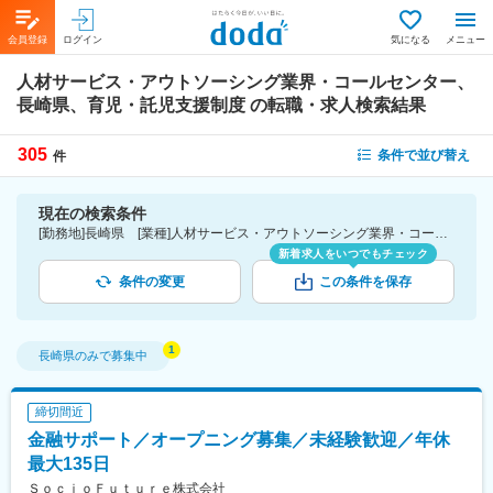
会員登録
ログイン
気になる
メニュー
人材サービス・アウトソーシング業界・コールセンター、
長崎県、育児・託児支援制度
の転職・求人検索結果
305
条件で並び替え
件
現在の検索条件
[勤務地]長崎県 [業種]人材サービス・アウトソーシング業界・コールセンター [詳細条件](待遇・福利厚生)育児・託児支援制度
新着求人をいつでもチェック
条件の変更
この条件を保存
長崎県
のみで募集中
締切間近
金融サポート／オープニング募集／未経験歓迎／年休
最大135日
ＳｏｃｉｏＦｕｔｕｒｅ株式会社