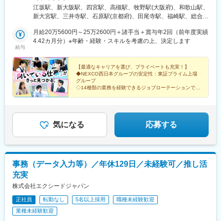
川区宮原4-1-4 KDX新大阪ビル11F など■中国エリア広島県／岡
守山駅、草津駅(滋賀県)、近江八幡駅、大津駅、京阪膳所駅、栗東
江坂駅、新大阪駅、四宮駅、高槻駅、牧野駅(大阪府)、和歌山駅、
山県／鳥取県／島根県／山口県中国支店：広島県広島市南区京橋
駅、南彦根駅、京阪石山駅、信楽駅、野洲駅、京阪大津京駅、和
新大宮駅、三井寺駅、石原駅(京都府)、田尾寺駅、福崎駅、総合運
町1-23 大樹生命広島駅前ビル8F など■九州エリア福岡県／長崎
歌山駅、貴志駅、白浜駅、和歌山市駅、橋本駅(和歌山県)、紀伊田
動公園駅、淀駅、手原駅、公園東口駅、藤井寺駅、田井ノ瀬駅、
県／佐賀県／熊本県／大分県／宮崎県／鹿児島県九州支店：福岡
月給20万5600円～25万2600円＋諸手当＋賞与年2回（前年度実績
辺駅、加太駅(和歌山県)、紀伊勝浦駅、九度山駅、和歌山大学前
太市駅、馬堀駅、ＪＲ総持寺駅、茨木駅、片原町駅(香川県)、穴吹
市博多区博多駅前2-17-8 安田第4ビル6F など■四国エリア香川県
4.42カ月分）※年齢・経験・スキルを考慮の上、決定します
駅、西笠田駅、海南駅、紀三井寺駅、新宮駅、国際センター駅、
駅、吉成駅、金蔵寺駅、福音寺駅、土佐長岡駅、元山駅(香川県)、
給与
／徳島県／愛媛県／高知県四国出張所：香川県高松市朝日町4-1-
鶴舞駅、丸の内駅(愛知県)、金山駅(愛知県)、中部国際空港駅(鉄
的場町駅、西原駅(広島県)、東福山駅、伯耆大山駅、井原市駅、東
3 など★6年間で『地域固定』が可能！ライフスタイルに合わせ
道)、豊橋駅、三河安城駅、ナゴヤドーム前矢田駅、伏見駅(愛知
津山駅、備前一宮駅、三次駅、緑井駅、上郷駅、玉造温泉駅、七
た働き方へ。－－－－－－－－－－－－－－－－－入社後は、西
【最適なキャリアを選び、プライベートも充実！】
県)、上前津駅、犬山駅、野田新町駅、岐阜駅、大垣駅、高山駅、
軒茶屋駅、東比恵駅、加治木駅、御井駅、大分駅、佐世保駅、宮
◆NEXCO西日本グループの安定性：東証プライム上場
日本全域での転勤やジョブローテーションの可能性があります。
下呂駅、多治見駅、美濃太田駅、新鵜沼駅、西岐阜駅、岐阜羽島
崎神宮駅、木屋瀬駅、賀来駅、佐賀駅、西諫早駅、新八代駅、下
グループ
ただし、6年間勤務いただくと、地域を限定した転勤やジョブロー
駅、飛騨古川駅、名鉄岐阜駅、穂積駅、鵜沼駅、中津川駅、宇治
大利駅、東三国駅、田中口駅、大津市役所前駅、猿猴橋町駅、下
◇14種類の業務を経験できるジョブローテーションでス
テーションに切り替えられる制度をご用意しています。幅広い経
山田駅、鳥羽駅、播磨駅、近鉄四日市駅、津駅、松阪駅、志摩神
キルを広げ成長
祇園駅、古市駅(広島県)、博多駅、東淀川駅、びわ湖浜大津駅、稲
◆土日祝休み／賞与4.42カ月分／平均有休取得日数13.8
験を積みながら、将来的にはライフスタイルに合わせた働き方を
明駅、五十鈴川駅、四日市駅、伊勢中川駅、西桑名駅、鵜方駅、
荷町駅(広島県)、古市橋駅
日
選べる仕組みです。
名張駅、熱海駅、三島駅、浜松駅、静岡駅、土本駅、掛川駅、沼
津駅、長沼駅(静岡県)、本吉原駅、新金谷駅、来宮駅、尾盛駅、藤
気になる
応募する
枝駅、家山駅、博多駅、小倉駅(福岡県)、太宰府駅、久留米駅、門
司港駅、天神駅、西鉄香椎駅、千早駅、福岡空港駅(鉄道)、西鉄二
日市駅、折尾駅、新宮中央駅、中洲川端駅、鹿児島中央駅前駅、
大山駅(鹿児島県)、指宿駅、川内駅(鹿児島県)、嘉例川駅、出水
事務（データ入力等）／年休129日／未経験可／推し活
駅、吉松駅、国分駅(鹿児島県)、大隅横川駅、阿久根駅、鹿児島
充実
駅、市立病院前駅(鹿児島県)、加治木駅、霧島神宮駅、熊本駅、阿
蘇駅、八代駅、人吉駅、水前寺公園駅、肥後大津駅、原水駅、荒
株式会社エクシードジャパン
尾駅(熊本県)、南熊本駅、武蔵塚駅、宇土駅、高森駅、日奈久温泉
正社員
転勤なし
5名以上採用
職種未経験歓迎
駅、大分駅、由布院駅、別府駅(大分県)、中津駅(大分県)、賀来
駅、日田駅、東中津駅、南由布駅、長崎駅前駅、佐世保駅、南風
業種未経験歓迎
崎駅、諫早駅、早岐駅、大三東駅、二重橋前駅、上野広小路駅、