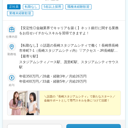
正社員
転勤なし
5名以上採用
職種未経験歓迎
業種未経験歓迎
【安定性◎金融業界でキャリアを築く】ネット銀行に関する業務
をお任せ♪イチからスキルを習得できますよ！
仕事内容
【転勤なし】☆話題の長崎スタジアムシティで働く！長崎県長崎
市幸町7-1（長崎スタジアムシティ内）▽アクセス・JR長崎駅よ
勤務地
り徒歩10分・JR浦上駅より徒歩8分・長崎電気軌道 「スタジアム
【最寄り駅】
シティノース」電停より徒歩3分＊ ＊ ＊☆仕事終わりにはその
スタジアムシティノース駅、茂里町駅、スタジアムシティサウス
ままスタジアムシティ内で、友人や同僚とショッピングをした
駅
り、グルメを満喫したり…充実の毎日が叶います♪
年収350万円／28歳・経験3年／月給26万円
年収400万円／33歳・経験5年／月給29万円
給与
＼話題の『長崎スタジアムシティ』で新たなスタート／
金融サポートとして専門スキルを身につけて活躍！