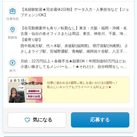
高輪ゲートウェイ駅、新宿御苑前駅、新橋駅、池袋駅、牛田駅(東
【未経験歓迎★完全週休2日制】データ入力・人事担当など【ジョ
京都)、秋葉原駅、神泉駅、蔵前駅、とうきょうスカイツリー駅、
ブチェンジOK】
西日暮里駅、新日本橋駅、浜松町駅、日比谷駅、高島町駅、桜木
仕事内容
町駅、伊勢佐木長者町駅、江ノ島駅、由比ケ浜駅、川崎駅、日本
大通り駅、早雲山駅、千葉駅、舞浜駅、西船橋駅、成田駅、京成
【在宅勤務案件も有り／転勤なし】東京・大阪・福岡・沖縄・名
船橋駅、初富駅、中浦和駅、春日部駅、東武日光駅、今市駅、中
古屋・仙台の各オフィスまたは周辺、東京、神奈川、千葉、埼
央前橋駅、西中島南方駅、大阪梅田駅(阪神線)、阿倍野駅(地下
勤務地
玉、宮城、愛知、岐阜、静岡、三重、大阪、京都、兵庫、奈良、
【最寄り駅】
鉄)、鴫野駅、大阪難波駅、大阪上本町駅、新今宮駅、大阪ビジネ
滋賀、和歌山、福岡、佐賀、長崎、熊本、大分、宮崎、鹿児島、
西中島南方駅、代々木駅、赤坂駅(福岡県)、県庁前駅(沖縄県)、さ
スパーク駅、四ツ橋駅、公園東口駅、本町駅、山陽姫路駅、三宮
沖縄の各勤務先★20名以上を採用予定！★豊富な選択肢の中か
さしまライブ駅、宮城野通駅、青梅駅、南阿佐ケ谷駅、八王子
駅(神戸市営)、みなと元町駅、鳴尾・武庫川女子大前駅、中山観音
ら、あなたに最適な就業先をご案内いたします。就業先は、IT業
駅、調布駅、西国分寺駅、新小岩駅、小岩駅、豊洲駅、神谷町
駅、宝塚南口駅、嵐電嵯峨駅、嵯峨嵐山駅、京都河原町駅、丸太
界、旅行、美容、Webマーケターなど大手企業を含む様々な企
月給：22万円以上＋各種手当★副業OK！年間別途60万円ほどお
駅、高輪台駅、芝公園駅、新橋駅、赤坂駅(東京都)、大門駅(東京
町駅(京都市営)、山科駅、宇治駅(京阪線)、四条駅(京都市営)、八
業。そのため色んな業界・職種へのチャレンジができます♪★受動
小遣い稼ぎしてるメンバーも…！★それだけ、自分時間をしっか
都)、日暮里駅(舎人ライナー)、三鷹駅、恵比寿駅、広尾駅、渋谷
木西口駅、王寺駅、西田原本駅、上栄町駅、膳所駅、石山駅、大
給与
喫煙対策：あり
り作れる環境です。ぜひ独自の研修制度も活用いただきながら、
駅、高田馬場駅、四ツ谷駅、新宿三丁目駅、三軒茶屋駅、霞ケ関
津京駅、田中口駅、名鉄名古屋駅、久屋大通駅、東別院駅、新豊
自分の為の時間を過ごしてください♪ ※経験・能力を考慮の上、
駅(東京都)、末広町駅(東京都)、東京駅、九段下駅、麹町駅、神保
橋駅、大曽根駅、大須観音駅、浅間町駅、伊勢市駅、中之郷駅、
当社規定により優遇いたします。※月給には一律の職務手当（3万
仕事に追われる1週間→推しを追いかける1週間へ！
町駅、神田駅(東京都)、飯田橋駅、有楽町駅、綾瀬駅、北千住駅、
あすなろう四日市駅、桑名駅、志摩横山駅、三島広小路駅、新浜
私らしいキャリアもプライベートも叶えよう★
5,000円）を含みます。
上野御徒町駅、蒲田駅、大森駅(東京都)、東銀座駅、日本橋駅(東
松駅、新静岡駅、古庄駅、吉原本町駅、祇園駅(福岡県)、九州鉄道
京都)、三越前駅、小伝馬町駅、八丁堀駅(東京都)、中野坂上駅、
記念館駅、西鉄福岡駅、香椎駅、西鉄千早駅、二日市駅、呉服町
中野駅(東京都)、町田駅、目黒駅、立会川駅、五反田駅、井の頭公
駅(福岡県)、高見橋駅、鹿児島駅前駅、中洲通駅、熊本駅前駅、人
園駅、都電雑司ケ谷駅、赤羽駅、押上駅、錦糸町駅、中目黒駅、
吉温泉駅、市立体育館前駅、日田市役所前駅、五島町駅、ハウス
大崎駅、鶴見小野駅、三ツ沢下町駅、戸部駅、山手駅、井土ケ谷
テンボス駅、京橋駅(東京都)、御徒町駅、泉岳寺駅、東新宿駅、築
駅、和田町駅、屏風浦駅、金沢文庫駅、新羽駅、戸塚駅、上永谷
気になる
応募する
地市場駅、東池袋駅、京成関屋駅、岩本町駅、田原町駅(東京都)、
駅、鶴ケ峰駅、瀬谷駅、立場駅、青葉台駅、センター南駅、鹿島
曳舟駅、西日暮里駅(舎人ライナー)、竹橋駅、御成門駅、銀座駅、
田駅、武蔵小杉駅、武蔵溝ノ口駅、生田駅(神奈川県)、鷺沼駅、柿
横浜駅、馬車道駅、湘南江の島駅、石川町駅、中強羅駅、リゾー
生駅、相模湖駅、上溝駅、下溝駅、上大岡駅、菊名駅、新横浜
トゲートウェイ・ステーション駅、東海神駅、三俣駅、大阪駅、