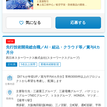
と直接取引
トゲートウェイ・ステーション駅、市川真間駅、京成稲毛駅、習
り：喫煙所あり（屋外）
◆上流工程中心／航空宇宙・防衛製品の開発
志野駅、幸谷駅、工機前駅、中央前橋駅、西桐生駅、宇都宮駅、
◆開発経験者は月給35万円以上＋賞与4カ月分（昨年度
日光駅、祇園駅(福岡県)、平和通駅、天神駅、黒崎駅前駅、長崎駅
実績）
◆年休125日・土日祝休・残業少なめ
前駅、熊本駅前駅、上熊本駅(路面電車)、日田市役所前駅、鹿児島
中央駅、鹿児島駅前駅、新宿西口駅、代々木公園駅、虎ノ門ヒル
気になる
応募する
ズ駅、岩本町駅、京急蒲田駅、京成上野駅、銀座一丁目駅、白金
高輪駅、水道橋駅、立川南駅、江古田駅、九品仏駅、菊川駅(東京
都)、本郷三丁目駅、茅場町駅、新代田駅、高島町駅、高津駅(神奈
川県)、馬車道駅、蒲生駅、栄町駅(千葉県)、京成八幡駅、東京デ
NEW
ィズニーランド・ステーション駅、東宿郷駅、旦過駅、天神南
駅、西黒崎駅、八千代町駅、二本木口駅、県立体育館前駅、高見
先行技術開発総合職／AI・組込・クラウド等／賞与4カ
橋駅、桜島桟橋通駅
月分
西日本スターワークス株式会社(スターワークスグループ)
正社員
5名以上採用
業種未経験歓迎
【87％が年収UP／賞与平均4カ月分】常時3000件以上のプロジェ
クトから希望を考慮し、配属します
仕事内容
主要取引先：三菱重工グループ、三菱電機グループ、パナソニッ
クグループNECグループ、トヨタグループ、HONDA、マツダグ
勤務地
ループ、NTTグループ、エネコム、 等★プロジェクト先 ※一部
【最寄り駅】
抜粋◆関西大阪：大阪市（梅田、京橋、本町、中之島等）、門
博多駅、大阪梅田駅(阪神線)、三ノ宮駅、立町駅、通町筋駅、平和