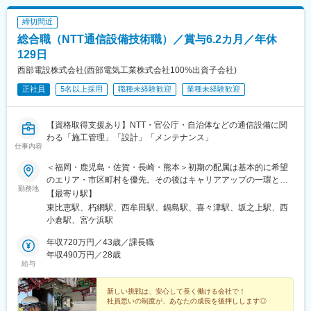
締切間近
総合職（NTT通信設備技術職）／賞与6.2カ月／年休
129日
西部電設株式会社(西部電気工業株式会社100%出資子会社)
正社員
5名以上採用
職種未経験歓迎
業種未経験歓迎
【資格取得支援あり】NTT・官公庁・自治体などの通信設備に関
わる「施工管理」「設計」「メンテナンス」
仕事内容
＜福岡・鹿児島・佐賀・長崎・熊本＞初期の配属は基本的に希望
のエリア・市区町村を優先。その後はキャリアアップの一環とし
勤務地
て、九州エリアの中で転勤の場合あり。本人やご家庭の事情も考
【最寄り駅】
慮のうえ事前に必ず相談し、相談なく転勤となることはありませ
東比恵駅、朽網駅、西牟田駅、鍋島駅、喜々津駅、坂之上駅、西
ん。★ マイカー通勤OK（駐車場あり）★ U・Iターン支援あり ★
小倉駅、宮ケ浜駅
社宅制度、引越費用支援あり【施工管理】・福岡エンジニアリン
グセンタ・北九州エンジニアリングセンタ・久留米エンジニアリ
年収720万円／43歳／課長職
ングセンタ・佐賀エンジニアリングセンタ・長崎エンジニアリン
年収490万円／28歳
給与
グセンタ・鹿児島エンジニアリングセンタ・熊本本社【設計】・
福岡エンジニアリングセンタ・佐賀エンジニアリングセンタ・長
崎エンジニアリングセンタ・鹿児島エンジニアリングセンタ【メ
新しい挑戦は、安心して長く働ける会社で！
社員思いの制度が、あなたの成長を後押しします◎
ンテナンス】・福岡フィールドサービスセンタ└NTTドコモ基地局