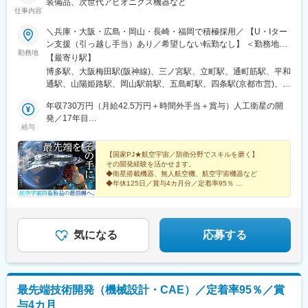
装備品、次世代アビオニクス機器など
仕事内容
＼兵庫・大阪・広島・岡山・長崎・福岡で積極採用／ 【U・Iター
ン支援（引っ越し手当）あり／希望しない転勤なし】 ＜勤務地一
勤務地
例＞ ・三菱重工業グループ └兵庫県 高砂市、神戸市 └長崎県 長
【最寄り駅】
崎市、諫早市、└岡山県 玉野市 ・川崎重工業 └兵庫県 明石市、神
博多駅、大阪梅田駅(阪神線)、三ノ宮駅、立町駅、通町筋駅、平和
戸市 ・新明和工業 └兵庫県 神戸市東灘区、宝塚市 ・三菱電機グ
通駅、山陽姫路駅、岡山駅前駅、五島町駅、四条駅(京都市営)、福
ループ └兵庫県 尼崎市、三田市 ・日本製鋼所 └広島市安芸区 ・
山駅、草津駅(滋賀県)、伊丹駅(阪急線)、祇園駅(福岡県)、紙屋町
パナソニックグループ └大阪府 門真市、守口市 、大阪市 ・ワキ
年収730万円（月給42.5万円＋時間外手当＋賞与）人工衛星の開
東駅、熊本城・市役所前駅、小倉駅(福岡県)、姫路駅、岡山駅、大
タハイテクス└福岡県筑紫野市・昭和電気研究所└福岡市西区★そ
発／17年目
波止駅、烏丸駅、伊丹駅(福知山線)、櫛田神社前駅、県庁前駅(広
給与
の他、取引先一覧本田技研工業、ダイキン工業、IHI、東芝Gr、
年収593万円（月給35万円＋時間外手当＋賞与）レーダー探知機
島県)、花畑町駅、旦過駅、西川緑道公園駅、出島駅、烏丸御池駅
NEC島津製作所、ナブテスコ、三井E&S 等 ＜関西＞ 大阪／兵庫
回路設計／5年目
／京都／滋賀／奈良／和歌山 ＜中四国＞ 広島／岡山／香川／愛媛
【国家PJ★航空宇宙／防衛分野でスキルを磨く】
その開発経験を活かせます。
／鳥取／島根／山口／徳島 ＜九州＞ 福岡／熊本／長崎／鹿児島／
◆衛星搭載機器、無人航空機、航空宇宙機器など
宮崎／佐賀／大分 ※テクニカルセンター・サテライトオフィスあ
◆年休125日／賞与4カ月分／定着率95％
り ※マイカー通勤可 ※受動喫煙対策あり：喫煙所あり（屋外）
◆U・Iターン支援（借上社宅／引越手当）
◆残業月平均20ｈ未満
気になる
応募する
最先端技術開発（機械設計・CAE）／定着率95％／賞
与4カ月