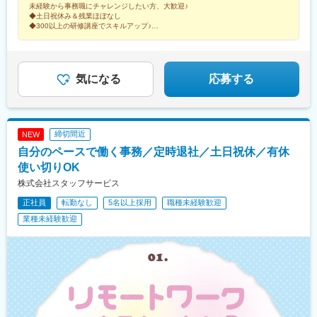
駅、旭川駅、大谷地駅、新さっぽろ駅、豊田市駅、豊洲駅、豊橋
未経験から事務職にチャレンジしたい方、大歓迎♪
ど、配属先は大手有名企業やグループ会社が中心。4295名以上が
浦安駅(千葉県)、稲毛駅、稲荷町駅(東京都)、伊丹駅(阪急線)、愛
駅、宝町駅(東京都)、平和通駅、平塚駅、平間駅、兵庫駅、福岡空
◆土日祝休み＆残業ほぼなし
就業先企業の直接雇用へ！（2026年3月末実績）入社後平均2年で
甲石田駅、阿波座駅、みなとみらい駅、ひたち野うしく駅、なん
港駅(鉄道)、伏見駅(愛知県)、武蔵中原駅、武蔵新城駅、武蔵小杉
◆300以上の研修講座でスキルアップ♪
直接雇用化、直接雇用後は年収が平均で60万円UP！＜受動喫煙対
◆正社員登用実績多数
ば駅(地下鉄)、つくば駅、ささしまライブ駅、さいたま新都心駅、
駅、武蔵浦和駅、浜町駅、浜松町駅、恵比寿駅、姫路駅、備前西
◆服装・ネイル自由でおしゃれも楽しめる
策あり＞敷地内および屋内は原則禁煙（就業先により異なるため
ＹＲＰ野比駅、浜松駅、新宿駅(東京メトロ)、新高島駅、大須観音
市駅、肥後橋駅、飯田橋駅、半蔵門駅、八幡駅(福岡県)、八丁堀駅
就業条件明示書で明示します）※自動車通勤OK（エリア・配属先
駅、大阪梅田駅(阪急線)、三宮駅(神戸新交通)、麻布十番駅、西鉄
(東京都)、八丁堀駅(広島県)、白山駅(新潟県)、柏駅、博多駅、南
によって変動）
平尾駅、越中島駅、九州鉄道記念館駅、山陽明石駅、近鉄名古屋
行徳駅、播磨町駅、日野駅(滋賀県)、日本大通り駅、日本橋駅(東
気になる
応募する
駅、新豊田駅、新豊橋駅、銀座一丁目駅、大開駅、大門駅(東京
京都)、日比谷駅、南方駅(大阪府)、南船橋駅、大通駅、南仙台
都)、代官山駅、山陽姫路駅、渡辺橋駅、水道橋駅、東比恵駅、西
駅、南森町駅、南小倉駅、南越谷駅、内幸町駅、藤沢駅、湯島
４丁目駅、大阪天満宮駅、石上駅、末広町駅(東京都)、大阪梅田駅
駅、東陽町駅、東梅田駅、東大宮駅、東戸塚駅、東銀座駅、東京
(阪神線)、二重橋前駅、三田駅(東京都)、扇町駅(大阪府)、新中野
駅、東海通駅、島氏永駅、土橋駅(愛知県)、土浦駅、田町駅(東京
締切間近
NEW
駅、櫛田神社前駅、古市駅(広島県)、神保町駅、東池袋駅、中央区
都)、田崎橋駅、天満橋駅、天満駅、天神橋筋六丁目駅、天神駅、
自分のペースで働く事務／定時退社／土日祝休／有休
役所前駅、平和島駅、東門前駅、大崎広小路駅、京橋駅(大阪府)、
鶴見駅、鶴間駅、通町筋駅、追浜駅、長堀橋駅、長田駅(大阪府)、
四条大宮駅、両国駅、倉敷市駅、京成船橋駅、馬喰町駅、八丁畷
長岡京駅、朝霞駅、中野坂上駅、中野栄駅、中電前駅、中津駅(地
使い切りOK
駅、本川越駅、千里中央駅(大阪モノレール)、外苑前駅、都庁前
下鉄)、中洲川端駅、中筋駅、竹田駅(京都府)、竹橋駅、池袋駅、
株式会社スタッフサービス
駅、さくら夙川駅、狸小路駅、熊本城・市役所前駅、新日本橋
旦過駅、谷町四丁目駅、西１１丁目駅、大曽根駅、大森駅(東京
正社員
転勤なし
5名以上採用
職種未経験歓迎
駅、西代駅、鹿島田駅、札幌駅、新宿三丁目駅、新芝浦駅、京急
都)、大師橋駅、大崎駅、大阪ビジネスパーク駅、大阪駅、大濠公
新子安駅、車道駅、四ツ橋駅、くいな橋駅、小田井駅、馬喰横山
園駅、大宮駅(埼玉県)、大宮駅(京都府)、袋町駅、袋井駅、多賀城
業種未経験歓迎
駅、淡路町駅、縮景園前駅、参宮橋駅、赤羽橋駅、千種駅、西早
駅、蔵前駅、草津駅(滋賀県)、草加駅、総社駅、倉敷駅、蘇我駅、
稲田駅、猿猴橋町駅、桂川駅(京都府)、北四番丁駅、新御茶ノ水
善行駅、船橋競馬場駅、船橋駅、浅草橋駅、泉中央駅、川崎駅、
駅、旧居留地・大丸前駅、城下駅(岡山県)、七ツ屋駅、北１２条
川口駅、川越駅、千里中央駅(北大阪急行)、千葉みなと駅、仙台
駅、亀戸駅、本八幡駅(都営線)、新津田沼駅、千葉駅、北茅ケ崎
駅、赤坂駅(福岡県)、赤坂駅(東京都)、静岡駅、青葉通一番町駅、
駅、岡山駅前駅、横川一丁目駅、赤坂見附駅、京成稲毛駅、西長
青山一丁目駅、西明石駅、西梅田駅、西二見駅、西鉄福岡駅、西
堀駅、大阪難波駅、米野駅、新浜松駅、高島町駅、三宮駅(神戸市
中島南方駅、西大宮駅、西新町駅、西新宿駅、西小倉駅、西宮
営)、なにわ橋駅、渡辺通駅、駅前駅、東日本橋駅、中之島駅、京
駅、西浦和駅、桑園駅、バスセンター前駅、すすきの駅、生麦