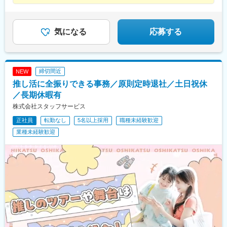
直接雇用化、直接雇用後は年収が平均で60万円UP！＜受動喫煙対
◎原則定時退社・年休125日・土日祝休み ◎リモートワークOK ◎Web面接1
ば駅(地下鉄)、つくば駅、ささしまライブ駅、さいたま新都心駅、
駅、武蔵浦和駅、浜町駅、浜松町駅、恵比寿駅、姫路駅、備前西
回 ◎有休は使い切ってOK
策あり＞敷地内および屋内は原則禁煙（就業先により異なるため
ＹＲＰ野比駅、浜松駅、新宿駅(東京メトロ)、新高島駅、大須観音
市駅、肥後橋駅、飯田橋駅、半蔵門駅、八幡駅(福岡県)、八丁堀駅
就業条件明示書で明示します）※自動車通勤OK（エリア・配属先
駅、大阪梅田駅(阪急線)、三宮駅(神戸新交通)、麻布十番駅、西鉄
(東京都)、八丁堀駅(広島県)、白山駅(新潟県)、柏駅、博多駅、南
によって変動）
平尾駅、越中島駅、九州鉄道記念館駅、山陽明石駅、近鉄名古屋
行徳駅、播磨町駅、日野駅(滋賀県)、日本大通り駅、日本橋駅(東
気になる
応募する
駅、新豊田駅、新豊橋駅、銀座一丁目駅、大開駅、大門駅(東京
京都)、日比谷駅、南方駅(大阪府)、南船橋駅、大通駅、南仙台
都)、代官山駅、山陽姫路駅、渡辺橋駅、水道橋駅、東比恵駅、西
駅、南森町駅、南小倉駅、南越谷駅、内幸町駅、藤沢駅、湯島
４丁目駅、大阪天満宮駅、石上駅、末広町駅(東京都)、大阪梅田駅
駅、東陽町駅、東梅田駅、東大宮駅、東戸塚駅、東銀座駅、東京
(阪神線)、二重橋前駅、三田駅(東京都)、扇町駅(大阪府)、新中野
駅、東海通駅、島氏永駅、土橋駅(愛知県)、土浦駅、田町駅(東京
締切間近
NEW
駅、櫛田神社前駅、古市駅(広島県)、神保町駅、東池袋駅、中央区
都)、田崎橋駅、天満橋駅、天満駅、天神橋筋六丁目駅、天神駅、
推し活に全振りできる事務／原則定時退社／土日祝休
役所前駅、平和島駅、東門前駅、大崎広小路駅、京橋駅(大阪府)、
鶴見駅、鶴間駅、通町筋駅、追浜駅、長堀橋駅、長田駅(大阪府)、
四条大宮駅、両国駅、倉敷市駅、京成船橋駅、馬喰町駅、八丁畷
長岡京駅、朝霞駅、中野坂上駅、中野栄駅、中電前駅、中津駅(地
／長期休暇有
駅、本川越駅、千里中央駅(大阪モノレール)、外苑前駅、都庁前
下鉄)、中洲川端駅、中筋駅、竹田駅(京都府)、竹橋駅、池袋駅、
株式会社スタッフサービス
駅、さくら夙川駅、狸小路駅、熊本城・市役所前駅、新日本橋
旦過駅、谷町四丁目駅、西１１丁目駅、大曽根駅、大森駅(東京
正社員
転勤なし
5名以上採用
職種未経験歓迎
駅、西代駅、鹿島田駅、札幌駅、新宿三丁目駅、新芝浦駅、京急
都)、大師橋駅、大崎駅、大阪ビジネスパーク駅、大阪駅、大濠公
新子安駅、車道駅、四ツ橋駅、くいな橋駅、小田井駅、馬喰横山
園駅、大宮駅(埼玉県)、大宮駅(京都府)、袋町駅、袋井駅、多賀城
業種未経験歓迎
駅、淡路町駅、縮景園前駅、参宮橋駅、赤羽橋駅、千種駅、西早
駅、蔵前駅、草津駅(滋賀県)、草加駅、総社駅、倉敷駅、蘇我駅、
稲田駅、猿猴橋町駅、桂川駅(京都府)、北四番丁駅、新御茶ノ水
善行駅、船橋競馬場駅、船橋駅、浅草橋駅、泉中央駅、川崎駅、
駅、旧居留地・大丸前駅、城下駅(岡山県)、七ツ屋駅、北１２条
川口駅、川越駅、千里中央駅(北大阪急行)、千葉みなと駅、仙台
駅、亀戸駅、本八幡駅(都営線)、新津田沼駅、千葉駅、北茅ケ崎
駅、赤坂駅(福岡県)、赤坂駅(東京都)、静岡駅、青葉通一番町駅、
駅、岡山駅前駅、横川一丁目駅、赤坂見附駅、京成稲毛駅、西長
青山一丁目駅、西明石駅、西梅田駅、西二見駅、西鉄福岡駅、西
堀駅、大阪難波駅、米野駅、新浜松駅、高島町駅、三宮駅(神戸市
中島南方駅、西大宮駅、西新町駅、西新宿駅、西小倉駅、西宮
営)、なにわ橋駅、渡辺通駅、駅前駅、東日本橋駅、中之島駅、京
駅、西浦和駅、桑園駅、バスセンター前駅、すすきの駅、生麦
橋駅(東京都)、立町駅、馬車道駅、霞ケ関駅(東京都)、本郷三丁目
駅、星川駅、成田駅、水道町駅、水天宮前駅、陣原駅、人形町
駅、白金高輪駅、中崎町駅、天神南駅、近鉄日本橋駅、市役所前
駅、辛島町駅、秦野駅、神立駅、神田駅(東京都)、新百合ケ丘駅、
駅(広島県)、香春口三萩野駅、大森海岸駅、五反田駅、大阪城公園
新長田駅、新大阪駅、新川崎駅、さっぽろ駅、北３４条駅、新静