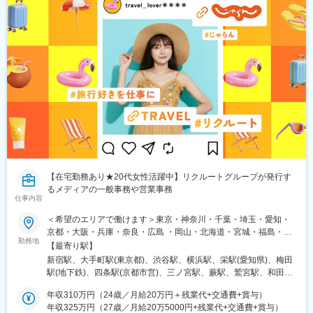
駅、堺駅、深井駅、石津川駅、栂・美木多駅、新金岡駅、北野田
国道駅、平沼橋駅、蒔田駅、新杉田駅、センター北駅、宮前平
駅、石橋阪大前駅、大阪城北詰駅、なんば駅(地下鉄)、西大橋駅、
駅、高島町駅、伊勢佐木長者町駅、桜木町駅、鶴見駅、北茅ケ崎
弁天町駅、北千里駅、曽根駅(大阪府)、南摂津駅、大日駅、長堀橋
駅、京急川崎駅、登戸駅、本八幡駅(都営線)、市川駅、千葉駅、西
駅、枚方公園駅、高槻駅、りんくうタウン駅、八尾南駅、千里中
船橋駅、本川越駅、野江内代駅、海老江駅、西長堀駅、谷町九丁
央駅(北大阪急行)、古川橋駅、伏見桃山駅、馬堀駅、淀駅、松井山
目駅、ＪＲ難波駅、新深江駅、千林駅、松虫駅、住吉東駅、今川
手駅、常盤駅(京都府)、西京極駅、醍醐駅(京都府)、六地蔵駅(京都
駅(大阪府)、天下茶屋駅、今福鶴見駅、安立町駅、出戸駅、中崎町
市営)、洛西口駅、二条駅、五条駅(京都市営)、上鳥羽口駅、貴船
駅、谷町四丁目駅、大阪天満宮駅、本町駅、大阪難波駅、大小路
口駅、桃山駅、大池駅、中埠頭駅、星の駅、岡本駅(兵庫県)、滝の
駅、心斎橋駅、高槻市駅、千里中央駅(大阪モノレール)、鳴滝駅、
茶屋駅、湊川公園駅、山陽天満駅、旧居留地・大丸前駅、三木駅
六地蔵駅(奈良線)、二条城前駅、観月橋駅、南公園駅、摂津本山
(神戸電鉄線)、本竜野駅、仁川駅、学園都市駅、春日野道駅(阪神
駅、湊川駅、神戸三宮駅(阪急・神戸高速)、春日野道駅(阪急線)、
線)、西代駅、箕谷駅、夢前川駅、中山寺駅、大久保駅(兵庫県)、
新長田駅、中山観音駅、紀伊中ノ島駅、商工センター入口駅、聖
学研奈良登美ケ丘駅、近江八幡駅、草津駅(滋賀県)、石山駅、近江
マリア病院前駅、東中間駅、佐世保中央駅、西鉄香椎駅、金山駅
神宮前駅、南彦根駅、中松江駅、和歌山駅、紀ノ川駅、木太町
(福岡県)、中村日赤駅、本山駅(愛知県)、西川緑道公園駅、鷹野橋
駅、新居浜駅、井口駅(広島県)、ししぶ駅、遠賀野駅、花畑駅、宇
駅、松屋町駅、京王八王子駅、布田駅、南阿佐ケ谷駅、南新宿
【在宅勤務あり★20代女性活躍中】リクルートグループが発行す
美駅、行橋駅、赤間駅、西鉄柳川駅、筑前前原駅、蒲池駅(福岡
駅、新大阪駅、名鉄名古屋駅、天神駅、旭橋駅、六本木一丁目
るメディアの一般事務や営業事務
県)、飯塚駅、大保駅、笹原駅、瀬高駅、春日原駅、羽犬塚駅、上
仕事内容
駅、泉岳寺駅、御成門駅、内幸町駅、赤坂見附駅、西日暮里駅(舎
伊田駅、筑豊中間駅、大牟田駅、甘木駅(西鉄線)、中津駅(大分
人ライナー)、下落合駅、東新宿駅、虎ノ門駅、岩本町駅、京橋駅
＜希望のエリアで働けます＞東京・神奈川・千葉・埼玉・愛知・
県)、南大分駅、佐世保駅、諫早駅、幸駅、光の森駅、八代駅、鳥
(東京都)、京成関屋駅、御徒町駅、大森海岸駅、銀座一丁目駅、茅
京都・大阪・兵庫・奈良・広島 ・岡山・北海道・宮城・福島・新
栖駅、武雄温泉駅、宮崎駅、西都城駅、上塩屋駅、枕崎駅、国分
場町駅、馬喰町駅、東池袋駅、曳舟駅、西横浜駅、横浜駅、日本
勤務地
潟・茨城・栃木・群馬・石川・富山・長野・静岡・岐阜・三重・
【最寄り駅】
駅(鹿児島県)、香椎駅、今宿駅、次郎丸駅、茶山駅(福岡県)、赤嶺
大通り駅、馬車道駅、市川真間駅、鬼越駅、京成千葉駅、川越市
滋賀・香川・愛媛・山口・福岡・熊本・長崎・鹿児島◆転居を伴
駅、てだこ浦西駅、首里駅、中村公園駅、上飯田駅、浄心駅、覚
新宿駅、大手町駅(東京都)、渋谷駅、横浜駅、栄駅(愛知県)、梅田
駅、野田駅(阪神線)、四天王寺前夕陽ケ丘駅、大国町駅、森小路
う転勤なし◆配属先は通える範囲で希望を考慮して決定◆駅チカ
王山駅、高蔵寺駅、新静岡駅、柳川駅、日赤病院前駅、陸前高砂
駅(地下鉄)、四条駅(京都市営)、三ノ宮駅、蕨駅、鷲宮駅、和田岬
駅、昭和町駅(大阪府)、針中野駅、花園町駅、細井川駅、梅田駅
など通勤に便利なエリア多数◆キレイ＆おしゃれオフィス多数◆
駅、美栄橋駅、高崎駅、八王子駅、調布駅、西国分寺駅、狭山市
駅、六本木一丁目駅、六丁の目駅、両国駅(都営線)、溜池山王駅、
(地下鉄)、天満橋駅、北浜駅(大阪府)、なんば駅(南海線)、四ツ橋
リモートワーク導入企業も◆20代の女性を中心に活躍中＜配属先
年収310万円（24歳／月給20万円＋残業代+交通費+賞与）
駅、青梅駅、阿佐ケ谷駅、水戸駅、男川駅、大須観音駅、名電山
流山おおたかの森駅、淀屋橋駅、与野駅、有楽町駅、薬院大通
駅、花田口駅、撮影所前駅、六地蔵駅(京阪線)、桃山御陵前駅、市
例＞カネボウ化粧品、KDDI、一休、リクルートグループ、
年収325万円（27歳／月給20万5000円+残業代+交通費+賞与）
中駅、鳴海駅、苅安賀駅、大垣駅、二十軒駅、四日市駅、津駅、
駅、薬院駅、門沢橋駅、門前仲町駅、門司港駅、明石駅、名鉄名