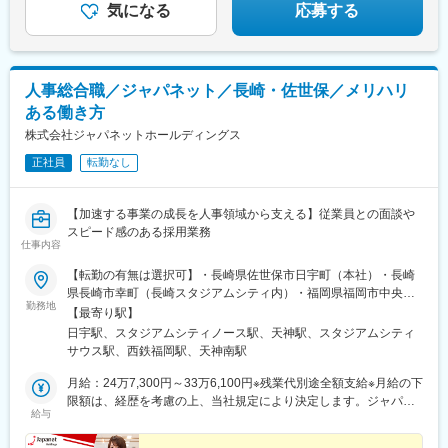
気になる
応募する
人事総合職／ジャパネット／長崎・佐世保／メリハリ
ある働き方
株式会社ジャパネットホールディングス
正社員
転勤なし
【加速する事業の成長を人事領域から支える】従業員との面談や
スピード感のある採用業務
仕事内容
【転勤の有無は選択可】・長崎県佐世保市日宇町（本社）・長崎
県長崎市幸町（長崎スタジアムシティ内）・福岡県福岡市中央区
勤務地
天神（天神ビジネスセンター）※転勤の有無は選択できます。※受
【最寄り駅】
動喫煙対策：あり
日宇駅、スタジアムシティノース駅、天神駅、スタジアムシティ
サウス駅、西鉄福岡駅、天神南駅
月給：24万7,300円～33万6,100円※残業代別途全額支給※月給の下
限額は、経歴を考慮の上、当社規定により決定します。ジャパネ
給与
ットグループでは、それぞれの役割や成長への期待に対し”ステー
ジ制”を導入しています。年齢や社歴に関係なく、各人の職能や業