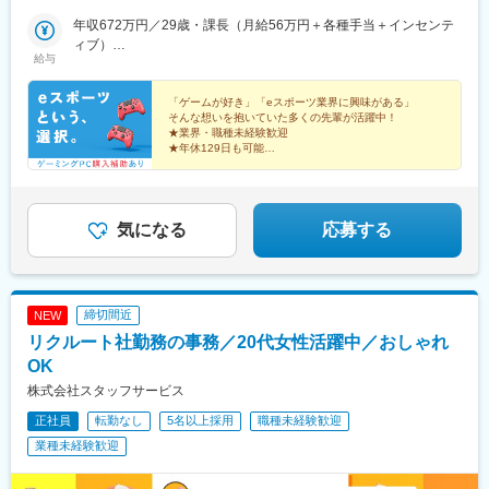
「引越し支援制度」あり！県外から入社される、あなたをサポー
駅、芝公園駅、新橋駅、赤坂駅(東京都)、大門駅(東京都)、日暮里
駅、星の駅、岡本駅(兵庫県)、滝の茶屋駅、湊川公園駅、山陽天満
ト！お住まい問わず、ご応募いただけます◎＼＼積極採用中！／
年収672万円／29歳・課長（月給56万円＋各種手当＋インセンテ
駅(舎人ライナー)、三鷹駅、恵比寿駅、広尾駅、渋谷駅、高田馬場
駅、旧居留地・大丸前駅、三木駅(神戸電鉄線)、本竜野駅、仁川
／★勤務地は希望を考慮し決定します。★転勤なし！★U・Iター
ィブ）
駅、四ツ谷駅、新宿三丁目駅、三軒茶屋駅、霞ケ関駅(東京都)、末
駅、伊保駅、加太駅(和歌山県)、学園都市駅、春日野道駅(阪神
給与
ン歓迎！★5名以上を採用予定！★受動喫煙対策：あり＜東京本社
年収492万円／26歳・主任（月給41万円＋各種手当＋インセンテ
広町駅(東京都)、東京駅、九段下駅、麹町駅、神保町駅、神田駅
線)、西代駅、箕谷駅、夢前川駅、中山寺駅、大久保駅(兵庫県)、
＞東京都豊島区東池袋3-7-9 AS ONE東池袋ビル7階＜名古屋支
ィブ）
(東京都)、飯田橋駅、有楽町駅、綾瀬駅、北千住駅、上野御徒町
学研奈良登美ケ丘駅、近江八幡駅、草津駅(滋賀県)、石山駅、近江
社＞愛知県名古屋市中村区池町4－60－12 グローバルゲート12F
「ゲームが好き」「eスポーツ業界に興味がある」
駅、蒲田駅、大森駅(東京都)、東銀座駅、日本橋駅(東京都)、三越
神宮前駅、南彦根駅、中松江駅、和歌山駅、紀ノ川駅、木太町
そんな想いを抱いていた多くの先輩が活躍中！
＜大阪支社＞大阪府大阪市淀川区西中島4-3-8 新大阪阪神ビル7
前駅、小伝馬町駅、八丁堀駅(東京都)、中野坂上駅、中野駅(東京
駅、新居浜駅、井口駅(広島県)、ししぶ駅、遠賀野駅、花畑駅、宇
★業界・職種未経験歓迎
階＜福岡支社＞福岡県福岡市中央区大名２丁目 9-17 ARISTO大
都)、町田駅、目黒駅、立会川駅、五反田駅、井の頭公園駅、都電
★年休129日も可能
美駅、行橋駅、赤間駅、西鉄柳川駅、筑前前原駅、蒲池駅(福岡
名 3F＜沖縄支社＞沖縄県那覇市久茂地2丁目3-9 8階西
★残業月5h程度
雑司ケ谷駅、赤羽駅、押上駅、錦糸町駅、中目黒駅、大崎駅、鶴
県)、飯塚駅、大保駅、笹原駅、瀬高駅、春日原駅、羽犬塚駅、上
★ゲーミングPC購入補助あり
見小野駅、三ツ沢下町駅、戸部駅、山手駅、井土ケ谷駅、和田町
伊田駅、筑豊中間駅、大牟田駅、甘木駅(西鉄線)、中津駅(大分
駅、屏風浦駅、金沢文庫駅、新羽駅、戸塚駅、上永谷駅、鶴ケ峰
県)、南大分駅、佐世保駅、諫早駅、幸駅、光の森駅、八代駅、鳥
駅、瀬谷駅、立場駅、青葉台駅、センター南駅、鹿島田駅、武蔵
気になる
応募する
栖駅、武雄温泉駅、宮崎駅、西都城駅、上塩屋駅、枕崎駅、国分
小杉駅、武蔵溝ノ口駅、生田駅(神奈川県)、鷺沼駅、柿生駅、相模
駅(鹿児島県)、香椎駅、今宿駅、次郎丸駅、茶山駅(福岡県)、赤嶺
湖駅、上溝駅、下溝駅、上大岡駅、菊名駅、新横浜駅、日吉駅(神
駅、てだこ浦西駅、首里駅、中村公園駅、上飯田駅、浄心駅、覚
奈川県)、新高島駅、あざみ野駅、たまプラーザ駅、関内駅、京急
王山駅、高蔵寺駅、新静岡駅、柳川駅、日赤病院前駅、陸前高砂
鶴見駅、長津田駅、川崎駅、向ケ丘遊園駅、元住吉駅、橋本駅(神
駅、美栄橋駅、静岡駅、由比駅、天神橋筋六丁目駅、高崎駅、八
締切間近
NEW
奈川県)、本八幡駅(総武線)、新浦安駅、新柏駅、木更津駅、南船
王子駅、調布駅、西国分寺駅、狭山市駅、青梅駅、阿佐ケ谷駅、
リクルート社勤務の事務／20代女性活躍中／おしゃれ
橋駅、浦安駅(千葉県)、国府台駅、京成八幡駅、谷津駅、幸谷駅、
水戸駅、男川駅、北参道駅、南方駅(大阪府)、米野駅、西鉄福岡
蘇我駅、新千葉駅、京成西船駅、柏駅、実籾駅、スポーツセンタ
OK
駅、虎ノ門ヒルズ駅、高輪ゲートウェイ駅、赤羽橋駅、汐留駅、
ー駅、誉田駅、検見川浜駅、浦和駅、大宮駅(埼玉県)、熊谷駅、所
溜池山王駅、浜松町駅、西日暮里駅、代官山駅、西早稲田駅、新
株式会社スタッフサービス
沢駅、川越駅、川口駅、都島駅、野田阪神駅、桜島駅、阿波座
宿御苑前駅、西太子堂駅、桜田門駅、秋葉原駅、二重橋前駅、半
正社員
転勤なし
5名以上採用
職種未経験歓迎
駅、朝潮橋駅、津守駅、大阪上本町駅、芦原橋駅、福駅、だいど
蔵門駅、新日本橋駅、水道橋駅、日比谷駅、青井駅、牛田駅(東京
う豊里駅、今里駅(地下鉄)、桃谷駅、千林大宮駅、鴫野駅、東天下
業種未経験歓迎
都)、上野広小路駅、蓮沼駅、平和島駅、銀座駅、馬喰横山駅、宝
茶屋駅、沢ノ町駅、駒川中野駅、西天下茶屋駅、三国駅(大阪府)、
町駅(東京都)、新中野駅、大崎広小路駅、吉祥寺駅、池袋駅、赤羽
横堤駅、住ノ江駅、喜連瓜破駅、大阪梅田駅(阪急線)、堺筋本町
岩淵駅、とうきょうスカイツリー駅、住吉駅(東京都)、祐天寺駅、