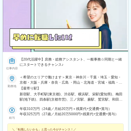
ー)、下落合駅、東新宿駅、虎ノ門駅、岩本町駅、京橋駅(東京
中島南方駅、西大宮駅、西新町駅、西新宿駅、西小倉駅、西宮
都)、京成関屋駅、御徒町駅、大森海岸駅、銀座一丁目駅、茅場町
駅、西浦和駅、桑園駅、バスセンター前駅、すすきの駅、生麦
駅、馬喰町駅、東池袋駅、曳舟駅、西横浜駅、横浜駅、日本大通
駅、星川駅、成田駅、水道町駅、水天宮前駅、陣原駅、人形町
り駅、馬車道駅、市川真間駅、鬼越駅、京成千葉駅、川越市駅、
駅、辛島町駅、秦野駅、神立駅、神田駅(東京都)、新百合ケ丘駅、
野田駅(阪神線)、四天王寺前夕陽ケ丘駅、大国町駅、森小路駅、昭
新長田駅、新大阪駅、新川崎駅、さっぽろ駅、北３４条駅、新静
和町駅(大阪府)、針中野駅、花園町駅、細井川駅、梅田駅(地下
岡駅、新杉田駅、新宿御苑前駅、海芝浦駅、新子安駅、新橋駅、
鉄)、天満橋駅、北浜駅(大阪府)、なんば駅(南海線)、四ツ橋駅、花
新潟駅、新横浜駅、新栄町駅(愛知県)、新浦安駅、心斎橋駅、飾磨
田口駅、撮影所前駅、六地蔵駅(京阪線)、桃山御陵前駅、市民広場
駅、上野駅、上道駅(岡山県)、上鳥羽口駅、上小田井駅、上溝駅、
駅、三宮・花時計前駅、板宿駅、新井口駅、香椎宮前駅、城下駅
湘南台駅、沼津駅、小牧口駅、小伝馬町駅、小倉駅(福岡県)、小川
(岡山県)、広電本社前駅、第一通り駅
町駅(東京都)、勝どき駅、女学院前駅、初台駅、初石駅、秋葉原
駅、芝公園駅、汐留駅、市川駅、市ケ谷駅、四ツ谷駅、三郷駅(埼
【20代活躍中】庶務・総務アシスタント、一般事務☆同期と一緒
玉県)、三河安城駅、三越前駅、元町駅(北海道)、桜木町駅、桜ノ
にスタートできるチャンス♪
宮駅、堺筋本町駅、今池駅(愛知県)、今羽駅、麹町駅、鴻巣駅、高
仕事内容
田馬場駅、荒本駅、荒川沖駅、江坂駅、広島駅、広瀬通駅、向日
＜希望のエリアで働けます＞東京・神奈川・千葉・埼玉・愛知・
町駅、南郷１８丁目駅、勾当台公園駅、御茶ノ水駅、呉服町駅(福
京都・大阪・兵庫・奈良・広島 ・岡山・北海道・宮城・福島・新
岡県)、五条駅(京都市営)、虎ノ門駅、戸田公園駅、戸田駅(埼玉
勤務地
潟・茨城・栃木・群馬・石川・富山・長野・静岡・岐阜・三重・
【最寄り駅】
県)、元町・中華街駅、元町駅(兵庫県)、県庁通り駅、研究学園
滋賀・香川・愛媛・山口・福岡・熊本・長崎・鹿児島◆転居を伴
駅、熊谷駅、空港第２ビル駅(鉄道)、苦竹駅、九段下駅、銀座駅、
新宿駅、大手町駅(東京都)、渋谷駅、横浜駅、栄駅(愛知県)、梅田
う転勤なし◆配属先は通える範囲で希望を考慮して決定◆駅チカ
金沢駅、金山駅(愛知県)、北１３条東駅、錦糸町駅、狭山市駅、橋
駅(地下鉄)、四条駅(京都市営)、三ノ宮駅、蕨駅、鷲宮駅、和田岬
など通勤に便利なエリア多数◆キレイ＆おしゃれオフィス多数◆
本駅(神奈川県)、京成八幡駅、京成津田沼駅、京成千葉駅、京急川
駅、六本木一丁目駅、六丁の目駅、両国駅(都営線)、溜池山王駅、
リモートワーク導入企業も◆20代の女性を中心に活躍中＜配属先
年収310万円（24歳／月給20万円＋残業代+交通費+賞与）
崎駅、宮城野原駅、京成成田駅、宮原駅、久喜駅、久屋大通駅、
流山おおたかの森駅、淀屋橋駅、与野駅、有楽町駅、薬院大通
例＞カネボウ化粧品、KDDI、一休、リクルートグループ、
年収325万円（27歳／月給20万5000円+残業代+交通費+賞与）
祇園駅(福岡県)、岩本町駅、岩塚駅、丸の内駅(愛知県)、関内駅、
駅、薬院駅、門沢橋駅、門前仲町駅、門司港駅、明石駅、名鉄名
給与
SCSK、博報堂プロダクツ、楽天カード、楽天グループ、東芝グ
刈谷駅、茅場町駅、茅ケ崎駅、貝塚駅(福岡県)、海老名駅(相模
古屋駅、本通駅、本町駅、本厚木駅、本郷駅(愛知県)、北浜駅(大
ループ、パナソニックグループ関西：三菱重工業、ローム、住友
線)、海浜幕張駅、花畑町駅、卸町駅(宮城県)、岡山駅、横川駅(広
阪府)、北新地駅、北春日部駅、北加賀屋駅、北浦和駅、北伊丹
＼「転職したいかも」と思った今がチャンス！／
ゴム工業、広島：広島ホームテレビ、マツダロジスティクスな
島県)、越谷レイクタウン駅、永田町駅、栄駅(岡山県)、浦和駅、