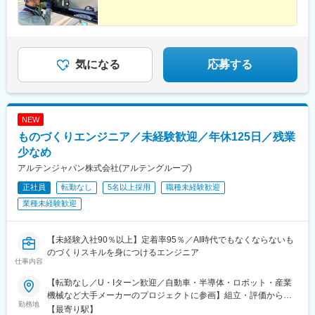
メンテナンスも含む・北九州サービスセンタ・長崎フィールドサ
ービスセンタ・鹿児島フィールドサービスセンタ└NTTドコモ基地
局メンテナンスも含む・鹿屋サービスセンタ※受動喫煙対策あり
気になる
応募する
NEW
ものづくりエンジニア／未経験歓迎／年休125日／残業
少なめ
アルテンジャパン株式会社(アルテングループ)
正社員
転勤なし
5名以上採用
職種未経験歓迎
業種未経験歓迎
【未経験入社90％以上】定着率95％／AI時代でもなくならないも
のづくりスキルを身につけるエンジニア
仕事内容
【転勤なし／U・Iターン歓迎／自動車・半導体・ロボット・産業
機械など大手メーカーのプロジェクトに参画】組立・評価からス
勤務地
タートし、将来的には設計・生産技術・プロジェクト管理などへ
【最寄り駅】