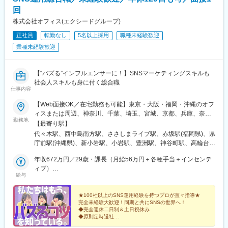
駅、谷町九丁目駅、ＪＲ難波駅、新深江駅、千林駅、松虫駅、住
回
吉東駅、今川駅(大阪府)、天下茶屋駅、今福鶴見駅、安立町駅、出
株式会社オフィス(エクシードグループ)
戸駅、中崎町駅、谷町四丁目駅、大阪天満宮駅、本町駅、大阪難
波駅、大小路駅、心斎橋駅、高槻市駅、千里中央駅(大阪モノレー
正社員
転勤なし
5名以上採用
職種未経験歓迎
ル)、鳴滝駅、六地蔵駅(奈良線)、二条城前駅、観月橋駅、南公園
業種未経験歓迎
駅、摂津本山駅、湊川駅、神戸三宮駅(阪急・神戸高速)、春日野道
駅(阪急線)、新長田駅、中山観音駅、紀伊中ノ島駅、聖マリア病院
前駅、東中間駅、佐世保中央駅、西鉄香椎駅、金山駅(福岡県)、名
【“バズる”インフルエンサーに！】SNSマーケティングスキルも
鉄名古屋駅、丸の内駅(愛知県)、栄町駅(愛知県)、久屋大通駅、高
社会人スキルも身に付く総合職
岳駅、東別院駅、大須観音駅、三河知立駅、新浜松駅、あすなろ
仕事内容
う四日市駅、新大阪駅、南新宿駅、西鉄福岡駅、旭橋駅、六本木
【Web面接OK／在宅勤務も可能】東京・大阪・福岡・沖縄のオフ
一丁目駅、泉岳寺駅、御成門駅、内幸町駅、赤坂見附駅、西日暮
ィスまたは周辺、神奈川、千葉、埼玉、宮城、京都、兵庫、奈
里駅(舎人ライナー)、下落合駅、東新宿駅、虎ノ門駅、岩本町駅、
勤務地
良、滋賀、和歌山、愛知、静岡、香川、愛媛、広島、岡山、福
【最寄り駅】
京橋駅(東京都)、京成関屋駅、御徒町駅、大森海岸駅、銀座一丁目
岡、佐賀、長崎、熊本、大分、宮崎、鹿児島、沖縄の各勤務先＼
代々木駅、西中島南方駅、ささしまライブ駅、赤坂駅(福岡県)、県
駅、茅場町駅、馬喰町駅、東池袋駅、曳舟駅、西横浜駅、横浜
＼積極採用中！／／★勤務地は希望を考慮し決定します。★転勤
庁前駅(沖縄県)、新小岩駅、小岩駅、豊洲駅、神谷町駅、高輪台
駅、日本大通り駅、市川真間駅、鬼越駅、京成千葉駅、川越市
なし！★U・Iターン歓迎！★5名以上を採用予定！★受動喫煙対
駅、芝公園駅、新橋駅、赤坂駅(東京都)、大門駅(東京都)、日暮里
駅、あおば通駅、野田駅(阪神線)、四天王寺前夕陽ケ丘駅、大国町
策：あり＜東京本社＞東京都豊島区東池袋3-7-9 AS ONE東池袋
年収672万円／29歳・課長（月給56万円＋各種手当＋インセンテ
駅(舎人ライナー)、三鷹駅、恵比寿駅、広尾駅、渋谷駅、高田馬場
駅、森小路駅、昭和町駅(大阪府)、針中野駅、花園町駅、細井川
ビル7階＜名古屋支社＞愛知県名古屋市中村区池町4－60－12 グ
ィブ）
駅、四ツ谷駅、新宿三丁目駅、三軒茶屋駅、霞ケ関駅(東京都)、末
駅、梅田駅(地下鉄)、天満橋駅、北浜駅(大阪府)、なんば駅(南海
給与
ローバルゲート12F＜大阪支社＞大阪府大阪市淀川区西中島4-3-
年収492万円／26歳・主任（月給41万円＋各種手当＋インセンテ
広町駅(東京都)、東京駅、九段下駅、麹町駅、神保町駅、神田駅
線)、四ツ橋駅、花田口駅、撮影所前駅、六地蔵駅(京阪線)、桃山
8 新大阪阪神ビル7階＜福岡支社＞福岡県福岡市中央区大名２丁
ィブ）
(東京都)、飯田橋駅、有楽町駅、綾瀬駅、北千住駅、上野御徒町
御陵前駅、市民広場駅、三宮・花時計前駅、板宿駅、香椎宮前
目 9-17 ARISTO大名 3F＜沖縄支社＞沖縄県那覇市久茂地2丁目
★100社以上のSNS運用経験を持つプロが直々指導★
駅、蒲田駅、大森駅(東京都)、東銀座駅、日本橋駅(東京都)、三越
駅、亀島駅、国際センター駅、矢場町駅、第一通り駅、近鉄四日
完全未経験大歓迎！同期と共にSNSの世界へ！
3-9 8階西
前駅、小伝馬町駅、八丁堀駅(東京都)、中野坂上駅、中野駅(東京
市駅
◆完全週休二日制＆土日祝休み
都)、町田駅、目黒駅、立会川駅、五反田駅、井の頭公園駅、都電
◆原則定時退社
◆産育休取得実績あり
雑司ケ谷駅、赤羽駅、押上駅、錦糸町駅、中目黒駅、大崎駅、鶴