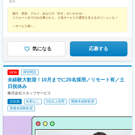
民広場駅、三宮・花時計前駅、板宿駅、新井口駅、香椎宮前駅、
給与
SCSK、博報堂プロダクツ、楽天カード、楽天グループ、東芝グ
前後駅、三河豊田駅、牛田駅(愛知県)、岐南駅、浜松駅、北参道
古屋駅、本通駅、本町駅、本厚木駅、本郷駅(愛知県)、北浜駅(大
城下駅(岡山県)、広電本社前駅、天満駅
ループ、パナソニックグループ関西：三菱重工業、ローム、住友
駅、南方駅(大阪府)、米野駅、西鉄福岡駅、虎ノ門ヒルズ駅、高輪
阪府)、北新地駅、北春日部駅、北加賀屋駅、北浦和駅、北伊丹
旅行、美容、グルメ…あなたの「好き」がいかせる♪
ゴム工業、広島：広島ホームテレビ、マツダロジスティクスな
ゲートウェイ駅、赤羽橋駅、汐留駅、溜池山王駅、浜松町駅、西
駅、旭川駅、大谷地駅、新さっぽろ駅、豊田市駅、豊洲駅、豊橋
リクルート社でのお仕事だから、人気サービスの運営を支えるポジションも！
ど、配属先は大手有名企業やグループ会社が中心。4295名以上が
日暮里駅、代官山駅、西早稲田駅、新宿御苑前駅、西太子堂駅、
駅、宝町駅(東京都)、平和通駅、平塚駅、平間駅、兵庫駅、福岡空
就業先企業の直接雇用へ！（2026年3月末実績）入社後平均2年で
桜田門駅、秋葉原駅、二重橋前駅、半蔵門駅、新日本橋駅、水道
港駅(鉄道)、伏見駅(愛知県)、武蔵中原駅、武蔵新城駅、武蔵小杉
＜サービス例＞
直接雇用化、直接雇用後は年収が平均で60万円UP！＜受動喫煙対
★ホットペッパービューティー ★ホットペッパーグルメ ★じゃらん
橋駅、日比谷駅、青井駅、牛田駅(東京都)、上野広小路駅、蓮沼
駅、武蔵浦和駅、浜町駅、浜松町駅、恵比寿駅、姫路駅、備前西
★SUUMO など
策あり＞敷地内および屋内は原則禁煙（就業先により異なるため
駅、平和島駅、銀座駅、馬喰横山駅、宝町駅(東京都)、新中野駅、
市駅、肥後橋駅、飯田橋駅、半蔵門駅、八幡駅(福岡県)、八丁堀駅
就業条件明示書で明示します）※自動車通勤OK（エリア・配属先
大崎広小路駅、吉祥寺駅、池袋駅、赤羽岩淵駅、とうきょうスカ
(東京都)、八丁堀駅(広島県)、白山駅(新潟県)、柏駅、博多駅、南
によって変動）
イツリー駅、住吉駅(東京都)、祐天寺駅、国道駅、平沼橋駅、蒔田
行徳駅、播磨町駅、日野駅(滋賀県)、日本大通り駅、日本橋駅(東
気になる
応募する
駅、新杉田駅、センター北駅、宮前平駅、高島町駅、伊勢佐木長
京都)、日比谷駅、南方駅(大阪府)、南船橋駅、大通駅、南仙台
者町駅、桜木町駅、鶴見駅、京急川崎駅、登戸駅、本八幡駅(都営
駅、南森町駅、南小倉駅、南越谷駅、内幸町駅、藤沢駅、湯島
線)、市川駅、千葉駅、西船橋駅、本川越駅、野江内代駅、海老江
駅、東陽町駅、東梅田駅、東大宮駅、東戸塚駅、東銀座駅、東京
駅、西長堀駅、谷町九丁目駅、ＪＲ難波駅、新深江駅、千林駅、
駅、東海通駅、島氏永駅、土橋駅(愛知県)、土浦駅、田町駅(東京
締切間近
NEW
松虫駅、住吉東駅、今川駅(大阪府)、天下茶屋駅、今福鶴見駅、安
都)、田崎橋駅、天満橋駅、天満駅、天神橋筋六丁目駅、天神駅、
未経験大歓迎！10月までに20名採用／リモート有／土
立町駅、出戸駅、中崎町駅、谷町四丁目駅、大阪天満宮駅、本町
鶴見駅、鶴間駅、通町筋駅、追浜駅、長堀橋駅、長田駅(大阪府)、
駅、大阪難波駅、大小路駅、心斎橋駅、高槻市駅、千里中央駅(大
長岡京駅、朝霞駅、中野坂上駅、中野栄駅、中電前駅、中津駅(地
日祝休み
阪モノレール)、鳴滝駅、六地蔵駅(奈良線)、二条城前駅、観月橋
下鉄)、中洲川端駅、中筋駅、竹田駅(京都府)、竹橋駅、池袋駅、
株式会社スタッフサービス
駅、南公園駅、摂津本山駅、湊川駅、神戸三宮駅(阪急・神戸高
旦過駅、谷町四丁目駅、西１１丁目駅、大曽根駅、大森駅(東京
正社員
転勤なし
5名以上採用
職種未経験歓迎
速)、春日野道駅(阪急線)、新長田駅、中山観音駅、紀伊中ノ島
都)、大師橋駅、大崎駅、大阪ビジネスパーク駅、大阪駅、大濠公
駅、商工センター入口駅、聖マリア病院前駅、東中間駅、佐世保
園駅、大宮駅(埼玉県)、大宮駅(京都府)、袋町駅、袋井駅、多賀城
業種未経験歓迎
中央駅、西鉄香椎駅、金山駅(福岡県)、中村日赤駅、本山駅(愛知
駅、蔵前駅、草津駅(滋賀県)、草加駅、総社駅、倉敷駅、蘇我駅、
県)、西川緑道公園駅、鷹野橋駅、京王八王子駅、布田駅、南阿佐
善行駅、船橋競馬場駅、船橋駅、浅草橋駅、泉中央駅、川崎駅、
ケ谷駅、上前津駅、三河知立駅、新浜松駅、南新宿駅、新大阪
川口駅、川越駅、千里中央駅(北大阪急行)、千葉みなと駅、仙台
駅、名鉄名古屋駅、天神駅、旭橋駅、六本木一丁目駅、泉岳寺
駅、赤坂駅(福岡県)、赤坂駅(東京都)、静岡駅、青葉通一番町駅、
駅、御成門駅、内幸町駅、赤坂見附駅、西日暮里駅(舎人ライナ
青山一丁目駅、西明石駅、西梅田駅、西二見駅、西鉄福岡駅、西