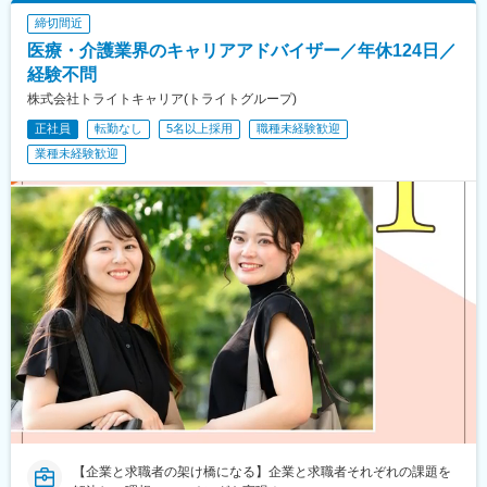
駅、日吉駅(神奈川県)、新高島駅、あざみ野駅、たまプラーザ駅、
大阪阿部野橋駅、蒲生四丁目駅、なんば駅(南海線)、桃谷駅、新今
締切間近
関内駅、桜木町駅、京急鶴見駅、長津田駅、海老名駅(相模線)、大
宮駅前駅、森ノ宮駅、長堀橋駅、西元町駅、神戸三宮駅(阪神)、龍
船駅、茅ケ崎駅、本厚木駅、小田原駅、川崎駅、向ケ丘遊園駅、
医療・介護業界のキャリアアドバイザー／年休124日／
谷大前深草駅、三条駅(京都府)、四宮駅、五条駅(京都市営)、畝傍
元住吉駅、橋本駅(神奈川県)、大和駅(神奈川県)、中央林間駅、藤
経験不問
駅、新王寺駅、錦駅、唐橋前駅、近江神宮前駅、近鉄名古屋駅、
沢駅、本八幡駅(総武線)、新浦安駅、新柏駅、木更津駅、南船橋
駅前駅、栄駅(愛知県)、矢場町駅、犬山遊園駅、第一通り駅、日吉
株式会社トライトキャリア(トライトグループ)
駅、浦安駅(千葉県)、国府台駅、京成八幡駅、谷津駅、幸谷駅、蘇
町駅、東静岡駅、ジヤトコ前駅、天神南駅、香椎宮前駅、香椎神
我駅、新千葉駅、京成西船駅、柏駅、実籾駅、スポーツセンター
正社員
転勤なし
5名以上採用
職種未経験歓迎
宮駅、紫駅、櫛田神社前駅、鹿児島中央駅、桜島桟橋通駅、神田
駅、誉田駅、検見川浜駅、浦和駅、大宮駅(埼玉県)、熊谷駅、所沢
業種未経験歓迎
駅(鹿児島県)、二本木口駅、水前寺駅、長崎駅(長崎県)
駅、川越駅、川口駅、八乙女駅、五橋駅、青葉通一番町駅、都島
駅、野田阪神駅、桜島駅、阿波座駅、朝潮橋駅、津守駅、大阪上
本町駅、芦原橋駅、福駅、だいどう豊里駅、今里駅(地下鉄)、桃谷
駅、千林大宮駅、鴫野駅、東天下茶屋駅、沢ノ町駅、駒川中野
駅、西天下茶屋駅、三国駅(大阪府)、横堤駅、住ノ江駅、喜連瓜破
駅、大阪梅田駅(阪急線)、堺筋本町駅、堺駅、深井駅、石津川駅、
栂・美木多駅、新金岡駅、北野田駅、石橋阪大前駅、大阪城北詰
駅、なんば駅(地下鉄)、西大橋駅、弁天町駅、北千里駅、曽根駅
(大阪府)、南摂津駅、大日駅、長堀橋駅、枚方公園駅、高槻駅、り
んくうタウン駅、八尾南駅、千里中央駅(北大阪急行)、古川橋駅、
伏見桃山駅、馬堀駅、淀駅、松井山手駅、常盤駅(京都府)、西京極
駅、醍醐駅(京都府)、六地蔵駅(京都市営)、洛西口駅、二条駅、五
条駅(京都市営)、上鳥羽口駅、貴船口駅、桃山駅、大池駅、中埠頭
駅、星の駅、岡本駅(兵庫県)、滝の茶屋駅、湊川公園駅、山陽天満
駅、旧居留地・大丸前駅、三木駅(神戸電鉄線)、本竜野駅、仁川
駅、伊保駅、加太駅(和歌山県)、学園都市駅、春日野道駅(阪神
【企業と求職者の架け橋になる】企業と求職者それぞれの課題を
線)、西代駅、箕谷駅、夢前川駅、中山寺駅、大久保駅(兵庫県)、