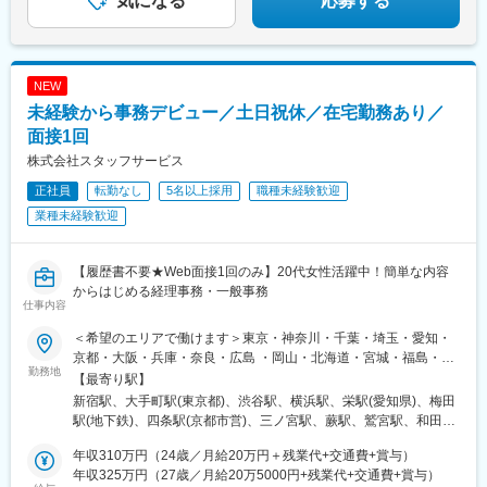
気になる
応募する
によって変動）
平尾駅、越中島駅、九州鉄道記念館駅、山陽明石駅、近鉄名古屋
行徳駅、播磨町駅、日野駅(滋賀県)、日本大通り駅、日本橋駅(東
駅、新豊田駅、新豊橋駅、銀座一丁目駅、大開駅、大門駅(東京
京都)、日比谷駅、南方駅(大阪府)、南船橋駅、大通駅、南仙台
都)、代官山駅、山陽姫路駅、渡辺橋駅、水道橋駅、東比恵駅、西
駅、南森町駅、南小倉駅、南越谷駅、内幸町駅、藤沢駅、湯島
４丁目駅、大阪天満宮駅、石上駅、末広町駅(東京都)、大阪梅田駅
駅、東陽町駅、東梅田駅、東大宮駅、東戸塚駅、東銀座駅、東京
NEW
(阪神線)、二重橋前駅、三田駅(東京都)、扇町駅(大阪府)、新中野
駅、東海通駅、島氏永駅、土橋駅(愛知県)、土浦駅、田町駅(東京
駅、櫛田神社前駅、古市駅(広島県)、神保町駅、東池袋駅、中央区
都)、田崎橋駅、天満橋駅、天満駅、天神橋筋六丁目駅、天神駅、
未経験から事務デビュー／土日祝休／在宅勤務あり／
役所前駅、平和島駅、東門前駅、大崎広小路駅、京橋駅(大阪府)、
鶴見駅、鶴間駅、通町筋駅、追浜駅、長堀橋駅、長田駅(大阪府)、
面接1回
四条大宮駅、両国駅、倉敷市駅、京成船橋駅、馬喰町駅、八丁畷
長岡京駅、朝霞駅、中野坂上駅、中野栄駅、中電前駅、中津駅(地
株式会社スタッフサービス
駅、本川越駅、千里中央駅(大阪モノレール)、外苑前駅、都庁前
下鉄)、中洲川端駅、中筋駅、竹田駅(京都府)、竹橋駅、池袋駅、
駅、さくら夙川駅、狸小路駅、熊本城・市役所前駅、新日本橋
旦過駅、谷町四丁目駅、西１１丁目駅、大曽根駅、大森駅(東京
正社員
転勤なし
5名以上採用
職種未経験歓迎
駅、西代駅、鹿島田駅、札幌駅、新宿三丁目駅、新芝浦駅、京急
都)、大師橋駅、大崎駅、大阪ビジネスパーク駅、大阪駅、大濠公
業種未経験歓迎
新子安駅、車道駅、四ツ橋駅、くいな橋駅、小田井駅、馬喰横山
園駅、大宮駅(埼玉県)、大宮駅(京都府)、袋町駅、袋井駅、多賀城
駅、淡路町駅、縮景園前駅、参宮橋駅、赤羽橋駅、千種駅、西早
駅、蔵前駅、草津駅(滋賀県)、草加駅、総社駅、倉敷駅、蘇我駅、
稲田駅、猿猴橋町駅、桂川駅(京都府)、北四番丁駅、新御茶ノ水
善行駅、船橋競馬場駅、船橋駅、浅草橋駅、泉中央駅、川崎駅、
【履歴書不要★Web面接1回のみ】20代女性活躍中！簡単な内容
駅、旧居留地・大丸前駅、城下駅(岡山県)、七ツ屋駅、北１２条
川口駅、川越駅、千里中央駅(北大阪急行)、千葉みなと駅、仙台
からはじめる経理事務・一般事務
駅、亀戸駅、本八幡駅(都営線)、新津田沼駅、千葉駅、北茅ケ崎
駅、赤坂駅(福岡県)、赤坂駅(東京都)、静岡駅、青葉通一番町駅、
仕事内容
駅、岡山駅前駅、横川一丁目駅、赤坂見附駅、京成稲毛駅、西長
青山一丁目駅、西明石駅、西梅田駅、西二見駅、西鉄福岡駅、西
＜希望のエリアで働けます＞東京・神奈川・千葉・埼玉・愛知・
堀駅、大阪難波駅、米野駅、新浜松駅、高島町駅、三宮駅(神戸市
中島南方駅、西大宮駅、西新町駅、西新宿駅、西小倉駅、西宮
京都・大阪・兵庫・奈良・広島 ・岡山・北海道・宮城・福島・新
営)、なにわ橋駅、渡辺通駅、駅前駅、東日本橋駅、中之島駅、京
駅、西浦和駅、桑園駅、バスセンター前駅、すすきの駅、生麦
勤務地
潟・茨城・栃木・群馬・石川・富山・長野・静岡・岐阜・三重・
【最寄り駅】
橋駅(東京都)、立町駅、馬車道駅、霞ケ関駅(東京都)、本郷三丁目
駅、星川駅、成田駅、水道町駅、水天宮前駅、陣原駅、人形町
滋賀・香川・愛媛・山口・福岡・熊本・長崎・鹿児島◆転居を伴
新宿駅、大手町駅(東京都)、渋谷駅、横浜駅、栄駅(愛知県)、梅田
駅、白金高輪駅、中崎町駅、天神南駅、近鉄日本橋駅、市役所前
駅、辛島町駅、秦野駅、神立駅、神田駅(東京都)、新百合ケ丘駅、
う転勤なし◆配属先は通える範囲で希望を考慮して決定◆駅チカ
駅(地下鉄)、四条駅(京都市営)、三ノ宮駅、蕨駅、鷲宮駅、和田岬
駅(広島県)、香春口三萩野駅、大森海岸駅、五反田駅、大阪城公園
新長田駅、新大阪駅、新川崎駅、さっぽろ駅、北３４条駅、新静
など通勤に便利なエリア多数◆キレイ＆おしゃれオフィス多数◆
駅、六本木一丁目駅、六丁の目駅、両国駅(都営線)、溜池山王駅、
駅、東海神駅、川越市駅、日吉町駅、あおば通駅、信濃町駅、新
岡駅、新杉田駅、新宿御苑前駅、海芝浦駅、新子安駅、新橋駅、
リモートワーク導入企業も◆20代の女性を中心に活躍中＜配属先
年収310万円（24歳／月給20万円＋残業代+交通費+賞与）
流山おおたかの森駅、淀屋橋駅、与野駅、有楽町駅、薬院大通
宿西口駅、香櫨園駅、資生館小学校前駅、西辛島町駅、四谷三丁
新潟駅、新横浜駅、新栄町駅(愛知県)、新浦安駅、心斎橋駅、飾磨
例＞カネボウ化粧品、KDDI、一休、リクルートグループ、
年収325万円（27歳／月給20万5000円+残業代+交通費+賞与）
駅、薬院駅、門沢橋駅、門前仲町駅、門司港駅、明石駅、名鉄名
目駅、京成上野駅、家庭裁判所前駅、築地市場駅、曙橋駅、日ノ
駅、上野駅、上道駅(岡山県)、上鳥羽口駅、上小田井駅、上溝駅、