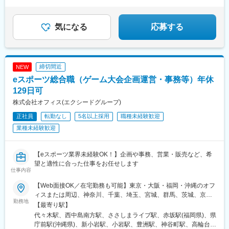
◆ユニークな福利厚生多数！
見小野駅、三ツ沢下町駅、戸部駅、山手駅、井土ケ谷駅、和田町
駅、屏風浦駅、金沢文庫駅、新羽駅、戸塚駅、上永谷駅、鶴ケ峰
駅、瀬谷駅、立場駅、青葉台駅、センター南駅、鹿島田駅、武蔵
気になる
応募する
小杉駅、武蔵溝ノ口駅、生田駅(神奈川県)、鷺沼駅、柿生駅、相模
湖駅、上溝駅、下溝駅、上大岡駅、菊名駅、新横浜駅、日吉駅(神
奈川県)、新高島駅、あざみ野駅、たまプラーザ駅、関内駅、京急
鶴見駅、長津田駅、海老名駅(相模線)、大船駅、茅ケ崎駅、本厚木
締切間近
NEW
駅、小田原駅、川崎駅、向ケ丘遊園駅、元住吉駅、橋本駅(神奈川
eスポーツ総合職（ゲーム大会企画運営・事務等）年休
県)、大和駅(神奈川県)、中央林間駅、藤沢駅、本八幡駅(総武線)、
新浦安駅、新柏駅、木更津駅、南船橋駅、浦安駅(千葉県)、国府台
129日可
駅、京成八幡駅、谷津駅、幸谷駅、蘇我駅、新千葉駅、京成西船
株式会社オフィス(エクシードグループ)
駅、柏駅、実籾駅、スポーツセンター駅、誉田駅、検見川浜駅、
正社員
転勤なし
5名以上採用
職種未経験歓迎
浦和駅、大宮駅(埼玉県)、熊谷駅、所沢駅、川越駅、川口駅、都島
駅、野田阪神駅、桜島駅、阿波座駅、朝潮橋駅、津守駅、大阪上
業種未経験歓迎
本町駅、芦原橋駅、福駅、だいどう豊里駅、今里駅(地下鉄)、桃谷
駅、千林大宮駅、鴫野駅、東天下茶屋駅、沢ノ町駅、駒川中野
駅、西天下茶屋駅、三国駅(大阪府)、横堤駅、住ノ江駅、喜連瓜破
【eスポーツ業界未経験OK！】企画や事務、営業・販売など、希
駅、大阪梅田駅(阪急線)、堺筋本町駅、堺駅、深井駅、石津川駅、
望と適性に合った仕事をお任せします
仕事内容
栂・美木多駅、新金岡駅、北野田駅、石橋阪大前駅、大阪城北詰
駅、なんば駅(地下鉄)、西大橋駅、弁天町駅、北千里駅、曽根駅
【Web面接OK／在宅勤務も可能】東京・大阪・福岡・沖縄のオフ
(大阪府)、南摂津駅、大日駅、長堀橋駅、枚方公園駅、高槻駅、り
ィスまたは周辺、神奈川、千葉、埼玉、宮城、群馬、茨城、京
んくうタウン駅、八尾南駅、千里中央駅(北大阪急行)、古川橋駅、
勤務地
都、兵庫、奈良、滋賀、和歌山、愛知、三重、岐阜、静岡、香
【最寄り駅】
伏見桃山駅、馬堀駅、淀駅、松井山手駅、常盤駅(京都府)、西京極
川、愛媛、広島、岡山、福岡、佐賀、長崎、熊本、大分、宮崎、
代々木駅、西中島南方駅、ささしまライブ駅、赤坂駅(福岡県)、県
駅、醍醐駅(京都府)、六地蔵駅(京都市営)、洛西口駅、二条駅、五
鹿児島、沖縄の各勤務先★全国から応募可能！★関東・関西のみ
庁前駅(沖縄県)、新小岩駅、小岩駅、豊洲駅、神谷町駅、高輪台
条駅(京都市営)、上鳥羽口駅、貴船口駅、桃山駅、大池駅、中埠頭