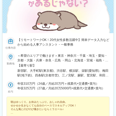
橋駅(東京都)、立町駅、馬車道駅、霞ケ関駅(東京都)、本郷三丁目
駅、星川駅、成田駅、水道町駅、水天宮前駅、陣原駅、人形町
駅、白金高輪駅、中崎町駅、天神南駅、近鉄日本橋駅、市役所前
駅、辛島町駅、秦野駅、神立駅、神田駅(東京都)、新百合ケ丘駅、
駅(広島県)、香春口三萩野駅、大森海岸駅、五反田駅、大阪城公園
新長田駅、新大阪駅、新川崎駅、さっぽろ駅、北３４条駅、新静
駅、東海神駅、川越市駅、日吉町駅、あおば通駅、信濃町駅、新
岡駅、新杉田駅、新宿御苑前駅、海芝浦駅、新子安駅、新橋駅、
宿西口駅、香櫨園駅、資生館小学校前駅、西辛島町駅、四谷三丁
新潟駅、新横浜駅、新栄町駅(愛知県)、新浦安駅、心斎橋駅、飾磨
目駅、京成上野駅、家庭裁判所前駅、築地市場駅、曙橋駅、日ノ
駅、上野駅、上道駅(岡山県)、上鳥羽口駅、上小田井駅、上溝駅、
出町駅、下落合駅、東向日駅、千代県庁口駅、石川町駅、県庁前
湘南台駅、沼津駅、小牧口駅、小伝馬町駅、小倉駅(福岡県)、小川
駅(兵庫県)、郵便局前駅、東区役所前駅、鬼越駅、新千葉駅、伊勢
町駅(東京都)、勝どき駅、女学院前駅、初台駅、初石駅、秋葉原
佐木長者町駅、西川緑道公園駅、国会議事堂前駅、西大橋駅、な
駅、芝公園駅、汐留駅、市川駅、市ケ谷駅、四ツ谷駅、三郷駅(埼
【リモートワークOK！20代女性多数活躍中】簡単データ入力など
んば駅(南海線)、第一通り駅
玉県)、三河安城駅、三越前駅、元町駅(北海道)、桜木町駅、桜ノ
から始める人事アシスタント・一般事務
宮駅、堺筋本町駅、今池駅(愛知県)、今羽駅、麹町駅、鴻巣駅、高
仕事内容
田馬場駅、荒本駅、荒川沖駅、江坂駅、広島駅、広瀬通駅、向日
＜希望のエリアで働けます＞東京・神奈川・千葉・埼玉・愛知・
町駅、南郷１８丁目駅、勾当台公園駅、御茶ノ水駅、呉服町駅(福
京都・大阪・兵庫・奈良・広島 ・岡山・北海道・宮城・福島・新
岡県)、五条駅(京都市営)、虎ノ門駅、戸田公園駅、戸田駅(埼玉
勤務地
潟・茨城・栃木・群馬・石川・富山・長野・静岡・岐阜・三重・
【最寄り駅】
県)、元町・中華街駅、元町駅(兵庫県)、県庁通り駅、研究学園
滋賀・香川・愛媛・山口・福岡・熊本・長崎・鹿児島◆転居を伴
駅、熊谷駅、空港第２ビル駅(鉄道)、苦竹駅、九段下駅、銀座駅、
新宿駅、大手町駅(東京都)、渋谷駅、横浜駅、栄駅(愛知県)、梅田
う転勤なし◆配属先は通える範囲で希望を考慮して決定◆駅チカ
金沢駅、金山駅(愛知県)、北１３条東駅、錦糸町駅、狭山市駅、橋
駅(地下鉄)、四条駅(京都市営)、三ノ宮駅、蕨駅、鷲宮駅、和田岬
など通勤に便利なエリア多数◆キレイ＆おしゃれオフィス多数◆
本駅(神奈川県)、京成八幡駅、京成津田沼駅、京成千葉駅、京急川
駅、六本木一丁目駅、六丁の目駅、両国駅(都営線)、溜池山王駅、
リモートワーク導入企業も◆20代の女性を中心に活躍中＜配属先
年収310万円（24歳／月給20万円＋残業代+交通費+賞与）
崎駅、宮城野原駅、京成成田駅、宮原駅、久喜駅、久屋大通駅、
流山おおたかの森駅、淀屋橋駅、与野駅、有楽町駅、薬院大通
例＞カネボウ化粧品、KDDI、一休、リクルートグループ、
年収325万円（27歳／月給20万5000円+残業代+交通費+賞与）
祇園駅(福岡県)、岩本町駅、岩塚駅、丸の内駅(愛知県)、関内駅、
駅、薬院駅、門沢橋駅、門前仲町駅、門司港駅、明石駅、名鉄名
給与
SCSK、博報堂プロダクツ、楽天カード、楽天グループ、東芝グ
刈谷駅、茅場町駅、茅ケ崎駅、貝塚駅(福岡県)、海老名駅(相模
古屋駅、本通駅、本町駅、本厚木駅、本郷駅(愛知県)、北浜駅(大
ループ、パナソニックグループ関西：三菱重工業、ローム、住友
線)、海浜幕張駅、花畑町駅、卸町駅(宮城県)、岡山駅、横川駅(広
阪府)、北新地駅、北春日部駅、北加賀屋駅、北浦和駅、北伊丹
朝はゆっくり。お休みたっぷり。おしゃれ自由。
ゴム工業、広島：広島ホームテレビ、マツダロジスティクスな
島県)、越谷レイクタウン駅、永田町駅、栄駅(岡山県)、浦和駅、
駅、旭川駅、大谷地駅、新さっぽろ駅、豊田市駅、豊洲駅、豊橋
せかせか生きなくても自分のペースでスキルアップOK！
ど、配属先は大手有名企業やグループ会社が中心。4295名以上が
浦安駅(千葉県)、稲毛駅、稲荷町駅(東京都)、伊丹駅(阪急線)、愛
駅、宝町駅(東京都)、平和通駅、平塚駅、平間駅、兵庫駅、福岡空
そんな風にのびのび働きたいならミラエール♪
就業先企業の直接雇用へ！（2026年3月末実績）入社後平均2年で
甲石田駅、阿波座駅、みなとみらい駅、ひたち野うしく駅、なん
港駅(鉄道)、伏見駅(愛知県)、武蔵中原駅、武蔵新城駅、武蔵小杉