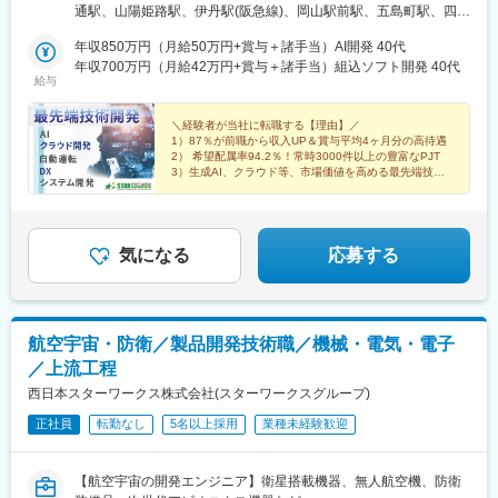
真、守口、池田、堺、池田、豊中、高槻、吹田 等兵庫：神戸市
通駅、山陽姫路駅、伊丹駅(阪急線)、岡山駅前駅、五島町駅、四条
（和田岬、東灘、西神等）、明石、姫路、加古川、高砂、伊丹、
駅(京都市営)、福山駅、草津駅(滋賀県)、祇園駅(福岡県)、紙屋町
尼崎、三田、宝塚 等 京都：京都（西大路、西院、四条）、長
年収850万円（月給50万円+賞与＋諸手当）AI開発 40代
東駅、熊本城・市役所前駅、小倉駅(福岡県)、姫路駅、伊丹駅(福
岡京、向日、亀岡、けいはんな 等滋賀：草津、大津、栗東、守
年収700万円（月給42万円+賞与＋諸手当）組込ソフト開発 40代
知山線)、岡山駅、大波止駅、烏丸駅、櫛田神社前駅、県庁前駅(広
給与
山 等奈良／和歌山◆中四国広島：広島市（大手町、八丁堀
島県)、花畑町駅、旦過駅、西川緑道公園駅、出島駅、烏丸御池駅
等）、府中町、東広島、福山、呉、三原 等岡山：岡山市、倉
敷、玉野、 笠岡、 井原、 浅口 等山口：山口市、岩国、下松、
＼経験者が当社に転職する【理由】／
1）87％が前職から収入UP＆賞与平均4ヶ月分の高待遇
徳山 等香川／愛媛／鳥取／島根／徳島◆九州福岡：福岡市（博
2） 希望配属率94.2％！常時3000件以上の豊富なPJT
多、天神、ももち、渡辺通等）、北九州（小倉、八幡、黒崎
3）生成AI、クラウド等、市場価値を高める最先端技術
等）、宮若、宗像 等長崎：長崎、諫早、佐世保 等熊本／鹿児
4）年休125日・完全週休2日・残業少なめ
島／宮崎／佐賀／大分※マイカー通勤可※U・Iターン歓迎※受動喫
煙対策あり：喫煙所あり（屋外）
気になる
応募する
航空宇宙・防衛／製品開発技術職／機械・電気・電子
／上流工程
西日本スターワークス株式会社(スターワークスグループ)
正社員
転勤なし
5名以上採用
業種未経験歓迎
【航空宇宙の開発エンジニア】衛星搭載機器、無人航空機、防衛