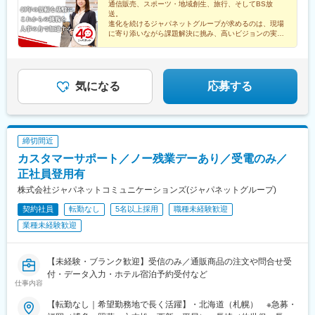
務範囲に応じた等級を設定することで公平な評価を目指していま
通信販売、スポーツ・地域創生、旅行、そしてBS放
送。
す。また、努力して成長した人材は若手でも積極的に登用し、管
進化を続けるジャパネットグループが求めるのは、現場
理職として活躍できる環境を整えています。
に寄り添いながら課題解決に挑み、高いビジョンの実現
に向けてやり抜ける人です。
スピード感あふれる環境で、人事の枠を超え、事業成長
に挑戦しませんか？
気になる
応募する
締切間近
カスタマーサポート／ノー残業デーあり／受電のみ／
正社員登用有
株式会社ジャパネットコミュニケーションズ(ジャパネットグループ)
契約社員
転勤なし
5名以上採用
職種未経験歓迎
業種未経験歓迎
【未経験・ブランク歓迎】受信のみ／通販商品の注文や問合せ受
付・データ入力・ホテル宿泊予約受付など
仕事内容
【転勤なし｜希望勤務地で長く活躍】・北海道（札幌） ※急募・