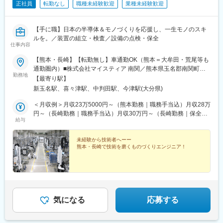
正社員
転勤なし
職種未経験歓迎
業種未経験歓迎
【手に職】日本の半導体＆モノづくりを応援し、一生モノのスキ
ルを。／装置の組立・検査／設備の点検・保全
仕事内容
【熊本・長崎】【転勤無し】車通勤OK（熊本＝大牟田・荒尾等も
通勤圏内）■株式会社マイスティア 南関／熊本県玉名郡南関町肥
勤務地
猪4000-1 ※大牟田市、荒尾市、熊本市北区、山鹿市、玉名市方面
【最寄り駅】
からも通勤する方多数！ ※車・バイク通勤OK！ ■株式会社マイス
新玉名駅、喜々津駅、中判田駅、今津駅(大分県)
ティア 長崎オフィス／長崎県諫早市津久葉町5-121（諫早中核工
業団地内） ※指定駐車場から送迎バスあり ※JR長崎本線「西諫早
＜月収例＞月収23万5000円～（熊本勤務｜職務手当込）月収28万
駅」から通勤可 ■株式会社マイスティア 大分／大分県大分市松
円～（長崎勤務｜職務手当込）月収30万円～（長崎勤務｜保全経
給与
岡・大分県中津市伊藤田 ※車・バイク通勤OK！
験者｜職務手当込）月収25万円～（大分勤務｜職務手当込）■熊
本勤務 月給18万5000円～30万円 ※別途職務手当あり／月5000円
～12万円 ■長崎勤務 月給23万円以上 ※保全経験者：月給25万円ス
未経験から技術者へーー
熊本・長崎で技術を磨くものづくりエンジニア！
タート ※別途職務手当あり／月12万円迄支給 ※深夜手当あり／交
替勤務の場合 ■大分（大分市・中津市）勤務 月給20万円以上 ※別
途職務手当あり／月12万円迄支給 ※深夜手当あり／交替勤務の場
合 ※各地域とも、スキル・経験・能力を考慮して決定します
気になる
応募する