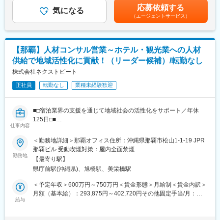
できる環境です。
か月分です。決算賞与（業績により支給）（※想定年収3,600,000
応募依頼する
気になる
円～6,000,000円）※残業代は1分単位で全額支給賃金はあくまで
＼キャリアチェンジ先の例／
（エージェントサービス）
■組織構成
も目安の金額であり、選考を通じて上下する可能性があります。
・施工図作成
20代～50代まで幅広い年代の社員が在籍し、未経験からスタート
月給(月額)は固定手当を含めた表記です。
・積算
した社員も多数活躍しています。
・フィールドエンジニア
【那覇】人材コンサル営業～ホテル・観光業への人材
■安心して働けるキャリア設計
＼入社後の流れ／
供給で地域活性化に貢献！（リーダー候補）/転勤なし
当社では、あなたの「得意」や「理想の働き方」に合わせて、"最
入社後は学校形式の研修を約1か月間、当社の研修センターにて泊
株式会社ネクストビート
短でのキャリアアップを設計します♪"
まり込みで参加。その際の移動費・宿泊費は当社にて負担しま
雑談ベースで進める面接なので、まずは気軽に理想を聞かせてく
す。研修中にアサイン先の現場を見学していただきます。そこで
正社員
転勤なし
業種未経験歓迎
ださい！
派遣社員・派遣先の双方のマッチングがなればアサインとなりま
す。当社の派遣社員の稼働率は95%以上ですので、待機になるこ
■就業環境
■□宿泊業界の支援を通じて地域社会の活性化をサポート／年休
とはめったにございません。また現場を巡回する労務スタッフも
年間休日125日以上、完全週休2日制（土日祝）、残業も月平均16
125日□■
おり、派遣社員が超過労働にならないようチェックしております
時間程度と働きやすさを重視しています。各種手当や福利厚生も
仕事内容
ので、ご安心ください。
充実しており、長期的に安心して働けます。
■業務内容：
＜勤務地詳細＞那覇オフィス住所：沖縄県那覇市松山1-1-19 JPR
宿泊施設の経営も一般的な企業の経営同様にマーケティング、数
＼当社で働く魅力／
那覇ビル 受動喫煙対策：屋内全面禁煙
変更の範囲：会社の定める業務
値をもとにした採用計画を実行しており、多くの採用課題を抱え
・無期雇用派遣社員としてご契約となるため長期的にご就労いた
勤務地
【最寄り駅】
ています。当ポジションでは、採用の支援を軸としてお客さまの
だくことが可能です。
県庁前駅(沖縄県)、旭橋駅、美栄橋駅
経営課題の解決を担います。各施設が大切にする「おもてなし」
・当社の取引先は60%程度が大手企業となります。そのため、比
に尽力されている観光業の方々のブレインとして、専門的な経営
較的早期に大規模案件に携わることができ、市場価値を上げやす
＜予定年収＞600万円～750万円＜賃金形態＞月給制＜賃金内訳＞
知見や業界知識を用い、経営に大きなインパクトを与える採用計
い環境です。もちろん、中小企業とのお取引もございますので、
月額（基本給）：293,875円～402,720円その他固定手当/月：
画へのコンサルティングを行います。具体的には下記のような業
スキルに合った案件をご紹介することができます。
給与
50,000円固定残業手当/月：91,840円～125,855円（固定残業時間
務をお任せします。
・あくまで当社が保有している案件によりますが、県外転勤をし
40時間0分/月）超過した時間外労働の残業手当は追加支給＜月給
・自力での解決が難しい経営課題を抱えた宿泊施設のリスト化
ない働き方を選ぶことができます。