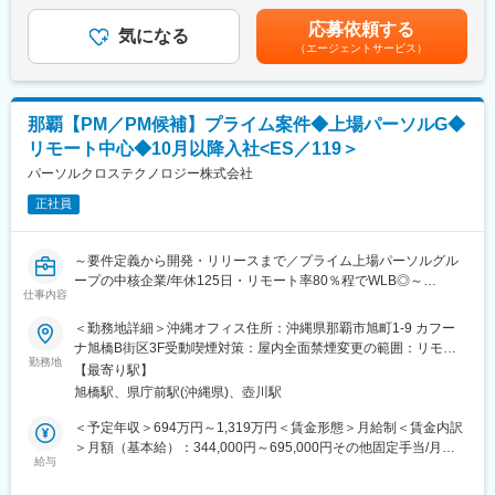
＞435,715円～578,575円（一律手当を含む）＜昇給有無＞有＜残
・宿泊施設が望んでいる「おもてなし」を実現するために必要
業手当＞有＜給与補足＞※ご経験やスキルにより年収を決定しま
応募依頼する
な、採用のプロモーション、マーケティング課題の発見
＼当社ってどんな会社？／
気になる
す。・給与改定：年2回（4月・10月）・賞与：年2回（6月・12
（エージェントサービス）
・自社クリエイティブチームとのコンテンツ制作と、そのための
当社はテクノプロ・ホールディングスという連結子会社合わせて
月）賃金はあくまでも目安の金額であり、選考を通じて上下する
ディレクションから納品までの伴走
17社で構成されているグループに所属しています。グループ全体
可能性があります。月給(月額)は固定手当を含めた表記です。
・マーケティング支援ツールを活用した求人効果測定などのデー
で30,041人の技術者が働いており、日本全国に229の拠点（海外
タモニタリング／パフォーマンスの最大化最適化
含めて289拠点）を設置し、日本では2,915社以上の顧客に技術系
那覇【PM／PM候補】プライム案件◆上場パーソルG◆
・経営課題の解消に向けた中長期的な関係構築伴走と、経営の状
人材サービスを提供しています。当社はその中でも建設領域の顧
リモート中心◆10月以降入社<ES／119＞
況に合わせた追加施策の提案
客に向けてサービスを提供しております。
パーソルクロステクノロジー株式会社
＜解決のアプローチは多岐に渡ります＞
変更の範囲：会社の定める業務
正社員
・求人広告提案、改善
・転職／就職フェアへの出展
・採用動画の制作
～要件定義から開発・リリースまで／プライム上場パーソルグル
・採用ブランディング戦略の提案
ープの中核企業/年休125日・リモート率80％程でWLB◎～
仕事内容
■当ポジションの魅力：
■部門概要：
＜勤務地詳細＞沖縄オフィス住所：沖縄県那覇市旭町1-9 カフー
採用課題に対して多種多様なサービスで向き合います。観光業界
東京・沖縄に拠点を持つプライム案件対応の外販部門です（基本
ナ旭橋B街区3F受動喫煙対策：屋内全面禁煙変更の範囲：リモー
の人材不足に向き合っている当社だからこそのクイックな意思決
的にパーソルグループ以外の顧客と直接やり取りを行う)。
勤務地
トワーク、取引先など会社が指定する場所を含む。出向を命じる
定で、マーケットに必要とされているサービスの開発を目指しま
【最寄り駅】
東京、沖縄にまたがる部門で、基幹系からスマホ系まで幅広い領
場合は出向先の定める就業場所
す。
旭橋駅、県庁前駅(沖縄県)、壺川駅
域のWeb業務システムの開発を手掛けています。
「UXを取り入れた開発」「ハイブリッドアプリ」「基幹系からモ
＜予定年収＞694万円～1,319万円＜賃金形態＞月給制＜賃金内訳
■配属組織の事業：
バイルまで」を特徴(尖り)とした開発サービスも提供しています。
＞月額（基本給）：344,000円～695,000円その他固定手当/月：
「おもてなしHR」は、地方創生領域における事業であり、宿泊業
給与
55,000円固定残業手当/月：93,600円～175,800円（固定残業時間
界に特化した転職・就職支援サービスです。具体的には、従業員
■業務内容：
30時間0分/月）超過した時間外労働の残業手当は追加支給＜月給
の採用を中心に宿泊施設の方が頭を悩ませている様々な経営課題