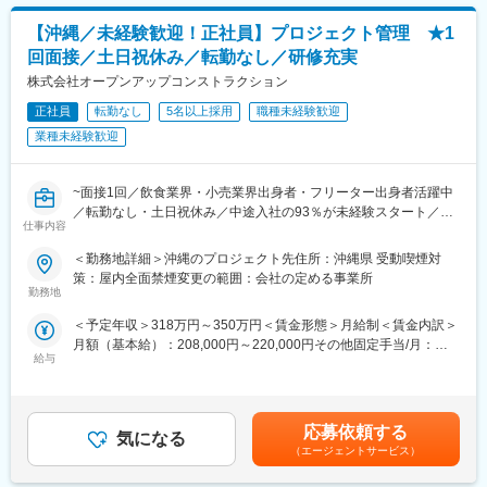
最後まで顧客に伴走する姿勢を忘れません。
変更の範囲：会社の定める業務
あり、選考を通じて上下する可能性があります。月給(月額)は固定
【地元九州に様々な視点から貢献】主に5つの事業がありますが、
手当を含めた表記です。
【沖縄／未経験歓迎！正社員】プロジェクト管理 ★1
採用から自治体との協業まで、様々な角度から九州の企業様・候
回面接／土日祝休み／転勤なし／研修充実
補者様を支援しています。
【圧倒的顧客志向】「目標達成さえすればなんでもよい」という
株式会社オープンアップコンストラクション
会社ではありません。いわゆるお願い営業など、顧客のためにな
正社員
転勤なし
5名以上採用
職種未経験歓迎
らない提案はありえない社風です。合言葉は、「それはお客様の
業種未経験歓迎
ためだっけ？」
【柔軟な働き方】完全週休二日制、フレックス制度や出社・在宅
のハイブリッド制度など・・新しい働き方を積極的に取り入れ、
~面接1回／飲食業界・小売業界出身者・フリーター出身者活躍中
充実して九州の土地に長期就業できるような環境が整っていま
／転勤なし・土日祝休み／中途入社の93％が未経験スタート／座
す。
仕事内容
学・実務に分けた充実した研修体制／フォロー担当がマンツーマ
【採用を通して顧客の課題解決】当社の取り扱い商材は幅広く、
ンでサポート~
求人媒体だけではなく、人材紹介や採用代行・各種採用ツールな
＜勤務地詳細＞沖縄のプロジェクト先住所：沖縄県 受動喫煙対
ど多岐に渡る採用手法・他社のメディアも含めた多岐に渡る商材
策：屋内全面禁煙変更の範囲：会社の定める事業所
建物の工事に関する管理系事務職（施工管理）をお任せします。
勤務地
を提供できる環境である為、ただのメディア営業だけに留まらず
建物を建てるのになくてはならない、工事のスケジュールの計画
クライアントの本当の経営課題を「人材」という切り口で解決す
＜予定年収＞318万円～350万円＜賃金形態＞月給制＜賃金内訳＞
立てや業者の方との日程調整などを行うお仕事です。当社は93％
る事が可能です。
月額（基本給）：208,000円～220,000円その他固定手当/月：
が未経験出身の中途入社でしっかりとした研修体制が整ってお
■当社について：
給与
22,000円～30,000円固定残業手当/月：35,212円～40,000円（固
り、安心して就業いただける環境です。
個人の数字目標はありません。チームで掲げる数字目標の達成度
定残業時間20時間0分/月）超過した時間外労働の残業手当は追加
・オフィスワーク（書類・工事に使用する図面の整理、作成・保
合いがあなたの評価に直結します。採用成功に伴走しつつ、既存
支給＜月給＞265,212円～290,000円（一律手当を含む）＜昇給有
管 ）
顧客との接点をたやさず、関係性を構築してください。何かあっ
無＞有＜残業手当＞有＜給与補足＞■昇給：年2回 (10月.4月)■残業
・全体スケジュールの確認、管理
応募依頼する
たら、リクパーさんに相談しよう！と思っていただける信頼関係
気になる
20ｈ超過分は支給○モデル年収例年収550万円 ／ 26歳 経験5年 ／
・職人さんへの連絡、現場の人員状況などを確認
づくりをお願いします。
（エージェントサービス）
※月給36万円＋賞与＋諸手当年収790万円 ／ 29歳 経験7年 ／※月
・報告書等の作成・整理
給39万円＋賞与＋諸手当賃金はあくまでも目安の金額であり、選
・データ入力、電話応対等のサポートなど