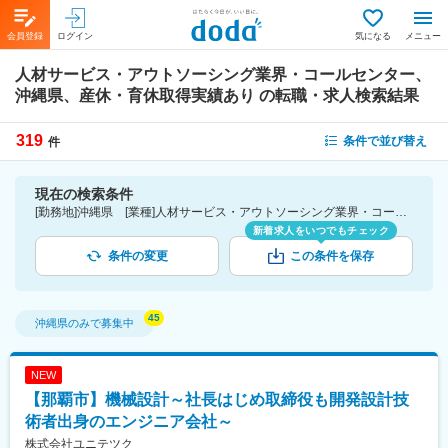
会員登録
ログイン
気になる
メニュー
人材サービス・アウトソーシング業界・コールセンター、
沖縄県、産休・育休取得実績あり
の転職・求人検索結果
319
条件で並び替え
件
現在の検索条件
[勤務地]沖縄県 [業種]人材サービス・アウトソーシング業界・コールセンター [詳細条件](休日・働き方)産休・育休取得実績あり
新着求人をいつでもチェック
条件の変更
この条件を保存
沖縄県
のみで募集中
NEW
【那覇市】機械設計～社長はじめ取締役も開発設計技
術者出身のエンジニア会社～
株式会社ユニテツク