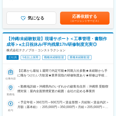
給）：198,000円～263,150円固定残業手当/月：62,000円～
しつつ、既存顧客との接点をたやさず、関係性を構築してくださ
リングから求人の紹介、応募書類の添削、面接指導、面接日程調
95,850円（固定残業時間45時間0分/月）超過した時間外労働の残
い。何かあったら、リクパーさんに相談しよう！と思っていただ
整、内定時の条件交渉など、転職活動に関わるすべてを担う転職
業手当は追加支給＜月給＞260,000円～359,000円（一律手当を含
ける信頼関係づくりをお願いします。
希望者様専任のパートナーです。
む）＜昇給有無＞有＜残業手当＞有＜給与補足＞※上記年収は（月
■沖縄支社について：
応募依頼する
◇RA：リクルーティングアドバイザー◇
気になる
給×14か月）＋インセンティブ込想定※インセンティブ年間支給額
沖縄支社は現在、常駐営業がおりません。既存顧客へのフォロー
（エージェントサービス）
企業様の人材採用を成功へ導く仕事です。企業様の人事戦略や採
例：215万円 (上位5名平均/2025年度)■昇給：年2回（4月・10
は他エリアの営業がオンラインまたは月に数回の訪問で行ってい
用ニーズの把握、採用戦略の企画提案、求人票の作成、集客イベ
月）／■賞与：年4回※業績により別途決算賞与賃金はあくまでも
ます。他社員とは訪問の際やオンラインで連携を図っています。
ント企画・運営など、採用活動に関わるすべてを担う企業様専任
目安の金額であり、選考を通じて上下する可能性があります。月
のパートナーです。
給(月額)は固定手当を含めた表記です。
変更の範囲：会社の定める業務
【沖縄/未経験歓迎】現場サポート＜工事管理・書類作
成等＞※土日祝休み/平均残業17h/研修制度充実◎
【当社の魅力】
会えるエージェント
株式会社テクノプロ・コンストラクション
全国に拠点を持ち、会える身近なエージェントとして、候補者様
正社員
5名以上採用
職種未経験歓迎
業種未経験歓迎
と企業様をフォロー！
社風・人間関係がいい
【応募から最短１週間で内定可能★同期入社多数★未経験から手
入社歴関係なく活躍可能で役職者のうち20代が60.2％！互いを称
に職をつけたい方歓迎★業界屈指の研修制度あり★研修は学校形
賛する文化があり、風通しが非常にいいのが特徴です！
仕事内容
式★資格取得フォローあり★入社２年後に幅広いキャリアをご用
意★稼働率95%以上★完全週休2日制（土日祝）】
＜勤務地詳細＞沖縄県内のいずれかの顧客先住所：沖縄県 受動喫
明確な評価制度
煙対策：屋内全面禁煙変更の範囲：会社の定める事業所
フェアでクリア・ガラス張りの評価制度がございます。全社の
＼この求人はこんな求人です！／
勤務地
77.4％が昇給(2026年4月時点)という実績有り。
入社時はまず経験を積んでいただくため、建設工事現場で働く職
ご不明な点があれば面接時に詳しくお話させて頂きます！
＜予定年収＞360万円～600万円＜賃金形態＞月給制＜賃金内訳＞
人さんのまとめ役を担当いただきます。工事のスケジュール・コ
月額（基本給）：205,000円～350,000円＜月給＞205,000円～
スト・品質・安全の4つの観点から管理をしていただくため、工事
個人のライフプランに合わせたキャリア選択が可能
給与
350,000円＜昇給有無＞有＜残業手当＞有＜給与補足＞【年収内
の全体像が理解できる内容となっております。その後、約2年後を
年に一度全国型⇔地域限定型の選択が可能です。個人のライフプ