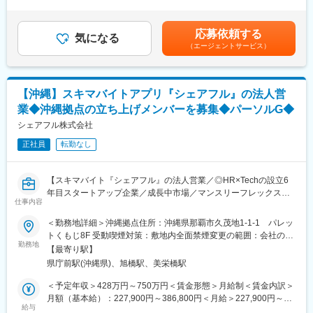
30時間0分/月）超過した時間外労働の残業手当は追加支給＜月給
り組みます。顧客が課題に感じている事象を明確化、要件化する
組織の中核を担う管理職として、プロジェクトマネジメント／組
＞492,600円～693,800円（一律手当を含む）＜昇給有無＞有＜残
ことから取り組み、場合によってはPoCを実施して確認いただく
織運営／人材育成／業績推進を横断的にリードいただきます。
業手当＞有＜給与補足＞上記「その他固定手当」は拠出手当とし
こともします。また、その過程で業務部門やコンシューマなど利
応募依頼する
デリバリ品質と組織成長の双方を担保しながら、事業の安定運営
気になる
て支給■賞与・昇給・降給：年2回賃金はあくまでも目安の金額で
用者との会話を通して、DXにつなげるため、コンサルティング能
（エージェントサービス）
と拡大を実現していただくポジションです。
あり、選考を通じて上下する可能性があります。月給(月額)は固定
力も鍛えられます。
手当を含めた表記です。
【1. プロジェクトマネジメント】
【案件のバリエーションが豊富】
・プロジェクトマネージャー（PM）と連携したプロジェクトにお
Webシステム開発、モバイルアプリ開発、ローコード/ノーコード
【沖縄】スキマバイトアプリ『シェアフル』の法人営
けるQCD（品質・コスト・納期）の統括、リスク/課題管理、ステ
開発、AWS上でのAI活用案件、技術検証（PoC）案件など様々な
業◆沖縄拠点の立ち上げメンバーを募集◆パーソルG◆
ークホルダ調整
種類の案件があります。
・顧客折衝、追加提案、
シェアフル株式会社
・複数プロジェクトを見据えた、横断的な管理基盤の整備（標準
変更の範囲：会社の定める職種（出向を命じることがあり、その
正社員
転勤なし
化）
場合は出向先の定める職種）
【2. 組織マネジメント】
【スキマバイト『シェアフル』の法人営業／◎HR×Techの設立6
・チーム運営（1on1／目標設定／評価）およびメンバー育成
年目スタートアップ企業／成長中市場／マンスリーフレックス制
・収支管理・人員計画の立案と実行
仕事内容
／転勤無し】
・新規/既存ソリューションの企画・磨き込み
＜勤務地詳細＞沖縄拠点住所：沖縄県那覇市久茂地1-1-1 パレッ
■募集概要：
トくもじ8F 受動喫煙対策：敷地内全面禁煙変更の範囲：会社の定
■業務内容
スキマ時間を登録すると一日単位のお仕事に出会えるサービス
勤務地
める事業所
新規グループ（課）の立ち上げおよび拡大を担うマネージャー(管
【最寄り駅】
『シェアフル』の法人営業です。
理職)としてご活躍いただきます。
県庁前駅(沖縄県)、旭橋駅、美栄橋駅
これまで関東エリア中心に展開していましたが、サービス拡大に
立ち上げ時は5名程度のチームを率い、組織設計、役割定義、業務
伴い全国の地元企業様へよりシェアフルを活用いただくべく、沖
＜予定年収＞428万円～750万円＜賃金形態＞月給制＜賃金内訳＞
プロセスの整備を推進。最大10名規模までの組織成長を見据えた
縄拠点の立ち上げメンバーを募集します！
月額（基本給）：227,900円～386,800円＜月給＞227,900円～
採用・育成・体制構築をリードしていただきます。
スキマバイト市場の圧倒的成長性、パーソルグループからの最大
給与
386,800円＜昇給有無＞有＜残業手当＞有＜給与補足＞※上記のモ
また、プレイングマネージャーとしてプロジェクトにも一定割合