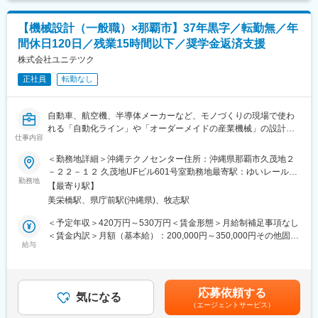
【業務内容】
【機械設計（一般職）×那覇市】37年黒字／転勤無／年
記帳代行、支払・債権管理、経費精算チェック、決算補助、決算
間休日120日／残業15時間以下／奨学金返済支援
資料作成、税務資料作成、業務手順の整備、テンプレート改善、
プロセス改善提案などに加え、必要に応じてオンサイト対応や拠
株式会社ユニテツク
点間連携も行います。
正社員
転勤なし
【一日の流れ】
9:30 出社・メールチェック
自動車、航空機、半導体メーカーなど、モノづくりの現場で使わ
10:00 チームミーティング
れる「自動化ライン」や「オーダーメイドの産業機械」の設計開
11:00 クライアントA社の入力業務
仕事内容
発をお任せします。
12:00 ランチ
＜勤務地詳細＞沖縄テクノセンター住所：沖縄県那覇市久茂地２
13:00 作業完了報告
生産設備の設計経験が少ない方や、分野が異なる方も安心してス
－２２－１２ 久茂地UFビル601号室勤務地最寄駅：ゆいレール線
14:00 クライアントB社の記帳代行
タートできる環境を整えています。
勤務地
／美栄橋駅受動喫煙対策：屋内全面禁煙変更の範囲：会社の定め
17:00 作業報告・レビュー依頼
【最寄り駅】
・「これまでは製品設計や筐体設計、治具設計が中心だった」
る事業所
17:30 退勤
美栄橋駅、県庁前駅(沖縄県)、牧志駅
・「指示通りのCADオペレーション業務が主軸だった」
という、他設計・CAD実務経験からのキャリアチェンジを大歓
＜予定年収＞420万円～530万円＜賃金形態＞月給制補足事項なし
【企業魅力】
迎！
＜賃金内訳＞月額（基本給）：200,000円～350,000円その他固定
沖縄拠点は拡大フェーズにあり立ち上げに関われる貴重な機会が
これまでの設計の基礎スキルを活かしつつ、既存データを流用し
給与
手当/月：33,000円～60,000円＜月給＞233,000円～410,000円＜
あります。若手中心で協力的な環境のもと、幅広い業務に携われ
た設計や先輩のサポートからスタートし、段階的に「生産設備の
昇給有無＞有＜残業手当＞有＜給与補足＞■諸手当、残業：月平均
る点が魅力です。将来的には高度会計やマネジメントにも挑戦可
プロ」へとステップアップしていける環境です。
15時間、賞与：4.5ヶ月での理論年収となります■昇給：年1回（4
能で、週3リモートの柔軟な働き方や充実した研修制度も整ってお
月）過去実績4,000～10,000円■賞与：年2回（6月、12月） ※別
り、長期的なキャリア形成を支援します。
応募依頼する
【具体的な業務内容】
気になる
途、決算賞与が支給される場合があります。賃金はあくまでも目
（エージェントサービス）
あなたの現在のスキルや経験に合わせて、できる仕事から無理な
安の金額であり、選考を通じて上下する可能性があります。月給