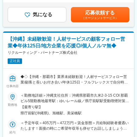
目途にご希望とスキルを考慮してキャリアチェンジいただけま
提案を行い受注を目指します。（研修期間の内の1週間程度、東京
費賞与（年2回／夏・冬）1回あたりの平均賞与額は、基本給の2
す。
本社での研修を行う可能性があります）
か月分です。決算賞与（業績により支給）（※想定年収3,600,000
応募依頼する
気になる
円～6,000,000円）※残業代は1分単位で全額支給賃金はあくまで
＼キャリアチェンジ先の例／
（エージェントサービス）
■ポジションの魅力：
も目安の金額であり、選考を通じて上下する可能性があります。
・施工図作成
沖縄拠点は2024年11月に立ち上げて間もない為、営業活動だけで
月給(月額)は固定手当を含めた表記です。
・積算
なく１から組織づくりに関わり、事業や拠点の立ち上げ経験を積
・フィールドエンジニア
むことができます。
【沖縄】未経験歓迎！人材サービスの顧客フォロー営
また拠点が拡大した先にはリーダーポストやマネジメントポスト
＼入社後の流れ／
業◆年休125日/地方企業を応援◎/個人ノルマ無◆
への昇進も可能です。
入社後は学校形式の研修を約1か月間、当社の研修センターにて泊
リクルーティング・パートナーズ株式会社
まり込みで参加。その際の移動費・宿泊費は当社にて負担しま
変更の範囲：会社の定める業務
す。研修中にアサイン先の現場を見学していただきます。そこで
正社員
派遣社員・派遣先の双方のマッチングがなればアサインとなりま
す。当社の派遣社員の稼働率は95%以上ですので、待機になるこ
◆◇【沖縄・那覇市】業界未経験歓迎！人材サービスフォロー営
とはめったにございません。また現場を巡回する労務スタッフも
業/顧客と長いお付き合い/年休125日・フルフレックスで自分時間
おり、派遣社員が超過労働にならないようチェックしております
仕事内容
確保！/転勤無し◆◇
ので、ご安心ください。
■業務内容：
＜勤務地詳細＞沖縄支社住所：沖縄県那覇市久米2-3-15 COI 那覇
求人広告（タウンワーク、リクナビやリクナビNEXT）の受注後か
＼当社で働く魅力／
ビル5階勤務地最寄駅：ゆいレール線／県庁前駅駅受動喫煙対策：
ら、申込書作成～原稿発注～掲載後の効果振り返りなどのフォロ
・無期雇用派遣社員としてご契約となるため長期的にご就労いた
勤務地
屋内全面禁煙変更の範囲：会社の定める事業所
【最寄り駅】
ーを行う営業・事務業務をお任せします。
だくことが可能です。
県庁前駅(沖縄県)、旭橋駅、美栄橋駅
（1）既存顧客へ営業同行：
・当社の取引先は60%程度が大手企業となります。そのため、比
お客様の採用ニーズや課題をヒアリングし、顧客理解を深めま
較的早期に大規模案件に携わることができ、市場価値を上げやす
＜予定年収＞405万円～472万円＜賃金形態＞月給制経験者優遇い
す。
い環境です。もちろん、中小企業とのお取引もございますので、
たします！面接の時にご希望年収等も併せてお話ししましょう。
（2）求人広告の受注後フォロー等、営業事務業務：
スキルに合った案件をご紹介することができます。
給与
＜賃金内訳＞月額（基本給）：206,225円～240,605円固定残業手