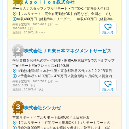
Ａｐｏｌｌｏｎ株式会社
・あくまで当社が保有している案件によりますが、県外転勤をし
ない働き方を選ぶことができます。
データ入力スタッフ／フルリモート・在宅OK／賞与最大年3回
【フルリモート・完全在宅勤務OK】自宅など、全国どこでもあなたが働きやすい場所で働けます★転居を伴う転勤なし★全国47都道府県どこからでも応募OK【本社】東京都新宿区山吹町130番地の15 茜ビル2-A＜アクセス＞有楽町線「江戸川橋駅」、東西線「東西線」より徒歩10分※受動喫煙対策：あり
＼当社ってどんな会社？／
年収480万円（経験5年／リーダー） 年収400万円（経験3年／メンバー）
当社はテクノプロ・ホールディングスという連結子会社合わせて
掲載予定期間：
2026/6/18（木）
〜
17社で構成されているグループに所属しています。グループ全体
2026/8/19（水）
気になる
更新日：
2026/6/18（木）
で30,041人の技術者が働いており、日本全国に229の拠点（海外
含めて289拠点）を設置し、日本では2,915社以上の顧客に技術系
人材サービスを提供しています。当社はその中でも建設領域の顧
客に向けてサービスを提供しております。
株式会社ＪＲ東日本マネジメントサービス
変更の範囲：会社の定める業務
簿記資格をお持ちの方へ◎経理・財務■JR東日本Gでスキルアップ
可■リモート可■フレックス■124休日
＜勤務地詳細1＞本社住所：東京都渋谷区代々木2-2-2 JR東日本本社ビル9階受動喫煙対策：屋内全面禁煙＜勤務地詳細2＞東京都内オフィス住所：東京都23区内 受動喫煙対策：屋内全面禁煙変更の範囲：会社の定める事業所（リモートワーク含む）
＜予定年収＞410万円～470万円＜賃金形態＞月給制＜賃金内訳＞月額（基本給）：240,000円～250,000円＜月給＞240,000円～250,000円＜昇給有無＞有＜残業手当＞有＜給与補足＞※想定年収には残業月20Hも含めています■昇給：年1回■賞与：年2回(合計3.0ヶ月程度)※総合職：計6.0ヶ月程度■モデル年収総合職（課長）900万円総合職（マネージャー）630万円総合職（主任）520万円エリア（課員）410万円賃金はあくまでも目安の金額であり、選考を通じて上下する可能性があります。月給(月額)は固定手当を含めた表記です。
掲載予定期間：
2026/7/27（月）
〜
2026/10/25（日）
気になる
更新日：
2026/8/4（火）
株式会社シンカゼ
営業サポート／フルリモート勤務OK／土日祝休み
【フルリモート・在宅ワーク勤務OK！】※リモートワークの場合も、年に数回出社を依頼する可能性があります。＜東京営業所＞東京都新宿区西新宿7-7-26 3階［最寄り駅］各線「新宿駅」徒歩8分JR「大久保駅」徒歩4分＜支店＞茨城県日立市大みか町［最寄り駅］JR「大甕駅」徒歩8分
月給240,000円～※スキルや経験を考慮して決定します。※試用期間中(3か月)の給与条件は変わりません。