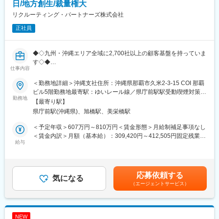
また、製品設計では自動車部品の設計から航空機の構造設計、エ
日/地方創生/裁量権大
レベーターやエスカレータの設計も手掛けております。
リクルーティング・パートナーズ株式会社
正社員
《構想設計》
顧客の要求仕様や目的に基づき、どのような機械的手段・構造・
方式で実現するかを考え、大まかな構造や構成を決定するプロセ
◆◇九州・沖縄エリア全域に2,700社以上の顧客基盤を持っていま
スです。要求仕様の把握と整理、機構案やシステム構成案の比較
す◇◆
検討、基本構造・機構の選定などをおこないます。
仕事内容
またリーダーとしてチーム運営や設計部署全体のマネジメントに
■業務内容：
も携わるポジションとして、技術力とマネジメント力を兼ね備え
＜勤務地詳細＞沖縄支社住所：沖縄県那覇市久米2-3-15 COI 那覇
拠点長として、当社や支社のファンになっていただける企業を増
たリーダーを目指せます。
ビル5階勤務地最寄駅：ゆいレール線／県庁前駅駅受動喫煙対策：
やすことがミッションです。将来的には支社の継続を目指し、利
勤務地
屋内全面禁煙変更の範囲：会社の定める事業所
【最寄り駅】
益の確保に注力しつつ、既存商品の発展や拠点独自の取り組みや
《組立図の作成》
県庁前駅(沖縄県)、旭橋駅、美栄橋駅
サービスの発展に取り組んでいただきます。
複数の部品から構成される機械や装置を、どのように組み立てる
〇エリア拠点長や営業組織マネジャーなどの事業リーダーポジシ
かを示した図面です。部品相互の位置関係、取り付け方法、向き
＜予定年収＞607万円～810万円＜賃金形態＞月給制補足事項なし
ョンで、メンバーの組織マネジメントを担当していただきます。
などを明確にすることが目的です。
＜賃金内訳＞月額（基本給）：309,420円～412,505円固定残業手
その後、キャリアを積んで経営幹部として全社事業戦略の遂行や
給与
部品間の干渉や組立順の問題を設計段階で改善でき、自分の設計
当/月：140,580円～187,495円（固定残業時間55時間0分/月）超
統括マネジメントに携わっていただくことも期待しています。
した部品が実際にどう組み合わさって機能するかを俯瞰的に見る
過した時間外労働の残業手当は追加支給＜月給＞450,000円～
〇大切にしていることは、「顧客接点づくり」です。お客様にお
ことにより「モノづくりの実感」を得られます。
600,000円（一律手当を含む）＜昇給有無＞有＜残業手当＞有＜
会いし、そのお客様を必ず守ることを重視しています。顧客起点
組立図設計から構想設計への上流工程へのステップアップも可能
給与補足＞※経験、能力を考慮し決定します。■給与改定・昇給昇
応募依頼する
のスタンスを大切にしています。
気になる
です。「全体を見渡せる設計者」へ成長できる環境があります。
格：年2回（1月・7月）■賞与実績：年1回：6月※業績による賃金
（エージェントサービス）
〇アルバイトから契約社員・正社員領域まで総合的にサービスを
はあくまでも目安の金額であり、選考を通じて上下する可能性が
提供し、人材のプロとしてクライアントに幅広い提案を行いま
◇職場の雰囲気◇
あります。月給(月額)は固定手当を含めた表記です。
す。求人媒体だけでなく、人材紹介や採用代行、各種採用ツール
‐サポート体制：先輩や上司には話しやすい環境であり、転職者か
など多岐にわたる採用手法を提供できる環境です。そのため、単
らも「前職よりも上司が話を聴いてくれて改善してもらえる」と
NEW