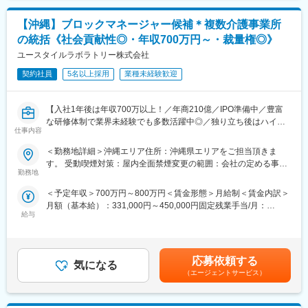
変更の範囲：会社の定める業務
考を通じて上下する可能性があります。月給(月額)は固定手当を含
【変更の範囲:会社の定める業務】
めた表記です。
【沖縄】ブロックマネージャー候補＊複数介護事業所
事務作業も多く、業務に関する国家資格もあり、手に職をつけら
れる、市場でも引く手あまたのお仕事です。現場責任者の指示を
の統括《社会貢献性◎・年収700万円～・裁量権◎》
頂きながら、円滑に工事が進むように スケジュールの確認や工程
ユースタイルラボラトリー株式会社
管理をお願いいたします。
契約社員
5名以上採用
業種未経験歓迎
■働き方：
土日祝休みが基本で、プロジェクトが終われば有給休暇をまとめ
【入社1年後は年収700万以上！／年商210億／IPO準備中／豊富
てとる社員もいます。土日祝休みだと家族や友達と旅行に行った
な研修体制で業界未経験でも多数活躍中◎／独り立ち後はハイブ
り、フェスやライブに行ったりプライベートとの両立が叶いま
仕事内容
リッドワーク（リモート×出社）も可能】
す。
＜勤務地詳細＞沖縄エリア住所：沖縄県エリアをご担当頂きま
重度障害のある方や高齢者の方等に医療的ケアサービスを行う訪
■キャリアパス：
す。 受動喫煙対策：屋内全面禁煙変更の範囲：会社の定める事業
問介護事業を提供する当社にて、複数の都道府県を束ねたブロッ
まずは先輩の業務の補助からスタート頂き、慣れてきたら少しず
勤務地
所
クの運営と責任売り上げの管理業務をお任せするブロックマネー
つメイン業務をお任せしていきます。当社は資格取得支援もおこ
＜予定年収＞700万円～800万円＜賃金形態＞月給制＜賃金内訳＞
ジャー候補を募集します。
なっている事から、働きながら資格を取得する事も可能です。そ
月額（基本給）：331,000円～450,000円固定残業手当/月：
★下記インタビューをぜひご覧ください！
して、技術者だけではなく現場での経験を活かして研修担当や本
給与
120,000円（固定残業時間45時間0分/月）超過した時間外労働の
https://eustylelab.co.jp/features/vol1
社の事務職にキャリアチェンジする事も可能です。
残業手当は追加支給＜月給＞451,000円～570,000円（一律手当を
含む）＜昇給有無＞有＜残業手当＞有＜給与補足＞■年1回の査定
【業務内容】
■未経験の社員が多数活躍しています：
有■賞与：年2回※前職給与を考慮※経験・スキル・スタートポジシ
・部門の運営、売上管理
フリーターや大学中退から入社している社員も多数活躍していま
応募依頼する
気になる
ョンにおいて異なる※評価により昇格・昇給あり※エリアにより地
・営業活動
す。事例：居酒屋ホール 、家電量販店スタッフ、自動車整備士 、
（エージェントサービス）
域加算手当分が異なる※時間外手当は別途全額支給賃金はあくまで
・サービス提供管理・保守
カーディーラーなど。アパレルや飲食店、化粧品販売から転職を
も目安の金額であり、選考を通じて上下する可能性があります。
・ご利用者様やご家族へのヒアリング、サービス設計・立上げ
した女性社員も活躍中です！
月給(月額)は固定手当を含めた表記です。
・ケアマネージャーや医療機関、福祉事業所、行政等との調整