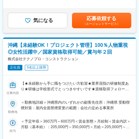
投資、メディアからの注目も多くいただき、さらなる事業成長を
デル年収は標準賞与（年2回）、普通時間外手当（30時間）を想
で関与しつつ、顧客・案件・メンバーを横断したマネジメントを
目指し新たな仲間をお迎えしたく、増員募集を行っています！
定して算出しています。※別途残業代は全額支給■賞与：年2回（6
実施。SIerとしての制約や前提を踏まえながら、安定的かつ再現
月・12月）賃金はあくまでも目安の金額であり、選考を通じて上
性のある組織運営を担っていただきます。
応募依頼する
■業務内容：
気になる
下する可能性があります。月給(月額)は固定手当を含めた表記で
（エージェントサービス）
沖縄拠点の垂直立ち上げを目指して、新規顧客の開拓から顧客深
す。
■魅力
耕営業を一気通貫で担っていただきます。クライアントである法
・本部の業績拡大をミッションとする中核ポジションとして、約5
人企業様の採用や人材課題をヒアリングし、課題解決型のソリュ
～10名規模のマネージャーを任される裁量の大きさ
ーション提案を行います。
・QCD管理・収支管理・人員計画・組織運営など、管理職として
沖縄【未経験OK！プロジェクト管理】100％人物重視
◇新規クライアントへのサービス導入
必要なスキルセットをバランスよく習得できる
◎女性活躍中／国家資格取得可能／賞与年２回
人材課題を抱えるクラインアントへ架電～商談獲得、
・プロジェクト現場と組織運営の両軸に携わることで、プレイン
シェアフルを活用した課題解決提案を行います。
株式会社テクノプロ・コンストラクション
グPMから上位職種へのキャリアアップが可能
◇既存クライアントの深耕・拡大
正社員
5名以上採用
既存クライアントの利用促進とシェア拡大に向けた課題解決提案
変更の範囲：会社の定める職種（出向を命じることがあり、その
を行います。
場合は出向先の定める職種）
・不足人員の安定的な充足方法の提案
【★未経験から手に職をつけたい方歓迎★業界屈指の研修制度あ
・ユーザー受入れ時のオンボーディング支援など
り★研修は学校形式でとっつきやすいです★資格取得フォローあ
・複数店舗・拠点展開している企業様のシェア拡大
仕事内容
り★入社２年後に幅広いキャリアをご用意★稼働率95%以上★完
・採用や労務関連業務の効率化など
全週休2日制（土日祝）】
＜勤務地詳細＞沖縄県内のいずれかの顧客先住所：沖縄県 受動喫
煙対策：屋内全面禁煙変更の範囲：会社の定める事業所
【担当クライアント】
＼この求人はこんな求人です！／
勤務地
物流・飲食・小売など
入社時はまず経験を積んでいただくため、建設工事現場で働く職
＜予定年収＞360万円～600万円＜賃金形態＞月給制＜賃金内訳＞
人さんのまとめ役を担当いただきます。工事のスケジュール・コ
■入社時のサポート：
月額（基本給）：205,000円～350,000円＜月給＞205,000円～
スト・品質・安全の4つの観点から管理をしていただくため、工事
ご入社から約1か月間はカレッジ形式での研修を用意しています。
給与
350,000円＜昇給有無＞有＜残業手当＞有＜給与補足＞【年収内
の全体像が理解できる内容となっております。その後、約2年後を
座学やロープレ等を行いながら、研修の中で実際に顧客へ向けた
訳】月給205,000円～350,000円└基本給205,000円+残業代＋交通