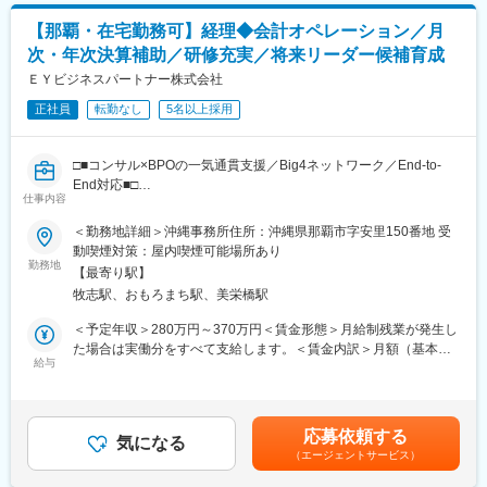
・業務フロー、チェックリストの作成・標準化、業務改善提案
【キャリアパス（例）】
【那覇・在宅勤務可】経理◆会計オペレーション／月
・東京・福岡拠点との連携（業務分担・品質向上）
・医療介護スタッフ（2週間程度の基礎研修必要資格取得、現場業
次・年次決算補助／研修充実／将来リーダー候補育成
■組織構成
務）
Delivery Team Okinawaは若手中心でアットホームな雰囲気。10
ＥＹビジネスパートナー株式会社
・サービスリーダー（入社3カ月～※研修期間）
年以上の育成実績を誇る教育文化が根付いています。
・サービス提供責任者（入社半年／年収420～650万円）
正社員
転勤なし
5名以上採用
■業務の魅力
・サービスマネージャー（入社1年／年収560～700万円）
地方拠点では希少な外資・グローバル基準に携われ、育成や組織
・エリアマネージャー（入社1年～／年収700～800万円）
づくりにも深く関われます。
・ブロックマネージャー（年収800～900万円）
□■コンサル×BPOの一気通貫支援／Big4ネットワーク／End-to-
■教育体制
・ゼネラルマネージャー（年収900～1200万円）
End対応■□
700コマ超の研修・資格取得支援・外部研修補助など学びの機会
仕事内容
が豊富です。
変更の範囲：会社の定める業務
【業務概要】
＜勤務地詳細＞沖縄事務所住所：沖縄県那覇市字安里150番地 受
■就業環境
本ポジションでは、記帳代行や支払処理、月次・年次決算補助、
動喫煙対策：屋内喫煙可能場所あり
フレックスタイム制・週3日リモートワーク可、柔軟な働き方が可
税務関連資料作成など、経理オペレーション全般を担当します。
勤務地
能です。有給取得率も高く、福利厚生も充実しています。
【最寄り駅】
標準化された手順やテンプレート、チェックリストが整備されて
■想定されるキャリアパス
牧志駅、おもろまち駅、美栄橋駅
おり、未経験領域にも取り組みやすい環境です。東京本部案件へ
将来的にはManagerとして案件管理や上流業務への挑戦も可能で
の参画機会が多く、ニアショアの効率性と大規模案件の双方を経
＜予定年収＞280万円～370万円＜賃金形態＞月給制残業が発生し
す。
験しながら成長できます。
た場合は実働分をすべて支給します。＜賃金内訳＞月額（基本
■企業の特徴/魅力
給与
給）：206,000円～285,000円＜月給＞206,000円～285,000円＜
Big4のネットワークと税理士法人グループの専門性を活かし、ア
【チームについて】
昇給有無＞有＜残業手当＞有賃金はあくまでも目安の金額であ
ウトソーシング×DX支援を強みとしています。
経理アウトソーシングを担うニアショア拠点として東京本部を支
り、選考を通じて上下する可能性があります。月給(月額)は固定手
えています。日常経理から決算、税務補助まで幅広く対応し、東
当を含めた表記です。
応募依頼する
京・福岡と連携して高品質なサービスを提供しています。業務の
気になる
（エージェントサービス）
正確性と効率化を支える中核として、標準化やDXを活用しながら
経理の高度化にも貢献します。