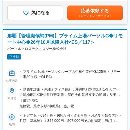
顧客ターゲットはプライムが基本で、事業領域としてはコンサ
＞492,600円～925,800円（一律手当を含む）＜昇給有無＞有＜残
を解決するための人材紹介とコンサルティングのサービスを展開
ル、SI、保守、プロダクトと幅広く一気通貫でカバーしており、
業手当＞有＜給与補足＞上記「その他固定手当」は拠出手当とし
しています。
応募依頼する
（開発プロジェクトを）PMもしくはPM候補としてチームを牽引
気になる
て支給■昇給・降給：年2回、人事評価制度に基づき決定E5は年1
将来的には、当社で先に保育領域でプラットフォーム化させた事
（エージェントサービス）
して頂きます。
回賃金はあくまでも目安の金額であり、選考を通じて上下する可
業である「保育士バンク！」の構想を、地方創生の領域でも展開
プライム案件の案件獲得（提案活動）からプロジェクトの推進を
能性があります。月給(月額)は固定手当を含めた表記です。
し、宿泊業界のDXによるオペレーション改善、労務管理の効率
担って頂きます。
化、地方自治体と協力した特産物EC、旅行者への情報提供などへ
の事業拡大を計画しています。
那覇【管理職候補(PM)】プライム上場パーソルG◆リモ
主に数千万円～数億円規模のプライム案件をターゲットに、提案
ート中心◆26年10月以降入社<ES／117＞
活動、プロジェクト立上げ、デリバリー、終結まで一環したプロ
セスを実施頂きます。（PM候補の方には、上記プロジェクトを周
パーソルクロステクノロジー株式会社
囲のサポートを受けながらご経験を積んで頂きます）
正社員
様々な業種のお客様と直接相対して折衝していく事で、PMとして
必要な交渉・折衝スキルを習得、発揮できます。
～プライム上場パーソルグループの中核企業/年休125日・リモー
ト率80％程でWLB◎～
更に、東京、沖縄、海外の複数拠点でのリモート開発体制でのプ
仕事内容
ロジェクト推進を行う事で、組織マネジメントのご経験も積む事
■部門概要：
＜勤務地詳細＞沖縄オフィス住所：沖縄県那覇市旭町1-9 カフー
が出来ます。
東京・沖縄に拠点を持つプライム案件対応の外販部門です（基本
ナ旭橋B街区3F受動喫煙対策：屋内全面禁煙変更の範囲：リモー
また、社内PMOチームによるチェック・フォローを随時行ってい
的にパーソルグループ以外の顧客と直接やり取りを行う)。
勤務地
トワーク、取引先など会社が指定する場所を含む。出向を命じる
ますので、これからPMとしてのキャリアを積んでいきたい方も挑
【最寄り駅】
東京、沖縄にまたがる部門で、基幹系からスマホ系まで幅広い領
場合は出向先の定める就業場所
戦できる環境が整っています。
旭橋駅、県庁前駅(沖縄県)、壺川駅
域のWeb業務システムの開発を手掛けています。
「UXを取り入れた開発」「ハイブリッドアプリ」「基幹系からモ
＜予定年収＞694万円～984万円＜賃金形態＞月給制＜賃金内訳＞
■ポジションの魅力
バイルまで」を特徴(尖り)とした開発サービスも提供しています。
月額（基本給）：344,000円～507,000円その他固定手当/月：
【プライム案件】
給与
55,000円固定残業手当/月：93,600円～131,800円（固定残業時間
前述の通り、当社のお客様は基本的にプライムで、最上流から取
■担当業務