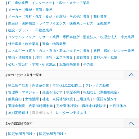
IT・通信業界
インターネット・広告・メディア業界
メーカー（機械・電気）業界
メーカー（素材・化学・食品・化粧品・その他）業界
商社業界
医薬品・医療機器・ライフサイエンス・医療系サービス
金融業界
建設・プラント・不動産業界
コンサルティング・リサーチ業界・専門事務所・監査法人・税理士法人
小売業界
外食産業・飲食業界
運輸・物流業界
エネルギー（電力・ガス・石油・新エネルギー）業界
旅行・宿泊・レジャー業界
警備・清掃業界
理容・美容・エステ業界
教育業界
農林水産・鉱業
公社・官公庁・学校・研究施設
冠婚葬祭業界
その他
ほかのこだわり条件で探す
第二新卒歓迎
外資系企業
年間休日120日以上
フレックス勤務
管理職・マネジャー
英語を活かす
学歴不問
転勤なし（勤務地限定）
服装自由
女性活躍
社宅・家賃補助制度
上場企業
中国語を活かす
退職金制度
残業20時間未満
完全週休2日制
職種未経験歓迎
土日祝休み
原則定時退社
海外出張あり
U・Iターン支援あり
ほかの固定給で探す
固定給25万円以上
固定給35万円以上