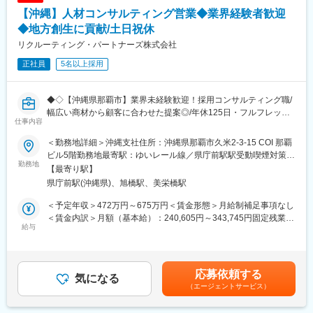
なるメディア営業にとどまらず、クライアントの真の経営課題を
言う声も出ております。
【沖縄】人材コンサルティング営業◆業界経験者歓迎
「人材」という切り口で解決することが可能です。
‐メンバーの特長：仕事を実直にこなすメンバーも多いため、成長
◆地方創生に貢献/土日祝休
も早く若くして独り立ちしているメンバーが多数在籍しておりま
■当社について：
す。
リクルーティング・パートナーズ株式会社
人材採用における「採用対象」「採用チャネル」「採用プロセ
正社員
5名以上採用
ス」の3つの領域を網羅するワンストップソリューションサービス
を提供しています。採用活動の上流工程における戦略策定（人材
要件定義や採用コンセプト設計）から、企業が求める人材を獲得
◆◇【沖縄県那覇市】業界未経験歓迎！採用コンサルティング職/
するための様々な採用チャネル構築とその実行支援（高難易度の
幅広い商材から顧客に合わせた提案◎/年休125日・フルフレック
RPOサービス）まで、九州では唯一無二の人材ソリューションを
仕事内容
スで自分時間も確保！/転勤無し◇◆
提供しています。
■業務内容：
＜勤務地詳細＞沖縄支社住所：沖縄県那覇市久米2-3-15 COI 那覇
本ポジションではリクナビ、リクナビNEXT、タウンワーク、
■事業メニュー：
ビル5階勤務地最寄駅：ゆいレール線／県庁前駅駅受動喫煙対策：
indeedなど、求人広告の提案で企業各社の人材課題を解決する営
勤務地
〇採用広報／採用コミュニケーション戦略設計・メディアプラン
屋内全面禁煙変更の範囲：会社の定める事業所
【最寄り駅】
業をお任せします。
ニング
県庁前駅(沖縄県)、旭橋駅、美栄橋駅
アルバイト～契約社員・正社員領域まで総合的にサービス提供
〇OMR（Owned Media Recruiting）／自社開発のHR-Tech・採用
し、人材のプロとしてクライアントに幅広い提案を行います。
デジタルマーケティングによるOMR支援
＜予定年収＞472万円～675万円＜賃金形態＞月給制補足事項なし
◎企業各社を訪問し、採用ニーズや課題をヒアリング
〇RPO／採用プロセス最適化・大規模採用集約スキーム構築
＜賃金内訳＞月額（基本給）：240,605円～343,745円固定残業手
◎設定した目的に応じて、最適な手段（広告媒体・人材紹介・ツ
給与
〇人材紹介／UIターン・ハイスペック・グローバルを中心とする
当/月：109,395円～156,255円（固定残業時間55時間0分/月）超
ール等）を用いた採用活動の提案
人材紹介
過した時間外労働の残業手当は追加支給＜月給＞350,000円～
◎受注だけでなく、お客様の採用成功を結果として評価します
〇クリエイティブ／採用共感ツール開発・採用ブランディング支
500,000円（一律手当を含む）＜昇給有無＞有＜残業手当＞有＜
※営業スタイル：直行直帰相談可能です。
援
給与補足＞■給与改定・昇給昇格（年2回/1月・7月） ■決算賞与
応募依頼する
■POINT：
気になる
〇地域活性／国や地方自治体における雇用対策関連事業の企画運
（年1回/6月 ※業績による）■各種表彰あり（営業目標達成時）※
（エージェントサービス）
【九州企業の採用パートナーを目指す】九州の企業を強く元気に
営
半期毎■給与モデル・年収500万円/チーフディレクター（営業リー
する！おかげさまで取引先は約2700社。採用パートナーとして、
ダー）（月給37万円＋決算賞与）賃金はあくまでも目安の金額で