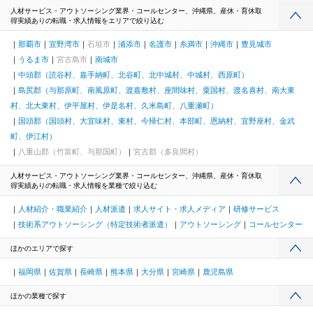
人材サービス・アウトソーシング業界・コールセンター、沖縄県、産休・育休取
得実績ありの転職・求人情報をエリアで絞り込む
那覇市
宜野湾市
石垣市
浦添市
名護市
糸満市
沖縄市
豊見城市
うるま市
宮古島市
南城市
中頭郡（読谷村、嘉手納町、北谷町、北中城村、中城村、西原町）
島尻郡（与那原町、南風原町、渡嘉敷村、座間味村、粟国村、渡名喜村、南大東
村、北大東村、伊平屋村、伊是名村、久米島町、八重瀬町）
国頭郡（国頭村、大宜味村、東村、今帰仁村、本部町、恩納村、宜野座村、金武
町、伊江村）
八重山郡（竹富町、与那国町）
宮古郡（多良間村）
人材サービス・アウトソーシング業界・コールセンター、沖縄県、産休・育休取
得実績ありの転職・求人情報を業種で絞り込む
人材紹介・職業紹介
人材派遣
求人サイト・求人メディア
研修サービス
技術系アウトソーシング（特定技術者派遣）
アウトソーシング
コールセンター
ほかのエリアで探す
福岡県
佐賀県
長崎県
熊本県
大分県
宮崎県
鹿児島県
ほかの業種で探す