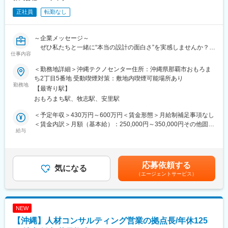
正社員
転勤なし
～企業メッセージ～
ぜひ私たちと一緒に“本当の設計の面白さ”を実感しませんか？
仕事内容
・生涯エンジニアとして活躍していきたい
＜勤務地詳細＞沖縄テクノセンター住所：沖縄県那覇市おもろま
・自分の技術の幅をさらに広げたい
ち2丁目5番地 受動喫煙対策：敷地内喫煙可能場所あり
・地元で地に足着けて働きたい
勤務地
【最寄り駅】
おもろまち駅、牧志駅、安里駅
ユニテツクはこのような想いをお持ちのあなたにお勧めの企業で
す。
＜予定年収＞430万円～600万円＜賃金形態＞月給制補足事項なし
その理由は
＜賃金内訳＞月額（基本給）：250,000円～350,000円その他固定
（1） 専門性：様々な製造メーカーと取引があるため、産業機械
給与
手当/月：35,000円～60,000円＜月給＞285,000円～410,000円＜
から工業製品まで様々な設計を経験することが可能です。設計部
昇給有無＞有＜残業手当＞有＜給与補足＞■昇給：年1回（4月）
門から他部署へ異動もありません
ベースアップ込の過去実績3,000～10,000円■賞与：年2回（6月、
（2） 安定性：会社設立から３６年連続黒字経営を続ける安定企
12月※2024年実績4.30月分）※別途、決算賞与が支給される場合が
応募依頼する
業です
気になる
あります。■予定年収には、子供手当および通勤交通費は含んでお
（エージェントサービス）
（4） 地域密着：地元採用・地元配属のため転勤もありません
りません賃金はあくまでも目安の金額であり、選考を通じて上下
する可能性があります。月給(月額)は固定手当を含めた表記です。
◇業務内容◇
自動組立装置や検査装置、半導体製造装置、自動搬送機、無人倉
NEW
庫など様々な産業機械の構想設計から組立図、バラシ作業、部品
【沖縄】人材コンサルティング営業の拠点長/年休125
図などの作成などおこなっております。