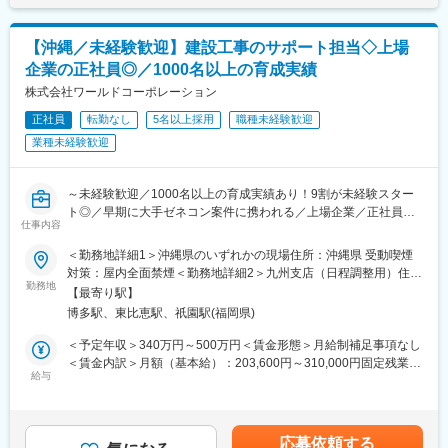
助
※グレード：上昇の条件として資格や、アカデミーの単位取得など
(月額)は固定手当を含めた表記です。
●ゆくゆくは、顧客との打ち合わせや基本レイアウトの検討など
が存在 技術力に対する向上心を反映する
※使用CAD：AutoCAD、SolidWorks、iCAD、CATIAなど（使
※累積経験値：業務や会社活動への参加を行っていくことで、累積
【沖縄／未経験歓迎】建設工事のサポート担当◇上場
い慣れたCADでスタート可能です）
経験値を獲得スキルや活動を定量評価する
企業の正社員◎／1000名以上の育成実績
【このポジションの魅力・技術の幅が広がる理由】
株式会社ワールドコーポレーション
変更の範囲：会社の定める業務
●特定製品に縛られない「マルチなスキル」が身につく
正社員
転勤なし
5名以上採用
職種未経験歓迎
弊社は特定の業界に特化していないため、自動車から食品、
業種未経験歓迎
航空宇宙まで、多様な業界の機械に触れることができます。様々
な構造や駆動方式を学ぶことで、エンジニアとしての技術の引き
出しが圧倒的に増えていきます。
～未経験歓迎／1000名以上の育成実績あり！9割が未経験スター
●「設計のプロ」がしっかりフォロー
ト◎／早期に大手ゼネコン案件に携われる／上場企業／正社員／
社長をはじめ、取締役も全員が設計エンジニア出身の会社で
仕事内容
残業21Ｈ程度／年休120日～
す。技術者の気持ちや、どこで躓きやすいかを理解しているた
め、使用経験のないCADの指導やステップアップへのフォロー体
＜勤務地詳細1＞沖縄県のいずれかの現場住所：沖縄県 受動喫煙
■業務概要：
制は万全です。
対策：屋内全面禁煙＜勤務地詳細2＞九州支店（日程調整用）住
大プロジェクトチームの一員として、様々なサポートからお任せ
勤務地
所：福岡県福岡市博多区博多駅東2-10-35 博多プライムイースト8
【最寄り駅】
します。工事全体を管理・調整するお仕事です。手を動かす職人
【安心して長く働ける環境】
階D勤務地最寄駅：(博多駅第5出口)線／博多駅受動喫煙対策：屋
博多駅、東比恵駅、祇園駅(福岡県)
さんの「まとめ役」となります。※工事は職人さんが行います。
●転勤なし・地域密着
内全面禁煙
事業所毎に地元企業と深く密着して業務を進めるため、転勤
＜予定年収＞340万円～500万円＜賃金形態＞月給制補足事項なし
＜こんなお仕事からお任せします！＞
はありません。地元でじっくり腰を据えて技術を磨けます。
＜賃金内訳＞月額（基本給）：203,600円～310,000円固定残業手
・建てている途中の建物の写真撮影
給与
●残業は月平均15時間以下
当/月：31,400円～56,000円（固定残業時間20時間0分/月）超過し
・お仕事上で必要になる書類の整理
直近5年で残業削減を徹底し、22時以降の業務は原則ありま
た時間外労働の残業手当は追加支給＜月給＞235,000円～366,000
・安全に働けるように現場のチェック
せん。また、設計専門会社のため「現地での設備導入立ち合い」
円（一律手当を含む）＜昇給有無＞有＜残業手当＞有＜給与補足
・上司からのメッセージを一緒に働くみなさんへ報告
による突発的な休日出勤や深夜労働がほぼ発生しないことも、無
＞※上記年収はご年齢・スキル等を鑑みて決定されるため、あくま
応募依頼する
その後、3年後を目途にご希望とスキルを考慮して積算等にキャリ