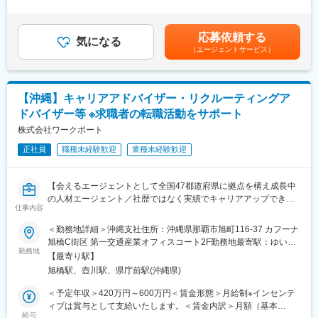
ヒアリングした採用ターゲットや募集要項をもとに原稿発注を行
・あくまで当社が保有している案件によりますが、県外転勤をし
当/月：93,775円～109,395円（固定残業時間55時間0分/月）超過
います。社内の制作と連携を取りながら、入稿まで進めます。
ない働き方を選ぶことができます。
した時間外労働の残業手当は追加支給＜月給＞300,000円～
（3）効果振返りの訪問：
350,000円（一律手当を含む）＜昇給有無＞有＜残業手当＞有＜
応募依頼する
掲載後はレポートを制作し、お客様の元へ訪問。採用状況の確認
＼当社ってどんな会社？／
気になる
給与補足＞■給与改定・昇給昇格（年2回/1月・7月） ■決算賞与
（エージェントサービス）
と次回の改善提案をお願いします。
当社はテクノプロ・ホールディングスという連結子会社合わせて
（年1回/6月 ※業績による）■各種表彰あり ※半期毎賃金はあく
※ゆくゆくは1人で既存顧客を訪問。適切な採用媒体・手法の提
17社で構成されているグループに所属しています。グループ全体
までも目安の金額であり、選考を通じて上下する可能性がありま
案・アドバイスする等のルート営業をお願いします。
で30,041人の技術者が働いており、日本全国に229の拠点（海外
す。月給(月額)は固定手当を含めた表記です。
■POINT：
含めて289拠点）を設置し、日本では2,915社以上の顧客に技術系
【沖縄】キャリアアドバイザー・リクルーティングア
【九州企業の採用パートナーを目指す】九州の企業を強く元気に
人材サービスを提供しています。当社はその中でも建設領域の顧
ドバイザー等 ※求職者の転職活動をサポート
する！その想いから16年前に創業。おかげさまで取引先は約2700
客に向けてサービスを提供しております。
社。採用パートナーとして、最後まで顧客に伴走する姿勢を忘れ
株式会社ワークポート
ません。
正社員
職種未経験歓迎
業種未経験歓迎
【地元九州に様々な視点から貢献】主に5つの事業がありますが、
変更の範囲：会社の定める業務
採用から自治体との協業まで、様々な角度から九州の企業様・候
補者様を支援しています。
【会えるエージェントとして全国47都道府県に拠点を構え成長中
【圧倒的顧客志向】「目標達成さえすればなんでもよい」という
の人材エージェント／社歴ではなく実績でキャリアアップできま
会社ではありません。顧客のためにならない提案はありえない社
仕事内容
す★昨対比119.1%(2025年度)/育休後の復職率『100%』・男性取
風です。合言葉は、「それはお客様のためだっけ？」
得実績有/昇給率77.4％(2026年4月時点)★役職者の20代割合
＜勤務地詳細＞沖縄支社住所：沖縄県那覇市旭町116-37 カフーナ
【柔軟な働き方】完全週休二日制、フレックス制度や出社・在宅
51.3%(2026年4月時点)/評価制度やインセンティブ制度など充
旭橋C街区 第一交通産業オフィスコート2F勤務地最寄駅：ゆいレ
のハイブリッド制度など・・新しい働き方を積極的に取り入れ、
実！】
勤務地
ール線／旭橋駅受動喫煙対策：敷地内喫煙可能場所あり
充実して九州の土地に長期就業できるような環境が整っていま
【最寄り駅】
※ワークポートに関する情報はこちら≪https://linktr.ee/workport≫
す。
旭橋駅、壺川駅、県庁前駅(沖縄県)
■業務特徴：
■業務内容：下記いずれかをご担当いただきます。
＜予定年収＞420万円～600万円＜賃金形態＞月給制※インセンテ
個人の数字目標はありません。チームで掲げる数字目標の達成度
◇CA：キャリアアドバイザー◇
ィブは賞与として支給いたします。＜賃金内訳＞月額（基本
合いがあなたの評価に直結します。営業とともに採用成功に伴走
転職希望者様の転職活動を成功へ導く仕事です。希望条件のヒア
給与