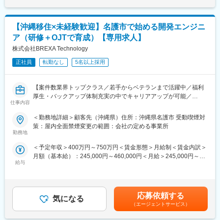
ション・マーケティング課題の発見
は固定手当を含めた表記です。
また、人手不足を解消するためのノウハウや解決策が確立されて
・「保育士バンク！」ブランドのサービスを活用した施策の立
いないというもの観光業界をはじめ地域社会が抱える大きな課題
案、提案
です。
【沖縄移住×未経験歓迎】名護市で始める開発エンジニ
・自社クリエイティブチームとのコンテンツ制作と、そのための
ア（研修＋OJTで育成）【専用求人】
ディレクションから納品までの伴走
私たちが目指すのは、安定した雇用と新たな人の流れの創出によ
・マーケティング支援ツールを活用した求人効果測定などのデー
株式会社BREXA Technology
って、将来に渡り活力ある地域社会を構築していくこと。
タモニタリング/パフォーマンスの最大化最適化
私たちは、宿泊業界の支援を通じ、地域社会の活性化をサポート
正社員
転勤なし
5名以上採用
・経営課題の解消に向けた中長期的な関係構築伴走/と経営の状況
し日本を元気にする仕事を担っています。
に合わせた追加施策の提案
【案件数業界トップクラス／若手からベテランまで活躍中／福利
＜解決のアプローチは多岐に渡ります＞
厚生・バックアップ体制充実の中でキャリアアップが可能／
- 求人広告提案・改善
仕事内容
BREXA Techグループで安定性抜群】
- 転職/就職フェアへの出展
■ このような方におすすめ
＜勤務地詳細＞顧客先（沖縄県）住所：沖縄県名護市 受動喫煙対
- 動画・3Dview商材での施設紹介
・沖縄（名護市）への移住に興味がある方
策：屋内全面禁煙変更の範囲：会社の定める事業所
- エンゲージメントツールの導入
・未経験からエンジニア職にチャレンジしたい方
勤務地
- Webサイト改善
・情報系学習または 基本情報技術者レベルの基礎知識がある方
＜予定年収＞400万円～750万円＜賃金形態＞月給制＜賃金内訳＞
・安定した環境で着実にスキルを積みたい方
■なぜ、保育士バンク！をやるのか
月額（基本給）：245,000円～460,000円＜月給＞245,000円～
人口減少社会の日本において解決すべき課題は山積みですが、特
給与
460,000円＜昇給有無＞有＜残業手当＞有＜給与補足＞※社会人経
■ 業務内容
にワークフォース（＝働き手）の減少は大きな課題です。
験、面接結果等を考慮の上決定します。 ■昇給：年1回（4月）※特
まずはシステム運用のサポートやテストなど、未経験でも取り組
ワークフォースの確保のためには、子供を持つ世代が安心して保
別昇給あり■賞与：年2回（7月、12月）賃金はあくまでも目安の
みやすい業務 からスタートします。
育園に子どもを預けることが必要ですが、実際の保育業界では保
金額であり、選考を通じて上下する可能性があります。月給(月額)
ゆくゆくは開発工程にも挑戦できます。
応募依頼する
育士不足により待機児童が発生しています。
気になる
は固定手当を含めた表記です。
＜主な業務内容＞
（エージェントサービス）
・システムの運用・監視サポート
我々は保育士さんが長期的に安心して保育園に就労するためのソ