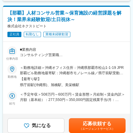
定手当を含めた表記です。
■当社について
（２）リクルーティングアドバイザー（toB）
１次対応のみで完了するのではなく、いかに付加価値を提供でき
【那覇】人材コンサル営業～保育施設の経営課題を解
るかを考え、
決！業界未経験歓迎/土日祝休～
・経営者、役職者からの経営課題（採用/集客/育成/ブランディン
お客様の声を活かした改善提案をするなど、「おもてなし」精神
グ 等）のヒアリング
株式会社ネクストビート
を大事にしています。
・宿泊施設の求人票をより魅力的にする改善案の提案
正社員
転勤なし
業種未経験歓迎
・経営課題ヒアリング時の法人営業へのパスアップ（人材募集広
変更の範囲：会社の定める業務
告掲載の提案）
・企業の選考オペレーションの改善コンサルティング
■業務内容
・企業の専属人事としての求職者クロージング ・採用課題のある
コンサルティング営業職
新規宿泊事業所の開拓
仕事内容
保育園の経営も一般的な企業の経営同様にマーケティング、数値
をもとにした経営計画、法務・労務管理など様々な経営のサポー
＜勤務地詳細＞沖縄オフィス住所：沖縄県那覇市松山1-1-19 JPR
■なぜ、おもてなしHRをやるのか
トが必要です。
那覇ビル勤務地最寄駅：沖縄都市モノレール線／県庁前駅受動喫
2023年4月、人口減少が進む「過疎地域」が日本全国にある市町
こちらで募集しているポジションでは、採用活動のサポートを軸
勤務地
煙対策：屋内全面禁煙
村の実に半数を超えました。
【最寄り駅】
としながら経営課題の解決を担います。
県庁前駅(沖縄県)、旭橋駅、美栄橋駅
このような現状を引き起こすのは、地方に比べ出生率の低い東京
保育業務で忙しいお客様のブレインとして専門的な経営知見や業
＜予定年収＞508万円～600万円＜賃金形態＞月給制＜賃金内訳＞
圏に若い世代が一極集中すること。
界知識を用いて、施設経営に大きな影響を与える採用計画に対し
月額（基本給）：277,550円～350,000円固定残業手当/月：
これが、国全体としての人口減少をさらに加速させます。
コンサルティングを行います。
給与
86,740円～950,000円（固定残業時間40時間0分/月）超過した時
間外労働の残業手当は追加支給＜月給＞364,290円～1,300,000円
東京圏だけでなく日本全体の活性化のためには、地域社会の重要
具体的には下記のような業務を行います。
（一律手当を含む）＜昇給有無＞有＜残業手当＞有＜給与補足＞※
産業である観光業を支援することが必要です。
・自力で解決するのが難しい経営課題を抱えた保育施設のリスト
ご経験やスキルにより年収を決定します。・給与改定：年2回（4
応募依頼する
化
気になる
月・10月）・賞与：年2回（6月・12月）賃金はあくまでも目安の
しかし、アフターコロナで来日観光客が増える一方で、観光業界
（エージェントサービス）
・園が望んでいる保育を実現するために必要な、採用のプロモー
金額であり、選考を通じて上下する可能性があります。月給(月額)
では深刻な人手不足が続いています。