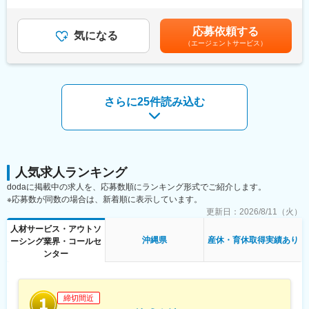
訳】月給205,000円～350,000円└基本給205,000円+残業代＋交通
目途にご希望とスキルを考慮してキャリアチェンジいただけま
ランに合わせて都度選択ができるため、長期就業が叶います！
費賞与（年2回／夏・冬）1回あたりの平均賞与額は、基本給の2
す。
か月分です。決算賞与（業績により支給）（※想定年収3,600,000
応募依頼する
【私たちが大切にしている価値観～Values～】
気になる
円～6,000,000円）※残業代は1分単位で全額支給賃金はあくまで
＼キャリアチェンジ先の例／
（エージェントサービス）
Valuesを元に取り組みや施策を考え、体現した事例への賞賛など
も目安の金額であり、選考を通じて上下する可能性があります。
・施工図作成
を行っています
月給(月額)は固定手当を含めた表記です。
・積算
（1）当たり前を徹底する
・フィールドエンジニア
（2）関わるすべての人を大切にする
（3）お客様の最善を考え抜く
さらに25件読み込む
＼入社後の流れ／
（4）変化を求め挑戦を楽しむ
入社後は学校形式の研修を約1か月間、当社の研修センターにて泊
（5）自分をアップデートし続ける
まり込みで参加。その際の移動費・宿泊費は当社にて負担しま
す。研修中にアサイン先の現場を見学していただきます。そこで
派遣社員・派遣先の双方のマッチングがなればアサインとなりま
す。当社の派遣社員の稼働率は95%以上ですので、待機になるこ
人気求人ランキング
とはめったにございません。また現場を巡回する労務スタッフも
dodaに掲載中の求人を、応募数順にランキング形式でご紹介します。
おり、派遣社員が超過労働にならないようチェックしております
※応募数が同数の場合は、新着順に表示しています。
ので、ご安心ください。
更新日：
2026/8/11（火）
＼当社で働く魅力／
人材サービス・アウトソ
・無期雇用派遣社員としてご契約となるため長期的にご就労いた
沖縄県
産休・育休取得実績あり
ーシング業界・コールセ
だくことが可能です。
ンター
・当社の取引先は60%程度が大手企業となります。そのため、比
較的早期に大規模案件に携わることができ、市場価値を上げやす
い環境です。もちろん、中小企業とのお取引もございますので、
締切間近
スキルに合った案件をご紹介することができます。