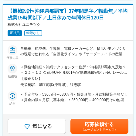
・テスト作業（マニュアルあり）
リューションを提供します。
・設計書・資料作成の補助
保育士さん1人1人に最適な選択肢を提示し、保育に従事する人口
【機械設計×沖縄県那覇市】37年間黒字／転勤無／平均
・開発補助（慣れてきたら）
を増やすことで、より安心して保育園に子どもを預けられる社会
・将来的には開発・設計にもステップアップ
残業15時間以下／土日休みで年間休日120日
を作り、ワークフォースの増加に寄与していきます。
株式会社ユニテツク
■教育・リスキリング制度
事業が日本全国に拡大した今だからこそ、地域社会の子育てや活
・トレンド技術をプロ講師や社内認定講師から学べる無料講義を
正社員
転勤なし
性化に対してアプローチが出来ます。
定期開催
ワークフォース不足に悩む日本全体に保育業界の転職サポートを
・Eラーニングシステム：自宅で好きなコンテンツを好きなタイミ
通じて価値を提供するのが我々のミッションです。
自動車、航空機、半導体、電機メーカーなど、幅広いモノづくり
ングで無料受講可能
の現場で使われる「自動化ライン」や「オーダーメイドの産業機
※スキルや資格取得することで給与UPに関わるグレードの上昇に
仕事内容
械」の設計・開発をお任せします。
も反映されます！
＜勤務地詳細＞沖縄テクノセンター住所：沖縄県那覇市久茂地２
「これまでは指示された通りの図面作成や、部品のバラシ・修正
■当社の魅力：
－２２－１２ 久茂地UFビル601号室勤務地最寄駅：ゆいレール線
業務が中心だった」という方も大歓迎です。既存のデータを流用
【大手企業との安定取引】
勤務地
／美栄橋駅受動喫煙対策：屋内全面禁煙変更の範囲：会社の定め
【最寄り駅】
した設計や、先輩のサポートからスタートし、少しずつ「自分で
全社では大手企業を中心とした5100社の企業との長いお取引を実
る事業所
美栄橋駅、県庁前駅(沖縄県)、牧志駅
考えて形にする面白さ」を掴んでいける環境です。
現しております。（2024年12月時点）。
【教育・研修制度】
＜予定年収＞530万円～680万円＜賃金形態＞月給制補足事項なし
【具体的な業務内容】
プロ講師をお招きした社内勉強会や、自宅で無料受講が可能なe-
＜賃金内訳＞月額（基本給）：250,000円～400,000円その他固定
あなたの現在のスキルに合わせて、できる工程から無理なくお任
ラーニングもあり、スキルアップの機会を提供しております。
給与
手当/月：35,000円～60,000円＜月給＞285,000円～460,000円＜
せします。
【資格取得支援】
昇給有無＞有＜残業手当＞有＜給与補足＞■諸手当、残業：月平均
●3D-CADを使用した構造設計・図面作成
取得支援対象資格は約*300種類あり、ランクに合わせて、受験料
15H、賞与：4.5ヶ月での理論年収となります■昇給：年1回（4
●仕様書・構想図を基にした組立図や部品図の作成（バラシ作
免除+お祝い金の支給をいたします。*：2024年12月時点
月）過去実績4,000～10,000円■賞与：年2回（6月、12月） ※別
応募依頼する
業）
【透明性のある評価制度】
気になる
途、決算賞与が支給される場合があります。賃金はあくまでも目
（エージェントサービス）
●市販部品（モーターやシリンダーなど）の選定・強度計算の補
グレード＋累積経験値で評価や給与を決定していきます。
安の金額であり、選考を通じて上下する可能性があります。月給