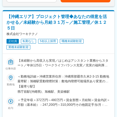
ど大手企業との取引が多く、商業施設、テーマパークなど全国で
も目安の金額であり、選考を通じて上下する可能性があります。
・施工図作成
大規模建設プロジェクトに携わることが可能です！
月給(月額)は固定手当を含めた表記です。
・積算
【◇社員の可能性を最大限引き出す環境◇】
・フィールドエンジニア
CAD操作方法の研修、各種資格支援制度（建築士、建築施工管理
【沖縄エリア】プロジェクト管理◆あなたの得意を活
技士、電気工事士等）等、汎用性のあるスキルを身に着けられる
＼入社後の流れ／
かせる／未経験から月給３１万～／施工管理／休１２
機会を用意しており、資格受験費用負担や学校との提携も行って
入社後は学校形式の研修を約1か月間、当社の研修センターにて泊
５日
いるため、国家資格を取得しやすい環境が整っております。
まり込みで参加。その際の移動費・宿泊費は当社にて負担しま
株式会社ワーキテクノ
す。研修中にアサイン先の現場を見学していただきます。そこで
派遣社員・派遣先の双方のマッチングがなればアサインとなりま
正社員
転勤なし
5名以上採用
職種未経験歓迎
す。当社の派遣社員の稼働率は95%以上ですので、待機になるこ
業種未経験歓迎
とはめったにございません。また現場を巡回する労務スタッフも
おり、派遣社員が超過労働にならないようチェックしております
ので、ご安心ください。
【未経験から高収入も実現／はじめはアシスタント業務からスタ
ート／年休125日・ワークライフバランス充実／充実の福利厚生
＼当社で働く魅力／
仕事内容
と研修体制で安心スタート】
・無期雇用派遣社員としてご契約となるため長期的にご就労いた
＜勤務地詳細＞沖縄営業所住所：沖縄県那覇市久米2-3-15 勤務地
だくことが可能です。
■業務概要
最寄駅：旭橋駅受動喫煙対策：敷地内喫煙可能場所あり変更の範
・当社の取引先は60%程度が大手企業となります。そのため、比
あなたにお任せするのは、さまざまな建設プロジェクトがスムー
勤務地
囲：会社の定める事業所
【最寄り駅】
較的早期に大規模案件に携わることができ、市場価値を上げやす
ズに進むよう支える「施工管理」のお仕事です。
い環境です。もちろん、中小企業とのお取引もございますので、
県庁前駅(沖縄県)、旭橋駅、美栄橋駅
体力仕事や職人作業ではなく、スケジュール調整や書類作成、関
スキルに合った案件をご紹介することができます。
係者との連絡などを通して、プロジェクト全体を進行します。
＜予定年収＞372万円～480万円＜賃金形態＞月給制＜賃金内訳＞
・あくまで当社が保有している案件によりますが、県外転勤をし
まずは先輩のアシスタント業務からお任せします。専門用語や業
月額（基本給）：247,200円～310,000円その他固定手当/月：
ない働き方を選ぶことができます。
界知識などは少しずつ覚えていってもらえば大丈夫です！
給与
20,000円～30,000円固定残業手当/月：42,800円～60,000円（固
定残業時間20時間0分/月）超過した時間外労働の残業手当は追加
＼当社ってどんな会社？／