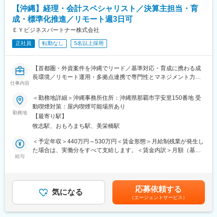
【沖縄】経理・会計スペシャリスト／決算主担当・育
・スタッフの採用・指導・育成
■安心の研修・就業環境：
・各種プロジェクトへの参加
名刺交換や電話対応など社会人の基礎ビジネスマナーから業務に
成・標準化推進／リモート週3日可
※担当エリアは選考時の希望を考慮の上、決定します。
使用するパソコン操作や専門用語などは座学の研修でしっかり学
ＥＹビジネスパートナー株式会社
ぶことができます。また、実際の業務においても座学だけではな
【入社直後の流れ】
正社員
転勤なし
5名以上採用
く、研修センターで研修を受け、実務をおこなっていただきま
入社後は首都圏（東京・神奈川・埼玉）、福岡、大阪、兵庫のい
す。取得できる資格は80種類以上あります。。
ずれかの事業所にて、6か月間のマネージャー養成研修を行いま
【首都圏・外資案件を沖縄でリード／基準対応・育成に携わる成
す。
変更の範囲：会社の定める業務
長環境／リモート運用・多拠点連携で専門性とマネジメント力を
■入社～1カ月目
仕事内容
磨けるポジションです】
・業界未経験者でもゼロから学ぶことができる基礎研修／必要資
■業務概要
格取得。なお、資格取得のための費用は当社負担となります。
＜勤務地詳細＞沖縄事務所住所：沖縄県那覇市字安里150番地 受
当社沖縄拠点の経理・会計スペシャリストとして、月次・年次決
■1～3か月目
動喫煙対策：屋内喫煙可能場所あり
算業務の主担当を担い、JGAAP／USGAAP／IFRSといった会計基
・OJTを受けながら日勤・夜勤両方の介護現場での業務をお任せ
勤務地
【最寄り駅】
準に基づく会計処理やGAAP調整をリードします。若手スタッフ
します。
牧志駅、おもろまち駅、美栄橋駅
のレビュー・育成やエラー分析・品質管理、教育ラインの整備を
※研修終了後は現場業務は無くなるため日勤のみ
通して、拠点全体の業務品質向上にも貢献していただきます。首
■3～6か月目
＜予定年収＞440万円～530万円＜賃金形態＞月給制残業が発生し
都圏や外資系クライアントの案件にリモートで参画でき、沖縄で
・マネージャー業務を学んでいただきます。ピープルマネジメン
た場合は、実働分をすべて支給します。＜賃金内訳＞月額（基本
働きながら「東京レベル」の実務経験を積むことが可能です。
トだけでなく、売上管理や各事業所が目標を達成するための事業
給与
給）：320,000円～391,000円＜月給＞320,000円～391,000円＜
■業務詳細
所運営を行います。※上司がメンターとなり手厚いサポートがござ
昇給有無＞有＜残業手当＞有賃金はあくまでも目安の金額であ
・月次／年次決算業務の主担当
います。
り、選考を通じて上下する可能性があります。月給(月額)は固定手
・JGAAP／USGAAP／IFRSの会計処理・GAAP調整実務
■本配属後
当を含めた表記です。
応募依頼する
・連結・外資系クライアントの決算対応（ご経験に応じて）
・各事業所の課題や目的に合わせてマネジメント業務に専念頂き
気になる
（エージェントサービス）
・若手スタッフのレビュー・指導、エラー分析、品質管理
ます。
・教育ラインの整備（育成文化の継承）
※独り立ち後はリモート×出社も可
・月次レポーティングの窓口対応、会計論点の説明・相談