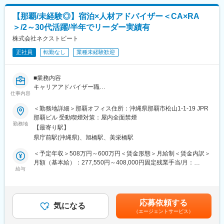
事業所毎に地元企業と深く密着して業務を進めるため、転勤はあ
・業務データの集計／分析、レポート作成
りません。
【那覇/未経験◎】宿泊×人材アドバイザー＜CA×RA
≪将来的に≫
じっくり腰を据えて技術を磨けます。
・オペレーターへの業務指導／研修／フォローアップ
＞/2～30代活躍/半年でリーダー実績有
●残業は月平均15時間以下
・対応マニュアルやトークスクリプトの作成／改善
株式会社ネクストビート
直近5年で残業削減を徹底し、22時以降の業務は原則ありませ
・応対品質のモニタリング／評価、改善指導
ん。
・クライアントや社内関係部署との連携／報告業務件
正社員
転勤なし
業種未経験歓迎
無理のない環境で、じっくりとスキルアップに集中できます。
≪入社後の研修制度≫
入社後1～3日間は座学を中心とした研修を実施し、その後はOJT
変更の範囲：会社の定める業務
■業務内容
に移行します。
キャリアアドバイザー職
入社1か月目はオペレーター業務を担当し、2か月目以降はSVとし
仕事内容
地方活性化の要である宿泊業界で働く方々のキャリアを実現に導
て業務に従事いただく想定です。
く丁寧なヒアリングと、日本各地の宿泊施設の人材採用サポート
＜勤務地詳細＞那覇オフィス住所：沖縄県那覇市松山1-1-19 JPR
を行う両面型のキャリアアドバイザーです。
■取引企業
那覇ビル 受動喫煙対策：屋内全面禁煙
求職者のキャリア実現と法人側の採用成功を目指し、両者にとっ
テレビ放送局／ポータルサイト運営会社／サーバ運営会社／ウェ
勤務地
【最寄り駅】
て最適なマッチングを創出するため、（１）（２）をハイレベル
ブコンテンツ提供会社／旅行会社／保険代理店／通信教育会社／
県庁前駅(沖縄県)、旭橋駅、美栄橋駅
に実行することが成果と成長に繋がる、ネクストビートの事業モ
EC サイト運営会社／アパレル会社／リサーチ会社／健康食品会社
デルならではの業務内容です。
／レストランチェーン運営会社
＜予定年収＞508万円～600万円＜賃金形態＞月給制＜賃金内訳＞
■組織構成
月額（基本給）：277,550円～408,000円固定残業手当/月：
（１）キャリアアドバイザー（toC）
センター長（１～2名）→シニアSV（3名）→管理者（SV）※この
給与
86,740円～92,000円（固定残業時間40時間0分/月）超過した時間
ポジション※８～10名→アシスタントSVオペレーター20～30名
外労働の残業手当は追加支給＜月給＞364,290円～500,000円（一
・求職者本人も気づけていない現職での悩みの言語化
■キャリアパス
律手当を含む）＜昇給有無＞有＜残業手当＞有＜給与補足＞※ご経
・実現したいキャリア、人生設計のヒアリング、アドバイス
将来的にシニアSV、センター長を目指して頂けるポジションで
験やスキルにより年収を決定します。・給与改定：年2回（4月・
応募依頼する
・相手のキャリアと人生設計にとって最適な求人のリサーチ、提
す。
気になる
10月）・賞与：年2回（6月・12月）賃金はあくまでも目安の金額
（エージェントサービス）
案
業績目標×運営目標の明確な評価制度があり、着実なステップアッ
であり、選考を通じて上下する可能性があります。月給(月額)は固
・転職活動中～内定～入職までの不安解消支援
プが可能です。