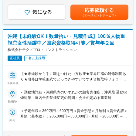
「人の役に立つのが好き」「段取りを組むのが得意」「コツコツ
支給＜月給＞310,000円～400,000円（一律手当を含む）＜昇給有
当社はテクノプロ・ホールディングスという連結子会社合わせて
作業が向いている」そんな方にピッタリです！
無＞有＜残業手当＞有＜給与補足＞※上記理論年収に賞与は含んで
17社で構成されているグループに所属しています。グループ全体
応募依頼する
気になる
おりません。賞与年2回（社内規定あり）、昇給年1回。時間外手
で30,041人の技術者が働いており、日本全国に229の拠点（海外
（エージェントサービス）
★当社では未経験スタートの先輩が7割以上！
当は100％別途支給。賃金はあくまでも目安の金額であり、選考
含めて289拠点）を設置し、日本では2,915社以上の顧客に技術系
アパレル店員、事務職、不動産営業、製造など異業種出身も多
を通じて上下する可能性があります。月給(月額)は固定手当を含め
人材サービスを提供しています。当社はその中でも建設領域の顧
数！
た表記です。
客に向けてサービスを提供しております。
沖縄【未経験OK！数量拾い・見積作成】100％人物重
【具体的には】
視◎女性活躍中／国家資格取得可能／賞与年２回
■スケジュールの調整・管理（予定通り進んでいるかの確認）
変更の範囲：会社の定める業務
■関係者との連絡（メール・電話での調整、打ち合わせ準備）
株式会社テクノプロ・コンストラクション
■進捗の記録（写真撮影・データ整理など）
正社員
5名以上採用
■書類作成・データ入力（報告書、各種申請書類など）
■CADを使用した図面の作成・修正
■備品や資料の準備、メンバーのサポート
【★未経験から手に職をつけたい方歓迎★業界屈指の研修制度あ
※いきなり難しいことはお任せしません。
り★研修は学校形式でとっつきやすいです★資格取得フォローあ
できることから少しずつ覚えればOKです！
仕事内容
り★入社２年後に幅広いキャリアをご用意★稼働率95%以上★完
全週休2日制（土日祝）】
＜勤務地詳細＞沖縄県内のいずれかの顧客先住所：沖縄県 受動喫
■入社後の流れ
煙対策：屋内全面禁煙変更の範囲：会社の定める事業所
入社後はプロジェクト先へ配属となり、先輩がしっかりフォロ
＼この求人はこんな求人です！／
勤務地
ー。
入社時はまず経験を積んでいただくため、建設工事現場で働く職
最初はデータ入力や書類整理、日程確認、関係者への連絡（テン
＜予定年収＞360万円～600万円＜賃金形態＞月給制＜賃金内訳＞
人さんのまとめ役を担当いただきます。工事のスケジュール・コ
プレあり）など、できることからスタート。
月額（基本給）：205,000円～350,000円＜月給＞205,000円～
スト・品質・安全の4つの観点から管理をしていただくため、工事
慣れてきたらスケジュール調整やCADを用いての作図などへステ
給与
350,000円＜昇給有無＞有＜残業手当＞有＜給与補足＞【年収内
の全体像が理解できる内容となっております。その後、約2年後を
ップアップできます。
訳】月給205,000円～350,000円└基本給205,000円+残業代＋交通
目途にご希望とスキルを考慮してキャリアチェンジいただけま
分からないことはその場で確認でき、未経験からでも着実に成長
費賞与（年2回／夏・冬）1回あたりの平均賞与額は、基本給の2
す。