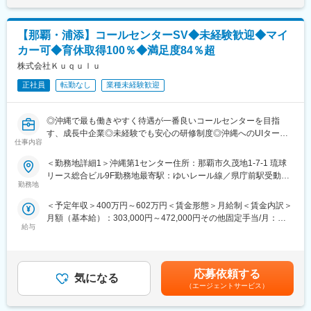
くお任せします。
(月額)は固定手当を含めた表記です。
先輩技術者がスキルアップをサポート！業務内容を徐々にレベル
アップ
【那覇・浦添】コールセンターSV◆未経験歓迎◆マイ
カー可◆育休取得100％◆満足度84％超
●既存の図面をベースにした仕様変更・流用設計
●3D-CADを使用した構造設計、各種データ入力・モデリング
株式会社Ｋｕｑｕｌｕ
●仕様書・構想図を基にした組立図や部品図の作成（バラシ作業）
正社員
転勤なし
業種未経験歓迎
●ゆくゆくは、顧客との打ち合わせや、ゼロからの構想設計など
※使用CAD：AutoCAD、SolidWorks、iCAD、CATIAなど（使い慣
れたCADでスタート可能です）
◎沖縄で最も働きやすく待遇が一番良いコールセンターを目指
す、成長中企業◎未経験でも安心の研修制度◎沖縄へのUIターン
【このポジションの魅力・キャリアチェンジに最適な理由】
仕事内容
歓迎×マイカー通勤可
●一歩進んだ「一品物」の設計へ
沖縄県において10年以上の運用期間を経たコールセンター事業を
＜勤務地詳細1＞沖縄第1センター住所：那覇市久茂地1-7-1 琉球
製品設計や部品設計とは異なり、毎回異なる動きをする「一品物
中心としたBPOソリューション事業を担う同社。
リース総合ビル9F勤務地最寄駅：ゆいレール線／県庁前駅受動喫
の設備」を手掛けるため、エンジニアとしての引き出しが圧倒的
センター勤続10年以上のメンバーが半数を超え、コミュニケーシ
勤務地
煙対策：敷地内喫煙可能場所あり＜勤務地詳細2＞沖縄第2センタ
に増えていきます。
ョン力を活かしたセールスからモバイルを中心としたテクニカル
ー住所：浦添市港川2-1-1 琉球日産本社ビル3F受動喫煙対策：敷
●技術者出身の経営陣だからこその安心感
＜予定年収＞400万円～602万円＜賃金形態＞月給制＜賃金内訳＞
サポートまで高品質なコールサービスを提供しています。
地内喫煙可能場所あり変更の範囲：会社の定める事業所（リモー
社長をはじめ取締役も各事業所の責任者も全員が設計エンジニア
月額（基本給）：303,000円～472,000円その他固定手当/月：
トワーク含む）
出身の会社です。
給与
30,000円＜月給＞333,000円～502,000円＜昇給有無＞有＜残業手
■業務内容
経験が浅い方や、分野が異なる方がどこで躓きやすいかを理解し
当＞無＜給与補足＞■昇給：有り（年1回）■賞与：有り（年2回※
10名前後のオペレーターの管理・指導・業務改善を担当。
ているため、使用経験のないCADの指導やステップアップへのフ
評価に応じて月額給与差分を支給）賃金はあくまでも目安の金額
現場管理のみならず、経営視点で拠点全体の戦略立案・実行・品
ォロー体制は万全です。
であり、選考を通じて上下する可能性があります。月給(月額)は固
質向上を目指してご活躍いただく重要なポジションです。
応募依頼する
気になる
定手当を含めた表記です。
・オペレーターのシフト管理／勤怠管理/一次二次エスカレーショ
（エージェントサービス）
【安心して長く働ける環境】
ン対応/オペレーターフォロー
●転勤なし・地域密着
・クレームやイレギュラー対応のサポート