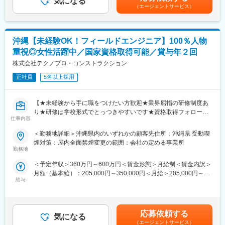
気になる
理なく続けられる理由です。
で想定年収となります。※20時間を超えた残業代は全額支給■昇
（エージェントサービス）
アチェンジいただけます。
給：年1回■賞与：年2回（合計60万円程度）※評価によって金額が
変更の範囲：会社の定める業務
変わります■給与改定：年1回賃金はあくまでも目安の金額であ
■入社後の流れ：
り、選考を通じて上下する可能性があります。月給(月額)は固定手
〇入社1年目：未経験の方を歓迎している現場に配属をされます。
当を含めた表記です。
沖縄【未経験OK！フィールドエンジニア】100％人物
これから工事が始まる現場や所長が教育熱心の現場が多い為ご安
重視◎女性活躍中／国家資格取得可能／賞与年２回
心ください。
〇入社2年目：図面を読めるようになり、先のスケジュールを考え
株式会社テクノプロ・コンストラクション
動けるようになってきます。
正社員
5名以上採用
〇入社3年目：一通りの業務を一人で実施できる状態になる方が多
いです。このタイミングで上長とのキャリア面談を実施し、今後
のキャリアを考える機会があります。場合によっては職種を変え
【★未経験から手に職をつけたい方歓迎★業界屈指の研修制度あ
ることも可能です。（例：CADオペ、人材コーディネーター、人
り★研修は学校形式でとっつきやすいです★資格取得フォローあ
事、営業等）
仕事内容
り★入社２年後に幅広いキャリアをご用意★稼働率95%以上★完
全週休2日制（土日祝）】
＜勤務地詳細＞沖縄県内のいずれかの顧客先住所：沖縄県 受動喫
■教育体制：
煙対策：屋内全面禁煙変更の範囲：会社の定める事業所
入社後、名刺交換や電話の受け答え、メールや報告書といった文
＼この求人はこんな求人です！／
勤務地
書の作成方法等ビジネスマナー全般を身に付けます。その後、図
入社時はまず経験を積んでいただくため、建設工事現場で働く職
面の読み方や仕事の流れなど基礎を学んで頂きます。座学より早
＜予定年収＞360万円～600万円＜賃金形態＞月給制＜賃金内訳＞
人さんのまとめ役を担当いただきます。工事のスケジュール・コ
く現場に出てもらう方針に変えており、派遣先の企業様も一緒に
月額（基本給）：205,000円～350,000円＜月給＞205,000円～
スト・品質・安全の4つの観点から管理をしていただくため、工事
メンバーを育てていく環境が整っています。
給与
350,000円＜昇給有無＞有＜残業手当＞有＜給与補足＞【年収内
の全体像が理解できる内容となっております。その後、約2年後を
訳】月給205,000円～350,000円└基本給205,000円+残業代＋交通
目途にご希望とスキルを考慮してキャリアチェンジいただけま
■当社の魅力：
費賞与（年2回／夏・冬）1回あたりの平均賞与額は、基本給の2
す。
【◇資格取得して有名大手ゼネコンで活躍！◇】
か月分です。決算賞与（業績により支給）（※想定年収3,600,000
応募依頼する
当社は、鹿島建設、大成建設、清水建設、大林組、竹中工務店な
気になる
円～6,000,000円）※残業代は1分単位で全額支給賃金はあくまで
＼キャリアチェンジ先の例／
（エージェントサービス）