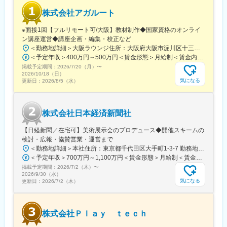
株式会社アガルート
※面接1回【フルリモート可/大阪】教材制作◆国家資格のオンライ
ン講座運営◆講座企画・編集・校正など
＜勤務地詳細＞大阪ラウンジ住所：大阪府大阪市淀川区十三東1丁目17-19 ファルコンビル6階勤務地最寄駅：各線／十三駅受動喫煙対策：屋内全面禁煙変更の範囲：会社の定める事業所（リモートワーク含む）
＜予定年収＞400万円～500万円＜賃金形態＞月給制＜賃金内訳＞月額（基本給）：229,920円固定残業手当/月：46,355円（固定残業時間25時間0分/月）超過した時間外労働の残業手当は追加支給＜月給＞276,275円（一律手当を含む）＜昇給有無＞有＜残業手当＞有＜給与補足＞■昇給：年2回■賞与：年4回(4,7,10.1月／最大12ヶ月分）■その他：業績賞与有■モデルケース：・教材室Aさん：入社当初：年収400万程度⇒入社4年：年収450万程度・工程管理室Bさん：入社当初：年収400万程度⇒入社3年：年収600万程度賃金はあくまでも目安の金額であり、選考を通じて上下する可能性があります。月給(月額)は固定手当を含めた表記です。
掲載予定期間：
2026/7/20（月）
〜
2026/10/18（日）
気になる
更新日：
2026/8/5（水）
株式会社日本経済新聞社
【日経新聞／在宅可】美術展示会のプロデュース◆開催スキームの
検討・広報・協賛営業・運営まで
＜勤務地詳細＞本社住所：東京都千代田区大手町1-3-7 勤務地最寄駅：地下鉄千代田線／大手町駅受動喫煙対策：屋内喫煙可能場所あり変更の範囲：会社の定める事業所（リモートワーク含む）
＜予定年収＞700万円～1,100万円＜賃金形態＞月給制＜賃金内訳＞月額（基本給）：430,000円～650,000円＜月給＞430,000円～650,000円＜昇給有無＞有＜残業手当＞無＜給与補足＞※上記年収は、想定年収です。住居費補助、子手当などの各種手当を含む金額です。※基本給は経験・能力等を考慮の上、当社規定により決定します。■昇給：原則、年1回■賞与：夏季・冬季賃金はあくまでも目安の金額であり、選考を通じて上下する可能性があります。月給(月額)は固定手当を含めた表記です。
掲載予定期間：
2026/7/2（木）
〜
2026/9/30（水）
気になる
更新日：
2026/7/2（木）
株式会社Ｐｌａｙ ｔｅｃｈ