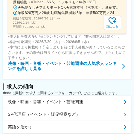
動画編集（VTuber・SNS）／フルリモ／年休128日
★転勤なし★フルリモートOK★東京本社（六本木）、新宿支社、名古屋支社、大阪支社、福岡支社または一都三県・名古屋・関西・福岡の各プロジェクト先◆勤務地・アクセス【本社】東京都港区六本木6-2-31六本木ヒルズノースタワー17階東京メトロ日比谷線、都営地下鉄大江戸線「六本木駅」 直結【新宿支社】東京都新宿区新宿1-9-10東京メトロ丸の内線「新宿御苑前駅」徒歩1分各線「新宿三丁目駅」徒歩15分【大阪支社】大阪府大阪市北区大深町6‐38JR各線「大阪駅」より徒歩３分【名古屋支社】愛知県名古屋市西区牛島町6-1 名古屋ルーセントタワー各線「名古屋駅」徒歩5分【福岡支社】福岡県福岡市中央区天神1-14-18福岡市営地下鉄空港線「天神駅」直結七隈線「天神南駅」徒歩5分西鉄天神大牟田線「西鉄福岡（天神）駅」徒歩6分◎受動喫煙対策あり：オフィス内禁煙◎名古屋・福岡拠点はスタートアップ募集です！ 整ったサポート体制のもと、 同期と一緒に成長できるチャンスです！
年収820万円／28歳 動画編集職 経験5年 年収500万円／24歳 動画編集職 経験2年
掲載予定期間：
2026/7/16（木）
〜
2026/10/14（水）
気になる
更新日：
2026/7/23（木）
※求人応募数の多い順にランキングしています（非公開求人は除く）。
※集計対象期間：2026/7/30（木）～2026/8/5（水）
※事情により掲載終了予定日よりも前に求人募集が終了していることもご
ざいます。その場合は当サイトから応募はできませんので、あらかじめご
了承ください。
映像・映画・音響・イベント・芸能関連
の人気求人ランキ
ングを詳しく見る
求人の傾向
dodaに掲載中の求人に関するデータを、カテゴリごとにご紹介します。
映像・映画・音響・イベント・芸能関連
SP代理店（イベント・販促提案など）
英語を活かす