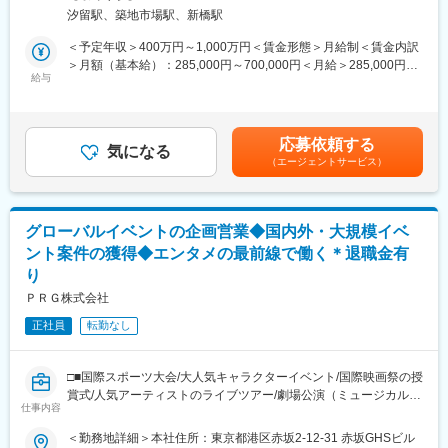
～実行フェーズの推進（進行管理／課題・リスク管理）をお任せ
た。
結を経て変更する場合がある）
汐留駅、築地市場駅、新橋駅
します。
＜具体的には＞
変更の範囲：会社の定める業務
＜予定年収＞400万円～1,000万円＜賃金形態＞月給制＜賃金内訳
・国内外の関係者（主催者、協力会社、制作・施工・運営パート
＞月額（基本給）：285,000円～700,000円＜月給＞285,000円～
ナー等）との各種調整、折衝、合意形成
給与
700,000円＜昇給有無＞有＜残業手当＞有＜給与補足＞■月給（固
※英語を使用しての交渉・調整業務を含みます
定残業代含む）：33,000円～800,000円※上記年収は賞与を含む想
・会場・オペレーション設計、運営計画の立案、マニュアル等ド
定金額です。詳細は経験・能力に応じて、当社規程により決定し
キュメント作成
ます。■賞与：年2回（9月、3月支給）※賞与は前年評価に応じて
応募依頼する
・予算管理、見積精査、発注・契約手続きの支援
気になる
決定支給（入社初年度は標準評価とし、在籍月数按分にて支給）
（エージェントサービス）
・現地・オンライン含む会議体の運営（アジェンダ作成、議事
賃金はあくまでも目安の金額であり、選考を通じて上下する可能
録、ToDo管理 等）
性があります。月給(月額)は固定手当を含めた表記です。
・現地での打合せ、関係者調整、制作／施工／運営パートナーの
統括
グローバルイベントの企画営業◆国内外・大規模イベ
ント案件の獲得◆エンタメの最前線で働く＊退職金有
■当社について：
り
電通グループ（電通と旧電通テック）のイベント＆スペース事業
を一社に統合・集約し、「ライブマーケティング」の中核企業と
ＰＲＧ株式会社
して2017年1月に立ち上がりました。デジタルマーケティングが
正社員
転勤なし
一般的となった現在だからこそ、企業コミュニケーション活動に
おけるリアルな「場」と「体験」がブランドの価値をより高め、
生活者とのエンゲージメントを深める基点となり得ます。専門の
□■国際スポーツ大会/大人気キャラクターイベント/国際映画祭の授
人材とノウハウの集約により、企画からデザイン、演出・制作・
賞式/人気アーティストのライブツアー/劇場公演（ミュージカル）
運営、デジタルマーケティングとの統合までをワンストップでプ
仕事内容
など…エンターテインメント技術のパイオニア企業/インセンティ
ロデュースする高度なサービスを提供していきます。
ブでしっかり年収還元◎■□
＜勤務地詳細＞本社住所：東京都港区赤坂2-12-31 赤坂GHSビル