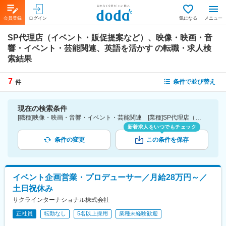
会員登録
ログイン
気になる
メニュー
SP代理店（イベント・販促提案など）、映像・映画・音
響・イベント・芸能関連、英語を活かす
の転職・求人検
索結果
7
条件で並び替え
件
現在の検索条件
[職種]映像・映画・音響・イベント・芸能関連 [業種]SP代理店（イベント・販促提案など）-インターネット・広告・メディア業界 [詳細条件](語学)英語を活かす
新着求人をいつでもチェック
条件の変更
この条件を保存
イベント企画営業・プロデューサー／月給28万円～／
土日祝休み
サクラインターナショナル株式会社
正社員
転勤なし
5名以上採用
業種未経験歓迎