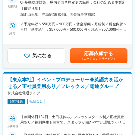
変更の範囲：会社の定める業務
6F受動喫煙対策：屋内全面禁煙変更の範囲：会社の定める事業所
ライブやイベントに欠かせない照明・映像・音響・舞台機構など
勤務地
【最寄り駅】
をワンストップで提供している当社にて、国内外の大規模イベン
溜池山王駅、赤坂駅(東京都)、国会議事堂前駅
ト案件の営業職をお任せします。
＜予定年収＞550万円～900万円＜賃金形態＞月給制＜賃金内訳＞
■業務内容
月額（基本給）：357,000円～500,000円＜月給＞357,000円～
・制作会社・広告代理店・プロモーターへのアプローチ
給与
500,000円＜昇給有無＞有＜残業手当＞有＜給与補足＞■賞与：年
・見積書・提案資料など、各種ドキュメント作成
1回（3月／昨年度実績:2ヶ月分）■昇給：年1回（4月）■コミッシ
・コストマネジメント、価格や条件などの交渉
ョン（インセンティブ）例：100万～300万円前後＊個人予算が達
・制作スケジュールの進捗管理および社内外調整
成できた場合、コミッションでの還元があります。■モデル年収：
応募依頼する
・イベント現場の立ち会い 等
気になる
年収660万円／30代（入社4年）年収900万円／40代（入社8年）
（エージェントサービス）
賃金はあくまでも目安の金額であり、選考を通じて上下する可能
＊年間で担当するプロジェクトは年間20～30件ほど
性があります。月給(月額)は固定手当を含めた表記です。
＊提案から受注までは3週間～半年程度、受注後はチームを取りま
とめ、イベントの成功まで伴走します。
【東京本社】イベントプロデューサー◆英語力を活か
＊既存顧客や紹介、グループ会社からの依頼が7割
せる／正社員登用あり／フレックス／電通グループ
新規顧客への提案は全体の3割です。
株式会社電通ライブ
■ポジションの特徴
契約社員
転勤なし
PRGはニューヨークに本社を置き、国際的なライブイベントやエ
ンターテインメント業界において、最新のテクノロジーとハイレ
ベルなサービスを世界60カ所以上の拠点から提供するグローバル
【年間休日124日・土日祝休み／フレックスタイム制／正社員登
カンパニーです。
用あり／福利厚生も豊富で、スタッフが働きやすい環境づくりを
仕事内容
積極推進中】
技術が高度に進化し続けるイベントやエンターテインメントの現