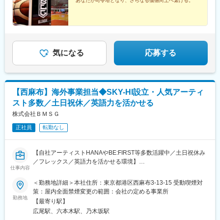
あなたが司令塔となり、さらなる価値向上へ繋げる。
日当たり1時間、法定外残業20時間を合算したものとなります。※
試用期間は3カ月で、条件に変更はありません。■管理職クラス年
俸730万円～1,000万円支払方法：年俸の1/12を毎月支給※役職手
当を含む※みなし残業制ではありません※試用期間は3カ月で、条
件に変更はありません。
気になる
応募する
【西麻布】海外事業担当◆SKY-HI設立・人気アーティ
スト多数／土日祝休／英語力を活かせる
株式会社ＢＭＳＧ
正社員
転勤なし
【自社アーティストHANAやBE:FIRST等多数活躍中／土日祝休み
／フレックス／英語力を活かせる環境】
仕事内容
■業務内容：
＜勤務地詳細＞本社住所：東京都港区西麻布3-13-15 受動喫煙対
米国を始めとした各国における、現地音楽プロモーターなどの提
策：屋内全面禁煙変更の範囲：会社の定める事業所
携や交渉、契約の作成や交渉、ライブツアーなどの企画や運営管
勤務地
【最寄り駅】
理などをご担当いただきます。
広尾駅、六本木駅、乃木坂駅