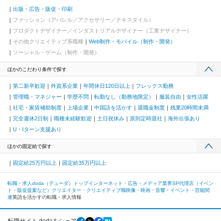
出版・広告・販促・印刷
ファッション（アパレル／アクセサリー／テキスタイル）
プロダクトデザイナー／インダストリアルデザイナー（工業デザイナー）
その他クリエイティブ系職種
Web制作・モバイル（制作・開発）
ソーシャル・ゲーム（制作・開発）
ほかのこだわり条件で探す
第二新卒歓迎
外資系企業
年間休日120日以上
フレックス勤務
管理職・マネジャー
学歴不問
転勤なし（勤務地限定）
服装自由
女性活躍
社宅・家賃補助制度
上場企業
中国語を活かす
退職金制度
残業20時間未満
完全週休2日制
職種未経験歓迎
土日祝休み
原則定時退社
海外出張あり
U・Iターン支援あり
ほかの固定給で探す
固定給25万円以上
固定給35万円以上
転職・求人doda（デューダ）トップ
インターネット・広告・メディア業界
SP代理店（イベン
ト・販促提案など）
クリエイター・クリエイティブ職
映像・映画・音響・イベント・芸能関
連
英語を活かすの転職・求人情報
転職サイト dodaをシェア