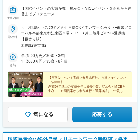
【国際イベントの実績多数】展示会・MICEイベントを企画から運
営までプロデュース
仕事内容
＜「木場駅」徒歩3分／直行直帰OK／テレワークあり＞■東京グロ
ーバル本部東京都江東区木場 2-17-13 第二亀井ビル5F※受動喫煙
勤務地
対策あり【アクセス】東京メトロ東西線「木場駅」より徒歩3分＼
【最寄り駅】
柔軟に働ける環境／直行直帰を活用しながら、効率よく働ける環
木場駅(東京都)
境です。習熟度に応じて、週1～2日程度のテレワークも可能で
す。
年収500万円／30歳・3年目
年収680万円／35歳・8年目
給与
【豊富なイベント実績／業界未経験、歓迎／女性メンバ
ー活躍中】
創業50年以上の実績を持つ成長企業。展示会・MICEを
中心に、企画提案から制作進行・運営確認まで一貫して
携わり、多彩な業界のイベントをプロデュースできま
す。
気になる
応募する
国際展示会の海外営業／リモートワーク勤務可／将来