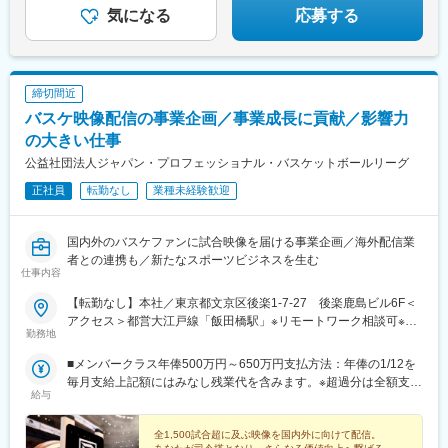
気になる
応募する
締切間近
バスケ映像配信の事業企画／事業成長に貢献／影響力
の大きい仕事
公益社団法人ジャパン・プロフェッショナル・バスケットボールリーグ
正社員
転勤なし
業種未経験歓迎
国内外のバスケファンに試合映像を届ける事業企画／海外配信業
者との連携も／新たなスポーツビジネスを生む
仕事内容
【転勤なし】本社／東京都文京区後楽1-7-27 後楽鹿島ビル6F＜
アクセス＞都営大江戸線「飯田橋駅」※リモートワーク相談可※受
勤務地
動喫煙対策：屋内全面禁煙
■メンバークラス年俸500万円～650万円支払方法：年俸の1/12を
毎月支給上記額にはみなし残業代を含みます。※超過分は全額支給
給与
いたします。みなし残業代 10万2,263円～13万2,943円／月みな
し残業時間：40時間法定内残業代 4万4,915円～5万8,390円法定
外残業代 5万7,348円～7万4,553円みなし残業時間は法定内残業1
全1,500試合超に及ぶ映像を国内外に向けて配信。