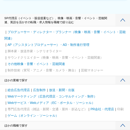
SP代理店（イベント・販促提案など）、映像・映画・音響・イベント・芸能関
連、英語を活かすの転職・求人情報を職種で絞り込む
プロデューサー・ディレクター・プランナー（映像・映画・音響・イベント・芸能
関連）
AP（アシスタントプロデューサー）・AD・制作進行管理
脚本家・放送作家・シナリオライター
サウンドクリエイター（映像・映画・音響・イベント・芸能関連）
その他映像・音響・イベント・芸能関連
制作技術（実写・アニメ・音響・カメラ・舞台）
芸能マネジャー
ほかの業種で探す
総合広告代理店
広告制作
放送・新聞・出版
Webマーケティング（広告代理店・コンサルティング・制作）
Webサービス・Webメディア（EC・ポータル・ソーシャル）
専門広告代理店（雑誌・新聞・交通・屋外・折込など）
PR会社・代理店
印刷
ゲーム（オンライン・ソーシャル）
ほかの職種で探す