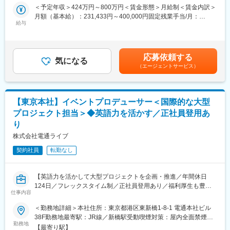
■具体的な業務内容：
＜予定年収＞424万円～800万円＜賃金形態＞月給制＜賃金内訳＞
・現地の音楽プロモーター、メディア、イベント運営会社との提
月額（基本給）：231,433円～400,000円固定残業手当/月：
携や交渉
給与
101,900円～150,800円（固定残業時間45時間0分/月）超過した時
・現地の法律に基づく契約の作成、交渉、管理を実施
間外労働の残業手当は追加支給＜月給＞333,333円～550,800円
・ライブツアーやイベントの企画や運営管理
（一律手当を含む）＜昇給有無＞有＜残業手当＞有＜給与補足＞※
・PRキャンペーンやソーシャルメディア戦略の立案
経験、能力を考慮の上、当社規定により決定します。■昇給：有■
応募依頼する
・ファンクラブの開設と運営
気になる
期末賞与：有（当期の実績により出ない場合もあります）賃金は
（エージェントサービス）
・活動の結果とファイナンシャルレポート作成及び報告
あくまでも目安の金額であり、選考を通じて上下する可能性があ
・音楽業界トレンド、競合状況、地域特性を含む市場調査の実施
ります。月給(月額)は固定手当を含めた表記です。
・進出戦略、マーケティングプランの策定および実行
・所属アーティストのプロモーション計画の立案と実施
【東京本社】イベントプロデューサー＜国際的な大型
プロジェクト担当＞◆英語力を活かす／正社員登用あ
■当社について：
り
株式会社BMSGは、すべての才能豊かなアーティストが活躍でき
る世の中を創るため、日本の音楽業界を根本からアップデート
株式会社電通ライブ
し、持続可能な音楽ビジネスをグローバルで展開することを目指
契約社員
転勤なし
すスタートアップとして、自らもアーティストとして活動する
SKY-HIが2020年に起業した音楽事務所です。
オーディション「THE FIRST」「MISSIONx2」「No No Girls」
【英語力を活かして大型プロジェクトを企画・推進／年間休日
「THE LAST PIECE」の企画・制作や、幾多のダンス＆ボーカル
124日／フレックスタイム制／正社員登用あり／福利厚生も豊富
グループが垣根を越えて日本から世界に発信するプロジェクト
仕事内容
で、スタッフが働きやすい環境づくりを積極推進中】
「D.U.N.K.-DANCE UNIVERSE NEVER KILLED-」、またオンラ
インサロン「B-Town」の運営など音楽を軸に多角的に事業を展開
＜勤務地詳細＞本社住所：東京都港区東新橋1-8-1 電通本社ビル
■業務内容：
しています。
38F勤務地最寄駅：JR線／新橋駅受動喫煙対策：屋内全面禁煙変
国際的な大型プロジェクト（展示会・イベント等）における企画
勤務地
７期目に突入し、組織も120名を超える規模に成長を遂げまし
更の範囲：原則変更なし（ただし、本人同意のもと契約書の再締
【最寄り駅】