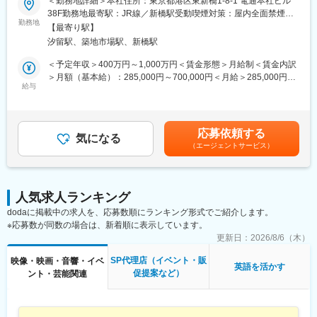
＜勤務地詳細＞本社住所：東京都港区東新橋1-8-1 電通本社ビル
場に欠かせない最新の「照明・映像・音響・舞台機構」の分野
■業務内容：
38F勤務地最寄駅：JR線／新橋駅受動喫煙対策：屋内全面禁煙変
で、自ら製品を開発・製造しながら、しかも世界最大級の機材ス
イベントスペース領域におけるフロント業務をお任せします。
勤務地
更の範囲：原則変更なし（ただし、本人同意のもと契約書の再締
トックを保有。
【最寄り駅】
＜具体的には＞
結を経て変更する場合がある）
汐留駅、築地市場駅、新橋駅
・クライアントとのコミュニケーションによる業務推進
スポーツ大会のオープニングイベント や国際博覧会のパビリオ
・イベント及びスペース企画の立案
＜予定年収＞400万円～1,000万円＜賃金形態＞月給制＜賃金内訳
ン、アカデミー賞授賞式など、世界各地で開催される大規模イベ
・イベントプロジェクトのプロデュース及び制作推進
＞月額（基本給）：285,000円～700,000円＜月給＞285,000円～
ントやトレードショー、ビックアーチストのコンサートツアー、
・映像制作プロデュース
給与
700,000円＜昇給有無＞有＜残業手当＞有＜給与補足＞■月給（固
数々の劇場公演などで培った経験と技術で業界をリードする総合
定残業手当含む）：330,000円 ～ 800,000円※上記年収は賞与を含
サービスプロバイダーです。
■当社について：
む想定金額です。詳細は経験・能力に応じて、当社規程により決
電通グループ（電通と旧電通テック）のイベント＆スペース事業
定します。■賞与：年2回（9月、3月支給）※賞与は前年評価に応
■キャリアパス
応募依頼する
を一社に統合・集約し、「ライブマーケティング」の中核企業と
気になる
じて決定支給（入社初年度は標準評価とし、在籍月数按分にて支
◎世界が認めた”国際水準のプロダクト”を提供していく唯一無二の
（エージェントサービス）
して2017年1月に立ち上がりました。デジタルマーケティングが
給）賃金はあくまでも目安の金額であり、選考を通じて上下する
ポジションです。エンタメ業界を支える存在として、最新技術と
一般的となった現在だからこそ、企業コミュニケーション活動に
可能性があります。月給(月額)は固定手当を含めた表記です。
ハイクオリティなサービスを国内外へ展開します。
おけるリアルな「場」と「体験」がブランドの価値をより高め、
生活者とのエンゲージメントを深める基点となり得ます。専門の
◎外資系ならではの英語活用機会・給与アップの機会も：
人気求人ランキング
人材とノウハウの集約により、企画からデザイン、演出・制作・
英語を活用したクライアント折衝の機会や、営業実績に応じたイ
dodaに掲載中の求人を、応募数順にランキング形式でご紹介します。
運営、デジタルマーケティングとの統合までをワンストップでプ
ンセンティブも充実。事業企画・営業企画・Webマーケティング
※応募数が同数の場合は、新着順に表示しています。
ロデュースする高度なサービスを提供していきます。
等…ご自身が挑戦したい分野に手を挙げて、チャレンジいただく
更新日：
2026/8/6（木）
事も歓迎です。
変更の範囲：会社の定める業務
SP代理店（イベント・販
映像・映画・音響・イベ
英語を活かす
変更の範囲：会社の定める業務
促提案など）
ント・芸能関連