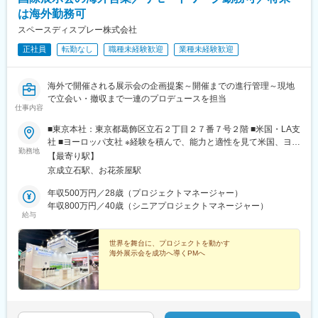
は海外勤務可
スペースディスプレー株式会社
正社員
転勤なし
職種未経験歓迎
業種未経験歓迎
海外で開催される展示会の企画提案～開催までの進行管理～現地
で立会い・撤収まで一連のプロデュースを担当
仕事内容
■東京本社：東京都葛飾区立石２丁目２７番７号２階 ■米国・LA支
社 ■ヨーロッパ支社 ※経験を積んで、能力と適性を見て米国、ヨー
勤務地
ロッパ支社赴任可能（要相談）【アクセス】 《東京本社》 京成押
【最寄り駅】
上線『京成立石駅』より徒歩9分 京成本線線『お花茶屋駅』より
京成立石駅、お花茶屋駅
徒歩10分 ★☆リモートワーク制度あり☆★
年収500万円／28歳（プロジェクトマネージャー）
年収800万円／40歳（シニアプロジェクトマネージャー）
給与
世界を舞台に、プロジェクトを動かす
海外展示会を成功へ導くPMへ