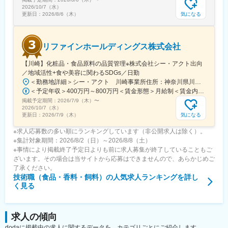
2026/10/7（水）
気になる
更新日：
2026/8/6（木）
リファインホールディングス株式会社
【川崎】化粧品・食品原料の品質管理※株式会社シー・アクト出向
／地域活性+食や美容に関わるSDGs／日勤
＜勤務地詳細＞シー・アクト 川崎事業所住所：神奈川県川崎市川崎区殿町２丁目17-8 川崎事業所勤務地最寄駅：太子線／小島新田駅受動喫煙対策：敷地内喫煙可能場所あり変更の範囲：会社の定める事業所
＜予定年収＞400万円～800万円＜賃金形態＞月給制＜賃金内訳＞月額（基本給）：240,000円～485,000円＜月給＞240,000円～485,000円＜昇給有無＞有＜残業手当＞有＜給与補足＞【賞与】年2回（3月 / 9月）【昇給】年1回（1月）※年齢・経験を考慮の上、決定いたします。賃金はあくまでも目安の金額であり、選考を通じて上下する可能性があります。月給(月額)は固定手当を含めた表記です。
掲載予定期間：
2026/7/9（木）
〜
2026/10/7（水）
気になる
更新日：
2026/7/9（木）
※求人応募数の多い順にランキングしています（非公開求人は除く）。
※集計対象期間：2026/8/2（日）～2026/8/8（土）
※事情により掲載終了予定日よりも前に求人募集が終了していることもご
ざいます。その場合は当サイトから応募はできませんので、あらかじめご
了承ください。
技術職（食品・香料・飼料）
の人気求人ランキングを詳し
く見る
求人の傾向
dodaに掲載中の求人に関するデータを、カテゴリごとにご紹介します。