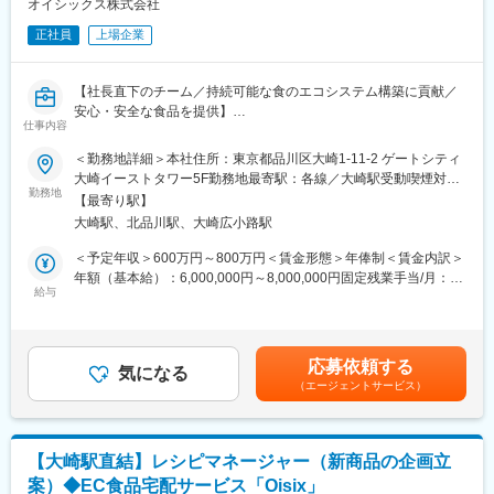
力を最大化させる食材の選定・試作支援。
オイシックス株式会社
変更の範囲：会社の定める業務
・市場トレンドのフィードバック：仕入先からの情報を活かし、
正社員
上場企業
季節に応じた食材の提案やコストパフォーマンスに優れた代替品
の提案。
（3）調達品質の管理・改善
【社長直下のチーム／持続可能な食のエコシステム構築に貢献／
・納入品質のスタンダード構築：異物混入の低減や、鮮度劣化を
安心・安全な食品を提供】
防ぐための配送・保管基準の策定と運用
仕事内容
・トラブル対応と再発防止：品質トラブル発生時の原因調査、サ
■業務概要：
＜勤務地詳細＞本社住所：東京都品川区大崎1-11-2 ゲートシティ
プライヤーへのフィードバック、および具体的な改善策の立案・
・女性多数活躍。オイシックス・ラ・大地のブランドで素敵なメ
大崎イーストタワー5F勤務地最寄駅：各線／大崎駅受動喫煙対
実行。
ニューを作りませんか？
勤務地
策：屋内全面禁煙変更の範囲：会社の定める事業所（リモートワ
・継続的な品質アップデート：顧客からの声を分析し、より高い
【最寄り駅】
ーク含む）
満足度を得るための仕入れ基準のブラッシュアップ。
大崎駅、北品川駅、大崎広小路駅
■業務内容：
・新サービス、新商品の企画立案およびメニュー要件設計
＜予定年収＞600万円～800万円＜賃金形態＞年俸制＜賃金内訳＞
■入社後の業務ステップ：
・メニューやレシピの開発（要件定義、原価計算、メニュー名や
年額（基本給）：6,000,000円～8,000,000円固定残業手当/月：
まずは、現在進行中のプロジェクトを主導し、Antwayの食材調達
レシピ工程作成、試作メニューチェック）
給与
131,000円～174,000円（固定残業時間45時間0分/月）超過した時
の基礎を固めていただきます。
・データやお声分析、レビュー
間外労働の残業手当は追加支給＜月額＞631,000円～840,666円
・パートナー候補との折衝・条件合意：目星をつけている食品メ
・レシピ開発のスペシャリストの育成
（12分割）（一律手当を含む）＜昇給有無＞有＜残業手当＞有＜
ーカー等と、取引条件（価格・ロット・物流）の調整を行い、実
※オイシックス・ラ・大地が所有するブランドだけでなく、難易度
給与補足＞※給与は前職考慮の上、経験・スキルに応じて決定しま
運用に向けた合意形成を推進します。
応募依頼する
の高い案件や、他社とのアライアンスなどのサービス要件・レシ
気になる
す。■昇給：有賃金はあくまでも目安の金額であり、選考を通じて
・「できること」の解像度を上げる：パートナー企業の製造設備
（エージェントサービス）
ピ要件作りを行っていただきます。
上下する可能性があります。月給(月額)は固定手当を含めた表記で
や強みを把握し、「その会社で何が作れるのか」「それが自社の
す。
メニューをどう進化させるのか」を言語化します。
■ミッション：
・部門間連携（メニュー開発チームとの共創）：食材サンプルを
・社長直下の精鋭チームにおいて、次世代（5年・10年先）の経
元にした試作や検食を行い、現場のフィードバックを調達基準に
【大崎駅直結】レシピマネージャー（新商品の企画立
営の柱となる新規サービス・商品をゼロから構想し、具現化する
反映させます。
案）◆EC食品宅配サービス「Oisix」
ことが最大の使命です。