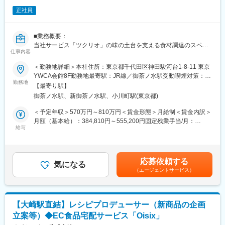
販促・売上分析を通じて商品改善につなげる
正社員
■商品調達
・商品調達・OEM先の統括
■業務概要：
MD計画に基づき、加盟店舗・OEM先との商品調達をディレクシ
当社サービス「ツクリオ」の味の土台を支える食材調達のスペシ
ョンし、原価・納期・取引条件の交渉を行う
仕事内容
ャリストとして、戦略的なパートナー選定から品質改善まで幅広
・取引先開拓・発注管理
くお任せします。
＜勤務地詳細＞本社住所：東京都千代田区神田駿河台1-8-11 東京
新規OEM先・新規取引先の開拓を行うとともに、発注計画の策
まずは料理の主役である「主菜」に使用する食材カテゴリーより
YWCA会館8F勤務地最寄駅：JR線／御茶ノ水駅受動喫煙対策：そ
定、稟議対応、発注期限・数量の管理を担う
着手し、将来的には全カテゴリーへと領域を広げていただきま
勤務地
の他（屋内禁煙※喫煙に関する社内規定あり）変更の範囲：会社の
・生産進行・リスク対応
【最寄り駅】
す。
定める事業所（リモートワーク含む）
生産スケジュールの調整を行い、遅延や品質などのトラブル発生
御茶ノ水駅、新御茶ノ水駅、小川町駅(東京都)
時には関係各所と連携して対応する
■業務内容：
＜予定年収＞570万円～810万円＜賃金形態＞月給制＜賃金内訳＞
（1）戦略的パートナーシップの構築・選定
月額（基本給）：384,810円～555,200円固定残業手当/月：
【当社について】
・パートナーの開拓と選定：Antwayの求めるクオリティ（部位、
給与
90,190円～119,800円（固定残業時間30時間0分/月）超過した時
当社は、ケーキ・スイーツを扱うECサイト「Cake.jp」を運営し
鮮度、温度管理等）を共に追求し、中長期的に成長を分かち合え
間外労働の残業手当は追加支給＜月給＞475,000円～675,000円
ています。日本の製菓市場は約2.2兆円規模にのぼりますが、その
る食品メーカーやサプライヤーの新規開拓。
（一律手当を含む）＜昇給有無＞有＜残業手当＞有＜給与補足
EC化率は4%と低く、今後の成長余地が大きい分野です。
・供給体制のポートフォリオ最適化：事業拡大に伴うリスク分散
＞・昇給機会：1年に1回程度・正社員全員に交付ガイドラインに
私たちは、単なるEC事業にとどまらず、製菓業界のDXを推進す
応募依頼する
や効率化を見据え、ジャンルごとに最適なサプライヤー構成の再
気になる
則ったストックオプションの付与有り賃金はあくまでも目安の金
る第一人者を目指し、モバイルオーダーや原材料発注システムと
（エージェントサービス）
検討・集約を推進。
額であり、選考を通じて上下する可能性があります。月給(月額)は
いった新規事業を次々と立ち上げています。また、フードロス削
・条件交渉・合意形成：価格交渉のみならず、納入リードタイム
固定手当を含めた表記です。
減や働き方改革にも取り組んでおり、加盟店向けに完全受注生産
や配送条件の最適化を含めた、双方にとって持続可能な取引スキ
型の冷凍ケーキ製造を提案。さらに、特許出願中の冷凍製法や専
ームの構築。
用パッケージを活用し、冷凍ケーキの品質向上にも注力すること
【大崎駅直結】レシピプロデューサー（新商品の企画
（2）開発購買（商品開発との連携）
で、業界の持続的な発展に貢献しています。
立案等）◆EC食品宅配サービス「Oisix」
・食材スペックの定義：商品開発チームと連携し、メニューの魅