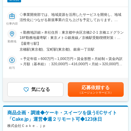
◇事業開発部では、地域資源を活用したサービスを開発し、地域
活性化につながる新規事業の立ち上げを予定しております。
仕事内容
＜具体的には＞
「ライフサイエンス×地域」の観点で、植物由来の機能性タンパク
＜勤務地詳細＞本社住所：東京都中央区京橋2-2-1 京橋エドグラン
質を製造する革新的バイオテクノロジーの社会実装を推進してい
18F勤務地最寄駅：東京メトロ銀座線／京橋駅受動喫煙対策：屋
きます。本事業に参画いただき、一緒に事業を立ち上げる仲間を
勤務地
内全面禁煙
【最寄り駅】
募集します。熱い想いがある方、歓迎です。
京橋駅(東京都)、宝町駅(東京都)、銀座一丁目駅
■業務内容
＜予定年収＞600万円～1,000万円＜賃金形態＞月給制＜賃金内訳
立ち上げフェーズのため、目的タンパク質の企画や生産プロセス
＞月額（基本給）：320,000円～416,000円＜月給＞320,000円～
開発を中心に、ラボ立上げから事業化フェーズまで幅広い範囲に
給与
416,000円＜昇給有無＞有＜残業手当＞有＜給与補足＞※当社規定
ついて、各ステークホルダーと連携を取りながら主体的に業務を
による（年齢・経験・前職給与等を考慮）※上記年収には、グルー
行っていただきます。
プ平均残業時間（35時間／月）分の残業代が含まれています（み
なしでは無く、別途全額支給です）。■昇給：年1回■賞与：年2回
応募依頼する
■具体的な業務内容
気になる
賃金はあくまでも目安の金額であり、選考を通じて上下する可能
（エージェントサービス）
◎目的タンパク質に関する企画立案
性があります。月給(月額)は固定手当を含めた表記です。
◎タンパク質の生産抽出精製プロトコルの作成と実施
◎植物の発現系を用いたタンパク質製造
◎タンパク質の分析／品質管理
商品企画・調達◆ケーキ・スイーツを扱うECサイト
◎共同研究に関するプロジェクトマネージメントなど
「Cake.jp」運営◆週２リモート可◆123休日
■配属先：事業開発部
株式会社Ｃａｋｅ．ｊｐ
部長1名、マネージャー4名、社員17名（うちプロジェクトメンバ