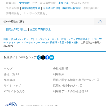
服装自由
女性活躍
社宅・家賃補助制度
上場企業
中国語を活かす
退職金制度
残業20時間未満
完全週休2日制
職種未経験歓迎
原則定時退社
海外出張あり
U・Iターン支援あり
ほかの固定給で探す
固定給25万円以上
固定給35万円以上
転職・求人doda（デューダ）トップ
インターネット・広告・メディア業界
Webサービス・W
ebメディア（EC・ポータル・ソーシャル）
技術職（食品・香料・飼料）
土日祝休みの転職・
求人情報
転職サイト dodaをシェア
ヘルプ
会社概要
拠点一覧
利用規約
免責事項
通信に関する情報の利用について
サイトマップ
採用を検討中の方へ
PCサイトを見る
利用者データの外部送信