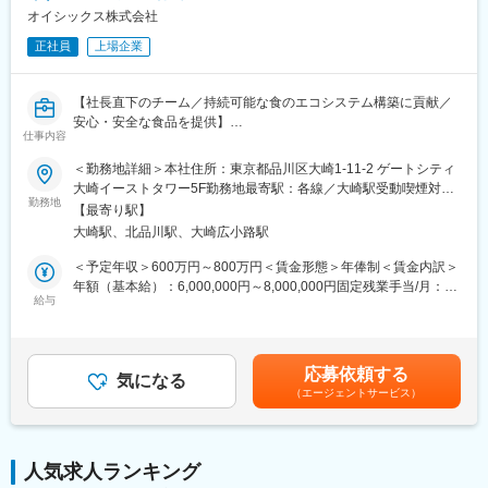
・単に美味しいレシピを作るだけでなく、顧客体験と収益性を両
オイシックス株式会社
変更の範囲：会社の定める業務
立させたメニュー戦略を設計し、他社アライアンスや高難度プロ
正社員
上場企業
ジェクトを成功へと導く、食のクリエイティブ・リーダーシップ
が求められます。
【社長直下のチーム／持続可能な食のエコシステム構築に貢献／
■歓迎条件：
安心・安全な食品を提供】
・栄養学の知識がある方、栄養士、管理栄養士、インフルエンサ
仕事内容
ー、レシピ本を出版している方
■業務概要：
＜勤務地詳細＞本社住所：東京都品川区大崎1-11-2 ゲートシティ
・販売する商品の名前や訴求を作ったり、ECサイトのページを考
・女性多数活躍。オイシックス・ラ・大地のブランドで「食のク
大崎イーストタワー5F勤務地最寄駅：各線／大崎駅受動喫煙対
えたことがある方
リエイティブで、事業の未来をデザインする」
勤務地
策：屋内全面禁煙変更の範囲：会社の定める事業所（リモートワ
・ベンチャー会社での就業経験や新サービス立ち上げに携わった
【最寄り駅】
ーク含む）
ことがある方
大崎駅、北品川駅、大崎広小路駅
■業務内容：
・プロジェクトマネジメント・チームマネジメント・育成経験
・新サービス、新商品の企画立案およびメニュー要件設計
＜予定年収＞600万円～800万円＜賃金形態＞年俸制＜賃金内訳＞
・他社とのコラボ・アライアンス経験
・メニューやレシピの開発（要件定義、原価計算、メニュー名や
年額（基本給）：6,000,000円～8,000,000円固定残業手当/月：
レシピ工程作成、試作メニューチェック）
給与
131,000円～174,000円（固定残業時間45時間0分/月）超過した時
■求める人物像：
・データやお声分析・レビュー
間外労働の残業手当は追加支給＜月額＞631,000円～840,666円
・レシピプロデューサーは、会社全体の経営方針を理解し、企画
・レシピ開発メンバー全体のマネジメント・育成
（12分割）（一律手当を含む）＜昇給有無＞有＜残業手当＞有＜
マネージャーと二人三脚でサービスを作っていくことが求められ
給与補足＞※給与は前職考慮の上、経験・スキルに応じて決定しま
ます。
応募依頼する
■ミッション：
気になる
す。■昇給：有賃金はあくまでも目安の金額であり、選考を通じて
過去にやったことがないことも多くなるため、課題や問題がでて
（エージェントサービス）
・社長直下のチームにおいて、5年、10年先を見据えた新サービ
上下する可能性があります。月給(月額)は固定手当を含めた表記で
きたときは、すばやく特定したり、解決方法を洗い出しながら、
ス・新商品のグランドデザインを描くことが最大のミッションで
す。
突破していく力も必要となります。
す。各ブランドに分散しているレシピ開発の知見を集約し、「レ
また、ご自身がレシピを担当するだけでなく、レシピのスペシャ
シピ委員会」の委員長として組織全体の開発力を底上げしなが
リストを育成することもお願いしています。マネージャーや管理
人気求人ランキング
ら、経営レイヤーと共に各ブランドのビジョンを具現化していた
職でなくても、後輩の育成に携わってきた経験がある方は向いて