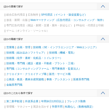
ほかの業種で探す
総合広告代理店
広告制作
SP代理店（イベント・販促提案など）
放送・新聞・出版
Webマーケティング（広告代理店・コンサルティング・制作）
専門広告代理店（雑誌・新聞・交通・屋外・折込など）
PR会社・代理店
印刷
ゲーム（オンライン・ソーシャル）
ほかの職種で探す
営業職
企画・管理
技術職（SE・インフラエンジニア・Webエンジニア）
技術職（組み込みソフトウェア）
技術職（機械・電気）
技術職（化学・素材・化粧品・トイレタリー）
技術職・専門職（建設・建築・不動産・プラント・工場）
専門職（コンサルティングファーム・専門事務所・監査法人）
クリエイター・クリエイティブ職
販売・サービス職
公務員・教員・農林水産関連職
事務・アシスタント
医療系専門職
金融系専門職
ほかのこだわり条件で探す
第二新卒歓迎
外資系企業
年間休日120日以上
フレックス勤務
管理職・マネジャー
英語を活かす
学歴不問
転勤なし（勤務地限定）