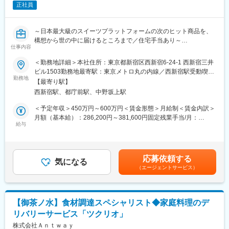
正社員
ー3名）
※事業立ち上げ後、新会社設置となった際には、同社へ「出向」と
なる可能性がございます。
～日本最大級のスイーツプラットフォームの次のヒット商品を、
構想から世の中に届けるところまで／住宅手当あり～
◇当社では、「IT×地域活性化」のビジョンの下、イントレプレナ
仕事内容
ーを創出し、地方創生に資する新規事業を生み出すことを目標と
【業務内容】
＜勤務地詳細＞本社住所：東京都新宿区西新宿6-24-1 西新宿三井
しています。
本ポジションでは、新商品の企画立案からOEM調達・生産管理ま
ビル1503勤務地最寄駅：東京メトロ丸の内線／西新宿駅受動喫煙
◇配属予定の「事業開発部」は、「オッズパーク」「さとふる」
で、商品づくりの全工程に一貫して携わっていただきます。
勤務地
対策：屋内喫煙可能場所あり変更の範囲：会社の定める事業所
といった既存事業に次ぐグループの次世代の柱となりうる新規事
【最寄り駅】
シーズナルイベントやギフト需要から、駅空港・百貨店などのリ
（リモートワーク含む）
業を作ることをミッションとし、新規事業を開発する専門部門と
西新宿駅、都庁前駅、中野坂上駅
アル販路まで含めた明確なマーケットを持つCake.jpだからこそ、
して設置された部署です。
自分のアイデアが商品となり、売上や反応としてダイレクトに返
＜予定年収＞450万円～600万円＜賃金形態＞月給制＜賃金内訳＞
ってくる手触り感のある仕事です。
月額（基本給）：286,200円～381,600円固定残業手当/月：
■当社について
給与
88,800円～118,400円（固定残業時間40時間0分/月）超過した時
◇ソフトバンクグループの中核企業として、新規事業の創出を積
■新商品の企画・開発
間外労働の残業手当は追加支給＜月給＞375,000円～500,000円
極的に行います。一方で「長く当社で活躍頂ける人材」を求めて
一連の新商品開発プロジェクトをご担当いただきます。
（一律手当を含む）＜昇給有無＞有＜残業手当＞有＜給与補足＞
おり、働きやすい環境の整備にも積極的です。
・新商品企画の立案・推進
賞与実績:会社業績および個人業績による賃金はあくまでも目安の
◇育休・産休の取得実績も豊富にあります。仕事には積極的に、
応募依頼する
市場・顧客ニーズ調査をもとに、新商品企画から試作、価格設計
気になる
金額であり、選考を通じて上下する可能性があります。月給(月額)
オフも積極的に、メリハリのついた職場環境です。
（エージェントサービス）
までを主導する
は固定手当を含めた表記です。
・部門連携による開発ディレクション
企画フェーズを中心に関係部門と連携し、3～6か月の短サイクル
で商品リリースを推進する
【御茶ノ水】食材調達スペシャリスト◆家庭料理のデ
・販売企画・改善サイクルの運用
リバリーサービス「ツクリオ」
Cake.jpのシーズナル（バレンタイン／ホワイトデー／Xmas）や
ギフトカテゴリに沿った商品バイイング・他社協業企画を行い、
株式会社Ａｎｔｗａｙ