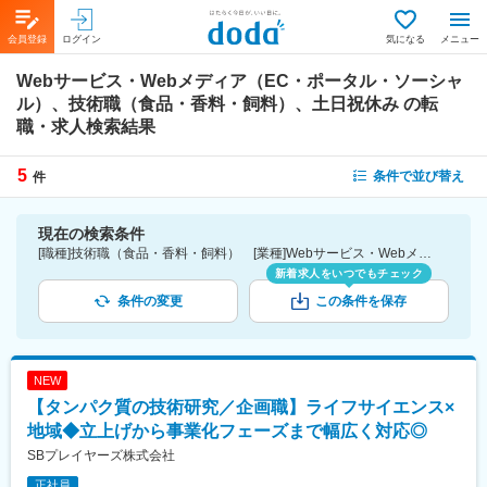
会員登録
ログイン
気になる
メニュー
Webサービス・Webメディア（EC・ポータル・ソーシャ
ル）、技術職（食品・香料・飼料）、土日祝休み
の転
職・求人検索結果
5
条件で並び替え
件
現在の検索条件
[職種]技術職（食品・香料・飼料） [業種]Webサービス・Webメディア（EC・ポータル・ソーシャル）-インターネット・広告・メディア業界 [詳細条件](休日・働き方)土日祝休み
新着求人をいつでもチェック
条件の変更
この条件を保存
NEW
【タンパク質の技術研究／企画職】ライフサイエンス×
地域◆立上げから事業化フェーズまで幅広く対応◎
SBプレイヤーズ株式会社
正社員