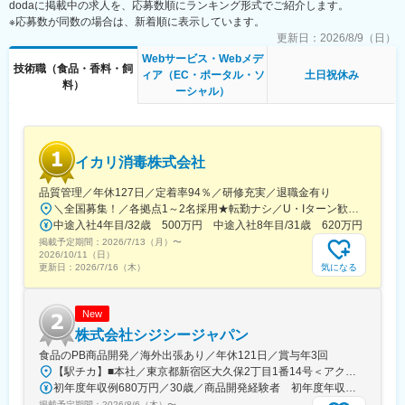
dodaに掲載中の求人を、応募数順にランキング形式でご紹介します。
だきます。
います。
※応募数が同数の場合は、新着順に表示しています。
■求める人物像：
更新日：
2026/8/9（日）
変更の範囲：会社の定める業務
・オイシックス・ラ・大地のレシピ開発メンバーは、各ブランド
Webサービス・Webメデ
技術職（食品・香料・飼
やチームにそれぞれ属していますが、レシピ力を底上げてしてい
ィア（EC・ポータル・ソ
土日祝休み
料）
くために、横ぐしで知見を共有したり、勉強したり研究したりす
ーシャル）
る「レシピ委員会」の立ち上げを予定しており、その委員長とし
て、経営レイヤーと未来のレシピ領域のビジョンを描いたり、チ
ームを引っ張っていただける方を求めています。
また、日々レビューやレシピ開発作りのときに起こる課題や相談
イカリ消毒株式会社
事など、メンバーのマネジメントや育成もお願いします。
品質管理／年休127日／定着率94％／研修充実／退職金有り
■当社の特徴：
＼全国募集！／各拠点1～2名採用★転勤ナシ／U・Iターン歓迎└配属先は100％希望を反映★マイカー通勤＆直行直帰OK（勤務地や現場による）＼積極採用エリア／【北海道】北海道／旭川市、北見市、釧路市【東北】宮城県／仙台市【関東】茨城県／つくば市 東京都／江東区、町田市、武蔵村山市 埼玉県／さいたま市、ふじみ野市 神奈川県／横浜市、藤沢市、伊勢原市 山梨県／中央市【東海】岐阜県／羽島市 愛知県／名古屋市、知立市 三重県／四日市市【北信越】新潟県／新潟市、長岡市【関西】京都府／京都市 大阪府／東大阪市 兵庫県／加古川市、神戸市、西宮市【中国】鳥取県／米子市 岡山県／岡山市【四国】徳島県／徳島市 広島県／福山市【九州】福岡県／福岡市 熊本県／熊本市 鹿児島県／鹿児島市※詳しい所在地は当社HPをご覧ください。https://www.ikari.co.jp/company/network/
◇幅広い可能性のある”食”の領域である
中途入社4年目/32歳 500万円 中途入社8年目/31歳 620万円
・”食”は、生活必需品でありながらグローバルレベルでの食料危機
掲載予定期間：
2026/7/13（月）
〜
や環境問題などの社会課題にも繋がっており、新たな価値を世の
2026/10/11（日）
中に提供できる可能性を秘めている業界です。
気になる
更新日：
2026/7/16（木）
変更の範囲：会社の定める業務
New
株式会社シジシージャパン
食品のPB商品開発／海外出張あり／年休121日／賞与年3回
【駅チカ】■本社／東京都新宿区大久保2丁目1番14号＜アクセス＞東京メトロ「東新宿駅」より徒歩約3分※受動喫煙対策：あり
初年度年収例680万円／30歳／商品開発経験者 初年度年収例550万円／25歳／食品卸営業経験者
掲載予定期間：
2026/8/6（木）
〜