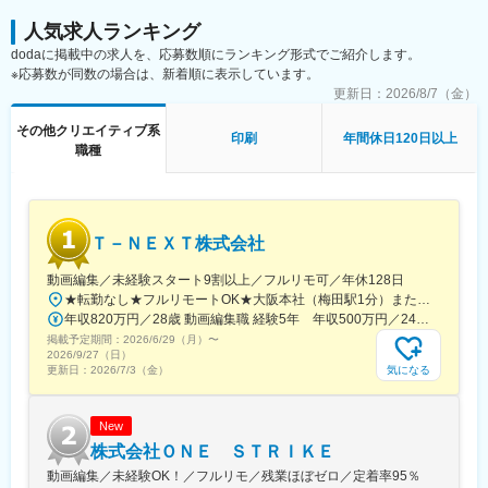
人気求人ランキング
dodaに掲載中の求人を、応募数順にランキング形式でご紹介します。
※応募数が同数の場合は、新着順に表示しています。
更新日：
2026/8/7（金）
その他クリエイティブ系
印刷
年間休日120日以上
職種
Ｔ－ＮＥＸＴ株式会社
動画編集／未経験スタート9割以上／フルリモ可／年休128日
★転勤なし★フルリモートOK★大阪本社（梅田駅1分）または東京支社、名古屋支社関西・一都三県・名古屋の各プロジェクト先◆勤務地・アクセス【本社】大阪府大阪市北区梅田2丁目2-2ヒルトンプラザウエスト オフィスタワー 19階阪急線「梅田駅」徒歩5分【東京支社】東京都新宿区新宿１-9-10丸の内線「新宿御苑前駅」徒歩1分各線「新宿三丁目駅」徒歩15分【名古屋支社】愛知県名古屋市西区牛島町6-1 名古屋ルーセントタワー各線「名古屋駅」徒歩5分【福岡支社】福岡県福岡市中央区天神1-14-18福岡市営地下鉄空港線「天神駅」直結七隈線「天神南駅」徒歩5分西鉄天神大牟田線「西鉄福岡（天神）駅」徒歩6分◎受動喫煙対策あり：オフィス内禁煙
年収820万円／28歳 動画編集職 経験5年 年収500万円／24歳 動画編集職 経験2年
掲載予定期間：
2026/6/29（月）
〜
2026/9/27（日）
気になる
更新日：
2026/7/3（金）
New
株式会社ＯＮＥ ＳＴＲＩＫＥ
動画編集／未経験OK！／フルリモ／残業ほぼゼロ／定着率95％