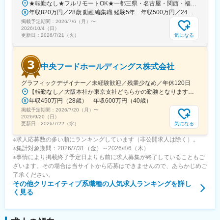
★転勤なし★フルリモートOK★一都三県・名古屋・関西・福岡の各プロジェクト先勤務地・アクセス【本社】東京都渋谷区恵比寿西2-8-4 EX恵比寿西ビル5FJR山手線、埼京線、湘南新宿ライン、東京メトロ日比谷線「恵比寿駅」より徒歩6分東急東横線「代官山駅」より徒歩6分【新宿支社】東京都新宿区富久町16-15 新宿MYビル2F丸ノ内線「新宿御苑前駅」より徒歩5分新宿線、丸ノ内線、副都心線「新宿三丁目駅」より徒歩8分【大阪支社】大阪府大阪市北区大深町6-38JR各線「大阪駅」より徒歩7分大阪メトロ御堂筋線「梅田駅」より徒歩8分阪急各線「大阪梅田駅」より徒歩9分【名古屋支社】愛知県名古屋市西区牛島町6-1 名古屋ルーセントタワー各線「名古屋駅」徒歩5分【福岡支社】福岡県福岡市中央区天神1-14-18福岡市営地下鉄空港線「天神駅」直結七隈線「天神南駅」徒歩5分西鉄天神大牟田線「西鉄福岡（天神）駅」徒歩6分◎受動喫煙対策あり：オフィス内禁煙
年収820万円／28歳 動画編集職 経験5年 年収500万円／24歳 動画編集職 経験2年
掲載予定期間：
2026/7/6（月）
〜
2026/10/4（日）
気になる
更新日：
2026/7/21（火）
中央フードホールディングス株式会社
グラフィックデザイナー／未経験歓迎／残業少なめ／年休120日
【転勤なし／大阪本社か東京支社どちらかの勤務となります】★大阪本社大阪府大阪市福島区野田2-14-10★東京支社東京都千代田区丸の内1-1-3 日本生命丸の内ガーデンタワーB1※受動喫煙対策：敷地内禁煙
年収450万円（28歳） 年収600万円（40歳）
掲載予定期間：
2026/7/20（月）
〜
2026/9/20（日）
気になる
更新日：
2026/7/22（水）
※求人応募数の多い順にランキングしています（非公開求人は除く）。
※集計対象期間：2026/7/31（金）～2026/8/6（木）
※事情により掲載終了予定日よりも前に求人募集が終了していることもご
ざいます。その場合は当サイトから応募はできませんので、あらかじめご
了承ください。
その他クリエイティブ系職種
の人気求人ランキングを詳し
く見る