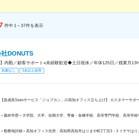
7
件中
1～37
件
を表示
社DONUTS
】内勤／顧客サポート※未経験歓迎◆土日祝休／年休125日／残業月13H
転勤なし
5名以上採用
【急成長Saasサービス「ジョブカン」の高知オフィス立ち上げ】 カスタマーサ
＜最終学歴＞大学院、大学、短期大学、専修・各種学校、高等専門学校、高等学校
＜勤務地詳細＞高知オフィス住所：高知県高知市はりまや町2丁目3－3 イチヤはり