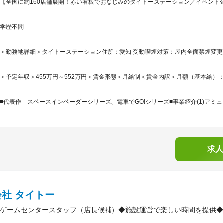
【全国に約160店舗展開！赤い看板でおなじみのタイトーステーション／イベント
学歴不問
＜勤務地詳細＞タイトーステーション住所：愛知 受動喫煙対策：屋内全面禁煙変
＜予定年収＞455万円～552万円＜賃金形態＞月給制＜賃金内訳＞月額（基本給）：300,0
■代表作 スペースインベーダーシリーズ、電車でGO!シリーズ■事業紹介(1)アミュ
求人
社 タイトー
ゲームセンタースタッフ（店長候補）◆施設運営で楽しい時間を提供◆年