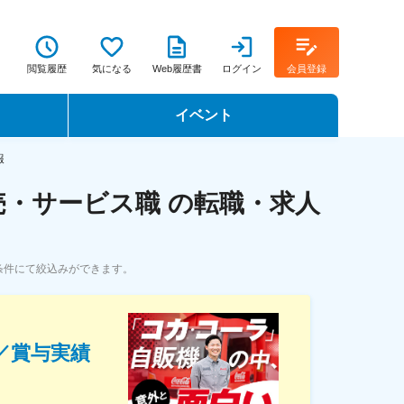
閲覧履歴
気になる
Web履歴書
ログイン
会員登録
イベント
転職イベント・転職セミナー
報
・サービス職 の転職・求人
転職フェア
転職セミナー動画
条件にて絞込みができます。
／賞与実績