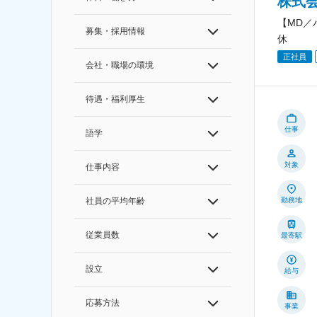
株式
【MD／
募集・採用情報
休
正社員
会社・職場の環境
待遇・福利厚生
仕事
語学
対象
仕事内容
勤務地
社員の平均年齢
従業員数
最寄駅
設立
給与
応募方法
事業