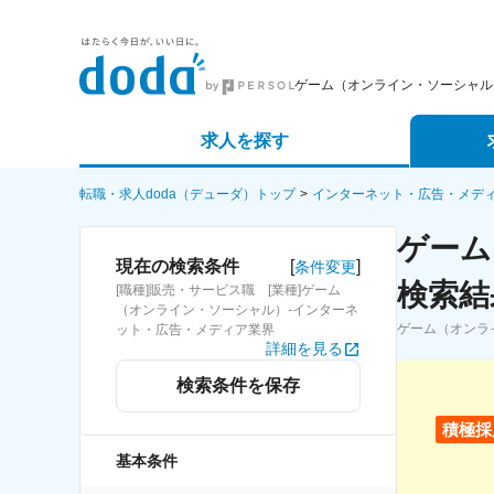
ゲーム（オンライン・ソーシャル
求人を探す
詳細条件から探す
エージェ
転職・求人doda（デューダ）トップ
インターネット・広告・メデ
ゲーム
新着求人から探す
スカウト
[
]
現在の検索条件
条件変更
検索結
[職種]販売・サービス職 [業種]ゲーム
求人特集から探す
パートナ
（オンライン・ソーシャル）-インターネ
ゲーム（オンラ
ット・広告・メディア業界
詳細を見る
検索条件を保存
積極採
基本条件