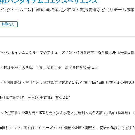
会社バンダイナムコエクスペリエンス
バンダイナムコG】MD計画の策定／在庫・進捗管理など（リテール事業
転勤なし
～バンダイナムコグループのアミューズメント領域を運営する企業／JR山手線田町駅
＜最終学歴＞大学院、大学、短期大学、高等専門学校卒以上
＜勤務地詳細＞本社住所：東京都港区芝浦3-1-35 住友不動産田町駅前ビル受動喫煙
田町駅(東京都)、三田駅(東京都)、芝公園駅
＜予定年収＞480万円～620万円＜賃金形態＞月給制＜賃金内訳＞月額（基本給）：280,0
■同社について同社はアミューズメント機器の企画・開発や、従来の施設にとどまらな