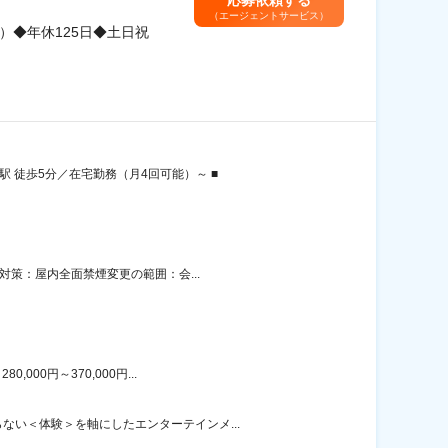
応募依頼する
（エージェントサービス）
）◆年休125日◆土日祝
 徒歩5分／在宅勤務（月4回可能）～ ■
対策：屋内全面禁煙変更の範囲：会...
00円～370,000円...
い＜体験＞を軸にしたエンターテインメ...