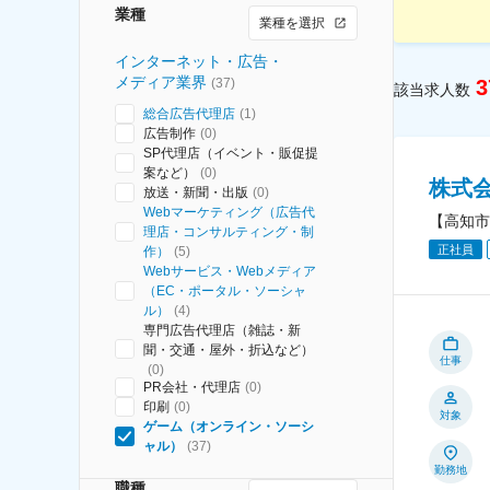
業種
業種を選択
インターネット・広告・
メディア業界
(
37
)
3
該当求人数
総合広告代理店
(
1
)
広告制作
(
0
)
SP代理店（イベント・販促提
案など）
(
0
)
株式会
放送・新聞・出版
(
0
)
Webマーケティング（広告代
【高知市
理店・コンサルティング・制
正社員
作）
(
5
)
Webサービス・Webメディア
（EC・ポータル・ソーシャ
ル）
(
4
)
専門広告代理店（雑誌・新
聞・交通・屋外・折込など）
仕事
(
0
)
PR会社・代理店
(
0
)
印刷
(
0
)
対象
ゲーム（オンライン・ソーシ
ャル）
(
37
)
勤務地
職種