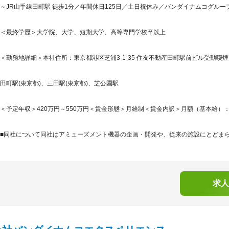
～JR山手線田町駅 徒歩1分／年間休日125日／土日祝休み／バンダイナムコグルー
＜最終学歴＞大学院、大学、短期大学、高等専門学校卒以上
＜勤務地詳細＞本社住所：東京都港区芝浦3-1-35 住友不動産田町駅前ビル受動喫煙
田町駅(東京都)、三田駅(東京都)、芝公園駅
＜予定年収＞420万円～550万円＜賃金形態＞月給制＜賃金内訳＞月額（基本給）：280,0
■同社について同社はアミューズメント機器の企画・開発や、従来の施設にとどまらな
求人