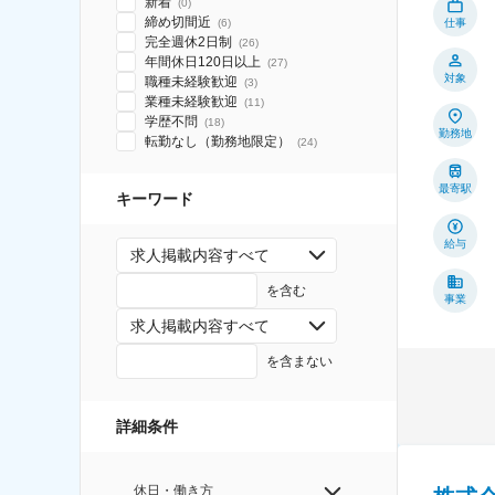
新着
(
0
)
締め切間近
(
6
)
仕事
完全週休2日制
(
26
)
年間休日120日以上
(
27
)
対象
職種未経験歓迎
(
3
)
業種未経験歓迎
(
11
)
学歴不問
(
18
)
勤務地
転勤なし（勤務地限定）
(
24
)
最寄駅
キーワード
給与
求人掲載内容すべて
を含む
事業
求人掲載内容すべて
を含まない
詳細条件
休日・働き方