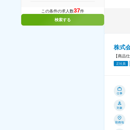
37
この条件の求人数
件
検索する
株式
【商品仕
正社員
仕事
対象
勤務地