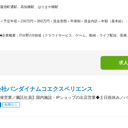
蓮池町通駅、高知橋駅、はりまや橋駅
＜予定年収＞230万円～360万円＜賃金形態＞年俸制＜賃金内訳＞年額（基本給）：1,992,
■企業概要：IT分野の5領域（クラウドサービス、ゲーム、動画・ライブ配信、医療、
求人
会社バンダイナムコエクスペリエンス
発営業／嘱託社員】国内施設・IPショップの出店営業◆土日祝休み／
転勤なし