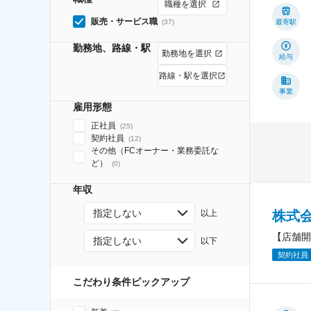
職種を選択
販売・サービス職
(
37
)
最寄駅
勤務地、路線・駅
勤務地を選択
給与
路線・駅を選択
事業
雇用形態
正社員
(
25
)
契約社員
(
12
)
その他（FCオーナー・業務委託な
ど）
(
0
)
年収
指定しない
株式
以上
【店舗開
指定しない
以下
契約社員
こだわり条件ピックアップ