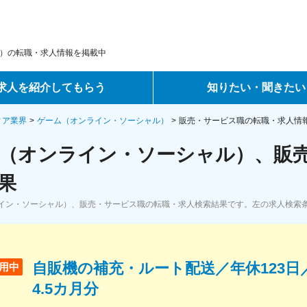
）の転職・求人情報を掲載中
求人を紹介してもらう
知りたい・聞きたい
ントサービス
転職ノウハウ
ィア業界
ゲーム（オンライン・ソーシャル）
販売・サービス職の転職・求人情
（オンライン・ソーシャル）、販売
サービス
データで見る転職
果
ーエージェントサービス
コラム・インタビュー
イン・ソーシャル）、販売・サービス職の転職・求人検索結果です。左の求人検索
転職Q&A
自販機の補充・ルート配送／年休123日
用中
4.5カ月分