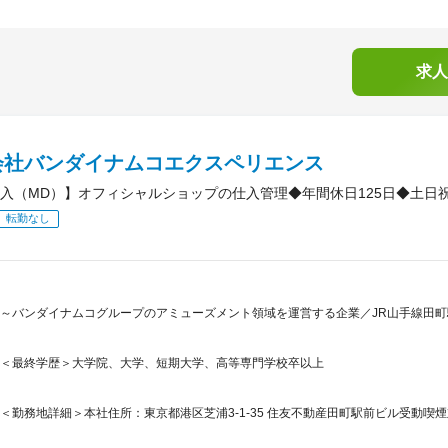
求人
会社バンダイナムコエクスペリエンス
入（MD）】オフィシャルショップの仕入管理◆年間休日125日◆土日
転勤なし
～バンダイナムコグループのアミューズメント領域を運営する企業／JR山手線田町駅
＜最終学歴＞大学院、大学、短期大学、高等専門学校卒以上
＜勤務地詳細＞本社住所：東京都港区芝浦3-1-35 住友不動産田町駅前ビル受動喫煙