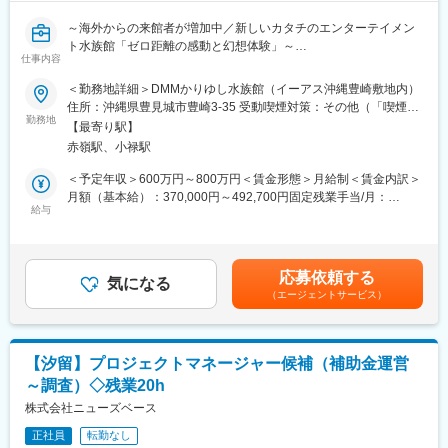
～海外からの来館者が増加中／新しいカタチのエンターテイメン
ト水族館「ゼロ距離の感動と幻想体験」～
仕事内容
沖縄の観光施設「DMMかりゆし水族館」で、来館者体験の質を高
＜勤務地詳細＞DMMかりゆし水族館（イーアス沖縄豊崎敷地内）
める中心的なポジションとしてご活躍いただけます。多様なスタ
住所：沖縄県豊見城市豊崎3-35 受動喫煙対策：その他（「喫煙専
ッフと協働しながら、現場裁量の大きな環境でマネジメント力や
勤務地
用室」「加熱式たばこ専用喫煙室」双方設置）
【最寄り駅】
課題解決力を磨き、サービス品質の向上を通じて施設のブランド
赤嶺駅、小禄駅
価値向上に貢献できます。
＜予定年収＞600万円～800万円＜賃金形態＞月給制＜賃金内訳＞
■募集背景
月額（基本給）：370,000円～492,700円固定残業手当/月：
「DMMかりゆし水族館」では、ともに事業を成長させていく人材
給与
130,000円～174,000円（固定残業時間45時間0分/月）超過した時
を募集しています。いきものの餌やり体験やふれあいなど、生き
間外労働の残業手当は追加支給＜月給＞500,000円～666,700円
ものたちとのゼロ距離での触れ合いを通じて、感動・喜び・笑顔
（一律手当を含む）＜昇給有無＞有＜残業手当＞有＜給与補足＞※
になっていただける施設を目指しています。
スキル、経験を考慮した上で給与を決定します。賃金はあくまで
応募依頼する
2025年3月にリニューアルを行いましたが、今後もパワーアップ
気になる
も目安の金額であり、選考を通じて上下する可能性があります。
（エージェントサービス）
するため様々な新しい挑戦をし続けて参ります。
月給(月額)は固定手当を含めた表記です。
共に、これまでにない水族館を創りませんか。
■事業概要
【汐留】プロジェクトマネージャー候補（補助金運営
DMMかりゆし水族館は、「ゼロ距離の感動と幻想体験」をコンセ
～調査）◇残業20h
プトに、沖縄地方を中心とした様々な海洋生物や動植物の展示だ
けでなく、餌やりなどの体験プログラムを提供する、新しいカタ
株式会社ニューズベース
チのエンターテイメント水族館です。
正社員
転勤なし