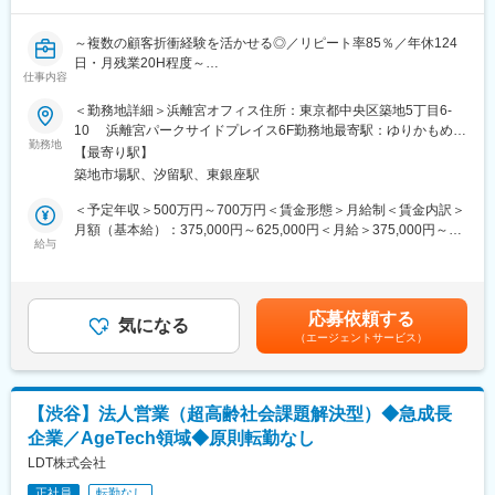
■業務内容
・スタッフ育成、指導、マネジメント
～複数の顧客折衝経験を活かせる◎／リピート率85％／年休124
・展示内容の企画および、お客様満足度向上のための施策立案、
日・月残業20H程度～
実行
仕事内容
・クレーム対応及び問題解決
■当社について：
＜勤務地詳細＞浜離宮オフィス住所：東京都中央区築地5丁目6-
人材不足が社会問題となりつつある昨今、弊社のアウトソーシン
10 浜離宮パークサイドプレイス6F勤務地最寄駅：ゆりかもめ/
■ポジションの魅力
グ事業は、企業、官公庁など業態や職種を問わず、ニーズの高い
勤務地
都営大江戸線／汐留駅受動喫煙対策：屋内全面禁煙変更の範囲：
・沖縄の人気観光施設であるDMMかりゆし水族館の「顔」とし
【最寄り駅】
地域や社会活性化の一助となる仕事です。
会社の定める事業所
て、来館者体験の質を高める中心的な役割を担えます
築地市場駅、汐留駅、東銀座駅
当社には毎日引き合いのお問い合わせが届いており、案件のリピ
・多様なバックグラウンドを持つスタッフとの協働を通じて、自
ート率も約8割以上と高い水準を誇っています。
＜予定年収＞500万円～700万円＜賃金形態＞月給制＜賃金内訳＞
身のマネジメントスキルや課題解決力を磨けます
月額（基本給）：375,000円～625,000円＜月給＞375,000円～
・現場の裁量が大きく、アイディアをカタチにしやすい環境です
■業務内容：
給与
625,000円＜昇給有無＞有＜残業手当＞有＜給与補足＞■給与改
・サービス品質の向上を通して、施設全体のブランド価値を高め
官公庁から委託される給付金・補助金案件の事務局代行の案件に
定：年2回■決算賞与：業績次第で支給賃金はあくまでも目安の金
るやりがいがあります
ついて、プロジェクトの推進をしていただきます。
額であり、選考を通じて上下する可能性があります。月給(月額)は
官公庁プロジェクトにおいて、事務局運営や業務改善、関係者と
固定手当を含めた表記です。
■チーム体制
応募依頼する
の調整など、プロジェクト運営全般を担っていただきます。
気になる
・社員24名、アルバイト2名
（エージェントサービス）
通常のプロジェクト運営に加え、制度運営上の確認事項や調査対
・平均年齢20代前半
応が発生した際には、関係者と連携しながら対応方針の整理や調
査プロセスの推進をリードしていただきます。
■DMM.com グループの事業紹介
※詳細は面接内でお話いたします。
会員数4,507万人を誇る総合サービスサイト「DMM.com」を運
【渋谷】法人営業（超高齢社会課題解決型）◆急成長
営。
企業／AgeTech領域◆原則転勤なし
■業務詳細：
1998年の創業以来、多岐にわたる事業を展開し、現在は60以上の
・プロジェクトの運営および進行管理
LDT株式会社
サービスを運営。動画配信や電子書籍、アニメなどの多様なエン
・官公庁との調整、各種報告業務
タメサービスに加え、3DプリントやEV充電などのハードウェア分
正社員
転勤なし