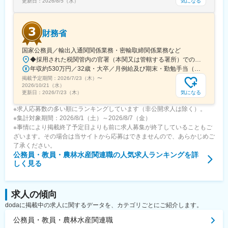
産、お墓、法要などに関する総合プラットフォームを運営し、専
気になる
更新日：
2026/8/5（水）
任スタッフが一人ひとりのお客様に合った選択をサポートしてい
ます。
財務省
国家公務員／輸出入通関関係業務・密輸取締関係業務など
◆採用された税関管内の官署（本関又は管轄する署所）での勤務となります。採用後は、他の官署に転勤（含、住居を異にする転勤）することもあります。【参考】税関の管轄区域https://www.customs.go.jp/zeikan/zeikan-kankatsu.pdf【各税関の本関（本部）の所在地】・函館税関本関（北海道函館市海岸町24-4）・東京税関本関（東京都江東区青海2-7-11）・横浜税関本関（神奈川県横浜市中区海岸通1-1）・名古屋税関本関（愛知県名古屋市港区入船2-3-12）・大阪税関本関（大阪府大阪市港区築港4-10-3）・神戸税関本関（兵庫県神戸市中央区新港町12-1）・門司税関本関（福岡県北九州市門司区西海岸町1-3-10）・長崎税関本関（長崎県長崎市出島町1-36）・沖縄地区税関本関（沖縄県那覇市おもろまち2-1-1 6F）
年収約530万円／32歳・大卒／月例給及び期末・勤勉手当（東京都特別区勤務） ※上記モデル例は、参考であり、個人の経歴や業務内容等を踏まえての算定
掲載予定期間：
2026/7/23（木）
〜
2026/10/21（水）
気になる
更新日：
2026/7/23（木）
※求人応募数の多い順にランキングしています（非公開求人は除く）。
※集計対象期間：2026/8/1（土）～2026/8/7（金）
※事情により掲載終了予定日よりも前に求人募集が終了していることもご
ざいます。その場合は当サイトから応募はできませんので、あらかじめご
了承ください。
公務員・教員・農林水産関連職
の人気求人ランキングを詳
しく見る
求人の傾向
dodaに掲載中の求人に関するデータを、カテゴリごとにご紹介します。
公務員・教員・農林水産関連職