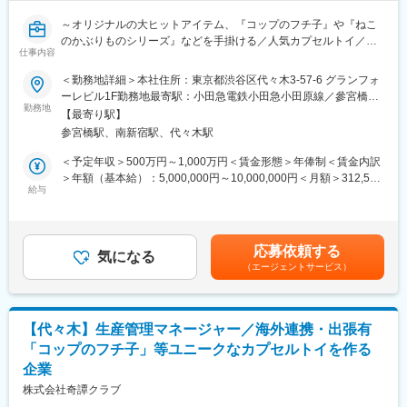
～オリジナルの大ヒットアイテム、『コップのフチ子』や『ねこ
のかぶりものシリーズ』などを手掛ける／人気カプセルトイ／
仕事内容
SNSやメディアで話題/福利厚生充実／年間休日120日／安心して
働ける企業～
＜勤務地詳細＞本社住所：東京都渋谷区代々木3-57-6 グランフォ
ーレビル1F勤務地最寄駅：小田急電鉄小田急小田原線／參宮橋駅
◇カプセルトイの生産～品質管理まで一貫して関与
勤務地
受動喫煙対策：敷地内喫煙可能場所あり変更の範囲：会社の定め
【最寄り駅】
◇中国工場と連携した量産・品質マネジメント経験
る事業所
参宮橋駅、南新宿駅、代々木駅
◇話題性のある人気IP商材に携われる環境
＜予定年収＞500万円～1,000万円＜賃金形態＞年俸制＜賃金内訳
■仕事内容：
＞年額（基本給）：5,000,000円～10,000,000円＜月額＞312,500
当社のカプセルトイ商品の生産・品質管理業務をお任せします。
給与
円～625,000円（16分割）＜昇給有無＞有＜残業手当＞有＜給与
製造を担う中国工場と密に連携しながら、商品がスムーズに市場
補足＞※上記想定年収500万円～の下限設定ははあくまで最低支給
へ届けられるよう、生産計画の管理や品質向上に取り組んでいた
額となり、ご経験やスキル、現年収等を考慮して報酬を決定いた
だきます。
します。■賞与実績：半年に1回、年棒の1／8(2カ月分)を支給■決
応募依頼する
気になる
算賞与：業績による■昇給：年1回（10月）業績による■残業手
（エージェントサービス）
■業務詳細：
当：別途残業代1分単位にて全額支給賃金はあくまでも目安の金額
・生産スケジュールの作成および工程管理
であり、選考を通じて上下する可能性があります。月給(月額)は固
・中国工場との納期・仕様・品質に関する調整／交渉
定手当を含めた表記です。
・受発注に伴う工場との各種調整・確認業務
【代々木】生産管理マネージャー／海外連携・出張有
・量産時の品質管理・改善対応
「コップのフチ子」等ユニークなカプセルトイを作る
※毎月10商品以上を継続的にリリースしており、複数商品を並行
企業
して進行いただきます。
※出荷日確定後の工場とのやり取りや各種調整業務は、営業アシス
株式会社奇譚クラブ
タントへ引き継ぎとなります。