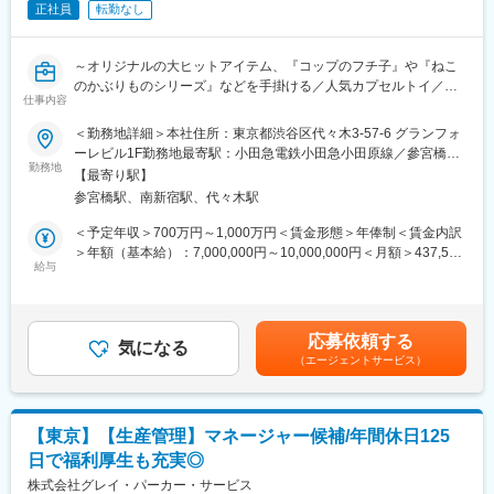
正社員
転勤なし
■取り扱い商品例：
コップのフチ子・ねこのかぶりもの・座るシリーズ・シリーズ生
～オリジナルの大ヒットアイテム、『コップのフチ子』や『ねこ
きる・PUTITTO・おにぎりん具 等
のかぶりものシリーズ』などを手掛ける／人気カプセルトイ／
仕事内容
SNSやメディアで話題/福利厚生充実／年間休日120日／安心して
■会社紹介：
働ける企業～
・どこにも無いアイデアとクオリティをモットーに、愛のあるモ
＜勤務地詳細＞本社住所：東京都渋谷区代々木3-57-6 グランフォ
ノづくりを行っている玩具メーカーです。オリジナル商品以外に
ーレビル1F勤務地最寄駅：小田急電鉄小田急小田原線／參宮橋駅
◇カプセルトイの生産～品質管理まで一貫して担当
勤務地
も、話題のアニメや人気キャラクターを起用したアイテムも多
受動喫煙対策：敷地内喫煙可能場所あり変更の範囲：会社の定め
【最寄り駅】
◇海外工場と連携したモノづくり経験が積める
数。シリーズ累計2000万個以上を売り上げている自社オリジナル
る事業所
参宮橋駅、南新宿駅、代々木駅
◇ヒット商品を支えるやりがいある環境
商品『コップのフチ子』をはじめ、これまで様々なヒット商品を
たくさんの方々へお届けしています。
＜予定年収＞700万円～1,000万円＜賃金形態＞年俸制＜賃金内訳
■仕事内容：
＞年額（基本給）：7,000,000円～10,000,000円＜月額＞437,500
当社のカプセルトイ商品の生産・品質管理業務をお任せします。
給与
変更の範囲：会社の定める業務
円～625,000円（16分割）＜昇給有無＞有＜残業手当＞有＜給与
製造を担う中国工場と密に連携しながら、商品がスムーズに市場
補足＞※上記想定年収700万円～の下限設定ははあくまで最低支給
へ届けられるよう、生産計画の管理や品質向上に取り組んでいた
額となり、ご経験やスキル、現年収等を考慮して報酬を決定いた
だきます。
します。■賞与実績：半年に1回、年棒の1／8(2カ月分)を支給■決
応募依頼する
気になる
算賞与：業績による■昇給：年1回（10月）業績による■残業手
（エージェントサービス）
■業務詳細：
当：別途残業代1分単位にて全額支給賃金はあくまでも目安の金額
・生産スケジュールの立案および進捗管理
であり、選考を通じて上下する可能性があります。月給(月額)は固
・海外工場との納期、仕様、品質に関する折衝・調整業務
定手当を含めた表記です。
・受発注に伴う各種確認および管理業務
【東京】【生産管理】マネージャー候補/年間休日125
・量産工程における品質チェックおよび改善提案
日で福利厚生も充実◎
・プロジェクト全体の進行管理・マネジメント
・チームメンバーの育成および組織運営サポート
株式会社グレイ・パーカー・サービス