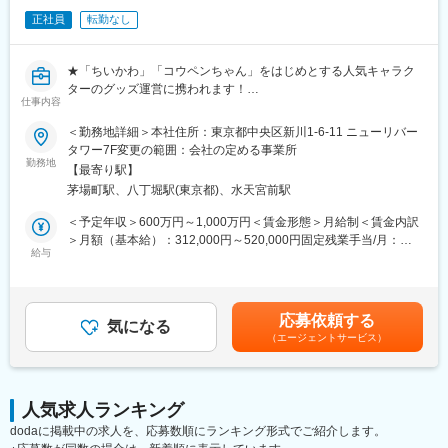
当社では毎月多数の新商品を展開しており、複数案件を並行して
正社員
転勤なし
管理しながら、安定した供給体制と高品質な商品づくりを支えて
いただく重要なポジションです。
★「ちいかわ」「コウペンちゃん」をはじめとする人気キャラク
■取り扱い商品例：
ターのグッズ運営に携われます！
コップのフチ子・ねこのかぶりもの・座るシリーズ・シリーズ生
仕事内容
★ぬいぐるみやファンシー雑貨などのOEMメーカー。急成長中◎
きる・PUTITTO・おにぎりん具 等
★服装・髪型・髪色・ネイル・ピアス自由
＜勤務地詳細＞本社住所：東京都中央区新川1-6-11 ニューリバー
★年休125日、土日祝休み、福利厚生充実◎
タワー7F変更の範囲：会社の定める事業所
■会社紹介：
★「OFFICE DE YASAI」（100円から食べられる据置型社食）あ
勤務地
・どこにも無いアイデアとクオリティをモットーに、愛のあるモ
【最寄り駅】
り）
ノづくりを行っている玩具メーカーです。オリジナル商品以外に
茅場町駅、八丁堀駅(東京都)、水天宮前駅
も、話題のアニメや人気キャラクターを起用したアイテムも多
■業務概要：
＜予定年収＞600万円～1,000万円＜賃金形態＞月給制＜賃金内訳
数。シリーズ累計2000万個以上を売り上げている自社オリジナル
「ちいかわ」や「コウペンちゃん」等の有名キャラクターグッズ
＞月額（基本給）：312,000円～520,000円固定残業手当/月：
商品『コップのフチ子』をはじめ、これまで様々なヒット商品を
制作を手掛ける当社にて、ぬいぐるみを中心としたキャラクター
給与
90,000円～150,000円（固定残業時間30時間0分/月）超過した時
たくさんの方々へお届けしています。
雑貨の生産管理をお任せします。マネージャー候補として、企画
間外労働の残業手当は追加支給＜月給＞402,000円～670,000円
から納品までの工程全体を
（一律手当を含む）＜昇給有無＞有＜残業手当＞有＜給与補足＞■
変更の範囲：会社の定める業務
統括し、仕入れ先や工場と連携しながら、スケジュール・品質の
賞与実績:年2回 賞与618,000円※年に数回休日出勤の可能性あり
応募依頼する
両面から商品化を推進していただくポジションです。
気になる
（代休・振替休日または時間外手当支給あり）賃金はあくまでも
（エージェントサービス）
目安の金額であり、選考を通じて上下する可能性があります。月
【具体的な業務】
給(月額)は固定手当を含めた表記です。
■企画～納品までの進行・スケジュール管理
■仕入れ先・工場との納期および品質に関する調整・交渉
人気求人ランキング
■発注業務および在庫管理
dodaに掲載中の求人を、応募数順にランキング形式でご紹介します。
■品質管理・検品業務