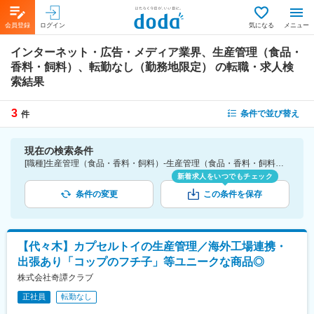
会員登録
ログイン
気になる
メニュー
インターネット・広告・メディア業界、生産管理（食品・
香料・飼料）、転勤なし（勤務地限定）
の転職・求人検
索結果
3
条件で並び替え
件
現在の検索条件
[職種]生産管理（食品・香料・飼料）-生産管理（食品・香料・飼料） [業種]インターネット・広告・メディア業界 [こだわり条件ピックアップ]転勤なし（勤務地限定） [詳細条件](募集・採用情報)転勤なし（勤務地限定）
新着求人をいつでもチェック
条件の変更
この条件を保存
【代々木】カプセルトイの生産管理／海外工場連携・
出張あり「コップのフチ子」等ユニークな商品◎
株式会社奇譚クラブ
正社員
転勤なし