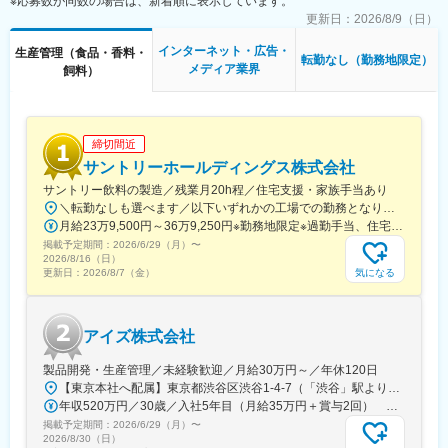
※応募数が同数の場合は、新着順に表示しています。
■メンバーのマネジメントおよび育成
更新日：
2026/8/9（日）
【求める人物像】
インターネット・広告・
生産管理（食品・香料・
■正確性を重視し、複数案件を着実に推進できる方
転勤なし（勤務地限定）
メディア業界
飼料）
■責任感を持ち、納期から逆算した進行管理ができる方
■商品点数が多く、1商品あたり発注～納品まで約2ヶ月とスピー
ド感のある環境に対応できる方
締切間近
【当社について】2012年に設立して以来、私たちは、新しいキャ
ラクターや商品をどんどん発信するだけではなく、ファンの方の
サントリーホールディングス株式会社
満足感も大切にすることをモットーとしています。ファンの方の
サントリー飲料の製造／残業月20h程／住宅支援・家族手当あり
気持ちを第一にしたものづくりで、これからもニーズに応え続け
＼転勤なしも選べます／以下いずれかの工場での勤務となります。※勤務する工場によりマイカー通勤OK※勤務地限定採用（転勤なし／「勤務地非限定」への転換も可能※規定あり）※受動喫煙対策あり■酒類工場の勤務地・武蔵野ビール工場（東京）・白州蒸溜所（山梨）・山崎蒸溜所（大阪）・栃木梓の森工場（栃木）・大阪工場（大阪）※酒類工場の採用は、サントリーホールディングス株式会社で採用後、サントリー株式会社へ在籍出向（酒類工場勤務）となります。■食品工場の勤務地・榛名工場（群馬）・多摩川工場（東京）・天然水北アルプス信濃の森工場（長野）・木曽川工場（愛知）・京都城陽工場（京都）・高砂工場（兵庫）・天然水奥大山ブナの森工場（鳥取）※食品工場の採用は、サントリーホールディングス株式会社で採用後、サントリービバレッジ＆フード株式会社に転籍し、サントリープロダクツ株式会社へ転籍出向（食品工場勤務）となります。
ていきます。
月給23万9,500円～36万9,250円※勤務地限定※過勤手当、住宅支援等は除く
掲載予定期間：
2026/6/29（月）
〜
変更の範囲：会社の定める業務
2026/8/16（日）
気になる
更新日：
2026/8/7（金）
アイズ株式会社
製品開発・生産管理／未経験歓迎／月給30万円～／年休120日
【東京本社へ配属】東京都渋谷区渋谷1-4-7（「渋谷」駅より徒歩7分）＜受動喫煙対策あり：屋内原則禁煙＞
年収520万円／30歳／入社5年目（月給35万円＋賞与2回） 年収450万円／26歳／入社1年目（月給30万円＋賞与2回）
掲載予定期間：
2026/6/29（月）
〜
2026/8/30（日）