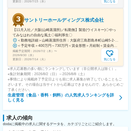
気になる
更新日：
2026/7/15（水）
サントリーホールディングス株式会社
【11月入社／大阪(山崎蒸溜所)／転勤無】製造(ウイスキー)◇やっ
てみなはれの自由な風土◇福利厚生〇
＜勤務地詳細＞山崎蒸溜所住所：大阪府三島郡島本町山崎5-2-1 勤務地最寄駅：JR線／山崎駅受動喫煙対策：敷地内全面禁煙変更の範囲：会社の定める事業所
＜予定年収＞400万円～730万円＜賃金形態＞月給制＜賃金内訳＞月額（基本給）：239,500円～369,250円＜月給＞239,500円～369,250円＜昇給有無＞有＜残業手当＞有＜給与補足＞※上記想定年収には時間外手当20時間分を含みます※夜勤、交代勤務手当・住宅手当別途あり■昇給：年１回（4月）■賞与：年２回（7月・12月）賃金はあくまでも目安の金額であり、選考を通じて上下する可能性があります。月給(月額)は固定手当を含めた表記です。
掲載予定期間：
2026/7/2（木）
〜
2026/9/30（水）
気になる
更新日：
2026/7/14（火）
※求人応募数の多い順にランキングしています（非公開求人は除く）。
※集計対象期間：2026/8/2（日）～2026/8/8（土）
※事情により掲載終了予定日よりも前に求人募集が終了していることもご
ざいます。その場合は当サイトから応募はできませんので、あらかじめご
了承ください。
生産管理（食品・香料・飼料）
の人気求人ランキングを詳
しく見る
求人の傾向
dodaに掲載中の求人に関するデータを、カテゴリごとにご紹介します。