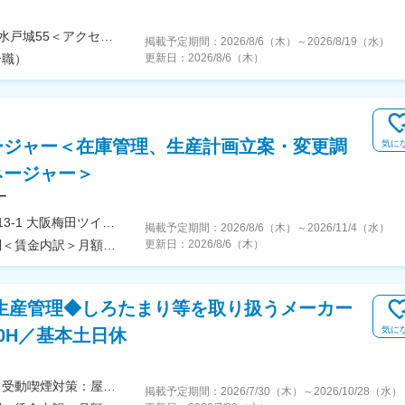
【送迎バス有／マイカー通勤可】京都府八幡市戸津水戸城55＜アクセス＞京阪「樟葉」駅・JR「松井山手」駅・近鉄「大久保」駅より社員専用送迎バスあり（1時間に約1本のペースで運行）※U・Iターン歓迎※受動喫煙対策あり―――――――――――――――遠方の方もぜひご応募ください！―――――――――――――――遠方にお住まいの方には、家賃負担2割で住める借上げ社宅をご用意します！「工場から徒歩5分以内」「最寄駅から徒歩10分圏内」など、ご希望に沿った形でお探しします！（※当社規定あり／通勤2時間以上かかる距離にお住まいの方が対象）さらに家電つきが良い場合は、3000円～4000円費用は上がりますが対応しています！
掲載予定期間：
2026/8/6（木）
～
2026/8/19（水）
合職）
更新日：
2026/8/6（木）
ージャー＜在庫管理、生産計画立案・変更調
気に
ネージャー＞
ー
＜勤務地詳細＞本社住所：大阪府大阪市北区梅田1-13-1 大阪梅田ツインタワーズ・サウス19F勤務地最寄駅：JR各線／大阪駅受動喫煙対策：屋内全面禁煙
掲載予定期間：
2026/8/6（木）
～
2026/11/4（水）
＜予定年収＞602万円～805万円＜賃金形態＞月給制＜賃金内訳＞月額（基本給）：325,000円～390,500円その他固定手当/月：40,000円～50,000円固定残業手当/月：65,000円～130,000円（固定残業時間30時間0分/月）超過した時間外労働の残業手当は追加支給＜月給＞430,000円～570,500円（一律手当を含む）＜昇給有無＞有＜残業手当＞有＜給与補足＞■昇給：年1回（4月）■賞与：年2回賃金はあくまでも目安の金額であり、選考を通じて上下する可能性があります。月給(月額)は固定手当を含めた表記です。
更新日：
2026/8/6（木）
生産管理◆しろたまり等を取り扱うメーカー
気に
0H／基本土日休
＜勤務地詳細＞本社住所：愛知県碧南市松江町6-71 受動喫煙対策：屋内全面禁煙変更の範囲：無
掲載予定期間：
2026/7/30（木）
～
2026/10/28（水）