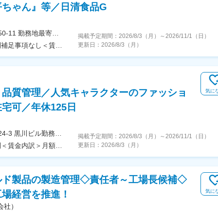
平ちゃん』等／日清食品G
＜勤務地詳細＞本社住所：東京都渋谷区千駄ヶ谷3-50-11 勤務地最寄駅：東京メトロ副都心／JR山手線／北参道／原宿駅受動喫煙対策：屋内全面禁煙変更の範囲：会社の定める事業所（リモートワーク含む）
掲載予定期間：
2026/8/3（月）
～
2026/11/1（日）
＜予定年収＞500万円～600万円＜賃金形態＞月給制補足事項なし＜賃金内訳＞月額（基本給）：300,000円～350,000円＜月給＞300,000円～350,000円＜昇給有無＞有＜残業手当＞有＜給与補足＞※年収は、スキル、経験、能力を考慮し決定します。賃金はあくまでも目安の金額であり、選考を通じて上下する可能性があります。月給(月額)は固定手当を含めた表記です。
更新日：
2026/8/3（月）
・品質管理／人気キャラクターのファッショ
気に
宅可／年休125日
＜勤務地詳細＞本社住所：東京都渋谷区千駄ヶ谷3-24-3 黒川ビル勤務地最寄駅：東京メトロ 副都心線／北参道駅受動喫煙対策：屋内全面禁煙変更の範囲：会社の定める事業所
掲載予定期間：
2026/8/3（月）
～
2026/11/1（日）
＜予定年収＞350万円～510万円＜賃金形態＞月給制＜賃金内訳＞月額（基本給）：245,000円～310,000円その他固定手当/月：15,000円～25,000円＜月給＞260,000円～335,000円＜昇給有無＞有＜残業手当＞有＜給与補足＞■昇給：年1回（4月）■賞与：年2回（6月・12月）※１年目は満額ではありません ■モデル年収：（1）550万円／入社8年目／36歳主任 （2）460万円／入社2年目／30歳一般社員未経験２年目のイメージ：400万円（賞与・手当含む）経験者２年目のイメージ：480万円（賞与・手当含む）賃金はあくまでも目安の金額であり、選考を通じて上下する可能性があります。月給(月額)は固定手当を含めた表記です。
更新日：
2026/8/3（月）
ルド製品の製造管理◇責任者～工場長候補◇
気に
工場経営を推進！
会社）