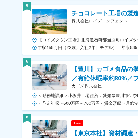
6
チョコレート工場の製
株式会社ロイズコンフェクト
6
【豊川】カゴメ食品の製
／有給休暇率約80%／
カゴメ株式会社
8
New
【東京本社】資材調達