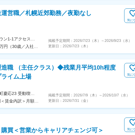
造運営職／札幌近郊勤務／夜勤なし
気に
【ロイズタウン工場】北海道石狩郡当別町ロイズタウン1-1アクセス：JR『ロイズタウン駅』から徒歩5分◎自動車通勤OK（無料駐車場完備）◎転居を伴う転勤はありません。北海道へのUIターン歓迎！◎受動喫煙対策：事業所敷地内禁煙★社員は札幌市内及び近郊やJR沿線から通勤しており、その多くがマイカー通勤をしていますが、2022年に「ロイズタウン駅」が開業し、通勤がますます便利になりました。
掲載予定期間：
2026/7/23（木）
～
2026/9/23（水）
年収455万円（22歳／入社2年目モデル） 年収535万円（30歳／入社2年目モデル）
更新日：
2026/7/23（木）
造職 （主任クラス）◆残業月平均10h程度
気に
プライム上場
＜勤務地詳細＞小坂井工場住所：愛知県豊川市伊奈町慶応23 受動喫煙対策：屋内全面禁煙変更の範囲：会社の定める事業所
掲載予定期間：
2026/7/9（木）
～
2026/10/7（水）
＜予定年収＞500万円～700万円＜賃金形態＞月給制＜賃金内訳＞月額（基本給）：260,000円～400,000円＜月給＞260,000円～400,000円＜昇給有無＞有＜残業手当＞有＜給与補足＞※審査を通じて、当社規程により決定します。■賞与：あり（5.64ヶ月※業績連動制）賃金はあくまでも目安の金額であり、選考を通じて上下する可能性があります。月給(月額)は固定手当を含めた表記です。
更新日：
2026/7/31（金）
・購買＜営業からキャリアチェンジ可＞
気に