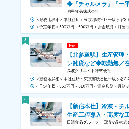
◆『チャルメラ』『一
明星食品株式会社
8
New
【北参道駅】生産管理
ン雑貨など◆転勤無／在
高波クリエイト株式会社
8
【新宿本社】冷凍・チ
生産工程導入・高度な
日清食品グループ（日清食品株式