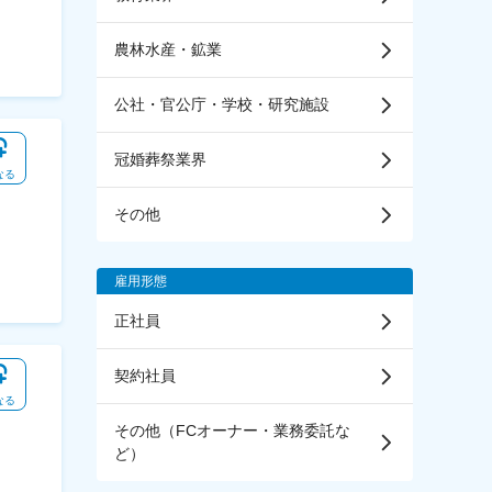
農林水産・鉱業
公社・官公庁・学校・研究施設
冠婚葬祭業界
なる
その他
雇用形態
正社員
契約社員
なる
その他（FCオーナー・業務委託な
ど）