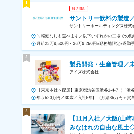
1
締切間近
サントリー飲料の製造／
サントリーホールディングス株式
2
製品開発・生産管理／未
アイズ株式会社
3
【11月入社／大阪(山崎
みなはれの自由な風土