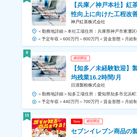
【兵庫／神戸本社】紅
性向上に向けた工程改
神戸紅茶株式会社
8
締切間近
【知多／未経験歓迎】製
均残業16.2時間/月
日清製粉株式会社
15
締切間近
New
セブンイレブン商品の製