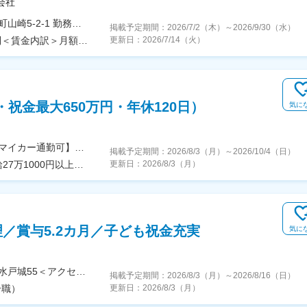
会社
＜勤務地詳細＞山崎蒸溜所住所：大阪府三島郡島本町山崎5-2-1 勤務地最寄駅：JR線／山崎駅受動喫煙対策：敷地内全面禁煙変更の範囲：会社の定める事業所
掲載予定期間：
2026/7/2（木）
～
2026/9/30（水）
＜予定年収＞400万円～730万円＜賃金形態＞月給制＜賃金内訳＞月額（基本給）：239,500円～369,250円＜月給＞239,500円～369,250円＜昇給有無＞有＜残業手当＞有＜給与補足＞※上記想定年収には時間外手当20時間分を含みます※夜勤、交代勤務手当・住宅手当別途あり■昇給：年１回（4月）■賞与：年２回（7月・12月）賃金はあくまでも目安の金額であり、選考を通じて上下する可能性があります。月給(月額)は固定手当を含めた表記です。
更新日：
2026/7/14（火）
・祝金最大650万円・年休120日）
気に
【希望勤務地考慮／一般職は転居を伴う転勤なし／マイカー通勤可】全国16工場で募集！〇埼玉県・埼玉工場：朝霞市泉水・朝霞工場：朝霞市膝折町・埼玉麺工場：川越市芳野台〇千葉県・千葉工場：八千代市上高野〇神奈川県・横浜工場：横浜市金沢区・神奈川工場：厚木市酒井〇福島県・福島工場：郡山市安積〇宮城県・仙台工場：多賀城市栄〇群馬県・群馬工場：高崎市綿貫町・群馬フローズンファクトリー：太田市吉沢町〇静岡県・東海工場：袋井市久能〇大阪府・大阪工場：大阪府東大阪市高井田中〇京都府・京都工場：八幡市戸津水戸城〇兵庫県・神戸工場：神戸市東灘区〇福岡県・福岡工場：糟屋郡粕屋町・北九州工場：北九州市八幡西区〇沖縄県・沖縄工場：浦添市港川★U・Iターン歓迎★受動喫煙対策あり
掲載予定期間：
2026/8/3（月）
～
2026/10/4（日）
【総合職（転居を伴う転勤あり）】■大卒以上／月給27万1000円以上■短大・専門卒・高卒／月給25万100円以上【一般職（転居を伴う転勤なし）】■大卒以上／月給23万6100円以上■短大・専門卒・高卒／月給21万5200円以上※年齢・経験・能力などを考慮の上優遇します。※総合職の場合は、転居を伴う異動が発生する場合がございます。◎別途、賞与年2回と各種手当（時間外手当は全額支給）を支給！【試用期間中】■大卒以上／月給23万6100円以上■短大・専門卒・高卒／月給21万5200円以上
更新日：
2026/8/3（月）
／賞与5.2カ月／子ども祝金充実
気に
【送迎バス有／マイカー通勤可】京都府八幡市戸津水戸城55＜アクセス＞京阪「樟葉」駅・JR「松井山手」駅・近鉄「大久保」駅より社員専用送迎バスあり（1時間に約1本のペースで運行）※U・Iターン歓迎※受動喫煙対策あり―――――――――――――――遠方の方もぜひご応募ください！―――――――――――――――独身者の方には、家賃負担2割で住める、借上げ社宅をご用意します！「工場から徒歩5分以内」「最寄駅から徒歩10分圏内」など、ご希望に沿った形でお探しします！※当社規程あり（通勤2時間以上かかる方）さらに家電つきが良い場合は、3000円～4000円費用は上がりますが対応しています！
掲載予定期間：
2026/8/3（月）
～
2026/8/16（日）
合職）
更新日：
2026/8/3（月）