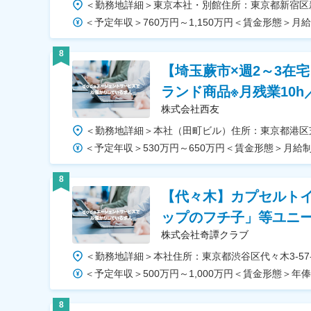
8
【埼玉蕨市×週2～3在
ランド商品※月残業10
株式会社西友
8
【代々木】カプセルト
ップのフチ子」等ユニ
株式会社奇譚クラブ
8