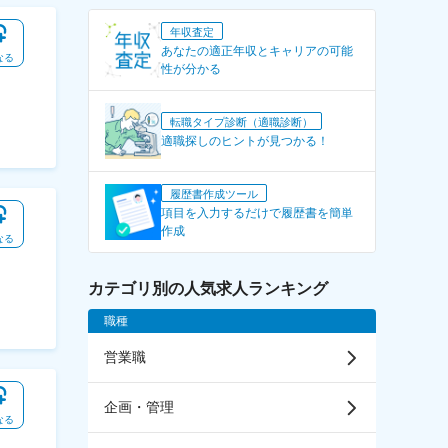
年収査定
あなたの適正年収とキャリアの可能
なる
性が分かる
転職タイプ診断（適職診断）
適職探しのヒントが見つかる！
履歴書作成ツール
項目を入力するだけで履歴書を簡単
作成
なる
カテゴリ別の人気求人ランキング
職種
営業職
企画・管理
なる