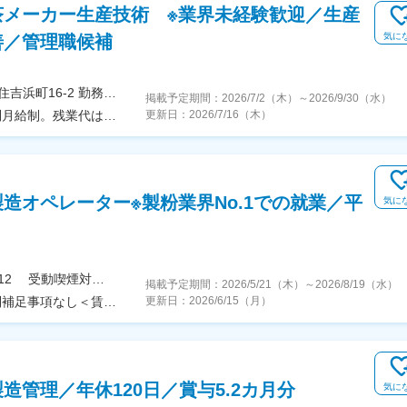
茶メーカー生産技術 ※業界未経験歓迎／生産
気に
善／管理職候補
＜勤務地詳細＞本社工場住所：兵庫県神戸市東灘区住吉浜町16-2 勤務地最寄駅：阪神電鉄本線／住吉駅受動喫煙対策：敷地内全面禁煙変更の範囲：会社の定める事業所
掲載予定期間：
2026/7/2（木）
～
2026/9/30（水）
＜予定年収＞600万円～800万円＜賃金形態＞月給制月給制。残業代は別途支給。＜賃金内訳＞月額（基本給）：350,000円～500,000円＜月給＞350,000円～500,000円＜昇給有無＞有＜残業手当＞有＜給与補足＞賞与年2回（7月・12月）支給あり。モデル年収例：係長（30代）約600万円、部長（30代）約800万円。賃金はあくまでも目安の金額であり、選考を通じて上下する可能性があります。月給(月額)は固定手当を含めた表記です。
更新日：
2026/7/16（木）
造オペレーター※製粉業界No.1での就業／平
気に
＜勤務地詳細＞知多工場住所：愛知県知多市北浜町12 受動喫煙対策：敷地内喫煙可能場所あり変更の範囲：会社の定める事業所
掲載予定期間：
2026/5/21（木）
～
2026/8/19（水）
＜予定年収＞440万円～700万円＜賃金形態＞月給制補足事項なし＜賃金内訳＞月額（基本給）：226,000円～354,000円＜月給＞226,000円～354,000円＜昇給有無＞有＜残業手当＞有＜給与補足＞※年収は20時間/月の残業代を含んだ金額となっております。※年収は前職・経験を考慮の上、同社規程に準じ決定します。賃金はあくまでも目安の金額であり、選考を通じて上下する可能性があります。月給(月額)は固定手当を含めた表記です。
更新日：
2026/6/15（月）
造管理／年休120日／賞与5.2カ月分
気に