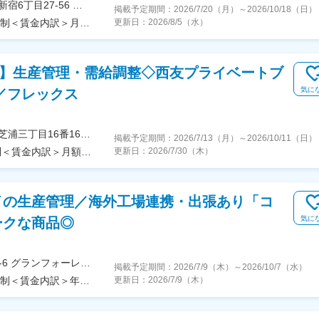
＜勤務地詳細＞東京本社・別館住所：東京都新宿区新宿6丁目27-56 新宿スクエア受動喫煙対策：屋内全面禁煙変更の範囲：会社の定める事業所
掲載予定期間：
2026/7/20（月）
～
2026/10/18（日）
＜予定年収＞760万円～1,150万円＜賃金形態＞月給制＜賃金内訳＞月額（基本給）：354,500円～575,000円＜月給＞354,500円～575,000円＜昇給有無＞有＜残業手当＞有＜給与補足＞※経験、年齢、家族状況等により変動■昇給：年1回■賞与：年2回（業績賞与あり）※基本給6～8ヶ月程度■モデル年収：・非管理職（係長）の場合：760万円～1,010万円（残20時間込、住宅手当、家族手当込み)・管理職の場合：年俸制 1,150万円±業績手当賃金はあくまでも目安の金額であり、選考を通じて上下する可能性があります。月給(月額)は固定手当を含めた表記です。
更新日：
2026/8/5（水）
宅】生産管理・需給調整◇西友プライベートブ
気に
h／フレックス
＜勤務地詳細＞本社（田町ビル）住所：東京都港区芝浦三丁目16番16号 住友不動産田町ビル東館 5F勤務地最寄駅：山手線・京浜東北線／田町駅受動喫煙対策：屋内全面禁煙変更の範囲：会社の定める事業所（リモートワーク含む）
掲載予定期間：
2026/7/13（月）
～
2026/10/11（日）
＜予定年収＞530万円～650万円＜賃金形態＞月給制＜賃金内訳＞月額（基本給）：300,000円～370,000円＜月給＞300,000円～370,000円＜昇給有無＞有＜残業手当＞有＜給与補足＞■昇給：年1回／昇給の水準等は毎年見直します。■賞与：年3回（固定賞与2回・業績連動賞与1回）※内訳：夏季、冬季の固定賞与=年間2回、年間業績により決定する業績連動賞与=年間1回（一部従業員は個人業績も反映）賃金はあくまでも目安の金額であり、選考を通じて上下する可能性があります。月給(月額)は固定手当を含めた表記です。
更新日：
2026/7/30（木）
イの生産管理／海外工場連携・出張あり「コ
気に
ークな商品◎
＜勤務地詳細＞本社住所：東京都渋谷区代々木3-57-6 グランフォーレビル1F勤務地最寄駅：小田急電鉄小田急小田原線／參宮橋駅受動喫煙対策：敷地内喫煙可能場所あり変更の範囲：会社の定める事業所
掲載予定期間：
2026/7/9（木）
～
2026/10/7（水）
＜予定年収＞500万円～1,000万円＜賃金形態＞年俸制＜賃金内訳＞年額（基本給）：5,000,000円～10,000,000円＜月額＞312,500円～625,000円（16分割）＜昇給有無＞有＜残業手当＞有＜給与補足＞※上記想定年収500万円～の下限設定ははあくまで最低支給額となり、ご経験やスキル、現年収等を考慮して報酬を決定いたします。■賞与実績：半年に1回、年棒の1／8(2カ月分)を支給■決算賞与：業績による■昇給：年1回（10月）業績による■残業手当：別途残業代1分単位にて全額支給賃金はあくまでも目安の金額であり、選考を通じて上下する可能性があります。月給(月額)は固定手当を含めた表記です。
更新日：
2026/7/9（木）