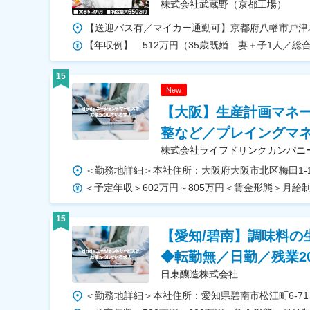
株式会社武蔵野（京都工場）
【年収例】 512万円（35歳既婚 妻＋子1人／総
15
New
【大阪】生産計画マネ
整など／プレイングマ
株式会社ライフドリンクカンパニ
15
【愛知/碧南】調味料の
◆転勤無／日勤／残業2
日東釀造株式会社