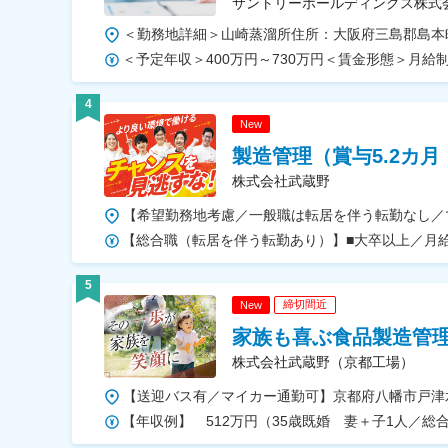
サントリーホールディングス株式
4
New
製造管理（賞与5.2カ月
株式会社武蔵野
5
締切間近
New
家族も喜ぶ食品製造管理
株式会社武蔵野（京都工場）
【年収例】 512万円（35歳既婚 妻＋子1人／総