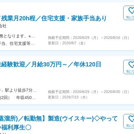
残業月20h程／住宅支援・家族手当あり
気に
会社
＼転勤なしも選べます／以下いずれかの工場での勤務となります。※勤務する工場によりマイカー通勤OK※勤務地限定採用（転勤なし／「勤務地非限定」への転換も可能※規定あり）※受動喫煙対策あり■酒類工場の勤務地・武蔵野ビール工場（東京）・白州蒸溜所（山梨）・山崎蒸溜所（大阪）・栃木梓の森工場（栃木）・大阪工場（大阪）※酒類工場の採用は、サントリーホールディングス株式会社で採用後、サントリー株式会社へ在籍出向（酒類工場勤務）となります。■食品工場の勤務地・榛名工場（群馬）・多摩川工場（東京）・天然水北アルプス信濃の森工場（長野）・木曽川工場（愛知）・京都城陽工場（京都）・高砂工場（兵庫）・天然水奥大山ブナの森工場（鳥取）※食品工場の採用は、サントリーホールディングス株式会社で採用後、サントリービバレッジ＆フード株式会社に転籍し、サントリープロダクツ株式会社へ転籍出向（食品工場勤務）となります。
掲載予定期間：
2026/6/29（月）
～
2026/8/16（日）
月給23万9,500円～36万9,250円※勤務地限定※過勤手当、住宅支援等は除く
更新日：
2026/8/7（金）
経験歓迎／月給30万円～／年休120日
気に
【東京本社へ配属】東京都渋谷区渋谷1-4-7（「渋谷」駅より徒歩7分）＜受動喫煙対策あり：屋内原則禁煙＞
掲載予定期間：
2026/6/29（月）
～
2026/8/30（日）
年収520万円／30歳／入社5年目（月給35万円＋賞与2回） 年収450万円／26歳／入社1年目（月給30万円＋賞与2回）
更新日：
2026/7/15（水）
蒸溜所)／転勤無】製造(ウイスキー)◇やって
気に
◇福利厚生〇