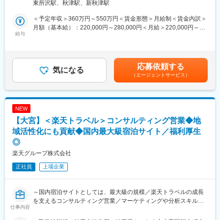
東所沢駅、秋津駅、新秋津駅
タウンを中心に、グルメフェス、マルシェ、地域連携イベント、
長年の実績を持つベテラン社員も多く、屋外広告・工作物申請に
企業催事など、多様なイベントの企画・制作・運営を行っていま
関するノウハウを学べる環境です。
＜予定年収＞360万円～550万円＜賃金形態＞月給制＜賃金内訳＞
す。
月額（基本給）：220,000円～280,000円＜月給＞220,000円～
近年は自主企画イベントの拡充に加え、企業・自治体との連携案
給与
■キャリアパス
280,000円＜昇給有無＞有＜残業手当＞有＜給与補足＞※経験・ス
件や施設利用案件の増加に伴い、イベント運営体制のさらなる強
まずは看板業務（工作物確認申請）を通じて、当社の設計フロー
キル・年齢を考慮して決定します。■給与改定：年1回■賞与あ
化が求められています。
や広告媒体の基礎を習得いただきます。
り：年2回■年収例：550万円／30歳・経験5年／月給35万円＋諸
今後も安定した運営体制を維持しながら、より魅力的なイベント
【1～2年後】
手当賃金はあくまでも目安の金額であり、選考を通じて上下する
応募依頼する
の創出と施設価値の向上を推進していくため、新たなメンバーを
気になる
CS（カスタムサイン）業務
可能性があります。月給(月額)は固定手当を含めた表記です。
（エージェントサービス）
募集します。
【将来的には…】
ご入社後は、ところざわサクラタウン等で開催する各種イベント
・DS（デジタルサイネージ）
の制作・運営を担当していただきます。自主企画イベントや企
・LV（LEDビジョン）
業・自治体との連携イベント、施設利用案件など、多様な案件に
・バス広告など、より専門性の高い設計領域へステップアップ可
NEW
おいて、準備から当日の運営までプロジェクト全体を管理するポ
能です。
【大宮】＜楽天トラベル＞コンサルティング営業◆地
ジションです。
域活性化にも貢献◆国内最大級宿泊サイト／福利厚生
■当ポジションの魅力
◎業界で高いシェアを持つ安定性
◎
《具体的な業務内容》
屋外広告看板の業界で高いシェアを持ち、全国各地の企業や自治
楽天グループ株式会社
・イベント制作、運営ディレクション
体を顧客に抱えて安定的に成長しています。デジタルサイネージ
・スケジュール、進行管理
正社員
上場企業
などの分野でも実績を積み重ねています。
・予算、収支管理
・出店・出演者、協力会社との調整
◎自分の仕事が目に見える仕事
・会場レイアウト、運営計画の作成
～国内宿泊サイトとしては、最大級の規模／楽天トラベルの成長
自分が手掛けた広告媒体を見かけることもあり、やりがいを感じ
・運営マニュアル、各種資料の作成
を支えるコンサルティング営業／マーケティングや分析スキルも
られる仕事です。
仕事内容
・設営、撤去の管理
習得可／地域活性にも貢献～
・当日の現場運営、安全管理