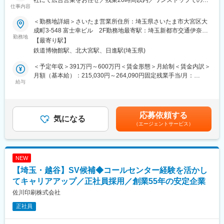
仕事内容
キーワードは「あなたに会いに来た」。一人ひとりに寄り添った
広いソリューション提案に強み】
接客スタイルが、お客様との長いお付き合いに繋がります。
■仕事概要：
＜勤務地詳細＞さいたま営業所住所：埼玉県さいたま市大宮区大
・顧客（中古車販売店）に対して、売上・利益の最大化に貢献す
成町3-548 富士幸ビル 2F勤務地最寄駅：埼玉新都市交通伊奈線
◎”店舗づくり”に本格的に携われます
る「経営支援提案」を行います。
勤務地
／鉄道博物館駅受動喫煙対策：屋内全面禁煙変更の範囲：会社の
【最寄り駅】
VMDは店長を中心に、店舗ごとにお任せしています。慣れてきた
営業時の移動手段は車を使用しての活動となります。
定める事業所
鉄道博物館駅、北大宮駅、日進駅(埼玉県)
ら、一緒に素敵な店舗づくりをお願いします。
■職務詳細：クライアント（広告主）に対して、クルマ情報誌『グ
＜予定年収＞391万円～600万円＜賃金形態＞月給制＜賃金内訳＞
◎スタッフの9割が正社員
ー』、WEB・アプリ『グーネット』への情報掲載を通じ“売上アッ
月額（基本給）：215,030円～264,090円固定残業手当/月：
正社員が多いため、業務や責任が一人に偏ることなく 分担しなが
プ・顧客増”のご提案をしていただきます。一人あたりの担当社数
給与
41,141円～50,528円（固定残業時間25時間0分/月）超過した時間
ら進められます。また、閉店後は15分程度で退勤することも多い
は約80社、1日の営業件数は8～10件程度（ノルマは一切ありませ
外労働の残業手当は追加支給＜月給＞256,171円～314,618円（一
です。
ん）
律手当を含む）＜昇給有無＞有＜残業手当＞有＜給与補足＞・上
※一部、取材・撮影・制作もお任せします。また、自動車メーカー
記に加え、家族手当や営業手当等あり昇給：年1回（4月）賞与：
応募依頼する
◎ママスタッフも時短勤務で活躍中
への企画提案も行ないます。
気になる
年2回（3月、10月）賃金はあくまでも目安の金額であり、選考を
育休から復帰したママスタッフも多数在籍しています。
（エージェントサービス）
※新規と既存の割合は3：7程度です。
通じて上下する可能性があります。月給(月額)は固定手当を含めた
表記です。
■入社後のフォロー、研修など：入社年次やポジションに合わせた
■仕事詳細：
研修（座学・実技）を定期的に実施しています。
・「どうすれば一台でも多く車を売る事ができるのか」という課
NEW
・独自研修：コート販売研修、ヘアメイク研修、首都圏と地方店
題解決のコンサルティング営業です。
【埼玉・越谷】SV候補◆コールセンター経験を活かし
のスタッフ交換研修（任意）など
・人気車種、売れ筋の価格帯をはじめ、同社が保有する様々な自
・展示会には全員参加：業界内では珍しく、新人スタッフも含め
動車情報データベースを駆使し、多様な経営支援提案を行うこと
てキャリアアップ／正社員採用／創業55年の安定企業
参加必須。半年先のトレンドが学べます。
が可能です。
佐川印刷株式会社
・一人一台、ノートPCを支給します。最新の営業支援ツールによ
■キャリアステップについて：店長→SD／プレス／EC／営業／
正社員
る後押しがあるので、自動車業界に詳しくない方も安心して始め
MD／生産管理など
られます。