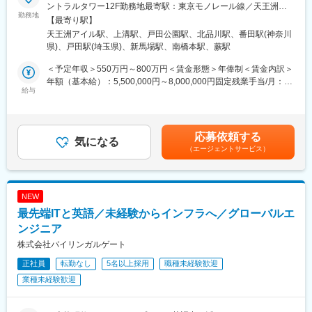
事業拡大に伴い、労務体制を上場基準レベルへ引き上げるフェー
ントラルタワー12F勤務地最寄駅：東京モノレール線／天王洲ア
ズにあります。現在は少人数体制のため、体制強化をするための
勤務地
イル駅受動喫煙対策：屋内全面禁煙＜勤務地詳細2＞相模原倉庫住
【最寄り駅】
採用となります。実務を担いながら、制度・仕組みづくりまで一
所：神奈川県相模原市中央区田名字赤坂3700-1 受動喫煙対策：屋
天王洲アイル駅、上溝駅、戸田公園駅、北品川駅、番田駅(神奈川
気通貫でリードいただける方を募集します。
内全面禁煙＜勤務地詳細3＞戸田スタジオ住所：埼玉県戸田市下戸
県)、戸田駅(埼玉県)、新馬場駅、南橋本駅、蕨駅
田2-27-7 受動喫煙対策：屋内全面禁煙変更の範囲：会社の定める
■業務内容：
事業所（リモートワーク含む）
＜予定年収＞550万円～800万円＜賃金形態＞年俸制＜賃金内訳＞
入社直後はオペレーション業務を中心にご担当いただき、将来的
年額（基本給）：5,500,000円～8,000,000円固定残業手当/月：
には労務領域全般を担っていただくことを想定しています。
給与
86,913円～126,419円（固定残業時間30時間0分/月）超過した時
間外労働の残業手当は追加支給＜月額＞545,246円～793,085円
▼入社後に優先的にお任せしたい業務
（12分割）（一律手当を含む）＜昇給有無＞有＜残業手当＞有＜
・現行オペレーションの把握と課題整理
給与補足＞■給与改定年2回（4月／10月）賃金はあくまでも目安
応募依頼する
・給与／社保／勤怠など実務の安定運用
気になる
の金額であり、選考を通じて上下する可能性があります。月給(月
（エージェントサービス）
・業務マニュアル化・標準化・属人化解消の推進
額)は固定手当を含めた表記です。
・雇用契約・業務委託契約の管理（更新・切替・終了手続き）
▼中長期ミッション
NEW
・上場企業の労務体制の構築
最先端ITと英語／未経験からインフラへ／グローバルエ
（規程整備、法改正対応など）
・給与計算・社会保険・勤怠管理など労務実務全般の統括（外部
ンジニア
パートナーとの連携含む）
株式会社バイリンガルゲート
・協力会社のリプレース選定・構築～運用フェーズへの対応
正社員
転勤なし
5名以上採用
職種未経験歓迎
・労務（勤怠・労務）SaaSの最適化・リプレース検討
・将来的な労務チームの立ち上げ（メンバー採用も）
業種未経験歓迎
・休職者（産休／育休／傷病）対応および保健師との連携