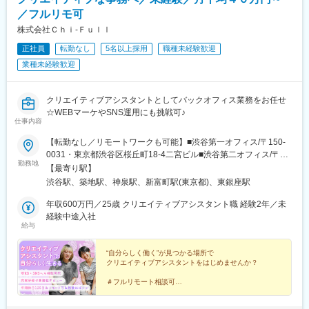
・労務スペシャリストとしての専門深化
／フルリモ可
変更の範囲：会社の定める業務
株式会社Ｃｈｉ‐Ｆｕｌｌ
正社員
転勤なし
5名以上採用
職種未経験歓迎
業種未経験歓迎
クリエイティブアシスタントとしてバックオフィス業務をお任せ
☆WEBマーケやSNS運用にも挑戦可♪
仕事内容
【転勤なし／リモートワークも可能】■渋谷第一オフィス/〒150-
0031・東京都渋谷区桜丘町18-4二宮ビル■渋谷第二オフィス/〒
勤務地
150-0042・東京都渋谷区宇田川町3-7ヒューリック渋谷公園通り
【最寄り駅】
ビル■築地オフィス／〒104-0045・東京都中央区築地2-11-10
渋谷駅、築地駅、神泉駅、新富町駅(東京都)、東銀座駅
Misto Tsukiji＼勤務地は選択可能です／※試用期間後は、「出社勤
務」「リモート勤務」を選べます。■その他勤務地・都内23区、
年収600万円／25歳 クリエイティブアシスタント職 経験2年／未
神奈川、埼玉、千葉のプロジェクト先【面接会場】オンライン
経験中途入社
給与
(WEB面接)
“自分らしく働く”が見つかる場所で
クリエイティブアシスタントをはじめませんか？
＃フルリモート相談可
＃1on2の手厚い研修で安心♪
＃年間休日125日程度＆残業ほぼ０