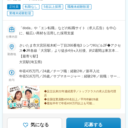
正社員
転勤なし
5名以上採用
職種未経験歓迎
業種未経験歓迎
「doda」や「エン転職」などの転職サイト（求人広告）を中心
に、幅広い商材を活用した採用支援
仕事内容
さいたま市大宮区桜木町一丁目266番地3 シンワKIビル2F◆アクセ
ス◆JR各線「大宮駅」より徒歩4分※入社後、約2週間は東京本社
勤務地
にて研修を行います。
【最寄り駅】
大宮駅(埼玉県)
年収435万円／24歳／チーフ職：経験2年／新卒入社
年収516万円／26歳／サブマネージャー：経験2年／前職：サービ
給与
ス業
◆設立以来22年連続黒字／トップクラスの求人広告代理
店
◆全国従業員数400名以上／平均年齢28歳
◆最短半年で年収400万円以上も可能
◆年間休日125日
＼立ち上げから3年の大宮支社／
これから成長する拠点を一緒に盛り上げましょう！
気になる
応募する