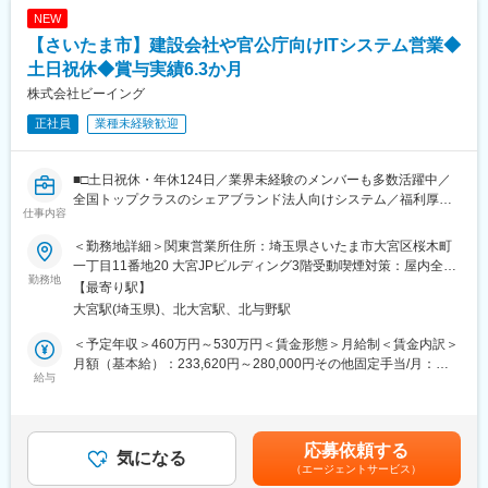
・まさに出店を加速させ始めたタイミングで、積極的にPDCAを
・スタッフや協力会社との調整業務
NEW
回しているため、様々な経験を積むことができます。
・提案資料、報告資料の作成
【さいたま市】建設会社や官公庁向けITシステム営業◆
・「家を建てる」という、人生でも大きなイベントに携われま
す。
■特徴・魅力
土日祝休◆賞与実績6.3か月
・自社商材の営業ではないため、お客様のご要望に本当に合った
営業だけでなく、プロジェクト運営や人材マネジメントにも携わ
株式会社ビーイング
選択肢をご提案することができます。
れるため、事業運営に必要なスキルを幅広く習得できます。
正社員
業種未経験歓迎
また、NTTドコモ・KDDI・ソフトバンクをはじめとする大手通信
変更の範囲：会社の定める業務
キャリア案件や自治体向けDX支援案件など、多様なプロジェクト
に携わることができます。
■□土日祝休・年休124日／業界未経験のメンバーも多数活躍中／
全国トップクラスのシェアブランド法人向けシステム／福利厚生
■対象となる方
仕事内容
充実□■
・通信業界や人材業界での経験をお持ちの方
・法人営業経験をお持ちの方
＜勤務地詳細＞関東営業所住所：埼玉県さいたま市大宮区桜木町
■業務内容：
・企画提案やプロジェクト運営に挑戦したい方
一丁目11番地20 大宮JPビルディング3階受動喫煙対策：屋内全面
・建設会社（地場大手～中小）や官公庁（国交省、農水省、地方
勤務地
・将来的にマネジメントや事業責任者を目指したい方
禁煙変更の範囲：会社の定める事業所
【最寄り駅】
自治体など）への法人向けシステムを提案販売する仕事です（新
大宮駅(埼玉県)、北大宮駅、北与野駅
規開拓／既存顧客対応ともに有）。
■入社後
・イベント等によるプロモーション活動や、お客様／代理店様を
営業基礎研修、業界知識研修、OJT、定期1on1など充実したサポ
＜予定年収＞460万円～530万円＜賃金形態＞月給制＜賃金内訳＞
相手に勉強会の講師も行います。
ート体制を用意。
月額（基本給）：233,620円～280,000円その他固定手当/月：
給与
未経験業界から活躍している社員も多数在籍しています。
35,100円～42,100円＜月給＞268,720円～322,100円＜昇給有無
■商材：
＞有＜残業手当＞無＜給与補足＞※目標管理制度を取り入れてお
商材は、全国トップクラスシェアの積算システム『Gaia』をはじ
■働く環境
り、人事評価の結果で給与が変動します。■その他固定手当：営業
めとする、建設業界のあらゆる業務に対応して専用に開発された
残業月20時間程度／土日祝休み／年間休日120日以上
手当■昇給：年1回■賞与：年2回（直近実績計6.3ヶ月／実績や業
応募依頼する
パッケージソフトです。
気になる
績によりプラスα）賃金はあくまでも目安の金額であり、選考を通
（エージェントサービス）
企画・設計から開発・運営まですべて当社の開発チームが行って
変更の範囲：会社の定める業務
じて上下する可能性があります。月給(月額)は固定手当を含めた表