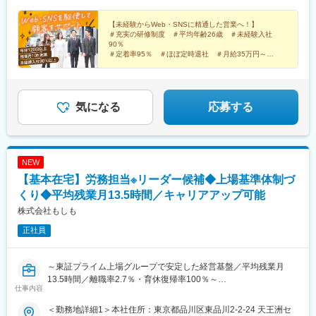
ならびにベテラン社員よりしっかりサポートをさせていただきま
留米オフィス】福岡県久留米市東町42番地21 久留米ビジネスス
す。
クエア 7階・西鉄電車「西鉄久留米駅」より徒歩1分★雨の日で
【未経験からWeb・SNSに精通した営業へ！】
＃充実の研修制度 ＃平均年齢26歳 ＃未経験入社
も、ほとんど濡れることなく、出社可能！★車・自転車通勤
■働きやすさ
90％
OK【オフィスの移転について】2023年11月に、100人超を収容可
＃定着率95％ ＃ほぼ定時退社 ＃月給35万円～
・土日祝休み ※イベントの状況により現場に出ることもあります
能な広々とした拠点に移転しました。シックでスタイリッシュ、
＃第二新卒歓迎
が、その場合は必ず振替休日を取得していただきます。
オフィス内にバーもあるおしゃれな職場です！最上階なので眺め
・年間休日125日
気づいたら一人前の営業へ、そんなキャリアを歩めま
も最高です♪
す！
・リモート勤務相談可 ※入社後業務に慣れるまでは出社勤務がメ
気になる
応募する
インとなります。
◆当社の特徴
・KADOKAWAグループの中核企業として事業展開をしておりま
す。
NEW
・アニメや出版IPを活用した独自ビジネスがございます。
【基本在宅】労務担当※リーダー候補◆上場基準体制づ
・文化施設やイベント運営にも強みを保有しており、業績好調で
くり◆平均残業月13.5時間／キャリアアップ可能
す。
株式会社もしも
変更の範囲：会社の定める業務
正社員
～東証プライム上場グループで安定した経営基盤／平均残業月
13.5時間／離職率2.7％・育休復帰率100％～
仕事内容
■募集背景：
＜勤務地詳細1＞本社住所：東京都品川区東品川2-2-24 天王洲セ