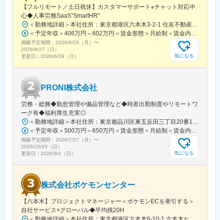
【フルリモート／土日祝休】カスタマーサポート※チャット対応中
心◆人事労務SaaS”SmartHR"
＜勤務地詳細＞本社住所：東京都港区六本木3-2-1 住友不動産六本木グランドタワー勤務地最寄駅：東京メトロ南北線／六本木一丁目駅受動喫煙対策：屋内全面禁煙変更の範囲：会社の定める事業所（リモートワーク含む）
＜予定年収＞406万円～602万円＜賃金形態＞月給制＜賃金内訳＞月額（基本給）：212,480円～315,200円その他固定手当/月：5,000円固定残業手当/月：77,520円～114,800円（固定残業時間45時間0分/月）超過した時間外労働の残業手当は追加支給＜月給＞295,000円～435,000円（一律手当を含む）＜昇給有無＞有＜残業手当＞有賃金はあくまでも目安の金額であり、選考を通じて上下する可能性があります。月給(月額)は固定手当を含めた表記です。
掲載予定期間：
2026/6/29（月）
〜
2026/9/27（日）
気になる
更新日：
2026/6/29（月）
PRONI株式会社
労務・総務◆勤怠管理や備品管理など◆時差出勤制度やリモートワ
ーク有◆福利厚生充実◎
＜勤務地詳細＞本社住所：東京都品川区東五反田三丁目20番14号 住友不動産高輪パークタワー12F・18F勤務地最寄駅：JR線・都営浅草線・東急池上線／五反田駅受動喫煙対策：屋内喫煙可能場所あり変更の範囲：会社の定める事業所（リモートワーク含む）
＜予定年収＞500万円～650万円＜賃金形態＞月給制＜賃金内訳＞月額（基本給）：317,771円～413,102円固定残業手当/月：98,896円～128,565円（固定残業時間40時間0分/月）超過した時間外労働の残業手当は追加支給＜月給＞416,667円～541,667円（一律手当を含む）＜昇給有無＞有＜残業手当＞有＜給与補足＞経験・スキルに応じて決定成果に応じた個人賞与制度あり（半期ごと）賃金はあくまでも目安の金額であり、選考を通じて上下する可能性があります。月給(月額)は固定手当を含めた表記です。
掲載予定期間：
2026/7/27（月）
〜
2026/10/25（日）
気になる
更新日：
2026/8/2（日）
株式会社ポケモンセンター
【六本木】プロジェクトマネージャー＜ポケモンECを牽引する＞
自社サービス×グローバル◆平均残20H
＜勤務地詳細＞本社住所：東京都港区六本木6-10-1 六本木ヒルズ森タワー47F受動喫煙対策：屋内全面禁煙変更の範囲：会社の定める事業所（リモートワーク含む）