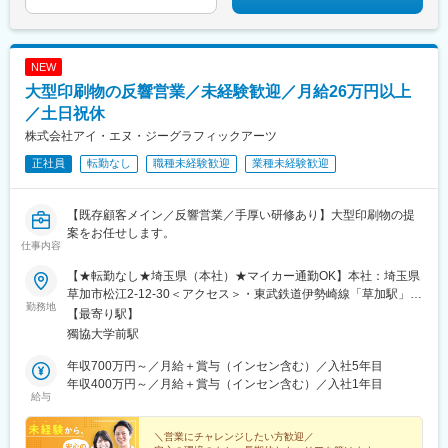
NEW
大型印刷物の反響営業／未経験歓迎／月給26万円以上
／土日祝休
株式会社アイ・エヌ・ジーグラフィックアーツ
正社員
転勤なし
職種未経験歓迎
業種未経験歓迎
【既存顧客メイン／反響営業／手厚い研修あり】大型印刷物の提
案をお任せします。
仕事内容
【★転勤なし★埼玉県（本社）★マイカー通勤OK】本社：埼玉県
草加市松江2-12-30＜アクセス＞・東武鉄道伊勢崎線「草加駅」か
勤務地
ら車で9分・東武鉄道伊勢崎線「獨協大学前駅」から車で11分※受
【最寄り駅】
動喫煙対策あり※マイカー・バイク・自転車通勤OK└ 通勤用自転
獨協大学前駅
車の貸与あり└ 駅すぐの駐輪場代も会社負担
年収700万円～／月給＋賞与（インセン含む）／入社5年目
年収400万円～／月給＋賞与（インセン含む）／入社1年目
給与
＼営業にチャレンジしたい方歓迎／