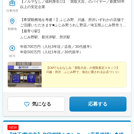
【ノルマなし／福利厚生◎】「買取大吉」のバイヤー／創業50年
以上の安定企業
仕事内容
【希望勤務地を考慮！】ふじみ野、川越、所沢いずれかの店舗で
ご活躍いただきます■ふじみ野うれし野店／埼玉県ふじみ野市うれ
勤務地
し野1-1-5■いなげや川越新河岸店／埼玉県川越市大字砂新田89－
【最寄り駅】
1■所沢上安松店／埼玉県所沢市上安松1116－4※入社後2週間程度
ふじみ野駅、新河岸駅、所沢駅
は、『買取大吉』の本部での研修にご参加いただきます※今後、川
越市・所沢市にて新店がオープン予定です※出張買取は埼玉県内の
年収700万円（入社3年目／店長／30代後半）
お客様宅に限ります。※受動喫煙対策：あり
年収500万円（入社1年目／30代前半）
給与
【CMでもおなじみ「買取大吉」の買取査定スタッフ】
川越・所沢・ふじみ野で、地元に愛されるお店づくり♪
気になる
応募する
NEW