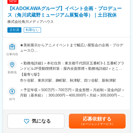
NEW
・撮影セットの建込・大道具
【KADOKAWAグループ】イベント企画・プロデュー
・カメラマン補助・ライティングセッティング
・スタイリング補助
ス（角川武蔵野ミュージアム展覧会等）｜土日祝休
・撮影商品の準備・管理
株式会社角川メディアハウス
正社員
転勤なし
■入社後の流れ
入社後まずはOJT形式で撮影・業務の流れをお伝えします。流れ
を理解した後、少しずつ自走することができる方を期待していま
★美術展示からアニメイベントまで幅広い展覧会の企画・プロデ
す
ュース◎
仕事内容
★年休125日・土日祝休み・リモートワーク可◎
■一緒に働くフォトグラファーについて
★KADOKAWAグループ◎
強いこだわりをもって撮影しています。1枚1枚丁寧に撮影し、例
＜勤務地詳細1＞本社住所：東京都千代田区五番町3-1 五番町グラ
えば商品の魅力を最大限引き出すために、時には1mm単位で位置
ンドビル2F受動喫煙対策：屋内全面禁煙＜勤務地詳細2＞ところ
■採用背景
勤務地
を調整したりシーツのしわ1つに細かくこだわって何度も撮りなお
ざわサクラタウン住所：埼玉県所沢市東所沢和田3丁目31-3 勤務
【最寄り駅】
KADOKAWA のグループ企業として、当社では角川武蔵野ミュー
す事もあります。
地最寄駅：東所沢駅受動喫煙対策：敷地内喫煙可能場所あり変更
市ケ谷駅、東所沢駅、麹町駅、秋津駅、四ツ谷駅、新秋津駅
ジアムでの展覧会やイベントの展示・運営を行なっています。そ
細部へのこだわりを一緒に追及いただける方大歓迎です！
の範囲：会社の定める事業所
の他にも都内や海外での展覧会やイベント展示を手掛けていま
＜予定年収＞500万円～700万円＜賃金形態＞月給制＜賃金内訳＞
す。業績好調につき、この度は新たに企画・プロデュース職を募
■魅力
月額（基本給）：300,000円～400,000円＜月給＞300,000円～
集します。
給与
質の高い撮影現場に関わることが出来る環境です。EC撮影に関わ
400,000円＜昇給有無＞有＜残業手当＞有＜給与補足＞※経験・ス
る知識や経験はもちろん、経験や希望に応じてスタジオ運営全般
キル・年齢を考慮して決定します。■給与改定：年1回■賞与あ
■業務内容
に関わることのできるポジションです。インテリアテイストや幅
り：年2回■年収例：550万円／30歳・経験5年／月給35万円＋諸
展示プロデュース（企画・制作進行）
広いインテリア商品の知識も得ることが出来ます。
手当賃金はあくまでも目安の金額であり、選考を通じて上下する
応募依頼する
展覧会やイベントの全体の進行管理、展示物、空間、映像などの
気になる
可能性があります。月給(月額)は固定手当を含めた表記です。
（エージェントサービス）
制作が主業務となります。
■キャリア
個人の適性や意思を尊重しますが、以下のようなキャリアパスを