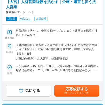
海・関西で28店舗を展開し、今後3年で100店舗の展開を目指して
【大宮】人材営業経験を活かす｜企画・運営も担う法
います。
人営業
さらなる出店を見据え、将来的に複数店舗の店長を担っていただ
株式会社エージェント
ける方を募集します。
正社員
転勤なし
上場企業
■仕事内容：
アドバイザー業務を習得いただいた上で、早期に店長業務をお任
せします。
営業経験を活かし、企画提案からプロジェクト運営まで幅広く挑
戦しませんか？
仕事内容
◎アドバイザー業務
・お客様のヒアリング、住宅会社への紹介、面談設定、相談後の
当社は2020年にTOKYO PRO Marketへ上場し、現在は「第3創業
＜勤務地詳細＞大宮オフィス住所：埼玉県さいたま市大宮区宮町1
フォロー、店頭集客 など
期」として成長を加速しています。
丁目114番1 ORE大宮ビル 2階勤務地最寄駅：JR線／大宮駅受動
デジタルシフトソリューション事業部では、通信・DX領域を中心
勤務地
喫煙対策：屋内全面禁煙変更の範囲：会社の定める事業所
【最寄り駅】
◎店長業務
に事業を展開しており、
大宮駅(埼玉県)、北大宮駅、鉄道博物館駅
・店舗運営(売上・KPI管理、シフト管理など店舗全体のマネジメ
通信業界で20年以上の実績を持ち、NTTドコモ・KDDI・ソフトバ
ント)
ンクをはじめとする大手通信キャリアとの取引を通じて全国各地
＜予定年収＞450万円～550万円＜賃金形態＞月給制＜賃金内訳＞
・店舗スタッフの指導育成、採用、評価
のプロジェクトを運営しています。
月額（基本給）：231,800円～295,800円その他固定手当/月：
・住宅会社との関係性構築
2026年6月に開設した大宮オフィスにて、将来の中核メンバーと
給与
55,000円固定残業手当/月：88,519円～108,272円（固定残業時間
・新規店舗の立ち上げ(オープンまでの推進)
なる企画営業・プロジェクト管理職を募集します。
40時間0分/月）超過した時間外労働の残業手当は追加支給＜月給
・くふうイエタテフェア、各種イベントの運営 など
＞375,319円～459,072円（一律手当を含む）＜昇給有無＞有＜残
■業務内容
業手当＞有＜給与補足＞※経験／スキル／前職等を考慮し、ご相談
応募依頼する
■やりがい／魅力：
・既存顧客への提案およびフォロー
気になる
させていただきます。■給与査定：年2回■全社業績連動賞与：年1
・業種、業界未経験の方が、入社1年で新店舗立ち上げを任された
（エージェントサービス）
・顧客課題のヒアリングおよび企画提案
回賃金はあくまでも目安の金額であり、選考を通じて上下する可
実績があります。年齢、経歴関係なく、実績次第で早期に大きな
・モバイル販売支援プロジェクトやイベントの企画運営
能性があります。月給(月額)は固定手当を含めた表記です。
裁量をお持ちいただけます。
・プロジェクトの進捗管理