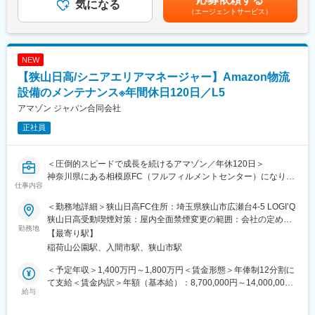
３．改善のための設備メーカーとの折衝、作業や工事の監督
気になる
制限付き株式）、サインオンボーナスを含めた年収をこちらに記
（エージェントサービス）
４．RMEシニアテクニシャンへの教育やトレーニング
載しています。※能力、資格、経歴、経験等を考慮し、面接後に最
５．採用、部下の育成・評価・シフト（勤怠）管理
終決定します。■年収について：年俸制■評価について：年1回の
６．部品購買業務と在庫管理業務、資産管理業務
業務評価による査定有り賃金はあくまでも目安の金額であり、選
これらの業務を確実に実行することによりDSにおけるオペレーシ
考を通じて上下する可能性があります。月給(月額)は固定手当を含
NEW
ョンをサポートし、Amazonの発展にチームとして貢献していた
めた表記です。
【狭山日高/シニアエリアマネージャー】Amazon物流
だきます。
設備のメンテナンス※年間休日120日／L5
■施設内の設備事例
アマゾン ジャパン合同会社
・マテハン設備（一般的な搬送ローラーコンベア）
正社員
・オートソーター設備（商品を搬送しながら自動で仕分けし搬出
するコンベア）
・オートラベラー設備（搬送されている商品を自動でスキャンし
＜圧倒的スピードで成長を続けるアマゾン／年休120日＞
ラベルを貼り付けする設備）
神奈川県にある相模原FC（フルフィルメントセンター）になりま
仕事内容
す。
■Amazonで働くメリット：
・時価総額世界トップクラス、世界最先端の物流拠点で、ご自身
＜勤務地詳細＞狭山日高FC住所：埼玉県狭山市広瀬台4-5 LOGI’Q
Amazonでは Maintenance Sr. Area Manager（SAM）として活躍
のスキルを伸ばすことができます。
狭山日高受動喫煙対策：屋内全面禁煙変更の範囲：会社の定める
いただけるリーダーシップに優れ、生産設備または物流設備のエ
勤務地
事業所
【最寄り駅】
ンジニアリング経験がある方を求めています。組織、予算、プロ
■キャリアパス：
稲荷山公園駅、入間市駅、狭山市駅
ジェクトの管理に携わるため、マネジメント経験を持つエンジニ
・新規設備導入、梱包資材の開発に携わるなど、様々なキャリア
アを求めています。具体的には機械工学、電気工学、生産工学、
パスがあります。
＜予定年収＞1,400万円～1,800万円＜賃金形態＞年俸制12分割に
制御工学の知識があるエンジニア、生産工場での設備改善・品質
・将来的には複数拠点のマネジメントと管理範囲を拡大するポジ
て支給＜賃金内訳＞年額（基本給）：8,700,000円～14,000,000
改善の経験があるエンジニアです。
給与
ションについていただくこともできます。
円固定残業手当/月：300,000円～400,000円（固定残業時間70時
間0分/月）超過した時間外労働の残業手当は追加支給＜月額＞