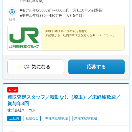
戸田駅(埼玉県)
■モデル年収500万円～600万円（入社10年／副課長）
■モデル年収380～480万円（入社5年目）
給与
JR東日本グループの安定基盤で
未経験から、社内のIT環境を支えるキーパーソンへ。
気になる
応募する
NEW
買取査定スタッフ／転勤なし（埼玉）／未経験歓迎／
賞与年3回
株式会社ユーコム
正社員
転勤なし
職種未経験歓迎
業種未経験歓迎