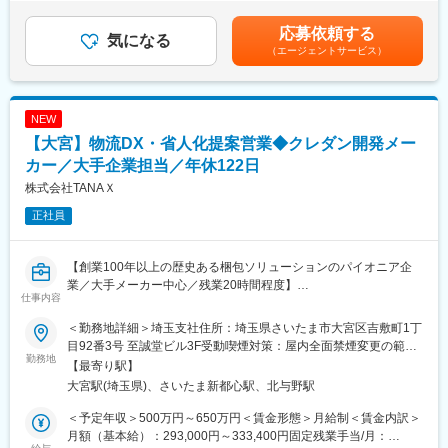
Amazonのフルフィルメントセンター（FC）は他例無い程に自動
■組織について：
1,025,000円～1,566,666円（12分割）（一律手当を含む）＜昇給
化が進んでおり、多様な設備・装置があります。メンテナンスチ
拠点によっても異なりますが、20代～50代と幅広い層の方がご活
有無＞有＜残業手当＞有＜給与補足＞■年収について：年俸制■評
応募依頼する
ームは FC の設備・装置のメンテナンスだけでなく、性能の改
気になる
躍されております。
価について：年1回の業務評価による査定有り賃金はあくまでも目
（エージェントサービス）
善、生産性改善をも担当しています。
定年退職も設けておりませんので、ご本人のご希望によっては長
安の金額であり、選考を通じて上下する可能性があります。月給
期的に就業可能な環境です。
(月額)は固定手当を含めた表記です。
SAM は設備安定稼働・性能改善・生産性改善等のチーム活動をリ
ードします。幅広い技術知識とマネジメント能力の両方が必要な
変更の範囲：会社の定める業務
NEW
仕事です。SAM は担当する FC の設備・装置の状態を分析して改
【大宮】物流DX・省人化提案営業◆クレダン開発メー
善プロジェクト策定し実行する責任があります。さらに、その成
果を他の FC（海外含）に発信し、Amazonの発展に貢献する役割
カー／大手企業担当／年休122日
があります。もちろん、メンテナンスの予算計画、人員計画を策
株式会社TANAＸ
定・実行する責任もあります。
正社員
% of Time：Description of essential functions
1：40% 生産設備、物流設備の生産性、稼働率、品質、コストお
【創業100年以上の歴史ある梱包ソリューションのパイオニア企
よび安全の改善活動
業／大手メーカー中心／残業20時間程度】
2：30% 生産設備、物流設備の修理・メンテナンスおよび予防保
仕事内容
全業務
■本求人の特徴・魅力：
3：10％ 改善のための設備メーカーとの折衝、作業監督・工事監
＜勤務地詳細＞埼玉支社住所：埼玉県さいたま市大宮区吉敷町1丁
◎物流業界で広く採用される巻きダンボール「クレダンR」を開
督
目92番3号 至誠堂ビル3F受動喫煙対策：屋内全面禁煙変更の範
発した老舗メーカー
勤務地
4：10% 優秀な人材の採用、メンバーの評価、シフト作成、人事
囲：会社の定める事業所
【最寄り駅】
◎包装資材だけでなく物流設備・自動化機器・ロボットまで提案
管理と労務管理
大宮駅(埼玉県)、さいたま新都心駅、北与野駅
可能
5： 5% メンテナンステクニシャンへの教育・トレーニング実施
◎大手メーカーを中心に担当し、製造・物流現場の課題解決に携
6： 5% 部品購買業務と在庫管理業務。資産管理業務
＜予定年収＞500万円～650万円＜賃金形態＞月給制＜賃金内訳＞
われる
月額（基本給）：293,000円～333,400円固定残業手当/月：
◎顧客の製造ライン全体を改善するソリューション型営業