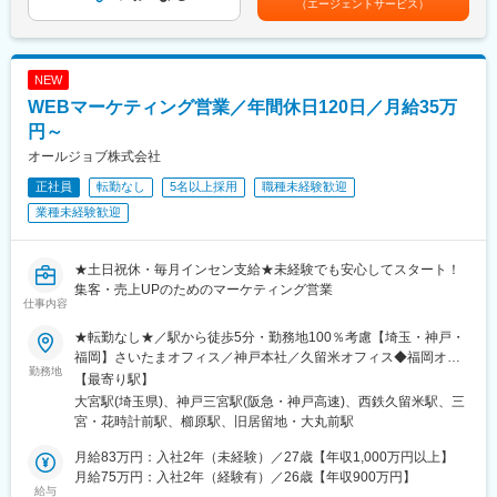
（エージェントサービス）
・与件調査（現場予定地および近隣調査、関連法規・規定調査）
が、その場合は必ず振替休日を取得していただきます。
・設計図面検証
・年間休日125日
・積算
・リモート勤務相談可 ※入社後業務に慣れるまでは出社勤務がメ
・工事与件整理（工程・品質・安全計画立案、施工図チェック）
インとなります。
NEW
・工事管理（発注・工程管理、安全衛生管理、品質管理、予算管
WEBマーケティング営業／年間休日120日／月給35万
理）
◆当社の特徴
・工事検査・検収、保守管理（社内、官庁検査対応、施主検査対
円～
・KADOKAWAグループの中核企業として事業展開をしておりま
応）
す。
オールジョブ株式会社
・アニメや出版IPを活用した独自ビジネスがございます。
正社員
転勤なし
5名以上採用
職種未経験歓迎
【角川武蔵野ミュージアムについて】
・文化施設やイベント運営にも強みを保有しており、業績好調で
アート・アニメ・博物が融合する「角川武蔵野ミュージアム」。
業種未経験歓迎
す。
世界的建築家・隈研吾氏が設計し、多くの来館者が訪れる文化施
設において、企画展や常設展の展示空間作りを通して人々の笑顔
変更の範囲：会社の定める業務
を生み出し、やりがいを実感できるボジションです。
★土日祝休・毎月インセン支給★未経験でも安心してスタート！
https://kadcul.com/
集客・売上UPのためのマーケティング営業
仕事内容
【ほか案件について】
★転勤なし★／駅から徒歩5分・勤務地100％考慮【埼玉・神戸・
KADOKAWAの漫画やアニメのIPを取り扱うイベント展示から、文
福岡】さいたまオフィス／神戸本社／久留米オフィス◆福岡オフ
化財の展覧会や一般企業の展示まで幅広い空間制作に携わってい
勤務地
ィス10月オープン予定◆※博多駅周辺（福岡市）※開所までは久留
【最寄り駅】
ます。
米オフィスでの勤務となります。＜アクセス＞【神戸本社】兵庫
大宮駅(埼玉県)、神戸三宮駅(阪急・神戸高速)、西鉄久留米駅、三
県神戸市中央区三宮町1-4-8 THE PEAK KOBE SANNOMIYA 12
宮・花時計前駅、櫛原駅、旧居留地・大丸前駅
■組織構成
階・阪急電鉄神戸線「神戸三宮」駅より徒歩5分・東海道本線「三
配属部署の人数：5名（部長1名、メンバー4名）
ノ宮」駅より徒歩5分・神戸新交通「三宮」駅より徒歩5分【さい
月給83万円：入社2年（未経験）／27歳【年収1,000万円以上】
平均年齢：30～50代、男女比＝5：1
たまオフィス】★積極採用中埼玉県さいたま市大宮区桜木町１丁
月給75万円：入社2年（経験有）／26歳【年収900万円】
★これまで当社の様々なイベント施工に携わってきた事業部長、
給与
目398番地1 アドグレイス大宮 7階「JR大宮駅」より徒歩7分【久