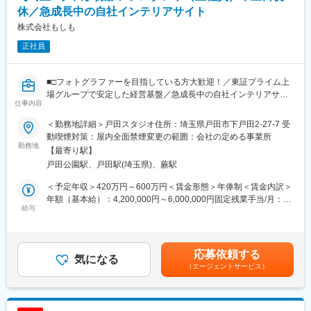
き、配送パートナーの利益向上にもつながるような提案をして頂
休／急成長中の自社インテリアサイト
・SV1名あたりの管理人数：約4名
きます。
株式会社もしも
■当社について
正社員
■働き方：週1～２日程度出張（宿泊を伴う場合有）が発生する可
創業55年、印刷事業を基盤に成長してきた企業です。現在は
能性がありますが、完全週休2日制（土日祝）年休120日です。
BPO（業務受託）や物流、デジタル領域まで事業を拡大し、企業
や自治体の業務をワンストップで支援しています。近年はBPO事
■□フォトグラファーを目指している方大歓迎！／東証プライム上
■キャリアパス：マネジメントなど管理範囲を拡大するポジショ
業の拡大に伴い、案件が増加しており、安定した成長を続けてい
場グループで安定した経営基盤／急成長中の自社インテリアサイ
ン、他部門へのキャリアチェンジなど様々なキャリアパスがあり
ます。
仕事内容
ト『RASIK』の撮影アシスタント／平均残業月13.5時間／離職率
ます。
2.7％・育休復帰率100％■□
＜勤務地詳細＞戸田スタジオ住所：埼玉県戸田市下戸田2-27-7 受
変更の範囲：会社の定める業務
■評価制度：データ数字（生産性の高いチームかどうか）、360度
動喫煙対策：屋内全面禁煙変更の範囲：会社の定める事業所
自社インテリアECサイトの商品撮影のカメラアシスタント業務を
勤務地
サーベイ（自分・上司・ビジネス関係者10名程度のインタビュ
【最寄り駅】
お任せします。撮影対象はベッドを中心とした家具やインテリア
ー）の2項目を考慮し、1年に1回改訂を行います。プロジェクト
戸田公園駅、戸田駅(埼玉県)、蕨駅
商品となります。
の実際の改善案実例も含め評価を受けるため、成果とプロセスの
両方をみてもらうことができチャレンジを推奨される風です。
＜予定年収＞420万円～600万円＜賃金形態＞年俸制＜賃金内訳＞
■業務詳細
年額（基本給）：4,200,000円～6,000,000円固定残業手当/月：
・撮影商品の準備、片づけ（荷受け→開梱→組立→仕込み→梱包
給与
■昇給制度：年に一度昇給のタイミングがあり、中途入社の方でも
66,370円～94,814円（固定残業時間30時間0分/月）超過した時間
→返却or廃棄）
1年以内に昇給をされた方もいます。
外労働の残業手当は追加支給＜月額＞416,370円～594,814円（12
・セット建込
分割）（一律手当を含む）＜昇給有無＞有＜残業手当＞有＜給与
・撮影補助（セッティング、レイアウト、ライティングなど）
補足＞■給与改定年2回（4月／10月）賃金はあくまでも目安の金
応募依頼する
・スタイリング補助（撮影に使う雑貨や備品の設置、アイロンが
気になる
変更の範囲：会社の定める業務
額であり、選考を通じて上下する可能性があります。月給(月額)は
（エージェントサービス）
けなど）
固定手当を含めた表記です。
・商品形成など
■業務の流れ