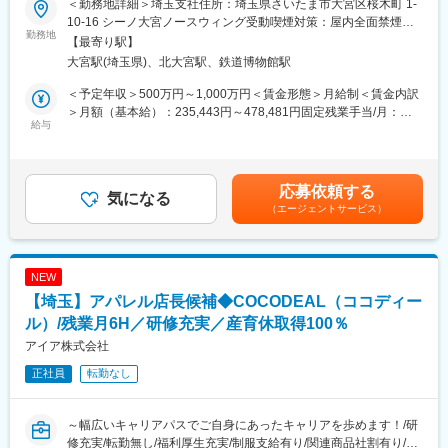
変更の範囲：会社の定める業務
＜勤務地詳細＞埼玉支社住所：埼玉県さいたま市大宮区桜木町 1-
・関係各所との折衝
■業務内容：
10-16 シーノ大宮ノースウィング受動喫煙対策：屋内全面禁煙変
・イベント終了後の振り返り、改善提案
担当施設様の売上最大化に繋がるコンサルティング営業業務をお
勤務地
更の範囲：会社の定める事業所（リモートワーク含む）
【最寄り駅】
任せします。
大宮駅(埼玉県)、北大宮駅、鉄道博物館駅
■組織構成
・最新のマーケットトレンドの把握、理解
配属部署の人数：10 名（部長 1 名、課長1名、メンバー8 名）
・宿泊施設様の現状把握（アクセス人数、予約率、予約単価、予
＜予定年収＞500万円～1,000万円＜賃金形態＞月給制＜賃金内訳
★これまで当社の様々なイベント制作・運営に携わってきたベテ
約経路等）
＞月額（基本給）：235,443円～478,481円固定残業手当/月：
ラン社員よりしっかりサポートをさせていただきます。
・数値分析・課題抽出を通じ宿泊施設様の課題解決に繋がるソリ
給与
74,557円～151,519円（固定残業時間40時間0分/月）超過した時
ューション提案
間外労働の残業手当は追加支給＜月給＞310,000円～630,000円
■働きやすさ
・広告プロモーション出稿による集客強化施策提案
（一律手当を含む）＜昇給有無＞有＜残業手当＞有＜給与補足＞※
・土日祝休み ※イベントの状況により現場に出ることもあります
・マーケティング部門・編成部門と連携したプロモーション企画
上記はあくまで想定であり、ご経験、スキルに応じ決定させて頂
応募依頼する
が、その場合は必ず振替休日を取得していただきます。
への参加促進提案
気になる
きます。■給与改定年2回■賞与年2回■決算賞与有賃金はあくまで
（エージェントサービス）
・年間休日125日
自社のWEBマーケティングのノウハウや数値分析からコンサルテ
も目安の金額であり、選考を通じて上下する可能性があります。
・リモート勤務相談可 ※入社後業務に慣れるまでは出社勤務がメ
ィング提案へのスタイルを実践的に身に付けた後、より地域活性
月給(月額)は固定手当を含めた表記です。
インとなります。
に貢献できるチーム作りにも貢献いただきます。またキャリアの
希望に応じて小規模チームなどのマネジメント業務にもチャレン
NEW
◆当社の特徴
ジいただきます。
【埼玉】アパレル店長候補◆COCODEAL（ココディー
・KADOKAWAグループの中核企業として事業展開をしておりま
す。
■部署、サービスについて：
ル）/残業月6H／研修充実／産育休取得100％
・アニメや出版IPを活用した独自ビジネスがございます。
国内宿泊サイトとしては、最大級の規模を誇り、今後更なる事業
アイア株式会社
・文化施設やイベント運営にも強みを保有しており、業績好調で
成長に向けて、中核を担っていただける人材を募集しておりま
正社員
転勤なし
す。
す。ご入社後のパフォーマンスによって将来的には営業グループ
のリーダー・マネージャー、もしくは他部署へのキャリアステッ
変更の範囲：会社の定める業務
プにて事業の中核を担っていただける方の募集となります。営業
～幅広いキャリアパスでご自身にあったキャリアを歩めます！/研
スキルを高めるだけではなく、チーム運営やマネジメント領域へ
修充実/転勤無し/福利厚生充実/制服支給有り/関連商品社割有り/残
も踏み込んでいきたい、そして事業の成長とともに自身のキャリ