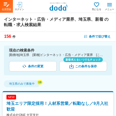
会員登録
ログイン
気になる
メニュー
インターネット・広告・メディア業界、埼玉県、新着
の
転職・求人検索結果
156
条件で並び替え
件
現在の検索条件
[勤務地]埼玉県 [業種]インターネット・広告・メディア業界 [こだわり条件ピックアップ]新着
新着求人をいつでもチェック
条件の変更
この条件を保存
埼玉県
のみで募集中
NEW
埼玉エリア限定採用！人材系営業／転勤なし／9月入社
歓迎
株式会社ONE 大宮支社