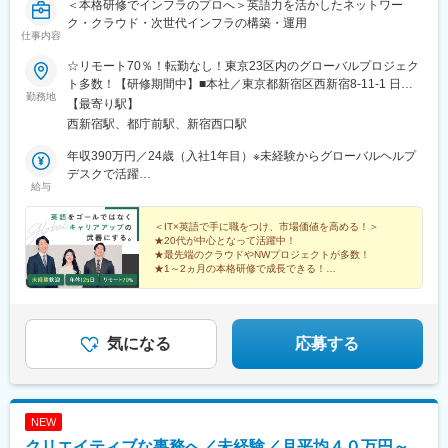
＜利用ツール＞
＜本格研修でインフラのプロへ＞英語力を活かしたネットワー
勤怠：TeamSpirit
ク・クラウド・次世代インフラの構築・運用
仕事内容
労務管理：SmartHR、スプレッドシート
タレントマネジメント：カオナビ
☆リモート70％！転勤なし！東京23区内のグローバルプロジェク
ト多数！【研修期間中】■本社／東京都新宿区西新宿8-11-1 日東
■魅力：
勤務地
星野ビル5F└「西新宿駅」より徒歩2分※都庁前駅や新宿西口駅か
【最寄り駅】
・1人労務からチーム化のフェーズを一貫して関われる
らもアクセス良好です！【研修終了後】■東京23区を中心とした
西新宿駅、都庁前駅、新宿西口駅
・上場企業レベルの労務体制構築に携われる
東京・神奈川・埼玉・千葉などのITプロジェクト先※希望・通勤時
・将来的にチーム組成・マネジメントを担える
間をしっかり考慮し、話し合いをして決定します。※出社・ハイブ
年収390万円／24歳（入社1年目）※未経験からグローバルヘルプ
・経営と近い距離で意思決定に関与できる
リッド・リモートでの勤務形態がございますが原則、 関東在住
デスクで活躍
給与
の方もしくは、関東に引っ越しが可能な方が対象となります。※プ
年収540万円／27歳（入社3年目） ※海外ベンダーとチームを繋ぐ
■配属先：
ロジェクトにより、短期海外出張・長期海外出張などの勤務の可
ブリッジSE
コーポレート本部 コーポレート部 労務ユニット
能性もあります。
＜IT×英語で手に職をつけ、市場価値を高める！＞
・現状：1名体制（30代女性）
★20代が中心となって活躍中！
・今後：本ポジションを起点にチーム化を想定
★最先端のクラウドやNWプロジェクトが多数！
★1～2ヵ月の本格研修で成長できる！
★土日祝休み／年休125日／リモート70％
■入社後のイメージ：
★将来はスペシャリストやPM/PLも◎
・～半年：実務キャッチアップ＋主担当化
・半年～1年：仕組み化・改善推進
気になる
応募する
・1年以降：体制構築～チーム化をリード
■キャリアプラン：
基本的にはご本人の適性や意思を尊重しますが、以下のようなキ
ャリアパスを想定しております。
NEW
・労務リーダー／マネージャーへのステップアップ
クリエイティブな事務へ／未経験／月平均４０万円～