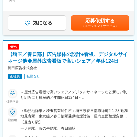
給与
変更の範囲：会社の定める業務
45,782円～52,100円（固定残業時間20時間0分/月）超過した時間
◎フルフレックス制・土日祝休み・年間休日122日
外労働の残業手当は追加支給＜月給＞338,782円～385,500円（一
律手当を含む）＜昇給有無＞有＜残業手当＞有＜給与補足＞※経
■募集背景
験・能力等を考慮の上、当社規定により決定します。■給与改定：
応募依頼する
創業以来100年以上にわたり、包装・梱包・物流・プロモーショ
気になる
年1回（4月）■賞与：年2回（7月・12月）賃金はあくまでも目安
（エージェントサービス）
ン分野で事業を展開してきた同社。
の金額であり、選考を通じて上下する可能性があります。月給(月
近年は製造業・物流業界を中心に「自動化」「省人化」「物流
額)は固定手当を含めた表記です。
DX」へのニーズが急速に高まっています。
その中包装資材メーカーとして培ったノウハウに加え、物流設備
NEW
やロボット導入までトータルで提案できる強みを活かし、市場シ
【埼玉／春日部】広告媒体の設計※看板、デジタルサイ
ェアを拡大しています。
今後さらなる事業成長を見据え、関東エリアの大手顧客への提案
ネージ他◆屋外広告看板で高いシェア／年休124日
体制強化を目的として営業メンバーを募集します。
長田広告株式会社
正社員
転勤なし
■職務概要
包装・梱包・物流分野における機器や関連資材の提案営業をお任
せします。
～屋外広告看板で高いシェア／デジタルサイネージなど新しい取
お客様は製造業を中心とした大手企業がメイン。
り組みにも積極的／年間休日124日～
現場の課題やニーズを把握しながら、生産性向上や物流改善に向
仕事内容
けた最適なソリューションを提案していただきます。
◆◇当ポジションの魅力◇◆
＜勤務地詳細＞埼玉営業所住所：埼玉県春日部市緑町2-1-28 勤務
・建築士資格を活かし、街に“形として残る”広告物の設計に携われ
■業務の特徴：
地最寄駅：東武線／春日部駅受動喫煙対策：屋内全面禁煙変更の
る仕事
勤務地
現場を直接確認しながら改善点を見つけ出し、お客様ごとに最適
範囲：会社の定める事業所
【最寄り駅】
・企画～申請・行政対応まですべて内製で一気通貫で携われる
なソリューションを企画・提案していきます。
一ノ割駅、藤の牛島駅、春日部駅
・屋外広告からデジタルサイネージ・LEDビジョンまで、専門領
・既存顧客への定期訪問／製造現場や物流現場の課題ヒアリング
域を段階的に広げられるキャリアパス