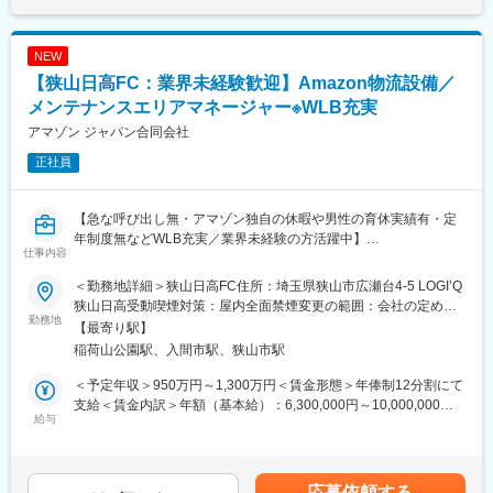
いる自社オリジナル製品です。
記です。
■当社の魅力：
NEW
（1）長期就業可能な社風
【狭山日高FC：業界未経験歓迎】Amazon物流設備／
非常にアットホームな社風が特徴の為、平均勤続年数も約12年と
長期就業する社員が多いのが特徴です。
メンテナンスエリアマネージャー※WLB充実
アマゾン ジャパン合同会社
（2）女性も活躍しやすい環境
正社員
女性社員も働きやすい環境で、現在女性社員は約100名ですが、
既に延べ約45名が育児休業を取得し、もとの職場に復職していま
す。
【急な呼び出し無・アマゾン独自の休暇や男性の育休実績有・定
年制度無などWLB充実／業界未経験の方活躍中】
（3）業界トップクラスシェアの安定した基盤
仕事内容
メイン商材である土木工事積算システム「Gaia」シリーズを筆頭
■業務概要：
に、建設業様向けソフトを販売しています。計画、入札、収支管
＜勤務地詳細＞狭山日高FC住所：埼玉県狭山市広瀬台4-5 LOGI’Q
物流設備/施設内の保全・保守とチームのマネジメントをご担当頂
理、書類作成、工程管理などの業務フローを総合的に支援する多
狭山日高受動喫煙対策：屋内全面禁煙変更の範囲：会社の定める
きます。コンベアで商品を運搬し、棚入れ、梱包、仕分けといっ
勤務地
種多様な商品群は、高い評価を得ています。創業以来培ったノウ
事業所
【最寄り駅】
たあらゆるプロセスを自動化・効率化のために機械によって行っ
ハウを基に、お客様にご満足いただけるサポートサービスなど、
稲荷山公園駅、入間市駅、狭山市駅
ております。
時代の変化やニーズにあわせた改善活動を続けています。
＜予定年収＞950万円～1,300万円＜賃金形態＞年俸制12分割にて
■担当業務：施設内の設備保全とマネジメント業務を行っていただ
変更の範囲：会社の定める業務
支給＜賃金内訳＞年額（基本給）：6,300,000円～10,000,000円
きます。
給与
固定残業手当/月：200,000円～300,000円（固定残業時間70時間0
１．サイトに導入されている物流設備の保全/保守作業・管理
分/月）超過した時間外労働の残業手当は追加支給＜月額＞
２．物流設備の生産性、稼働率、品質、コストおよび安全の改善
725,000円～1,133,333円（12分割）（一律手当を含む）＜昇給有
活動
無＞有＜残業手当＞有＜給与補足＞※基本給のほか、RSU（譲渡
応募依頼する