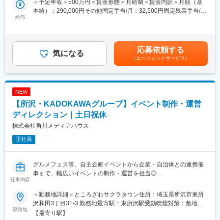
・生産ラインや物流工程の現状分析
＜予定年収＞500万円＜賃金形態＞月給制＜賃金内訳＞月額（基
・包装資材や梱包資材の提案
本給）：290,000円その他固定手当/月：32,500円固定残業手当/
■業務概要
給与
・物流機器、自動化設備、ロボット導入提案
月：25,100円（固定残業時間10時間0分/月）超過した時間外労働
屋外広告看板やデジタルサイネージ設置に伴う、広告媒体の設計
＜課題例＞梱包コスト削減／人手不足解消／作業負荷軽減／輸送
の残業手当は追加支給＜月給＞347,600円（一律手当を含む）＜
業務全般をお任せします。工作物確認申請を中心に、設計・構造
品質向上 等
昇給有無＞有＜残業手当＞有＜給与補足＞※経験・能力等を考慮し
検討・申請書類作成・行政対応まで、全工程を自社グループ内で
て決定します。■固定手当には役職手当（月10,000円）、地域手
応募依頼する
完結している点が特徴です。
気になる
■配属部署：
当（月22,500円）を含む■昇給：有（年1回）■賞与：有（年2回）
（エージェントサービス）
7名で構成しております。
賃金はあくまでも目安の金額であり、選考を通じて上下する可能
■具体的な業務内容
性があります。月給(月額)は固定手当を含めた表記です。
・建植看板・壁面看板等における
■この仕事の特徴・魅力：
└ 工作物確認申請書の作成
・包装資材メーカーでありながら、物流設備や搬送機器、ロボッ
NEW
└ CADによる設計図面作成
トなどの提案も可能です。
【所沢・KADOKAWAグループ】イベント制作・運営
└ 構造検討・安全性の確認
お客様の課題に応じて最適な組み合わせを提案できるため、営業
└ 行政（自治体）との協議・対応
ディレクション｜土日祝休
として高い提案力を身につけられます。
・デジタルサイネージ（CS・DS）設置に伴う
◎製造業・物流業界では慢性的な人手不足を背景に、自動化・省
株式会社角川メディアハウス
└ 設置可否検討
人化ニーズが年々拡大しています。
正社員
└ 構造計算・図面作成
今後も成長が見込まれる市場で専門知識を身につけることで、営
└ 関連機材の手配
業としての市場価値向上につながります。
※既設建物への設置が中心となるため、すべての案件で個別の構造
グルメフェス等、自主企画イベントから企業・自治体との連携催
検討が発生します
変更の範囲：会社の定める業務
事まで、幅広いイベントの制作・運営を担当◎
※全体の約1割程度は、標準仕様では対応できない「特殊部材」を
仕事内容
★年休125日・土日祝休み・リモートワーク可◎
用いた設計案件です
★KADOKAWAグループ◎
＜勤務地詳細＞ところざわサクラタウン住所：埼玉県所沢市東所
■配属組織について
沢和田3丁目31-3 勤務地最寄駅：東所沢駅受動喫煙対策：敷地内
■採用背景
勤務地
・設計部門：計12名（ 技術系：9名／事務系：3名）
喫煙可能場所あり変更の範囲：会社の定める事業所
【最寄り駅】
KADOKAWAグループの一員として、当社ではところざわサクラ
・平均年齢：47.5歳