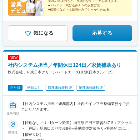
安心の環境のもと、長期的なキャリアを築けます。
■テレアポ・飛び込みナシの反響営業
■残業少なめ・土日祝休みでしっかり休める
■街中で見かける有名ブランドのウィンドウディスプレ
イなど
仕事のやりがいも◎
気になる
応募する
NEW
社内システム担当／年間休日124日／家賃補助あり
株式会社ＪＲ東日本グリーンパートナーズ(JR東日本グループ)
正社員
転勤なし
職種未経験歓迎
業種未経験歓迎
【社内システム担当／総務部内】社内のインフラ整備業務をご担
当いただきます。
仕事内容
【転勤なし／U・Iターン歓迎】埼玉県戸田市新曽847-5＜アクセス
＞「戸田」駅東口より徒歩8分※受動喫煙対策あり※将来的には、
勤務地
キャリアアップに伴い転勤が発生する場合があります。その際も
【最寄り駅】
ご相談させていただきます（希望に合わない転勤はありません）