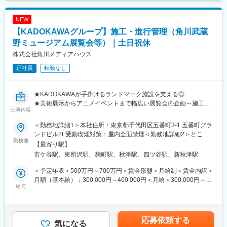
《具体的な業務内容》
想定しております。
・リサーチ（企画プランニング、展示案企画）
・フォトグラファー
NEW
・展示進行管理（スケジュール、予算管理、各部門への調整）
・スタジオ運営
【KADOKAWAグループ】施工・進行管理（角川武蔵
・展示物制作（映像、デジタル展示などの制作）
野ミュージアム展覧会等）｜土日祝休
■公式ストア RASIKについて：
【角川武蔵野ミュージアムについて】
https://rasik.style/
株式会社角川メディアハウス
アート・アニメ・博物が融合する「角川武蔵野ミュージアム」。
「くらしに寄りそい、少し上のおしゃれを届ける」をコンセプト
正社員
転勤なし
世界的建築家・隈研吾氏が設計し、多くの来館者が訪れる文化施
に、公式、複数のECモールへの出店をしている家具・インテリア
設において、企画展や常設展の展示作りを通して人々の笑顔を生
ブランドです。
み出し、やりがいを実感できるポジションです。
★KADOKAWAが手掛けるランドマーク施設を支える◎
https://kadcul.com/
変更の範囲：会社の定める業務
★美術展示からアニメイベントまで幅広い展覧会の企画～施工◎
仕事内容
★年休125日・土日祝休み・リモートワーク可◎
【その他案件について】
KADOKAWAの漫画やアニメのIPを取り扱うイベント展示から、文
＜勤務地詳細1＞本社住所：東京都千代田区五番町3-1 五番町グラ
■採用背景
化財の展覧会や一般企業の展示まで幅広い展示に携わっていま
ンドビル2F受動喫煙対策：屋内全面禁煙＜勤務地詳細2＞ところ
KADOKAWA のグループ企業として、当社では角川武蔵野ミュー
勤務地
す。
ざわサクラタウン住所：埼玉県所沢市東所沢和田3丁目31-3 勤務
【最寄り駅】
ジアムでの展覧会やイベントの展示・運営を行なっています。企
地最寄駅：東所沢駅受動喫煙対策：敷地内喫煙可能場所あり変更
市ケ谷駅、東所沢駅、麹町駅、秋津駅、四ツ谷駅、新秋津駅
画～施工を幅広く行う部署で、この度は新たに施工・進行管理職
■組織構成
の範囲：会社の定める事業所
を募集します。
配属部署の人数：5名（部長1名、メンバー4名）
＜予定年収＞500万円～700万円＜賃金形態＞月給制＜賃金内訳＞
平均年齢：30～50代、男女比＝5：1
月額（基本給）：300,000円～400,000円＜月給＞300,000円～
■業務内容
給与
★これまで当社の様々なイベントに携わってきた事業部長、なら
400,000円＜昇給有無＞有＜残業手当＞有＜給与補足＞※経験・ス
展示・施工管理（空間デザイン）
びにベテラン社員よりしっかりサポートをさせていただきます。
キル・年齢を考慮して決定します。■給与改定：年1回■賞与あ
展覧会やイベントの施工発注、管理、監督が主業務となります。
り：年2回■年収例：550万円／30歳・経験5年／月給35万円＋諸
■働きやすさ
手当賃金はあくまでも目安の金額であり、選考を通じて上下する
応募依頼する
《具体的には》
気になる
・土日祝休み ※イベントの状況により現場に出ることもあります
可能性があります。月給(月額)は固定手当を含めた表記です。