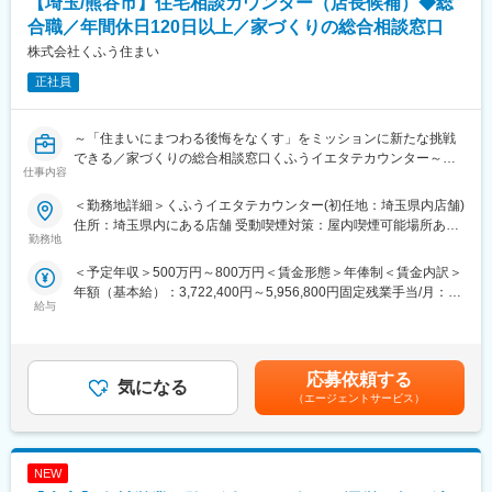
【埼玉/熊谷市】住宅相談カウンター（店長候補）◆総
合職／年間休日120日以上／家づくりの総合相談窓口
株式会社くふう住まい
正社員
～「住まいにまつわる後悔をなくす」をミッションに新たな挑戦
できる／家づくりの総合相談窓口くふうイエタテカウンター～
仕事内容
■概要：
＜勤務地詳細＞くふうイエタテカウンター(初任地：埼玉県内店舗)
家づくりの総合相談窓口『くふうイエタテカウンター』の店長候
住所：埼玉県内にある店舗 受動喫煙対策：屋内喫煙可能場所あり
補を募集します。
勤務地
変更の範囲：会社の定める事業所
店舗スタッフを経験した後、1店舗の店長を経て、複数店舗の店長
＜予定年収＞500万円～800万円＜賃金形態＞年俸制＜賃金内訳＞
や新店舗の立ち上げを担っていただく予定です。
年額（基本給）：3,722,400円～5,956,800円固定残業手当/月：
給与
106,500円～170,300円（固定残業時間45時間0分/月）超過した時
■募集背景：
間外労働の残業手当は追加支給＜月額＞416,700円～666,700円
当社「くふう住まい」は、“住まいにまつわる後悔をなくす”をミッ
（12分割）（一律手当を含む）＜昇給有無＞有＜残業手当＞有＜
ションに、家づくりに関する相談カウンター・イベント・メディ
給与補足＞※上記年収には、45時間分のみなし残業代を含みま
ア・SaaSを運営する情報サービス企業です。
応募依頼する
気になる
す。※詳細は、経験・能力を考慮した上で決定■給与改定：年2回
『くふうイエタテカウンター』は、注文住宅やリフォーム・リノ
（エージェントサービス）
（4月、10月）賃金はあくまでも目安の金額であり、選考を通じ
ベーションを検討している方への無料相談＆住宅会社紹介サービ
て上下する可能性があります。月給(月額)は固定手当を含めた表記
スです。
です。
店舗数は急速に拡大しており、2024年には静岡を中心に6店舗だ
NEW
ったところから、2年弱で20店舗を新規出店。現在は関東・東