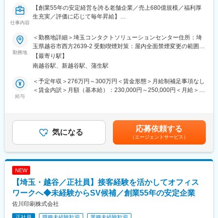
【創業55年の安定経営を誇る老舗企業／売上680億規模／福利厚
■他社との差別化ポイント
生充実／評価に応じて毎年昇給】
（1）中古車販売事業に強みを持つのはもちろんのことながら、
仕事内容
それ以外のサービスも幅広く運営をしているからこそ、顧客に
◎「オペレーター経験を活かして次のキャリアへ進みたい」「将
より幅広く深入りしたソリューション提案が可能
＜勤務地詳細＞埼玉コンタクトソリューションセンター住所：埼
来的にはSVや管理職を目指したい」そんな方へ。入社後は業務理
（2）売上のみではなく、顧客や自動車業界にとっての前進とは何
玉県越谷市西方2639-2 受動喫煙対策：屋内全面禁煙変更の範囲：
解からスタートし、品質管理やスタッフ育成、案件運営を学びな
勤務地
かを考え抜く志向性の方が多い
会社の定める事業所
【最寄り駅】
がら、将来的にはSV・マネージャーとして活躍できる環境です。
南越谷駅、新越谷駅、蒲生駅
◎
■働き方/環境について：
・直行直帰スタイルをとっており、各営業パーソンに裁量権が与
＜予定年収＞276万円～300万円＜賃金形態＞月給制補足事項なし
■職務内容
えられています。
＜賃金内訳＞月額（基本給）：230,000円～250,000円＜月給＞
企業や自治体から受託した事務局運営・コールセンター運営の管
給与
・平均残業時間20時間／月。働き方も自らコントロールしやすい
230,000円～250,000円＜昇給有無＞有＜残業手当＞有＜給与補足
理業務を中心にお任せします。まずはオペレーター業務や事務セ
環境です。
＞※詳細は経験・能力を考慮の上、同社規定により決定■給与改
ンター業務を経験し、業務の流れや運営方法を学んでいただきま
・家族手当、車通勤手当など福利厚生が充実し、顧客に寄り添い
定：年1回（5月）■賞与：年2回（6・12月）賃金はあくまでも目
す。
きった提案が可能です。
安の金額であり、選考を通じて上下する可能性があります。月給
応募依頼する
その後はSV候補として、業務の進捗管理やスタッフのフォロー、
気になる
(月額)は固定手当を含めた表記です。
（エージェントサービス）
業務改善の企画・実行等、センター運営に関わる仕事へステップ
■キャリアパス：
アップしていただきます。コールセンター経験を活かしながら、
将来的には営業戦略部門や子会社への出向、IT部門へ転身など豊
「対応する側」から「運営・管理する側」へのキャリアアップを
富なキャリア選択も可能となります。
実現できるポジションです。
NEW
■総合カンパニーとして安定基盤を形成。「カー！といえばグーネ
【埼玉・越谷／正社員】接客経験を活かしてオフィス
■入社後の流れ
ット」のCMでも馴染みのある知名度の高い商材を扱います。
＜未経験からSVを目指せる育成体制＞
ワークへ◆未経験からSV候補／創業55年の安定企業
※日本最大級の中古車登録数を誇る「グーネット」を主力事業に、
▼入社後：OJTを中心に、オペレーター業務や事務センター運営
自動車関連情報のネットメディアを展開しています。
佐川印刷株式会社
の実務を経験し、実務を通じて業務内容や運営の仕組みを理解し
正社員
職種未経験歓迎
業種未経験歓迎
ていただきます。