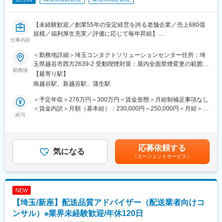
変更の範囲：会社の定める業務
▼その後：品質管理・進捗管理・メンバー対応などの管理業務を
【未経験歓迎／創業55年の安定経営を誇る老舗企業／売上680億
段階的に習得。先輩社員のサポートのもと、チーム運営の経験を
規模／福利厚生充実／評価に応じて毎年昇給】
積んでいただきます。
仕事内容
◎「接客や保育の経験を活かしたい」「立ち仕事中心の働き方を
▼将来的には：SVとしてスタッフマネジメント・案件運営・業務
＜勤務地詳細＞埼玉コンタクトソリューションセンター住所：埼
見直したい」「将来的にはマネジメントにも挑戦したい」そんな
改善・顧客対応を担い、組織運営の中核として活躍いただきま
玉県越谷市西方2639-2 受動喫煙対策：屋内全面禁煙変更の範囲：
方へ。人と関わる力を活かしながら、スタッフ育成やチーム運営
勤務地
す。さらにその先は、組織マネジメント・複数案件の統括、新規
会社の定める事業所
【最寄り駅】
を学び、将来的にはSV・マネージャーを目指せるポジションで
案件立ち上げなどを担う管理職へのキャリアアップも可能です。
南越谷駅、新越谷駅、蒲生駅
す。◎
■主なクライアント先
＜予定年収＞276万円～300万円＜賃金形態＞月給制補足事項なし
■職務内容
・大手企業（通信・保険・ECなど）
＜賃金内訳＞月額（基本給）：230,000円～250,000円＜月給＞
企業や自治体から受託した事務局運営やコールセンター運営の管
給与
・官公庁、自治体
230,000円～250,000円＜昇給有無＞有＜残業手当＞有＜給与補足
理業務をお任せします。
・教育機関
＞※詳細は経験・能力を考慮の上、同社規定により決定■給与改
まずはオペレーター業務や事務センター業務を経験し、業務の流
・小売、メーカー
定：年1回（5月）■賞与：年2回（6・12月）賃金はあくまでも目
れや運営方法を学んでいただきます。
社会インフラに関わる案件も多く、安定した受注基盤がありま
安の金額であり、選考を通じて上下する可能性があります。月給
応募依頼する
その後はSV候補として、業務の進捗管理やスタッフのフォロー、
気になる
す。
(月額)は固定手当を含めた表記です。
（エージェントサービス）
業務改善の企画・実行等の組織運営に関わる仕事へステップアッ
プしていただきます。
■組織構成
接客や保育の現場で培ったコミュニケーション力や相手に寄り添
・課長1名、リーダー1名、社員3名、パート・派遣スタッフ複数
う力を活かしながら、チームを支える役割として活躍いただけま
名
NEW
す。
・SV1名あたりの管理人数：約4名
【埼玉/新座】配送品質アドバイザー（配送業者向けコ
■入社後の流れ
ンサル）※業界未経験歓迎/年休120日
■当社について
＜未経験からSVを目指せる育成体制＞