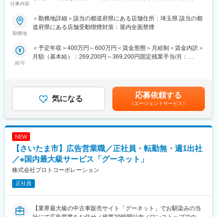
仕事内容
業少/住宅手当有～
アアップをしていきたい意欲のある方を求めています。
■概要：
＜勤務地詳細＞該当の都道府県にある店舗住所：埼玉県 該当の都
レディースアパレルを展開する当社でCOCODEALにて、アパレル
■事業について：
道府県にある店舗受動喫煙対策：屋内全面禁煙
店長候補を募集しております。
勤務地
楽天トラベル：http://travel.rakuten.co.jp/
採用情報・事業紹介・事業長メッセージ等：
＜予定年収＞400万円～600万円＜賃金形態＞月給制＜賃金内訳＞
■COCO DEAL https://cocodeal.jp/
https://corp.rakuten.co.jp/careers/travel/
月額（基本給）：269,200円～369,200円固定残業手当/月：
程よい甘さとトレンド感を取り入れた、女性らしく今っぽいスタ
給与
30,800円（固定残業時間20時間0分/月）超過した時間外労働の残
イルを提案するブランド。
■募集背景：
業手当は追加支給＜月給＞300,000円～400,000円（一律手当を含
楽天トラベル独自の施策と楽天エコシステムのクロスユースが功
む）＜昇給有無＞有＜残業手当＞有＜給与補足＞※経験・能力によ
■職務詳細：
を奏し、シェアを拡大しております。今後もインバウンドなどあ
って優遇いたします■昇給年1回（4月）、賞与年2回（6月・12
接客・販売や商品／在庫管理などの業務に携わっていただきま
応募依頼する
らゆる面でより一層宿泊施設様とのリレーションを強化し、より
気になる
月）、決算賞与（2月）※業績による賃金はあくまでも目安の金額
す。ほかにも店頭業務に加え、レイアウトやスタッフ教育などマ
魅力的なOTAを目指していきたいと考えております。
（エージェントサービス）
であり、選考を通じて上下する可能性があります。月給(月額)は固
ネジメントに寄った業務をお任せさせていただきます。
優秀な同僚と切磋琢磨していける人材を募集します。
定手当を含めた表記です。
多くのアパレル会社がディスプレイや店内レイアウトなどを、本
社で一括しているのに対して、当社はショップスタッフにプラスα
変更の範囲：会社の定める業務
NEW
の仕掛けを任せています。売るだけではなく、店舗管理のイロハ
を学ぶチャンスが全てのスタッフにあります！
【さいたま市】広告営業職／正社員・転勤無・週1出社
／※国内最大級サービス「グーネット」
■業務の特徴：
株式会社プロトコーポレーション
◎商品に自信を持ってオススメできます
商品企画～生産～販売までを一貫して手掛けているため、商品の
正社員
特長をスタッフもしっかり理解できます。
スタッフやお客様の声が企画に商品反映されることもあります。
【業界最大級の中古車販売サイト「グーネット」でお馴染みの当
◎お客様専属のスタイリストになれます
社にて広告営業をお任せ／残業20時間以内／ワンストップでの幅