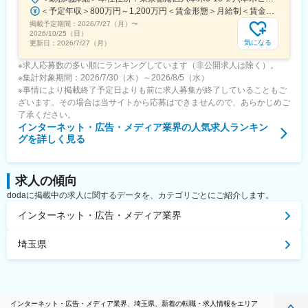
＜予定年収＞800万円～1,200万円＜賃金形態＞月給制＜賃金内訳＞月額（基本給）：598,822円～837,000円固定残業手当/月：109,011円～163,480円（固定残業時間25時間0分/月）超過した時間外労働の残業手当は追加支給＜月給＞707,833円～1,000,480円（一律手当を含む）＜昇給有無＞有＜残業手当＞有賃金はあくまでも目安の金額であり、選考を通じて上下する可能性があります。月給(月額)は固定手当を含めた表記です。
掲載予定期間：
2026/7/27（月）
〜
2026/10/25（日）
気になる
更新日：
2026/7/27（月）
※求人応募数の多い順にランキングしています（非公開求人は除く）。
※集計対象期間：2026/7/30（木）～2026/8/5（水）
※事情により掲載終了予定日よりも前に求人募集が終了していることもご
ざいます。その場合は当サイトから応募はできませんので、あらかじめご
了承ください。
インターネット・広告・メディア業界
の人気求人ランキン
グを詳しく見る
求人の傾向
dodaに掲載中の求人に関するデータを、カテゴリごとにご紹介します。
インターネット・広告・メディア業界
埼玉県
インターネット・広告・メディア業界、埼玉県、新着の転職・求人情報をエリア