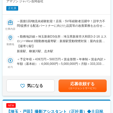
当社は創業55年、印刷事業を基盤に成長してきた企業です。現在
アマゾン ジャパン合同会社
▼入社後：OJTを中心に、オペレーター業務や事務センター運営
はBPO（業務受託）や物流、デジタル領域まで事業を拡大し、企
正社員
の実務を経験し、実務を通じて業務内容や運営の仕組みを理解し
業や自治体の業務をワンストップで支援しています。近年はBPO
ていただきます。
事業の拡大に伴い、コールセンター・事務センターの案件が増加
しており、安定した成長を続けています。
～面接1回/物流未経験歓迎！店長・SV等経験者活躍中！語学力不
▼その後：品質管理・進捗管理・メンバー対応などの管理業務を
問/提携する配送パートナーに向けた品質等の改善業務をお任せし
段階的に習得。先輩社員のサポートのもと、チーム運営の経験を
変更の範囲：会社の定める業務
仕事内容
ます/産休育休制度充実～
積んでいただきます。
＜勤務地詳細＞埼玉新座DS住所：埼玉県新座市大和田3-2-16 エス
■業務内容：アマゾンの配送をお任せしている配送パートナーに対
▼将来的には：SV（スーパーバイザー）としてスタッフマネジメ
ロジーWest 3階勤務地最寄駅：新座駅受動喫煙対策：屋内全面禁
して品質、業務改善を行いサービス品質の向上を目指していただ
勤務地
ント・案件運営・業務改善・顧客対応を担い、組織運営の中核と
煙変更の範囲：会社の定める事業所
【最寄り駅】
きます。
して活躍いただきます。さらにその先は、組織マネジメント・複
新座駅、柳瀬川駅、志木駅
・配送デポへの訪問を通じた、配送オペレーション上の効率改善
数案件の統括、新規案件立ち上げなどを担う管理職へのキャリア
施策の立案、実行
アップも可能です。
＜予定年収＞439万円～500万円＜賃金形態＞年俸制＜賃金内訳＞
・担当エリア全体の配送ネットワークの状況分析、報告
年額（基本給）：4,000,000円～5,000,000円＜月額＞333,333円
・配送パートナーと協働した配送チームの構築、チーム運営のサ
給与
■主なクライアント先
～416,666円（12分割）＜昇給有無＞有＜残業手当＞有＜給与補
ポート
・大手企業（通信・保険・ECなど）
足＞■年1回の業務評価による査定有り■時間外労働手当は労働時
・配送オペレーション手順のトレーニングやコーチングの実施
・官公庁、自治体
間に応じて支給■表記の年収・月額は選考を通じて年齢・経験・ス
など
・教育機関
キル等を考慮し決定します。賃金はあくまでも目安の金額であ
応募依頼する
※Amazonの提携の配送会社を複数拠点担当します。エリアは配属
気になる
・小売、メーカー
り、選考を通じて上下する可能性があります。月給(月額)は固定手
（エージェントサービス）
拠点の近隣エリアを担当します。
社会インフラに関わる案件も多く、安定した受注基盤がありま
当を含めた表記です。
※基本は土日祝休日ですが、現場の状況によっては年に数回土日出
す。
社が発生する可能性があります（振替休日支給）
■組織構成
NEW
■期待する役割：アマゾンクオリティーの配送をどのエリアにおい
・課長1名、リーダー1名、社員3名、パート・派遣スタッフ複数
【埼玉・戸田】撮影アシスタント（正社員）◆土日祝
ても実現するための重要なポジションとなります。良い関係を築
名