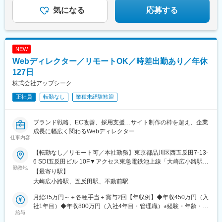
気になる
応募する
NEW
Webディレクター／リモートOK／時差出勤あり／年休
127日
株式会社アップシーク
正社員
転勤なし
業種未経験歓迎
ブランド戦略、EC改善、採用支援…サイト制作の枠を超え、企業
成長に幅広く関わるWebディレクター
仕事内容
【転勤なし／リモート可／本社勤務】東京都品川区西五反田7-13-
6 SDI五反田ビル 10F▼アクセス東急電鉄池上線「大崎広小路駅」
勤務地
より徒歩8分JR・東急電鉄・都営地下鉄各線「五反田駅」より徒
【最寄り駅】
歩9分東急電鉄目黒線「不動前駅」より徒歩12分【リモートワー
大崎広小路駅、五反田駅、不動前駅
クもOK】6ヶ月程度の研修期間中は出社がメインですが、その後
は能力に応じて在宅勤務も可能です（社内規定あり）。
月給35万円～＋各種手当＋賞与2回【年収例】◆年収450万円（入
社1年目）◆年収800万円（入社4年目・管理職）※経験・年齢・能
給与
力などを考慮し、決定します。※上記月給には、固定残業代（40