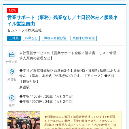
NEW
営業サポート（事務）残業なし／土日祝休み／服装ネ
イル髪型自由
セカンドラボ株式会社
正社員
転勤なし
職種未経験歓迎
業種未経験歓迎
自社運営サービスの【営業サポート全般／請求書・リスト管理・
求人原稿の管理など】
仕事内容
◆本社／東京都新宿区西新宿2-4-1 新宿NSビル6階※転勤はありま
せん。※基本、本社内での勤務のみです。【アクセス】◆各線「新
勤務地
宿駅」西口・南口より徒歩7分＜変更の範囲＞ 法人の定める就業
【最寄り駅】
場所
新宿駅
◆年収440万円 / 26歳（入社3年目）
◆年収400万円 / 24歳（入社2年目）
給与
★残業はほんの数秒！毎日定時退社しています♪★電話
やメールのみの業務。直接お客様と会うことはないので
私服OK♪★原稿作成などクリエイティブなお仕事もでき
ます♪★土日休みの完全週休2日♪★やりがいも、安心し