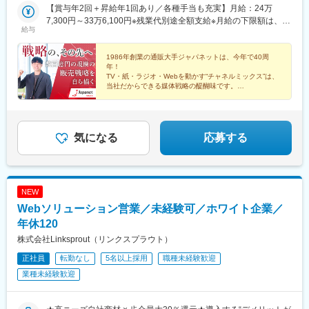
【賞与年2回＋昇給年1回あり／各種手当も充実】月給：24万
7,300円～33万6,100円※残業代別途全額支給※月給の下限額は、経
給与
歴を考慮の上、当社規定により決定します。ジャパネットグルー
プでは、それぞれの役割や成長への期待に対し”ステージ制”を導入
しています。年齢や社歴に関係なく、各人の職能や業務範囲に応
1986年創業の通販大手ジャパネットは、今年で40周
年！
じた等級を設定することで公平な評価を目指しています。また、
TV・紙・ラジオ・Webを動かす“チャネルミックス”は、
努力して成長した人材は若手でも積極的に登用し、管理職として
当社だからできる媒体戦略の醍醐味です。
活躍できる環境を整えています。
商品や魅力を誰より深く理解し、前向きな姿勢で貪欲に
学べる新しい仲間を待っています！
気になる
応募する
NEW
Webソリューション営業／未経験可／ホワイト企業／
年休120
株式会社Linksprout（リンクスプラウト）
正社員
転勤なし
5名以上採用
職種未経験歓迎
業種未経験歓迎