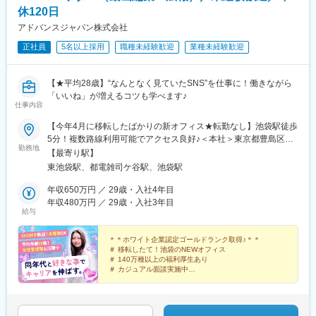
休120日
アドバンスジャパン株式会社
正社員
5名以上採用
職種未経験歓迎
業種未経験歓迎
【★平均28歳】“なんとなく見ていたSNS”を仕事に！働きながら
「いいね」が増えるコツも学べます♪
仕事内容
【今年4月に移転したばかりの新オフィス★転勤なし】池袋駅徒歩
5分！複数路線利用可能でアクセス良好♪＜本社＞東京都豊島区東
勤務地
池袋1-25-6 PMO池袋8階▼アクセス・JR線・東京メトロ丸ノ内
【最寄り駅】
線・有楽町線・副都心線「池袋駅」35番出口より徒歩5分・東京
東池袋駅、都電雑司ケ谷駅、池袋駅
メトロ有楽町線「東池袋駅」2番出口より徒歩3分※受動喫煙対
策：オフィス内分煙
年収650万円 ／ 29歳・入社4年目
年収480万円 ／ 29歳・入社3年目
給与
＊＊ホワイト企業認定ゴールドランク取得♪＊＊
＃ 移転したて！池袋のNEWオフィス
＃ 140万種以上の福利厚生あり
＃ カジュアル面談実施中
＃ 年間休日120日以上
＃ 残業月3h以下
＃ 有給消化率100％
＃ 産休・育休／時短勤務制度あり