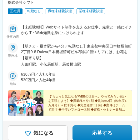
株式会社シフト
正社員
転勤なし
職種未経験歓迎
業種未経験歓迎
【未経験8割】Webサイト制作を支えるお仕事。先輩と一緒にイチ
からIT・Web知識を身につけられます
仕事内容
【駅チカ・最寄駅から4分／転勤なし】東京都中央区日本橋堀留町
2丁目9-8 Daiwa日本橋堀留町ビル2階◎1階エリアには、お花をモ
勤務地
チーフにしたカラフルな会議室あり！快適&きれいなオフィスで
【最寄り駅】
す！＜アクセス＞「人形町駅」A4出口より徒歩4分（日比谷線・
人形町駅、小伝馬町駅、馬喰横山駅
浅草線）「馬喰横山駅」A3出口より徒歩6分（都営新宿線）「馬
喰町駅」2番出口より徒歩8分（JR総武線）＜受動喫煙対策＞屋内
630万円／入社6年目
全面禁煙
530万円／入社4年目
給与
【“ちょっと気になる”WEBの世界へ。やってみたい思い
を実現しよう】◆異業種出身8割 ◆賞与年2回（昨年度4
カ月分）＋秋季賞与 ◆完全週休二日制 ◆案件はチーム
で進行 ◆手厚いフォロー体制 ◆資格・セミナー参加支
援充実 ◆20～30代メイン
気になる
応募する