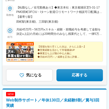
仕事内容
【転勤なし／在宅勤務あり】◆東京本社：東京都港区芝5-31-17
PMO田町3F◎U・Iターン歓迎◎リモートワーク相談可◎配属は希
勤務地
望を考慮し決定します※受動喫煙対策：屋内全面禁煙
【最寄り駅】
田町駅(東京都)、三田駅(東京都)
月給45万円～56万円※スキル・経験・前職給与を考慮して金額を
決定※上記の月給には20時間分のみなし残業代として、一律5万
給与
300円が含まれます。超過分は別途全額支給します。
【現場を知り尽くした次は、さらに上流へ】
◆営業経験を活かして市場価値UP
◆事業立ち上げ期の中心人物に
◆月給45万円～／成果を正当に評価
より事業に近い領域で、自分の意思を反映させながら価
値を生み出したい方に、次のステージをご用意していま
す。
気になる
応募する
NEW
Web制作サポート／年休130日／未経験8割／賞与3回
実績