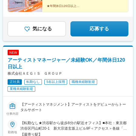
★年間休日120日以上
★パソコンの持ち帰りNG
★年1回、最大16連休の取得推奨（公休とあわせて入社
1年後から）
気になる
応募する
NEW
アーティストマネージャー／未経験OK／年間休日120
日以上
株式会社ＡＥＧＩＳ ＧＲＯＵＰ
正社員
転勤なし
5名以上採用
職種未経験歓迎
業種未経験歓迎
【アーティストマネジメント】アーティストをデビューからトー
タルサポート
仕事内容
【転勤なし★渋谷駅から徒歩8分の駅近オフィス】■本社：東京都
渋谷区円山町20-1 新大宗道玄坂上ビル9F＜アクセス＞各線「渋
勤務地
谷駅」より徒歩8分京王井の頭線「神泉駅」より 徒歩4分受動喫煙
【最寄り駅】