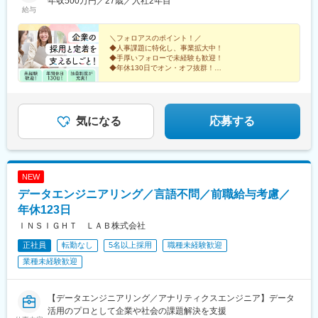
年収500万円／27歳／入社2年目
給与
＼フォロアスのポイント！／
◆人事課題に特化し、事業拡大中！
◆手厚いフォローで未経験も歓迎！
◆年休130日でオン・オフ抜群！
◆家族手当・退職金など福利厚生◎
◆明確な昇給・インセンティブ制度！
◆次世代に残したい『ホワイト企業』認定！
気になる
応募する
NEW
データエンジニアリング／言語不問／前職給与考慮／
年休123日
ＩＮＳＩＧＨＴ ＬＡＢ株式会社
正社員
転勤なし
5名以上採用
職種未経験歓迎
業種未経験歓迎
【データエンジニアリング／アナリティクスエンジニア】データ
活用のプロとして企業や社会の課題解決を支援