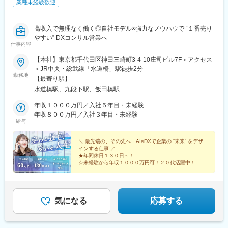
業種未経験歓迎
高収入で無理なく働く◎自社モデル×強力なノウハウで “１番売り
やすい” DXコンサル営業へ
仕事内容
【本社】東京都千代田区神田三崎町3-4-10庄司ビル7F＜アクセス
＞JR中央・総武線「水道橋」駅徒歩2分
勤務地
【最寄り駅】
水道橋駅、九段下駅、飯田橋駅
年収１０００万円／入社５年目・未経験
年収８００万円／入社３年目・未経験
給与
＼ 最先端の、その先へ…AI×DXで企業の “未来” をデザ
インする仕事 ／
★年間休日１３０日～！
☆未経験から年収１０００万円可！２０代活躍中！
★平均月収６０万円～！
☆インセン支給＆毎月昇級
★転勤なし＆土日祝休み
☆注目のAI新事業も始動！
気になる
応募する