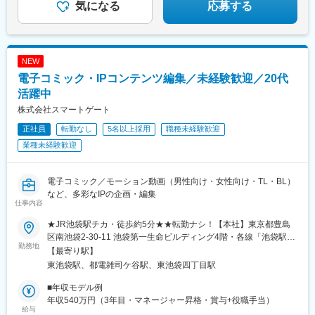
気になる
応募する
NEW
電子コミック・IPコンテンツ編集／未経験歓迎／20代
活躍中
株式会社スマートゲート
正社員
転勤なし
5名以上採用
職種未経験歓迎
業種未経験歓迎
電子コミック／モーション動画（男性向け・女性向け・TL・BL）
など、多彩なIPの企画・編集
仕事内容
★JR池袋駅チカ・徒歩約5分★★転勤ナシ！【本社】東京都豊島
区南池袋2-30-11 池袋第一生命ビルディング4階・各線「池袋駅」
勤務地
徒歩5分・有楽町線「東池袋駅」徒歩2分※受動喫煙対策有：敷地
【最寄り駅】
内全面禁煙
東池袋駅、都電雑司ケ谷駅、東池袋四丁目駅
■年収モデル例
年収540万円（3年目・マネージャー昇格・賞与+役職手当）
給与