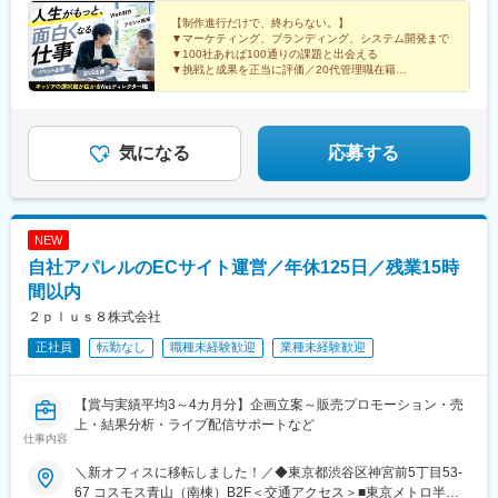
時間・78,200円以上）を含む。超過分は別途支給します。直近の
実績として、半年で月給が5万円以上アップしたメンバーや、20
【制作進行だけで、終わらない。】
▼マーケティング、ブランディング、システム開発まで
代でマネージャーへ昇進したメンバーも。成長がキャリアと収入
▼100社あれば100通りの課題と出会える
に直結する環境です。
▼挑戦と成果を正当に評価／20代管理職在籍
▼リモート&時差出勤有＝柔軟な勤務形態
▼あなたの可能性を広げる環境です
気になる
応募する
NEW
自社アパレルのECサイト運営／年休125日／残業15時
間以内
２ｐｌｕｓ８株式会社
正社員
転勤なし
職種未経験歓迎
業種未経験歓迎
【賞与実績平均3～4カ月分】企画立案～販売プロモーション・売
上・結果分析・ライブ配信サポートなど
仕事内容
＼新オフィスに移転しました！／◆東京都渋谷区神宮前5丁目53-
67 コスモス青山（南棟）B2F＜交通アクセス＞■東京メトロ半蔵