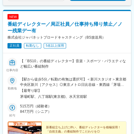
NEW
番組ディレクター／局正社員／仕事持ち帰り禁止／ノ
ー残業デー有
株式会社ジャパネットブロードキャスティング（BS放送局）
正社員
転勤なし
5名以上採用
【「BS10」の番組ディレクター】音楽・スポーツ・バラエティな
ど幅広い番組制作
仕事内容
【駅から徒歩5分／転勤の有無は選択可】＜新川スタジオ＞東京都
中央区新川［アクセス］◎東京メトロ日比谷線・東西線「茅場町
勤務地
駅」より徒歩5分◎日比谷線・京葉線「八丁堀駅」より徒歩6分※
【最寄り駅】
転勤の有無は選択可能です※受動喫煙対策：あり
茅場町駅、八丁堀駅(東京都)、水天宮前駅
515万円（経験者）
847万円（シニア）
給与
新番組立ち上げに伴い、番組ディレクターを積極採用！
「自前主義」の番組制作でこだわりを◎