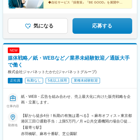
◆自社サービス『採善策』『BE GOOD』を展開中
◆100種類以上の豊富な研修・チーム制で成長をサポー
ト
◆完全週休2日制・年間休日120日以上・残業少
気になる
応募する
NEW
媒体戦略／紙・WEBなど／業界未経験歓迎／通販大手
で働く
株式会社ジャパネットたかた(ジャパネットグループ)
正社員
転勤なし
5名以上採用
業種未経験歓迎
紙・WEB・広告を組み合わせ、売上最大化に向けた販売戦略を企
画・立案します。
仕事内容
【駅から徒歩4分！転勤の有無は選べる】＜麻布オフィス＞東京都
港区三田◎通勤手当：上限5万円／月 ※公共交通機関の場合◎徒歩
勤務地
で通勤手当：上限3万円／月◎都営大江戸線「赤羽橋駅」駅から徒
【最寄り駅】
歩4分※受動喫煙対策：あり
赤羽橋駅、麻布十番駅、芝公園駅