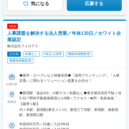
気になる
応募する
NEW
人事課題を解決する法人営業／年休130日／ホワイト企
業認定
株式会社フォロアス
正社員
転勤なし
5名以上採用
職種未経験歓迎
業種未経験歓迎
◆座学・ロープレなど研修充実◆『採用ブランディング』『人材
定着』に関わるソリューション提案をお任せ！
仕事内容
◆新宿駅「徒歩4分」の駅チカ／転勤なし◆東京都渋谷区千駄ヶ谷
5-32-7野村不動産南新宿ビル8階＜アクセス＞■JR・私鉄各線「新
勤務地
宿駅」新南口より徒歩4分■東京メトロ各線「新宿三丁目駅」E8出
【最寄り駅】
口より徒歩3分■総武線 「代々木駅」 東口より徒歩5分■小田急小
代々木駅、新宿駅(東京メトロ)、新宿三丁目駅、新宿駅、南新宿
田原線 「新宿駅」 南口より徒歩7分■京王線 「新宿駅」 JR中央西
駅、新宿西口駅
口より徒歩7分
年収800万円／32歳／入社3年目