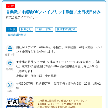
NEW
営業職／未経験OK／ハイブリッド勤務／土日祝日休み
株式会社アイスマイリー
正社員
転勤なし
5名以上採用
職種未経験歓迎
業種未経験歓迎
自社AIメディア『AIsmiley』を軸に、掲載提案、AI導入支援、イベ
ント企画などをお任せします。
仕事内容
★恵比寿駅徒歩1分の好立地★リモートワークOK★転勤なし【本
社】東京都渋谷区恵比寿西1-20-2 西武信用金庫恵比寿ビル9F◎週
勤務地
3～4日出社＋リモートのハイブリッド勤務を採用！※業務状況に
【最寄り駅】
より出社頻度が変動する場合があります。《アクセス》JR・東京
恵比寿駅、代官山駅、中目黒駅
メトロ「恵比寿駅」より徒歩1分
年収500万円（月給35万円＋各種手当＋賞与年2回）29歳／経験2
年
給与
年収700万円（月給50万円＋各種手当＋賞与年2回）35歳／経験8
年
＼AI技術の最先端で、価値あるキャリアを。／
★出社3～4日＋リモートで柔軟な働き方
☆完全週休2日制＆年間休日120日以上