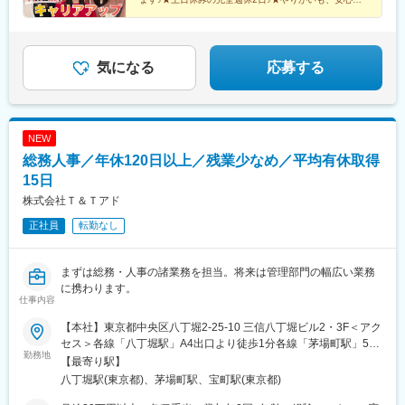
て働ける環境も整えてお迎えします。
気になる
応募する
NEW
総務人事／年休120日以上／残業少なめ／平均有休取得
15日
株式会社Ｔ＆Ｔアド
正社員
転勤なし
まずは総務・人事の諸業務を担当。将来は管理部門の幅広い業務
に携わります。
仕事内容
【本社】東京都中央区八丁堀2-25-10 三信八丁堀ビル2・3F＜アク
セス＞各線「八丁堀駅」A4出口より徒歩1分各線「茅場町駅」5出
勤務地
口より徒歩6分
【最寄り駅】
八丁堀駅(東京都)、茅場町駅、宝町駅(東京都)