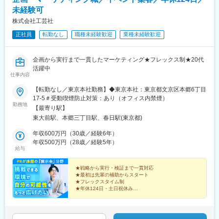
未経験可
株式会社工芸社
正社員
転勤なし
職種未経験歓迎
業種未経験歓迎
企画から実行まで一貫したマーケティング★フレックス制★20代
活躍中
仕事内容
【転勤なし／東京本社勤務】◆東京本社：東京都文京区本郷6丁目
17-5＃受動喫煙防止対策：あり（オフィス内禁煙）
勤務地
【最寄り駅】
東大前駅、本郷三丁目駅、春日駅(東京都)
年収600万円（30歳／経験6年）
年収500万円（28歳／経験5年）
給与
★戦略から実行・検証まで一貫対応
★最初は先輩の補助からスタート
★フレックスタイム制
★年休124日・土日祝休み
一番吸収できる今だからこそ、
もっと幅広いマーケティングの仕事を、
もっと成果を実感しやすい環境で。