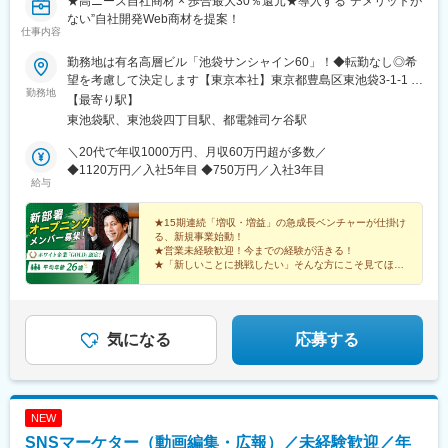
★高ニーズ自社商材 × 歩合最大30％還元★導入する“デメリットが
ない”自社開発Web商材を提案！
仕事内容
勤務地は有名高層ビル「池袋サンシャイン60」！◆転勤なし◎希
望を考慮して決定します【東京本社】東京都豊島区東池袋3-1-1 サ
勤務地
ンシャイン60 11F・各線「池袋駅」より徒歩7分・東京メトロ有楽
【最寄り駅】
町線「東池袋駅」より徒歩3分★地上240mの有名“超高層ビル”が
東池袋駅、東池袋四丁目駅、都電雑司ケ谷駅
オフィス！＃受動喫煙防止対策：屋内禁煙
＼20代で年収1000万円、月収60万円超が多数／
◆1120万円／入社5年目 ◆750万円／入社3年目
給与
★15期連続「増収・増益」の急成長ベンチャーが仕掛け
る、新規事業始動！
★営業未経験歓迎！今までの経験が活きる！
★「新しいことに挑戦したい」そんな方にこそ見てほし
い！
★充実した研修あり／ホワイト企業GOLD認定
新しい景色を、一緒に見に行こう！
気になる
応募する
NEW
SNSマーケター（動画編集・広報）／未経験歓迎／年