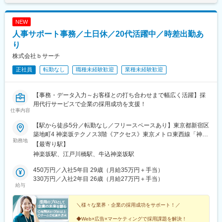
NEW
人事サポート事務／土日休／20代活躍中／時差出勤あ
り
株式会社ｂサーチ
正社員
転勤なし
職種未経験歓迎
業種未経験歓迎
【事務・データ入力～お客様との打ち合わせまで幅広く活躍】採
用代行サービスで企業の採用成功を支援！
仕事内容
【駅から徒歩5分／転勤なし／フリースペースあり】東京都新宿区
築地町4 神楽坂テクノス3階《アクセス》東京メトロ東西線「神楽
勤務地
坂駅」より徒歩5分東京メトロ有楽町線「江戸川橋駅」より徒歩7
【最寄り駅】
分都営大江戸線「牛込神楽坂駅」より徒歩10分※U・Iターン歓迎※
神楽坂駅、江戸川橋駅、牛込神楽坂駅
直行直帰OK
450万円／入社5年目 29歳（月給35万円＋手当）
330万円／入社2年目 26歳（月給27万円＋手当）
給与
＼様々な業界・企業の採用成功をサポート！／
◆Web×広告×マーケティングで採用課題を解決！