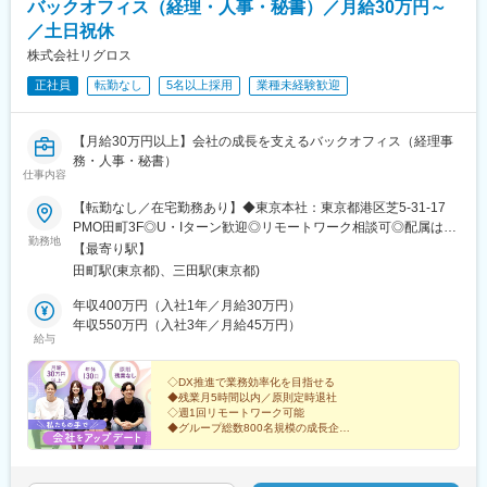
バックオフィス（経理・人事・秘書）／月給30万円～
／土日祝休
株式会社リグロス
正社員
転勤なし
5名以上採用
業種未経験歓迎
【月給30万円以上】会社の成長を支えるバックオフィス（経理事
務・人事・秘書）
仕事内容
【転勤なし／在宅勤務あり】◆東京本社：東京都港区芝5-31-17
PMO田町3F◎U・Iターン歓迎◎リモートワーク相談可◎配属は希
勤務地
望を考慮し決定します※受動喫煙対策：屋内全面禁煙
【最寄り駅】
田町駅(東京都)、三田駅(東京都)
年収400万円（入社1年／月給30万円）
年収550万円（入社3年／月給45万円）
給与
◇DX推進で業務効率化を目指せる
◆残業月5時間以内／原則定時退社
◇週1回リモートワーク可能
◆グループ総数800名規模の成長企業
◇定着率95％／安定した組織基盤
◆年収400万円～