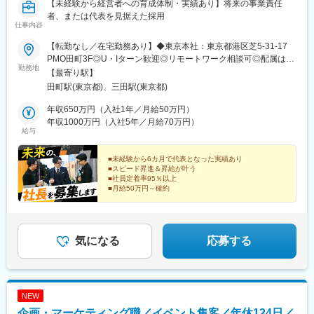
【未経験から経営者への育成体制・実績あり】将来の事業責任
者、または代表を見据えた採用
仕事内容
【転勤なし／在宅勤務あり】◆東京本社：東京都港区芝5-31-17
PMO田町3F◎U・Iターン歓迎◎リモートワーク相談可◎配属は希
勤務地
望を考慮し決定します※受動喫煙対策：屋内全面禁煙
【最寄り駅】
田町駅(東京都)、三田駅(東京都)
年収650万円（入社1年／月給50万円）
年収1000万円（入社5年／月給70万円）
給与
■未経験から6カ月で代表となった実績あり
■スピード昇進＆昇給が叶う
■社員定着率95％以上
■月給50万円～確約
気になる
応募する
NEW
企画・マーケティング職／イベント集客／年休124日／