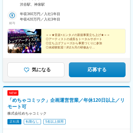
対策：オフィス内禁煙
渋谷駅、神泉駅
年収360万円／入社1年目
年収420万円／入社3年目
給与
＝＝★音楽×エンタメの新規事業立ち上げ★＝＝
◎アーティストの成長をトータルサポート
◎立ち上げフェーズから事業づくりに参加
◎未経験歓迎！約2カ月の研修あり
◎平均年齢28歳！若手活躍中
◎服装・髪型・ネイル自由
◎年間休日120日以上／土日祝休み
気になる
応募する
NEW
「めちゃコミック」企画運営営業／年休120日以上／リ
モート可
株式会社めちゃコミック
正社員
転勤なし
5名以上採用