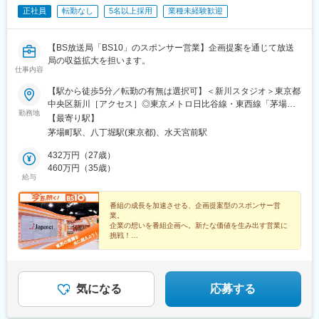
正社員
転勤なし
5名以上採用
業種未経験歓迎
【BS放送局「BS10」のスポンサー営業】企画提案を通じて放送
局の収益拡大を担います。
仕事内容
【駅から徒歩5分／転勤の有無は選択可】＜新川スタジオ＞東京都
中央区新川［アクセス］◎東京メトロ日比谷線・東西線「茅場町
勤務地
駅」より徒歩5分◎日比谷線・京葉線「八丁堀駅」より徒歩6分※
【最寄り駅】
転勤の有無は選択可能です※受動喫煙対策：あり
茅場町駅、八丁堀駅(東京都)、水天宮前駅
432万円（27歳）
460万円（35歳）
給与
番組の成長を加速させる、企画提案型のスポンサー営
業。
企業の想いを番組企画へ。新たな価値を生み出す営業に
挑戦！
BS10の認知度向上に伴う増員募集です。
スポンサー獲得から番組タイアップまで、放送局の収益
拡大を担う営業として活躍できます。
気になる
応募する