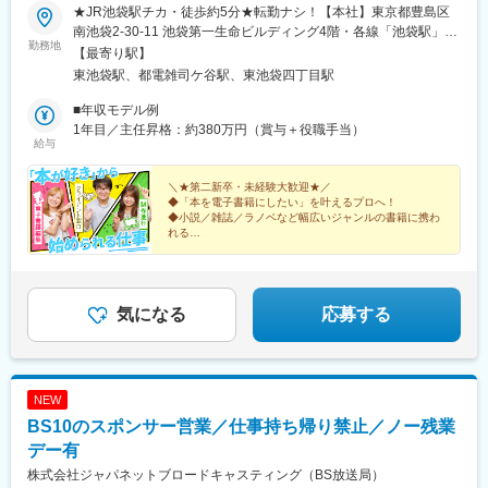
★JR池袋駅チカ・徒歩約5分★転勤ナシ！【本社】東京都豊島区
南池袋2-30-11 池袋第一生命ビルディング4階・各線「池袋駅」徒
勤務地
歩5分・有楽町線「東池袋駅」徒歩2分※受動喫煙対策有：敷地内
【最寄り駅】
全面禁煙
東池袋駅、都電雑司ケ谷駅、東池袋四丁目駅
■年収モデル例
1年目／主任昇格：約380万円（賞与＋役職手当）
給与
＼★第二新卒・未経験大歓迎★／
◆「本を電子書籍にしたい」を叶えるプロへ！
◆小説／雑誌／ラノベなど幅広いジャンルの書籍に携わ
れる
◆取引先2000社・制作5万冊超
◆約50時間の研修と月1回の1on1で"一人にしない"育成
体制
◆残業月20時間以内
気になる
応募する
NEW
BS10のスポンサー営業／仕事持ち帰り禁止／ノー残業
デー有
株式会社ジャパネットブロードキャスティング（BS放送局）