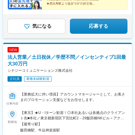
★恵比寿駅より徒歩“1分”の好立地
☆年2回昇給のチャンスあり
★未経験入社2年目で年収500万円を実現した先輩も
気になる
応募する
NEW
法人営業／土日祝休／学歴不問／インセンティブ1回最
大30万円
シナジーコミュニケーションズ株式会社
正社員
業種未経験歓迎
【業務拡大に伴い増員】アカウントマネージャーとして、お客さ
まのプロモーション支援などをお任せします。
仕事内容
【東京】★U・Iターン歓迎！◎本社あるいは各拠点のクライアン
ト先■本社／東京都新宿区下宮比町2－29飯田橋NKビル＜アクセ
勤務地
ス＞JR・東京メトロ各線「飯田橋」駅より徒歩2分※受動喫煙対
【最寄り駅】
策：あり
飯田橋駅、牛込神楽坂駅