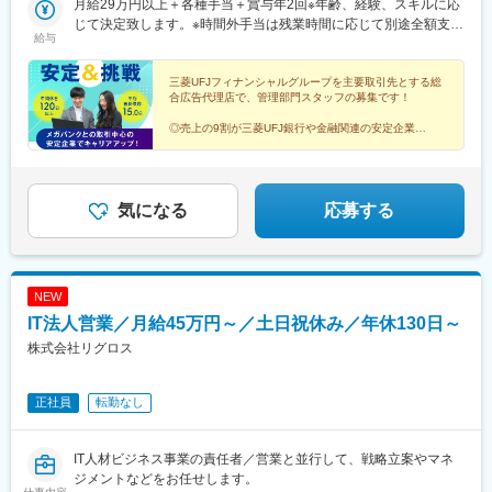
月給29万円以上＋各種手当＋賞与年2回※年齢、経験、スキルに応
じて決定致します。※時間外手当は残業時間に応じて別途全額支給
給与
します。
三菱UFJフィナンシャルグループを主要取引先とする総
合広告代理店で、管理部門スタッフの募集です！
◎売上の9割が三菱UFJ銀行や金融関連の安定企業
◎幅広い管理部門業務に携わりキャリアアップ
◎年休120日以上、平均有休取得15日など働きやすさ充
実
気になる
応募する
NEW
IT法人営業／月給45万円～／土日祝休み／年休130日～
株式会社リグロス
正社員
転勤なし
IT人材ビジネス事業の責任者／営業と並行して、戦略立案やマネ
ジメントなどをお任せします。