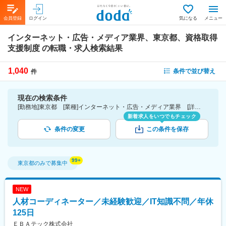
会員登録
ログイン
気になる
メニュー
インターネット・広告・メディア業界、東京都、資格取得
支援制度
の転職・求人検索結果
1,040
条件で並び替え
件
現在の検索条件
[勤務地]東京都 [業種]インターネット・広告・メディア業界 [詳細条件](待遇・福利厚生)資格取得支援制度
新着求人をいつでもチェック
条件の変更
この条件を保存
東京都
のみで募集中
NEW
人材コーディネーター／未経験歓迎／IT知識不問／年休
125日
ＥＢＡテック株式会社