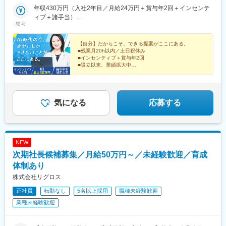
年収430万円（入社2年目／月給24万円＋賞与年2回＋インセンテ
ィブ＋諸手当）
給与
年収620万円（入社4年目／月給29万円＋賞与年2回＋インセンテ
ィブ＋諸手当）
【自分】だからこそ、できる提案がここにある。
■残業月20h以内／土日祝休み
■インセンティブ＋賞与年2回
■設立以来、業績拡大中
■キヤノンマーケティングジャパンと帆風の合弁会社
■上京支援制度／U・Iターン支援制度あり！
■各種福利厚生制度も充実
気になる
応募する
NEW
次期社長候補募集／月給50万円～／未経験歓迎／育成
体制あり
株式会社リグロス
正社員
転勤なし
5名以上採用
職種未経験歓迎
業種未経験歓迎