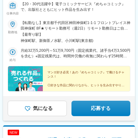
【20・30代活躍中】電子コミックサービス『めちゃコミック』
で、出版社とともにヒット作品を生み出す！
仕事内容
【転勤なし】東京都千代田区神田神保町1-1-1 フロントプレイス神
田神保町 8F★リモート勤務可（週2日）リモート勤務日はご自身
勤務地
の裁量で決定いただけます。
【最寄り駅】
神保町駅、新御茶ノ水駅、小川町駅(東京都)
月給32万5,200円～51万9,700円（固定残業代、諸手当4万3,500円
を含む）※固定残業代は、時間外労働の有無に関わらず25時間分
給与
を、月5万7,700円～9万2,200円支給※上記を超える時間外労働分
は追加で支給※給与は、経験・スキルを考慮の上、決定いたします
マンガ好き必見！あの『めちゃコミック』で働けるチャ
ンス！
◎好きな作品に関わりながら、ヒットを生み出すやりが
い
◎出版社と一緒に「売れるマンガ」を育てる仕事
「この作品、もっと広めたい」
そんな想いをカタチにできる環境です！
気になる
応募する
NEW