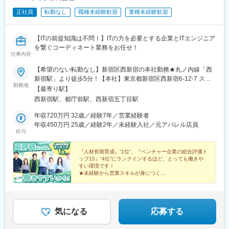
正社員
転勤なし
職種未経験歓迎
業種未経験歓迎
【ITの前提知識は不問！】ITの力を必要とする企業とITエンジニア
を繋ぐコーディネート業務をお任せ！
仕事内容
【希望のない転勤なし】新宿区西新宿の本社勤務★丸ノ内線「西
新宿駅」より徒歩5分！【本社】東京都新宿区西新宿6-12-7 スト
勤務地
ーク新宿1F＜アクセス＞・東京地下鉄 丸ノ内線「西新宿駅」より
【最寄り駅】
徒歩5分・都営 大江戸線「都庁前駅」A5出口より徒歩5分 ・各線
西新宿駅、都庁前駅、西新宿五丁目駅
「新宿駅」西口より徒歩10分※希望のない転勤は一切ありませ
ん。
年収720万円 32歳／経験7年／営業経験者
年収450万円 25歳／経験2年／未経験入社／元アパレル店員
給与
『人材長期育成』“1位”、『ベンチャー企業の総合評価ト
ップ15』“4位”にランクインするほど、とっても働きや
すい環境です！
★未経験から営業スキルが身につく
★定着率90％！抜群の風通しの良さ◎
★年休125日／残業月5～10h
★有給取得率95%！
気になる
応募する