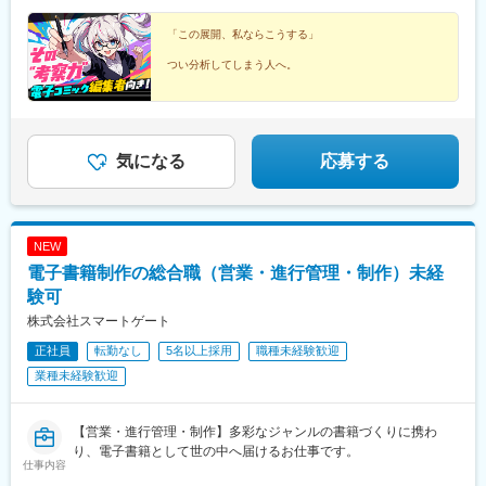
「この展開、私ならこうする」
つい分析してしまう人へ。
・なぜこのキャラが刺さるのか
・このジャンル、今が旬だと思う
その"感覚"が、
ヒットを生み出す力になります。
気になる
応募する
好きを武器に、
電子コミックをつくる側へ踏み出しませんか？
NEW
電子書籍制作の総合職（営業・進行管理・制作）未経
験可
株式会社スマートゲート
正社員
転勤なし
5名以上採用
職種未経験歓迎
業種未経験歓迎
【営業・進行管理・制作】多彩なジャンルの書籍づくりに携わ
り、電子書籍として世の中へ届けるお仕事です。
仕事内容