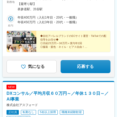
勤務地
門線「表参道」駅より徒歩7分■JR「渋谷」駅より徒歩14分■東京
【最寄り駅】
メトロ「渋谷」駅より徒歩12分※受動喫煙対策：オフィス内禁煙
表参道駅、渋谷駅
年収400万円（入社1年目・20代・一般職）
年収450万円（入社3年目・20代・一般職）
給与
◆自社アパレルブランドのECサイト運営・TikTokでの配
信等をお任せ◆
◎月給25万円～36万円＋賞与年2回
◎服装・髪色・ネイル・ピアス自由！
◎残業月15h以内／年休125日／連休取得もOK
◎副業可／社割あり／資格取得支援制度も完備
気になる
応募する
NEW
DXコンサル／平均月収６０万円～／年休１３０日～／
AI事業
株式会社アスフォード
正社員
転勤なし
5名以上採用
職種未経験歓迎