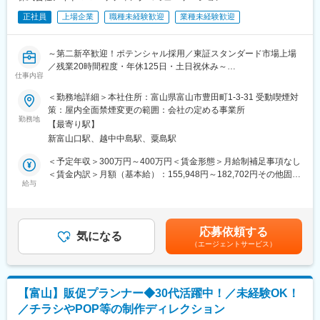
正社員
上場企業
職種未経験歓迎
業種未経験歓迎
～第二新卒歓迎！ポテンシャル採用／東証スタンダード市場上場
／残業20時間程度・年休125日・土日祝休み～
仕事内容
■業務内容：
＜勤務地詳細＞本社住所：富山県富山市豊田町1-3-31 受動喫煙対
流通小売業に特化し、さまざまな側面から販売促進を総合的に支
策：屋内全面禁煙変更の範囲：会社の定める事業所
援する当社では、「広告制作進行管理」のお仕事をお任せしま
勤務地
【最寄り駅】
す。
新富山口駅、越中中島駅、粟島駅
■業務詳細：
＜予定年収＞300万円～400万円＜賃金形態＞月給制補足事項なし
＜お客様の売上に直結！チラシ・POP等を用いて販売促進＞
＜賃金内訳＞月額（基本給）：155,948円～182,702円その他固定
◇スーパーマーケットの折込チラシ、店内POPなどの制作に関す
給与
手当/月：30,000円～45,000円固定残業手当/月：59,052円～
るディレクション業務全般
72,298円（固定残業時間30時間0分/月）超過した時間外労働の残
◇クライアントとの打合せ、原稿管理、制作指示、校正などを行
業手当は追加支給＜月給＞245,000円～300,000円（一律手当を含
います
む）＜昇給有無＞有＜残業手当＞有＜給与補足＞※その他固定手
応募依頼する
気になる
当：諸手当■昇給：年1回■賞与：年1回（前年度実績：1か月分）
（エージェントサービス）
■やりがい・魅力：
賃金はあくまでも目安の金額であり、選考を通じて上下する可能
当社で「チラシ」掲載商品の管理や打合わせをお願いします。ク
性があります。月給(月額)は固定手当を含めた表記です。
ライアントの売りたい商品を正確にチラシに反映し、お客様の元
へ情報を届ける架け橋となる業務です。コツコツと積み重ねるこ
【富山】販促プランナー◆30代活躍中！／未経験OK！
とが得意な方を歓迎します。将来的には、クライアントの販促促
／チラシやPOP等の制作ディレクション
進の企画立案や実行などもお任せします。