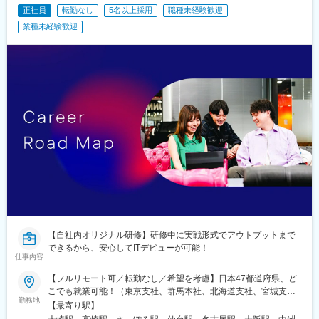
正社員
転勤なし
5名以上採用
職種未経験歓迎
泉中央駅、西那須野駅、北山形駅、安積永盛駅、郡山富田駅、西
川口駅、大元駅、八木崎駅、東葉勝田台駅、北大垣駅、太田駅(群
業種未経験歓迎
馬県)、南鳩ケ谷駅、首里駅、彦根駅、高崎問屋町駅、牧駅(大分
県)、泉外旭川駅、青山駅(岩手県)、船町駅、苫小牧駅、新富士駅
(北海道)、越前花堂駅、北上尾駅、中百舌鳥駅、萩原駅(福岡県)、
大和田駅(大阪府)、新豊田駅、西諫早駅、春日井駅(中央本線)、梶
栗郷台地駅、常陸多賀駅、下曽根駅、富士駅、後藤駅、浦添前田
駅、富士山駅、長浜駅、横手駅、東酒田駅、美濃川合駅、香春
駅、新栃木駅、加太駅(和歌山県)、羽犬塚駅、下北駅、玉造温泉
駅、川村駅、八代駅、今治駅、高山駅、新居浜駅、成田駅、出雲
市駅、新茂原駅、川間駅、櫛ケ浜駅、岩屋駅(兵庫県)、宇都宮駅、
伏石駅、今伊勢駅、城野駅(日豊本線)、宝永町駅、紀三井寺駅、筒
井駅(青森県)、太子堂駅、仙北町駅、狭山ケ丘駅、酒折駅、庭瀬
駅、蓮ケ池駅、御門台駅、西掛川駅、中野栄駅、大分駅、南福島
駅、羽後牛島駅、戸塚安行駅、四ツ小屋駅、明見橋駅、西大宮
駅、新石切駅、朝倉駅前駅、赤塚駅、美濃青柳駅、居能駅、運動
公園前駅(愛知県)、平田駅(長野県)、高崎駅、東釧路駅、藤枝駅、
敦賀駅、川内駅(鹿児島県)、高茶屋駅、豊川駅、美園駅、古島駅、
【自社内オリジナル研修】研修中に実戦形式でアウトプットまで
卸町駅(宮城県)、八乙女駅、はなみずき通駅、勝田駅、新大宮駅、
できるから、安心してITデビューが可能！
福島学院前駅、門戸厄神駅、市民病院前駅(富山県)、多治見駅、絹
仕事内容
延橋駅、蟹江駅、竜田口駅、室見駅、八景水谷駅、岩塚駅、東新
【フルリモート可／転勤なし／希望を考慮】日本47都道府県、ど
潟駅、須賀川駅、関屋駅(新潟県)、中津駅(大分県)、武雄温泉駅、
こでも就業可能！（東京支社、群馬本社、北海道支社、宮城支
大村駅(長崎県)、西新発田駅、小松駅、虹ノ松原駅、御幸橋駅、新
勤務地
社、茨城支社、愛知支社、大阪支社、福岡支社、新潟支社、広島
【最寄り駅】
潟駅、新栄町駅(福岡県)、八幡駅(福岡県)、春日原駅、白石駅(札幌
支社、静岡支店、沖縄支店、千葉支店、神奈川支店、熊本支店、