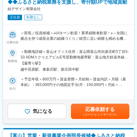
◆◆ふるさと納税業務を支援し、寄付額UPで地域貢献
4.全社的なITガバナンスの構築
情報セキュリティを担保しつつ、デジタルツールを導入・浸透さ
結デザイン有限会社
せ、組織全体の生産性とITリテラシーを向上させます。
正社員
転勤なし
5.地域事業者への伴走およびデジタル活用支援：
国や自治体の補助金も活用しながら、返礼品を提供する地元の生
産者や事業者に対し、受注・在庫管理のデジタル化やITツールの
＜部長／役員候補＞※UIターン歓迎！業界経験者歓迎！※～全国に
導入を支援。事業者の現場に深く入り込み、アナログな事務負担
拠点を持つ成長企業の組織づくり／経営に近い経験も積める機会
を軽減。生産者が「ものづくり」や「販路拡大」に専念できる体
仕事内容
／ふるさと納税業務の支援／「人と地域をつなぐ」をコンセプト
制を共に整えます。
に地域密着型の企業～
＜勤務地詳細＞富山オフィス住所：富山県富山市向新庄町5丁目5‐
33 ADMスクゥエアビルE号室勤務地最寄駅：富山地方鉄道本線／
■当ポジションの魅力：
■業務内容：
勤務地
越中荏原駅駅受動喫煙対策：屋内全面禁煙
◎地域事業者の変化を間近で支える手応え
【最寄り駅】
部長候補として、経営戦略を人事の側面から具現化する全責任を
自身の支援により、地域の生産者がITを使いこなし、売上拡大や
越中荏原駅、東新庄駅、新庄田中駅
担います。
業務効率化を実現していく過程を、パートナーとして共に歩むこ
＜予定年収＞800万円＜賃金形態＞月給制＜賃金内訳＞月額（基
とができます。
◇採用戦略の抜本的刷新と推進
本給）：383,000円その他固定手当/月：150,000円＜月給＞
◎裁量の大きい組織づくり
自治体営業やマーケティング、エンジニアなど多岐にわたる専門
給与
533,000円＜昇給有無＞有＜残業手当＞無＜給与補足＞■その他固
部長候補として、どのようにデジタル技術を採用し、組織や地域
職種の採用を強化。媒体運用に留まらず、ダイレクトリクルーテ
定手当：役職手当■賞与：年2回※決算賞与は業績による（前年度
を効率化するか。経営陣と対話しながら地域の形を変えていく業
ィングの徹底や採用ブランディング（広報）の強化により、自ら
支給実績あり）※賞与は試用期間終了後、所定の査定期間に在籍し
務に携わることができます。
「優秀な層を惹きつける」仕組みを構築します。
ている方が対象賃金はあくまでも目安の金額であり、選考を通じ
応募依頼する
◇組織変革と理念の浸透（インナーブランディング）
気になる
て上下する可能性があります。月給(月額)は固定手当を含めた表記
（エージェントサービス）
組織の急拡大に伴う「部署間の壁」や「意識の乖離」を解消。地
です。
域創生への志を共有し、チーム一丸となって動ける組織文化を再
定義し、現場へ浸透させます。
◇成果と成長を最大化する評価制度の設計
【富山】営業・新規事業企画部長候補◆ふるさと納税