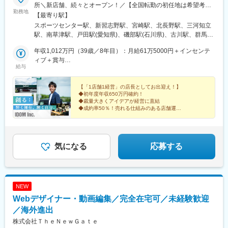
・構成管理／監視：Terraform, Ansible, New Relic, CloudWatch
所＼新店舗、続々とオープン！／【全国転勤の初任地は希望考
勤務地
・その他：Slack, Jira, Miro, Figma, Redash
慮】全国47都道府県のガリバー直営店および事業所（将来的に海
【最寄り駅】
・AI/LLM：Claude Code, Roo Code, Claude Sonnet 4, OpenAI
外勤務のチャンスもあり）初期配属は相談可能！※受動喫煙対策：
スポーツセンター駅、新習志野駅、宮崎駅、北長野駅、三河知立
o1
あり※U・Iターン歓迎※AI面接スタート！24時間365日、スマホか
駅、南草津駅、戸田駅(愛知県)、磯部駅(石川県)、古川駅、群馬総
ら受験可能！北海道東北（青森県・岩手県・宮城県・秋田県・山
社駅、比治山下駅、三島広小路駅、吉田駅(大阪府)、宮内駅(新潟
変更の範囲：会社の定める業務
形県・福島県）関東（東京都・神奈川県・千葉県・埼玉県・茨城
年収1,012万円（39歳／8年目）：月給61万5000円＋インセンテ
県)、豊川駅(大阪府)、木更津駅、東新庄駅、鶴田駅、南永山駅、
県・栃木県・群馬県）北陸・甲信越（富山県・石川県・福井県・
ィブ＋賞与
国見駅(宮城県)、尾上の松駅、てだこ浦西駅、本八戸駅、清水駅
給与
新潟県・山梨県・長野県）東海（愛知県・静岡県・岐阜県・三重
年収855万円（33歳／6年目）：月給53万1000円＋インセンティ
(静岡県)、東三日市駅、柳原駅(岩手県)、武蔵塚駅、湖山駅、天童
県）関西（大阪府・京都府・兵庫県・滋賀県・奈良県・和歌山
ブ＋賞与
南駅、沼ノ端駅、平成駅、偕楽園駅、草津駅(滋賀県)、高見ノ里
県）中国（広島県・岡山県・鳥取県・島根県・山口県）四国（徳
【「1店舗1経営」の店長としてお出迎え！】
駅、小針駅、橋本駅(福岡県)、笹木野駅、和歌山市駅、佐賀駅、西
◆初年度年収650万円確約！
島県・香川県・愛媛県・高知県）九州（福岡県・熊本県・佐賀
若松駅、永山駅、小木津駅、土山駅、三島二日町駅、蛇田駅、附
◆裁量大きくアイデアが経営に直結
県・長崎県・大分県・宮崎県・鹿児島県・沖縄県）
属中学前駅、五井駅、原市駅、喜多山駅(愛知県)、新川駅(北海
◆成約率50％！売れる仕組みのある店舗運営
◆定量・定性の両面で頑張りを評価
道)、宮前駅、南富山駅、日宇駅、山形駅、西岐阜駅、三条駅(香川
◆年間休日125日／有給休暇の日数拡大
県)、湯本駅、柏林台駅、古庄駅、東比恵駅、玉垣駅、塩釜口駅、
◆入社祝い金（50万円）
矢田駅(大阪府)、藤が丘駅(愛知県)、東福山駅、逢妻駅、六名駅、
山口駅(山口県)、宇和島駅、浦田駅(福岡県)、七尾駅、サンドーム
気になる
応募する
西駅、志布志駅、山ノ目駅、佐久平駅、宮町駅、宇部岬駅、南仙
台駅、磐田駅、南延岡駅、鳴海駅、三会駅、南松本駅、端野駅、
国分駅(鹿児島県)、花巻空港駅(東北本線)、鶴岡駅、河瀬駅、篠ノ
井駅、駒形駅、研究学園駅、下地駅、天竜川駅、二軒茶屋駅(鹿児
NEW
島県)、新前橋駅、南が丘駅、衣山駅、本川越駅、野々市駅(北陸鉄
Webデザイナー・動画編集／完全在宅可／未経験歓迎
道線)、東姫路駅、岡本駅(栃木県)、秋田駅、三日市駅、焼津駅、
越前開発駅、長府駅、小山駅、亀田駅、備前西市駅、帯広駅、日
／海外進出
向庄内駅、旭ケ丘駅(宮崎県)、荒川沖駅、金上駅、高田駅(長崎
株式会社ＴｈｅＮｅｗＧａｔｅ
県)、竪堀駅、羽倉崎駅、小中野駅、石原駅(埼玉県)、置賜駅、和