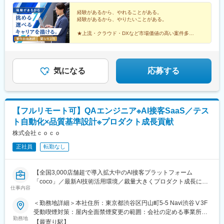
を考慮し決定します。※上記金額には一律支給の住宅手当2万円を
＜実例＞
含みます。※残業代は全額支給※試用期間6ヵ月あり（期間中は月
経験があるから、やれることがある。
26歳でエンSXへ中途入社した社員は、1年間の成果が評価され、
経験があるから、やりたいことがある。
給28万円以上で、その他の待遇に変更なし）【年収例】年収450
現在はフィールドセールスとして、営業支援を求める顧客の最初
万円（経験2年入社）年収750万円（経験3年入社）年収1100万円
の接点を担う役割にジョブチェンジし、活躍しています。
★上流・クラウド・DXなど市場価値の高い案件多数
（経験5年入社）
★希望に応じたプロジェクトを選択OK
★前給保証／初年度から大幅収入アップ可能
■当社について：
★フルリモート、年休125日、基本定時退社
2021年にエンの新規事業としてスタートし、2024年に法人として
設立されたセールスメソッドによる業績向上支援領域のベンチャ
気になる
応募する
ー企業です。長年培ってきた様々な業界へのBtoB営業ノウハウを
活用した支援を強みとしています。
変更の範囲：会社の定める業務
【フルリモート可】QAエンジニア※AI接客SaaS／テス
ト自動化×品質基準設計※プロダクト成長貢献
株式会社ｃｏｃｏ
正社員
転勤なし
【全国3,000店舗超で導入拡大中のAI接客プラットフォーム
「coco」／最新AI技術活用環境／裁量大きくプロダクト成長に貢
仕事内容
献】
＜勤務地詳細＞本社住所：東京都渋谷区円山町5-5 Navi渋谷Ⅴ3F
■業務内容：
受動喫煙対策：屋内全面禁煙変更の範囲：会社の定める事業所
当社が提供するAI接客プラットフォーム「coco」のQA/SETエンジ
勤務地
（リモートワーク含む）
【最寄り駅】