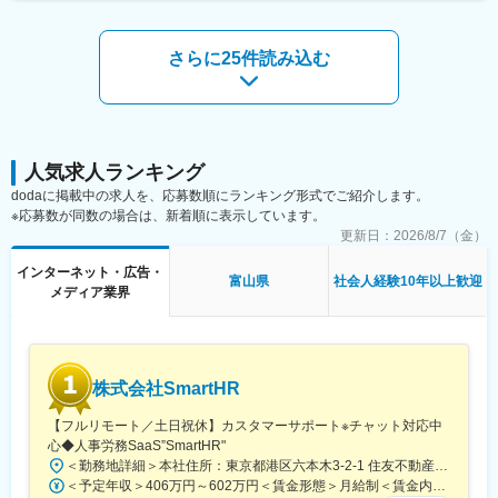
さらに25件読み込む
人気求人ランキング
dodaに掲載中の求人を、応募数順にランキング形式でご紹介します。
※応募数が同数の場合は、新着順に表示しています。
更新日：
2026/8/7（金）
インターネット・広告・
富山県
社会人経験10年以上歓迎
メディア業界
株式会社SmartHR
【フルリモート／土日祝休】カスタマーサポート※チャット対応中
心◆人事労務SaaS”SmartHR"
＜勤務地詳細＞本社住所：東京都港区六本木3-2-1 住友不動産六本木グランドタワー勤務地最寄駅：東京メトロ南北線／六本木一丁目駅受動喫煙対策：屋内全面禁煙変更の範囲：会社の定める事業所（リモートワーク含む）
＜予定年収＞406万円～602万円＜賃金形態＞月給制＜賃金内訳＞月額（基本給）：212,480円～315,200円その他固定手当/月：5,000円固定残業手当/月：77,520円～114,800円（固定残業時間45時間0分/月）超過した時間外労働の残業手当は追加支給＜月給＞295,000円～435,000円（一律手当を含む）＜昇給有無＞有＜残業手当＞有賃金はあくまでも目安の金額であり、選考を通じて上下する可能性があります。月給(月額)は固定手当を含めた表記です。