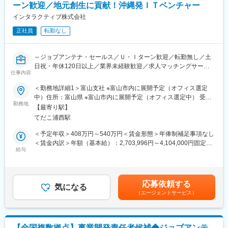
・個人ノルマなし／チームで支える接客体制
ーン歓迎／地元創生に貢献！沖縄発ＩＴベンチャー
・満足度97.2％／累計利用者47万件以上の実績あるサービス
インタラクティブ株式会社
■働き方
正社員
転勤なし
・年間休日140日＋指定休5日（実質145日）
・未経験入社8割以上（業界知識は入社後に習得可能）・産育休取
～ジョブアンテナ・セールス／Ｕ・Ｉターン歓迎／転勤無し／土
得実績ほぼ100％／復帰率100％
日祝・年休120日以上／業界未経験歓迎／求人マッチングサービ
・時短勤務制度あり（小学校6年生まで利用可）
仕事内容
ス「ジョブアンテナ」／法人営業／新規企業開拓／福利厚生充実
◎～
■業務概要
＜勤務地詳細1＞富山支社 ※富山市内に展開予定（オフィス選定
注文住宅・新築マンションの購入を検討されているお客様に対
中）住所：富山県 ※富山市内に展開予定（オフィス選定中） 受動
■ポジション概要
し、中立な立場で住宅購入のご相談・整理・ご提案を行う仕事で
勤務地
喫煙対策：敷地内喫煙可能場所あり＜勤務地詳細2＞本社住所：沖
【最寄り駅】
沖縄最大級の求人マッチングサービス「ジョブアンテナ」の拡大
す。
縄県宜野湾市大山3-11-32 受動喫煙対策：敷地内全面禁煙変更の
てだこ浦西駅
を担う法人営業職です。顧客企業の採用課題に向き合い、媒体提
「売る営業」ではなく、お客様の状況・価値観・将来像を丁寧に
範囲：会社の定める事業所
案だけでなく採用コンサルティングまで幅広く支援いただきま
整理し、最適な住宅会社との出会いをサポートします。
＜予定年収＞408万円～540万円＜賃金形態＞年俸制補足事項なし
す。
＜賃金内訳＞年額（基本給）：2,703,996円～4,104,000円固定残
将来的には、ジョブアンテナを起点としたデジタルマーケティン
■業務詳細
給与
業手当/月：108,000円（固定残業時間45時間0分/月）超過した時
グ支援へのトスアップも期待されており、単なる媒体営業ではな
＜お客様対応＞
間外労働の残業手当は追加支給＜月額＞333,333円～450,000円
く、企業成長に踏み込む提案が可能なポジションです。
ご予約の上ご来店されたお客様へのヒアリング
（12分割）（一律手当を含む）＜昇給有無＞有＜残業手当＞有＜
住宅購入の目的・希望条件・ご予算の整理
給与補足＞※経験・能力を考慮の上、当社規定により優遇します。
応募依頼する
■業務内容：
住宅購入の進め方のご案内
気になる
※賞与：半期に一度の表彰制度あり※昇給：年2回賃金はあくまで
（エージェントサービス）
・マーケットシェアを広げるための新規取引企業の開拓
お客様に合ったハウスメーカー・工務店・新築マンション会社の
も目安の金額であり、選考を通じて上下する可能性があります。
・ジョブアンテナの新規企画提案、導入
ご紹介
月給(月額)は固定手当を含めた表記です。
・採用支援ツールの新規企画提案
・その他、人事組織・採用領域での課題解決に関わる業務
＜クライアント対応＞
【全国複数拠点】事業開発責任者候補◆ジョブアンテ