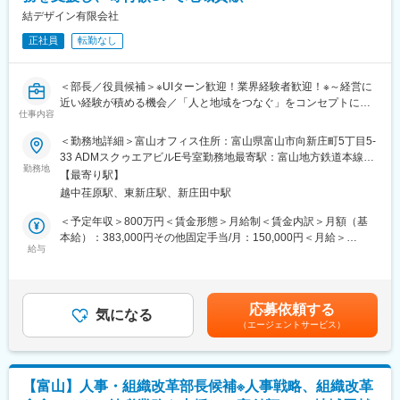
にチラシに反映し、お客様の元へ情報を届ける架け橋となる業務
結デザイン有限会社
です。コツコツと積み重ねることが得意な方を歓迎します。
正社員
転勤なし
将来的には、クライアントの販促促進の企画立案や実行などもお
任せいたします。
＜部長／役員候補＞※UIターン歓迎！業界経験者歓迎！※～経営に
■当社について：
近い経験が積める機会／「人と地域をつなぐ」をコンセプトに地
流通小売業に特化し、顧客先常駐でクライアントに深く入り込む
仕事内容
域密着型の企業～
現場スタイルで事業を拡大しています。当社は流通小売業に特化
＜勤務地詳細＞富山オフィス住所：富山県富山市向新庄町5丁目5‐
し、「コスト」「効率」「マーケティング」など、さまざまな面
■業務内容：
33 ADMスクゥエアビルE号室勤務地最寄駅：富山地方鉄道本線／
から販売促進を総合的に支援する会社です。売上500億円～3000
部長候補として、社内のデジタル化、および地域事業者の実務を
勤務地
越中荏原駅駅受動喫煙対策：屋内全面禁煙
億円規模の顧客に対し、年間販促計画の立案からメディア制作、
【最寄り駅】
支えるデジタル実装の推進を担当します。
実施、効果検証までの一連の業務を、クライアントのオフィス内
越中荏原駅、東新庄駅、新庄田中駅
にフロントスタッフを常駐させる独自のスタイルで行っていま
1.「ふるさと納税do」を軸とした運用設計・最適化
＜予定年収＞800万円＜賃金形態＞月給制＜賃金内訳＞月額（基
す。この強力な現場力に基づくプロジェクトマネジメント力と稀
寄附受付から配送管理までを行う基幹システムの機能を熟知し、
本給）：383,000円その他固定手当/月：150,000円＜月給＞
有なビジネスモデルが評価され、厳しい環境下でも堅調な成長を
自治体・配送業者・弊社間の連携を円滑化。正確かつ迅速な事務
給与
533,000円＜昇給有無＞有＜残業手当＞無＜給与補足＞■その他固
続けています。現在では、日本国内に15拠点、海外には中国にも
フローを構築・管理します。
定手当：役職手当■賞与：年2回※決算賞与は業績による（前年度
拠点を構えています。
2.AI・デジタル技術による社内業務の自動化
支給実績あり）※賞与は試用期間終了後、所定の査定期間に在籍し
RPAや生成AIを駆使し、膨大な事務作業や進捗管理を自動化。社
ている方が対象賃金はあくまでも目安の金額であり、選考を通じ
変更の範囲：会社の定める業務
応募依頼する
員が「地域への直接的な対話や支援」により多くの時間を割ける
気になる
て上下する可能性があります。月給(月額)は固定手当を含めた表記
（エージェントサービス）
環境をつくります。
です。
3.統計データに基づいた地域振興の提案
個人情報を含まない統計的な寄附動向を分析。「どのような市場
ニーズがあるか」を可視化し、自治体様や地域事業者が判断を行
【富山】人事・組織改革部長候補※人事戦略、組織改革
うための客観的な資料を提供します。