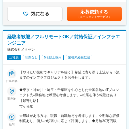
再現性の高い「課題解決プロセス」を武器に、クライアントの事
所前駅、新宿御苑前駅、要町駅、京王八王子駅、立川南駅、平沼
律手当を含む）＜昇給有無＞有＜残業手当＞有＜給与補足＞※経験
業成長を牽引していただきます。
橋駅、海老名駅(相鉄・小田急)、葭川公園駅、野田市駅、市川駅、
や能力を最大限に考慮して決定いたします。■給与改定 年1回（7
応募依頼する
支援先は、大手企業から注目のSaaS系スタートアップまで多岐に
工機前駅、中央前橋駅、西桐生駅、函館駅前駅、仙台駅(地下鉄)、
気になる
月）■賞与 年2回（6月・12月）※昨年支給実績2回■インセンティ
（エージェントサービス）
わたります。優良企業の成長に直結する支援ができ、社会に与え
曽根田駅、近鉄名古屋駅、大須観音駅、新豊橋駅、豊川稲荷駅、
ブ支給あり賃金はあくまでも目安の金額であり、選考を通じて上
るインパクトを感じられる点 が仕事の大きな魅力の一つです。
第一通り駅、新西金沢駅、西松本駅、新魚津駅、あすなろう四日
下する可能性があります。月給(月額)は固定手当を含めた表記で
市駅、上栄町駅、大阪梅田駅(阪神線)、大阪梅田駅(阪急線)、小路
す。
＜業務の流れ＞
駅、浅香駅、神戸駅(兵庫県)、三宮駅(神戸新交通)、西宮駅、山陽
経験者歓迎／フルリモートOK／前給保証／インフラエ
フィールドセールスが獲得した案件に対し、営業戦略の立案・実
姫路駅、八木西口駅、田中口駅、三本松口駅、電鉄出雲市駅、祇
ンジニア
行・改善を一貫して支援します。
園駅(福岡県)、西鉄福岡駅、五島町駅、熊本駅前駅、鹿児島駅前
※担当件数は1人あたり5件程度を想定
駅、谷山駅(指宿枕崎線)、美栄橋駅、新宿西口駅、反町駅、羽田空
株式会社メタゼン
1）役員層・営業責任者と事業・営業課題や目指す姿をディスカッ
港第２ターミナル駅(東京モノレール・ＡＮＡ利用)、西武新宿駅、
正社員
転勤なし
5名以上採用
業種未経験歓迎
ション
バスセンター前駅、青葉通一番町駅、日吉町駅、三島田町駅、七
2）営業戦略や計画を策定し、施策の提案
ツ屋駅、地鉄ビル前駅、福井駅(福井県)、大阪難波駅、猿猴橋町
3）成果を分析し、改善案や新たな施策を継続的に提案
駅、西川緑道公園駅、花畑町駅、東新宿駅、高島町駅、県庁前駅
【やりたい技術でキャリアを描く】希望に寄り添う上流から下流
4）長期的な伴走を通じて、顧客の事業成長に貢献
(千葉県)、市川真間駅、東宿郷駅、北１２条駅、松風町駅、仙台
までのインフラプロジェクトをお任せします。
駅、電鉄富山駅、末広町駅(富山県)、大阪駅、高速神戸駅、三宮駅
仕事内容
＜3つのコースからキャリア選択可能！＞
(神戸市営)、阪神国道駅、畝傍駅、南堀端駅、二本木口駅、桜島桟
◆東京・神奈川・埼玉・千葉区を中心とした全国各地のITプロジ
■早期でリーダーへ挑戦：入社1年未満でも、挑戦する意思と実績
橋通駅、上塩屋駅、旭橋駅
ェクト先※勤務地は希望を考慮します。※転居を伴う転勤はありま
次第でチームリーダーに挑戦可能。
勤務地
せん。※すべて徒歩10分以内の駅チカオフィスです。※フルリモー
■プレイヤーとしてエキスパートを目指す：案件成果に応じて報酬
【最寄り駅】
ト・在宅勤務はプロジェクトによって異なります。
が還元される制度があり、成果次第で年収1000万円以上を目指せ
市ケ谷駅
ます。営業のエキスパートとして顧客に向き合い続けたい方に最
☆経験がある方は、現職・前職給与を考慮します。☆明確な評価
適なコースです。
制度あり。個人の頑張りに応じて評価します。◆月給30万円以上
■適性に応じてジョブチェンジ：成果・適性に応じてマーケター /
給与
＋賞与年2回＋各種手当（想定年収400万円）※経験・スキルなど
フィールドセールス など別職種へのチャレンジも可能です。