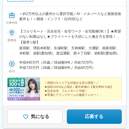
＜約2万件以上の案件から選択可能／AI・メタバースなど最新技術
案件も！＞開発・インフラ・社内SEなど
仕事内容
【フルリモート・完全在宅・在宅ワーク・在宅勤務OK！】★希望
のない転勤はなし★プライベートを大切にした働き方を実現！★
勤務地
東京・大阪・名古屋・北海道・福岡など全国の希望の勤務地で希
【最寄り駅】
望の働き方ができます！★入社後に本人希望で上京や地方への引
新宿駅、堺筋本町駅、矢場町駅、天神南駅、大通駅、南新宿駅、
っ越しした方も複数名いて、その人に合った働き方を実現！
本町駅、栄駅(愛知県)、渡辺通駅、西４丁目駅、栄町駅(愛知県)、
★U・Iターン歓迎★受動喫煙対策：あり（全拠点）【東京本社】
薬院駅、バスセンター前駅
東京都新宿区西新宿1-20-3 西新宿高木ビル8F└各線「新宿」駅よ
年収840万円（35歳／SE経験9年／月給70万円）
り徒歩5分【大阪支社】大阪府大阪市中央区安土町2-3-13 大阪国
年収720万円（28歳／SE経験8年／月給60万円）
給与
際ビルディング31F└各線「堺筋本町」駅より徒歩4分【名古屋支
社】愛知県名古屋市中区栄3-15-33 栄ガスビル13F└各線「栄」駅
より徒歩5分【福岡支社】福岡県福岡市中央区渡辺通5-14-12 南天
＼理想のキャリアを目指せる安心環境！／
★前給100%以上保証／案件単価の【還元率80％超】
神ビル3F└七隈線「天神南」駅より徒歩4分【北海道支社】北海道
★完全在宅、フルリモート可能！
札幌市中央区大通西1丁目14-2 桂和大通ビル50 9F└各線「大通」
★専属ヒアリングチームが徹底フォロー！
駅より徒歩3分
★取引先4000社以上の豊富な案件から選択可！
★年間休日130日／平均残業月6h！
気になる
応募する