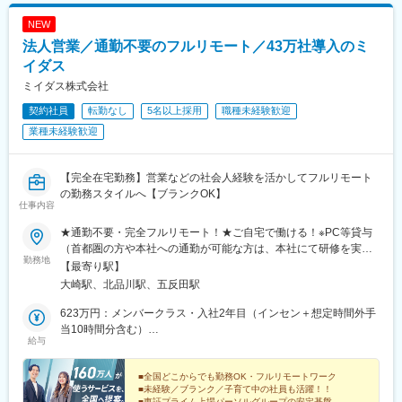
駅、手柄駅、新大宮駅、和歌山市駅、鳥取駅、松江駅、電鉄出雲
NEW
市駅、岡山駅前駅、銀山町駅、福山駅、袋町駅、新山口駅、徳山
法人営業／通勤不要のフルリモート／43万社導入のミ
駅、徳島駅、阿南駅、片原町駅(香川県)、松山市駅、丸亀駅、はり
まや橋駅、博多駅、小倉駅(福岡県)、東比恵駅、通谷駅、西鉄久留
イダス
米駅、佐賀駅、平和公園駅、佐世保中央駅、水道町駅、大分駅、
ミイダス株式会社
中津駅(大分県)、宮崎駅、高見馬場駅、隼人駅、美栄橋駅、バスセ
契約社員
転勤なし
5名以上採用
職種未経験歓迎
ンター前駅、函館駅、弘前駅、青葉通一番町駅、愛宕橋駅、長井
駅、駅東公園前駅、前橋駅、西武秩父駅、栄町駅(千葉県)、成田
業種未経験歓迎
駅、京成船橋駅、九段下駅、上野広小路駅、馬喰横山駅、九品仏
駅、立川北駅、八王子駅、神田駅(東京都)、石川町駅、関内駅、新
高島駅、大庭駅、新富町駅(富山県)、福井城址大名町駅、遠州病院
【完全在宅勤務】営業などの社会人経験を活かしてフルリモート
駅、駅前大通駅、栄町駅(愛知県)、あすなろう四日市駅、石場駅、
の勤務スタイルへ【ブランクOK】
仕事内容
京都市役所前駅、心斎橋駅、東梅田駅、元町駅(兵庫県)、三宮・花
時計前駅、山陽姫路駅、岡山駅、稲荷町駅(広島県)、中電前駅、眉
★通勤不要・完全フルリモート！★ご自宅で働ける！※PC等貸与
山ロープウェイ山麓駅、高松築港駅、堀詰駅、西小倉駅、東中間
（首都圏の方や本社への通勤が可能な方は、本社にて研修を実施
駅、花畑駅、原爆資料館駅、中佐世保駅、通町筋駅、加治屋町
勤務地
後に在宅勤務となります）………………………………………【本
【最寄り駅】
駅、牧志駅、市役所前駅(北海道)、勾当台公園駅、宮城野通駅、宇
社】東京都品川区北品川5-1-18 住友不動産大崎ツインビル東館
大崎駅、北品川駅、五反田駅
都宮駅東口駅、秩父駅、千葉中央駅、東海神駅、神保町駅、湯島
17・18F＜アクセス＞■JR山手線・埼京線・湘南新宿ライン・り
駅、小伝馬町駅、仲御徒町駅、奥沢駅、立川南駅、秋葉原駅、日
んかい線 「大崎駅」新東口より徒歩8分■東急池上線 「五反田駅」
623万円：メンバークラス・入社2年目（インセン＋想定時間外手
ノ出町駅、横浜駅、桜木町駅、桜橋駅(富山県)、福井駅、新浜松
東急五反田駅出口より徒歩9分 ■JR山手線 「五反田駅」より徒歩
当10時間分含む）
駅、新豊橋駅、栄駅(愛知県)、大津駅、丸太町駅(京都市営)、四ツ
給与
10分※受動喫煙対策の取り組み：オフィス内禁煙
423万円：メンバークラス・入社1年目（インセン＋想定時間外手
橋駅、大阪梅田駅(阪神線)、神戸三宮駅(阪急・神戸高速)、田町駅
当10時間分含む）
(岡山県)、松川町駅、本通駅、瓦町駅、南堀端駅、デンテツターミ
■全国どこからでも勤務OK・フルリモートワーク
ナルビル前駅、平和通駅、大橋駅(長崎県)、佐世保駅、九品寺交差
■未経験／ブランク／子育て中の社員も活躍！！
■東証プライム上場パーソルグループの安定基盤