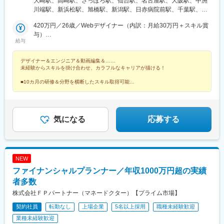
市営)、岐阜駅、西宮駅、郡山駅(福島県)、久留米高校前駅、沼津
大崎駅、高崎駅、さっぽろ駅、仙台駅、名古屋駅、大阪駅、中洲
石川支店または各拠点近郊のプロジェクト先）★リモートワーク
駅、東金井駅、宮崎神宮駅、東刈谷駅、今井駅、中島駅(愛知県)、
川端駅、新浜松駅、旭橋駅、新潟駅、日赤病院前駅、千葉駅、新
実施中（プロジェクトによる）※一部フルリモートあり★Ｕ＆Ｉタ
鹿島神宮駅、新宮中央駅、電鉄黒部駅、次郎丸駅、長沼駅(静岡
高島駅、金沢駅、辛島町駅、烏丸駅、長野駅、三宮・花時計前
ーン歓迎★転居を伴う転勤なし★受動喫煙対策：屋内全面禁煙ま
420万円／26歳／Webデザイナー（内訳：月給30万円＋スキル賞
県)、宇宿一丁目駅、萱町六丁目駅、野々市工大前駅、勝田台駅、
駅、松山市駅、高松駅(香川県)、近鉄四日市駅、札幌駅、バスセン
たは分煙（プロジェクトによる）★駐車場あり・マイカー通勤
与）
ひこね芹川駅、熊西駅、電鉄出雲市駅、灘駅、杁ケ池公園駅、広
ター前駅、大通駅、北１２条駅、あおば通駅、宮城野通駅、東仙
給与
OK（プロジェクトによる）
800万円／29歳／UI/UX・フルスタックデザイナー
電本社前駅、さくら夙川駅、南荒子駅、脇田駅、押野駅、春日野
台駅、勾当台公園駅、長町南駅、東北福祉大前駅、大河原駅(宮城
道駅(阪神線)
県)、泉中央駅、連坊駅、寺尾駅、群馬総社駅、前橋大島駅、東武
デザイナー＆エンジニア＆動画編集＆……
和泉駅、西小泉駅、城東駅、新伊勢崎駅、小山駅、刈谷駅、藤川
未経験からスキルを掛け合わせ、カラフルなキャリアが描ける！
駅、二川駅、吉良吉田駅、多屋駅、神領駅、楽田駅、国際センタ
ー駅、市役所前駅(広島県)、西新駅、博多駅、天神駅、櫛田神社前
■10カ月の研修＆分野を横断したスキル取得可能
■健康経営優良法人や成長企業ランキングなど受賞多数
駅、神奈川駅、井土ケ谷駅、みなとみらい駅、太田駅(群馬県)、安
■シンガポールにも進出予定！海外案件も挑戦可能！
中駅、井野駅(群馬県)、常陸多賀駅、阿字ケ浦駅、赤塚駅、鶴舞
駅、平田町駅、今池駅(愛知県)、天神川駅、立町駅、天神南駅、五
郎丸駅、熊西駅、堺筋本町駅、中崎町駅、天満橋駅、心斎橋駅、
気になる
応募する
北新地駅、相川駅、新大阪駅、上新庄駅、萩原天神駅、播磨高岡
駅、中央市場前駅、甲子園駅、井原里駅、綾川駅、東池袋駅、中
野坂上駅、渋谷駅、東日本橋駅、学芸大学駅、神谷町駅、西新宿
駅、初石駅、六本木駅、高円寺駅、大山駅(東京都)、日吉駅(神奈
NEW
川県)、北品川駅、豊洲駅、新川崎駅、白山駅(東京都)、汐留駅、
ファイナンシャルプランナー／年収1000万円超の実績
芝公園駅、広尾駅、東銀座駅、竹芝駅、御成門駅、白金高輪駅、
銀座駅、有楽町駅、信濃吉田駅、朝陽駅、桐原駅(長野県)、川中島
者多数
駅、屋代高校前駅、城下駅(長野県)、岩村田駅、佐久平駅、広丘
株式会社ＦＰパートナー（マネードクター）【プライム市場】
駅、茅野駅、安茂里駅、中野松川駅、須坂駅、南高田駅、鷲津
契約社員
転勤なし
上場企業
5名以上採用
職種未経験歓迎
駅、高塚駅、てだこ浦西駅、赤嶺駅、那覇空港駅(鉄道)、おもろま
ち駅、首里駅、二島駅、花畑町駅、南宮崎駅、宮崎駅、日向新富
業種未経験歓迎