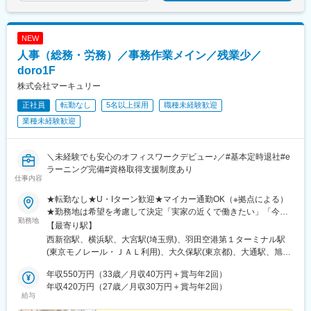
古川駅、気仙沼駅、蔵王駅、山形駅、寒河江駅、酒田駅、福島駅
(福島県)、いわき駅、会津若松駅、郡山富田駅、白河駅、名鉄名古
屋駅、栄駅(愛知県)、豊橋駅、豊川駅、岡崎駅、安城駅、浜松駅、
NEW
静岡駅、沼津駅、富士駅、三島駅、裾野駅、御殿場駅、菊川駅(静
人事（総務・労務）／事務作業メイン／残業少／
岡県)、大場駅、西金沢駅、松任駅、野々市工大前駅、小松駅、亀
田駅、白山駅(新潟県)、新津駅、燕三条駅、東三条駅、篠ノ井駅、
doro1F
松本駅、上諏訪駅、富山駅、高岡駅、新高岡駅、魚津駅、福井城
株式会社マーキュリー
址大名町駅、水居駅、丸岡駅、岐阜駅、高山駅、名鉄岐阜駅、大
正社員
転勤なし
5名以上採用
職種未経験歓迎
垣駅、津駅、近鉄四日市駅、津新町駅、鈴鹿市駅、播磨駅、草津
駅(滋賀県)、大津駅、南草津駅、彦根駅、長浜駅、西梅田駅、梅田
業種未経験歓迎
駅(地下鉄)、布施駅、堺市駅、ハーバーランド駅、三ノ宮駅、西宮
駅(ＪＲ線)、手柄駅、奈良駅、近鉄奈良駅、大和西大寺駅、大和八
木駅、和歌山駅、和歌山市駅、後藤駅、弓ケ浜駅、鳥取駅、松江
＼未経験でも安心のオフィスワークデビュー♪／#基本定時退社#e
駅、出雲市駅、山口駅(山口県)、下関駅、徳島駅、佐古駅、阿南
ラーニング完備#資格取得支援制度あり
仕事内容
駅、高松駅(香川県)、丸亀駅、綾川駅、松山駅(愛媛県)、今治駅、
博多駅、天神駅、小倉駅(福岡県)、久留米駅、原田駅(福岡県)、行
★転勤なし★U・Iターン歓迎★マイカー通勤OK（※拠点による）
橋駅、南行橋駅、長崎駅(長崎県)、長崎駅前駅、大分駅、賀来駅、
★勤務地は希望を考慮して決定「実家の近くで働きたい」「今の
西大分駅、熊本駅、南宮崎駅、都城駅、鹿児島駅、谷山駅(鹿児島
勤務地
生活圏を変えたくない」そんな希望も相談OKです。地元に戻って
【最寄り駅】
市電)、那覇空港駅(鉄道)、県庁前駅(沖縄県)、おもろまち駅、都庁
の就職・転職も応援します！生活スタイルが変わって、勤務エリ
西新宿駅、横浜駅、大宮駅(埼玉県)、羽田空港第１ターミナル駅
前駅、神奈川駅、羽田空港第１・第２ターミナル駅(京急)、新大久
アを変えたいという相談も可能です！■北海道・東北：北海道・青
(東京モノレール・ＪＡＬ利用)、大久保駅(東京都)、大通駅、旭川
保駅、さっぽろ駅、広瀬通駅、宇都宮駅東口駅、金沢駅、市役所
森・岩手・秋田・宮城・山形・福島■北関東：茨城・群馬・栃木■
駅、勾当台公園駅、郡山駅(福島県)、水戸駅、高崎駅、宇都宮駅、
前駅(長野県)、桜橋駅(富山県)、東梅田駅、なんば駅(地下鉄)、岡
南関東：東京・神奈川・埼玉・千葉■中部：岐阜・愛知・静岡・石
年収550万円（33歳／月収40万円＋賞与年2回）
亀島駅、新浜松駅、新潟駅、新静岡駅、三島広小路駅、北鉄金沢
山駅前駅、市役所前駅(愛媛県)、片原町駅(香川県)、熊本城・市役
川・新潟・長野・富山・福井・三重■近畿：滋賀・大阪・兵庫・奈
年収420万円（27歳／月収30万円＋賞与年2回）
駅、長野駅、電気ビル前駅、福井駅、北新地駅、姫路駅、なんば
所前駅、新宿御苑前駅、要町駅、京王八王子駅、立川南駅、平沼
給与
良・和歌山■中国・四国：鳥取・島根・岡山・広島・山口・徳島・
駅(南海線)、広島駅、岡山駅、米子駅、松山市駅、高松築港駅、天
橋駅、海老名駅(相鉄・小田急)、葭川公園駅、野田市駅、市川駅、