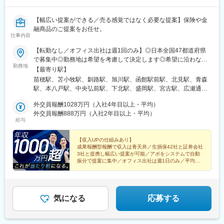
駅、宮崎神宮駅、蓮ケ池駅、南延岡駅、高見橋駅、鹿児島中央駅
前駅、脇田駅、近鉄名古屋駅、大阪梅田駅(阪急線)、浜松駅、県庁
前駅(沖縄県)、京成千葉駅、高島町駅、北鉄金沢駅、四条駅(京都
【幅広い提案ができる／売る感覚ではなく必要な提案】保険や金
市営)、市役所前駅(長野県)、神戸三宮駅(阪神)、高松築港駅、あす
融商品のご提案をお任せ。
仕事内容
なろう四日市駅、狸小路駅、仙台駅(地下鉄)、榴ケ岡駅、広瀬通
駅、鷹野橋駅、祇園駅(福岡県)、西鉄福岡駅、横浜駅、蒔田駅、千
【転勤なし／オフィス出社は週1回のみ】◎日本全国47都道府県
種駅、矢賀駅、八丁堀駅(広島県)、宮の陣駅、北浜駅(大阪府)、谷
で募集中◎勤務地は希望を考慮して決定します◎希望に沿わない
町四丁目駅、四ツ橋駅、西梅田駅、吹田駅(東海道本線)、西中島南
勤務地
転勤はありません＜本社＞■東京都台東区浅草橋1-1-8 FP浅草橋ビ
【最寄り駅】
方駅、だいどう豊里駅、久寿川駅、向原駅(東京都)、西新宿五丁目
ル・JR中央・総武線『浅草橋駅』西口出口より徒歩約2分・都営
苗穂駅、苫小牧駅、釧路駅、旭川駅、函館駅前駅、北見駅、青森
駅、馬喰町駅、虎ノ門ヒルズ駅、都庁前駅、乃木坂駅、新馬場
地下鉄浅草線『浅草橋駅』A2出口より徒歩約3分・JR総武線快速
駅、本八戸駅、中央弘前駅、下北駅、盛岡駅、宮古駅、広瀬通
駅、馬車道駅、新豊洲駅、鹿島田駅、東大前駅、新橋駅、三田駅
『馬喰町駅』C3出口より徒歩約6分※受動喫煙防止対策（屋内全面
駅、新田駅(宮城県)、五橋駅、秋田駅、能代駅、羽後本荘駅、山形
(東京都)、浜松町駅、日比谷駅、北長野駅、鹿児島中央駅、名鉄名
禁煙）▼勤務地の詳細は以下をご確認ください
外交員報酬1028万円（入社4年目以上・平均）
駅、南長井駅、さくらんぼ東根駅、郡山駅(福島県)、いわき駅、福
古屋駅、梅田駅(地下鉄)、呉服町駅(福岡県)、第一通り駅、壺川
外交員報酬888万円（入社2年目以上・平均）
島駅(福島県)、小見川駅、つくば駅、偕楽園駅、東宿郷駅、小山
駅、新千葉駅、七ツ屋駅、西辛島町駅、五条駅(京都市営)、三宮駅
給与
駅、西那須野駅、高崎駅、中央前橋駅、太田駅(群馬県)、大宮駅
(神戸新交通)、市役所前駅(愛媛県)、西４丁目駅、北１３条東駅、
(埼玉県)、川越駅、御花畑駅、南浦和駅、東松山駅、深谷駅、葭川
中電前駅、本通駅、本町駅、西大橋駅、大阪梅田駅(阪神線)、東池
【収入UPの仕組みあり】
公園駅、京成成田駅、海浜幕張駅、船橋駅、柏駅、水道橋駅、末
袋四丁目駅、馬喰横山駅、六本木一丁目駅、品川駅、平間駅、本
成果報酬型報酬で収入は青天井／生損保42社と証券会社
広町駅(東京都)、馬喰町駅、吉祥寺駅、町田駅、自由が丘駅、立川
駒込駅、築地市場駅、大門駅(東京都)、銀座一丁目駅、二重橋前
3社と提携し幅広い提案が可能／アポをシステムで自動
駅、京王八王子駅、岩本町駅、日本大通り駅、伊勢佐木長者町
振分で提案に集中／オフィス出社は週1日のみ／平均外
駅、熊本城・市役所前駅、都通駅
交員報酬年額1028万円（入社4年目）
駅、藤沢駅、平塚駅、沼津駅、高島町駅、馬車道駅、みなとみら
（証券商品は外務員登録者限定）
い駅、新潟駅、長岡駅、西新発田駅、春日山駅、甲府駅、市役所
前駅(長野県)、信濃荒井駅、電気ビル前駅、北鉄金沢駅、仁愛女子
高校駅、敦賀駅、西岐阜駅、高山駅、多治見駅、新静岡駅、富士
気になる
応募する
駅、第一通り駅、駅前駅、久屋大通駅、尾張一宮駅、津新町駅、
近鉄四日市駅、草津駅(滋賀県)、彦根駅、島ノ関駅、烏丸御池駅、
本町駅、北新地駅、旧居留地・大丸前駅、貿易センター駅、姫路