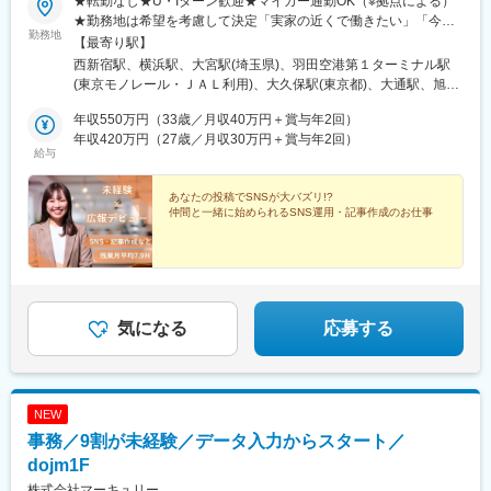
★転勤なし★U・Iターン歓迎★マイカー通勤OK（※拠点による）
橋駅、南行橋駅、長崎駅(長崎県)、長崎駅前駅、大分駅、賀来駅、
★勤務地は希望を考慮して決定「実家の近くで働きたい」「今の
西大分駅、熊本駅、南宮崎駅、都城駅、鹿児島駅、谷山駅(鹿児島
勤務地
生活圏を変えたくない」そんな希望も相談OKです。地元に戻って
【最寄り駅】
市電)、那覇空港駅(鉄道)、県庁前駅(沖縄県)、おもろまち駅、都庁
の就職・転職も応援します！生活スタイルが変わって、勤務エリ
西新宿駅、横浜駅、大宮駅(埼玉県)、羽田空港第１ターミナル駅
前駅、神奈川駅、羽田空港第１・第２ターミナル駅(京急)、新大久
アを変えたいという相談も可能です！■北海道・東北：北海道・青
(東京モノレール・ＪＡＬ利用)、大久保駅(東京都)、大通駅、旭川
保駅、さっぽろ駅、広瀬通駅、宇都宮駅東口駅、金沢駅、市役所
森・岩手・秋田・宮城・山形・福島■北関東：茨城・群馬・栃木■
駅、勾当台公園駅、郡山駅(福島県)、水戸駅、高崎駅、宇都宮駅、
前駅(長野県)、桜橋駅(富山県)、東梅田駅、なんば駅(地下鉄)、岡
南関東：東京・神奈川・埼玉・千葉■中部：岐阜・愛知・静岡・石
年収550万円（33歳／月収40万円＋賞与年2回）
亀島駅、新浜松駅、新潟駅、新静岡駅、三島広小路駅、北鉄金沢
山駅前駅、市役所前駅(愛媛県)、片原町駅(香川県)、熊本城・市役
川・新潟・長野・富山・福井・三重■近畿：滋賀・大阪・兵庫・奈
年収420万円（27歳／月収30万円＋賞与年2回）
駅、長野駅、電気ビル前駅、福井駅、北新地駅、姫路駅、なんば
所前駅、新宿御苑前駅、要町駅、京王八王子駅、立川南駅、平沼
給与
良・和歌山■中国・四国：鳥取・島根・岡山・広島・山口・徳島・
駅(南海線)、広島駅、岡山駅、米子駅、松山市駅、高松築港駅、天
橋駅、海老名駅(相鉄・小田急)、葭川公園駅、野田市駅、市川駅、
香川・愛媛■九州：福岡・長崎・大分・熊本・宮崎・鹿児島・沖縄
神南駅、眉山ロープウェイ山麓駅、浦添前田駅、通町筋駅、宮崎
工機前駅、中央前橋駅、西桐生駅、函館駅前駅、仙台駅(地下鉄)、
あなたの投稿でSNSが大バズリ!?
駅、渋谷駅、新宿駅、新宿三丁目駅、池袋駅、吉祥寺駅、町田
曽根田駅、近鉄名古屋駅、大須観音駅、新豊橋駅、豊川稲荷駅、
仲間と一緒に始められるSNS運用・記事作成のお仕事
駅、八王子駅、立川駅、新横浜駅、川崎駅、座間駅、相模原駅、
第一通り駅、新西金沢駅、西松本駅、新魚津駅、あすなろう四日
藤沢駅、海老名駅(相模線)、浦和駅、さいたま新都心駅、川口駅、
市駅、上栄町駅、大阪梅田駅(阪神線)、大阪梅田駅(阪急線)、小路
上尾駅、新座駅、熊谷駅、春日部駅、千葉中央駅、千葉みなと
駅、浅香駅、神戸駅(兵庫県)、三宮駅(神戸新交通)、西宮駅、山陽
駅、柏駅、松戸駅、愛宕駅(千葉県)、国府台駅、つくば駅、勝田
姫路駅、八木西口駅、田中口駅、三本松口駅、電鉄出雲市駅、祇
駅、伊勢崎駅、前橋駅、世良田駅、桐生駅、栃木駅、小山駅、札
園駅(福岡県)、西鉄福岡駅、五島町駅、熊本駅前駅、鹿児島駅前
幌駅、函館駅、小樽駅、千歳駅(北海道)、青森駅、一ノ関駅、遠野
駅、谷山駅(指宿枕崎線)、美栄橋駅、新宿西口駅、反町駅、羽田空
気になる
応募する
駅、久慈駅、水沢駅、秋田駅、横手駅、あおば通駅、泉中央駅、
港第２ターミナル駅(東京モノレール・ＡＮＡ利用)、西武新宿駅、
古川駅、気仙沼駅、蔵王駅、山形駅、寒河江駅、酒田駅、福島駅
バスセンター前駅、青葉通一番町駅、日吉町駅、三島田町駅、七
(福島県)、いわき駅、会津若松駅、郡山富田駅、白河駅、名鉄名古
ツ屋駅、地鉄ビル前駅、福井駅(福井県)、大阪難波駅、猿猴橋町
屋駅、栄駅(愛知県)、豊橋駅、豊川駅、岡崎駅、安城駅、浜松駅、
駅、西川緑道公園駅、花畑町駅、東新宿駅、高島町駅、県庁前駅
NEW
静岡駅、沼津駅、富士駅、三島駅、裾野駅、御殿場駅、菊川駅(静
(千葉県)、市川真間駅、東宿郷駅、北１２条駅、松風町駅、仙台
岡県)、大場駅、西金沢駅、松任駅、野々市工大前駅、小松駅、亀
事務／9割が未経験／データ入力からスタート／
駅、電鉄富山駅、末広町駅(富山県)、大阪駅、高速神戸駅、三宮駅
田駅、白山駅(新潟県)、新津駅、燕三条駅、東三条駅、篠ノ井駅、
(神戸市営)、阪神国道駅、畝傍駅、南堀端駅、二本木口駅、桜島桟
dojm1F
松本駅、上諏訪駅、富山駅、高岡駅、新高岡駅、魚津駅、福井城
橋通駅、上塩屋駅、旭橋駅
株式会社マーキュリー