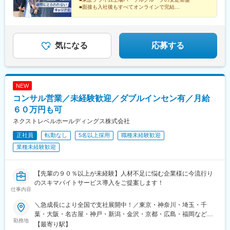
点駅、甲東中学校前駅、県庁前駅(沖縄県)
■面接も入社後もすべてオンラインで完結
■年休123日／残業時間 月20時間未満
気になる
応募する
NEW
コンサル営業／未経験歓迎／ダブルインセン有／月給
６０万円も可
ネクストレベルホールディングス株式会社
正社員
転勤なし
5名以上採用
職種未経験歓迎
業種未経験歓迎
【先輩の９０％以上が未経験】人材不足に悩む企業様に今流行り
のスキマバイトサービス導入をご提案します！
仕事内容
＼急成長により全国で支社展開中！／東京・神奈川・埼玉・千
葉・大阪・名古屋・神戸・新潟・金沢・京都・広島・福岡などで
勤務地
募集中！★東京、大阪、名古屋、福岡は急募のため、特に選考優
【最寄り駅】