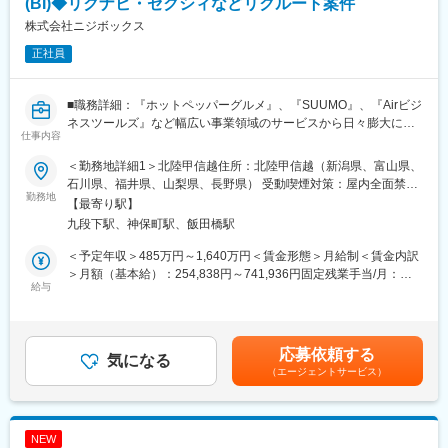
(BI)◆リクナビ・ゼクシィなどリクルート案件
・売上規模：100億円を目標
・新規営業活動
株式会社ニジボックス
・時価総額：300億円規模を目指す
・行政との連携
・「沖縄発IT企業としての上場」を掲げ、全国展開を推進
・拠点立ち上げ
正社員
上場を見据え、現在は中核事業である「ジョブアンテナ」の成長
・組織構成、立案
を加速中。
・予算策定
事業拡大と拠点展開に向け、社会的信頼の獲得＝IPO実現を重要戦
■職務詳細：『ホットペッパーグルメ』、『SUUMO』、『Airビジ
・営業戦略の策定
略としています。
ネスツールズ』など幅広い事業領域のサービスから日々膨大に蓄
・メンバー育成
仕事内容
積されているリクルートグループのデータ。その中でデータドリ
変更の範囲：会社の定める業務
ブンな意思決定支援を実現するために、ソフトウェア・エンジニ
▼主要な事業について
＜勤務地詳細1＞北陸甲信越住所：北陸甲信越（新潟県、富山県、
アリングの手法を活用しながら、信頼性・作業効率性の高いデー
1.デジタルマーケティング事業
石川県、福井県、山梨県、長野県） 受動喫煙対策：屋内全面禁煙
タ環境の整備や BI ダッシュボードの開発などを推進します。
2009年の創業時から行っているデジタルマーケティング事業で
勤務地
＜勤務地詳細2＞本社住所：東京都千代田区九段北1丁目14-6 九段
【最寄り駅】
は、デジタルマーケティングの戦略立案から企画設計、制作・開
坂上KSビル 南棟4階勤務地最寄駅：東京メトロ東西線半蔵門線／
九段下駅、神保町駅、飯田橋駅
◎BIダッシュボードの設計・最適化
発、運用まで総合的に支援を行っています。デジタルに精通した
九段下駅受動喫煙対策：屋内全面禁煙変更の範囲：会社の定める
・数百万～数千万件のデータを扱うダッシュボードを
プランナー、クリエイター、エンジニアがワンチームとなり、地
事業所（リモートワーク含む）
＜予定年収＞485万円～1,640万円＜賃金形態＞月給制＜賃金内訳
Tableau/Looker(Looker Studio)などのBIツールで構築
域の中核企業から日本を代表する大手企業まで、多数のお客様を
＞月額（基本給）：254,838円～741,936円固定残業手当/月：
・経営層やビジネス部門が日々の意思決定に使うため、パフォー
成功に導いています。
給与
74,329円～216,398円（固定残業時間35時間0分/月）超過した時
マンス最適化（クエリ負荷軽減、キャッシュ制御）やUX設計が求
間外労働の残業手当は追加支給＜月給＞329,167円～958,334円
められる
2.人材事業(今回の募集事業部)
（一律手当を含む）＜昇給有無＞有＜残業手当＞有＜給与補足＞※
例：Tableau Cloud経由でBigQueryに発行されるクエリの最適
人材事業では2016年から沖縄最大の求人マッチングサービスを運
給与詳細は、経験、能力、年齢を考慮の上決定します。賃金はあ
応募依頼する
化、ビューのキャッシュ制御による負荷軽減
営しており、今や第二の事業の柱として成長しています。2021年
気になる
くまでも目安の金額であり、選考を通じて上下する可能性があり
（エージェントサービス）
からは「地方の企業と人を結ぶプラットフォーム」として、沖縄
ます。月給(月額)は固定手当を含めた表記です。
◎BigQueryを用いたデータマートの構築・運用
のみならず、北海道、福岡、熊本、京都、鹿児島、愛媛へと範囲
・サービスで扱うデータだけでなく、顧客接点や営業、外部のデ
を広げて全国展開を進めています。
ータなど、分析に活用できるデータを収集して、利用できるよう
NEW
に加工して提供