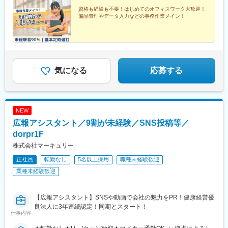
香川・愛媛■九州：福岡・長崎・大分・熊本・宮崎・鹿児島・沖縄
神南駅、眉山ロープウェイ山麓駅、浦添前田駅、通町筋駅、宮崎
工機前駅、中央前橋駅、西桐生駅、函館駅前駅、仙台駅(地下鉄)、
資格も経験も不要！はじめてのオフィスワーク大歓迎！
駅、渋谷駅、新宿駅、新宿三丁目駅、池袋駅、吉祥寺駅、町田
曽根田駅、近鉄名古屋駅、大須観音駅、新豊橋駅、豊川稲荷駅、
備品管理やデータ入力などの事務作業メイン！
駅、八王子駅、立川駅、新横浜駅、川崎駅、座間駅、相模原駅、
第一通り駅、新西金沢駅、西松本駅、新魚津駅、あすなろう四日
藤沢駅、海老名駅(相模線)、浦和駅、さいたま新都心駅、川口駅、
市駅、上栄町駅、大阪梅田駅(阪神線)、大阪梅田駅(阪急線)、小路
上尾駅、新座駅、熊谷駅、春日部駅、千葉中央駅、千葉みなと
駅、浅香駅、神戸駅(兵庫県)、三宮駅(神戸新交通)、西宮駅、山陽
駅、柏駅、松戸駅、愛宕駅(千葉県)、国府台駅、つくば駅、勝田
姫路駅、八木西口駅、田中口駅、三本松口駅、電鉄出雲市駅、祇
駅、伊勢崎駅、前橋駅、世良田駅、桐生駅、栃木駅、小山駅、札
園駅(福岡県)、西鉄福岡駅、五島町駅、熊本駅前駅、鹿児島駅前
幌駅、函館駅、小樽駅、千歳駅(北海道)、青森駅、一ノ関駅、遠野
気になる
応募する
駅、谷山駅(指宿枕崎線)、美栄橋駅、新宿西口駅、反町駅、羽田空
駅、久慈駅、水沢駅、秋田駅、横手駅、あおば通駅、泉中央駅、
港第２ターミナル駅(東京モノレール・ＡＮＡ利用)、西武新宿駅、
古川駅、気仙沼駅、蔵王駅、山形駅、寒河江駅、酒田駅、福島駅
バスセンター前駅、青葉通一番町駅、日吉町駅、三島田町駅、七
(福島県)、いわき駅、会津若松駅、郡山富田駅、白河駅、名鉄名古
ツ屋駅、地鉄ビル前駅、福井駅(福井県)、大阪難波駅、猿猴橋町
屋駅、栄駅(愛知県)、豊橋駅、豊川駅、岡崎駅、安城駅、浜松駅、
駅、西川緑道公園駅、花畑町駅、東新宿駅、高島町駅、県庁前駅
NEW
静岡駅、沼津駅、富士駅、三島駅、裾野駅、御殿場駅、菊川駅(静
(千葉県)、市川真間駅、東宿郷駅、北１２条駅、松風町駅、仙台
岡県)、大場駅、西金沢駅、松任駅、野々市工大前駅、小松駅、亀
広報アシスタント／9割が未経験／SNS投稿等／
駅、電鉄富山駅、末広町駅(富山県)、大阪駅、高速神戸駅、三宮駅
田駅、白山駅(新潟県)、新津駅、燕三条駅、東三条駅、篠ノ井駅、
dorpr1F
(神戸市営)、阪神国道駅、畝傍駅、南堀端駅、二本木口駅、桜島桟
松本駅、上諏訪駅、富山駅、高岡駅、新高岡駅、魚津駅、福井城
橋通駅、上塩屋駅、旭橋駅
株式会社マーキュリー
址大名町駅、水居駅、丸岡駅、岐阜駅、高山駅、名鉄岐阜駅、大
垣駅、津駅、近鉄四日市駅、津新町駅、鈴鹿市駅、播磨駅、草津
正社員
転勤なし
5名以上採用
職種未経験歓迎
駅(滋賀県)、大津駅、南草津駅、彦根駅、長浜駅、西梅田駅、梅田
業種未経験歓迎
駅(地下鉄)、布施駅、堺市駅、ハーバーランド駅、三ノ宮駅、西宮
駅(ＪＲ線)、手柄駅、奈良駅、近鉄奈良駅、大和西大寺駅、大和八
木駅、和歌山駅、和歌山市駅、後藤駅、弓ケ浜駅、鳥取駅、松江
【広報アシスタント】SNSや動画で会社の魅力をPR！健康経営優
駅、出雲市駅、山口駅(山口県)、下関駅、徳島駅、佐古駅、阿南
良法人に3年連続認定！同期とスタート！
駅、高松駅(香川県)、丸亀駅、綾川駅、松山駅(愛媛県)、今治駅、
仕事内容
博多駅、天神駅、小倉駅(福岡県)、久留米駅、原田駅(福岡県)、行