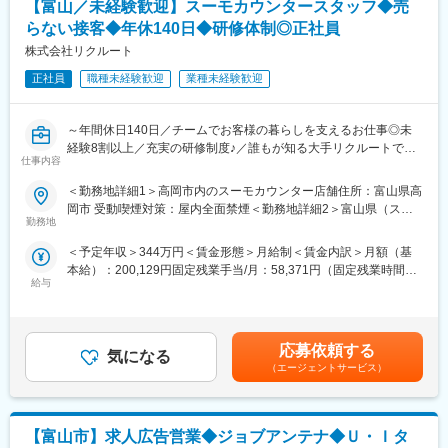
【富山／未経験歓迎】スーモカウンタースタッフ◆売
張など、地域経済に貢献する新たな収益基盤を確立
らない接客◆年休140日◆研修体制◎正社員
■当ポジションの魅力：
株式会社リクルート
◎自身の提案が自治体の税収増に直結し、それが教育や子育てと
正社員
職種未経験歓迎
業種未経験歓迎
いった形で地域住民に還元される実感を味わえます。
◎経営陣の右腕として、会社の将来を左右する重要な意思決定に
参加できます。
～年間休日140日／チームでお客様の暮らしを支えるお仕事◎未
経験8割以上／充実の研修制度♪／誰もが知る大手リクルートで安
変更の範囲：会社の定める業務
仕事内容
定就業～
＜勤務地詳細1＞高岡市内のスーモカウンター店舗住所：富山県高
「売上を追う接客ではなく、お客様に寄り添いたい方へ。」
岡市 受動喫煙対策：屋内全面禁煙＜勤務地詳細2＞富山県（スー
満足度97.2％・累計47万件以上の実績を誇るSUUMOで、新しい
勤務地
モカウンター）住所：富山県富山市の各スーモカウンター 受動喫
接客のかたちに挑戦しませんか？
煙対策：屋内全面禁煙変更の範囲：会社の定める事業所
＜予定年収＞344万円＜賃金形態＞月給制＜賃金内訳＞月額（基
本給）：200,129円固定残業手当/月：58,371円（固定残業時間35
■採用背景
給与
時間0分/月）超過した時間外労働の残業手当は追加支給＜月給＞
SUUMOカウンター事業の拡大伴う体制強化のため、
258,500円（一律手当を含む）＜昇給有無＞有＜残業手当＞有＜
全国のSUUMOカウンター店舗にて新たな仲間を募集していま
給与補足＞■随時昇給あり/※年2回の査定あり＜年収例＞626万円
す。
／入社8年目／月給44万3419円×12か月+賞与463万円／入社5年
応募依頼する
気になる
目／月給32万7960円×12か月+賞与344万円／入社1年目／月給25
■この仕事の魅力
（エージェントサービス）
万8500円×12か月+賞与賃金はあくまでも目安の金額であり、選考
・「売る接客」ではなく、人生の選択を支える提案
を通じて上下する可能性があります。月給(月額)は固定手当を含め
・内勤・反響型（来店対応中心）
た表記です。
・1組あたり約2時間、じっくりお客様と向き合える接客スタイル
【富山市】求人広告営業◆ジョブアンテナ◆Ｕ・Ｉタ
・その場限りではなく、検討～決断まで継続的にサポート