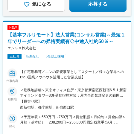
幌駅、函館駅、小樽駅、千歳駅(北海道)、青森駅、一ノ関駅、遠野
駅、谷山駅(指宿枕崎線)、美栄橋駅、新宿西口駅、反町駅、羽田空
気になる
応募する
駅、久慈駅、水沢駅、秋田駅、横手駅、あおば通駅、泉中央駅、
港第２ターミナル駅(東京モノレール・ＡＮＡ利用)、西武新宿駅、
古川駅、気仙沼駅、蔵王駅、山形駅、寒河江駅、酒田駅、福島駅
バスセンター前駅、青葉通一番町駅、日吉町駅、三島田町駅、七
(福島県)、いわき駅、会津若松駅、郡山富田駅、白河駅、名鉄名古
ツ屋駅、地鉄ビル前駅、福井駅(福井県)、大阪難波駅、猿猴橋町
屋駅、栄駅(愛知県)、豊橋駅、豊川駅、岡崎駅、安城駅、浜松駅、
駅、西川緑道公園駅、花畑町駅、東新宿駅、高島町駅、県庁前駅
NEW
静岡駅、沼津駅、富士駅、三島駅、裾野駅、御殿場駅、菊川駅(静
(千葉県)、市川真間駅、東宿郷駅、北１２条駅、松風町駅、仙台
岡県)、大場駅、西金沢駅、松任駅、野々市工大前駅、小松駅、亀
【基本フルリモート】法人営業(コンサル営業)～最短１
駅、電鉄富山駅、末広町駅(富山県)、大阪駅、高速神戸駅、三宮駅
田駅、白山駅(新潟県)、新津駅、燕三条駅、東三条駅、篠ノ井駅、
(神戸市営)、阪神国道駅、畝傍駅、南堀端駅、二本木口駅、桜島桟
年でリーダーへの昇格実績有◇中途入社約50％～
松本駅、上諏訪駅、富山駅、高岡駅、新高岡駅、魚津駅、福井城
橋通駅、上塩屋駅、旭橋駅
エンＳＸ株式会社
址大名町駅、水居駅、丸岡駅、岐阜駅、高山駅、名鉄岐阜駅、大
垣駅、津駅、近鉄四日市駅、津新町駅、鈴鹿市駅、播磨駅、草津
正社員
転勤なし
5名以上採用
駅(滋賀県)、大津駅、南草津駅、彦根駅、長浜駅、西梅田駅、梅田
駅(地下鉄)、布施駅、堺市駅、ハーバーランド駅、三ノ宮駅、西宮
【在宅勤務可／エンの新規事業としてスタート／様々な業界への
駅(ＪＲ線)、手柄駅、奈良駅、近鉄奈良駅、大和西大寺駅、大和八
BtoB営業ノウハウを活用した営業支援】
木駅、和歌山駅、和歌山市駅、後藤駅、弓ケ浜駅、鳥取駅、松江
仕事内容
駅、出雲市駅、山口駅(山口県)、下関駅、徳島駅、佐古駅、阿南
■業務内容：
駅、高松駅(香川県)、丸亀駅、綾川駅、松山駅(愛媛県)、今治駅、
＜勤務地詳細＞東京オフィス住所：東京都新宿区西新宿6-5-1 新宿
役員層・営業責任者と折衝をしながら営業戦略の立案→実行→改
博多駅、天神駅、小倉駅(福岡県)、久留米駅、原田駅(福岡県)、行
アイランドタワー33F受動喫煙対策：屋内全面禁煙変更の範囲：
善を一貫して支援。単なる営業代行ではなく企業の営業チームの
橋駅、南行橋駅、長崎駅(長崎県)、長崎駅前駅、大分駅、賀来駅、
勤務地
会社の定める事業所（リモートワーク含む）
【最寄り駅】
一員として伴走し、信頼関係を築きながら持続的な成果を創出し
西大分駅、熊本駅、南宮崎駅、都城駅、鹿児島駅、谷山駅(鹿児島
西新宿駅、都庁前駅、新宿西口駅
ます。
市電)、那覇空港駅(鉄道)、県庁前駅(沖縄県)、おもろまち駅、都庁
前駅、神奈川駅、羽田空港第１・第２ターミナル駅(京急)、新大久
＜予定年収＞550万円～750万円＜賃金形態＞月給制＜賃金内訳＞
＜事業について＞
保駅、さっぽろ駅、広瀬通駅、宇都宮駅東口駅、金沢駅、市役所
月額（基本給）：238,200円～256,800円固定残業手当/月：
あなたにお任せしたいのは、顧客の事業成功に向けて戦略立案か
前駅(長野県)、桜橋駅(富山県)、東梅田駅、なんば駅(地下鉄)、岡
給与
81,800円～88,200円（固定残業時間45時間0分/月）超過した時間
ら実行まで伴走する「営業共創パートナー」としての仕事です。
山駅前駅、市役所前駅(愛媛県)、片原町駅(香川県)、熊本城・市役
外労働の残業手当は追加支給＜月給＞320,000円～345,000円（一