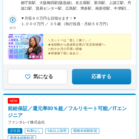
遇します★◎勤務地は希望を考慮し、決定します。◎本人希望以
都庁前駅、大阪梅田駅(阪急線)、名古屋駅、新潟駅、上諸江駅、丹
外での転勤はありません。◎マイカー通勤可（新潟支店、金沢支
波口駅、貿易センター駅、広島駅、博多駅、南新宿駅、中津駅(地
店のみ）＜アクセス＞■東日本本社／「新宿駅」徒歩8分■西日本
下鉄)、近鉄名古屋駅、三宮・花時計前駅、祇園駅(福岡県)、新宿
本社／「梅田駅」徒歩5分、「大阪駅」徒歩8分■新潟支店／「新
▼月収６０万円も目指せます！▼
駅、中津駅(大阪府・阪急線)、神戸三宮駅(阪神)、猿猴橋町駅
潟駅」徒歩8分■金沢支店／「上諸江駅」徒歩20分■名古屋支店／
１,０００万円 ／ ３５歳 （執行役員・月給５９万円）
給与
「名古屋駅」徒歩8分、「国際センター駅」徒歩10分■神戸支店／
「三宮駅」徒歩5分■京都支店／「丹波口駅」徒歩5分■広島支店／
「広島駅」徒歩7分■福岡支店／「博多駅」徒歩10分
＼モットーは『楽しく稼ぐ』／
★未経験から急成長企業の”支店長候補”へ
☆約６か月の手厚い研修
★研修修了祝い金あり
☆月給３０万円～＋毎月インセン
★個人＋支店のダブルインセン
☆基本土日休・残業１５h以下
★最短入社１年半で営業部長へ昇格実績あり
気になる
応募する
NEW
前給保証／還元率80％超／フルリモート可能／ITエン
ジニア
ファンタレイ株式会社
正社員
転勤なし
5名以上採用
職種未経験歓迎
業種未経験歓迎