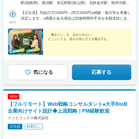
中央区高岡／富山県高岡市金沢／石川県金沢市軽井沢／長野県北
駅(福島県)、新潟駅、末広町駅(富山県)、北鉄金沢駅、軽井沢駅、
佐久郡高崎／群馬県高崎市宇都宮／栃木県宇都宮市水戸／茨城県
井野駅(群馬県)、宇都宮駅、水戸駅、神田駅(東京都)、新静岡駅、
水戸市東京／東京都千代田区静岡／静岡県静岡市葵区名古屋／愛
【正社員】月給22万1000円～29万1600円※経験・能力等を考慮し
近鉄名古屋駅、新島々駅、旧居留地・大丸前駅、京都駅、奈良
知県名古屋市中村区岐阜／岐阜県高山市神戸／兵庫県神戸中央区
決定します。※残業がある場合は別途時間外手当を全額支給しま
駅、和歌山市駅、漕代駅、彦根駅、鳥取駅、松江しんじ湖温泉
給与
京都／京都府京都市下京区奈良／奈良県奈良市和歌山／和歌山県
す。★いきなり正社員が不安な方はパートから始めてもOKです
駅、柳川駅、紙屋町東駅、下関駅、松山市駅、佐古駅、瓦町駅、
和歌山市三重／三重県多気郡彦根／滋賀県彦根市鳥取／鳥取県鳥
♪【アルバイト・パート】時給1300円～1800円
天神駅、大分駅、佐賀駅、長崎駅前駅、通町筋駅、宮崎駅、鹿児
取市松江／島根県松江市岡山／岡山県岡山市北区広島／広島県広
「働きたい」を、あきらめない。
島中央駅前駅、てだこ浦西駅、高槻市駅、札幌駅、あおば通駅、
どこにいても、誰かの役に立てる働き方を。
島市中区下関／山口県下関市松山／愛媛県松山市徳島／徳島県徳
片原町駅(富山県)、宇都宮駅東口駅、淡路町駅、日吉町駅、名古屋
島市高松／香川県高松市福岡／福岡県福岡市中央区大分／大分県
駅、三宮・花時計前駅、七条駅、近鉄奈良駅、郵便局前駅、県庁
大分市佐賀／佐賀県佐賀市長崎／長崎県長崎市熊本／熊本県熊本
前駅(広島県)、西鉄福岡駅、五島町駅、水道町駅、鹿児島中央駅、
市中央区宮崎／宮崎県宮崎市鹿児島／鹿児島県鹿児島市名護／沖
大通駅、仙台駅(地下鉄)、坂下町駅、小川町駅(東京都)、静岡駅、
縄県名護市受動喫煙対策：有（屋内禁煙）
名鉄名古屋駅、貿易センター駅、西川緑道公園駅、紙屋町西駅、
市役所前駅(愛媛県)、天神南駅、長崎駅(長崎県)、熊本城・市役所
気になる
応募する
前駅、都通駅
NEW
【フルリモート】Web戦略コンサルタント※大手BtoB
企業向けサイト設計◆上流戦略｜PM経験歓迎
イントリックス株式会社
正社員
転勤なし