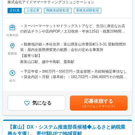
※中途入社者が8割以上のため、安心して就業いただけます！
株式会社アイドママーケティングコミュニケーション
正社員
上場企業
職種未経験歓迎
業種未経験歓迎
■当社について：
流通小売業に特化し、顧客先常駐でクライアントに深く入り込む
現場スタイルで事業を拡大しています。当社は流通小売業に特化
～スーパーマーケットやドラッグストアなど、生活に身近なお店
し、「コスト」「効率」「マーケティング」など、さまざまな面
の折込チラシや店内POP／土日祝休・年休125日・残業20時間程
から販売促進を総合的に支援する会社です。売上500億円～3000
仕事内容
度／東証スタンダード上場～
億円規模の顧客に対し、年間販促計画の立案からメディア制作、
＜勤務地詳細＞本社住所：富山県富山市豊田町1-3-31 受動喫煙対
実施、効果検証までの一連の業務を、クライアントのオフィス内
■業務内容：
策：屋内全面禁煙変更の範囲：会社の定める事業所
にフロントスタッフを常駐させる独自のスタイルで行っていま
流通小売業（スーパーマーケットやドラッグストア等）に特化
勤務地
す。この強力な現場力に基づくプロジェクトマネジメント力と稀
【最寄り駅】
し、さまざまな面から販売促進（売上UP）をトータル支援する当
有なビジネスモデルが評価され、厳しい環境下でも堅調な成長を
新富山口駅、越中中島駅、粟島駅
社にて、「企画営業・販促プランナー」のお仕事をお任せしま
続けています。現在では、日本国内に15拠点、海外には中国にも
す。
＜予定年収＞390万円～550万円＜賃金形態＞月給制補足事項なし
拠点を構えています。
＜賃金内訳＞月額（基本給）：182,702円～286,400円その他固定
■業務詳細：
給与
手当/月：45,000円固定残業手当/月：72,298円～105,218円（固定
変更の範囲：会社の定める業務
＜お客様の売上に直結！チラシ・POP等を用いて販売促進＞
残業時間30時間0分/月）超過した時間外労働の残業手当は追加支
◇大手スーパーマーケットチェーンの折込チラシ、店内POPなど
給＜月給＞300,000円～436,618円（一律手当を含む）＜昇給有無
の制作に関するディレクション業務全般
＞有＜残業手当＞有＜給与補足＞※その他固定手当：諸手当■昇
応募依頼する
◇クライアントとの打合せ、原稿管理、制作指示、校正などを行
気になる
給：年1回■賞与：年1回（前年度実績：1か月分）賃金はあくまで
（エージェントサービス）
います
も目安の金額であり、選考を通じて上下する可能性があります。
月給(月額)は固定手当を含めた表記です。
■やりがい・魅力：
当社は流通小売業に特化し、さまざまな側面から販売促進を総合
【富山】DX・システム推進部長候補◆ふるさと納税業
的に支援する会社です。当社では、「チラシ」掲載商品の管理や
務を支援し、寄付額UPで地域貢献
打合せをお願いしています。クライアントが売りたい商品を正確