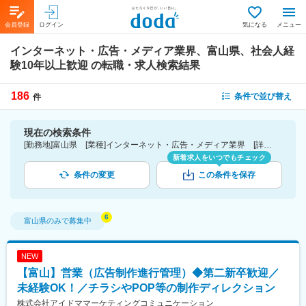
会員登録
ログイン
気になる
メニュー
インターネット・広告・メディア業界、富山県、社会人経
験10年以上歓迎
の転職・求人検索結果
186
条件で並び替え
件
現在の検索条件
[勤務地]富山県 [業種]インターネット・広告・メディア業界 [詳細条件](募集・採用情報)社会人経験10年以上歓迎
新着求人をいつでもチェック
条件の変更
この条件を保存
富山県
のみで募集中
NEW
【富山】営業（広告制作進行管理）◆第二新卒歓迎／
未経験OK！／チラシやPOP等の制作ディレクション
株式会社アイドママーケティングコミュニケーション