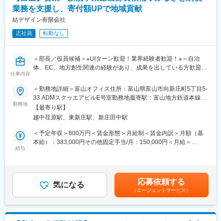
制度改正などの激しい環境変化に柔軟に対応しつつ、個人の成果
業務を支援し、寄付額UPで地域貢献
と成長を正当に評価する報酬・評価制度の再構築。社員が「挑戦
することにメリットを感じる」仕組みを作ります。
結デザイン有限会社
◇次世代リーダー育成と教育体制の確立
正社員
転勤なし
自治体ビジネス特有の専門性と、民間企業としてのスピード感を
兼ね備えた人材を育てるための、実践的な研修・育成プログラム
を体系化します。
＜部長／役員候補＞※UIターン歓迎！業界経験者歓迎！※～自治
◇人事・労務マネジメントの高度化
体、EC、地方創生関連の経験があり、成果を出している方歓迎／
データに基づいた組織分析（採用コスト・定着率・エンゲージメ
仕事内容
地域に直接貢献／経営に近い経験も積める機会／ふるさと納税業
ントスコア等）を行い、経営陣に対して人事の側面から改善提案
務の支援／「人と地域をつなぐ」をコンセプトに地域密着型の企
＜勤務地詳細＞富山オフィス住所：富山県富山市向新庄町5丁目5‐
を行います。
業～
33 ADMスクゥエアビルE号室勤務地最寄駅：富山地方鉄道本線／
勤務地
越中荏原駅駅受動喫煙対策：屋内全面禁煙変更の範囲：会社の定
■当ポジションの魅力：
【最寄り駅】
■業務内容：
める事業所
◎「地方創生を人で加速させる」実感
越中荏原駅、東新庄駅、新庄田中駅
◇自治体への提案
自身が採用し、仕組みを整えた組織が、全国の自治体の課題を解
契約自治体様と連携し、寄付額を拡大させるための提案を行うと
＜予定年収＞800万円＜賃金形態＞月給制＜賃金内訳＞月額（基
決していく。その全ての基盤を自分が創ったという圧倒的な自負
ともに、制度改正等の外部環境の変化に即応し、持続可能な運用
本給）：383,000円その他固定手当/月：150,000円＜月給＞
を得られます。
体制を構築
給与
533,000円＜昇給有無＞有＜残業手当＞無＜給与補足＞■その他固
◎経営直結の組織づくり
◇地域資源の価値最大化
定手当：役職手当■賞与：年2回※決算賞与は業績による（前年度
既にある制度を守るのではなく、経営陣と共に「理想の会社」を
地元の特産品や観光資源を掘り起こし、寄附者へ響く訴求方法
支給実績あり）※賞与は試用期間終了後、所定の査定期間に在籍し
ゼロから描ける、裁量の大きいフェーズです。
（紹介文・構成・写真）を戦略的に企画
ている方が対象賃金はあくまでも目安の金額であり、選考を通じ
応募依頼する
◇組織運営
気になる
て上下する可能性があります。月給(月額)は固定手当を含めた表記
（エージェントサービス）
部門責任者として、数値管理のみならず、社員の能力向上やチー
です。
ム全体の士気向上
◇収益の多角化に向けた新事業
ふるさと納税を入り口とした、交流人口の拡大や特産品の販路拡