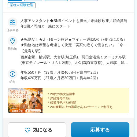
■組織構成
業種未経験歓迎
コンサルティング組織は計7名体制です。リーダー1名とメンバー
6名で構成されており、戦略立案から実行支援までチームで連携し
ながらプロジェクトを推進しています。
人事アシスタント◆SNSイベントも担当／未経験歓迎／昇給賞与
■業務の特徴
年2回／同期と一緒にスタート
仕事内容
クライアントの広報責任者や経営層と直接対話し、企業サイト単
体ではなく事業戦略全体を踏まえた提案ができます。戦略立案だ
★転勤なし★U・Iターン歓迎★マイカー通勤OK（※拠点による）
けでなく実行や改善まで携われる点が特徴です。
★勤務地は希望を考慮して決定「実家の近くで働きたい」「今の
■求人魅力
勤務地
生活圏を変えたくない」そんな希望も相談OKです。地元に戻って
【最寄り駅】
・Web制作ではなく経営課題の整理や戦略策定など最上流工程に
の就職・転職も応援します！生活スタイルが変わって、勤務エリ
西新宿駅、横浜駅、大宮駅(埼玉県)、羽田空港第１ターミナル駅
挑戦できます。
アを変えたいという相談も可能です！■北海道・東北：北海道・青
(東京モノレール・ＪＡＬ利用)、大久保駅(東京都)、大通駅、旭川
・大手BtoB企業を中心に多様な業界案件へ携われ、提案力やコン
森・岩手・秋田・宮城・山形・福島■北関東：茨城・群馬・栃木■
駅、勾当台公園駅、郡山駅(福島県)、水戸駅、高崎駅、宇都宮駅、
サルティング力を磨けます。
南関東：東京・神奈川・埼玉・千葉■中部：岐阜・愛知・静岡・石
年収550万円（33歳／月収40万円＋賞与年2回）
亀島駅、新浜松駅、新潟駅、新静岡駅、三島広小路駅、北鉄金沢
・戦略提案からプロジェクト推進、公開後改善まで一気通貫で担
川・新潟・長野・富山・福井・三重■近畿：滋賀・大阪・兵庫・奈
年収420万円（27歳／月収30万円＋賞与年2回）
駅、長野駅、電気ビル前駅、福井駅、北新地駅、姫路駅、なんば
当でき、PM経験をさらに上流へ発展させられます。
給与
良・和歌山■中国・四国：鳥取・島根・岡山・広島・山口・徳島・
駅(南海線)、広島駅、岡山駅、米子駅、松山市駅、高松築港駅、天
香川・愛媛■九州：福岡・長崎・大分・熊本・宮崎・鹿児島・沖縄
神南駅、眉山ロープウェイ山麓駅、浦添前田駅、通町筋駅、宮崎
変更の範囲：会社の定める業務
＊20代の男女活躍中
駅、渋谷駅、新宿駅、新宿三丁目駅、池袋駅、吉祥寺駅、町田
＊昇給賞与年2回
駅、八王子駅、立川駅、新横浜駅、川崎駅、座間駅、相模原駅、
＊残業月平均7.9時間
藤沢駅、海老名駅(相模線)、浦和駅、さいたま新都心駅、川口駅、
＊200種類以上の講座があるeラーニング制度あり
＊産休・育休の希望者取得率は100％
上尾駅、新座駅、熊谷駅、春日部駅、千葉中央駅、千葉みなと
駅、柏駅、松戸駅、愛宕駅(千葉県)、国府台駅、つくば駅、勝田
頼れる仲間とともに、
駅、伊勢崎駅、前橋駅、世良田駅、桐生駅、栃木駅、小山駅、札
それぞれの個性を活かしながら、
幌駅、函館駅、小樽駅、千歳駅(北海道)、青森駅、一ノ関駅、遠野
のびのびと働いています！
気になる
応募する
駅、久慈駅、水沢駅、秋田駅、横手駅、あおば通駅、泉中央駅、