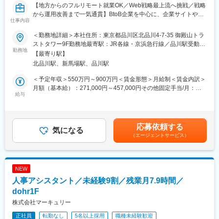
【地方からのフルリモート就業OK／Web戦略最上流へ挑戦／戦略
から運用改善まで一気通貫】BtoB企業を中心に、企業サイトやデ
仕事内容
ジタルコミュニケーション全体のあるべき姿を描き、事業成長へ
繋げる上流コンサルティングポジションです。
＜勤務地詳細＞本社住所：東京都品川区北品川4-7-35 御殿山トラ
■企業概要
ストタワー9F勤務地最寄駅：JR各線・京浜急行線／品川駅受動喫
BtoB企業に特化したデジタルコミュニケーション支援会社です。
勤務地
煙対策：屋内全面禁煙変更の範囲：会社の定める事業所（リモー
【最寄り駅】
戦略・クリエイティブ・テクノロジーを掛け合わせ、企業サイト
トワーク含む）
北品川駅、新馬場駅、品川駅
構築からSEO、AIO、SNS活用、アクセス解析まで幅広く支援し
ています。
＜予定年収＞550万円～900万円＜賃金形態＞月給制＜賃金内訳＞
■採用背景
月額（基本給）：271,000円～457,000円その他固定手当/月：
企業サイトに求められる役割が高度化し、グローバルサイト統合
給与
3,000円固定残業手当/月：96,000円～160,000円（固定残業時間
や顧客体験向上など戦略領域の相談が増加しています。引き合い
45時間0分/月）超過した時間外労働の残業手当は追加支給＜月給
拡大に伴い、上流工程を担うコンサルタントを増員募集します。
＞370,000円～620,000円（一律手当を含む）＜昇給有無＞有＜残
■業務内容
業手当＞有＜給与補足＞・ご経験に応じて最終的な年収を決定い
応募依頼する
BtoB企業が抱えるブランド認知向上や顧客接点強化、情報発信最
気になる
たします。・その他固定手当詳細：リモート手当（一律3,000円）
（エージェントサービス）
適化などの課題に対し、Webサイトを軸とした戦略立案から実行
賃金はあくまでも目安の金額であり、選考を通じて上下する可能
支援まで一貫して伴走します。
性があります。月給(月額)は固定手当を含めた表記です。
・クライアントヒアリング
・課題整理、要件整理
NEW
・現状分析、競合分析
人事アシスタント／未経験9割／残業月7.9時間／
・Web戦略立案、企画提案
・サイト構想、要件定義
dohr1F
・提案書、企画書作成
株式会社マーキュリー
・プロジェクトマネジメント
正社員
転勤なし
5名以上採用
職種未経験歓迎
・公開後の改善提案、運用支援