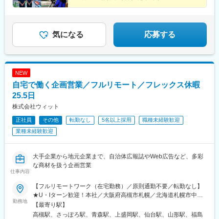
するスケーラブルな基盤を構築する経験ができます。
月給220,250円～／試用期間中：210,000円～■広島／福井月給
■月9日～10日休み
川崎駅、小田原駅、りんくう常滑駅、三河塩津駅、東田駅、宇品
■3日～5日の連続休暇OK
225,020円～／試用期間中：210,000円～ ■向日町月給257,000円
五丁目駅、岩瀬浜駅、櫛田神社前駅、南多摩駅、井原駅(愛知県)、
変更の範囲：無
■転勤なし
～／試用期間中：257,000円～■富山／川越月給224,000円～／試
宇品四丁目駅、東岩瀬駅、呉服町駅(福岡県)
■U・Iターン歓迎（引越費用補助）
用期間中：富山／209,000円～・川越／215,270円～）■山陽月給
気になる
応募する
250,370円～／試用期間中：220,250円～■飯塚／小倉／久留米／
佐世保／別府／防府／武雄／唐津／中洲月給240,530円～／試用
期間中：220,250円～）
NEW
自宅で働く企画営業／フルリモート／フレックス休暇
25.5日
株式会社ウィット
正社員
その他
転勤なし
5名以上採用
職種未経験歓迎
業種未経験歓迎
大手企業から地元企業まで、自治体広報誌やWeb広告など、多彩
な商材を扱う企画営業
仕事内容
【フルリモートワーク（在宅勤務）／原則通勤不要／転勤なし】
★U・Iターン歓迎！本社／大阪府高槻市札幌／北海道札幌市中央
勤務地
区青森／青森県青森市盛岡／岩手県盛岡市仙台／宮城県仙台市青
【最寄り駅】
葉区山形／山形県山形市福島／福島県福島市新潟／新潟県新潟市
高槻駅、さっぽろ駅、青森駅、上盛岡駅、仙台駅、山形駅、福島