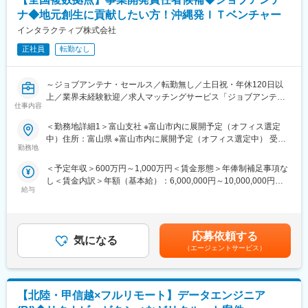
お客様と住宅会社間のコミュニケーション支援
ナ◆地元創生に貢献したい方！沖縄発ＩＴベンチャー
■こんな方におすすめ！
ご成約に至らなかった理由の共有・改善提案
・地方創生や地域活性化に強い関心がある方
インタラクティブ株式会社
データをもとにしたサービス改善支援
・地元に貢献したい、地域を盛り上げたいという想いをお持ちの
正社員
転勤なし
方
■研修フォロー体制
・単なる営業ではなく、「人」と「企業」をつなぐ価値創出にや
・ 入社後：座学研修
りがいを感じる方
・入社1～2か月：先輩同席、研修動画、ロールプレイング
～ジョブアンテナ・セールス／転勤無し／土日祝・年休120日以
・IPOを目指す企業で、組織づくりや事業拡大に主体的に関わりた
・入社3か月以降：先輩同席のもと接客デビュー
上／業界未経験歓迎／求人マッチングサービス「ジョブアンテ
い方
※独り立ち後も、役職・スキルに応じた研修があり安心です
仕事内容
ナ」／法人営業／新規企業開拓／福利厚生充実◎～
＜勤務地詳細1＞富山支社 ※富山市内に展開予定（オフィス選定
■チーム構成：
▼募集背景
中）住所：富山県 ※富山市内に展開予定（オフィス選定中） 受動
３～5名の営業がおります！
変更の範囲：会社の定める業務
当社は2015年に沖縄にて地域特化型の求人マッチングサービスを
勤務地
喫煙対策：敷地内喫煙可能場所あり＜勤務地詳細2＞石川支社 ※金
スタートさせました。沖縄最大級の求人マッチングサービスとし
沢市内に展開予定（オフィス選定中）住所：石川県※金沢市内に展
■キャリアステップについて
＜予定年収＞600万円～1,000万円＜賃金形態＞年俸制補足事項な
て成長した後、北海道、福岡、熊本、京都、鹿児島など全国でサ
開予定（オフィス選定中） 受動喫煙対策：敷地内喫煙可能場所あ
基本的には以下のようなステップで成長いただきます。
し＜賃金内訳＞年額（基本給）：6,000,000円～10,000,000円＜
ービス拡大を実施。
り＜勤務地詳細3＞長崎支社 ※長崎市内に展開予定（オフィス選定
メンバー（法人営業）→マネージャー→支社長代理（拠点マネジ
給与
月額＞608,000円～833,333円（12分割）＜昇給有無＞有＜残業手
今後も3-4ヶ月に1拠点ずつ立ち上げを行なっていく予定に加え、
中）住所：長崎県※長崎市内に展開予定（オフィス選定中） 受動
メント補佐）→拠点長（支社長）
当＞有＜給与補足＞※経験・能力を考慮の上、当社規定により優遇
既存拠点の支店長をお任せできる方とお会いしたく募集しており
喫煙対策：敷地内喫煙可能場所あり
特に現在は、全国への拠点展開フェーズにあるため、
します。※昇給：年2回賃金はあくまでも目安の金額であり、選考
ます。
マネージャー候補や支社長代理など、早期にマネジメントポジシ
を通じて上下する可能性があります。月給(月額)は固定手当を含め
2027年のIPO実現へ向けて、ローカル版のビジネスモデルとして
応募依頼する
ョンへ挑戦できる機会が豊富です。
気になる
た表記です。
人材事業を確立させたいと考えております。
（エージェントサービス）
■当社について
▼業務内容
沖縄のセールスチームは現在3名+マネージャーの体制です。
新たに立ち上げる新規拠点、または既存拠点の事業開発を担う支
インタラクティブ株式会社は2030年までの上場（IPO）を目指
【北陸・甲信越×フルリモート】データエンジニア
店長を担っていただきます。
し、事業・組織ともに拡大フェーズにあります。
■具体的な業務内容