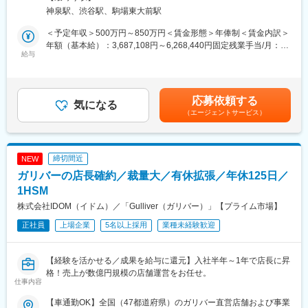
ニアとして、プロダクト品質の向上やQAプロセスの設計・改善を
神泉駅、渋谷駅、駒場東大前駅
主導します。単なるテスト実行に留まらず、開発やビジネスサイ
ドと連携しながら品質基準の策定や要件整理など上流工程にも深
＜予定年収＞500万円～850万円＜賃金形態＞年俸制＜賃金内訳＞
く関与します。基本はフルリモートですが、開発チームとの同期
年額（基本給）：3,687,108円～6,268,440円固定残業手当/月：
的なコミュニケーションも重視しており、平日日中帯の稼働を想
給与
109,407円～185,963円（固定残業時間45時間0分/月）超過した時
定しています。
間外労働の残業手当は追加支給＜月額＞416,666円～708,333円
（12分割）（一律手当を含む）＜昇給有無＞有＜残業手当＞有＜
■具体的な業務：
給与補足＞※記載の年収は目安であり、現年収や面接での評価を考
応募依頼する
・QA戦略の立案・改善、品質基準やドキュメントの整備
気になる
慮して年収は提示させていただきます。賃金はあくまでも目安の
（エージェントサービス）
・リリースフローにおけるQA観点の設計・運用
金額であり、選考を通じて上下する可能性があります。月給(月額)
・E2E／ユニットテストの設計・実装・実行、テスト自動化推進
は固定手当を含めた表記です。
・ソースコード理解を前提としたテストケース設計
・PdM、エンジニア、CS、セールス等と連携した品質改善
締切間近
NEW
・GitHub Issue作成、要件整理、仕様・改善施策への品質観点で
ガリバーの店長確約／裁量大／有休拡張／年休125日／
のフィードバック
・ユーザー体験を踏まえた仕様策定への参画
1HSM
・AIツールを活用したQA業務の効率化
株式会社IDOM（イドム）／「Gulliver（ガリバー）」【プライム市場】
正社員
上場企業
5名以上採用
業種未経験歓迎
■開発環境：
・言語：PHP, Kotlin, Swift, TypeScript, Go
・FW：CakePHP, Vue.js, PHPUnit
【経験を活かせる／成果を給与に還元】入社半年～1年で店長に昇
・環境／CI：Docker Compose, GitHub, GitHub Actions, BugBug
格！売上が数億円規模の店舗運営をお任せ。
・IDE：PHPStorm, Cursor, Android Studio, Xcode
仕事内容
・インフラ／MW：AWS, GCP(Firebase), Cloudflare, Apache,
MySQL, Valkey
【車通勤OK】全国（47都道府県）のガリバー直営店舗および事業