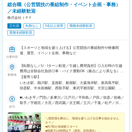
3.地域貢献事業
総合職（公営競技の番組制作・イベント企画・事務）
・Webログ、広告、CRMなど複数のデータソースを統合し、分析
地域に貢献するために、宜野湾市の情報産業施設のプロデュース
しやすく・高速に動作するデータマートを設計、開発
／未経験歓迎
や北海道と沖縄の交流を促進する「どさんこしまんちゅプロジェ
クト」の運営などを行っています。
株式会社ＪＰＦ
◎データの利便維持と品質管理のためのデータマネジメント
正社員
転勤なし
5名以上採用
職種未経験歓迎
・TB～PB級のデータのセキュリティやメタデータ管理をするため
のデータマネジメントのスキルが求められる
業種未経験歓迎
・データマートの要件やロジックを考慮したデータテストを実施
し、高品質なデータ分析環境を提供する
【スポーツと地域を盛り上げる】公営競技の番組制作や映像関
■働き方
連、運営、イベント企画、事務など
仕事内容
・副業OK
・残業：月間の平均残業時間は6時間程度。
【転勤なし／U・Iターン歓迎／引越し費用負担】◎入社時の引越
・リモートワーク制度：自宅または会社の指定する就業場所な
費用は全額会社負担◎車・バイク通勤OK（拠点により異なる）◎
ど、働く場所を任意で選択することができます。
勤務地
勤務地はご希望を考慮の上、決定致します。◎競技場によって、
【最寄り駅】
募集ポジションが異なります。以下いずれかの競輪場、ボートレ
いわき駅、鵡川駅、是政駅、船堀駅、大森海岸駅、新高島平駅、
■ポジションの魅力：
ース場での勤務となります。■北海道・東北北海道、福島県■関東
弥彦駅、中央前橋駅、西取手駅、東武宇都宮駅、大宮公園駅、西
◎社会的インパクトの大きいデータに関われる
茨城県、栃木県、群馬県、埼玉県、千葉県、東京都、神奈川県■東
所沢駅、京王多摩川駅、立川駅、千葉公園駅、北松戸駅、港町
リクルートグループの大規模サービス群の裏側で、数百万～数千
海岐阜県、静岡県、愛知県、三重県■北信越新潟県、富山県、福井
■いわき平／門別／多摩川／江戸川／平和島／戸田／弥彦／前橋／
駅、平塚駅、箱根板橋駅、南伊東駅、東静岡駅、南鳩ケ谷駅、東
万規模のユーザーデータを扱い、社会に影響を与える意思決定を
県■関西京都府、奈良県■中国・四国岡山県、広島県、山口県、愛
取手／宇都宮／大宮／西武園／京王閣／立川／千葉／松戸／川崎
松阪駅、霞ケ浦駅、田神駅、大垣駅、常滑駅、蒲郡競艇場前駅、
支援できます。
給与
媛県■九州福岡県、佐賀県、長崎県、大分県受動喫煙対策あり
／平塚／小田原／伊東温泉／静岡／川口月給241,830円～／試用
高茶屋駅、曳馬駅、新居町駅、競輪場前駅(愛知県)、中村日赤駅、
期間中：226,800円～■四日市／岐阜／大垣／常滑／蒲郡／津／浜
足羽山公園口駅、平城駅、市坪駅、宇野駅、海岸通駅、西向日
◎大規模なデータ処理を経験できる
松／浜名湖／豊橋月給235,970円～／試用期間中：220,970円～■
＼競技場を舞台に、地域を盛り上げる仕事を始めません
駅、競輪場前駅(富山県)、伊勢朝日駅、埴生駅、浦田駅(福岡県)、
数億レコード規模のデータを扱い、サービス本体、営業、マー
か？／
名古屋競輪場月給260,130円～ ／試用期間中：235,970円～■松阪
香春口三萩野駅、久留米大学前駅、佐世保駅、亀川駅、防府駅、
ケ、アクセスログなど取得元の異なるデータの統合・加工を実現
■約7割が未経験スタート
月給230,270円～／試用期間中：215,270円～■松山／玉野／奈良
武雄温泉駅、鬼塚駅、中洲川端駅、競艇場前駅、作草部駅、京急
■残業月10時間以下（原則、定時退社）