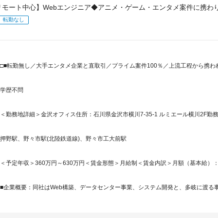
リモート中心】Webエンジニア◆アニメ・ゲーム・エンタメ案件に携わり
転勤なし
□■転勤無し／大手エンタメ企業と直取引／プライム案件100％／上流工程から携
学歴不問
＜勤務地詳細＞金沢オフィス住所：石川県金沢市横川7-35-1 ルミエール横川2F勤務
押野駅、野々市駅(北陸鉄道線)、野々市工大前駅
＜予定年収＞360万円～630万円＜賃金形態＞月給制＜賃金内訳＞月額（基本給）：180
■企業概要：同社はWeb構築、データセンター事業、システム開発と、多岐に渡る事