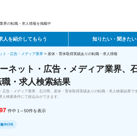
業界の転職・求人情報を掲載中
求人を紹介してもらう
知りたい・聞きたい
ントサービス
転職ノウハウ
ット・広告・メディア業界
産休・育休取得実績ありの転職・求人情報
ーネット・広告・メディア業界、
サービス
データで見る転職
転職・求人検索結果
ーエージェントサービス
コラム・インタビュー
・広告・メディア業界、石川県、産休・育休取得実績ありの転職・求人検索結果です
求人検索条件にて絞込みができます。
転職Q&A
97
件中
1～50
件
を表示
(
14
)
募集中