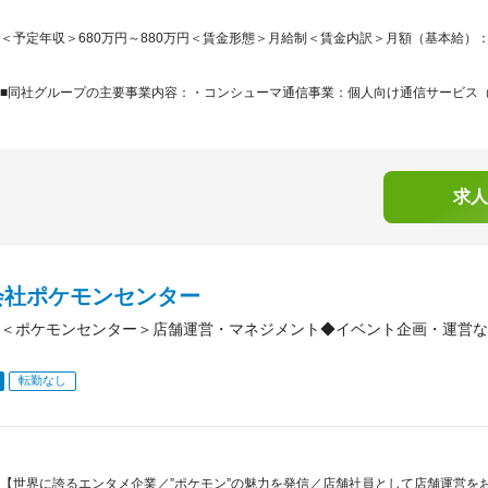
＜予定年収＞680万円～880万円＜賃金形態＞月給制＜賃金内訳＞月額（基本給）：230,0
■同社グループの主要事業内容：・コンシューマ通信事業：個人向け通信サービス（5G
求人
会社ポケモンセンター
＜ポケモンセンター＞店舗運営・マネジメント◆イベント企画・運営な
転勤なし
【世界に誇るエンタメ企業／”ポケモン”の魅力を発信／店舗社員として店舗運営をお