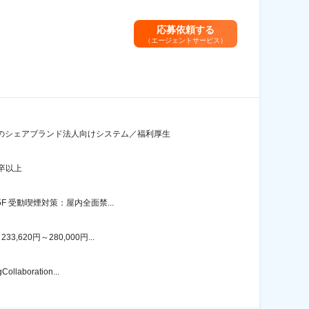
応募依頼する
（エージェントサービス）
スのシェアブランド法人向けシステム／福利厚生
卒以上
F 受動喫煙対策：屋内全面禁...
20円～280,000円...
oration...