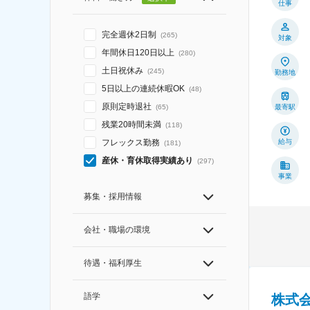
仕事
完全週休2日制
(
265
)
対象
年間休日120日以上
(
280
)
土日祝休み
(
245
)
勤務地
5日以上の連続休暇OK
(
48
)
原則定時退社
最寄駅
(
65
)
残業20時間未満
(
118
)
給与
フレックス勤務
(
181
)
産休・育休取得実績あり
(
297
)
事業
募集・採用情報
会社・職場の環境
待遇・福利厚生
語学
株式