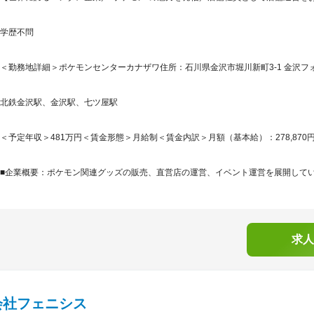
学歴不問
＜勤務地詳細＞ポケモンセンターカナザワ住所：石川県金沢市堀川新町3-1 金沢フォー
北鉄金沢駅、金沢駅、七ツ屋駅
＜予定年収＞481万円＜賃金形態＞月給制＜賃金内訳＞月額（基本給）：278,870円固定残
■企業概要：ポケモン関連グッズの販売、直営店の運営、イベント運営を展開していま
求人
会社フェニシス