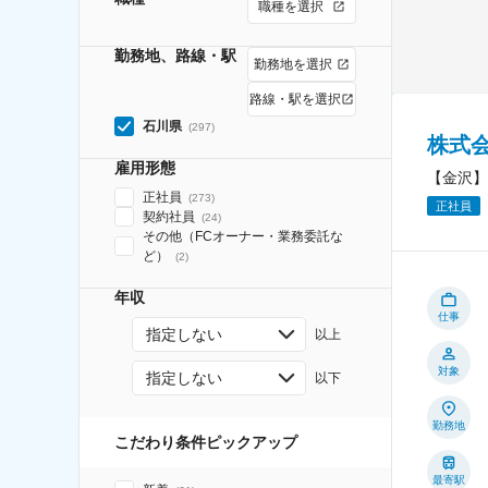
職種を選択
勤務地、路線・駅
勤務地を選択
路線・駅を選択
石川県
(
297
)
株式会
雇用形態
【金沢】
正社員
(
273
)
正社員
契約社員
(
24
)
その他（FCオーナー・業務委託な
ど）
(
2
)
年収
仕事
指定しない
以上
対象
指定しない
以下
勤務地
こだわり条件ピックアップ
最寄駅