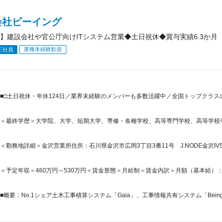
会社ビーイング
】建設会社や官公庁向けITシステム営業◆土日祝休◆賞与実績6.3か月
業種未経験歓迎
正社員
■□土日祝休・年休124日／業界未経験のメンバーも多数活躍中／全国トップクラ
＜最終学歴＞大学院、大学、短期大学、専修・各種学校、高等専門学校、高等学校
＜勤務地詳細＞金沢営業所住所：石川県金沢市広岡3丁目3番11号 J.NODE金沢IV5
＜予定年収＞460万円～530万円＜賃金形態＞月給制＜賃金内訳＞月額（基本給）：233,6
■概要：No.1シェア土木工事積算システム「Gaia」、工事情報共有システム「BeingCollab