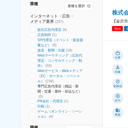
業種
業種を選択
株式
インターネット・広告・
【金沢市
メディア業界
(
297
)
New
総合広告代理店
(
6
)
広告制作
(
1
)
SP代理店（イベント・販促提
案など）
(
9
)
放送・新聞・出版
(
18
)
Webマーケティング（広告代
仕事
理店・コンサルティング・制
作）
(
59
)
Webサービス・Webメディア
対象
（EC・ポータル・ソーシャ
ル）
(
238
)
専門広告代理店（雑誌・新
勤務地
聞・交通・屋外・折込など）
(
0
)
給与
PR会社・代理店
(
1
)
印刷
(
1
)
ゲーム（オンライン・ソーシ
事業
ャル）
(
6
)
職種