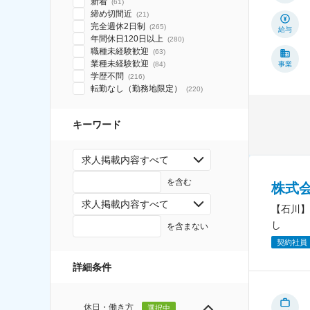
新着
(
61
)
締め切間近
(
21
)
完全週休2日制
(
265
)
給与
年間休日120日以上
(
280
)
職種未経験歓迎
(
63
)
業種未経験歓迎
(
84
)
事業
学歴不問
(
216
)
転勤なし（勤務地限定）
(
220
)
キーワード
求人掲載内容すべて
を含む
株式
求人掲載内容すべて
【石川】
し
を含まない
契約社員
詳細条件
休日・働き方
選択中