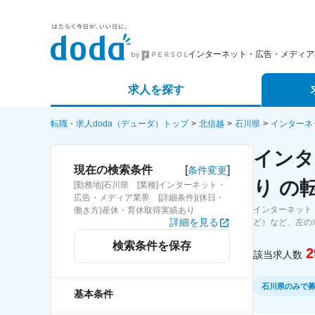
インターネット・広告・メディア
求人を探す
詳細条件から探す
エージェ
転職・求人doda（デューダ）トップ
北信越
石川県
インターネ
インタ
新着求人から探す
スカウト
[
]
現在の検索条件
条件変更
り の
[勤務地]石川県 [業種]インターネット・
求人特集から探す
パートナ
広告・メディア業界 [詳細条件](休日・
インターネット
働き方)産休・育休取得実績あり
詳細を見る
ど）など、左の
検索条件を保存
2
該当求人数
石川県のみで
基本条件