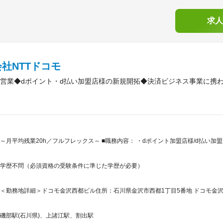
求人
社NTTドコモ
営業◆dポイント・d払い加盟店様の新規開拓◆決済ビジネス事業に携われ
～月平均残業20h／フルフレックス～ ■職務内容： ・dポイント加盟店様/d払い
学歴不問（必須資格の受験条件に準じた学歴が必要）
＜勤務地詳細＞ドコモ金沢西都ビル住所：石川県金沢市西都1丁目5番地 ドコモ金沢
磯部駅(石川県)、上諸江駅、割出駅