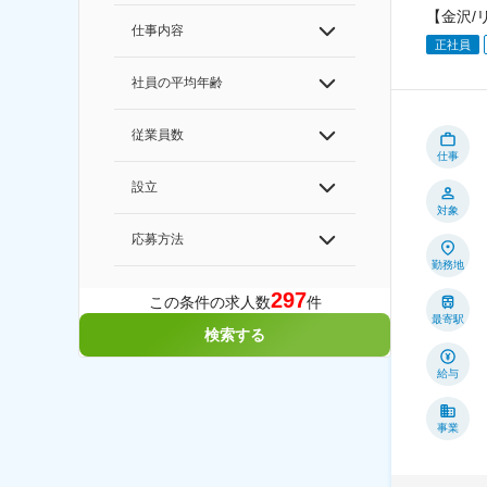
【金沢/
仕事内容
正社員
社員の平均年齢
従業員数
仕事
設立
対象
応募方法
勤務地
297
この条件の求人数
件
最寄駅
検索する
給与
事業