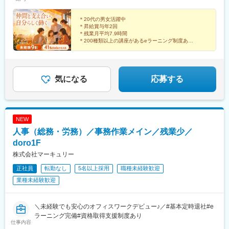
良・和歌山■中国・四国：鳥取・島根・岡山・広島・山口・徳島・
駅(南海線)、広島駅、岡山駅、米子駅、松山市駅、高松築港駅、天
香川・愛媛■九州：福岡・長崎・大分・熊本・宮崎・鹿児島・沖縄
神南駅、眉山ロープウェイ山麓駅、浦添前田駅、通町筋駅、宮崎
＊20代の男女活躍中
駅、渋谷駅、新宿駅、新宿三丁目駅、池袋駅、吉祥寺駅、町田
＊昇給賞与年2回
駅、八王子駅、立川駅、新横浜駅、川崎駅、座間駅、相模原駅、
＊残業月平均7.9時間
藤沢駅、海老名駅(相模線)、浦和駅、さいたま新都心駅、川口駅、
＊200種類以上の講座があるeラーニング制度あり
＊産休・育休の希望者取得率は100％
上尾駅、新座駅、熊谷駅、春日部駅、千葉中央駅、千葉みなと
駅、柏駅、松戸駅、愛宕駅(千葉県)、国府台駅、つくば駅、勝田
頼れる仲間とともに、
駅、伊勢崎駅、前橋駅、世良田駅、桐生駅、栃木駅、小山駅、札
それぞれの個性を活かしながら、
幌駅、函館駅、小樽駅、千歳駅(北海道)、青森駅、一ノ関駅、遠野
のびのびと働いています！
気になる
応募する
駅、久慈駅、水沢駅、秋田駅、横手駅、あおば通駅、泉中央駅、
古川駅、気仙沼駅、蔵王駅、山形駅、寒河江駅、酒田駅、福島駅
(福島県)、いわき駅、会津若松駅、郡山富田駅、白河駅、名鉄名古
屋駅、栄駅(愛知県)、豊橋駅、豊川駅、岡崎駅、安城駅、浜松駅、
NEW
静岡駅、沼津駅、富士駅、三島駅、裾野駅、御殿場駅、菊川駅(静
人事（総務・労務）／事務作業メイン／残業少／
岡県)、大場駅、西金沢駅、松任駅、野々市工大前駅、小松駅、亀
田駅、白山駅(新潟県)、新津駅、燕三条駅、東三条駅、篠ノ井駅、
doro1F
松本駅、上諏訪駅、富山駅、高岡駅、新高岡駅、魚津駅、福井城
株式会社マーキュリー
址大名町駅、水居駅、丸岡駅、岐阜駅、高山駅、名鉄岐阜駅、大
正社員
転勤なし
5名以上採用
職種未経験歓迎
垣駅、津駅、近鉄四日市駅、津新町駅、鈴鹿市駅、播磨駅、草津
駅(滋賀県)、大津駅、南草津駅、彦根駅、長浜駅、西梅田駅、梅田
業種未経験歓迎
駅(地下鉄)、布施駅、堺市駅、ハーバーランド駅、三ノ宮駅、西宮
駅(ＪＲ線)、手柄駅、奈良駅、近鉄奈良駅、大和西大寺駅、大和八
木駅、和歌山駅、和歌山市駅、後藤駅、弓ケ浜駅、鳥取駅、松江
＼未経験でも安心のオフィスワークデビュー♪／#基本定時退社#e
駅、出雲市駅、山口駅(山口県)、下関駅、徳島駅、佐古駅、阿南
ラーニング完備#資格取得支援制度あり
仕事内容
駅、高松駅(香川県)、丸亀駅、綾川駅、松山駅(愛媛県)、今治駅、