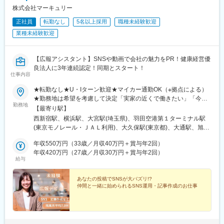
松本駅、上諏訪駅、富山駅、高岡駅、新高岡駅、魚津駅、福井城
橋通駅、上塩屋駅、旭橋駅
株式会社マーキュリー
址大名町駅、水居駅、丸岡駅、岐阜駅、高山駅、名鉄岐阜駅、大
垣駅、津駅、近鉄四日市駅、津新町駅、鈴鹿市駅、播磨駅、草津
正社員
転勤なし
5名以上採用
職種未経験歓迎
駅(滋賀県)、大津駅、南草津駅、彦根駅、長浜駅、西梅田駅、梅田
業種未経験歓迎
駅(地下鉄)、布施駅、堺市駅、ハーバーランド駅、三ノ宮駅、西宮
駅(ＪＲ線)、手柄駅、奈良駅、近鉄奈良駅、大和西大寺駅、大和八
木駅、和歌山駅、和歌山市駅、後藤駅、弓ケ浜駅、鳥取駅、松江
【広報アシスタント】SNSや動画で会社の魅力をPR！健康経営優
駅、出雲市駅、山口駅(山口県)、下関駅、徳島駅、佐古駅、阿南
良法人に3年連続認定！同期とスタート！
駅、高松駅(香川県)、丸亀駅、綾川駅、松山駅(愛媛県)、今治駅、
仕事内容
博多駅、天神駅、小倉駅(福岡県)、久留米駅、原田駅(福岡県)、行
★転勤なし★U・Iターン歓迎★マイカー通勤OK（※拠点による）
橋駅、南行橋駅、長崎駅(長崎県)、長崎駅前駅、大分駅、賀来駅、
★勤務地は希望を考慮して決定「実家の近くで働きたい」「今の
西大分駅、熊本駅、南宮崎駅、都城駅、鹿児島駅、谷山駅(鹿児島
勤務地
生活圏を変えたくない」そんな希望も相談OKです。地元に戻って
【最寄り駅】
市電)、那覇空港駅(鉄道)、県庁前駅(沖縄県)、おもろまち駅、都庁
の就職・転職も応援します！生活スタイルが変わって、勤務エリ
西新宿駅、横浜駅、大宮駅(埼玉県)、羽田空港第１ターミナル駅
前駅、神奈川駅、羽田空港第１・第２ターミナル駅(京急)、新大久
アを変えたいという相談も可能です！■北海道・東北：北海道・青
(東京モノレール・ＪＡＬ利用)、大久保駅(東京都)、大通駅、旭川
保駅、さっぽろ駅、広瀬通駅、宇都宮駅東口駅、金沢駅、市役所
森・岩手・秋田・宮城・山形・福島■北関東：茨城・群馬・栃木■
駅、勾当台公園駅、郡山駅(福島県)、水戸駅、高崎駅、宇都宮駅、
前駅(長野県)、桜橋駅(富山県)、東梅田駅、なんば駅(地下鉄)、岡
南関東：東京・神奈川・埼玉・千葉■中部：岐阜・愛知・静岡・石
年収550万円（33歳／月収40万円＋賞与年2回）
亀島駅、新浜松駅、新潟駅、新静岡駅、三島広小路駅、北鉄金沢
山駅前駅、市役所前駅(愛媛県)、片原町駅(香川県)、熊本城・市役
川・新潟・長野・富山・福井・三重■近畿：滋賀・大阪・兵庫・奈
年収420万円（27歳／月収30万円＋賞与年2回）
駅、長野駅、電気ビル前駅、福井駅、北新地駅、姫路駅、なんば
所前駅、新宿御苑前駅、要町駅、京王八王子駅、立川南駅、平沼
給与
良・和歌山■中国・四国：鳥取・島根・岡山・広島・山口・徳島・
駅(南海線)、広島駅、岡山駅、米子駅、松山市駅、高松築港駅、天
橋駅、海老名駅(相鉄・小田急)、葭川公園駅、野田市駅、市川駅、
香川・愛媛■九州：福岡・長崎・大分・熊本・宮崎・鹿児島・沖縄
神南駅、眉山ロープウェイ山麓駅、浦添前田駅、通町筋駅、宮崎
工機前駅、中央前橋駅、西桐生駅、函館駅前駅、仙台駅(地下鉄)、
あなたの投稿でSNSが大バズリ!?
駅、渋谷駅、新宿駅、新宿三丁目駅、池袋駅、吉祥寺駅、町田
曽根田駅、近鉄名古屋駅、大須観音駅、新豊橋駅、豊川稲荷駅、
仲間と一緒に始められるSNS運用・記事作成のお仕事
駅、八王子駅、立川駅、新横浜駅、川崎駅、座間駅、相模原駅、
第一通り駅、新西金沢駅、西松本駅、新魚津駅、あすなろう四日
藤沢駅、海老名駅(相模線)、浦和駅、さいたま新都心駅、川口駅、
市駅、上栄町駅、大阪梅田駅(阪神線)、大阪梅田駅(阪急線)、小路
上尾駅、新座駅、熊谷駅、春日部駅、千葉中央駅、千葉みなと
駅、浅香駅、神戸駅(兵庫県)、三宮駅(神戸新交通)、西宮駅、山陽
駅、柏駅、松戸駅、愛宕駅(千葉県)、国府台駅、つくば駅、勝田
姫路駅、八木西口駅、田中口駅、三本松口駅、電鉄出雲市駅、祇