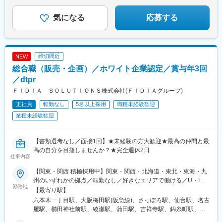
★取材・企画・編集に挑戦できる
内駅(広島県)、汐留駅、小倉駅(福岡県)
★土日祝休み＆年休120日以上
気になる
応募する
締切間近
NEW
総合職（販売・企画）／ホワイト企業認定／賞与年3回
／dtpr
ＦＩＤＩＡ ＳＯＬＵＴＩＯＮＳ株式会社(ＦＩＤＩＡグループ)
正社員
転勤なし
5名以上採用
職種未経験歓迎
業種未経験歓迎
【書類選考なし／面接1回】★未経験の方大歓迎★最高の仲間と最
高の自分を目指しませんか？★完全週休2日
仕事内容
【関東・関西 積極採用中】関東・関西・北海道・東北・東海・九
州のいずれかの拠点／転勤なし／好きなエリアで働ける／U・Iタ
勤務地
ーン歓迎＜勤務地一覧＞■関東東京都・神奈川県・千葉県・埼玉県
【最寄り駅】
■関西大阪府・兵庫県・奈良県・京都府・滋賀県■北海道北海道■
六本木一丁目駅、大阪梅田駅(阪急線)、さっぽろ駅、仙台駅、名古
東北宮城県・福島県■東海愛知県・三重県・岐阜県・静岡県■九州
屋駅、櫛田神社前駅、綾瀬駅、蒲田駅、吉祥寺駅、錦糸町駅、九
福岡県※直行直帰OK※居住地・希望等を考慮の上、決定＝＝＝＝＝
段下駅、恵比寿駅、虎ノ門ヒルズ駅、高田馬場駅、三越前駅、三