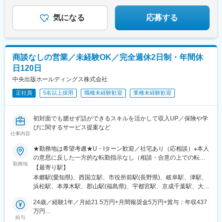
駅、御成門駅、内幸町駅、赤坂見附駅、西日暮里駅(舎人ライナ
介します！
煙防止対策済
駅、南富山駅、越前新保駅、松本駅、藤が丘駅(愛知県)、尾張一宮
ー)、下落合駅、東新宿駅、虎ノ門駅、岩本町駅、京橋駅(東京
駅、春日町駅、江坂駅、三国ケ丘駅(大阪府)、新神戸駅、大雲寺前
気になる
応募する
都)、京成関屋駅、御徒町駅、大森海岸駅、銀座一丁目駅、茅場町
駅、比治山橋駅、大手町駅(愛媛県)、唐人町駅、スタジアムシティ
駅、馬喰町駅、東池袋駅、曳舟駅、西横浜駅、横浜駅、日本大通
サウス駅、水前寺駅、北大宮駅、柏駅、新横浜駅、第一通り駅、
り駅、馬車道駅、市川真間駅、鬼越駅、京成千葉駅、川越市駅、
心斎橋駅、岡山駅前駅、市役所前駅(広島県)、広瀬通駅、前橋駅、
野田駅(阪神線)、四天王寺前夕陽ケ丘駅、大国町駅、森小路駅、昭
中津駅(地下鉄)、山陽姫路駅、九品寺交差点駅、本町駅、あおば通
和町駅(大阪府)、針中野駅、花園町駅、細井川駅、梅田駅(地下
商談なしの営業／未経験OK／完全週休2日制・年間休
駅、偕楽園駅、葭川公園駅、横浜駅、遠州病院駅、貿易センター
鉄)、天満橋駅、北浜駅(大阪府)、なんば駅(南海線)、四ツ橋駅、花
日120日
駅、中電前駅、高見馬場駅、一社駅、立川南駅、長野駅、新浜松
田口駅、撮影所前駅、六地蔵駅(京阪線)、桃山御陵前駅、市民広場
駅、千葉中央駅、上熊谷駅、南方駅(大阪府)、栗林公園駅、新富町
中央出版ホールディングス株式会社
駅、三宮・花時計前駅、板宿駅、新井口駅、香椎宮前駅、城下駅
駅(富山県)、天王寺駅前駅、通町筋駅、中洲通駅、小網町駅、城下
(岡山県)、広電本社前駅、第一通り駅
正社員
5名以上採用
職種未経験歓迎
業種未経験歓迎
駅(岡山県)、市役所前駅(愛媛県)、資生館小学校前駅、北仙台駅、
山鼻９条駅、駅東公園前駅、王子駅前駅、反町駅、広電五日市
駅、荒田八幡駅、琴似駅(函館本線)、宇都宮駅東口駅、馬車道駅、
初対面でも臆せず話ができるスキルを活かして収入UP／保険や学
船橋駅、南富山駅前駅、西松本駅、名鉄一宮駅、百舌鳥駅、春日
びに関するサービス提案など
野道駅(阪急線)、烏丸駅、東中央町駅、比治山下駅、ＪＲ松山駅前
仕事内容
駅、八千代町駅、鹿児島中央駅、四ツ橋駅、田町駅(岡山県)、大神
★勤務地は希望考慮★U・Iターン歓迎／社宅あり（応相談）※本人
宮下駅、中崎町駅、姫路駅、交通局前駅(熊本県)、肥後橋駅、仙台
の意思に反した一方的な転勤指示なし（相談・合意の上での転勤
駅、三宮・花時計前駅、袋町駅、天文館通駅、立川駅、権堂駅、
勤務地
の可能性あり）※希望があればエリア外へ転勤可▼北海道・東北北
千葉駅、新大阪駅、栗林駅、丸の内駅(富山県)、大阪阿部野橋駅、
【最寄り駅】
海道札幌市青森県青森市宮城県仙台市山形県山形市福島県郡山市
藤崎宮前駅、鹿児島中央駅前駅、土橋駅(広島県)、郵便局前駅、西
本郷駅(愛知県)、西国立駅、市役所前駅(長野県)、岐阜駅、津駅、
岩手県盛岡市▼関東東京都八王子市、立川市、北区神奈川県横浜
８丁目駅、東本願寺前駅、栄町駅(東京都)、神奈川駅、五日市駅、
浜松駅、本厚木駅、郡山駅(福島県)、宇都宮駅、京成千葉駅、大宮
市、厚木市埼玉県さいたま市千葉県千葉市、柏市、船橋市栃木県
武之橋駅、日本大通り駅、北松本駅、西一宮駅、百舌鳥八幡駅、
駅(埼玉県)、長岡駅、水戸駅、平沼橋駅、熊谷駅、新静岡駅、五条
宇都宮市群馬県高崎市、前橋市茨城県水戸市、土浦市▼東海愛知
24歳／経験1年／月給21.5万円+月間報奨金5万円+賞与：年収437
四条駅(京都市営)、新西大寺町筋駅、松山駅(愛媛県)、スタジアム
駅(京都市営)、西中島南方駅、和歌山市駅、金沢駅、栗林公園北口
県一宮市、名古屋市静岡県静岡市、浜松市岐阜県岐阜市三重県津
万円
シティノース駅、西大橋駅、鷹野橋駅、仙台駅(地下鉄)、大阪梅田
駅、県庁前駅(富山県)、天王寺駅、博多駅、大分駅、水道町駅、都
給与
市▼近畿大阪府大阪市、堺市、吹田市京都府京都市兵庫県神戸
26歳／経験3年／月給25万円+月間報奨金20万円+賞与：年収654
駅(阪急線)、淀屋橋駅、栄町駅(千葉県)、旧居留地・大丸前駅、西