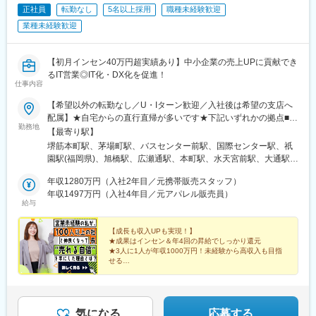
正社員
転勤なし
5名以上採用
職種未経験歓迎
業種未経験歓迎
【初月インセン40万円超実績あり】中小企業の売上UPに貢献でき
るIT営業◎IT化・DX化を促進！
仕事内容
【希望以外の転勤なし／U・Iターン歓迎／入社後は希望の支店へ
配属】★自宅からの直行直帰が多いです★下記いずれかの拠点■大
勤務地
阪本社大阪市中央区安土町2-3-13 大阪国際ビルディング5F※営業
【最寄り駅】
先は京都府、兵庫県、奈良県、和歌山県などを含む関西一円■関東
堺筋本町駅、茅場町駅、バスセンター前駅、国際センター駅、祇
支店東京都中央区新川1-17-25 KDX東茅場町三洋ビル2F※営業先は
園駅(福岡県)、旭橋駅、広瀬通駅、本町駅、水天宮前駅、大通駅、
神奈川県、埼玉県、千葉県、茨城県、栃木県などを含む関東一円■
近鉄名古屋駅、櫛田神社前駅、県庁前駅(沖縄県)、青葉通一番町
札幌オフィス北海道札幌市中央区南一条東1丁目3番 パークイース
年収1280万円（入社2年目／元携帯販売スタッフ）
駅、八丁堀駅(東京都)、西４丁目駅、名鉄名古屋駅、博多駅、壺川
ト札幌ビル8F■中部支店愛知県名古屋市中村区名駅3丁目22-8 大
年収1497万円（入社4年目／元アパレル販売員）
駅、あおば通駅
給与
東海ビル2※営業先は三重県、静岡県、長野県、岐阜県などを含む
中部一円■九州支店福岡県福岡市博多区祇園町4-2 博多祇園
BLDG.2F※営業先は熊本県、長崎県、広島県、山口県などを含む
【成長も収入UPも実現！】
★成果はインセン＆年4回の昇給でしっかり還元
九州中国一円■沖縄オフィス沖縄県那覇市泉崎1-10-18
★3人に1人が年収1000万円！未経験から高収入も目指
M.BALANCE那覇泉崎8F■宮城オフィス10/19(月)オープン予定宮
せる
城県仙台市青葉区中央2-8-13 大和証券仙台ビル8F※営業先は青森
★座学・OJT研修＋メンター制度で基礎から学べる
★最短3カ月で昇進可！頑張りがすぐ評価される社風
県、岩手県、秋田県、山形県、福島県などを含む東北一円
気になる
応募する