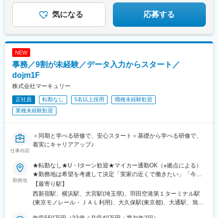
駅、伊勢崎駅、前橋駅、世良田駅、桐生駅、栃木駅、小山駅、札
園駅(福岡県)、西鉄福岡駅、五島町駅、熊本駅前駅、鹿児島駅前
幌駅、函館駅、小樽駅、千歳駅(北海道)、青森駅、一ノ関駅、遠野
駅、谷山駅(指宿枕崎線)、美栄橋駅、新宿西口駅、反町駅、羽田空
気になる
応募する
駅、久慈駅、水沢駅、秋田駅、横手駅、あおば通駅、泉中央駅、
港第２ターミナル駅(東京モノレール・ＡＮＡ利用)、西武新宿駅、
古川駅、気仙沼駅、蔵王駅、山形駅、寒河江駅、酒田駅、福島駅
バスセンター前駅、青葉通一番町駅、日吉町駅、三島田町駅、七
(福島県)、いわき駅、会津若松駅、郡山富田駅、白河駅、名鉄名古
ツ屋駅、地鉄ビル前駅、福井駅(福井県)、大阪難波駅、猿猴橋町
屋駅、栄駅(愛知県)、豊橋駅、豊川駅、岡崎駅、安城駅、浜松駅、
駅、西川緑道公園駅、花畑町駅、東新宿駅、高島町駅、県庁前駅
NEW
静岡駅、沼津駅、富士駅、三島駅、裾野駅、御殿場駅、菊川駅(静
(千葉県)、市川真間駅、東宿郷駅、北１２条駅、松風町駅、仙台
岡県)、大場駅、西金沢駅、松任駅、野々市工大前駅、小松駅、亀
事務／9割が未経験／データ入力からスタート／
駅、電鉄富山駅、末広町駅(富山県)、大阪駅、高速神戸駅、三宮駅
田駅、白山駅(新潟県)、新津駅、燕三条駅、東三条駅、篠ノ井駅、
(神戸市営)、阪神国道駅、畝傍駅、南堀端駅、二本木口駅、桜島桟
dojm1F
松本駅、上諏訪駅、富山駅、高岡駅、新高岡駅、魚津駅、福井城
橋通駅、上塩屋駅、旭橋駅
株式会社マーキュリー
址大名町駅、水居駅、丸岡駅、岐阜駅、高山駅、名鉄岐阜駅、大
垣駅、津駅、近鉄四日市駅、津新町駅、鈴鹿市駅、播磨駅、草津
正社員
転勤なし
5名以上採用
職種未経験歓迎
駅(滋賀県)、大津駅、南草津駅、彦根駅、長浜駅、西梅田駅、梅田
業種未経験歓迎
駅(地下鉄)、布施駅、堺市駅、ハーバーランド駅、三ノ宮駅、西宮
駅(ＪＲ線)、手柄駅、奈良駅、近鉄奈良駅、大和西大寺駅、大和八
木駅、和歌山駅、和歌山市駅、後藤駅、弓ケ浜駅、鳥取駅、松江
＜同期と学べる研修で、安心スタート＞基礎から学べる研修で、
駅、出雲市駅、山口駅(山口県)、下関駅、徳島駅、佐古駅、阿南
着実にキャリアアップ♪
駅、高松駅(香川県)、丸亀駅、綾川駅、松山駅(愛媛県)、今治駅、
仕事内容
博多駅、天神駅、小倉駅(福岡県)、久留米駅、原田駅(福岡県)、行
★転勤なし★U・Iターン歓迎★マイカー通勤OK（※拠点による）
橋駅、南行橋駅、長崎駅(長崎県)、長崎駅前駅、大分駅、賀来駅、
★勤務地は希望を考慮して決定「実家の近くで働きたい」「今の
西大分駅、熊本駅、南宮崎駅、都城駅、鹿児島駅、谷山駅(鹿児島
勤務地
生活圏を変えたくない」そんな希望も相談OKです。地元に戻って
【最寄り駅】
市電)、那覇空港駅(鉄道)、県庁前駅(沖縄県)、おもろまち駅、都庁
の就職・転職も応援します！生活スタイルが変わって、勤務エリ
西新宿駅、横浜駅、大宮駅(埼玉県)、羽田空港第１ターミナル駅
前駅、神奈川駅、羽田空港第１・第２ターミナル駅(京急)、新大久
アを変えたいという相談も可能です！■北海道・東北：北海道・青
(東京モノレール・ＪＡＬ利用)、大久保駅(東京都)、大通駅、旭川
保駅、さっぽろ駅、広瀬通駅、宇都宮駅東口駅、金沢駅、市役所
森・岩手・秋田・宮城・山形・福島■北関東：茨城・群馬・栃木■
駅、勾当台公園駅、郡山駅(福島県)、水戸駅、高崎駅、宇都宮駅、
前駅(長野県)、桜橋駅(富山県)、東梅田駅、なんば駅(地下鉄)、岡