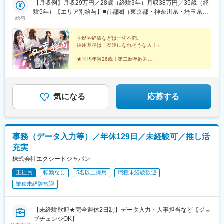
＝＝▼各本社・支社＝＝＝＝＝＝＝＜東京本社＞・南北線「六本
【月収例】月収29万円／28歳（経験3年）月収38万円／35歳（経
軒茶屋駅、三田駅(東京都)、四ツ谷駅、自由が丘駅、芝公園駅、秋
木一丁目駅」徒歩3分・日比谷線／大江戸線「六本木駅」徒歩7
験5年）【エリア別給与】■首都圏（東京都・神奈川県・埼玉県・
葉原駅、渋谷駅、勝どき駅、上野駅、新橋駅、新江古田駅、新宿
給与
分・銀座線／南北線「溜池山王駅」徒歩8分・千代田線「乃木坂
千葉県）月給212,100円～300,000円＋賞与年3回■関西（大阪府・
駅、新木場駅、森下駅(東京都)、西葛西駅、西新井駅、千石駅、泉
駅」徒歩14分＜大阪本社＞・JR各線「大阪駅」より徒歩2分・阪
兵庫県・奈良県・京都府・滋賀県）月給203,700円～280,000円＋
岳寺駅、代々木駅、代々木上原駅、大崎駅、大手町駅(東京都)、大
急各線「梅田駅」より徒歩5分＜札幌支社＞・札幌市営地下鉄南北
賞与年3回■北海道（札幌）月給186,000円～250,000円＋賞与年3
学歴や経験などは一切不問。
塚駅(東京都)、大門駅(東京都)、池袋駅、中目黒駅、中野駅(東京
採用基準は「友達になれそうな人！」
線「さっぽろ」駅より徒歩1分・JR「札幌」駅より徒歩2分＜仙台
回■東北（福島県・宮城県）月給180,000円～250,000円＋賞与年3
都)、町田駅、東京駅、飯田橋駅、品川駅、豊洲駅、北千住駅、目
支社＞・JR「仙台駅」徒歩5分＜名古屋支社＞・各線「名古屋
回■東海（愛知県・岐阜県・静岡県・三重県）月給200,000円～
黒駅、有楽町駅、立川駅、六本木駅、さいたま新都心駅、ふじみ
★平均年齢26歳！第二新卒歓迎
駅」より徒歩1分（駅直結）＜福岡支社＞・地下鉄「櫛田神社前
250,000円＋賞与年3回■九州（福岡県）月給182,900円～250,000
★9割以上が未経験スタート
野駅、浦和駅、浦和美園駅、越谷レイクタウン駅、戸田公園駅、
★人事・広報・マーケターも目指せる
駅」徒歩1分、「祇園駅」徒歩7分
円＋賞与年3回※残業代は別途全額支給します。※経験・能力・年
志木駅、所沢駅、新越谷駅、西川口駅、川越駅、川口駅、草加
★5年連続ホワイト企業認定取得
齢を考慮し、ご相談の上で決定します。
駅、大宮駅(埼玉県)、朝霞駅、朝霞台駅、東浦和駅、東川口駅、東
★完全週休2日制＆残業月平均8h以下
大宮駅、南浦和駅、南越谷駅、武蔵浦和駅、北浦和駅、北戸田
気になる
応募する
駅、北朝霞駅、和光市駅、蕨駅、千葉駅、柏駅、西船橋駅、船橋
駅、松戸駅、本八幡駅(都営線)、津田沼駅、市川駅、舞浜駅、京成
津田沼駅、海浜幕張駅、新浦安駅、稲毛駅、北習志野駅、浦安駅
(千葉県)、新松戸駅、幕張本郷駅、南柏駅、新津田沼駅、行徳駅、
事務（データ入力等）／年休129日／未経験可／推し活
我孫子駅、南行徳駅、妙典駅、馬橋駅、新八柱駅、千葉みなと
充実
駅、北小金駅、下総中山駅、南船橋駅、八千代台駅、新検見川
駅、北松戸駅、西千葉駅、東船橋駅、京成八幡駅、みなとみらい
株式会社エクシードジャパン
駅、横浜駅、海老名駅(相模線)、茅ケ崎駅、関内駅、菊名駅、橋本
正社員
転勤なし
5名以上採用
職種未経験歓迎
駅(神奈川県)、溝の口駅、綱島駅、桜木町駅、上大岡駅、新横浜
業種未経験歓迎
駅、新杉田駅、神奈川新町駅、青葉台駅、川崎駅、相模大野駅、
大船駅、大和駅(神奈川県)、中央林間駅、中山駅(神奈川県)、長津
田駅、辻堂駅、鶴見駅、登戸駅、東戸塚駅、藤沢駅、二俣川駅、
【未経験歓迎★完全週休2日制】データ入力・人事担当など【ジョ
日吉駅(神奈川県)、武蔵小杉駅、平塚駅、本厚木駅、戸塚駅、北新
ブチェンジOK】
地駅、心斎橋駅、谷町四丁目駅、なんば駅(地下鉄)、鶴橋駅、玉造