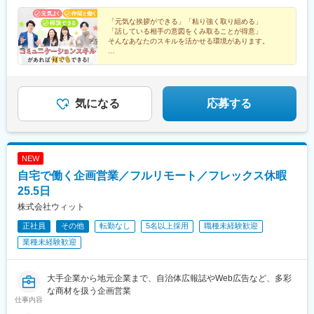
通駅、新山口駅、美栄橋駅、手柄駅、舟入町駅、柳川駅、松山市
市、姫路市和歌山県和歌山市▼北陸新潟県新潟市、長岡市石川県
万円
川緑道公園駅、加治屋町駅
駅、中央区役所前駅、青森駅、上盛岡駅、北四番丁駅、山形駅、
金沢市富山県富山市長野県長野市、松本市福井県福井市▼中国・
「元気な挨拶ができる」「粘り強く取り組める」
中島公園駅、泉中央駅、東宿郷駅、高崎駅、稲毛駅、王子駅、八
「話している相手の意図をくみ取ることが得意」
四国愛媛県松山市岡山県岡山市広島県広島市山口県山口市香川県
王子駅、三ツ沢下町駅、関屋駅(新潟県)、静岡駅、上社駅、桂駅、
そんなあなたのスキルを活かせる環境があります。
高松市▼九州・沖縄熊本県熊本市鹿児島県鹿児島市長崎県長崎市
堺市駅、中央市場前駅、大元駅、松島二丁目駅、佐伯区役所前
福岡県福岡市大分県大分市沖縄県那覇市※各グループ会社への在籍
★残業月20h以下
駅、東比恵駅、二中通駅、琴似駅(札幌市営)、八乙女駅、土浦駅、
★年休120日／完全週休2日制
出向となります。別項「出向先企業」欄をご参照ください※受動喫
京王八王子駅、関内駅、京成船橋駅、北浦和駅、西泉駅、新潟
★未経験歓迎！20～30代活躍中
煙防止対策済
駅、南富山駅、越前新保駅、松本駅、藤が丘駅(愛知県)、尾張一宮
★設立50年の安定企業
駅、春日町駅、江坂駅、三国ケ丘駅(大阪府)、新神戸駅、大雲寺前
気になる
応募する
駅、比治山橋駅、大手町駅(愛媛県)、唐人町駅、スタジアムシティ
サウス駅、水前寺駅、北大宮駅、新横浜駅、柏駅、第一通り駅、
心斎橋駅、岡山駅前駅、市役所前駅(広島県)、広瀬通駅、前橋駅、
竹田駅(京都府)、中津駅(地下鉄)、山陽姫路駅、九品寺交差点駅、
NEW
本町駅、あおば通駅、偕楽園駅、葭川公園駅、横浜駅、遠州病院
自宅で働く企画営業／フルリモート／フレックス休暇
駅、貿易センター駅、中電前駅、高見馬場駅、一社駅、立川南
駅、長野駅、新浜松駅、千葉中央駅、上熊谷駅、南方駅(大阪府)、
25.5日
栗林公園駅、新富町駅(富山県)、天王寺駅前駅、通町筋駅、中洲通
株式会社ウィット
駅、小網町駅、城下駅(岡山県)、市役所前駅(愛媛県)、資生館小学
正社員
その他
転勤なし
5名以上採用
職種未経験歓迎
校前駅、北仙台駅、山鼻９条駅、駅東公園前駅、王子駅前駅、反
町駅、広電五日市駅、荒田八幡駅、琴似駅(函館本線)、宇都宮駅東
業種未経験歓迎
口駅、馬車道駅、船橋駅、南富山駅前駅、西松本駅、名鉄一宮
駅、百舌鳥駅、春日野道駅(阪急線)、烏丸駅、東中央町駅、比治山
下駅、ＪＲ松山駅前駅、八千代町駅、鹿児島中央駅、四ツ橋駅、
大手企業から地元企業まで、自治体広報誌やWeb広告など、多彩
田町駅(岡山県)、大神宮下駅、中崎町駅、姫路駅、交通局前駅(熊
な商材を扱う企画営業
仕事内容
本県)、肥後橋駅、仙台駅、三宮・花時計前駅、袋町駅、天文館通