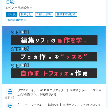
元住吉駅、橋本駅(神奈川県)、大和駅(神奈川県)、中央林間駅、藤
日祝）
姪浜駅、西新駅、仙台駅(地下鉄)、あおば通駅、五橋駅、広瀬通
沢駅、本八幡駅(総武線)、新浦安駅、新柏駅、木更津駅、南船橋
レクステラ株式会社
駅、北四番丁駅、近鉄名古屋駅、祇園駅(福岡県)、青井駅、蓮沼
駅、浦安駅(千葉県)、国府台駅、京成八幡駅、谷津駅、幸谷駅、蘇
駅、住吉駅(東京都)、代官山駅、西早稲田駅、新日本橋駅、西太子
我駅、新千葉駅、京成西船駅、柏駅、実籾駅、スポーツセンター
正社員
転勤なし
5名以上採用
職種未経験歓迎
堂駅、麹町駅、九品仏駅、赤羽橋駅、岩本町駅、神泉駅、京成上
駅、誉田駅、検見川浜駅、浦和駅、大宮駅(埼玉県)、熊谷駅、所沢
業種未経験歓迎
野駅、築地市場駅、新宿西口駅、菊川駅(東京都)、大師前駅、巣鴨
駅、川越駅、川口駅、八乙女駅、五橋駅、青葉通一番町駅、都島
駅、南新宿駅、幡ケ谷駅、大崎広小路駅、浜松町駅、東池袋駅、
駅、野田阪神駅、桜島駅、阿波座駅、朝潮橋駅、津守駅、大阪上
祐天寺駅、二重橋前駅、水道橋駅、北品川駅、日比谷駅、立川南
本町駅、芦原橋駅、福駅、だいどう豊里駅、今里駅(地下鉄)、桃谷
駅、本川越駅、蒲生駅、中浦和駅、京成千葉駅、京成船橋駅、鬼
駅、千林大宮駅、鴫野駅、東天下茶屋駅、沢ノ町駅、駒川中野
越駅、市川真間駅、リゾートゲートウェイ・ステーション駅、幸
駅、西天下茶屋駅、三国駅(大阪府)、横堤駅、住ノ江駅、喜連瓜破
谷駅、京成幕張本郷駅、八柱駅、原木中山駅、船橋競馬場駅、西
駅、大阪梅田駅(阪急線)、堺筋本町駅、堺駅、深井駅、石津川駅、
登戸駅、新高島駅、海老名駅(相鉄・小田急)、北茅ケ崎駅、馬車道
栂・美木多駅、新金岡駅、北野田駅、石橋阪大前駅、大阪城北詰
駅、高津駅(神奈川県)、新綱島駅、子安駅、西梅田駅、大阪難波
駅、なんば駅(地下鉄)、西大橋駅、弁天町駅、北千里駅、曽根駅
駅、扇町駅(大阪府)、新福島駅、渡辺橋駅、なにわ橋駅、長堀橋
(大阪府)、南摂津駅、大日駅、長堀橋駅、枚方公園駅、高槻駅、り
駅、千里中央駅(大阪モノレール)、玉川駅(大阪府)、鴫野駅、白鷺
んくうタウン駅、八尾南駅、千里中央駅(北大阪急行)、古川橋駅、
駅、大阪天満宮駅、千鳥橋駅、大小路駅、宮之阪駅、高槻駅、東
伏見桃山駅、馬堀駅、淀駅、松井山手駅、常盤駅(京都府)、西京極
花園駅、石津駅(大阪府)、萩原天神駅、摂津富田駅、大阪阿部野橋
駅、醍醐駅(京都府)、六地蔵駅(京都市営)、洛西口駅、二条駅、五
駅、大阪梅田駅(阪神線)、新今宮駅前駅、松屋町駅、岸里駅、三宮
条駅(京都市営)、上鳥羽口駅、貴船口駅、桃山駅、大池駅、中埠頭
駅(神戸新交通)、高速神戸駅、山陽明石駅、山陽姫路駅、山陽垂水
駅、星の駅、岡本駅(兵庫県)、滝の茶屋駅、湊川公園駅、山陽天満
駅、川西池田駅、西代駅、宝塚南口駅、鳴尾・武庫川女子大前
駅、旧居留地・大丸前駅、三木駅(神戸電鉄線)、本竜野駅、仁川
駅、芦屋川駅、鈴蘭台西口駅、須磨寺駅、大開駅、旧居留地・大
駅、伊保駅、加太駅(和歌山県)、学園都市駅、春日野道駅(阪神
丸前駅、新在家駅、伊丹駅(阪急線)、猪名寺駅、西灘駅、舞子公園
【Webデザイナー or 動画クリエイター】未経験からゲームや広告
線)、西代駅、箕谷駅、夢前川駅、中山寺駅、大久保駅(兵庫県)、
駅、青木駅、東鳴尾駅、丸太町駅(京都市営)、五条駅(京都市営)、
などの制作スキルを習得できる
学研奈良登美ケ丘駅、近江八幡駅、草津駅(滋賀県)、石山駅、近江
仕事内容
四宮駅、近鉄丹波橋駅、元田中駅、宇治駅(京阪線)、九条駅(京都
神宮前駅、南彦根駅、中松江駅、和歌山駅、紀ノ川駅、ししぶ
府)、洛西口駅、八木西口駅、宝山寺駅、狸小路駅、中央区役所前
駅、遠賀野駅、花畑駅、宇美駅、行橋駅、赤間駅、西鉄柳川駅、
【リモートワークあり／転勤なし】当社オフィス またはプロジェ
駅、発寒駅、新琴似駅、久屋大通駅、愛知大学前駅、西高蔵駅、