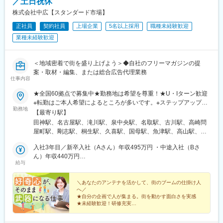
／土日祝休
株式会社中広【スタンダード市場】
正社員
契約社員
上場企業
5名以上採用
職種未経験歓迎
業種未経験歓迎
＜地域密着で街を盛り上げよう＞◆自社のフリーマガジンの提
案・取材・編集、または総合広告代理業務
仕事内容
★全国60拠点で募集中★勤務地は希望を尊重！★U・Iターン歓迎
※転勤はご本人希望によるところが多いです。※ステップアップの
勤務地
ための転勤で活躍している人もたくさんいます。【フリーマガジ
【最寄り駅】
ン業務部】自社ブランドを北海道から沖縄まで、地域ごとに175
田神駅、名古屋駅、滝川駅、泉中央駅、名取駅、古川駅、高崎問
誌（※2026年1月末現在）展開中！各編集室でメンバーを募集して
屋町駅、剛志駅、桐生駅、久喜駅、国母駅、魚津駅、高山駅、東
います！＜下記いずれかの拠点＞北海道、宮城県、群馬県、埼玉
大垣駅、市民公園前駅、関駅(岐阜県)、美濃川合駅、多治見駅、中
県、山梨県、富山県、岐阜県、愛知県、三重県、滋賀県、奈良
入社3年目／新卒入社（Aさん）年収495万円 ・中途入社（Bさ
津川駅、小本駅(愛知県)、鳴海駅、三郷駅(愛知県)、緒川駅、東岡
県、和歌山県、広島県、鳥取県、福岡県、佐賀県※全エリアで契約
ん）年収440万円
崎駅、犬山駅、西桑名駅、鈴鹿市駅、近鉄四日市駅、津駅、松阪
給与
社員募集（北海道／SORA編集室は正社員・契約社員両方で募
入社4年目／新卒入社（Aさん）年収502万円 ・中途入社（Bさ
駅、尾鷲駅、志摩神明駅、長浜駅、彦根駅、近江八幡駅、びわ湖
集）【プロモーション事業部】マーケティングや企画提案営業な
ん）年収534万円
浜大津駅、大和八木駅、岩出駅、廿日市市役所前・平良駅、福山
ど広告代理店業務をお任せします！＜下記いずれかの拠点＞東京
＼あなたのアンテナを活かして、街のブームの仕掛け人
駅、鳥取駅、倉吉駅、富士見町駅(鳥取県)、赤間駅、鳥栖駅、新橋
へ／
都、愛知県、岐阜県、滋賀県、福岡県※全エリアで正社員・契約社
駅、平和通駅、近鉄名古屋駅、西桐生駅、新魚津駅、那加駅、日
★自分の企画で人が集まる。街を動かす面白さを実感
員募集※詳細は下記をご覧くださいhttps://chuco.co.jp/officelist/※受
本ライン今渡駅、烏森駅、鈴鹿駅、あすなろう四日市駅、三井寺
★未経験歓迎！研修充実
動喫煙対策：オフィス内禁煙
★広告・SNS・Web・イベントなど多彩な企画提案が可
駅、八木西口駅、広電廿日市駅、内幸町駅、旦過駅、名鉄名古屋
能
駅、電鉄魚津駅、新那加駅、近鉄八田駅、上栄町駅、畝傍駅、宮