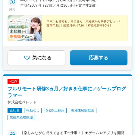
南関東：東京・神奈川・埼玉・千葉■中部：岐阜・愛知・静岡・石
年収550万円（33歳／月収40万円＋賞与年2回）
亀島駅、新浜松駅、新潟駅、新静岡駅、三島広小路駅、北鉄金沢
山駅前駅、市役所前駅(愛媛県)、片原町駅(香川県)、熊本城・市役
川・新潟・長野・富山・福井・三重■近畿：滋賀・大阪・兵庫・奈
年収420万円（27歳／月収30万円＋賞与年2回）
駅、長野駅、電気ビル前駅、福井駅、北新地駅、姫路駅、なんば
所前駅、新宿御苑前駅、要町駅、京王八王子駅、立川南駅、平沼
給与
良・和歌山■中国・四国：鳥取・島根・岡山・広島・山口・徳島・
駅(南海線)、広島駅、岡山駅、米子駅、松山市駅、高松築港駅、天
橋駅、海老名駅(相鉄・小田急)、葭川公園駅、野田市駅、市川駅、
香川・愛媛■九州：福岡・長崎・大分・熊本・宮崎・鹿児島・沖縄
神南駅、眉山ロープウェイ山麓駅、浦添前田駅、通町筋駅、宮崎
工機前駅、中央前橋駅、西桐生駅、函館駅前駅、仙台駅(地下鉄)、
スキルも資格もいりません！未経験から事務デビュー♪
駅、渋谷駅、新宿駅、新宿三丁目駅、池袋駅、吉祥寺駅、町田
曽根田駅、近鉄名古屋駅、大須観音駅、新豊橋駅、豊川稲荷駅、
賞与年2回！残業月平均7.9h！有給取得率80%！
駅、八王子駅、立川駅、新横浜駅、川崎駅、座間駅、相模原駅、
第一通り駅、新西金沢駅、西松本駅、新魚津駅、あすなろう四日
藤沢駅、海老名駅(相模線)、浦和駅、さいたま新都心駅、川口駅、
市駅、上栄町駅、大阪梅田駅(阪神線)、大阪梅田駅(阪急線)、小路
上尾駅、新座駅、熊谷駅、春日部駅、千葉中央駅、千葉みなと
駅、浅香駅、神戸駅(兵庫県)、三宮駅(神戸新交通)、西宮駅、山陽
駅、柏駅、松戸駅、愛宕駅(千葉県)、国府台駅、つくば駅、勝田
姫路駅、八木西口駅、田中口駅、三本松口駅、電鉄出雲市駅、祇
駅、伊勢崎駅、前橋駅、世良田駅、桐生駅、栃木駅、小山駅、札
園駅(福岡県)、西鉄福岡駅、五島町駅、熊本駅前駅、鹿児島駅前
幌駅、函館駅、小樽駅、千歳駅(北海道)、青森駅、一ノ関駅、遠野
駅、谷山駅(指宿枕崎線)、美栄橋駅、新宿西口駅、反町駅、羽田空
気になる
応募する
駅、久慈駅、水沢駅、秋田駅、横手駅、あおば通駅、泉中央駅、
港第２ターミナル駅(東京モノレール・ＡＮＡ利用)、西武新宿駅、
古川駅、気仙沼駅、蔵王駅、山形駅、寒河江駅、酒田駅、福島駅
バスセンター前駅、青葉通一番町駅、日吉町駅、三島田町駅、七
(福島県)、いわき駅、会津若松駅、郡山富田駅、白河駅、名鉄名古
ツ屋駅、地鉄ビル前駅、福井駅(福井県)、大阪難波駅、猿猴橋町
屋駅、栄駅(愛知県)、豊橋駅、豊川駅、岡崎駅、安城駅、浜松駅、
駅、西川緑道公園駅、花畑町駅、東新宿駅、高島町駅、県庁前駅
NEW
静岡駅、沼津駅、富士駅、三島駅、裾野駅、御殿場駅、菊川駅(静
(千葉県)、市川真間駅、東宿郷駅、北１２条駅、松風町駅、仙台
岡県)、大場駅、西金沢駅、松任駅、野々市工大前駅、小松駅、亀
フルリモート研修3ヵ月／好きを仕事に／ゲームプログ
駅、電鉄富山駅、末広町駅(富山県)、大阪駅、高速神戸駅、三宮駅
田駅、白山駅(新潟県)、新津駅、燕三条駅、東三条駅、篠ノ井駅、
(神戸市営)、阪神国道駅、畝傍駅、南堀端駅、二本木口駅、桜島桟
ラマー
松本駅、上諏訪駅、富山駅、高岡駅、新高岡駅、魚津駅、福井城
橋通駅、上塩屋駅、旭橋駅
株式会社ベレット
址大名町駅、水居駅、丸岡駅、岐阜駅、高山駅、名鉄岐阜駅、大
垣駅、津駅、近鉄四日市駅、津新町駅、鈴鹿市駅、播磨駅、草津
正社員
転勤なし
5名以上採用
職種未経験歓迎
駅(滋賀県)、大津駅、南草津駅、彦根駅、長浜駅、西梅田駅、梅田
業種未経験歓迎
駅(地下鉄)、布施駅、堺市駅、ハーバーランド駅、三ノ宮駅、西宮
駅(ＪＲ線)、手柄駅、奈良駅、近鉄奈良駅、大和西大寺駅、大和八
木駅、和歌山駅、和歌山市駅、後藤駅、弓ケ浜駅、鳥取駅、松江
【楽しみながら成長できるITの仕事！】★ゲームやアプリを開発