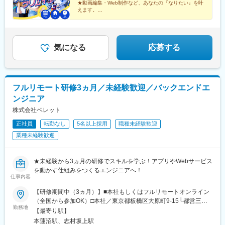
★動画編集・Web制作など、あなたの『なりたい』を叶
えます。
★年休126日・残業月3hで働きやすさも◎
気になる
応募する
フルリモート研修3ヵ月／未経験歓迎／バックエンドエ
ンジニア
株式会社ベレット
正社員
転勤なし
5名以上採用
職種未経験歓迎
業種未経験歓迎
★未経験から3ヵ月の研修でスキルを学ぶ！アプリやWebサービス
を動かす仕組みをつくるエンジニアへ！
仕事内容
【研修期間中（3ヵ月）】■本社もしくはフルリモートオンライン
（全国から参加OK）□本社／東京都板橋区大原町9-15└都営三田
勤務地
線「本蓮沼駅」より徒歩4分└都営三田線「志村坂上駅」より徒歩
【最寄り駅】
9分【研修終了後】■東京23区を中心とした全国各地のプロジェク
本蓮沼駅、志村坂上駅