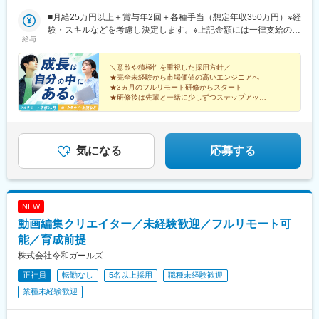
ト先※勤務地は希望を考慮します。※転居を伴う転勤はありませ
ん。※すべて徒歩10分以内の駅チカオフィスです。※フルリモー
■月給25万円以上＋賞与年2回＋各種手当（想定年収350万円）※経
ト・在宅勤務・リモートワークはプロジェクトによって異なりま
験・スキルなどを考慮し決定します。※上記金額には一律支給の住
給与
す。
宅手当2万円を含みます。※残業代は全額支給※試用期間6ヵ月あり
（期間中は月給23万円以上で、その他の待遇に変更なし）☆経験
がある方は、現職・前職給与を考慮します。☆明確な評価制度あ
＼意欲や積極性を重視した採用方針／
★完全未経験から市場価値の高いエンジニアへ
り。個人の頑張りに応じて評価します。【年収例】年収450万円
★3ヵ月のフルリモート研修からスタート
（経験2年入社）年収750万円（経験3年入社）年収950万円（経験
★研修後は先輩と一緒に少しずつステップアップ
5年入社）
★年功序列なし！誰もがチャレンジOK
★土日祝休み、年休125日、残業月20h以内
気になる
応募する
NEW
動画編集クリエイター／未経験歓迎／フルリモート可
能／育成前提
株式会社令和ガールズ
正社員
転勤なし
5名以上採用
職種未経験歓迎
業種未経験歓迎