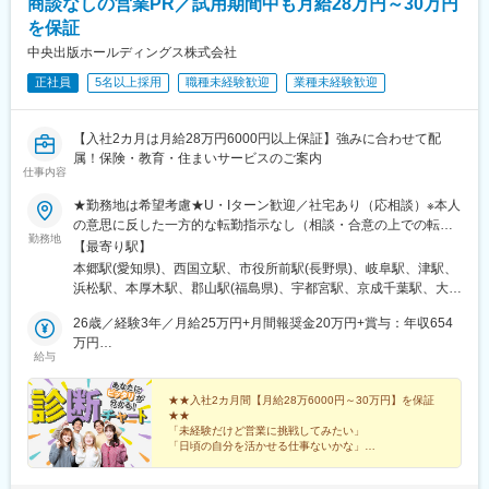
商談なしの営業PR／試用期間中も月給28万円～30万円
前後駅、三河豊田駅、牛田駅(愛知県)、岐南駅、浜松駅、北参道
を保証
駅、南方駅(大阪府)、米野駅、西鉄福岡駅、虎ノ門ヒルズ駅、高輪
中央出版ホールディングス株式会社
ゲートウェイ駅、赤羽橋駅、汐留駅、溜池山王駅、浜松町駅、西
日暮里駅、代官山駅、西早稲田駅、新宿御苑前駅、西太子堂駅、
正社員
5名以上採用
職種未経験歓迎
業種未経験歓迎
桜田門駅、秋葉原駅、二重橋前駅、半蔵門駅、新日本橋駅、水道
橋駅、日比谷駅、青井駅、牛田駅(東京都)、上野広小路駅、蓮沼
駅、平和島駅、銀座駅、馬喰横山駅、宝町駅(東京都)、新中野駅、
【入社2カ月は月給28万円6000円以上保証】強みに合わせて配
大崎広小路駅、吉祥寺駅、池袋駅、赤羽岩淵駅、とうきょうスカ
属！保険・教育・住まいサービスのご案内
仕事内容
イツリー駅、住吉駅(東京都)、祐天寺駅、国道駅、平沼橋駅、蒔田
駅、新杉田駅、センター北駅、宮前平駅、高島町駅、伊勢佐木長
★勤務地は希望考慮★U・Iターン歓迎／社宅あり（応相談）※本人
者町駅、桜木町駅、鶴見駅、京急川崎駅、登戸駅、本八幡駅(都営
の意思に反した一方的な転勤指示なし（相談・合意の上での転勤
線)、市川駅、千葉駅、西船橋駅、本川越駅、野江内代駅、海老江
勤務地
の可能性あり）※希望があればエリア外へ転勤可▼北海道・東北北
【最寄り駅】
駅、西長堀駅、谷町九丁目駅、ＪＲ難波駅、新深江駅、千林駅、
海道札幌市青森県青森市宮城県仙台市山形県山形市福島県郡山市
本郷駅(愛知県)、西国立駅、市役所前駅(長野県)、岐阜駅、津駅、
松虫駅、住吉東駅、今川駅(大阪府)、天下茶屋駅、今福鶴見駅、安
岩手県盛岡市▼関東東京都八王子市、立川市、北区神奈川県横浜
浜松駅、本厚木駅、郡山駅(福島県)、宇都宮駅、京成千葉駅、大宮
立町駅、出戸駅、中崎町駅、谷町四丁目駅、大阪天満宮駅、本町
市、厚木市埼玉県さいたま市千葉県千葉市、柏市、船橋市栃木県
駅(埼玉県)、長岡駅、水戸駅、平沼橋駅、熊谷駅、新静岡駅、五条
駅、大阪難波駅、大小路駅、心斎橋駅、高槻市駅、千里中央駅(大
宇都宮市群馬県高崎市、前橋市茨城県水戸市、土浦市▼東海愛知
26歳／経験3年／月給25万円+月間報奨金20万円+賞与：年収654
駅(京都市営)、西中島南方駅、和歌山市駅、金沢駅、栗林公園北口
阪モノレール)、鳴滝駅、六地蔵駅(奈良線)、二条城前駅、観月橋
県一宮市、名古屋市静岡県静岡市、浜松市岐阜県岐阜市三重県津
万円
駅、県庁前駅(富山県)、天王寺駅、博多駅、大分駅、水道町駅、都
駅、南公園駅、摂津本山駅、湊川駅、神戸三宮駅(阪急・神戸高
給与
市▼近畿大阪府大阪市、堺市、吹田市京都府京都市兵庫県神戸
32歳／経験7年／月給27万円+月間報奨金33万円+賞与：年収810
通駅、新山口駅、美栄橋駅、手柄駅、舟入町駅、柳川駅、松山市
速)、春日野道駅(阪急線)、新長田駅、中山観音駅、紀伊中ノ島
市、姫路市和歌山県和歌山市▼北陸新潟県新潟市、長岡市石川県
万円
駅、中央区役所前駅、青森駅、上盛岡駅、北四番丁駅、山形駅、
駅、商工センター入口駅、聖マリア病院前駅、東中間駅、佐世保
金沢市富山県富山市長野県長野市、松本市福井県福井市▼中国・
★★入社2カ月間【月給28万6000円～30万円】を保証
中島公園駅、泉中央駅、東宿郷駅、高崎駅、稲毛駅、王子駅、八
中央駅、西鉄香椎駅、金山駅(福岡県)、中村日赤駅、本山駅(愛知
★★
四国愛媛県松山市岡山県岡山市広島県広島市山口県山口市香川県
王子駅、三ツ沢下町駅、関屋駅(新潟県)、静岡駅、上社駅、桂駅、
県)、西川緑道公園駅、鷹野橋駅、京王八王子駅、布田駅、南阿佐
「未経験だけど営業に挑戦してみたい」
高松市▼九州・沖縄熊本県熊本市鹿児島県鹿児島市長崎県長崎市
堺市駅、中央市場前駅、大元駅、松島二丁目駅、佐伯区役所前
「日頃の自分を活かせる仕事ないかな」
ケ谷駅、上前津駅、三河知立駅、新浜松駅、南新宿駅、新大阪
福岡県福岡市大分県大分市沖縄県那覇市※各グループ会社への在籍
…そんなあなたは、必ずCHECK！
駅、東比恵駅、二中通駅、琴似駅(札幌市営)、八乙女駅、土浦駅、
駅、名鉄名古屋駅、天神駅、旭橋駅、六本木一丁目駅、泉岳寺
自分のコミュニケーションタイプに合ったお仕事をご紹
出向となります。別項「出向先企業」欄をご参照ください※受動喫
京王八王子駅、関内駅、京成船橋駅、北浦和駅、西泉駅、新潟