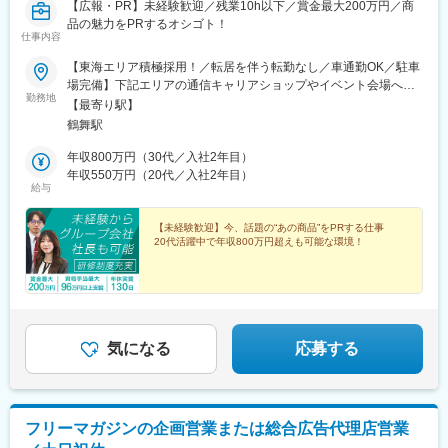
【広報・PR】未経験歓迎／残業10h以下／賞金最大200万円／商
品の魅力をPRするオシゴト！
仕事内容
【東海エリア積極採用！／転居を伴う転勤なし／車通勤OK／駐車
場完備】下記エリアの通信キャリアショップやイベント会場へ配
勤務地
属となります。ご希望エリアをお知らせください♪★募集エリア東
【最寄り駅】
海エリア／愛知、三重、岐阜＜配属先について＞大手キャリア
鶴舞駅
（docomo・SoftBank・au・Rakutenなど）のショップや、家電
量販店・ショッピングモールでのイベント会場に配属。案件にも
年収800万円（30代／入社2年目）
よりますが、1現場につき半年～1年ほどの期間となります。※受
年収550万円（20代／入社2年目）
給与
動喫煙対策あり（配属先による）＜本社＞愛知県名古屋市中区千
代田5-11-33 ST PLAZA TSURUMAI本館2F※アクセス：「鶴舞
駅」徒歩4分
【未経験歓迎】今、話題の“あの商品”をPRする仕事
20代活躍中で年収800万円超えも可能な環境！
気になる
応募する
フリーマガジンの企画営業または総合広告代理店営業