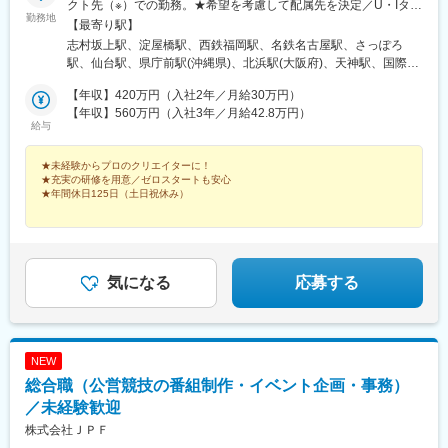
筑前前原駅、蒲池駅(福岡県)、飯塚駅、大保駅、笹原駅、瀬高駅、
クト先（※）での勤務。★希望を考慮して配属先を決定／U・Iター
新川駅(愛知県)、ナゴヤドーム前矢田駅、名鉄名古屋駅、荒子駅、
勤務地
春日原駅、羽犬塚駅、上伊田駅、筑豊中間駅、大牟田駅、甘木駅
ン歓迎（※）北海道／東京／神奈川／埼玉／千葉／茨城／群馬／宮
【最寄り駅】
桜本町駅、尾張一宮駅、東別院駅、西鉄福岡駅、愛宕橋駅、勾当
(西鉄線)、中津駅(大分県)、南大分駅、佐世保駅、諫早駅、幸駅、
城／大阪／滋賀／京都／兵庫／奈良／和歌山／愛知／岐阜／三重
志村坂上駅、淀屋橋駅、西鉄福岡駅、名鉄名古屋駅、さっぽろ
台公園駅、赤坂駅(東京都)、大通駅、中洲川端駅、下落合駅、日本
光の森駅、八代駅、鳥栖駅、武雄温泉駅、宮崎駅、西都城駅、上
／静岡／福岡／佐賀／長崎／熊本／大分／宮崎／鹿児島＜当社オ
駅、仙台駅、県庁前駅(沖縄県)、北浜駅(大阪府)、天神駅、国際セ
橋駅(東京都)、田町駅(東京都)、御成門駅、稲荷町駅(東京都)、清
塩屋駅、枕崎駅、国分駅(鹿児島県)、香椎駅、今宿駅、次郎丸駅、
フィス＞■本社（東京）：東京都板橋区小豆沢3-3-4■大阪：大阪市
ンター駅、札幌駅、あおば通駅、旭橋駅、なにわ橋駅、赤坂駅(福
澄白河駅、北参道駅、五反田駅、竹橋駅、京橋駅(東京都)、高輪ゲ
茶山駅(福岡県)、赤嶺駅、てだこ浦西駅、首里駅、名古屋駅、近鉄
中央区今橋3-2-14 KPOビル4F■福岡：福岡市中央区大名2-6-50 福
【年収】420万円（入社2年／月給30万円）
岡県)、近鉄名古屋駅、大通駅、仙台駅(地下鉄)、美栄橋駅
ートウェイ駅、銀座駅、乃木坂駅、川越市駅、東海神駅、みどり
名古屋駅、伏見駅(愛知県)、栄駅(愛知県)、新栄町駅(愛知県)、前
岡大名ガーデンシティ8F■名古屋：名古屋市中村区名駅南1-11-12
【年収】560万円（入社3年／月給42.8万円）
台駅、伊勢佐木長者町駅、武蔵溝ノ口駅、日ノ出町駅、なんば駅
給与
後駅、名電山中駅、金山駅(愛知県)、上前津駅、三河豊田駅、南大
Kinjiro名駅Minamiビル1F■札幌：札幌市中央区北四条西4-1-7ＭＭ
(南海線)、桜ノ宮駅、福島駅(大阪府・阪神線)、中之島駅、野田阪
高駅、牛田駅(愛知県)、苅安賀駅、岐南駅、大垣駅、浜松駅、四日
Ｓ札幌駅前ビル1Ｆ■仙台：仙台市青葉区花京院1-2-15 ソララプラ
神駅、蒲生四丁目駅、花田口駅、中津駅(地下鉄)、天王寺駅前駅、
市駅、津駅、南方駅(大阪府)、北参道駅、天神駅、美栄橋駅、米野
★未経験からプロのクリエイターに！
ザ3F■沖縄：那覇市松尾1-10-24 ホークシティ那覇ビル1F※受動喫
南方駅(大阪府)、聖天坂駅、四天王寺前夕陽ケ丘駅、中崎町駅、三
★充実の研修を用意／ゼロスタートも安心
駅、仙台駅、阿佐ケ谷駅、京王八王子駅、布田駅、虎ノ門ヒルズ
煙対策：屋内全面禁煙
★年間休日125日（土日祝休み）
宮駅(神戸市営)、西新町駅、芦屋駅(阪神線)、県庁前駅(兵庫県)、
駅、高輪ゲートウェイ駅、赤羽橋駅、汐留駅、溜池山王駅、浜松
六甲駅、霞ケ丘駅(兵庫県)、三条駅(京都府)、桃山御陵前駅、畝傍
町駅、西日暮里駅、代官山駅、西早稲田駅、新宿御苑前駅、西太
Webや動画、ゲームなどなど……。
駅、北１２条駅、資生館小学校前駅、高岳駅、小池駅、矢田駅(愛
見る側・やる側ではなく、“制作者”になりたいのなら、レクステラへの入社が一番
子堂駅、桜田門駅、秋葉原駅、二重橋前駅、半蔵門駅、新日本橋
知県)、桜駅(愛知県)、名鉄一宮駅
の近道です！
駅、水道橋駅、日比谷駅、青井駅、牛田駅(東京都)、上野広小路
駅、蓮沼駅、平和島駅、銀座駅、馬喰横山駅、宝町駅(東京都)、新
気になる
応募する
中野駅、大崎広小路駅、吉祥寺駅、池袋駅、赤羽岩淵駅、とうき
ょうスカイツリー駅、住吉駅(東京都)、祐天寺駅、国道駅、平沼橋
駅、蒔田駅、新杉田駅、センター北駅、宮前平駅、高島町駅、伊
勢佐木長者町駅、馬車道駅、鶴見駅、北茅ケ崎駅、京急川崎駅、
NEW
登戸駅、本八幡駅(都営線)、市川駅、千葉駅、西船橋駅、本川越
駅、仙台駅(地下鉄)、広瀬通駅、野江内代駅、海老江駅、西長堀
総合職（公営競技の番組制作・イベント企画・事務）
駅、谷町九丁目駅、ＪＲ難波駅、新深江駅、千林駅、松虫駅、住
／未経験歓迎
吉東駅、今川駅(大阪府)、天下茶屋駅、今福鶴見駅、安立町駅、出
株式会社ＪＰＦ
戸駅、中崎町駅、谷町四丁目駅、大阪天満宮駅、本町駅、大阪難