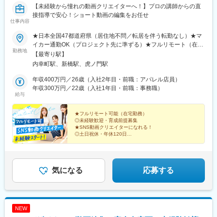
【未経験から憧れの動画クリエイターへ！】プロの講師からの直
接指導で安心！ショート動画の編集をお任せ
仕事内容
★日本全国47都道府県（居住地不問／転居を伴う転勤なし）★マ
イカー通勤OK（プロジェクト先に準ずる）★フルリモート（在宅
勤務地
勤務）可能勤務先は本人の希望を最大限に考慮。業務に慣れてき
【最寄り駅】
たらフルリモート勤務（在宅勤務）も可能です。本社：東京都港
内幸町駅、新橋駅、虎ノ門駅
区新橋2-12-5池伝ビル6F受動喫煙対策：屋内禁煙
年収400万円／26歳（入社2年目・前職：アパレル店員）
年収300万円／22歳（入社1年目・前職：事務職）
給与
★フルリモート可能（在宅勤務）
◎未経験歓迎・育成前提募集
★SNS動画クリエイターになれる！
◎土日祝休・年休120日
★原則定時退社
◎20代・30代活躍中
動画クリエイターのスキルをイチから学んで、トレンド
を作る第一人者に！
気になる
応募する
NEW