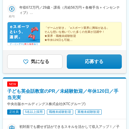
「引越し支援制度」あり！県外から入社される、あなたをサポー
駅、芝公園駅、新橋駅、赤坂駅(東京都)、大門駅(東京都)、日暮里
ト！お住まい問わず、ご応募いただけます◎＼＼積極採用中！／
年収672万円／29歳・課長（月給56万円＋各種手当＋インセンテ
駅(舎人ライナー)、三鷹駅、恵比寿駅、広尾駅、渋谷駅、高田馬場
／★勤務地は希望を考慮し決定します。★転勤なし！★U・Iター
ィブ）
駅、四ツ谷駅、新宿三丁目駅、三軒茶屋駅、霞ケ関駅(東京都)、末
給与
ン歓迎！★5名以上を採用予定！★受動喫煙対策：あり＜東京本社
年収492万円／26歳・主任（月給41万円＋各種手当＋インセンテ
広町駅(東京都)、東京駅、九段下駅、麹町駅、神保町駅、神田駅
＞東京都豊島区東池袋3-7-9 AS ONE東池袋ビル7階＜名古屋支
ィブ）
(東京都)、飯田橋駅、有楽町駅、綾瀬駅、北千住駅、上野御徒町
社＞愛知県名古屋市中村区池町4－60－12 グローバルゲート12F
「ゲームが好き」「eスポーツ業界に興味がある」
駅、蒲田駅、大森駅(東京都)、東銀座駅、日本橋駅(東京都)、三越
そんな想いを抱いていた多くの先輩が活躍中！
＜大阪支社＞大阪府大阪市淀川区西中島4-3-8 新大阪阪神ビル7
前駅、小伝馬町駅、八丁堀駅(東京都)、中野坂上駅、中野駅(東京
★業界・職種未経験歓迎
階＜福岡支社＞福岡県福岡市中央区大名２丁目 9-17 ARISTO大
都)、町田駅、目黒駅、立会川駅、五反田駅、井の頭公園駅、都電
★年休129日も可能
名 3F＜沖縄支社＞沖縄県那覇市久茂地2丁目3-9 8階西
★残業月5h程度
雑司ケ谷駅、赤羽駅、押上駅、錦糸町駅、中目黒駅、大崎駅、鶴
★ゲーミングPC購入補助あり
見小野駅、三ツ沢下町駅、戸部駅、山手駅、井土ケ谷駅、和田町
駅、屏風浦駅、金沢文庫駅、新羽駅、戸塚駅、上永谷駅、鶴ケ峰
駅、瀬谷駅、立場駅、青葉台駅、センター南駅、鹿島田駅、武蔵
気になる
応募する
小杉駅、武蔵溝ノ口駅、生田駅(神奈川県)、鷺沼駅、柿生駅、相模
湖駅、上溝駅、下溝駅、上大岡駅、菊名駅、新横浜駅、日吉駅(神
奈川県)、新高島駅、あざみ野駅、たまプラーザ駅、関内駅、京急
鶴見駅、長津田駅、川崎駅、向ケ丘遊園駅、元住吉駅、橋本駅(神
NEW
奈川県)、本八幡駅(総武線)、新浦安駅、新柏駅、木更津駅、南船
子ども英会話教室のPR／未経験歓迎／年休120日／手
橋駅、浦安駅(千葉県)、国府台駅、京成八幡駅、谷津駅、幸谷駅、
蘇我駅、新千葉駅、京成西船駅、柏駅、実籾駅、スポーツセンタ
当充実
ー駅、誉田駅、検見川浜駅、浦和駅、大宮駅(埼玉県)、熊谷駅、所
中央出版ホールディングス株式会社(KTCグループ)
沢駅、川越駅、川口駅、都島駅、野田阪神駅、桜島駅、阿波座
正社員
5名以上採用
職種未経験歓迎
業種未経験歓迎
駅、朝潮橋駅、津守駅、大阪上本町駅、芦原橋駅、福駅、だいど
う豊里駅、今里駅(地下鉄)、桃谷駅、千林大宮駅、鴫野駅、東天下
茶屋駅、沢ノ町駅、駒川中野駅、西天下茶屋駅、三国駅(大阪府)、
初対面でも臆せず話ができるスキルを活かして収入アップ！／子
横堤駅、住ノ江駅、喜連瓜破駅、大阪梅田駅(阪急線)、堺筋本町