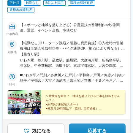
波駅、大小路駅、心斎橋駅、高槻市駅、千里中央駅(大阪モノレー
正社員
転勤なし
5名以上採用
職種未経験歓迎
ル)、鳴滝駅、六地蔵駅(奈良線)、二条城前駅、観月橋駅、南公園
業種未経験歓迎
駅、摂津本山駅、湊川駅、神戸三宮駅(阪急・神戸高速)、春日野道
駅(阪急線)、新長田駅、中山観音駅、紀伊中ノ島駅、聖マリア病院
前駅、東中間駅、佐世保中央駅、西鉄香椎駅、金山駅(福岡県)、名
【スポーツと地域を盛り上げる】公営競技の番組制作や映像関
鉄名古屋駅、丸の内駅(愛知県)、栄町駅(愛知県)、久屋大通駅、高
連、運営、イベント企画、事務など
岳駅、東別院駅、大須観音駅、三河知立駅、新浜松駅、あすなろ
仕事内容
う四日市駅、新大阪駅、南新宿駅、西鉄福岡駅、旭橋駅、六本木
【転勤なし／U・Iターン歓迎／引越し費用負担】◎入社時の引越
一丁目駅、泉岳寺駅、御成門駅、内幸町駅、赤坂見附駅、西日暮
費用は全額会社負担◎車・バイク通勤OK（拠点により異なる）◎
里駅(舎人ライナー)、下落合駅、東新宿駅、虎ノ門駅、岩本町駅、
勤務地
勤務地はご希望を考慮の上、決定致します。◎競技場によって、
【最寄り駅】
京橋駅(東京都)、京成関屋駅、御徒町駅、大森海岸駅、銀座一丁目
募集ポジションが異なります。以下いずれかの競輪場、ボートレ
いわき駅、鵡川駅、是政駅、船堀駅、大森海岸駅、新高島平駅、
駅、茅場町駅、馬喰町駅、東池袋駅、曳舟駅、西横浜駅、横浜
ース場での勤務となります。■北海道・東北北海道、福島県■関東
弥彦駅、中央前橋駅、西取手駅、東武宇都宮駅、大宮公園駅、西
駅、日本大通り駅、市川真間駅、鬼越駅、京成千葉駅、川越市
茨城県、栃木県、群馬県、埼玉県、千葉県、東京都、神奈川県■東
所沢駅、京王多摩川駅、立川駅、千葉公園駅、北松戸駅、港町
駅、あおば通駅、野田駅(阪神線)、四天王寺前夕陽ケ丘駅、大国町
海岐阜県、静岡県、愛知県、三重県■北信越新潟県、富山県、福井
■いわき平／門別／多摩川／江戸川／平和島／戸田／弥彦／前橋／
駅、平塚駅、箱根板橋駅、南伊東駅、東静岡駅、南鳩ケ谷駅、東
駅、森小路駅、昭和町駅(大阪府)、針中野駅、花園町駅、細井川
県■関西京都府、奈良県■中国・四国岡山県、広島県、山口県、愛
取手／宇都宮／大宮／西武園／京王閣／立川／千葉／松戸／川崎
松阪駅、霞ケ浦駅、田神駅、大垣駅、常滑駅、蒲郡競艇場前駅、
駅、梅田駅(地下鉄)、天満橋駅、北浜駅(大阪府)、なんば駅(南海
給与
媛県■九州福岡県、佐賀県、長崎県、大分県受動喫煙対策あり
／平塚／小田原／伊東温泉／静岡／川口月給241,830円～／試用
高茶屋駅、曳馬駅、新居町駅、競輪場前駅(愛知県)、中村日赤駅、
線)、四ツ橋駅、花田口駅、撮影所前駅、六地蔵駅(京阪線)、桃山
期間中：226,800円～■四日市／岐阜／大垣／常滑／蒲郡／津／浜
足羽山公園口駅、平城駅、市坪駅、宇野駅、海岸通駅、西向日
御陵前駅、市民広場駅、三宮・花時計前駅、板宿駅、香椎宮前
松／浜名湖／豊橋月給235,970円～／試用期間中：220,970円～■
＼競技場を舞台に、地域を盛り上げる仕事を始めません
駅、競輪場前駅(富山県)、伊勢朝日駅、埴生駅、浦田駅(福岡県)、
駅、亀島駅、国際センター駅、矢場町駅、第一通り駅、近鉄四日
か？／
名古屋競輪場月給260,130円～ ／試用期間中：235,970円～■松阪
香春口三萩野駅、久留米大学前駅、佐世保駅、亀川駅、防府駅、
市駅
■約7割が未経験スタート
月給230,270円～／試用期間中：215,270円～■松山／玉野／奈良
武雄温泉駅、鬼塚駅、中洲川端駅、競艇場前駅、作草部駅、京急
■残業月10時間以下（原則、定時退社）
月給220,250円～／試用期間中：210,000円～■広島／福井月給
■月9日～10日休み
川崎駅、小田原駅、りんくう常滑駅、三河塩津駅、東田駅、宇品
■3日～5日の連続休暇OK
225,020円～／試用期間中：210,000円～ ■向日町月給257,000円
五丁目駅、岩瀬浜駅、櫛田神社前駅、南多摩駅、井原駅(愛知県)、
■転勤なし
～／試用期間中：257,000円～■富山／川越月給224,000円～／試
宇品四丁目駅、東岩瀬駅、呉服町駅(福岡県)
■U・Iターン歓迎（引越費用補助）
用期間中：富山／209,000円～・川越／215,270円～）■山陽月給
気になる
応募する