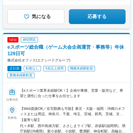
◎編集ソフトの使い方から教えます
気になる
応募する
締切間近
NEW
eスポーツ総合職（ゲーム大会企画運営・事務等）年休
129日可
株式会社オフィス(エクシードグループ)
正社員
転勤なし
5名以上採用
職種未経験歓迎
業種未経験歓迎
【eスポーツ業界未経験OK！】企画や事務、営業・販売など、希
望と適性に合った仕事をお任せします
仕事内容
【Web面接OK／在宅勤務も可能】東京・大阪・福岡・沖縄のオフ
ィスまたは周辺、神奈川、千葉、埼玉、宮城、群馬、茨城、京
勤務地
都、兵庫、奈良、滋賀、和歌山、愛知、三重、岐阜、静岡、香
【最寄り駅】
川、愛媛、広島、岡山、福岡、佐賀、長崎、熊本、大分、宮崎、
代々木駅、西中島南方駅、ささしまライブ駅、赤坂駅(福岡県)、県
鹿児島、沖縄の各勤務先★全国から応募可能！★関東・関西のみ
庁前駅(沖縄県)、新小岩駅、小岩駅、豊洲駅、神谷町駅、高輪台