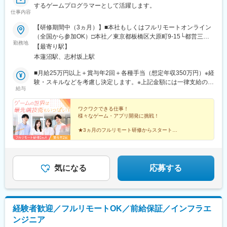
駅、出雲市駅、山口駅(山口県)、下関駅、徳島駅、佐古駅、阿南
するゲームプログラマーとして活躍します。
駅、高松駅(香川県)、丸亀駅、綾川駅、松山駅(愛媛県)、今治駅、
仕事内容
博多駅、天神駅、小倉駅(福岡県)、久留米駅、原田駅(福岡県)、行
【研修期間中（3ヵ月）】■本社もしくはフルリモートオンライン
橋駅、南行橋駅、長崎駅(長崎県)、長崎駅前駅、大分駅、賀来駅、
（全国から参加OK）□本社／東京都板橋区大原町9-15└都営三田
西大分駅、熊本駅、南宮崎駅、都城駅、鹿児島駅、谷山駅(鹿児島
勤務地
線「本蓮沼駅」より徒歩4分└都営三田線「志村坂上駅」より徒歩
【最寄り駅】
市電)、那覇空港駅(鉄道)、県庁前駅(沖縄県)、おもろまち駅、都庁
9分【研修終了後】■東京23区を中心とした全国各地のプロジェク
本蓮沼駅、志村坂上駅
前駅、神奈川駅、羽田空港第１・第２ターミナル駅(京急)、新大久
ト先※勤務地は希望を考慮します。※転居を伴う転勤はありませ
保駅、さっぽろ駅、広瀬通駅、宇都宮駅東口駅、金沢駅、市役所
ん。※すべて徒歩10分以内の駅チカオフィスです。※フルリモー
■月給25万円以上＋賞与年2回＋各種手当（想定年収350万円）※経
前駅(長野県)、桜橋駅(富山県)、東梅田駅、なんば駅(地下鉄)、岡
ト・在宅勤務・リモートワークはプロジェクトによって異なりま
験・スキルなどを考慮し決定します。※上記金額には一律支給の住
山駅前駅、市役所前駅(愛媛県)、片原町駅(香川県)、熊本城・市役
給与
す。
宅手当2万円を含みます。※残業代は全額支給※試用期間6ヵ月あり
所前駅、新宿御苑前駅、要町駅、京王八王子駅、立川南駅、平沼
（期間中は月給23万円以上で、その他の待遇に変更なし）☆経験
橋駅、海老名駅(相鉄・小田急)、葭川公園駅、野田市駅、市川駅、
がある方は、現職・前職給与を考慮します。☆明確な評価制度あ
ワクワクできる仕事！
工機前駅、中央前橋駅、西桐生駅、函館駅前駅、仙台駅(地下鉄)、
様々なゲーム・アプリ開発に挑戦！
り。個人の頑張りに応じて評価します。【年収例】年収450万円
曽根田駅、近鉄名古屋駅、大須観音駅、新豊橋駅、豊川稲荷駅、
（経験2年入社）年収750万円（経験3年入社）年収950万円（経験
★3ヵ月のフルリモート研修からスタート！
第一通り駅、新西金沢駅、西松本駅、新魚津駅、あすなろう四日
5年入社）
★研修後は先輩と一緒に少しずつ成長！
市駅、上栄町駅、大阪梅田駅(阪神線)、大阪梅田駅(阪急線)、小路
★20代活躍中！手に職をつけられる！
駅、浅香駅、神戸駅(兵庫県)、三宮駅(神戸新交通)、西宮駅、山陽
★賞与年2回！頑張りはしっかり評価！
姫路駅、八木西口駅、田中口駅、三本松口駅、電鉄出雲市駅、祇
★プライベートも大切にできる働き方！
気になる
応募する
園駅(福岡県)、西鉄福岡駅、五島町駅、熊本駅前駅、鹿児島駅前
駅、谷山駅(指宿枕崎線)、美栄橋駅、新宿西口駅、反町駅、羽田空
港第２ターミナル駅(東京モノレール・ＡＮＡ利用)、西武新宿駅、
バスセンター前駅、青葉通一番町駅、日吉町駅、三島田町駅、七
ツ屋駅、地鉄ビル前駅、福井駅(福井県)、大阪難波駅、猿猴橋町
経験者歓迎／フルリモートOK／前給保証／インフラエ
駅、西川緑道公園駅、花畑町駅、東新宿駅、高島町駅、県庁前駅
ンジニア
(千葉県)、市川真間駅、東宿郷駅、北１２条駅、松風町駅、仙台