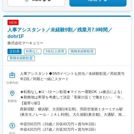
NEW
人事アシスタント／未経験9割／残業月7.9時間／
dohr1F
株式会社マーキュリー
正社員
転勤なし
5名以上採用
職種未経験歓迎
業種未経験歓迎
人事アシスタント◆SNSイベントも担当／未経験歓迎／昇給賞与
年2回／同期と一緒にスタート
仕事内容
★転勤なし★U・Iターン歓迎★マイカー通勤OK（※拠点による）
★勤務地は希望を考慮して決定「実家の近くで働きたい」「今の
勤務地
生活圏を変えたくない」そんな希望も相談OKです。地元に戻って
【最寄り駅】
の就職・転職も応援します！生活スタイルが変わって、勤務エリ
西新宿駅、横浜駅、大宮駅(埼玉県)、羽田空港第１ターミナル駅
アを変えたいという相談も可能です！■北海道・東北：北海道・青
(東京モノレール・ＪＡＬ利用)、大久保駅(東京都)、大通駅、旭川
森・岩手・秋田・宮城・山形・福島■北関東：茨城・群馬・栃木■
駅、勾当台公園駅、郡山駅(福島県)、水戸駅、高崎駅、宇都宮駅、
南関東：東京・神奈川・埼玉・千葉■中部：岐阜・愛知・静岡・石
年収550万円（33歳／月収40万円＋賞与年2回）
亀島駅、新浜松駅、新潟駅、新静岡駅、三島広小路駅、北鉄金沢
川・新潟・長野・富山・福井・三重■近畿：滋賀・大阪・兵庫・奈
年収420万円（27歳／月収30万円＋賞与年2回）
駅、長野駅、電気ビル前駅、福井駅、北新地駅、姫路駅、なんば
給与