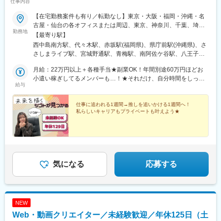
仕事内容
駅、森ノ宮駅、天満駅、福島駅(大阪環状線)、肥後橋駅、淀屋橋
駅、本町駅、千里中央駅(北大阪急行)、野田駅(大阪環状線)、京橋
【在宅勤務案件も有り／転勤なし】東京・大阪・福岡・沖縄・名
駅(大阪府)、堺東駅、中百舌鳥駅、江坂駅、南森町駅、弁天町駅、
古屋・仙台の各オフィスまたは周辺、東京、神奈川、千葉、埼
勤務地
樟葉駅、西中島南方駅、西九条駅、大正駅(大阪府)、上新庄駅、堺
玉、宮城、愛知、岐阜、静岡、三重、大阪、京都、兵庫、奈良、
【最寄り駅】
駅、寝屋川市駅、枚方市駅、茨木市駅、高槻市駅、鴻池新田駅、
滋賀、和歌山、福岡、佐賀、長崎、熊本、大分、宮崎、鹿児島、
西中島南方駅、代々木駅、赤坂駅(福岡県)、県庁前駅(沖縄県)、さ
河内花園駅、御殿山駅、石津北駅、長田駅(大阪府)、住道駅、初芝
沖縄の各勤務先★20名以上を採用予定！★豊富な選択肢の中か
さしまライブ駅、宮城野通駅、青梅駅、南阿佐ケ谷駅、八王子
駅、北花田駅、富田駅(大阪府)、大阪駅、梅田駅(地下鉄)、天王寺
ら、あなたに最適な就業先をご案内いたします。就業先は、IT業
駅、調布駅、西国分寺駅、新小岩駅、小岩駅、豊洲駅、神谷町
駅、東梅田駅、新大阪駅、新今宮駅、堺筋本町駅、谷町六丁目
界、旅行、美容、Webマーケターなど大手企業を含む様々な企
月給：22万円以上＋各種手当★副業OK！年間別途60万円ほどお
駅、高輪台駅、芝公園駅、新橋駅、赤坂駅(東京都)、大門駅(東京
駅、天下茶屋駅、谷町九丁目駅、北浜駅(大阪府)、大阪上本町駅、
業。そのため色んな業界・職種へのチャレンジができます♪★受動
小遣い稼ぎしてるメンバーも…！★それだけ、自分時間をしっか
都)、日暮里駅(舎人ライナー)、三鷹駅、恵比寿駅、広尾駅、渋谷
給与
十三駅、天神橋筋六丁目駅、三ノ宮駅、神戸駅(兵庫県)、明石駅、
喫煙対策：あり
り作れる環境です。ぜひ独自の研修制度も活用いただきながら、
駅、高田馬場駅、四ツ谷駅、新宿三丁目駅、三軒茶屋駅、霞ケ関
姫路駅、西宮北口駅、尼崎駅(東海道本線)、住吉駅(兵庫県・東海
自分の為の時間を過ごしてください♪ ※経験・能力を考慮の上、
駅(東京都)、末広町駅(東京都)、東京駅、九段下駅、麹町駅、神保
道)、垂水駅、川西能勢口駅、武庫之荘駅、新長田駅、宝塚駅、甲
当社規定により優遇いたします。※月給には一律の職務手当（3万
仕事に追われる1週間→推しを追いかける1週間へ！
町駅、神田駅(東京都)、飯田橋駅、有楽町駅、綾瀬駅、北千住駅、
私らしいキャリアもプライベートも叶えよう★
子園駅、芦屋駅(東海道本線)、鈴蘭台駅、須磨駅、兵庫駅、西飾磨
5,000円）を含みます。
上野御徒町駅、蒲田駅、大森駅(東京都)、東銀座駅、日本橋駅(東
駅、御着駅、西二見駅、京口駅、手柄駅、元町駅(兵庫県)、西明石
京都)、三越前駅、小伝馬町駅、八丁堀駅(東京都)、中野坂上駅、
駅、六甲道駅、立花駅、名谷駅、伊丹駅(福知山線)、加古川駅、塚
中野駅(東京都)、町田駅、目黒駅、立会川駅、五反田駅、井の頭公
口駅(福知山線)、新神戸駅、摂津本山駅、大久保駅(兵庫県)、灘
園駅、都電雑司ケ谷駅、赤羽駅、押上駅、錦糸町駅、中目黒駅、
駅、舞子駅、今津駅(兵庫県)、魚崎駅、武庫川駅、烏丸御池駅、四
大崎駅、鶴見小野駅、三ツ沢下町駅、戸部駅、山手駅、井土ケ谷
条駅(京都市営)、山科駅、京都河原町駅、桂駅、長岡京駅、丹波橋
駅、和田町駅、屏風浦駅、金沢文庫駅、新羽駅、戸塚駅、上永谷
気になる
応募する
駅、祇園四条駅、出町柳駅、向島駅、三室戸駅、京都駅、西大路
駅、鶴ケ峰駅、瀬谷駅、立場駅、青葉台駅、センター南駅、鹿島
駅、桂川駅(京都府)、北大路駅、二条駅、奈良駅、学園前駅(奈良
田駅、武蔵小杉駅、武蔵溝ノ口駅、生田駅(神奈川県)、鷺沼駅、柿
県)、大和八木駅、生駒駅、大和西大寺駅、高の原駅、札幌駅、す
生駅、相模湖駅、上溝駅、下溝駅、上大岡駅、菊名駅、新横浜
すきの駅、西１１丁目駅、琴似駅(札幌市営)、宮の沢駅、麻生駅、
駅、日吉駅(神奈川県)、新高島駅、あざみ野駅、たまプラーザ駅、
栄町駅(愛知県)、南栄駅、日比野駅(名古屋市営)、柳生橋駅、大曽
NEW
関内駅、桜木町駅、京急鶴見駅、長津田駅、海老名駅(相模線)、大
根駅、庄内通駅、春田駅、高畑駅、鶴里駅、春日井駅(中央本線)、
船駅、茅ケ崎駅、本厚木駅、小田原駅、川崎駅、向ケ丘遊園駅、
Web・動画クリエイター／未経験歓迎／年休125日（土
西一宮駅、金山駅(愛知県)、港北駅、博多駅、天神南駅、天神駅、