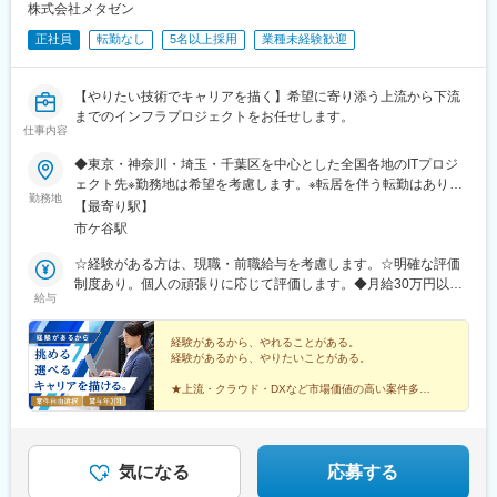
株式会社メタゼン
駅、電鉄富山駅、末広町駅(富山県)、大阪駅、高速神戸駅、三宮駅
(神戸市営)、阪神国道駅、畝傍駅、南堀端駅、二本木口駅、桜島桟
正社員
転勤なし
5名以上採用
業種未経験歓迎
橋通駅、上塩屋駅、旭橋駅
【やりたい技術でキャリアを描く】希望に寄り添う上流から下流
までのインフラプロジェクトをお任せします。
仕事内容
◆東京・神奈川・埼玉・千葉区を中心とした全国各地のITプロジ
ェクト先※勤務地は希望を考慮します。※転居を伴う転勤はありま
勤務地
せん。※すべて徒歩10分以内の駅チカオフィスです。※フルリモー
【最寄り駅】
ト・在宅勤務はプロジェクトによって異なります。
市ケ谷駅
☆経験がある方は、現職・前職給与を考慮します。☆明確な評価
制度あり。個人の頑張りに応じて評価します。◆月給30万円以上
給与
＋賞与年2回＋各種手当（想定年収400万円）※経験・スキルなど
を考慮し決定します。※上記金額には一律支給の住宅手当2万円を
含みます。※残業代は全額支給※試用期間6ヵ月あり（期間中は月
経験があるから、やれることがある。
経験があるから、やりたいことがある。
給28万円以上で、その他の待遇に変更なし）【年収例】年収450
万円（経験2年入社）年収750万円（経験3年入社）年収1100万円
★上流・クラウド・DXなど市場価値の高い案件多数
（経験5年入社）
★希望に応じたプロジェクトを選択OK
★前給保証／初年度から大幅収入アップ可能
★フルリモート、年休125日、基本定時退社
気になる
応募する