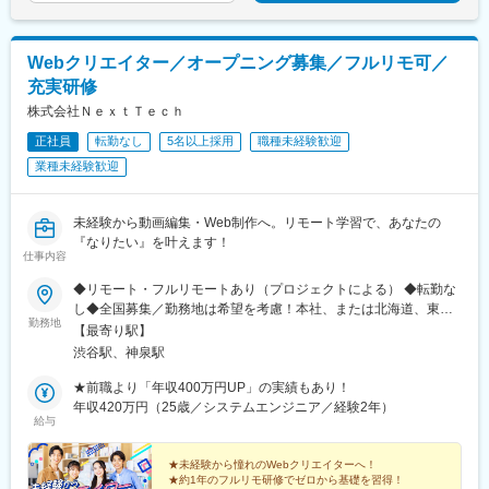
Webクリエイター／オープニング募集／フルリモ可／
充実研修
株式会社ＮｅｘｔＴｅｃｈ
正社員
転勤なし
5名以上採用
職種未経験歓迎
業種未経験歓迎
未経験から動画編集・Web制作へ。リモート学習で、あなたの
『なりたい』を叶えます！
仕事内容
◆リモート・フルリモートあり（プロジェクトによる） ◆転勤な
し◆全国募集／勤務地は希望を考慮！本社、または北海道、東
勤務地
北、関東、北信越、東海、関西、中国、四国、九州などのプロジ
【最寄り駅】
ェクト先 ※直行直帰OK！U・Iターンも大歓迎です。＊＼上京支援
渋谷駅、神泉駅
制度あり！／＊ 憧れの東京での就業や、心機一転の引越しもバッ
クアップ！■プロジェクト先／北海道、東北、関東、北信越、東
★前職より「年収400万円UP」の実績もあり！
海、関西、中国、四国、九州など全国各地のプロジェクト先【ア
年収420万円（25歳／システムエンジニア／経験2年）
給与
クセス】 ■本社／JR各線・東京メトロ各線・東急線「渋谷」駅か
ら徒歩4分 京王井の頭線「渋谷」駅から徒歩3分※プロジ
ェクト先により異なります。 ※全国各地、ご希望の勤務地エリア
★未経験から憧れのWebクリエイターへ！
★約1年のフルリモ研修でゼロから基礎を習得！
を考慮して決定いたします。