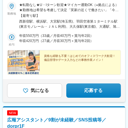
博多駅、天神駅、小倉駅(福岡県)、久留米駅、原田駅(福岡県)、行
★転勤なし★U・Iターン歓迎★マイカー通勤OK（※拠点による）
橋駅、南行橋駅、長崎駅(長崎県)、長崎駅前駅、大分駅、賀来駅、
★勤務地は希望を考慮して決定「実家の近くで働きたい」「今の
西大分駅、熊本駅、南宮崎駅、都城駅、鹿児島駅、谷山駅(鹿児島
勤務地
生活圏を変えたくない」そんな希望も相談OKです。地元に戻って
【最寄り駅】
市電)、那覇空港駅(鉄道)、県庁前駅(沖縄県)、おもろまち駅、都庁
の就職・転職も応援します！生活スタイルが変わって、勤務エリ
西新宿駅、横浜駅、大宮駅(埼玉県)、羽田空港第１ターミナル駅
前駅、神奈川駅、羽田空港第１・第２ターミナル駅(京急)、新大久
アを変えたいという相談も可能です！■北海道・東北：北海道・青
(東京モノレール・ＪＡＬ利用)、大久保駅(東京都)、大通駅、旭川
保駅、さっぽろ駅、広瀬通駅、宇都宮駅東口駅、金沢駅、市役所
森・岩手・秋田・宮城・山形・福島■北関東：茨城・群馬・栃木■
駅、勾当台公園駅、郡山駅(福島県)、水戸駅、高崎駅、宇都宮駅、
前駅(長野県)、桜橋駅(富山県)、東梅田駅、なんば駅(地下鉄)、岡
南関東：東京・神奈川・埼玉・千葉■中部：岐阜・愛知・静岡・石
年収550万円（33歳／月収40万円＋賞与年2回）
亀島駅、新浜松駅、新潟駅、新静岡駅、三島広小路駅、北鉄金沢
山駅前駅、市役所前駅(愛媛県)、片原町駅(香川県)、熊本城・市役
川・新潟・長野・富山・福井・三重■近畿：滋賀・大阪・兵庫・奈
年収420万円（27歳／月収30万円＋賞与年2回）
駅、長野駅、電気ビル前駅、福井駅、北新地駅、姫路駅、なんば
所前駅、新宿御苑前駅、要町駅、京王八王子駅、立川南駅、平沼
給与
良・和歌山■中国・四国：鳥取・島根・岡山・広島・山口・徳島・
駅(南海線)、広島駅、岡山駅、米子駅、松山市駅、高松築港駅、天
橋駅、海老名駅(相鉄・小田急)、葭川公園駅、野田市駅、市川駅、
香川・愛媛■九州：福岡・長崎・大分・熊本・宮崎・鹿児島・沖縄
神南駅、眉山ロープウェイ山麓駅、浦添前田駅、通町筋駅、宮崎
工機前駅、中央前橋駅、西桐生駅、函館駅前駅、仙台駅(地下鉄)、
資格も経験も不要！はじめてのオフィスワーク大歓迎！
駅、渋谷駅、新宿駅、新宿三丁目駅、池袋駅、吉祥寺駅、町田
曽根田駅、近鉄名古屋駅、大須観音駅、新豊橋駅、豊川稲荷駅、
備品管理やデータ入力などの事務作業メイン！
駅、八王子駅、立川駅、新横浜駅、川崎駅、座間駅、相模原駅、
第一通り駅、新西金沢駅、西松本駅、新魚津駅、あすなろう四日
藤沢駅、海老名駅(相模線)、浦和駅、さいたま新都心駅、川口駅、
市駅、上栄町駅、大阪梅田駅(阪神線)、大阪梅田駅(阪急線)、小路
上尾駅、新座駅、熊谷駅、春日部駅、千葉中央駅、千葉みなと
駅、浅香駅、神戸駅(兵庫県)、三宮駅(神戸新交通)、西宮駅、山陽
駅、柏駅、松戸駅、愛宕駅(千葉県)、国府台駅、つくば駅、勝田
姫路駅、八木西口駅、田中口駅、三本松口駅、電鉄出雲市駅、祇
駅、伊勢崎駅、前橋駅、世良田駅、桐生駅、栃木駅、小山駅、札
園駅(福岡県)、西鉄福岡駅、五島町駅、熊本駅前駅、鹿児島駅前
幌駅、函館駅、小樽駅、千歳駅(北海道)、青森駅、一ノ関駅、遠野
気になる
応募する
駅、谷山駅(指宿枕崎線)、美栄橋駅、新宿西口駅、反町駅、羽田空
駅、久慈駅、水沢駅、秋田駅、横手駅、あおば通駅、泉中央駅、
港第２ターミナル駅(東京モノレール・ＡＮＡ利用)、西武新宿駅、
古川駅、気仙沼駅、蔵王駅、山形駅、寒河江駅、酒田駅、福島駅
バスセンター前駅、青葉通一番町駅、日吉町駅、三島田町駅、七
(福島県)、いわき駅、会津若松駅、郡山富田駅、白河駅、名鉄名古
ツ屋駅、地鉄ビル前駅、福井駅(福井県)、大阪難波駅、猿猴橋町
屋駅、栄駅(愛知県)、豊橋駅、豊川駅、岡崎駅、安城駅、浜松駅、
駅、西川緑道公園駅、花畑町駅、東新宿駅、高島町駅、県庁前駅
NEW
静岡駅、沼津駅、富士駅、三島駅、裾野駅、御殿場駅、菊川駅(静
(千葉県)、市川真間駅、東宿郷駅、北１２条駅、松風町駅、仙台
岡県)、大場駅、西金沢駅、松任駅、野々市工大前駅、小松駅、亀
広報アシスタント／9割が未経験／SNS投稿等／
駅、電鉄富山駅、末広町駅(富山県)、大阪駅、高速神戸駅、三宮駅
田駅、白山駅(新潟県)、新津駅、燕三条駅、東三条駅、篠ノ井駅、
dorpr1F
(神戸市営)、阪神国道駅、畝傍駅、南堀端駅、二本木口駅、桜島桟