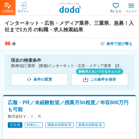
会員登録
ログイン
気になる
メニュー
インターネット・広告・メディア業界、三重県、急募！入
社まで1カ月
の転職・求人検索結果
96
条件で並び替え
件
現在の検索条件
[勤務地]三重県 [業種]インターネット・広告・メディア業界 [詳細条件](募集・採用情報)急募！入社まで1カ月
新着求人をいつでもチェック
条件の変更
この条件を保存
広報・PR／未経験歓迎／残業月5h程度／年収800万円
も可能
株式会社Ｖ．Ｉ．Ｎ
正社員
転勤なし
職種未経験歓迎
業種未経験歓迎