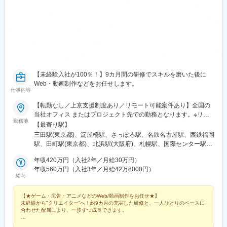
【未経験入社が100％！】9カ月間の研修でスキルを磨いた後に
Web・動画制作などをお任せします。
仕事内容
【転勤なし／上京支援制度あり／リモート可能案件あり】全国の
当社オフィス またはプロジェクト先での勤務となります。※リモ
勤務地
ートワーク可能案件あり※U/Iターン歓迎（上京支援制度あり）※勤
【最寄り駅】
務地は希望を考慮して決定します。【当社オフィス】■東京本社〒
三田駅(東京都)、淀屋橋駅、さっぽろ駅、名鉄名古屋駅、西鉄福岡
108-0073東京都港区三田２丁目14-7 ローレル三田6F■大阪支社〒
駅、田町駅(東京都)、北浜駅(大阪府)、札幌駅、国際センター駅、
541-0042大阪府大阪市中央区今橋3-2-14 KPOビル4F■札幌オフィ
天神駅、赤羽橋駅、なにわ橋駅、大通駅、近鉄名古屋駅、赤坂駅
ス〒060-0004北海道札幌市中央区北四条西4丁目1-7 MMS札幌駅
年収420万円（入社2年／月給30万円）
(福岡県)
前ビル1F■名古屋オフィス〒450-0003愛知県名古屋市中村区名駅
年収560万円（入社3年／月給42万8000円）
給与
南1-11-12 Kinjiro名駅Minamiビル1階■福岡オフィス〒810-0041福
岡県福岡市中央区大名2丁目6-50 福岡大名ガーデンシティ8F【プ
【★ゲーム・広告・アニメなどのWeb/動画制作をお任せ★】
ロジェクト先】■関東／東京・神奈川・埼玉・千葉・茨城・群馬■
未経験から"クリエイター”へ！約9カ月の充実した研修と、一人ひとりのペースに
関西／大阪・滋賀・京都・兵庫・奈良・和歌山■東海／愛知・岐
合わせた配属により、一歩ずつ成長できます。
阜・三重・静岡■九州／福岡・佐賀・長崎・熊本・大分・宮崎・鹿
児島※受動喫煙対策：屋内全面禁煙
◎残業月平均5時間でオフも充実