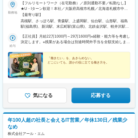
駅、立川駅、権堂駅、千葉駅、新大阪駅、栗林駅、丸の内駅(富山
【フルリモートワーク（在宅勤務）／原則通勤不要／転勤なし】
県)、大阪阿部野橋駅、藤崎宮前駅、鹿児島中央駅前駅、土橋駅(広
★U・Iターン歓迎！本社／大阪府高槻市札幌／北海道札幌市中央
島県)、郵便局前駅、西８丁目駅、東本願寺前駅、栄町駅(東京
勤務地
区青森／青森県青森市盛岡／岩手県盛岡市仙台／宮城県仙台市青
【最寄り駅】
都)、神奈川駅、五日市駅、武之橋駅、日本大通り駅、北松本駅、
葉区山形／山形県山形市福島／福島県福島市新潟／新潟県新潟市
高槻駅、さっぽろ駅、青森駅、上盛岡駅、仙台駅、山形駅、福島
西一宮駅、百舌鳥八幡駅、四条駅(京都市営)、新西大寺町筋駅、松
中央区高岡／富山県高岡市金沢／石川県金沢市軽井沢／長野県北
駅(福島県)、新潟駅、末広町駅(富山県)、北鉄金沢駅、軽井沢駅、
山駅(愛媛県)、スタジアムシティノース駅、西大橋駅、鷹野橋駅、
佐久郡高崎／群馬県高崎市宇都宮／栃木県宇都宮市水戸／茨城県
井野駅(群馬県)、宇都宮駅、水戸駅、神田駅(東京都)、新静岡駅、
仙台駅(地下鉄)、大阪梅田駅(阪急線)、淀屋橋駅、栄町駅(千葉
水戸市東京／東京都千代田区静岡／静岡県静岡市葵区名古屋／愛
【正社員】月給22万1000円～29万1600円※経験・能力等を考慮し
近鉄名古屋駅、新島々駅、旧居留地・大丸前駅、京都駅、奈良
県)、旧居留地・大丸前駅、西川緑道公園駅、加治屋町駅
知県名古屋市中村区岐阜／岐阜県高山市神戸／兵庫県神戸中央区
決定します。※残業がある場合は別途時間外手当を全額支給しま
駅、和歌山市駅、漕代駅、彦根駅、鳥取駅、松江しんじ湖温泉
給与
京都／京都府京都市下京区奈良／奈良県奈良市和歌山／和歌山県
す。★いきなり正社員が不安な方はパートから始めてもOKです
駅、柳川駅、紙屋町東駅、下関駅、松山市駅、佐古駅、瓦町駅、
和歌山市三重／三重県多気郡彦根／滋賀県彦根市鳥取／鳥取県鳥
♪【アルバイト・パート】時給1300円～1800円
天神駅、大分駅、佐賀駅、長崎駅前駅、通町筋駅、宮崎駅、鹿児
取市松江／島根県松江市岡山／岡山県岡山市北区広島／広島県広
「働きたい」を、あきらめない。
島中央駅前駅、てだこ浦西駅、高槻市駅、札幌駅、あおば通駅、
どこにいても、誰かの役に立てる働き方を。
島市中区下関／山口県下関市松山／愛媛県松山市徳島／徳島県徳
片原町駅(富山県)、宇都宮駅東口駅、淡路町駅、日吉町駅、名古屋
島市高松／香川県高松市福岡／福岡県福岡市中央区大分／大分県
駅、三宮・花時計前駅、七条駅、近鉄奈良駅、郵便局前駅、県庁
大分市佐賀／佐賀県佐賀市長崎／長崎県長崎市熊本／熊本県熊本
前駅(広島県)、西鉄福岡駅、五島町駅、水道町駅、鹿児島中央駅、
市中央区宮崎／宮崎県宮崎市鹿児島／鹿児島県鹿児島市名護／沖
大通駅、仙台駅(地下鉄)、坂下町駅、小川町駅(東京都)、静岡駅、
縄県名護市受動喫煙対策：有（屋内禁煙）
名鉄名古屋駅、貿易センター駅、西川緑道公園駅、紙屋町西駅、
市役所前駅(愛媛県)、天神南駅、長崎駅(長崎県)、熊本城・市役所
気になる
応募する
前駅、都通駅
年100人超の社長と会えるIT営業／年休130日／残業少
なめ
株式会社アール・エム