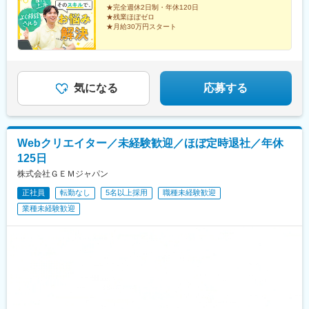
兵庫県神戸市中央区▼中国・四国岡山県岡山市北区広島県広島市
★完全週休2日制・年休120日
前駅、西松本駅、名鉄一宮駅、烏丸駅、百舌鳥八幡駅、春日野道
★残業ほぼゼロ
南区愛媛県松山市▼九州福岡県福岡市中央区長崎県長崎市熊本県
駅(阪急線)、東中央町駅、比治山下駅、ＪＲ松山駅前駅、めがね橋
★月給30万円スタート
熊本市中央区鹿児島県鹿児島市※本人の意思に反した会社側からの
駅、鹿児島中央駅前駅、宇都宮駅、大神宮下駅、日本大通り駅、
一方的な転勤指示はございません必ず本人と相談、合意の上での
売り込みなし！
北松本駅、西一宮駅、四条駅(京都市営)、百舌鳥駅、新西大寺町筋
楽しいイベントをきっかけに接客する仕事だから、
転勤です※希望の場合エリア外への転勤も可能です※受動喫煙防止
駅、松山駅(愛媛県)、市役所駅(長崎県)、鹿児島中央駅
営業未経験からでもはじめやすい♪
対策：各拠点にあり
保険・光熱費などの家計を見直し、
気になる
応募する
お客様の生活をサポートするお仕事です。
Webクリエイター／未経験歓迎／ほぼ定時退社／年休
125日
株式会社ＧＥＭジャパン
正社員
転勤なし
5名以上採用
職種未経験歓迎
業種未経験歓迎