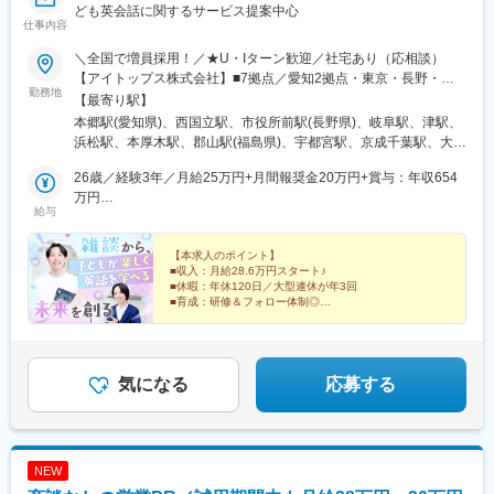
ども英会話に関するサービス提案中心
駅、堺駅、深井駅、石津川駅、栂・美木多駅、新金岡駅、北野田
仕事内容
駅、石橋阪大前駅、大阪城北詰駅、なんば駅(地下鉄)、西大橋駅、
弁天町駅、北千里駅、曽根駅(大阪府)、南摂津駅、大日駅、長堀橋
＼全国で増員採用！／★U・Iターン歓迎／社宅あり（応相談）
駅、枚方公園駅、高槻駅、りんくうタウン駅、八尾南駅、千里中
【アイトップス株式会社】■7拠点／愛知2拠点・東京・長野・岐
勤務地
央駅(北大阪急行)、古川橋駅、伏見桃山駅、馬堀駅、淀駅、松井山
阜・三重・静岡■本社／東京都立川市錦町3-6-6【株式会社ティル
【最寄り駅】
手駅、常盤駅(京都府)、西京極駅、醍醐駅(京都府)、六地蔵駅(京都
ウィンド】■10拠点／神奈川2拠点・埼玉2拠点・福島・栃木・千
本郷駅(愛知県)、西国立駅、市役所前駅(長野県)、岐阜駅、津駅、
市営)、洛西口駅、二条駅、五条駅(京都市営)、上鳥羽口駅、貴船
葉・新潟・茨城・静岡■本社／埼玉県さいたま市大宮区下町1-
浜松駅、本厚木駅、郡山駅(福島県)、宇都宮駅、京成千葉駅、大宮
口駅、桃山駅、大池駅、中埠頭駅、星の駅、岡本駅(兵庫県)、滝の
50【株式会社ティプロス】■7拠点／京都・大阪2拠点・和歌山・
駅(埼玉県)、長岡駅、水戸駅、平沼橋駅、熊谷駅、新静岡駅、五条
茶屋駅、湊川公園駅、山陽天満駅、旧居留地・大丸前駅、三木駅
石川・香川・富山■本社／大阪府大阪市淀川区西中島4-13-22【株
26歳／経験3年／月給25万円+月間報奨金20万円+賞与：年収654
駅(京都市営)、西中島南方駅、和歌山市駅、金沢駅、栗林公園北口
(神戸電鉄線)、本竜野駅、仁川駅、学園都市駅、春日野道駅(阪神
式会社タップカンパニー】■6拠点／福岡・大分・熊本・鹿児島・
万円
駅、県庁前駅(富山県)、天王寺駅、博多駅、大分駅、水道町駅、都
給与
線)、西代駅、箕谷駅、夢前川駅、中山寺駅、大久保駅(兵庫県)、
山口・沖縄■本社／福岡県福岡市博多区博多駅東2-5-21【アイドゥ
32歳／経験7年／月給27万円+月間報奨金33万円+賞与：年収810
通駅、新山口駅、美栄橋駅、手柄駅、舟入町駅、柳川駅、松山市
学研奈良登美ケ丘駅、近江八幡駅、草津駅(滋賀県)、石山駅、近江
ー株式会社】■4拠点／兵庫・広島・岡山・愛媛■本社／広島市中
万円
駅、中央区役所前駅、青森駅、上盛岡駅、北四番丁駅、山形駅、
神宮前駅、南彦根駅、中松江駅、和歌山駅、紀ノ川駅、木太町
区舟入町2-20【パスウェイ株式会社】■5拠点／北海道・青森・岩
【本求人のポイント】
立川南駅、長野駅、新浜松駅、千葉中央駅、上熊谷駅、南方駅(大
■収入：月給28.6万円スタート♪
駅、新居浜駅、井口駅(広島県)、ししぶ駅、遠賀野駅、花畑駅、宇
手・宮城・山形■本社／宮城県仙台市青葉区柏木一丁目2番45号※
阪府)、栗林公園駅、新富町駅(富山県)、天王寺駅前駅、通町筋
■休暇：年休120日／大型連休が年3回
美駅、行橋駅、赤間駅、西鉄柳川駅、筑前前原駅、蒲池駅(福岡
本人の意思に反した一方的な転勤指示なし（相談・合意の上での
駅、中洲通駅、小網町駅、城下駅(岡山県)、市役所前駅(愛媛県)、
■育成：研修＆フォロー体制◎
県)、飯塚駅、大保駅、笹原駅、瀬高駅、春日原駅、羽犬塚駅、上
転勤の可能性あり）※希望があればエリア外へ転勤可※各グループ
資生館小学校前駅、北仙台駅、立川駅、権堂駅、第一通り駅、千
伊田駅、筑豊中間駅、大牟田駅、甘木駅(西鉄線)、中津駅(大分
幅広い事業展開をしているKTCグループ！
会社への在籍出向。別項「出向先企業」欄をご参照ください※受動
葉駅、新大阪駅、栗林駅、丸の内駅(富山県)、大阪阿部野橋駅、藤
『学び』『住環境』『ライフサポート』と、さまざまな
県)、南大分駅、佐世保駅、諫早駅、幸駅、光の森駅、八代駅、鳥
喫煙防止対策済
崎宮前駅、鹿児島中央駅前駅、土橋駅(広島県)、郵便局前駅、西８
仕事へチャレンジが可能です！
栖駅、武雄温泉駅、宮崎駅、西都城駅、上塩屋駅、枕崎駅、国分
丁目駅
気になる
応募する
駅(鹿児島県)、香椎駅、今宿駅、次郎丸駅、茶山駅(福岡県)、赤嶺
駅、てだこ浦西駅、首里駅、中村公園駅、上飯田駅、浄心駅、覚
王山駅、高蔵寺駅、新静岡駅、柳川駅、日赤病院前駅、陸前高砂
駅、美栄橋駅、高崎駅、八王子駅、調布駅、西国分寺駅、狭山市
NEW
駅、青梅駅、阿佐ケ谷駅、水戸駅、男川駅、大須観音駅、名電山
中駅、鳴海駅、苅安賀駅、大垣駅、二十軒駅、四日市駅、津駅、