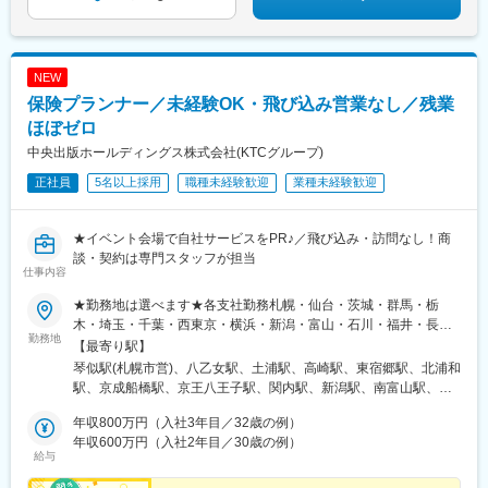
250,370円～／試用期間中：220,250円～■飯塚／小倉／久留米／
佐世保／別府／防府／武雄／唐津／中洲月給240,530円～／試用
期間中：220,250円～）
NEW
保険プランナー／未経験OK・飛び込み営業なし／残業
ほぼゼロ
中央出版ホールディングス株式会社(KTCグループ)
正社員
5名以上採用
職種未経験歓迎
業種未経験歓迎
★イベント会場で自社サービスをPR♪／飛び込み・訪問なし！商
談・契約は専門スタッフが担当
仕事内容
★勤務地は選べます★各支社勤務札幌・仙台・茨城・群馬・栃
木・埼玉・千葉・西東京・横浜・新潟・富山・石川・福井・長
勤務地
野・静岡・名古屋・三重・京都・大阪・神戸・岡山・広島・愛
【最寄り駅】
媛・福岡・長崎・熊本・鹿児島※U・Iターン歓迎▼北海道・東北北
琴似駅(札幌市営)、八乙女駅、土浦駅、高崎駅、東宿郷駅、北浦和
海道札幌市西区宮城県仙台市泉区▼関東茨城県土浦市群馬県高崎
駅、京成船橋駅、京王八王子駅、関内駅、新潟駅、南富山駅、西
市栃木県宇都宮市埼玉県さいたま市浦和区千葉県船橋市東京都八
泉駅、越前新保駅、松本駅、春日町駅、藤が丘駅(愛知県)、鶴舞
王子市神奈川県横浜市中区▼北信越新潟県新潟市中央区富山県富
年収800万円（入社3年目／32歳の例）
駅、尾張一宮駅、津駅、五条駅(京都市営)、江坂駅、三国ケ丘駅
山市石川県金沢市福井県福井市長野県松本市▼東海静岡県静岡市
年収600万円（入社2年目／30歳の例）
(大阪府)、新神戸駅、大雲寺前駅、比治山橋駅、大手町駅(愛媛
給与
駿河区愛知県名古屋市中区愛知県名古屋市名東区愛知県一宮市三
県)、唐人町駅、桜町駅(長崎県)、水前寺駅、都通駅、琴似駅(函館
重県津市▼関西京都府京都市下京区大阪府吹田市大阪府堺市北区
本線)、宇都宮駅東口駅、船橋駅、八王子駅、馬車道駅、南富山駅