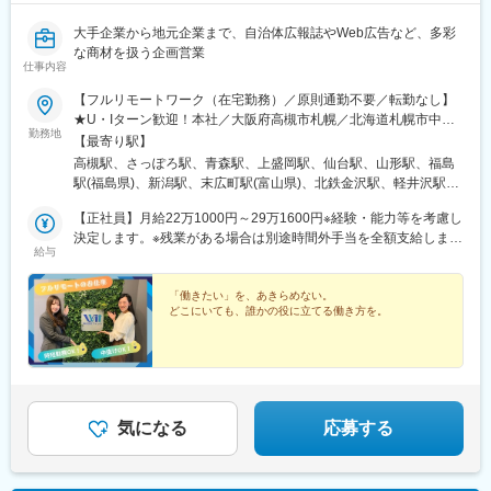
駅、百舌鳥駅、春日野道駅(阪急線)、烏丸駅、東中央町駅、比治山
下駅、ＪＲ松山駅前駅、八千代町駅、鹿児島中央駅、四ツ橋駅、
大手企業から地元企業まで、自治体広報誌やWeb広告など、多彩
田町駅(岡山県)、大神宮下駅、中崎町駅、姫路駅、交通局前駅(熊
な商材を扱う企画営業
仕事内容
本県)、肥後橋駅、仙台駅、三宮・花時計前駅、袋町駅、天文館通
駅、立川駅、権堂駅、千葉駅、新大阪駅、栗林駅、丸の内駅(富山
【フルリモートワーク（在宅勤務）／原則通勤不要／転勤なし】
県)、大阪阿部野橋駅、藤崎宮前駅、鹿児島中央駅前駅、土橋駅(広
★U・Iターン歓迎！本社／大阪府高槻市札幌／北海道札幌市中央
島県)、郵便局前駅、西８丁目駅、東本願寺前駅、栄町駅(東京
勤務地
区青森／青森県青森市盛岡／岩手県盛岡市仙台／宮城県仙台市青
【最寄り駅】
都)、神奈川駅、五日市駅、武之橋駅、日本大通り駅、北松本駅、
葉区山形／山形県山形市福島／福島県福島市新潟／新潟県新潟市
高槻駅、さっぽろ駅、青森駅、上盛岡駅、仙台駅、山形駅、福島
西一宮駅、百舌鳥八幡駅、四条駅(京都市営)、新西大寺町筋駅、松
中央区高岡／富山県高岡市金沢／石川県金沢市軽井沢／長野県北
駅(福島県)、新潟駅、末広町駅(富山県)、北鉄金沢駅、軽井沢駅、
山駅(愛媛県)、スタジアムシティノース駅、西大橋駅、鷹野橋駅、
佐久郡高崎／群馬県高崎市宇都宮／栃木県宇都宮市水戸／茨城県
井野駅(群馬県)、宇都宮駅、水戸駅、神田駅(東京都)、新静岡駅、
仙台駅(地下鉄)、大阪梅田駅(阪急線)、淀屋橋駅、栄町駅(千葉
水戸市東京／東京都千代田区静岡／静岡県静岡市葵区名古屋／愛
【正社員】月給22万1000円～29万1600円※経験・能力等を考慮し
近鉄名古屋駅、新島々駅、旧居留地・大丸前駅、京都駅、奈良
県)、旧居留地・大丸前駅、西川緑道公園駅、加治屋町駅
知県名古屋市中村区岐阜／岐阜県高山市神戸／兵庫県神戸中央区
決定します。※残業がある場合は別途時間外手当を全額支給しま
駅、和歌山市駅、漕代駅、彦根駅、鳥取駅、松江しんじ湖温泉
給与
京都／京都府京都市下京区奈良／奈良県奈良市和歌山／和歌山県
す。★いきなり正社員が不安な方はパートから始めてもOKです
駅、柳川駅、紙屋町東駅、下関駅、松山市駅、佐古駅、瓦町駅、
和歌山市三重／三重県多気郡彦根／滋賀県彦根市鳥取／鳥取県鳥
♪【アルバイト・パート】時給1300円～1800円
天神駅、大分駅、佐賀駅、長崎駅前駅、通町筋駅、宮崎駅、鹿児
取市松江／島根県松江市岡山／岡山県岡山市北区広島／広島県広
「働きたい」を、あきらめない。
島中央駅前駅、てだこ浦西駅、高槻市駅、札幌駅、あおば通駅、
どこにいても、誰かの役に立てる働き方を。
島市中区下関／山口県下関市松山／愛媛県松山市徳島／徳島県徳
片原町駅(富山県)、宇都宮駅東口駅、淡路町駅、日吉町駅、名古屋
島市高松／香川県高松市福岡／福岡県福岡市中央区大分／大分県
駅、三宮・花時計前駅、七条駅、近鉄奈良駅、郵便局前駅、県庁
大分市佐賀／佐賀県佐賀市長崎／長崎県長崎市熊本／熊本県熊本
前駅(広島県)、西鉄福岡駅、五島町駅、水道町駅、鹿児島中央駅、
市中央区宮崎／宮崎県宮崎市鹿児島／鹿児島県鹿児島市名護／沖
大通駅、仙台駅(地下鉄)、坂下町駅、小川町駅(東京都)、静岡駅、
縄県名護市受動喫煙対策：有（屋内禁煙）
名鉄名古屋駅、貿易センター駅、西川緑道公園駅、紙屋町西駅、
市役所前駅(愛媛県)、天神南駅、長崎駅(長崎県)、熊本城・市役所
気になる
応募する
前駅、都通駅