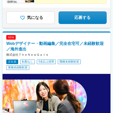
◆定量・定性の両面で頑張りを評価
道)、宮前駅、南富山駅、日宇駅、山形駅、西岐阜駅、三条駅(香川
◆年間休日125日／有給休暇の日数拡大
県)、湯本駅、柏林台駅、古庄駅、東比恵駅、玉垣駅、塩釜口駅、
◆入社祝い金（50万円）
矢田駅(大阪府)、藤が丘駅(愛知県)、東福山駅、逢妻駅、六名駅、
山口駅(山口県)、宇和島駅、浦田駅(福岡県)、七尾駅、サンドーム
気になる
応募する
西駅、志布志駅、山ノ目駅、佐久平駅、宮町駅、宇部岬駅、南仙
台駅、磐田駅、南延岡駅、鳴海駅、三会駅、南松本駅、端野駅、
国分駅(鹿児島県)、花巻空港駅(東北本線)、鶴岡駅、河瀬駅、篠ノ
井駅、駒形駅、研究学園駅、下地駅、天竜川駅、二軒茶屋駅(鹿児
NEW
島県)、新前橋駅、南が丘駅、衣山駅、本川越駅、野々市駅(北陸鉄
Webデザイナー・動画編集／完全在宅可／未経験歓迎
道線)、東姫路駅、岡本駅(栃木県)、秋田駅、三日市駅、焼津駅、
越前開発駅、長府駅、小山駅、亀田駅、備前西市駅、帯広駅、日
／海外進出
向庄内駅、旭ケ丘駅(宮崎県)、荒川沖駅、金上駅、高田駅(長崎
株式会社ＴｈｅＮｅｗＧａｔｅ
県)、竪堀駅、羽倉崎駅、小中野駅、石原駅(埼玉県)、置賜駅、和
正社員
転勤なし
5名以上採用
職種未経験歓迎
泉中央駅、西那須野駅、北山形駅、安積永盛駅、郡山富田駅、西
川口駅、大元駅、八木崎駅、東葉勝田台駅、北大垣駅、太田駅(群
業種未経験歓迎
馬県)、南鳩ケ谷駅、首里駅、彦根駅、高崎問屋町駅、牧駅(大分
県)、泉外旭川駅、青山駅(岩手県)、船町駅、苫小牧駅、新富士駅
(北海道)、越前花堂駅、北上尾駅、中百舌鳥駅、萩原駅(福岡県)、
大和田駅(大阪府)、新豊田駅、西諫早駅、春日井駅(中央本線)、梶
栗郷台地駅、常陸多賀駅、下曽根駅、富士駅、後藤駅、浦添前田
駅、富士山駅、長浜駅、横手駅、東酒田駅、美濃川合駅、香春
駅、新栃木駅、加太駅(和歌山県)、羽犬塚駅、下北駅、玉造温泉
駅、川村駅、八代駅、今治駅、高山駅、新居浜駅、成田駅、出雲
市駅、新茂原駅、川間駅、櫛ケ浜駅、岩屋駅(兵庫県)、宇都宮駅、
伏石駅、今伊勢駅、城野駅(日豊本線)、宝永町駅、紀三井寺駅、筒