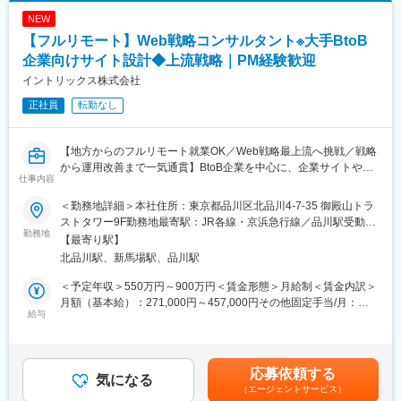
NEW
【フルリモート】Web戦略コンサルタント※大手BtoB
企業向けサイト設計◆上流戦略｜PM経験歓迎
イントリックス株式会社
正社員
転勤なし
【地方からのフルリモート就業OK／Web戦略最上流へ挑戦／戦略
から運用改善まで一気通貫】BtoB企業を中心に、企業サイトやデ
仕事内容
ジタルコミュニケーション全体のあるべき姿を描き、事業成長へ
繋げる上流コンサルティングポジションです。
＜勤務地詳細＞本社住所：東京都品川区北品川4-7-35 御殿山トラ
■企業概要
ストタワー9F勤務地最寄駅：JR各線・京浜急行線／品川駅受動喫
BtoB企業に特化したデジタルコミュニケーション支援会社です。
勤務地
煙対策：屋内全面禁煙変更の範囲：会社の定める事業所（リモー
【最寄り駅】
戦略・クリエイティブ・テクノロジーを掛け合わせ、企業サイト
トワーク含む）
北品川駅、新馬場駅、品川駅
構築からSEO、AIO、SNS活用、アクセス解析まで幅広く支援し
ています。
＜予定年収＞550万円～900万円＜賃金形態＞月給制＜賃金内訳＞
■採用背景
月額（基本給）：271,000円～457,000円その他固定手当/月：
企業サイトに求められる役割が高度化し、グローバルサイト統合
給与
3,000円固定残業手当/月：96,000円～160,000円（固定残業時間
や顧客体験向上など戦略領域の相談が増加しています。引き合い
45時間0分/月）超過した時間外労働の残業手当は追加支給＜月給
拡大に伴い、上流工程を担うコンサルタントを増員募集します。
＞370,000円～620,000円（一律手当を含む）＜昇給有無＞有＜残
■業務内容
業手当＞有＜給与補足＞・ご経験に応じて最終的な年収を決定い
応募依頼する
BtoB企業が抱えるブランド認知向上や顧客接点強化、情報発信最
気になる
たします。・その他固定手当詳細：リモート手当（一律3,000円）
（エージェントサービス）
適化などの課題に対し、Webサイトを軸とした戦略立案から実行
賃金はあくまでも目安の金額であり、選考を通じて上下する可能