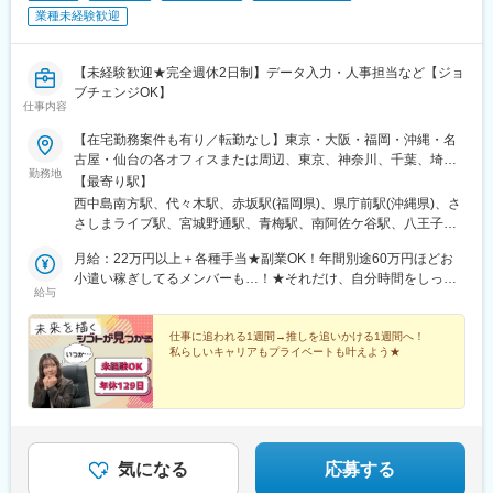
◇サービスにおける課題解決支援
業種未経験歓迎
変更の範囲：会社の定める業務
※ご成約に至らなかった際の理由の開示と、データ分析に基づいた
課題解決策を提示し、改善に繋げます。
【未経験歓迎★完全週休2日制】データ入力・人事担当など【ジョ
■働き方
ブチェンジOK】
仕事内容
・対面接客をメインとした店舗勤務
・基本的に土日祝日は出勤（平日シフト休み）
【在宅勤務案件も有り／転勤なし】東京・大阪・福岡・沖縄・名
・年間休日140日でプライベートとの両立◎
古屋・仙台の各オフィスまたは周辺、東京、神奈川、千葉、埼
・夏季や年末年始休暇は各7～9連休程取得可能
勤務地
玉、宮城、愛知、岐阜、静岡、三重、大阪、京都、兵庫、奈良、
【最寄り駅】
滋賀、和歌山、福岡、佐賀、長崎、熊本、大分、宮崎、鹿児島、
西中島南方駅、代々木駅、赤坂駅(福岡県)、県庁前駅(沖縄県)、さ
■充実した研修
沖縄の各勤務先★20名以上を採用予定！★豊富な選択肢の中か
さしまライブ駅、宮城野通駅、青梅駅、南阿佐ケ谷駅、八王子
入社後は座学研修からスタート
ら、あなたに最適な就業先をご案内いたします。就業先は、IT業
駅、調布駅、西国分寺駅、新小岩駅、小岩駅、豊洲駅、神谷町
3～6ヶ月をかけて徐々にスキルアップ
界、旅行、美容、Webマーケターなど大手企業を含む様々な企
月給：22万円以上＋各種手当★副業OK！年間別途60万円ほどお
駅、高輪台駅、芝公園駅、新橋駅、赤坂駅(東京都)、大門駅(東京
業。そのため色んな業界・職種へのチャレンジができます♪★受動
小遣い稼ぎしてるメンバーも…！★それだけ、自分時間をしっか
都)、日暮里駅(舎人ライナー)、三鷹駅、恵比寿駅、広尾駅、渋谷
■ポジションの魅力
給与
喫煙対策：あり
り作れる環境です。ぜひ独自の研修制度も活用いただきながら、
駅、高田馬場駅、四ツ谷駅、新宿三丁目駅、三軒茶屋駅、霞ケ関
【着実なスキル習得】
自分の為の時間を過ごしてください♪ ※経験・能力を考慮の上、
駅(東京都)、末広町駅(東京都)、東京駅、九段下駅、麹町駅、神保
カスタマー・クライアントと日々向き合い、ゼロから課題設定し
当社規定により優遇いたします。※月給には一律の職務手当（3万
仕事に追われる1週間→推しを追いかける1週間へ！
町駅、神田駅(東京都)、飯田橋駅、有楽町駅、綾瀬駅、北千住駅、
解決策提案まで全工程に携わることで、課題設定力、問題解決
私らしいキャリアもプライベートも叶えよう★
5,000円）を含みます。
上野御徒町駅、蒲田駅、大森駅(東京都)、東銀座駅、日本橋駅(東
力、関係性構築力など、顧客接点スキルを習得できます。
京都)、三越前駅、小伝馬町駅、八丁堀駅(東京都)、中野坂上駅、
【貢献実感・チームとの協働によるやりがい】
中野駅(東京都)、町田駅、目黒駅、立会川駅、五反田駅、井の頭公
チームで連携して最適な提案を検討するなど、周囲と協力しなが
園駅、都電雑司ケ谷駅、赤羽駅、押上駅、錦糸町駅、中目黒駅、
ら働くことを大切にしています。
大崎駅、鶴見小野駅、三ツ沢下町駅、戸部駅、山手駅、井土ケ谷
また、カスタマーの人生における重要な意思決定に直接貢献する
駅、和田町駅、屏風浦駅、金沢文庫駅、新羽駅、戸塚駅、上永谷
ことができ、大きなやりがいを感じるお仕事です。
気になる
応募する
駅、鶴ケ峰駅、瀬谷駅、立場駅、青葉台駅、センター南駅、鹿島
【実力に応じたキャリアパスや適切な評価制度】