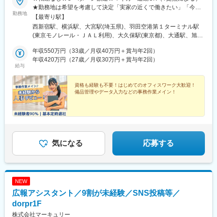
橋駅、南行橋駅、長崎駅(長崎県)、長崎駅前駅、大分駅、賀来駅、
★勤務地は希望を考慮して決定「実家の近くで働きたい」「今の
西大分駅、熊本駅、南宮崎駅、都城駅、鹿児島駅、谷山駅(鹿児島
勤務地
生活圏を変えたくない」そんな希望も相談OKです。地元に戻って
【最寄り駅】
市電)、那覇空港駅(鉄道)、県庁前駅(沖縄県)、おもろまち駅、都庁
の就職・転職も応援します！生活スタイルが変わって、勤務エリ
西新宿駅、横浜駅、大宮駅(埼玉県)、羽田空港第１ターミナル駅
前駅、神奈川駅、羽田空港第１・第２ターミナル駅(京急)、新大久
アを変えたいという相談も可能です！■北海道・東北：北海道・青
(東京モノレール・ＪＡＬ利用)、大久保駅(東京都)、大通駅、旭川
保駅、さっぽろ駅、広瀬通駅、宇都宮駅東口駅、金沢駅、市役所
森・岩手・秋田・宮城・山形・福島■北関東：茨城・群馬・栃木■
駅、勾当台公園駅、郡山駅(福島県)、水戸駅、高崎駅、宇都宮駅、
前駅(長野県)、桜橋駅(富山県)、東梅田駅、なんば駅(地下鉄)、岡
南関東：東京・神奈川・埼玉・千葉■中部：岐阜・愛知・静岡・石
年収550万円（33歳／月収40万円＋賞与年2回）
亀島駅、新浜松駅、新潟駅、新静岡駅、三島広小路駅、北鉄金沢
山駅前駅、市役所前駅(愛媛県)、片原町駅(香川県)、熊本城・市役
川・新潟・長野・富山・福井・三重■近畿：滋賀・大阪・兵庫・奈
年収420万円（27歳／月収30万円＋賞与年2回）
駅、長野駅、電気ビル前駅、福井駅、北新地駅、姫路駅、なんば
所前駅、新宿御苑前駅、要町駅、京王八王子駅、立川南駅、平沼
給与
良・和歌山■中国・四国：鳥取・島根・岡山・広島・山口・徳島・
駅(南海線)、広島駅、岡山駅、米子駅、松山市駅、高松築港駅、天
橋駅、海老名駅(相鉄・小田急)、葭川公園駅、野田市駅、市川駅、
香川・愛媛■九州：福岡・長崎・大分・熊本・宮崎・鹿児島・沖縄
神南駅、眉山ロープウェイ山麓駅、浦添前田駅、通町筋駅、宮崎
工機前駅、中央前橋駅、西桐生駅、函館駅前駅、仙台駅(地下鉄)、
資格も経験も不要！はじめてのオフィスワーク大歓迎！
駅、渋谷駅、新宿駅、新宿三丁目駅、池袋駅、吉祥寺駅、町田
曽根田駅、近鉄名古屋駅、大須観音駅、新豊橋駅、豊川稲荷駅、
備品管理やデータ入力などの事務作業メイン！
駅、八王子駅、立川駅、新横浜駅、川崎駅、座間駅、相模原駅、
第一通り駅、新西金沢駅、西松本駅、新魚津駅、あすなろう四日
藤沢駅、海老名駅(相模線)、浦和駅、さいたま新都心駅、川口駅、
市駅、上栄町駅、大阪梅田駅(阪神線)、大阪梅田駅(阪急線)、小路
上尾駅、新座駅、熊谷駅、春日部駅、千葉中央駅、千葉みなと
駅、浅香駅、神戸駅(兵庫県)、三宮駅(神戸新交通)、西宮駅、山陽
駅、柏駅、松戸駅、愛宕駅(千葉県)、国府台駅、つくば駅、勝田
姫路駅、八木西口駅、田中口駅、三本松口駅、電鉄出雲市駅、祇
駅、伊勢崎駅、前橋駅、世良田駅、桐生駅、栃木駅、小山駅、札
園駅(福岡県)、西鉄福岡駅、五島町駅、熊本駅前駅、鹿児島駅前
幌駅、函館駅、小樽駅、千歳駅(北海道)、青森駅、一ノ関駅、遠野
気になる
応募する
駅、谷山駅(指宿枕崎線)、美栄橋駅、新宿西口駅、反町駅、羽田空
駅、久慈駅、水沢駅、秋田駅、横手駅、あおば通駅、泉中央駅、
港第２ターミナル駅(東京モノレール・ＡＮＡ利用)、西武新宿駅、
古川駅、気仙沼駅、蔵王駅、山形駅、寒河江駅、酒田駅、福島駅
バスセンター前駅、青葉通一番町駅、日吉町駅、三島田町駅、七
(福島県)、いわき駅、会津若松駅、郡山富田駅、白河駅、名鉄名古
ツ屋駅、地鉄ビル前駅、福井駅(福井県)、大阪難波駅、猿猴橋町
屋駅、栄駅(愛知県)、豊橋駅、豊川駅、岡崎駅、安城駅、浜松駅、
駅、西川緑道公園駅、花畑町駅、東新宿駅、高島町駅、県庁前駅
NEW
静岡駅、沼津駅、富士駅、三島駅、裾野駅、御殿場駅、菊川駅(静
(千葉県)、市川真間駅、東宿郷駅、北１２条駅、松風町駅、仙台
岡県)、大場駅、西金沢駅、松任駅、野々市工大前駅、小松駅、亀
広報アシスタント／9割が未経験／SNS投稿等／
駅、電鉄富山駅、末広町駅(富山県)、大阪駅、高速神戸駅、三宮駅
田駅、白山駅(新潟県)、新津駅、燕三条駅、東三条駅、篠ノ井駅、
dorpr1F
(神戸市営)、阪神国道駅、畝傍駅、南堀端駅、二本木口駅、桜島桟
松本駅、上諏訪駅、富山駅、高岡駅、新高岡駅、魚津駅、福井城
橋通駅、上塩屋駅、旭橋駅
株式会社マーキュリー