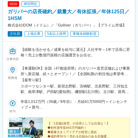
締切間近
NEW
ガリバーの店長確約／裁量大／有休拡張／年休125日／
1HSM
株式会社IDOM（イドム）／「Gulliver（ガリバー）」【プライム市場】
正社員
上場企業
5名以上採用
業種未経験歓迎
【経験を活かせる／成果を給与に還元】入社半年～1年で店長に昇
格！売上が数億円規模の店舗運営をお任せ。
仕事内容
【車通勤OK】全国（47都道府県）のガリバー直営店舗および事業
所＼新店舗、続々とオープン！／【全国転勤の初任地は希望考
勤務地
慮】全国47都道府県のガリバー直営店および事業所（将来的に海
【最寄り駅】
外勤務のチャンスもあり）初期配属は相談可能！※受動喫煙対策：
スポーツセンター駅、新習志野駅、宮崎駅、北長野駅、三河知立
あり※U・Iターン歓迎※AI面接スタート！24時間365日、スマホか
駅、南草津駅、戸田駅(愛知県)、磯部駅(石川県)、古川駅、群馬総
ら受験可能！北海道東北（青森県・岩手県・宮城県・秋田県・山
社駅、比治山下駅、三島広小路駅、吉田駅(大阪府)、宮内駅(新潟
形県・福島県）関東（東京都・神奈川県・千葉県・埼玉県・茨城
年収1,012万円（39歳／8年目）：月給61万5000円＋インセンテ
県)、豊川駅(大阪府)、木更津駅、東新庄駅、鶴田駅、南永山駅、
県・栃木県・群馬県）北陸・甲信越（富山県・石川県・福井県・
ィブ＋賞与
国見駅(宮城県)、尾上の松駅、てだこ浦西駅、本八戸駅、清水駅
給与
新潟県・山梨県・長野県）東海（愛知県・静岡県・岐阜県・三重
年収855万円（33歳／6年目）：月給53万1000円＋インセンティ
(静岡県)、東三日市駅、柳原駅(岩手県)、武蔵塚駅、湖山駅、天童
県）関西（大阪府・京都府・兵庫県・滋賀県・奈良県・和歌山
ブ＋賞与
南駅、沼ノ端駅、平成駅、偕楽園駅、草津駅(滋賀県)、高見ノ里
県）中国（広島県・岡山県・鳥取県・島根県・山口県）四国（徳
【「1店舗1経営」の店長としてお出迎え！】
駅、小針駅、橋本駅(福岡県)、笹木野駅、和歌山市駅、佐賀駅、西
◆初年度年収650万円確約！
島県・香川県・愛媛県・高知県）九州（福岡県・熊本県・佐賀
若松駅、永山駅、小木津駅、土山駅、三島二日町駅、蛇田駅、附
◆裁量大きくアイデアが経営に直結
県・長崎県・大分県・宮崎県・鹿児島県・沖縄県）
属中学前駅、五井駅、原市駅、喜多山駅(愛知県)、新川駅(北海
◆成約率50％！売れる仕組みのある店舗運営