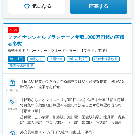
郎丸駅、熊西駅、堺筋本町駅、中崎町駅、天満橋駅、心斎橋駅、
気になる
応募する
北新地駅、相川駅、新大阪駅、上新庄駅、萩原天神駅、播磨高岡
駅、中央市場前駅、甲子園駅、井原里駅、綾川駅、東池袋駅、中
野坂上駅、渋谷駅、東日本橋駅、学芸大学駅、神谷町駅、西新宿
駅、初石駅、六本木駅、高円寺駅、大山駅(東京都)、日吉駅(神奈
NEW
川県)、北品川駅、豊洲駅、新川崎駅、白山駅(東京都)、汐留駅、
ファイナンシャルプランナー／年収1000万円超の実績
芝公園駅、広尾駅、東銀座駅、竹芝駅、御成門駅、白金高輪駅、
銀座駅、有楽町駅、信濃吉田駅、朝陽駅、桐原駅(長野県)、川中島
者多数
駅、屋代高校前駅、城下駅(長野県)、岩村田駅、佐久平駅、広丘
株式会社ＦＰパートナー（マネードクター）【プライム市場】
駅、茅野駅、安茂里駅、中野松川駅、須坂駅、南高田駅、鷲津
契約社員
転勤なし
上場企業
5名以上採用
職種未経験歓迎
駅、高塚駅、てだこ浦西駅、赤嶺駅、那覇空港駅(鉄道)、おもろま
ち駅、首里駅、二島駅、花畑町駅、南宮崎駅、宮崎駅、日向新富
業種未経験歓迎
駅、宮崎神宮駅、蓮ケ池駅、南延岡駅、高見橋駅、鹿児島中央駅
前駅、脇田駅、近鉄名古屋駅、大阪梅田駅(阪急線)、浜松駅、県庁
前駅(沖縄県)、京成千葉駅、高島町駅、北鉄金沢駅、四条駅(京都
【幅広い提案ができる／売る感覚ではなく必要な提案】保険や金
市営)、市役所前駅(長野県)、神戸三宮駅(阪神)、高松築港駅、あす
融商品のご提案をお任せ。
仕事内容
なろう四日市駅、狸小路駅、仙台駅(地下鉄)、榴ケ岡駅、広瀬通
駅、鷹野橋駅、祇園駅(福岡県)、西鉄福岡駅、横浜駅、蒔田駅、千
【転勤なし／オフィス出社は週1回のみ】◎日本全国47都道府県
種駅、矢賀駅、八丁堀駅(広島県)、宮の陣駅、北浜駅(大阪府)、谷
で募集中◎勤務地は希望を考慮して決定します◎希望に沿わない
町四丁目駅、四ツ橋駅、西梅田駅、吹田駅(東海道本線)、西中島南
勤務地
転勤はありません＜本社＞■東京都台東区浅草橋1-1-8 FP浅草橋ビ
【最寄り駅】
方駅、だいどう豊里駅、久寿川駅、向原駅(東京都)、西新宿五丁目
ル・JR中央・総武線『浅草橋駅』西口出口より徒歩約2分・都営
苗穂駅、苫小牧駅、釧路駅、旭川駅、函館駅前駅、北見駅、青森
駅、馬喰町駅、虎ノ門ヒルズ駅、都庁前駅、乃木坂駅、新馬場
地下鉄浅草線『浅草橋駅』A2出口より徒歩約3分・JR総武線快速
駅、本八戸駅、中央弘前駅、下北駅、盛岡駅、宮古駅、広瀬通
駅、馬車道駅、新豊洲駅、鹿島田駅、東大前駅、新橋駅、三田駅
『馬喰町駅』C3出口より徒歩約6分※受動喫煙防止対策（屋内全面
駅、新田駅(宮城県)、五橋駅、秋田駅、能代駅、羽後本荘駅、山形
(東京都)、浜松町駅、日比谷駅、北長野駅、鹿児島中央駅、名鉄名
禁煙）▼勤務地の詳細は以下をご確認ください
外交員報酬1028万円（入社4年目以上・平均）
駅、南長井駅、さくらんぼ東根駅、郡山駅(福島県)、いわき駅、福