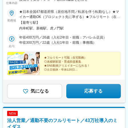
仕事内容
京都市役所前駅、心斎橋駅、東梅田駅、元町駅(兵庫県)、三宮・花
時計前駅、山陽姫路駅、岡山駅、稲荷町駅(広島県)、中電前駅、眉
★日本全国47都道府県（居住地不問／転居を伴う転勤なし）★マ
山ロープウェイ山麓駅、高松築港駅、堀詰駅、西小倉駅、東中間
イカー通勤OK（プロジェクト先に準ずる）★フルリモート（在宅
駅、花畑駅、原爆資料館駅、中佐世保駅、通町筋駅、加治屋町
勤務地
勤務）可能勤務先は本人の希望を最大限に考慮。業務に慣れてき
【最寄り駅】
駅、牧志駅、市役所前駅(北海道)、勾当台公園駅、宮城野通駅、宇
たらフルリモート勤務（在宅勤務）も可能です。本社：東京都港
内幸町駅、新橋駅、虎ノ門駅
都宮駅東口駅、秩父駅、千葉中央駅、東海神駅、神保町駅、湯島
区新橋2-12-5池伝ビル6F受動喫煙対策：屋内禁煙
駅、小伝馬町駅、仲御徒町駅、奥沢駅、立川南駅、秋葉原駅、日
年収400万円／26歳（入社2年目・前職：アパレル店員）
ノ出町駅、横浜駅、桜木町駅、桜橋駅(富山県)、福井駅、新浜松
年収300万円／22歳（入社1年目・前職：事務職）
駅、新豊橋駅、栄駅(愛知県)、大津駅、丸太町駅(京都市営)、四ツ
給与
橋駅、大阪梅田駅(阪神線)、神戸三宮駅(阪急・神戸高速)、田町駅
(岡山県)、松川町駅、本通駅、瓦町駅、南堀端駅、デンテツターミ
★フルリモート可能（在宅勤務）
ナルビル前駅、平和通駅、大橋駅(長崎県)、佐世保駅、九品寺交差
◎未経験歓迎・育成前提募集
点駅、甲東中学校前駅、県庁前駅(沖縄県)
★SNS動画クリエイターになれる！
◎土日祝休・年休120日
★原則定時退社
◎20代・30代活躍中
動画クリエイターのスキルをイチから学んで、トレンド
を作る第一人者に！
気になる
応募する
NEW
法人営業／通勤不要のフルリモート／43万社導入のミ
イダス