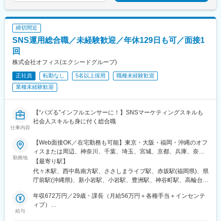
田駅、武蔵小杉駅、武蔵溝ノ口駅、生田駅(神奈川県)、鷺沼駅、柿
ご自身の頑張り次第では、住宅アドバイザーとして活躍後に組織
生駅、相模湖駅、上溝駅、下溝駅、上大岡駅、菊名駅、新横浜
マネジメントに関わる管理職を目指すこともできます。
駅、日吉駅(神奈川県)、新高島駅、あざみ野駅、たまプラーザ駅、
具体的には、チーフ→リードチーフ→マネージャーと役職をあげ
締切間近
関内駅、桜木町駅、京急鶴見駅、長津田駅、海老名駅(相模線)、大
ていくことが可能です。
船駅、茅ケ崎駅、本厚木駅、小田原駅、川崎駅、向ケ丘遊園駅、
SNS運用総合職／未経験歓迎／年休129日も可／面接1
業績や成果に応じた表彰制度もあり、評価する仕組みもありま
元住吉駅、橋本駅(神奈川県)、大和駅(神奈川県)、中央林間駅、藤
す。
回
沢駅、本八幡駅(総武線)、新浦安駅、新柏駅、木更津駅、南船橋
株式会社オフィス(エクシードグループ)
駅、浦安駅(千葉県)、国府台駅、京成八幡駅、谷津駅、幸谷駅、蘇
変更の範囲：会社の定める業務
我駅、新千葉駅、京成西船駅、柏駅、実籾駅、スポーツセンター
正社員
転勤なし
5名以上採用
職種未経験歓迎
駅、誉田駅、検見川浜駅、浦和駅、大宮駅(埼玉県)、熊谷駅、所沢
業種未経験歓迎
駅、川越駅、川口駅、八乙女駅、五橋駅、青葉通一番町駅、都島
駅、野田阪神駅、桜島駅、阿波座駅、朝潮橋駅、津守駅、大阪上
本町駅、芦原橋駅、福駅、だいどう豊里駅、今里駅(地下鉄)、桃谷
【“バズる”インフルエンサーに！】SNSマーケティングスキルも
駅、千林大宮駅、鴫野駅、東天下茶屋駅、沢ノ町駅、駒川中野
社会人スキルも身に付く総合職
駅、西天下茶屋駅、三国駅(大阪府)、横堤駅、住ノ江駅、喜連瓜破
仕事内容
駅、大阪梅田駅(阪急線)、堺筋本町駅、堺駅、深井駅、石津川駅、
【Web面接OK／在宅勤務も可能】東京・大阪・福岡・沖縄のオフ
栂・美木多駅、新金岡駅、北野田駅、石橋阪大前駅、大阪城北詰
ィスまたは周辺、神奈川、千葉、埼玉、宮城、京都、兵庫、奈
駅、なんば駅(地下鉄)、西大橋駅、弁天町駅、北千里駅、曽根駅
勤務地
良、滋賀、和歌山、愛知、静岡、香川、愛媛、広島、岡山、福
【最寄り駅】
(大阪府)、南摂津駅、大日駅、長堀橋駅、枚方公園駅、高槻駅、り
岡、佐賀、長崎、熊本、大分、宮崎、鹿児島、沖縄の各勤務先＼
代々木駅、西中島南方駅、ささしまライブ駅、赤坂駅(福岡県)、県
んくうタウン駅、八尾南駅、千里中央駅(北大阪急行)、古川橋駅、
＼積極採用中！／／★勤務地は希望を考慮し決定します。★転勤
庁前駅(沖縄県)、新小岩駅、小岩駅、豊洲駅、神谷町駅、高輪台
伏見桃山駅、馬堀駅、淀駅、松井山手駅、常盤駅(京都府)、西京極
なし！★U・Iターン歓迎！★5名以上を採用予定！★受動喫煙対
駅、芝公園駅、新橋駅、赤坂駅(東京都)、大門駅(東京都)、日暮里
駅、醍醐駅(京都府)、六地蔵駅(京都市営)、洛西口駅、二条駅、五
策：あり＜東京本社＞東京都豊島区東池袋3-7-9 AS ONE東池袋
年収672万円／29歳・課長（月給56万円＋各種手当＋インセンテ
駅(舎人ライナー)、三鷹駅、恵比寿駅、広尾駅、渋谷駅、高田馬場
条駅(京都市営)、上鳥羽口駅、貴船口駅、桃山駅、大池駅、中埠頭
ビル7階＜名古屋支社＞愛知県名古屋市中村区池町4－60－12 グ
ィブ）
駅、四ツ谷駅、新宿三丁目駅、三軒茶屋駅、霞ケ関駅(東京都)、末
駅、星の駅、岡本駅(兵庫県)、滝の茶屋駅、湊川公園駅、山陽天満
給与
ローバルゲート12F＜大阪支社＞大阪府大阪市淀川区西中島4-3-
年収492万円／26歳・主任（月給41万円＋各種手当＋インセンテ
広町駅(東京都)、東京駅、九段下駅、麹町駅、神保町駅、神田駅
駅、旧居留地・大丸前駅、三木駅(神戸電鉄線)、本竜野駅、仁川