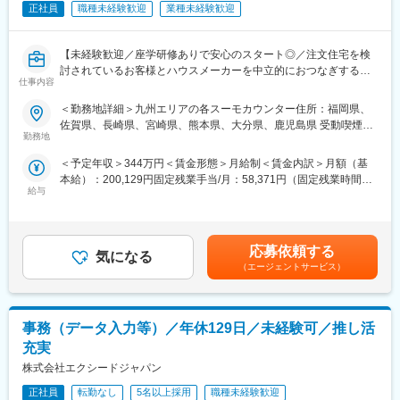
■ポジションの魅力
■キャリアアップイメージ
正社員
職種未経験歓迎
業種未経験歓迎
＜九州エリアの創生・活性化＞
・入社3年目メンバーの場合約400万円
フルリモートかつ転勤なしで九州エリアに中心に経済活性化をミ
・入社5年目チーフの場合約480万円
ッションに、新規開拓や深耕営業を行って現場の生産性を上げる
・入社10年目マネージャーの場合約710万円
【未経験歓迎／座学研修ありで安心のスタート◎／注文住宅を検
ため、課題解決型の営業でプロダクトを広めていただきます。
＝＝＝＝＝
討されているお客様とハウスメーカーを中立的におつなぎする／
仕事内容
正社員／年間休日140日とWLB◎】
＜潤沢なリードが供給される＞
■ポジションの魅力
＜勤務地詳細＞九州エリアの各スーモカウンター住所：福岡県、
当社の強力なマーケティングチームにより、月間7,000件を超える
・お客様に寄り添いじっくり時間をかけながら提案が可能
■業務内容
佐賀県、長崎県、宮崎県、熊本県、大分県、鹿児島県 受動喫煙対
リードを獲得、良質な商談が豊富に供給されています。
・リクルートグループの一員として市場価値を高められる
注文住宅や新築マンションの購入を検討される方に向けた、無料
勤務地
策：屋内全面禁煙変更の範囲：全ての配属先への配置転換の可能
また、商談はすべてインサイドセールスチームが獲得するため、
・店舗運営等のマネジメントを目指せるポストがありキャリアア
の相談・建築会社・マンション紹介サービスです。
性あり
＜予定年収＞344万円＜賃金形態＞月給制＜賃金内訳＞月額（基
新規架電によるアポ取りはなく、契約獲得に集中することができ
ップも◎
暮らしのご要望に合った住まいの条件を一緒に整理し、中立的な
本給）：200,129円固定残業手当/月：58,371円（固定残業時間35
ます。
立場で、ご要望に合ったハウスメーカーや工務店・新築マンショ
給与
時間0分/月）超過した時間外労働の残業手当は追加支給＜月給＞
変更の範囲：会社の定める業務
ンをご紹介します。
258,500円（一律手当を含む）＜昇給有無＞有＜残業手当＞有＜
＜高いセールススキルが身につく＞
給与補足＞■随時昇給あり（年2回の査定あり）■賞与：年2回（6
短距離走の売切りセールスではなく、SMB顧客に対しても4ヶ月
■具体的業務
月、12月）賃金はあくまでも目安の金額であり、選考を通じて上
以上のリードタイムで、緻密に設計されたセールスプロセスに則
【カスタマー（個人のお客様）】
応募依頼する
気になる
下する可能性があります。月給(月額)は固定手当を含めた表記で
り商談を進めます。そのため、あらゆる業界・プロダクトに通用
◇ご予約の上来店された方に対し、理想の住まいをヒアリング
（エージェントサービス）
す。
する汎用性の高い、真のコンサルティングセールススキル／プロ
※ご自身では気づけなかった住宅購入目的や希望条件も整理しま
ダクトの価値訴求・組織攻略スキルなどを身につけることができ
す。
ます。
◇住宅購入の進め方や予算案のご提案
事務（データ入力等）／年休129日／未経験可／推し活
◇ハウスメーカーや工務店のご紹介・ご提案
＜フルリモートでも活躍できるチーム体制＞
充実
研修、チーム内連携や顧客管理体制が充実しているため、フルリ
【クライアント（法人のお客様）】
株式会社エクシードジャパン
モートでも問題なく成果創出が可能です。業務委託も含めると10
◇カスタマー・クライアント間のコミュニケーションが円滑に進
名以上のフルリモートメンバーが活躍中。
むようサポート
正社員
転勤なし
5名以上採用
職種未経験歓迎