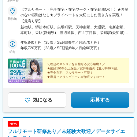
仕事内容
【フルリモート・完全在宅・在宅ワーク・在宅勤務OK！】★希望
のない転勤はなし★プライベートを大切にした働き方を実現！★
勤務地
東京・大阪・名古屋・北海道・福岡など全国の希望の勤務地で希
【最寄り駅】
望の働き方ができます！★入社後に本人希望で上京や地方への引
新宿駅、堺筋本町駅、矢場町駅、天神南駅、大通駅、南新宿駅、
っ越しした方も複数名いて、その人に合った働き方を実現！
本町駅、栄駅(愛知県)、渡辺通駅、西４丁目駅、栄町駅(愛知県)、
★U・Iターン歓迎★受動喫煙対策：あり（全拠点）【東京本社】
薬院駅、バスセンター前駅
東京都新宿区西新宿1-20-3 西新宿高木ビル8F└各線「新宿」駅よ
年収840万円（35歳／SE経験9年／月給70万円）
り徒歩5分【大阪支社】大阪府大阪市中央区安土町2-3-13 大阪国
年収720万円（28歳／SE経験8年／月給60万円）
給与
際ビルディング31F└各線「堺筋本町」駅より徒歩4分【名古屋支
社】愛知県名古屋市中区栄3-15-33 栄ガスビル13F└各線「栄」駅
より徒歩5分【福岡支社】福岡県福岡市中央区渡辺通5-14-12 南天
＼理想のキャリアを目指せる安心環境！／
★前給100%以上保証／案件単価の【還元率80％超】
神ビル3F└七隈線「天神南」駅より徒歩4分【北海道支社】北海道
★完全在宅、フルリモート可能！
札幌市中央区大通西1丁目14-2 桂和大通ビル50 9F└各線「大通」
★専属ヒアリングチームが徹底フォロー！
駅より徒歩3分
★取引先4000社以上の豊富な案件から選択可！
★年間休日130日／平均残業月6h！
気になる
応募する
NEW
フルリモート研修あり／未経験大歓迎／データサイエ