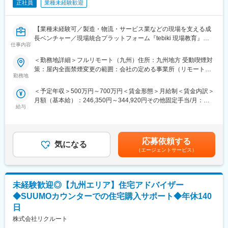
し、モデルルームの見学や商談も手配
正社員
業種未経験歓迎
4.工務店やマンション販売会社様とご契約に至るまでのフォロー
1度接客をして終わりではなく、ご契約までのサポートを長期的に
【業種未経験可／製造・物流・サービス業などの現場を支える成
行います
長ベンチャー／現場統合プラットフォーム『tebiki 現場教育』
※7～8割はご予約のお客様となります
仕事内容
『tebiki 現場分析』を展開／売上は前年比で2倍以上】
※テレアポや新規開拓といった営業活動は一切ナシ
※お客様1組ごとに2時間程度の接客 不安や要望をしっかりお伺
＜勤務地詳細＞フルリモート（九州）住所：九州地方 受動喫煙対
■プロダクトについて
い！
策：屋内全面禁煙変更の範囲：会社の定める事業所（リモートワ
AGC、京セラ、クラレ、神戸製鋼、アサヒ飲料、カルビーなどナ
勤務地
ーク含む）
ショナルクライアント企業を中心に導入が加速しており、サービ
【法人顧客への業務】
＜予定年収＞500万円～700万円＜賃金形態＞月給制＜賃金内訳＞
ス継続率は99.5%、売上は前年比で2倍以上。ユーザーファースト
・個人のお客様のご紹介、打合せのセッティング
月額（基本給）：246,350円～344,920円その他固定手当/月：
で市場・顧客に刺さる急成長中の自社プロダクトを展開していま
・展示場やモデルルームの見学、取材を通じて企業様の魅力情報
給与
56,260円～78,760円固定残業手当/月：114,060円～159,660円
す。
の取得
（固定残業時間60時間0分/月）超過した時間外労働の残業手当は
・ご契約に至るまで法人顧客へのフォローも行います
追加支給＜月給＞416,670円～583,340円（一律手当を含む）＜昇
■業務内容
給有無＞有＜残業手当＞有賃金はあくまでも目安の金額であり、
個人及びチームの契約件数、MRR最大化がミッションです。
■目標について
応募依頼する
気になる
選考を通じて上下する可能性があります。月給(月額)は固定手当を
インサイドセールスが獲得した商談顧客に対して、契約までの全
「売上数値」ではなく「お客様満足度」を追い求められる環境◎
（エージェントサービス）
含めた表記です。
てのプロセスをお任せします。
・個人ノルマはなく、チームで目標達成を目指環境
・顧客毎の契約獲得戦略の立案と実行
・売り上げ数字ではなく、成約数・成約率が目標
・顧客の課題、ニーズのヒアリング
未経験歓迎◎【九州エリア】住宅アドバイザー
・九州エリアを中心に上記業務に係る顧客訪問（月2～3回程度）
■働き方
・担当者とのリレーション構築とフォロー
・年休140日でプライベートとの両立◎
◆SUUMOカウンターでの住宅購入サポート◆年休140
・顧客管理ツールを利用した営業プロセスの可視化
・夏季・年末年始休暇は各7～9連休程取得可能
日
・チームの成果最大化に向けた仕組み作りと改善提案
株式会社リクルート
＝＝＝＝＝