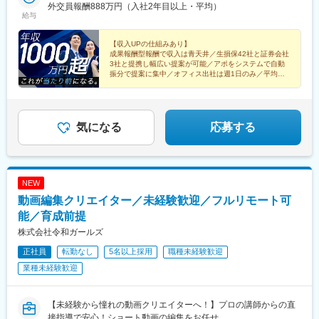
古屋駅、梅田駅(地下鉄)、呉服町駅(福岡県)、第一通り駅、壺川
外交員報酬888万円（入社2年目以上・平均）
島駅(福島県)、小見川駅、つくば駅、偕楽園駅、東宿郷駅、小山
駅、新千葉駅、七ツ屋駅、西辛島町駅、五条駅(京都市営)、三宮駅
給与
駅、西那須野駅、高崎駅、中央前橋駅、太田駅(群馬県)、大宮駅
(神戸新交通)、市役所前駅(愛媛県)、西４丁目駅、北１３条東駅、
(埼玉県)、川越駅、御花畑駅、南浦和駅、東松山駅、深谷駅、葭川
中電前駅、本通駅、本町駅、西大橋駅、大阪梅田駅(阪神線)、東池
【収入UPの仕組みあり】
公園駅、京成成田駅、海浜幕張駅、船橋駅、柏駅、水道橋駅、末
袋四丁目駅、馬喰横山駅、六本木一丁目駅、品川駅、平間駅、本
成果報酬型報酬で収入は青天井／生損保42社と証券会社
広町駅(東京都)、馬喰町駅、吉祥寺駅、町田駅、自由が丘駅、立川
駒込駅、築地市場駅、大門駅(東京都)、銀座一丁目駅、二重橋前
3社と提携し幅広い提案が可能／アポをシステムで自動
駅、京王八王子駅、岩本町駅、日本大通り駅、伊勢佐木長者町
振分で提案に集中／オフィス出社は週1日のみ／平均外
駅、熊本城・市役所前駅、都通駅
交員報酬年額1028万円（入社4年目）
駅、藤沢駅、平塚駅、沼津駅、高島町駅、馬車道駅、みなとみら
（証券商品は外務員登録者限定）
い駅、新潟駅、長岡駅、西新発田駅、春日山駅、甲府駅、市役所
前駅(長野県)、信濃荒井駅、電気ビル前駅、北鉄金沢駅、仁愛女子
高校駅、敦賀駅、西岐阜駅、高山駅、多治見駅、新静岡駅、富士
気になる
応募する
駅、第一通り駅、駅前駅、久屋大通駅、尾張一宮駅、津新町駅、
近鉄四日市駅、草津駅(滋賀県)、彦根駅、島ノ関駅、烏丸御池駅、
本町駅、北新地駅、旧居留地・大丸前駅、貿易センター駅、姫路
駅、手柄駅、新大宮駅、和歌山市駅、鳥取駅、松江駅、電鉄出雲
NEW
市駅、岡山駅前駅、銀山町駅、福山駅、袋町駅、新山口駅、徳山
動画編集クリエイター／未経験歓迎／フルリモート可
駅、徳島駅、阿南駅、片原町駅(香川県)、松山市駅、丸亀駅、はり
まや橋駅、博多駅、小倉駅(福岡県)、東比恵駅、通谷駅、西鉄久留
能／育成前提
米駅、佐賀駅、平和公園駅、佐世保中央駅、水道町駅、大分駅、
株式会社令和ガールズ
中津駅(大分県)、宮崎駅、高見馬場駅、隼人駅、美栄橋駅、バスセ
正社員
転勤なし
5名以上採用
職種未経験歓迎
ンター前駅、函館駅、弘前駅、青葉通一番町駅、愛宕橋駅、長井
駅、駅東公園前駅、前橋駅、西武秩父駅、栄町駅(千葉県)、成田
業種未経験歓迎
駅、京成船橋駅、九段下駅、上野広小路駅、馬喰横山駅、九品仏
駅、立川北駅、八王子駅、神田駅(東京都)、石川町駅、関内駅、新
高島駅、大庭駅、新富町駅(富山県)、福井城址大名町駅、遠州病院
【未経験から憧れの動画クリエイターへ！】プロの講師からの直
駅、駅前大通駅、栄町駅(愛知県)、あすなろう四日市駅、石場駅、
接指導で安心！ショート動画の編集をお任せ