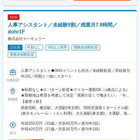
支援まで一貫して伴走します。
性があります。月給(月額)は固定手当を含めた表記です。
・クライアントヒアリング
・課題整理、要件整理
NEW
・現状分析、競合分析
人事アシスタント／未経験9割／残業月7.9時間／
・Web戦略立案、企画提案
・サイト構想、要件定義
dohr1F
・提案書、企画書作成
株式会社マーキュリー
・プロジェクトマネジメント
正社員
転勤なし
5名以上採用
職種未経験歓迎
・公開後の改善提案、運用支援
■組織構成
業種未経験歓迎
コンサルティング組織は計7名体制です。リーダー1名とメンバー
6名で構成されており、戦略立案から実行支援までチームで連携し
ながらプロジェクトを推進しています。
人事アシスタント◆SNSイベントも担当／未経験歓迎／昇給賞与
■業務の特徴
年2回／同期と一緒にスタート
仕事内容
クライアントの広報責任者や経営層と直接対話し、企業サイト単
体ではなく事業戦略全体を踏まえた提案ができます。戦略立案だ
★転勤なし★U・Iターン歓迎★マイカー通勤OK（※拠点による）
けでなく実行や改善まで携われる点が特徴です。
★勤務地は希望を考慮して決定「実家の近くで働きたい」「今の
■求人魅力
勤務地
生活圏を変えたくない」そんな希望も相談OKです。地元に戻って
【最寄り駅】
・Web制作ではなく経営課題の整理や戦略策定など最上流工程に
の就職・転職も応援します！生活スタイルが変わって、勤務エリ
西新宿駅、横浜駅、大宮駅(埼玉県)、羽田空港第１ターミナル駅
挑戦できます。
アを変えたいという相談も可能です！■北海道・東北：北海道・青
(東京モノレール・ＪＡＬ利用)、大久保駅(東京都)、大通駅、旭川
・大手BtoB企業を中心に多様な業界案件へ携われ、提案力やコン
森・岩手・秋田・宮城・山形・福島■北関東：茨城・群馬・栃木■
駅、勾当台公園駅、郡山駅(福島県)、水戸駅、高崎駅、宇都宮駅、
サルティング力を磨けます。
南関東：東京・神奈川・埼玉・千葉■中部：岐阜・愛知・静岡・石
年収550万円（33歳／月収40万円＋賞与年2回）
亀島駅、新浜松駅、新潟駅、新静岡駅、三島広小路駅、北鉄金沢
・戦略提案からプロジェクト推進、公開後改善まで一気通貫で担
川・新潟・長野・富山・福井・三重■近畿：滋賀・大阪・兵庫・奈
年収420万円（27歳／月収30万円＋賞与年2回）
駅、長野駅、電気ビル前駅、福井駅、北新地駅、姫路駅、なんば
当でき、PM経験をさらに上流へ発展させられます。
給与
良・和歌山■中国・四国：鳥取・島根・岡山・広島・山口・徳島・
駅(南海線)、広島駅、岡山駅、米子駅、松山市駅、高松築港駅、天