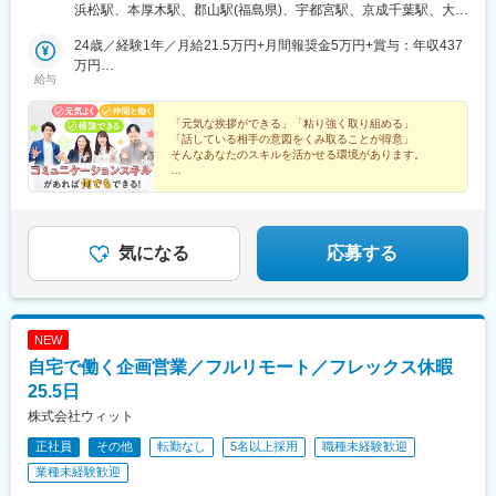
岩手県盛岡市▼関東東京都八王子市、立川市、北区神奈川県横浜
８丁目駅、東本願寺前駅、栄町駅(東京都)、神奈川駅、五日市駅、
浜松駅、本厚木駅、郡山駅(福島県)、宇都宮駅、京成千葉駅、大宮
市、厚木市埼玉県さいたま市千葉県千葉市、柏市、船橋市栃木県
武之橋駅、日本大通り駅、北松本駅、西一宮駅、百舌鳥八幡駅、
駅(埼玉県)、長岡駅、水戸駅、平沼橋駅、熊谷駅、新静岡駅、五条
宇都宮市群馬県高崎市、前橋市茨城県水戸市、土浦市▼東海愛知
24歳／経験1年／月給21.5万円+月間報奨金5万円+賞与：年収437
四条駅(京都市営)、新西大寺町筋駅、松山駅(愛媛県)、スタジアム
駅(京都市営)、西中島南方駅、和歌山市駅、金沢駅、栗林公園北口
県一宮市、名古屋市静岡県静岡市、浜松市岐阜県岐阜市三重県津
万円
シティノース駅、西大橋駅、鷹野橋駅、仙台駅(地下鉄)、大阪梅田
駅、県庁前駅(富山県)、天王寺駅、博多駅、大分駅、水道町駅、都
給与
市▼近畿大阪府大阪市、堺市、吹田市京都府京都市兵庫県神戸
26歳／経験3年／月給25万円+月間報奨金20万円+賞与：年収654
駅(阪急線)、淀屋橋駅、栄町駅(千葉県)、旧居留地・大丸前駅、西
通駅、新山口駅、美栄橋駅、手柄駅、舟入町駅、柳川駅、松山市
市、姫路市和歌山県和歌山市▼北陸新潟県新潟市、長岡市石川県
万円
川緑道公園駅、加治屋町駅
駅、中央区役所前駅、青森駅、上盛岡駅、北四番丁駅、山形駅、
金沢市富山県富山市長野県長野市、松本市福井県福井市▼中国・
「元気な挨拶ができる」「粘り強く取り組める」
中島公園駅、泉中央駅、東宿郷駅、高崎駅、稲毛駅、王子駅、八
「話している相手の意図をくみ取ることが得意」
四国愛媛県松山市岡山県岡山市広島県広島市山口県山口市香川県
王子駅、三ツ沢下町駅、関屋駅(新潟県)、静岡駅、上社駅、桂駅、
そんなあなたのスキルを活かせる環境があります。
高松市▼九州・沖縄熊本県熊本市鹿児島県鹿児島市長崎県長崎市
堺市駅、中央市場前駅、大元駅、松島二丁目駅、佐伯区役所前
福岡県福岡市大分県大分市沖縄県那覇市※各グループ会社への在籍
★残業月20h以下
駅、東比恵駅、二中通駅、琴似駅(札幌市営)、八乙女駅、土浦駅、
★年休120日／完全週休2日制
出向となります。別項「出向先企業」欄をご参照ください※受動喫
京王八王子駅、関内駅、京成船橋駅、北浦和駅、西泉駅、新潟
★未経験歓迎！20～30代活躍中
煙防止対策済
駅、南富山駅、越前新保駅、松本駅、藤が丘駅(愛知県)、尾張一宮
★設立50年の安定企業
駅、春日町駅、江坂駅、三国ケ丘駅(大阪府)、新神戸駅、大雲寺前
気になる
応募する
駅、比治山橋駅、大手町駅(愛媛県)、唐人町駅、スタジアムシティ
サウス駅、水前寺駅、北大宮駅、新横浜駅、柏駅、第一通り駅、
心斎橋駅、岡山駅前駅、市役所前駅(広島県)、広瀬通駅、前橋駅、
竹田駅(京都府)、中津駅(地下鉄)、山陽姫路駅、九品寺交差点駅、
NEW
本町駅、あおば通駅、偕楽園駅、葭川公園駅、横浜駅、遠州病院
自宅で働く企画営業／フルリモート／フレックス休暇
駅、貿易センター駅、中電前駅、高見馬場駅、一社駅、立川南
駅、長野駅、新浜松駅、千葉中央駅、上熊谷駅、南方駅(大阪府)、
25.5日
栗林公園駅、新富町駅(富山県)、天王寺駅前駅、通町筋駅、中洲通
株式会社ウィット
駅、小網町駅、城下駅(岡山県)、市役所前駅(愛媛県)、資生館小学
正社員
その他
転勤なし
5名以上採用
職種未経験歓迎
校前駅、北仙台駅、山鼻９条駅、駅東公園前駅、王子駅前駅、反
町駅、広電五日市駅、荒田八幡駅、琴似駅(函館本線)、宇都宮駅東
業種未経験歓迎
口駅、馬車道駅、船橋駅、南富山駅前駅、西松本駅、名鉄一宮