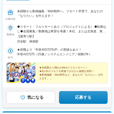
(神戸市営)、阪神国道駅、畝傍駅、南堀端駅、二本木口駅、桜島桟
橋通駅、上塩屋駅、旭橋駅
未経験から動画編集・Web制作へ。リモート学習で、あなたの
『なりたい』を叶えます！
仕事内容
◆リモート・フルリモートあり（プロジェクトによる） ◆転勤な
し◆全国募集／勤務地は希望を考慮！本社、または北海道、東
勤務地
北、関東、北信越、東海、関西、中国、四国、九州などのプロジ
【最寄り駅】
ェクト先 ※直行直帰OK！U・Iターンも大歓迎です。＊＼上京支援
渋谷駅、神泉駅
制度あり！／＊ 憧れの東京での就業や、心機一転の引越しもバッ
クアップ！■プロジェクト先／北海道、東北、関東、北信越、東
★前職より「年収400万円UP」の実績もあり！
海、関西、中国、四国、九州など全国各地のプロジェクト先【ア
年収420万円（25歳／システムエンジニア／経験2年）
給与
クセス】 ■本社／JR各線・東京メトロ各線・東急線「渋谷」駅か
ら徒歩4分 京王井の頭線「渋谷」駅から徒歩3分※プロジ
ェクト先により異なります。 ※全国各地、ご希望の勤務地エリア
★未経験から憧れのWebクリエイターへ！
★約1年のフルリモ研修でゼロから基礎を習得！
を考慮して決定いたします。
★動画編集・Web制作など、あなたの『なりたい』を叶
えます。
★年休126日・残業月3hで働きやすさも◎
気になる
応募する