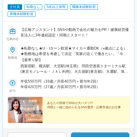
址大名町駅、水居駅、丸岡駅、岐阜駅、高山駅、名鉄岐阜駅、大
垣駅、津駅、近鉄四日市駅、津新町駅、鈴鹿市駅、播磨駅、草津
正社員
転勤なし
5名以上採用
職種未経験歓迎
駅(滋賀県)、大津駅、南草津駅、彦根駅、長浜駅、西梅田駅、梅田
業種未経験歓迎
駅(地下鉄)、布施駅、堺市駅、ハーバーランド駅、三ノ宮駅、西宮
駅(ＪＲ線)、手柄駅、奈良駅、近鉄奈良駅、大和西大寺駅、大和八
木駅、和歌山駅、和歌山市駅、後藤駅、弓ケ浜駅、鳥取駅、松江
【広報アシスタント】SNSや動画で会社の魅力をPR！健康経営優
駅、出雲市駅、山口駅(山口県)、下関駅、徳島駅、佐古駅、阿南
良法人に3年連続認定！同期とスタート！
駅、高松駅(香川県)、丸亀駅、綾川駅、松山駅(愛媛県)、今治駅、
仕事内容
博多駅、天神駅、小倉駅(福岡県)、久留米駅、原田駅(福岡県)、行
★転勤なし★U・Iターン歓迎★マイカー通勤OK（※拠点による）
橋駅、南行橋駅、長崎駅(長崎県)、長崎駅前駅、大分駅、賀来駅、
★勤務地は希望を考慮して決定「実家の近くで働きたい」「今の
西大分駅、熊本駅、南宮崎駅、都城駅、鹿児島駅、谷山駅(鹿児島
勤務地
生活圏を変えたくない」そんな希望も相談OKです。地元に戻って
【最寄り駅】
市電)、那覇空港駅(鉄道)、県庁前駅(沖縄県)、おもろまち駅、都庁
の就職・転職も応援します！生活スタイルが変わって、勤務エリ
西新宿駅、横浜駅、大宮駅(埼玉県)、羽田空港第１ターミナル駅
前駅、神奈川駅、羽田空港第１・第２ターミナル駅(京急)、新大久
アを変えたいという相談も可能です！■北海道・東北：北海道・青
(東京モノレール・ＪＡＬ利用)、大久保駅(東京都)、大通駅、旭川
保駅、さっぽろ駅、広瀬通駅、宇都宮駅東口駅、金沢駅、市役所
森・岩手・秋田・宮城・山形・福島■北関東：茨城・群馬・栃木■
駅、勾当台公園駅、郡山駅(福島県)、水戸駅、高崎駅、宇都宮駅、
前駅(長野県)、桜橋駅(富山県)、東梅田駅、なんば駅(地下鉄)、岡
南関東：東京・神奈川・埼玉・千葉■中部：岐阜・愛知・静岡・石
年収550万円（33歳／月収40万円＋賞与年2回）
亀島駅、新浜松駅、新潟駅、新静岡駅、三島広小路駅、北鉄金沢
山駅前駅、市役所前駅(愛媛県)、片原町駅(香川県)、熊本城・市役
川・新潟・長野・富山・福井・三重■近畿：滋賀・大阪・兵庫・奈
年収420万円（27歳／月収30万円＋賞与年2回）
駅、長野駅、電気ビル前駅、福井駅、北新地駅、姫路駅、なんば
所前駅、新宿御苑前駅、要町駅、京王八王子駅、立川南駅、平沼
給与
良・和歌山■中国・四国：鳥取・島根・岡山・広島・山口・徳島・
駅(南海線)、広島駅、岡山駅、米子駅、松山市駅、高松築港駅、天
橋駅、海老名駅(相鉄・小田急)、葭川公園駅、野田市駅、市川駅、
香川・愛媛■九州：福岡・長崎・大分・熊本・宮崎・鹿児島・沖縄
神南駅、眉山ロープウェイ山麓駅、浦添前田駅、通町筋駅、宮崎
工機前駅、中央前橋駅、西桐生駅、函館駅前駅、仙台駅(地下鉄)、
あなたの投稿でSNSが大バズリ!?
駅、渋谷駅、新宿駅、新宿三丁目駅、池袋駅、吉祥寺駅、町田
曽根田駅、近鉄名古屋駅、大須観音駅、新豊橋駅、豊川稲荷駅、
仲間と一緒に始められるSNS運用・記事作成のお仕事
駅、八王子駅、立川駅、新横浜駅、川崎駅、座間駅、相模原駅、
第一通り駅、新西金沢駅、西松本駅、新魚津駅、あすなろう四日
藤沢駅、海老名駅(相模線)、浦和駅、さいたま新都心駅、川口駅、
市駅、上栄町駅、大阪梅田駅(阪神線)、大阪梅田駅(阪急線)、小路
上尾駅、新座駅、熊谷駅、春日部駅、千葉中央駅、千葉みなと
駅、浅香駅、神戸駅(兵庫県)、三宮駅(神戸新交通)、西宮駅、山陽
駅、柏駅、松戸駅、愛宕駅(千葉県)、国府台駅、つくば駅、勝田
姫路駅、八木西口駅、田中口駅、三本松口駅、電鉄出雲市駅、祇
駅、伊勢崎駅、前橋駅、世良田駅、桐生駅、栃木駅、小山駅、札
園駅(福岡県)、西鉄福岡駅、五島町駅、熊本駅前駅、鹿児島駅前