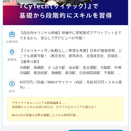
井駅(青森県)、太子堂駅、仙北町駅、狭山ケ丘駅、酒折駅、庭瀬
駅、蓮ケ池駅、御門台駅、西掛川駅、中野栄駅、大分駅、南福島
駅、羽後牛島駅、戸塚安行駅、四ツ小屋駅、明見橋駅、西大宮
駅、新石切駅、朝倉駅前駅、赤塚駅、美濃青柳駅、居能駅、運動
公園前駅(愛知県)、平田駅(長野県)、高崎駅、東釧路駅、藤枝駅、
敦賀駅、川内駅(鹿児島県)、高茶屋駅、豊川駅、美園駅、古島駅、
【自社内オリジナル研修】研修中に実戦形式でアウトプットまで
卸町駅(宮城県)、八乙女駅、はなみずき通駅、勝田駅、新大宮駅、
できるから、安心してITデビューが可能！
福島学院前駅、門戸厄神駅、市民病院前駅(富山県)、多治見駅、絹
仕事内容
延橋駅、蟹江駅、竜田口駅、室見駅、八景水谷駅、岩塚駅、東新
【フルリモート可／転勤なし／希望を考慮】日本47都道府県、ど
潟駅、須賀川駅、関屋駅(新潟県)、中津駅(大分県)、武雄温泉駅、
こでも就業可能！（東京支社、群馬本社、北海道支社、宮城支
大村駅(長崎県)、西新発田駅、小松駅、虹ノ松原駅、御幸橋駅、新
勤務地
社、茨城支社、愛知支社、大阪支社、福岡支社、新潟支社、広島
【最寄り駅】
潟駅、新栄町駅(福岡県)、八幡駅(福岡県)、春日原駅、白石駅(札幌
支社、静岡支店、沖縄支店、千葉支店、神奈川支店、熊本支店、
市営)、岐阜駅、西宮駅、郡山駅(福島県)、久留米高校前駅、沼津
大崎駅、高崎駅、さっぽろ駅、仙台駅、名古屋駅、大阪駅、中洲
石川支店または各拠点近郊のプロジェクト先）★リモートワーク
駅、東金井駅、宮崎神宮駅、東刈谷駅、今井駅、中島駅(愛知県)、
川端駅、新浜松駅、旭橋駅、新潟駅、日赤病院前駅、千葉駅、新
実施中（プロジェクトによる）※一部フルリモートあり★Ｕ＆Ｉタ
鹿島神宮駅、新宮中央駅、電鉄黒部駅、次郎丸駅、長沼駅(静岡
高島駅、金沢駅、辛島町駅、烏丸駅、長野駅、三宮・花時計前
ーン歓迎★転居を伴う転勤なし★受動喫煙対策：屋内全面禁煙ま
420万円／26歳／Webデザイナー（内訳：月給30万円＋スキル賞
県)、宇宿一丁目駅、萱町六丁目駅、野々市工大前駅、勝田台駅、
駅、松山市駅、高松駅(香川県)、近鉄四日市駅、札幌駅、バスセン
たは分煙（プロジェクトによる）★駐車場あり・マイカー通勤
与）
ひこね芹川駅、熊西駅、電鉄出雲市駅、灘駅、杁ケ池公園駅、広
ター前駅、大通駅、北１２条駅、あおば通駅、宮城野通駅、東仙
給与
OK（プロジェクトによる）
800万円／29歳／UI/UX・フルスタックデザイナー
電本社前駅、さくら夙川駅、南荒子駅、脇田駅、押野駅、春日野
台駅、勾当台公園駅、長町南駅、東北福祉大前駅、大河原駅(宮城
道駅(阪神線)
県)、泉中央駅、連坊駅、寺尾駅、群馬総社駅、前橋大島駅、東武
デザイナー＆エンジニア＆動画編集＆……
和泉駅、西小泉駅、城東駅、新伊勢崎駅、小山駅、刈谷駅、藤川
未経験からスキルを掛け合わせ、カラフルなキャリアが描ける！
駅、二川駅、吉良吉田駅、多屋駅、神領駅、楽田駅、国際センタ
ー駅、市役所前駅(広島県)、西新駅、博多駅、天神駅、櫛田神社前
■10カ月の研修＆分野を横断したスキル取得可能
■健康経営優良法人や成長企業ランキングなど受賞多数
駅、神奈川駅、井土ケ谷駅、みなとみらい駅、太田駅(群馬県)、安
■シンガポールにも進出予定！海外案件も挑戦可能！
中駅、井野駅(群馬県)、常陸多賀駅、阿字ケ浦駅、赤塚駅、鶴舞
駅、平田町駅、今池駅(愛知県)、天神川駅、立町駅、天神南駅、五