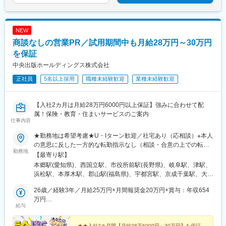
駅、てだこ浦西駅、首里駅、中村公園駅、上飯田駅、浄心駅、覚
駅、野田駅(阪神線)、四天王寺前夕陽ケ丘駅、大国町駅、森小路
王山駅、高蔵寺駅、新静岡駅、柳川駅、日赤病院前駅、陸前高砂
駅、昭和町駅(大阪府)、針中野駅、花園町駅、細井川駅、梅田駅
駅、美栄橋駅、高崎駅、八王子駅、調布駅、西国分寺駅、狭山市
(地下鉄)、天満橋駅、北浜駅(大阪府)、なんば駅(南海線)、四ツ橋
NEW
駅、青梅駅、阿佐ケ谷駅、水戸駅、男川駅、大須観音駅、名電山
駅、花田口駅、撮影所前駅、六地蔵駅(京阪線)、桃山御陵前駅、市
中駅、鳴海駅、苅安賀駅、大垣駅、二十軒駅、四日市駅、津駅、
商談なしの営業PR／試用期間中も月給28万円～30万円
民広場駅、三宮・花時計前駅、板宿駅、新井口駅、香椎宮前駅、
前後駅、三河豊田駅、牛田駅(愛知県)、岐南駅、浜松駅、北参道
城下駅(岡山県)、広電本社前駅、天満駅
を保証
駅、南方駅(大阪府)、米野駅、西鉄福岡駅、虎ノ門ヒルズ駅、高輪
中央出版ホールディングス株式会社
ゲートウェイ駅、赤羽橋駅、汐留駅、溜池山王駅、浜松町駅、西
日暮里駅、代官山駅、西早稲田駅、新宿御苑前駅、西太子堂駅、
正社員
5名以上採用
職種未経験歓迎
業種未経験歓迎
桜田門駅、秋葉原駅、二重橋前駅、半蔵門駅、新日本橋駅、水道
橋駅、日比谷駅、青井駅、牛田駅(東京都)、上野広小路駅、蓮沼
駅、平和島駅、銀座駅、馬喰横山駅、宝町駅(東京都)、新中野駅、
【入社2カ月は月給28万円6000円以上保証】強みに合わせて配
大崎広小路駅、吉祥寺駅、池袋駅、赤羽岩淵駅、とうきょうスカ
属！保険・教育・住まいサービスのご案内
仕事内容
イツリー駅、住吉駅(東京都)、祐天寺駅、国道駅、平沼橋駅、蒔田
駅、新杉田駅、センター北駅、宮前平駅、高島町駅、伊勢佐木長
★勤務地は希望考慮★U・Iターン歓迎／社宅あり（応相談）※本人
者町駅、桜木町駅、鶴見駅、京急川崎駅、登戸駅、本八幡駅(都営
の意思に反した一方的な転勤指示なし（相談・合意の上での転勤
線)、市川駅、千葉駅、西船橋駅、本川越駅、野江内代駅、海老江
勤務地
の可能性あり）※希望があればエリア外へ転勤可▼北海道・東北北
【最寄り駅】
駅、西長堀駅、谷町九丁目駅、ＪＲ難波駅、新深江駅、千林駅、
海道札幌市青森県青森市宮城県仙台市山形県山形市福島県郡山市
本郷駅(愛知県)、西国立駅、市役所前駅(長野県)、岐阜駅、津駅、
松虫駅、住吉東駅、今川駅(大阪府)、天下茶屋駅、今福鶴見駅、安
岩手県盛岡市▼関東東京都八王子市、立川市、北区神奈川県横浜
浜松駅、本厚木駅、郡山駅(福島県)、宇都宮駅、京成千葉駅、大宮
立町駅、出戸駅、中崎町駅、谷町四丁目駅、大阪天満宮駅、本町
市、厚木市埼玉県さいたま市千葉県千葉市、柏市、船橋市栃木県
駅(埼玉県)、長岡駅、水戸駅、平沼橋駅、熊谷駅、新静岡駅、五条
駅、大阪難波駅、大小路駅、心斎橋駅、高槻市駅、千里中央駅(大
宇都宮市群馬県高崎市、前橋市茨城県水戸市、土浦市▼東海愛知
26歳／経験3年／月給25万円+月間報奨金20万円+賞与：年収654
駅(京都市営)、西中島南方駅、和歌山市駅、金沢駅、栗林公園北口
阪モノレール)、鳴滝駅、六地蔵駅(奈良線)、二条城前駅、観月橋
県一宮市、名古屋市静岡県静岡市、浜松市岐阜県岐阜市三重県津
万円
駅、県庁前駅(富山県)、天王寺駅、博多駅、大分駅、水道町駅、都
駅、南公園駅、摂津本山駅、湊川駅、神戸三宮駅(阪急・神戸高
給与
市▼近畿大阪府大阪市、堺市、吹田市京都府京都市兵庫県神戸
32歳／経験7年／月給27万円+月間報奨金33万円+賞与：年収810
通駅、新山口駅、美栄橋駅、手柄駅、舟入町駅、柳川駅、松山市
速)、春日野道駅(阪急線)、新長田駅、中山観音駅、紀伊中ノ島
市、姫路市和歌山県和歌山市▼北陸新潟県新潟市、長岡市石川県
万円
駅、中央区役所前駅、青森駅、上盛岡駅、北四番丁駅、山形駅、
駅、商工センター入口駅、聖マリア病院前駅、東中間駅、佐世保
★★入社2カ月間【月給28万6000円～30万円】を保証