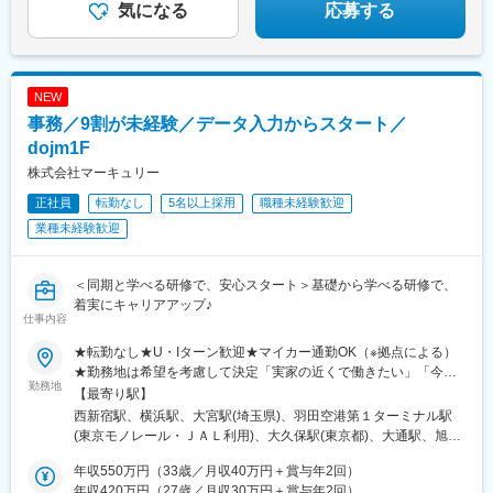
幌駅、函館駅、小樽駅、千歳駅(北海道)、青森駅、一ノ関駅、遠野
駅、谷山駅(指宿枕崎線)、美栄橋駅、新宿西口駅、反町駅、羽田空
気になる
応募する
駅、久慈駅、水沢駅、秋田駅、横手駅、あおば通駅、泉中央駅、
港第２ターミナル駅(東京モノレール・ＡＮＡ利用)、西武新宿駅、
古川駅、気仙沼駅、蔵王駅、山形駅、寒河江駅、酒田駅、福島駅
バスセンター前駅、青葉通一番町駅、日吉町駅、三島田町駅、七
(福島県)、いわき駅、会津若松駅、郡山富田駅、白河駅、名鉄名古
ツ屋駅、地鉄ビル前駅、福井駅(福井県)、大阪難波駅、猿猴橋町
屋駅、栄駅(愛知県)、豊橋駅、豊川駅、岡崎駅、安城駅、浜松駅、
駅、西川緑道公園駅、花畑町駅、東新宿駅、高島町駅、県庁前駅
NEW
静岡駅、沼津駅、富士駅、三島駅、裾野駅、御殿場駅、菊川駅(静
(千葉県)、市川真間駅、東宿郷駅、北１２条駅、松風町駅、仙台
岡県)、大場駅、西金沢駅、松任駅、野々市工大前駅、小松駅、亀
事務／9割が未経験／データ入力からスタート／
駅、電鉄富山駅、末広町駅(富山県)、大阪駅、高速神戸駅、三宮駅
田駅、白山駅(新潟県)、新津駅、燕三条駅、東三条駅、篠ノ井駅、
(神戸市営)、阪神国道駅、畝傍駅、南堀端駅、二本木口駅、桜島桟
dojm1F
松本駅、上諏訪駅、富山駅、高岡駅、新高岡駅、魚津駅、福井城
橋通駅、上塩屋駅、旭橋駅
株式会社マーキュリー
址大名町駅、水居駅、丸岡駅、岐阜駅、高山駅、名鉄岐阜駅、大
垣駅、津駅、近鉄四日市駅、津新町駅、鈴鹿市駅、播磨駅、草津
正社員
転勤なし
5名以上採用
職種未経験歓迎
駅(滋賀県)、大津駅、南草津駅、彦根駅、長浜駅、西梅田駅、梅田
業種未経験歓迎
駅(地下鉄)、布施駅、堺市駅、ハーバーランド駅、三ノ宮駅、西宮
駅(ＪＲ線)、手柄駅、奈良駅、近鉄奈良駅、大和西大寺駅、大和八
木駅、和歌山駅、和歌山市駅、後藤駅、弓ケ浜駅、鳥取駅、松江
＜同期と学べる研修で、安心スタート＞基礎から学べる研修で、
駅、出雲市駅、山口駅(山口県)、下関駅、徳島駅、佐古駅、阿南
着実にキャリアアップ♪
駅、高松駅(香川県)、丸亀駅、綾川駅、松山駅(愛媛県)、今治駅、
仕事内容
博多駅、天神駅、小倉駅(福岡県)、久留米駅、原田駅(福岡県)、行
★転勤なし★U・Iターン歓迎★マイカー通勤OK（※拠点による）
橋駅、南行橋駅、長崎駅(長崎県)、長崎駅前駅、大分駅、賀来駅、
★勤務地は希望を考慮して決定「実家の近くで働きたい」「今の
西大分駅、熊本駅、南宮崎駅、都城駅、鹿児島駅、谷山駅(鹿児島
勤務地
生活圏を変えたくない」そんな希望も相談OKです。地元に戻って
【最寄り駅】
市電)、那覇空港駅(鉄道)、県庁前駅(沖縄県)、おもろまち駅、都庁
の就職・転職も応援します！生活スタイルが変わって、勤務エリ
西新宿駅、横浜駅、大宮駅(埼玉県)、羽田空港第１ターミナル駅
前駅、神奈川駅、羽田空港第１・第２ターミナル駅(京急)、新大久
アを変えたいという相談も可能です！■北海道・東北：北海道・青
(東京モノレール・ＪＡＬ利用)、大久保駅(東京都)、大通駅、旭川
保駅、さっぽろ駅、広瀬通駅、宇都宮駅東口駅、金沢駅、市役所
森・岩手・秋田・宮城・山形・福島■北関東：茨城・群馬・栃木■
駅、勾当台公園駅、郡山駅(福島県)、水戸駅、高崎駅、宇都宮駅、
前駅(長野県)、桜橋駅(富山県)、東梅田駅、なんば駅(地下鉄)、岡
南関東：東京・神奈川・埼玉・千葉■中部：岐阜・愛知・静岡・石
年収550万円（33歳／月収40万円＋賞与年2回）
亀島駅、新浜松駅、新潟駅、新静岡駅、三島広小路駅、北鉄金沢
山駅前駅、市役所前駅(愛媛県)、片原町駅(香川県)、熊本城・市役
川・新潟・長野・富山・福井・三重■近畿：滋賀・大阪・兵庫・奈
年収420万円（27歳／月収30万円＋賞与年2回）