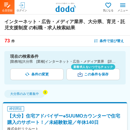
会員登録
ログイン
気になる
メニュー
インターネット・広告・メディア業界、大分県、育児・託
児支援制度
の転職・求人検索結果
73
条件で並び替え
件
現在の検索条件
[勤務地]大分県 [業種]インターネット・広告・メディア業界 [詳細条件](待遇・福利厚生)育児・託児支援制度
新着求人をいつでもチェック
条件の変更
この条件を保存
大分県
のみで募集中
締切間近
【大分】住宅アドバイザー※SUUMOカウンターで住宅
購入のサポート！／未経験歓迎／年休140日
株式会社リクルート