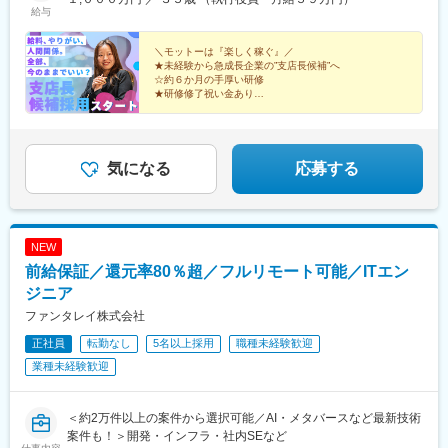
給与
「名古屋駅」徒歩8分、「国際センター駅」徒歩10分■神戸支店／
「三宮駅」徒歩5分■京都支店／「丹波口駅」徒歩5分■広島支店／
「広島駅」徒歩7分■福岡支店／「博多駅」徒歩10分
＼モットーは『楽しく稼ぐ』／
★未経験から急成長企業の”支店長候補”へ
☆約６か月の手厚い研修
★研修修了祝い金あり
☆月給３０万円～＋毎月インセン
★個人＋支店のダブルインセン
☆基本土日休・残業１５h以下
★最短入社１年半で営業部長へ昇格実績あり
気になる
応募する
NEW
前給保証／還元率80％超／フルリモート可能／ITエン
ジニア
ファンタレイ株式会社
正社員
転勤なし
5名以上採用
職種未経験歓迎
業種未経験歓迎
＜約2万件以上の案件から選択可能／AI・メタバースなど最新技術
案件も！＞開発・インフラ・社内SEなど