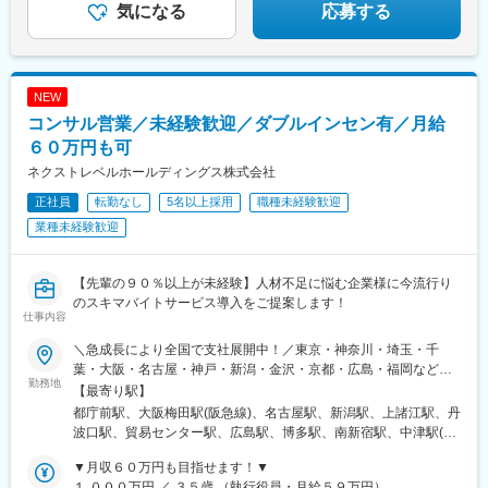
気になる
応募する
NEW
コンサル営業／未経験歓迎／ダブルインセン有／月給
６０万円も可
ネクストレベルホールディングス株式会社
正社員
転勤なし
5名以上採用
職種未経験歓迎
業種未経験歓迎
【先輩の９０％以上が未経験】人材不足に悩む企業様に今流行り
のスキマバイトサービス導入をご提案します！
仕事内容
＼急成長により全国で支社展開中！／東京・神奈川・埼玉・千
葉・大阪・名古屋・神戸・新潟・金沢・京都・広島・福岡などで
勤務地
募集中！★東京、大阪、名古屋、福岡は急募のため、特に選考優
【最寄り駅】
遇します★◎勤務地は希望を考慮し、決定します。◎本人希望以
都庁前駅、大阪梅田駅(阪急線)、名古屋駅、新潟駅、上諸江駅、丹
外での転勤はありません。◎マイカー通勤可（新潟支店、金沢支
波口駅、貿易センター駅、広島駅、博多駅、南新宿駅、中津駅(地
店のみ）＜アクセス＞■東日本本社／「新宿駅」徒歩8分■西日本
下鉄)、近鉄名古屋駅、三宮・花時計前駅、祇園駅(福岡県)、新宿
本社／「梅田駅」徒歩5分、「大阪駅」徒歩8分■新潟支店／「新
▼月収６０万円も目指せます！▼
駅、中津駅(大阪府・阪急線)、神戸三宮駅(阪神)、猿猴橋町駅
潟駅」徒歩8分■金沢支店／「上諸江駅」徒歩20分■名古屋支店／
１,０００万円 ／ ３５歳 （執行役員・月給５９万円）