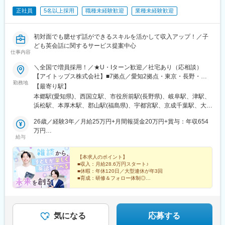
沢駅、川越駅、川口駅、都島駅、野田阪神駅、桜島駅、阿波座
宿御苑前駅、西太子堂駅、桜田門駅、秋葉原駅、二重橋前駅、半
正社員
5名以上採用
職種未経験歓迎
業種未経験歓迎
駅、朝潮橋駅、津守駅、大阪上本町駅、芦原橋駅、福駅、だいど
蔵門駅、新日本橋駅、水道橋駅、日比谷駅、青井駅、牛田駅(東京
う豊里駅、今里駅(地下鉄)、桃谷駅、千林大宮駅、鴫野駅、東天下
都)、上野広小路駅、蓮沼駅、平和島駅、銀座駅、馬喰横山駅、宝
茶屋駅、沢ノ町駅、駒川中野駅、西天下茶屋駅、三国駅(大阪府)、
町駅(東京都)、新中野駅、大崎広小路駅、吉祥寺駅、池袋駅、赤羽
初対面でも臆せず話ができるスキルを活かして収入アップ！／子
横堤駅、住ノ江駅、喜連瓜破駅、大阪梅田駅(阪急線)、堺筋本町
岩淵駅、とうきょうスカイツリー駅、住吉駅(東京都)、祐天寺駅、
ども英会話に関するサービス提案中心
駅、堺駅、深井駅、石津川駅、栂・美木多駅、新金岡駅、北野田
国道駅、平沼橋駅、蒔田駅、新杉田駅、センター北駅、宮前平
仕事内容
駅、石橋阪大前駅、大阪城北詰駅、なんば駅(地下鉄)、西大橋駅、
駅、高島町駅、伊勢佐木長者町駅、桜木町駅、鶴見駅、北茅ケ崎
弁天町駅、北千里駅、曽根駅(大阪府)、南摂津駅、大日駅、長堀橋
＼全国で増員採用！／★U・Iターン歓迎／社宅あり（応相談）
駅、京急川崎駅、登戸駅、本八幡駅(都営線)、市川駅、千葉駅、西
駅、枚方公園駅、高槻駅、りんくうタウン駅、八尾南駅、千里中
【アイトップス株式会社】■7拠点／愛知2拠点・東京・長野・岐
船橋駅、本川越駅、野江内代駅、海老江駅、西長堀駅、谷町九丁
勤務地
央駅(北大阪急行)、古川橋駅、伏見桃山駅、馬堀駅、淀駅、松井山
阜・三重・静岡■本社／東京都立川市錦町3-6-6【株式会社ティル
【最寄り駅】
目駅、ＪＲ難波駅、新深江駅、千林駅、松虫駅、住吉東駅、今川
手駅、常盤駅(京都府)、西京極駅、醍醐駅(京都府)、六地蔵駅(京都
ウィンド】■10拠点／神奈川2拠点・埼玉2拠点・福島・栃木・千
駅(大阪府)、天下茶屋駅、今福鶴見駅、安立町駅、出戸駅、中崎町
本郷駅(愛知県)、西国立駅、市役所前駅(長野県)、岐阜駅、津駅、
市営)、洛西口駅、二条駅、五条駅(京都市営)、上鳥羽口駅、貴船
葉・新潟・茨城・静岡■本社／埼玉県さいたま市大宮区下町1-
駅、谷町四丁目駅、大阪天満宮駅、本町駅、大阪難波駅、大小路
浜松駅、本厚木駅、郡山駅(福島県)、宇都宮駅、京成千葉駅、大宮
口駅、桃山駅、大池駅、中埠頭駅、星の駅、岡本駅(兵庫県)、滝の
50【株式会社ティプロス】■7拠点／京都・大阪2拠点・和歌山・
駅、心斎橋駅、高槻市駅、千里中央駅(大阪モノレール)、鳴滝駅、
駅(埼玉県)、長岡駅、水戸駅、平沼橋駅、熊谷駅、新静岡駅、五条
茶屋駅、湊川公園駅、山陽天満駅、旧居留地・大丸前駅、三木駅
石川・香川・富山■本社／大阪府大阪市淀川区西中島4-13-22【株
26歳／経験3年／月給25万円+月間報奨金20万円+賞与：年収654
六地蔵駅(奈良線)、二条城前駅、観月橋駅、南公園駅、摂津本山
駅(京都市営)、西中島南方駅、和歌山市駅、金沢駅、栗林公園北口
(神戸電鉄線)、本竜野駅、仁川駅、学園都市駅、春日野道駅(阪神
式会社タップカンパニー】■6拠点／福岡・大分・熊本・鹿児島・
万円
駅、湊川駅、神戸三宮駅(阪急・神戸高速)、春日野道駅(阪急線)、
駅、県庁前駅(富山県)、天王寺駅、博多駅、大分駅、水道町駅、都
給与
線)、西代駅、箕谷駅、夢前川駅、中山寺駅、大久保駅(兵庫県)、
山口・沖縄■本社／福岡県福岡市博多区博多駅東2-5-21【アイドゥ
32歳／経験7年／月給27万円+月間報奨金33万円+賞与：年収810
新長田駅、中山観音駅、紀伊中ノ島駅、商工センター入口駅、聖
通駅、新山口駅、美栄橋駅、手柄駅、舟入町駅、柳川駅、松山市
学研奈良登美ケ丘駅、近江八幡駅、草津駅(滋賀県)、石山駅、近江
ー株式会社】■4拠点／兵庫・広島・岡山・愛媛■本社／広島市中
万円
マリア病院前駅、東中間駅、佐世保中央駅、西鉄香椎駅、金山駅
駅、中央区役所前駅、青森駅、上盛岡駅、北四番丁駅、山形駅、
神宮前駅、南彦根駅、中松江駅、和歌山駅、紀ノ川駅、木太町
区舟入町2-20【パスウェイ株式会社】■5拠点／北海道・青森・岩
【本求人のポイント】
(福岡県)、中村日赤駅、本山駅(愛知県)、西川緑道公園駅、鷹野橋
立川南駅、長野駅、新浜松駅、千葉中央駅、上熊谷駅、南方駅(大
■収入：月給28.6万円スタート♪
駅、新居浜駅、井口駅(広島県)、ししぶ駅、遠賀野駅、花畑駅、宇
手・宮城・山形■本社／宮城県仙台市青葉区柏木一丁目2番45号※
駅、松屋町駅、京王八王子駅、布田駅、南阿佐ケ谷駅、南新宿
阪府)、栗林公園駅、新富町駅(富山県)、天王寺駅前駅、通町筋
■休暇：年休120日／大型連休が年3回
美駅、行橋駅、赤間駅、西鉄柳川駅、筑前前原駅、蒲池駅(福岡
本人の意思に反した一方的な転勤指示なし（相談・合意の上での
駅、新大阪駅、名鉄名古屋駅、天神駅、旭橋駅、六本木一丁目
駅、中洲通駅、小網町駅、城下駅(岡山県)、市役所前駅(愛媛県)、
■育成：研修＆フォロー体制◎
県)、飯塚駅、大保駅、笹原駅、瀬高駅、春日原駅、羽犬塚駅、上
転勤の可能性あり）※希望があればエリア外へ転勤可※各グループ
駅、泉岳寺駅、御成門駅、内幸町駅、赤坂見附駅、西日暮里駅(舎
資生館小学校前駅、北仙台駅、立川駅、権堂駅、第一通り駅、千
伊田駅、筑豊中間駅、大牟田駅、甘木駅(西鉄線)、中津駅(大分
幅広い事業展開をしているKTCグループ！
会社への在籍出向。別項「出向先企業」欄をご参照ください※受動
人ライナー)、下落合駅、東新宿駅、虎ノ門駅、岩本町駅、京橋駅
葉駅、新大阪駅、栗林駅、丸の内駅(富山県)、大阪阿部野橋駅、藤
『学び』『住環境』『ライフサポート』と、さまざまな
県)、南大分駅、佐世保駅、諫早駅、幸駅、光の森駅、八代駅、鳥
喫煙防止対策済
(東京都)、京成関屋駅、御徒町駅、大森海岸駅、銀座一丁目駅、茅
崎宮前駅、鹿児島中央駅前駅、土橋駅(広島県)、郵便局前駅、西８
仕事へチャレンジが可能です！
栖駅、武雄温泉駅、宮崎駅、西都城駅、上塩屋駅、枕崎駅、国分
場町駅、馬喰町駅、東池袋駅、曳舟駅、西横浜駅、横浜駅、日本
丁目駅
気になる
応募する
駅(鹿児島県)、香椎駅、今宿駅、次郎丸駅、茶山駅(福岡県)、赤嶺
大通り駅、馬車道駅、市川真間駅、鬼越駅、京成千葉駅、川越市