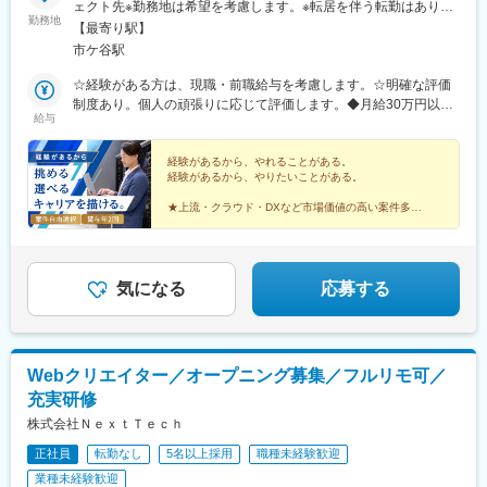
駅、高松駅(香川県)、丸亀駅、綾川駅、松山駅(愛媛県)、今治駅、
ェクト先※勤務地は希望を考慮します。※転居を伴う転勤はありま
勤務地
博多駅、天神駅、小倉駅(福岡県)、久留米駅、原田駅(福岡県)、行
せん。※すべて徒歩10分以内の駅チカオフィスです。※フルリモー
【最寄り駅】
橋駅、南行橋駅、長崎駅(長崎県)、長崎駅前駅、大分駅、賀来駅、
ト・在宅勤務はプロジェクトによって異なります。
市ケ谷駅
西大分駅、熊本駅、南宮崎駅、都城駅、鹿児島駅、谷山駅(鹿児島
市電)、那覇空港駅(鉄道)、県庁前駅(沖縄県)、おもろまち駅、都庁
☆経験がある方は、現職・前職給与を考慮します。☆明確な評価
前駅、神奈川駅、羽田空港第１・第２ターミナル駅(京急)、新大久
制度あり。個人の頑張りに応じて評価します。◆月給30万円以上
給与
保駅、さっぽろ駅、広瀬通駅、宇都宮駅東口駅、金沢駅、市役所
＋賞与年2回＋各種手当（想定年収400万円）※経験・スキルなど
前駅(長野県)、桜橋駅(富山県)、東梅田駅、なんば駅(地下鉄)、岡
を考慮し決定します。※上記金額には一律支給の住宅手当2万円を
山駅前駅、市役所前駅(愛媛県)、片原町駅(香川県)、熊本城・市役
含みます。※残業代は全額支給※試用期間6ヵ月あり（期間中は月
経験があるから、やれることがある。
経験があるから、やりたいことがある。
所前駅、新宿御苑前駅、要町駅、京王八王子駅、立川南駅、平沼
給28万円以上で、その他の待遇に変更なし）【年収例】年収450
橋駅、海老名駅(相鉄・小田急)、葭川公園駅、野田市駅、市川駅、
万円（経験2年入社）年収750万円（経験3年入社）年収1100万円
★上流・クラウド・DXなど市場価値の高い案件多数
工機前駅、中央前橋駅、西桐生駅、函館駅前駅、仙台駅(地下鉄)、
（経験5年入社）
★希望に応じたプロジェクトを選択OK
★前給保証／初年度から大幅収入アップ可能
曽根田駅、近鉄名古屋駅、大須観音駅、新豊橋駅、豊川稲荷駅、
★フルリモート、年休125日、基本定時退社
第一通り駅、新西金沢駅、西松本駅、新魚津駅、あすなろう四日
市駅、上栄町駅、大阪梅田駅(阪神線)、大阪梅田駅(阪急線)、小路
気になる
応募する
駅、浅香駅、神戸駅(兵庫県)、三宮駅(神戸新交通)、西宮駅、山陽
姫路駅、八木西口駅、田中口駅、三本松口駅、電鉄出雲市駅、祇
園駅(福岡県)、西鉄福岡駅、五島町駅、熊本駅前駅、鹿児島駅前
駅、谷山駅(指宿枕崎線)、美栄橋駅、新宿西口駅、反町駅、羽田空
Webクリエイター／オープニング募集／フルリモ可／
港第２ターミナル駅(東京モノレール・ＡＮＡ利用)、西武新宿駅、
バスセンター前駅、青葉通一番町駅、日吉町駅、三島田町駅、七
充実研修
ツ屋駅、地鉄ビル前駅、福井駅(福井県)、大阪難波駅、猿猴橋町
株式会社ＮｅｘｔＴｅｃｈ
駅、西川緑道公園駅、花畑町駅、東新宿駅、高島町駅、県庁前駅
正社員
転勤なし
5名以上採用
職種未経験歓迎
(千葉県)、市川真間駅、東宿郷駅、北１２条駅、松風町駅、仙台
駅、電鉄富山駅、末広町駅(富山県)、大阪駅、高速神戸駅、三宮駅
業種未経験歓迎