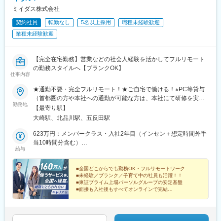
ミイダス株式会社
契約社員
転勤なし
5名以上採用
職種未経験歓迎
業種未経験歓迎
【完全在宅勤務】営業などの社会人経験を活かしてフルリモート
の勤務スタイルへ【ブランクOK】
仕事内容
★通勤不要・完全フルリモート！★ご自宅で働ける！※PC等貸与
（首都圏の方や本社への通勤が可能な方は、本社にて研修を実施
勤務地
後に在宅勤務となります）………………………………………【本
【最寄り駅】
社】東京都品川区北品川5-1-18 住友不動産大崎ツインビル東館
大崎駅、北品川駅、五反田駅
17・18F＜アクセス＞■JR山手線・埼京線・湘南新宿ライン・り
んかい線 「大崎駅」新東口より徒歩8分■東急池上線 「五反田駅」
623万円：メンバークラス・入社2年目（インセン＋想定時間外手
東急五反田駅出口より徒歩9分 ■JR山手線 「五反田駅」より徒歩
当10時間分含む）
給与
10分※受動喫煙対策の取り組み：オフィス内禁煙
423万円：メンバークラス・入社1年目（インセン＋想定時間外手
当10時間分含む）
■全国どこからでも勤務OK・フルリモートワーク
■未経験／ブランク／子育て中の社員も活躍！！
■東証プライム上場パーソルグループの安定基盤
■面接も入社後もすべてオンラインで完結
■年休123日／残業時間 月20時間未満