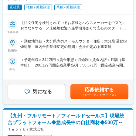
正社員
職種未経験歓迎
業種未経験歓迎
【注文住宅を検討されているお客様とハウスメーカーを中立的に
おつなぎする！／未経験歓迎☆座学研修ありで安心のスタート！
仕事内容
◆正社員◆年休140日とライフワークバランス◎◆お客様に寄り
添った提案！個人ノルマなし】
＜勤務地詳細＞大分県内のスーモカウンター住所：大分県 受動喫
煙対策：屋内全面禁煙変更の範囲：会社の定める事業所
■充実した研修：
勤務地
入社後は座学研修からスタート★
＜予定年収＞344万円＜賃金形態＞月給制＜賃金内訳＞月額（基
3-6ヶ月をかけて徐々にスキルアップ！
本給）：200,129円固定残業手当/月：58,371円（固定残業時間35
給与
時間0分/月）超過した時間外労働の残業手当は追加支給＜月給＞
■業務内容：
258,500円（一律手当を含む）＜昇給有無＞有＜残業手当＞有＜
注文住宅や新築マンションの購入を検討される方に向けた、無料
給与補足＞■随時昇給あり/※年2回の査定あり＜年収例＞626万円
の相談・建築会社・マンション紹介サービスです。暮らしのご要
／入社8年目／月給44万3419円×12か月+賞与463万円／入社5年
望に合った住まいの条件を一緒に整理し、中立的な立場で、ご要
応募依頼する
気になる
目／月給32万7960円×12か月+賞与344万円／入社1年目／月給25
望に合ったハウスメーカーや工務店・新築マンションをご紹介し
（エージェントサービス）
万8500円×12か月+賞与賃金はあくまでも目安の金額であり、選考
ます！
を通じて上下する可能性があります。月給(月額)は固定手当を含め
た表記です。
■具体的には：
【九州・フルリモート／フィールドセールス】現場統
【個人の方への業務】
1.お客様の理想の住まいをヒアリング
合プラットフォーム◆急成長中の自社商材◆500万～
2.進め方や予算のご提案
Ｔｅｂｉｋｉ株式会社
3.お客様の要望に適した物件や建築・不動産会社などをご紹介