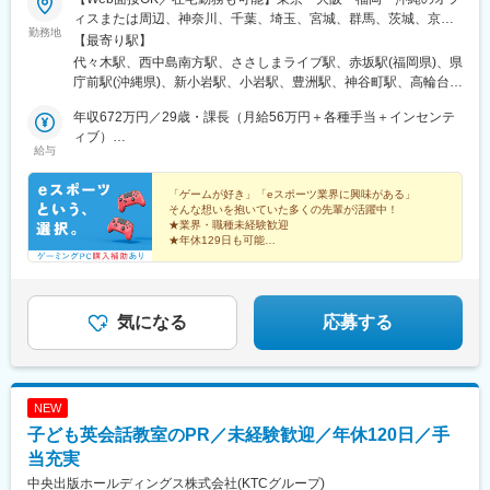
(大阪府)、南摂津駅、大日駅、長堀橋駅、枚方公園駅、高槻駅、り
登戸駅、本八幡駅(都営線)、市川駅、千葉駅、西船橋駅、本川越
ィスまたは周辺、神奈川、千葉、埼玉、宮城、群馬、茨城、京
んくうタウン駅、八尾南駅、千里中央駅(北大阪急行)、古川橋駅、
駅、仙台駅(地下鉄)、広瀬通駅、野江内代駅、海老江駅、西長堀
勤務地
都、兵庫、奈良、滋賀、和歌山、愛知、三重、岐阜、静岡、香
【最寄り駅】
伏見桃山駅、馬堀駅、淀駅、松井山手駅、常盤駅(京都府)、西京極
駅、谷町九丁目駅、ＪＲ難波駅、新深江駅、千林駅、松虫駅、住
川、愛媛、広島、岡山、福岡、佐賀、長崎、熊本、大分、宮崎、
代々木駅、西中島南方駅、ささしまライブ駅、赤坂駅(福岡県)、県
駅、醍醐駅(京都府)、六地蔵駅(京都市営)、洛西口駅、二条駅、五
吉東駅、今川駅(大阪府)、天下茶屋駅、今福鶴見駅、安立町駅、出
鹿児島、沖縄の各勤務先★全国から応募可能！★関東・関西のみ
庁前駅(沖縄県)、新小岩駅、小岩駅、豊洲駅、神谷町駅、高輪台
条駅(京都市営)、上鳥羽口駅、貴船口駅、桃山駅、大池駅、中埠頭
戸駅、中崎町駅、谷町四丁目駅、大阪天満宮駅、本町駅、大阪難
「引越し支援制度」あり！県外から入社される、あなたをサポー
駅、芝公園駅、新橋駅、赤坂駅(東京都)、大門駅(東京都)、日暮里
駅、星の駅、岡本駅(兵庫県)、滝の茶屋駅、湊川公園駅、山陽天満
波駅、大小路駅、心斎橋駅、高槻市駅、千里中央駅(大阪モノレー
ト！お住まい問わず、ご応募いただけます◎＼＼積極採用中！／
年収672万円／29歳・課長（月給56万円＋各種手当＋インセンテ
駅(舎人ライナー)、三鷹駅、恵比寿駅、広尾駅、渋谷駅、高田馬場
駅、旧居留地・大丸前駅、三木駅(神戸電鉄線)、本竜野駅、仁川
ル)、鳴滝駅、六地蔵駅(奈良線)、二条城前駅、観月橋駅、南公園
／★勤務地は希望を考慮し決定します。★転勤なし！★U・Iター
ィブ）
駅、四ツ谷駅、新宿三丁目駅、三軒茶屋駅、霞ケ関駅(東京都)、末
駅、伊保駅、加太駅(和歌山県)、学園都市駅、春日野道駅(阪神
駅、摂津本山駅、湊川駅、神戸三宮駅(阪急・神戸高速)、春日野道
給与
ン歓迎！★5名以上を採用予定！★受動喫煙対策：あり＜東京本社
年収492万円／26歳・主任（月給41万円＋各種手当＋インセンテ
広町駅(東京都)、東京駅、九段下駅、麹町駅、神保町駅、神田駅
線)、西代駅、箕谷駅、夢前川駅、中山寺駅、大久保駅(兵庫県)、
駅(阪急線)、新長田駅、中山観音駅、紀伊中ノ島駅、聖マリア病院
＞東京都豊島区東池袋3-7-9 AS ONE東池袋ビル7階＜名古屋支
ィブ）
(東京都)、飯田橋駅、有楽町駅、綾瀬駅、北千住駅、上野御徒町
学研奈良登美ケ丘駅、近江八幡駅、草津駅(滋賀県)、石山駅、近江
前駅、東中間駅、佐世保中央駅、西鉄香椎駅、金山駅(福岡県)、名
社＞愛知県名古屋市中村区池町4－60－12 グローバルゲート12F
「ゲームが好き」「eスポーツ業界に興味がある」
駅、蒲田駅、大森駅(東京都)、東銀座駅、日本橋駅(東京都)、三越
神宮前駅、南彦根駅、中松江駅、和歌山駅、紀ノ川駅、木太町
鉄名古屋駅、丸の内駅(愛知県)、栄町駅(愛知県)、久屋大通駅、高
そんな想いを抱いていた多くの先輩が活躍中！
＜大阪支社＞大阪府大阪市淀川区西中島4-3-8 新大阪阪神ビル7
前駅、小伝馬町駅、八丁堀駅(東京都)、中野坂上駅、中野駅(東京
駅、新居浜駅、井口駅(広島県)、ししぶ駅、遠賀野駅、花畑駅、宇
★業界・職種未経験歓迎
岳駅、東別院駅、大須観音駅、三河知立駅、新浜松駅、あすなろ
階＜福岡支社＞福岡県福岡市中央区大名２丁目 9-17 ARISTO大
都)、町田駅、目黒駅、立会川駅、五反田駅、井の頭公園駅、都電
★年休129日も可能
美駅、行橋駅、赤間駅、西鉄柳川駅、筑前前原駅、蒲池駅(福岡
う四日市駅、新大阪駅、南新宿駅、西鉄福岡駅、旭橋駅、六本木
名 3F＜沖縄支社＞沖縄県那覇市久茂地2丁目3-9 8階西
★残業月5h程度
雑司ケ谷駅、赤羽駅、押上駅、錦糸町駅、中目黒駅、大崎駅、鶴
県)、飯塚駅、大保駅、笹原駅、瀬高駅、春日原駅、羽犬塚駅、上
一丁目駅、泉岳寺駅、御成門駅、内幸町駅、赤坂見附駅、西日暮
★ゲーミングPC購入補助あり
見小野駅、三ツ沢下町駅、戸部駅、山手駅、井土ケ谷駅、和田町
伊田駅、筑豊中間駅、大牟田駅、甘木駅(西鉄線)、中津駅(大分
里駅(舎人ライナー)、下落合駅、東新宿駅、虎ノ門駅、岩本町駅、
駅、屏風浦駅、金沢文庫駅、新羽駅、戸塚駅、上永谷駅、鶴ケ峰
県)、南大分駅、佐世保駅、諫早駅、幸駅、光の森駅、八代駅、鳥
京橋駅(東京都)、京成関屋駅、御徒町駅、大森海岸駅、銀座一丁目
駅、瀬谷駅、立場駅、青葉台駅、センター南駅、鹿島田駅、武蔵
気になる
応募する
栖駅、武雄温泉駅、宮崎駅、西都城駅、上塩屋駅、枕崎駅、国分
駅、茅場町駅、馬喰町駅、東池袋駅、曳舟駅、西横浜駅、横浜
小杉駅、武蔵溝ノ口駅、生田駅(神奈川県)、鷺沼駅、柿生駅、相模
駅(鹿児島県)、香椎駅、今宿駅、次郎丸駅、茶山駅(福岡県)、赤嶺
駅、日本大通り駅、市川真間駅、鬼越駅、京成千葉駅、川越市
湖駅、上溝駅、下溝駅、上大岡駅、菊名駅、新横浜駅、日吉駅(神
駅、てだこ浦西駅、首里駅、中村公園駅、上飯田駅、浄心駅、覚
駅、あおば通駅、野田駅(阪神線)、四天王寺前夕陽ケ丘駅、大国町
奈川県)、新高島駅、あざみ野駅、たまプラーザ駅、関内駅、京急
王山駅、高蔵寺駅、新静岡駅、柳川駅、日赤病院前駅、陸前高砂
駅、森小路駅、昭和町駅(大阪府)、針中野駅、花園町駅、細井川
鶴見駅、長津田駅、川崎駅、向ケ丘遊園駅、元住吉駅、橋本駅(神
駅、美栄橋駅、静岡駅、由比駅、天神橋筋六丁目駅、高崎駅、八
駅、梅田駅(地下鉄)、天満橋駅、北浜駅(大阪府)、なんば駅(南海
NEW
奈川県)、本八幡駅(総武線)、新浦安駅、新柏駅、木更津駅、南船
王子駅、調布駅、西国分寺駅、狭山市駅、青梅駅、阿佐ケ谷駅、
線)、四ツ橋駅、花田口駅、撮影所前駅、六地蔵駅(京阪線)、桃山
子ども英会話教室のPR／未経験歓迎／年休120日／手
橋駅、浦安駅(千葉県)、国府台駅、京成八幡駅、谷津駅、幸谷駅、
水戸駅、男川駅、北参道駅、南方駅(大阪府)、米野駅、西鉄福岡
御陵前駅、市民広場駅、三宮・花時計前駅、板宿駅、香椎宮前
蘇我駅、新千葉駅、京成西船駅、柏駅、実籾駅、スポーツセンタ
当充実
駅、虎ノ門ヒルズ駅、高輪ゲートウェイ駅、赤羽橋駅、汐留駅、
駅、亀島駅、国際センター駅、矢場町駅、第一通り駅、近鉄四日
ー駅、誉田駅、検見川浜駅、浦和駅、大宮駅(埼玉県)、熊谷駅、所
溜池山王駅、浜松町駅、西日暮里駅、代官山駅、西早稲田駅、新
中央出版ホールディングス株式会社(KTCグループ)
市駅