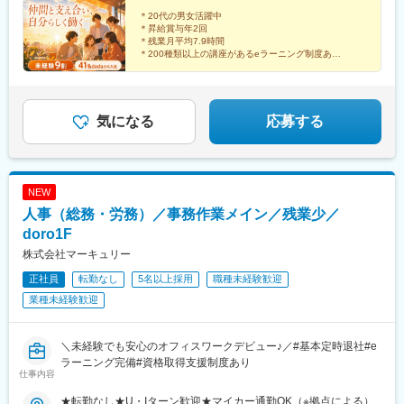
香川・愛媛■九州：福岡・長崎・大分・熊本・宮崎・鹿児島・沖縄
神南駅、眉山ロープウェイ山麓駅、浦添前田駅、通町筋駅、宮崎
変更の範囲：会社の定める業務
＊20代の男女活躍中
駅、渋谷駅、新宿駅、新宿三丁目駅、池袋駅、吉祥寺駅、町田
＊昇給賞与年2回
駅、八王子駅、立川駅、新横浜駅、川崎駅、座間駅、相模原駅、
＊残業月平均7.9時間
藤沢駅、海老名駅(相模線)、浦和駅、さいたま新都心駅、川口駅、
＊200種類以上の講座があるeラーニング制度あり
＊産休・育休の希望者取得率は100％
上尾駅、新座駅、熊谷駅、春日部駅、千葉中央駅、千葉みなと
駅、柏駅、松戸駅、愛宕駅(千葉県)、国府台駅、つくば駅、勝田
頼れる仲間とともに、
駅、伊勢崎駅、前橋駅、世良田駅、桐生駅、栃木駅、小山駅、札
それぞれの個性を活かしながら、
幌駅、函館駅、小樽駅、千歳駅(北海道)、青森駅、一ノ関駅、遠野
のびのびと働いています！
気になる
応募する
駅、久慈駅、水沢駅、秋田駅、横手駅、あおば通駅、泉中央駅、
古川駅、気仙沼駅、蔵王駅、山形駅、寒河江駅、酒田駅、福島駅
(福島県)、いわき駅、会津若松駅、郡山富田駅、白河駅、名鉄名古
屋駅、栄駅(愛知県)、豊橋駅、豊川駅、岡崎駅、安城駅、浜松駅、
NEW
静岡駅、沼津駅、富士駅、三島駅、裾野駅、御殿場駅、菊川駅(静
人事（総務・労務）／事務作業メイン／残業少／
岡県)、大場駅、西金沢駅、松任駅、野々市工大前駅、小松駅、亀
田駅、白山駅(新潟県)、新津駅、燕三条駅、東三条駅、篠ノ井駅、
doro1F
松本駅、上諏訪駅、富山駅、高岡駅、新高岡駅、魚津駅、福井城
株式会社マーキュリー
址大名町駅、水居駅、丸岡駅、岐阜駅、高山駅、名鉄岐阜駅、大
正社員
転勤なし
5名以上採用
職種未経験歓迎
垣駅、津駅、近鉄四日市駅、津新町駅、鈴鹿市駅、播磨駅、草津
駅(滋賀県)、大津駅、南草津駅、彦根駅、長浜駅、西梅田駅、梅田
業種未経験歓迎
駅(地下鉄)、布施駅、堺市駅、ハーバーランド駅、三ノ宮駅、西宮
駅(ＪＲ線)、手柄駅、奈良駅、近鉄奈良駅、大和西大寺駅、大和八
木駅、和歌山駅、和歌山市駅、後藤駅、弓ケ浜駅、鳥取駅、松江
＼未経験でも安心のオフィスワークデビュー♪／#基本定時退社#e
駅、出雲市駅、山口駅(山口県)、下関駅、徳島駅、佐古駅、阿南
ラーニング完備#資格取得支援制度あり
仕事内容
駅、高松駅(香川県)、丸亀駅、綾川駅、松山駅(愛媛県)、今治駅、
博多駅、天神駅、小倉駅(福岡県)、久留米駅、原田駅(福岡県)、行
★転勤なし★U・Iターン歓迎★マイカー通勤OK（※拠点による）