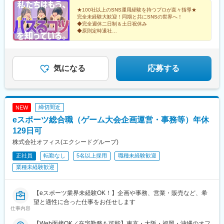
8 新大阪阪神ビル7階＜福岡支社＞福岡県福岡市中央区大名２丁
ィブ）
(東京都)、飯田橋駅、有楽町駅、綾瀬駅、北千住駅、上野御徒町
駅、伊保駅、加太駅(和歌山県)、学園都市駅、春日野道駅(阪神
目 9-17 ARISTO大名 3F＜沖縄支社＞沖縄県那覇市久茂地2丁目
★100社以上のSNS運用経験を持つプロが直々指導★
駅、蒲田駅、大森駅(東京都)、東銀座駅、日本橋駅(東京都)、三越
線)、西代駅、箕谷駅、夢前川駅、中山寺駅、大久保駅(兵庫県)、
完全未経験大歓迎！同期と共にSNSの世界へ！
3-9 8階西
前駅、小伝馬町駅、八丁堀駅(東京都)、中野坂上駅、中野駅(東京
学研奈良登美ケ丘駅、近江八幡駅、草津駅(滋賀県)、石山駅、近江
◆完全週休二日制＆土日祝休み
都)、町田駅、目黒駅、立会川駅、五反田駅、井の頭公園駅、都電
◆原則定時退社
神宮前駅、南彦根駅、中松江駅、和歌山駅、紀ノ川駅、ししぶ
◆産育休取得実績あり
雑司ケ谷駅、赤羽駅、押上駅、錦糸町駅、中目黒駅、大崎駅、鶴
駅、遠賀野駅、花畑駅、宇美駅、行橋駅、赤間駅、西鉄柳川駅、
◆ユニークな福利厚生多数！
見小野駅、三ツ沢下町駅、戸部駅、山手駅、井土ケ谷駅、和田町
筑前前原駅、蒲池駅(福岡県)、飯塚駅、大保駅、笹原駅、瀬高駅、
駅、屏風浦駅、金沢文庫駅、新羽駅、戸塚駅、上永谷駅、鶴ケ峰
春日原駅、羽犬塚駅、上伊田駅、筑豊中間駅、大牟田駅、甘木駅
駅、瀬谷駅、立場駅、青葉台駅、センター南駅、鹿島田駅、武蔵
気になる
応募する
(西鉄線)、中津駅(大分県)、南大分駅、佐世保駅、諫早駅、幸駅、
小杉駅、武蔵溝ノ口駅、生田駅(神奈川県)、鷺沼駅、柿生駅、相模
光の森駅、八代駅、鳥栖駅、武雄温泉駅、宮崎駅、西都城駅、上
湖駅、上溝駅、下溝駅、上大岡駅、菊名駅、新横浜駅、日吉駅(神
塩屋駅、枕崎駅、国分駅(鹿児島県)、香椎駅、今宿駅、次郎丸駅、
奈川県)、新高島駅、あざみ野駅、たまプラーザ駅、関内駅、京急
茶山駅(福岡県)、赤嶺駅、てだこ浦西駅、首里駅、名古屋駅、近鉄
鶴見駅、長津田駅、海老名駅(相模線)、大船駅、茅ケ崎駅、本厚木
名古屋駅、伏見駅(愛知県)、栄駅(愛知県)、新栄町駅(愛知県)、前
締切間近
NEW
駅、小田原駅、川崎駅、向ケ丘遊園駅、元住吉駅、橋本駅(神奈川
後駅、名電山中駅、金山駅(愛知県)、上前津駅、三河豊田駅、南大
eスポーツ総合職（ゲーム大会企画運営・事務等）年休
県)、大和駅(神奈川県)、中央林間駅、藤沢駅、本八幡駅(総武線)、
高駅、牛田駅(愛知県)、苅安賀駅、岐南駅、大垣駅、浜松駅、四日
新浦安駅、新柏駅、木更津駅、南船橋駅、浦安駅(千葉県)、国府台
129日可
市駅、津駅、南方駅(大阪府)、北参道駅、天神駅、美栄橋駅、米野
駅、京成八幡駅、谷津駅、幸谷駅、蘇我駅、新千葉駅、京成西船
駅、仙台駅、阿佐ケ谷駅、京王八王子駅、布田駅、虎ノ門ヒルズ
株式会社オフィス(エクシードグループ)
駅、柏駅、実籾駅、スポーツセンター駅、誉田駅、検見川浜駅、
駅、高輪ゲートウェイ駅、赤羽橋駅、汐留駅、溜池山王駅、浜松
正社員
転勤なし
5名以上採用
職種未経験歓迎
浦和駅、大宮駅(埼玉県)、熊谷駅、所沢駅、川越駅、川口駅、都島
町駅、西日暮里駅、代官山駅、西早稲田駅、新宿御苑前駅、西太
駅、野田阪神駅、桜島駅、阿波座駅、朝潮橋駅、津守駅、大阪上
子堂駅、桜田門駅、秋葉原駅、二重橋前駅、半蔵門駅、新日本橋
業種未経験歓迎
本町駅、芦原橋駅、福駅、だいどう豊里駅、今里駅(地下鉄)、桃谷
駅、水道橋駅、日比谷駅、青井駅、牛田駅(東京都)、上野広小路
駅、千林大宮駅、鴫野駅、東天下茶屋駅、沢ノ町駅、駒川中野
駅、蓮沼駅、平和島駅、銀座駅、馬喰横山駅、宝町駅(東京都)、新
駅、西天下茶屋駅、三国駅(大阪府)、横堤駅、住ノ江駅、喜連瓜破
【eスポーツ業界未経験OK！】企画や事務、営業・販売など、希
中野駅、大崎広小路駅、吉祥寺駅、池袋駅、赤羽岩淵駅、とうき
駅、大阪梅田駅(阪急線)、堺筋本町駅、堺駅、深井駅、石津川駅、
望と適性に合った仕事をお任せします
ょうスカイツリー駅、住吉駅(東京都)、祐天寺駅、国道駅、平沼橋
仕事内容
栂・美木多駅、新金岡駅、北野田駅、石橋阪大前駅、大阪城北詰
駅、蒔田駅、新杉田駅、センター北駅、宮前平駅、高島町駅、伊
駅、なんば駅(地下鉄)、西大橋駅、弁天町駅、北千里駅、曽根駅
勢佐木長者町駅、馬車道駅、鶴見駅、北茅ケ崎駅、京急川崎駅、
【Web面接OK／在宅勤務も可能】東京・大阪・福岡・沖縄のオフ