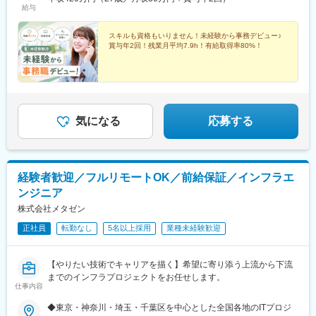
駅、長野駅、電気ビル前駅、福井駅、北新地駅、姫路駅、なんば
所前駅、新宿御苑前駅、要町駅、京王八王子駅、立川南駅、平沼
給与
良・和歌山■中国・四国：鳥取・島根・岡山・広島・山口・徳島・
駅(南海線)、広島駅、岡山駅、米子駅、松山市駅、高松築港駅、天
橋駅、海老名駅(相鉄・小田急)、葭川公園駅、野田市駅、市川駅、
香川・愛媛■九州：福岡・長崎・大分・熊本・宮崎・鹿児島・沖縄
神南駅、眉山ロープウェイ山麓駅、浦添前田駅、通町筋駅、宮崎
工機前駅、中央前橋駅、西桐生駅、函館駅前駅、仙台駅(地下鉄)、
スキルも資格もいりません！未経験から事務デビュー♪
駅、渋谷駅、新宿駅、新宿三丁目駅、池袋駅、吉祥寺駅、町田
曽根田駅、近鉄名古屋駅、大須観音駅、新豊橋駅、豊川稲荷駅、
賞与年2回！残業月平均7.9h！有給取得率80%！
駅、八王子駅、立川駅、新横浜駅、川崎駅、座間駅、相模原駅、
第一通り駅、新西金沢駅、西松本駅、新魚津駅、あすなろう四日
藤沢駅、海老名駅(相模線)、浦和駅、さいたま新都心駅、川口駅、
市駅、上栄町駅、大阪梅田駅(阪神線)、大阪梅田駅(阪急線)、小路
上尾駅、新座駅、熊谷駅、春日部駅、千葉中央駅、千葉みなと
駅、浅香駅、神戸駅(兵庫県)、三宮駅(神戸新交通)、西宮駅、山陽
駅、柏駅、松戸駅、愛宕駅(千葉県)、国府台駅、つくば駅、勝田
姫路駅、八木西口駅、田中口駅、三本松口駅、電鉄出雲市駅、祇
駅、伊勢崎駅、前橋駅、世良田駅、桐生駅、栃木駅、小山駅、札
園駅(福岡県)、西鉄福岡駅、五島町駅、熊本駅前駅、鹿児島駅前
幌駅、函館駅、小樽駅、千歳駅(北海道)、青森駅、一ノ関駅、遠野
駅、谷山駅(指宿枕崎線)、美栄橋駅、新宿西口駅、反町駅、羽田空
気になる
応募する
駅、久慈駅、水沢駅、秋田駅、横手駅、あおば通駅、泉中央駅、
港第２ターミナル駅(東京モノレール・ＡＮＡ利用)、西武新宿駅、
古川駅、気仙沼駅、蔵王駅、山形駅、寒河江駅、酒田駅、福島駅
バスセンター前駅、青葉通一番町駅、日吉町駅、三島田町駅、七
(福島県)、いわき駅、会津若松駅、郡山富田駅、白河駅、名鉄名古
ツ屋駅、地鉄ビル前駅、福井駅(福井県)、大阪難波駅、猿猴橋町
屋駅、栄駅(愛知県)、豊橋駅、豊川駅、岡崎駅、安城駅、浜松駅、
駅、西川緑道公園駅、花畑町駅、東新宿駅、高島町駅、県庁前駅
経験者歓迎／フルリモートOK／前給保証／インフラエ
静岡駅、沼津駅、富士駅、三島駅、裾野駅、御殿場駅、菊川駅(静
(千葉県)、市川真間駅、東宿郷駅、北１２条駅、松風町駅、仙台
ンジニア
岡県)、大場駅、西金沢駅、松任駅、野々市工大前駅、小松駅、亀
駅、電鉄富山駅、末広町駅(富山県)、大阪駅、高速神戸駅、三宮駅
田駅、白山駅(新潟県)、新津駅、燕三条駅、東三条駅、篠ノ井駅、
(神戸市営)、阪神国道駅、畝傍駅、南堀端駅、二本木口駅、桜島桟
株式会社メタゼン
松本駅、上諏訪駅、富山駅、高岡駅、新高岡駅、魚津駅、福井城
橋通駅、上塩屋駅、旭橋駅
正社員
転勤なし
5名以上採用
業種未経験歓迎
址大名町駅、水居駅、丸岡駅、岐阜駅、高山駅、名鉄岐阜駅、大
垣駅、津駅、近鉄四日市駅、津新町駅、鈴鹿市駅、播磨駅、草津
駅(滋賀県)、大津駅、南草津駅、彦根駅、長浜駅、西梅田駅、梅田
【やりたい技術でキャリアを描く】希望に寄り添う上流から下流
駅(地下鉄)、布施駅、堺市駅、ハーバーランド駅、三ノ宮駅、西宮
までのインフラプロジェクトをお任せします。
駅(ＪＲ線)、手柄駅、奈良駅、近鉄奈良駅、大和西大寺駅、大和八
仕事内容
木駅、和歌山駅、和歌山市駅、後藤駅、弓ケ浜駅、鳥取駅、松江
駅、出雲市駅、山口駅(山口県)、下関駅、徳島駅、佐古駅、阿南
◆東京・神奈川・埼玉・千葉区を中心とした全国各地のITプロジ