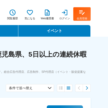
閲覧履歴
気になる
Web履歴書
ログイン
会員登録
イベント
転職イベント・転職セミナー
児島県、5日以上の連続休暇
転職フェア
転職セミナー動画
す。総合広告代理店、広告制作、SP代理店（イベント・販促提案な
条件で並べ替え