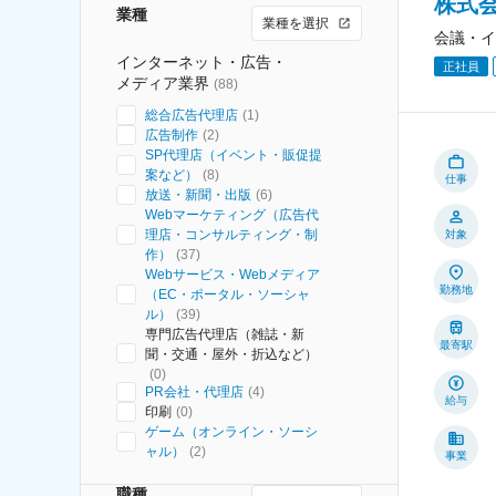
株式
業種
業種を選択
会議・イ
インターネット・広告・
正社員
メディア業界
(
88
)
総合広告代理店
(
1
)
広告制作
(
2
)
SP代理店（イベント・販促提
案など）
(
8
)
仕事
放送・新聞・出版
(
6
)
Webマーケティング（広告代
理店・コンサルティング・制
対象
作）
(
37
)
Webサービス・Webメディア
勤務地
（EC・ポータル・ソーシャ
ル）
(
39
)
専門広告代理店（雑誌・新
最寄駅
聞・交通・屋外・折込など）
(
0
)
PR会社・代理店
(
4
)
給与
印刷
(
0
)
ゲーム（オンライン・ソーシ
ャル）
(
2
)
事業
職種