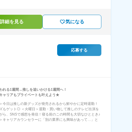
詳細を見る
気になる
応募する
われる1週間→推しを追いかける1週間へ！
キャリアもプライベートも叶えよう★
＞今日は推しの新グッズが発売されるから鮮やかに定時退勤！
ズもゲット◎ ＜火曜日＞退勤・買い物して推しのテレビ出演を
がら、SNSで感想を発信！寝る前のこの時間も大切なひととき♪
＞キャリアカウンセラーに「別の業界にも興味があって…」と