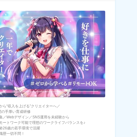
から“収入を上げる”クリエイターへ／
間の手厚い育成研修
集／Webデザイン／SNS運用を未経験から
モートワーク可能で理想のワークライフバランスを♪
齢26歳の若手環境で活躍
職歴一切不問！