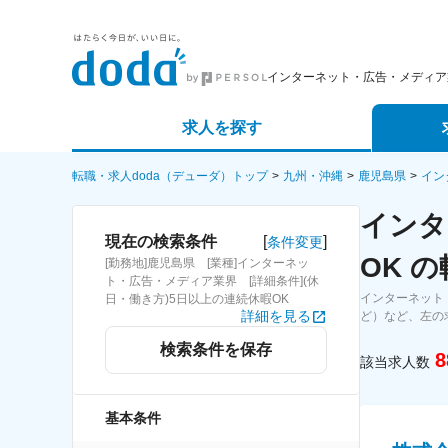
インターネット・広告・メディア
求人を探す
詳細条件から探す
エージェ
転職・求人doda（デューダ）トップ
九州・沖縄
鹿児島県
イン
インタ
新着求人から探す
スカウト
[
]
現在の検索条件
条件変更
OK 
[勤務地]鹿児島県 [業種]インターネッ
求人特集から探す
パートナ
ト・広告・メディア業界 [詳細条件](休
インターネット
日・働き方)5日以上の連続休暇OK
詳細を見る
ど）など、左の
検索条件を保存
8
該当求人数
基本条件