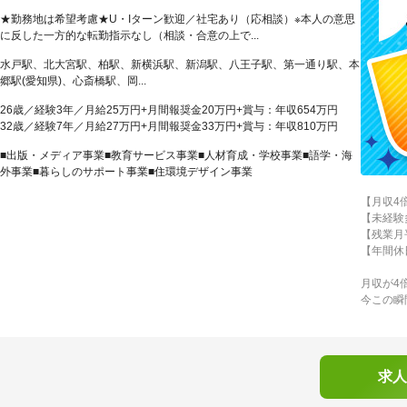
★勤務地は希望考慮★U・Iターン歓迎／社宅あり（応相談）※本人の意思
に反した一方的な転勤指示なし（相談・合意の上で...
水戸駅、北大宮駅、柏駅、新横浜駅、新潟駅、八王子駅、第一通り駅、本
郷駅(愛知県)、心斎橋駅、岡...
26歳／経験3年／月給25万円+月間報奨金20万円+賞与：年収654万円
32歳／経験7年／月給27万円+月間報奨金33万円+賞与：年収810万円
■出版・メディア事業■教育サービス事業■人材育成・学校事業■語学・海
外事業■暮らしのサポート事業■住環境デザイン事業
【月収4
【未経験
【残業月
【年間休
月収が4
今この瞬
求人