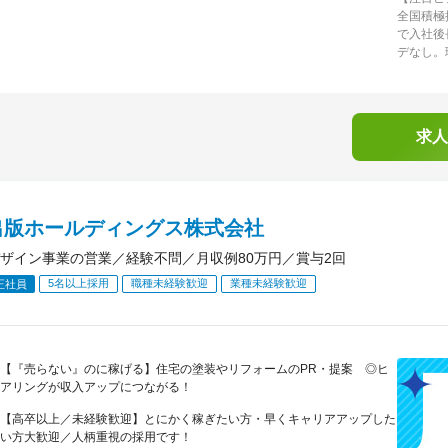
全国積極
で入社後
デなし。
求人
出版ホールディングス株式会社
ザイン事業の営業／経験不問／月収例80万円／賞与2回
5名以上採用
職種未経験歓迎
業種未経験歓迎
正社員
【『売らない』のに稼げる】住宅の塗装やリフォームのPR・提案 ◎ヒ
アリングが収入アップにつながる！
【高卒以上／未経験歓迎】とにかく稼ぎたい方・早くキャリアアップした
い方大歓迎／人柄重視の採用です！