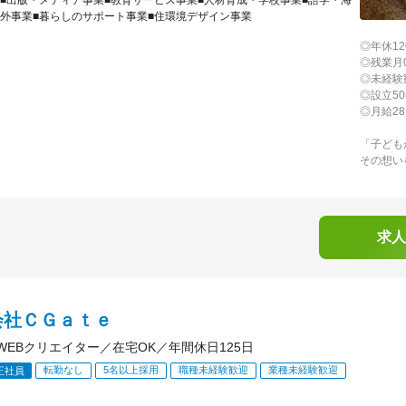
■出版・メディア事業■教育サービス事業■人材育成・学校事業■語学・海
外事業■暮らしのサポート事業■住環境デザイン事業
◎年休1
◎残業月
◎未経験
◎設立5
◎月給2
「子ども
その想い
求人
会社ＣＧａｔｅ
e・WEBクリエイター／在宅OK／年間休日125日
転勤なし
5名以上採用
職種未経験歓迎
業種未経験歓迎
正社員