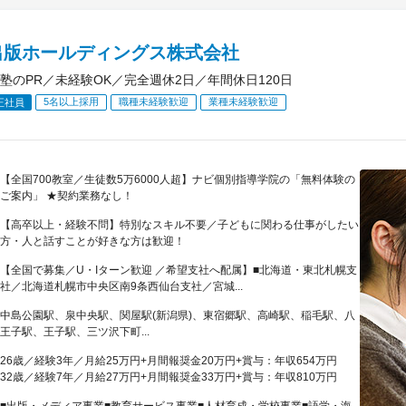
出版ホールディングス株式会社
塾のPR／未経験OK／完全週休2日／年間休日120日
5名以上採用
職種未経験歓迎
業種未経験歓迎
正社員
【全国700教室／生徒数5万6000人超】ナビ個別指導学院の「無料体験の
ご案内」 ★契約業務なし！
【高卒以上・経験不問】特別なスキル不要／子どもに関わる仕事がしたい
方・人と話すことが好きな方は歓迎！
【全国で募集／U・Iターン歓迎 ／希望支社へ配属】■北海道・東北札幌支
社／北海道札幌市中央区南9条西仙台支社／宮城...
中島公園駅、泉中央駅、関屋駅(新潟県)、東宿郷駅、高崎駅、稲毛駅、八
王子駅、王子駅、三ツ沢下町...
26歳／経験3年／月給25万円+月間報奨金20万円+賞与：年収654万円
32歳／経験7年／月給27万円+月間報奨金33万円+賞与：年収810万円