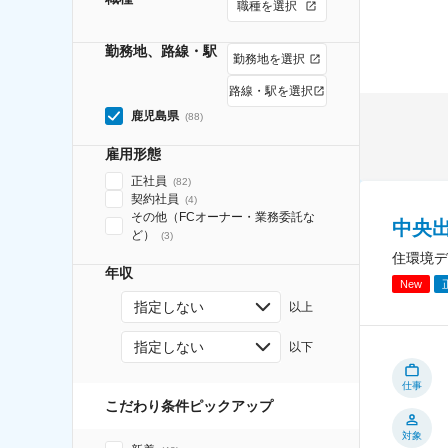
職種を選択
勤務地、路線・駅
勤務地を選択
路線・駅を選択
鹿児島県
(
88
)
雇用形態
正社員
(
82
)
契約社員
(
4
)
その他（FCオーナー・業務委託な
中央
ど）
(
3
)
住環境デ
年収
New
指定しない
以上
指定しない
以下
仕事
こだわり条件ピックアップ
対象