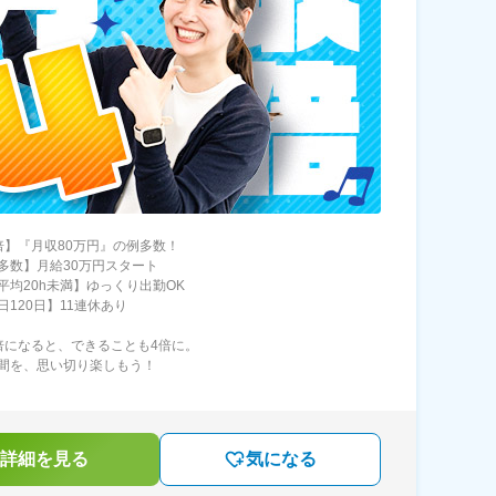
倍】『月収80万円』の例多数！
多数】月給30万円スタート
平均20h未満】ゆっくり出勤OK
日120日】11連休あり
倍になると、できることも4倍に。
間を、思い切り楽しもう！
詳細を見る
気になる