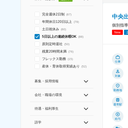
完全週休2日制
(
67
)
中央
年間休日120日以上
(
79
)
個別指導
土日祝休み
(
60
)
New
5日以上の連続休暇OK
(
88
)
原則定時退社
(
50
)
残業20時間未満
(
76
)
フレックス勤務
(
15
)
仕事
産休・育休取得実績あり
(
52
)
対象
募集・採用情報
勤務地
会社・職場の環境
最寄駅
待遇・福利厚生
給与
語学