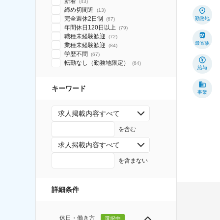
新着
(
43
)
締め切間近
(
13
)
完全週休2日制
勤務地
(
67
)
年間休日120日以上
(
79
)
職種未経験歓迎
(
72
)
最寄駅
業種未経験歓迎
(
84
)
学歴不問
(
67
)
転勤なし（勤務地限定）
(
64
)
給与
キーワード
事業
求人掲載内容すべて
を含む
求人掲載内容すべて
を含まない
詳細条件
休日・働き方
選択中