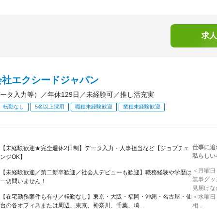
求人
会社エクシードジャパン
ータ入力等）／年休129日／未経験可／推し活充実
転勤なし
5名以上採用
職種未経験歓迎
業種未経験歓迎
仕事に追
【未経験歓迎★完全週休2日制】データ入力・人事担当など【ジョブチェ
私らしい
ンジOK】
＜月曜日
【未経験歓迎／第二新卒歓迎／社会人デビューも歓迎】職務経験や学歴は
無事グッ
一切問いません！
見届けな
【在宅勤務案件も有り／転勤なし】東京・大阪・福岡・沖縄・名古屋・仙
＜水曜日
台の各オフィスまたは周辺、東京、神奈川、千葉、埼...
相...