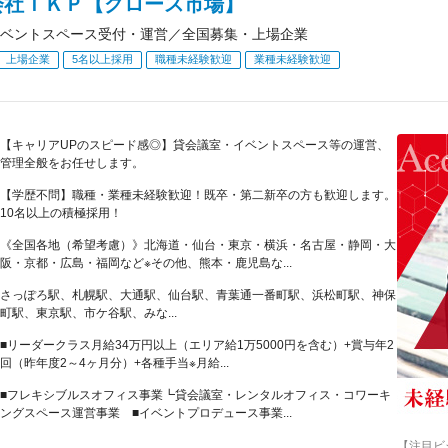
会社ＴＫＰ【グロース市場】
ベントスペース受付・運営／全国募集・上場企業
上場企業
5名以上採用
職種未経験歓迎
業種未経験歓迎
【キャリアUPのスピード感◎】貸会議室・イベントスペース等の運営、
管理全般をお任せします。
【学歴不問】職種・業種未経験歓迎！既卒・第二新卒の方も歓迎します。
10名以上の積極採用！
《全国各地（希望考慮）》北海道・仙台・東京・横浜・名古屋・静岡・大
阪・京都・広島・福岡など※その他、熊本・鹿児島な...
さっぽろ駅、札幌駅、大通駅、仙台駅、青葉通一番町駅、浜松町駅、神保
町駅、東京駅、市ケ谷駅、みな...
■リーダークラス月給34万円以上（エリア給1万5000円を含む）+賞与年2
回（昨年度2～4ヶ月分）+各種手当※月給...
■フレキシブルスオフィス事業┗貸会議室・レンタルオフィス・コワーキ
ングスペース運営事業 ■イベントプロデュース事業...
【注目ビ