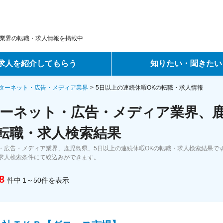
業界の転職・求人情報を掲載中
求人を紹介してもらう
知りたい・聞きたい
ントサービス
転職ノウハウ
ターネット・広告・メディア業界
5日以上の連続休暇OKの転職・求人情報
ーネット・広告・メディア業界、鹿
サービス
データで見る転職
の転職・求人検索結果
ーエージェントサービス
コラム・インタビュー
・広告・メディア業界、鹿児島県、5日以上の連続休暇OKの転職・求人検索結果で
求人検索条件にて絞込みができます。
転職Q&A
8
件中
1～50
件
を表示