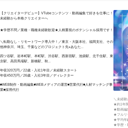
【クリエイターデビュー】VTubeコンテンツ・動画編集で好きを仕事に！
未経験から本格クリエイターへ
★学歴不問／業種・職種未経験歓迎★人柄重視のポテンシャル採用です！
＼転勤なし・リモートワーク導入中！／東京・大阪本社、福岡支社、その
他神奈川、埼玉、千葉などのプロジェクト先※あなた...
四ツ谷駅、岩本町駅、本町駅、渋谷駅、西新宿駅、池袋駅、北千住駅、東
京駅、高田馬場駅、新橋駅、秋...
年収320万円／22歳・入社1年目／未経験スタート
年収450万円／26歳・入社3年目／ディレクター
■WEB制作・動画編集■WEBメディアの運営■営業代行■人材マッチング事
業■採用代行
＼未経験
★約1年
★動画編
★フルリ
★平均年
★学歴・