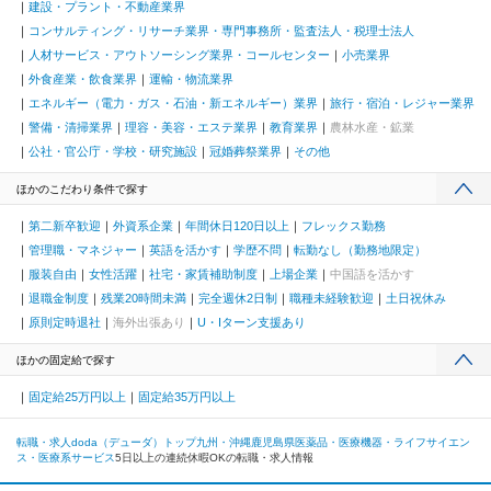
建設・プラント・不動産業界
コンサルティング・リサーチ業界・専門事務所・監査法人・税理士法人
人材サービス・アウトソーシング業界・コールセンター
小売業界
外食産業・飲食業界
運輸・物流業界
エネルギー（電力・ガス・石油・新エネルギー）業界
旅行・宿泊・レジャー業界
警備・清掃業界
理容・美容・エステ業界
教育業界
農林水産・鉱業
公社・官公庁・学校・研究施設
冠婚葬祭業界
その他
ほかのこだわり条件で探す
第二新卒歓迎
外資系企業
年間休日120日以上
フレックス勤務
管理職・マネジャー
英語を活かす
学歴不問
転勤なし（勤務地限定）
服装自由
女性活躍
社宅・家賃補助制度
上場企業
中国語を活かす
退職金制度
残業20時間未満
完全週休2日制
職種未経験歓迎
土日祝休み
原則定時退社
海外出張あり
U・Iターン支援あり
ほかの固定給で探す
固定給25万円以上
固定給35万円以上
転職・求人doda（デューダ）トップ
九州・沖縄
鹿児島県
医薬品・医療機器・ライフサイエン
ス・医療系サービス
5日以上の連続休暇OKの転職・求人情報