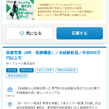
州：福岡・大分・宮崎・鹿児島・熊本・佐賀・長崎・沖縄※勤務地
歳（入社4年） 920万円／45歳（入社6年） ※諸手当含む
限定～全国転勤（規定あり）の選択可能※配属エリアは希望に応じ
＼MR経験をワンランク上のステージへ／
★派遣契約満了率96％！安定安心の環境
ます。希望範囲外への転勤はありません。※変更の範囲：会社の定
★国内外問わず80社以上のメーカーと取引実績あり
める事業所（リモートワーク含む）
★オンコロジー等の専門領域にも挑戦できる
★直行直帰・リモートも選択可能
★本社勤務や採用・育成など多彩なキャリアパス
気になる
応募する
医療営業（MR・医療機器）／未経験歓迎／年収600万
円以上可
ＭＩフォース株式会社
正社員
契約社員
5名以上採用
職種未経験歓迎
業種未経験歓迎
【未経験から医療分野へ】専門性×社会貢献を両立できる仕事で、
市場価値の高い新しいキャリアを。
仕事内容
【U・Iターン歓迎】希望を考慮して各エリアへ配属【引越し代は
会社全額負担】■本社 東京都中央区築地1-13-1 銀座松竹スクエ