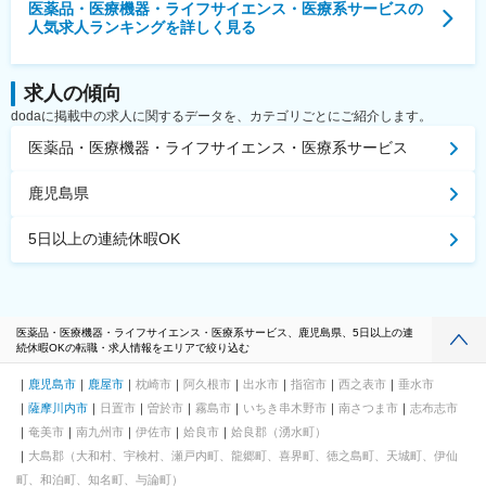
医薬品・医療機器・ライフサイエンス・医療系サービス
の
人気求人ランキングを詳しく見る
求人の傾向
dodaに掲載中の求人に関するデータを、カテゴリごとにご紹介します。
医薬品・医療機器・ライフサイエンス・医療系サービス
鹿児島県
5日以上の連続休暇OK
医薬品・医療機器・ライフサイエンス・医療系サービス、鹿児島県、5日以上の連
続休暇OKの転職・求人情報をエリアで絞り込む
鹿児島市
鹿屋市
枕崎市
阿久根市
出水市
指宿市
西之表市
垂水市
薩摩川内市
日置市
曽於市
霧島市
いちき串木野市
南さつま市
志布志市
奄美市
南九州市
伊佐市
姶良市
姶良郡（湧水町）
大島郡（大和村、宇検村、瀬戸内町、龍郷町、喜界町、徳之島町、天城町、伊仙
町、和泊町、知名町、与論町）