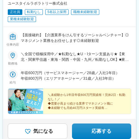
ユースタイルラボラトリー株式会社
正社員
転勤なし
5名以上採用
職種未経験歓迎
業種未経験歓迎
【面接確約】【介護業界をけん引するソーシャルベンチャー】◎
マネジメント業務をお任せします◎未経験歓迎
仕事内容
＼全国で積極採用中／★転勤なし★U・Iターン支援あり★【東
北・関東甲信越・東海・関西・中国・九州／転勤なしOK】■東北
勤務地
／北海道、青森、岩手、宮城、山形、福島■関東甲信越／茨城、栃
木、群馬、埼玉、千葉、東京、神奈川、新潟、富山、山梨、長野■
年収600万円（サービスマネージャー／28歳／入社1年目）
東海／岐阜、静岡、愛知、三重■関西／滋賀、京都、大阪、兵庫、
年収800万円（エリアマネージャー／31歳／入社3年目）
奈良、和歌山■中国・四国／岡山、広島、山口、徳島、香川、愛
給与
媛、高知■九州／福岡、佐賀、長崎、熊本、大分、宮崎、鹿児島、
沖縄★【エリア勤務希望・移住希望の方優遇】：サポート制度も
＼未経験から1年目年収600万円実績有！完休2日・転勤
充実していますので、現在のお住まいに関わらずご希望をお知ら
なし！／
◆需要が高まり続ける業界でマネジメント職に
せください！☆『寮費無料プラン』あり（規定有）：下記勤務地
◆未経験でも月給40万円スタート実績有
希望・移住希望の方はお気軽にご相談ください！※【北海道】【東
◆30～40代の女性マネジャー多数活躍中
京都】【神奈川県】【新潟県】【三重県】【滋賀県】【沖縄県】
◆会社負担で資格取得可能
での勤務の場合★全国のご希望勤務地へU・Iターン可能・初期費
◆株式上場を目指す急成長ベンチャー
用会社負担等の移住支援あり（規定有）・U・Iターン転勤希望者
気になる
応募する
への1年間の支援あり（規定有）★江戸川・川崎・湘南・川越・香
川・徳島・青森にて新規事業所オープン！