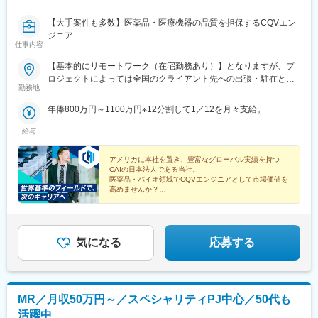
【大手案件も多数】医薬品・医療機器の品質を担保するCQVエン
ジニア
仕事内容
【基本的にリモートワーク（在宅勤務あり）】となりますが、プ
ロジェクトによっては全国のクライアント先への出張・駐在とな
勤務地
ります。※配属となるプロジェクトについては、スキルや経験を考
慮の上決定いたします。
年俸800万円～1100万円※12分割して1／12を月々支給。
給与
アメリカに本社を置き、豊富なグローバル実績を持つ
CAIの日本法人である当社。
医薬品・バイオ領域でCQVエンジニアとして市場価値を
高めませんか？
◎年収800万円以上
◎完全週休2日制
◎グローバル基準の環境
◎トレーニング制度充実
気になる
応募する
MR／月収50万円～／スペシャリティPJ中心／50代も
活躍中