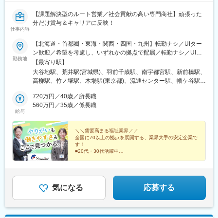
【課題解決型のルート営業／社会貢献の高い専門商社】頑張った
分だけ賞与＆キャリアに反映！
仕事内容
【北海道・首都圏・東海・関西・四国・九州】転勤ナシ／UIター
ン歓迎／希望を考慮し、いずれかの拠点で配属／転勤ナシ／UIタ
勤務地
ーン歓迎！【北海道】札幌東営業所【宮城県】仙台東営業所【山
【最寄り駅】
形県】山形営業所【栃木県】宇都宮営業所【群馬県】群馬営業所
大谷地駅、荒井駅(宮城県)、羽前千歳駅、南宇都宮駅、新前橋駅、
【千葉県】柏営業所【東京都】足立営業所江東営業所大田営業所
高柳駅、竹ノ塚駅、木場駅(東京都)、流通センター駅、幡ケ谷駅、
渋谷営業所世田谷営業所板橋営業所練馬営業所西東京営業所府中
千歳烏山駅、中板橋駅、練馬高野台駅、西武柳沢駅、分倍河原
営業所立川営業所八王子営業所【神奈川県】川崎東営業所川崎営
720万円／40歳／所長職
駅、泉体育館駅、北八王子駅、川崎大師駅、中野島駅、東山田
業所横浜北営業所横浜営業所横浜南営業所大和営業所相模原営業
560万円／35歳／係長職
駅、阪東橋駅、港南台駅、鶴間駅、相模原駅、東海大学前駅、尼
給与
所平塚営業所【愛知県】名古屋営業所名古屋南営業所【大阪府】
ケ坂駅、呼続駅、吹田駅(阪急線)、加美駅、新大宮駅、アイランド
吹田営業所大阪東営業所【奈良県】奈良営業所【兵庫県】神戸営
センター駅、勝瑞駅、西小倉駅、賀来駅、大森海岸駅、笹塚駅、
業所【徳島県】徳島営業所【福岡県】北九州営業所【大分県】大
＼＼需要高まる福祉業界／／
大山駅(東京都)、府中本町駅、立飛駅、鈴木町駅、吉野町駅、南林
全国に70以上の拠点を展開する、業界大手の安定企業で
分営業所
間駅、志賀本通駅、妙音通駅、吹田駅(東海道本線)、新加美駅、奈
す！
良駅、アイランド北口駅、東門前駅、黄金町駅、清水駅(愛知県)、
■20代・30代活躍中
■毎日ノー残業デー／毎日18時半完全退社
桜駅(愛知県)、マリンパーク駅
■完全週休2日制（土日祝休み）
■手当が充実（営業手当・住宅手当など）
気になる
応募する