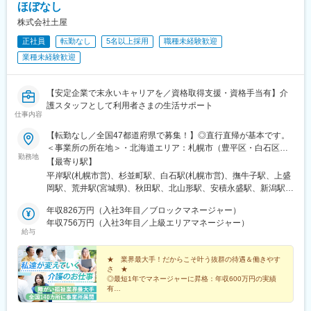
駅、石上駅、新越谷駅、宇都宮駅東口駅、新千葉駅、栄町駅(千葉
ほぼなし
県)、船橋駅、札幌駅、仙台駅(地下鉄)、曽根田駅、栄駅(愛知県)、
株式会社土屋
名古屋駅、西高蔵駅、新豊田駅、新豊橋駅、岐阜駅、新静岡駅、
正社員
転勤なし
5名以上採用
職種未経験歓迎
浜松駅、三島田町駅、市役所前駅(長野県)、金沢駅、あすなろう四
日市駅、電鉄富山駅・エスタ前駅、福井駅(福井県)、大阪梅田駅
業種未経験歓迎
(阪神線)、なんば駅(地下鉄)、高槻駅、梅田駅(地下鉄)、宮之阪
駅、大阪阿部野橋駅、北新地駅、四ツ橋駅、七条駅、四条駅(京都
市営)、三宮駅(神戸新交通)、山陽姫路駅、田中口駅、八丁堀駅(広
【安定企業で末永いキャリアを／資格取得支援・資格手当有】介
島県)、高松築港駅、高知橋駅、眉山ロープウェイ山麓駅、天神
護スタッフとして利用者さまの生活サポート
仕事内容
駅、小倉駅(福岡県)、東比恵駅、鹿児島中央駅、水道町駅、五島町
駅、旭橋駅、西早稲田駅、末広町駅(東京都)、立川南駅、高輪ゲー
【転勤なし／全国47都道府県で募集！】◎直行直帰が基本です。
トウェイ駅、九品仏駅、新高島駅、東宿郷駅、葭川公園駅、大神
＜事業所の所在地＞・北海道エリア：札幌市（豊平区・白石区）
宮下駅、大通駅、仙台駅、栄町駅(愛知県)、国際センター駅、日吉
勤務地
／函館市・東北エリア：岩手市／仙台市／秋田市／山形市／郡山
【最寄り駅】
町駅、第一通り駅、三島駅、七ツ屋駅、富山駅、福井城址大名町
市／弘前市・関東エリア：茨城市／栃木市／高崎市／大宮市／習
平岸駅(札幌市営)、杉並町駅、白石駅(札幌市営)、撫牛子駅、上盛
駅、なんば駅(南海線)、大阪駅、天王寺駅、西大橋駅、五条駅(京
志野市／板橋区／多摩市／相模原市／藤沢市／甲府市・東海エリ
岡駅、荒井駅(宮城県)、秋田駅、北山形駅、安積永盛駅、新潟駅、
都市営)、京都河原町駅、神戸三宮駅(阪神)、本通駅、高松駅(香川
ア：静岡市／岡崎市／岐阜市／四日市市／名古屋市・北信越エリ
水戸駅、小山駅、高崎駅、大宮駅(埼玉県)、京成津田沼駅、志村坂
県)、南堀端駅、はりまや橋駅、旦過駅、高見橋駅、熊本城・市役
ア：新潟市／富山市／金沢市／福井市／長野市・関西エリア：大
年収826万円（入社3年目／ブロックマネージャー）
上駅、多摩センター駅、相模原駅、藤沢駅、国母駅、市役所前駅
所前駅、長崎駅(長崎県)、美栄橋駅
阪市／宇治市／西宮市／奈良市／大津市／和歌山市／新宮市・中
年収756万円（入社3年目／上級エリアマネージャー）
(長野県)、県庁前駅(富山県)、上諸江駅、八ツ島駅、岐阜駅、静岡
給与
四国エリア：鳥取市／松江市／岡山市／福山市／広島市／下関市
駅、東岡崎駅、新瑞橋駅、中川原駅、瀬田駅(滋賀県)、宇治駅(奈
／徳島市／高松市／松山市／高知市・九州エリア：福岡市／糟屋
良線)、天満橋駅、西宮駅、奈良駅、六十谷駅、新宮駅、鳥取駅、
郡粕屋町／北九州市／久留米市／佐賀市／長崎市／熊本市／大分
★ 業界最大手！だからこそ叶う抜群の待遇＆働きやす
松江駅、備前西市駅、東福山駅、比治山橋駅、幡生駅、阿波富田
さ ★
市／宮崎市／鹿児島市／沖縄市※受動喫煙防止対策：敷地内禁煙※
駅、元山駅(香川県)、道後公園駅、知寄町二丁目駅、吉塚駅、柚須
◎最短1年でマネージャーに昇格：年収600万円の実績
駐車場あり！車、バイク、自転車などの通勤OK ※地域による※担
駅、木屋瀬駅、西鉄久留米駅、佐賀駅、茂里町駅、健軍町駅、大
有
当するご利用者のご自宅へ訪問していただきます。※ご希望をお伺
◎マネージャーへ昇格後は月給45万円以上可
分駅、宮崎駅、天文館通駅、古島駅、南平岸駅、新津田沼駅、志
◎残業ほぼなし／直行直帰OK！
いし、通いやすい範囲を考慮の上で訪問先を決定いたします！