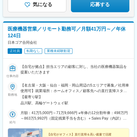
目駅、星ケ丘駅(大阪府)、城北公園通駅、南巽駅、崇禅寺駅、尼崎
気になる
応募する
駅(阪神線)、山陽天満駅、加古川駅、新神戸駅、住吉駅(兵庫県・
東海道)、香櫨園駅、中山寺駅、大久保駅(兵庫県)、舞子公園駅、
六甲駅、富雄駅、横川駅、小網町駅、吉塚駅、茶山駅(福岡県)、九
大学研都市駅、福大前駅、竜田口駅、熊本駅、和歌山市駅、県庁
医療機器営業／リモート勤務可／月額41万円～／年休
通り駅、代々木八幡駅、立場駅
124日
日本ゴア合同会社
正社員
転勤なし
業種未経験歓迎
【自宅が拠点】担当エリアの顧客に対し、当社の医療機器製品を
提案いただきます
仕事内容
【名古屋・大阪・仙台・福岡・岡山周辺の5エリアで募集／社用車
使用可】就業場所：ホームオフィス／顧客先への直行直帰スタイ
勤務地
ル(1)名古屋エリア愛知県、岐阜県、福井県、三重県(2)大阪エリア
【最寄り駅】
滋賀県、京都府、大阪府、兵庫県、奈良県、和歌山県(3)仙台エリ
品川駅、高輪ゲートウェイ駅
ア宮城県、青森県、秋田県、山形県、岩手県、福島県※上記東北6
件をチームで担当(4)福岡エリア福岡県、大分県、佐賀県、熊本
月額：41万5,000円～71万9,666円 ※年俸の12分割年俸：498万円
県、長崎県、宮崎県、鹿児島県、沖縄県(5)岡山エリア鳥取県、島
～863万5,992円（固定残業手当を含む）＋Sales Pay（内訳）年
給与
根県、岡山県、広島県、山口県※今後は東京エリアでの募集も予定
額（基本給）：450万円～800万円固定残業手当：月4万円～5万
です。◎社用車での訪問が可能です◎訪問のない日は在宅勤務と
3,000円（12時間分）※超過した時間外労働の残業手当は追加支給
なります◎研修、社内の打ち合わせ、イベント等で出社が発生す
◎Sales Pay：年額（基本給）の10％支給あり
【自宅がオフィス】直行直帰＆高い裁量で活躍