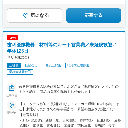
気になる
応募する
NEW
歯科医療機器・材料等のルート営業職／未経験歓迎／
年休125日
ササキ株式会社
正社員
転勤なし
5名以上採用
職種未経験歓迎
業種未経験歓迎
歯科医療機器の総合商社にて、お客さま（既存顧客がメイン）の
もとへ訪問し商品の提案や配送をお任せします
仕事内容
【U・Iターン歓迎／原則転勤なし／マイカー通勤OK ※勤務地によ
る】東北から九州までの各事業所で、希望の拠点をお選び頂けま
勤務地
す！＜北海道エリア＞■札幌支店■旭川店■函館店＜東北エリア＞■
【最寄り駅】
八戸店■盛岡支店■秋田店■仙台支店■山形営業所＜北陸エリア＞■
元町駅(北海道)、新旭川駅、五稜郭駅、長苗代駅、仙北町駅、泉外
甲府支店■松本支店■長野店■長岡店＜首都圏エリア＞■東京支店■
旭川駅、富沢駅、東金井駅、国母駅、西松本駅、長野駅、長岡