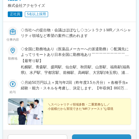
株式会社アクセライズ
正社員
5名以上採用
◇当社への提出物・会議はほぼなし◇コントラクトMR／スペシャ
リティ領域など希望の案件に携われます
仕事内容
◇全国に勤務地あり（医薬品メーカーへの派遣勤務）◇配属先に
よってリモートあり日本全国に勤務地あり￣￣￣￣￣￣￣￣￣￣
勤務地
北海道から沖縄県まで…日本全国に勤務地があります。配属先に
【最寄り駅】
ついては希望を最大限に考慮して決定！U・Iターン就職も大歓迎
札幌駅、青森駅、盛岡駅、仙台駅、秋田駅、山形駅、福島駅(福島
です。
県)、水戸駅、宇都宮駅、前橋駅、高崎駅、大宮駅(埼玉県)、浦和
駅、千葉駅、東海神駅、新宿三丁目駅、東京駅、日本橋駅(東京
◇月給50万円以上＋賞与年2回（昨年度3.5カ月分）＋各種手当※
都)、横浜駅、京急川崎駅、新潟駅、富山駅、金沢駅、福井駅、甲
経験・能力・スキルを考慮し、決定します。【年収例】860万円
府駅、長野駅、岐阜駅、静岡駅、名古屋駅、津駅、大津駅、京都
給与
／42歳（月給64万円+賞与）830万円／35歳（月給61万円+賞与）
駅、大阪駅、神戸駅(兵庫県)、奈良駅、和歌山駅、鳥取駅、松江
700万円／30歳（月給51万円+賞与）
駅、岡山駅、広島駅、山口駅(山口県)、徳島駅、高松駅(香川県)、
＼スペシャリティ領域多数・二重業務なし／
松山駅(愛媛県)、高知駅、博多駅、佐賀駅、長崎駅(長崎県)、熊本
小規模だから実現できた“MRファースト”な環境
駅、大分駅、宮崎駅、鹿児島中央駅前駅、さっぽろ駅、仙台駅(地
下鉄)、曽根田駅、宇都宮駅東口駅、中央前橋駅、京成千葉駅、船
橋駅、新宿駅(東京メトロ)、二重橋前駅、三越前駅、新高島駅、川
崎駅、七ツ屋駅、福井駅(福井県)、名鉄岐阜駅、新静岡駅、名鉄名
古屋駅、上栄町駅、西梅田駅、ハーバーランド駅、田中口駅、岡