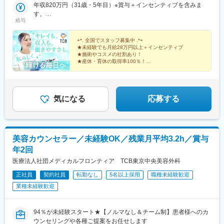
駅、仙台駅、栄町駅(愛知県)、国際センター駅、日吉町駅、第一通
岡院、秋田院、山形院、仙台駅前院、福島院、郡山院など【関
年収820万円（31歳・5年目）※賞与＋インセンティブを含みま
り駅、三島駅、七ツ屋駅、富山駅、福井城址大名町駅、なんば駅
東】新宿東口院、池袋駅前院、品川院、秋葉原院、町田院、八王
す。
(南海線)、大阪駅、天王寺駅、西大橋駅、五条駅(京都市営)、京都
子院、千葉東口院、柏院、船橋院、川崎院、新横浜院、大宮東口
給与
年収550万円（27歳・2年目）※賞与＋インセンティブを含みま
河原町駅、神戸三宮駅(阪神)、本通駅、高松駅(香川県)、南堀端
院、水戸院、つくば院、宇都宮院、高崎院、前橋院など【中部】
す。
駅、はりまや橋駅、旦過駅、高見橋駅、熊本城・市役所前駅、長
名古屋栄院、岐阜院、静岡院、浜松院、三島院、新潟院、金沢
+*. 全国でスタッフ募集中 .*+
崎駅(長崎県)、美栄橋駅
院、福井院、富山院、長野院、松本院、山梨甲府駅前院など【近
★未経験でも月給28万円以上＋インセンティブ
★施術やコスメの社割あり！
畿】大阪駅前院、天王寺院、京都駅前院、奈良院、姫路院、神戸
★産休・育休の取得率100％！
院、和歌山院、四日市院など【中四国】広島院、福山院、松山
院、高松院、高知院、徳島院、松江院、周南徳山駅ビル院【九
先輩スタッフの94％が未経験からの挑戦！
州・沖縄】福岡博多院、小倉院、佐賀院、長崎院、熊本院、宮崎
美容業界が初めてという方も安心してスキルを身に付け
られます♪
院、鹿児島院、那覇院など※受動喫煙対策あり
気になる
応募する
美容カウンセラー／未経験OK／残業月平均3.2h／賞与
年2回
医療法人社団メディカルフロンティア TCB東京中央美容外科
正社員
契約社員
転勤なし
5名以上採用
職種未経験歓迎
業種未経験歓迎
94％が未経験スタート★【ノルマなし＆チーム制】患者様へのカ
ウンセリングや各種ご提案をお任せします