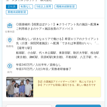
屋駅、中川原駅、四十九駅、手力駅、東大垣駅、小泉駅、高山
正社員
転勤なし
5名以上採用
職種未経験歓迎
駅、琴似駅(札幌市営)、淡路町駅、新桜台駅、新越谷駅、東宮原
業種未経験歓迎
駅、幸浦駅、緑町駅、堀ノ内駅、蘇我駅、清水駅(愛知県)、烏森
駅、萩原駅(福岡県)、動植物園入口駅、中洲通駅、八尾駅、津久野
駅、新御茶ノ水駅、江古田駅、名城公園駅、近鉄八田駅、神田駅
◎面接確約【残業ほぼナシ！】★クライアント先の施設へ配属★
(鹿児島県)
ご利用者さまのケア＋施設改善のアドバイス
仕事内容
【転勤なし／好きなエリアで働ける】希望エリアのクライアント
先（介護・病院関連施設）へ配属「できれば車通勤がいい」「未
勤務地
経験なので先輩スタッフと一緒に働きたい」等ご相談ください！
【最寄り駅】
━━【配属エリア】━━＜1＞北海道・東北／北海道、岩手※、宮
船堀駅、小台駅、代々木公園駅、東新宿駅、駒沢大学駅、桜台駅
城、福島＜2＞北関東／茨城、栃木、群馬＜3＞首都圏／東京、神
(東京都)、麹町駅、田原町駅(東京都)、不動前駅、八王子駅、中野
奈川、埼玉、千葉＜4＞甲信越／長野、新潟＜5＞東海／愛知、静
坂上駅、調布駅、蓮根駅、後楽園駅、東久留米駅、苗穂駅、琴似
岡、岐阜＜6＞関西／大阪、京都、兵庫、和歌山、奈良※＜7＞中
年収340万円／入社半年／資格なし
駅(函館本線)、新道東駅、西２８丁目駅、郡山駅(福島県)、愛子
四国／広島※、岡山※＜8＞九州／福岡、熊本※、長崎※、大分※、鹿
年収370万円／入社1年目／実務者研修修了
駅、北仙台駅、泉中央駅、作並駅、境町駅、高崎駅、東武宇都宮
給与
児島※☆各所に契約施設があり、住む場所が変わってもキャリアを
駅、大宮駅(埼玉県)、南与野駅、蒲生駅、花崎駅、行田駅、北本
長期的に築くことができます！（※印のエリアは経験者のみ採用中
駅、和光市駅、岩槻駅、志久駅、戸塚安行駅、久喜駅、浜野駅、
です）☆勤務地住所は一例となります。━━【転居希望者向けの
【Q】介護施設アドバイザーって何？ 私にもできる？
六実駅、常盤平駅、みどり台駅、柏駅、小机駅、古淵駅、高座渋
【A】アイデアを現場に還元できる、新しい働き方です
働き方も】━━将来的に地元を離れたい方は、半年ほど地元勤務
谷駅、横浜駅、辻堂駅、淵野辺駅、いずみ中央駅、越後赤塚駅、
後、東京神奈川など首都圏への転勤も可能！移住支援制度（費用
新潟駅、見附駅、名鉄岐阜駅、松本駅、積志駅、東静岡駅、桜橋
会社負担）もあり、早期キャリアアップも見込めます！
駅(静岡県)、小垣江駅、北新川駅、神領駅、名鉄名古屋駅、小野駅
(京都府)、北野白梅町駅、上桂駅、西向日駅、今出川駅、福知山
駅、神宮丸太町駅、古市駅(大阪府)、大日駅、門真南駅、瑞光四丁