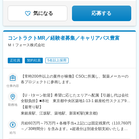
村三丁目駅、権堂駅、新富町駅(富山県)、妙音通駅、谷町四丁目
駅、西宮駅(ＪＲ線)、新大宮駅、南区役所前駅、道後温泉駅、馬出
九大病院前駅、新木屋瀬駅、スタジアムシティノース駅、いづろ
気になる
応募する
通駅、長野駅、丸の内駅(富山県)、呼続駅、市役所前駅(広島県)、
浦上駅、甲東中学校前駅
コントラクトMR／経験者募集／キャリアパス豊富
ＭＩフォース株式会社
正社員
契約社員
5名以上採用
【常時200件以上の案件が稼働】CSOに所属し、製薬メーカーの
各プロジェクトに参画します。
仕事内容
【U・Iターン歓迎】希望に応じたエリアへ配属【引越し代は会社
全額負担】■本社 東京都中央区築地1-13-1 銀座松竹スクエア9F■
勤務地
勤務エリア：（1）北海道：北海道（2）東北：青森・秋田・岩
【最寄り駅】
手・山形・宮城・福島（3）関東：東京・神奈川・千葉・埼玉・茨
東銀座駅、江坂駅、築地駅、新富町駅(東京都)
城・栃木・群馬（4）甲信越：新潟・長野・山梨（5）東海：愛
知・岐阜・三重・静岡（6）北陸：富山・石川・福井（7）近畿：
月給60万円～75万円＋各種手当※上記には固定残業代（110,760円
大阪・京都・滋賀・奈良・和歌山・兵庫（8）中国：岡山・広島・
～／30時間分）を含みます。※超過分は別途全額支給いたしま
給与
山口・島根・鳥取（9）四国：香川・徳島・高知・愛媛（10）九
す。＼社員の年収例／ 800万円／36歳（入社3年） 860万円／42