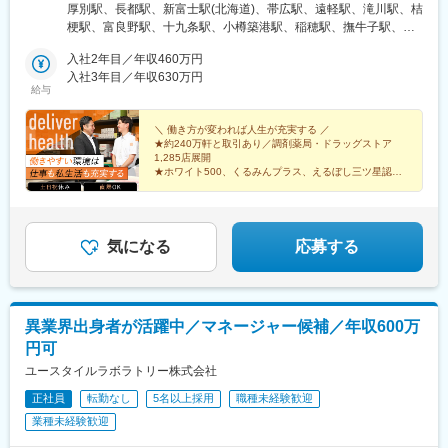
形／福島■関東茨城／栃木／群馬／神奈川／埼玉／千葉■北陸・甲
厚別駅、長都駅、新富士駅(北海道)、帯広駅、遠軽駅、滝川駅、桔
信越新潟／富山／石川／福井／長野／山梨■東海静岡／愛知／三重
梗駅、富良野駅、十九条駅、小樽築港駅、稲穂駅、撫牛子駅、羽
／岐阜■関西大阪／京都／滋賀／奈良／兵庫／和歌山■中国・四国
後牛島駅、横手駅、千徳駅、泉駅(常磐線)、北山形駅、偕楽園駅、
広島／島根／岡山／山口／徳島／愛媛／香川■九州・沖縄福岡／大
入社2年目／年収460万円
鹿島神宮駅、大宝駅、土浦駅、後台駅、黒磯駅、上今市駅、渋川
分／宮崎／鹿児島／熊本／長崎／沖縄＜オンライン面接実施中＞
入社3年目／年収630万円
駅、太田駅(群馬県)、大森台駅、青堀駅、南与野駅、武蔵高萩駅、
給与
その他、下記「勤務地一覧」よりご確認ください藤枝営業所：静
八潮駅、鴨居駅、倉見駅、磯部駅(石川県)、徳田駅(石川県)、上枝
岡県静岡県島田市道悦3-14-2三島営業所：静岡県田方郡函南町肥
駅、砺波駅、片原町駅(富山県)、速星駅、春江駅、水落駅、しんざ
田字南中道476中津川営業所：岐阜県中津川市中津川字大西667-1
＼ 働き方が変われば人生が充実する ／
駅、上越妙高駅、信州中野駅、附属中学前駅、切石駅、岩村田
★約240万軒と取引あり／調剤薬局・ドラッグストア
田辺営業所：和歌山県田辺市三栖字三反田130-5京都北営業所：京
駅、西上田駅、酒折駅、禾生駅、富士駅、古庄駅、半田駅、荒子
1,285店展開
都府京都市北区上賀茂向縄手町16滑川営業所：富山県滑川市柳原
川公園駅、妙興寺駅、六軒駅(三重県)、霞ケ浦駅、光善寺駅、平野
★ホワイト500、くるみんプラス、えるぼし三ツ星認定
字宮ノ東41-29※詳細は「会社概要」欄HPから
企業
駅(地下鉄)、久米田駅、ケーブル八幡宮山上駅、田村駅、唐崎駅、
★成果は毎月インセンティブで還元／正当な評価で頑張
筒井駅、豊岡駅(兵庫県)、新宮駅、安芸長束駅、安浦駅、周布駅、
りは給与に反映
出雲市駅、高野駅、西富井駅、周防下郷駅、櫛ケ浜駅、府中駅(徳
島県)、北久米駅、北宇和島駅、伏石駅、下曽根駅、高城駅、杵築
気になる
応募する
駅、宮崎駅、日向庄内駅、門川駅、志布志駅、日宇駅、玉名駅、
赤嶺駅、下菅谷駅、長沼駅(静岡県)
異業界出身者が活躍中／マネージャー候補／年収600万
円可
ユースタイルラボラトリー株式会社
正社員
転勤なし
5名以上採用
職種未経験歓迎
業種未経験歓迎