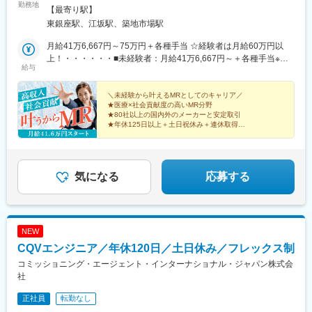
勤務地
ア9F■勤務エリア：（1）北海道：北海道（2）東北：青森・秋
【最寄り駅】
田・岩手・山形・宮城・福島（3）関東：東京・神奈川・千葉・埼
東銀座駅、江坂駅、築地市場駅
玉・茨城・栃木・群馬（4）甲信越：新潟・長野・山梨（5）東
海：愛知・岐阜・三重・静岡（6）北陸：富山・石川・福井（7）
月給41万6,667円～75万円＋各種手当 ☆経験者は月給60万円以
近畿：大阪・京都・滋賀・奈良・和歌山・兵庫（8）中国：岡山・
上！・・・・・・■未経験者：月給41万6,667円～＋各種手当※上
給与
広島・山口・島根・鳥取（9）四国：香川・徳島・高知・愛媛
記には固定残業代（7万9,114円～／30時間分）を含みます。※超
（10）九州：福岡・大分・宮崎・鹿児島・熊本・佐賀・長崎・沖
過分は別途全額支給いたします。◎手当を含めれば初年度から年
縄※勤務地限定～全国転勤（規定あり）の選択可能※配属エリアは
収600万円以上も可能！・・・・・・■経験者：月給60万円～75万
＼未経験から叶えるMRとしてのキャリア／
★医療×社会貢献度の高いMR分野
希望を考慮して決定いたします。希望範囲外への転勤はありませ
円＋各種手当※上記には固定残業代（11万760円～／30時間分）を
★80社以上の国内外のメーカーと安定取引
ん。※変更の範囲：会社の定める事業所（リモートワーク含む）
含みます。※超過分は別途全額支給いたします。＜年収例＞◎初年
★年休125日以上＋土日祝休み＋連休取得OK
度年収は700万円以上！◎最大年収900万円以上も目指せる
★eラーニング・資格取得支援など研修充実
★初年度年収600万以上も可
♪・・・・・・＼社員の年収例／ 800万円／36歳（入社3年） 860
万円／42歳（入社4年） 920万円／45歳（入社6年） ※諸手当含む
気になる
応募する
NEW
CQVエンジニア／年休120日／土日休み／フレックス制
コミッショニング・エージェント・インターナショナル・ジャパン株式会
社
正社員
転勤なし