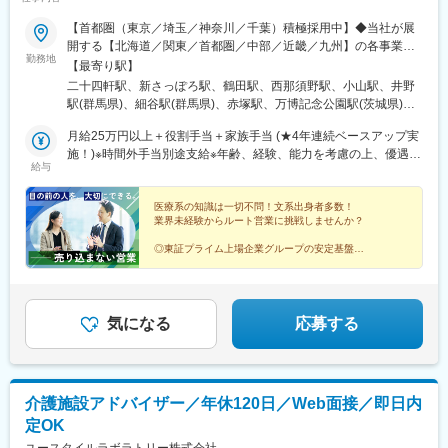
【首都圏（東京／埼玉／神奈川／千葉）積極採用中】◆当社が展
開する【北海道／関東／首都圏／中部／近畿／九州】の各事業所
勤務地
へご希望を考慮した上で配属となります。【北海道】北海道【関
【最寄り駅】
東】栃木／群馬／茨城／長野／山梨／新潟【首都圏】東京／埼玉
二十四軒駅、新さっぽろ駅、鶴田駅、西那須野駅、小山駅、井野
／神奈川／千葉★積極採用エリア【中部】静岡／愛知／三重／岐
駅(群馬県)、細谷駅(群馬県)、赤塚駅、万博記念公園駅(茨城県)、
阜【近畿】滋賀／兵庫／大阪／京都／奈良／和歌山【九州】福岡
大甕駅、新治駅、川中島駅、渚駅(長野県)、伊那八幡駅、小井川
／長崎／熊本／大分／宮崎／鹿児島各事業所の詳細については、
月給25万円以上＋役割手当＋家族手当 (★4年連続ベースアップ実
駅、寺尾駅、宮内駅(新潟県)、直江津駅、小川町駅(東京都)、江戸
弊社HPよりご確認ください※「企業情報」→「拠点」よりご確認
施！)※時間外手当別途支給※年齢、経験、能力を考慮の上、優遇し
川橋駅、竹ノ塚駅、小村井駅、井荻駅、志村三丁目駅、学芸大学
給与
いただけます。屋内禁煙(※喫煙室あり※禁煙タイムあり※喫煙室で
ます
駅、千歳船橋駅、北野駅(東京都)、小作駅、鶴川駅、北府中駅、桜
の就労はありません)
台駅(東京都)、北戸田駅、南越谷駅、久喜駅、加茂宮駅、新座駅、
医療系の知識は一切不問！文系出身者多数！
航空公園駅、南古谷駅、ソシオ流通センター駅、三ツ沢上町駅、
業界未経験からルート営業に挑戦しませんか？
並木中央駅、踊場駅、江田駅(神奈川県)、元住吉駅、原当麻駅、社
家駅、藤沢本町駅、井細田駅、県立大学駅、平塚駅、千葉寺駅、
◎東証プライム上場企業グループの安定基盤
◎社会人経験で培った対人スキルを活かせる
佐倉駅、旭駅(千葉県)、木更津駅、館山駅、茂原駅、東船橋駅、小
◎家族手当や退職金制度など福利厚生充実
金城趾駅、春日町駅、大岡駅(静岡県)、竪堀駅、南伊東駅、助信
◎結婚等特別休暇やリフレッシュ休暇あり
駅、掛川市役所前駅、焼津駅、黒川駅(愛知県)、小本駅(愛知県)、
奥町駅、赤池駅(愛知県)、西岡崎駅、牛久保駅、住吉町駅、竹下
気になる
応募する
駅、守恒駅、陣原駅、浦田駅(福岡県)、荒木駅、現川駅、大村車両
基地駅、健軍校前駅、牧駅(大分県)、宮崎神宮駅、市立病院前駅
(鹿児島県)、栗東駅、田村駅、竹田駅(京都府)、荒河かしの木台
駅、西舞鶴駅、天神橋筋六丁目駅、玉出駅、久宝寺駅、茨木駅、
介護施設アドバイザー／年休120日／Web面接／即日内
門真市駅、交野市駅、鳳駅、青木駅、総合運動公園駅、武庫之荘
定OK
駅、岡場駅、石生駅、西新町駅、加古川駅、英賀保駅、江原駅、
帯解駅、耳成駅、日前宮駅、紀伊新庄駅、新宮駅、尾鷲駅、高茶
ユースタイルラボラトリー株式会社