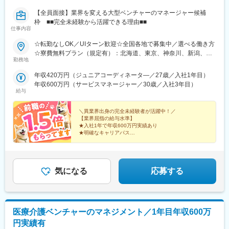
【全員面接】業界を変える大型ベンチャーのマネージャー候補
枠 ■■完全未経験から活躍できる理由■■
仕事内容
☆転勤なしOK／UIターン歓迎☆全国各地で募集中／選べる働き方
☆寮費無料プラン（規定有）：北海道、東京、神奈川、新潟、三
勤務地
重、滋賀、沖縄☆マイカー通勤手当有【1／地元マネージャーコー
ス】◇地元採用・転勤なし可■東北／北海道、青森、岩手、宮城、
年収420万円（ジュニアコーディネータ―／27歳／入社1年目）
山形、福島■関東甲信越／茨城、栃木、群馬、埼玉、千葉、東京、
年収600万円（サービスマネージャー／30歳／入社3年目）
神奈川、新潟、富山、山梨、長野■東海／岐阜、静岡、愛知、三重
給与
■関西／滋賀、京都、大阪、兵庫、奈良、和歌山■中国・四国／岡
山、広島、山口、徳島、香川、愛媛、高知■九州／福岡、佐賀、長
＼異業界出身の完全未経験者が活躍中！／
崎、熊本、大分、宮崎、鹿児島、沖縄☆江戸川・川崎・湘南・川
【業界屈指の給与水準】
★入社1年で年収600万円実績あり
越・香川・徳島・青森・多摩川にて新規オープン★別事業へのキ
★明確なキャリアパス
ャリアチェンジによる昇格可能☆ページ下部「勤務地の一例」も
★介護経験ゼロからマネージャー輩出
ご参照ください【2／全国マネージャーコース】◆全国募集／引越
★資格取得費用は会社負担
し手当・社宅◆入社半年の養成期間中は東京・神奈川・埼玉／所
★完全週休2日／転勤なし・UIターン可
在地はHP参照⇒養成期間後の勤務地は現在お住まいの地域又はジ
気になる
応募する
ェネラルマネージャーと相談の上決定◆引越し手当支給・家賃無
料の借り上げ社宅提供☆早期キャリアアップしたい方に最適なポ
ジション
医療介護ベンチャーのマネジメント／1年目年収600万
円実績有