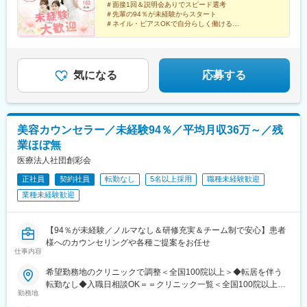
＃面接1回＆説明会ありでスピード選考
院、心斎橋院、京都駅前院、奈良院、和歌山院、四日市院 など
山駅(愛知県)、豊田市駅、駅前大通駅、名鉄岐阜駅、静岡駅、新浜
＃先輩の94％が未経験からスタート
【中四国】広島院、福山院、松山院、高松院、高知院、徳島院、
松駅、三島広小路駅、長野駅、松本駅、北鉄金沢駅、新潟駅、近
＃ネイル・ピアスOKで自分らしく働ける
松江院、周南徳山駅ビル院 など【九州・沖縄】小倉院、佐賀
＃残業月平均3.2時間／プライベートも充実
鉄四日市駅、電鉄富山駅、福井駅、甲府駅、東梅田駅、大阪難波
＃月9日～10日休みでしっかりリフレッシュ
院、長崎院、熊本院、宮崎院、鹿児島院、那覇院 など【受動喫
駅、高槻市駅、大阪梅田駅(阪急線)、枚方市駅、堺東駅、天王寺駅
煙対策】屋内原則禁煙
前駅、江坂駅、心斎橋駅、京都駅、烏丸駅、三ノ宮駅、姫路駅、
近鉄奈良駅、和歌山駅、草津駅(滋賀県)、徳山駅、立町駅、福山
気になる
応募する
駅、松江駅、片原町駅(香川県)、松山市駅、蓮池町通駅、徳島駅、
西鉄久留米駅、西鉄福岡駅、平和通駅、博多駅、天神南駅、鹿児
島中央駅前駅、通町筋駅、宮崎駅、長崎駅前駅、佐賀駅、大分
駅、県庁前駅(沖縄県)、新宿西口駅、新宿駅(東京メトロ)、学習院
美容カウンセラー／未経験94％／平均月収36万～／残
下駅、東池袋駅、日比谷駅、銀座駅、岩本町駅、立川駅、京王八
業ほぼ無
王子駅、高輪台駅、奥沢駅、神奈川駅、平沼橋駅、京急川崎駅、
石上駅、新越谷駅、宇都宮駅東口駅、新千葉駅、栄町駅(千葉県)、
医療法人社団創彩会
船橋駅、札幌駅、仙台駅(地下鉄)、曽根田駅、栄駅(愛知県)、名古
正社員
契約社員
転勤なし
5名以上採用
職種未経験歓迎
屋駅、西高蔵駅、新豊田駅、新豊橋駅、岐阜駅、新静岡駅、浜松
業種未経験歓迎
駅、三島田町駅、市役所前駅(長野県)、金沢駅、あすなろう四日市
駅、電鉄富山駅・エスタ前駅、福井駅(福井県)、大阪梅田駅(阪神
線)、なんば駅(地下鉄)、高槻駅、梅田駅(地下鉄)、宮之阪駅、大阪
【94％が未経験／ノルマなし＆研修充実＆チーム制で安心】患者
阿部野橋駅、四ツ橋駅、七条駅、四条駅(京都市営)、三宮駅(神戸
様へのカウンセリングや各種ご提案をお任せ
新交通)、山陽姫路駅、田中口駅、八丁堀駅(広島県)、高松築港
仕事内容
駅、高知橋駅、眉山ロープウェイ山麓駅、天神駅、小倉駅(福岡
県)、東比恵駅、鹿児島中央駅、水道町駅、五島町駅、旭橋駅、西
希望勤務地のクリニックで調整＜全国100院以上＞◆転居を伴う
早稲田駅、末広町駅(東京都)、立川南駅、高輪ゲートウェイ駅、九
転勤なし◆入職日相談OK＝＝クリニック一覧＜全国100院以上展
勤務地
品仏駅、新高島駅、東宿郷駅、葭川公園駅、大神宮下駅、大通
開＞＝＝【北海道・東北】旭川駅前院、札幌駅前院、青森院、盛