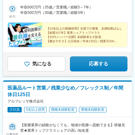
本郷支店■池袋支店■東京北支店■千葉支店■柏営業所■埼玉支店■埼
駅、芝浦ふ頭駅、本郷三丁目駅、池袋駅、六町駅、天台駅、柏の
玉鴻巣店■厚木支店■横浜支店■高崎営業所■情報機器開発営業部
年収600万円（35歳／営業職／経験5～7年）
葉キャンパス駅、北与野駅、鴻巣駅、本厚木駅、伊勢佐木長者町
（八王子支店内）＜東海エリア＞■岡崎支店■浜松支店■岐阜支店■
年収500万円（30歳／営業職／経験3年）
駅、高崎駅、京王八王子駅、美合駅、助信駅、西岐阜駅、久居
給与
津支店■四日市店■沼津支店＜近畿エリア＞■大阪支店■堺支店■姫
駅、中川原駅、沼津駅、ドーム前駅、鳳駅、手柄駅、荒田八幡
路店＜九州エリア＞■鹿児島支店■熊本店■沖縄店【本社】〒440-
駅、神水交差点駅、美栄橋駅、日の出駅(東京都)、湯島駅、石川町
8518 愛知県豊橋市八町通5-7☆豊橋駅より豊橋鉄道市内線乗車
【10名以上の積極採用】全国での募集、全国転勤はなし
駅、八王子駅、ドーム前千代崎駅、騎射場駅、健軍校前駅、御茶
【創業107年】業界シェアトップクラス
『豊橋公園前下車』徒歩5分※敷地内喫煙可能場所あり
ノ水駅、関内駅、九条駅(大阪府)、二中通駅、八丁馬場駅
【20代メンバー活躍】未経験者を大歓迎
【働きやすさ】土日祝休／年休125日／残業月20h
【福利厚生】家族・住宅手当／賞与4カ月／報奨金（イ
ンセンティブ）
気になる
応募する
医薬品ルート営業／残業少なめ／フレックス制／年間
休日125日
アルフレッサ株式会社
正社員
5名以上採用
職種未経験歓迎
業種未経験歓迎
【医療業界の経験がなくても、地域や医療へ貢献できる】研修充
実★業界トップクラスシェアの高い知名度
仕事内容