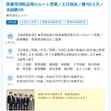
医療用消耗品等のルート営業／土日祝休／賞与5カ月／
未経験OK
株式会社ムトウ
正社員
5名以上採用
職種未経験歓迎
業種未経験歓迎
【未経験歓迎】★育成前提の採用★既存取引先へのルート営業／
医療機器・医療用消耗品のご提案
仕事内容
【北海道／関東／中京／関西／九州】全国の各拠点※初任地は希望
を考慮します※転勤に伴う引越費用は全額会社が負担します★転勤
勤務地
時には、配属先でおすすめの居住エリアについてアドバイスを行
【最寄り駅】
っています。また、異動先では先輩たちが地域の情報を教えてく
北１２条駅、発寒南駅、峰延駅、釧路駅、十字街駅、旭川四条
れるので安心です。＼全国各地のお客様と出会うチャンスも！／
駅、帯広駅、東室蘭駅、西北見駅、鵡川駅、みどりの駅、笹川
【主な営業所】■北海道事業本部 札幌本社北海道札幌市北区北11
駅、大和田駅(埼玉県)、小手指駅、入谷駅(東京都)、志村三丁目
条西4-1-15■東京事業本部 東京本社東京都台東区入谷1-19-2■名古
年収715万円／35歳（月給47万円+賞与+各種手当）
駅、東府中駅、大森海岸駅、千葉寺駅、柏駅、片倉町駅、上社
屋事業本部 名古屋営業部愛知県名古屋市名東区上菅2-1108■大阪
年収480万円／30歳（月給33万円+賞与+各種手当）
駅、新深江駅、船尾駅(大阪府)、新大宮駅、空港通り駅、南小倉
給与
事業本部 大阪営業部大阪府大阪市東成区深江南2-13-20■福岡事業
駅、馬出九大病院前駅、河原町駅(熊本県)、八代駅、木花駅、広木
本部 福岡営業部福岡県福岡市博多区千代4-29-27＜下記勤務地一
駅、川内駅(鹿児島県)、大波止駅、札幌駅、宝来町駅、鶯谷駅、大
部抜粋＞＼ 先輩たちの声 ／Aさん「旅行好きな自分にピッタ
創業108年の業界大手「医療用品商社」
森駅(東京都)、布施駅、千代県庁口駅、慶徳校前駅、五島町駅、北
未経験からの育成体制にも自信があります！
リ！」Bさん「『転勤ならではの不安』はあまり感じなかった」…
１３条東駅、魚市場通駅、吉塚駅、西辛島町駅、浜町アーケード
という声も多数聞かれていますので、ご安心ください！※受動喫煙
駅
対策あり（オフィス内全面禁煙）