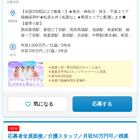
仕事内容
【全国100院以上で募集！】★東京・神奈川・埼玉・千葉エリア
積極採用中★転居を伴う転勤なし★希望エリアに配属します◆ク
勤務地
リニック一覧＜全国100院以上展開＞【北海道・東北】旭川駅前
【最寄り駅】
院、青森院、盛岡院、秋田院、山形院、仙台駅前院、福島院、郡
西武新宿駅、新宿三丁目駅、高田馬場駅、池袋駅、有楽町駅、銀
山院 など【関東】新宿東口院、池袋駅前院、品川院、秋葉原
座一丁目駅、秋葉原駅、新宿駅、渋谷駅、中野駅(東京都)、町田
院、町田院、八王子院、千葉東口院、柏院、船橋院、川崎院、新
駅、立川北駅、八王子駅、品川駅、北千住駅、自由が丘駅、新横
横浜院、大宮東口院、水戸院、つくば院、宇都宮院、高崎院、前
年収1,000万円／31歳／5年目
浜駅、横浜駅、川崎駅、藤沢駅、本厚木駅、大宮駅(埼玉県)、川口
橋院 など【中部】名古屋駅前院 、名古屋栄院、金山院、岐阜
年収700万円／27歳／2年目
駅、川越駅、南越谷駅、宇都宮駅、水戸駅、つくば駅、千葉駅、
給与
院、静岡院、浜松院、三島院、新潟院、金沢院、福井院、富山
京成千葉駅、柏駅、京成船橋駅、松戸駅、高崎駅、前橋駅、旭川
院、長野院、松本院、山梨甲府駅前院 など【近畿】梅田大阪駅
駅、さっぽろ駅、あおば通駅、福島駅(福島県)、郡山駅(福島県)、
前院、大阪阪急梅田駅前院、枚方院、天王寺院、堺院、なんば
＃面接１回／即日内定のチャンスあり
青森駅、盛岡駅、山形駅、秋田駅、矢場町駅、近鉄名古屋駅、金
＃残業月平均3.2ｈ／プライベートも充実
院、心斎橋院、京都駅前院、奈良院、和歌山院、四日市院 など
山駅(愛知県)、豊田市駅、駅前大通駅、名鉄岐阜駅、静岡駅、新浜
＃賞与年2回支給
【中四国】広島院、福山院、松山院、高松院、高知院、徳島院、
松駅、三島広小路駅、長野駅、松本駅、北鉄金沢駅、新潟駅、近
＃全国で積極採用を実施中
松江院、周南徳山駅ビル院 など【九州・沖縄】小倉院、佐賀
鉄四日市駅、電鉄富山駅、福井駅、甲府駅、東梅田駅、大阪難波
全国100院以上を展開する大手美容クリニックだからこ
院、長崎院、熊本院、宮崎院、鹿児島院、那覇院 など【受動喫
駅、高槻市駅、大阪梅田駅(阪急線)、枚方市駅、堺東駅、天王寺駅
そ、「やりがい・高収入・キャリア」のすべてをバラン
煙対策】屋内原則禁煙
前駅、西梅田駅、心斎橋駅、京都駅、烏丸駅、三ノ宮駅、姫路
スよく実現できます！
駅、近鉄奈良駅、和歌山駅、草津駅(滋賀県)、徳山駅、立町駅、福
気になる
応募する
山駅、松江駅、片原町駅(香川県)、松山市駅、蓮池町通駅、徳島
駅、西鉄久留米駅、西鉄福岡駅、平和通駅、博多駅、天神南駅、
鹿児島中央駅前駅、通町筋駅、宮崎駅、長崎駅前駅、佐賀駅、大
分駅、県庁前駅(沖縄県)、新宿西口駅、新宿駅(東京メトロ)、学習
NEW
院下駅、東池袋駅、日比谷駅、銀座駅、岩本町駅、立川駅、京王
応募者全員面接／介護スタッフ／月収50万円可／残業
八王子駅、高輪台駅、奥沢駅、神奈川駅、平沼橋駅、京急川崎