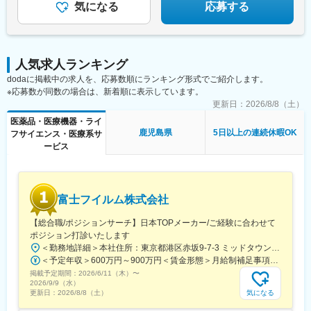
山駅前駅、高松築港駅、ＪＲ松山駅前駅、高知駅前駅、祇園駅(福
気になる
応募する
岡県)、長崎駅前駅、熊本駅前駅、高見橋駅、北１２条駅、あおば
通駅、東宿郷駅、栄町駅(千葉県)、京成船橋駅、新宿駅、大手町駅
(東京都)、茅場町駅、高島町駅、電鉄富山駅、福井城址大名町駅、
日吉町駅、大阪梅田駅(阪神線)、高速神戸駅、西川緑道公園駅、猿
人気求人ランキング
猴橋町駅、大手町駅(愛媛県)、高知橋駅、五島町駅、二本木口駅、
鹿児島中央駅
dodaに掲載中の求人を、応募数順にランキング形式でご紹介します。
※応募数が同数の場合は、新着順に表示しています。
更新日：
2026/8/8（土）
医薬品・医療機器・ライ
鹿児島県
5日以上の連続休暇OK
フサイエンス・医療系サ
ービス
富士フイルム株式会社
【総合職/ポジションサーチ】日本TOPメーカー/ご経験に合わせて
ポジション打診いたします
＜勤務地詳細＞本社住所：東京都港区赤坂9-7-3 ミッドタウン・ウェスト勤務地最寄駅：東京メトロ日比谷線／都営大江戸線／六本木駅受動喫煙対策：敷地内全面禁煙
＜予定年収＞600万円～900万円＜賃金形態＞月給制補足事項なし＜賃金内訳＞月額（基本給）：300,000円～500,000円＜月給＞300,000円～500,000円＜昇給有無＞有＜残業手当＞有賃金はあくまでも目安の金額であり、選考を通じて上下する可能性があります。月給(月額)は固定手当を含めた表記です。
掲載予定期間：
2026/6/11（木）
〜
2026/9/9（水）
気になる
更新日：
2026/8/8（土）