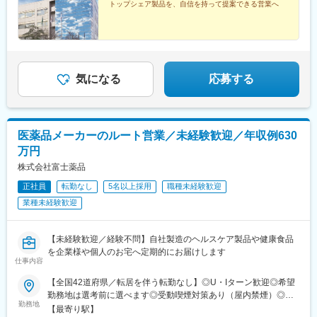
トップシェア製品を、自信を持って提案できる営業へ
る可能性がございます◎転勤は基本ありません本社：東京都港区
港南1-8-15 Wビル14F受動喫煙対策：敷地内全面禁煙
気になる
応募する
医薬品メーカーのルート営業／未経験歓迎／年収例630
万円
株式会社富士薬品
正社員
転勤なし
5名以上採用
職種未経験歓迎
業種未経験歓迎
【未経験歓迎／経験不問】自社製造のヘルスケア製品や健康食品
を企業様や個人のお宅へ定期的にお届けします
仕事内容
【全国42道府県／転居を伴う転勤なし】◎U・Iターン歓迎◎希望
勤務地は選考前に選べます◎受動喫煙対策あり（屋内禁煙）◎オ
勤務地
ンライン面接実施中■北海道・東北北海道／青森／岩手／秋田／山
【最寄り駅】