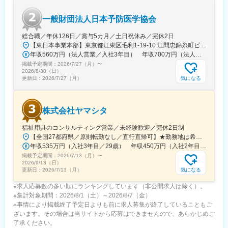
一般財団法人日本予防医学協会
総合職／年休126日／賞与5カ月／土日祝休み／完休2日
【東日本事業本部】東京都江東区毛利1-19-10 江間忠錦糸町ビル※訪問先からの直行直帰が可能です！＜アクセス＞・JR総武線（快速・各駅停車）／東京メトロ半蔵門線 錦糸町駅より徒歩5分・東京メトロ半蔵門線／都営新宿線 住吉駅より徒歩5分※受動喫煙対策:屋内全面禁煙
年収560万円（法人営業／入社3年目） 年収700万円（法人営業・チームリーダー／入社5年目）
掲載予定期間：
2026/7/27（月）
〜
2026/8/30（日）
気になる
更新日：
2026/7/27（月）
株式会社ヤマシタ
福祉用具のコンサルティング営業／未経験歓迎／完休2日制
【全国27都府県／原則転勤なし／直行直帰可】★勤務地は希望を考慮★拠点により車通勤OK※充足状況により、ご希望の勤務地での募集が終了している場合があります。※転居を伴う転勤の有無は、半年ごとに希望を伺い、選択いただけます。■東北■・宮城県（仙台市）■関東■・東京都（東京23区など）・神奈川県（横浜市など）・埼玉県（さいたま市など）・千葉県（千葉市など）・茨城県（水戸市）・栃木県（宇都宮市／足利市）・群馬県（前橋市）■東海■・愛知県（名古屋市／豊田市／豊橋市／小牧市）・静岡県（静岡市／浜松市／沼津市／焼津市／富士市）・岐阜県（岐阜市）・三重県（四日市市）■信越・北陸■・長野県（長野市）・山梨県（甲府市）・石川県（金沢市）・富山県（富山市）・福井県（福井市）■関西■・大阪府・兵庫県（神戸市／尼崎市／姫路市）・京都府（京都市）・奈良県（奈良市／天理市）・滋賀県（大津市／彦根市）・和歌山県（和歌山市／田辺市）■中国■・広島県（広島市）・岡山県（岡山市）■四国■・香川県（高松市）■九州■・福岡県（福岡市）
年収535万円（入社3年目／29歳） 年収450万円（入社2年目／26歳）
掲載予定期間：
2026/7/13（月）
〜
2026/9/13（日）
気になる
更新日：
2026/7/13（月）
※求人応募数の多い順にランキングしています（非公開求人は除く）。
※集計対象期間：2026/8/1（土）～2026/8/7（金）
※事情により掲載終了予定日よりも前に求人募集が終了していることもご
ざいます。その場合は当サイトから応募はできませんので、あらかじめご
了承ください。