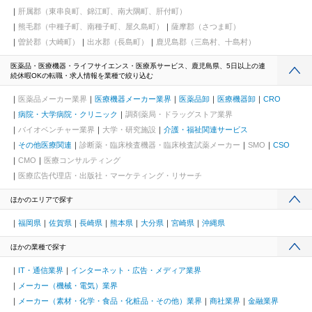
肝属郡（東串良町、錦江町、南大隅町、肝付町）
熊毛郡（中種子町、南種子町、屋久島町）
薩摩郡（さつま町）
曽於郡（大崎町）
出水郡（長島町）
鹿児島郡（三島村、十島村）
医薬品・医療機器・ライフサイエンス・医療系サービス、鹿児島県、5日以上の連
続休暇OKの転職・求人情報を業種で絞り込む
医薬品メーカー業界
医療機器メーカー業界
医薬品卸
医療機器卸
CRO
病院・大学病院・クリニック
調剤薬局・ドラッグストア業界
バイオベンチャー業界
大学・研究施設
介護・福祉関連サービス
その他医療関連
診断薬・臨床検査機器・臨床検査試薬メーカー
SMO
CSO
CMO
医療コンサルティング
医療広告代理店・出版社・マーケティング・リサーチ
ほかのエリアで探す
福岡県
佐賀県
長崎県
熊本県
大分県
宮崎県
沖縄県
ほかの業種で探す
IT・通信業界
インターネット・広告・メディア業界
メーカー（機械・電気）業界
メーカー（素材・化学・食品・化粧品・その他）業界
商社業界
金融業界