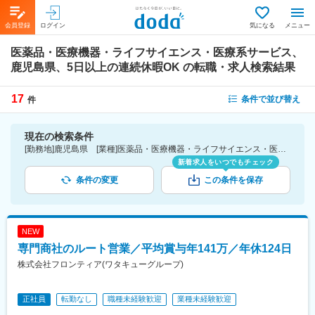
会員登録
ログイン
気になる
メニュー
医薬品・医療機器・ライフサイエンス・医療系サービス、
鹿児島県、5日以上の連続休暇OK
の転職・求人検索結果
17
条件で並び替え
件
現在の検索条件
[勤務地]鹿児島県 [業種]医薬品・医療機器・ライフサイエンス・医療系サービス [詳細条件](休日・働き方)5日以上の連続休暇OK
新着求人をいつでもチェック
条件の変更
この条件を保存
NEW
専門商社のルート営業／平均賞与年141万／年休124日
株式会社フロンティア(ワタキューグループ)
正社員
転勤なし
職種未経験歓迎
業種未経験歓迎