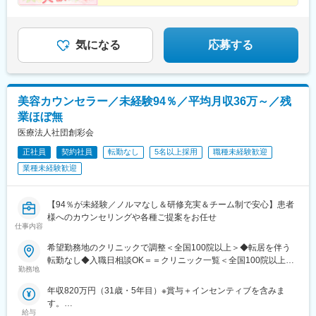
松江院、周南徳山駅ビル院 など【九州・沖縄】小倉院、佐賀
＃残業月平均3.2時間／プライベートも充実
鉄四日市駅、電鉄富山駅、福井駅、甲府駅、東梅田駅、大阪難波
＃月9日～10日休みでしっかりリフレッシュ
院、長崎院、熊本院、宮崎院、鹿児島院、那覇院 など【受動喫
駅、高槻市駅、大阪梅田駅(阪急線)、枚方市駅、堺東駅、天王寺駅
煙対策】屋内原則禁煙
前駅、江坂駅、心斎橋駅、京都駅、烏丸駅、三ノ宮駅、姫路駅、
近鉄奈良駅、和歌山駅、草津駅(滋賀県)、徳山駅、立町駅、福山
気になる
応募する
駅、松江駅、片原町駅(香川県)、松山市駅、蓮池町通駅、徳島駅、
西鉄久留米駅、西鉄福岡駅、平和通駅、博多駅、天神南駅、鹿児
島中央駅前駅、通町筋駅、宮崎駅、長崎駅前駅、佐賀駅、大分
駅、県庁前駅(沖縄県)、新宿西口駅、新宿駅(東京メトロ)、学習院
美容カウンセラー／未経験94％／平均月収36万～／残
下駅、東池袋駅、日比谷駅、銀座駅、岩本町駅、立川駅、京王八
業ほぼ無
王子駅、高輪台駅、奥沢駅、神奈川駅、平沼橋駅、京急川崎駅、
石上駅、新越谷駅、宇都宮駅東口駅、新千葉駅、栄町駅(千葉県)、
医療法人社団創彩会
船橋駅、札幌駅、仙台駅(地下鉄)、曽根田駅、栄駅(愛知県)、名古
正社員
契約社員
転勤なし
5名以上採用
職種未経験歓迎
屋駅、西高蔵駅、新豊田駅、新豊橋駅、岐阜駅、新静岡駅、浜松
業種未経験歓迎
駅、三島田町駅、市役所前駅(長野県)、金沢駅、あすなろう四日市
駅、電鉄富山駅・エスタ前駅、福井駅(福井県)、大阪梅田駅(阪神
線)、なんば駅(地下鉄)、高槻駅、梅田駅(地下鉄)、宮之阪駅、大阪
【94％が未経験／ノルマなし＆研修充実＆チーム制で安心】患者
阿部野橋駅、四ツ橋駅、七条駅、四条駅(京都市営)、三宮駅(神戸
様へのカウンセリングや各種ご提案をお任せ
新交通)、山陽姫路駅、田中口駅、八丁堀駅(広島県)、高松築港
仕事内容
駅、高知橋駅、眉山ロープウェイ山麓駅、天神駅、小倉駅(福岡
県)、東比恵駅、鹿児島中央駅、水道町駅、五島町駅、旭橋駅、西
希望勤務地のクリニックで調整＜全国100院以上＞◆転居を伴う
早稲田駅、末広町駅(東京都)、立川南駅、高輪ゲートウェイ駅、九
転勤なし◆入職日相談OK＝＝クリニック一覧＜全国100院以上展
勤務地
品仏駅、新高島駅、東宿郷駅、葭川公園駅、大神宮下駅、大通
開＞＝＝【北海道・東北】旭川駅前院、札幌駅前院、青森院、盛
駅、仙台駅、栄町駅(愛知県)、国際センター駅、日吉町駅、第一通
岡院、秋田院、山形院、仙台駅前院、福島院、郡山院など【関
年収820万円（31歳・5年目）※賞与＋インセンティブを含みま
り駅、三島駅、七ツ屋駅、富山駅、福井城址大名町駅、なんば駅
東】新宿東口院、池袋駅前院、品川院、秋葉原院、町田院、八王
す。
(南海線)、大阪駅、天王寺駅、西大橋駅、五条駅(京都市営)、京都
子院、千葉東口院、柏院、船橋院、川崎院、新横浜院、大宮東口
給与
年収550万円（27歳・2年目）※賞与＋インセンティブを含みま