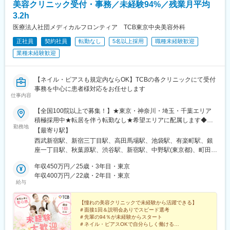
美容クリニック受付・事務／未経験94%／残業月平均
3.2h
医療法人社団メディカルフロンティア TCB東京中央美容外科
正社員
契約社員
転勤なし
5名以上採用
職種未経験歓迎
業種未経験歓迎
【ネイル・ピアスも規定内ならOK】TCBの各クリニックにて受付
事務を中心に患者様対応をお任せします
仕事内容
【全国100院以上で募集！】★東京・神奈川・埼玉・千葉エリア
積極採用中★転居を伴う転勤なし★希望エリアに配属します◆ク
勤務地
リニック一覧＜全国100院以上展開＞【北海道・東北】旭川駅前
【最寄り駅】
院、青森院、盛岡院、秋田院、山形院、仙台駅前院、福島院、郡
西武新宿駅、新宿三丁目駅、高田馬場駅、池袋駅、有楽町駅、銀
山院 など【関東】新宿東口院、池袋駅前院、品川院、秋葉原
座一丁目駅、秋葉原駅、渋谷駅、新宿駅、中野駅(東京都)、町田
院、町田院、八王子院、千葉東口院、柏院、船橋院、川崎院、新
駅、立川北駅、八王子駅、品川駅、北千住駅、自由が丘駅、新横
横浜院、大宮東口院、水戸院、つくば院、宇都宮院、高崎院、前
年収450万円／25歳・3年目・東京
浜駅、横浜駅、川崎駅、藤沢駅、本厚木駅、大宮駅(埼玉県)、川口
橋院 など【中部】名古屋駅前院 、名古屋栄院、金山院、岐阜
年収400万円／22歳・2年目・東京
駅、川越駅、南越谷駅、宇都宮駅、水戸駅、つくば駅、千葉駅、
給与
院、静岡院、浜松院、三島院、新潟院、金沢院、福井院、富山
京成千葉駅、柏駅、京成船橋駅、松戸駅、高崎駅、前橋駅、旭川
院、長野院、松本院、山梨甲府駅前院 など【近畿】梅田大阪駅
駅、さっぽろ駅、あおば通駅、福島駅(福島県)、郡山駅(福島県)、
前院、大阪阪急梅田駅前院、枚方院、天王寺院、堺院、なんば
【憧れの美容クリニックで未経験から活躍できる】
青森駅、盛岡駅、山形駅、秋田駅、矢場町駅、近鉄名古屋駅、金
＃面接1回＆説明会ありでスピード選考
院、心斎橋院、京都駅前院、奈良院、和歌山院、四日市院 など
山駅(愛知県)、豊田市駅、駅前大通駅、名鉄岐阜駅、静岡駅、新浜
＃先輩の94％が未経験からスタート
【中四国】広島院、福山院、松山院、高松院、高知院、徳島院、
松駅、三島広小路駅、長野駅、松本駅、北鉄金沢駅、新潟駅、近
＃ネイル・ピアスOKで自分らしく働ける