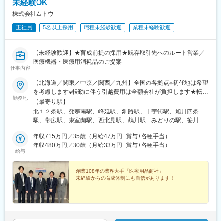
未経験OK
株式会社ムトウ
正社員
5名以上採用
職種未経験歓迎
業種未経験歓迎
【未経験歓迎】★育成前提の採用★既存取引先へのルート営業／
医療機器・医療用消耗品のご提案
仕事内容
【北海道／関東／中京／関西／九州】全国の各拠点※初任地は希望
を考慮します※転勤に伴う引越費用は全額会社が負担します★転勤
勤務地
時には、配属先でおすすめの居住エリアについてアドバイスを行
【最寄り駅】
っています。また、異動先では先輩たちが地域の情報を教えてく
北１２条駅、発寒南駅、峰延駅、釧路駅、十字街駅、旭川四条
れるので安心です。＼全国各地のお客様と出会うチャンスも！／
駅、帯広駅、東室蘭駅、西北見駅、鵡川駅、みどりの駅、笹川
【主な営業所】■北海道事業本部 札幌本社北海道札幌市北区北11
駅、大和田駅(埼玉県)、小手指駅、入谷駅(東京都)、志村三丁目
条西4-1-15■東京事業本部 東京本社東京都台東区入谷1-19-2■名古
年収715万円／35歳（月給47万円+賞与+各種手当）
駅、東府中駅、大森海岸駅、千葉寺駅、柏駅、片倉町駅、上社
屋事業本部 名古屋営業部愛知県名古屋市名東区上菅2-1108■大阪
年収480万円／30歳（月給33万円+賞与+各種手当）
駅、新深江駅、船尾駅(大阪府)、新大宮駅、空港通り駅、南小倉
給与
事業本部 大阪営業部大阪府大阪市東成区深江南2-13-20■福岡事業
駅、馬出九大病院前駅、河原町駅(熊本県)、八代駅、木花駅、広木
本部 福岡営業部福岡県福岡市博多区千代4-29-27＜下記勤務地一
駅、川内駅(鹿児島県)、大波止駅、札幌駅、宝来町駅、鶯谷駅、大
部抜粋＞＼ 先輩たちの声 ／Aさん「旅行好きな自分にピッタ
創業108年の業界大手「医療用品商社」
森駅(東京都)、布施駅、千代県庁口駅、慶徳校前駅、五島町駅、北
未経験からの育成体制にも自信があります！
リ！」Bさん「『転勤ならではの不安』はあまり感じなかった」…
１３条東駅、魚市場通駅、吉塚駅、西辛島町駅、浜町アーケード
という声も多数聞かれていますので、ご安心ください！※受動喫煙
駅
対策あり（オフィス内全面禁煙）