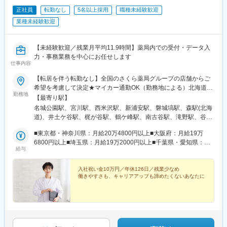
駅、尾頭橋駅、新豊田駅、東梅田駅、中津駅(地下鉄)、福島駅(大
正社員
転勤なし
5名以上採用
職種未経験歓迎
阪府・阪神線)、新大阪駅、祇園四条駅、四条駅(京都市営)、四条
大宮駅、九条駅(京都府)、伏見桃山駅、倉敷駅、松川町駅、横川駅
業種未経験歓迎
(広島県)、紙屋町東駅、通町筋駅、大通駅、北１２条駅、すすきの
駅、千葉中央駅、東中山駅、後楽園駅、神田駅(東京都)、西日暮里
駅、下板橋駅、大塚駅前駅、学習院下駅、大崎広小路駅、虎ノ門
【未経験歓迎／残業月平均11.9時間】薬局内での受付・データ入
駅、恵比寿駅、都庁前駅、府中本町駅、馬車道駅、日吉町駅、新
力・事務業務を中心にお任せします
仕事内容
浜松駅、国際センター駅、名古屋駅、栄駅(愛知県)、西一宮駅、大
阪梅田駅(阪神線)、中津駅(大阪府・阪急線)、渡辺橋駅、南方駅(大
【転居を伴う転勤なし】全国のさくら薬局グループの店舗からご
阪府)、清水五条駅、烏丸駅、十条駅(京都府・近鉄線)、桃山駅、
希望を考慮して決定★マイカー通勤OK（勤務地による）北海道、
猿猴橋町駅、的場町駅、横川一丁目駅、県庁前駅(広島県)、九品寺
勤務地
山形県、福島県、茨城県、群馬県、埼玉県、千葉県、東京都、神
【最寄り駅】
交差点駅
奈川県、岐阜県、静岡県、愛知県、三重県、長野県、京都府、大
名城公園駅、宮川駅、西米沢駅、新浦安駅、磐城塙駅、森駅(北海
阪府、兵庫県、島根県、香川県、福岡県、熊本県のいずれかの店
道)、井土ケ谷駅、梶が谷駅、鶴ケ峰駅、南古谷駅、滝野駅、谷町
舗★勤務地については、「勤務地一覧」をご確認ください【本
九丁目駅、大和田駅(大阪府)、北巽駅、吹田駅(東海道本線)、岡町
社】東京都千代田区大手町一丁目3番1号 JAビル6階※受動喫煙対
■東京都・神奈川県：月給20万4800円以上■大阪府：月給19万
駅、住之江公園駅、古市駅(大阪府)、花園町駅、堺東駅、長原駅
策：あり
6800円以上■埼玉県：月給19万2000円以上■千葉県・愛知県：月
(大阪府)、弥刀駅、南栗橋駅、北見駅、鴫野駅、中目黒駅、高輪台
給与
給19万400円以上■京都府：月給18万8800円以上■兵庫県：月給
駅、西馬込駅、春日部駅、大袋駅、荻窪駅、馬込沢駅、三国駅(大
18万7200円以上■静岡県：月給18万4000円以上■三重県：月給18
阪府)、今羽駅、水俣駅、公津の杜駅、新検見川駅、平沼橋駅、小
万2400円以上■茨城県・北海道：月給18万800円以上■群馬県・岐
入社祝い金10万円／年休126日／残業少なめ
川町駅(埼玉県)、弘明寺駅(京急線)、藤が丘駅(神奈川県)、黒岩
働きやすさも、キャリアアップも諦めたくないあなたに
阜県・長野県：月給17万9200円以上■福岡県：月給17万7600円以
駅、小田急相模原駅、あざみ野駅、東林間駅、菅野駅、海神駅、
上■山形県・福島県・島根県・香川県・熊本県：月給17万4400円
高根木戸駅、白井駅、滝不動駅、笹塚駅、兵庫駅、生田駅(神奈川
以上※月給額は地域により異なります
県)、新居町駅、美濃松山駅、鵜方駅、細畑駅、柳瀬川駅、南浦和
駅、袋井駅、阪東橋駅、上永谷駅、反町駅、高座渋谷駅、松橋
駅、小林駅(兵庫県)、河堀口駅、北戸田駅、太田駅(群馬県)、一ノ
割駅、東海大学前駅、池上駅、西八王子駅、目黒駅、柏木町駅、