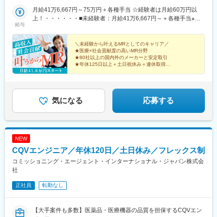
玉・茨城・栃木・群馬（4）甲信越：新潟・長野・山梨（5）東
海：愛知・岐阜・三重・静岡（6）北陸：富山・石川・福井（7）
月給41万6,667円～75万円＋各種手当 ☆経験者は月給60万円以
近畿：大阪・京都・滋賀・奈良・和歌山・兵庫（8）中国：岡山・
上！・・・・・・■未経験者：月給41万6,667円～＋各種手当※上
給与
広島・山口・島根・鳥取（9）四国：香川・徳島・高知・愛媛
記には固定残業代（7万9,114円～／30時間分）を含みます。※超
（10）九州：福岡・大分・宮崎・鹿児島・熊本・佐賀・長崎・沖
過分は別途全額支給いたします。◎手当を含めれば初年度から年
縄※勤務地限定～全国転勤（規定あり）の選択可能※配属エリアは
収600万円以上も可能！・・・・・・■経験者：月給60万円～75万
＼未経験から叶えるMRとしてのキャリア／
★医療×社会貢献度の高いMR分野
希望を考慮して決定いたします。希望範囲外への転勤はありませ
円＋各種手当※上記には固定残業代（11万760円～／30時間分）を
★80社以上の国内外のメーカーと安定取引
ん。※変更の範囲：会社の定める事業所（リモートワーク含む）
含みます。※超過分は別途全額支給いたします。＜年収例＞◎初年
★年休125日以上＋土日祝休み＋連休取得OK
度年収は700万円以上！◎最大年収900万円以上も目指せる
★eラーニング・資格取得支援など研修充実
★初年度年収600万以上も可
♪・・・・・・＼社員の年収例／ 800万円／36歳（入社3年） 860
万円／42歳（入社4年） 920万円／45歳（入社6年） ※諸手当含む
気になる
応募する
NEW
CQVエンジニア／年休120日／土日休み／フレックス制
コミッショニング・エージェント・インターナショナル・ジャパン株式会
社
正社員
転勤なし
【大手案件も多数】医薬品・医療機器の品質を担保するCQVエン