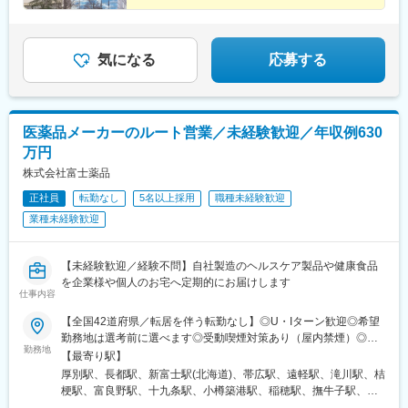
気になる
応募する
医薬品メーカーのルート営業／未経験歓迎／年収例630
万円
株式会社富士薬品
正社員
転勤なし
5名以上採用
職種未経験歓迎
業種未経験歓迎
【未経験歓迎／経験不問】自社製造のヘルスケア製品や健康食品
を企業様や個人のお宅へ定期的にお届けします
仕事内容
【全国42道府県／転居を伴う転勤なし】◎U・Iターン歓迎◎希望
勤務地は選考前に選べます◎受動喫煙対策あり（屋内禁煙）◎オ
勤務地
ンライン面接実施中■北海道・東北北海道／青森／岩手／秋田／山
【最寄り駅】
形／福島■関東茨城／栃木／群馬／神奈川／埼玉／千葉■北陸・甲
厚別駅、長都駅、新富士駅(北海道)、帯広駅、遠軽駅、滝川駅、桔
信越新潟／富山／石川／福井／長野／山梨■東海静岡／愛知／三重
梗駅、富良野駅、十九条駅、小樽築港駅、稲穂駅、撫牛子駅、羽
／岐阜■関西大阪／京都／滋賀／奈良／兵庫／和歌山■中国・四国
後牛島駅、横手駅、千徳駅、泉駅(常磐線)、北山形駅、偕楽園駅、