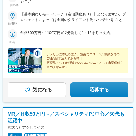
ジニア
仕事内容
【基本的にリモートワーク（在宅勤務あり）】となりますが、プ
ロジェクトによっては全国のクライアント先への出張・駐在とな
勤務地
ります。※配属となるプロジェクトについては、スキルや経験を考
慮の上決定いたします。
年俸800万円～1100万円※12分割して1／12を月々支給。
給与
アメリカに本社を置き、豊富なグローバル実績を持つ
CAIの日本法人である当社。
医薬品・バイオ領域でCQVエンジニアとして市場価値を
高めませんか？
◎年収800万円以上
◎完全週休2日制
◎グローバル基準の環境
◎トレーニング制度充実
気になる
応募する
MR／月収50万円～／スペシャリティPJ中心／50代も
活躍中
株式会社アクセライズ
正社員
5名以上採用