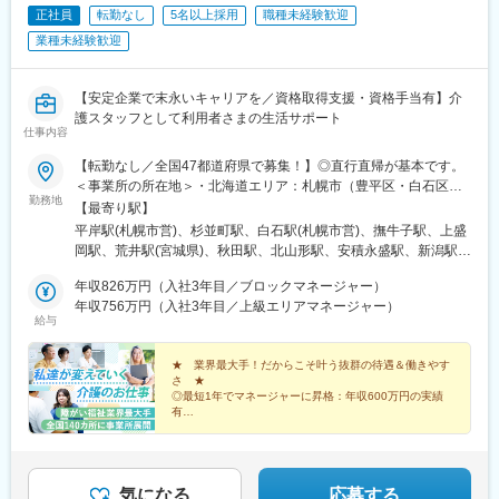
正社員
転勤なし
5名以上採用
職種未経験歓迎
浜松駅、三島田町駅、市役所前駅(長野県)、金沢駅、あすなろう四
日市駅、電鉄富山駅・エスタ前駅、福井駅(福井県)、大阪梅田駅
業種未経験歓迎
(阪神線)、なんば駅(地下鉄)、高槻駅、梅田駅(地下鉄)、宮之阪
駅、大阪阿部野橋駅、北新地駅、四ツ橋駅、七条駅、四条駅(京都
市営)、三宮駅(神戸新交通)、山陽姫路駅、田中口駅、八丁堀駅(広
【安定企業で末永いキャリアを／資格取得支援・資格手当有】介
島県)、高松築港駅、高知橋駅、眉山ロープウェイ山麓駅、天神
護スタッフとして利用者さまの生活サポート
仕事内容
駅、小倉駅(福岡県)、東比恵駅、鹿児島中央駅、水道町駅、五島町
駅、旭橋駅、西早稲田駅、末広町駅(東京都)、立川南駅、高輪ゲー
【転勤なし／全国47都道府県で募集！】◎直行直帰が基本です。
トウェイ駅、九品仏駅、新高島駅、東宿郷駅、葭川公園駅、大神
＜事業所の所在地＞・北海道エリア：札幌市（豊平区・白石区）
宮下駅、大通駅、仙台駅、栄町駅(愛知県)、国際センター駅、日吉
勤務地
／函館市・東北エリア：岩手市／仙台市／秋田市／山形市／郡山
【最寄り駅】
町駅、第一通り駅、三島駅、七ツ屋駅、富山駅、福井城址大名町
市／弘前市・関東エリア：茨城市／栃木市／高崎市／大宮市／習
平岸駅(札幌市営)、杉並町駅、白石駅(札幌市営)、撫牛子駅、上盛
駅、なんば駅(南海線)、大阪駅、天王寺駅、西大橋駅、五条駅(京
志野市／板橋区／多摩市／相模原市／藤沢市／甲府市・東海エリ
岡駅、荒井駅(宮城県)、秋田駅、北山形駅、安積永盛駅、新潟駅、
都市営)、京都河原町駅、神戸三宮駅(阪神)、本通駅、高松駅(香川
ア：静岡市／岡崎市／岐阜市／四日市市／名古屋市・北信越エリ
水戸駅、小山駅、高崎駅、大宮駅(埼玉県)、京成津田沼駅、志村坂
県)、南堀端駅、はりまや橋駅、旦過駅、高見橋駅、熊本城・市役
ア：新潟市／富山市／金沢市／福井市／長野市・関西エリア：大
年収826万円（入社3年目／ブロックマネージャー）
上駅、多摩センター駅、相模原駅、藤沢駅、国母駅、市役所前駅
所前駅、長崎駅(長崎県)、美栄橋駅
阪市／宇治市／西宮市／奈良市／大津市／和歌山市／新宮市・中
年収756万円（入社3年目／上級エリアマネージャー）
(長野県)、県庁前駅(富山県)、上諸江駅、八ツ島駅、岐阜駅、静岡
給与
四国エリア：鳥取市／松江市／岡山市／福山市／広島市／下関市
駅、東岡崎駅、新瑞橋駅、中川原駅、瀬田駅(滋賀県)、宇治駅(奈
／徳島市／高松市／松山市／高知市・九州エリア：福岡市／糟屋
良線)、天満橋駅、西宮駅、奈良駅、六十谷駅、新宮駅、鳥取駅、
郡粕屋町／北九州市／久留米市／佐賀市／長崎市／熊本市／大分
★ 業界最大手！だからこそ叶う抜群の待遇＆働きやす
松江駅、備前西市駅、東福山駅、比治山橋駅、幡生駅、阿波富田
さ ★
市／宮崎市／鹿児島市／沖縄市※受動喫煙防止対策：敷地内禁煙※
駅、元山駅(香川県)、道後公園駅、知寄町二丁目駅、吉塚駅、柚須
◎最短1年でマネージャーに昇格：年収600万円の実績
駐車場あり！車、バイク、自転車などの通勤OK ※地域による※担
駅、木屋瀬駅、西鉄久留米駅、佐賀駅、茂里町駅、健軍町駅、大
有
当するご利用者のご自宅へ訪問していただきます。※ご希望をお伺
◎マネージャーへ昇格後は月給45万円以上可
分駅、宮崎駅、天文館通駅、古島駅、南平岸駅、新津田沼駅、志
◎残業ほぼなし／直行直帰OK！
いし、通いやすい範囲を考慮の上で訪問先を決定いたします！
村三丁目駅、権堂駅、新富町駅(富山県)、妙音通駅、谷町四丁目
駅、西宮駅(ＪＲ線)、新大宮駅、南区役所前駅、道後温泉駅、馬出
九大病院前駅、新木屋瀬駅、スタジアムシティノース駅、いづろ
気になる
応募する