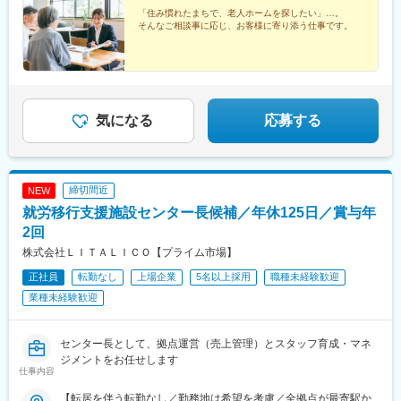
山鼻１９条駅、新水前寺駅、北四番丁駅、岡山駅前駅、門田屋敷
せ執務スペースを予約できるアプリ導入※面談、見学対応など基本
「住み慣れたまちで、老人ホームを探したい」…。
駅、的場町駅、新宿西口駅、栄町駅(愛知県)、西１５丁目駅、電車
そんなご相談事に応じ、お客様に寄り添う仕事です。
直行直帰
事業所前駅、東屯田通駅、郵便局前駅、中納言駅、広島駅
気になる
応募する
締切間近
NEW
就労移行支援施設センター長候補／年休125日／賞与年
2回
株式会社ＬＩＴＡＬＩＣＯ【プライム市場】
正社員
転勤なし
上場企業
5名以上採用
職種未経験歓迎
業種未経験歓迎
センター長として、拠点運営（売上管理）とスタッフ育成・マネ
ジメントをお任せします
仕事内容
【転居を伴う転勤なし／勤務地は希望を考慮／全拠点が最寄駅か