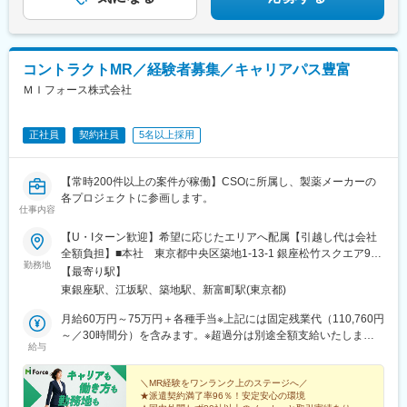
通駅、長野駅、丸の内駅(富山県)、呼続駅、市役所前駅(広島県)、
浦上駅、甲東中学校前駅
コントラクトMR／経験者募集／キャリアパス豊富
ＭＩフォース株式会社
正社員
契約社員
5名以上採用
【常時200件以上の案件が稼働】CSOに所属し、製薬メーカーの
各プロジェクトに参画します。
仕事内容
【U・Iターン歓迎】希望に応じたエリアへ配属【引越し代は会社
全額負担】■本社 東京都中央区築地1-13-1 銀座松竹スクエア9F■
勤務地
勤務エリア：（1）北海道：北海道（2）東北：青森・秋田・岩
【最寄り駅】
手・山形・宮城・福島（3）関東：東京・神奈川・千葉・埼玉・茨
東銀座駅、江坂駅、築地駅、新富町駅(東京都)
城・栃木・群馬（4）甲信越：新潟・長野・山梨（5）東海：愛
知・岐阜・三重・静岡（6）北陸：富山・石川・福井（7）近畿：
月給60万円～75万円＋各種手当※上記には固定残業代（110,760円
大阪・京都・滋賀・奈良・和歌山・兵庫（8）中国：岡山・広島・
～／30時間分）を含みます。※超過分は別途全額支給いたしま
給与
山口・島根・鳥取（9）四国：香川・徳島・高知・愛媛（10）九
す。＼社員の年収例／ 800万円／36歳（入社3年） 860万円／42
州：福岡・大分・宮崎・鹿児島・熊本・佐賀・長崎・沖縄※勤務地
歳（入社4年） 920万円／45歳（入社6年） ※諸手当含む
限定～全国転勤（規定あり）の選択可能※配属エリアは希望に応じ
＼MR経験をワンランク上のステージへ／
★派遣契約満了率96％！安定安心の環境
ます。希望範囲外への転勤はありません。※変更の範囲：会社の定