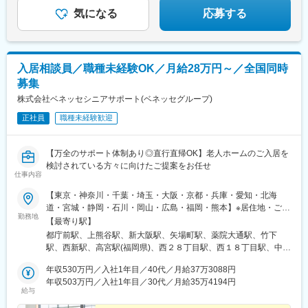
気になる
応募する
入居相談員／職種未経験OK／月給28万円～／全国同時
募集
株式会社ベネッセシニアサポート(ベネッセグループ)
正社員
職種未経験歓迎
【万全のサポート体制あり◎直行直帰OK】老人ホームのご入居を
検討されている方々に向けたご提案をお任せ
仕事内容
【東京・神奈川・千葉・埼玉・大阪・京都・兵庫・愛知・北海
道・宮城・静岡・石川・岡山・広島・福岡・熊本】※居住地・ご希
勤務地
望を考慮の上、上記のいずれかのエリアを担当していただきま
【最寄り駅】
す。※担当エリア内にある、当社事業所や有料老人ホームを拠点と
都庁前駅、上熊谷駅、新大阪駅、矢場町駅、薬院大通駅、竹下
して活動します。★U・Iターン歓迎★直行直帰OK※担当エリアは
駅、西新駅、高宮駅(福岡県)、西２８丁目駅、西１８丁目駅、中央
居住地・ご希望を考慮のうえ、決定いたします。【首都圏】東京
図書館前駅、幌南小学校前駅、味噌天神前駅、新水前寺駅前駅、
都 神奈川県 千葉県 埼玉県【関西】大阪府 京都府 兵庫県
年収530万円／入社1年目／40代／月給37万3088円
北仙台駅、長町南駅、五橋駅、北鉄金沢駅、大元駅、田町駅(岡山
【東海】静岡県 愛知県【北信越】石川県【中国・四国】岡山
年収503万円／入社1年目／30代／月給35万4194円
県)、北長瀬駅、東山・おかでんミュージアム駅、猿猴橋町駅、新
給与
県 広島県【九州】福岡県 熊本県【北海道・東北】札幌市 宮
宿駅、熊谷駅、栄駅(愛知県)、薬院駅、西１１丁目駅、石山通駅、
城県※受動喫煙対策：屋内禁煙／一部喫煙専用室あり※予定に合わ