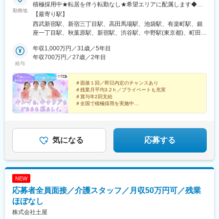
積極採用中★転居を伴う転勤なし★希望エリアに配属します◆ク
勤務地
リニック一覧＜全国100院以上展開＞【北海道・東北】旭川駅前
【最寄り駅】
院、青森院、盛岡院、秋田院、山形院、仙台駅前院、福島院、郡
西武新宿駅、新宿三丁目駅、高田馬場駅、池袋駅、有楽町駅、銀
山院 など【関東】新宿東口院、池袋駅前院、品川院、秋葉原
座一丁目駅、秋葉原駅、新宿駅、渋谷駅、中野駅(東京都)、町田
院、町田院、八王子院、千葉東口院、柏院、船橋院、川崎院、新
駅、立川北駅、八王子駅、品川駅、北千住駅、自由が丘駅、新横
横浜院、大宮東口院、水戸院、つくば院、宇都宮院、高崎院、前
年収1,000万円／31歳／5年目
浜駅、横浜駅、川崎駅、藤沢駅、本厚木駅、大宮駅(埼玉県)、川口
橋院 など【中部】名古屋駅前院 、名古屋栄院、金山院、岐阜
年収700万円／27歳／2年目
駅、川越駅、南越谷駅、宇都宮駅、水戸駅、つくば駅、千葉駅、
給与
院、静岡院、浜松院、三島院、新潟院、金沢院、福井院、富山
京成千葉駅、柏駅、京成船橋駅、松戸駅、高崎駅、前橋駅、旭川
院、長野院、松本院、山梨甲府駅前院 など【近畿】梅田大阪駅
駅、さっぽろ駅、あおば通駅、福島駅(福島県)、郡山駅(福島県)、
前院、大阪阪急梅田駅前院、枚方院、天王寺院、堺院、なんば
＃面接１回／即日内定のチャンスあり
青森駅、盛岡駅、山形駅、秋田駅、矢場町駅、近鉄名古屋駅、金
＃残業月平均3.2ｈ／プライベートも充実
院、心斎橋院、京都駅前院、奈良院、和歌山院、四日市院 など
山駅(愛知県)、豊田市駅、駅前大通駅、名鉄岐阜駅、静岡駅、新浜
＃賞与年2回支給
【中四国】広島院、福山院、松山院、高松院、高知院、徳島院、
松駅、三島広小路駅、長野駅、松本駅、北鉄金沢駅、新潟駅、近
＃全国で積極採用を実施中
松江院、周南徳山駅ビル院 など【九州・沖縄】小倉院、佐賀
鉄四日市駅、電鉄富山駅、福井駅、甲府駅、東梅田駅、大阪難波
全国100院以上を展開する大手美容クリニックだからこ
院、長崎院、熊本院、宮崎院、鹿児島院、那覇院 など【受動喫
駅、高槻市駅、大阪梅田駅(阪急線)、枚方市駅、堺東駅、天王寺駅
そ、「やりがい・高収入・キャリア」のすべてをバラン
煙対策】屋内原則禁煙
前駅、西梅田駅、心斎橋駅、京都駅、烏丸駅、三ノ宮駅、姫路
スよく実現できます！
駅、近鉄奈良駅、和歌山駅、草津駅(滋賀県)、徳山駅、立町駅、福
気になる
応募する
山駅、松江駅、片原町駅(香川県)、松山市駅、蓮池町通駅、徳島
駅、西鉄久留米駅、西鉄福岡駅、平和通駅、博多駅、天神南駅、
鹿児島中央駅前駅、通町筋駅、宮崎駅、長崎駅前駅、佐賀駅、大
分駅、県庁前駅(沖縄県)、新宿西口駅、新宿駅(東京メトロ)、学習
NEW
院下駅、東池袋駅、日比谷駅、銀座駅、岩本町駅、立川駅、京王
応募者全員面接／介護スタッフ／月収50万円可／残業
八王子駅、高輪台駅、奥沢駅、神奈川駅、平沼橋駅、京急川崎
駅、石上駅、新越谷駅、宇都宮駅東口駅、新千葉駅、栄町駅(千葉
ほぼなし
県)、船橋駅、札幌駅、仙台駅(地下鉄)、曽根田駅、栄駅(愛知県)、
株式会社土屋
名古屋駅、西高蔵駅、新豊田駅、新豊橋駅、岐阜駅、新静岡駅、