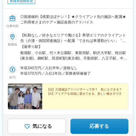
業種未経験歓迎
駅、幸浦駅、緑町駅、堀ノ内駅、蘇我駅、清水駅(愛知県)、烏森
駅、萩原駅(福岡県)、動植物園入口駅、中洲通駅、八尾駅、津久野
駅、新御茶ノ水駅、江古田駅、名城公園駅、近鉄八田駅、神田駅
◎面接確約【残業ほぼナシ！】★クライアント先の施設へ配属★
(鹿児島県)
ご利用者さまのケア＋施設改善のアドバイス
仕事内容
【転勤なし／好きなエリアで働ける】希望エリアのクライアント
先（介護・病院関連施設）へ配属「できれば車通勤がいい」「未
勤務地
経験なので先輩スタッフと一緒に働きたい」等ご相談ください！
【最寄り駅】
━━【配属エリア】━━＜1＞北海道・東北／北海道、岩手※、宮
船堀駅、小台駅、代々木公園駅、東新宿駅、駒沢大学駅、桜台駅
城、福島＜2＞北関東／茨城、栃木、群馬＜3＞首都圏／東京、神
(東京都)、麹町駅、田原町駅(東京都)、不動前駅、八王子駅、中野
奈川、埼玉、千葉＜4＞甲信越／長野、新潟＜5＞東海／愛知、静
坂上駅、調布駅、蓮根駅、後楽園駅、東久留米駅、苗穂駅、琴似
岡、岐阜＜6＞関西／大阪、京都、兵庫、和歌山、奈良※＜7＞中
年収340万円／入社半年／資格なし
駅(函館本線)、新道東駅、西２８丁目駅、郡山駅(福島県)、愛子
四国／広島※、岡山※＜8＞九州／福岡、熊本※、長崎※、大分※、鹿
年収370万円／入社1年目／実務者研修修了
駅、北仙台駅、泉中央駅、作並駅、境町駅、高崎駅、東武宇都宮
給与
児島※☆各所に契約施設があり、住む場所が変わってもキャリアを
駅、大宮駅(埼玉県)、南与野駅、蒲生駅、花崎駅、行田駅、北本
長期的に築くことができます！（※印のエリアは経験者のみ採用中
駅、和光市駅、岩槻駅、志久駅、戸塚安行駅、久喜駅、浜野駅、
です）☆勤務地住所は一例となります。━━【転居希望者向けの
【Q】介護施設アドバイザーって何？ 私にもできる？
六実駅、常盤平駅、みどり台駅、柏駅、小机駅、古淵駅、高座渋
【A】アイデアを現場に還元できる、新しい働き方です
働き方も】━━将来的に地元を離れたい方は、半年ほど地元勤務
谷駅、横浜駅、辻堂駅、淵野辺駅、いずみ中央駅、越後赤塚駅、
後、東京神奈川など首都圏への転勤も可能！移住支援制度（費用
新潟駅、見附駅、名鉄岐阜駅、松本駅、積志駅、東静岡駅、桜橋
会社負担）もあり、早期キャリアアップも見込めます！
駅(静岡県)、小垣江駅、北新川駅、神領駅、名鉄名古屋駅、小野駅
(京都府)、北野白梅町駅、上桂駅、西向日駅、今出川駅、福知山
駅、神宮丸太町駅、古市駅(大阪府)、大日駅、門真南駅、瑞光四丁
目駅、星ケ丘駅(大阪府)、城北公園通駅、南巽駅、崇禅寺駅、尼崎
気になる
応募する
駅(阪神線)、山陽天満駅、加古川駅、新神戸駅、住吉駅(兵庫県・
東海道)、香櫨園駅、中山寺駅、大久保駅(兵庫県)、舞子公園駅、