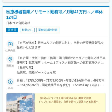
六甲駅、富雄駅、横川駅、小網町駅、吉塚駅、茶山駅(福岡県)、九
大学研都市駅、福大前駅、竜田口駅、熊本駅、和歌山市駅、県庁
医療機器営業／リモート勤務可／月額41万円～／年休
通り駅、代々木八幡駅、立場駅
124日
日本ゴア合同会社
正社員
転勤なし
業種未経験歓迎
【自宅が拠点】担当エリアの顧客に対し、当社の医療機器製品を
提案いただきます
仕事内容
【名古屋・大阪・仙台・福岡・岡山周辺の5エリアで募集／社用車
使用可】就業場所：ホームオフィス／顧客先への直行直帰スタイ
勤務地
ル(1)名古屋エリア愛知県、岐阜県、福井県、三重県(2)大阪エリア
【最寄り駅】
滋賀県、京都府、大阪府、兵庫県、奈良県、和歌山県(3)仙台エリ
品川駅、高輪ゲートウェイ駅
ア宮城県、青森県、秋田県、山形県、岩手県、福島県※上記東北6
件をチームで担当(4)福岡エリア福岡県、大分県、佐賀県、熊本
月額：41万5,000円～71万9,666円 ※年俸の12分割年俸：498万円
県、長崎県、宮崎県、鹿児島県、沖縄県(5)岡山エリア鳥取県、島
～863万5,992円（固定残業手当を含む）＋Sales Pay（内訳）年
給与
根県、岡山県、広島県、山口県※今後は東京エリアでの募集も予定
額（基本給）：450万円～800万円固定残業手当：月4万円～5万
です。◎社用車での訪問が可能です◎訪問のない日は在宅勤務と
3,000円（12時間分）※超過した時間外労働の残業手当は追加支給
なります◎研修、社内の打ち合わせ、イベント等で出社が発生す
◎Sales Pay：年額（基本給）の10％支給あり
【自宅がオフィス】直行直帰＆高い裁量で活躍
トップシェア製品を、自信を持って提案できる営業へ
る可能性がございます◎転勤は基本ありません本社：東京都港区
港南1-8-15 Wビル14F受動喫煙対策：敷地内全面禁煙