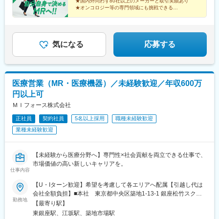
★国内外問わず80社以上のメーカーと取引実績あり
める事業所（リモートワーク含む）
★オンコロジー等の専門領域にも挑戦できる
★直行直帰・リモートも選択可能
★本社勤務や採用・育成など多彩なキャリアパス
気になる
応募する
医療営業（MR・医療機器）／未経験歓迎／年収600万
円以上可
ＭＩフォース株式会社
正社員
契約社員
5名以上採用
職種未経験歓迎
業種未経験歓迎
【未経験から医療分野へ】専門性×社会貢献を両立できる仕事で、
市場価値の高い新しいキャリアを。
仕事内容
【U・Iターン歓迎】希望を考慮して各エリアへ配属【引越し代は
会社全額負担】■本社 東京都中央区築地1-13-1 銀座松竹スクエ
勤務地
ア9F■勤務エリア：（1）北海道：北海道（2）東北：青森・秋
【最寄り駅】
田・岩手・山形・宮城・福島（3）関東：東京・神奈川・千葉・埼
東銀座駅、江坂駅、築地市場駅