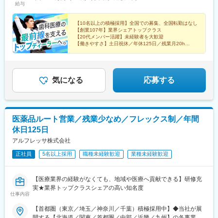
駅、吹田駅(阪急線)、萩ノ茶屋駅、大阪城公園駅、代官山駅、五反
給与
津支店■四日市店■沼津支店＜近畿エリア＞■大阪支店■堺支店■姫
駅、中川原駅、沼津駅、ドーム前駅、鳳駅、手柄駅、荒田八幡
田駅、東三国駅、横浜駅、高根公団駅、代田橋駅、大開駅、吉野
路店＜九州エリア＞■鹿児島支店■熊本店■沖縄店【本社】〒440-
駅、神水交差点駅、美栄橋駅、日の出駅(東京都)、湯島駅、石川町
町駅、神奈川駅、美章園駅、深堀町駅、西ケ原駅、萩山駅、新御
8518 愛知県豊橋市八町通5-7☆豊橋駅より豊橋鉄道市内線乗車
【10名以上の積極採用】全国での募集、全国転勤はなし
駅、八王子駅、ドーム前千代崎駅、騎射場駅、健軍校前駅、御茶
茶ノ水駅、池ノ上駅、護国寺駅、神戸駅(兵庫県)、富士宮駅、三宮
【創業107年】業界シェアトップクラス
『豊橋公園前下車』徒歩5分※敷地内喫煙可能場所あり
ノ水駅、関内駅、九条駅(大阪府)、二中通駅、八丁馬場駅
駅(神戸新交通)、東葉勝田台駅、荏原町駅、下神明駅、虎ノ門駅、
【20代メンバー活躍】未経験者を大歓迎
【働きやすさ】土日祝休／年休125日／残業月20h
早稲田駅(都電荒川線)、東大前駅、中延駅、野田駅(阪神線)、相川
【福利厚生】家族・住宅手当／賞与4カ月／報奨金（イ
駅、豊津駅(大阪府)、中崎町駅、牛込神楽坂駅、大森駅(東京都)、
ンセンティブ）
芦花公園駅、東宮原駅、鳴尾・武庫川女子大前駅、郡山駅(奈良
県)、鰭ケ崎駅、人吉駅、通町筋駅、鎌ケ谷駅、東大手駅、溝の口
気になる
応募する
駅、四天王寺前夕陽ケ丘駅、今池駅(大阪府)、黄金町駅、東神奈川
駅、杉並町駅、上中里駅、神谷町駅、新小平駅、小川町駅(東京
都)、代々木上原駅、高速神戸駅、三宮駅(神戸市営)、勝田台駅、
戸越銀座駅、国会議事堂前駅、新福島駅、江戸川橋駅、久寿川
駅、熊本城・市役所前駅
医薬品ルート営業／残業少なめ／フレックス制／年間
休日125日
アルフレッサ株式会社
正社員
5名以上採用
職種未経験歓迎
業種未経験歓迎
【医療業界の経験がなくても、地域や医療へ貢献できる】研修充
実★業界トップクラスシェアの高い知名度
仕事内容
【首都圏（東京／埼玉／神奈川／千葉）積極採用中】◆当社が展
開する【北海道／関東／首都圏／中部／近畿／九州】の各事業所