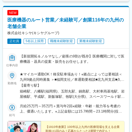
NEW
医療機器のルート営業／未経験可／創業116年の九州の
老舗企業
株式会社キシヤ(キシヤグループ)
正社員
5名以上採用
職種未経験歓迎
業種未経験歓迎
【新規開拓＆ノルマなし／顧客の9割が既存】医療機関に対して医
療機器・器具の提案・販売をお任せします。
仕事内容
★マイカー通勤OK！格安駐車場あり！※拠点によっては要相談＜
九州9拠点同時募集 ＞■福岡支社／車通勤要相談■北九州支店■久留
勤務地
米支店■佐賀営業所■大村営業所■長崎営業所■熊本営業所／車通勤
【最寄り駅】
要相談■飯塚営業所■大分営業所◎勤務先により直行直帰可な場合
箱崎駅、八幡駅(福岡県)、五郎丸駅、鍋島駅、大村車両基地駅、岩
もあり◎希望を考慮し配属先を決定します。◎借り上げ社宅制度
屋橋駅、平成駅、新飯塚駅、牧駅(大分県)、スペースワールド駅、
があります。※初任地から会社都合による転居を伴う異動が発生し
学校前駅(福岡県)
た場合にのみ適用
月給25万円～35万円＋賞与年2回※経験・年齢・能力等を考慮の
上、優遇いたします。※上記金額には15.7時間～23.1時間分(役職
給与
などにより変動)・3万8000円の固定残業代が含まれています。超
過分は、追加支給いたします。※上記金額には一律手当の営業手当
（3.8万円）、住宅手当（1.15万円）、その他手当が含まれていま
【1910年創業】100年以上九州の医療現場を支える企業
面接は1回のみ！応募からたった2週間で内定も！