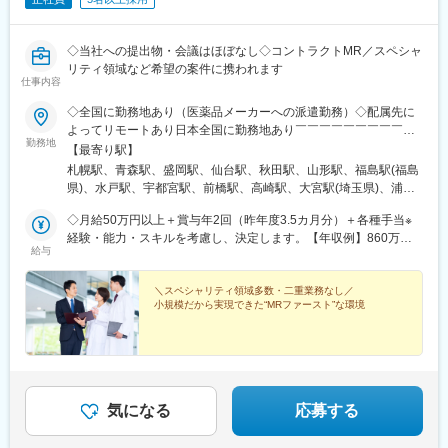
◇当社への提出物・会議はほぼなし◇コントラクトMR／スペシャ
リティ領域など希望の案件に携われます
仕事内容
◇全国に勤務地あり（医薬品メーカーへの派遣勤務）◇配属先に
よってリモートあり日本全国に勤務地あり￣￣￣￣￣￣￣￣￣￣
勤務地
北海道から沖縄県まで…日本全国に勤務地があります。配属先に
【最寄り駅】
ついては希望を最大限に考慮して決定！U・Iターン就職も大歓迎
札幌駅、青森駅、盛岡駅、仙台駅、秋田駅、山形駅、福島駅(福島
です。
県)、水戸駅、宇都宮駅、前橋駅、高崎駅、大宮駅(埼玉県)、浦和
駅、千葉駅、東海神駅、新宿三丁目駅、東京駅、日本橋駅(東京
◇月給50万円以上＋賞与年2回（昨年度3.5カ月分）＋各種手当※
都)、横浜駅、京急川崎駅、新潟駅、富山駅、金沢駅、福井駅、甲
経験・能力・スキルを考慮し、決定します。【年収例】860万円
府駅、長野駅、岐阜駅、静岡駅、名古屋駅、津駅、大津駅、京都
給与
／42歳（月給64万円+賞与）830万円／35歳（月給61万円+賞与）
駅、大阪駅、神戸駅(兵庫県)、奈良駅、和歌山駅、鳥取駅、松江
700万円／30歳（月給51万円+賞与）
駅、岡山駅、広島駅、山口駅(山口県)、徳島駅、高松駅(香川県)、
＼スペシャリティ領域多数・二重業務なし／
松山駅(愛媛県)、高知駅、博多駅、佐賀駅、長崎駅(長崎県)、熊本
小規模だから実現できた“MRファースト”な環境
駅、大分駅、宮崎駅、鹿児島中央駅前駅、さっぽろ駅、仙台駅(地
下鉄)、曽根田駅、宇都宮駅東口駅、中央前橋駅、京成千葉駅、船
橋駅、新宿駅(東京メトロ)、二重橋前駅、三越前駅、新高島駅、川
崎駅、七ツ屋駅、福井駅(福井県)、名鉄岐阜駅、新静岡駅、名鉄名
古屋駅、上栄町駅、西梅田駅、ハーバーランド駅、田中口駅、岡
山駅前駅、高松築港駅、ＪＲ松山駅前駅、高知駅前駅、祇園駅(福
気になる
応募する
岡県)、長崎駅前駅、熊本駅前駅、高見橋駅、北１２条駅、あおば
通駅、東宿郷駅、栄町駅(千葉県)、京成船橋駅、新宿駅、大手町駅