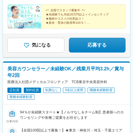
河原町駅、神戸三宮駅(阪神)、本通駅、高松駅(香川県)、南堀端
院、水戸院、つくば院、宇都宮院、高崎院、前橋院など【中部】
す。
駅、はりまや橋駅、旦過駅、高見橋駅、熊本城・市役所前駅、長
名古屋栄院、岐阜院、静岡院、浜松院、三島院、新潟院、金沢
+*. 全国でスタッフ募集中 .*+
崎駅(長崎県)、美栄橋駅
院、福井院、富山院、長野院、松本院、山梨甲府駅前院など【近
★未経験でも月給28万円以上＋インセンティブ
★施術やコスメの社割あり！
畿】大阪駅前院、天王寺院、京都駅前院、奈良院、姫路院、神戸
★産休・育休の取得率100％！
院、和歌山院、四日市院など【中四国】広島院、福山院、松山
院、高松院、高知院、徳島院、松江院、周南徳山駅ビル院【九
先輩スタッフの94％が未経験からの挑戦！
州・沖縄】福岡博多院、小倉院、佐賀院、長崎院、熊本院、宮崎
美容業界が初めてという方も安心してスキルを身に付け
られます♪
院、鹿児島院、那覇院など※受動喫煙対策あり
気になる
応募する
美容カウンセラー／未経験OK／残業月平均3.2h／賞与
年2回
医療法人社団メディカルフロンティア TCB東京中央美容外科
正社員
契約社員
転勤なし
5名以上採用
職種未経験歓迎
業種未経験歓迎
94％が未経験スタート★【ノルマなし＆チーム制】患者様へのカ
ウンセリングや各種ご提案をお任せします
仕事内容
【全国100院以上で募集！】★東京・神奈川・埼玉・千葉エリア