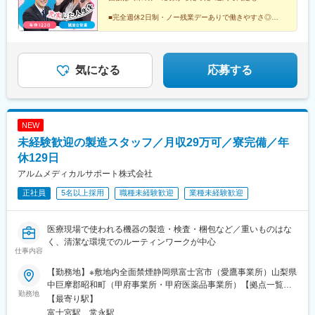
す。＜月収例＞未経験1年目/初任給：275,800円（月給250,000円
+交通費25,800円）
■完全週休2日制・ノー残業デーありで働きやすさ◎
■未経験歓迎！個人ノルマなしで提案に集中！
■産育休復帰率9割超！「くるみん」取得企業
気になる
応募する
NEW
未経験歓迎の製造スタッフ／月収29万可／寮完備／年
休129日
アルムメディカルサポート株式会社
正社員
5名以上採用
職種未経験歓迎
業種未経験歓迎
医療現場で使われる機器の製造・検査・梱包など／重いものはな
く、清潔な環境でのルーティンワークが中心
仕事内容
【勤務地】※敷地内全面禁煙静岡県富士宮市（愛鷹事業所）山梨県
中巨摩郡昭和町（甲府事業所・甲府医薬品事業所）【拠点一覧】
勤務地
札幌採用センター：北海道札幌市中央区北4条西4-1千葉支店：千
【最寄り駅】
葉県千葉市中央区新町1-17新宿採用センター：東京都新宿区西新
富士宮駅、常永駅