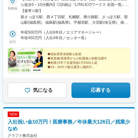
ら徒歩5～10分圏内】◎詳細は『LITALICOワークス 全国一覧』の
勤務地
検索でご確認いただけます。■北海道：札幌、函館■福島県：福
【最寄り駅】
島、郡山■栃木県：宇都宮■埼玉県：さいたま、和光、所沢、越
新さっぽろ駅、西４丁目駅、札幌駅、狸小路駅、さっぽろ駅、郡
谷、草加、朝霞■千葉県：千葉、柏、船橋、松戸、市原■東京都：
山駅(福島県)、福島駅(福島県)、宇都宮駅、大宮駅(埼玉県)、南与
東京23区、八王子、三鷹、府中、立川■神奈川県：横浜、川崎、
野駅、和光市駅、小手指駅、南越谷駅、草加駅、栄町駅(千葉県)、
横須賀、大和、厚木■静岡県：静岡、浜松、富士■愛知県：名古
年収500万円（入社6年目／エリアマネージャー）
柏駅、西船橋駅、松戸駅、水道橋駅、錦糸町駅、岩本町駅、日暮
屋、春日井、尾張旭、豊明、一宮、豊田、岡崎■新潟県：新潟■富
年収450万円（入社4年目／センター長）
里駅(舎人ライナー)、葛西駅、新板橋駅、亀有駅、新小岩駅、向原
給与
山県：富山■大阪府：大阪、池田■奈良県：奈良■京都府：京都、
駅(東京都)、赤羽駅、高田馬場駅、蒲田駅、五反田駅、内幸町駅、
宇治■岡山県：倉敷■広島県：広島、福山■熊本県：熊本■福岡県：
中目黒駅、南新宿駅、新宿御苑前駅、京王八王子駅、三鷹駅、府
久留米※上記には新規開設予定（住所未確定）の拠点もございま
◆福祉業界未経験も歓迎
中駅(東京都)、立川南駅、立川北駅、センター南駅、新横浜駅、関
◆異業種/異業界からの転職者が多数活躍中
す。※上記以外の拠点希望も歓迎※別拠点（ご希望エリア内）での
内駅、桜木町駅、戸塚駅、京急川崎駅、川崎駅、二俣川駅、本厚
◆創業15年で支援実績1万5000人超
ご案内になる可能性あり※受動喫煙対策：屋内全面禁煙★全国に拠
木駅、新潟駅、新静岡駅、浜松駅、丸の内駅(愛知県)、名鉄名古屋
◆20～30代で拠点運営に挑戦可
点があり事例も豊富！共通の相談チャットで、拠点を超えて相談
駅、久屋大通駅、岩塚駅、高蔵寺駅、藤が丘駅(愛知県)、八事駅、
「売上だけで終わらないマネジメントへ」
することができます。
平安通駅、勝川駅、尾張一宮駅、金山駅(愛知県)、豊田市駅、東岡
誰かの人生に向き合い社会課題の解決に挑む仲間を募集
崎駅、北新地駅、大阪梅田駅(阪急線)、西梅田駅、西中島南方駅、
します
石橋阪大前駅、京都河原町駅、烏丸御池駅、大宮駅(京都府)、京都
気になる
応募する
駅、東寺駅、桃山御陵前駅、宇治駅(奈良線)、椥辻駅、倉敷市駅、
広島駅、稲荷町駅(広島県)、横川駅、立町駅、水道町駅、新札幌
駅、西８丁目駅、豊水すすきの駅、曽根田駅、新越谷駅、葭川公
園駅、京成西船駅、九段下駅、秋葉原駅、日暮里駅、板橋駅、大
NEW
塚駅(東京都)、赤羽岩淵駅、西早稲田駅、京急蒲田駅、不動前駅、
入社祝い金10万円！医療事務／年休最大126日／残業少
新橋駅、代官山駅、新宿駅、新宿三丁目駅、八王子駅、府中競馬
正門前駅、立川駅、日本大通り駅、静岡駅、第一通り駅、伏見駅
なめ
(愛知県)、近鉄名古屋駅、栄町駅(愛知県)、大曽根駅、名鉄一宮
クラフト株式会社