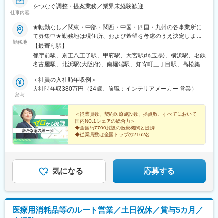
をつなぐ調整・提案業務／業界未経験歓迎
仕事内容
★転勤なし／関東・中部・関西・中国・四国・九州の各事業所に
て募集中★勤務地は現住所、および希望を考慮のうえ決定します
勤務地
★一部勤務地では自動車通勤OK（面接などでご相談ください）
【最寄り駅】
【各事業部・オフィス】■東京第二事業部（5名在籍）・新宿オフ
都庁前駅、京王八王子駅、甲府駅、大宮駅(埼玉県)、横浜駅、名鉄
ィス・八王子オフィス・山梨オフィス■大宮事業部（10名在籍）■
名古屋駅、北浜駅(大阪府)、南堀端駅、知寄町三丁目駅、高松築港
横浜事業部（7名在籍）■名古屋事業部（3名在籍）■大阪事業部
駅、博多駅、辛島町駅、南新宿駅、八王子駅、新高島駅、国際セ
（11名在籍）■広島事業部（10名在籍）・松山オフィス・高知オ
＜社員の入社時年収例＞
ンター駅、なにわ橋駅、松山市駅、高松駅(香川県)、東比恵駅、慶
フィス・高松オフィス※県をまたいだ出張が発生いたします。■福
入社時年収380万円（24歳、前職：インテリアメーカー 営業）
徳校前駅、新宿駅、高島町駅、近鉄名古屋駅、淀屋橋駅、片原町
給与
岡事業部（11名在籍）・福岡オフィス・熊本オフィス※受動喫煙
駅(香川県)、西辛島町駅
対策：屋内全面禁煙
＜従業員数、契約医療施設数、拠点数、すべてにおいて
国内NO.1シェアの総合力＞
◆全国約7700施設の医療機関と提携
◆従業員数は全国トップの2162名
◆スーパーフレックスタイム制
※CRCばんく「SMO企業ランキングシェア1位」2025年
度
気になる
応募する
医療用消耗品等のルート営業／土日祝休／賞与5カ月／