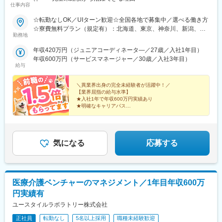
仕事内容
☆転勤なしOK／UIターン歓迎☆全国各地で募集中／選べる働き方
☆寮費無料プラン（規定有）：北海道、東京、神奈川、新潟、三
勤務地
重、滋賀、沖縄☆マイカー通勤手当有【1／地元マネージャーコー
ス】◇地元採用・転勤なし可■東北／北海道、青森、岩手、宮城、
年収420万円（ジュニアコーディネータ―／27歳／入社1年目）
山形、福島■関東甲信越／茨城、栃木、群馬、埼玉、千葉、東京、
年収600万円（サービスマネージャー／30歳／入社3年目）
神奈川、新潟、富山、山梨、長野■東海／岐阜、静岡、愛知、三重
給与
■関西／滋賀、京都、大阪、兵庫、奈良、和歌山■中国・四国／岡
山、広島、山口、徳島、香川、愛媛、高知■九州／福岡、佐賀、長
＼異業界出身の完全未経験者が活躍中！／
崎、熊本、大分、宮崎、鹿児島、沖縄☆江戸川・川崎・湘南・川
【業界屈指の給与水準】
★入社1年で年収600万円実績あり
越・香川・徳島・青森・多摩川にて新規オープン★別事業へのキ
★明確なキャリアパス
ャリアチェンジによる昇格可能☆ページ下部「勤務地の一例」も
★介護経験ゼロからマネージャー輩出
ご参照ください【2／全国マネージャーコース】◆全国募集／引越
★資格取得費用は会社負担
し手当・社宅◆入社半年の養成期間中は東京・神奈川・埼玉／所
★完全週休2日／転勤なし・UIターン可
在地はHP参照⇒養成期間後の勤務地は現在お住まいの地域又はジ
気になる
応募する
ェネラルマネージャーと相談の上決定◆引越し手当支給・家賃無
料の借り上げ社宅提供☆早期キャリアアップしたい方に最適なポ
ジション
医療介護ベンチャーのマネジメント／1年目年収600万
円実績有
ユースタイルラボラトリー株式会社
正社員
転勤なし
5名以上採用
職種未経験歓迎