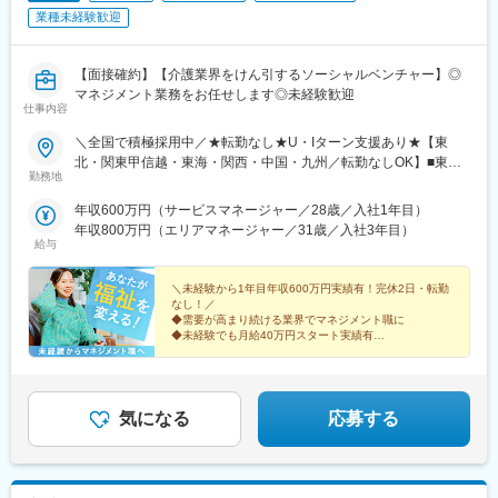
業種未経験歓迎
【面接確約】【介護業界をけん引するソーシャルベンチャー】◎
マネジメント業務をお任せします◎未経験歓迎
仕事内容
＼全国で積極採用中／★転勤なし★U・Iターン支援あり★【東
北・関東甲信越・東海・関西・中国・九州／転勤なしOK】■東北
勤務地
／北海道、青森、岩手、宮城、山形、福島■関東甲信越／茨城、栃
木、群馬、埼玉、千葉、東京、神奈川、新潟、富山、山梨、長野■
年収600万円（サービスマネージャー／28歳／入社1年目）
東海／岐阜、静岡、愛知、三重■関西／滋賀、京都、大阪、兵庫、
年収800万円（エリアマネージャー／31歳／入社3年目）
奈良、和歌山■中国・四国／岡山、広島、山口、徳島、香川、愛
給与
媛、高知■九州／福岡、佐賀、長崎、熊本、大分、宮崎、鹿児島、
沖縄★【エリア勤務希望・移住希望の方優遇】：サポート制度も
＼未経験から1年目年収600万円実績有！完休2日・転勤
充実していますので、現在のお住まいに関わらずご希望をお知ら
なし！／
◆需要が高まり続ける業界でマネジメント職に
せください！☆『寮費無料プラン』あり（規定有）：下記勤務地
◆未経験でも月給40万円スタート実績有
希望・移住希望の方はお気軽にご相談ください！※【北海道】【東
◆30～40代の女性マネジャー多数活躍中
京都】【神奈川県】【新潟県】【三重県】【滋賀県】【沖縄県】
◆会社負担で資格取得可能
での勤務の場合★全国のご希望勤務地へU・Iターン可能・初期費
◆株式上場を目指す急成長ベンチャー
用会社負担等の移住支援あり（規定有）・U・Iターン転勤希望者
気になる
応募する
への1年間の支援あり（規定有）★江戸川・川崎・湘南・川越・香
川・徳島・青森にて新規事業所オープン！