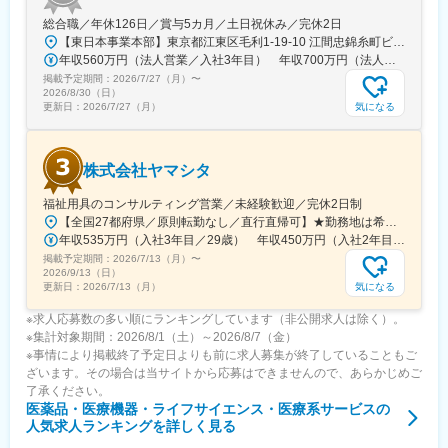
総合職／年休126日／賞与5カ月／土日祝休み／完休2日
【東日本事業本部】東京都江東区毛利1-19-10 江間忠錦糸町ビル※訪問先からの直行直帰が可能です！＜アクセス＞・JR総武線（快速・各駅停車）／東京メトロ半蔵門線 錦糸町駅より徒歩5分・東京メトロ半蔵門線／都営新宿線 住吉駅より徒歩5分※受動喫煙対策:屋内全面禁煙
年収560万円（法人営業／入社3年目） 年収700万円（法人営業・チームリーダー／入社5年目）
掲載予定期間：
2026/7/27（月）
〜
2026/8/30（日）
気になる
更新日：
2026/7/27（月）
株式会社ヤマシタ
福祉用具のコンサルティング営業／未経験歓迎／完休2日制
【全国27都府県／原則転勤なし／直行直帰可】★勤務地は希望を考慮★拠点により車通勤OK※充足状況により、ご希望の勤務地での募集が終了している場合があります。※転居を伴う転勤の有無は、半年ごとに希望を伺い、選択いただけます。■東北■・宮城県（仙台市）■関東■・東京都（東京23区など）・神奈川県（横浜市など）・埼玉県（さいたま市など）・千葉県（千葉市など）・茨城県（水戸市）・栃木県（宇都宮市／足利市）・群馬県（前橋市）■東海■・愛知県（名古屋市／豊田市／豊橋市／小牧市）・静岡県（静岡市／浜松市／沼津市／焼津市／富士市）・岐阜県（岐阜市）・三重県（四日市市）■信越・北陸■・長野県（長野市）・山梨県（甲府市）・石川県（金沢市）・富山県（富山市）・福井県（福井市）■関西■・大阪府・兵庫県（神戸市／尼崎市／姫路市）・京都府（京都市）・奈良県（奈良市／天理市）・滋賀県（大津市／彦根市）・和歌山県（和歌山市／田辺市）■中国■・広島県（広島市）・岡山県（岡山市）■四国■・香川県（高松市）■九州■・福岡県（福岡市）
年収535万円（入社3年目／29歳） 年収450万円（入社2年目／26歳）
掲載予定期間：
2026/7/13（月）
〜
2026/9/13（日）
気になる
更新日：
2026/7/13（月）
※求人応募数の多い順にランキングしています（非公開求人は除く）。
※集計対象期間：2026/8/1（土）～2026/8/7（金）
※事情により掲載終了予定日よりも前に求人募集が終了していることもご
ざいます。その場合は当サイトから応募はできませんので、あらかじめご
了承ください。
医薬品・医療機器・ライフサイエンス・医療系サービス
の
人気求人ランキングを詳しく見る