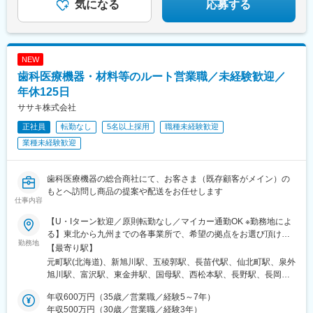
気になる
応募する
久地駅、宿河原駅、湯河原駅、善行駅、駒込駅、みらい平駅、西
鉄平尾駅、中板橋駅、御成門駅、青梅街道駅、御茶ノ水駅、東久
留米駅、東北沢駅、東浦和駅、鉄道博物館駅、越谷レイクタウン
駅、蒲生駅、中浦和駅、さいたま新都心駅、茗荷谷駅、中山観音
NEW
駅、逆瀬川駅、売布神社駅、香西駅、朝霧駅、こううん、ハーバ
ーランド駅、加太駅(和歌山県)、魚住駅、荒島駅、三鷹駅、西富士
歯科医療機器・材料等のルート営業職／未経験歓迎／
宮駅、三ノ宮駅、厚岸駅、豊科駅、野田市駅、東武動物公園駅、
年休125日
村上駅(千葉県)、青葉台駅、浦安駅(千葉県)、旗の台駅、戸越駅、
ササキ株式会社
町田駅、虎ノ門ヒルズ駅、池袋駅、早稲田駅(東京メトロ)、花小金
井駅、江田駅(神奈川県)、小平駅、根津駅、千歳烏山駅、荏原中延
正社員
転勤なし
5名以上採用
職種未経験歓迎
駅、田丸駅、大網駅、福島駅(大阪環状線)、五稜郭駅、羽前大山
業種未経験歓迎
駅、祖師ケ谷大蔵駅、黒川駅(愛知県)、富良野駅、武佐駅(北海
道)、西大井駅、幡ケ谷駅、土浦駅、つくば駅、信濃吉田駅、岩村
田駅、新鉾田駅、港南台駅、戸塚駅、西九条駅、上新庄駅、江坂
歯科医療機器の総合商社にて、お客さま（既存顧客がメイン）の
駅、尾崎駅、天神橋筋六丁目駅、東水戸駅、日立駅、南中郷駅、
もとへ訪問し商品の提案や配送をお任せします
神楽坂駅、大泉学園駅、大森海岸駅、八王子みなみ野駅、戸越公
仕事内容
園駅、一之江駅、西浦和駅、郡山富田駅、新木駅(千葉県)、甲子園
【U・Iターン歓迎／原則転勤なし／マイカー通勤OK ※勤務地によ
駅、みつわ台駅、川口元郷駅、塚田駅、相模大野駅、近鉄郡山
る】東北から九州までの各事業所で、希望の拠点をお選び頂けま
駅、大和駅(神奈川県)、八街駅、豊中駅、和泉府中駅、東金駅、林
勤務地
す！＜北海道エリア＞■札幌支店■旭川店■函館店＜東北エリア＞■
【最寄り駅】
崎松江海岸駅、学研奈良登美ケ丘駅、東我孫子駅、たまプラーザ
八戸店■盛岡支店■秋田店■仙台支店■山形営業所＜北陸エリア＞■
元町駅(北海道)、新旭川駅、五稜郭駅、長苗代駅、仙北町駅、泉外
駅、南流山駅、堀切菖蒲園駅、淀駅、石田駅(京都府)、東海学園前
甲府支店■松本支店■長野店■長岡店＜首都圏エリア＞■東京支店■
旭川駅、富沢駅、東金井駅、国母駅、西松本駅、長野駅、長岡
駅、人吉温泉駅、青山駅(岩手県)、藤崎宮前駅、中野島駅、初富
本郷支店■池袋支店■東京北支店■千葉支店■柏営業所■埼玉支店■埼
駅、芝浦ふ頭駅、本郷三丁目駅、池袋駅、六町駅、天台駅、柏の
駅、津久野駅、小手指駅、上尾駅、桶川駅、下妻駅、赤塚駅、西
玉鴻巣店■厚木支店■横浜支店■高崎営業所■情報機器開発営業部
年収600万円（35歳／営業職／経験5～7年）
葉キャンパス駅、北与野駅、鴻巣駅、本厚木駅、伊勢佐木長者町
宮北口駅、清水駅(愛知県)、蒔田駅、武蔵溝ノ口駅、大阪上本町
（八王子支店内）＜東海エリア＞■岡崎支店■浜松支店■岐阜支店■
年収500万円（30歳／営業職／経験3年）
駅、高崎駅、京王八王子駅、美合駅、助信駅、西岐阜駅、久居