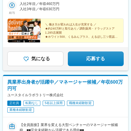
広島／島根／岡山／山口／徳島／愛媛／香川■九州・沖縄福岡／大
入社2年目／年収460万円
鹿島神宮駅、大宝駅、土浦駅、後台駅、黒磯駅、上今市駅、渋川
分／宮崎／鹿児島／熊本／長崎／沖縄＜オンライン面接実施中＞
入社3年目／年収630万円
駅、太田駅(群馬県)、大森台駅、青堀駅、南与野駅、武蔵高萩駅、
給与
その他、下記「勤務地一覧」よりご確認ください藤枝営業所：静
八潮駅、鴨居駅、倉見駅、磯部駅(石川県)、徳田駅(石川県)、上枝
岡県静岡県島田市道悦3-14-2三島営業所：静岡県田方郡函南町肥
駅、砺波駅、片原町駅(富山県)、速星駅、春江駅、水落駅、しんざ
田字南中道476中津川営業所：岐阜県中津川市中津川字大西667-1
＼ 働き方が変われば人生が充実する ／
駅、上越妙高駅、信州中野駅、附属中学前駅、切石駅、岩村田
★約240万軒と取引あり／調剤薬局・ドラッグストア
田辺営業所：和歌山県田辺市三栖字三反田130-5京都北営業所：京
駅、西上田駅、酒折駅、禾生駅、富士駅、古庄駅、半田駅、荒子
1,285店展開
都府京都市北区上賀茂向縄手町16滑川営業所：富山県滑川市柳原
川公園駅、妙興寺駅、六軒駅(三重県)、霞ケ浦駅、光善寺駅、平野
★ホワイト500、くるみんプラス、えるぼし三ツ星認定
字宮ノ東41-29※詳細は「会社概要」欄HPから
企業
駅(地下鉄)、久米田駅、ケーブル八幡宮山上駅、田村駅、唐崎駅、
★成果は毎月インセンティブで還元／正当な評価で頑張
筒井駅、豊岡駅(兵庫県)、新宮駅、安芸長束駅、安浦駅、周布駅、
りは給与に反映
出雲市駅、高野駅、西富井駅、周防下郷駅、櫛ケ浜駅、府中駅(徳
島県)、北久米駅、北宇和島駅、伏石駅、下曽根駅、高城駅、杵築
気になる
応募する
駅、宮崎駅、日向庄内駅、門川駅、志布志駅、日宇駅、玉名駅、
赤嶺駅、下菅谷駅、長沼駅(静岡県)
異業界出身者が活躍中／マネージャー候補／年収600万
円可
ユースタイルラボラトリー株式会社
正社員
転勤なし
5名以上採用
職種未経験歓迎
業種未経験歓迎
【全員面接】業界を変える大型ベンチャーのマネージャー候補
枠 ■■完全未経験から活躍できる理由■■