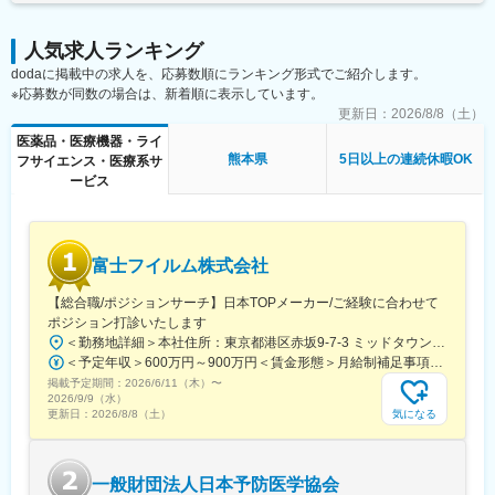
(東京都)、茅場町駅、高島町駅、電鉄富山駅、福井城址大名町駅、
日吉町駅、大阪梅田駅(阪神線)、高速神戸駅、西川緑道公園駅、猿
人気求人ランキング
猴橋町駅、大手町駅(愛媛県)、高知橋駅、五島町駅、二本木口駅、
鹿児島中央駅
dodaに掲載中の求人を、応募数順にランキング形式でご紹介します。
※応募数が同数の場合は、新着順に表示しています。
更新日：
2026/8/8（土）
医薬品・医療機器・ライ
熊本県
5日以上の連続休暇OK
フサイエンス・医療系サ
ービス
富士フイルム株式会社
【総合職/ポジションサーチ】日本TOPメーカー/ご経験に合わせて
ポジション打診いたします
＜勤務地詳細＞本社住所：東京都港区赤坂9-7-3 ミッドタウン・ウェスト勤務地最寄駅：東京メトロ日比谷線／都営大江戸線／六本木駅受動喫煙対策：敷地内全面禁煙
＜予定年収＞600万円～900万円＜賃金形態＞月給制補足事項なし＜賃金内訳＞月額（基本給）：300,000円～500,000円＜月給＞300,000円～500,000円＜昇給有無＞有＜残業手当＞有賃金はあくまでも目安の金額であり、選考を通じて上下する可能性があります。月給(月額)は固定手当を含めた表記です。
掲載予定期間：
2026/6/11（木）
〜
2026/9/9（水）
気になる
更新日：
2026/8/8（土）
一般財団法人日本予防医学協会