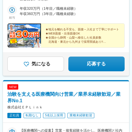
宿1-25-1甲府支店：山梨県中巨摩郡昭和町西条5040甲府研修セン
ター・お仕事相談センター：山梨県甲斐市西八幡4427-1三島本
年収320万円（1年目／職種未経験）
社：静岡県三島市寿町5-10富士支店：静岡県富士市錦町1-2-3富士
年収360万円（3年目／職種未経験）
給与
宮研修・就労サポートセンター：静岡県富士宮市舞々木町273名
古屋採用センター：愛知県名古屋市中村区名駅4-24-5広島採用セ
ンター：広島県広島市南区的場町1-1-21山口支店：山口県山口市
★地元を離れる不安も、面接～入社まで丁寧にサポート
★WEB面接・出張面接OK
小郡高砂町1-8熊本採用センター：熊本県熊本市中央区安政町3-16
★全国から静岡・山梨へ移住した社員多数
北海道・東北から九州まで採用実績あり!!
★寮完備（家電・Wi-Fi付き）
★説明会だけの参加も歓迎
気になる
応募する
NEW
治験を支える医療機関向け営業／業界未経験歓迎／業
界No.1
株式会社ＥＰＬｉｎｋ
正社員
転勤なし
5名以上採用
業種未経験歓迎
【医療機関への提案】営業・接客経験を活かし、医療機関と社内