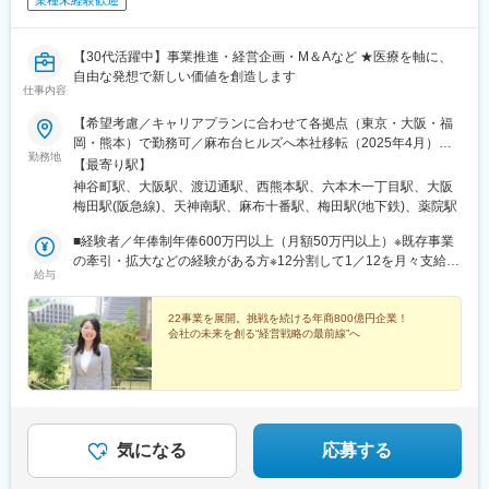
業種未経験歓迎
【30代活躍中】事業推進・経営企画・M＆Aなど ★医療を軸に、
自由な発想で新しい価値を創造します
仕事内容
【希望考慮／キャリアプランに合わせて各拠点（東京・大阪・福
岡・熊本）で勤務可／麻布台ヒルズへ本社移転（2025年4月）】
勤務地
◎勤務地のご希望は面接時にご相談ください■東京都港区麻布台1-
【最寄り駅】
3-1 麻布台ヒルズ森JPタワー27F・東京メトロ日比谷線「神谷町
神谷町駅、大阪駅、渡辺通駅、西熊本駅、六本木一丁目駅、大阪
駅」より徒歩6分（地下通路直結）・東京メトロ南北線「六本木一
梅田駅(阪急線)、天神南駅、麻布十番駅、梅田駅(地下鉄)、薬院駅
丁目駅」より徒歩7分（地下通路直結）■大阪府大阪市北区大深町
3-1 グランフロント大阪北館ナレッジキャピタル6F・JR各線「大
■経験者／年俸制年俸600万円以上（月額50万円以上）※既存事業
阪駅」より徒歩5分・阪急線 阪神線「大阪梅田駅」より徒歩3分■
の牽引・拡大などの経験がある方※12分割して1／12を月々支給※
給与
福岡県福岡市中央区渡辺通3-5-11・地下鉄七隈線「渡辺通駅」よ
管理監督者としての採用のため残業代は支給なし■未経験者／月給
り徒歩1分・地下鉄大神空港線「大神駅」より徒歩10分■熊本県熊
制月給29万円～43万円（固定残業代含む）※固定残業代は、時間
本市南区御幸木部1-1-1・熊本空港より車で約40分・交通センター
外労働の有無に関わらず月20時間分を、月3万7250円～5万5750
22事業を展開。挑戦を続ける年商800億円企業！
会社の未来を創る“経営戦略の最前線”へ
よりバスで約25分 熊本バス御幸木部行き「桜十字病院前」下車
円支給。超過分は追加で支給します。◎いずれも経験・スキル・
※受動喫煙防止対策あり：屋内禁煙※事業展開により転勤の可能性
能力を考慮し給与を決定します※配属拠点により支給方法の変更あ
はありますが、希望しない転勤はありません
り
気になる
応募する