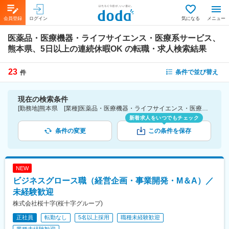
会員登録
ログイン
気になる
メニュー
医薬品・医療機器・ライフサイエンス・医療系サービス、
熊本県、5日以上の連続休暇OK
の転職・求人検索結果
23
条件で並び替え
件
現在の検索条件
[勤務地]熊本県 [業種]医薬品・医療機器・ライフサイエンス・医療系サービス [詳細条件](休日・働き方)5日以上の連続休暇OK
新着求人をいつでもチェック
条件の変更
この条件を保存
NEW
ビジネスグロース職（経営企画・事業開発・M＆A）／
未経験歓迎
株式会社桜十字(桜十字グループ)
正社員
転勤なし
5名以上採用
職種未経験歓迎