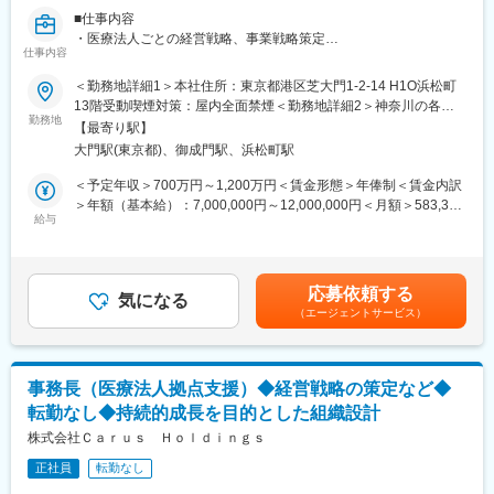
の職種（生活支援員など）や役割として勤務する（賃金は同じ）
■仕事内容
場合があります。
・医療法人ごとの経営戦略、事業戦略策定
身体介助・入浴介助・排泄介助・食事介助・レクリエーションな
仕事内容
・院長、看護師を含むスタッフマネジメント、医療機関介護施設
ど生活支援員業務全般
などとの連携業務
＜勤務地詳細1＞本社住所：東京都港区芝大門1-2-14 H1O浜松町
エリアマネージャーへ職種変更時に異動となることがあります。
・クリニックの経営収支・財務諸表の確認、税理士との連携など
13階受動喫煙対策：屋内全面禁煙＜勤務地詳細2＞神奈川の各施
勤務地
設住所：神奈川県 受動喫煙対策：屋内全面禁煙＜勤務地詳細3＞
５か所程度の複数事業所の統括マネジメントを担当いただく予定
【最寄り駅】
元々地域で長く運営をされていた診療所や介護施設の運営を引き
埼玉県の各施設住所：埼玉県 受動喫煙対策：屋内全面禁煙変更の
です。
大門駅(東京都)、御成門駅、浜松町駅
継ぎ、日本のそれぞれの地域での医療や介護を守り発展させてい
範囲：会社の定める事業所
【担当の可能性がある施設】
くことをビジョンに掲げて、法人グループを運営しています。
＜予定年収＞700万円～1,200万円＜賃金形態＞年俸制＜賃金内訳
老人ホーム、障がい・認知症グループホーム、通所介護、生活介
＞年額（基本給）：7,000,000円～12,000,000円＜月額＞583,333
護、就労継続B、放課後等デイ、訪問看護・介護等
■当社について
給与
円～1,000,000円（12分割）＜昇給有無＞有＜残業手当＞無＜給
当社の創業者であり代表医師を務めている今野健一郎が、2018年
与補足＞・残業手当無・22時～翌5時における深夜・休日割増賃
※転居を伴う転勤や出張の可能性があり。
に事業承継した栃木県の診療所を皮切りに、その後2020年2月に
金は、深夜割増賃金、休日割増賃金支給賃金はあくまでも目安の
医療法人化するとともにグループ展開を開始したことが事業の始
金額であり、選考を通じて上下する可能性があります。月給(月額)
■当社について：
応募依頼する
まりです。
気になる
は固定手当を含めた表記です。
・社名の「ラシエル」には、障がいをお持ちの方が、その障がい
（エージェントサービス）
2024年3月には、全国各地で承継した医療法人の今後のより良い
という「個性」を活かし、「らしく（rasiku）」生きる場・つな
運営や持続的な成長を目的として本社集約型の組織設計として、
がりを「得る（el）」、「らしく （rasiku）」 生きるを「応援す
メディカルサービス法人を立ち上げました。
る（yell）」という2つの想いを込めています。
・医療・介護・障がい福祉事業で全国に22社500以上の事業を運
事務長（医療法人拠点支援）◆経営戦略の策定など◆
今後は全国的に多数の医療法人をグループ化を加速していき、今
営するビオネストグループの一員です。
転勤なし◆持続的成長を目的とした組織設計
後はグループ売上高120億円、スタッフ数1,000名を超える事業規
心を込めてご利用者の支援を行っております。
模に成長していく見込みです。ゆくゆくは、患者さんたちへの最
株式会社Ｃａｒｕｓ Ｈｏｌｄｉｎｇｓ
高のホスピタリティ、働くスタッフたちには働きやすさと十分な
正社員
転勤なし
待遇が実現した職場環境、そして日本全国での医療介護サービス