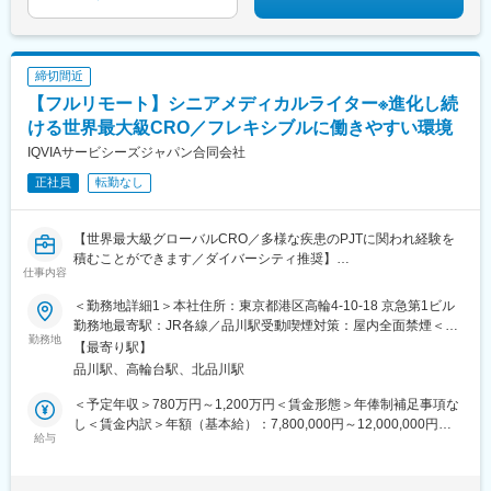
締切間近
【フルリモート】シニアメディカルライター※進化し続
ける世界最大級CRO／フレキシブルに働きやすい環境
IQVIAサービシーズジャパン合同会社
正社員
転勤なし
【世界最大級グローバルCRO／多様な疾患のPJTに関われ経験を
積むことができます／ダイバーシティ推奨】
仕事内容
Medical Writing部門では、国内外の製薬会社・ベンチャー企業等
から、幅広い治療分野の業務を受託しているため、様々な文書作
＜勤務地詳細1＞本社住所：東京都港区高輪4-10-18 京急第1ビル
成に携わり、非常に多くの経験をすることができます。また、社
勤務地最寄駅：JR各線／品川駅受動喫煙対策：屋内全面禁煙＜勤
内の教育システムも充実しており、新規案件に対して専門的なア
勤務地
務地詳細2＞全国住所：全国 ※希望勤務地はアドバイザーにお伝
【最寄り駅】
プローチが可能な体制になっています。
えください。 受動喫煙対策：屋内全面禁煙変更の範囲：会社の定
品川駅、高輪台駅、北品川駅
める事業所
■仕事内容：
＜予定年収＞780万円～1,200万円＜賃金形態＞年俸制補足事項な
リード・メディカル・ライターとして次のような業務をお任せし
し＜賃金内訳＞年額（基本給）：7,800,000円～12,000,000円＜
ます。
給与
月額＞650,000円～1,000,000円（12分割）＜昇給有無＞有＜残業
・臨床試験関連文書（治験実施計画書、治験総括報告書、コモン
手当＞無＜給与補足＞上記給与は業績賞与込みの想定年収です。
テクニカルドキュメント）の作成およびレビュー業務
詳細は経験・能力・資格等考慮し、同社規程に則して決定しま