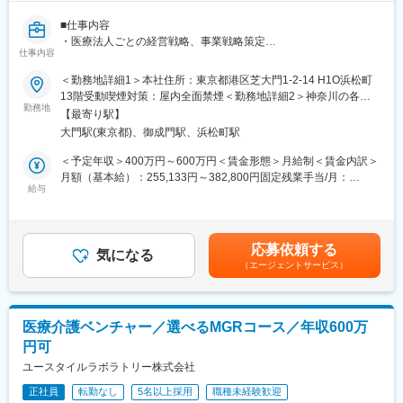
の持続性の３つを実現できる会社として大きく成長していくこと
を目指して経営をしております。
■仕事内容
・医療法人ごとの経営戦略、事業戦略策定
今後日本、特に地方では2040年までは高齢者の数が増え続け、そ
仕事内容
・院長、看護師を含むスタッフマネジメント、医療機関介護施設
の後は人口減少による患者、医療者ともに減少していきます。
などとの連携業務
＜勤務地詳細1＞本社住所：東京都港区芝大門1-2-14 H1O浜松町
そのような社会情勢の変化を見据えて、グループ法人としての一
・クリニックの経営収支・財務諸表の確認、税理士との連携など
13階受動喫煙対策：屋内全面禁煙＜勤務地詳細2＞神奈川の各施
体となって事業展開できる強みを活かし、安全で安心な医療介護
勤務地
設住所：神奈川県 受動喫煙対策：屋内全面禁煙＜勤務地詳細3＞
提供体制・就労環境を作るべく、これまでの医療サービス、医療
【最寄り駅】
元々地域で長く運営をされていた診療所や介護施設の運営を引き
埼玉県の各施設住所：埼玉県 受動喫煙対策：屋内全面禁煙変更の
機関支援会社の枠にとらわれずにチャレンジしていきたいと思っ
大門駅(東京都)、御成門駅、浜松町駅
継ぎ、日本のそれぞれの地域での医療や介護を守り発展させてい
範囲：会社の定める事業所
ています。
くことをビジョンに掲げて、法人グループを運営しています。
＜予定年収＞400万円～600万円＜賃金形態＞月給制＜賃金内訳＞
その上で、10年以内に母体である株式会社の上場も見据え運営し
月額（基本給）：255,133円～382,800円固定残業手当/月：
ていきたいと考えております。
■当社について
給与
78,200円～117,200円（固定残業時間40時間0分/月）超過した時
当社の創業者であり代表医師を務めている今野健一郎が、2018年
間外労働の残業手当は追加支給＜月給＞333,333円～500,000円
変更の範囲：無
に事業承継した栃木県の診療所を皮切りに、その後2020年2月に
（一律手当を含む）＜昇給有無＞有＜残業手当＞有賃金はあくま
医療法人化するとともにグループ展開を開始したことが事業の始
でも目安の金額であり、選考を通じて上下する可能性がありま
応募依頼する
まりです。
気になる
す。月給(月額)は固定手当を含めた表記です。
（エージェントサービス）
2024年3月には、全国各地で承継した医療法人の今後のより良い
運営や持続的な成長を目的として本社集約型の組織設計として、
メディカルサービス法人を立ち上げました。
医療介護ベンチャー／選べるMGRコース／年収600万
今後は全国的に多数の医療法人をグループ化を加速していき、今
円可
後はグループ売上高120億円、スタッフ数1,000名を超える事業規
模に成長していく見込みです。ゆくゆくは、患者さんたちへの最
ユースタイルラボラトリー株式会社
高のホスピタリティ、働くスタッフたちには働きやすさと十分な
正社員
転勤なし
5名以上採用
職種未経験歓迎
待遇が実現した職場環境、そして日本全国での医療介護サービス