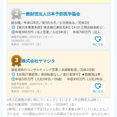
■「働きやすい環境づくり」への取り組み：
フレキシブルスタイルワーク：働く場所はオフィスに拘らず、
「効率的で生産性の高い業務を実施できる場所で勤務する」とい
一般財団法人日本予防医学協会
う考え方で、より柔軟な働き方を導入しています。
フレックスタイム制：コアタイムを設けないフレックスタイム制
総合職／年休126日／賞与5カ月／土日祝休み／完休2日
を採用しています。
【東日本事業本部】東京都江東区毛利1-19-10 江間忠錦糸町ビル※訪問先からの直行直帰が可能です！＜アクセス＞・JR総武線（快速・各駅停車）／東京メトロ半蔵門線 錦糸町駅より徒歩5分・東京メトロ半蔵門線／都営新宿線 住吉駅より徒歩5分※受動喫煙対策:屋内全面禁煙
年収560万円（法人営業／入社3年目） 年収700万円（法人営業・チームリーダー／入社5年目）
変更の範囲：会社の定める業務
掲載予定期間：
2026/7/27（月）
〜
2026/8/30（日）
気になる
更新日：
2026/7/27（月）
株式会社ヤマシタ
福祉用具のコンサルティング営業／未経験歓迎／完休2日制
【全国27都府県／原則転勤なし／直行直帰可】★勤務地は希望を考慮★拠点により車通勤OK※充足状況により、ご希望の勤務地での募集が終了している場合があります。※転居を伴う転勤の有無は、半年ごとに希望を伺い、選択いただけます。■東北■・宮城県（仙台市）■関東■・東京都（東京23区など）・神奈川県（横浜市など）・埼玉県（さいたま市など）・千葉県（千葉市など）・茨城県（水戸市）・栃木県（宇都宮市／足利市）・群馬県（前橋市）■東海■・愛知県（名古屋市／豊田市／豊橋市／小牧市）・静岡県（静岡市／浜松市／沼津市／焼津市／富士市）・岐阜県（岐阜市）・三重県（四日市市）■信越・北陸■・長野県（長野市）・山梨県（甲府市）・石川県（金沢市）・富山県（富山市）・福井県（福井市）■関西■・大阪府・兵庫県（神戸市／尼崎市／姫路市）・京都府（京都市）・奈良県（奈良市／天理市）・滋賀県（大津市／彦根市）・和歌山県（和歌山市／田辺市）■中国■・広島県（広島市）・岡山県（岡山市）■四国■・香川県（高松市）■九州■・福岡県（福岡市）
年収535万円（入社3年目／29歳） 年収450万円（入社2年目／26歳）
掲載予定期間：
2026/7/13（月）
〜
2026/9/13（日）
気になる
更新日：
2026/7/13（月）
※求人応募数の多い順にランキングしています（非公開求人は除く）。
※集計対象期間：2026/8/1（土）～2026/8/7（金）
※事情により掲載終了予定日よりも前に求人募集が終了していることもご
ざいます。その場合は当サイトから応募はできませんので、あらかじめご