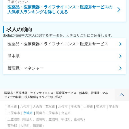
了承ください。
医薬品・医療機器・ライフサイエンス・医療系サービス
の
人気求人ランキングを詳しく見る
求人の傾向
dodaに掲載中の求人に関するデータを、カテゴリごとにご紹介します。
医薬品・医療機器・ライフサイエンス・医療系サービス
熊本県
管理職・マネジャー
医薬品・医療機器・ライフサイエンス・医療系サービス、熊本県、管理職・マネ
ジャーの転職・求人情報をエリアで絞り込む
熊本市
八代市
人吉市
荒尾市
水俣市
玉名市
山鹿市
菊池市
宇土市
上天草市
宇城市
阿蘇市
天草市
合志市
上益城郡（御船町、嘉島町、益城町、甲佐町、山都町）
菊池郡（大津町、菊陽町）