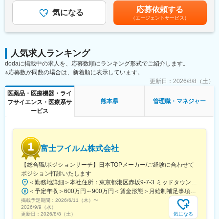
・グローバル試験の治験実施計画書に対して日本要件を満たすた
す。■昇給：年1回■業績賞与：年1回賃金はあくまでも目安の金額
応募依頼する
めの修正版の作成およびレビュー業務・臨床研究・PMS関連文書
気になる
であり、選考を通じて上下する可能性があります。月給(月額)は固
（エージェントサービス）
（実施計画書、安全性定期報告書、論文など）の作成およびレビ
定手当を含めた表記です。
ュー業務
・プロジェクトの進捗管理、人員管理、予実管理、顧客対応
・後輩スタッフの指導、他
人気求人ランキング
dodaに掲載中の求人を、応募数順にランキング形式でご紹介します。
■仕事の魅力：
※応募数が同数の場合は、新着順に表示しています。
・医薬品、医療機器、再生医療等幅広い分野の開発品目に関する
文書作成を経験できます
更新日：
2026/8/8（土）
・文書作成に際し、社内の医師や薬事の専門知識を有する者から
医薬品・医療機器・ライ
アドバイスを受けることできます
熊本県
管理職・マネジャー
フサイエンス・医療系サ
・グローバルメディカルライティングのメンバーとしてグローバ
ービス
ルな環境で仕事をすることができます
【同社の魅力】
■世界100か国以上に展開・進化し続ける世界最大級CRO：
富士フイルム株式会社
世界最大のCROと医療データカンパニーの経営統合により、
IQVIAは世界中のどんな会社にも真似できない治験の「質」と「ス
【総合職/ポジションサーチ】日本TOPメーカー/ご経験に合わせて
ピード」を両立する仕組みを持った企業へ進化しました。薬剤流
ポジション打診いたします
通データと治験データの分析により、海外では治験完了までに期
＜勤務地詳細＞本社住所：東京都港区赤坂9-7-3 ミッドタウン・ウェスト勤務地最寄駅：東京メトロ日比谷線／都営大江戸線／六本木駅受動喫煙対策：敷地内全面禁煙
間が数か月も短縮に成功した例もあります。新しい治療法を待っ
＜予定年収＞600万円～900万円＜賃金形態＞月給制補足事項なし＜賃金内訳＞月額（基本給）：300,000円～500,000円＜月給＞300,000円～500,000円＜昇給有無＞有＜残業手当＞有賃金はあくまでも目安の金額であり、選考を通じて上下する可能性があります。月給(月額)は固定手当を含めた表記です。
ている患者様のために、これからもIQVIAは創造的な仕事に挑戦し
掲載予定期間：
2026/6/11（木）
〜
ていきます。
2026/9/9（水）
気になる
更新日：
2026/8/8（土）