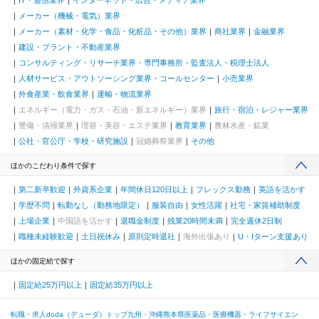
IT・通信業界
インターネット・広告・メディア業界
メーカー（機械・電気）業界
メーカー（素材・化学・食品・化粧品・その他）業界
商社業界
金融業界
建設・プラント・不動産業界
コンサルティング・リサーチ業界・専門事務所・監査法人・税理士法人
人材サービス・アウトソーシング業界・コールセンター
小売業界
外食産業・飲食業界
運輸・物流業界
エネルギー（電力・ガス・石油・新エネルギー）業界
旅行・宿泊・レジャー業界
警備・清掃業界
理容・美容・エステ業界
教育業界
農林水産・鉱業
公社・官公庁・学校・研究施設
冠婚葬祭業界
その他
ほかのこだわり条件で探す
第二新卒歓迎
外資系企業
年間休日120日以上
フレックス勤務
英語を活かす
学歴不問
転勤なし（勤務地限定）
服装自由
女性活躍
社宅・家賃補助制度
上場企業
中国語を活かす
退職金制度
残業20時間未満
完全週休2日制
職種未経験歓迎
土日祝休み
原則定時退社
海外出張あり
U・Iターン支援あり
ほかの固定給で探す
固定給25万円以上
固定給35万円以上
転職・求人doda（デューダ）トップ
九州・沖縄
熊本県
医薬品・医療機器・ライフサイエン