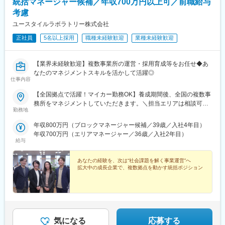
統括マネージャー候補／年収700万円以上可／前職給与
考慮
ユースタイルラボラトリー株式会社
正社員
5名以上採用
職種未経験歓迎
業種未経験歓迎
【業界未経験歓迎】複数事業所の運営・採用育成等をお任せ◆あ
なたのマネジメントスキルを活かして活躍◎
仕事内容
【全国拠点で活躍！マイカー勤務OK】養成期間後、全国の複数事
務所をマネジメントしていただきます。＼担当エリアは相談可
勤務地
能！／近隣エリアまたは全国から好きなエリアを相談できます！
《養成期間中の勤務地》現在は東京、横浜、埼玉、福岡の事業所
年収800万円（ブロックマネージャー候補／39歳／入社4年目）
で行っていますが、ご希望に合わせて、お住まいのエリアで行う
年収700万円（エリアマネージャー／36歳／入社2年目）
ことも可能です。また社宅の利用もできますので、ご面接時にお
給与
気軽にご相談ください。《養成期間後の勤務地》全国47都道府県
が対象※現在お住まいの地域又はジェネラルマネージャーと相談の
あなたの経験を、次は“社会課題を解く事業運営”へ
上決定《配属事業部について》障害福祉事業では「重度訪問介
拡大中の成長企業で、複数拠点を動かす統括ポジション
護」と「グループホーム」、高齢者事業では「訪問介護事業」を
展開しています。配属に関しては、適性や条件等に応じて、配属
の事業部を決定。あなたの適性や能力を活かせる適切な部署でご
活躍いただきます。※入社後のキャリアチェンジも可能です。気に
なる点はご相談ください。☆引越し手当支給・借り上げ社宅提供
気になる
応募する
あり（無料）