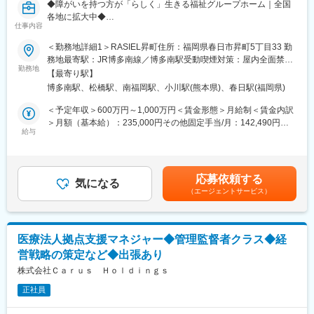
◆障がいを持つ方が「らしく」生きる福祉グループホーム｜全国
各地に拡大中◆
仕事内容
2020年6月にグループ本社（株式会社ビオネスト）より障がい福
＜勤務地詳細1＞RASIEL昇町住所：福岡県春日市昇町5丁目33 勤
祉サービス事業部門を分離して設立した当社にて、エリアマネー
務地最寄駅：JR博多南線／博多南駅受動喫煙対策：屋内全面禁煙
ジャー（幹部候補）を募集しております。
勤務地
＜勤務地詳細2＞RASIEL宇城住所：熊本県宇城市松橋町両仲間63-
【最寄り駅】
1 勤務地最寄駅：JR線／松橋駅受動喫煙対策：屋内全面禁煙
博多南駅、松橋駅、南福岡駅、小川駅(熊本県)、春日駅(福岡県)
■職務詳細：
☆エリアマネージャー
＜予定年収＞600万円～1,000万円＜賃金形態＞月給制＜賃金内訳
・５か所程度の複数事業所の統括マネジメント
＞月額（基本給）：235,000円その他固定手当/月：142,490円固
※応募施設や面接地と異なる地域、施設をご担当いただくことがあ
給与
定残業手当/月：122,510円（固定残業時間45時間0分/月）超過し
ります。
た時間外労働の残業手当は追加支給＜月給＞500,000円（一律手
・新規施設の立ち上げ、スタッフの採用・管理・教育・離職防
当を含む）＜昇給有無＞有＜残業手当＞有＜給与補足＞諸手当内
止、新規開拓、ご利用者のフォロー、営業数字の管理、債権管理
訳役職手当：188,000円（固定時間外45時間分122,510円含む）処
応募依頼する
などの施設運営における全般的なマネジメント
気になる
遇改善手当：62,000円特定処遇改善手当：15,000円※固定時間外
（エージェントサービス）
・連携先の開拓（病院や居宅介護支援事業所、近隣の同業施設な
超過分は別途支給賞与は会社業績・人事考課の結果により、支給
ど、連携先の開拓を行ないます）
の有無と金額を決定半期ごとの業績、評価により昇降給・昇降格
・稼働、人員配置、コンプライアンス（法令遵守、ハラスメント
あり賃金はあくまでも目安の金額であり、選考を通じて上下する
等）という３つの経営指標に基づく数字軸を中核にしたマネジメ
可能性があります。月給(月額)は固定手当を含めた表記です。
医療法人拠点支援マネジャー◆管理監督者クラス◆経
ント
営戦略の策定など◆出張あり
・イノベーティブな企画・取り組みなどを通じてブランディング
の強化
株式会社Ｃａｒｕｓ Ｈｏｌｄｉｎｇｓ
正社員
☆エリアマネージャー候補
エリアマネージャーのポストに空きがない場合や研修期間は、他