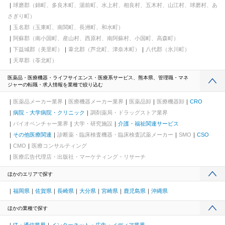
球磨郡（錦町、多良木町、湯前町、水上村、相良村、五木村、山江村、球磨村、あ
さぎり町）
玉名郡（玉東町、南関町、長洲町、和水町）
阿蘇郡（南小国町、産山村、西原村、南阿蘇村、小国町、高森町）
下益城郡（美里町）
葦北郡（芦北町、津奈木町）
八代郡（氷川町）
天草郡（苓北町）
医薬品・医療機器・ライフサイエンス・医療系サービス、熊本県、管理職・マネ
ジャーの転職・求人情報を業種で絞り込む
医薬品メーカー業界
医療機器メーカー業界
医薬品卸
医療機器卸
CRO
病院・大学病院・クリニック
調剤薬局・ドラッグストア業界
バイオベンチャー業界
大学・研究施設
介護・福祉関連サービス
その他医療関連
診断薬・臨床検査機器・臨床検査試薬メーカー
SMO
CSO
CMO
医療コンサルティング
医療広告代理店・出版社・マーケティング・リサーチ
ほかのエリアで探す
福岡県
佐賀県
長崎県
大分県
宮崎県
鹿児島県
沖縄県
ほかの業種で探す