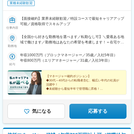
業種未経験歓迎
の持続性の３つを実現できる会社として大きく成長していくこと
を目指して経営をしております。
【面接確約】業界未経験歓迎／特設コースで最短キャリアアップ
今後日本、特に地方では2040年までは高齢者の数が増え続け、そ
可能／資格取得でスキルアップ
の後は人口減少による患者、医療者ともに減少していきます。
仕事内容
そのような社会情勢の変化を見据えて、グループ法人としての一
体となって事業展開できる強みを活かし、安全で安心な医療介護
【全国から好きな勤務地を選べます／転勤なし可】＼愛着ある地
提供体制・就労環境を作るべく、これまでの医療サービス、医療
域で働けます／勤務地はあなたの希望を考慮します！＝在宅ケア
勤務地
機関支援会社の枠にとらわれずにチャレンジしていきたいと思っ
事業＝【1／全国マネージャーコース】☆早期キャリアアップした
ています。
い方に最適なポジション☆引越し手当支給・家賃無料の借り上げ
年収1000万円（ブロックマネージャー／35歳／入社5年目）
その上で、10年以内に母体である株式会社の上場も見据え運営し
社宅提供◆全国募集◆四国・東北・関西・岐阜・長野で強化募集
年収800万円（エリアマネージャー／31歳／入社3年目）
ていきたいと考えております。
中◆入社半年は東京・神奈川・埼玉⇒養成期間後の勤務地は現在
給与
お住まいの地域又はジェネラルマネージャーと相談の上決定《養
変更の範囲：無
成期間中の勤務地》東京、神奈川、埼玉※所在地はHP記載【2／地
【マネージャー確約ポジション】
元マネージャーコース】☆地元採用・転勤なしOK☆別事業へのキ
◆30代～40代からの転職者含む、幅広い年代の社員が
活躍中！
ャリアチェンジによる昇格可能◆勤務地はページ下部『勤務地一
◆未経験から最短半年で管理職に昇格！
覧』を参照ください└湘南・川越・香川・川崎・江戸川・徳島・
青森・多摩川に新規オープン！＝施設ケア事業＝【転勤なしOK／
これからのキャリアに迷いがある方。
下記エリアの希望勤務地で勤務】■北海道・東北／北海道、宮城■
これまでの経験を新しい領域で活かしたい方。
そんなあなたを、私たちは歓迎します。
関東／茨城、栃木、群馬、埼玉、東京、神奈川■甲信越・北陸／新
気になる
応募する
潟■関西／兵庫■東海／静岡、愛知■中国・四国／岡山、広島■九
州・沖縄／福岡、佐賀☆養成期間は最寄り施設勤務