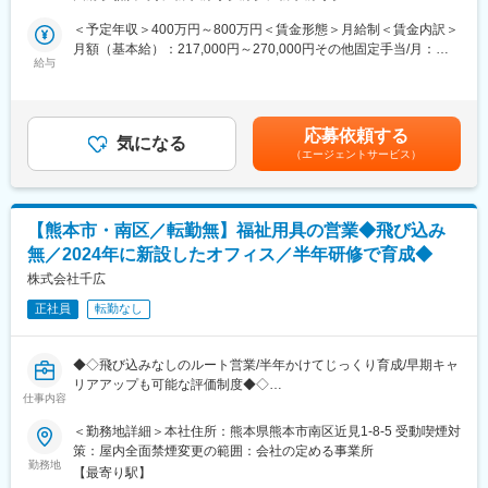
・顧客の業務効率を高めるシステム提案（BtoB営業）
施設運営している医療法人が母体のため、安定性の高さも魅力で
・システムの操作説明、サポート、新規システムの導入提案
＜予定年収＞400万円～800万円＜賃金形態＞月給制＜賃金内訳＞
す。
・顧客からの依頼・要望等のヒアリング
月額（基本給）：217,000円～270,000円その他固定手当/月：
給与
14,000円固定残業手当/月：49,000円～60,000円（固定残業時間
■施設概要：
担当顧客数は約20～30社程度となります。歯科医院に対して、歯
30時間0分/月）超過した時間外労働の残業手当は追加支給＜月給
・介護老人保健施設は、介護保険の施設サービス計画（ケアプラ
科システムのコンサルタントとして、医院の課題を聞きながら提
＞280,000円～344,000円（一律手当を含む）＜昇給有無＞有＜残
ンに基づいて）看護、医学的管理化の下での介護やリハビリテー
案営業を行います。
業手当＞有＜給与補足＞※上記年収条件はあくまで目安であり、ス
ション、日常生活のお世話を行います。
応募依頼する
会社の方針として「サポートなくして販売なし」を掲げており、
気になる
キルによってはこれ以上に上がる可能性があります。■昇給：1ヶ
・短期入所療養介護（ショートステイ）、通所リハビリテーショ
（エージェントサービス）
営業がアフターフォローまで深く関与します。
月あたり5,000円／月（過去実績）■賞与：年3回、60万円～450万
ン、訪問看護ステーション、訪問リハビリテーションなどの地域
※業務は、新規営業7割：既存3割の割合です。新規営業が中心の
円（過去実績）賃金はあくまでも目安の金額であり、選考を通じ
の在宅ケアを支援する施設でもあります。
ため成果を出しやすく、インセンティブ獲得のチャンスが豊富で
て上下する可能性があります。月給(月額)は固定手当を含めた表記
◇定員数：100床（ショートステイ含む）／通所リハビリテーシ
す。
です。
ョン45名
【熊本市・南区／転勤無】福祉用具の営業◆飛び込み
◇関連事業：通所リハビリテーション／居宅介護支援事業所／訪
無／2024年に新設したオフィス／半年研修で育成◆
■メイン商材
問看護ステーション／訪問リハビリテーション
・AI・音声入力対応の歯科電子カルテ統合システム
株式会社千広
（電子カルテ、レセプト、画像管理、患者説明などを統合管理）
変更の範囲：会社の定める業務
正社員
転勤なし
・AI・音声対応の歯周病検査システム
・その他オプション製品
◆◇飛び込みなしのルート営業/半年かけてじっくり育成/早期キャ
■入社後の流れ：
リアアップも可能な評価制度◆◇
入社後3ヶ月程度は同社の宿泊研修施設「セミナーハウス」にて研
仕事内容
修を行います。商品知識、歯科知識、IT知識、顧客対応を学んで
■おすすめPOINT ＼「住み慣れた自宅で暮らしたい」を支える提
＜勤務地詳細＞本社住所：熊本県熊本市南区近見1-8-5 受動喫煙対
いただきます。
案営業／
策：屋内全面禁煙変更の範囲：会社の定める事業所
3ヶ月の研修後も先輩社員がしっかりとサポートいたしますので安
・業界24期目、ノウハウ豊富な安定企業！
勤務地
心です。
【最寄り駅】
・福祉用具のレンタルだけでなく、段差解消や浴室の滑り止めな