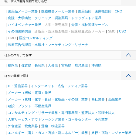
職・求人情報を業種で絞り込む
医薬品メーカー業界
医療機器メーカー業界
医薬品卸
医療機器卸
CRO
病院・大学病院・クリニック
調剤薬局・ドラッグストア業界
バイオベンチャー業界
大学・研究施設
介護・福祉関連サービス
その他医療関連
診断薬・臨床検査機器・臨床検査試薬メーカー
SMO
CSO
CMO
医療コンサルティング
医療広告代理店・出版社・マーケティング・リサーチ
ほかのエリアで探す
福岡県
佐賀県
長崎県
大分県
宮崎県
鹿児島県
沖縄県
ほかの業種で探す
IT・通信業界
インターネット・広告・メディア業界
メーカー（機械・電気）業界
メーカー（素材・化学・食品・化粧品・その他）業界
商社業界
金融業界
建設・プラント・不動産業界
コンサルティング・リサーチ業界・専門事務所・監査法人・税理士法人
人材サービス・アウトソーシング業界・コールセンター
小売業界
外食産業・飲食業界
運輸・物流業界
エネルギー（電力・ガス・石油・新エネルギー）業界
旅行・宿泊・レジャー業界