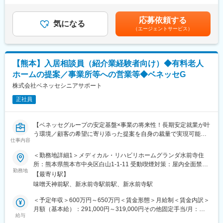
めて年2回受取りへ変更も可能です）■業績賞与：年2回（昨年支
が、「何を基準にホームを選べばいいか分からない」という時代
■仕事内容：
給額30万円）■特別賞与：年1回（昨年支給額15万円）※業績賞与
になっています。ソーシャルワーカーやケアマネジャーの皆様も
応募依頼する
お客様のお悩みを、過去の肌トラブルや生活環境まで親身になっ
気になる
と特別賞与は業績状況による■モデル年収：チーフ（5年目）407
「どこのどのホームがいいのか…」を判断することが大変難しく
（エージェントサービス）
てうかがい、最適なメイクアップ・スキンケア製品をご提案した
万円賃金はあくまでも目安の金額であり、選考を通じて上下する
なってきています。
り、アドバイスを行うお仕事です。
可能性があります。月給(月額)は固定手当を含めた表記です。
ベネッセスタイルケアグループでは、長年の経験から「その方が
■風通しの良い職場環境
本当に望まれることを叶えるホームは、どんなことをしているの
【熊本】入居相談員（紹介業経験者向け）◆有料老人
・「自分以外は全てお客様」という考えが浸透しているから、相
か」を熟知しています。そのノウハウを活かして、有料老人ホー
ホームの提案／事業所等への営業等◆ベネッセG
手のことを第一に考える思いやりのあるスタッフばかり。
ムを検討されていらっしゃる皆様にとって、「このホームを選ん
・個人ノルマはなく目標に向かってチームでお仕事を進めるか
株式会社ベネッセシニアサポート
で本当によかった」と思っていただけるような、ご入居までのお
ら、達成したときは大きなやりがいを感じられます！
手伝いができます。
正社員
・年に一度表彰制度あり！頑張りをしっかりと認めていただける
環境です。社員同士の仲もよく、好きなことをお仕事にして楽し
変更の範囲：会社の定める業務
く働いているスタッフが多いのが特徴です。
【ベネッセグループの安定基盤×事業の将来性！長期安定就業が叶
う環境／顧客の希望に寄り添った提案を自身の裁量で実現可能／
■未経験でも安心のサポート体制
仕事内容
組織責任者候補としてやりがいのある働きかけができる◎】
・入社後は研修施設で接客マナーの基本、美容知識、化粧品知識
＜勤務地詳細1＞メディカル・リハビリホームグランダ水前寺住
を基礎からしっかり習得できます。
■部門の役割／業務：
所：熊本県熊本市中央区白山1-1-11 受動喫煙対策：屋内全面禁煙
・店舗では先輩の手つきを見せてもらいながら何度もタッチアッ
◇当社のお客様相談室では、「有料老人ホーム紹介事業」を展開
勤務地
＜勤務地詳細2＞ボンセジュール水前寺住所：熊本県熊本市中央区
プの練習をしてアドバイスしてもらえるので一人で悩むこともあ
【最寄り駅】
しております。施設選びでお困りのお客様へ、ニーズを確認し、
白山3-4-6 受動喫煙対策：屋内全面禁煙変更の範囲：会社の定める
りません。
味噌天神前駅、新水前寺駅前駅、新水前寺駅
お一人お一人に合わせたホームをご提案、ご入居にまつわる手続
事業所
・手が空いている時は接客中のスタッフのフォローに入り、接客
きまで行っております。
＜予定年収＞600万円～650万円＜賃金形態＞月給制＜賃金内訳＞
が終わるごとにスタッフ同士で感謝の声掛けが自然にあります。
◇病院のソーシャルワーカーや、地域包括支援センター・居宅介
月額（基本給）：291,000円～319,000円その他固定手当/月：
護支援事業所のケアマネジャーからご相談・ご紹介をいただき、
給与
114,000円～119,000円＜月給＞405,000円～438,000円＜昇給有
■豊富なキャリアパス：