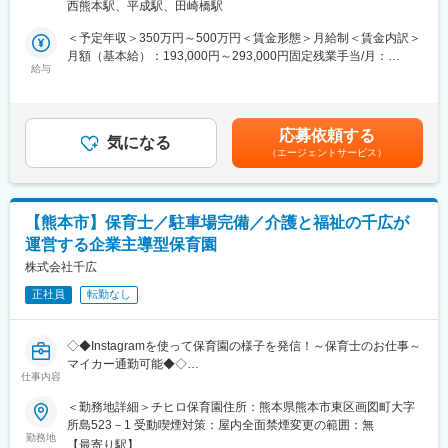
西熊本駅、平成駅、田崎橋駅
どリフォームまで一社で完結できるのが大きな強み◎
■インセンティブ：
・営業1人あたりの担当数を絞り、アフターフォロー専門担当とも
＜予定年収＞350万円～500万円＜賃金形態＞月給制＜賃金内訳＞
社歴・年齢・学歴・性別、一切関係ありません。
分業。3カ月に1回の定期訪問で、お客様にじっくり向き合える環
月額（基本給）：193,000円～293,000円固定残業手当/月：
実力と成果で評価する独自の評価制度を導入しています。
境です。
給与
57,000円（固定残業時間40時間0分/月）超過した時間外労働の残
内容としては、ランクに応じて月10万円～30万円＋年間100万円
業手当は追加支給＜月給＞250,000円～350,000円（一律手当を含
～300万円の追加報酬を設定しています。
◎2024年に新設したオフィスです！
む）＜昇給有無＞有＜残業手当＞有＜給与補足＞■賞与実績：年2
医療DX推進を背景に需要が高く、一件あたりの契約単価も高いた
★社員の健康増員のため、ジム付きのオフィス！
回（2か月程）■扶養手当：（一人につき5000円。上限25,000円ま
め成果が収入へ直結します。
応募依頼する
★読書スペースも完備
気になる
で）賃金はあくまでも目安の金額であり、選考を通じて上下する
参考例.
（エージェントサービス）
可能性があります。月給(月額)は固定手当を含めた表記です。
・中途入社1年目20代／年収580万円（未経験者）
■職務内容：
・中途入社2年目20代／年収760万円（未経験者）
ケアマネジャーや病院・施設からご紹介いただいたご利用者様に
・中途入社5年目30代／年収1,100万円
対し、福祉用具レンタルやバリアフリーリフォームを提案するル
・中途入社8年目30代／年収1,500万円
【熊本市】保育士／駐車場完備／介護と福祉の千広が
ート営業です。
運営する企業主導型保育園
1日の流れは「出社→資料作成→顧客訪問・納品→帰社後の事務処
■会社概要
理」が基本。担当エリア（市内の区ごとなど）を中心に社用車で
株式会社千広
・電子カルテ、AI音声認識、訪問歯科支援まで、歯科DXを総合的
回ります。
に支援。
正社員
転勤なし
・「治療から予防へ」「外来から訪問へ」という業界変革の追い
・ケアマネジャー営業：担当は約100～200名。定期訪問や電話で
風を受け、主力製品『AI・音声Hiクラテス』の全国展開を加速し
コミュニケーションを取り、「福祉用具ならまず相談される存
ています。
◇◆Instagramを使って保育園の様子を発信！～保育士のお仕事～
在」になることがミッションです。
マイカー通勤可能◆◇
・利用者様への提案：担当利用者は100～300名ほど。ご自宅や施
仕事内容
設に訪問し、身体状況や生活動線をヒアリングしながら、ベッ
変更の範囲：会社の定める業務
◎定員19名の小規模園で一人ひとりに寄り添える保育
＜勤務地詳細＞チヒロ保育園住所：熊本県熊本市東区画図町大字
ド・車いす・手すり等を選定します。
所島523－1 受動喫煙対策：屋内全面禁煙変更の範囲：無
・住環境リフォーム提案：段差解消や手すり設置、浴室の滑り止
■業務概要：
勤務地
めなど、住まい全体の改善策を多角的に提案できるのが特徴！
【最寄り駅】