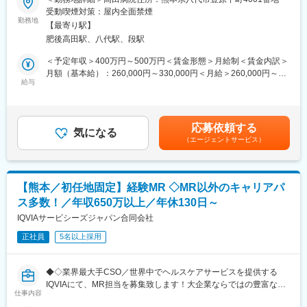
■働く魅力：
総務業務、病院運営業務全般
受動喫煙対策：屋内全面禁煙
「クラス全体」ではなく「一人ひとり」に深く寄り添う支援が可
経営戦略、人事関連、厚労省申請手続き等を幅広くご担当いただ
勤務地
能です。「先生」として培った経験は、個別支援計画に基づく療
【最寄り駅】
きます。
育でそのまま活かせます。残業は基本なく、持ち帰り仕事も発生
肥後高田駅、八代駅、段駅
具体的な職務内容は下記の通りです。
しないため、心身ともにゆとりを持って子どもたちと向き合えま
・職員の採用
＜予定年収＞400万円～500万円＜賃金形態＞月給制＜賃金内訳＞
す。 将来的には、施設運営の核となる「児童発達支援管理責任
・福利厚生業務
月額（基本給）：260,000円～330,000円＜月給＞260,000円～
者」へのキャリアアップも目指せます。
・安全衛生管理
給与
330,000円＜昇給有無＞有＜残業手当＞有＜給与補足＞※経験やス
・備品の管理
キルを考慮して決定します。■昇給：年1回■賞与：年2回※過去実
・防災業務
績3ヶ月賃金はあくまでも目安の金額であり、選考を通じて上下す
・施設基準管理等
る可能性があります。月給(月額)は固定手当を含めた表記です。
応募依頼する
気になる
変更の範囲：会社の定める業務
（エージェントサービス）
入社直後にご対応いただきたい業務については、
＜厚労省の申請手続き＞になります。
同じチームメンバーと協力し、業務に慣れていただき次第、
入社された方に合わせてお仕事を割り振ります。
【熊本／初任地固定】経験MR ◇MR以外のキャリアパ
ス多数！／年収650万以上／年休130日～
■組織構成について
2名（40代）
IQVIAサービシーズジャパン合同会社
正社員
5名以上採用
社員の雰囲気は和気あいあいとしており、話もしやすい雰囲気で
す。
有給休暇も取得しやすい環境です。
◆◇業界最大手CSO／世界中でヘルスケアサービスを提供する
IQVIAにて、MR担当を募集致します！大企業ならではの豊富なキ
■はたらきかたについて
仕事内容
ャリアパスがございます◆◇
残業時間：平均1時間／週