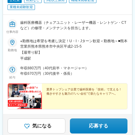
正社員
転勤なし
5名以上採用
職種未経験歓迎
業種未経験歓迎
歯科医療機器（チェアユニット・レーザー機器・レントゲン・CT
など）の修理・メンテナンスを担当します。
仕事内容
※勤務地は希望を考慮し決定！U・I・Jターン歓迎＜勤務地＞■熊本
営業所熊本県熊本市中央区平成2-15-5
勤務地
【最寄り駅】
平成駅
年収880万円（40代前半・マネージャー）
年収670万円（30代後半・係長）
給与
業界トップシェア企業で歯科医療を「技術」で支える！
働きやすさも魅力の“いい会社”で新たなキャリアへ。
気になる
応募する