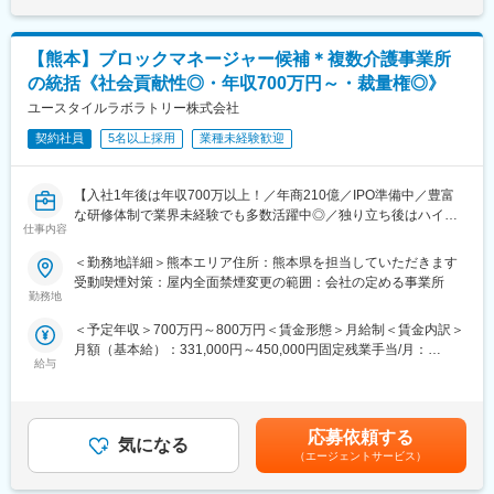
給(月額)は固定手当を含めた表記です。
ます。
【熊本】ブロックマネージャー候補＊複数介護事業所
長い人生を歩んで来られた先輩方に、暖かくやさしい心をもっ
て、「おもてなし」を提供し、日々おだやかで楽しくすごして頂
の統括《社会貢献性◎・年収700万円～・裁量権◎》
けるように、サポートを行います。
ユースタイルラボラトリー株式会社
■研修制度：
契約社員
5名以上採用
業種未経験歓迎
OJTでは1対1のサポート体制をとり、教育担当のシフトに合わせ
て一緒に働くので、「教える人によって違う」ということがな
【入社1年後は年収700万以上！／年商210億／IPO準備中／豊富
く、一貫した指導で独り立ちまでが早いのも特徴です。
な研修体制で業界未経験でも多数活躍中◎／独り立ち後はハイブ
また、現場にタブレット端末を導入し、ICT化による作業効率を上
仕事内容
リッドワーク（リモート×出社）も可能】
げています。不安やつまずいた時には、自分のことのように考え
理解してくれる仲間たちが多いので、相談もしやすく働きやすい
＜勤務地詳細＞熊本エリア住所：熊本県を担当していただきます
重度障害のある方や高齢者の方等に医療的ケアサービスを行う訪
環境です。
受動喫煙対策：屋内全面禁煙変更の範囲：会社の定める事業所
問介護事業を提供する当社にて、複数の都道府県を束ねたブロッ
また、現場の『やってみたい』という声を尊重し、固定観念にと
勤務地
クの運営と責任売り上げの管理業務をお任せするブロックマネー
らわれない自由な発想や挑戦を応援しています。
＜予定年収＞700万円～800万円＜賃金形態＞月給制＜賃金内訳＞
ジャー候補を募集します。
月額（基本給）：331,000円～450,000円固定残業手当/月：
★下記インタビューをぜひご覧ください！
■働き方：
給与
120,000円（固定残業時間45時間0分/月）超過した時間外労働の
https://eustylelab.co.jp/features/vol1
残業はほとんどなく、月平均3時間程度です。シフトは月初に希望
残業手当は追加支給＜月給＞451,000円～570,000円（一律手当を
を出していただき月末に確定します。
含む）＜昇給有無＞有＜残業手当＞有＜給与補足＞■年1回の査定
【業務内容】
希望を考慮しながらにはなりますが、連休を取ることや有給も取
有■賞与：年2回※前職給与を考慮※経験・スキル・スタートポジシ
・部門の運営、売上管理
得することが可能です。
応募依頼する
気になる
ョンにおいて異なる※評価により昇格・昇給あり※エリアにより地
・営業活動
夜勤については1か月のうち5日程度ございますが、夜勤手当を支
（エージェントサービス）
域加算手当分が異なる※時間外手当は別途全額支給賃金はあくまで
・サービス提供管理・保守
給いたします。
も目安の金額であり、選考を通じて上下する可能性があります。
・ご利用者様やご家族へのヒアリング、サービス設計・立上げ