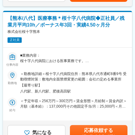
額)は固定手当を含めた表記です。
【熊本/八代】医療事務＊桜十字八代病院◆正社員／残
業月平均10h／ボーナス年3回・実績4.50ヶ月分
株式会社桜十字熊本
正社員
■業務内容：
桜十字八代病院における医事業務です。
仕事内容
・医事課での受付、会計業務全般
入院患者様の書類等の受付、入院費計算面会受付を含みます。
＜勤務地詳細＞桜十字八代病院住所：熊本県八代市通町8番9号 受
・外来患者の案内
動喫煙対策：敷地内全面禁煙変更の範囲：会社の定める事業所
・医事課システムでの入力、請求業務
勤務地
【最寄り駅】
・レセプト作成、請求業務
八代駅、新八代駅、肥後高田駅
・その他付随する業務
外来診療（内科、外科、整形外科）及び病棟計74床に関する医事
＜予定年収＞256万円～300万円＜賃金形態＞月給制＜賃金内訳＞
業務全般を担っていただきます。
月額（基本給）：137,000円その他固定手当/月：25,000円＜月給
給与
＞162,000円＜昇給有無＞有＜残業手当＞有＜給与補足＞※その他
■当社について：
固定手当：職務手当20,000円、ベースアップ手当5,000円■昇給：
医療・福祉・予防医療を通じて「患者さま」「地域の方々」「職
あり(年1回)■賞与：年3回（前年度実績4.50ヶ月分）賃金はあくま
員」三者すべてが幸せとなるモデルを築き全国に情報発信を行
でも目安の金額であり、選考を通じて上下する可能性がありま
応募依頼する
い、日本全体の地域医療の向上を目指しています。
気になる
す。月給(月額)は固定手当を含めた表記です。