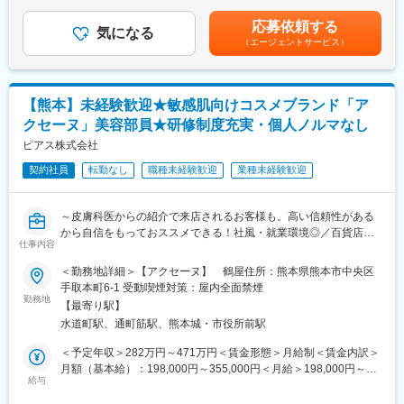
なお陽さまとの思い出が忘れられずにかつては小学校であり沢山
万円／営業手当（残業35時間相当73,194～80,238円）■賞与年2
◎有料老人ホームへの入居検討者やご家族との入居相談業務
の子ども達の笑い声に満ちていたこの場所に、今度は永い人生を
回・昇給年1回（評価により）※別途特別賞与あり：賞与支給対象
応募依頼する
有料老人ホームへ入居を検討されている方やご家族から、ホーム
気になる
歩いて来られた先輩方をお迎えするのに、一番ふさわしいお陽さ
期間（6カ月）の残業時間が270時間以下の場合年間0.5カ月加算
（エージェントサービス）
に対するご希望をお伺いし、ご希望に合った有料老人ホームのご
まは何かと色々と考えました。そしてそれは緑の木の葉の間から
支給 ※役割職責手当該当者は対象外■公休日出勤の場合別途支給
提案（ベネッセのホームだけでなく他社のホームもご紹介しま
差してくる光の、やさしくおだやかでそれでいてキラキラと輝い
有賃金はあくまでも目安の金額であり、選考を通じて上下する可
す）とご見学時の同行、ご入居に向けたホームや病院との調整業
ている「こもれび」だと思いこの名前をつけるに至りました。
能性があります。月給(月額)は固定手当を含めた表記です。
務など、一連の入居相談業務を担っていただきます。
【熊本】未経験歓迎★敏感肌向けコスメブランド「ア
変更の範囲：会社の定める業務
クセーヌ」美容部員★研修制度充実・個人ノルマなし
◎病院、地域包括支援センター、居宅介護支援事業所への法人営
業
ピアス株式会社
入居検討者のご相談・ご紹介をいただくため、病院や地域包括支
契約社員
転勤なし
職種未経験歓迎
業種未経験歓迎
援センター、居宅介護支援事業所を定期的に訪問し、ソーシャル
ワーカーやケアマネジャーの皆様へ当社のサービスのご案内と、
入居検討者様のヒアリングなどを行います。
～皮膚科医からの紹介で来店されるお客様も。高い信頼性がある
から自信をもっておススメできる！社風・就業環境◎／百貨店で
■受け入れ体制：
仕事内容
の勤務～
入社後、新宿本社もしくはオンラインにて研修（1週間程度）がご
※本求人は8/16入社可能な方を対象としております。
＜勤務地詳細＞【アクセーヌ】 鶴屋住所：熊本県熊本市中央区
ざいます。
手取本町6-1 受動喫煙対策：屋内全面禁煙
■アクセーヌについて
勤務地
■職場環境：
【最寄り駅】
・皮膚科専門医との共同研究による「低刺激・無香料」で効果が
まずは1名体制でのスタートとなります。1名体制ですが、ベネッ
水道町駅、通町筋駅、熊本城・市役所前駅
実感できる、安全で高機能な製品をご提供しています。
セスタイルケアのホームや他部署のメンバーとの連携も多く、困
・アクセーヌの魅力は「リピート率の高さ」だとを入社したスタ
＜予定年収＞282万円～471万円＜賃金形態＞月給制＜賃金内訳＞
ったときはすぐに聞ける環境です。
ッフは口を揃えて言います。お客様のお悩みを丁寧にカウンセリ
月額（基本給）：198,000円～355,000円＜月給＞198,000円～
ングして最適な製品をお勧めするからこそ、お客様に信頼いただ
給与
355,000円＜昇給有無＞有＜残業手当＞有＜給与補足＞■昇給：年
■魅力：
け、やりがいを感じられます。
1回（4月）■基本賞与：毎月のお給料で分割支給されます（まと
有料老人ホームの急増に伴い、ホームへ入居を検討される方々