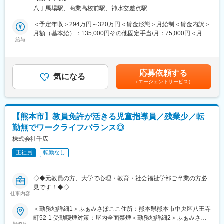
0歳から3歳までの大切な時期に、子どもたちの成長する力・出来
八丁馬場駅、商業高校前駅、神水交差点駅
る力を信じ大型園では味わえない、さまざまな経験をして頂くた
■研修・キャリア：
めの保育を行っています。少人数のアットホームな雰囲気の中で
＜予定年収＞294万円～320万円＜賃金形態＞月給制＜賃金内訳＞
入社後約半年は「学びの期間」として、アフターサービス・配
個々に寄り添い、一人ひとりの発達を促す関りを法人内の児童発
月額（基本給）：135,000円その他固定手当/月：75,000円＜月給
送・倉庫・営業同行など各部門をローテーション。商品知識と現
達支援と連携しながら、より「丁寧な子育て支援」を目指してい
給与
＞210,000円＜昇給有無＞有＜残業手当＞有＜給与補足＞■賞与実
場感をしっかり身につけられます◎
ます。
績：年2回（6月・12月）昨年実績：計2ヶ月分賃金はあくまでも
目標も当初は通常の約半分に設定されるため、業界・商材未経験
目安の金額であり、選考を通じて上下する可能性があります。月
の方も安心です。
■具体的な業務内容：
給(月額)は固定手当を含めた表記です。
その後は「メンバー→マネージャー→グループ統括マネージャ
応募依頼する
◎保育業務全般
気になる
ー」と段階的なキャリアアップが可能。評価制度も明確で、何が
（エージェントサービス）
・週案作成
できればどれくらい給与が上がるかが可視化されています。
・月案作成
・日誌作成
■組織構成：
・クラス通信作成
ホームヘルスケア課には18名の営業が所属しています。
【熊本市】教員免許が活きる児童指導員／残業少／転
・壁面制作
勤無でワークライフバランス◎
・外遊び／園外へのお散歩
■環境：
など
株式会社千広
・必要なものを必要な時にご利用者様へ届けるという福祉サービ
★インスタを利用し、園での状況を写真や動画でご家族専用のア
スの理念を大切にした営業スタイルです。
正社員
転勤なし
カウントで発信します！連絡帳の文章と合わせて成長の様子を連
絡しています。
◇◆元教員の方、大学で心理・教育・社会福祉学部ご卒業の方必
■職場の雰囲気：
変更の範囲：会社の定める業務
見です！◆◇
園長、保育士、看護師、調理師ともに話しやすく、保育に関する
仕事内容
話や相談事も気軽にしています。小学生まで利用できる病児保育
■教育現場での経験が即戦力となるお仕事で、子ども一人ひとりに
＜勤務地詳細1＞ふぁみさぽここ住所：熊本県熊本市中央区八王寺
室もあり、自分の子どもが病気の時も預かってもらえるので、子
深く向いながらお仕事いただけます。残業ほぼなし、望まない転
町52-1 受動喫煙対策：屋内全面禁煙＜勤務地詳細2＞ふぁみさぽ
育て中の方も安心して仕事ができます。
勤も発生しないため、仕事と私生活の両立が可能です。