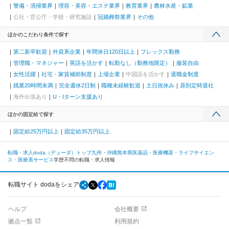
警備・清掃業界
理容・美容・エステ業界
教育業界
農林水産・鉱業
公社・官公庁・学校・研究施設
冠婚葬祭業界
その他
ほかのこだわり条件で探す
第二新卒歓迎
外資系企業
年間休日120日以上
フレックス勤務
管理職・マネジャー
英語を活かす
転勤なし（勤務地限定）
服装自由
女性活躍
社宅・家賃補助制度
上場企業
中国語を活かす
退職金制度
残業20時間未満
完全週休2日制
職種未経験歓迎
土日祝休み
原則定時退社
海外出張あり
U・Iターン支援あり
ほかの固定給で探す
固定給25万円以上
固定給35万円以上
転職・求人doda（デューダ）トップ
九州・沖縄
熊本県
医薬品・医療機器・ライフサイエン
ス・医療系サービス
学歴不問の転職・求人情報
転職サイト dodaをシェア
ヘルプ
会社概要
拠点一覧
利用規約