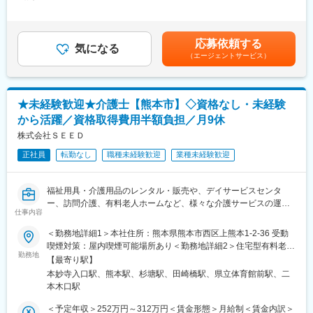
当/月：40,000円～70,000円（固定残業時間33時間0分/月）超過し
ハウを活かして、皆様に「このホームを選んで本当によかった」
【業務内容】
た時間外労働の残業手当は追加支給＜月給＞240,000円～350,000
と思っていただけるご入居までのお手伝いをしております。
お客様との仕様打合せや現地でのシステムカスタマイズも発生す
円（一律手当を含む）＜昇給有無＞有＜残業手当＞有＜給与補足
るため、社内でのデスクワークが6割、お客様先での業務が4割ほ
＞※給与詳細は、年齢・スキルを考慮し決定します。■昇給：年1
■本ポジションの魅力：
応募依頼する
どとなります。また、外部のITベンダーとの打ち合わせ等もある
気になる
回■賞与：年2回賃金はあくまでも目安の金額であり、選考を通じ
・ニーズが高く今後も事業の将来性が見込める「入居相談」にお
（エージェントサービス）
ため、関係者が多いのも当職種の特徴の一つとなります。
て上下する可能性があります。月給(月額)は固定手当を含めた表記
いて【組織責任者候補】としてキャリア形成でき、安定した長期
最初は一つの製品を担当いただきシステムと製品専門性を高めて
です。
就業が叶う環境です。
頂きますが、経験に応じて他のシステムや対応範囲を広げて頂き
・フルコミッション型の営業ではないため、「本当に顧客のため
ます。
になる提案は何か」を優先し営業活動ができます。
★未経験歓迎★介護士【熊本市】◇資格なし・未経験
から活躍／資格取得費用半額負担／月9休
【ポジションの魅力】
変更の範囲：会社の定める業務
・長期間の研修を用意しているため職種未経験＆技術的な知識が
株式会社ＳＥＥＤ
全く無い方でも立ち上りが可能となっております。
正社員
転勤なし
職種未経験歓迎
業種未経験歓迎
・業界トップクラスの調剤システムやIoT製品を扱っており、業務
を通して最新の技術に触れることが可能です。
・正社員登用は前提の採用です。就業態度に問題がなければ原則
福祉用具・介護用品のレンタル・販売や、デイサービスセンタ
登用となり、業界トップクラスシェアを誇る優良企業の正社員と
ー、訪問介護、有料老人ホームなど、様々な介護サービスの運
して安定就業が可能です。（登用率98%、試験ノルマなし）
仕事内容
営・提供を行っている当社にて、介護士を募集します。
■業務内容：
＜勤務地詳細1＞本社住所：熊本県熊本市西区上熊本1-2-36 受動
【同社の魅力】
（1）身体的介助
喫煙対策：屋内喫煙可能場所あり＜勤務地詳細2＞住宅型有料老人
◆医療業界に貢献：
コミュニケーション／入浴介助／食事介助／トイレ介助など
勤務地
ホームひかり住所：熊本県熊本市西区池上町774 受動喫煙対策：
最新のIoT技術に注力しており、これまで人の手でアナログに行わ
【最寄り駅】
（2）生活援助
屋内全面禁煙
れていた薬剤管理を、全自動で管理、調整、計測、分包まで対応
本妙寺入口駅、熊本駅、杉塘駅、田崎橋駅、県立体育館前駅、二
掃除／洗濯／お買い物代行
可能にしました。当社の製品やシステムが、24時間止めてはなら
本木口駅
（3）その他
ない医療現場の安心安全や、医療従事者の負担軽減に大きく貢献
レクレーション企画の立案、実施など／事務作業（利用者様の記
＜予定年収＞252万円～312万円＜賃金形態＞月給制＜賃金内訳＞
しています。