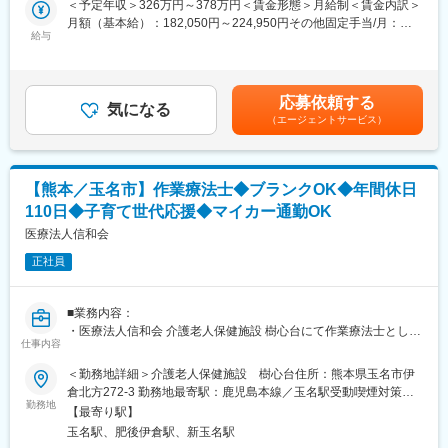
＜予定年収＞326万円～378万円＜賃金形態＞月給制＜賃金内訳＞
・福祉用具の提案・紹介
月額（基本給）：182,050円～224,950円その他固定手当/月：
・利用者の施設への送迎 他
給与
36,800円＜月給＞218,850円～261,750円＜昇給有無＞有＜残業手
当＞有＜給与補足＞■その他固定手当：ベースアップ手当6,800円
■当求人の特徴：
／資格手当30,000円【賞与】年3回、3.20ヶ月分（前年度実績）
《子育て応援求人》
【昇給】年1回、1月あたり1,300円～2,000円賃金はあくまでも目
応募依頼する
◎子の看護休暇取得実績多数
気になる
安の金額であり、選考を通じて上下する可能性があります。月給
（エージェントサービス）
◎育児休業や短時間労働など家庭との両立を支援
(月額)は固定手当を含めた表記です。
◎お子さんの学校行事や病院受診等、柔軟に対応、ワークライフ
バランスをサポートします
【熊本／玉名市】作業療法士◆ブランクOK◆年間休日
■当社について：
110日◆子育て世代応援◆マイカー通勤OK
・当法人は、昭和12年に診療所として開設以来、地域の皆様の暖
かいご支援のもと、地域密着型の精神科医療に取り組んでいま
医療法人信和会
す。
正社員
・大牟田保養院、介護老人保健施設はなぞの、城ヶ崎病院、介護
老人保健施設樹心台の4施設を中心に、生活支援センター、小規模
多機能ホーム、グループホーム等の附帯施設の充実に努めなが
■業務内容：
ら、安心・安全な医療・介護・福祉のトータルヘルスケアを目指
・医療法人信和会 介護老人保健施設 樹心台にて作業療法士として
します。
仕事内容
活躍いただきます。
＜勤務地詳細＞介護老人保健施設 樹心台住所：熊本県玉名市伊
■特徴：
■業務詳細：
倉北方272-3 勤務地最寄駅：鹿児島本線／玉名駅受動喫煙対策：
・平成7年11月に開設した施設で、100床の入所、45名の通所が可
・施設利用者の機能回復訓練および関係書類作成
勤務地
屋内全面禁煙変更の範囲：会社の定める事業所
能です。
【最寄り駅】
・利用者様宅への訪問
・大牟田市に本部があり、精神科病院を2病院、老人保健施設を2
玉名駅、肥後伊倉駅、新玉名駅
・担当者会議への出席
施設運営している医療法人が母体のため、安定性の高さも魅力で