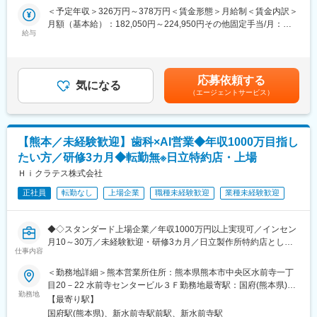
・レクリエーションの企画
＜予定年収＞326万円～378万円＜賃金形態＞月給制＜賃金内訳＞
す。
・福祉用具の提案・紹介
月額（基本給）：182,050円～224,950円その他固定手当/月：
・利用者の施設への送迎 他
給与
36,800円＜月給＞218,850円～261,750円＜昇給有無＞有＜残業手
■施設概要：
当＞有＜給与補足＞■その他固定手当：ベースアップ手当6,800円
・介護老人保健施設は、介護保険の施設サービス計画（ケアプラ
■当求人の特徴：
／資格手当30,000円【賞与】年3回、3.20ヶ月分（前年度実績）
ンに基づいて）看護、医学的管理化の下での介護やリハビリテー
《子育て応援求人》
【昇給】年1回、1月あたり1,300円～2,000円賃金はあくまでも目
ション、日常生活のお世話を行います。
応募依頼する
◎子の看護休暇取得実績多数
気になる
安の金額であり、選考を通じて上下する可能性があります。月給
・短期入所療養介護（ショートステイ）、通所リハビリテーショ
（エージェントサービス）
◎育児休業や短時間労働など家庭との両立を支援
(月額)は固定手当を含めた表記です。
ン、訪問看護ステーション、訪問リハビリテーションなどの地域
◎お子さんの学校行事や病院受診等、柔軟に対応、ワークライフ
の在宅ケアを支援する施設でもあります。
バランスをサポートします
◇定員数：100床（ショートステイ含む）／通所リハビリテーシ
ョン45名
【熊本／未経験歓迎】歯科×AI営業◆年収1000万目指し
■当社について：
◇関連事業：通所リハビリテーション／居宅介護支援事業所／訪
たい方／研修3カ月◆転勤無※日立特約店・上場
・当法人は、昭和12年に診療所として開設以来、地域の皆様の暖
問看護ステーション／訪問リハビリテーション
かいご支援のもと、地域密着型の精神科医療に取り組んでいま
Ｈｉクラテス株式会社
す。
変更の範囲：会社の定める業務
正社員
転勤なし
上場企業
職種未経験歓迎
業種未経験歓迎
・大牟田保養院、介護老人保健施設はなぞの、城ヶ崎病院、介護
老人保健施設樹心台の4施設を中心に、生活支援センター、小規模
多機能ホーム、グループホーム等の附帯施設の充実に努めなが
◆◇スタンダード上場企業／年収1000万円以上実現可／インセン
ら、安心・安全な医療・介護・福祉のトータルヘルスケアを目指
月10～30万／未経験歓迎・研修3カ月／日立製作所特約店として
します。
仕事内容
全国拠点を展開◎顧客伴走型営業で歯科DXを推進／同年代より圧
倒的に稼ぎたい方へ◆◇
＜勤務地詳細＞熊本営業所住所：熊本県熊本市中央区水前寺一丁
■特徴：
目20－22 水前寺センタービル３Ｆ勤務地最寄駅：国府(熊本県)駅
・平成7年11月に開設した施設で、100床の入所、45名の通所が可
■業務内容
勤務地
受動喫煙対策：屋内全面禁煙変更の範囲：会社の定める事業所
能です。
【最寄り駅】
医療×AIソリューション営業
・大牟田市に本部があり、精神科病院を2病院、老人保健施設を2
国府駅(熊本県)、新水前寺駅前駅、新水前寺駅