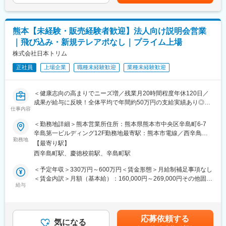
20時間程度となります。賃金はあくまでも目安の金額であり、選
が浅い方でも安心して業務に入れます。設備面では錠剤・散薬自
考を通じて上下する可能性があります。月給(月額)は固定手当を含
動分包機、電子薬歴を整備しており、効率よく調剤に集中できる
めた表記です。
環境です。また、認定薬剤師取得の支援制度もあり、研修会や勉
熊本【未経験・販売経験者歓迎】法人向け説明会営業
強会への参加を通じて、スキルアップを後押しします。
｜飛び込み・新規テレアポなし｜プライム上場
■組織体制：
株式会社日本トリム
店舗には社員3名が在籍しており、そのうち薬剤師は1名です。薬
正社員
上場企業
職種未経験歓迎
業種未経験歓迎
剤師不在の日はグループ内の他店舗からヘルプを受けながら運営
しており、店舗間の協力体制が整っています。少人数ならではの
風通しの良さがあり、一人ひとりの意見やアイデアを取り入れな
＜健康志向の高まりでニーズ増／残業月20時間程度年休120日／
がら、「地域に選ばれる薬局づくり」を進めています。今回ご入
成果が給与に反映！全体平均で年間約50万円の支給実績あり◎＞
社いただく方には、中心メンバーの一人として活躍いただくこと
仕事内容
を期待しています。
【仕事の内容】
＜勤務地詳細＞熊本営業所住所：熊本県熊本市中央区辛島町6-7
当社は、東証プライム上場の電解水素水整水器メーカーです。
辛島第一ビルディング12F勤務地最寄駅：熊本市電線／西辛鳥町
■企業の特徴／魅力：
今回募集するのは、法人企業の従業員様向けに製品説明会・体験
勤務地
駅受動喫煙対策：屋内全面禁煙変更の範囲：会社の定める事業所
当社は「必要な医療を・必要な人に・必要なタイミングで届け
【最寄り駅】
会を行う営業職です。
る」ことを大切にしております。1日約70枚と安定した処方箋枚
西辛島町駅、慶徳校前駅、辛島町駅
新規飛び込みや無作為なテレアポではなく、代理店からの紹介先
数の中で、小児から高齢者まで幅広い患者さまと関わることがで
やお問い合わせのあった法人様が中心です。
＜予定年収＞330万円～600万円＜賃金形態＞月給制補足事項なし
き、薬剤師としての経験値を着実に高められます。産前産後休
入社後は専任トレーナーがつき、商品知識・説明トーク・商談の
＜賃金内訳＞月額（基本給）：160,000円～269,000円その他固定
暇・育児休暇・育児短時間勤務制度の取得実績は100％で、ライ
進め方を同行しながら学べます。
給与
手当/月：20,000円固定残業手当/月：52,000円～131,000円（固定
フイベントを経ても安心して働き続けられる環境です。
これまでのご経験を活かし、安定した上場企業で成果に応じた収
残業時間40時間0分/月）超過した時間外労働の残業手当は追加支
入アップを目指せる環境です。
給＜月給＞232,000円～420,000円（一律手当を含む）＜昇給有無
変更の範囲：会社の定める業務
＞有＜残業手当＞有＜給与補足＞■固定給に加え、販売実績に応じ
応募依頼する
【求人ポイント◎】
気になる
たインセンティブ制度があります。■昇給年１回■賞与：年2回（7