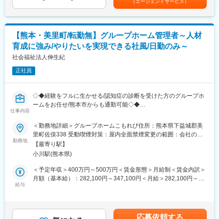
（エージェントサービス）
■未経験の方も歓迎です。異業種・営業未経験から入社された方も
月・12月）基本給の3ヶ月分程度を想定賃金はあくまでも目安の
多数活躍中です。※入社直後からトレーナーが1名つきます。商品
金額であり、選考を通じて上下する可能性があります。月給(月額)
説明のトーク練習や営業同行を行います。
は固定手当を含めた表記です。
■成績等に応じて若くしてのキャリアアップが可能です。(30代で
【熊本・美里町/転勤無】グループホーム管理者～人材
の支店長登用実績多数あり)
育成に強み/やりたいを実現できる社風/日勤のみ～
■固定給に加え、販売実績に応じたインセンティブ制度がありま
す。
社会福祉法人伸生紀
全体平均で年間約50万円の支給実績があり、成果に応じてさらに
正社員
高収入を目指すことも可能です。
入社後すぐに数字を任せるのではなく、研修・同行を経て段階的
に目標を持っていただきます。
◇◆経験をフルに生かせる/認知症の診断を受けた方のグループホ
■転勤は基本的にありません。(管理職になった場合、打診可能性
ームをお任せ/熊本市からも通勤可能◇◆
はありますが意向に沿います。)
仕事内容
■ポジション概要
＜勤務地詳細＞グループホームこもれび住所：熊本県下益城郡美
【中途入社者アンケート】
「グループホームこもれび」にて、施設運営を担う管理者ポジシ
里町佐俣338 受動喫煙対策：屋内全面禁煙変更の範囲：会社の定
■入社を決めた理由
ョンをお任せします。
勤務地
める事業所
（1）社会貢献できる・お客様に喜んで頂ける
【最寄り駅】
認知症ケアの現場において、スタッフ一人ひとりの個性を活かし
（2）安定性・信頼性
小川駅(熊本県)
ながら、利用者様にとって安心して過ごせる“もう一つの居場所”を
（3）面接官・人
つくる中核的役割です。
＜予定年収＞400万円～500万円＜賃金形態＞月給制＜賃金内訳＞
■働いてみて感じた魅力
月額（基本給）：282,100円～347,100円＜月給＞282,100円～
（1）人間関係が良い、先輩が親切
■職種詳細：
給与
347,100円＜昇給有無＞有＜残業手当＞無＜給与補足＞■昇給：年
（2）社会貢献できる、客様に喜んで頂ける・応援頂ける
・ホーム運営管理
1回（4月）■賞与：年2回（6月、12月）※過去実績2.5ヶ月分賃金
（3）様々な業界の普段会えない役職者に会える
・スタッフマネジメント・育成・定着
はあくまでも目安の金額であり、選考を通じて上下する可能性が
・入居促進（ホーム見学対応等）
あります。月給(月額)は固定手当を含めた表記です。
【企業紹介WEBページ】
応募依頼する
・収支等、ホームの数値管理