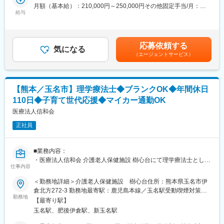
録、作業伝票、品物の発注）
月額（基本給）：210,000円～250,000円その他固定手当/月：
◆高いシェアを持つ製品：
給与
10,000円＜月給＞220,000円～260,000円＜昇給有無＞有＜残業手
調剤というニッチな分野で、業界トップクラスのシェアを誇る製
■入社後の流れ：
当＞有＜給与補足＞※その他固定手当内訳：夜勤手当5,000円、宿
品が多数あります。寡占市場だからこそ、競合製品を使っている
まずは介護福祉士の資格を取得いただきます。取得まではおよそ3
直手当5,000円賃金はあくまでも目安の金額であり、選考を通じて
顧客からいかにシェアを獲得するか試行錯誤する面白さがありま
～4か月を見込んでおります。
上下する可能性があります。月給(月額)は固定手当を含めた表記で
す。
応募依頼する
※資格取得のための費用は当社で半額負担します。
気になる
す。
（エージェントサービス）
変更の範囲：会社の定める業務
■組織構成：
住宅型有料老人ホームひかりには13名が在籍しており、その内介
護職は10名（20～50代）です。
【熊本／玉名市】理学療法士◆ブランクOK◆年間休日
110日◆子育て世代応援◆マイカー通勤OK
■当ポジションについて：
当施設の利用者様は要介護１～５と幅広いレベルの方々がいらっ
医療法人信和会
しゃるので、臨機応変なコミュニケーション力が求められます。
正社員
残業はほとんどありません。地域に根差した当社の会社理念に共
感いただき、長く伴走いただけることを期待します。
■業務内容：
・医療法人信和会 介護老人保健施設 樹心台にて理学療法士として
仕事内容
活躍いただきます。
＜勤務地詳細＞介護老人保健施設 樹心台住所：熊本県玉名市伊
■業務詳細：
倉北方272-3 勤務地最寄駅：鹿児島本線／玉名駅受動喫煙対策：
・施設利用者の機能回復訓練および関係書類作成
勤務地
屋内全面禁煙変更の範囲：会社の定める事業所
【最寄り駅】
・利用者様宅への訪問
玉名駅、肥後伊倉駅、新玉名駅
・担当者会議への出席
・レクリエーションの企画