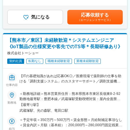
有料老人ホームへの入居を検討されている方や、そのご家族様か
無＞有＜残業手当＞無＜給与補足＞■その他固定手当：地域基礎給
大手美容メーカーだから実現できる様々なキャリアアップ！
らの入居相談を担当しています。
2万円／役割職責手当94,000～99,000円■賞与年2回・昇給年1回
1）チーフやエリアマネージャー、ブランド責任者のようなマネジ
（評価により）※別途特別賞与あり：賞与支給対象期間（6カ月）
メントを目指せます
応募依頼する
■ポジション業務：
気になる
の残業時間が270時間以下の場合年間0.5カ月加算支給 ※役割職
2）ピアスグループ内の様々な美容ブランドに異動・チャレンジで
（エージェントサービス）
（1）有料老人ホームへの入居検討者様やご家族様との入居相談業
責手当該当者は対象外※役割職責手当該当者のため残業代の支給な
きます
務
し賃金はあくまでも目安の金額であり、選考を通じて上下する可
3）本社で人事・製品プロモーション・マーケティングなどに携わ
※ご家族様からホームに対するご希望をお伺いし、ご希望に合った
能性があります。月給(月額)は固定手当を含めた表記です。
れるチャンスもあります
有料老人ホームのご提案（ベネッセのホームだけでなく他社のホ
【熊本市／東区】未経験歓迎＊システムエンジニア
ームも紹介可能）とご見学時の同行、ご入居に向けたホームや病
■就業環境：
《IoT製品の仕様変更や客先でのTS等＊長期研修あり》
院との調整業務など、一連の入居相談業務を担っていただきま
・グループのコスメ製品を特別価格で購入できます。働きながら
す。
株式会社トーショー
自身も美しくなれる環境です！
（2）病院、地域包括支援センター、居宅介護支援事業所への法人
・あなたの奨学金返済を会社が8割（最大288万円）負担してくれ
契約社員
転勤なし
職種未経験歓迎
業種未経験歓迎
営業
ます！
※入居検討者様のご相談・ご紹介をいただくため、病院や地域包括
支援センター、居宅介護支援事業所を定期的に訪問し、ソーシャ
【ITの基礎知識があれば応募OK◎／医療現場で薬剤師の仕事を助
ルワーカーやケアマネジャーの皆様へサービスのご案内と、入居
ける「調剤支援システム」のカスタマーサポート／調剤支援機
検討者様のヒアリング等を行います。
仕事内容
器・システムで総合病院でのシェアNo.1】
＜勤務地詳細＞熊本営業所住所：熊本県熊本市東区長嶺東8-2-92
■顧客への最適な提案：
【はじめに】
勤務地最寄駅：豊肥本線／武蔵塚駅受動喫煙対策：屋内全面禁煙
有料老人ホームの急増に伴い、ホームへ入居を検討される方々
当ポジションは自社販売している大型IoT製品や薬剤システムの運
勤務地
変更の範囲：会社の定める事業所（リモートワーク含む）
も、ソーシャルワーカー・ケアマネジャーも、「何を基準にホー
【最寄り駅】
用～保守を担うシステムエンジニア職となっております。未経験
ムを選べば良いか／どこのホームが適切か分からない」という時
武蔵塚駅、光の森駅、竜田口駅
からチャレンジできる事に加えて、メーカー直雇用という貴重な
代になっています。
求人となっております。IT領域へキャリアチェンジされたい方歓
＜予定年収＞350万円～500万円＜賃金形態＞月給制補足事項なし
当社は長年の経験から「その方が本当に望まれることを叶えるホ
迎しております！
＜賃金内訳＞月額（基本給）：200,000円～280,000円固定残業手
ームは、どんなことをしているのか」を熟知しており、そのノウ
給与