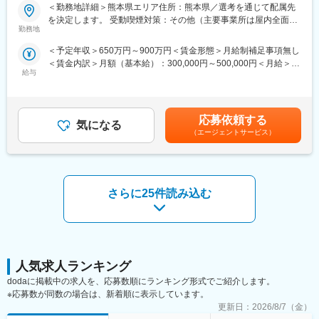
＜勤務地詳細＞熊本県エリア住所：熊本県／選考を通じて配属先
※緊急対応以外ほとんど発生いたしません。
【具体的な業務詳細】
を決定します。 受動喫煙対策：その他（主要事業所は屋内全面禁
国内トップクラスのプロジェクト受託実績を誇る当社の一員とし
勤務地
煙）変更の範囲：会社の定める事業所
■キャリアアップについて
て、医薬品PJなどを中心にクライアントビジネス拡大に貢献して
昇格制度がございますので、頑張り次第でキャリアアップが叶う
＜予定年収＞650万円～900万円＜賃金形態＞月給制補足事項無し
いただきます。
環境です。
＜賃金内訳＞月額（基本給）：300,000円～500,000円＜月給＞
・担当エリアの訪問医療施設のターゲティング、担当医療施設へ
給与
300,000円～500,000円＜昇給有無＞有＜残業手当＞無＜給与補足
の訪問計画作成、担当医療施設への訪問、医療従事者とのリレー
■特徴：
＞【残業手当について】管理監督者の承認の上、研究会、顧客と
ション構築
【安定した経営基盤と経営・医療現場を分解した経営方針】
の会議等が発生する場合、別途残業手当支給する。【補足】プロ
・卸への訪問、同行、卸 MSとのリレーション構築
当院は精神病棟・内科病棟を運営しております。すべて一般病棟
ジェクト稼働手当(35,000円)、外勤日当（1日1,500円／外勤3.5時
・医療従事者向けの説明会の企画・実施、医師同士のコミュニケ
応募依頼する
で運営をしているため、回転率の向上等を行うこともなく、安定
気になる
間以上）■変動賞与制（6月・12月・3月）※平均実績6ヶ月分■イン
ーション推進のための研究会・勉強会の立ち上げ、講演会の企
（エージェントサービス）
した経営基盤を作ることができています。また、ドクターに経営
センティブ：3月（対象者）賃金はあくまでも目安の金額であり、
画・運営 等
的な負担をかけない組織・制度作りを行っています。昼食を理事
選考を通じて上下する可能性があります。月給(月額)は固定手当を
※勤務地については、選考内で希望を伺ったうえで決定します。
長中心にドクター全員でとるなど、コミュニケーションの活発な
含めた表記です。
職場です。ドクター側は理事長を中心に、運営に関しては、本ポ
＼IQVIAでMRとして働く魅力／
ジションの方に役割分担をするイメージです。さらに経営会議を
さらに25件読み込む
（１）充実の待遇：同業他社の中でも平均給与の高さや非課税の
行わない、理事長の考えにより無駄な卓上での会議よりもスピー
日当の支給の他、退職金や団体保険制度、単身赴任手当や月1回の
ドをっもって判断・意思決定していく体制を整備しております。
帰省交通費の支給など福利厚生が充実しており、長期就業される
社員が多いのも特徴です。
（２）豊富なキャリアップの機会があります： MRとして専門性
を磨き、管理職を目指していただく方も多くございますし、社内
人気求人ランキング
公募制度も充実しておりますので、IQVIAが展開している他の事業
dodaに掲載中の求人を、応募数順にランキング形式でご紹介します。
部への異動も可能です。
※応募数が同数の場合は、新着順に表示しています。
※病院の経営コンサル、医薬品メーカーのマーケティング支援、人
更新日：
2026/8/7（金）
事担当者などの管理部門など