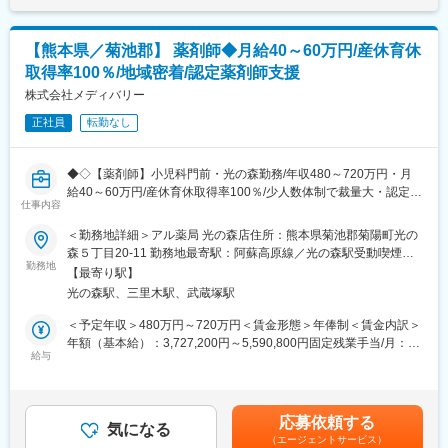
心して就業可能です。
【熊本県／菊池郡】 薬剤師◆月給40～60万円/産休育休
■会社の特長：
・意見を伝えやすく長く働きやすい職場です。
取得率100％/地域密着/認定薬剤師支援
・育児休暇の実績あり。育児との両立を応援しています。
株式会社メディバリー
・社内研修制度があるため、手厚くフォローする体制が整ってい
ます。
正社員
転勤なし
変更の範囲：会社の定める業務
◆◇【薬剤師】小児科門前・光の森勤務/年収480～720万円・月
給40～60万円/産休育休取得率100％/少人数体制で裁量大・認定薬
仕事内容
剤師支援◇◆
熊本県菊池郡菊陽町にあるアル薬局 光の森店にて、調剤・服薬
＜勤務地詳細＞アル薬局 光の森店住所：熊本県菊池郡菊陽町光の
指導・小児処方対応など薬剤師業務全般をお任せします。
森５丁目20-11 勤務地最寄駅：阿蘇高原線／光の森駅受動喫煙対
勤務地
策：屋内全面禁煙変更の範囲：会社の定める事業所
【最寄り駅】
■職務詳細：
光の森駅、三里木駅、武蔵塚駅
・小児科門前での調剤、監査、服薬指導業務
・OTC医薬品の販売、健康相談対応
＜予定年収＞480万円～720万円＜賃金形態＞年俸制＜賃金内訳＞
・電子薬歴を用いた薬歴管理・情報提供
年額（基本給）：3,727,200円～5,590,800円固定残業手当/月：
・錠剤・散薬自動分包機を利用した調剤業務
給与
89,400円～134,100円（固定残業時間40時間0分/月）超過した時
間外労働の残業手当は追加支給＜月額＞400,000円～600,000円
■サポート体制：
（12分割）（一律手当を含む）＜昇給有無＞有＜残業手当＞有＜
ご入社後は、既存の社員と一緒に外来調剤や小児処方の対応から
給与補足＞■昇給：あり※月給には固定残業代40時間分が含まれて
応募依頼する
スタートしていただきます。処方の傾向や地域の患者さまの特徴
気になる
おりますが、超過分は別途支給致します。※実際の残業時間は10-
（エージェントサービス）
など、基礎的な部分から丁寧にお伝えしますので、小児科の経験