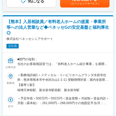
気になる
■会社概要
（エージェントサービス）
・関係各所との調整（地域活動への参加も） など
https://www.youtube.com/watch?v=Ge4KiEjNYaM
■採用サイト内動画ページ
■この仕事の魅力
https://trim-saiyo.jp/movie/
本ポジションでは、単なる現場管理にとどまらず、運営・人材・
【熊本】入居相談員／有料老人ホームの提案・事業所
サービス品質の三位一体で施設づくりをリードしていただきま
変更の範囲：会社の定める業務
等への法人営業など◆ベネッセGの安定基盤と福利厚生
す。
◎
具体的には、グループホームの運営管理全般として、スタッフの
育成・マネジメント・定着支援を中心に、利用者様へのサービス
株式会社ベネッセシニアサポート
品質の向上に取り組んでいただきます。現場で働く職員一人ひと
正社員
りの強みや個性を引き出しながら、チームとしての力を最大化し
ていくことが重要なミッションです。
また、入居促進に向けた見学対応やご家族との対応、地域活動へ
■部門の役割：
の参加などを通じて、地域に根差した施設運営も担います。さら
当社のお客様相談室では、「有料老人ホーム紹介事業」を展開し
に、収支管理や稼働率の改善など数値面の管理も行い、経営視点
仕事内容
ております。施設選びでお困りのお客様へニーズを確認し、お一
を持ちながら施設全体をマネジメントできる点も特徴です。
人お一人に合わせたホームをご提案、ご入居にまつわる手続きま
＜勤務地詳細1＞メディカル・リハビリホームグランダ水前寺住
で行っております。
■「こもれび」の由来：
所：熊本県熊本市中央区白山1-1-11 受動喫煙対策：屋内全面禁煙
勤務地
ある寒い冬の朝のこと、冷たくなった指先に息をふきかけながら
＜勤務地詳細2＞ボンセジュール水前寺住所：熊本県熊本市中央区
【最寄り駅】
■部門の業務内容：
洗濯物を干しておりました。するといつの間にか背中がほんのり
白山3-4-6 受動喫煙対策：屋内全面禁煙変更の範囲：会社の定める
味噌天神前駅、新水前寺駅前駅、新水前寺駅
病院のソーシャルワーカーや、地域包括支援センター・居宅介護
暖かくなり、つい手を止めてしまいました。それは晴れた空に輝
事業所
支援事業所のケアマネジャーからご相談・ご紹介をいただき、有
くお陽さまの陽差しでした。その陽差しはやさしく静かに心の中
＜予定年収＞500万円～550万円＜賃金形態＞月給制＜賃金内訳＞
料老人ホームへの入居検討者様やご家族様の入居相談を担当して
までしみて来て、とてもおだやかな気持ちになりました。お陽さ
月額（基本給）：261,000円～288,000円その他固定手当/月：
おります。
給与
まはきっとこうしてどんな人々の背中にも平等に暖かくやさしい
93,194円～100,238円＜月給＞354,194円～388,238円＜昇給有無
ぬくもりを与えてくださっているのだろうなと心深く感じ、そん
＞有＜残業手当＞無＜給与補足＞■その他固定手当：地域基礎給2
■募集ポジション業務内容：