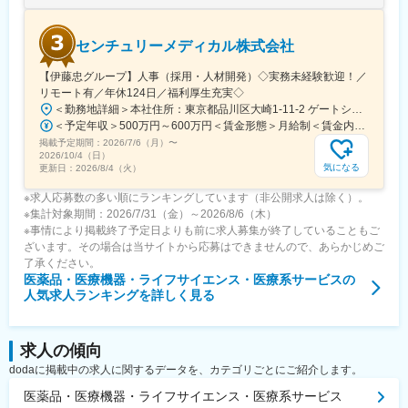
センチュリーメディカル株式会社
【伊藤忠グループ】人事（採用・人材開発）◇実務未経験歓迎！／
リモート有／年休124日／福利厚生充実◇
＜勤務地詳細＞本社住所：東京都品川区大崎1-11-2 ゲートシティ大崎イーストタワー22Ｆ勤務地最寄駅：JR山手線／大崎駅受動喫煙対策：屋内全面禁煙変更の範囲：会社の定める事業所（リモートワーク含む）
＜予定年収＞500万円～600万円＜賃金形態＞月給制＜賃金内訳＞月額（基本給）：300,000円～350,000円＜月給＞300,000円～350,000円＜昇給有無＞有＜残業手当＞有＜給与補足＞上記年収は、あくまで目安であり、前職・経験を考慮し検討させて頂きます。■昇給：あり■賞与：あり※会社業績と個人業績に応じて算定されます。賃金はあくまでも目安の金額であり、選考を通じて上下する可能性があります。月給(月額)は固定手当を含めた表記です。
掲載予定期間：
2026/7/6（月）
〜
2026/10/4（日）
気になる
更新日：
2026/8/4（火）
※求人応募数の多い順にランキングしています（非公開求人は除く）。
※集計対象期間：2026/7/31（金）～2026/8/6（木）
※事情により掲載終了予定日よりも前に求人募集が終了していることもご
ざいます。その場合は当サイトから応募はできませんので、あらかじめご
了承ください。
医薬品・医療機器・ライフサイエンス・医療系サービス
の
人気求人ランキングを詳しく見る
求人の傾向
dodaに掲載中の求人に関するデータを、カテゴリごとにご紹介します。
医薬品・医療機器・ライフサイエンス・医療系サービス