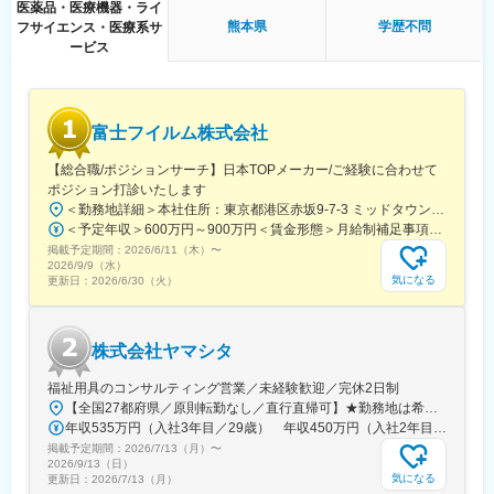
（３）手厚い研修体制でスキルアップができます：製品研修、ス
医薬品・医療機器・ライ
キル研修、学術研修と、国内最大手だからこそ仕事に必要な知識
熊本県
学歴不問
フサイエンス・医療系サ
やスキルをしっかりと身に付けられる研修制度があります。MRと
ービス
してのスキルのみならず、データ分析、マーケティングなど多角
的にヘルスケアのプロフェッショナル人材を育成する研修制度を
整備しています。
富士フイルム株式会社
【IQVIAサービシーズジャパンについて】
・世界100以上の国と地域／8万人の社員が、医薬品の臨床開発～
【総合職/ポジションサーチ】日本TOPメーカー/ご経験に合わせて
プロモーションに携わり、市場を流通するほぼすべての医薬品に
ポジション打診いたします
関与しています
＜勤務地詳細＞本社住所：東京都港区赤坂9-7-3 ミッドタウン・ウェスト勤務地最寄駅：東京メトロ日比谷線／都営大江戸線／六本木駅受動喫煙対策：敷地内全面禁煙変更の範囲：会社の定める事業所（リモートワーク含む）
・日本においても業界トップシェアを誇り、常時100以上のPJが
＜予定年収＞600万円～900万円＜賃金形態＞月給制補足事項なし＜賃金内訳＞月額（基本給）：300,000円～500,000円＜月給＞300,000円～500,000円＜昇給有無＞有＜残業手当＞有賃金はあくまでも目安の金額であり、選考を通じて上下する可能性があります。月給(月額)は固定手当を含めた表記です。
稼働しています
掲載予定期間：
2026/6/11（木）
〜
2026/9/9（水）
気になる
更新日：
2026/6/30（火）
変更の範囲：会社の定める業務
株式会社ヤマシタ
福祉用具のコンサルティング営業／未経験歓迎／完休2日制
【全国27都府県／原則転勤なし／直行直帰可】★勤務地は希望を考慮★拠点により車通勤OK※充足状況により、ご希望の勤務地での募集が終了している場合があります。※転居を伴う転勤の有無は、半年ごとに希望を伺い、選択いただけます。■東北■・宮城県（仙台市）■関東■・東京都（東京23区など）・神奈川県（横浜市など）・埼玉県（さいたま市など）・千葉県（千葉市など）・茨城県（水戸市）・栃木県（宇都宮市／足利市）・群馬県（前橋市）■東海■・愛知県（名古屋市／豊田市／豊橋市／小牧市）・静岡県（静岡市／浜松市／沼津市／焼津市／富士市）・岐阜県（岐阜市）・三重県（四日市市）■信越・北陸■・長野県（長野市）・山梨県（甲府市）・石川県（金沢市）・富山県（富山市）・福井県（福井市）■関西■・大阪府・兵庫県（神戸市／尼崎市／姫路市）・京都府（京都市）・奈良県（奈良市／天理市）・滋賀県（大津市／彦根市）・和歌山県（和歌山市／田辺市）■中国■・広島県（広島市）・岡山県（岡山市）■四国■・香川県（高松市）■九州■・福岡県（福岡市）
年収535万円（入社3年目／29歳） 年収450万円（入社2年目／26歳）
掲載予定期間：
2026/7/13（月）
〜
2026/9/13（日）
気になる
更新日：
2026/7/13（月）