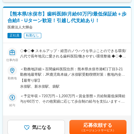
※独り立ち後はリモート×出社も可
定■実績に応じてインセンティブが付きます。賃金はあくまでも目
宅への機器取付も行います。(取付：1か月5～10件程度)入社後は
安の金額であり、選考を通じて上下する可能性があります。月給
トレーナーがつき同行や実践を通して研修いたしますので、安心
【キャリアパス（例）】
(月額)は固定手当を含めた表記です。
【熊本県/水俣市】歯科医師/月給60万円/最低保証給＋歩
して業務を頂けます。※TELアポや飛び込み営業はありません
・医療介護スタッフ（2週間程度の基礎研修必要資格取得、現場業
合給/I・Uターン歓迎！引越し代支給あり！
務）
【求人ポイント◎】
医療法人大輝会
・サービスリーダー（入社3カ月～※研修期間）
■営業経験者の方に加え、未経験の方も歓迎です。異業種・営業未
・サービス提供責任者（入社半年／年収420～650万円）
正社員
転勤なし
経験から入社された方も多数活躍中です。
・サービスマネージャー（入社1年／年収560～700万円）
■成績等に応じて若くしてのキャリアアップが可能です。(30代で
・エリアマネージャー（入社1年～／年収700～800万円）
の支店長登用実績多数あり)
・ブロックマネージャー（年収800～900万円）
◇◆◇◆ スキルアップ・経営のノウハウを学ぶことのできる環境/
■インセンティブ制度／販売キャンペーンがあり、業績(販売台数)
・ゼネラルマネージャー（年収900～1200万円）
八代で長年地元に愛される歯科医院/働きやすい環境整備 ◆◇◆◇
を正当に評価されます。(ハイプレイヤーの方だと40～50万円／月
仕事内容
のインセンティブを獲得されている方もおられます。)
変更の範囲：会社の定める業務
一般歯科が基本です。
＜勤務地詳細＞百間歯科医院住所：熊本県水俣市港町1丁目3-21
■転勤は基本的にありません。(管理職になった場合、打診可能性
インプラントや小児矯正は本院の院長が担当することができるの
勤務地最寄駅：JR鹿児島本線／水俣駅受動喫煙対策：敷地内全面
はありますが意向に沿います。)
で、ご希望に応じます。
勤務地
禁煙
■担当エリアは配属先及び周辺都道府県となります。
【最寄り駅】
水俣駅、新水俣駅、袋駅
【中途入社者アンケート】
■業務内容：
＜予定年収＞720万円～1,200万円＜賃金形態＞月給制最低保障給
■入社を決めた理由
患者への一般歯科診療。訪問診療はありません。
与が60万で、その他実績に応じて歩合制の給与を支払います＜賃
（1）社会貢献できる・お客様に喜んで頂ける
小児歯科、口腔外科を行っており、訪問診療も一部行っていま
給与
金内訳＞月額（基本給）：600,000円～1,000,000円＜月給＞
（2）安定性・信頼性
す。
600,000円～1,000,000円＜昇給有無＞有＜残業手当＞有＜給与補
（3）面接官・人
足＞昇給あり賃金はあくまでも目安の金額であり、選考を通じて
■働いてみて感じた魅力
■職務の特徴：
上下する可能性があります。月給(月額)は固定手当を含めた表記で
（1）人間関係が良い、先輩が親切
応募依頼する
本院は、八代市にある渡辺歯科医院で、院長は、百間歯科・矯
気になる
す。
（2）社会貢献できる、客様に喜んで頂ける・応援頂ける
（エージェントサービス）
正・インプラントなどを行っており、指導することも可能です。