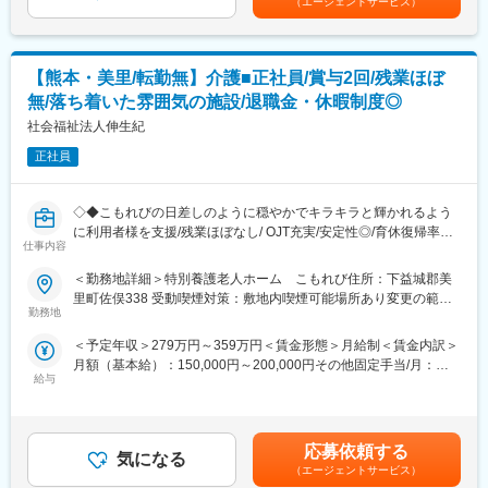
（エージェントサービス）
・医療療養病棟54床、一般病棟20床
外来診療（内科、外科、整形外科）も平日午前に受け付けていま
す。
・他職種との連携がスムーズにできる環境です。
【熊本・美里/転勤無】介護■正社員/賞与2回/残業ほぼ
無/落ち着いた雰囲気の施設/退職金・休暇制度◎
変更の範囲：会社の定める業務
社会福祉法人伸生紀
正社員
◇◆こもれびの日差しのように穏やかでキラキラと輝かれるよう
に利用者様を支援/残業ほぼなし/ OJT充実/安定性◎/育休復帰率
仕事内容
100％/時短勤務も相談可能◇◆
介護職として、ケアマネジャー、看護スタッフと協力しながら入
＜勤務地詳細＞特別養護老人ホーム こもれび住所：下益城郡美
居者様の日々の生活を支援して頂きます。
里町佐俣338 受動喫煙対策：敷地内喫煙可能場所あり変更の範
勤務地
囲：会社の定める事業所
<詳細>
＜予定年収＞279万円～359万円＜賃金形態＞月給制＜賃金内訳＞
・排泄介護、食事介助、服薬介助
月額（基本給）：150,000円～200,000円その他固定手当/月：
・入浴・身体の清拭・シャワー浴
給与
52,000円～58,000円＜月給＞202,000円～258,000円＜昇給有無
・更衣・洗面・整容
＞有＜残業手当＞有＜給与補足＞■昇給：年1回（4月）■賞与：年
・起床・就寝介助
2回（6月、12月）※過去実績2.5ヶ月分※夜勤手当：6,000円/回(試
・清掃・一般的な調理・ベッドメイク・買物・薬の受取り
用期間時は3,000円/回)※月5回程度を想定※処遇改善手当：14,000
・病院受診時の送迎および付き添いなど
応募依頼する
気になる
円～20,000円/月※処遇改善特例手当8,000円/月賃金はあくまでも
※上記業務は、手順が書かれたシートを確認しながら実施するた
（エージェントサービス）
目安の金額であり、選考を通じて上下する可能性があります。月
め、時間帯ごとの業務を把握しやすく、漏れなく業務を遂行でき