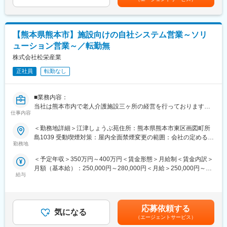
以外の受診予約管理や報告書作成、請求管理などの業務オペレー
ションを設計運営
■組織構成：20名(男女=5:5/20~60代)
【熊本県熊本市】施設向けの自社システム営業～ソリ
事務：11名（企画、運営、システム、広報、人事など）
ューション営業～／転勤無
総務：4名
庶務：3名
株式会社松栄産業
補助パート：2名
正社員
転勤なし
■職務の特徴：
同ポジションは、病院運営、施設管理に関わる幅広い業務に携わ
■業務内容：
ります。桜十字グループでは従来の医療・介護業界の常識にとら
当社は熊本市内で老人介護施設三ヶ所の経営を行っております。
われることなく常に新しいことに挑戦しています。そのため、自
仕事内容
老人介護施設の事業運営に伴って、自社システム開発、導入にも
由な発想でアイデアをカタチにし、同事業を拡大していける方を
力を注いでおり、今回はそられシステムの拡販業務をお任せいた
＜勤務地詳細＞江津しょうぶ苑住所：熊本県熊本市東区画図町所
求めています。また、介護や看護・診療に関しては専門スタッフ
します。
島1039 受動喫煙対策：屋内全面禁煙変更の範囲：会社の定める事
が在籍しているため、患者の満足を第一に、サービスや運営の改
勤務地
業所
善や新しい仕組み作り等に専念することができます。
■業務詳細：
＜予定年収＞350万円～400万円＜賃金形態＞月給制＜賃金内訳＞
・顧客選定～アポイント取得
変更の範囲：会社の定める業務
月額（基本給）：250,000円～280,000円＜月給＞250,000円～
・提案～見積提示
給与
280,000円＜昇給有無＞有＜残業手当＞有＜給与補足＞■賞与：年
・導入～アフターフォロー、等
2回賃金はあくまでも目安の金額であり、選考を通じて上下する可
※社内システム部門もありますので、顧客開拓や提案活動に関して
能性があります。月給(月額)は固定手当を含めた表記です。
は協力をしながら対応いただく予定です。
応募依頼する
気になる
■入社後：
（エージェントサービス）
入社後3ヶ月間は先輩スタッフがマンツーマンで教育しますので安