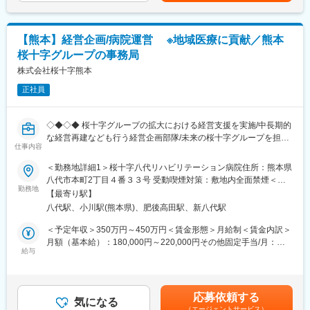
（3）様々な業界の普段会えない役職者に会える
休日休暇は、随時、希望する日に取ることが出来ます。
学会やセミナー出席も問題ございません。セミナー受講費の一部
【企業紹介WEBページ】
補助いたします。
■会社概要
【熊本】経営企画/病院運営 ※地域医療に貢献／熊本
開業をお考えの先生には、シュミレーションにもなり、スキルア
https://www.youtube.com/watch?v=Ge4KiEjNYaM
桜十字グループの事務局
ップにつながる環境です。
■採用サイト内動画ページ
株式会社桜十字熊本
https://trim-saiyo.jp/movie/
■組織構成：全員で協力をしながら業務を行っています。
正社員
衛生士・歯科助手：5名（育児休暇1名・フル→パート1名／訪問
変更の範囲：会社の定める業務
診療のみ・アルバイト1名）女性
医師：2名男性
◇◆◇◆ 桜十字グループの拡大における経営支援を実施/中長期的
技工士：1名男性
な経営再建なども行う経営企画部隊/未来の桜十字グループを担う
受付：2名女性
仕事内容
人材採用 ◆◇◆◇
＜勤務地詳細1＞桜十字八代リハビリテーション病院住所：熊本県
■職務内容：当院での病院運営に関わる業務全般をご担当いただき
八代市本町2丁目４番３３号 受動喫煙対策：敷地内全面禁煙＜勤
ます。
勤務地
務地詳細2＞桜十字宇城病院住所：熊本県宇城市小川町北新田５
【最寄り駅】
□管理部門
受動喫煙対策：屋内全面禁煙変更の範囲：会社の定める事業所
八代駅、小川駅(熊本県)、肥後高田駅、新八代駅
・人事部門：医療スタッフの採用/教育/定着方針は重要でありこれ
に関する戦略立案
＜予定年収＞350万円～450万円＜賃金形態＞月給制＜賃金内訳＞
・システム部門：業務IT効率化
月額（基本給）：180,000円～220,000円その他固定手当/月：
□施設運営(病院または介護施設)
給与
22,000円～27,000円＜月給＞202,000円～247,000円＜昇給有無
・施設の事務長として、オペレーションの運営改善：収益と患者
＞有＜残業手当＞有＜給与補足＞■昇給：あり(年1回)■賞与：年3
様・受診者様の満足度向上のバランスをとりながら経営を行い、
回記載金額は選考を通じて上下する可能性があります。月給(月額)
スタッフの採用・育成などの人事業務
は固定手当を含みます。
応募依頼する
・バックオフィスの業務改善：クリニック以外で行う診療・検査
気になる
（エージェントサービス）