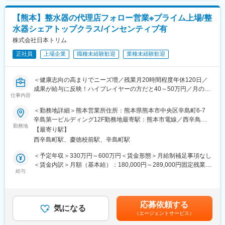
育児休暇の取得率は100％で復帰率も100％になります。時短勤務
月給(月額)は固定手当を含めた表記です。
・ケアマネージャーや医療機関、福祉事業所、行政等との調整
についても相談できます。
【熊本】整水器の代理店フォロー営業※プライム上場/整
・スタッフの採用・指導・育成
ライフスタイルが変化しても理解あるところで仕事をすることが
・各種プロジェクトへの参加
できます。
水器シェアトップクラス/インセンティブ有
※担当エリアは選考時の希望を考慮の上、決定します。
株式会社日本トリム
■組織構成：
【入社直後の流れ】
正社員
上場企業
職種未経験歓迎
業種未経験歓迎
100名程度のスタッフが介護職員として働いています。
入社後は首都圏（東京・神奈川・埼玉）、福岡、大阪、兵庫のい
男女比は男性４：女性６です。
ずれかの事業所にて、6か月間のマネージャー養成研修を行いま
女性のリーダーも多く在籍しております。
＜健康志向の高まりでニーズ増／残業月20時間程度年休120日／
す。
成果が給与に反映！ハイプレイヤーの方だと40～50万円／月のイ
■入社～1カ月目
変更の範囲：会社の定める業務
仕事内容
ンセンティブを獲得＞
・業界未経験者でもゼロから学ぶことができる基礎研修／必要資
【同社の紹介】
格取得。なお、資格取得のための費用は当社負担となります。
＜勤務地詳細＞熊本営業所住所：熊本県熊本市中央区辛島町6-7
■整水器の販売等を行うリーディングカンパニーです。
■1～3か月目
辛島第一ビルディング12F勤務地最寄駅：熊本市電線／西辛鳥町
■同社の整水器について：浄水した水を電気分解し<電解水素水>
・OJTを受けながら日勤・夜勤両方の介護現場での業務をお任せ
勤務地
駅受動喫煙対策：屋内全面禁煙変更の範囲：会社の定める事業所
【最寄り駅】
を作ります。飲む事により胃腸症状改善の効果等が認められ管理
します。
西辛島町駅、慶徳校前駅、辛島町駅
医療機器として認証されており、コア技術による高い製品力が特
※研修終了後は現場業務は無くなるため日勤のみ
長です。予防医療や健康維持志向の高まりからニーズが増加して
■3～6か月目
＜予定年収＞330万円～600万円＜賃金形態＞月給制補足事項なし
います。
・マネージャー業務を学んでいただきます。ピープルマネジメン
＜賃金内訳＞月額（基本給）：180,000円～289,000円固定残業手
■個人向け以外にもプロ・企業・大学・高校などスポーツ関連施設
トだけでなく、売上管理や各事業所が目標を達成するための事業
給与
当/月：52,000円～131,000円（固定残業時間40時間0分/月）超過
に納入実績があります。
所運営を行います。※上司がメンターとなり手厚いサポートがござ
した時間外労働の残業手当は追加支給＜月給＞232,000円～
います。
420,000円（一律手当を含む）＜昇給有無＞有＜残業手当＞有＜
【営業スタイル】
■本配属後
給与補足＞■想定年収には、インセンティブと賞与の支給平均額、
応募依頼する
代理店担当者に同行販売したり、団体向けへのプロモーション販
・各事業所の課題や目的に合わせてマネジメント業務に専念頂き
気になる
固定残業代を含みます。キャリア／能力により決定いたします。■
（エージェントサービス）
売、勉強会や展示会での販売、代理店先顧客への販売等幅広い営
ます。
昇給年１回■賞与：年2回（7月・12月）基本給の3ヶ月分程度を想
業手法を行います。また、アフターサービスの一環としてお客様