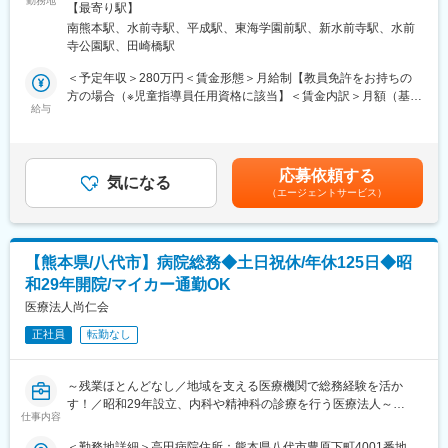
勤務地
ここ帯山住所：熊本県熊本市中央区帯山1-22-77 受動喫煙対策：
【最寄り駅】
屋内全面禁煙＜勤務地詳細3＞ふぁみさぽここ桜通り住所：熊本県
■千広について：
南熊本駅、水前寺駅、平成駅、東海学園前駅、新水前寺駅、水前
■業務概要：
熊本市南区南区馬渡2-9-13 受動喫煙対策：屋内全面禁煙変更の範
私たち千広は、この社会であらゆる人が自立し、いくつになって
寺公園駅、田崎橋駅
発達に特性のある子どもたちを支援する「放課後等デイサービ
囲：会社の定める事業所
も、どういう状況下にあっても、その人「らしく」あり続けるた
ス」または「児童発達支援」で、子どもたちの成長をサポートす
＜予定年収＞280万円＜賃金形態＞月給制【教員免許をお持ちの
めのサポートを全力で行っています。皆が自分らしい生活を送
る児童指導員を募集します。
方の場合（※児童指導員任用資格に該当】＜賃金内訳＞月額（基本
れ、日々の人生に幸せを見出すため、お客様の信頼とご期待にお
給与
給）：200,000円＜月給＞200,000円＜昇給有無＞有＜残業手当＞
応えするサービスで、お客様だけでなく社員、社員のご家族、地
■配属先情報：
有＜給与補足＞■賞与実績：年2回（昨年度実績2か月ほど）賃金
域の方々等常に感謝の気持ちと真心を込めて事業を遂行し、地域
配属：みらいサポート部
はあくまでも目安の金額であり、選考を通じて上下する可能性が
の発展に役立てる企業を目指しています。当社は社会で人が自立
あります。月給(月額)は固定手当を含めた表記です。
し続けられることを支援し、どんな状況下に陥っても、全力でお
応募依頼する
■具体的な業務：
気になる
客様のサポートを行っています。様々なサービスを提供するにあ
（エージェントサービス）
施設に通う子どもたち（未就学児～高校生）の療育や学習支援、
たり、お客様にどう喜ばれ、満足していただけるか、どうか解決
送迎業務が中心です。
できるかを常に意識して行動する人間の強さが当社にはありま
◎放課後デイサービスの例
す。様々な事情で自身の思うように生活できない方、その方を献
14:30～送迎
身的に支え、サポートする方へ地域に絶対に必要と言われる企業
【熊本県/八代市】病院総務◆土日祝休/年休125日◆昭
15:30～活動・おやつ
になるよう全力で取り組んでまいりますので、何卒よろしくお願
和29年開院/マイカー通勤OK
17:00～送迎
い申し上げます。
医療法人尚仁会
◎児童発達支援の例
正社員
転勤なし
・9:30～午前療育
変更の範囲：無
・14:00～午後療育
子どもたちが帰った後は事務作業や終礼を行い、基本定時
～残業ほとんどなし／地域を支える医療機関で総務経験を活か
（18:00）で退勤します。
す！／昭和29年設立、内科や精神科の診療を行う医療法人～
イメージ動画【https://youtu.be/gqF5RxqsTrg】
仕事内容
■業務内容：
＜勤務地詳細＞高田病院住所：熊本県八代市豊原下町4001番地