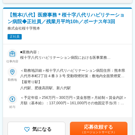
【熊本/八代】医療事務＊桜十字八代リハビリテーショ
ン病院◆正社員／残業月平均10h／ボーナス年3回
株式会社桜十字熊本
正社員
■業務内容：
桜十字八代リハビリテーション病院における医事業務
仕事内容
・医事課における受付、会計業務
・再診、新患患者様の受付、案内、電話対応
＜勤務地詳細＞桜十字八代リハビリテーション病院住所：熊本県
・医事課システムを使用した入力、請求業務
八代市本町2丁目４番３３号 受動喫煙対策：敷地内全面禁煙変更
・その他、付随する業務全般
勤務地
の範囲：会社の定める事業所
【最寄り駅】
八代駅、肥後高田駅、新八代駅
■当社について：
医療・福祉・予防医療を通じて「患者さま」「地域の方々」「職
＜予定年収＞256万円～300万円＜賃金形態＞月給制＜賃金内訳＞
員」三者すべてが幸せとなるモデルを築き全国に情報発信を行
月額（基本給）：137,000円～161,000円その他固定手当/月：
い、日本全体の地域医療の向上を目指しています。
給与
25,000円～29,000円＜月給＞162,000円～190,000円＜昇給有無
『ヒトとマチを元気に』
＞有＜残業手当＞有＜給与補足＞※その他固定手当：職務手当
熊本県南最大のリハビリテーションの拠点を目指し、病院が生み
20,000～24,000円、ベースアップ手当5,000円■昇給：あり(年1
出す新しい人の流れを、元気な街づくりに貢献してまいります。
回)■賞与：年3回（前年度実績4.50ヶ月分）賃金はあくまでも目安
応募依頼する
気になる
の金額であり、選考を通じて上下する可能性があります。月給(月
（エージェントサービス）
変更の範囲：会社の定める業務