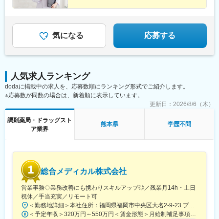
以上※月給額は地域により異なります
県)、新居町駅、美濃松山駅、鵜方駅、細畑駅、柳瀬川駅、南浦和
・スケジュールに合わせて直行直帰可
駅、袋井駅、阪東橋駅、上永谷駅、反町駅、高座渋谷駅、松橋
・転居を伴う転勤はありません
駅、小林駅(兵庫県)、河堀口駅、北戸田駅、太田駅(群馬県)、一ノ
割駅、東海大学前駅、池上駅、西八王子駅、目黒駅、柏木町駅、
気になる
応募する
■やりがい：
久地駅、宿河原駅、湯河原駅、善行駅、駒込駅、みらい平駅、西
・最近、健康のことで困っていることがないかなど、親身にお話
鉄平尾駅、中板橋駅、御成門駅、青梅街道駅、御茶ノ水駅、東久
を聞くことで、お客様と信頼関係を築き、お客様の健康管理に貢
留米駅、東北沢駅、東浦和駅、鉄道博物館駅、越谷レイクタウン
献することができます。
駅、蒲生駅、中浦和駅、さいたま新都心駅、茗荷谷駅、中山観音
・「この薬すごく効き目があって良かったよ。」「こないだのリ
人気求人ランキング
駅、逆瀬川駅、売布神社駅、香西駅、朝霧駅、こううん、ハーバ
ンゴ酢美味しかった。ちょうどまた買おうと思ってたの。来てく
ーランド駅、加太駅(和歌山県)、魚住駅、荒島駅、三鷹駅、西富士
dodaに掲載中の求人を、応募数順にランキング形式でご紹介します。
れてありがとう。」など、「ありがとう」という言葉が一番のや
宮駅、三ノ宮駅、厚岸駅、豊科駅、野田市駅、東武動物公園駅、
※応募数が同数の場合は、新着順に表示しています。
りがいです。
村上駅(千葉県)、青葉台駅、浦安駅(千葉県)、旗の台駅、戸越駅、
更新日：
2026/8/6（木）
町田駅、虎ノ門ヒルズ駅、池袋駅、早稲田駅(東京メトロ)、花小金
変更の範囲：会社の定める業務
井駅、江田駅(神奈川県)、小平駅、根津駅、千歳烏山駅、荏原中延
調剤薬局・ドラッグスト
熊本県
学歴不問
駅、田丸駅、大網駅、福島駅(大阪環状線)、五稜郭駅、羽前大山
ア業界
駅、祖師ケ谷大蔵駅、黒川駅(愛知県)、富良野駅、武佐駅(北海
道)、西大井駅、幡ケ谷駅、土浦駅、つくば駅、信濃吉田駅、岩村
田駅、新鉾田駅、港南台駅、戸塚駅、西九条駅、上新庄駅、江坂
駅、尾崎駅、天神橋筋六丁目駅、東水戸駅、日立駅、南中郷駅、
総合メディカル株式会社
神楽坂駅、大泉学園駅、大森海岸駅、八王子みなみ野駅、戸越公
園駅、一之江駅、西浦和駅、郡山富田駅、新木駅(千葉県)、甲子園
営業事務◇業務改善にも携わりスキルアップ◎／残業月14h・土日
駅、みつわ台駅、川口元郷駅、塚田駅、相模大野駅、近鉄郡山
祝休／手当充実／リモート可
駅、大和駅(神奈川県)、八街駅、豊中駅、和泉府中駅、東金駅、林
＜勤務地詳細＞本社住所：福岡県福岡市中央区大名2-9-23 プリオ福岡ビル勤務地最寄駅：地下鉄空港線／天神駅受動喫煙対策：屋内全面禁煙変更の範囲：会社の定める事業所
崎松江海岸駅、学研奈良登美ケ丘駅、東我孫子駅、たまプラーザ
＜予定年収＞320万円～550万円＜賃金形態＞月給制補足事項なし＜賃金内訳＞月額（基本給）：200,000円～246,000円その他固定手当/月：20,000円～110,000円＜月給＞220,000円～356,000円＜昇給有無＞有＜残業手当＞有＜給与補足＞※実際の年収は面談・面接後に経歴や能力に応じて決定します※求人票の想定年収に当てはまらないケースも発生する可能性があります賞与年2回（2025年度実績4.4ヶ月）、昇給年1回住宅補助手当、家族手当、残業手当、休日出勤手当など賃金はあくまでも目安の金額であり、選考を通じて上下する可能性があります。月給(月額)は固定手当を含めた表記です。
駅、南流山駅、堀切菖蒲園駅、淀駅、石田駅(京都府)、東海学園前