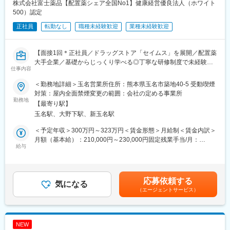
店舗には社員3名が在籍しており、そのうち薬剤師は1名です。薬
株式会社富士薬品【配置薬シェア全国No1】健康経営優良法人（ホワイト
剤師不在の日はグループ内の他店舗からヘルプを受けながら運営
500）認定
しており、店舗間の協力体制が整っています。少人数ならではの
正社員
転勤なし
職種未経験歓迎
業種未経験歓迎
風通しの良さがあり、一人ひとりの意見やアイデアを取り入れな
がら、「地域に選ばれる薬局づくり」を進めています。今回ご入
社いただく方には、中心メンバーの一人として活躍いただくこと
【面接1回＊正社員／ドラッグストア「セイムス」を展開／配置薬
を期待しています。
大手企業／基礎からじっくり学べる◎丁寧な研修制度で未経験の
仕事内容
方も安心／残業20h＊直行直帰可】
■企業の特徴／魅力：
当社は「必要な医療を・必要な人に・必要なタイミングで届け
＜勤務地詳細＞玉名営業所住所：熊本県玉名市築地40-5 受動喫煙
■職務内容：
る」ことを大切にしております。1日約70枚と安定した処方箋枚
対策：屋内全面禁煙変更の範囲：会社の定める事業所
担当エリアのお客様（個人宅や企業）へ訪問し、配置薬（お薬
勤務地
数の中で、小児から高齢者まで幅広い患者さまと関わることがで
【最寄り駅】
箱）や健康食品の提案をお任せします。
き、薬剤師としての経験値を着実に高められます。産前産後休
玉名駅、大野下駅、新玉名駅
※既に、取引のあるお客様先を訪問するスタイルです。
暇・育児休暇・育児短時間勤務制度の取得実績は100％で、ライ
フイベントを経ても安心して働き続けられる環境です。
＜予定年収＞300万円～323万円＜賃金形態＞月給制＜賃金内訳＞
＜仕事の流れ＞
月額（基本給）：210,000円～230,000円固定残業手当/月：
配置薬や健康食品、サプリメントの使用頻度に合わせて、1～6ヶ
給与
変更の範囲：会社の定める業務
35,796円～39,205円（固定残業時間22時間30分/月）超過した時
月に1回程度のペースでお客様宅を訪問
間外労働の残業手当は追加支給＜月給＞245,796円～269,205円
※社用車（軽自動車）に乗ってお客様宅へ訪問をします。（1件あ
（一律手当を含む）＜昇給有無＞有＜残業手当＞有＜給与補足＞※
たり20～30分程度）
年収は当社規定に基づき、年齢や経験に応じて決定します。・昇
応募依頼する
気になる
給：年1回（4月）＜モデル給与＞※入社3年目平均基本給＋各種手
（エージェントサービス）
・配置薬や健康食品の期限管理
当＋業績連動給→総支給月額344,141円※業績連動給：月の予算達
・使った分の配置薬を補充
成や売り上げに対して支払われます。賃金はあくまでも目安の金
・使用したお薬代金の集金
額であり、選考を通じて上下する可能性があります。月給(月額)は
・健康相談、新商品・サービスのご提案 など
固定手当を含めた表記です。
NEW