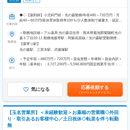
正社員
転勤なし
◆◇【薬剤師】小児科門前・光の森勤務/年収480～720万円・月
給40～60万円/産休育休取得率100％/少人数体制で裁量大・認定薬
仕事内容
剤師支援◇◆
熊本県菊池郡菊陽町にあるアル薬局 光の森店にて、調剤・服薬
＜勤務地詳細＞アル薬局 光の森店住所：熊本県菊池郡菊陽町光の
指導・小児処方対応など薬剤師業務全般をお任せします。
森５丁目20-11 勤務地最寄駅：阿蘇高原線／光の森駅受動喫煙対
勤務地
策：屋内全面禁煙変更の範囲：会社の定める事業所
【最寄り駅】
■職務詳細：
光の森駅、三里木駅、武蔵塚駅
・小児科門前での調剤、監査、服薬指導業務
・OTC医薬品の販売、健康相談対応
＜予定年収＞480万円～720万円＜賃金形態＞年俸制＜賃金内訳＞
・電子薬歴を用いた薬歴管理・情報提供
年額（基本給）：3,727,200円～5,590,800円固定残業手当/月：
・錠剤・散薬自動分包機を利用した調剤業務
給与
89,400円～134,100円（固定残業時間40時間0分/月）超過した時
間外労働の残業手当は追加支給＜月額＞400,000円～600,000円
■サポート体制：
（12分割）（一律手当を含む）＜昇給有無＞有＜残業手当＞有＜
ご入社後は、既存の社員と一緒に外来調剤や小児処方の対応から
給与補足＞■昇給：あり※月給には固定残業代40時間分が含まれて
応募依頼する
スタートしていただきます。処方の傾向や地域の患者さまの特徴
気になる
おりますが、超過分は別途支給致します。※実際の残業時間は10-
（エージェントサービス）
など、基礎的な部分から丁寧にお伝えしますので、小児科の経験
20時間程度となります。賃金はあくまでも目安の金額であり、選
が浅い方でも安心して業務に入れます。設備面では錠剤・散薬自
考を通じて上下する可能性があります。月給(月額)は固定手当を含
動分包機、電子薬歴を整備しており、効率よく調剤に集中できる
めた表記です。
環境です。また、認定薬剤師取得の支援制度もあり、研修会や勉
【玉名営業所】＜未経験歓迎＞お薬箱の営業職◇外回
強会への参加を通じて、スキルアップを後押しします。
り・取引あるお客様中心／土日祝休◇転居を伴う転勤
無
■組織体制：