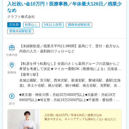
入社祝い金10万円！医療事務／年休最大126日／残業少
※一部、新たに配置薬を置いていただくお客様への訪問がありま
す。
なめ
└配置薬は無料でおけるので、お客様も抵抗なく置いてくれる製
クラフト株式会社
品です。
正社員
転勤なし
5名以上採用
職種未経験歓迎
■未経験の方も安心◎充実した研修制度：
業種未経験歓迎
・入社直後～2週間 ： OJT形式で、薬の種類や成分など基礎知識
を身につけます。
・入社2週間～1ヶ月 ： 先輩社員に同行し、仕事の流れを学びま
【未経験歓迎／残業月平均11.9時間】薬局にて、受付・処方せん
す。「会話のコツ」や「商品のご案内方法」といった実践的なス
内容の入力・薬剤師のフォローなど
仕事内容
キルを習得します。
・入社1カ月以降 ： 慣れてきたら独り立ち。既存のお客様をメイ
【転居を伴う転勤なし】全国のさくら薬局グループの店舗からご
ンに訪問します。
希望を考慮して決定★マイカー通勤OK（勤務地による）北海道、
◎困ったら先輩社員に相談しやすい雰囲気です。
勤務地
山形県、福島県、茨城県、群馬県、埼玉県、千葉県、東京都、神
【最寄り駅】
奈川県、岐阜県、静岡県、愛知県、三重県、長野県、京都府、大
名城公園駅、宮川駅、西米沢駅、新浦安駅、磐城塙駅、森駅(北海
＜専門資格を取得できる＞
阪府、兵庫県、島根県、香川県、福岡県、熊本県のいずれかの店
道)、井土ケ谷駅、梶が谷駅、鶴ケ峰駅、南古谷駅、滝野駅、谷町
・入社後は、医薬品販売の専門知識を身につけるために、登録販
舗★勤務地については、「勤務地一覧」をご確認ください【本
九丁目駅、大和田駅(大阪府)、北巽駅、吹田駅(東海道本線)、岡町
売者資格を取得していただきます。（取得率90％以上）
社】東京都千代田区大手町一丁目3番1号 JAビル6階※受動喫煙対
■東京都・神奈川県：月給20万4800円以上■大阪府：月給19万
駅、住之江公園駅、古市駅(大阪府)、花園町駅、堺東駅、長原駅
・資格取得にあたっては、無料で支援を行いますのでご安心くだ
策：あり
6800円以上■埼玉県：月給19万2000円以上■千葉県・愛知県：月
(大阪府)、弥刀駅、南栗橋駅、北見駅、鴫野駅、中目黒駅、高輪台
さい。
給与
給19万400円以上■京都府：月給18万8800円以上■兵庫県：月給
駅、西馬込駅、春日部駅、大袋駅、荻窪駅、馬込沢駅、三国駅(大
・資格取得後は、資格手当として給与にも反映されます。
18万7200円以上■静岡県：月給18万4000円以上■三重県：月給18
阪府)、今羽駅、水俣駅、公津の杜駅、新検見川駅、平沼橋駅、小
万2400円以上■茨城県・北海道：月給18万800円以上■群馬県・岐
入社祝い金10万円／年休126日／残業少なめ
川町駅(埼玉県)、弘明寺駅(京急線)、藤が丘駅(神奈川県)、黒岩
■働き方：
働きやすさも、キャリアアップも諦めたくないあなたに
阜県・長野県：月給17万9200円以上■福岡県：月給17万7600円以
駅、小田急相模原駅、あざみ野駅、東林間駅、菅野駅、海神駅、
・基本土日祝休み／年3回の大型連休あり
上■山形県・福島県・島根県・香川県・熊本県：月給17万4400円
高根木戸駅、白井駅、滝不動駅、笹塚駅、兵庫駅、生田駅(神奈川
・残業20h以内