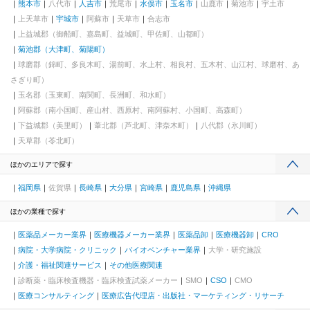
熊本市
八代市
人吉市
荒尾市
水俣市
玉名市
山鹿市
菊池市
宇土市
上天草市
宇城市
阿蘇市
天草市
合志市
上益城郡（御船町、嘉島町、益城町、甲佐町、山都町）
菊池郡（大津町、菊陽町）
球磨郡（錦町、多良木町、湯前町、水上村、相良村、五木村、山江村、球磨村、あ
さぎり町）
玉名郡（玉東町、南関町、長洲町、和水町）
阿蘇郡（南小国町、産山村、西原村、南阿蘇村、小国町、高森町）
下益城郡（美里町）
葦北郡（芦北町、津奈木町）
八代郡（氷川町）
天草郡（苓北町）
ほかのエリアで探す
福岡県
佐賀県
長崎県
大分県
宮崎県
鹿児島県
沖縄県
ほかの業種で探す
医薬品メーカー業界
医療機器メーカー業界
医薬品卸
医療機器卸
CRO
病院・大学病院・クリニック
バイオベンチャー業界
大学・研究施設
介護・福祉関連サービス
その他医療関連
診断薬・臨床検査機器・臨床検査試薬メーカー
SMO
CSO
CMO
医療コンサルティング
医療広告代理店・出版社・マーケティング・リサーチ