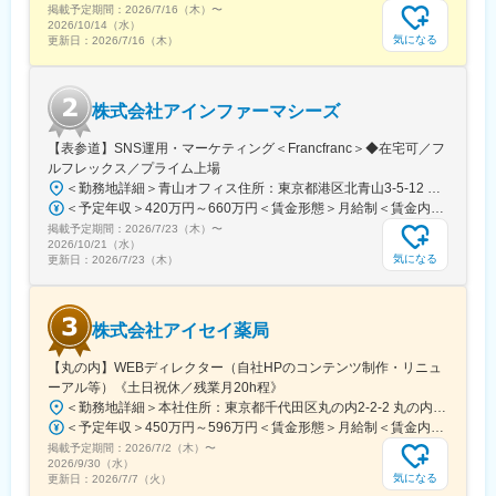
掲載予定期間：
2026/7/16（木）
〜
駅、人吉温泉駅、青山駅(岩手県)、藤崎宮前駅、中野島駅、初富
2026/10/14（水）
駅、津久野駅、小手指駅、上尾駅、桶川駅、下妻駅、赤塚駅、西
気になる
更新日：
2026/7/16（木）
宮北口駅、清水駅(愛知県)、蒔田駅、武蔵溝ノ口駅、大阪上本町
駅、吹田駅(阪急線)、萩ノ茶屋駅、大阪城公園駅、代官山駅、五反
田駅、東三国駅、横浜駅、高根公団駅、代田橋駅、大開駅、吉野
株式会社アインファーマシーズ
町駅、神奈川駅、美章園駅、深堀町駅、西ケ原駅、萩山駅、新御
茶ノ水駅、池ノ上駅、護国寺駅、神戸駅(兵庫県)、富士宮駅、三宮
【表参道】SNS運用・マーケティング＜Francfranc＞◆在宅可／フ
駅(神戸新交通)、東葉勝田台駅、荏原町駅、下神明駅、虎ノ門駅、
ルフレックス／プライム上場
早稲田駅(都電荒川線)、東大前駅、中延駅、野田駅(阪神線)、相川
＜勤務地詳細＞青山オフィス住所：東京都港区北青山3-5-12 青山クリスタルビルB1勤務地最寄駅：各線／表参道駅受動喫煙対策：屋内全面禁煙変更の範囲：会社の定める事業所
駅、豊津駅(大阪府)、中崎町駅、牛込神楽坂駅、大森駅(東京都)、
＜予定年収＞420万円～660万円＜賃金形態＞月給制＜賃金内訳＞月額（基本給）：260,000円～340,000円＜月給＞260,000円～340,000円＜昇給有無＞有＜残業手当＞有＜給与補足＞※上記年収には標準業績時の賞与および月20時間分の残業手当を含む賃金はあくまでも目安の金額であり、選考を通じて上下する可能性があります。月給(月額)は固定手当を含めた表記です。
芦花公園駅、東宮原駅、鳴尾・武庫川女子大前駅、郡山駅(奈良
掲載予定期間：
2026/7/23（木）
〜
県)、鰭ケ崎駅、人吉駅、通町筋駅、鎌ケ谷駅、東大手駅、溝の口
2026/10/21（水）
駅、四天王寺前夕陽ケ丘駅、今池駅(大阪府)、黄金町駅、東神奈川
気になる
更新日：
2026/7/23（木）
駅、杉並町駅、上中里駅、神谷町駅、新小平駅、小川町駅(東京
都)、代々木上原駅、高速神戸駅、三宮駅(神戸市営)、勝田台駅、
戸越銀座駅、国会議事堂前駅、新福島駅、江戸川橋駅、久寿川
株式会社アイセイ薬局
駅、熊本城・市役所前駅
【丸の内】WEBディレクター（自社HPのコンテンツ制作・リニュ
ーアル等）《土日祝休／残業月20h程》
＜勤務地詳細＞本社住所：東京都千代田区丸の内2-2-2 丸の内三井ビルディング勤務地最寄駅：東京メトロ千代田線／二重橋前駅受動喫煙対策：屋内全面禁煙変更の範囲：会社の定める事業所
＜予定年収＞450万円～596万円＜賃金形態＞月給制＜賃金内訳＞月額（基本給）：281,250円～350,000円＜月給＞281,250円～350,000円＜昇給有無＞有＜残業手当＞有＜給与補足＞ ※昇給(年１回・７月） ※賞与(年２回、前年実績年間4ヶ月) 業績および評価により支給月数は異なります。 ※役職採用の場合、役職手当（係長職：30,000円/月）を支給（年収に含む）賃金はあくまでも目安の金額であり、選考を通じて上下する可能性があります。月給(月額)は固定手当を含めた表記です。
掲載予定期間：
2026/7/2（木）
〜
2026/9/30（水）
気になる
更新日：
2026/7/7（火）