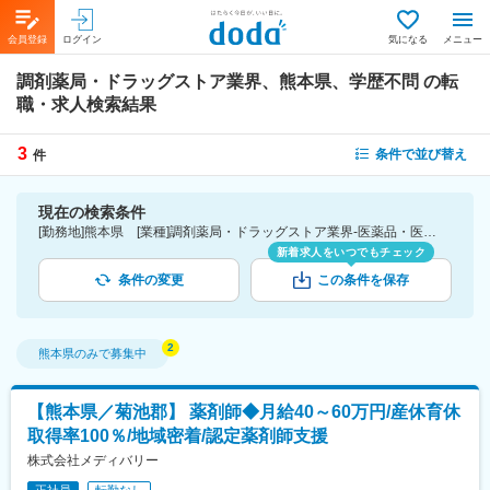
会員登録
ログイン
気になる
メニュー
調剤薬局・ドラッグストア業界、熊本県、学歴不問
の転
職・求人検索結果
3
条件で並び替え
件
現在の検索条件
[勤務地]熊本県 [業種]調剤薬局・ドラッグストア業界-医薬品・医療機器・ライフサイエンス・医療系サービス [こだわり条件ピックアップ]学歴不問 [詳細条件](募集・採用情報)学歴不問
新着求人をいつでもチェック
条件の変更
この条件を保存
熊本県
のみで募集中
【熊本県／菊池郡】 薬剤師◆月給40～60万円/産休育休
取得率100％/地域密着/認定薬剤師支援
株式会社メディバリー