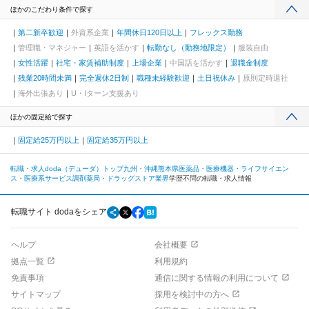
ほかのこだわり条件で探す
第二新卒歓迎
外資系企業
年間休日120日以上
フレックス勤務
管理職・マネジャー
英語を活かす
転勤なし（勤務地限定）
服装自由
女性活躍
社宅・家賃補助制度
上場企業
中国語を活かす
退職金制度
残業20時間未満
完全週休2日制
職種未経験歓迎
土日祝休み
原則定時退社
海外出張あり
U・Iターン支援あり
ほかの固定給で探す
固定給25万円以上
固定給35万円以上
転職・求人doda（デューダ）トップ
九州・沖縄
熊本県
医薬品・医療機器・ライフサイエン
ス・医療系サービス
調剤薬局・ドラッグストア業界
学歴不問の転職・求人情報
転職サイト dodaをシェア
ヘルプ
会社概要
拠点一覧
利用規約
免責事項
通信に関する情報の利用について
サイトマップ
採用を検討中の方へ