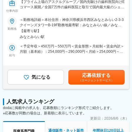
【プライム上場のアスクルグループ／国内先駆けの歯科医院向けE
コマース展開／全国7万件の歯科医院と取引で国内最大級のシェア
仕事内容
／就業時間選択可】
＜勤務地詳細＞本社住所：神奈川県横浜市西区みなとみらい2-3-3
■業務概要：
クイーンズタワーB-19F勤務地最寄駅：みなとみらい線／みなと
◇医薬品卸売販売業の管理薬剤師業務、高度管理医療機器等販売
勤務地
みらい駅受動喫煙対策：屋内全面禁煙変更の範囲：会社の定める
【最寄り駅】
業・貸与業の管理者業務、一般的な品質保証業務（薬や機器以外
事業所
みなとみらい駅
も含む新商品導入時のチェック、法令調査、販促物の校正など）
をお任せします。
＜予定年収＞450万円～550万円＜賃金形態＞月給制＜賃金内訳＞
◇また、経歴やスキル、ご本人の希望に応じて商品クレーム等の
月額（基本給）：254,000円～290,000円＜月給＞254,000円～
分析、改善対応など、海外医療機器（歯科関連）の薬事申請、製
給与
290,000円＜昇給有無＞有＜残業手当＞有＜給与補足＞※上記年収
造販売業業務も担当していただく場合があります。
は、残業代、賞与を含んだ場合の想定金額です。※年齢、経験、能
力、前職給与などを考慮のうえ、相談させて頂きます■昇給：年2
■主な業務：
回■賞与：年2回（6月、12月）※半期ごと賃金はあくまでも目安の
応募依頼する
◇管理薬剤師業務
気になる
金額であり、選考を通じて上下する可能性があります。月給(月額)
（エージェントサービス）
◇機器販売業管理者業務
は固定手当を含めた表記です。
◇一般的な品質保証業務（上記参照）
■はたらき方／環境：
人気求人ランキング
年間休日は125日と多く、ワークライフバランスを重視できる環
dodaに掲載中の求人を、応募数順にランキング形式でご紹介します。
境です。PCのログ管理による残業抑制や、効率的な業務遂行を支
※応募数が同数の場合は、新着順に表示しています。
援する各種ITツールも導入されています。
更新日：
2026/8/6（木）
■当社の魅力：
◇当社は全国の歯科医院向けに治療のための材料・器具を販売す
通信販売・ネット販売
年間休日120日以上
医療系専門職