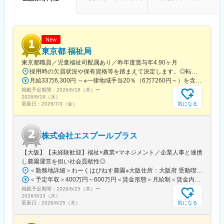
る通販会社です。全国約7万件の歯科医院の約8割をカバーする日
本最大級の顧客シェアを持っており、歯科医療を支える企業の中
でも、特に抜本的な業界変革に取り組むユニークな企業です。
◇アスクルの関連会社となり、企業規模が大きくなったことで、
更なる成長が期待できる企業です。
New
◇我々が目指すのは、大手でも優良でもない、業界に改革を起こ
東京都 福祉局
すイノベーター企業であることです。
東京都職員／児童福祉司配属あり／昨年度賞与年4.90ヶ月
採用時の欠員状況や保有資格等を踏まえて決定します。◎転居を伴う転勤なし▼児童相談所・児童相談センター（新宿区）・北児童相談所・品川児童相談所・立川児童相談所・杉並児童相談所・江東児童相談所・小平児童相談所・八王子児童相談所・町田児童相談所・足立児童相談所・多摩児童相談所・練馬児童相談所▼児童相談所一時保護所・都内7か所▼児童自立支援施設・誠明学園（青梅市）・萩山実務学校（東村山市）
変更の範囲：会社の定める業務
月給33万6,300円 ～※一律地域手当20％（6万7260円～）を含む※職歴や経験に応じて加算あり※東京都の給与改定により変更となる場合があります
掲載予定期間：
2026/6/18（木）
〜
2026/8/19（水）
気になる
更新日：
2026/7/3（金）
株式会社エスプールプラス
【大阪】【未経験歓迎】福祉×農業×マネジメント／企業人事と連携
し農園運営を担い社会貢献性◎
＜勤務地詳細＞わーくはぴねす農園※大阪住所：大阪府 受動喫煙対策：敷地内全面禁煙変更の範囲：会社の定める事業所
＜予定年収＞400万円～600万円＜賃金形態＞月給制＜賃金内訳＞月額（基本給）：280,000円～420,000円＜月給＞280,000円～420,000円＜昇給有無＞有＜残業手当＞有＜給与補足＞※予定年収はあくまでも目安の金額であり、選考を通じて上下する可能性があります。■昇給：年2回（8月・2月）■賞与：年2回（7月・12月）賃金はあくまでも目安の金額であり、選考を通じて上下する可能性があります。月給(月額)は固定手当を含めた表記です。
掲載予定期間：
2026/6/25（木）
〜
2026/9/23（水）
気になる
更新日：
2026/6/25（木）