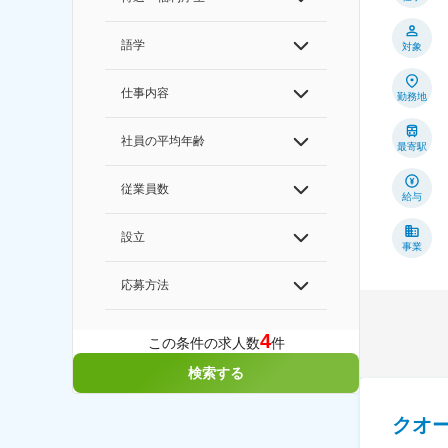
語学
対象
仕事内容
勤務地
社員の平均年齢
最寄駅
従業員数
給与
設立
事業
応募方法
4
この条件の求人数
件
検索する
クオ