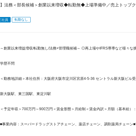
】法務＜部長候補＞創業以来増収◆転勤無◆上場準備中／売上トップク
転勤なし
正社員
～創業以来増益増収/転勤無し/法務×管理職候補～ ◎再上場やIFRS導導など様々
学歴不問
＜勤務地詳細＞本社住所：大阪府大阪市淀川区宮原4-5-36 セントラル新大阪ビ
新大阪駅、東三国駅、東淀川駅
＜予定年収＞700万円～900万円＜賃金形態＞月給制＜賃金内訳＞月額（基本給）：437,5
■事業内容：スーパードラッグストアチェーン、薬店チェーン、調剤薬局チェーン■市