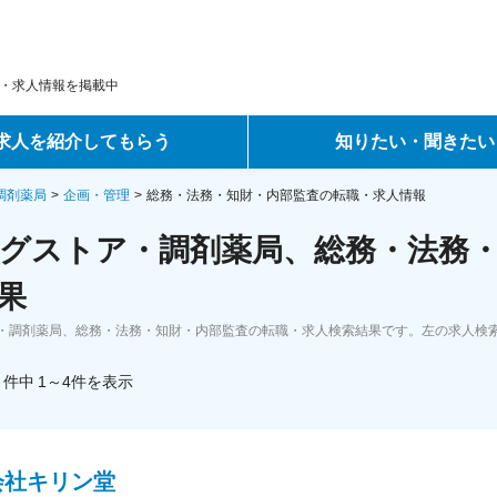
・求人情報を掲載中
求人を紹介してもらう
知りたい・聞きたい
ントサービス
転職ノウハウ
調剤薬局
企画・管理
総務・法務・知財・内部監査の転職・求人情報
グストア・調剤薬局、総務・法務・
サービス
データで見る転職
果
ーエージェントサービス
コラム・インタビュー
・調剤薬局、総務・法務・知財・内部監査の転職・求人検索結果です。左の求人検
転職Q&A
件中
1～4
件
を表示
会社キリン堂