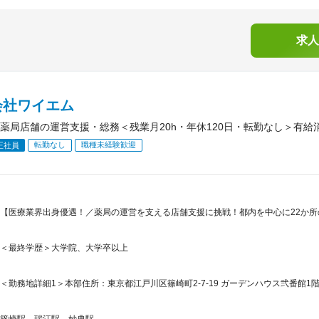
求人
会社ワイエム
薬局店舗の運営支援・総務＜残業月20h・年休120日・転勤なし＞有給消
転勤なし
職種未経験歓迎
正社員
【医療業界出身優遇！／薬局の運営を支える店舗支援に挑戦！都内を中心に22か所
＜最終学歴＞大学院、大学卒以上
＜勤務地詳細1＞本部住所：東京都江戸川区篠崎町2-7-19 ガーデンハウス弐番館1階
篠崎駅、瑞江駅、妙典駅