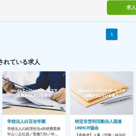
求人
1
されている求人
学校法人白百合学園
特定非営利活動法人国連
UNHCR協会
学校法人の経理担当※科研費業務
中心◇正社員／実働7.5h／年休
【表参道】人事（労務・給与社