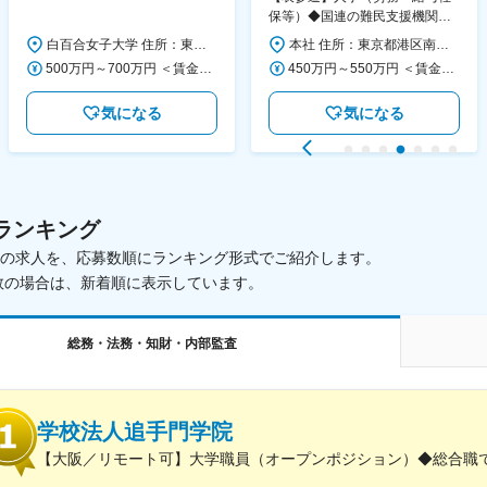
130日／1881年創立の伝統女子
保等）◆国連の難民支援機関の
大学
活動を支える日本公式支援窓口
白百合女子大学 住所：東京都調布市緑ヶ丘1-25 勤務地最寄駅：京王線／仙川駅 受動喫煙対策：屋内全面禁煙 変更の範囲：会社の定める事業所
本社 住所：東京都港区南青山6-10-11 ウェスレーセンター3F 勤務地最寄駅：地下鉄各線／表参道駅 受動喫煙対策：屋内全面禁煙 変更の範囲：会社の定める事業所（リモートワーク含む）
◆正職員登用前提
500万円～700万円 ＜賃金形態＞ 月給制 ＜賃金内訳＞ 月額（基本給）：280,000円～430,000円 ＜月給＞ 280,000円～430,000円 ＜昇給有無＞ 有 ＜残業手当＞ 有 ＜給与補足＞ ※年齢・過去の経験に基づき、本学規定に合わせ決定 【残業手当】有 /残業時間に応じて全額支給（※想定年収に含む） 【各種手当】扶養手当/住宅手当/通勤手当 等 【賞与】年2回（6月、12月） 【昇給】年1回（4月） 賃金はあくまでも目安の金額であり、選考を通じて上下する可能性があります。 月給(月額)は固定手当を含めた表記です。
450万円～550万円 ＜賃金形態＞ 月給制 ＜賃金内訳＞ 月額（基本給）：340,000円～420,000円 ＜月給＞ 340,000円～420,000円 ＜昇給有無＞ 有 ＜残業手当＞ 有 ＜給与補足＞ ※能力・経験によって決定します。 ■賞与あり（業績評価に応じて支給） 賃金はあくまでも目安の金額であり、選考を通じて上下する可能性があります。 月給(月額)は固定手当を含めた表記です。
気になる
気になる
ランキング
載中の求人を、応募数順にランキング形式でご紹介します。
数の場合は、新着順に表示しています。
総務・法務・知財・内部監査
学校法人追手門学院
【大阪／リモート可】大学職員（オープンポジション）◆総合職で