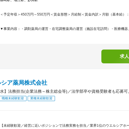
＜予定年収＞450万円～550万円＜賃金形態＞月給制＜賃金内訳＞月額（基本給）：250,0
▼事業内容：・調剤薬局の運営・在宅調整薬局の運営（施設在宅訪問）・医療機器、
求人
ルシア薬局株式会社
水】法務担当(企業法務～株主総会等)／法学部卒や資格受験者も応募可
職種未経験歓迎
業種未経験歓迎
【未経験歓迎／経営に近いポジションで法務実務を担当／業界1位のウエルシアホ