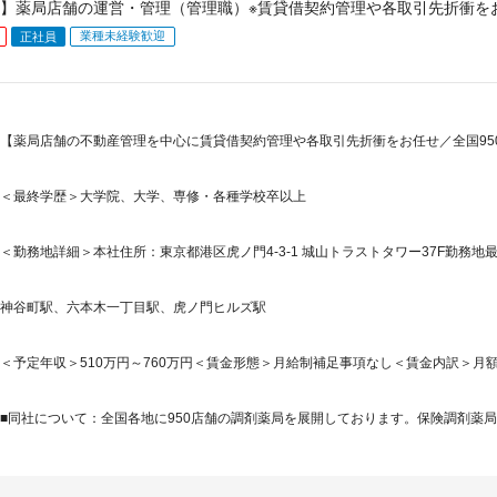
】薬局店舗の運営・管理（管理職）※賃貸借契約管理や各取引先折衝を
業種未経験歓迎
正社員
【薬局店舗の不動産管理を中心に賃貸借契約管理や各取引先折衝をお任せ／全国95
＜最終学歴＞大学院、大学、専修・各種学校卒以上
＜勤務地詳細＞本社住所：東京都港区虎ノ門4-3-1 城山トラストタワー37F勤務地最
神谷町駅、六本木一丁目駅、虎ノ門ヒルズ駅
＜予定年収＞510万円～760万円＜賃金形態＞月給制補足事項なし＜賃金内訳＞月額（基本
■同社について：全国各地に950店舗の調剤薬局を展開しております。保険調剤薬局