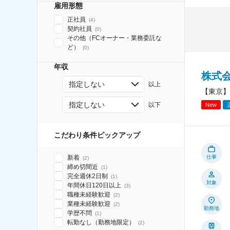
雇用形態
正社員
(
4
)
契約社員
(
0
)
その他（FCオーナー・業務委託な
ど）
(
0
)
年収
株式
指定しない
以上
【東京】
指定しない
以下
New
こだわり条件ピックアップ
新着
仕事
(
2
)
締め切間近
(
1
)
完全週休2日制
(
1
)
対象
年間休日120日以上
(
3
)
職種未経験歓迎
(
2
)
業種未経験歓迎
(
2
)
勤務地
学歴不問
(
1
)
転勤なし（勤務地限定）
(
2
)