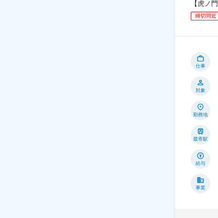
【虎ノ門
締切間近
仕事
対象
勤務地
最寄駅
給与
事業