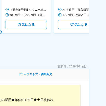
す/CFO管轄＃SECCFO0027
◆「BRUNO」新商品の企画／企
画～調達／働き方◎
＜勤務地詳細1＞ ソニー株式会社 住所：神奈川県横浜市西区みなとみらい5-1-1 受動喫煙対策：屋内全面禁煙 ＜勤務地詳細2＞ ソニーシティ大崎 住所：東京都品川区大崎2-10-1 勤務地最寄駅：JR線／大崎駅 受動喫煙対策：屋内全面禁煙 変更の範囲：会社の定める事業所（リモートワーク含む）
本社 住所：東京都新宿区西新宿6丁目22-1 新宿スクエアタワー B1階 勤務地最寄駅：東京メトロ丸ノ内線／西新宿駅 受動喫煙対策：屋内全面禁煙 変更の範囲：会社の定める事業所（リモートワーク含む）
600万円～1,200万円 ＜賃金形態＞ 月給制 ＜賃金内訳＞ 月額（基本給）：350,000円～500,000円 ＜月給＞ 350,000円～500,000円 ＜昇給有無＞ 有 ＜残業手当＞ 有 ＜給与補足＞ ※年収は経験や能力を考慮の上、当社規定により決定します。 賃金はあくまでも目安の金額であり、選考を通じて上下する可能性があります。 月給(月額)は固定手当を含めた表記です。
400万円～600万円 ＜賃金形態＞ 月給制 経験・能力を考慮の上、優遇いたします。 ＜賃金内訳＞ 月額（基本給）：300,000円～450,000円 ＜月給＞ 300,000円～450,000円 ＜昇給有無＞ 有 ＜残業手当＞ 有 ＜給与補足＞ ・賞与実績：年2回 ・昇給：年1回 ※半年毎に評価を行い、評価が高ければ年齢に関係なく昇給・昇格していきます。創造性の高い人・新しいことにチャレンジした人が高い評価を得られます。 賃金はあくまでも目安の金額であり、選考を通じて上下する可能性があります。 月給(月額)は固定手当を含めた表記です。
気になる
気になる
更新日：
2026/8/7（金）
ドラッグストア・調剤薬局
の採用◆年休約130日◆土日祝休み