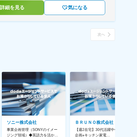
詳細を見る
気になる
次へ
ソニー株式会社
ＢＲＵＮＯ株式会社
事業企画管理（SONYのイメー
【週2在宅】30代活躍中◆商品
ジング領域）◆英語力を活か
企画※キッチン家電