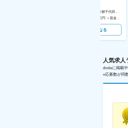
やDXに向けたシステム利用等～
データ入力など◆年休126日・
食事補助あり◎
AGC横浜テクニカルセンター 住所：神奈川県横浜市鶴見区末広町1-1 勤務地最寄駅：JR線／弁天橋駅 受動喫煙対策：敷地内喫煙可能場所あり 変更の範囲：無
本社 住所：東京都千代田区神田錦町2-2-1 KANDASQUARE 受動喫煙対策：屋内全面禁煙 変更の範囲：会社の定める事業所
400万円～550万円 ＜賃金形態＞ 月給制 固定給＋業績給 ＜賃金内訳＞ 月額（基本給）：230,000円～280,000円 ＜月給＞ 230,000円～280,000円 ＜昇給有無＞ 有 ＜残業手当＞ 有 ＜給与補足＞ ※上記はあくまで最低保証額です。実際にはこれまでの経験やスキルを考慮の上、決定します。 年収には残業代は含めておりません。 ■昇給：年1回 ■賞与：年2回 賃金はあくまでも目安の金額であり、選考を通じて上下する可能性があります。 月給(月額)は固定手当を含めた表記です。
350万円～500万円 ＜賃金形態＞ 月給制 ＜賃金内訳＞ 月額（基本給）：215,000円～307,000円 固定残業手当/月：76,700円～110,000円（固定残業時間45時間0分/月） 超過した時間外労働の残業手当は追加支給 ＜月給＞ 291,700円～417,000円（一律手当を含む） ＜昇給有無＞ 有 ＜残業手当＞ 有 ＜給与補足＞ ※経験・能力を考慮の上、年齢に関わりなく当社規定により優遇します。 賃金はあくまでも目安の金額であり、選考を通じて上下する可能性があります。 月給(月額)は固定手当を含めた表記です。
気になる
気になる
人気求人
dodaに掲
※応募数が同