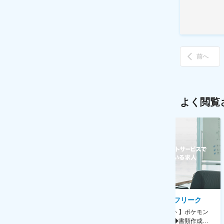
前へ
よく閲覧
AGC株式会社
株式会社ゲームフリーク
【横浜※一般職/転勤なし】庶
【庶務アシスタント】ポケモン
務・事務担当～開発部材の発注
シリーズ開発企業◆書類作成・