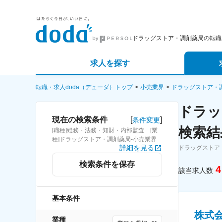
ドラッグストア・調剤薬局の転職
求人を探す
詳細条件から探す
エージェ
転職・求人doda（デューダ）トップ
小売業界
ドラッグストア・
ドラッ
新着求人から探す
スカウト
[
]
現在の検索条件
条件変更
検索結
[職種]総務・法務・知財・内部監査 [業
求人特集から探す
パートナ
種]ドラッグストア・調剤薬局-小売業界
詳細を見る
ドラッグストア
検索条件を保存
4
該当求人数
基本条件
株式
業種