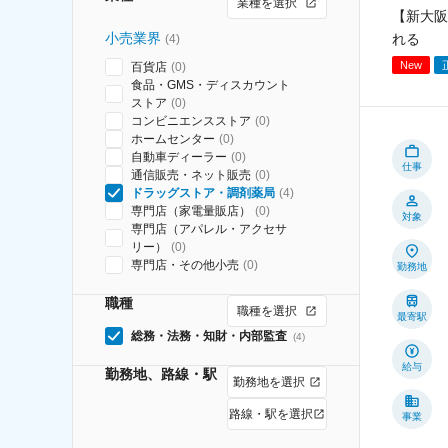
業種を選択
【新大阪
小売業界
れる
(
4
)
New
百貨店
(
0
)
食品・GMS・ディスカウント
ストア
(
0
)
コンビニエンスストア
(
0
)
ホームセンター
(
0
)
自動車ディーラー
(
0
)
仕事
通信販売・ネット販売
(
0
)
ドラッグストア・調剤薬局
(
4
)
専門店（家電量販店）
(
0
)
対象
専門店（アパレル・アクセサ
リー）
(
0
)
専門店・その他小売
(
0
)
勤務地
職種
職種を選択
最寄駅
総務・法務・知財・内部監査
(
4
)
給与
勤務地、路線・駅
勤務地を選択
路線・駅を選択
事業