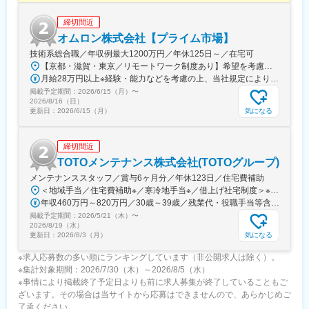
締切間近
オムロン株式会社【プライム市場】
技術系総合職／年収例最大1200万円／年休125日～／在宅可
【京都・滋賀・東京／リモートワーク制度あり】希望を考慮の上、下記いずれかの拠点へ配属■京都事業所（本社）京都府京都市下京区塩小路通堀川東入 オムロン京都センタービル■綾部事業所京都府綾部市中山町鳴谷3-2■桂川事業所京都府向日市寺戸町九ノ坪53番地■京阪奈イノベーションセンタ京都府木津川市木津川台9-1 ＜けいはんな学研都市＞■草津事業所滋賀県草津市西草津2-2-1■東京事業所東京都港区港南2-3-13 品川フロントビル7F※勤務地変更の範囲：国内外の全拠点およびテレワークの就業場所※受動喫煙対策：屋内全面禁煙※当面転勤なし
月給28万円以上※経験・能力などを考慮の上、当社規定により決定します。
掲載予定期間：
2026/6/15（月）
〜
2026/8/16（日）
気になる
更新日：
2026/6/15（月）
締切間近
TOTOメンテナンス株式会社(TOTOグループ)
メンテナンススタッフ／賞与6ヶ月分／年休123日／住宅費補助
＜地域手当／住宅費補助※／寒冷地手当※／借上げ社宅制度＞※住宅費補助、寒冷地手当は対象者に限ります。【募集勤務地】■長野ＳＴ■東東京ＳＴ■南東京ＳＴ■富山ＳＴ■名北ＳＴ■広島ＳＴ■横浜ＳＣ■松戸ＳＴ■千葉ＳＴ※ご希望の勤務地を考慮します。
年収460万円～820万円／30歳～39歳／残業代・役職手当等含む 年収300万円～620万円／22歳～29歳／残業代・役職手当等含む
掲載予定期間：
2026/5/21（木）
〜
2026/8/19（水）
気になる
更新日：
2026/8/3（月）
※求人応募数の多い順にランキングしています（非公開求人は除く）。
※集計対象期間：2026/7/30（木）～2026/8/5（水）
※事情により掲載終了予定日よりも前に求人募集が終了していることもご
ざいます。その場合は当サイトから応募はできませんので、あらかじめご
了承ください。