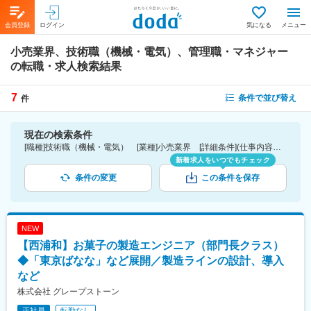
会員登録
ログイン
気になる
メニュー
小売業界、技術職（機械・電気）、管理職・マネジャー
の転職・求人検索結果
7
条件で並び替え
件
現在の検索条件
[職種]技術職（機械・電気） [業種]小売業界 [詳細条件](仕事内容)管理職・マネジャー
新着求人をいつでもチェック
条件の変更
この条件を保存
NEW
【西浦和】お菓子の製造エンジニア（部門長クラス）
◆「東京ばなな」など展開／製造ラインの設計、導入
など
株式会社 グレープストーン
正社員
転勤なし