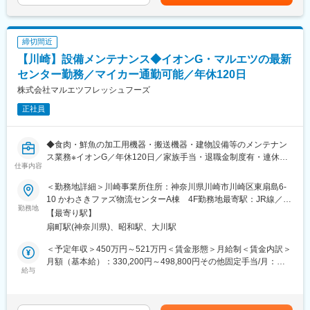
は固定手当を含めた表記です。
ベテラン社員の技術継承を行いながら、生産体制を強化し、高品
質な製品を安定供給するための重要な役割を担っていただきま
す。
締切間近
・食品工場の生産設備の維持管理
【川崎】設備メンテナンス◆イオンG・マルエツの最新
・生産ラインの改善、効率化計画の立案、実行
・新規設備導入の計画、実行、検証
センター勤務／マイカー通勤可能／年休120日
・予算管理、工程管理、品質管理
株式会社マルエツフレッシュフーズ
・部下の育成、指導、評価
正社員
■関わる商材：
国内自社グループ会社14社26工場の『業務スーパーのPB商品』
◆食肉・鮮魚の加工用機器・搬送機器・建物設備等のメンテナン
ス業務※イオンG／年休120日／家族手当・退職金制度有・連休取
■当ポジションの魅力：
仕事内容
得可能と長期就業にも安心の制度充実◎◆
◇基本的にはオフィス勤務
グループ14社を神戸物産本社から支えるポジションです。現場を
＜勤務地詳細＞川崎事業所住所：神奈川県川崎市川崎区東扇島6‐
■募集概要：
見なければ対応策も考えられないため、出張は多めです。
10 かわさきファズ物流センターA棟 4F勤務地最寄駅：JR線／川
スーパーで販売する肉・魚の加工用機器・搬送機器・その他建物
勤務地
しかし、工場勤務のような3交代制などの勤務時間ではなく、原則
崎駅受動喫煙対策：屋内全面禁煙変更の範囲：会社の定める事業
【最寄り駅】
設備等のメンテナンスをお任せいたします。
土日休み、神戸物産 本社での勤務となります。
所
扇町駅(神奈川県)、昭和駅、大川駅
・出張頻度：
■職務詳細：
月2・3回程度 ※通常時
＜予定年収＞450万円～521万円＜賃金形態＞月給制＜賃金内訳＞
・センター内施設機器の初期対応
例）1～2週間内に1泊2日や、2泊3日、＋日帰りで外出 など
月額（基本給）：330,200円～498,800円その他固定手当/月：
・故障時の対応
給与
5,000円＜月給＞335,200円～503,800円＜昇給有無＞有＜残業手
・社内外との打ち合わせ
■配属部署について：
当＞有＜給与補足＞これまでのご実績等を考慮の上、当社規定に
・工事や修理の立ち合い
西日本工場管理部 エンジニアリング課は役員と部長の他、本社8
より決定します。■賞与実績：年2回■昇給：年1回※夜勤手当あ
・保守計画の立案
名（男性6名・女性2名）のエンジニアが活躍しており、全員が中