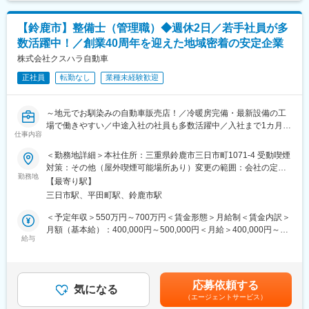
日が休日になります。残業時間は月平均15時間程度です。
【鈴鹿市】整備士（管理職）◆週休2日／若手社員が多
■求める人物像：
数活躍中！／創業40周年を迎えた地域密着の安定企業
人に対して指導することが好きな方、管理職として部下の面倒を
見れる方、責任感の強い方。
株式会社クスハラ自動車
正社員
転勤なし
業種未経験歓迎
変更の範囲：会社の定める業務
～地元でお馴染みの自動車販売店！／冷暖房完備・最新設備の工
場で働きやすい／中途入社の社員も多数活躍中／入社まで1カ月以
仕事内容
内も可！～
＜勤務地詳細＞本社住所：三重県鈴鹿市三日市町1071-4 受動喫煙
■業務内容：
対策：その他（屋外喫煙可能場所あり）変更の範囲：会社の定め
当社の整備サービス部門のマネジメント業務をお任せします。
勤務地
る事業所
【最寄り駅】
実際に整備業務も行っていただきながら、マネジメント業務をお
三日市駅、平田町駅、鈴鹿市駅
願いします。
【 詳細 】
＜予定年収＞550万円～700万円＜賃金形態＞月給制＜賃金内訳＞
比率：現場２割・マネジメント８割となります。
月額（基本給）：400,000円～500,000円＜月給＞400,000円～
・マネジメント業務
給与
500,000円＜昇給有無＞有＜残業手当＞有＜給与補足＞※経験・能
売上管理、メンバー管理、店舗管理など
力等を考慮の上、決定したします。■昇給：年2回（5月・11月）■
・整備業務
賞与：年2回（7月・12月）賃金はあくまでも目安の金額であり、
洗車、タイヤ交換、オイル交換、セーフティー点検、法定点検
選考を通じて上下する可能性があります。月給(月額)は固定手当を
応募依頼する
車検整備、部品取り付け、電装品取り付けなど
気になる
含めた表記です。
（エージェントサービス）