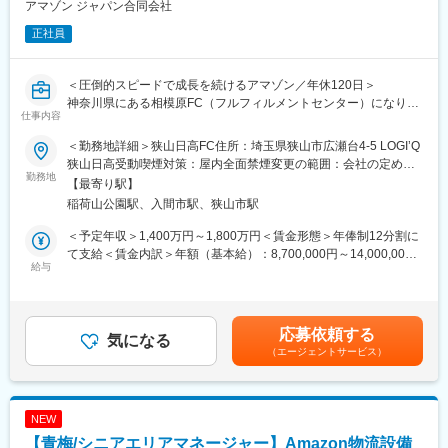
アマゾン ジャパン合同会社
今までにない商品を生み出すために、国内外の機械メーカーと全
正社員
く新しいオリジナルの機械を一から開発します。
既存商品のマイナーチェンジに留まらず、積極的な設備投資姿勢
を持った会社です。
＜圧倒的スピードで成長を続けるアマゾン／年休120日＞
神奈川県にある相模原FC（フルフィルメントセンター）になりま
■当社について：
仕事内容
す。
私たちグレープストーンのビジネスモデルは「製造小売業」で
す。お菓子を考え、作る、売るという一連の流れ全てを、自社で
＜勤務地詳細＞狭山日高FC住所：埼玉県狭山市広瀬台4-5 LOGI’Q
Amazonでは Maintenance Sr. Area Manager（SAM）として活躍
一貫して行っています。この「製造小売業」というビジネスモデ
狭山日高受動喫煙対策：屋内全面禁煙変更の範囲：会社の定める
いただけるリーダーシップに優れ、生産設備または物流設備のエ
勤務地
ルが、スピード感とオリジナリティのある商品開発を可能にして
事業所
【最寄り駅】
ンジニアリング経験がある方を求めています。組織、予算、プロ
います。そして、店舗の販売員が、お客様からいただいた声を全
稲荷山公園駅、入間市駅、狭山市駅
ジェクトの管理に携わるため、マネジメント経験を持つエンジニ
社にフィードバックすることで、より満足いただけるお菓子やサ
アを求めています。具体的には機械工学、電気工学、生産工学、
ービスを提供しています。
＜予定年収＞1,400万円～1,800万円＜賃金形態＞年俸制12分割に
制御工学の知識があるエンジニア、生産工場での設備改善・品質
て支給＜賃金内訳＞年額（基本給）：8,700,000円～14,000,000
改善の経験があるエンジニアです。
給与
■主なブランド：
円固定残業手当/月：300,000円～400,000円（固定残業時間70時
◇百貨店・駅・空港などの一等地に、お客様のニーズに合わせて
間0分/月）超過した時間外労働の残業手当は追加支給＜月額＞
Amazonのフルフィルメントセンター（FC）は他例無い程に自動
数多くのブランドを世に生み出してきました。
1,025,000円～1,566,666円（12分割）（一律手当を含む）＜昇給
化が進んでおり、多様な設備・装置があります。メンテナンスチ
◇デザートショップの先がけとなった「銀座 ぶどうの木」を開店
有無＞有＜残業手当＞有＜給与補足＞■年収について：年俸制■評
応募依頼する
ームは FC の設備・装置のメンテナンスだけでなく、性能の改
気になる
して以来、「銀のぶどう」、「鎌倉五郎本店」、「東京ばな奈ワ
価について：年1回の業務評価による査定有り賃金はあくまでも目
（エージェントサービス）
善、生産性改善をも担当しています。
ールド」など次々にヒットブランドを展開してきました。お菓子
安の金額であり、選考を通じて上下する可能性があります。月給
の通信販売「パクとモグ」の開設、豆乳あられ「銀座 まめは
(月額)は固定手当を含めた表記です。
SAM は設備安定稼働・性能改善・生産性改善等のチーム活動をリ
な」、焼き菓子バームクーヘン「ねんりん家」、「シュガーバタ
ードします。幅広い技術知識とマネジメント能力の両方が必要な
ーの木」、「TOKYOチューリップローズ」など、さらに新たな試
NEW
仕事です。SAM は担当する FC の設備・装置の状態を分析して改
みのブランドを展開していきます。
【青梅/シニアエリアマネージャー】Amazon物流設備
善プロジェクト策定し実行する責任があります。さらに、その成