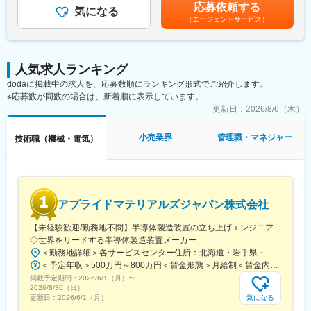
り：夜勤担当の方には25％割り増しの手当がつきます賃金はあく
応募依頼する
・進捗管理
気になる
途入社。
までも目安の金額であり、選考を通じて上下する可能性がありま
（エージェントサービス）
20代の社員から豊富な知識を持つベテラン社員も在籍しており、
す。月給(月額)は固定手当を含めた表記です。
■キャリアパス：
分からないことがあればしっかりとお教えします。
同事業所内の機械設備監督職を経験後、複数事業所の機械設備監
「食品工場を自分たちの手で作っていけるのが面 白い」「土日休
督職（代行）を担っていただきます。将来的には、本社業務管理
みで、残業も少ないから働きやすい」という声が多く、無理なく
人気求人ランキング
部の設備責任者として、全事業所の設備・機械管理をお任せする
活躍できる環境で仕事を楽しめます。
dodaに掲載中の求人を、応募数順にランキング形式でご紹介します。
予定です。
※応募数が同数の場合は、新着順に表示しています。
変更の範囲：会社の定める業務
■働き方について：
更新日：
2026/8/6（木）
月10日休みとなります。(歴28日の月は9日）ここに加え年次有給
休暇やﾊﾞｰｽﾃﾞｲ休日の制度も整っており、シフトの都合にもよりま
小売業界
管理職・マネジャー
技術職（機械・電気）
すが夏休み等連続休暇取得も可能となっております。
また、会社としてコンプライアンス順守の意識が強く、長時間労
働については、メンバークラスはもちろん管理職についても厳し
く管理しております。
アプライドマテリアルズジャパン株式会社
■会社の魅力：
グループの枠に縛られない独自の福利厚生が充実しており、社員
【未経験歓迎/勤務地不問】半導体製造装置の立ち上げエンジニア
が長期就業する会社。何十年も勤め上げる方が多く在籍していま
◇世界をリードする半導体製造装置メーカー
す。
＜勤務地詳細＞各サービスセンター住所：北海道・岩手県・山形県・茨城県・東京都・千葉県・神奈川県・愛知県・富山県 長野県・京都府・大阪府・広島県・大分県・長崎県・熊本県受動喫煙対策：敷地内喫煙可能場所あり変更の範囲：会社の定める事業所
＜予定年収＞500万円～800万円＜賃金形態＞月給制＜賃金内訳＞月額（基本給）：320,000円～480,000円＜月給＞320,000円～480,000円＜昇給有無＞有＜残業手当＞有＜給与補足＞※上記は予定でありスキル年齢に応じて変動がございます。※出張のための移動費、宿泊費は会社負担です。※出張手当4,000円/日が給与とは別に支給されます。※モデル年収例年収721万円 ／ 30歳 ／月給39.8万円＋業績連動インセンティブ＋諸手当賃金はあくまでも目安の金額であり、選考を通じて上下する可能性があります。月給(月額)は固定手当を含めた表記です。
掲載予定期間：
2026/6/1（月）
〜
2026/8/30（日）
変更の範囲：会社の定める業務
気になる
更新日：
2026/6/1（月）