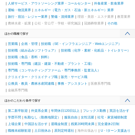
人材サービス・アウトソーシング業界・コールセンター
外食産業・飲食業界
運輸・物流業界
エネルギー（電力・ガス・石油・新エネルギー）業界
旅行・宿泊・レジャー業界
警備・清掃業界
理容・美容・エステ業界
教育業界
農林水産・鉱業
公社・官公庁・学校・研究施設
冠婚葬祭業界
その他
ほかの職種で探す
営業職
企画・管理
技術職（SE・インフラエンジニア・Webエンジニア）
技術職（組み込みソフトウェア）
技術職（化学・素材・化粧品・トイレタリー）
技術職（食品・香料・飼料）
技術職・専門職（建設・建築・不動産・プラント・工場）
専門職（コンサルティングファーム・専門事務所・監査法人）
クリエイター・クリエイティブ職
販売・サービス職
公務員・教員・農林水産関連職
事務・アシスタント
医療系専門職
金融系専門職
ほかのこだわり条件で探す
第二新卒歓迎
外資系企業
年間休日120日以上
フレックス勤務
英語を活かす
学歴不問
転勤なし（勤務地限定）
服装自由
女性活躍
社宅・家賃補助制度
上場企業
中国語を活かす
退職金制度
残業20時間未満
完全週休2日制
職種未経験歓迎
土日祝休み
原則定時退社
海外出張あり
U・Iターン支援あり