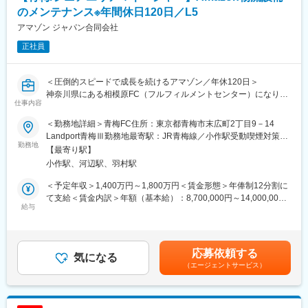
果を他の FC（海外含）に発信し、Amazonの発展に貢献する役割
のメンテナンス※年間休日120日／L5
変更の範囲：会社の定める業務
があります。もちろん、メンテナンスの予算計画、人員計画を策
アマゾン ジャパン合同会社
定・実行する責任もあります。
正社員
% of Time：Description of essential functions
1：40% 生産設備、物流設備の生産性、稼働率、品質、コストお
＜圧倒的スピードで成長を続けるアマゾン／年休120日＞
よび安全の改善活動
神奈川県にある相模原FC（フルフィルメントセンター）になりま
2：30% 生産設備、物流設備の修理・メンテナンスおよび予防保
仕事内容
す。
全業務
3：10％ 改善のための設備メーカーとの折衝、作業監督・工事監
＜勤務地詳細＞青梅FC住所：東京都青梅市末広町2丁目9－14
Amazonでは Maintenance Sr. Area Manager（SAM）として活躍
督
Landport青梅Ⅲ勤務地最寄駅：JR青梅線／小作駅受動喫煙対策：
いただけるリーダーシップに優れ、生産設備または物流設備のエ
勤務地
4：10% 優秀な人材の採用、メンバーの評価、シフト作成、人事
屋内全面禁煙変更の範囲：会社の定める事業所
【最寄り駅】
ンジニアリング経験がある方を求めています。組織、予算、プロ
管理と労務管理
小作駅、河辺駅、羽村駅
ジェクトの管理に携わるため、マネジメント経験を持つエンジニ
5： 5% メンテナンステクニシャンへの教育・トレーニング実施
アを求めています。具体的には機械工学、電気工学、生産工学、
6： 5% 部品購買業務と在庫管理業務。資産管理業務
＜予定年収＞1,400万円～1,800万円＜賃金形態＞年俸制12分割に
制御工学の知識があるエンジニア、生産工場での設備改善・品質
て支給＜賃金内訳＞年額（基本給）：8,700,000円～14,000,000
改善の経験があるエンジニアです。
給与
変更の範囲：会社の定める業務
円固定残業手当/月：300,000円～400,000円（固定残業時間70時
間0分/月）超過した時間外労働の残業手当は追加支給＜月額＞
Amazonのフルフィルメントセンター（FC）は他例無い程に自動
1,025,000円～1,566,666円（12分割）（一律手当を含む）＜昇給
化が進んでおり、多様な設備・装置があります。メンテナンスチ
有無＞有＜残業手当＞有＜給与補足＞■年収について：年俸制■評
応募依頼する
ームは FC の設備・装置のメンテナンスだけでなく、性能の改
気になる
価について：年1回の業務評価による査定有り賃金はあくまでも目
（エージェントサービス）
善、生産性改善をも担当しています。
安の金額であり、選考を通じて上下する可能性があります。月給
(月額)は固定手当を含めた表記です。
SAM は設備安定稼働・性能改善・生産性改善等のチーム活動をリ
ードします。幅広い技術知識とマネジメント能力の両方が必要な