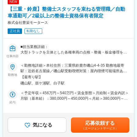
NEW
仕事です。SAM は担当する FC の設備・装置の状態を分析して改
【三重・鈴鹿】整備士スタッフを束ねる管理職／自動
善プロジェクト策定し実行する責任があります。さらに、その成
果を他の FC（海外含）に発信し、Amazonの発展に貢献する役割
車通勤可／2級以上の整備士資格保有者限定
があります。もちろん、メンテナンスの予算計画、人員計画を策
株式会社豊栄モータース
定・実行する責任もあります。
正社員
転勤なし
% of Time：Description of essential functions
1：40% 生産設備、物流設備の生産性、稼働率、品質、コストお
■担当業務詳細：
よび安全の改善活動
大型トラックを主体とした各種車両の点検・整備・板金修理をご
2：30% 生産設備、物流設備の修理・メンテナンスおよび予防保
仕事内容
担当していただきます。取り扱う車種は国内大手のトラックが中
全業務
心です。基本的には定期点検や車検が多数を占めますが、不定期
3：10％ 改善のための設備メーカーとの折衝、作業監督・工事監
＜勤務地詳細＞本社住所：三重県鈴鹿市磯山4-4-35 勤務地最寄
の点検・修理にもご対応していただくことがあります。
督
駅：近鉄名古屋線／磯山駅受動喫煙対策：屋内喫煙可能場所あり
また、当社には現在9名の整備士資格保有者と8名の外国人技能研
勤務地
4：10% 優秀な人材の採用、メンバーの評価、シフト作成、人事
変更の範囲：会社の定める事業所
【最寄り駅】
修生が在籍しており、彼らの日常業務の管理および技術指導とい
管理と労務管理
磯山駅、鼓ケ浦駅、白子駅
ったこともご担当していただきます。
5： 5% メンテナンステクニシャンへの教育・トレーニング実施
6： 5% 部品購買業務と在庫管理業務。資産管理業務
＜予定年収＞456万円～540万円＜賃金形態＞月給制＜賃金内訳＞
■経験者歓迎：
月額（基本給）：380,000円～450,000円＜月給＞380,000円～
自動車整備士の資格保有者歓迎いたします。またこれまでのご職
給与
変更の範囲：会社の定める業務
450,000円＜昇給有無＞無＜残業手当＞無＜給与補足＞賞与なし
歴で部下のマネジメントをご経験された方歓迎いたします。ご自
即戦力手当：これまでのご経歴や試用期間中の働きに応じて決定
身も作業を担当しながら、他のスタッフへの技術指導を行ってい
します。記載金額は選考を通じて上下する可能性があります。月
ただく予定です。
給(月額)は固定手当を含みます。
応募依頼する
気になる
（エージェントサービス）
■働き方について：
当社カレンダーによりますが、整備士の方は基本的に火曜日、祝