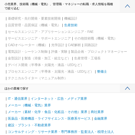
小売業界、技術職（機械・電気）、管理職・マネジャーの転職・求人情報を職種
で絞り込む
基礎研究・先行開発・要素技術開発
機械設計
品質管理・品質保証（機械・電気）
生産技術
セールスエンジニア・アプリケーションエンジニア・FAE
サービスエンジニア・サポートエンジニア
その他技術職（機械・電気）
CADオペレーター（機械）
光学設計
CAE解析
回路設計
電気設計・シーケンス制御
評価・実験
製品企画・プロジェクトマネージャー
金型設計
製造（溶接・加工・組立など）
生産管理・工場長
デバイス開発（半導体・太陽光・液晶・LEDなど）
プロセスエンジニア（半導体・太陽光・液晶・LEDなど）
整備士
テクニカルライター（マニュアル制作）
ほかの業種で探す
IT・通信業界
インターネット・広告・メディア業界
メーカー（機械・電気）業界
メーカー（素材・化学・食品・化粧品・その他）業界
商社業界
医薬品・医療機器・ライフサイエンス・医療系サービス
金融業界
建設・プラント・不動産業界
コンサルティング・リサーチ業界・専門事務所・監査法人・税理士法人