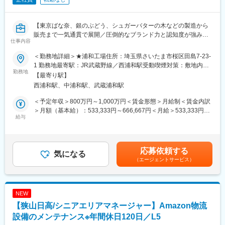
【東京ばな奈、銀のぶどう、シュガーバターの木などの製造から
販売まで一気通貫で展開／圧倒的なブランド力と認知度が強み／
仕事内容
インバウンド需要で業績好調◎】
＜勤務地詳細＞★浦和工場住所：埼玉県さいたま市桜区田島7-23-
■業務概要：
1 勤務地最寄駅：JR武蔵野線／西浦和駅受動喫煙対策：敷地内全
「東京ばな奈」「シュガーバターの木」「ねんりん家」をはじめ
勤務地
面禁煙変更の範囲：会社の定める事業所
【最寄り駅】
とする菓子メーカーの「エンジニア（部門長クラス）」を募集し
西浦和駅、中浦和駅、武蔵浦和駅
ています。
製造機械導入、工場ライン設計、導入から本生産までの確認、自
＜予定年収＞800万円～1,000万円＜賃金形態＞月給制＜賃金内訳
動化、ロボット化の投資設計を行います。
＞月額（基本給）：533,333円～666,667円＜月給＞533,333円～
給与
666,667円＜昇給有無＞有＜残業手当＞無＜給与補足＞※年収は、
■業務詳細：
経験・能力により処遇いたします。■給与改定：毎年４月昇給の可
・新規製造ラインの設計、導入
能性有■賞与：年2回（2018年度実績：3.09ヶ月分）■残業手当：
新商品開発段階より企画開発担当者と協議しながら、設計、機械
管理監督者のため支給無し賃金はあくまでも目安の金額であり、
応募依頼する
選定、導入します。
気になる
選考を通じて上下する可能性があります。月給(月額)は固定手当を
（エージェントサービス）
・既存製造ラインの新商品生産設計、導入
含めた表記です。
既存の製造機械から、新しい商品を生産できるよう、設計、改
良、導入します。
・手作業のオートメーション化の設計、導入
NEW
生産性向上のため、人の手で手掛けている部分を自動機械化する
【狭山日高/シニアエリアマネージャー】Amazon物流
検討をおこない、設計、改良、導入を担当します。
設備のメンテナンス※年間休日120日／L5
■特徴：