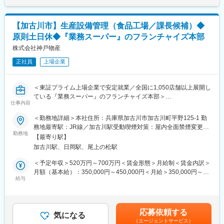
■組織構成：
整備サービス部門には現在、10名在籍をしています。20代後半～
50代まで幅広い世代の社員が活躍をしており、中途入社の方も多
【加古川市】生産設備管理（食品工場／課長候補）◆
数在籍をしているため馴染みやすい環境です。
原則土日休◆『業務スーパー』のフランチャイズ本部
■ご入社後について：
株式会社神戸物産
研修期間は半年程度を想定しています。異業種からの未経験社員
正社員
上場企業
も多数活躍中！手厚いフォロー体制が整っていますのでご安心く
ださい。
＜東証プライム上場企業で安定就業／全国に1,050店舗以上展開し
■当社について：
ている『業務スーパー』のフランチャイズ本部＞
◎会社の雰囲気が自慢です！
仕事内容
当社の魅力の１つが社員の人柄です。若い社員も多数活躍してお
■業務内容：
＜勤務地詳細＞本社住所：兵庫県加古川市加古川町平野125-1 勤
り人間関係が非常によく働きやすい社風です。中途入社の方も多
食品工場の生産設備に関わるエンジニアの募集です。
務地最寄駅：JR線／加古川駅受動喫煙対策：屋内全面禁煙変更の
数活躍しているためなじみやすい雰囲気です。会社を盛り上げる
勤務地
範囲：会社の定める事業所
イベントも定期開催しています！
【最寄り駅】
■具体的には：
◎創業40年以上の実績！
加古川駅、日岡駅、尾上の松駅
メディアでも話題の『業務スーパーオリジナル商品』の生産設備
1983年創業の当社は2023年10月で創業40周年を迎えました。全
管理を行います。設備面から商品の開発や改善に関わるお仕事で
＜予定年収＞520万円～700万円＜賃金形態＞月給制＜賃金内訳＞
メーカ取り扱いの新車販売、中古車販売や車検・整備、ディーラ
す。
月額（基本給）：350,000円～450,000円＜月給＞350,000円～
ー運営、代理店運営も行いよりきめ細かなサービス提供を実現す
※企画・開発は当社の商品開発部で行っています。
給与
450,000円＜昇給有無＞有＜残業手当＞有＜給与補足＞※前職給
ることで多くのお客様に利用をいただいています。
開発担当者とともに新商品の製造プロセス設計、既存工場の設備
与・経験・年齢・能力などを考慮します。※想定年収には、月の想
メンテナンス・予防保全、新規設備の導入計画・仕様検討、工程
定残業時間35時間分を含みます。■昇給：定期（12月）及び随時■
変更の範囲：会社の定める業務
改善など幅広い業務に携わっていただきます。
賞与：年2回 ※昨年度実績3ヶ月分／年賃金はあくまでも目安の
応募依頼する
将来的には、課長としてメンバー育成やマネジメント業務もお任
気になる
金額であり、選考を通じて上下する可能性があります。月給(月額)
（エージェントサービス）
せします。