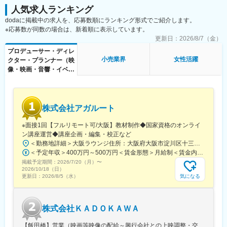
ト編集、テロップおよび効果音BGM等の挿入）／必要に応じたサ
全体から未病改善を「集積」「創造」「発信」し、健康な社会を
人気求人ランキング
ムネイル作成／制作データ管理等
実現するための場所にしていきたいという思いを込めてつくられ
dodaに掲載中の求人を、応募数順にランキング形式でご紹介します。
【変更の範囲：会社の定める業務】
ました。
※応募数が同数の場合は、新着順に表示しています。
■配属先情報：
更新日：
2026/8/7（金）
変更の範囲：会社の定める業務
商品サービス開発課17名の部署への配属となります。
プロデューサー・ディレ
平均年齢は30代で、5割以上が中途入社の方です。
小売業界
女性活躍
クター・プランナー（映
※同じデザイナーポジションは正社員3名、派遣スタッフ1名在籍
像・映画・音響・イベン
（20～40代在籍）
ト・芸能関連）
※課は京都のみ。転勤はございません。
■勤務について：
株式会社アガルート
月6～9休みのシフト制です。土日祝に休みを取られる方が多い部
署です。
※面接1回【フルリモート可/大阪】教材制作◆国家資格のオンライ
ン講座運営◆講座企画・編集・校正など
■将来的に：
＜勤務地詳細＞大阪ラウンジ住所：大阪府大阪市淀川区十三東1丁目17-19 ファルコンビル6階勤務地最寄駅：各線／十三駅受動喫煙対策：屋内全面禁煙変更の範囲：会社の定める事業所（リモートワーク含む）
ゆくゆくはリーダーとしての活躍を期待しています。今後、新し
＜予定年収＞400万円～500万円＜賃金形態＞月給制＜賃金内訳＞月額（基本給）：229,920円固定残業手当/月：46,355円（固定残業時間25時間0分/月）超過した時間外労働の残業手当は追加支給＜月給＞276,275円（一律手当を含む）＜昇給有無＞有＜残業手当＞有＜給与補足＞■昇給：年2回■賞与：年4回(4,7,10.1月／最大12ヶ月分）■その他：業績賞与有■モデルケース：・教材室Aさん：入社当初：年収400万程度⇒入社4年：年収450万程度・工程管理室Bさん：入社当初：年収400万程度⇒入社3年：年収600万程度賃金はあくまでも目安の金額であり、選考を通じて上下する可能性があります。月給(月額)は固定手当を含めた表記です。
いテンプレートを安定して供給できるようにチームを作っていき
掲載予定期間：
2026/7/20（月）
〜
ます。
2026/10/18（日）
お客様が使用可能なデザインの自由度をがより広がる新サービス
気になる
更新日：
2026/8/5（水）
の立ち上げメンバーとしてもご活躍いただき、ゆくゆくはリーダ
ーとして、活躍の場を広げてください。
株式会社ＫＡＤＯＫＡＷＡ
【飯田橋】営業（映画等映像の配給～興行会社との上映調整・交