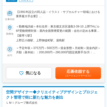
【1991年設立の同人誌・イラスト・サブカルチャー領域における
業界最大手企業】
仕事内容
【仕事内容】
＜勤務地詳細＞本社住所：東京都文京区湯島3-39-10 上野THビル
日本のクリエイティブを世界へ。
6F受動喫煙対策：屋内全面禁煙変更の範囲：会社の定める事業所
自社ブランドおよび提携作家の海外個展、ならびに限定アートグ
勤務地
（リモートワーク含む）
【最寄り駅】
ッズの企画・進行管理をお任せします。
上野広小路駅、上野御徒町駅、湯島駅
■作家へのコンセプト提案・依頼
＜予定年収＞375万円～500万円＜賃金形態＞月給制＜賃金内訳＞
海外の市場性やファンの傾向を分析し、作家へ展示テーマの提案
月額（基本給）：200,000円～280,000円固定残業手当/月：
や描き下ろし作品のディレクション（アドバイス）を行います。
給与
50,000円（固定残業時間27時間0分/月）超過した時間外労働の残
■個展企画・プレゼン
業手当は追加支給＜月給＞250,000円～330,000円（一律手当を含
現地ギャラリー選定、展示空間の構成案、Web・SNSを用いたグ
む）＜昇給有無＞有＜残業手当＞有＜給与補足＞※経験・能力に応
ローバル展開の立案・提案。
じて加給優遇いたします。◇昇給 年2回（6・12月）※評価制度あ
応募依頼する
■制作進行・管理
気になる
り◇賞与 年2回（6月・12月／昨年度実績：3ヶ月分）賃金はあく
（エージェントサービス）
社内デザイナーや現地の設営・制作会社と連携。複製原画の製
までも目安の金額であり、選考を通じて上下する可能性がありま
作、輸出管理、ライセンス確認を行い、商品化・展示を実現しま
す。月給(月額)は固定手当を含めた表記です。
す。
■開催・販売
空間デザイナー◆クリエイティブデザインとプロジェ
現地会場およびECサイトを通じたグローバル販売。企画立ち上げ
クト管理で街に新たな魅力を創出
から開催まで、1～6ヶ月（大規模プロジェクトは最大1年）の工
程を担当します。
ＬＭＩグループ株式会社
■プロジェクト管理