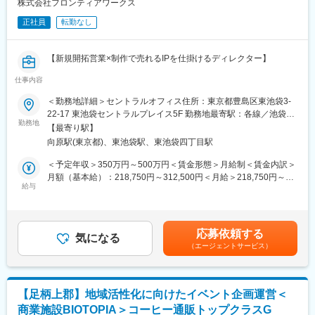
社員一人ひとりを「パートナー」として尊重し、個々のライフス
株式会社フロンティアワークス
変更の範囲：会社の定める業務
タイルに合わせた柔軟な働き方を推奨しています。転勤や部署移
正社員
転勤なし
動も本人の意向を最優先に考慮し、働きやすい環境を提供してい
ます。自己裁量が大きく、業務の進め方やスケジュール管理も自
分で行うことができます。
【新規開拓営業×制作で売れるIPを仕掛けるディレクター】
■キャリアパス：
仕事内容
日本全国に店舗を展開するアニメイトグループのコンテンツメー
営業職としてスタートし、自分の能力と意欲次第で、さまざまな
カーとして、アニメ・コミック・小説など幅広いエンタメを展開
＜勤務地詳細＞セントラルオフィス住所：東京都豊島区東池袋3-
キャリアパスが開けています。販売員から取締役に昇進した実績
する『株式会社フロンティアワークス』。
22-17 東池袋セントラルプレイス5F 勤務地最寄駅：各線／池袋、
もあり、ポストチャンスが豊富です。また、独立して会社を興す
当ポジションは、制作ディレクターとしての役割に加え、新規顧
勤務地
東池袋、大塚駅受動喫煙対策：屋内喫煙可能場所あり変更の範
ことも可能です。長期的なキャリアを描くことができる職場で
【最寄り駅】
客開拓を担う営業要素の強いディレクターです。
囲：会社の定める事業所
す。
向原駅(東京都)、東池袋駅、東池袋四丁目駅
エンタメ業界のクライアント（ゲーム会社・グッズ制作会社等）
に対し、イラスト・キャラクターモーション制作の提案、受注、
＜予定年収＞350万円～500万円＜賃金形態＞月給制＜賃金内訳＞
■企業の特徴／魅力：
進行管理までを一気通貫で担当します。
月額（基本給）：218,750円～312,500円＜月給＞218,750円～
同社は「日本の製造業の復活」と「匠の技術を100年先まで残
給与
312,500円＜昇給有無＞有＜残業手当＞有＜給与補足＞※経験・能
す」ことをミッションに掲げています。創業以来、ソフトバンク
■業務内容
力を考慮の上給与を決定します。■給与改定：年1回（1月）■賞
ショップの運営から多岐にわたる事業展開を行い、最新技術を駆
幅広いゲームやグッズのイラストやゲーム用キャラクターモーシ
与：年2回（7月・12月）※会社、個人業績により変動します。賃
使した「Zeta」事業など、常に革新を追求しています。また、従
ョン制作の受託制作職として、営業・企画・制作までの一連の業
金はあくまでも目安の金額であり、選考を通じて上下する可能性
業員を大切にする温かい社風が特徴で、社員全員がやりがいを持
応募依頼する
務に幅広く携わり、自らの手で版元さんやクリエイターと共に、
気になる
があります。月給(月額)は固定手当を含めた表記です。
って働ける環境を提供しています。
（エージェントサービス）
作品を生み出してください。
イラストを描けなくても問題ありません。必要なのはクリエイタ
ぜひ、最先端技術を活用し、新しい挑戦と成長を求める方からの
ーのみなさんへのリスペクトと、版元さんの要望や想いを形にし
ご応募をお待ちしております。
たいという強い思いです！
【足柄上郡】地域活性化に向けたイベント企画運営＜
制作チームでは常時50以上の案件、200名以上のクリエイターと
商業施設BIOTOPIA＞コーヒー通販トップクラスG
やり取りを行っています。