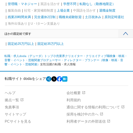
管理職・マネジャー
英語を活かす
学歴不問
転勤なし（勤務地限定）
服装自由
社宅・家賃補助制度
上場企業
中国語を活かす
退職金制度
残業20時間未満
完全週休2日制
職種未経験歓迎
土日祝休み
原則定時退社
海外出張あり
U・Iターン支援あり
ほかの固定給で探す
固定給25万円以上
固定給35万円以上
転職・求人doda（デューダ）トップ
小売業界
クリエイター・クリエイティブ職
映像・映画・
音響・イベント・芸能関連
プロデューサー・ディレクター・プランナー（映像・映画・音
響・イベント・芸能関連）
女性活躍の転職・求人情報
転職サイト dodaをシェア
ヘルプ
会社概要
拠点一覧
利用規約
免責事項
通信に関する情報の利用について
サイトマップ
採用を検討中の方へ
PCサイトを見る
利用者データの外部送信