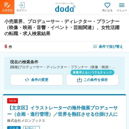
会員登録
ログイン
気になる
メニュー
小売業界、プロデューサー・ディレクター・プランナー
（映像・映画・音響・イベント・芸能関連）、女性活躍
の転職・求人検索結果
6
条件で並び替え
件
現在の検索条件
[職種]プロデューサー・ディレクター・プランナー（映像・映画・音響・イベント・芸能関連）-映像・映画・音響・イベント・芸能関連 [業種]小売業界 [詳細条件](会社・職場の環境)女性活躍
新着求人をいつでもチェック
条件の変更
この条件を保存
NEW
【文京区】イラストレーターの海外個展プロデューサ
ー（企画・進行管理）／世界を熱狂させる仕掛け人に
株式会社メロンブックス
正社員
転勤なし