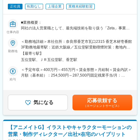
ク”を形にしていきませんか？
（1）クリエイティブな仕事で感動を提供
正社員
転勤なし
上場企業
業種未経験歓迎
ウィンドウディスプレイや店舗内装飾のデザインを通じて、多く
【組織構成】
の人々に驚きや感動を届けるやりがいがあります。自分のアイデ
企画部には9名が在籍しています。
アを形にし、街中で多くの人の目に届けることができます。
■業務概要：
変更の範囲：会社の定める業務
同社の法人営業職として、最先端技術を取り扱う「Zeta」事業で
（2）多彩なスキルを磨ける環境
仕事内容
の営業活動をお任せします。お客様に対する提案、見積書の作
ヒアリングからデザイン制作、プロジェクト管理まで幅広い業務
成、契約取得を行い、映像技術、AI、IoT、AR・VR技術などを駆
＜勤務地詳細＞本社住所：奈良県香芝市瓦口2315 香芝木材壱番館
に携わることで、デザイン力はもちろん、コミュニケーション能
使したソリューションを提供していただきます。お客様のニーズ
3F勤務地最寄駅：近鉄大阪線／五位堂駅受動喫煙対策：敷地内全
力やプロジェクトマネジメントスキルも向上します。
に合わせた提案を行い、課題を解決することで、やりがいを感じ
勤務地
面禁煙変更の範囲：無
【最寄り駅】
ながら成長できる環境が整っています。
（3）クライアントと直接関わるやりがい
五位堂駅、ＪＲ五位堂駅、香芝駅
クライアントとの密なやり取りを通じて、直接要望を引き出し、
■職務詳細：
＜予定年収＞400万円～455万円＜賃金形態＞月給制＜賃金内訳＞
それに応えるデザインを提案できる点が大きな魅力。成功時には
・お客様に対する提案、見積書の作成、契約取得
月額（基本給）：254,500円～287,500円固定残業手当/月：
感謝の言葉をいただけることも多く、モチベーションにつながり
・ショールームでの商品説明、プレゼンテーション
給与
55,500円～62,500円（固定残業時間30時間0分/月）超過した時間
ます。
・お客様の予算に合わせたご提案～クロージング
外労働の残業手当は追加支給＜月給＞310,000円～350,000円（一
・施工業者や映像業者との連携、納期管理、納品
律手当を含む）＜昇給有無＞有＜残業手当＞有＜給与補足＞■昇
（4）多様な業界・パートナーとの連携
給：年1回（5月）■賞与：年2回（7・1月）■各種手当は福利厚生
ファッション、飲食、イベントなど、さまざまな業界のクライア
応募依頼する
■組織体制：
気になる
覧を参照ください。賃金はあくまでも目安の金額であり、選考を
ントやパートナー企業と関わる機会があります。そのため、新し
（エージェントサービス）
奈良本社には8名が在籍しており、そのうち「Zeta」事業には社長
通じて上下する可能性があります。月給(月額)は固定手当を含めた
いアイデアやインスピレーションを得られる刺激的な環境です。
と営業2名が所属しています。少人数のチームで、一人ひとりが重
表記です。
要な役割を担っており、意見が通りやすい環境です。新しいアイ
（5）現場での達成感
デアや挑戦を積極的に受け入れ、共に成長できる職場です。
施工現場で自分のデザインが形になっていく過程を見守り、完成
【アニメイトG】イラストやキャラクターモーションの
を迎えたときの達成感は、この仕事ならではの魅力です。
営業・制作ディレクター／出社×在宅のハイブリット
■働き方：