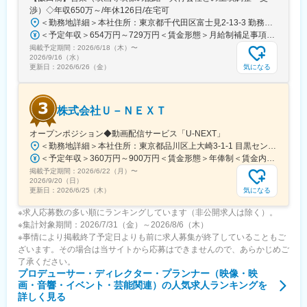
渉）◇年収650万～/年休126日/在宅可
＜勤務地詳細＞本社住所：東京都千代田区富士見2-13-3 勤務地最寄駅：各線／飯田橋駅受動喫煙対策：屋内全面禁煙変更の範囲：会社の定める事業所（リモートワーク含む）
＜予定年収＞654万円～729万円＜賃金形態＞月給制補足事項なし＜賃金内訳＞月額（基本給）：330,500円～368,500円固定残業手当/月：77,000円～86,000円（固定残業時間30時間0分/月）超過した時間外労働の残業手当は追加支給＜月給＞407,500円～454,500円（一律手当を含む）＜昇給有無＞有＜残業手当＞有＜給与補足＞※経験・スキル・前年収を考慮の上、当社規定により決定いたします。※残業時間が30時間を超えた場合は、別途残業代を支給いたします。■給与改定年1回（6月）■賞与：年2回（6月、12月）賃金はあくまでも目安の金額であり、選考を通じて上下する可能性があります。月給(月額)は固定手当を含めた表記です。
掲載予定期間：
2026/6/18（木）
〜
2026/9/16（水）
気になる
更新日：
2026/6/26（金）
株式会社Ｕ－ＮＥＸＴ
オープンポジション◆動画配信サービス「U-NEXT」
＜勤務地詳細＞本社住所：東京都品川区上大崎3-1-1 目黒セントラルスクエア勤務地最寄駅：各線／目黒駅受動喫煙対策：屋内全面禁煙変更の範囲：会社の定める事業所
＜予定年収＞360万円～900万円＜賃金形態＞年俸制＜賃金内訳＞年額（基本給）：2,663,580円～3,698,372円固定残業手当/月：78,035円～108,469円（固定残業時間45時間0分/月）超過した時間外労働の残業手当は追加支給＜月額＞300,000円～416,666円（12分割）（一律手当を含む）＜昇給有無＞有＜残業手当＞有＜給与補足＞※上記はあくまで想定であり、ご経験、スキルに応じ決定させて頂きます。■昇給：年1回賃金はあくまでも目安の金額であり、選考を通じて上下する可能性があります。月給(月額)は固定手当を含めた表記です。
掲載予定期間：
2026/6/22（月）
〜
2026/9/20（日）
気になる
更新日：
2026/6/25（木）
※求人応募数の多い順にランキングしています（非公開求人は除く）。
※集計対象期間：2026/7/31（金）～2026/8/6（木）
※事情により掲載終了予定日よりも前に求人募集が終了していることもご
ざいます。その場合は当サイトから応募はできませんので、あらかじめご
了承ください。
プロデューサー・ディレクター・プランナー（映像・映
画・音響・イベント・芸能関連）
の人気求人ランキングを
詳しく見る