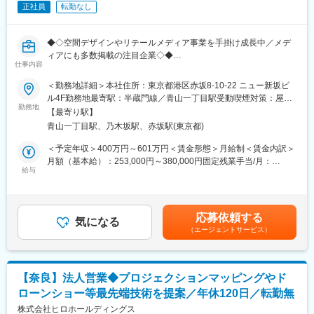
正社員
転勤なし
常時3～8件の企画を並行して進行。スケジュール管理やクオリテ
ィの最終チェックを行います。
◆◇空間デザインやリテールメディア事業を手掛け成長中／メデ
【ポジションの魅力】
ィアにも多数掲載の注目企業◇◆
「日本の才能を、世界のスタンダードへ」――その架け橋となる
仕事内容
やりがいを実感できるポジションです。
■業務内容：
＜勤務地詳細＞本社住所：東京都港区赤坂8-10-22 ニュー新坂ビ
■作家の夢を叶えるパートナー ：
リアル領域の販売促進物や広告物、店舗装飾のデザインを通じ
ル4F勤務地最寄駅：半蔵門線／青山一丁目駅受動喫煙対策：屋内
ご自身の提案ひとつで、作家の活躍の場が世界へと広がります。
て、ブランドの価値をカスタマーの手元へ確実に届けるお仕事で
勤務地
全面禁煙変更の範囲：会社の定める事業所
「海外進出なんて夢のよう」と作家に喜ばれ、現地のファンから
【最寄り駅】
す。
熱狂的な反響を得る瞬間は、何にも代えがたい達成感です。
青山一丁目駅、乃木坂駅、赤坂駅(東京都)
■ダイレクトな反響 ：
■業務詳細：
＜予定年収＞400万円～601万円＜賃金形態＞月給制＜賃金内訳＞
SNSを通じて世界中のファンから届く歓喜の声や、目標売上の達
ウィンドウディスプレイ・店舗内装飾のデザインをお任せしま
月額（基本給）：253,000円～380,000円固定残業手当/月：
成など、自分の仕事が数字と熱狂の両面で評価されます。
す。
給与
54,870円～82,140円（固定残業時間30時間0分/月）超過した時間
■キャリアの拡張性 ：
（1）ヒアリング
外労働の残業手当は追加支給＜月給＞307,870円～462,140円（一
同人・イラスト業界最大手の強みを活かしつつ、個人のアイデア
クライアントからの問い合わせ内容を丁寧にヒアリングし、要望
律手当を含む）＜昇給有無＞有＜残業手当＞有＜給与補足＞※上記
を形にできる自由度があります。ご経験次第では、さらに大きな
に応じた最適な装飾や演出デザインを検討します。
年収は平均的な業績賞与支給額を含み算出※その他：調整手当職能
国際ミッションへの挑戦も可能です。
応募依頼する
（2）デザイン業務
気になる
手当、SO検討有り・昇給：年1回（3月）・賞与：年2回（業績賞
（エージェントサービス）
ヒアリング内容をもとに、デザイン案の考案から図面作成までを
与／直近6回連続して支給実績あり）賃金はあくまでも目安の金額
【採用背景】
担当します。
であり、選考を通じて上下する可能性があります。月給(月額)は固
事業好調および海外展開の加速につき、新たなメンバーを募集い
（3）プロジェクト管理
定手当を含めた表記です。
たします。 日本のイラスト文化は今、世界中からかつてない注目
受注後は、パートナー企業と連携しながら制作・施工の進行管理
を浴びています。
【奈良】法人営業◆プロジェクションマッピングやド
を行います。現場での施工立ち合いも含まれます。
ファンの期待、そして作家の想いに応え続けるためには組織体制
ローンショー等最先端技術を提案／年休120日／転勤無
の強化が不可欠です。私たちと一緒に、世界を驚かせる“ワクワ
■本ポジションの魅力：
株式会社ヒロホールディングス