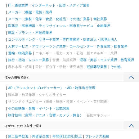
IT・通信業界
インターネット・広告・メディア業界
メーカー（機械・電気）業界
メーカー（素材・化学・食品・化粧品・その他）業界
商社業界
医薬品・医療機器・ライフサイエンス・医療系サービス
金融業界
建設・プラント・不動産業界
コンサルティング・リサーチ業界・専門事務所・監査法人・税理士法人
人材サービス・アウトソーシング業界・コールセンター
外食産業・飲食業界
運輸・物流業界
エネルギー（電力・ガス・石油・新エネルギー）業界
旅行・宿泊・レジャー業界
警備・清掃業界
理容・美容・エステ業界
教育業界
農林水産・鉱業
公社・官公庁・学校・研究施設
冠婚葬祭業界
その他
ほかの職種で探す
AP（アシスタントプロデューサー）・AD・制作進行管理
脚本家・放送作家・シナリオライター
サウンドクリエイター（映像・映画・音響・イベント・芸能関連）
その他映像・音響・イベント・芸能関連
制作技術（実写・アニメ・音響・カメラ・舞台）
芸能マネジャー
ほかのこだわり条件で探す
第二新卒歓迎
外資系企業
年間休日120日以上
フレックス勤務