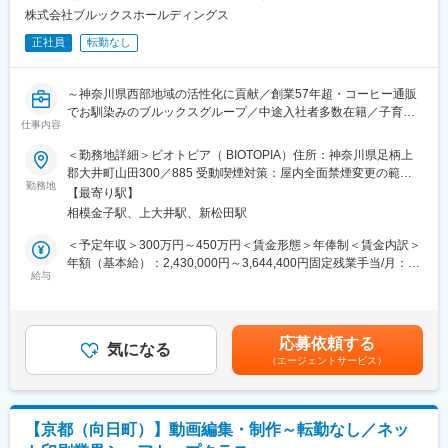
変更の範囲：本文参照
圧倒的に多くのクリエイターと作品に関わることが何よりのやり
株式会社ブルックスホールディングス
がいです。
正社員
転勤なし
同時に自分たちの働く環境にも目を向けており、出社は週１～２
程度。働きやすい環境を作り上げています。
～神奈川県西部地域の活性化に貢献／創業57年超・コーヒー通販
▼新規営業・顧客開拓
でお馴染みのブルックスグループ／中途入社者多数在籍／子育て
・ゲーム開発会社・グッズ制作会社への新規アプローチ
仕事内容
世代も活躍中／アットホームな組織風土／車通勤可／転勤なし／
・営業リストをもとに問い合わせフォーム・メール等で接点創出
年休120日～
＜勤務地詳細＞ビオトピア（ BIOTOPIA）住所：神奈川県足柄上
・半年で2～3件の新規クライアント開拓
郡大井町山田300／885 受動喫煙対策：屋内全面禁煙変更の範
■業務内容：
勤務地
囲：会社の定める事業所
▼提案・企画
【最寄り駅】
当社が運営する BIOTOPIA（ビオトピア） は、食・運動・癒しを
・クライアント要望のヒアリング（7～8割は指示あり／2～3割は
相模金子駅、上大井駅、新松田駅
通じて「未病改善」の体験を提供する総合施設です。
要件定義からヒアリング）
東京ドーム13個分に相当する広大で自然豊かな敷地を活かし、地
＜予定年収＞300万円～450万円＜賃金形態＞年俸制＜賃金内訳＞
・イラスト・モーション制作の企画提案
元食材を使った体に優しい料理を提供するレストラン、健康維
年額（基本給）：2,430,000円～3,644,400円固定残業手当/月：
持・改善をテーマにした商品を扱うマルシェ、森林散策による癒
給与
47,500円～71,300円（固定残業時間30時間0分/月）超過した時間
▼制作ディレクション
しを体験できる森林セラピー、富士山を望むキャンプなど、多彩
外労働の残業手当は追加支給＜月額＞250,000円～375,000円（12
・業務委託クリエイター（200名規模）への発注・指示
なコンテンツを展開しています。
分割）（一律手当を含む）＜昇給有無＞有＜残業手当＞有＜給与
・制作進行管理（納期：1週間～1.5か月）
補足＞※経験・能力・前職給与を考慮のうえ、給与額を決定しま
応募依頼する
より多くの方にBIOTOPIAの魅力を届けるため、当施設では春と秋
気になる
す。■給与改定：年1回（12月）賃金はあくまでも目安の金額であ
▼品質・納品管理
（エージェントサービス）
の年2回、大型PRイベントを開催 しており、
り、選考を通じて上下する可能性があります。月給(月額)は固定手
・成果物のクオリティチェック
施設コンセプトである 「未病」 を大きなテーマとし、来場者へ健
当を含めた表記です。
・クライアントフィードバック対応
康改善の提案や新しいライフスタイルの発信を行っています。
▼顧客管理
【京都（向日町）】動画編集・制作～転勤なし／ネッ
今回募集するポジションでは、これら 2つの大型イベントを中心
・約10社を並行担当