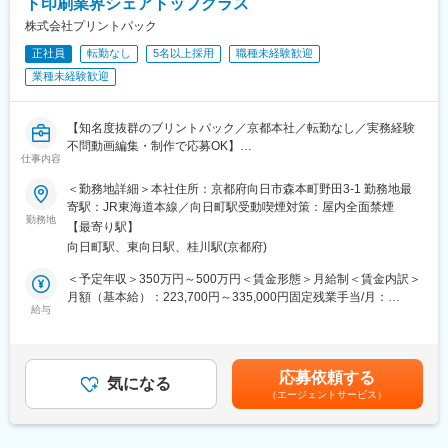
ト印刷業界シェアトップクラス
に、
・既存＋新規のバランス運用
企画立案から当日の運営管理まで、イベント全体のマネジメント
株式会社プリントパック
を一貫してご担当いただきます。
変更の範囲：会社の定める業務
正社員
転勤なし
5名以上採用
職種未経験歓迎
業種未経験歓迎
■業務詳細：
当社の運営施設「ビオトピア」にて、イベント企画・運営担当の
お仕事をお任せ致します。
【知名度抜群のブリントパック／京都本社／転勤なし／実務経験
・PRイベント、フェアの企画・立案
不問動画編集・制作で応募OK】
・協賛企業の開拓および営業活動
仕事内容
ネットで手軽に印刷物を注文できるサービスを展開する当社にお
・外部取引先との折衝・調整
いて、動画編集・制作者を募集いたします。ご利用手順の説明動
・社内外の関係者との連携・調整
＜勤務地詳細＞本社住所：京都府向日市森本町野田3-1 勤務地最
画や自社商品・サービスのPR動画を制作・編集したり、将来的に
・イベントやフェアに関するPRの企画・管理
寄駅：JR東海道本線／向日町駅受動喫煙対策：屋内全面禁煙
はTVCMやそれに準ずる品質の動画を制作いただけるような方を
勤務地
・準備期間から当日までの進行・運営管理
【最寄り駅】
求めております。
向日町駅、東向日駅、桂川駅(京都府)
■社風・環境：
■募集の背景について：
・社員同士アットホームな組織風土が魅力です。
＜予定年収＞350万円～500万円＜賃金形態＞月給制＜賃金内訳＞
「使いやすさ」向上のために、「安さ」を第一に誰もが手軽に印
・子育て世代の女性も多数活躍中です。
月額（基本給）：223,700円～335,000円固定残業手当/月：
刷を発注できる世の中をつくるため、よりカンタン・便利にご利
給与
・社内では、田植え、稲刈りやお餅つきなどの社内行事もあり、
48,100円～72,000円（固定残業時間30時間0分/月）超過した時間
用いただくための改善に取り組んでいます。サイトおよびFAQの
社員同士の関係性が良く、お互い協力し助け合いながら他部署と
外労働の残業手当は追加支給＜月給＞271,800円～407,000円（一
改善や、動画での商品・使い方説明の充実などより手軽にご利用
連携し業務を進めています。
律手当を含む）＜昇給有無＞有＜残業手当＞有＜給与補足＞※経
いただける取り組みを強化中です。
験・能力等を考慮の上、当社規定により決定します。■昇給：年1
応募依頼する
気になる
■BIOTOPIA（ビオトピア）とは：
回（7月）■賞与：年2回（8月・12月）賃金はあくまでも目安の金
（エージェントサービス）
■職務詳細：
「BIO」（いのち）と「UTOPIA」（ユートピア）を表していま
額であり、選考を通じて上下する可能性があります。月給(月額)は
エフェクト作成／映像作成・編集／各種素材作成／Ｖコンテ作成
す。
固定手当を含めた表記です。
／オーサリング／各種企画内容に即した投稿動画編集（素材カッ
me-byo valley（未病バレー）は神奈川県西部地域のことで、地域