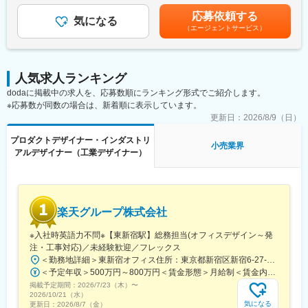
回※入社日により支給の有無や回数は変動、支給金額は会社業績お
がら業務を進めます。
応募依頼する
■使用ソフト：
気になる
よび個人評価を鑑み決定■昇給：年1回※評価・査定に基づき決定
（エージェントサービス）
Adobe illustrator、Photoshop
賃金はあくまでも目安の金額であり、選考を通じて上下する可能
■業務の魅力
性があります。月給(月額)は固定手当を含めた表記です。
・CAD経験を活かしながら業務の幅を広げられる！
■業務の特徴：
図面作成だけではなく、見積・発注・調整業務など店舗開発全体
インターメスティックグループは、メガネ業界においていち早く
に携わることができます。
人気求人ランキング
SPA方式を導入し、「低価格3プライス市場」といわれる低価格メ
dodaに掲載中の求人を、応募数順にランキング形式でご紹介します。
ガネ市場を構築してきました。
・全国展開ブランドの店舗づくりに携われる！
※応募数が同数の場合は、新着順に表示しています。
毎月新商品を展開し、シーズンやTPO に合わせた眼鏡の掛け替
全国約380店舗を展開するアパレル企業の店舗開発に関わること
え、複数本所持を提案しております。
更新日：
2026/8/9（日）
ができ、自身の仕事がカタチとして残るやりがいがあります。
SPAならではのスピード感で、販売現場で得たお客様のご意見を
プロダクトデザイナー・インダストリ
参考にマーケットインのものづくりをベースにしつつ、アイウェ
小売業界
■教育体制
アルデザイナー（工業デザイナー）
ア業界に限らずファッションや社会的なトレンドやリサーチと顧
OJT中心で、法令や施工管理の知識習得、資格取得支援・先輩社
客分析をしたうえで、シーズナルでターゲットに応じた商品企画
員のフォローも充実しています。
とデザインを立案、実行していただきます。
■就業環境
■魅力：
・岡山市勤務！
楽天グループ株式会社
・自社で一貫して商品企画～製造～販売する SPA 業態において、
・転勤なし！
商売の中枢として、顧客ニーズに対応した商品を戦略策定から企
※入社時英語力不問※【東新宿駅】総務担当(オフィスデザイン～発
・土日休み！
画起案、販売の現場まで携わることが可能です。
注・工事対応)／未経験歓迎／フレックス
・残業少なめ！
・メガネは子供から大人までが利用するため、幅広い顧客をター
＜勤務地詳細＞東新宿オフィス住所：東京都新宿区新宿6-27-30 新宿イーストサイドスクエア受動喫煙対策：屋内全面禁煙変更の範囲：会社の定める事業所
ゲットとしたものづくりに携わることが可能です。
■想定されるキャリアパス
＜予定年収＞500万円～800万円＜賃金形態＞月給制＜賃金内訳＞月額（基本給）：214,937円～322,785円固定残業手当/月：68,063円～102,215円（固定残業時間40時間0分/月）超過した時間外労働の残業手当は追加支給＜月給＞283,000円～425,000円（一律手当を含む）＜昇給有無＞有＜残業手当＞有＜給与補足＞※上記はあくまで想定であり、ご経験、スキルに応じ決定させて頂きます。■給与改定年2回■賞与年2回■決算賞与有賃金はあくまでも目安の金額であり、選考を通じて上下する可能性があります。月給(月額)は固定手当を含めた表記です。
・会社全体として、人と人との繋がりを大切にして「やってみた
将来的には「店舗開発リーダー」「新規ブランド立ち上げ」な
掲載予定期間：
2026/7/23（木）
〜
い」という思いを受け止め応援する風土のため、新しい取り組み
2026/10/21（水）
ど、より上流工程へステップアップ可能です！
に挑戦しやすい環境です。
気になる
更新日：
2026/8/7（金）