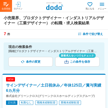
会員登録
ログイン
気になる
メニュー
小売業界、プロダクトデザイナー・インダストリアルデザ
イナー（工業デザイナー）
の転職・求人検索結果
7
条件で並び替え
件
現在の検索条件
[職種]プロダクトデザイナー・インダストリアルデザイナー（工業デザイナー）-プロダクトデザイナー／インダストリアルデザイナー（工業デザイナー） [業種]小売業界
新着求人をいつでもチェック
条件の変更
この条件を保存
NEW
サインデザイナー／土日祝休み／年休125日／賞与実績
6カ月分
株式会社グリーンクロス(グリーンクロスホールディングスグループ)
正社員
転勤なし
職種未経験歓迎
業種未経験歓迎