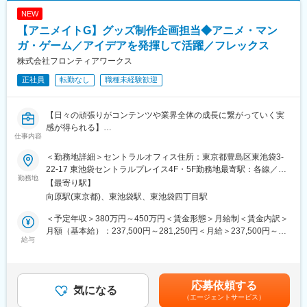
NEW
【アニメイトG】グッズ制作企画担当◆アニメ・マン
ガ・ゲーム／アイデアを発揮して活躍／フレックス
株式会社フロンティアワークス
正社員
転勤なし
職種未経験歓迎
【日々の頑張りがコンテンツや業界全体の成長に繋がっていく実
感が得られる】
仕事内容
当社の「モノ事業部」にてアニメ・マンガ・ゲーム等のグッズ企
＜勤務地詳細＞セントラルオフィス住所：東京都豊島区東池袋3-
画や制作をします。
22-17 東池袋セントラルプレイス4F・5F勤務地最寄駅：各線／池
勤務地
袋、東池袋、大塚駅受動喫煙対策：屋内喫煙可能場所あり変更の
【最寄り駅】
■具体的な業務
範囲：会社の定める事業所（リモートワーク含む）
向原駅(東京都)、東池袋駅、東池袋四丁目駅
・グッズの企画提案＋市場調査
・制作進行・スケジュール管理（デザイン依頼・製造依頼）
＜予定年収＞380万円～450万円＜賃金形態＞月給制＜賃金内訳＞
・販売戦略の考案・実行（POPUPストア等の販促企画）
月額（基本給）：237,500円～281,250円＜月給＞237,500円～
・そのほか庶務業務
給与
281,250円＜昇給有無＞有＜残業手当＞有＜給与補足＞※経験・能
力を考慮の上給与を決定します。■給与改定：年1回（1月）■賞
オフィス内での企画業務だけでなく、催事やオンリーショップも
与：年2回（7月・12月）※会社、個人業績により変動します。賃
企画・開催します。
金はあくまでも目安の金額であり、選考を通じて上下する可能性
応募依頼する
自身が手がけたコンテンツの盛り上がりや反響を直に感じて、や
気になる
があります。月給(月額)は固定手当を含めた表記です。
（エージェントサービス）
りがいに繋げられるポジションです。