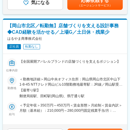
応募依頼する
◇生産発注・修正のやり取り 等
気になる
があります。■賞与実績：賞与支給（6月・12月）業績に応じて支
■入社後にお任せしたい業務：
（エージェントサービス）
給■昇給あり（業績による）賃金はあくまでも目安の金額であり、
・デザイナーが作図した図面の構造判断
企画から商品化までは半年～1 年程度。定期的に行う企画会議
選考を通じて上下する可能性があります。月給(月額)は固定手当を
・図面ソフトを使用した構造図の作成
で、みんなで新しい企画のアイデアを出し合っています◎
含めた表記です。
・新商品サンプルの組立検証、検品報告書の作成、仕様書の作成
・量産前評価（WEBもしくは現地立ち会い）
【岡山市北区／転勤無】店舗づくりを支える設計事務
■働きやすさ
◆CAD経験を活かせる／上場G／土日休・残業少
・年間休日125日
まずは同じ業務を行う先輩の元で業務を覚えていただきます。習
・土日祝休み
はるやま商事株式会社
得度に応じて、順次業務をお渡ししていきます。また、適性や能
・残業月20h程度
力に応じて、上流工程への参画（プロジェクト推進や商品開発）
正社員
転勤なし
やスケジュール管理もお任せする可能性があります。
■当社について
キャラクター、アニメ、アイドルなど、多種多様な趣味を持って
変更の範囲：会社の定める業務
【全国展開アパレルブランドの店舗づくりを支えるポジション】
いる社員ばかりなので、休憩時間も和気藹々としています。案件
の進行については相互に質問しやすい雰囲気で、ささいなことで
仕事内容
「はるやま」「P.S.FA」「フォーエル」など全国展開するブラン
もコミュニケーションをとりながら、日々業務にあたっていま
ドの店舗づくりに携わっていただきます。
＜勤務地詳細＞岡山中央オフィス住所：岡山県岡山市北区中山下
す。お互いに協力し、フォローし合いながら業務を進める社風で
CADを使用した図面作成を中心に、見積取得や発注業務、取引先
1-8-45 NTTクレド岡山ビル10階勤務地最寄駅：JR線／岡山駅受動
す。
との調整など、店舗開発に関わる業務をご担当いただきます。
勤務地
喫煙対策：屋内全面禁煙変更の範囲：会社の定める事業所
【最寄り駅】
設計経験やCADスキルを活かしながら店舗づくりを支えるポジシ
郵便局前駅、田町駅(岡山県)、県庁通り駅
ョンです。
変更の範囲：会社の定める業務
＜予定年収＞350万円～450万円＜賃金形態＞月給制＜賃金内訳＞
■業務概要
月額（基本給）：210,000円～280,000円固定残業手当/月：
自社アパレル店舗の新規出店・改装・修繕に伴う設計および各種
給与
15,000円（固定残業時間7時間12分/月）超過した時間外労働の残
事務業務をご担当いただきます。設計事務所や施工会社、店舗担
業手当は追加支給＜月給＞225,000円～295,000円（一律手当を含
当者と連携しながら、店舗計画がスムーズに進むようサポートい
む）＜昇給有無＞有＜残業手当＞有＜給与補足＞賞与は年2回、前
ただきます。