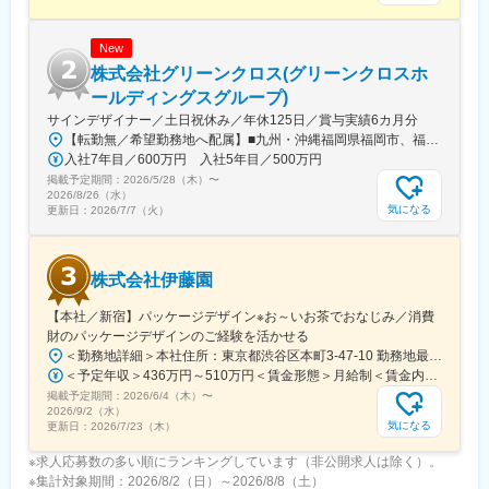
＜得られるスキル＞
変更の範囲：会社の定める業務
・計画立案能力
New
・情報収集能力
・メガネやSPAに関する専門知識
株式会社グリーンクロス(グリーンクロスホ
・コミュニケーション能力
ールディングスグループ)
サインデザイナー／土日祝休み／年休125日／賞与実績6カ月分
変更の範囲：会社の定める業務
【転勤無／希望勤務地へ配属】■九州・沖縄福岡県福岡市、福岡県北九州市、福岡県久留米市、佐賀県佐賀市、佐賀県鳥栖市、長崎県西彼杵郡長与町、長崎県佐世保市、熊本県熊本市、熊本県球磨郡あさぎり町、大分県大分市、宮崎県宮崎市、鹿児島県鹿児島市、鹿児島県鹿屋市、沖縄県浦添市、沖縄県名護市 ■中国山口県山口市、山口県下関市、広島県広島市、広島県福山市、岡山県岡山市、鳥取県鳥取市、鳥取県境港市、島根県松江市 ■四国愛媛県松山市、香川県高松市、徳島県徳島市、高知県高知市 ■東海愛知県名古屋市、三重県四日市市、静岡県静岡市、静岡県浜松市、岐阜県羽島市 ■関西大阪府大阪市、大阪府堺市、兵庫県神戸市、兵庫県姫路市、奈良県奈良市、京都府京都市 ■関東東京都中央区、埼玉県川口市、埼玉県久喜市、埼玉県さいたま市、神奈川県横浜市、神奈川県相模原市、千葉県千葉市 ■東北宮城県仙台市、宮城県石巻市、山形県山形市、福島県郡山市 ※受動喫煙対策あり
入社7年目／600万円 入社5年目／500万円
掲載予定期間：
2026/5/28（木）
〜
2026/8/26（水）
気になる
更新日：
2026/7/7（火）
株式会社伊藤園
【本社／新宿】パッケージデザイン※お～いお茶でおなじみ／消費
財のパッケージデザインのご経験を活かせる
＜勤務地詳細＞本社住所：東京都渋谷区本町3-47-10 勤務地最寄駅：都営大江戸線／西新宿5丁目駅受動喫煙対策：屋内喫煙可能場所あり変更の範囲：会社の定める事業所
＜予定年収＞436万円～510万円＜賃金形態＞月給制＜賃金内訳＞月額（基本給）：225,000円～264,000円その他固定手当/月：20,000円固定残業手当/月：25,000円～31,000円（固定残業時間15時間0分/月）超過した時間外労働の残業手当は追加支給＜月給＞270,000円～315,000円（一律手当を含む）＜昇給有無＞有＜残業手当＞有＜給与補足＞※応相談・賞与：年２回（６月・12 月）・給与の補足 諸手当内訳（職責給、職務手当、資格手当）・昇給制度有り ※昇格及び人事考課等により昇給賃金はあくまでも目安の金額であり、選考を通じて上下する可能性があります。月給(月額)は固定手当を含めた表記です。
掲載予定期間：
2026/6/4（木）
〜
2026/9/2（水）
気になる
更新日：
2026/7/23（木）
※求人応募数の多い順にランキングしています（非公開求人は除く）。
※集計対象期間：2026/8/2（日）～2026/8/8（土）