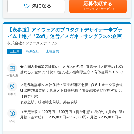
年度実績1.5ヶ月分を含む年収です。賃金はあくまでも目安の金額
応募依頼する
気になる
であり、選考を通じて上下する可能性があります。月給(月額)は固
（エージェントサービス）
■業務詳細
定手当を含めた表記です。
◇設計・図面作成
CADを使用した店舗レイアウト図面の作成・修正
内装図面の確認および調整
【表参道】アイウェアのプロダクトデザイナー◆プラ
店舗改装時のレイアウト変更対応
イム上場／「Zoff」運営／メガネ・サングラスの企画
◇発注・事務業務
株式会社インターメスティック
工事見積の取得
正社員
転勤なし
上場企業
発注業務および各種申請手続き
予算管理および費用調整
各種書類作成・データ管理
◆◇国内外600店舗超の「メガネのZoff」運営会社／商売の中枢に
携わる／全体の7割が中途入社／福利厚生◎／育休復帰率91%◇◆
◇社内外との調整業務
仕事内容
設計事務所・施工会社との打ち合わせ
■業務概要：アイウェアの企画デザインをご担当頂きます。
＜勤務地詳細＞本社住所：東京都港区北青山3-6-1 オーク表参道
新規出店や改装に関するスケジュール調整
【具体的には】
6F勤務地最寄駅：東京メトロ銀座線／表参道駅受動喫煙対策：屋
店舗担当者からの問い合わせ対応
・アイウェア業界、ファッション業界のリサーチ
勤務地
内全面禁煙変更の範囲：会社の定める事業所
修繕依頼や備品対応の手配
【最寄り駅】
・トレンドに基づいたシーズンテーマ、コンセプト、コラボ等の
表参道駅、明治神宮前駅、外苑前駅
メガネ、サングラスの商品企画立案
■扱うサービス
・ターゲットやシーン別の機能性商品の企画立案
＜予定年収＞400万円～600万円＜賃金形態＞月給制＜賃金内訳＞
当社が企画・開発する服飾関連商品の店舗づくりや、ブランド展
・メガネ、サングラスのプロダクトデザイン
月額（基本給）：235,000円～352,000円＜月給＞235,000円～
開に関する店舗設計・運営サポートを実施しています。
・売上業績に対する PDCA の実行
給与
352,000円＜昇給有無＞有＜残業手当＞有＜給与補足＞※給与詳細
※ブランド・商品・現場の理解が重要となりますので、店舗での短
は経験・能力を踏まえて当社規定により決定します。※想定年収に
■組織構成
期研修も予定しております。
は月20時間残業した場合の残業手当を含んでいます。■賞与：年2
店舗開発部門に所属し、店舗・営業・設計・施工会社と連携しな