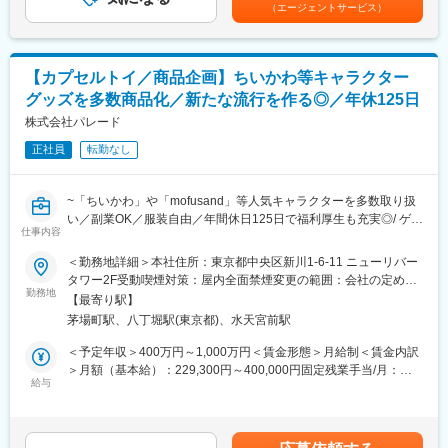
追加支給■給与改定：年2回（4月・10月）※人事考課による■賞
弊社のクライアントは代理店を通さない直取引が9割以上なので、
（エージェントサービス）
・届いたサンプルを自ら組み立て、手触り、使い心地、美しさを
与：年2回（7月・12月）※規程による※業績連動賃金はあくまでも
お客様に寄り添ったアイテム提案やデザインが可能です。お客様
徹底検証
目安の金額であり、選考を通じて上下する可能性があります。月
の声を直接聞けるからこそ、文具という枠に縛られず「本当に求
・修正が必要な場合、海外メーカーのエンジニアへ向けたフィー
給(月額)は固定手当を含めた表記です。
められているもの」を自由に発想し、形にすることができます。
ドバックを実施
BtoB事業のため納期管理は徹底していますが、営業・製造・デザ
【カプセルトイ／商品企画】ちいかわ等キャラクター
・量産に向けた最終的な「正解」を定義します
イナーが三位一体で取り組む体制があるため、デザイナーがクリ
グッズを多数商品化／新たな流行を作る◎／年休125日
エイティブに集中できる環境です。
＜ローンチへの最終関門（量産前評価）＞
株式会社パレード
全てが揃った量産直前、あなたの「GO」が商品の運命を決めま
変更の範囲：会社の定める業務
正社員
転勤なし
す。
WEBや現地視察を通じ、LOWYAクオリティの最終チェックを行
います。
~「ちいかわ」や「mofusand」等人気キャラクターを多数取り扱
い／副業OK／服装自由／年間休日125日で福利厚生も充実◎/ ゲー
■やりがい：
仕事内容
ムセンターのぬいぐるみや玩具雑貨などの製造・企画~
・常に最新のデザイントレンドに触れながらモノづくりができま
＜勤務地詳細＞本社住所：東京都中央区新川1-6-11 ニューリバー
す
■職務内容
タワー2F受動喫煙対策：屋内全面禁煙変更の範囲：会社の定める
・自分が構造に関わった商品がSNSで話題になり、完売する――
日本各地のカプセル自販機向けの「ぬいぐるみ」や「玩具雑貨」
勤務地
事業所
その達成感は格別です
【最寄り駅】
などの製造・商品企画・デザインを手掛ける当社にて、カプセル
・ユーザー目線で考える力、課題発見・解決力が確実に身につき
茅場町駅、八丁堀駅(東京都)、水天宮前駅
トイの企画から発売まで一貫してご担当いただきます。
ます
＜予定年収＞400万円～1,000万円＜賃金形態＞月給制＜賃金内訳
・国内外のサプライヤーと渡り合い、世界に通用する製造知識と
◇企画立案、開発業務
＞月額（基本給）：229,300円～400,000円固定残業手当/月：
交渉力が磨かれます
◇商品提案用の資料を作成／サンプルの見積り・依頼
給与
52,900円～80,000円（固定残業時間30時間0分/月）超過した時間
・構造のプロとして実績を積んだ後は、商品企画そのものへの参
◇版元へ企画申請
外労働の残業手当は追加支給＜月給＞282,200円～480,000円（一
画やプロジェクトリーダーへの昇格など、枠に捉われないキャリ
◇商品デザインの清書をデザイナーへ指示・監修に提出
律手当を含む）＜昇給有無＞有＜残業手当＞有＜給与補足＞■上記
アパスを描けます
◇現物サンプルをもとに版元・作家さんとやり取り
年収はあくまで想定です。スキル・年齢等により前後する可能性