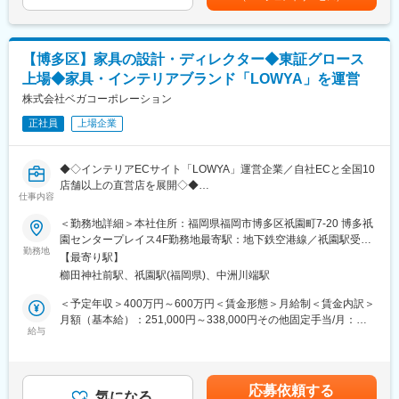
入社後すぐはグラフィックデザイナーとして案件を担当していた
係性の企業も続々と増えています。
だき、ステーショナリー全般の企画、デザインをご担当いただ
き、将来的には今の当社に足りていない文具以外の領域（化粧品
■部門社員からのメッセージ
や雑貨など）において新しい価値創造に貢献していただきます。
・ノウハウが活きる場面が多く、経験を重ねたあとも第一線で活
【博多区】家具の設計・ディレクター◆東証グロース
躍できます。もちろん希望をもとに成果や適性をしっかり評価し
上場◆家具・インテリアブランド「LOWYA」を運営
・ステーショナリー全般（付せん、ノート、マスキングテープ
ますので、総合職や役職あるポジションへのステップアップ、新
他）の企画、デザイン
株式会社ベガコーポレーション
事業への挑戦機会も豊富です！
・クライアント向けの提案書作成
正社員
上場企業
・入稿作業、色校正のチェック
・社歴に関係なく自身の視点やアイデアを発揮して活躍したいと
・印刷立ち会い ※頻度は年に1～4回ほど
いう方は、ぜひご応募ください。
ひとつの趣味であった領域から一歩踏み込んで、業界や文化全体
◆◇インテリアECサイト「LOWYA」運営企業／自社ECと全国10
★実績紹介（https://www.designphil.co.jp/btob/item/）
を見通し、貢献していける貴重な機会になると考えています！
店舗以上の直営店を展開◇◆
★ものづくりのおはなし
仕事内容
（https://www.designphil.co.jp/btob/magazine/）
変更の範囲：会社の定める業務
■業務内容：
＜勤務地詳細＞本社住所：福岡県福岡市博多区祇園町7-20 博多祇
デザイナーのアイデアを、お客様の手元に届く「完璧なプロダク
園センタープレイス4F勤務地最寄駅：地下鉄空港線／祇園駅受動
※ステーショナリー以外のアイテム（トートバッグ、エコバッグ、
ト」へと昇華させる、開発の司令塔（エンジニアリング・ディレ
勤務地
喫煙対策：その他（屋内全面禁煙／喫煙室設置）変更の範囲：会
コースター他）も多数あり
【最寄り駅】
クター）としての役割をお任せします。
社の定める事業所
※展示会（年に２回）のブースデザイン、カタログ作成、Webサイ
櫛田神社前駅、祇園駅(福岡県)、中洲川端駅
＜クリエイティブ・レビュー（構造レビュー）＞
トの画像作成などのデザイン業務
・デザイナーの図面や仕様書から、安全性・量産性・美しさを両
＜予定年収＞400万円～600万円＜賃金形態＞月給制＜賃金内訳＞
※営業に同行してクライアントとの打ち合わせ並びにプレゼン（頻
立できる構造を見極めます
月額（基本給）：251,000円～338,000円その他固定手当/月：
度は少）
・懸念点があれば修正指示に留まらず、デザイナーと肩を並べ、
給与
20,475円～81,900円＜月給＞271,475円～419,900円＜昇給有無
※スキルにより、自社ブランドMidoriの商品企画・デザインにも関
図面やミーティングを通じて「より良い形」を共に模索します
＞有＜残業手当＞有＜給与補足＞■その他固定手当：10時間～30
わっていただく可能性もあり
・時には自ら構造図を引き、最適解を提示します
時間の固定残業手当※固定残業手当は月、10時間0分、20,475円～
30時間0分、81,900円を支給超過した時間外労働の残業時間代は
■この仕事の魅力
応募依頼する
＜プロダクト・ブラッシュアップ（サンプル検品）＞
気になる