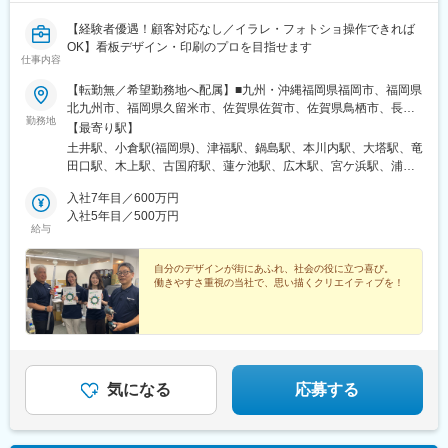
【経験者優遇！顧客対応なし／イラレ・フォトショ操作できれば
OK】看板デザイン・印刷のプロを目指せます
仕事内容
【転勤無／希望勤務地へ配属】■九州・沖縄福岡県福岡市、福岡県
北九州市、福岡県久留米市、佐賀県佐賀市、佐賀県鳥栖市、長崎
勤務地
県西彼杵郡長与町、長崎県佐世保市、熊本県熊本市、熊本県球磨
【最寄り駅】
郡あさぎり町、大分県大分市、宮崎県宮崎市、鹿児島県鹿児島
土井駅、小倉駅(福岡県)、津福駅、鍋島駅、本川内駅、大塔駅、竜
市、鹿児島県鹿屋市、沖縄県浦添市、沖縄県名護市 ■中国山口県
田口駅、木上駅、古国府駅、蓮ケ池駅、広木駅、宮ケ浜駅、浦添
山口市、山口県下関市、広島県広島市、広島県福山市、岡山県岡
前田駅、てだこ浦西駅、新山口駅、幡生駅、梅林駅(広島県)、福山
山市、鳥取県鳥取市、鳥取県境港市、島根県松江市 ■四国愛媛県
入社7年目／600万円
駅、東山・おかでんミュージアム駅、鳥取駅、高松町駅、朝日ケ
松山市、香川県高松市、徳島県徳島市、高知県高知市 ■東海愛知
入社5年目／500万円
丘駅、伊予和気駅、林道駅、阿波富田駅、旭町一丁目駅、本星崎
給与
県名古屋市、三重県四日市市、静岡県静岡市、静岡県浜松市、岐
駅、阿倉川駅、天竜川駅、古庄駅、南宿駅、鶴橋駅、鳳駅、医療
阜県羽島市 ■関西大阪府大阪市、大阪府堺市、兵庫県神戸市、兵
センター駅、英賀保駅、帯解駅、竹田駅(京都府)、東日本橋駅、鳩
庫県姫路市、奈良県奈良市、京都府京都市 ■関東東京都中央区、
自分のデザインが街にあふれ、社会の役に立つ喜び。
ケ谷駅、鷲宮駅、鉄道博物館駅、大倉山駅(神奈川県)、南橋本駅、
働きやすさ重視の当社で、思い描くクリエイティブを！
埼玉県川口市、埼玉県久喜市、埼玉県さいたま市、神奈川県横浜
本千葉駅、南仙台駅、蛇田駅、北山形駅、郡山富田駅、木太東口
市、神奈川県相模原市、千葉県千葉市 ■東北宮城県仙台市、宮城
駅、桃谷駅、計算科学センター駅、伏見駅(京都府)、馬喰横山駅、
県石巻市、山形県山形市、福島県郡山市 ※受動喫煙対策あり
大阪上本町駅、浜町駅
気になる
応募する