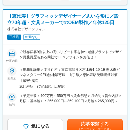
■丁寧な導入のOJT研修あり
入社後3カ月～半年ほど、先輩たちが丁寧にフォローする業務習得
【恵比寿】グラフィックデザイナー／思いを形に／設
期間を設けます。
立70年超・文具メーカーでのOEM製作／年休125日
業務や業界の知識を着実に身につけていきましょう。
ゆくゆくは1人で1タイトルのグッズ展開（企画、版元交渉、製造
株式会社デザインフィル
管理、販売促進）を担います。
正社員
転勤なし
アニメイト海外店舗をはじめ、海外のお客様にも商品をお届けで
きるよう、部署として力を入れています。
◇既存顧客9割以上の高いリピート率を持つ老舗ブランドでデザイ
海外展開にも興味をもってくれる方をお待ちしています！
ン賞受賞歴もある同社でOEMデザインをお任せ！
仕事内容
◇残業平均10時間程度、リモート勤務可能で働き方◎
■組織構成
◇海外からの文房具ニーズも高まっており成長率前年比110％と
＜勤務地詳細＞本社住所：東京都渋谷区恵比寿1-19-19 恵比寿ビ
モノ事業部9名のうち、女性は7名。
事業拡大中です！
ジネスタワー9F勤務地最寄駅：山手線／恵比寿駅受動喫煙対策：
新たに迎えた社員からベテラン層まで、30代を中心に幅広く活躍
勤務地
屋内全面禁煙変更の範囲：会社の定める事業所（リモートワーク
しています。
【最寄り駅】
■業務概要
含む）
男性：36.5％／女性：63.5％、女性管理職も活躍中です！
恵比寿駅、代官山駅、広尾駅
デザインステーショナリーの企画・開発・製造・販売を行う当社
定着率：100％！長く働いていただけます。
にて、クライアント（美術館、水族館、アパレルなどあらゆる業
＜予定年収＞400万円～550万円＜賃金形態＞月給制＜賃金内訳＞
種）のノベルティやOEM / 販売品のデザインを担当していただき
月額（基本給）：265,000円～369,100円＜月給＞265,000円～
一人ひとりに任される業務に加えて、チームで進める業務も多く
ます。当社が国内外で製造する商品（デザイン文具がメイン）を
給与
369,100円＜昇給有無＞有＜残業手当＞有賃金はあくまでも目安
あります。
ベースに、企画提案から納品まで一貫して携わることができま
の金額であり、選考を通じて上下する可能性があります。月給(月
日々のコミュニケーションで一丸となって取り組みます。
す。
額)は固定手当を含めた表記です。
大規模戦略やスピード勝負だけでなく、権利元様はじめ関係各所
とパートナーとしてじっくり寄り添う丁寧な取り組みが自慢。
応募依頼する
■具体的には
気になる
お客様の信頼にも繋がっており、長い付き合いの中で支え合う関
（エージェントサービス）