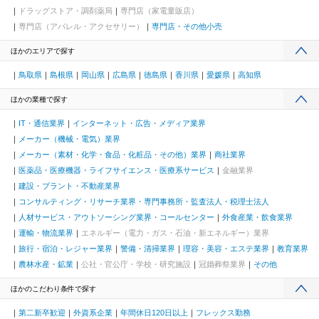
ドラッグストア・調剤薬局
専門店（家電量販店）
専門店（アパレル・アクセサリー）
専門店・その他小売
ほかのエリアで探す
鳥取県
島根県
岡山県
広島県
徳島県
香川県
愛媛県
高知県
ほかの業種で探す
IT・通信業界
インターネット・広告・メディア業界
メーカー（機械・電気）業界
メーカー（素材・化学・食品・化粧品・その他）業界
商社業界
医薬品・医療機器・ライフサイエンス・医療系サービス
金融業界
建設・プラント・不動産業界
コンサルティング・リサーチ業界・専門事務所・監査法人・税理士法人
人材サービス・アウトソーシング業界・コールセンター
外食産業・飲食業界
運輸・物流業界
エネルギー（電力・ガス・石油・新エネルギー）業界
旅行・宿泊・レジャー業界
警備・清掃業界
理容・美容・エステ業界
教育業界
農林水産・鉱業
公社・官公庁・学校・研究施設
冠婚葬祭業界
その他
ほかのこだわり条件で探す
第二新卒歓迎
外資系企業
年間休日120日以上
フレックス勤務