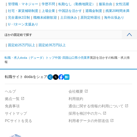
管理職・マネジャー
学歴不問
転勤なし（勤務地限定）
服装自由
女性活躍
社宅・家賃補助制度
上場企業
中国語を活かす
退職金制度
残業20時間未満
完全週休2日制
職種未経験歓迎
土日祝休み
原則定時退社
海外出張あり
U・Iターン支援あり
ほかの固定給で探す
固定給25万円以上
固定給35万円以上
転職・求人doda（デューダ）トップ
中国･四国
山口県
小売業界
英語を活かすの転職・求人情
報
転職サイト dodaをシェア
ヘルプ
会社概要
拠点一覧
利用規約
免責事項
通信に関する情報の利用について
サイトマップ
採用を検討中の方へ
PCサイトを見る
利用者データの外部送信