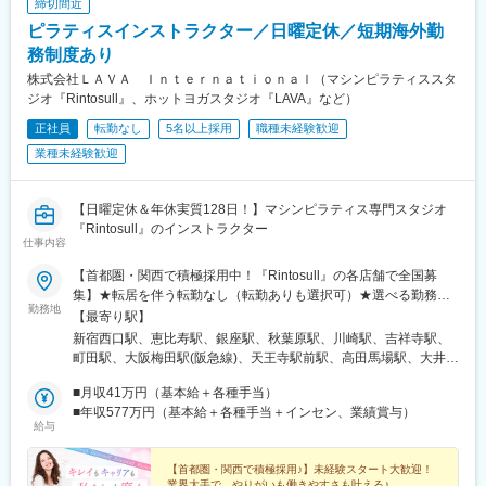
締切間近
銀座一丁目駅、有楽町駅、日暮里駅、布田駅、立川駅、中板橋
駅、平沼橋駅、向河原駅、京急川崎駅、新津田沼駅、京成船橋
ピラティスインストラクター／日曜定休／短期海外勤
駅、成田駅、公園駅、千葉中央駅、札幌駅、仙台駅(地下鉄)、南富
務制度あり
山駅前駅、静岡駅、栄町駅(愛知県)、上小田井駅、新祝園駅、京都
株式会社ＬＡＶＡ Ｉｎｔｅｒｎａｔｉｏｎａｌ（マシンピラティススタ
市役所前駅、山科駅、日本橋駅(大阪府)、宮之阪駅、天王寺駅、谷
ジオ『Rintosull』、ホットヨガスタジオ『LAVA』など）
町九丁目駅、和歌山駅、西黒崎駅、長与駅、八柱駅、都電雑司ケ
谷駅、新宿三丁目駅、西日暮里駅、立川南駅、高島町駅、東海神
正社員
転勤なし
5名以上採用
職種未経験歓迎
駅、井野駅(千葉県)、栄町駅(千葉県)、大通駅、仙台駅、日吉町
業種未経験歓迎
駅、久屋大通駅、三条京阪駅、四宮駅、近鉄日本橋駅、大阪阿部
野橋駅、四天王寺前夕陽ケ丘駅
【日曜定休＆年休実質128日！】マシンピラティス専門スタジオ
『Rintosull』のインストラクター
仕事内容
【首都圏・関西で積極採用中！『Rintosull』の各店舗で全国募
集】★転居を伴う転勤なし（転勤ありも選択可）★選べる勤務地
勤務地
（希望と通勤範囲を考慮して決定）★店舗のほとんどが駅から徒
【最寄り駅】
歩圏内！＼新店続々！今期は60店舗以上オープン予定／■関東東
新宿西口駅、恵比寿駅、銀座駅、秋葉原駅、川崎駅、吉祥寺駅、
京／神奈川／千葉／埼玉／茨城／群馬■関西大阪／京都／兵庫／滋
町田駅、大阪梅田駅(阪急線)、天王寺駅前駅、高田馬場駅、大井町
賀／奈良#首都圏＆大阪、京都、兵庫、積極採用中♪★その他、全
駅、蒲田駅、初台駅、千歳烏山駅、用賀駅、阿佐ケ谷駅、王子
国210店舗以上！【北海道・東北】北海道／岩手／宮城／山形
■月収41万円（基本給＋各種手当）
駅、赤羽駅、八王子駅、府中駅(東京都)、調布駅、国立駅、上大岡
【中部】 新潟／石川／岐阜／長野／山梨／静岡／三重／愛知【中
■年収577万円（基本給＋各種手当＋インセン、業績賞与）
駅、青葉台駅、戸塚駅、東戸塚駅、たまプラーザ駅、鴨居駅、鶴
給与
国】岡山／広島／香川／徳島／高知【九州・沖縄】福岡／長崎／
見駅、杉田駅(神奈川県)、横須賀中央駅、大船駅、辻堂駅、本厚木
鹿児島／熊本／沖縄＊。嬉しいPOINT・＊1次面接は『ちょっと気
駅、大和駅(神奈川県)、中央林間駅、武蔵浦和駅、小手指駅、草加
になる』＆志望動機なしで参加OK！1つでも気になったら応募ボ
【首都圏・関西で積極採用♪】未経験スタート大歓迎！
駅、和光市駅、ふじみ野駅、蘇我駅、京成千葉駅、本八幡駅(総武
業界大手で、やりがいも働きやすさも叶える♪