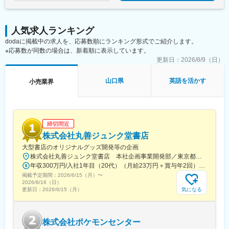
駅、吉祥寺駅、三鷹駅、河辺駅、府中駅(東京都)、拝島駅、調布
駅、仙川駅、町田駅、古淵駅、武蔵小金井駅、東村山駅、国分寺
駅、国立駅、狛江駅、東大和市駅、聖蹟桜ケ丘駅、多摩センター
人気求人ランキング
駅、田無駅、ひばりケ丘駅(東京都)、武蔵引田駅、たまプラーザ
駅、青葉台駅、綱島駅、関内駅、東戸塚駅、センター南駅、上大
dodaに掲載中の求人を、応募数順にランキング形式でご紹介します。
岡駅、戸塚駅、京急鶴見駅、瀬谷駅、鶴ケ峰駅、南太田駅、新杉
※応募数が同数の場合は、新着順に表示しています。
田駅、鴨居駅、二俣川駅、東神奈川駅、みなとみらい駅、金沢文
更新日：
2026/8/9（日）
庫駅、港南台駅、保土ケ谷駅、武蔵小杉駅、武蔵溝ノ口駅、新百
合ケ丘駅、向ケ丘遊園駅、元住吉駅、川崎駅、橋本駅(神奈川県)、
山口県
英語を活かす
小売業界
相模原駅、横須賀中央駅、平塚駅、大船駅、鎌倉駅、湘南台駅、
藤沢駅、鴨宮駅、茅ケ崎駅、本厚木駅、中央林間駅、大和駅(神奈
川県)、海老名駅(相模線)、相模金子駅、大宮駅(埼玉県)、浦和駅、
東大宮駅、岩槻駅、北与野駅、川越駅、熊谷駅、川口駅、所沢
駅、小手指駅、加須駅、東松山駅、春日部駅、狭山市駅、上尾
締切間近
駅、草加駅、越谷レイクタウン駅、南越谷駅、北越谷駅、蕨駅、
株式会社丸善ジュンク堂書店
戸田公園駅、入間市駅、和光市駅、志木駅、桶川駅、久喜駅、み
大型書店のオリジナルグッズ開発等の企画
ずほ台駅、幸手駅、吉川美南駅、上福岡駅、葭川公園駅、稲毛
株式会社丸善ジュンク堂書店 本社企画事業開発部／東京都中央区新川1-28-23 東京ダイヤビルディング5号館9階★東京メトロ「茅場町駅」徒歩8分★JR・東京メトロ「八丁堀駅」（B4出口）徒歩5分
駅、海浜幕張駅、蘇我駅、本八幡駅(総武線)、船橋駅、松戸駅、新
年収300万円/入社1年目（20代）（月給23万円＋賞与年2回） 年収390万円/入社5年目（30代）（月給30万円＋賞与年2回）
茂原駅、京成成田駅、地区センター駅、実籾駅、柏駅、五井駅、
掲載予定期間：
2026/6/15（月）
〜
村上駅(千葉県)、天王台駅、君津駅、新浦安駅、印西牧の原駅、求
2026/8/16（日）
名駅、水戸駅、小木津駅、土浦駅、石岡駅、研究学園駅、勝田
気になる
更新日：
2026/6/15（月）
駅、守谷駅、鹿島神宮駅、荒川沖駅、高崎駅、西桐生駅、西川田
駅、足利駅、小山駅、北真岡駅、西那須野駅、小樽駅、旭川駅、
新富士駅(北海道)、帯広駅、筒井駅(青森県)、青山駅(岩手県)、柳
株式会社ポケモンセンター
原駅(岩手県)、あおば通駅、蛇田駅、杜せきのした駅、新利府駅、