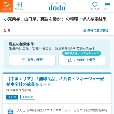
会員登録
ログイン
気になる
メニュー
小売業界、山口県、英語を活かす
の転職・求人検索結果
5
条件で並び替え
件
現在の検索条件
[勤務地]山口県 [業種]小売業界 [詳細条件](語学)英語を活かす
新着求人をいつでもチェック
条件の変更
この条件を保存
【中国エリア】「無印良品」の店長・マネージャー候
補◆全社の成長をリード
株式会社良品計画
正社員
上場企業
入社から3年を目安にエリアマネージャーとして下記の役割を期待