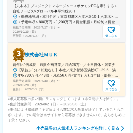
四ツ小屋駅、山形駅、天童南駅、西袋駅、南福島駅、郡山駅(福島
【六本木】プロジェクトマネージャー＜ポケモンECを牽引する＞
県)、泉駅(常磐線)、岡崎駅、開明駅、勝川駅、豊川駅、津島駅、
自社サービス×グローバル◆平均残20H
逢妻駅、土橋駅(愛知県)、西尾駅、羽黒駅(愛知県)、小牧口駅、国
＜勤務地詳細＞本社住所：東京都港区六本木6-10-1 六本木ヒルズ森タワー47F受動喫煙対策：屋内全面禁煙変更の範囲：会社の定める事業所（リモートワーク含む）
府宮駅、東浦駅、赤池駅(愛知県)、長久手古戦場駅、新静岡駅、浜
＜予定年収＞800万円～1,200万円＜賃金形態＞月給制＜賃金内訳＞月額（基本給）：598,822円～837,000円固定残業手当/月：109,011円～163,480円（固定残業時間25時間0分/月）超過した時間外労働の残業手当は追加支給＜月給＞707,833円～1,000,480円（一律手当を含む）＜昇給有無＞有＜残業手当＞有賃金はあくまでも目安の金額であり、選考を通じて上下する可能性があります。月給(月額)は固定手当を含めた表記です。
松駅、上所駅、南富山駅、金沢駅、越前新保駅、甲斐住吉駅、長
掲載予定期間：
2026/7/27（月）
〜
野駅、松本駅、西笠松駅、高茶屋駅、なんば駅(南海線)、扇町駅
2026/10/25（日）
(大阪府)、天王寺駅前駅、枚方市駅、三宮駅(神戸市営)、新在家
気になる
更新日：
2026/7/27（月）
駅、山陽垂水駅、夢前川駅、塚口駅(阪急線)、三条駅(京都府)、桂
駅、烏丸駅、堅田駅、奈良駅、紀伊中ノ島駅、湖山駅、出雲市
駅、岡山駅、県庁前駅(広島県)、福山駅、下関駅、阿波富田駅、栗
株式会社ＭＵＫ
林公園駅、いよ立花駅、薊野駅、熊西駅、佐賀駅、観光通駅、通
町筋駅、大分駅、宮崎駅、天文館通駅、古島駅、銀座一丁目駅、
前年比4倍成長！通販企画営業／月給28万～／土日祝休・残業少
平沼橋駅、梅田駅(地下鉄)、天神南駅、栄町駅(愛知県)、新宿駅(東
【駅徒歩1分／転勤なし】本社／東京都港区浜松町1-29-6 浜松町セントラルビル2階＜アクセス＞・都営地下鉄都営浅草線「大門駅」より徒歩1分・JR山手線「浜松町駅」より徒歩2分※受動喫煙対策：屋内禁煙
京メトロ)、岩本町駅、赤坂見附駅、学習院下駅、四ツ谷駅、水道
年収780万円／48歳（月給56万円+賞与）入社3年目（部長） 年収525万円／28歳（月給37.5万円+賞与）入社3年目（課長）
橋駅、田原町駅(東京都)、京成曳舟駅、越中島駅、木場駅(東京
掲載予定期間：
2026/7/30（木）
〜
都)、菊川駅(東京都)、新豊洲駅、大森海岸駅、五反田駅、戸越銀
2026/10/28（水）
座駅、下神明駅、鮫洲駅、代官山駅、九品仏駅、蓮沼駅、北千束
気になる
更新日：
2026/8/5（水）
駅、久が原駅、穴守稲荷駅、西太子堂駅、駒沢大学駅、池ノ上
駅、桜上水駅、渋谷駅、代田橋駅、西新宿五丁目駅、都立家政
※求人応募数の多い順にランキングしています（非公開求人は除く）。
駅、要町駅、千石駅、大塚駅前駅、赤羽岩淵駅、王子駅前駅、日
※集計対象期間：2026/8/2（日）～2026/8/8（土）
暮里駅、町屋駅(京成線)、地下鉄成増駅、中板橋駅、新板橋駅、豊
※事情により掲載終了予定日よりも前に求人募集が終了していることもご
島園駅(都営線)、金町駅(東京都)、京王八王子駅、立川駅、高松駅
ざいます。その場合は当サイトから応募はできませんので、あらかじめご
(東京都)、井の頭公園駅、府中競馬正門前駅、布田駅、和泉多摩川
了承ください。
駅、京王多摩センター駅、新綱島駅、伊勢佐木長者町駅、センタ
小売業界
の人気求人ランキングを詳しく見る
ー北駅、鶴見駅、蒔田駅、杉田駅(神奈川県)、京急東神奈川駅、新