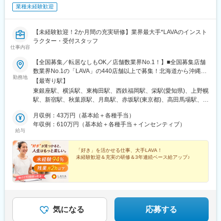
業種未経験歓迎
【未経験歓迎！2か月間の充実研修】業界最大手*LAVAのインスト
ラクター・受付スタッフ
仕事内容
【全国募集／転居なしもOK／店舗数業界No.1！】■全国募集店舗
数業界No.1の「LAVA」の440店舗以上で募集！北海道から沖縄ま
勤務地
で、全国47都道府県に出店しています。◎勤務エリアは希望を考
【最寄り駅】
慮し決定◎店舗のほとんどが駅から徒歩圏内！◎一部店舗は車通
東銀座駅、横浜駅、東梅田駅、西鉄福岡駅、栄駅(愛知県)、上野幌
勤OK＼海外研修のチャンスあり！／年に1回優秀店舗に選ばれる
駅、新宿駅、秋葉原駅、月島駅、赤坂駅(東京都)、高田馬場駅、市
とハワイ、バリなどへの海外研修に参加可能！さらに一定の勤続
ケ谷駅、落合南長崎駅、本郷三丁目駅、浅草駅、錦糸町駅、曳舟
年数が経過すると、海外で本格的なヨガも学べます◎＼“好き”がど
月収例：43万円（基本給＋各種手当）
駅、門前仲町駅、東陽町駅、住吉駅(東京都)、豊洲駅、大森駅(東
んどん広がる環境！／基礎から学べる研修で、楽しみながらスキ
年収例：610万円（基本給＋各種手当＋インセンティブ）
京都)、大崎広小路駅、目黒駅、戸越駅、大井町駅、青物横丁駅、
給与
ルを磨けます。将来的にはインストラクター以外のキャリアにも
学芸大学駅、中目黒駅、自由が丘駅、蒲田駅、長原駅(東京都)、御
挑戦可能！あなたの“やってみたい”が形にしやすい環境です。《嬉
嶽山駅、大鳥居駅、京急蒲田駅、三軒茶屋駅、経堂駅、成城学園
しいPOINT★》■3年連続ベース給アップ！未経験でも月収43万円
「好き」を活かせる仕事、大手LAVA！
前駅、桜新町駅、下北沢駅、千歳烏山駅、下高井戸駅、神泉駅、
未経験歓迎＆充実の研修＆3年連続ベース給アップ♪
可■選べる働き方充実！転居ありorなし選択可■住宅手当最大月5万
笹塚駅、中野坂上駅、野方駅、浜田山駅、高円寺駅、荻窪駅、池
円（規定あり）■インセンティブ平均額93万円！■長期休暇も取得
袋駅、巣鴨駅、大塚駅(東京都)、赤羽駅、王子駅、日暮里駅(舎人
OK！5連休取得率90％超■産育休取得率100%、復帰率92.5%■国
ライナー)、町屋駅前駅、成増駅、ときわ台駅(東京都)、志村坂上
際資格の取得も可※受動喫煙対策あり
駅、大山駅(東京都)、高島平駅、板橋駅、大泉学園駅、練馬駅、上
石神井駅、東武練馬駅、綾瀬駅、北千住駅、竹ノ塚駅、西新井
駅、新小岩駅、お花茶屋駅、亀有駅、京成金町駅、西葛西駅、瑞
気になる
応募する
江駅、八王子駅、南大沢駅、八王子みなみ野駅、立川北駅、立飛