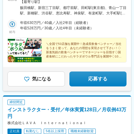
リエShinQs東横のれん街恵比寿渋谷道玄坂通有楽町イトシア大手
【最寄り駅】
明石駅、長田駅(神戸市営)、川西池田駅、宝塚南口駅、高速神戸
町日本橋高島屋S.C.銀座ノボ丸の内オアゾ東京ミッドタウン八重
飯田橋駅、新宿三丁目駅、都庁前駅、田町駅(東京都)、青山一丁目
駅、山陽姫路駅、新宿駅、有楽町駅、神田駅(東京都)、中崎町駅、
洲自由が丘北千住マルイ東京ドームシティ ラクーア羽田空港第1
駅、新橋駅、渋谷駅、恵比寿駅、神泉駅、有楽町駅、大手町駅(東
天王寺駅、西早稲田駅、京急蒲田駅、西新宿五丁目駅、飛鳥山
ターミナル錦糸町パルコ吉祥寺マルイルミネ立川日比谷仲通りル
京都)、日比谷駅、東京駅、日本橋駅(東京都)、銀座駅、池袋駅、
駅、府中本町駅、千葉中央駅、京成八幡駅、水道橋駅、品川シー
ミネ荻窪池袋神奈川FOOD&TIME ISETAN YOKOHAMA横浜ポルタ
年収630万円／40歳／入社2年目（経験者）
自由が丘駅、錦糸町駅、北千住駅、後楽園駅、羽田空港第２ター
サイド駅、築地駅、浅草駅、川越駅、御徒町駅、荏原中延駅、高
アトレ川崎埼玉ルミネ大宮浦和パルコ千葉成田空港第１ターミナ
年収528万円／30歳／入社4年目（未経験者）
ミナル駅(東京モノレール・ＡＮＡ利用)、荻窪駅、吉祥寺駅、立川
輪ゲートウェイ駅、みのり台駅、日ノ出町駅、四天王寺前夕陽ケ
給与
ル流山おおたかの森S・C FLAPS店愛知名古屋ラシック名古屋サ
駅、横浜駅、川崎駅、大宮駅(埼玉県)、浦和駅、芝山千代田駅、流
丘駅、大阪城北詰駅、河内永和駅、土居駅(大阪府)、ドーム前千代
ンロード名古屋ユニモール名古屋栄セントラルパーク京都京都ラ
山おおたかの森駅、栄駅(愛知県)、名鉄名古屋駅、国際センター
崎駅、長堀橋駅、五条駅(京都市営)、三ノ宮駅、ハーバーランド駅
クエ四条烏丸京都高島屋S.C.大阪エキマルシェ大阪大丸梅田ホワ
＼全国で53店舗を展開中！急成長飲食ベンチャー／当社
駅、久屋大通駅、四条駅(京都市営)、京都河原町駅、東梅田駅、大
をうまく使って、あなたの理想を実現させて下さい！◇
イティ梅田クリスタ長堀ディアモール大阪兵庫神戸さんちか阪急
阪駅、長堀橋駅、神戸三宮駅(阪急・神戸高速)、西宮北口駅、岡山
新進気鋭の飲食ベンチャーでマネージャーを目指す◇国
西宮ガーデンズ岡山岡山一番街店広島ミナモア広島店福岡アミュ
駅、広島駅、博多駅、西鉄福岡駅、天神駅、牛込神楽坂駅、新宿
産食材にこだわったサラダボウル専門店を展開中◇100
プラザ博多天神地下街ONE FUKUOKA BLDG.
店舗体制を目指して体制強化中
駅(東京メトロ)、新宿西口駅、三田駅(東京都)、乃木坂駅、内幸町
駅、代官山駅、三越前駅、京橋駅(東京都)、九品仏駅、春日駅(東
京都)、井の頭公園駅、立川北駅、神奈川駅、新高島駅、京急川崎
駅、栄町駅(愛知県)、近鉄名古屋駅、烏丸駅、祇園四条駅、梅田駅
気になる
応募する
(地下鉄)、心斎橋駅、大阪梅田駅(阪神線)、神戸三宮駅(阪神)、岡
山駅前駅、祇園駅(福岡県)、神楽坂駅、新宿駅、西新宿駅、外苑前
駅、汐留駅、銀座一丁目駅、二重橋前駅、茅場町駅、宝町駅(東京
都)、奥沢駅、水道橋駅、立川南駅、高島町駅、矢場町駅、名古屋
締切間近
駅、烏丸御池駅、三条駅(京都府)、大阪梅田駅(阪急線)、堺筋本町
インストラクター・受付／年休実質128日／月収例43万
駅、三宮駅(神戸市営)、西川緑道公園駅、猿猴橋町駅、天神南駅
円
株式会社ＬＡＶＡ Ｉｎｔｅｒｎａｔｉｏｎａｌ
正社員
転勤なし
5名以上採用
職種未経験歓迎