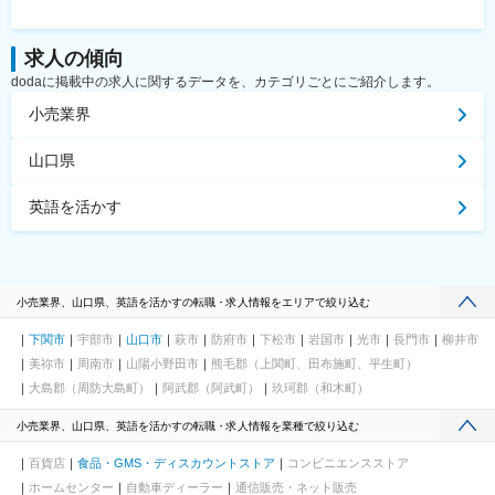
高島駅、天王町駅、向河原駅、溝の口駅、新丸子駅、登戸駅、京
急川崎駅、汐入駅、和田塚駅、海老名駅(相鉄・小田急)、本川越
駅、新越谷駅、千葉中央駅、京成稲毛駅、本八幡駅(都営線)、京成
求人の傾向
船橋駅、成田駅、公園駅、東我孫子駅、工機前駅、桐生駅、仙台
dodaに掲載中の求人に関するデータを、カテゴリごとにご紹介します。
駅(地下鉄)、静岡駅、第一通り駅、南富山駅前駅、市役所前駅(長
野県)、日本橋駅(大阪府)、南森町駅、天王寺駅、宮之阪駅、神戸
小売業界
三宮駅(阪急・神戸高速)、六甲道駅、垂水駅、京都市役所前駅、四
条駅(京都市営)、近鉄奈良駅、和歌山駅、岡山駅前駅、紙屋町西
山口県
駅、三条駅(香川県)、西黒崎駅、思案橋駅、熊本城・市役所前駅、
いづろ通駅、銀座駅、高島町駅、大阪梅田駅(阪神線)、天神駅、久
英語を活かす
屋大通駅、新宿三丁目駅、末広町駅(東京都)、永田町駅、西早稲田
駅、御茶ノ水駅、浅草駅(ＴＸ)、大崎駅、荏原中延駅、品川シーサ
イド駅、奥沢駅、洗足池駅、雪が谷大塚駅、東北沢駅、松原駅(東
京都)、中野新橋駅、駒込駅、巣鴨新田駅、飛鳥山駅、西日暮里
駅、町屋駅(東京メトロ)、下板橋駅、豊島園駅(西武線)、立川南
小売業界、山口県、英語を活かすの転職・求人情報をエリアで絞り込む
駅、泉体育館駅、府中本町駅、小田急多摩センター駅、馬車道
駅、国道駅、井土ケ谷駅、東白楽駅、梶が谷駅、栄町駅(千葉県)、
下関市
宇部市
山口市
萩市
防府市
下松市
岩国市
光市
長門市
柳井市
京成八幡駅、東海神駅、井野駅(千葉県)、仙台駅、日吉町駅、新浜
美祢市
周南市
山陽小野田市
熊毛郡（上関町、田布施町、平生町）
松駅、近鉄日本橋駅、天満駅、大阪阿部野橋駅、旧居留地・大丸
前駅、三条京阪駅、京都河原町駅、西川緑道公園駅、紙屋町東
大島郡（周防大島町）
阿武郡（阿武町）
玖珂郡（和木町）
駅、浜町アーケード駅、水道町駅、朝日通駅
小売業界、山口県、英語を活かすの転職・求人情報を業種で絞り込む
百貨店
食品・GMS・ディスカウントストア
コンビニエンスストア
ホームセンター
自動車ディーラー
通信販売・ネット販売