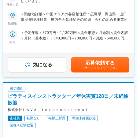
しています。
仕事内容
◇管轄店舗が売上・利益を達成するために、エリアの経営者とし
て戦略を立案・実行すること
＜勤務地詳細＞中国エリアの各店舗住所：広島県・岡山県・山口
◇個店経営を実現できる店長の育成を、部下であるブロックマネ
県 受動喫煙対策：屋内全面禁煙変更の範囲：会社の定める事業所
ージャーを通じて実現すること
勤務地
◇営業の戦略や仕組み（店舗環境・システムなど）について販売
＜予定年収＞870万円～1,130万円＜賃金形態＞月給制＜賃金内訳
部側の窓口として関連部署と連携すること
＞月額（基本給）：540,000円～700,000円＜月給＞540,000円～
◇更なる事業成長を見据えた際に強化すべき点（精度の高い商売
給与
700,000円＜昇給有無＞有＜残業手当＞無＜給与補足＞※上記は想
計画や経費コントロールなど）に対して業務改善や仕組化、整備
定金額であり、詳細は経験・スキル等を考慮の上、決定します。※
を行い、全社の成長を推進させること
管理監督者は、労働時間・休憩・休日に関する労働基準法各規定
が適用除外となります（深夜労働が発生した場合は別途、労働時
■キャリアパス：
応募依頼する
気になる
間に応じて支給します）。賃金はあくまでも目安の金額であり、
・入社時は部門責任者や店長代行を経て、入社後1年以内での店長
（エージェントサービス）
選考を通じて上下する可能性があります。月給(月額)は固定手当を
登用を目指します。
含めた表記です。
・店長として現場・現物で個店経営を実践していただき、その経
験をふまえてブロックマネージャーやエリアマネージャーとし
締切間近
て、各店舗が個店経営を実現するためのサポートや人財育成を担
います。
ピラティスインストラクター／年休実質128日／未経験
・国内での経験・実績をもって海外に挑戦する方もいます。
歓迎
株式会社ＬＡＶＡ Ｉｎｔｅｒｎａｔｉｏｎａｌ
■なぜ個店経営を推進するのか：
無印良品にはエキナカ店舗から旗艦店、路面店やインショップ型
正社員
転勤なし
5名以上採用
職種未経験歓迎
など様々な形態の店舗があります。都市部から地方郊外まで多様
業種未経験歓迎
な地域に出店し、その店性も様々だからこそ画一的な店舗の管理
ではなく、地域に合わせた経営や戦略が求められます。