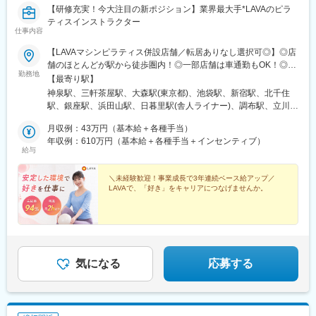
無印良品は衣食住にわたる幅広い商品とサービスによって暮らし
【研修充実！今大注目の新ポジション】業界最大手*LAVAのピラ
の総合提案ができます。個店経営によってその強みを最大限に活
ティスインストラクター
かすことがお客様の役に立ち、「感じ良い暮らしと社会」の実現
仕事内容
に繋がると考えています。
【LAVAマシンピラティス併設店舗／転居ありなし選択可◎】◎店
舗のほとんどが駅から徒歩圏内！◎一部店舗は車通勤もOK！◎毎
■当社について：
勤務地
月平均3店舗、新店OPEN中！ ■ 関東東京／神奈川／千葉／埼玉／
【最寄り駅】
「感じ良い暮らしと社会」の実現を目指して無印良品をはじめと
茨城／栃木 ■ 関西大阪／京都／兵庫／奈良／和歌山 ■ その他【北
した、様々な事業を展開しています。ESG経営を本業として、
神泉駅、三軒茶屋駅、大森駅(東京都)、池袋駅、新宿駅、北千住
海道・東北】北海道／宮城／秋田／福島【中部】愛知／静岡／長
「実質本位のモノづくり」や社会課題に対する取り組みを行って
駅、銀座駅、浜田山駅、日暮里駅(舎人ライナー)、調布駅、立川北
野／石川／富山／岐阜【中四国】山口／鳥取【九州・沖縄】福岡
います。
駅、ときわ台駅(東京都)、横浜駅、鶴ケ峰駅、相模原駅、武蔵小杉
／長崎／鹿児島＼海外勤務チャンスあり！／日本で経験を積んだ
月収例：43万円（基本給＋各種手当）
その中で、無印良品は「暮らしの基本」となる商品を、適正な品
駅、川崎駅、蕨駅、大宮駅(埼玉県)、幸手駅、熊谷駅、みずほ台
あと、シンガポール、マレーシア、ベトナムのLAVA店舗で2～6カ
年収例：610万円（基本給＋各種手当＋インセンティブ）
質と価格でお客様に提供しています。店舗を担う営業本部販売部
駅、桶川駅、北越谷駅、入間市駅、柏駅、津田沼駅、船橋駅、京
給与
月間の海外勤務ができるチャンスあり！《嬉しいPOINT★》■3年
は店舗経営を通じて、全社をリードすることがミッションです。
成成田駅、地区センター駅、新茂原駅、印西牧の原駅、村上駅(千
連続ベースアップ！未経験でも月収43万円可■選べる働き方充
そして現在、2028年8月期までの3か年計画（営業収益1兆円、営
葉県)、君津駅、葭川公園駅、上野幌駅、帯広駅、手稲駅、さっぽ
実！転居ありorなし選択可■住宅手当最大月5万円（規定あり）■イ
＼未経験歓迎！事業成長で3年連続ベース給アップ／
業利益1,000億円、営業利益率10％）達成を目指し、下記取り組
ろ駅、四ツ小屋駅、あおば通駅、杜せきのした駅、郡山駅(福島
LAVAで、「好き」をキャリアにつなげませんか。
ンセンティブ平均額93万円！■長期休暇も取得OK！5連休取得率
みに注力しています。
県)、南福島駅、研究学園駅、小木津駅、守谷駅、石岡駅、鹿島神
90％超■産育休取得率100%、復帰率92.5%■ヨガレッスンや国際
・「個店経営」を実現するための仕組みの整備
宮駅、みらい平駅、足利駅、南宇都宮駅、南富山駅、新高岡駅、
資格の取得も可能！
・各地域・店舗による自律的な商いの実践
金沢駅、鼎駅、美濃青柳駅、西笠松駅、美濃太田駅、新静岡駅、
・国内で確立されたフォーマットの海外展開
御厨駅(静岡県)、土橋駅(愛知県)、栄駅(愛知県)、羽黒駅(愛知県)、
小田井駅、荒子川公園駅、西尾駅、太田川駅、東浦駅、祝園駅、
変更の範囲：会社の定める業務
三条駅(京都府)、京阪山科駅、なんば駅(南海線)、枚方市駅、天王
気になる
応募する
寺駅前駅、大阪上本町駅、五位堂駅、夢前川駅、紀伊中ノ島駅、
周防下郷駅、熊西駅、久留米大学前駅、大保駅、高田駅(長崎県)、
帖佐駅、新八柱駅、西新駅、湖山駅、西那須野駅、浜の宮駅、渋
谷駅、西太子堂駅、大森海岸駅、東池袋駅、新宿駅(東京メトロ)、