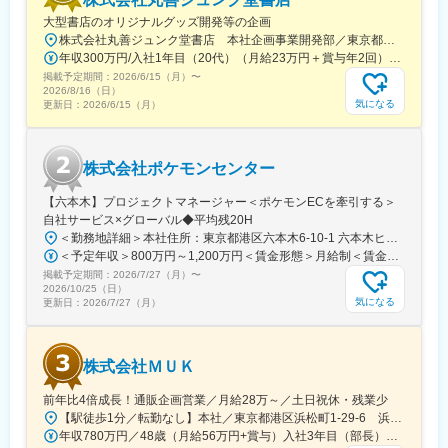
駅、日岡駅、土山駅、東二見駅、大久保駅(兵庫県)、西明石駅、西
大型書店のオリジナルグッズ開発等の企画
新町駅、新神戸駅、山陽姫路駅、尼崎駅(東海道本線)、西宮駅、静
株式会社丸善ジュンク堂書店 本社企画事業開発部／東京都中央区新川1-28-23 東京ダイヤビルディング5号館9階★東京メトロ「茅場町駅」徒歩8分★JR・東京メトロ「八丁堀駅」（B4出口）徒歩5分
岡駅、浜松駅、熱海駅、三島駅、東静岡駅、中央前橋駅、東武宇
年収300万円/入社1年目（20代）（月給23万円＋賞与年2回） 年収390万円/入社5年目（30代）（月給30万円＋賞与年2回）
都宮駅、偕楽園駅、甲府駅、権堂駅、下野代駅、京都駅、岐阜
掲載予定期間：
2026/6/15（月）
〜
駅、近鉄奈良駅、和歌山市駅、広島駅、福山駅、横川駅、西条駅
2026/8/16（日）
(広島県)、五日市駅、矢野駅、下祇園駅、呉駅、尾道駅、西高屋
気になる
更新日：
2026/6/15（月）
駅、廿日市駅、県庁前駅(広島県)、鳥取駅、県庁通り駅、松江しん
じ湖温泉駅、上山口駅、宮崎駅、下落合駅、新宿駅(東京メトロ)、
神楽坂駅、国立競技場駅、住吉駅(東京都)、京王八王子駅、高島平
株式会社ポケモンセンター
駅、後楽園駅、王子駅前駅、西日暮里駅(舎人ライナー)、日暮里駅
(舎人ライナー)、越中島駅、九段下駅、松原駅(東京都)、東池袋
【六本木】プロジェクトマネージャー＜ポケモンECを牽引する＞
駅、北品川駅、とうきょうスカイツリー駅、桜台駅(東京都)、宮の
自社サービス×グローバル◆平均残20H
坂駅、世田谷駅、西武園ゆうえんち駅、稲荷町駅(東京都)、新高島
＜勤務地詳細＞本社住所：東京都港区六本木6-10-1 六本木ヒルズ森タワー47F受動喫煙対策：屋内全面禁煙変更の範囲：会社の定める事業所（リモートワーク含む）
駅、神奈川新町駅、緑町駅、松田駅、五百羅漢駅、江ノ島駅、川
＜予定年収＞800万円～1,200万円＜賃金形態＞月給制＜賃金内訳＞月額（基本給）：598,822円～837,000円固定残業手当/月：109,011円～163,480円（固定残業時間25時間0分/月）超過した時間外労働の残業手当は追加支給＜月給＞707,833円～1,000,480円（一律手当を含む）＜昇給有無＞有＜残業手当＞有賃金はあくまでも目安の金額であり、選考を通じて上下する可能性があります。月給(月額)は固定手当を含めた表記です。
崎駅、東飯能駅、北与野駅、新越谷駅、東毛呂駅、御花畑駅、本
掲載予定期間：
2026/7/27（月）
〜
川越駅、京成千葉駅、船橋駅、八柱駅、京成稲毛駅、成田駅、本
2026/10/25（日）
八幡駅(都営線)、市川真間駅、仲ノ町駅、名古屋駅、栄町駅(愛知
気になる
更新日：
2026/7/27（月）
県)、名鉄一宮駅、東山公園駅(愛知県)、新豊橋駅、新豊田駅、赤
岩口駅、伊奈駅、半田駅、多屋駅、ハーバーランド駅、西江井ケ
島駅、ハーブ園山麓駅、姫路駅、さくら夙川駅、新静岡駅、新浜
株式会社ＭＵＫ
松駅、三島広小路駅、長沼駅(静岡県)、名鉄岐阜駅、横川駅(広島
県)、広電五日市駅、山頂駅(千光寺山)、広電廿日市駅、紙屋町東
前年比4倍成長！通販企画営業／月給28万～／土日祝休・残業少
駅、小橋駅、新宿西口駅、千駄ケ谷駅、駒込駅、飛鳥山駅、西日
【駅徒歩1分／転勤なし】本社／東京都港区浜松町1-29-6 浜松町セントラルビル2階＜アクセス＞・都営地下鉄都営浅草線「大門駅」より徒歩1分・JR山手線「浜松町駅」より徒歩2分※受動喫煙対策：屋内禁煙
暮里駅、明大前駅、都電雑司ケ谷駅、高輪台駅、豊島園駅(都営
年収780万円／48歳（月給56万円+賞与）入社3年目（部長） 年収525万円／28歳（月給37.5万円+賞与）入社3年目（課長）
線)、西武園駅、京成上野駅、高島町駅、井細田駅、湘南江の島