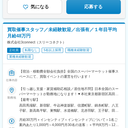
府中駅(東京都)、聖蹟桜ケ丘駅、上野御徒町駅、豊洲駅、二子玉川
しています。
駅、三軒茶屋駅、田園調布駅、町田駅、すずかけ台駅、溝の口
気になる
応募する
駅、川崎駅、相模大野駅、中山駅(神奈川県)、二俣川駅、十日市場
駅(神奈川県)、鴨宮駅、藤沢駅、鎌倉駅、たまプラーザ駅、相武台
前駅、金沢文庫駅、小松駅、四十万駅、ベル前駅、北鯖江駅、大
垣駅、田神駅、糸貫駅、名電各務原駅、北方真桑駅、庄内通駅、
買取催事スタッフ／未経験歓迎／出張有／１年目平均
りんくう常滑駅、大府駅、日進駅(愛知県)、刈谷駅、喜多山駅(愛
月給48万円
知県)、町方駅、荒子川公園駅、小牧駅、稲沢駅、新守山駅、荒子
駅、鶴舞駅、観音寺駅(愛知県)、平田町駅、桔梗が丘駅、南が丘
株式会社3connect（スリーコネクト）
駅、堅田駅、野洲駅、瀬田駅(滋賀県)、堺東駅、大正駅(大阪府)、
正社員
転勤なし
5名以上採用
職種未経験歓迎
川西駅(大阪府)、河内長野駅、深江橋駅、日根野駅、堺駅、万博記
業種未経験歓迎
念公園駅、富木駅、池田駅(大阪府)、南ウッディタウン駅、三田駅
(兵庫県)、大久保駅(兵庫県)、多田駅(兵庫県)、元町駅(兵庫県)、鼓
滝駅、加古川駅、郡山駅(奈良県)、天理駅、志都美駅、倉敷市駅、
【宿泊・移動費全額会社負担】全国のスーパーマーケット催事ス
県庁通り駅、矢賀駅、下祇園駅、宇品三丁目駅、楽々園駅、比治
ペースにて、買取イベントの運営を行います！
山下駅、南岩国駅、周防花岡駅、柳井駅、今治駅、御井駅、平和
仕事内容
通駅、下曽根駅、大野城駅、二島駅、折尾駅、西鉄福岡駅、博多
駅、小倉駅(福岡県)、熊西駅、スペースワールド駅、原田駅(福岡
【引っ越し支援・家賃補助応相談／居住地不問】日本全国のスー
県)、橋本駅(福岡県)、唐人町駅、天神駅、鳥栖駅、道ノ尾駅、長
パーマーケットが勤務地になります！▼本社東京都新宿区高田馬
勤務地
崎駅(長崎県)、神泉駅、新宿駅(東京メトロ)、東銀座駅、奥沢駅、
場4-9-11☆ JR山手線・西武新宿線・東京メトロ東西線「高田馬場
【最寄り駅】
長堀橋駅、本川越駅、新越谷駅、市川真間駅、船橋駅、京成稲毛
駅」より徒歩2分※受動喫煙対策あり※転勤なし※催事は1週間単位
高田馬場駅、新宿駅、牛込神楽坂駅、信濃町駅、錦糸町駅、八王
駅、東海神駅、京王八王子駅、つつじケ丘駅、府中競馬正門前
で開催場所が変わります。東京・愛知を起点に、広島・兵庫など
子駅、新高島平駅、巣鴨駅、水道橋駅、北赤羽駅、王子駅、田端
駅、御徒町駅、新豊洲駅、西太子堂駅、武蔵溝ノ口駅、京急川崎
西日本を含む全国出張あり。※出張時の宿泊費は会社が全額負担し
駅、茗荷谷駅、千石駅、日暮里駅、葛西駅、門前仲町駅、新木場
駅、石上駅、江端駅、加納駅(岐阜県)、各務ケ原駅、津島駅、ドー
ます。※現場間の移動は店長の車両で行います。＼働き方の特徴
月給30万円＋インセンティブ＜インセンティブについて＞1名ご
駅、神保町駅、豊洲駅、小岩駅、下高井戸駅、京成小岩駅、京成
ム前駅、大小路駅、公園東口駅、三田本町駅、旧居留地・大丸前
／・会社への毎日出社はありません・催事会場へ直行直帰が基
案内あたり1,000円～4,000円月30名の送客：＋平均9万円～12万
高砂駅、池袋駅、三鷹駅、幡ケ谷駅、花小金井駅、品川駅、羽村