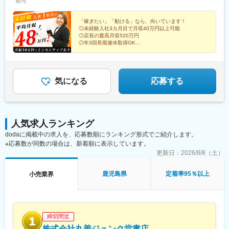
給与
駅、城下駅(岡山県)、宇品四丁目駅、段原一丁目駅、祇園駅(福岡
本・拠点に戻るのは納品時など固定オフィス勤務ではなく、全国
円月70名の送客：＋平均21万円～28万円※30名程度の送客はほと
駅、石神井公園駅、飯田橋駅、押上駅、練馬駅、高円寺駅、玉川
県)、西黒崎駅、長崎駅前駅、新宿駅、有楽町駅、四ツ橋駅、府中
を舞台に働くスタイルです！
んどクリアできるので、皆インセンティブ＋9万円は当たり前に受
上水駅、東福生駅、清瀬駅、経堂駅、上町駅、多摩湖駅、上野
本町駅、上野広小路駅、越前花堂駅、茶所駅、ドーム前千代崎
け取っています。※稼働日数によって、金額が変動する場合があり
「稼ぎたい」「動ける」なら、向いています！
駅、町田駅、平塚駅、菊名駅、東山田駅、新百合ケ丘駅、横浜
◎未経験入社3カ月目で月収40万円以上可能
駅、花田口駅、県庁前駅(兵庫県)、郵便局前駅、宇品二丁目駅、比
ます。▼平均月収平均月収48万円（月給30万円＋インセンティブ
駅、宮崎台駅、大倉山駅(神奈川県)、妙蓮寺駅、子安駅、下曽我
◎店長の最高月収520万円
治山橋駅、旦過駅、天神南駅、五島町駅
18万円）※未経験入社1年目スタッフ10名・2025年度実績未経験
駅、根岸駅(神奈川県)、上永谷駅、小田原駅、本郷台駅、茅ケ崎
◎年3回長期連休取得OK
スタートでも、コミュニケーション力次第で初月から高収入を目
◎旅好き&ご当地グルメ好きにもぴったり
駅、二宮駅、新松田駅、足柄駅(神奈川県)、片瀬江ノ島駅、湘南台
指せます☆＜店長昇格後＞売上に応じた完全歩合制です。最高月
駅、京急川崎駅、西所沢駅、武蔵藤沢駅、飯能駅、狭山市駅、金
収は520万円！普段も月収100万円超は当たり前に到達できます。
子駅、春日部駅、志久駅、新座駅、北上尾駅、さいたま新都心
▼平均月収平均月収90万円 ※店長7名・2025年度実績例）月売上
駅、南越谷駅、武蔵高萩駅、武州唐沢駅、三郷中央駅、三峰口
気になる
応募する
600万円以下：歩合10％月売上600万円超：歩合15％※売上水準に
駅、鳩ケ谷駅、鶴瀬駅、蒲生駅、西大宮駅、南大塚駅、笠幡駅、
応じて歩合率が上がる仕組みです。
東吾野駅、小手指駅、川口駅、秩父駅、和光市駅、東松山駅、ふ
じみ野駅、東浦和駅、大宮駅(埼玉県)、川越駅、蕨駅、浦和駅、鴻
巣駅、木更津駅、千葉駅、東海神駅、新八柱駅、滝不動駅、四街
人気求人ランキング
道駅、稲毛駅、おゆみ野駅、松戸駅、京成成田駅、本八幡駅(総武
dodaに掲載中の求人を、応募数順にランキング形式でご紹介します。
線)、市川駅、土気駅、新茂原駅、東金駅、南酒々井駅、京成西船
※応募数が同数の場合は、新着順に表示しています。
駅、秋山駅、西船橋駅、市川塩浜駅、銚子駅、柏駅、蘇我駅、五
井駅、京成酒々井駅、野田市駅、今池駅(愛知県)、近鉄名古屋駅、
更新日：
2026/8/8（土）
蟹江駅、金山駅(愛知県)、栄駅(愛知県)、千種駅、鶴舞駅、藤が丘
駅(愛知県)、尾張一宮駅、中部国際空港駅(鉄道)、黒川駅(愛知
鹿児島県
定着率95％以上
小売業界
県)、本山駅(愛知県)、豊橋駅、豊田市駅、井原駅(愛知県)、新守山
駅、新清洲駅、西小坂井駅、名電赤坂駅、蒲郡駅、新川町駅(愛知
県)、知多半田駅、春田駅、常滑駅、八幡新田駅、尾張森岡駅、刈
谷市駅、黒笹駅、日比野駅(名鉄線)、神戸駅(兵庫県)、社町駅、法
締切間近
華口駅、溝口駅、山陽魚住駅、太市駅、本竜野駅、東觜崎駅、千
本駅、亀山駅(兵庫県)、はりま勝原駅、ひめじ別所駅、山陽曽根
株式会社丸善ジュンク堂書店