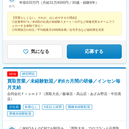
タート！◎入社20年目Ｂさん：関西（転居なし10年）→東海（転
年収620万円（月給31万4000円／30歳・経験8年）
古淵駅、綱島駅、吉野町駅、社家駅、静岡駅、天竜川駅、船町
給与
居あり10年目）1つのエリアで腰を据えて専門性を磨くことも可
駅、北岡崎駅、塩釜口駅、荒子駅、比良駅(愛知県)、新加納駅、新
能！※転勤については毎年「転勤考慮事由調査」を実施して社員の
正駅、小野駅(京都府)、中書島駅、豊川駅(大阪府)、長田駅(大阪
【営業らしくない。それが、はじめやすさの理由】
家族事情や希望に配慮しています。＜北海道・東北地区＞北海
府)、弁天町駅、中百舌鳥駅、長田駅(神戸市営)、手柄駅、備前西
◎定着率97％／約9割の社員が未経験スタート！OJTなど研修充実＆チームでフ
道、宮城県、福島県＜関東・甲信越地区＞新潟県、石川県、栃木
市駅、舟入川口町駅、高城駅、城野駅(日豊本線)、貝塚駅(福岡
ォローする体制で安心！
県、群馬県、埼玉県、千葉県、東京都、神奈川県＜東海地区＞静
県)、福大前駅、久留米高校前駅、道ノ尾駅、南熊本駅、南鹿児島
◎年間休日130日／平均残業月20時間未満／住宅手当など福利厚生充実
岡県、愛知県、岐阜県、三重県＜近畿地区＞京都府、大阪府、兵
駅前駅、赤嶺駅、磯部駅(石川県)、千住大橋駅、志村坂上駅、世田
庫県＜中国・四国地区＞岡山県、広島県＜九州・沖縄地区＞福岡
谷駅、分倍河原駅、黄金町駅、椥辻駅、なかもず駅、高速長田
県、大分県、熊本県、鹿児島県、長崎県、沖縄県
駅、舟入幸町駅、片野駅、南鹿児島駅、三口駅、三ノ輪橋駅、南
太田駅、上沢駅、涙橋駅
気になる
応募する
締切間近
NEW
買取営業／未経験歓迎／約6カ月間の研修／インセン毎
月支給
合同会社Ｆｒｏｍ２７（買取大吉／飯塚店・高山店・あざみ野店・中目黒
店）
正社員
転勤なし
5名以上採用
職種未経験歓迎
業種未経験歓迎
◇IKKOさんのCMでお馴染み…「買取大吉」でのブランド品買取