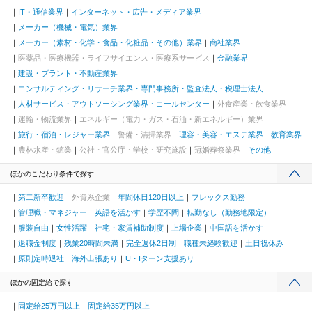
IT・通信業界
インターネット・広告・メディア業界
メーカー（機械・電気）業界
メーカー（素材・化学・食品・化粧品・その他）業界
商社業界
医薬品・医療機器・ライフサイエンス・医療系サービス
金融業界
建設・プラント・不動産業界
コンサルティング・リサーチ業界・専門事務所・監査法人・税理士法人
人材サービス・アウトソーシング業界・コールセンター
外食産業・飲食業界
運輸・物流業界
エネルギー（電力・ガス・石油・新エネルギー）業界
旅行・宿泊・レジャー業界
警備・清掃業界
理容・美容・エステ業界
教育業界
農林水産・鉱業
公社・官公庁・学校・研究施設
冠婚葬祭業界
その他
ほかのこだわり条件で探す
第二新卒歓迎
外資系企業
年間休日120日以上
フレックス勤務
管理職・マネジャー
英語を活かす
学歴不問
転勤なし（勤務地限定）
服装自由
女性活躍
社宅・家賃補助制度
上場企業
中国語を活かす
退職金制度
残業20時間未満
完全週休2日制
職種未経験歓迎
土日祝休み
原則定時退社
海外出張あり
U・Iターン支援あり
ほかの固定給で探す
固定給25万円以上
固定給35万円以上