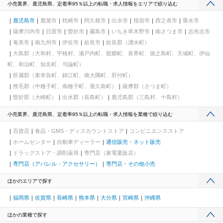
小売業界、鹿児島県、定着率95％以上の転職・求人情報をエリアで絞り込む
鹿児島市
鹿屋市
枕崎市
阿久根市
出水市
指宿市
西之表市
垂水市
薩摩川内市
日置市
曽於市
霧島市
いちき串木野市
南さつま市
志布志市
奄美市
南九州市
伊佐市
姶良市
姶良郡（湧水町）
大島郡（大和村、宇検村、瀬戸内町、龍郷町、喜界町、徳之島町、天城町、伊仙
町、和泊町、知名町、与論町）
肝属郡（東串良町、錦江町、南大隅町、肝付町）
熊毛郡（中種子町、南種子町、屋久島町）
薩摩郡（さつま町）
曽於郡（大崎町）
出水郡（長島町）
鹿児島郡（三島村、十島村）
小売業界、鹿児島県、定着率95％以上の転職・求人情報を業種で絞り込む
百貨店
食品・GMS・ディスカウントストア
コンビニエンスストア
ホームセンター
自動車ディーラー
通信販売・ネット販売
ドラッグストア・調剤薬局
専門店（家電量販店）
専門店（アパレル・アクセサリー）
専門店・その他小売
ほかのエリアで探す
福岡県
佐賀県
長崎県
熊本県
大分県
宮崎県
沖縄県
ほかの業種で探す