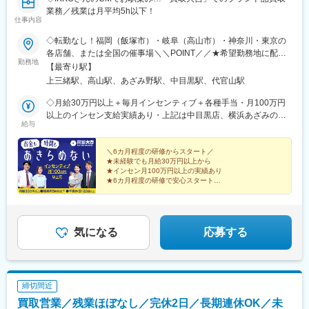
業務／残業は月平均5h以下！
仕事内容
◇転勤なし！福岡（飯塚市）・岐阜（高山市）・神奈川・東京の
各店舗、または全国の催事場＼＼POINT／／★希望勤務地に配属
勤務地
★U・Iターン歓迎★飯塚・高山はオープニングスタッフ募集★飯
【最寄り駅】
塚店、高山店はマイカー通勤OK★催事担当は直行直帰OK（1）店
上三緒駅、高山駅、あざみ野駅、中目黒駅、代官山駅
舗 ※いずれかにて勤務■買取大吉 スーパー川食 食彩館 飯塚店・
福岡県飯塚市有安429-1・新飯塚駅より車で11分■買取大吉 高山
◇月給30万円以上＋毎月インセンティブ＋各種手当・月100万円
駅前店・岐阜県高山市昭和町1-320 佐古ビル1階・高山駅より徒
以上のインセン支給実績あり・上記は中目黒店、横浜あざみの店
給与
歩1分■買取大吉 横浜あざみ野店 ・神奈川県横浜市青葉区あざみ
の場合※飯塚店、高山店、催事場勤務の場合は月給27万円以上＋
野1-3-3 第2金子ハイツ1F・あざみ野駅より徒歩2分■買取大吉 中
毎月インセンティブ＋各種手当になります。※給与は経験・能力を
目黒駅前店東京都目黒区上目黒1-17-8 細田ビル1F・中目黒駅より
考慮の上で決定します。＼豊かな経験をお持ちの方は優遇／◇月
＼6カ月程度の研修からスタート／
★未経験でも月給30万円以上から
徒歩3分（2）催事 ※直行直帰OK■勤務エリアは全国一都三県を
給35万円以上＋毎月インセンティブ＋各種手当※給与は経験・能
★インセン月100万円以上の実績あり
中心に、各地のスーパーマーケットや商業施設、ホームセンター
力を考慮の上で決定します。【年収例】年収1200万円／入社3年
★6カ月程度の研修で安心スタート
のイベントブースでのお仕事です。
目／インセンティブ月50万円以上年収550万円／入社1年目／イン
★完全週休2日・年間休日120日
★原則定時退社！残業は月平均5h以下
センティブ月10万円以上／未経験スタート
★「買取大吉」の圧倒的な信頼感
気になる
応募する
締切間近
買取営業／残業ほぼなし／完休2日／長期連休OK／未