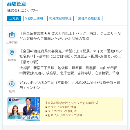
経験歓迎
株式会社エンパワー
正社員
5名以上採用
職種未経験歓迎
業種未経験歓迎
【完全反響営業★月収50万円以上】バッグ、時計、ジュエリーな
どお客様からご依頼いただいたお品物の買取
仕事内容
【全国47都道府県の各拠点／希望により配属／マイカー通勤OK／
社宅あり】※基本的にはご自宅近くの直営店へ配属※お住まいのエ
勤務地
リアや配属先の人員状況により、入社後に他県の直営店に出張
【最寄り駅】
し、経験を積んでいただく可能性あり★U・Iターン歓迎 ★マイ
渋谷駅、新宿三丁目駅、池袋駅、銀座駅、目黒駅、自由が丘駅、
カー通勤OK（規定あり。詳細はお問い合わせください）＜募集エ
中野駅(東京都)、荻窪駅、北千住駅、吉祥寺駅、心斎橋駅、千歳駅
リア一覧＞◆北海道・東北北海道・青森県・岩手県・秋田県・宮
(北海道)、あいの里教育大駅、上幌向駅、小樽駅、手稲駅、旭川四
城県・山形県・福島県◆関東東京都・神奈川県・千葉県・埼玉
3426万円／入社5年目（本部長）／月給50.1万円＋役職手当＋賞
条駅、環状通東駅、高砂駅(北海道)、発寒南駅、本八戸駅、一ノ関
県・茨城県・栃木県・群馬県◆中部山梨県・新潟県・富山県・石
与＋インセン
駅、前沢駅、秋田駅、鏡石駅、いわき駅、郡山富田駅、荒川沖
給与
川県・福井県・長野県・岐阜県・静岡県・愛知県・三重県◆近畿
2462万円／入社8年目（管理職）／月給50.1万円＋役職手当＋賞
駅、取手駅、佐原駅、江曽島駅、佐野駅、黒磯駅、草加駅、川越
滋賀県・京都府・大阪府・兵庫県・和歌山県・奈良県◆中国・四
与＋インセン
駅、南越谷駅、上尾駅、加茂宮駅、和光市駅、入曽駅、高坂駅、
国鳥取県・島根県・岡山県・広島県・山口県・香川県・愛媛県・
【自分の理想が叶うワクワクする毎日へ】
朝霞駅、中浦和駅、武蔵浦和駅、鶴瀬駅、東鷲宮駅、新座駅、川
★ピラティスで自分磨き
高知県・徳島県◆九州・沖縄福岡県・佐賀県・長崎県・熊本県・
口駅、松戸駅、北柏駅、柏駅、新浦安駅、市川駅、京成船橋駅、
★ライブに行って推し活
大分県・宮崎県・鹿児島県・沖縄県☆最近では全国の「イオン」
海浜幕張駅、稲毛駅、四街道駅、おゆみ野駅、五井駅、新船橋
★お気に入りのカフェで読書
「ららぽーと」「イトーヨーカドー」「ダイナシティ」など大型
★長期休暇を取って海外旅行
駅、馬込沢駅、松岸駅、平井駅(東京都)、葛西駅、秋川駅、豊田
★収入アップで自分に投資
ショッピングモールにも続々出店！商業施設での買い物ついで
駅、八王子駅、国分寺駅、三鷹駅、武蔵境駅、柴崎駅、狭間駅、
に、気軽に当店に立ち寄る方が増加中。さらなる企業拡大を目指