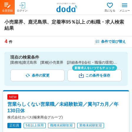
会員登録
ログイン
気になる
メニュー
小売業界、鹿児島県、定着率95％以上
の転職・求人検索
結果
4
条件で並び替え
件
現在の検索条件
[勤務地]鹿児島県 [業種]小売業界 [詳細条件](会社・職場の環境)定着率95％以上
新着求人をいつでもチェック
条件の変更
この条件を保存
NEW
営業らしくない営業職／未経験歓迎／賞与7カ月／年
130日休
株式会社カパス(極東商会グループ)
正社員
5名以上採用
職種未経験歓迎
業種未経験歓迎