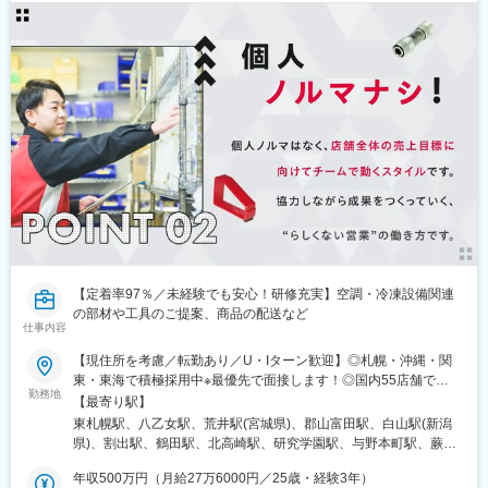
【定着率97％／未経験でも安心！研修充実】空調・冷凍設備関連
の部材や工具のご提案、商品の配送など
仕事内容
【現住所を考慮／転勤あり／U・Iターン歓迎】◎札幌・沖縄・関
東・東海で積極採用中※最優先で面接します！◎国内55店舗で募
勤務地
集空調・冷凍設備関連の部材や工具を扱う販売店「カパス」各拠
【最寄り駅】
点への配属。【配属エリア】希望勤務地をお伺いしたうえで柔軟
東札幌駅、八乙女駅、荒井駅(宮城県)、郡山富田駅、白山駅(新潟
に対応しています！※初配属はご自宅から通える範囲を優先キャリ
県)、割出駅、鶴田駅、北高崎駅、研究学園駅、与野本町駅、蕨
アステップ例◎入社7年目Ａさん：東海（転居なし2年→転居あり
駅、東千葉駅、船橋駅、西葛西駅、南千住駅、北綾瀬駅、志村三
5年目）同じエリアでじっくり仕事の基礎を固めるキャリアからス
年収500万円（月給27万6000円／25歳・経験3年）
丁目駅、下井草駅、上町駅、六郷土手駅、西府駅、西八王子駅、