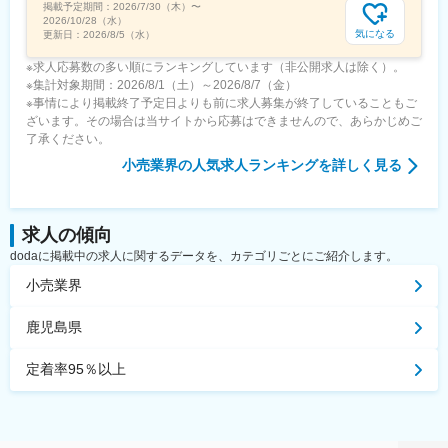
掲載予定期間：
2026/7/30（木）
〜
駅、栄町駅(千葉県)、京成船橋駅、京成八幡駅、東中山駅、車道
2026/10/28（水）
駅、名鉄名古屋駅、矢場町駅、西一宮駅、駅前駅、競輪場前駅(愛
気になる
更新日：
2026/8/5（水）
知県)、高速神戸駅、風の丘中間駅、日吉町駅、第一通り駅、柚木
※求人応募数の多い順にランキングしています（非公開求人は除く）。
駅(静岡鉄道線)、猿猴橋町駅、横川一丁目駅、修大協創中高前駅、
※集計対象期間：2026/8/1（土）～2026/8/7（金）
山陽女学園前駅、立町駅、西大寺町・岡山芸術創造劇場ハレノワ
※事情により掲載終了予定日よりも前に求人募集が終了していることもご
前駅
ざいます。その場合は当サイトから応募はできませんので、あらかじめご
了承ください。
小売業界
の人気求人ランキングを詳しく見る
求人の傾向
dodaに掲載中の求人に関するデータを、カテゴリごとにご紹介します。
小売業界
鹿児島県
定着率95％以上