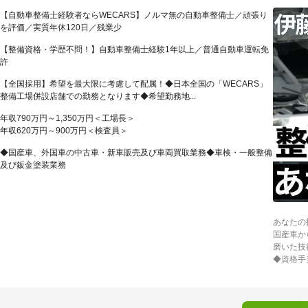
【自動車整備士経験者ならWECARS】ノルマ無の自動車整備士／頑張り
を評価／実質年休120日／残業少
【整備資格・学歴不問！】自動車整備士経験1年以上／普通自動車運転免
許
【全国採用】希望を最大限に考慮して配属！◆日本全国の「WECARS」
整備工場併設店舗での勤務となります◆希望勤務地...
年収790万円～1,350万円＜工場長＞
年収620万円～900万円＜検査員＞
◆国産車、外国車の中古車・新車販売及び車両買取業務◆車検・一般整備
及び鈑金塗装業務
あなたの
国産車か
磨いた技
◆資格手