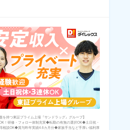
盤を持つ東証プライム上場『サンドラッグ』グループ】
OK！研修・フォロー体制充実◆転勤の有無の選択OK◆土日祝・
得相談OK◆賞与昨年実績4.6カ月分◆家族手当など手厚い福利厚