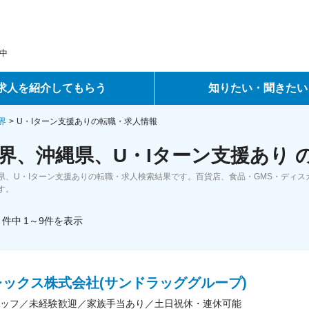
中
求人を紹介してもらう
知りたい・聞きたい
ントサービス
転職ノウハウ
界
U・Iターン支援ありの転職・求人情報
界、沖縄県、U・Iターン支援あり 
サービス
データで見る転職
県、U・Iターン支援ありの転職・求人検索結果です。百貨店、食品・GMS・ディ
ーエージェントサービス
コラム・インタビュー
す。
件中
1～9
件
を表示
転職Q&A
レックス株式会社(サンドラッググループ)
ッフ／未経験歓迎／家族手当あり／土日祝休・連休可能