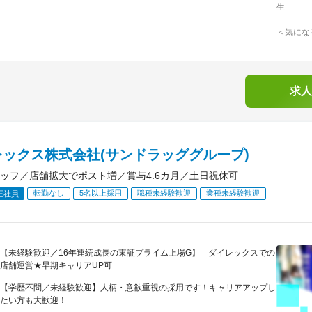
生
＜気にな
求人
レックス株式会社(サンドラッググループ)
ッフ／店舗拡大でポスト増／賞与4.6カ月／土日祝休可
転勤なし
5名以上採用
職種未経験歓迎
業種未経験歓迎
正社員
【未経験歓迎／16年連続成長の東証プライム上場G】「ダイレックスでの
店舗運営★早期キャリアUP可
【学歴不問／未経験歓迎】人柄・意欲重視の採用です！キャリアアップし
たい方も大歓迎！