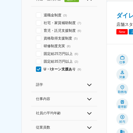
ダイ
退職金制度
(
3
)
社宅・家賃補助制度
(
7
)
店舗スタ
育児・託児支援制度
(
6
)
New
資格取得支援制度
(
5
)
研修制度充実
(
8
)
固定給25万円以上
(
6
)
固定給35万円以上
(
2
)
仕事
U・Iターン支援あり
(
9
)
対象
語学
勤務地
仕事内容
最寄駅
社員の平均年齢
給与
従業員数