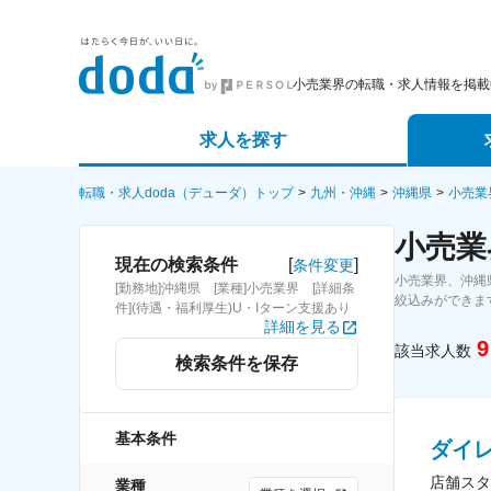
小売業界の転職・求人情報を掲載
求人を探す
詳細条件から探す
エージェ
転職・求人doda（デューダ）トップ
九州・沖縄
沖縄県
小売業
小売業
新着求人から探す
スカウト
[
]
現在の検索条件
条件変更
小売業界、沖縄
[勤務地]沖縄県 [業種]小売業界 [詳細条
求人特集から探す
パートナ
絞込みができま
件](待遇・福利厚生)U・Iターン支援あり
詳細を見る
9
該当求人数
検索条件を保存
基本条件
ダイ
店舗スタ
業種