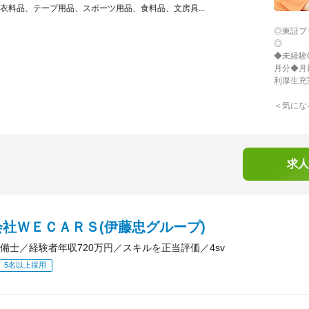
衣料品、テープ用品、スポーツ用品、食料品、文房具...
◎東証プ
◎
◆未経験
月分◆月
利厚生充
＜気にな
求人
社ＷＥＣＡＲＳ(伊藤忠グループ)
備士／経験者年収720万円／スキルを正当評価／4sv
5名以上採用