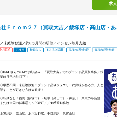
求人
会社Ｆｒｏｍ２７（買取大吉／飯塚店・高山店・あ
／未経験歓迎／約6カ月間の研修／インセン毎月支給
締切間近
転勤なし
5名以上採用
職種未経験歓迎
業種未経験歓迎
正社員
◇IKKOさんのCMでお馴染み…「買取大吉」でのブランド品買取業務／残
業は月平均5h以下！
◇学歴不問・未経験歓迎◇ブランド品やジュエリーに興味がある方、人と
話すことが好きな方は大歓迎！
◇転勤なし！福岡（飯塚市）・岐阜（高山市）・神奈川・東京の各店舗、
または全国の催事場＼＼POINT／／★希望勤務地...
上三緒駅、高山駅、あざみ野駅、中目黒駅、代官山駅