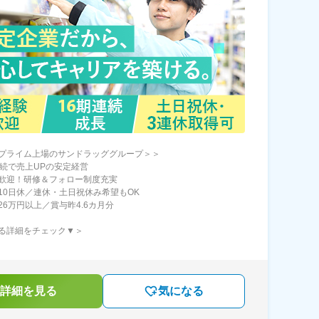
プライム上場のサンドラッググループ＞＞
連続で売上UPの安定経営
歓迎！研修＆フォロー制度充実
10日休／連休・土日祝休み希望もOK
26万円以上／賞与昨4.6カ月分
る詳細をチェック▼＞
詳細を見る
気になる