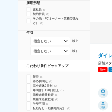
雇用形態
正社員
(
9
)
契約社員
(
0
)
その他（FCオーナー・業務委託な
ど）
(
0
)
年収
指定しない
以上
指定しない
以下
ダイ
店舗スタ
こだわり条件ピックアップ
New
新着
(
4
)
締め切間近
(
1
)
完全週休2日制
(
2
)
年間休日120日以上
(
1
)
職種未経験歓迎
(
8
)
仕事
業種未経験歓迎
(
8
)
学歴不問
(
9
)
対象
転勤なし（勤務地限定）
(
7
)