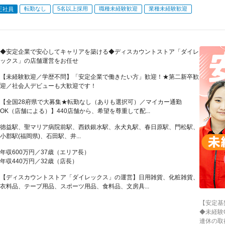
転勤なし
5名以上採用
職種未経験歓迎
業種未経験歓迎
正社員
◆安定企業で安心してキャリアを築ける◆ディスカウントストア「ダイレ
ックス」の店舗運営をお任せ
【未経験歓迎／学歴不問】「安定企業で働きたい方」歓迎！★第二新卒歓
迎／社会人デビューも大歓迎です！
【全国28府県で大募集★転勤なし（ありも選択可）／マイカー通勤
OK（店舗による）】440店舗から、希望を尊重して配...
徳益駅、聖マリア病院前駅、西鉄銀水駅、永犬丸駅、春日原駅、門松駅、
小郡駅(福岡県)、石田駅、井...
年収600万円／37歳（エリア長）
年収440万円／32歳（店長）
【ディスカウントストア「ダイレックス」の運営】日用雑貨、化粧雑貨、
衣料品、テープ用品、スポーツ用品、食料品、文房具...
【安定基
◆未経験
連休の取