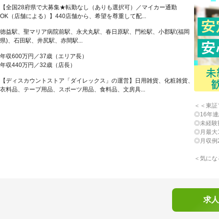
【全国28府県で大募集★転勤なし（ありも選択可）／マイカー通勤
OK（店舗による）】440店舗から、希望を尊重して配...
徳益駅、聖マリア病院前駅、永犬丸駅、春日原駅、門松駅、小郡駅(福岡
県)、石田駅、井尻駅、赤間駅...
年収600万円／37歳（エリア長）
年収440万円／32歳（店長）
【ディスカウントストア「ダイレックス」の運営】日用雑貨、化粧雑貨、
衣料品、テープ用品、スポーツ用品、食料品、文房具...
＜＜東証
◎16年
◎未経験
◎月最大
◎月収例
＜気にな
求人