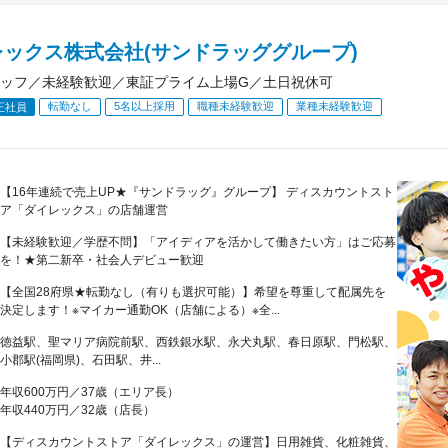
レックス株式会社(サンドラッググループ)
ッフ／未経験歓迎／東証プライム上場G／土日祝休可
転勤なし
5名以上採用
職種未経験歓迎
業種未経験歓迎
正社員
【16年連続で売上UP★『サンドラッグ』グループ】 ディスカウントスト
ア「ダイレックス」の店舗運営
【未経験歓迎／学歴不問】「アイディアを活かして働きたい方」はご応募
を！★第二新卒・社会人デビュー歓迎
【全国28府県★転勤なし（有りも選択可能）】希望を尊重して配属先を
決定します！※マイカー通勤OK（店舗による）※全...
徳益駅、聖マリア病院前駅、西鉄銀水駅、永犬丸駅、春日原駅、門松駅、
小郡駅(福岡県)、石田駅、井...
年収600万円／37歳（エリア長）
年収440万円／32歳（店長）
【ディスカウントストア「ダイレックス」の運営】日用雑貨、化粧雑貨、