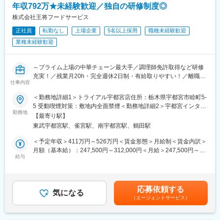
朝礼・営業準備→営業(5-7社程度)→日報作成、翌日準備
年収792万★未経験歓迎／独自の研修制度◎
クライアントは一人当たり約50社になり、車で移動しながらお客
株式会社王将フードサービス
様先を周っていきます。
正社員
転勤なし
上場企業
5名以上採用
職種未経験歓迎
また、場合によっては機種の納品や設定のサポート、見積書の作
成も行います。
業種未経験歓迎
営業エリアは県内が中心となり、県外への出張はほぼありませ
ん。社用車で直行直帰をする場合もございます。
※訪問が少ない日はフォローの連絡や翌日以降の営業準備を行って
～プライム上場の中華チェーン最大手／調理師免許取得など研修
います。
充実！／残業月20h・完全週休2日制・有給取りやすい！／離職率
仕事内容
1桁＆平均勤続年数11.4年～
【魅力】
＜勤務地詳細1＞トライアル宇都宮店住所：栃木県宇都宮市睦町5-
〇ノルマや厳しい目標設定無し！
■業務概要：
5 受動喫煙対策：敷地内全面禁煙＜勤務地詳細2＞宇都宮インター
当社は無理な販売をさせない方針です。
中華料理チェーン最大手である「餃子の王将」にて接客・調理か
勤務地
パークビレッジ店住所：栃木県宇都宮市インターパーク4-1-3 受動
【最寄り駅】
お客様にも長く使っていただく商品が故に、しっかり提案＆納得
らスタート。将来的には店長としてスタッフ教育や集客企画等の
喫煙対策：敷地内全面禁煙変更の範囲：会社の定める事業所
東武宇都宮駅、雀宮駅、南宇都宮駅、鶴田駅
いただく必要があるため、厳しいノルマはございません！
店舗づくりもお任せします
＜★飲食業を盛り上げていきたい方歓迎！あなたオリジナルの餃
＜予定年収＞411万円～526万円＜賃金形態＞月給制＜賃金内訳＞
〇未経験でも安心の研修・フォロー体制！
子の王将を★＞
月額（基本給）：247,500円～312,000円＜月給＞247,500円～
当社には未経験から一緒に成長していける環境があります。
王将の店長の裁量権は他の飲食企業の規模とは大きく異なりま
給与
312,000円＜昇給有無＞有＜残業手当＞有＜給与補足＞※上記年収
これまで入社された社員も業界・営業職どちらも未経験の方が数
す。
は諸手当・残業時間を含む金額です。■昇給：年1回■賞与：年2回
多く入社しています。
調理・接客・スタッフ教育・集客企画・広告宣伝まで担当するこ
（7月、12月／過去実績2～3ヶ月）■モデル年収：3年目社員:551
＜入社→座学研修→先輩社員との同行→独り立ち（1年程度）＞
とにより、お客様の声を味付けやメニューに反映することができ
万円4年目副店長：605万円5年目店長：700万円賃金はあくまでも
応募依頼する
ます
気になる
目安の金額であり、選考を通じて上下する可能性があります。月
（エージェントサービス）
〇年休120日、土日祝中心のお休み！
日本中にある王将はすべてが個性的。私たちと一緒にあなたらし
給(月額)は固定手当を含めた表記です。
月9～10日の休日形態ですが、営業部は基本的に土日祝を中心に
い餃子の王将を創り上げてください！
休日を取得しています。残業も10H程度とワークライフバランス