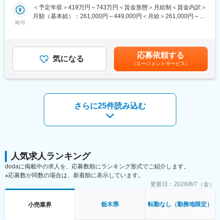
の調剤薬局内で薬剤師業務（調剤業務、服薬指導、薬歴管理等）
烏山市、那須町、塩谷町、那珂川町からも通勤可能です。
＜予定年収＞419万円～743万円＜賃金形態＞月給制＜賃金内訳＞
をお任せします。
・新営業所西那須野インター店の勤務です。社屋は2021年10月末
月額（基本給）：261,000円～449,000円＜月給＞261,000円～
に完成したばかりです。
給与
449,000円＜昇給有無＞有＜残業手当＞有＜給与補足＞■昇給：年
【さくら薬局で働く薬剤師の魅力】
1回■賞与：年2回(7月、12月)※年4.6ヶ月(人事評価による標準値)
《薬剤師を守る独自システム》
賃金はあくまでも目安の金額であり、選考を通じて上下する可能
■業務をサポートするために様々なシステムを独自開発していま
性があります。月給(月額)は固定手当を含めた表記です。
す。その一つが約20年前から導入され、進化を続けている調剤シ
応募依頼する
気になる
ステム「SPITS」。
（エージェントサービス）
■処方箋受付から一連の調剤業務を連動させ、業務効率化を図るほ
か、調剤過誤防止機能を高め、患者様と働くスタッフを守ってい
ます。
さらに25件読み込む
《業界トップクラスの認定薬局数と盤石化を図る組織体制》
■がん診療連携拠点病院等との密な連携を行いつつ、より高度な薬
学管理や、高い専門性が求められる特殊な調剤に対応できる専門
医療機関連携薬局も取得しています。
■本社から業界動向などの情報が常に発信されており、患者様や医
療機関と信頼関係を築きやすい体制があるのも、 認定薬局が増え
人気求人ランキング
ている理由の1つです。
dodaに掲載中の求人を、応募数順にランキング形式でご紹介します。
※応募数が同数の場合は、新着順に表示しています。
【豊富なキャリアパス】
更新日：
2026/8/7（金）
■薬剤師→管理薬剤師→エリアマネージャーを目指せます。個々人
の能力によりますが、2～3年でキャリアアップが可能です。ま
た、管理薬剤師になると月2.5万円の昇給が行われます。
栃木県
転勤なし（勤務地限定）
小売業界
■ご希望によっては、薬剤師専任・マネジメントとしてのキャリア