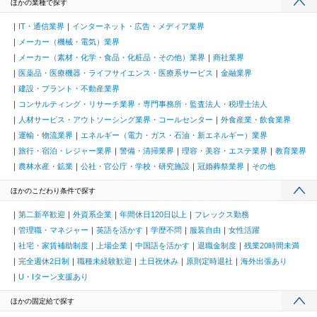
ほかの業種で探す
IT・通信業界
インターネット・広告・メディア業界
メーカー（機械・電気）業界
メーカー（素材・化学・食品・化粧品・その他）業界
商社業界
医薬品・医療機器・ライフサイエンス・医療系サービス
金融業界
建設・プラント・不動産業界
コンサルティング・リサーチ業界・専門事務所・監査法人・税理士法人
人材サービス・アウトソーシング業界・コールセンター
外食産業・飲食業界
運輸・物流業界
エネルギー（電力・ガス・石油・新エネルギー）業界
旅行・宿泊・レジャー業界
警備・清掃業界
理容・美容・エステ業界
教育業界
農林水産・鉱業
公社・官公庁・学校・研究施設
冠婚葬祭業界
その他
ほかのこだわり条件で探す
第二新卒歓迎
外資系企業
年間休日120日以上
フレックス勤務
管理職・マネジャー
英語を活かす
学歴不問
服装自由
女性活躍
社宅・家賃補助制度
上場企業
中国語を活かす
退職金制度
残業20時間未満
完全週休2日制
職種未経験歓迎
土日祝休み
原則定時退社
海外出張あり
U・Iターン支援あり
ほかの固定給で探す