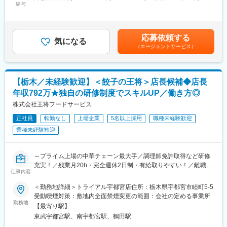
となります。
給与
280,000円＜昇給有無＞有＜残業手当＞有＜給与補足＞※給与詳細
は経験・能力を考慮し、相談の上決定します。■賞与：年2回（7
変更の範囲：会社の定める業務
■職務詳細：
月、12月／会社業績・人事評価による）■昇給：年1回（7月／会
◇大型車のカーナビやドライブレコーダーの取り付け・修理
社業績・人事評価による）資格手当有例：整備士2級 10,000円
応募依頼する
◇大型車のエアコン、安全システムの点検・修理
気になる
賃金はあくまでも目安の金額であり、選考を通じて上下する可能
（エージェントサービス）
◇出張点検や出張修理
性があります。月給(月額)は固定手当を含めた表記です。
■魅力：
◎「働き方改革」にも力を入れており、実際に残業時間の削減に
【栃木／未経験歓迎】＜餃子の王将＞店長候補◆店長
も成功しています。
年収792万★独自の研修制度でスキルUP／働き方◎
◎長期休暇の取得も可能で希望の休日を取れる制度があります。
◎DENSODIAGマイスターを要した社員も常駐するなど切磋琢磨
株式会社王将フードサービス
してスキルを磨ける環境です。
正社員
転勤なし
上場企業
5名以上採用
職種未経験歓迎
業種未経験歓迎
■組織構成：
スタッフ約14名
～プライム上場の中華チェーン最大手／調理師免許取得など研修
■研修制度について：
充実！／残業月20h・完全週休2日制・有給取りやすい！／離職率
新入社員向け研修だけでなく、社内向けの階層別研修も充実。必
仕事内容
1桁＆平均勤続年数11.4年～
要なスキルを学び、次にステップアップする為の役割などの理解
をし、社員個人の自己実現に向けて支援と、キャリア形成を促し
＜勤務地詳細＞トライアル宇都宮店住所：栃木県宇都宮市睦町5-5
■業務概要：
ています。
受動喫煙対策：敷地内全面禁煙変更の範囲：会社の定める事業所
中華料理チェーン最大手である「餃子の王将」にて接客・調理か
勤務地
【最寄り駅】
らスタート。将来的には店長としてスタッフ教育や集客企画等の
変更の範囲：会社の定める業務
東武宇都宮駅、南宇都宮駅、鶴田駅
店舗づくりもお任せします