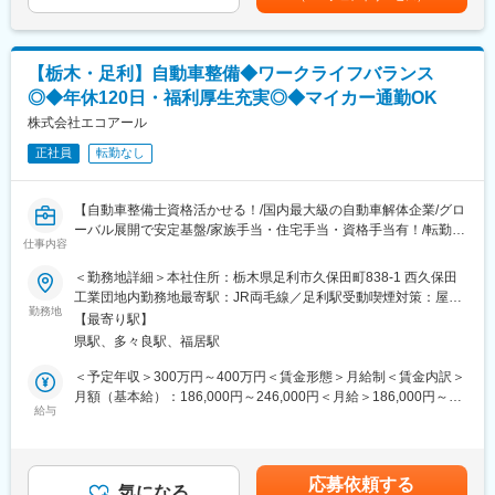
管理や積込作業はチームで行っています。
性があります。月給(月額)は固定手当を含めた表記です。
※重量物の取り扱いはありません。
変更の範囲：会社の定める業務
■入社後の流れ：
【栃木・足利】自動車整備◆ワークライフバランス
まずは先輩社員の指示のもと作業を行い、徐々に業務に慣れてい
◎◆年休120日・福利厚生充実◎◆マイカー通勤OK
きます。
株式会社エコアール
■働く魅力：
正社員
転勤なし
【安定基盤あり、業績も好調】
国内最大級の自動車解体企業として年間2万6,000台の解体を行っ
ています。
【自動車整備士資格活かせる！/国内最大級の自動車解体企業/グロ
また世界50カ国に販売ネットワークを持ちグローバル展開でも実
ーバル展開で安定基盤/家族手当・住宅手当・資格手当有！/転勤な
績を伸ばしているので日本国内・海外での為替変動による業績変
仕事内容
し】
動にも影響を受けづらい環境です。
＜勤務地詳細＞本社住所：栃木県足利市久保田町838-1 西久保田
【福利厚生充実】
■採用背景：
工業団地内勤務地最寄駅：JR両毛線／足利駅受動喫煙対策：屋内
土日休み・家族手当・住宅手当や資格手当なども完備しており、
・国内最大級の自動車解体企業の当社では、事業強化･高まるニー
勤務地
喫煙可能場所あり変更の範囲：無
ガソリン代の社員価格等生活に直結する福利厚生も整っておりま
【最寄り駅】
ズに応えるために新規スタッフを募集しています。
す。
県駅、多々良駅、福居駅
■具体的には：
＜予定年収＞300万円～400万円＜賃金形態＞月給制＜賃金内訳＞
■当社について：
・指定工場での車検整備
月額（基本給）：186,000円～246,000円＜月給＞186,000円～
車検整備指定工場、鈑金工場も併設しており、車の事は全てを扱
・修理
給与
246,000円＜昇給有無＞有＜残業手当＞有＜給与補足＞※年収は年
う会社です。車の買取り・解体・再生・再利用化・販売までワン
・タイヤ交換
齢や経歴、資格等により決定いたします。■昇給：年1回（4月）■
ストップで対応しているため、顧客から評価を頂いております。
・受付業務
賞与：年2回（7月、12月）【収入例】・月収26万円（1年目／30
車関連の福利厚生も充実しており、社内のガソリン給油ステーシ
※多数のメーカーの車に触れられますので幅広い知識を身に付ける
代／2級整備士）自動車検査員あり／平均残業代含む／当社規程手
ョンを安価で利用できる他、自動車部品の購入、タイヤ交換、オ
応募依頼する
ことができます。
気になる