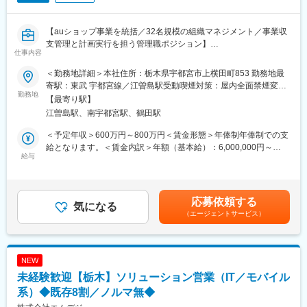
■キャリア
入社直後は収支、業務分担、取引先状況を把握し、部門運営を引
【auショップ事業を統括／32名規模の組織マネジメント／事業収
き継ぎます。1年後には月次収支の改善策や人材育成を主導し、部
支管理と計画実行を担う管理職ポジション】
門目標の達成を担います。3年後には事業計画の策定や新規領域の
仕事内容
検討にも入り、全社視点で事業成長を支える役割を期待します。
■業務内容
＜勤務地詳細＞本社住所：栃木県宇都宮市上横田町853 勤務地最
auショップ事業部長として、栃木県内3店舗、32名の組織を統括
■就業環境
寄駅：東武 宇都宮線／江曽島駅受動喫煙対策：屋内全面禁煙変更
します。店長を通じて現場を動かし、収支やKPIを見ながら事業計
勤務地
特別休暇や福利厚生が整い、長期的に働きやすい制度がありま
の範囲：会社の定める事業所
【最寄り駅】
画の実行に関わります。現場管理に留まらず、取引先連携や改善
す。転勤なく腰を据えたキャリア形成が可能です。残業は部門運
江曽島駅、南宇都宮駅、鶴田駅
判断まで担う立場です。経営に近い視点で、事業責任者の経験を
営の計画化や業務分担の見直しで抑制を図ります。研修や外部研
広げられます。
修費用の全額負担があり、管理職として学び直せます。
＜予定年収＞600万円～800万円＜賃金形態＞年俸制年俸制での支
＜具体的な業務内容＞
給となります。＜賃金内訳＞年額（基本給）：6,000,000円～
・auショップ3店舗の売上進捗を確認し、事業目標の達成を推進
給与
■企業の魅力
8,000,000円＜月額＞500,000円～666,666円（12分割）＜昇給有
・店長やスタッフの評価面談を行い、育成方針と配置を管理
創業60年超の安定基盤を持ち、自動車電装分野で地域の車社会を
無＞有＜残業手当＞無＜給与補足＞年俸制年収600万円から800万
・月次収支とKPIを分析し、店舗別の課題と改善策を整理
支えています。電装品の診断・修理・取付に加え、EV充電器や電
円の範囲で支給されます。賃金はあくまでも目安の金額であり、
・年次、月次の事業計画を作成し、実績との差異を確認
子化車両への対応も進めています。この会社ならではの魅力は、
選考を通じて上下する可能性があります。月給(月額)は固定手当を
応募依頼する
・KDDIと情報共有し、店舗運営体制を強化
気になる
現場技術と事業戦略の両方をマネジメントできることです。安定
含めた表記です。
（エージェントサービス）
※将来的にはグループ経営管理にも関与し、幹部領域の経験も可能
事業を土台に、次世代車両領域で成長を目指せます。
■組織環境
変更の範囲：会社の定める業務
auショップ3店舗、32名の組織です。各店舗には店長がおり、事
NEW
業部長は全体の数値、育成、施策実行を見ます。既存メンバーは
未経験歓迎【栃木】ソリューション営業（IT／モバイル
チームワークを重視し、店舗間で情報を共有する文化がありま
す。少数体制のため現場の声が届きやすく、判断を運営に反映し
系）◆既存8割／ノルマ無◆
やすい環境です。