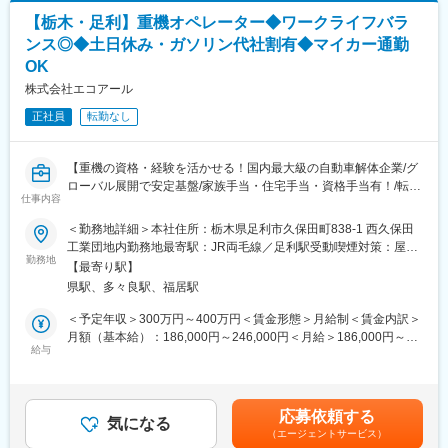
・問い合わせ対応
【栃木・足利】重機オペレーター◆ワークライフバラ
■多様なキャリアパス：
◇店舗運営
年齢・入社歴関係なく全社員に挑戦の機会が与えられます。店舗
ンス◎◆土日休み・ガソリン代社割有◆マイカー通勤
・店舗での電話応対
経営者を目指せる「ストアプロ制度」、本部へのキャリアチェン
OK
・在庫管理、売り場づくり、POP作成
ジなど選択肢も豊富。一人ひとりのなりたい姿、描きたいキャリ
株式会社エコアール
・KPI管理・数値振り返り
アを実現できます。
・店舗会議・研修への参加
正社員
転勤なし
・キャンペーン企画など、集客に向けた取り組み
■入社後の教育体制：
入社後の2週間の導入研修をはじめ、段階的なOJTを実施。
■教育体制：
【未経験が活躍できる理由】
【重機の資格・経験を活かせる！国内最大級の自動車解体企業/グ
入社後1ヶ月は店舗での実践研修を実施。
https://www.wantedly.com/companies/idom/post_articles/970516
ローバル展開で安定基盤/家族手当・住宅手当・資格手当有！/転勤
仕事内容
サービス知識・業務の流れなど基礎から学べ、楽天グループ共通
なし】
のeラーニングでビジネススキルの習得も可能。未経験でも安心し
■働き方：
＜勤務地詳細＞本社住所：栃木県足利市久保田町838-1 西久保田
てスタートできる環境です。
・年休108日＋有休(義務日数)5日＋ライフサポート休暇7日
■業務概要：
工業団地内勤務地最寄駅：JR両毛線／足利駅受動喫煙対策：屋内
・平均残業時間15.24時間/月
国内最大級の自動車解体企業の当社では、事業強化･高まるニーズ
勤務地
喫煙可能場所あり変更の範囲：無
【最寄り駅】
■このポジションの魅力：
に応えるために新規スタッフを募集しています。
県駅、多々良駅、福居駅
◇未経験でも成長しやすいシンプルなオペレーション
一般ユーザー、契約会社、自動車メーカー様より依頼された乗用
料金体系が他キャリアよりシンプル覚えやすく、提案力を磨きや
車や大型・小型バスの鈑金塗装、仕上げを行うお仕事です。
＜予定年収＞300万円～400万円＜賃金形態＞月給制＜賃金内訳＞
すい環境です。そのため、未経験からでも短期間で成長しやす
月額（基本給）：186,000円～246,000円＜月給＞186,000円～
く、早期に独り立ちが可能です。
■具体的には：
給与
246,000円＜昇給有無＞有＜残業手当＞有＜給与補足＞※年収は年
◇事業づくりに携われるやりがい
重機を使用して、中古車からパーツを取り外すお仕事です。
齢や経歴、資格等により決定いたします。■昇給：年1回（4月）■
後発キャリアだからこそ柔軟で風通しがよく、改善提案や企画が
1台の解体時間は約60分、その多くは重機での取外し作業です。
賞与：年2回（7月、12月）【収入例】・月収23万円（入社1年目
店舗運営に活かされやすい文化があります。
鉄･銅･プラスチックなど素材に合わせてリサイクルされるため、
／20代／未経験者）・月収25万円（入社1年目／30代／経験者）
応募依頼する
細かく取外しを行います。
気になる
賃金はあくまでも目安の金額であり、選考を通じて上下する可能
（エージェントサービス）
■キャリアパス：
性があります。月給(月額)は固定手当を含めた表記です。