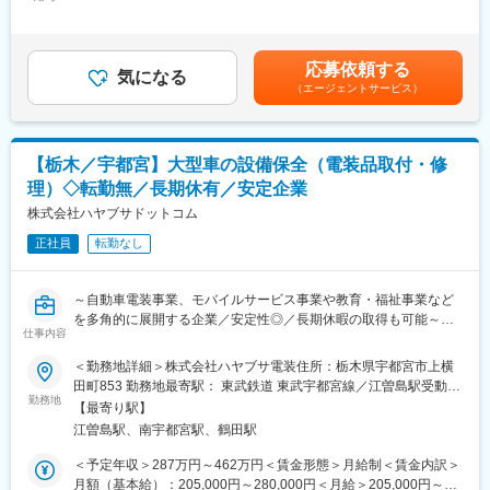
5,000円＜月給＞211,000円～310,000円＜昇給有無＞有＜残業手
行事は優先して休日の相談も可能となります。
当＞有＜給与補足＞※経験・年齢・能力等を考慮の上、決定 。■昇
・食事会、社員旅行、本人家族への誕生日プレゼントがあるほ
※現場主導でそのエリアのお客様層に合った接客や販売促進をお任
給：年1回※評価による■賞与：年2回 ※評価による賃金はあくまで
か、資格取得も会社でバックアップするなど、福利厚生に力を入
せしています。
も目安の金額であり、選考を通じて上下する可能性があります。
れた運営体制となります。
応募依頼する
スピード感のある業務と新しい取り組みなどにも主体的に考え、
気になる
月給(月額)は固定手当を含めた表記です。
（エージェントサービス）
トライすることを評価している社風です。資格を活かしながらよ
■当社の特徴
りスキルアップしたい、店舗づくりや新しい業務にも挑戦した
カーベル特約店として運営しており、600店／全国の中で、契約
い、という方にはピッタリです。
台数月間トップに輝いた実績があります。
全国、小売業界から注目されている成長企業で大きな変化を一緒
高齢者用の安全装置が装備された車の提供や免許証の返納補助な
【栃木／宇都宮】大型車の設備保全（電装品取付・修
に感じながら働いてみませんか。
ど、あらゆる角度からサポート出来る体制で運営しております。
理）◇転勤無／長期休有／安定企業
※100円レンタカー：那須塩原店では10分100円から利用いただけ
■当社について：
株式会社ハヤブサドットコム
る100円レンタカーのサービスで地域社会のニーズに根差したサ
2002年度に約200億円だった売上高は、2024年度に約7,000億円
ービスとなります。
正社員
転勤なし
以上達成、35倍近くの驚異的な成長を遂げています。そして2025
年7月トライアルホールディングスと西友の経営統合が完了しまし
た。今後の戦略として（1）既存店改革（2）出店戦略（3）収益
～自動車電装事業、モバイルサービス事業や教育・福祉事業など
性の向上（4）リテールメディア展開の4つの軸を中心に進めてい
を多角的に展開する企業／安定性◎／長期休暇の取得も可能～
きます。
仕事内容
この急成長の背景には、日本全国で大量出店と物流・ITを中心に
■職務概要：
＜勤務地詳細＞株式会社ハヤブサ電装住所：栃木県宇都宮市上横
自社で取組み、徹底した効率化を追求し続けたことで圧倒的な
グループ会社【ハヤブサ電装】自動車電装事業において、大型車
田町853 勤務地最寄駅： 東武鉄道 東武宇都宮線／江曽島駅受動喫
「安さ」を実現し、お客様の支持を得てきたことにあります。創
に対しカーナビ、ドライブレコーダーの設置・各種メンテナンス
勤務地
煙対策：敷地内喫煙可能場所あり変更の範囲：会社の定める事業
業以来小売の現場でITを活用し流通の生産性向上、買い物体験の
【最寄り駅】
などの自動車の電装品の取付・修理業務をお任せします。
所
イノベーションにトライし続けてきました。第4次産業革命を迎え
江曽島駅、南宇都宮駅、鶴田駅
※株式会社ハヤブサドットコムにご入社いただきますが、入社直後
る今、私たちはリテールAIで新しい流通の未来を創り世界一の買
すぐ株式会社ハヤブサ電装（事業内容…ETC・ナビ・デジタルタ
＜予定年収＞287万円～462万円＜賃金形態＞月給制＜賃金内訳＞
い物体験を提供し、人々の暮らしを豊かにする企業を目指してい
コグラフ等の自動車電装品の取り付けや修理の実施など）へ出向
月額（基本給）：205,000円～280,000円＜月給＞205,000円～
ます。