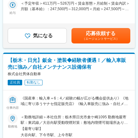
＜★飲食業を盛り上げていきたい方歓迎！あなたオリジナルの餃
＜予定年収＞411万円～526万円＜賃金形態＞月給制＜賃金内訳＞
子の王将を★＞
月額（基本給）：247,500円～312,000円＜月給＞247,500円～
王将の店長の裁量権は他の飲食企業の規模とは大きく異なりま
給与
312,000円＜昇給有無＞有＜残業手当＞有＜給与補足＞※上記年収
す。
は諸手当・残業時間を含む金額です。■昇給：年1回■賞与：年2回
調理・接客・スタッフ教育・集客企画・広告宣伝まで担当するこ
（7月、12月／過去実績2～3ヶ月）■モデル年収：3年目社員：年
とにより、お客様の声を味付けやメニューに反映することができ
収551万円4年目副店長：605万円5年目店長：700万円賃金はあく
応募依頼する
ます
気になる
までも目安の金額であり、選考を通じて上下する可能性がありま
（エージェントサービス）
日本中にある王将はすべてが個性的。私たちと一緒にあなたらし
す。月給(月額)は固定手当を含めた表記です。
い餃子の王将を創り上げてください
■王将のキャリアパス：
【栃木・日光】鈑金・塗装◆経験者優遇！／輸入車販
▼店舗スタッフ
売に強み／自社メンテナンス設備保有
接客や調理を中心に店舗業務を担当
店舗で様々なメニュー調理を身に着けるため、料理人として技術
株式会社男体自動車
的なスキルUPもかなう！
正社員
転勤なし
▼副店長
発注やシフト管理など店舗運営に必要なスキルを取得。現場での
《国産車：輸入車＝6：4／経験の幅が広がる機会提供あり》《地
OJT教育中心のため、一人一人の得意不得意に応じて育成サポー
域に寄り添うヤナセ指定販売店》《輸入車販売に強み・自社メン
トを行っています！
仕事内容
テナンス設備保有》
＜勤務地詳細＞本社住所：栃木県日光市倉ケ崎1095 勤務地最寄
▼店長※3～4年目安にしっかりスキルを付けた上で店長を目指し
■業務内容：
駅：東武線／大谷向駅受動喫煙対策：敷地内喫煙可能場所あり変
ていきます。責任者として店舗運営・管理を担当いただきます。
設立当初より、輸入車の販売を強みを持った運営をしており、特
勤務地
更の範囲：会社の定める事業所
※店長以降のキャリアはエリアMGR、管理部門、FC店のオーナー
【最寄り駅】
に輸入車購入時に重要である故障時のアフターサービスを充実さ
として独立など様々なキャリアがございます。
大谷向駅、下今市駅、上今市駅
せるなど強みを生かした運営を進めている当社にて板金・塗装担