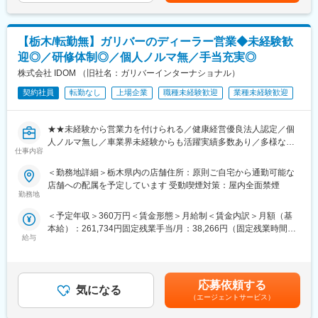
■入社後について：
均勤続年数は11.3年」で「離職率1桁」の安定就業が叶う環境です
通じて上下する可能性があります。月給(月額)は固定手当を含めた
まずは当社の仕事のやり方や仕事の流れを理解いただくことから
◎
表記です。
スタートになります。
【栃木/転勤無】ガリバーのディーラー営業◆未経験歓
先輩社員からOJTにて業務を教わります◎
■王将の「独自の研修制度」でスキルアップ！
迎◎／研修体制◎／個人ノルマ無／手当充実◎
●王将調理道場：調理技術や知識向上の研修です。調理師免許取得
■組織構成：
株式会社 IDOM （旧社名：ガリバーインターナショナル）
の補助もあり、学びながら資格・スキルを身につけられます。
整備士：男性6名、女性1名
●王将アカデミー：店舗・人材マネジメントの研修です。店舗運営
契約社員
転勤なし
上場企業
職種未経験歓迎
業種未経験歓迎
年代：50代2名、30代2名、20代3名
や人材マネジメントについて学べるプログラムです。
※若手も活躍中！
変更の範囲：会社の定める業務
★★未経験から営業力を付けられる／健康経営優良法人認定／個
■働き方：
人ノルマ無し／車業界未経験からも活躍実績多数あり／多様なキ
・年間休日115日、土日は月に各2回程度の休みが取得できます。
仕事内容
ャリアチャレンジ制度／圧倒的ブランド力で実績につなげやす
・年末年始5日程度、夏期休暇有なので、プライベートも大切にで
い！★★
＜勤務地詳細＞栃木県内の店舗住所：原則ご自宅から通勤可能な
きます。
店舗への配属を予定しています 受動喫煙対策：屋内全面禁煙
・残業は月平均20時間程度。
『日本のガリバーから世界のIDOMへ』東証プライム上場でクルマ
勤務地
※比較的自由にお休みの取得ができること、逆にたくさん働きたい
買取実績、中古車販売実績共に業界トップクラスの会社です。
方には働ける環境です◎
＜予定年収＞360万円＜賃金形態＞月給制＜賃金内訳＞月額（基
本給）：261,734円固定残業手当/月：38,266円（固定残業時間20
全国に約460店舗展開し、業界実績トップクラスを誇る中古車販
■会社の特長：
給与
時間0分/月）超過した時間外労働の残業手当は追加支給＜月給＞
売店「ガリバー」で、ご来店されたお客様との商談から店舗運営
北関東最大のセルフスタンドの集客を生かし、車検、一般修理は
300,000円（一律手当を含む）＜昇給有無＞有＜残業手当＞有＜
まで幅広く行っていただきます。
もちろんの事、お客様のカーライフに安心、信頼をご提供してい
給与補足＞■正社員登用時の年収モデル年収450万円 入社2年目 店
ます。
舗スタッフ年収634万円 入社4年目 営業主任年収855万円 入社6年
■業務内容：
応募依頼する
気になる
目 店長賃金はあくまでも目安の金額であり、選考を通じて上下す
・お客様との提案商談（自動車の販売、買取、その他サービスの
（エージェントサービス）
■当社について：
る可能性があります。月給(月額)は固定手当を含めた表記です。
ご提案）
当社は1965年7月に設立し、今年で設立60年となる老舗企業で