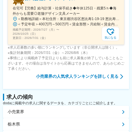
在宅可【労務】給与計算・社保手続き◆年休125日・残業5ｈ◆海
外からも需要◎老舗デザイン文具メーカー
＜勤務地詳細＞本社住所：東京都渋谷区恵比寿1-19-19 恵比寿ビジネスタワー9F勤務地最寄駅：山手線／恵比寿駅受動喫煙対策：屋内全面禁煙変更の範囲：会社の定める事業所
＜予定年収＞400万円～500万円＜賃金形態＞月給制＜賃金内訳＞月額（基本給）：267,800円～334,100円＜月給＞267,800円～334,100円＜昇給有無＞有＜残業手当＞有＜給与補足＞賞与：基礎額×平均2か月分（±個人評価）■賞与実績:年2回(6,12月)/昇給：年1回(7月)賃金はあくまでも目安の金額であり、選考を通じて上下する可能性があります。月給(月額)は固定手当を含めた表記です。
掲載予定期間：
2026/7/27（月）
〜
2026/10/25（日）
気になる
更新日：
2026/7/31（金）
※求人応募数の多い順にランキングしています（非公開求人は除く）。
※集計対象期間：2026/7/31（金）～2026/8/6（木）
※事情により掲載終了予定日よりも前に求人募集が終了していることもご
ざいます。その場合は当サイトから応募はできませんので、あらかじめご
了承ください。
小売業界
の人気求人ランキングを詳しく見る
求人の傾向
dodaに掲載中の求人に関するデータを、カテゴリごとにご紹介します。
小売業界
栃木県