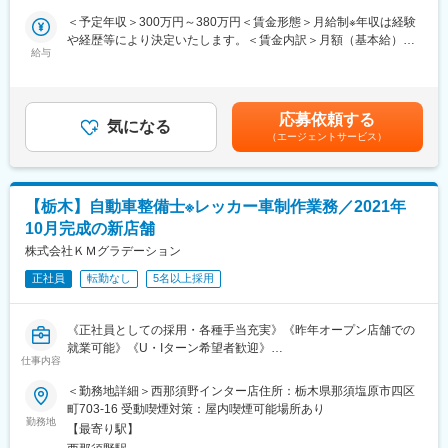
※店長時の平均年収は792万円（一般社員平均：454万円）
当として業務に従事していただきます。
＜予定年収＞300万円～380万円＜賃金形態＞月給制※年収は経験
＜独立支援制度あり★＞
＜具体的には＞
や経歴等により決定いたします。＜賃金内訳＞月額（基本給）：
フランチャイズ店舗オーナーとして「経営者」になることも！す
・国産から輸入車まで様々な車種の鈑金・塗装業務をお願いしま
給与
230,000円～320,000円＜月給＞230,000円～320,000円＜昇給有
でに200名以上の社員が「経営者」として活躍中！
す。
無＞有＜残業手当＞有＜給与補足＞■昇給：年1回（1月） ※業績
・個人による持ち込みや、保険会社からの依頼に対して対応いた
連動■賞与：年2回（6月／12月） ※業績連動賃金はあくまでも目
■王将の「画期的な」働き方：
だきます。
安の金額であり、選考を通じて上下する可能性があります。月給
・残業月20H程度
応募依頼する
気になる
(月額)は固定手当を含めた表記です。
・有給取得日数は平均8.3日！連休取りやすく、年に何回も旅行に
（エージェントサービス）
■配属部署：
行っている店長などもいます。
・現担当者は70代、30年以上当社に勤務しているベテランです。
・従業員数は店舗平均16名で学べる＆無理なく働ける環境！「平
・業務としては手作業で進めていただく中で経験から対応方法を
均勤続年数は11.3年」で「離職率1桁」の安定就業が叶う環境です
想定していただくことも多いため、業務を積み重ねが大切な業務
◎
【栃木】自動車整備士※レッカー車制作業務／2021年
となります。
10月完成の新店舗
■王将の「独自の研修制度」でスキルアップ！
■当社の特徴：
株式会社ＫＭグラデーション
●王将調理道場：調理技術や知識向上の研修です。調理師免許取得
・輸入車対応テスター、国産車対応テスター等の国産・輸入車に
の補助もあり、学びながら資格・スキルを身につけられます。
正社員
転勤なし
5名以上採用
応じた設備も充実しており、
●王将アカデミー：店舗・人材マネジメントの研修です。店舗運営
簡単な修理から板金加工まで幅広く対応できる体制から顧客に支
や人材マネジメントについて学べるプログラムです。
持いただいております。
《正社員としての採用・各種手当充実》《昨年オープン店舗での
・設立当初より、輸入車の販売を強みを持った運営をしており、
変更の範囲：本文参照
就業可能》《U・Iターン希望者歓迎》
特に輸入車購入時に重要である故障時のアフターサービスを充実
仕事内容
しております。
■採用背景：
＜勤務地詳細＞西那須野インター店住所：栃木県那須塩原市四区
そのため現在では自社でメンテナンスをできる体制を整えてまい
・新営業所西那須野インター店開設につき活躍して頂ける自動車
町703-16 受動喫煙対策：屋内喫煙可能場所あり
りました。 培ったノウハウから、輸入車に限らず全メーカーの国
整備士スタッフを募集いたします。
勤務地
産車の取扱い、中古車販売にも力を入れております。
【最寄り駅】
・当社は創業して50年以上、栃木県日光市に根付き、地域に寄り