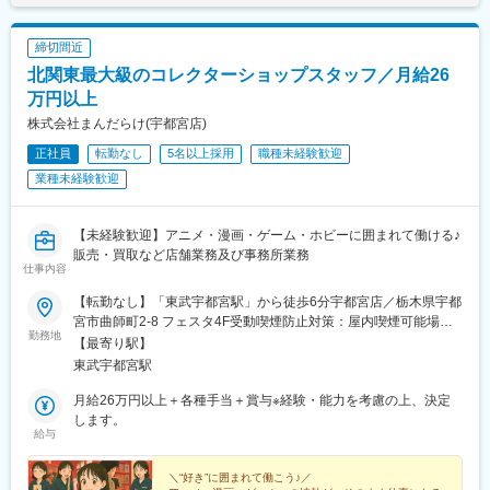
締切間近
北関東最大級のコレクターショップスタッフ／月給26
万円以上
株式会社まんだらけ(宇都宮店)
正社員
転勤なし
5名以上採用
職種未経験歓迎
業種未経験歓迎
【未経験歓迎】アニメ・漫画・ゲーム・ホビーに囲まれて働ける♪
販売・買取など店舗業務及び事務所業務
仕事内容
【転勤なし】「東武宇都宮駅」から徒歩6分宇都宮店／栃木県宇都
宮市曲師町2-8 フェスタ4F受動喫煙防止対策：屋内喫煙可能場所
勤務地
あり
【最寄り駅】
東武宇都宮駅
月給26万円以上＋各種手当＋賞与※経験・能力を考慮の上、決定
します。
給与
＼“好き”に囲まれて働こう♪／