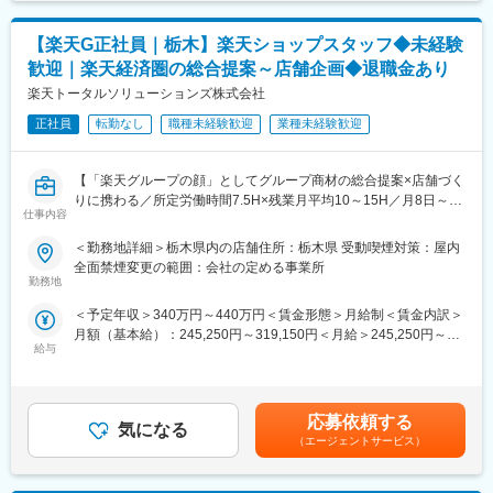
・来店集客活動（webサイトへの情報登録、店舗ブログの更新な
す。
ど）
高い技術力と最新の検査機器類を使用した自動車の整備、プライ
【楽天G正社員｜栃木】楽天ショップスタッフ◆未経験
・その他店舗運営業務 等
ベートブランド化によるガソリンの安価供給など、自動車に関す
歓迎｜楽天経済圏の総合提案～店舗企画◆退職金あり
るサービスを提供する「プライム事業部」の他に、IT関連のサー
■組織構成：
楽天トータルソリューションズ株式会社
ビスを提供する「アビトス事業部」を新たに設けるに至りまし
1店舗あたり約6名程度、一部10名以上の社員がいる大型店舗もあ
た。一見すると全く違う事業のため、普段は水平に展開している
ります。
正社員
転勤なし
職種未経験歓迎
業種未経験歓迎
ように見えます。しかしその一方、双方の事業を交差させること
によって、今までに類のない新しいサービスの提供に取り組んで
■魅力ポイント：
おります。
【「楽天グループの顔」としてグループ商材の総合提案×店舗づく
（1）お客様に誠実な社風
りに携わる／所定労働時間7.5H×残業月平均10～15H／月8日～休
IDOMは他社の不祥事が起こる前から工場の透明性確保に力を入れ
変更の範囲：会社の定める業務
仕事内容
み】
てきました。他社は非上場も多い中、東証プライム上場で業績も
楽天モバイルショップに来店されるお客様へ、スマートフォン・
開示。25年2月期決算は過去最高売上の約4,967億円を記録してい
＜勤務地詳細＞栃木県内の店舗住所：栃木県 受動喫煙対策：屋内
料金プラン・楽天カード・楽天市場・楽天ポイントなど、楽天経
ます。
全面禁煙変更の範囲：会社の定める事業所
済圏の幅広いサービスを総合的にご提案します。
勤務地
単なる携帯販売ではなく、楽天グループ唯一の対面チャネルとし
（2）年齢や経験にかかわらず、スピード昇給・昇格が可能
＜予定年収＞340万円～440万円＜賃金形態＞月給制＜賃金内訳＞
て、お客様の生活をより豊かにするトータルサポートを行うポジ
入社者の定性＋定量の両面で明確な評価基準を設定。個人ノルマ
月額（基本給）：245,250円～319,150円＜月給＞245,250円～
ションです。
は無く店舗で予算を追っているため、チーム全体で頑張れる仕組
給与
319,150円＜昇給有無＞有＜残業手当＞有＜給与補足＞※賞与年2
みとなっています。未経験から1年で店長昇格した実例も多数あ
回※別途インセンティブ支給あり※上記は都道府県内異動型のみの
■具体的には：
り。
場合となります。全国転勤可能型の場合：390万円 ～ 550万円賃
◇お客様対応
金はあくまでも目安の金額であり、選考を通じて上下する可能性
・新規契約・機種変更の受付および提案
（3） 圧倒的な知名度、豊富な商品数により得られる商談機会の
応募依頼する
気になる
があります。月給(月額)は固定手当を含めた表記です。
・料金プラン、楽天ポイント活用、楽天カード、各種サービスの
多さ：
（エージェントサービス）
案内
安定した集客＋世界最大級の中古車データベースを保有。平均し
・スマホの初期設定・データ移行サポート
て月間約30～40件の商談に対して、成約率は約50％！