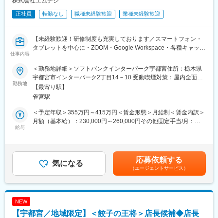
株式会社エムデジ
正社員
転勤なし
職種未経験歓迎
業種未経験歓迎
■キャリア
入社直後は店舗の運営状況、収支、KPI、店長ごとの役割を把握し
ます。1年後には年間計画と月次改善を主導し、3店舗の目標達成
【未経験歓迎！研修制度も充実しております／スマートフォン・
を管理します。3年後には中長期計画や人員計画にも関わります。
タブレットを中心に・ZOOM・Google Workspace・各種キャッシ
複数拠点の管理経験を、経営管理に近い実務へ広げられます。
仕事内容
ュレス決済などのIT商材を顧客課題に合わせて提案／土日祝を中
心とした休日形態（一部有給利用）】
■就業環境
＜勤務地詳細＞ソフトバンクインターパーク宇都宮住所：栃木県
勤務地は栃木県内のauショップ3店舗が中心です。誕生日休暇や
宇都宮市インターパーク2丁目14－10 受動喫煙対策：屋内全面禁
【仕事内容】
勤務地
結婚記念日休暇、独自の特別休暇があります。社宅、退職金、社
煙変更の範囲：会社の定める事業所
【最寄り駅】
当社にて既に取引のある法人顧客に対し、会社で使う携帯電話な
会保険も整い、生活面の不安を抑えられます。300以上のオンラ
雀宮駅
どのモバイル商材を主軸に提案営業を行っていただきます。（既
イン研修やキャリア研修を会社負担で受講できます。
存顧客8割・新規2割）
＜予定年収＞355万円～415万円＜賃金形態＞月給制＜賃金内訳＞
■企業の魅力
月額（基本給）：230,000円～260,000円その他固定手当/月：
＜取り扱い商材＞
給与
1960年創業、地域社会に60年以上向き合ってきた会社です。モバ
12,000円＜月給＞242,000円～272,000円＜昇給有無＞有＜残業手
〇スマートフォン・タブレット
イル事業に加え、教育、ライフケアなど複数事業を展開していま
当＞有＜給与補足＞■昇給：有■賞与：有 年2回■諸手当・役職手
〇セキュリティ関連の機器
す。この会社ならではの魅力は店舗運営と事業成長を両立してい
当(月22,000円～)・専門職手当(最大25,000円/月)賃金はあくまで
〇テレワーク時に活用されるオンラインツール
る点です。既存事業を磨き、新規事業にも挑戦しています。
も目安の金額であり、選考を通じて上下する可能性があります。
応募依頼する
〇配膳やお掃除ロボットなど
気になる
月給(月額)は固定手当を含めた表記です。
（エージェントサービス）
その他数10件以上の商材があります！
変更の範囲：会社の定める業務
上記の商材を、定期的に訪問する企業様からニーズを頂き対応し
たり、新規のお客様への提案を行ったりしていきます。
NEW
【宇都宮／地域限定】＜餃子の王将＞店長候補◆店長
【1日の仕事の流れ】