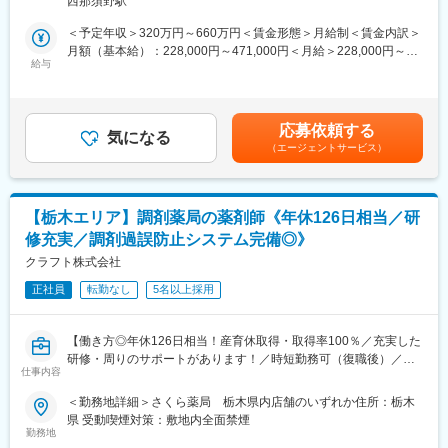
西那須野駅
■担当業務詳細：
添うヤナセ指定販売店として営業しております。
（1）自動車の車検・一般整備業務：主に乗用車の車検に伴う整備
＜予定年収＞320万円～660万円＜賃金形態＞月給制＜賃金内訳＞
及び修理・点検をお任せします。また、修理依頼のあった車の点
月額（基本給）：228,000円～471,000円＜月給＞228,000円～
変更の範囲：会社の定める業務
検を行い不良個所に応じた必要部品を注文し、取り換えや修理を
給与
471,000円＜昇給有無＞有＜残業手当＞有＜給与補足＞昇給：年1
行います。その他、お客様の車両引取り、納車も行います。
回（入社日基準）※業績連動賞与：年2回（8月12月）※業績連動※
（2）レッカー車制作業務：車検・整備業務と並行してレッカー車
年収は年齢や経歴等により決定いたします。記載金額は選考を通
の制作もしていただきます。溶接、油圧のスキルが必要となりま
じて上下する可能性があります。月給(月額)は固定手当を含みま
応募依頼する
す。
気になる
す。
（エージェントサービス）
（1）と（2）の仕事の割合は、基本的に1:1です。整備業務が忙し
い時は、整備業務に専念していただきます。
【栃木エリア】調剤薬局の薬剤師《年休126日相当／研
■配属部署：
修充実／調剤過誤防止システム完備◎》
・自動車整備担当は現在男性4名です。50代後半が1名、40代が2
名、30代後半が2名です。
クラフト株式会社
正社員
転勤なし
5名以上採用
■特徴・魅力：
・単なる自動車整備だけでなく、レッカー車の制作という、他の
会社ではあまり経験できない業務を経験することができます。
【働き方◎年休126日相当！産育休取得・取得率100％／充実した
・お客様からお褒めの言葉をいただいた際に、特別手当（5,000～
研修・周りのサポートがあります！／時短勤務可（復職後）／全
10,000円）を支給しています。回数制限はなく、お客様からお褒
仕事内容
国820店舗あるさくら薬局グループ】
めいただいた回数分支給します。
＜勤務地詳細＞さくら薬局 栃木県内店舗のいずれか住所：栃木
【職務概要】
県 受動喫煙対策：敷地内全面禁煙
■その他：
さくら薬局を全国に820店舗ほど展開している当社にて、各店舗
勤務地
・那須塩原市内はもちろん、大田原市、矢板市、さくら市、那須