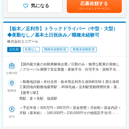
選考を通じて上下する可能性があります。月給(月額)は固定手当を
ストップで対応しているため、顧客から評価を頂いております。
応募依頼する
フトやクレーンを使用します。自動車解体のほとんどは専用の重
気になる
含めた表記です。
車関連の福利厚生も充実しており、社内のガソリン給油ステーシ
（エージェントサービス）
機で行いますので体の負担なく働くことができる。
ョンを安価で利用できる他、自動車部品の購入、タイヤ交換、オ
イル交換、車検整備など、社割価格で利用可能です。
■作業現場について：
リサイクル業種は、3Kのイメージを持たれると思いますが、当社
【栃木／足利市】トラックドライバー（中型・大型）
はきれいな屋内での作業です。
変更の範囲：会社の定める業務
◆夜勤なし／基本土日祝休み／職種未経験可
■入社後の流れ：
株式会社エコアール
まずは先輩社員の指示のもと作業を行い、徐々に業務に慣れてい
正社員
転勤なし
職種未経験歓迎
業種未経験歓迎
きます。
■働く魅力：
【国内最大級の自動車解体企業／日勤のみ・無理な配車計画無し
【安定基盤あり、業績も好調】
／グローバル展開で安定基盤・家族手当・住宅手当・資格手当有
国内最大級の自動車解体企業として年間2万6,000台の解体を行っ
仕事内容
／転勤なし】
ています。
＜勤務地詳細＞本社住所：栃木県足利市久保田町838-1 西久保田
また世界50カ国に販売ネットワークを持ちグローバル展開でも実
■業務内容：
工業団地内勤務地最寄駅：JR両毛線／足利駅受動喫煙対策：屋内
績を伸ばしているので日本国内・海外での為替変動による業績変
使用済み自動車や中古車の引き取り、配送計画に基づいた運搬を
勤務地
喫煙可能場所あり変更の範囲：無
動にも影響を受けづらい環境です。
【最寄り駅】
ご担当いただきます。※不動車はクレーンを使用します。
【福利厚生充実】
県駅、多々良駅、福居駅
土日休み・家族手当・住宅手当や資格手当なども完備しており、
■詳細：
＜予定年収＞300万円～380万円＜賃金形態＞月給制＜賃金内訳＞
ガソリン代の社員価格等生活に直結する福利厚生も整っておりま
＜運搬車輛＞大型トラック、トレーラー
月額（基本給）：180,000円～230,000円その他固定手当/月：
す。
＜引き取り先＞片道～100km内が中心…自動車販売店／修理、鈑
給与
6,000円固定残業手当/月：31,208円～39,597円（固定残業時間20
金、塗装業／個人宅など
時間0分/月）超過した時間外労働の残業手当は追加支給＜月給＞
■当社について：
217,208円～275,597円（一律手当を含む）＜昇給有無＞有＜残業
車検整備指定工場、鈑金工場も併設しており、車の事は全てを扱