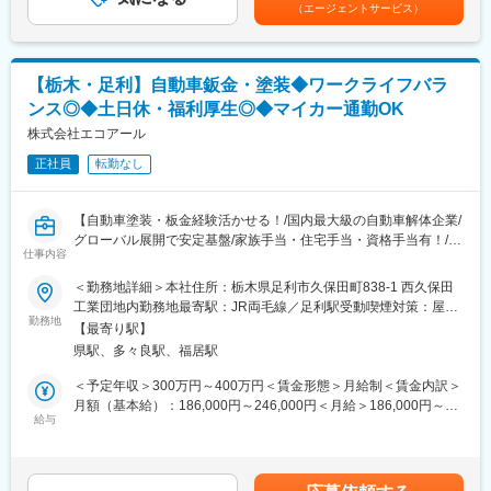
当含む賃金はあくまでも目安の金額であり、選考を通じて上下す
イル交換、車検整備など、社割価格で利用可能です。
（エージェントサービス）
※年に数台、バス架装業務も行います。
る可能性があります。月給(月額)は固定手当を含めた表記です。
変更の範囲：会社の定める業務
■組織構成：
・総勢20名の男女スタッフが活躍中
【栃木・足利】自動車鈑金・塗装◆ワークライフバラ
（整備士資格者12名、検査員4名他）
ンス◎◆土日休・福利厚生◎◆マイカー通勤OK
■入社後の流れ：
株式会社エコアール
・まずは先輩社員の指示のもと作業を行い、徐々に業務に慣れて
正社員
転勤なし
いきます。
その後独り立ちいただき、活躍いただけるようサポートいたしま
す。
【自動車塗装・板金経験活かせる！/国内最大級の自動車解体企業/
グローバル展開で安定基盤/家族手当・住宅手当・資格手当有！/転
■働く魅力：
仕事内容
勤なし】
【安定基盤あり、業績も好調】
＜勤務地詳細＞本社住所：栃木県足利市久保田町838-1 西久保田
国内最大級の自動車解体企業として年間2万6,000台の解体を行っ
■業務概要：
工業団地内勤務地最寄駅：JR両毛線／足利駅受動喫煙対策：屋内
ています。
国内最大級の自動車解体企業の当社では、事業強化･高まるニーズ
勤務地
喫煙可能場所あり変更の範囲：無
また世界50カ国に販売ネットワークを持ちグローバル展開でも実
【最寄り駅】
に応えるために新規スタッフを募集しています。
績を伸ばしているので日本国内・海外での為替変動による業績変
県駅、多々良駅、福居駅
一般ユーザー、契約会社、自動車メーカー様より依頼された乗用
動にも影響を受けづらい環境です。
車や大型・小型バスの鈑金塗装、仕上げを行うお仕事です。
＜予定年収＞300万円～400万円＜賃金形態＞月給制＜賃金内訳＞
【福利厚生充実】
月額（基本給）：186,000円～246,000円＜月給＞186,000円～
土日休み・家族手当・住宅手当や資格手当なども完備しており、
■具体的には…
給与
246,000円＜昇給有無＞有＜残業手当＞有＜給与補足＞※年収は年
ガソリン代の社員価格等生活に直結する福利厚生も整っておりま
・中古車仕上げ全般
齢や経歴、資格等により決定いたします。■昇給：年1回（4月）■
す。
・特殊車両の塗装
賞与：年2回（7月、12月）賃金はあくまでも目安の金額であり、
・バス（大型小型）塗装・架装
選考を通じて上下する可能性があります。月給(月額)は固定手当を
■当社について：