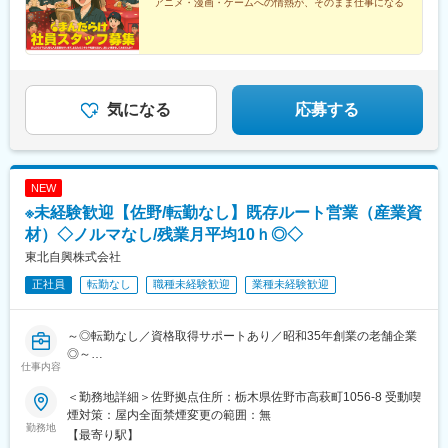
アニメ・漫画・ゲームへの情熱が、そのまま仕事になる
気になる
応募する
NEW
※未経験歓迎【佐野/転勤なし】既存ルート営業（産業資
材）◇ノルマなし/残業月平均10ｈ◎◇
東北自興株式会社
正社員
転勤なし
職種未経験歓迎
業種未経験歓迎
～◎転勤なし／資格取得サポートあり／昭和35年創業の老舗企業
◎～
仕事内容
●パーテーションや養生シートや包装資材、大型のテント倉庫など
産業向け資材販売を手掛ける当社において【営業担当】としてご
＜勤務地詳細＞佐野拠点住所：栃木県佐野市高萩町1056-8 受動喫
活躍頂きます！
煙対策：屋内全面禁煙変更の範囲：無
この度受注拡大に伴う組織体制の強化として新たにメンバーを募
勤務地
【最寄り駅】
集する事となりました。営業未経験の方でも大歓迎！先輩社員の