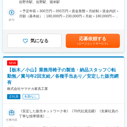
佐野市駅、佐野駅、堀米駅
OJT指導で徐々に業務を覚えて頂く予定ですので安心してご応募
ください。
＜予定年収＞300万円～350万円＜賃金形態＞月給制＜賃金内訳＞
月額（基本給）：180,000円～230,000円＜月給＞180,000円～
■業務の特徴：
給与
230,000円＜昇給有無＞有＜残業手当＞有＜給与補足＞※年齢や経
＜取扱商品＞「養生シート、包装資材、消耗品」等。
験に応じ年収が増減する可能性があります。■昇給：年1回■賞
＜販売先＞法人へのご提案が100％で、そのうち既存のお取引先
与：年2回 (昨年実績：3.0ヶ月分)賃金はあくまでも目安の金額で
が９割程度となっています。製造業や生産工場さんへの提案が中
あり、選考を通じて上下する可能性があります。月給(月額)は固定
応募依頼する
心です。
気になる
手当を含めた表記です。
（エージェントサービス）
＜担当エリア＞現在は担当者５名の地区割りとなっており、東
北・北陸・関東・北海道・中部をそれぞれが担当しています。遠
方エリアの場合宿泊を伴う出張もございます。※今回ご担当エリア
は「関東・北陸」が中心となる見込みです。
NEW
＜ノルマなし＞当社では営業ノルマは設定しておらず歩合制では
【栃木／小山】業務用椅子の製造・納品スタッフ◇転
なく固定給となります。
勤無／賞与年2回支給／各種手当あり／安定した販売網
■配属先の組織体制：
有
・営業部門には現在5名の40～50代の男性社員が活躍しており、
株式会社ヤマナカ家具工業
佐野を拠点として営業を行っているメンバーは現在50代男性1名
です。ご入社後は先輩社員のOJT指導や現場同行を重ねて、徐々
正社員
転勤なし
に業務をお任せしていく予定です。
■ご入社後・資格取得支援：
《安定した販売ネットワーク有》《70代社員活躍》《先輩社員の
・このポジションは提案営業だけではなく、納品の際の現場を管
丁寧な指導環境》
仕事内容
理する【現場監督】の役割も担うポジションとなっております。
その際必要な【職長教育】【玉掛技能者】などの資格は2.3日で取
■採用背景：