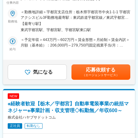
仕事内容
経験者の方ともに安心して業務を担当してもらうことができま
■業務内容：
す。
＜勤務地詳細＞宇都宮支店住所：栃木県宇都宮市中央1-1-1 宇都宮
貴金属・ダイヤモンド・宝飾品・ブランド時計・ブランドバッグ
アクシスビル3F勤務地最寄駅：東武鉄道宇都宮線／東武宇都宮駅
などの買取営業をお任せします。
勤務地
■当社の特徴：
受動喫煙対策：屋内全面禁煙変更の範囲：会社の定める事業所
【最寄り駅】
配属は外回り営業となりますが、最初の約1年間は店頭にて業務を
・現地調査・製造・取り付けまで一貫対応しております。
東武宇都宮駅、宇都宮駅、宇都宮駅東口駅
覚えていただき、ゆくゆくは外回り営業をしながら店頭営業業務
・大手飲食店や、病院、美容室、ゴルフ場など、注文家具製造や
のフォローを行っていただく予定です。
張替えの実績が多数あります。
＜予定年収＞443万円～602万円＜賃金形態＞月給制＜賃金内訳＞
・販売店や卸を通さないため低価格短期間で仕上げることができ
月額（基本給）：206,000円～279,750円固定残業手当/月：
■業務詳細：
給与
ます。
72,450円～98,415円（固定残業時間45時間0分/月）超過した時間
＜外回り営業＞
・業務受注は、今までのネットワークを生かし安定して受注でき
外労働の残業手当は追加支給＜月給＞278,450円～378,165円（一
お客様先に伺い、貴金属を買取を行っています。
ており、コロナ禍の状況においても受注は増えている状況です。
律手当を含む）＜昇給有無＞有＜残業手当＞有＜給与補足＞※年収
お客様の店舗で貴金属の種類（24金/18金等）に分け、重さで買取
そのため、将来に不安なく業務に従事いただける環境です。
や役職はご経験を鑑みて決定いたします。■昇給：年1回（4月）■
応募依頼する
金額を決 定し、お振込み等でお客様にお支払いしていただきま
気になる
・ほとんどの社員が中途採用の社員であり、活躍できる職場環境
賞与：年2回（2年目より満額支給）※インセンティブあり賃金は
（エージェントサービス）
す。
です。また、離職率が低く、長く勤務できる企業風土です。
あくまでも目安の金額であり、選考を通じて上下する可能性があ
◎ルートでの営業が主な業務です◎
ります。月給(月額)は固定手当を含めた表記です。
お客様との関係を築き、珍しい商品を売却頂けるようになった社
員も◎
NEW
コミュニケーション力が欠かせないお仕事です。
※経験者歓迎【栃木／宇都宮】自動車電装事業の統括マ
＜店頭買取＞
お客様が店頭へお持ち込みいただく、または郵送でお送りいただ
ネジャー※事業計画・収支管理◇転勤無／年収600～
く商材を、種類別（24金/18金等）に仕分けし、重量測定および真
株式会社ハヤブサドットコム
贋判定を行ったうえで買取金額を決定、お振込み等の対応まで一
正社員
転勤なし
貫して担当していただきます。
また、外回営業のサポートもお願いしており、買取に慣れてきた
ら支店を運営する様々な業務をお任せしていきます。