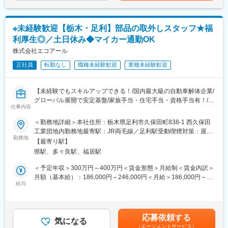
スタッフ（R CREW）としてご活躍いただいたのち、約1年で店長
■入社後の流れ：
昇格を目指していただきます。その後はスーパーバイザー
まずは先輩社員の指示のもと作業を行い、徐々に業務に慣れてい
（RSV）やマネージャーなど、より広い領域で活躍いただけるキ
きます。
※未経験歓迎【栃木・足利】部品の取外しスタッフ★福
ャリアがあります。
利厚生◎／土日休み◆マイカー通勤OK
■働く魅力：
■組織構成：
【安定基盤あり、業績も好調】
株式会社エコアール
1店舗あたり店長1名、スタッフ5～15名で運営。チームワークを
国内最大級の自動車解体企業として年間2万6,000台の解体を行っ
正社員
転勤なし
職種未経験歓迎
業種未経験歓迎
重視し、相談しやすく協力し合える職場環境です。
ています。
また世界50カ国に販売ネットワークを持ちグローバル展開でも実
■当社について：
績を伸ばしているので日本国内・海外での為替変動による業績変
【未経験でもスキルアップできる！/国内最大級の自動車解体企業/
当社は2023年2月に設立された楽天グループ100％出資の新会社
動にも影響を受けづらい環境です。
グローバル展開で安定基盤/家族手当・住宅手当・資格手当有！/転
で、事業運営に必要な企画、立ち上げ、コンサルティング、オペ
【福利厚生充実】
仕事内容
勤なし】
レーション管理、システム・インフラ整備までを一括して提供し
土日休み・家族手当・住宅手当や資格手当なども完備しており、
ています。
＜勤務地詳細＞本社住所：栃木県足利市久保田町838-1 西久保田
ガソリン代の社員価格等生活に直結する福利厚生も整っておりま
■採用背景：
工業団地内勤務地最寄駅：JR両毛線／足利駅受動喫煙対策：屋内
す。
国内最大級の自動車解体企業の当社では、事業強化･高まるニーズ
勤務地
変更の範囲：会社の定める業務
喫煙可能場所あり変更の範囲：無
【最寄り駅】
に応えるために新規スタッフを募集しています
■当社について：
県駅、多々良駅、福居駅
【変更の範囲：無】
車検整備指定工場、鈑金工場も併設しており、車の事は全てを扱
＜予定年収＞300万円～400万円＜賃金形態＞月給制＜賃金内訳＞
う会社です。車の買取り・解体・再生・再利用化・販売までワン
■具体的には：
月額（基本給）：186,000円～246,000円＜月給＞186,000円～
ストップで対応しているため、顧客から評価を頂いております。
使用済み自動車や中古車から基準に沿って再利用可能な部品を取
給与
246,000円＜昇給有無＞有＜残業手当＞有＜給与補足＞※年収は年
車関連の福利厚生も充実しており、社内のガソリン給油ステーシ
外します。
齢や経歴、資格等により決定いたします。■昇給：年1回（4月）■
ョンを安価で利用できる他、自動車部品の購入、タイヤ交換、オ
取外した部品は、商品化をするため、チェックや洗浄を行いま
賞与：年2回（7月、12月）【収入例】・月収23万円（入社1年目
イル交換、車検整備など、社割価格で利用可能です。
す。
／20代／未経験者）・月収25万円（入社1年目／30代／経験者）
応募依頼する
国内･海外に幅広く販売しているため、ミスが起きないよう部品の
気になる
賃金はあくまでも目安の金額であり、選考を通じて上下する可能
（エージェントサービス）