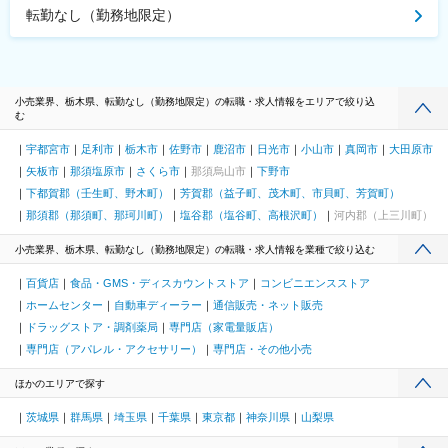
転勤なし（勤務地限定）
小売業界、栃木県、転勤なし（勤務地限定）の転職・求人情報をエリアで絞り込
む
宇都宮市
足利市
栃木市
佐野市
鹿沼市
日光市
小山市
真岡市
大田原市
矢板市
那須塩原市
さくら市
那須烏山市
下野市
下都賀郡（壬生町、野木町）
芳賀郡（益子町、茂木町、市貝町、芳賀町）
那須郡（那須町、那珂川町）
塩谷郡（塩谷町、高根沢町）
河内郡（上三川町）
小売業界、栃木県、転勤なし（勤務地限定）の転職・求人情報を業種で絞り込む
百貨店
食品・GMS・ディスカウントストア
コンビニエンスストア
ホームセンター
自動車ディーラー
通信販売・ネット販売
ドラッグストア・調剤薬局
専門店（家電量販店）
専門店（アパレル・アクセサリー）
専門店・その他小売
ほかのエリアで探す
茨城県
群馬県
埼玉県
千葉県
東京都
神奈川県
山梨県