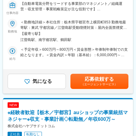
【自動車電装分野をリードする事業部のマネジメント／組織運
職位や年齢に関わらず個人裁量の大きい業務です。
営・収支管理・事業戦略策定が主な役割です】
仕事内容
■買取営業の魅力：
■業務内容
◎買取事業においては、査定力が何よりも重要です◎
＜勤務地詳細＞本社住所：栃木県宇都宮市上横田町853 勤務地最
子会社の株式会社ハヤブサ電装に所属する24名を統括する事業部
お客さまの大事な品を適正かつ高額で買取を行うために、当社は
寄駅：東武 宇都宮線／江曽島駅受動喫煙対策：屋内全面禁煙変更
長候補です。自動車電装品の診断・修理・取付、EV充電器関連事
勤務地
努力を惜しみません。
の範囲：会社の定める事業所
【最寄り駅】
業を担う中核部門で、現場と経営をつなぐ立場です。事業計画、
（1）適正な査定を行うための 充実した社内研修
江曽島駅、南宇都宮駅、鶴田駅
収支管理、人材育成、取引先対応まで一貫して関与します。部門
ご入社後1ヶ月は各支店にて商品を実際に触れながら商材や査定に
運営の裁量を持ち、将来は経営層や新規事業にも近づけます。
ついて学んで頂きます。
＜予定年収＞600万円～800万円＜賃金形態＞年俸制年俸制での支
＜具体的な業務内容＞
その後、先輩社員と共にお客様のもとに伺い、買取について学ぶ
給となります。＜賃金内訳＞年額（基本給）：6,000,000円～
・中長期計画を策定し、部門目標と月次進捗を管理
給与
ことができます。
8,000,000円＜月額＞500,000円～666,666円（12分割）＜昇給有
・売上と利益を分析し、収支改善に向けた打ち手を立案
（2）日々買取をする多くの商品を実際に見て学ぶことができる
無＞有＜残業手当＞無＜給与補足＞管理監督者のため残業代は支
・メンバーの目標管理や評価、人材育成を推進
当社では貴金属からジュエリー・時計まで多品種に渡り多くの実
給されません。賃金はあくまでも目安の金額であり、選考を通じ
・現場課題を吸い上げ、品質向上と業務分担の最適化を主導
物をご覧頂けることで、買取にご興味のある方はすぐに覚えて頂
て上下する可能性があります。月給(月額)は固定手当を含めた表記
応募依頼する
・主要取引先と情報共有し、継続受注に向けた関係を維持
気になる
けます。
です。
（エージェントサービス）
※将来的には経営判断や新規事業にも関与し、経営領域の経験も可
能
■当社について：
創立から20年以上、貴金属・宝飾品を全国の店舗を通じて仕入・
■組織環境
買取を行い、海外のグローバルなネットワークを活かして販売活
NEW
配属先はサービススタッフ、技術者、事務担当を含む24名体制で
動を展開しています。リサイクル地金の分野では、多くの取引先
※経験者歓迎【栃木／宇都宮】auショップの事業統括マ
す。各担当が専門性を持ち、案件を連携して進めています。少数
に当社の相場情報をご利用いただくなど、業界内で広く認知され
体制のため現場の声が届きやすく、改善案を部門運営へ反映しや
ネジャー※収支・事業計画◇転勤無／年収600万～
ています。
すい環境です。意思決定も早く、判断を実行へ移しやすい点が特
株式会社ハヤブサドットコム
徴です。
変更の範囲：会社の定める業務
正社員
転勤なし