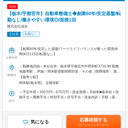
も良い環境です。
■王将のキャリアパス：
NEW
※祝日は有給を充てての休日※
▼店舗スタッフ
【栃木/宇都宮市】自動車整備士◆創業60年/安定基盤/転
接客や調理を中心に店舗業務を担当
変更の範囲：会社の定める業務
店舗で様々なメニュー調理を身に着けるため、料理人として技術
勤なし/働きやすい環境◎/面接1回
的なスキルUPもかなう！
株式会社油吉
正社員
転勤なし
▼副店長
発注やシフト管理など店舗運営に必要なスキルを取得。現場での
OJT教育中心のため、一人一人の得意不得意に応じて育成サポー
【創業60年/安定した基盤/ワークライフバランスが整った環境/年
トを行っています！
間休日115日/転勤なし】
仕事内容
▼店長※3～4年目安にしっかりスキルを付けた上で店長を目指し
■採用背景：
ていきます。責任者として店舗運営・管理を担当いただきます。
＜勤務地詳細＞本社住所：栃木県宇都宮市中岡本町3710-99 勤務
業務拡大のため、増員募集する運びとなりました。
※店長以降のキャリアはエリアMGR、管理部門、FC店のオーナー
地最寄駅：JR線／岡本駅受動喫煙対策：その他（喫煙場所： 屋
勤務地
として独立など様々なキャリアがございます。
外、指定場所のみ）変更の範囲：無
【最寄り駅】
■職務内容：
※店長時の平均年収は792万円（一般社員平均：454万円）
岡本駅(栃木県)、宝積寺駅
当社の自動車整備士として従事いただきます。
＜独立支援制度あり★＞
フランチャイズ店舗オーナーとして「経営者」になることも！す
＜予定年収＞450万円～670万円＜賃金形態＞月給制■基本給＋技
■職務詳細：
でに200名以上の社員が「経営者」として活躍中！
能手当＋職務手当＋特別手当＋住宅手当＜賃金内訳＞月額（基本
・セルフスタンド内での自動車の整備及び修理
給与
給）：210,000円～310,000円その他固定手当/月：75,000円～
・車検業務
■王将の「画期的な」働き方：
160,000円＜月給＞285,000円～470,000円＜昇給有無＞有＜残業
・点検、修理の依頼のあった車の点検を行い、不良箇所に応じた
・残業月20H程度
手当＞有＜給与補足＞※スキルや経験によって決定致します。■賞
必要部品の注文をし、取り換え
・有給取得日数は平均8.3日！連休取りやすく、年に何回も旅行に
与：・あり／年2回／計2ヶ月分（前年度実績）・昇給、賞与は業
応募依頼する
・顧客への説明、アドバイス等
気になる
行っている店長などもいます。
務実績により変動します。・勤続3ヶ月以上経過で、初回賞与15
（エージェントサービス）
・従業員数は店舗平均16名で学べる＆無理なく働ける環境！「平
万程度の支給実績。賃金はあくまでも目安の金額であり、選考を