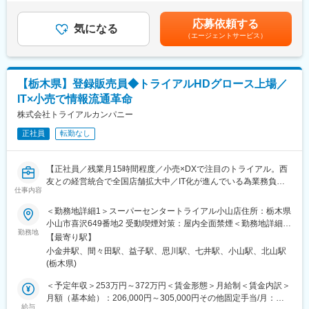
・自動車販売の目標は月5台で、ノルマを達成するとインセンティ
動賞与：無し想定年収：500万（月間10台販売）賃金はあくまで
ブが支給されます。
も目安の金額であり、選考を通じて上下する可能性があります。
応募依頼する
・当社では、那須塩原市のお客様一人ひとりとの長期的な関係性
気になる
月給(月額)は固定手当を含めた表記です。
（エージェントサービス）
を重視しています。
・営業スタイルは、お客様のライフプランに寄り添い、そのライ
フステージに合ったご提案を行うものです。飛び込み営業等は行
っておりません。
【栃木県】登録販売員◆トライアルHDグロース上場／
・0からの集客がないため、お客様との関係性を深め、お客さまに
IT×小売で情報流通革命
寄り添った地域密着型の営業スタイルが当社の魅力です。
・集客は社長が担当しており、ユニークな社長の看板などを活用
株式会社トライアルカンパニー
しております。
正社員
転勤なし
■業務内容について：
2017年1月に設立し、栃木県那須塩原市に本社を構え、地域密着
【正社員／残業月15時間程度／小売×DXで注目のトライアル。西
型の自動車販売を行う当社にて自動車販売の営業担当として業務
友との経営統合で全国店舗拡大中／IT化が進んでいる為業務負担
に従事していただきます。新車も中古車もどちらも販売できるの
仕事内容
軽減、接客に集中できる環境です。売り場づくりや新しい取り組
も魅力点です。
みにも積極的にかかわることが出来ます／マイカー通勤可】
＜勤務地詳細1＞スーパーセンタートライアル小山店住所：栃木県
小山市喜沢649番地2 受動喫煙対策：屋内全面禁煙＜勤務地詳細2
■配属部署：
勤務地
＞スーパーセンタートライアル間々田店住所：栃木県小山市美し
本社の営業部に配属します。
【最寄り駅】
■業務内容
が丘1丁目19番3 受動喫煙対策：屋内全面禁煙＜勤務地詳細3＞ト
20代~40代の4名(内女性1名)が活躍中です。
小金井駅、間々田駅、益子駅、思川駅、七井駅、小山駅、北山駅
各店舗のドラッグコーナーにて、OTC医薬品販売、化粧品販売な
ライアルドラッグ益子店住所：栃木県芳賀郡益子町大字益子2795
本店のほか、専門店を拠点に活動していただきます。
(栃木県)
ど接客業務をお任せします。
番地１ 受動喫煙対策：屋内全面禁煙変更の範囲：会社の定める事
・接客販売 情報提供などの接客業務
業所
＜予定年収＞253万円～372万円＜賃金形態＞月給制＜賃金内訳＞
■業務の特徴：
・医薬品・健康食品等の補充、発注などの商品管理業務
月額（基本給）：206,000円～305,000円その他固定手当/月：
土日は月1回休暇取得可能となり、子供の運動会や参観日等、学校
・売場づくりなどの店舗管理業務
給与