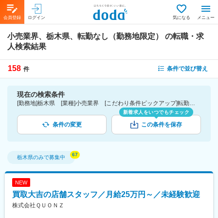
会員登録
ログイン
気になる
メニュー
小売業界、栃木県、転勤なし（勤務地限定）
の転職・求
人検索結果
158
条件で並び替え
件
現在の検索条件
[勤務地]栃木県 [業種]小売業界 [こだわり条件ピックアップ]転勤なし（勤務地限定） [詳細条件](募集・採用情報)転勤なし（勤務地限定）
新着求人をいつでもチェック
条件の変更
この条件を保存
栃木県
のみで募集中
NEW
買取大吉の店舗スタッフ／月給25万円～／未経験歓迎
株式会社ＱＵＯＮＺ