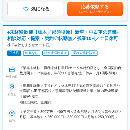
■働く魅力：
手当＞有＜給与補足＞■昇給：年1回（4月）■賞与：年2回（7月、
う会社です。車の買取り・解体・再生・再利用化・販売までワン
応募依頼する
＜ワークライフバランスの充実を求めるトラックドライバーが多
気になる
12月）賃金はあくまでも目安の金額であり、選考を通じて上下す
ストップで対応しているため、顧客から評価を頂いております。
（エージェントサービス）
く在籍＞
る可能性があります。月給(月額)は固定手当を含めた表記です。
車関連の福利厚生も充実しており、社内のガソリン給油ステーシ
◎ガソリン給油社割など、福利厚生充実しています。
ョンを安価で利用できる他、自動車部品の購入、タイヤ交換、オ
◎日勤制（夜間勤務無し）、交代勤務無し、長距離無し、待機時
イル交換、車検整備など、社割価格で利用可能です。
間無しで働きやすい環境です。（繁忙期でも）無理な配車計画
※未経験歓迎【栃木／那須塩原】新車・中古車の営業※
や、深夜までの残業もありません。
相談対応・提案・契約◇転勤無／残業10H／土日休可
◎月1～2回の土曜出勤以外は土日休みです。
株式会社おまかせオート石川
変更の範囲：会社の定める業務
■組織構成：
正社員
転勤なし
職種未経験歓迎
業種未経験歓迎
ドライバー、自動車ディーラー、レッカー、大手中古車販売店、
鈑金・塗装、電気工事、製造、公務員など、様々なバックグラウ
ンドを持つメンバー16名が活躍中です。
《業界未経験・職種未経験歓迎/カーベル特約店として全国契約台
数月間トップ実績有、年間500台販売/土日休み／月1回取得可》
■当社について：
仕事内容
車検整備指定工場、鈑金工場も併設しており、車の事は全てを扱
■採用背景
＜勤務地詳細＞本社住所：栃木県那須塩原市下厚崎224-3 勤務地
う会社です。車の買取り・解体・再生・再利用化・販売までワン
社内体制強化のため新しいメンバーをこの度2名募集致します◎
最寄駅：JR宇都宮線／那須塩原駅受動喫煙対策：屋内喫煙可能場
ストップで対応しているため、顧客から評価を頂いております。
勤務地
所あり
車関連の福利厚生も充実しており、社内のガソリン給油ステーシ
【最寄り駅】
■職務内容
ョンを安価で利用できる他、自動車部品の購入、タイヤ交換、オ
那須塩原駅、黒磯駅
当社の窓口対応・自動車販売・自動車保険販売を担う営業担当と
イル交換、車検整備など、社割価格で利用可能です。
して従事いただきます。
＜予定年収＞300万円～400万円＜賃金形態＞月給制＜賃金内訳＞
月額（基本給）：250,000円～330,000円＜月給＞250,000円～
変更の範囲：会社の定める業務
■職務詳細
給与
330,000円＜昇給有無＞有＜残業手当＞有＜給与補足＞※年収は経
・窓口対応・自動車販売・自動車保険販売
験や経歴等により決定いたします。昇給：年1回（4月）※業績連