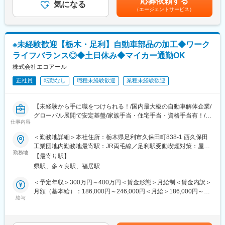
応募依頼する
・事故車リペア
気になる
含めた表記です。
車検整備指定工場、鈑金工場も併設しており、車の事は全てを扱
（エージェントサービス）
う会社です。車の買取り・解体・再生・再利用化・販売までワン
■入社後の流れ：
ストップで対応しているため、顧客から評価を頂いております。
まずは先輩社員の指示のもと作業を行い、徐々に業務に慣れてい
車関連の福利厚生も充実しており、社内のガソリン給油ステーシ
きます。
ョンを安価で利用できる他、自動車部品の購入、タイヤ交換、オ
※未経験歓迎【栃木・足利】自動車部品の加工◆ワーク
イル交換、車検整備など、社割価格で利用可能です。
ライフバランス◎◆土日休み◆マイカー通勤OK
■組織構成：
現在6名のスタッフが活躍中です。幅広い年齢層の方が活躍してお
株式会社エコアール
ります。
正社員
転勤なし
職種未経験歓迎
業種未経験歓迎
■働く魅力：
変更の範囲：会社の定める業務
【安定基盤あり、業績も好調】
【未経験から手に職をつけられる！/国内最大級の自動車解体企業/
国内最大級の自動車解体企業として年間2万6,000台の解体を行っ
グローバル展開で安定基盤/家族手当・住宅手当・資格手当有！/転
ています。
仕事内容
勤なし】
また世界50カ国に販売ネットワークを持ちグローバル展開でも実
＜勤務地詳細＞本社住所：栃木県足利市久保田町838-1 西久保田
績を伸ばしているので日本国内・海外での為替変動による業績変
■業務概要：
工業団地内勤務地最寄駅：JR両毛線／足利駅受動喫煙対策：屋内
動にも影響を受けづらい環境です。
国内最大級の自動車解体企業の当社では、事業強化･高まるニーズ
勤務地
喫煙可能場所あり変更の範囲：無
【福利厚生充実】
【最寄り駅】
に応えるために新規スタッフを募集しています。
土日休み・家族手当・住宅手当や資格手当なども完備しており、
県駅、多々良駅、福居駅
ガソリン代の社員価格等生活に直結する福利厚生も整っておりま
■具体的には：
＜予定年収＞300万円～400万円＜賃金形態＞月給制＜賃金内訳＞
す。
自動車から取り外された軽量部品を分別･下処理
月額（基本給）：186,000円～246,000円＜月給＞186,000円～
破砕加工
給与
246,000円＜昇給有無＞有＜残業手当＞有＜給与補足＞※年収は年
■当社について：
商品管理
齢や経歴、資格等により決定いたします。■昇給：年1回（4月）■
車検整備指定工場、鈑金工場も併設しており、車の事は全てを扱
設備の目視点検
賞与：年2回（7月、12月）賃金はあくまでも目安の金額であり、
う会社です。車の買取り・解体・再生・再利用化・販売までワン
※マフラーやプラスチック部品、配線関係など重量物はフォークリ