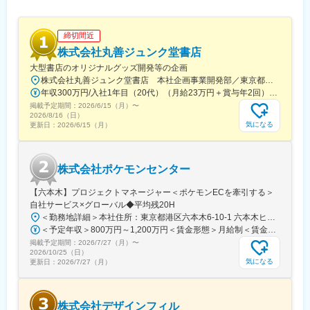
だけではなく、採用担当／研修担当／本社勤務へのキャリアチェ
ンジも可能です。
締切間近
【女性にも安心していただける就業環境】
株式会社丸善ジュンク堂書店
■産育休取得・取得率100％
■時短勤務可能（復職後のみ／週30時間勤務）
大型書店のオリジナルグッズ開発等の企画
■平均残業時間 月11.9時間
株式会社丸善ジュンク堂書店 本社企画事業開発部／東京都中央区新川1-28-23 東京ダイヤビルディング5号館9階★東京メトロ「茅場町駅」徒歩8分★JR・東京メトロ「八丁堀駅」（B4出口）徒歩5分
■年休126日相当（126日×8時間＝1,008時間）
年収300万円/入社1年目（20代）（月給23万円＋賞与年2回） 年収390万円/入社5年目（30代）（月給30万円＋賞与年2回）
掲載予定期間：
2026/6/15（月）
〜
【未経験でも安心な研修制度】
2026/8/16（日）
気になる
更新日：
2026/6/15（月）
■中途入社ならではの悩みを解消し、さくら薬局グループのビジョ
ンや社内規定などをご案内。同期入社の方との繋がりを踏まえ、
『さくら薬局の薬剤師』として、安心してキャリアをスタートい
ただくための研修です。
株式会社ポケモンセンター
■【生涯学習講座】【薬局薬剤師総論】【疾患別ベーシック講座】
【疾患別アドバンス講座】等、薬局薬剤師・かかりつけ薬剤師に
【六本木】プロジェクトマネージャー＜ポケモンECを牽引する＞
必要な知識を習得することができます。
自社サービス×グローバル◆平均残20H
＜勤務地詳細＞本社住所：東京都港区六本木6-10-1 六本木ヒルズ森タワー47F受動喫煙対策：屋内全面禁煙変更の範囲：会社の定める事業所（リモートワーク含む）
＜予定年収＞800万円～1,200万円＜賃金形態＞月給制＜賃金内訳＞月額（基本給）：598,822円～837,000円固定残業手当/月：109,011円～163,480円（固定残業時間25時間0分/月）超過した時間外労働の残業手当は追加支給＜月給＞707,833円～1,000,480円（一律手当を含む）＜昇給有無＞有＜残業手当＞有賃金はあくまでも目安の金額であり、選考を通じて上下する可能性があります。月給(月額)は固定手当を含めた表記です。
掲載予定期間：
2026/7/27（月）
〜
2026/10/25（日）
気になる
更新日：
2026/7/27（月）
株式会社デザインフィル