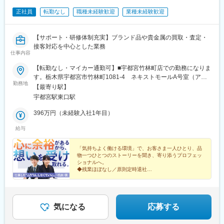
正社員
転勤なし
職種未経験歓迎
業種未経験歓迎
【サポート・研修体制充実】ブランド品や貴金属の買取・査定・
接客対応を中心とした業務
仕事内容
【転勤なし・マイカー通勤可】■宇都宮竹林町店での勤務になりま
す。栃木県宇都宮市竹林町1081-4 ネキストモールA号室（アク
勤務地
セス）・徒歩│宇都宮駅東口より徒歩25分程度・バス│宇都宮駅西
【最寄り駅】
口より乗車、「竹林西」バス停で下車後、徒歩約2分・車 │宇都
宇都宮駅東口駅
宮駅より10～12分程度※将来的に買取大吉 リオン・ドール高根沢
店へ手伝いなどに行く可能性がございます。※受動喫煙対策あり
396万円（未経験入社1年目）
給与
「気持ちよく働ける環境」で、お客さま一人ひとり、品
物一つひとつのストーリーを聞き、寄り添うプロフェッ
ショナルへ。
◆残業ほぼなし／原則定時退社
◆安心の研修体制・教育制度
◆月給25万円～35万円＋インセンティブ
◆リスクヘッジ対策万全
気になる
応募する