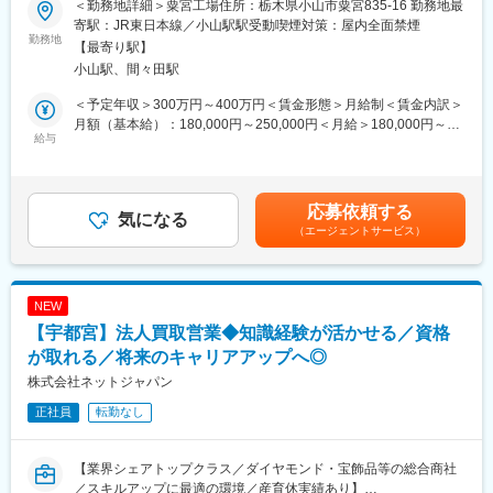
＜勤務地詳細＞粟宮工場住所：栃木県小山市粟宮835-16 勤務地最
得出来る簡単なもので、ご入社後に取得して頂く予定です。
業務拡大をしているため、製造・納品担当の社員を1名採用いたし
寄駅：JR東日本線／小山駅駅受動喫煙対策：屋内全面禁煙
資格取得にまつわる費用はすべて会社負担！講習も就業時間内に
ます。
勤務地
【最寄り駅】
受ける事が可能ですので、手に職付けたい方必見です。完全未経
製造・納品担当の増員により、生産体制を強化し、経営の拡大を
小山駅、間々田駅
験の方も安心してご応募ください！
図って行きたいと考えております。
＜予定年収＞300万円～400万円＜賃金形態＞月給制＜賃金内訳＞
変更の範囲：会社の定める業務
■業務内容：
月額（基本給）：180,000円～250,000円＜月給＞180,000円～
1981年設立、栃木県小山市に本社を構えております。
給与
250,000円＜昇給有無＞有＜残業手当＞有＜給与補足＞※年収は経
店舗家具製造や椅子の張替え、取付作業を一貫して請け負う企業
験や経歴等により決定いたします。■昇給：年1回 ■賞与：年2回
です。
賃金はあくまでも目安の金額であり、選考を通じて上下する可能
約30年間、椅子のプロフェッショナルとして事業運営する当社に
性があります。月給(月額)は固定手当を含めた表記です。
応募依頼する
て業務用家具の製造・納品を担当いただきます。
気になる
（エージェントサービス）
■具体的には：
・椅子等の組み立て作業工程において、椅子の生地を張る業務
・製品の配送や現地での取付作業・配送
NEW
※配送については、ワンボックスカー、2tトラックを運転してもら
【宇都宮】法人買取営業◆知識経験が活かせる／資格
い都内へ配送する場合もあります。
が取れる／将来のキャリアアップへ◎
■配属部署：
株式会社ネットジャパン
・小山市の本社工場に配属となります。現在、製造担当は木工担
正社員
転勤なし
当5名、椅子生地張り担当5の計10名体制です。担当は本人の希
望、適性をみて判断します。
・年代は最年長が70代の社員であり、その他30代～50代の社員構
【業界シェアトップクラス／ダイヤモンド・宝飾品等の総合商社
成となります。全員男性社員となります。
／スキルアップに最適の環境／産育休実績あり】
・まずは、先輩社員が業務を丁寧に指導しますので、未経験者、