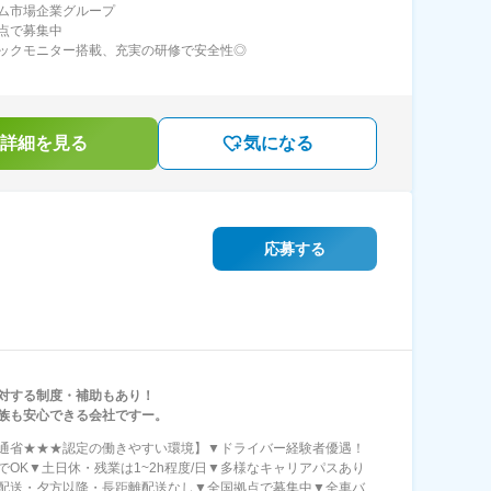
ム市場企業グループ
点で募集中
ックモニター搭載、充実の研修で安全性◎
詳細を見る
気になる
応募する
対する制度・補助もあり！
族も安心できる会社ですー。
通省★★★認定の働きやすい環境】▼ドライバー経験者優遇！
でOK▼土日休・残業は1~2h程度/日▼多様なキャリアパスあり
配送・夕方以降・長距離配送なし▼全国拠点で募集中▼全車バ