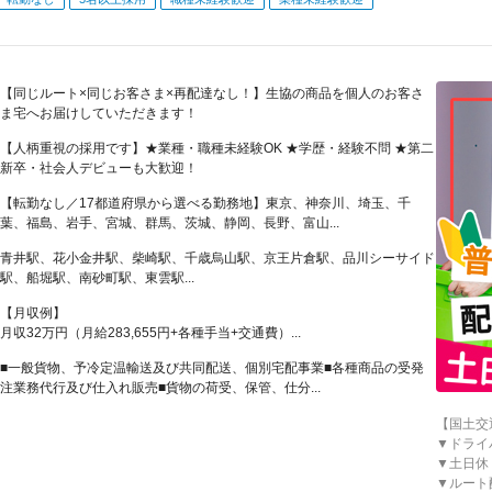
【同じルート×同じお客さま×再配達なし！】生協の商品を個人のお客さ
ま宅へお届けしていただきます！
【人柄重視の採用です】★業種・職種未経験OK ★学歴・経験不問 ★第二
新卒・社会人デビューも大歓迎！
【転勤なし／17都道府県から選べる勤務地】東京、神奈川、埼玉、千
葉、福島、岩手、宮城、群馬、茨城、静岡、長野、富山...
青井駅、花小金井駅、柴崎駅、千歳烏山駅、京王片倉駅、品川シーサイド
駅、船堀駅、南砂町駅、東雲駅...
【月収例】
月収32万円（月給283,655円+各種手当+交通費）...
■一般貨物、予冷定温輸送及び共同配送、個別宅配事業■各種商品の受発
注業務代行及び仕入れ販売■貨物の荷受、保管、仕分...
【国土交
▼ドライ
▼土日休・
▼ルート