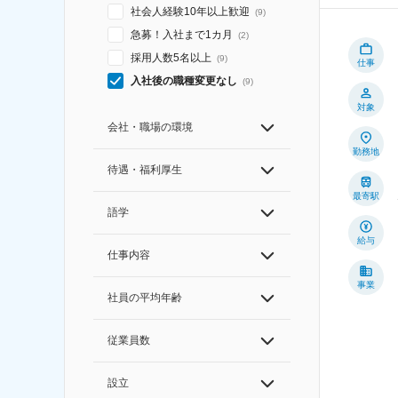
社会人経験10年以上歓迎
(
9
)
急募！入社まで1カ月
(
2
)
採用人数5名以上
(
9
)
仕事
入社後の職種変更なし
(
9
)
対象
会社・職場の環境
勤務地
待遇・福利厚生
最寄駅
語学
給与
仕事内容
事業
社員の平均年齢
従業員数
設立