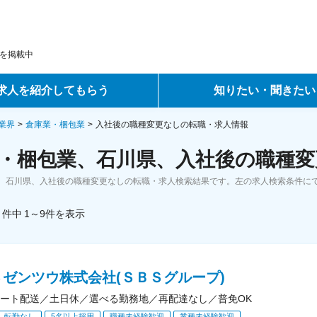
を掲載中
求人を紹介してもらう
知りたい・聞きたい
ントサービス
転職ノウハウ
業界
倉庫業・梱包業
入社後の職種変更なしの転職・求人情報
・梱包業、石川県、入社後の職種変
サービス
データで見る転職
、石川県、入社後の職種変更なしの転職・求人検索結果です。左の求人検索条件に
ーエージェントサービス
コラム・インタビュー
件中
1～9
件
を表示
転職Q&A
Ｓゼンツウ株式会社(ＳＢＳグループ)
ート配送／土日休／選べる勤務地／再配達なし／普免OK
転勤なし
5名以上採用
職種未経験歓迎
業種未経験歓迎