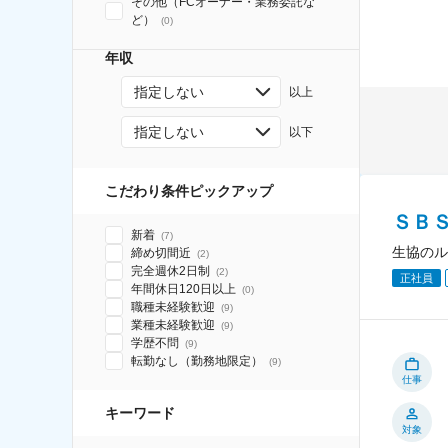
その他（FCオーナー・業務委託な
ど）
(
0
)
年収
指定しない
以上
指定しない
以下
こだわり条件ピックアップ
ＳＢ
新着
(
7
)
生協のル
締め切間近
(
2
)
完全週休2日制
(
2
)
正社員
年間休日120日以上
(
0
)
職種未経験歓迎
(
9
)
業種未経験歓迎
(
9
)
学歴不問
(
9
)
転勤なし（勤務地限定）
(
9
)
仕事
キーワード
対象