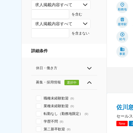
求人掲載内容すべて
勤務地
を含む
求人掲載内容すべて
最寄駅
を含まない
給与
詳細条件
事業
休日・働き方
募集・採用情報
選択中
職種未経験歓迎
(
9
)
佐川急
業種未経験歓迎
(
9
)
転勤なし（勤務地限定）
(
9
)
セールス
学歴不問
(
9
)
New
第二新卒歓迎
(
9
)