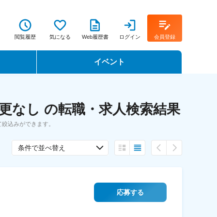
閲覧履歴
気になる
Web履歴書
ログイン
会員登録
イベント
転職イベント・転職セミナー
更なし の転職・求人検索結果
転職フェア
て絞込みができます。
転職セミナー動画
条件で並べ替え
応募する