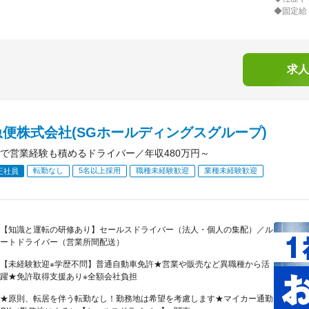
◆固定給
求人
便株式会社(SGホールディングスグループ)
で営業経験も積めるドライバー／年収480万円～
転勤なし
5名以上採用
職種未経験歓迎
業種未経験歓迎
正社員
【知識と運転の研修あり】セールスドライバー（法人・個人の集配）／ル
ートドライバー（営業所間配送）
【未経験歓迎※学歴不問】普通自動車免許★営業や販売など異職種から活
躍★免許取得支援あり※全額会社負担
★原則、転居を伴う転勤なし！勤務地は希望を考慮します★マイカー通勤