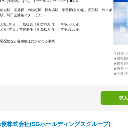
OK（勤務地による）【セールスドライバー】■関東...
稲城駅、潮見駅、南砂町駅、新木場駅、東雲駅(東京都)、用賀駅、竹ノ塚
駅、羽田空港第２ターミナル...
入社1年目：一般社員（月収33万円）／年収500万円
入社4年目：営業主任（月収41万円）／年収615万円
宅配便など各種輸送にかかわる事業
毎日働く
★運転技
★接客経
★教育・
★年収4
求人
便株式会社(SGホールディングスグループ)