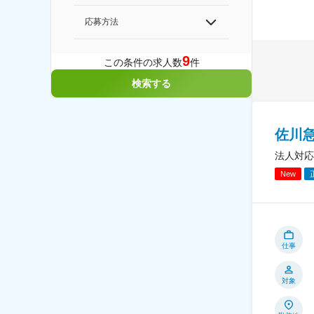
応募方法
9
この条件の求人数
件
検索する
佐川急
法人対応
New
仕事
対象