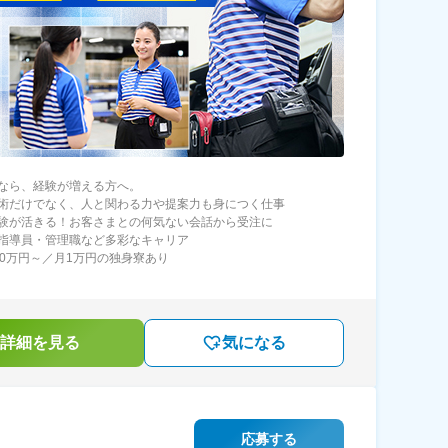
なら、経験が増える方へ。
術だけでなく、人と関わる力や提案力も身につく仕事
験が活きる！お客さまとの何気ない会話から受注に
指導員・管理職など多彩なキャリア
80万円～／月1万円の独身寮あり
詳細を見る
気になる
応募する