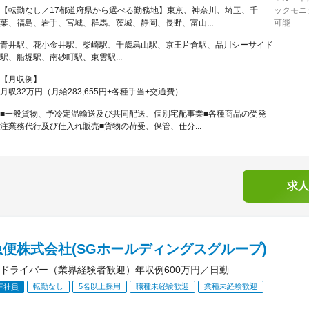
【転勤なし／17都道府県から選べる勤務地】東京、神奈川、埼玉、千
ックモニ
葉、福島、岩手、宮城、群馬、茨城、静岡、長野、富山...
可能
青井駅、花小金井駅、柴崎駅、千歳烏山駅、京王片倉駅、品川シーサイド
駅、船堀駅、南砂町駅、東雲駅...
【月収例】
月収32万円（月給283,655円+各種手当+交通費）...
■一般貨物、予冷定温輸送及び共同配送、個別宅配事業■各種商品の受発
注業務代行及び仕入れ販売■貨物の荷受、保管、仕分...
求人
便株式会社(SGホールディングスグループ)
ドライバー（業界経験者歓迎）年収例600万円／日勤
転勤なし
5名以上採用
職種未経験歓迎
業種未経験歓迎
正社員