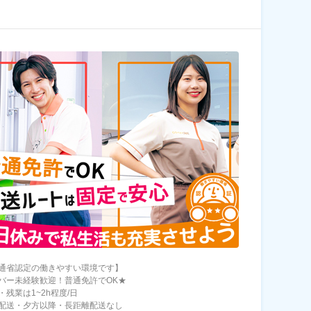
通省認定の働きやすい環境です】
バー未経験歓迎！普通免許でOK★
残業は1~2h程度/日
配送・夕方以降・長距離配送なし