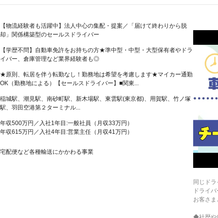
【物流経験者も活躍中】法人中心の集配・提案／「届けて終わりから脱
却」関係構築型のセールスドライバー
【学歴不問】自動車免許をお持ちの方★準中型・中型・大型保有者やドラ
イバー、倉庫管理など業界経験者も◎
★原則、転居を伴う転勤なし！勤務地は希望を考慮します★マイカー通勤
OK（勤務地による）【セールスドライバー】■関東...
稲城駅、潮見駅、南砂町駅、新木場駅、東雲駅(東京都)、用賀駅、竹ノ塚
駅、羽田空港第２ターミナル...
年収500万円／入社1年目:一般社員（月収33万円）
年収615万円／入社4年目:営業主任（月収41万円）
宅配便など各種輸送にかかわる事業
同じドラ
ドライバ
お客さま
◆社歴や