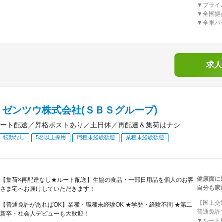
▼プライ
▼全国拠
▼全車バ
求人
Ｓゼンツウ株式会社(ＳＢＳグループ)
ート配送／昇格ポストあり／土日休／再配達＆集荷はナシ
転勤なし
5名以上採用
職種未経験歓迎
業種未経験歓迎
健康面に
【集荷×再配達なし★ルート配送】生協の食品・一部日用品を個人のお客
自分も家
さま宅へお届けしていただきます！
【国土交
【普通免許があればOK】業種・職種未経験OK ★学歴・経験不問 ★第二
普通免許
新卒・社会人デビューも大歓迎！
▼ルート