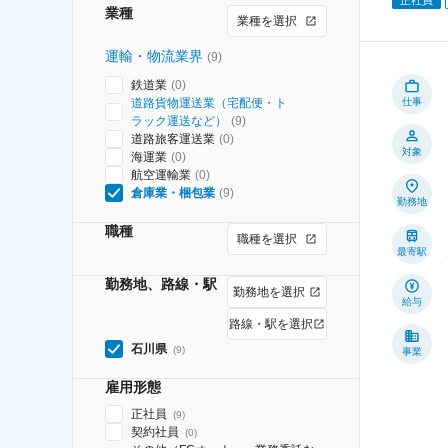
業種
業種を選択
運輸・物流業界
(
9
)
鉄道業
(
0
)
道路貨物運送業（宅配便・ト
仕事
ラック運送など）
(
9
)
道路旅客運送業
(
0
)
対象
海運業
(
0
)
航空運輸業
(
0
)
倉庫業・梱包業
(
9
)
勤務地
職種
職種を選択
最寄駅
勤務地、路線・駅
勤務地を選択
給与
路線・駅を選択
石川県
(
9
)
事業
雇用形態
正社員
(
9
)
契約社員
(
0
)