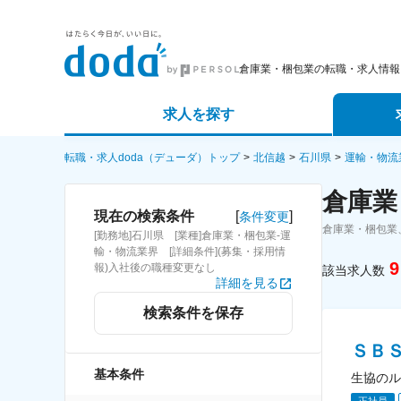
倉庫業・梱包業の転職・求人情報
求人を探す
詳細条件から探す
エージェ
転職・求人doda（デューダ）トップ
北信越
石川県
運輸・物流
倉庫業
新着求人から探す
スカウト
[
]
現在の検索条件
条件変更
倉庫業・梱包業
[勤務地]石川県 [業種]倉庫業・梱包業-運
求人特集から探す
パートナ
輸・物流業界 [詳細条件](募集・採用情
9
報)入社後の職種変更なし
該当求人数
詳細を見る
検索条件を保存
ＳＢ
基本条件
生協のル
正社員