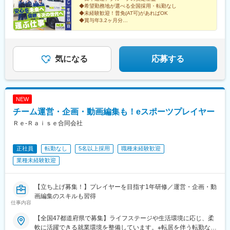
◆希望勤務地が選べる全国採用・転勤なし
岡、長野、上田、松本、札幌、仙台、三重、松阪市、静岡、沼
◆未経験歓迎！普免(AT可)があればOK
津、浜松、金沢、富山、福井、豊岡、広島、福岡【D】月給20万
◆賞与年3.2ヶ月分
8,200円~(年収想定360万円)函館、旭川、釧路、帯広、奈良、和歌
◆充実の研修・教育体制で未経験も安心
◆国家資格取得支援・資格手当あり
山、紀伊田辺、三原、岡山、下関、周南、久留米、北九州【E】月
◆サービス残業一切なし
給20万1,200円~(年収想定350万円)青森、八戸、盛岡、秋田、山
◆年間休日115日
形、福島、郡山、松江、浜田、鳥取、香川、松山、徳島、高知、
気になる
応募する
大分、長崎、熊本、宮崎、鹿児島、沖縄、八重山、宮古※これまで
の経験・スキルを考慮して決定します※月給は拠点により異なりま
す※各勤務地残業代は別途全額支給いたします
NEW
チーム運営・企画・動画編集も！eスポーツプレイヤー
Ｒｅ‐Ｒａｉｓｅ合同会社
正社員
転勤なし
5名以上採用
職種未経験歓迎
業種未経験歓迎
【立ち上げ募集！】プレイヤーを目指す1年研修／運営・企画・動
画編集のスキルも習得
仕事内容
【全国47都道府県で募集】ライフステージや生活環境に応じ、柔
軟に活躍できる就業環境を整備しています。※転居を伴う転勤なし