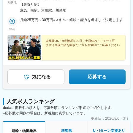
勤務地
※リモートOK《本社》神奈川県川崎市川崎区宮本町8-29 アルコー
【最寄り駅】
ド川崎1302※受動喫煙対策：あり
京急川崎駅、港町駅、川崎駅
月給25万円～30万円※スキル・経験・能力を考慮して決定します
給与
未経験OK／年間休日120日／土日休み／リモート可
まずは面談で話を聞きたい方もお気軽にご応募ください
気になる
応募する
人気求人ランキング
dodaに掲載中の求人を、応募数順にランキング形式でご紹介します。
※応募数が同数の場合は、新着順に表示しています。
更新日：
2026/8/6（木）
群馬県
U・Iターン支援あり
運輸・物流業界