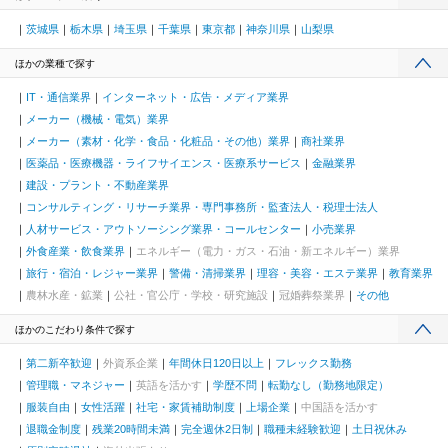
茨城県
栃木県
埼玉県
千葉県
東京都
神奈川県
山梨県
ほかの業種で探す
IT・通信業界
インターネット・広告・メディア業界
メーカー（機械・電気）業界
メーカー（素材・化学・食品・化粧品・その他）業界
商社業界
医薬品・医療機器・ライフサイエンス・医療系サービス
金融業界
建設・プラント・不動産業界
コンサルティング・リサーチ業界・専門事務所・監査法人・税理士法人
人材サービス・アウトソーシング業界・コールセンター
小売業界
外食産業・飲食業界
エネルギー（電力・ガス・石油・新エネルギー）業界
旅行・宿泊・レジャー業界
警備・清掃業界
理容・美容・エステ業界
教育業界
農林水産・鉱業
公社・官公庁・学校・研究施設
冠婚葬祭業界
その他
ほかのこだわり条件で探す
第二新卒歓迎
外資系企業
年間休日120日以上
フレックス勤務
管理職・マネジャー
英語を活かす
学歴不問
転勤なし（勤務地限定）
服装自由
女性活躍
社宅・家賃補助制度
上場企業
中国語を活かす
退職金制度
残業20時間未満
完全週休2日制
職種未経験歓迎
土日祝休み