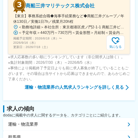
商船三井マリテックス株式会社
【東京】事務系総合職◆海事手続業務など◆商船三井グループ／年
休130日／実働1日7h／残業月20h程
＜勤務地詳細＞本社住所：東京都港区虎ノ門2-1-1 商船三井ビル勤務地最寄駅：東京メトロ銀座線／虎ノ門駅受動喫煙対策：屋内全面禁煙変更の範囲：会社の定める事業所
＜予定年収＞440万円～730万円＜賃金形態＞月給制＜賃金内訳＞月額（基本給）：291,800円～487,000円＜月給＞291,800円～487,000円＜昇給有無＞有＜残業手当＞有＜給与補足＞※上記想定年収には賞与3ヶ月分を含みます。金額は目安の金額であり、これまでのご経験・スキル・現年収等を総合的に考慮し決定いたします。■昇給：年1回■賞与：3ヶ月分（前年度実績）賃金はあくまでも目安の金額であり、選考を通じて上下する可能性があります。月給(月額)は固定手当を含めた表記です。
掲載予定期間：
2026/6/18（木）
〜
2026/9/16（水）
気になる
更新日：
2026/7/18（土）
※求人応募数の多い順にランキングしています（非公開求人は除く）。
※集計対象期間：2026/7/30（木）～2026/8/5（水）
※事情により掲載終了予定日よりも前に求人募集が終了していることもご
ざいます。その場合は当サイトから応募はできませんので、あらかじめご
了承ください。
運輸・物流業界
の人気求人ランキングを詳しく見る
求人の傾向
dodaに掲載中の求人に関するデータを、カテゴリごとにご紹介します。
運輸・物流業界
群馬県