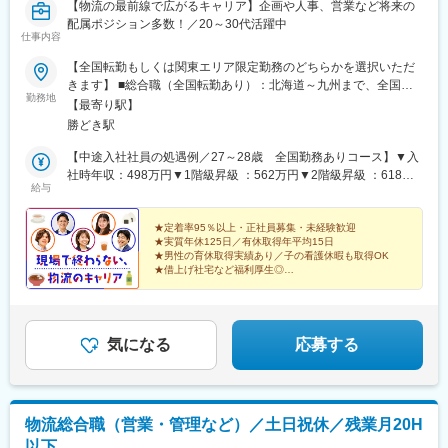
【物流の最前線で広がるキャリア】企画や人事、営業など将来の
配属ポジション多数！／20～30代活躍中
仕事内容
【全国転勤もしくは関東エリア限定勤務のどちらかを選択いただ
きます】 ■総合職（全国転勤あり）：北海道～九州まで、全国の
勤務地
当社事業所■総合職（関東限定勤務）：関東エリア（東京都・神奈
【最寄り駅】
川県・千葉県・埼玉県・群馬県・茨城県・栃木県）の当社事業所
勝どき駅
【本社】東京都中央区晴海一丁目8番11号 晴海トリトンスクエ
アオフィスタワーY棟 30階【日本全国の事業所】合計78（北海
【中途入社社員の処遇例／27～28歳 全国勤務ありコース】▼入
道5、東北6、関東33、中部15、近畿・中四国12、九州7）※勤務
社時年収：498万円▼1階級昇級 ：562万円▼2階級昇級 ：618万
給与
地により車通勤OK※転居を伴う異動の際は、原則借上げ社宅を利
円▼管理職層 ：701万円～※上記年収例は、月25時間の残業を行
用することが可能です。会社からの家賃補助もあり、会社負担は
ったと仮定して算出した場合の目安です。 残業時間は勤務状況
最大で78％となります。例）月8万円の住宅に月約2万円負担にて
により変動し、残業代は全額支給します。■全国転勤あり：月給
★定着率95％以上・正社員募集・未経験歓迎
★実質年休125日／有休取得年平均15日
利用＼支店・事業所の詳細はHPをご覧ください！／https://www.f-
26万円～＋賞与年2回■関東限定勤務：月給23万円～＋賞与年2回※
★男性の育休取得実績あり／子の看護休暇も取得OK
line.tokyo.jp/company/base/成長を続ける冷凍物流分野で、関東圏
いずれも月給に一律支給のライフプラン支援金 54,000円含む◎残
★借上げ社宅など福利厚生◎
の基幹拠点を拡大・移転予定！新しく快適な環境と安定した事業
業手当・交通費別途支給◎スキルや経験・年齢などを考慮の上、
日本を代表する食品メーカー5社により誕生した、大注
基盤のもとで、将来も安心して長く働ける環境づくりを進めてい
当社規定により決定します
目の“食品物流”を担う会社です！
ます。
気になる
応募する
物流総合職（営業・管理など）／土日祝休／残業月20H
以下