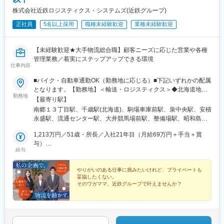
株式会社近鉄ロジスティクス・システムズ(近鉄グループ)
正社員
5名以上採用
職種未経験歓迎
業種未経験歓迎
【未経験歓迎★大手物流総合職】顧客ニーズに応じた営業や各種
管理業務／着実にステップアップできる環境
仕事内容
■バイク・自動車通勤OK（勤務地に応じる）■下記いずれかの配属
となります。【勤務地】＜輸送・ロジスティクス＞◆北海道地域
勤務地
北海道札幌市、千歳市、函館市◆東北地域宮城県仙台市福島県郡
【最寄り駅】
山市◆関東地域東京都品川区、大田区、国立市埼玉県戸田市、加
南郷１３丁目駅、千歳駅(北海道)、駒場車庫前駅、泉中央駅、安積
須市栃木県宇都宮市群馬県高崎市千葉県流山市、市川市、山武郡
永盛駅、流通センター駅、大井競馬場前駅、整備場駅、昭和島
茨城県日立市山梨県中央市、甲府市神奈川県川崎市、厚木市◆中
駅、北戸田駅、加須駅、雀宮駅、倉賀野駅、初石駅、大甕駅、二
部地域静岡県静岡市愛知県北名古屋市、小牧市三重県三重郡川越
1,213万円／51歳・所長／入社21年目（月給69万円＋手当＋賞
俣新町駅、芝山千代田駅、谷保駅、小井川駅、甲斐住吉駅、東門
町、四日市市◆関西・中国地域大阪府大阪市滋賀県湖南市京都府
与）
前駅、本厚木駅、春日町駅、西春駅、石仏駅、川越富洲原駅、暁
給与
八幡市兵庫県神戸市広島県広島市◆九州・沖縄地域福岡県福岡市
749万円／39歳・リーダー／入社7年目（月給35万円＋手当＋賞
学園前駅、フェリーターミナル駅、石部駅、ケーブル八幡宮山上
熊本県上益城郡益城長崎県長崎市鹿児島県霧島市大分県大分市
与）
駅、苅藻駅、井口駅(広島県)、東比恵駅、肥後大津駅、現川駅、中
【受動喫煙対策】敷地内喫煙可能場所あり★将来的に転勤の可能
やりがいのある仕事に挑みたいけれど、プライベートも
福良駅、大分駅、穴守稲荷駅、天空橋駅
妥協したくない。
性もあります。全国各地に拠点を展開する近鉄グループだからこ
そのワガママ、近鉄グループで叶えませんか？
そ、様々な地域のお客様や物流現場を経験できるチャンスと言え
るでしょう。新しい土地での出会いや多様なビジネスに触れるこ
★未経験歓迎
☆完全週休2日制
とは、ビジネスパーソンとしての視野を広げ、大きな成長へと繋
★各種研修・資格取得支援制度
がります！
☆家族手当