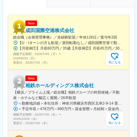
New
成田国際空港株式会社
総合職（企画管理事務）／未経験歓迎／年休126日／賞与年2回
【U・Iターンの方も歓迎／原則転勤なし／成田国際空港で勤務】■千葉県成田市古込字古込1-1受動喫煙対策：オフィス内禁煙・分煙※自動車通勤：可能（必要条件を満たしている場合のみ）
【月収例①】月収60万円／35歳【月収例②】月収45万円／30歳【月収例③】月収41万円／25歳※各種手当(残業手当、住居手当、通勤手当等)込みの金額です。※別途賞与が年２回支給されます。※個人差がある旨、ご承知おきください。<月給>【初任給（大卒）】月給27万8600円＋各種手当(残業手当、住居手当、通勤手当等)＋賞与年2回【初任給（院卒）】月給30万500円＋各種手当(残業手当、住居手当、通勤手当等)＋賞与年2回※上記は新卒初任給です。経験やスキルを考慮して決定いたします。
掲載予定期間：
2026/7/20（月）
〜
2026/8/23（日）
気になる
更新日：
2026/7/20（月）
New
相鉄ホールディングス株式会社
【横浜／プライム上場／総合職】相鉄グループの幹部候補／不動
産・ホテルなど幅広く展開／26卒歓迎
＜勤務地詳細＞本社住所：神奈川県横浜市西区北幸2-9-14 受動喫煙対策：屋内喫煙可能場所あり変更の範囲：会社の定める事業所
＜予定年収＞476万円～890万円＜賃金形態＞月給制＜賃金内訳＞月額（基本給）：269,000円～535,312円＜月給＞269,000円～535,312円＜昇給有無＞有＜残業手当＞有＜給与補足＞※これまでの経験とスキルに応じて判断いたします。■賞与：:5.7ヶ月（2026年度）■モデル年収：（例1）650万円 入社5年目 主任(月給39.7万円＋賞与174万円)（例2）832万円 入社9年目 係長(月給50.8万円＋賞与222万円)賃金はあくまでも目安の金額であり、選考を通じて上下する可能性があります。月給(月額)は固定手当を含めた表記です。
掲載予定期間：
2026/7/30（木）
〜
2026/10/28（水）
気になる
更新日：
2026/7/30（木）