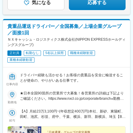
★住宅手当
気になる
応募する
☆退職金制度
貴重品運送ドライバー／全国募集／上場企業グループ
／面接1回
ＮＸキャッシュ・ロジスティクス株式会社(NIPPON EXPRESSホールディ
ングスグループ)
正社員
転勤なし
5名以上採用
職種未経験歓迎
業種未経験歓迎
ドライバー経験も活かせる！お客様の貴重品を安全に輸送するこ
とが使命の、やりがいある仕事です。
仕事内容
★日本全国90箇所の営業所で大募集！各営業所の詳細は下記より
ご確認ください。https://www.nxcl.co.jp/corporate/branch※勤務地
勤務地
は希望を考慮し決定します※転勤なし※U・Iターン支援あり※マイ
カー通勤OK（拠点により異なる）
【A】月給23万3,100円~(年収想定400万円)本社、新砂、東陽町、
田町、池尻、杉並、府中、千葉、横浜、新羽、新横浜、埼玉【B】
給与
月給22万4,100円~(年収想定390万円)名古屋、一宮、豊橋、岡
崎、南大阪、なんば、神戸、姫路、京都、大津【C】月給21万
5,100円~(年収想定370万円)甲府、水戸、群馬、宇都宮、新潟、長
「日本通運」グループの安定基盤