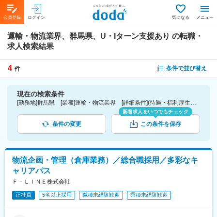
会員登録
ログイン
気になる
メニュー
運輸・物流業界、群馬県、U・Iターン支援あり
の転職・
求人検索結果
4
条件で並び替え
件
現在の検索条件
[勤務地]群馬県 [業種]運輸・物流業界 [詳細条件](待遇・福利厚生)U・Iターン支援あり
新着求人をいつでもチェック
条件の変更
この条件を保存
物流企画・管理（倉庫業務）／総合職採用／多彩なキ
ャリアパス
Ｆ－ＬＩＮＥ株式会社
正社員
5名以上採用
職種未経験歓迎
業種未経験歓迎