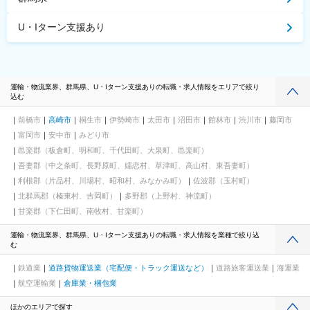
U・Iターン支援あり
運輸・物流業界、群馬県、U・Iターン支援ありの転職・求人情報をエリアで絞り
込む
前橋市
高崎市
桐生市
伊勢崎市
太田市
沼田市
館林市
渋川市
藤岡市
富岡市
安中市
みどり市
邑楽郡（板倉町、明和町、千代田町、大泉町、邑楽町）
吾妻郡（中之条町、長野原町、嬬恋村、草津町、高山村、東吾妻町）
利根郡（片品村、川場村、昭和村、みなかみ町）
佐波郡（玉村町）
北群馬郡（榛東村、吉岡町）
多野郡（上野村、神流町）
甘楽郡（下仁田町、南牧村、甘楽町）
運輸・物流業界、群馬県、U・Iターン支援ありの転職・求人情報を業種で絞り込
む
鉄道業
道路貨物運送業（宅配便・トラック運送など）
道路旅客運送業
海運業
航空運輸業
倉庫業・梱包業
ほかのエリアで探す