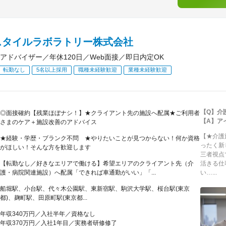
スタイルラボラトリー株式会社
アドバイザー／年休120日／Web面接／即日内定OK
転勤なし
5名以上採用
職種未経験歓迎
業種未経験歓迎
【Q】介
◎面接確約【残業ほぼナシ！】★クライアント先の施設へ配属★ご利用者
【A】ア
さまのケア＋施設改善のアドバイス
【★介護
★経験・学歴・ブランク不問 ★やりたいことが見つからない！何か資格
ったく新
がほしい！そんな方を歓迎します
三者視点
【転勤なし／好きなエリアで働ける】希望エリアのクライアント先（介
活きる仕
護・病院関連施設）へ配属「できれば車通勤がいい」「...
い…...
船堀駅、小台駅、代々木公園駅、東新宿駅、駒沢大学駅、桜台駅(東京
都)、麹町駅、田原町駅(東京都...
年収340万円／入社半年／資格なし
年収370万円／入社1年目／実務者研修修了