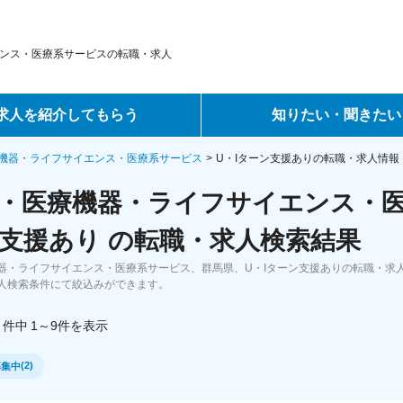
ンス・医療系サービスの転職・求人
求人を紹介してもらう
知りたい・聞きたい
ントサービス
転職ノウハウ
機器・ライフサイエンス・医療系サービス
U・Iターン支援ありの転職・求人情報
・医療機器・ライフサイエンス・医
サービス
データで見る転職
支援あり の転職・求人検索結果
ーエージェントサービス
コラム・インタビュー
器・ライフサイエンス・医療系サービス、群馬県、U・Iターン支援ありの転職・求
人検索条件にて絞込みができます。
転職Q&A
件中
1～9
件
を表示
(
2
)
募集中