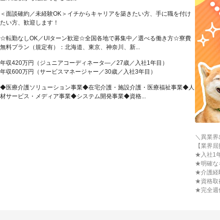
＜面談確約／未経験OK＞イチからキャリアを築きたい方、手に職を付け
たい方、歓迎します！
☆転勤なしOK／UIターン歓迎☆全国各地で募集中／選べる働き方☆寮費
無料プラン（規定有）：北海道、東京、神奈川、新...
年収420万円（ジュニアコーディネータ―／27歳／入社1年目）
年収600万円（サービスマネージャー／30歳／入社3年目）
◆医療介護ソリューション事業◆在宅介護・施設介護・医療福祉事業◆人
材サービス・メディア事業◆システム開発事業◆資格...
＼異業界
【業界屈
★入社1
★明確な
★介護経
★資格取
★完全週