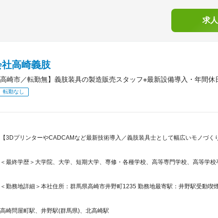
求人
会社高崎義肢
高崎市／転勤無】義肢装具の製造販売スタッフ※最新設備導入・年間休日
転勤なし
【3DプリンターやCADCAMなど最新技術導入／義肢装具士として幅広いモノづく
＜最終学歴＞大学院、大学、短期大学、専修・各種学校、高等専門学校、高等学校
＜勤務地詳細＞本社住所：群馬県高崎市井野町1235 勤務地最寄駅：井野駅受動喫
高崎問屋町駅、井野駅(群馬県)、北高崎駅