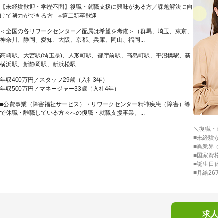
【未経験歓迎・学歴不問】復職・就職支援に興味がある方／課題解決に向
けて努力ができる方 ※第二新卒歓迎
＜全国の各リワークセンター／配属は希望を考慮＞（群馬、埼玉、東京、
神奈川、静岡、愛知、大阪、京都、兵庫、岡山、福岡...
高崎駅、大宮駅(埼玉県)、人形町駅、都庁前駅、高島町駅、平沼橋駅、新
横浜駅、新静岡駅、新浜松駅...
年収400万円／スタッフ29歳（入社3年）
年収500万円／マネージャー33歳（入社4年）
■公費事業（障害福祉サービス）・リワークセンター精神疾患（障害）等
で休職・離職している方々への復職・就職支援事業。...
＼復職・
■未経験
■異業界
■国家資
■誕生日
■月給2
求人