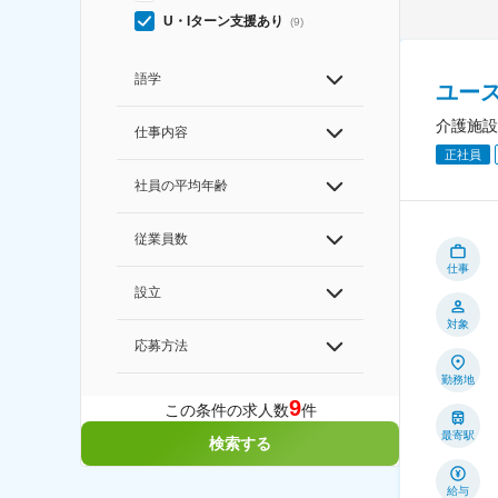
U・Iターン支援あり
(
9
)
語学
ユー
介護施設
仕事内容
正社員
社員の平均年齢
従業員数
仕事
設立
対象
応募方法
勤務地
9
この条件の求人数
件
最寄駅
検索する
給与