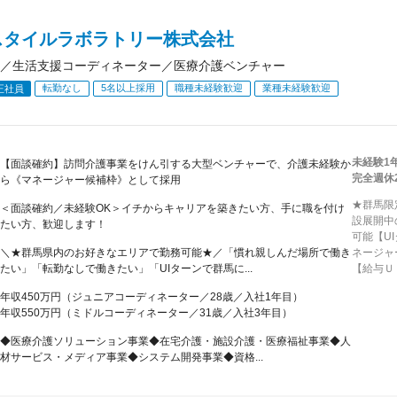
スタイルラボラトリー株式会社
／生活支援コーディネーター／医療介護ベンチャー
転勤なし
5名以上採用
職種未経験歓迎
業種未経験歓迎
正社員
未経験1
【面談確約】訪問介護事業をけん引する大型ベンチャーで、介護未経験か
完全週休
ら《マネージャー候補枠》として採用
★群馬限
＜面談確約／未経験OK＞イチからキャリアを築きたい方、手に職を付け
設展開中
たい方、歓迎します！
可能【U
＼★群馬県内のお好きなエリアで勤務可能★／「慣れ親しんだ場所で働き
ネージャ
たい」「転勤なしで働きたい」「UIターンで群馬に...
【給与Ｕ
年収450万円（ジュニアコーディネーター／28歳／入社1年目）
年収550万円（ミドルコーディネーター／31歳／入社3年目）
◆医療介護ソリューション事業◆在宅介護・施設介護・医療福祉事業◆人
材サービス・メディア事業◆システム開発事業◆資格...