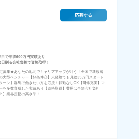
応募する
年目で年収600万円実績あり
2日制＆会社負担で資格取得！
定募集★あなたの地元でキャリアアップが叶う！全国で新規施
の大型ベンチャー【好条件◎】未経験でも月給35万円スタート
Iターン】群馬で働きたい方を応援！転勤なしOK【研修充実】マ
ーを多数育成した実績あり【資格取得】費用は全額会社負担
Ｐ】業界屈指の高水準！