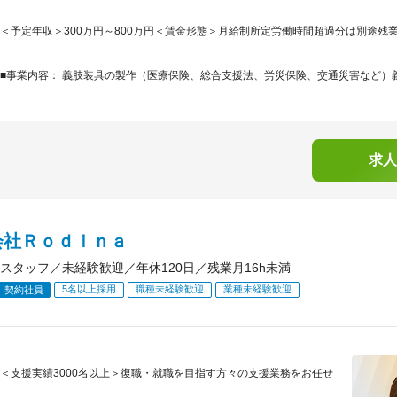
＜予定年収＞300万円～800万円＜賃金形態＞月給制所定労働時間超過分は別途残業
■事業内容： 義肢装具の製作（医療保険、総合支援法、労災保険、交通災害など）義
求人
会社Ｒｏｄｉｎａ
スタッフ／未経験歓迎／年休120日／残業月16h未満
5名以上採用
職種未経験歓迎
業種未経験歓迎
契約社員
＜支援実績3000名以上＞復職・就職を目指す方々の支援業務をお任せ