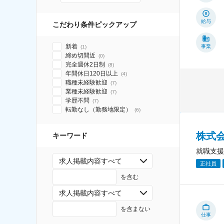
給与
こだわり条件ピックアップ
新着
事業
(
1
)
締め切間近
(
0
)
完全週休2日制
(
8
)
年間休日120日以上
(
4
)
職種未経験歓迎
(
7
)
業種未経験歓迎
(
7
)
学歴不問
(
7
)
転勤なし（勤務地限定）
(
6
)
株式
キーワード
就職支援
求人掲載内容すべて
正社員
を含む
求人掲載内容すべて
を含まない
仕事