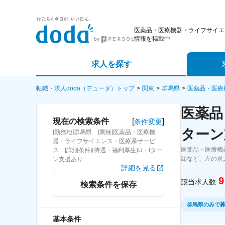
医薬品・医療機器・ライフサイエ
情報を掲載中
求人を探す
詳細条件から探す
エージェ
転職・求人doda（デューダ）トップ
関東
群馬県
医薬品・医療
医薬品
新着求人から探す
スカウト
[
]
現在の検索条件
条件変更
ターン
[勤務地]群馬県 [業種]医薬品・医療機
求人特集から探す
パートナ
器・ライフサイエンス・医療系サービ
医薬品・医療機
ス [詳細条件](待遇・福利厚生)U・Iター
卸など、左の求
ン支援あり
詳細を見る
9
該当求人数
検索条件を保存
群馬県のみで
基本条件