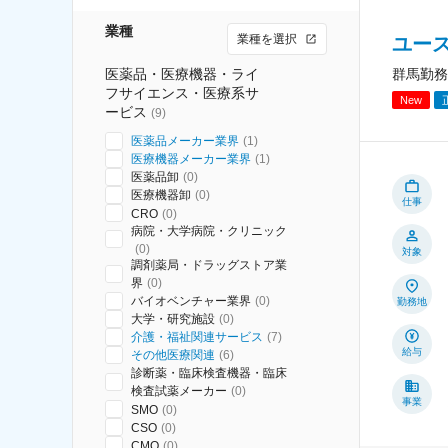
業種
業種を選択
ユー
医薬品・医療機器・ライ
群馬勤務
フサイエンス・医療系サ
New
ービス
(
9
)
医薬品メーカー業界
(
1
)
医療機器メーカー業界
(
1
)
医薬品卸
(
0
)
医療機器卸
(
0
)
仕事
CRO
(
0
)
病院・大学病院・クリニック
(
0
)
対象
調剤薬局・ドラッグストア業
界
(
0
)
バイオベンチャー業界
(
0
)
勤務地
大学・研究施設
(
0
)
介護・福祉関連サービス
(
7
)
給与
その他医療関連
(
6
)
診断薬・臨床検査機器・臨床
検査試薬メーカー
(
0
)
事業
SMO
(
0
)
CSO
(
0
)
CMO
(
0
)