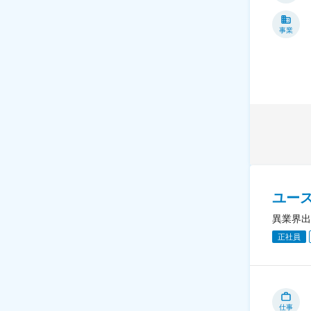
事業
ユー
異業界出
正社員
仕事