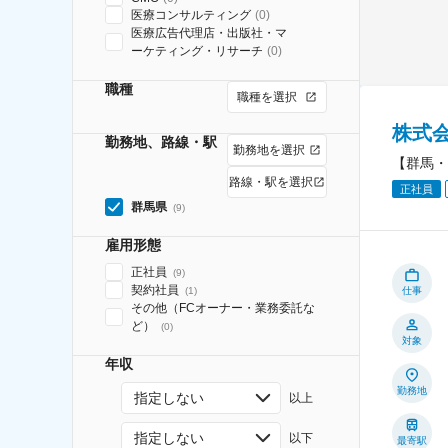
医療コンサルティング
(
0
)
医療広告代理店・出版社・マ
ーケティング・リサーチ
(
0
)
職種
職種を選択
株式
勤務地、路線・駅
勤務地を選択
【群馬・
路線・駅を選択
正社員
群馬県
(
9
)
雇用形態
正社員
(
9
)
契約社員
(
1
)
仕事
その他（FCオーナー・業務委託な
ど）
(
0
)
対象
年収
勤務地
指定しない
以上
指定しない
以下
最寄駅