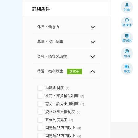
詳細条件
対象
勤務地
休日・働き方
最寄駅
募集・採用情報
給与
会社・職場の環境
待遇・福利厚生
選択中
事業
退職金制度
(
1
)
社宅・家賃補助制度
(
6
)
育児・託児支援制度
(
7
)
資格取得支援制度
(
8
)
研修制度充実
(
7
)
固定給25万円以上
(
8
)
固定給35万円以上
(
6
)