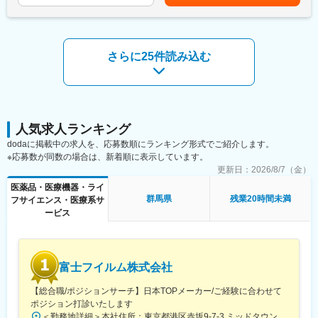
その方の生活空間の中で、その人らしさを守る支援を行います。
変更の範囲：会社の定める業務
四季の移ろいを感じるこの町で、
ご利用者様の“当たり前の日常”を守ります。
さらに25件読み込む
最初は必ず先輩が同行。
一人で任せることはありませんのでご安心ください。
残業はほぼないので、定時に帰ることが可能です。（残業時間月
30分程度）
■研修制度
人気求人ランキング
・各事業所の座学・実技研修、年次に応じたフォローアップ研修
dodaに掲載中の求人を、応募数順にランキング形式でご紹介します。
に加え、キャリア志向の社員に向けた管理職育成研修など多様な
※応募数が同数の場合は、新着順に表示しています。
研修・フォロー体制を用意しています。
更新日：
2026/8/7（金）
・キャリアアップに必要な資格は1~3年目にかけて取得が可能で
医薬品・医療機器・ライ
す。
群馬県
残業20時間未満
フサイエンス・医療系サ
※資格取得に必要な外部講習や試験は出社扱い・費用全額支給し全
ービス
面的にバックアップいたします。
■キャリアアップの流れ（例）
・1年目：初任者研修取得。基礎的な介護技術を身に付ける。
富士フイルム株式会社
・2,3年目：実務者研修終了。後輩指導にも関わる存在へ。
・3年目以降：介護福祉士取得。現場リーダーやサービス提供責任
【総合職/ポジションサーチ】日本TOPメーカー/ご経験に合わせて
者へ。
ポジション打診いたします
・5年目以降：計画作成担当やケアマネージャーなど、専門職とし
＜勤務地詳細＞本社住所：東京都港区赤坂9-7-3 ミッドタウン・ウェスト勤務地最寄駅：東京メトロ日比谷線／都営大江戸線／六本木駅受動喫煙対策：敷地内全面禁煙変更の範囲：会社の定める事業所（リモートワーク含む）