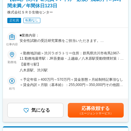
間未満／年間休日123日
※一部、新たに配置薬を置いていただくお客様への訪問がありま
す。
株式会社ＳＲＤ生物センター
└配置薬は無料でおけるので、お客様も抵抗なく置いてくれる製
正社員
転勤なし
品です。
■未経験の方も安心！充実した研修制度：
■業務内容：
・入社直後～2週間 ： OJT形式で、薬の種類や成分など基礎知識
安全性試験の受託研究業務をご担当いただきます。
を身につけます。
仕事内容
＊医薬品・医療機器・農薬・化学物質・化粧品等の安全性試験
・入社2週間～1カ月 ： 先輩社員に同行し、仕事の流れを学びま
＊動物・細胞を用いて各種毒性試験を実施
＜勤務地詳細＞渋川ラボラトリー住所：群馬県渋川市有馬1967-
す。「会話のコツ」や「商品のご案内方法」といった実践的なス
＊その他安全性受託事業における業務全般
11 勤務地最寄駅：JR吾妻線・上越線／八木原駅受動喫煙対策：屋
キルを習得します。
勤務地
内全面禁煙変更の範囲：無
・入社1カ月以降 ： 慣れてきたら独り立ち。既存のお客様をメイ
【最寄り駅】
■当社の魅力：
ンに訪問します。
八木原駅、渋川駅
当社は一流化学メーカーなどからの受託により、各種開発・研究
★困ったら先輩社員に相談しやすい雰囲気です！
の一翼を担っています。人・環境に関わる様々な化学物質に対
＜予定年収＞400万円～570万円＜賃金形態＞月給制特記事項なし
し、精度の高い安全性評価を通して人々の豊かな生活に貢献する
＜賃金内訳＞月額（基本給）：255,000円～350,000円その他固定
＜専門資格を取得できる＞
ことを使命としています。
給与
手当/月：20,000円～45,000円＜月給＞275,000円～395,000円＜
・入社後は、医薬品販売の専門知識を身につけるために、登録販
昇給有無＞有＜残業手当＞有＜給与補足＞※上記金額は、住宅手当
売者資格を取得していただきます。（取得率90％以上）
変更の範囲：会社の定める業務
（20,000～45,000円）を含みます。※その他：役職手当、資格手
・資格取得にあたっては、無料で支援を行いますのでご安心くだ
当、PhD手当※賞与：年2回 （昨年度実績：2.5ヶ月）※経験・前
さい。
応募依頼する
気になる
職給与を考慮したうえで決定致します。賃金はあくまでも目安の
・資格取得後は、資格手当として給与にも反映されます。
（エージェントサービス）
金額であり、選考を通じて上下する可能性があります。月給(月額)
は固定手当を含めた表記です。
■働き方：
・基本土日祝休み／年3回の大型連休あり