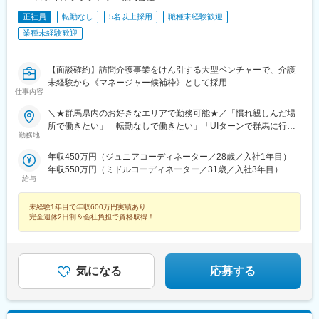
正社員
転勤なし
5名以上採用
職種未経験歓迎
業種未経験歓迎
【面談確約】訪問介護事業をけん引する大型ベンチャーで、介護
未経験から《マネージャー候補枠》として採用
仕事内容
＼★群馬県内のお好きなエリアで勤務可能★／「慣れ親しんだ場
所で働きたい」「転勤なしで働きたい」「UIターンで群馬に行き
勤務地
たい」などのご希望を、ぜひお聞かせください♪【勤務地一覧】前
橋市、高崎市、桐生市、伊勢崎市、太田市、沼田市、館林市、渋
年収450万円（ジュニアコーディネーター／28歳／入社1年目）
川市、藤岡市、富岡市、安中市、榛東村、吉岡町、上野村、下仁
年収550万円（ミドルコーディネーター／31歳／入社3年目）
田町、甘楽町、中之条町、高山村、昭和村、玉村町、板倉町、明
給与
和町、千代田町、大泉町、みどり市、東吾妻町、みなかみ町、邑
楽町※希望勤務地を踏まえて配属決定します※受動喫煙対策あり＝
未経験1年目で年収600万円実績あり
＝＝☆将来的に全国のご希望勤務地へUIターン可能・初期費用会
完全週休2日制＆会社負担で資格取得！
社負担等の移住支援あり（規定有）・UIターン転勤希望者への年
間の支援あり（規定有）☆マイカー通勤手当あり（1回200円）
気になる
応募する