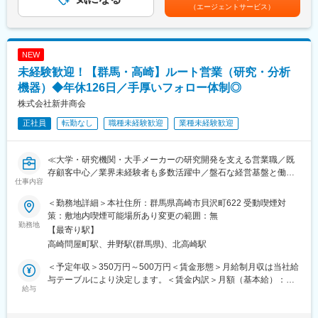
も目安の金額であり、選考を通じて上下する可能性があります。
中途入社向け研修（理念、接遇、リスクマネジメント）、フォロ
■会社概要
（エージェントサービス）
月給(月額)は固定手当を含めた表記です。
ーアップ研修（2～3年目薬剤師）、新人教育共通プログラム（慢
https://www.youtube.com/watch?v=Ge4KiEjNYaM
性腎臓病、糖尿病）、管理薬剤師研修（マネジメント、財務な
■採用サイト内動画ページ
ど）、ブロック長研修（成長戦略、営業力）、接遇研修、病院研
https://trim-saiyo.jp/movie/
NEW
修、EBM（Evidence-Based Medicine）研修、オンライン症例検
討会、シンポジウム開催
未経験歓迎！【群馬・高崎】ルート営業（研究・分析
変更の範囲：会社の定める業務
機器）◆年休126日／手厚いフォロー体制◎
■働き方
株式会社新井商会
・年間休日122日、残業少ない（平均残業12時間程度、繁忙期：
15時間程度）
正社員
転勤なし
職種未経験歓迎
業種未経験歓迎
・有給を非常に取りやすい雰囲気で、仕事とプライベートの両立
がしやすい環境です◎
≪大学・研究機関・大手メーカーの研究開発を支える営業職／既
■社風
存顧客中心／業界未経験者も多数活躍中／盤石な経営基盤と働き
仕事内容
風通しや人間関係が良好です。
やすさが魅力≫
上長との面談も多く開催しているためフランクに話せる職場環境
＜勤務地詳細＞本社住所：群馬県高崎市貝沢町622 受動喫煙対
です◎
★本求人のポイント★
策：敷地内喫煙可能場所あり変更の範囲：無
◎創業70年以上・大手企業との取引多数！安定した経営基盤！
勤務地
【最寄り駅】
■応募者にメッセージ
◎営業職の離職者20年以上ゼロ｜定着率抜群の職場環境
高崎問屋町駅、井野駅(群馬県)、北高崎駅
「あれ○○さん。お薬の量減りましたね！」
◎メリハリをつけて働ける環境！年間休日126日／完全週休2日制
「そうなのよ、先生も、大丈夫そうですねって！」
（土日祝）／福利厚生充実／直行直帰可！
＜予定年収＞350万円～500万円＜賃金形態＞月給制月収は当社給
「良かったですね、あともう少し頑張りましょう！」
◎ノルマなし！顧客との関係構築・課題解決を重視した営業スタ
与テーブルにより決定します。＜賃金内訳＞月額（基本給）：
「でも、あなたに会えなくなるのは寂しいわ～」
イル！
給与
220,000円～300,000円＜月給＞220,000円～300,000円＜昇給有
こんな他愛もない雑談ですが、多くの方にとっては心の支えにな
無＞有＜残業手当＞有賃金はあくまでも目安の金額であり、選考
ります。
■業務概要