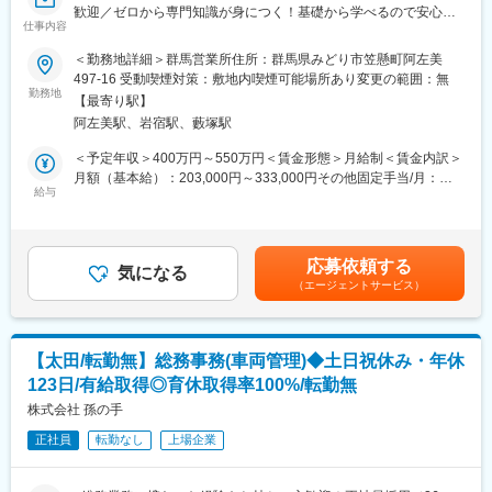
歓迎／ゼロから専門知識が身につく！基礎から学べるので安心／
トしています。CRCとしてのスキルアップも、一度に同じ施設内
・ブロックマネージャー（年収800～900万円）
仕事内容
社会貢献度バツグン】
の別の疾患領域のプロジェクトを担当することもでき、幅広い経
・ゼネラルマネージャー（年収900～1200万円）
験を積むことや、スペシャリストとして特定の疾患領域の専門的
＜勤務地詳細＞群馬営業所住所：群馬県みどり市笠懸町阿左美
＜求人のポイント＞
な経験を積んでいくことも可能です。また、グループの垣根を超
変更の範囲：会社の定める業務
497-16 受動喫煙対策：敷地内喫煙可能場所あり変更の範囲：無
◎医療知識ゼロからスタートOK。メーカー研修・勉強会で着実に
えCRCからSMAやCRAへのキャリアチェンジにとどまらず、先端
勤務地
【最寄り駅】
成長
医療の研究員への転身など、事業の枠をこえ新たなキャリアにチ
阿左美駅、岩宿駅、藪塚駅
◎既存顧客中心。病院・クリニックと長く信頼関係を築く深耕型
ャレンジされている方もいらっしゃいます。
営業
【業績好調で安定したグループ基盤】
＜予定年収＞400万円～550万円＜賃金形態＞月給制＜賃金内訳＞
◎医療現場を支える社会貢献性の高い仕事
・25周年を迎えたアイロムグループでは先端医療事業・臨床開発
月額（基本給）：203,000円～333,000円その他固定手当/月：
支援事業（CRO・SMO）・メディカルサポートなど多角的な事業
給与
20,000円固定残業手当/月：27,000円～39,000円（固定残業時間
■業務内容
展開でグループシナジーを発揮。23年3月度決算で過去最高益を
20時間0分/月）超過した時間外労働の残業手当は追加支給＜月給
群馬県内の病院やクリニックを訪問し、医療機器の提案から導入
更新。来期も過去最高益を更新する予定で増収増益が続いていま
＞250,000円～392,000円（一律手当を含む）＜昇給有無＞有＜残
後のフォローまで担当いただきます。
す。
業手当＞有＜給与補足＞■賞与：年1回（会社業績による）賃金は
応募依頼する
医師や看護師、臨床検査技師の方々とコミュニケーションを取り
気になる
あくまでも目安の金額であり、選考を通じて上下する可能性があ
（エージェントサービス）
ながら、
変更の範囲：会社の定める業務
ります。月給(月額)は固定手当を含めた表記です。
「こういう機器があれば業務を効率化できる」 「新しい設備を導
入したい」
といったニーズを伺い、最適な製品を提案します。
【太田/転勤無】総務事務(車両管理)◆土日祝休み・年休
123日/有給取得◎育休取得率100%/転勤無
<具体的には>
・既存取引先（病院・クリニック）への定期訪問
株式会社 孫の手
・医師・技師へのヒアリング、課題や要望の把握
正社員
転勤なし
上場企業
・医療機器のご提案、デモンストレーションの実施
・見積作成、受注対応
・納品立ち会い、操作説明、アフターフォロー