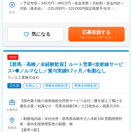
■具体的には：
＜予定年収＞340万円～460万円＜賃金形態＞月給制＜賃金内訳＞
【サポート体制】
◎当社製品のおすすめ
月額（基本給）：235,000円～320,000円固定残業手当/月：
■充実した研修制度：入社後は座学と実技研修で基礎から学べま
既にお付き合いのあるお客様（JA様など）に対して、
給与
17,000円（固定残業時間10時間0分/月～8時間21分/月）超過した
す。
「こんな商品があります」
時間外労働の残業手当は追加支給＜月給＞252,000円～337,000円
■チームでのサポート：現場では先輩スタッフが丁寧に指導しま
「こう使うと、生活がもっと快適になります」
（一律手当を含む）＜昇給有無＞有＜残業手当＞有＜給与補足＞※
す。
といった形で、商品をご提案します。
経験やスキルを考慮の上、当社規定により決定いたします。■昇
■資格取得支援：業務に必要な知識を深めるための資格取得も会社
応募依頼する
※飛び込み営業や新規開拓はありません。
気になる
給：年1回■賞与：年2回賃金はあくまでも目安の金額であり、選
がサポートします。
（エージェントサービス）
メインで扱う商品は、補聴器や健康機器など。
考を通じて上下する可能性があります。月給(月額)は固定手当を含
実際に商品に触れながら、その良さを伝えていきます。
めた表記です。
【配属先】
下記エリア内の契約病院に配属となります。お住まいから通勤可
◎イベントの企画運営
NEW
能な施設を優先的に配慮します。通勤時間の目安は 1時間40分以
展示会や体験イベントなどを企画し、来場された方に商品を体験
内 です。
【群馬・高崎／未経験歓迎】ルート営業<放射線サービ
してもらう
■関東：東京・神奈川・埼玉・千葉・茨城・栃木・群馬
健康に関する相談を受けていただきます。
ス>◆ノルマなし／賞与実績6.7ヶ月／転勤なし
など、人と直接関わりながら製品の魅力を伝える仕事です。
ラジエ工業株式会社
【魅力】
「人前で話すのが好き」「イベントが好き」な方は特に活躍でき
■国内唯一の滅菌装置の専門メーカーとして長年の実績があり、大
正社員
転勤なし
職種未経験歓迎
業種未経験歓迎
ます。
型の高圧蒸気滅菌装置では国内シェア約30％を誇ります。
■高度な製造技術をベースに最新の技術を取り入れた装置を次々に
■働く環境：
開発、提供しています。営業から製品企画、開発製造、サポート
【国内最大級の放射線総合照射サービス会社／腰を据えて働ける
営業未経験の方でも安心して成長いただける環境です。実際に、
まで社内一貫体制を整えています。
優良企業／知識ゼロ・営業未経験OK／土日祝休み／残業月20h程
営業未経験からスタートした社員も多く在籍しています。商品知
仕事内容
度／直行直帰OK／腰を据えて長く働ける環境】
識はゼロからレクチャーや話し方・提案の仕方も先輩が丁寧にサ
変更の範囲：会社の定める業務
ポートいただけます。また慣れるまでは同行営業いたします。
＜勤務地詳細＞本社住所：群馬県高崎市大八木町168 受動喫煙対
＜求人のポイント！＞
策：屋内全面禁煙変更の範囲：無
●未経験スタートが半数以上。専門知識は入社後にじっくり習得
勤務地
■当社の製品（一部抜粋）：
【最寄り駅】