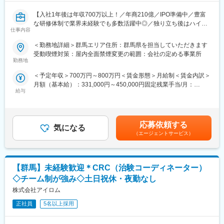
全てをお任せすることはありませんのでご安心ください。
【入社1年後は年収700万以上！／年商210億／IPO準備中／豊富
■充実した研修制度：
な研修体制で業界未経験でも多数活躍中◎／独り立ち後はハイブ
『IMSスクール』というグループ全体の研修制度があり、入職後
仕事内容
リッドワーク（リモート×出社）も可能】
にしっかりと医療知識を習得することができます。知識やスキル
＜勤務地詳細＞群馬エリア住所：群馬県を担当していただきます
を深める機会が豊富で、職場全体でスキルアップに励んでいま
重度障害のある方や高齢者の方等に医療的ケアサービスを行う訪
受動喫煙対策：屋内全面禁煙変更の範囲：会社の定める事業所
す。職員同士の関係もフラットで、上司や先輩に相談しやすく、
問介護事業を提供する当社にて、複数の都道府県を束ねたブロッ
勤務地
提案もしやすい環境が整っています。また、同僚とのコミュニケ
クの運営と責任売り上げの管理業務をお任せするブロックマネー
ーションも活発で、業務の効率化や改善に取り組むことができま
＜予定年収＞700万円～800万円＜賃金形態＞月給制＜賃金内訳＞
ジャー候補を募集します。
す。さらに、後輩職員の指導役を担当する機会もあり、リーダー
月額（基本給）：331,000円～450,000円固定残業手当/月：
★下記インタビューをぜひご覧ください！
シップや指導力を高める場も提供されています。学びの場が充実
給与
120,000円（固定残業時間45時間0分/月）超過した時間外労働の
https://eustylelab.co.jp/features/vol1
しており、職場全体で成長を支援する文化が根付いています。
残業手当は追加支給＜月給＞451,000円～570,000円（一律手当を
含む）＜昇給有無＞有＜残業手当＞有＜給与補足＞■年1回の査定
【業務内容】
■将来のキャリアパス：
有■賞与：年2回※前職給与を考慮※経験・スキル・スタートポジシ
・部門の運営、売上管理
応募依頼する
毎年多くの産休・育休取得実績があり、女性が多数活躍している
気になる
ョンにおいて異なる※評価により昇格・昇給あり※エリアにより地
・営業活動
（エージェントサービス）
職場です。様々な制度を利用して、長期的なキャリア形成が可能
域加算手当分が異なる※時間外手当は別途全額支給賃金はあくまで
・サービス提供管理・保守
です。「専門知識を身に付けて長く働きたい」「経営管理やマネ
も目安の金額であり、選考を通じて上下する可能性があります。
・ご利用者様やご家族へのヒアリング、サービス設計・立上げ
ジメントの管理職を目指したい」など、希望に応じたキャリア形
月給(月額)は固定手当を含めた表記です。
・ケアマネージャーや医療機関、福祉事業所、行政等との調整
成をサポートします。非正規雇用から正社員へのキャリアアップ
【群馬】未経験歓迎＊CRC（治験コーディネーター）
・スタッフの採用・指導・育成
も応援します。※正社員登用率ほぼ100%
・各種プロジェクトへの参加
◇チーム制が強み◇土日祝休・夜勤なし
※担当エリアは選考時の希望を考慮の上、決定します。
株式会社アイロム
【入社直後の流れ】
正社員
5名以上採用
入社後は首都圏（東京・神奈川・埼玉）、福岡、大阪、兵庫のい
ずれかの事業所にて、6か月間のマネージャー養成研修を行いま