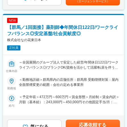
型の高圧蒸気滅菌装置では国内シェア約30％を誇ります。
（エージェントサービス）
■未経験の方も歓迎です。異業種・営業未経験から入社された方も
月・12月）基本給の3ヶ月分程度を想定賃金はあくまでも目安の
■高度な製造技術をベースに最新の技術を取り入れた装置を次々に
多数活躍中です。※入社直後からトレーナーが1名つきます。商品
金額であり、選考を通じて上下する可能性があります。月給(月額)
開発、提供しています。営業から製品企画、開発製造、そしてサ
説明のトーク練習や営業同行を行います。
は固定手当を含めた表記です。
ポートまで社内一貫体制を整えており、国公立病院、大学病院、
■成績等に応じて若くしてのキャリアアップが可能です。(30代で
NEW
医療研究機関及び医療機器・大手製薬メーカーの顧客の要望に応
の支店長登用実績多数あり)
【群馬／1回面接】薬剤師◆年間休日122日/ワークライ
えています。
■固定給に加え、販売実績に応じたインセンティブ制度がありま
す。
フバランス◎安定基盤/社会貢献度◎
変更の範囲：会社の定める業務
全体平均で年間約50万円の支給実績があり、成果に応じてさらに
株式会社なの花東日本
高収入を目指すことも可能です。
正社員
入社後すぐに数字を任せるのではなく、研修・同行を経て段階的
に目標を持っていただきます。
■転勤は基本的にありません。(管理職になった場合、打診可能性
～全国展開のグループ法人で安定した経営/年間休日122日/ワーク
はありますが意向に沿います。)
ライフバランス◎/ブランクOK/資格を活かして活躍/転居を伴う異
仕事内容
動なし～
【中途入社者アンケート】
■入社を決めた理由
＜勤務地詳細＞群馬県内の店舗住所：群馬県 受動喫煙対策：屋内
■職務内容
（1）社会貢献できる・お客様に喜んで頂ける
全面禁煙変更の範囲：会社の定める事業所
薬剤師としての業務全般をお任せしていきます。
勤務地
（2）安定性・信頼性
店舗にて、調剤・服薬指導・薬歴管理・在宅訪問・オンライン服
（3）面接官・人
＜予定年収＞472万円～600万円＜賃金形態＞月給制＜賃金内訳＞
薬指導等を行っていただきます。
■働いてみて感じた魅力
月額（基本給）：243,000円～450,000円その他固定手当/月：
1人1台iPadを配布し、薬歴を管理しております。
（1）人間関係が良い、先輩が親切
給与
90,000円＜月給＞333,000円～540,000円＜昇給有無＞有＜残業手
※ご自宅からの通勤距離を考慮して店舗へ配属しますのでご安心く
（2）社会貢献できる、客様に喜んで頂ける・応援頂ける
当＞有＜給与補足＞※年齢、前職給与、経験・能力により決定しま
ださい。（転居を伴う異動はございません）
（3）様々な業界の普段会えない役職者に会える
す。■賞与：年2回（計 基本給3か月分※過去実績）■昇給：年1回■
薬剤師手当 50000円/月 地域手当 40000円/月賃金はあくまで
■研修制度
応募依頼する
【企業紹介WEBページ】
気になる