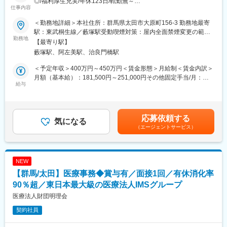
◎/福利厚生充実/年休123日/転勤無～
補修工事等
・初期から後期まで幅広いステージのパイプラインが多数あり
仕事内容
（12の開発パイプラインのうち7割以上がバイオ医薬品 ※内3つ
■職務内容：当社の人事労務担当として従事いただきます。
変更の範囲：会社の定める業務
の細胞遺伝子治療薬を含む)、開発プロジェクトの担当機会が多
＜勤務地詳細＞本社住所：群馬県太田市大原町156-3 勤務地最寄
入社する方の経験や適性に合わせて下記業務をお任せしていく予
く、効率的に経験を積むことができます。
駅：東武桐生線／藪塚駅受動喫煙対策：屋内全面禁煙変更の範
定です。
勤務地
・グローバルプロジェクトにおいては、海外現地法人、製造委託
囲：会社の定める事業所
【最寄り駅】
・給与計算
先等のステークホルダーとの協業経験を積むことができ、各国の
藪塚駅、阿左美駅、治良門橋駅
・勤怠管理（残業時間集計及び有給休暇管理等）
レギュレーションに関する最新の知識・経験を獲得する機会が得
・新入社員の資格取得手続き
られます
＜予定年収＞400万円～450万円＜賃金形態＞月給制＜賃金内訳＞
・退職社員の喪失手続き
・投与デバイス・コンビネーション製品の設計や新規剤形ならび
月額（基本給）：181,500円～251,000円その他固定手当/月：
・各種届作成
給与
に新規投与経路など、革新的な技術開発に挑戦できます
11,000円～12,000円固定残業手当/月：53,000円～60,000円（固
・採用関連全般（面接準備対応、入社手続き書類準備等）
定残業時間31時間0分/月）超過した時間外労働の残業手当は追加
・備品管理（制服等）
■当社について
支給＜月給＞245,500円～323,000円（一律手当を含む）＜昇給有
・電話対応等
抗体技術を核としたバイオ医薬の研究開発力と製造技術を強み
無＞有＜残業手当＞有＜給与補足＞※固定残業手当は月、31時
応募依頼する
気になる
に、次世代抗体医薬・低分子創薬・核酸医薬・再生医療の4つのを
間、53,000円 ～ 60,000円を支給 超過した時間外労働の残業手
（エージェントサービス）
■補足
モダリティの開発を推進しています。骨／ミネラル・血液がん・
当は追加支給※給与額につきましては、スキルや経験によって決定
※使用しているシステム
希少疾患領域を重点領域に定め、革新的新薬の創出を通じて世界
します。■賞与：有（年間：約3ヶ月分）賃金はあくまでも目安の
勤怠・労務システム：MJS＋クロシオン
の健康に貢献する日本発のグローバル企業を目指しています。
金額であり、選考を通じて上下する可能性があります。月給(月額)
は固定手当を含めた表記です。
NEW
■入社後
変更の範囲：会社の定める業務
【群馬/太田】医療事務◆賞与有／面接1回／有休消化率
OJTや引継ぎなどを通して業務を覚えていただきます。入社して3
か月程は丁寧に教えてもらえる環境です。
90％超／東日本最大級の医療法人IMSグループ
医療法人財団明理会
■組織構成
契約社員
総務部の中に部長1名（男性）メンバー4名（男性：3名、女性：1
名）