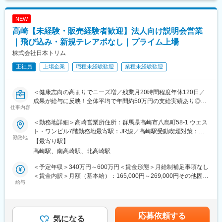
とができない為、「回収→洗浄→滅菌→配給」といった一連の業
務を行って頂き、安全で確実な滅菌器材の提供を行っています。
NEW
＜手術室サポート業務とは＞
高崎【未経験・販売経験者歓迎】法人向け説明会営業
医療従事者の方々が次の手術に専念できるように手術室内の清掃
｜飛び込み・新規テレアポなし｜プライム上場
や物品補充、ガウン介助といった業務を幅広く行い手術室運営を
株式会社日本トリム
サポートしています。
正社員
上場企業
職種未経験歓迎
業種未経験歓迎
【配属先について】
下記エリア内の契約病院に配属となります。現在のお住まいから
通勤可能な施設を優先的に配慮します。通勤時間の目安は 1時間
＜健康志向の高まりでニーズ増／残業月20時間程度年休120日／
40分以内 です。
成果が給与に反映！全体平均で年間約50万円の支給実績あり◎＞
仕事内容
■関東：東京都・神奈川県・埼玉県・千葉県・茨城県・栃木県・群
馬県
【仕事の内容】
＜勤務地詳細＞高崎営業所住所：群馬県高崎市八島町58-1 ウエス
当社は、東証プライム上場の電解水素水整水器メーカーです。
ト・ワンビル7階勤務地最寄駅：JR線／高崎駅受動喫煙対策：屋
【キャリアパス】
今回募集するのは、法人企業の従業員様向けに製品説明会・体験
勤務地
内全面禁煙変更の範囲：会社の定める事業所
【最寄り駅】
経験を積んだ後は、リーダー業務や施設責任者としてご活躍いた
会を行う営業職です。
高崎駅、南高崎駅、北高崎駅
だき、将来的には複数の施設をまとめるようなエリアマネージャ
新規飛び込みや無作為なテレアポではなく、代理店からの紹介先
ーや、院内業務のスペシャリストとしてキャリアを築くことが可
やお問い合わせのあった法人様が中心です。
＜予定年収＞340万円～600万円＜賃金形態＞月給制補足事項なし
能です。
入社後は専任トレーナーがつき、商品知識・説明トーク・商談の
＜賃金内訳＞月額（基本給）：165,000円～269,000円その他固定
加えて、人材教育や品質管理といった後方支援の仕事へのキャリ
進め方を同行しながら学べます。
給与
手当/月：20,000円固定残業手当/月：54,000円～131,000円（固定
アチェンジといった多様なキャリア選択肢がございます。
これまでのご経験を活かし、安定した上場企業で成果に応じた収
残業時間40時間0分/月）超過した時間外労働の残業手当は追加支
入アップを目指せる環境です。
給＜月給＞239,000円～420,000円（一律手当を含む）＜昇給有無
【同社の魅力ポイント】
＞有＜残業手当＞有＜給与補足＞■固定給に加え、販売実績に応じ
応募依頼する
■国内唯一の滅菌装置の専門メーカーとして長年の実績があり、大
【求人ポイント◎】
気になる
たインセンティブ制度があります。■昇給年１回■賞与：年2回（7