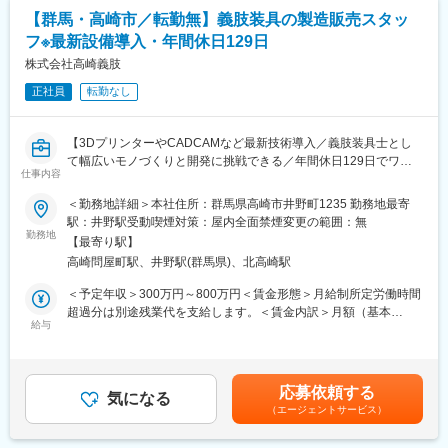
【群馬・高崎市／転勤無】義肢装具の製造販売スタッ
フ※最新設備導入・年間休日129日
株式会社高崎義肢
正社員
転勤なし
【3DプリンターやCADCAMなど最新技術導入／義肢装具士とし
て幅広いモノづくりと開発に挑戦できる／年間休日129日でワー
仕事内容
クライフバランスも充実】
■業務概要
＜勤務地詳細＞本社住所：群馬県高崎市井野町1235 勤務地最寄
当社の義肢装具製造販売スタッフとして、義肢装具士免許を活か
駅：井野駅受動喫煙対策：屋内全面禁煙変更の範囲：無
し、医療機関と連携しながら患者様のサポートや義肢・装具の企
勤務地
【最寄り駅】
画・製造・適合・アフターケアまで一貫してご担当いただきま
高崎問屋町駅、井野駅(群馬県)、北高崎駅
す。医師の処方に基づいた患者様対応や、3Dプリンター、
CADCAMなどの最新設備を活用した研究・開発業務まで、幅広く
＜予定年収＞300万円～800万円＜賃金形態＞月給制所定労働時間
関われる点が特徴です。
超過分は別途残業代を支給します。＜賃金内訳＞月額（基本
■業務詳細
給与
給）：230,000円～500,000円＜月給＞230,000円～500,000円＜
・病院や医療機関と連携し、患者様の型取りや装具の適合、集金
昇給有無＞有＜残業手当＞有賃金はあくまでも目安の金額であ
などの現場業務
り、選考を通じて上下する可能性があります。月給(月額)は固定手
・ご来社いただいた方やご自宅訪問でのサポート業務
当を含めた表記です。
応募依頼する
・既成品やオーダーメイド義肢装具の研究・開発や新製品開発
気になる
（エージェントサービス）
・3DプリンターやCADCAM、ORTENMAKEを活用したデジタル
モデリング、設計、製造