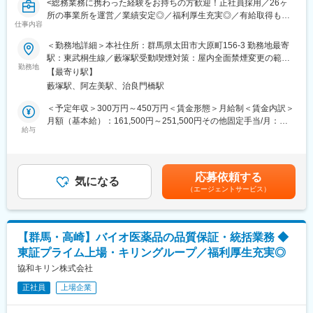
<総務業務に携わった経験をお持ちの方歓迎！正社員採用／26ヶ
所の事業所を運営／業績安定◎／福利厚生充実◎／有給取得も取
<製品>
仕事内容
りやすく、育休は100%>
超音波診断装置、画像診断システム、CT、MRI、マンモグラフィ
＜勤務地詳細＞本社住所：群馬県太田市大原町156-3 勤務地最寄
ー、麻酔器など
◆業務概要：
駅：東武桐生線／藪塚駅受動喫煙対策：屋内全面禁煙変更の範
当社の総務事務職として社用車の車両管理業務を中心に総務業務
勤務地
囲：会社の定める事業所
■入社後のサポート体制
【最寄り駅】
を担当していただきます。
入社後は先輩社員とのOJTを中心に、基礎から丁寧に指導しま
藪塚駅、阿左美駅、治良門橋駅
す。
◆業務詳細：
＜予定年収＞300万円～450万円＜賃金形態＞月給制＜賃金内訳＞
医療業界・医療機器の知識は入社時点では不要です！
・車両台帳の管理
月額（基本給）：161,500円～251,500円その他固定手当/月：
・営業事務のサポートや先輩社員との同行
・ガソリンカードや自動車保険の管理
給与
21,000円～23,000円固定残業手当/月：34,900円～52,000円（固
・メーカー主催の勉強会、製品研修
・事故受付対応、報告書作成
定残業時間26時間0分/月）超過した時間外労働の残業手当は追加
未経験スタートの社員も多く、「分からない前提」で育てる文化
・保険申請窓口
支給＜月給＞217,400円～326,500円（一律手当を含む）＜昇給有
が根付いているため、安心して成長できます。
・その他総務業務全般
無＞有＜残業手当＞有賃金はあくまでも目安の金額であり、選考
応募依頼する
※保険業界や業界出身でなくても保険業務に携わるご経験をされて
気になる
を通じて上下する可能性があります。月給(月額)は固定手当を含め
■配属部署
（エージェントサービス）
いる方であればご経験を存分に活かすことができます。
た表記です。
・群馬営業所は営業2名事務1名で構成されております。
・中途入社が中心で、風通しがよく、アットホームな環境です。
◆働き方について：
本求人は正社員採用になりますが、子育て中や介護中などフルタ
■働きやすさも大切に
【群馬・高崎】バイオ医薬品の品質保証・統括業務 ◆
イムで働けなくなってしまった場合はパートタイムへの切り替え
・年間休日120日、土日祝休み。
東証プライム上場・キリングループ／福利厚生充実◎
も可能です。そのため家庭環境などに応じて働き方については柔
・残業は月平均20時間程度と、プライベートとの両立も可能。
軟に対応させていただきますのでご安心ください。
協和キリン株式会社
・マイカー通勤OKで、土浦市エリアで腰を据えて働きたい方にも
最適です。
正社員
上場企業
◆組織体制
組織の人数：10名（管理本部）
■本ポジションのやりがい