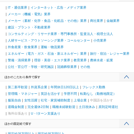
IT・通信業界
インターネット・広告・メディア業界
メーカー（機械・電気）業界
メーカー（素材・化学・食品・化粧品・その他）業界
商社業界
金融業界
建設・プラント・不動産業界
コンサルティング・リサーチ業界・専門事務所・監査法人・税理士法人
人材サービス・アウトソーシング業界・コールセンター
小売業界
外食産業・飲食業界
運輸・物流業界
エネルギー（電力・ガス・石油・新エネルギー）業界
旅行・宿泊・レジャー業界
警備・清掃業界
理容・美容・エステ業界
教育業界
農林水産・鉱業
公社・官公庁・学校・研究施設
冠婚葬祭業界
その他
ほかのこだわり条件で探す
第二新卒歓迎
外資系企業
年間休日120日以上
フレックス勤務
管理職・マネジャー
英語を活かす
学歴不問
転勤なし（勤務地限定）
服装自由
女性活躍
社宅・家賃補助制度
上場企業
中国語を活かす
退職金制度
完全週休2日制
職種未経験歓迎
土日祝休み
原則定時退社
海外出張あり
U・Iターン支援あり
ほかの固定給で探す
固定給25万円以上
固定給35万円以上