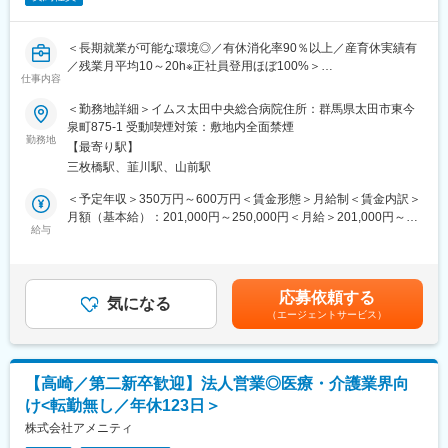
■CRCの魅力：
・CRCは医療行為を行うわけではございませんが、患者様により
近い立場で新薬開発のサポートを行います。まだ世に出る前の薬
＜長期就業が可能な環境◎／有休消化率90％以上／産育休実績有
を、患者様に投与して状態が良くなり、更にはその薬が色んな
／残業月平均10～20h※正社員登用ほぼ100%＞
方々に使用される状況は貢献度が非常に高くやりがいが感じられ
仕事内容
■募集背景：
るお仕事です。
IMSグループがより一層、地域の皆さまの健康をサポートしてい
＜勤務地詳細＞イムス太田中央総合病院住所：群馬県太田市東今
・病院での業務がメインとなりますが事務作業の業務もある程度
くには、仲間を増やすことが必要不可欠です。その為に、縁の下
泉町875-1 受動喫煙対策：敷地内全面禁煙
発生する為ビジネススキルやPCスキルなどの汎用的な能力も身に
の力持ちである「事務職」のメンバーを増員したく、募集をスタ
勤務地
付きやすく、また様々な方々とコミュニケーションを取るため、
【最寄り駅】
ートいたしました！
そのようなスキルも身に付きます。
三枚橋駅、韮川駅、山前駅
■業務概要：
＜予定年収＞350万円～600万円＜賃金形態＞月給制＜賃金内訳＞
■担当エリア：
総務課スタッフとして、労務業務やヘルプデスクをお任せしま
月額（基本給）：201,000円～250,000円＜月給＞201,000円～
群馬、埼玉北部の当社提携医療機関
す。職員からの相談・質問対応や電話対応などを通じて、病棟ス
給与
250,000円＜昇給有無＞有＜残業手当＞有＜給与補足＞※経験・ス
現在、群馬エリアを10名で担当しております。
タッフのサポートを行います。
キル・年齢などを十分に考慮して決定します。■昇給：年1回（4
月）■賞与：年2回（7月・12月）3.7ヶ月分 ※令和5年度実績賃金
■受託領域：
■業務内容：
はあくまでも目安の金額であり、選考を通じて上下する可能性が
・中枢神経などの精神科領域が中心（統合失調症、双極性障害、
応募依頼する
医師や看護師、コメディカルスタッフが安心して働ける環境を整
気になる
あります。月給(月額)は固定手当を含めた表記です。
うつ病、認知症関連、発達障害、てんかん）
（エージェントサービス）
えることが総務課の役割です。労務・採用・物品管理・ヘルプデ
他、受託実績
スクといった業務に加え、毎月の給与計算や行政調査への対応、
・内分泌代謝（糖尿病、脂血異常症）
病院行事の運営など、総務課全員で協力して取り組む業務も多岐
・皮膚科（乾癬、疣贅、アトピー性皮膚炎等）
にわたります。病院の業務に携わることで、医療の知識も自然と
・呼吸器（喘息、COPD等）
【高崎／第二新卒歓迎】法人営業◎医療・介護業界向
身に付けることができます。現在30～40代のスタッフが活躍中で
・耳鼻咽喉科（慢性副鼻腔炎等）
け<転勤無し／年休123日＞
す！
・眼科（加齢黄斑変性症、緑内障等）
株式会社アメニティ
・その他、臨床研究等
■業務詳細：