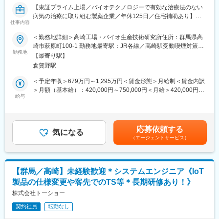
※コミュニケーションも取りやすい環境でわからないことはすぐに
◎医療現場を支える社会貢献性
【東証プライム上場／バイオテクノロジーで有効な治療法のない
聞くことができます！
自分が提案した機器が病気の発見や治療に活用されます。
病気の治療に取り組む製薬企業／年休125日／住宅補助あり】
仕事内容
医療従事者から直接感謝の言葉をいただく機会も多く、大きなや
◆当社の魅力について
りがいを感じられます。
■業務内容
＜勤務地詳細＞高崎工場・バイオ生産技術研究所住所：群馬県高
（1）仕事とプライベートを両立できる！
◎専門知識が身につき市場価値が高まる
GMPに沿った品質保証業務
崎市萩原町100-1 勤務地最寄駅：JR各線／高崎駅受動喫煙対策：
当社は完全週休2日制（土日祝休み・年間休日123日）で有給取得
医療機器や医療業界の知識は一生モノ。
以下に示した業務の内、ご経験に合わせて業務内容を決定致しま
勤務地
屋内全面禁煙変更の範囲：会社の定める事業所
率もよく、育休取得率については100%となっております。そのた
【最寄り駅】
将来的にも安定したキャリア形成が可能です。
す。
め長期的に就業ができます！
倉賀野駅
・異常・逸脱
変更の範囲：会社の定める業務
・変更管理
＜予定年収＞679万円～1,295万円＜賃金形態＞月給制＜賃金内訳
（2）保険業界や業務経験を活かすことができる！
・バリデーション
＞月額（基本給）：420,000円～750,000円＜月給＞420,000円～
本業務は保険周りの仕事をお任せするため、保険業界にいらっし
・出荷管理
給与
750,000円＜昇給有無＞有＜残業手当＞有＜給与補足＞※年収は個
ゃった方などはご経験を存分に活かすことができます。
・品質情報
人の年齢、能力、経験、ご担当いただく業務等を踏まえ、検討さ
・教育
せていただきます。 ※ 住宅補助※賃料の3割程度が本人負担部分と
（3）中途採用の方でもどんどん活躍できる環境
・文書管理
なります：※家賃上限額…62,000円（群馬・独身/単身）、88,000
経験者でも未経験者でもどんな方でも働ける環境が整っていま
応募依頼する
・サプライヤ管理
気になる
円（群馬・3人以下）、108,000円（群馬・4人以上） 賃金はあく
す！当社社員の中途入社比率は90%を超えており、多様なバック
（エージェントサービス）
・自己点検
までも目安の金額であり、選考を通じて上下する可能性がありま
グランドをお持ちの方が中途入社されているためなじみやすい環
・当局対応／薬制
す。月給(月額)は固定手当を含めた表記です。
境となっております。
・CAPA管理
・品質リスクマネジメント
変更の範囲：会社の定める業務
【群馬／高崎】未経験歓迎＊システムエンジニア《IoT
・その他
製品の仕様変更や客先でのTS等＊長期研修あり！》
■ポジションの魅力
株式会社トーショー
グローバルスペシャリティファーマとして発展する当社の中核と
契約社員
転勤なし
なる製造所において、業務プロセスの継続的改善のための活動へ
参画するとともに、バイオ医薬品の品質保証業務に関する幅広い