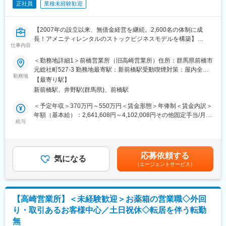
正社員
業種未経験歓迎
【労務】
変更の範囲：会社の定める業務
・病院職員の入社時や退社時の社会保険手続き
・人事データの管理
【2007年の設立以来、無借金経営を継続。2,600名の体制に成
・異動や出産、労災発生時の手続き
長！アメニティレンタルのストックビジネスモデルを構築】
【ヘルプデスク】
仕事内容
事業のさらなる拡大を見据え、各営業所における営業体制の強化
・病院内のシステムやサーバ、ネットワーク、PCの運用管理
を図るため、このたび新たな仲間をお迎えすることとなりまし
＜勤務地詳細1＞前橋営業所（旧高崎営業所）住所：群馬県前橋市
・問い合わせ対応など、院内のシステム運用業務
た。
元総社町527-3 勤務地最寄駅：新前橋駅受動喫煙対策：屋内全面
勤務地
禁煙＜勤務地詳細2＞前橋営業所（旧高崎営業所）住所：群馬県前
■充実した研修制度：
【最寄り駅】
■業務詳細：
橋市元総社町527-3 勤務地最寄駅：新前橋駅受動喫煙対策：屋内
異業種からの転職率は驚異の96％！『IMSスクール』というグル
新前橋駅、井野駅(群馬県)、前橋駅
病院や介護施設に向けて、入院・入所時に必要な衣類やタオル、
全面禁煙変更の範囲：本文参照
ープ全体の研修制度があり、入職後にしっかりと医療知識を習得
日用品などをレンタルできる「アメニティサポートシステム」を
＜予定年収＞370万円～550万円＜賃金形態＞年俸制＜賃金内訳＞
できるため、業界未経験者でも安心して働ける環境です。非正規
提案する営業です。ニーズに応じて、人材派遣・紹介サービスや
年額（基本給）：2,641,608円～4,102,008円その他固定手当/月：
雇用から正社員へのキャリアアップも応援します。※正社員登用ほ
院内売店の運営代行サービスも提案していきます。
給与
30,000円固定残業手当/月：58,200円～86,500円（固定残業時間
ぼ100%
30時間0分/月）超過した時間外労働の残業手当は追加支給＜月額
主な営業活動は新規提案営業と既存フォローの両輪です。 社会貢
＞308,334円～458,334円（12分割）（一律手当を含む）＜昇給有
■将来のキャリアパス：
献性も高く、今後の高齢化社会において成長が見込める成長産業
無＞有＜残業手当＞有＜給与補足＞※経験・能力・前職の給与など
病院の業務の中で、患者の治療以外を支えるのが「事務職」で
応募依頼する
です。 また、病院や介護施設の業務軽減に貢献する事で、患者
気になる
を考慮するため上下する可能性があります・評価：年2回（4月・
す。今回募集している「総務課」も事務職の一つです。その他に
（エージェントサービス）
様、利用者様へのサービス向上に直結する為、大変やりがいのあ
10月/売上実績だけでなく取り組み姿勢や提案プロセスなどの定性
も、医療事務を担当する「医事課」、病院の広報を担当する「地
るお仕事です。
評価も重視）・年収例：370-480万円(主任/入社2-3年)⇒420-550
域医療連携室」、医師のサポートを行う「医局秘書」などの部署
万円(係長/入社3-5年)賃金はあくまでも目安の金額であり、選考を
があります。
■キャリアアップについて：
通じて上下する可能性があります。月給(月額)は固定手当を含めた
【高崎営業所】＜未経験歓迎＞お薬箱の営業職◇外回
本人の頑張りを昇給、昇格にて評価される制度が御座います。ま
表記です。
り・取引あるお客様中心／土日祝休◇転居を伴う転勤
た、事業拡大に伴い、新規の営業所も出店しており、営業所長や
無
エリアを管理する責任者などのポストがある為、早期のキャリア