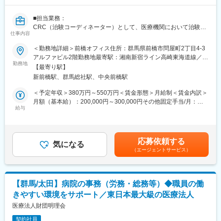
を通して最新の技術に触れることが可能です。
・正社員登用は前提の採用です。就業態度に問題がなければ原則
■担当業務：
登用となり、業界トップクラスシェアを誇る優良企業の正社員と
CRC（治験コーディネーター）として、医療機関において治験責
して安定就業が可能です。（登用率98%、試験ノルマなし）
仕事内容
任医師、治験分担医師の業務をサポート、被験者対応、治験事務
局業務、ＩＲＢ業務と多岐にわたります。
＜勤務地詳細＞前橋オフィス住所：群馬県前橋市問屋町2丁目4-3
【同社の魅力】
＜具体的な業務内容＞
アルファビル2階勤務地最寄駅：湘南新宿ライン高崎東海道線／新
◆医療業界に貢献：
試験依頼者および臨床試験実施担当者との打ち合わせ、被験者候
勤務地
前橋駅受動喫煙対策：屋内全面禁煙変更の範囲：会社の定める事
最新のIoT技術に注力しており、これまで人の手でアナログに行わ
【最寄り駅】
補の適格性調査補助（スクリーニング）、被験者候補への試験概
業所
れていた薬剤管理を、全自動で管理、調整、計測、分包まで対応
新前橋駅、群馬総社駅、中央前橋駅
要の補助的説明と同意取得補助（インフォームド・コンセン
可能にしました。当社の製品やシステムが、24時間止めてはなら
ト）、症例登録補助、被験者の来院日時の調整、検査項目の確認
＜予定年収＞380万円～550万円＜賃金形態＞月給制＜賃金内訳＞
ない医療現場の安心安全や、医療従事者の負担軽減に大きく貢献
、症例報告書（CRF）作成のための支援等を行っていただきま
月額（基本給）：200,000円～300,000円その他固定手当/月：
しています。
す。
給与
10,000円～50,000円＜月給＞210,000円～350,000円＜昇給有無
◆高いシェアを持つ製品：
＞有＜残業手当＞有＜給与補足＞昇給：あり（年1回）賞与：あり
調剤というニッチな分野で、業界トップクラスのシェアを誇る製
■CRCとは：
（実績手当 年2回）その他固定手当：資格手当、CRC手当 等賃金
品が多数あります。寡占市場だからこそ、競合製品を使っている
患者さんと医師、さらに製薬会社との連絡役となり、治験の円滑
はあくまでも目安の金額であり、選考を通じて上下する可能性が
顧客からいかにシェアを獲得するか試行錯誤する面白さがありま
応募依頼する
な運営と進行をサポートする治験の専門スタッフです。1998年に
気になる
あります。月給(月額)は固定手当を含めた表記です。
す。
（エージェントサービス）
新GCPが施行されたことにより、治験責任医師が行う治験関連の
業務量が増大したため、臨床業務のかたわらで、限られた時間内
変更の範囲：会社の定める業務
に治験業務を処理することが大変難しくなりました。新GCPに対
応し、質の高い治験を円滑に行うためには、治験責任医師を支援
【群馬/太田】病院の事務（労務・総務等）◆職員の働
する専門スタッフの存在が欠かせなくなっています。CRCには、
きやすい環境をサポート／東日本最大級の医療法人
看護師、薬剤師、臨床検査技師、介護福祉士等医療や介護に関わ
るご経験者の方が数多くご活躍されています。
医療法人財団明理会
契約社員