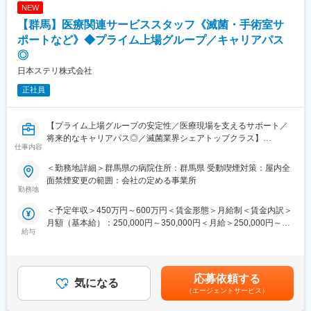
NEW
【群馬】医療関連サービススタッフ《滅菌・手術室サ
ポートなど》◆プライム上場グループ／キャリアパス
◎
日本ステリ株式会社
正社員
【プライム上場グループの安定性／医療現場を支えるサポート／
将来的なキャリアパス◎／滅菌業界シェアトップクラス】
仕事内容
【業務概要】
＜勤務地詳細＞群馬県の病院住所：群馬県 受動喫煙対策：屋内全
医療器材滅菌サービスを始めとし、医療機関に対し総合医療関連
面禁煙変更の範囲：会社の定める事業所
サービスを展開する当社において、病院内で実際に医療関連サー
勤務地
ビス業務を提供頂く方を募集します。
＜予定年収＞450万円～600万円＜賃金形態＞月給制＜賃金内訳＞
月額（基本給）：250,000円～350,000円＜月給＞250,000円～
【業務詳細】
給与
350,000円＜昇給有無＞有＜残業手当＞有＜給与補足＞※年収はご
■病院内の滅菌業務
経験やスキルを考慮して決定されます。■昇給：有■賞与：年2回
■手術室サポート業務
賃金はあくまでも目安の金額であり、選考を通じて上下する可能
■内視鏡室支援業務等の医療関連サービス業務
性があります。月給(月額)は固定手当を含めた表記です。
応募依頼する
気になる
＜滅菌業務とは＞
（エージェントサービス）
利用された医療器材は清潔にしなければ次の患者様に利用するこ