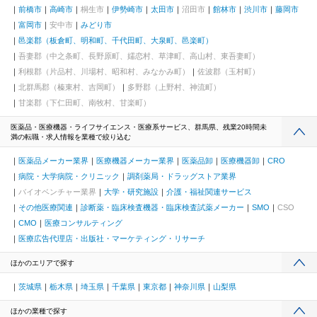
前橋市
高崎市
桐生市
伊勢崎市
太田市
沼田市
館林市
渋川市
藤岡市
富岡市
安中市
みどり市
邑楽郡（板倉町、明和町、千代田町、大泉町、邑楽町）
吾妻郡（中之条町、長野原町、嬬恋村、草津町、高山村、東吾妻町）
利根郡（片品村、川場村、昭和村、みなかみ町）
佐波郡（玉村町）
北群馬郡（榛東村、吉岡町）
多野郡（上野村、神流町）
甘楽郡（下仁田町、南牧村、甘楽町）
医薬品・医療機器・ライフサイエンス・医療系サービス、群馬県、残業20時間未
満の転職・求人情報を業種で絞り込む
医薬品メーカー業界
医療機器メーカー業界
医薬品卸
医療機器卸
CRO
病院・大学病院・クリニック
調剤薬局・ドラッグストア業界
バイオベンチャー業界
大学・研究施設
介護・福祉関連サービス
その他医療関連
診断薬・臨床検査機器・臨床検査試薬メーカー
SMO
CSO
CMO
医療コンサルティング
医療広告代理店・出版社・マーケティング・リサーチ
ほかのエリアで探す
茨城県
栃木県
埼玉県
千葉県
東京都
神奈川県
山梨県
ほかの業種で探す