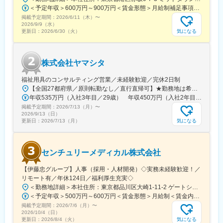
て活動の場が広がる
＜予定年収＞600万円～900万円＜賃金形態＞月給制補足事項なし＜賃金内訳＞月額（基本給）：300,000円～500,000円＜月給＞300,000円～500,000円＜昇給有無＞有＜残業手当＞有賃金はあくまでも目安の金額であり、選考を通じて上下する可能性があります。月給(月額)は固定手当を含めた表記です。
掲載予定期間：
■1日のスケジュール（例）
2026/6/11（木）
〜
2026/9/9（水）
8：00 事業所へ出勤、訪問先の確認と準備
気になる
更新日：
2026/6/30（火）
9：00 A様宅 デイサービスの送り出し
10：30 B様宅 掃除・洗濯
12：00 お昼休憩（事業所内でも外でもOK）
株式会社ヤマシタ
13：30 C様宅 入浴介助
15：00 D様宅 排泄介助・掃除
福祉用具のコンサルティング営業／未経験歓迎／完休2日制
16：00 E様宅 買い物代行
【全国27都府県／原則転勤なし／直行直帰可】★勤務地は希望を考慮★拠点により車通勤OK※充足状況により、ご希望の勤務地での募集が終了している場合があります。※転居を伴う転勤の有無は、半年ごとに希望を伺い、選択いただけます。■東北■・宮城県（仙台市）■関東■・東京都（東京23区など）・神奈川県（横浜市など）・埼玉県（さいたま市など）・千葉県（千葉市など）・茨城県（水戸市）・栃木県（宇都宮市／足利市）・群馬県（前橋市）■東海■・愛知県（名古屋市／豊田市／豊橋市／小牧市）・静岡県（静岡市／浜松市／沼津市／焼津市／富士市）・岐阜県（岐阜市）・三重県（四日市市）■信越・北陸■・長野県（長野市）・山梨県（甲府市）・石川県（金沢市）・富山県（富山市）・福井県（福井市）■関西■・大阪府・兵庫県（神戸市／尼崎市／姫路市）・京都府（京都市）・奈良県（奈良市／天理市）・滋賀県（大津市／彦根市）・和歌山県（和歌山市／田辺市）■中国■・広島県（広島市）・岡山県（岡山市）■四国■・香川県（高松市）■九州■・福岡県（福岡市）
17：00 管理者へ1日の報告、帰宅
年収535万円（入社3年目／29歳） 年収450万円（入社2年目／26歳）
掲載予定期間：
※最初は必ず先輩が同行します！
2026/7/13（月）
〜
2026/9/13（日）
気になる
更新日：
2026/7/13（月）
■当社について
年齢や経験は問わず興味を持っていただいた方とは全員と面接を
させていただいております。会社説明会を随時開催しております
センチュリーメディカル株式会社
ので、お気軽にご参加ください♪
【伊藤忠グループ】人事（採用・人材開発）◇実務未経験歓迎！／
リモート有／年休124日／福利厚生充実◇
＜勤務地詳細＞本社住所：東京都品川区大崎1-11-2 ゲートシティ大崎イーストタワー22Ｆ勤務地最寄駅：JR山手線／大崎駅受動喫煙対策：屋内全面禁煙変更の範囲：会社の定める事業所（リモートワーク含む）
＜予定年収＞500万円～600万円＜賃金形態＞月給制＜賃金内訳＞月額（基本給）：300,000円～350,000円＜月給＞300,000円～350,000円＜昇給有無＞有＜残業手当＞有＜給与補足＞上記年収は、あくまで目安であり、前職・経験を考慮し検討させて頂きます。■昇給：あり■賞与：あり※会社業績と個人業績に応じて算定されます。賃金はあくまでも目安の金額であり、選考を通じて上下する可能性があります。月給(月額)は固定手当を含めた表記です。
掲載予定期間：
2026/7/6（月）
〜
2026/10/4（日）
気になる
更新日：
2026/8/4（火）