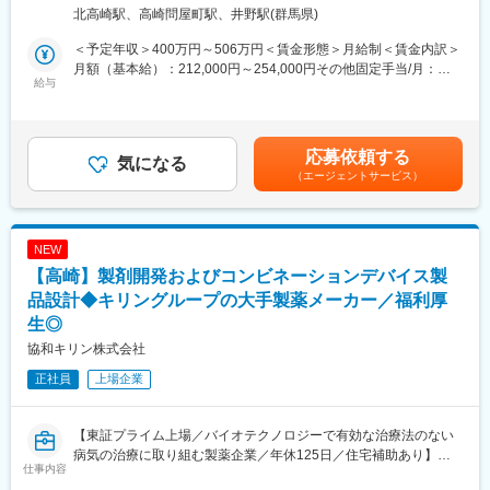
●ノルマなし＆チーム制営業で数字のプレッシャーなし
マッサージチェア：人気のコンパクトモデルから豊富な機能を備
北高崎駅、高崎問屋町駅、井野駅(群馬県)
●賞与年2回＋業績賞与（昨年実績6.7ヶ月）で安定収入
えた最高峰モデルまで多種多様
●土日祝休み／有給は時間単位で取得OK。家庭や私生活と両立し
▽SYNCA（シンカ）上質で健康なライフスタイルを提案する美容
＜予定年収＞400万円～506万円＜賃金形態＞月給制＜賃金内訳＞
やすい
健康ブランドhttps://www.synca-wellness.jp/
月額（基本給）：212,000円～254,000円その他固定手当/月：
●ガツガツしない、穏やかで誠実な社風が自慢
給与
14,500円＜月給＞226,500円～268,500円＜昇給有無＞有＜残業手
★当社の魅力★
当＞有＜給与補足＞※上記は各種手当を含んだ想定年収になりま
■どんな仕事？
（1）安定的な基盤：
す。※上記「その他固定手当」詳細：食事手当9,500円＋営業手当
医療機器や理化学機器などの分野で使われる製品に対し、放射線
台湾上場企業のジョンソンヘルステック社が親会社（100％出
5,000円■昇給：年1回■賞与：年2回（夏2.28ヶ月、冬3.42ヶ月+業
応募依頼する
（ガンマ線・電子線）を使った滅菌・加工サービスを提案する営
気になる
資）です。海外資本も取り入れ、グローバル展開を進めておりま
績1ヶ月の計6.7ヶ月※昨年実績）■業績賞与：業績による賃金はあ
（エージェントサービス）
業職です。
す。また70年の歴史がある中で、現代のライフスタイルに溶け込
くまでも目安の金額であり、選考を通じて上下する可能性があり
扱うのは「モノ」ではなく自社の技術・サービス。
む新ブランドを展開するなど、成長を続けております。
ます。月給(月額)は固定手当を含めた表記です。
お客様の「こうしたい」に対して、社内の技術部門と連携しなが
（2）成長が見込める業界：
ら、最適な方法を一緒に形にしていきます。
少子高齢化が進む一方で医療は発展したこともあり、‘健康志向や
NEW
セルフケア需要‘が高まっております。当社ではマッサージチェア
【高崎】製剤開発およびコンビネーションデバイス製
■業務詳細
を主力に機能性×デザイン性を兼ね備えた製品ラインナップ強化に
◎ 既存顧客対応が中心（大手医療機器・理化学機器メーカーな
品設計◆キリングループの大手製薬メーカー／福利厚
努めております。
ど）
生◎
・お問い合わせ対応（電話・メール）
変更の範囲：会社の定める業務
協和キリン株式会社
・サービス内容のご説明・打ち合わせ
・見積書の作成・提出
正社員
上場企業
・社内の技術部門・製造部門との調整
・必要に応じて、新規顧客へのご提案
※営業先への訪問は週1～2日程度。
【東証プライム上場／バイオテクノロジーで有効な治療法のない
※出張は月3～4回ほど／ほぼ日帰りです。
病気の治療に取り組む製薬企業／年休125日／住宅補助あり】
仕事内容
※直行直帰も可能です。