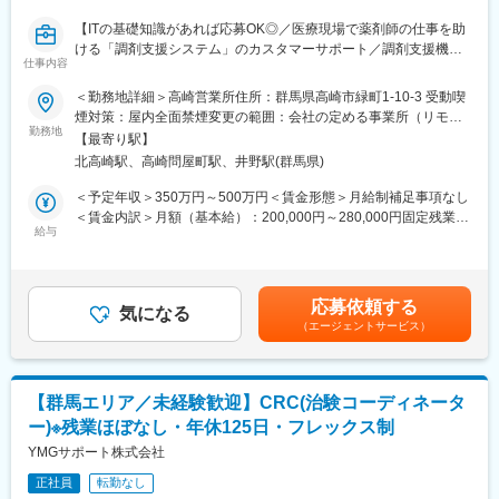
経験を積むことができます。
【ITの基礎知識があれば応募OK◎／医療現場で薬剤師の仕事を助
また最新のPIC/S及びcGMP規制に基づいた品質保証システムを取
ける「調剤支援システム」のカスタマーサポート／調剤支援機
りまとめる立場として、2027年に米国に竣工予定の製造所の立ち
仕事内容
器・システムで総合病院でのシェアNo.1】
上げ業務に携わり、グローバル生産に関連する品質システムの構
＜勤務地詳細＞高崎営業所住所：群馬県高崎市緑町1-10-3 受動喫
築を通じて、グローバルで通用するキャリアを形成で来ます。
【はじめに】
煙対策：屋内全面禁煙変更の範囲：会社の定める事業所（リモー
上記業務を通して自社で開発・製造した医薬品を世界中の患者様
当ポジションは自社販売している大型IoT製品や薬剤システムの運
勤務地
トワーク含む）
にお届けする貢献と達成感を実感できるポジションです。
【最寄り駅】
用～保守を担うシステムエンジニア職となっております。未経験
北高崎駅、高崎問屋町駅、井野駅(群馬県)
からチャレンジできる事に加えて、メーカー直雇用という貴重な
■協和キリンについて
求人となっております。IT領域へキャリアチェンジされたい方歓
＜予定年収＞350万円～500万円＜賃金形態＞月給制補足事項なし
当社はバイオ医薬品／抗体技術に特化しながら、海外展開を重点
迎しております！
＜賃金内訳＞月額（基本給）：200,000円～280,000円固定残業手
的に進めている国内トップクラスの製薬メーカーです。
給与
当/月：40,000円～70,000円（固定残業時間33時間0分/月）超過し
「骨・ミネラル」と「血液がん・難治性血液疾患」「希少疾患」
【業務内容】
た時間外労働の残業手当は追加支給＜月給＞240,000円～350,000
を重点疾患領域として設定し、同社の強みである抗体技術を活用
お客様との仕様打合せや現地でのシステムカスタマイズも発生す
円（一律手当を含む）＜昇給有無＞有＜残業手当＞有＜給与補足
した抗体医薬品の国内外における臨床開発ステージアップや、技
るため、社内でのデスクワークが6割、お客様先での業務が4割ほ
＞※給与詳細は、年齢・スキルを考慮し決定します。■昇給：年1
術・製品ライセンス契約の締結などを推進し、バイオ医薬等の画
応募依頼する
どとなります。また、外部のITベンダーとの打ち合わせ等もある
気になる
回■賞与：年2回賃金はあくまでも目安の金額であり、選考を通じ
期的な新薬を継続的に創出し、日本発のグローバル・スペシャリ
（エージェントサービス）
ため、関係者が多いのも当職種の特徴の一つとなります。
て上下する可能性があります。月給(月額)は固定手当を含めた表記
ティファーマとなることを目指しています
最初は一つの製品を担当いただきシステムと製品専門性を高めて
です。
頂きますが、経験に応じて他のシステムや対応範囲を広げて頂き
変更の範囲：会社の定める業務
ます。
【群馬エリア／未経験歓迎】CRC(治験コーディネータ
ー)※残業ほぼなし・年休125日・フレックス制
【ポジションの魅力】
・長期間の研修を用意しているため職種未経験＆技術的な知識が
YMGサポート株式会社
全く無い方でも立ち上りが可能となっております。
正社員
転勤なし
・業界トップクラスの調剤システムやIoT製品を扱っており、業務