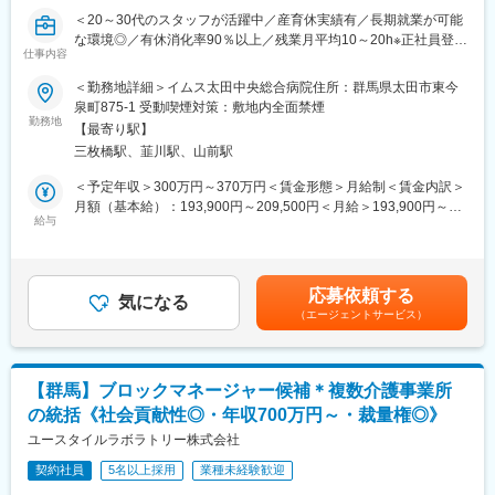
庶務が1名（女性）が在籍しております。
＜20～30代のスタッフが活躍中／産育休実績有／長期就業が可能
※会社全体で中途入社は8割で馴染みやすい職場です◎
な環境◎／有休消化率90％以上／残業月平均10～20h※正社員登用
仕事内容
率ほぼ100%＞
■働き方
■募集背景：
・土日、祝日休みになります。連続休暇や有給も取得しやすい環
＜勤務地詳細＞イムス太田中央総合病院住所：群馬県太田市東今
IMSグループがより一層、地域の皆さまの健康をサポートしてい
境です。
泉町875-1 受動喫煙対策：敷地内全面禁煙
くには、仲間を増やすことが必要不可欠です。その為に、縁の下
勤務地
・残業も少なく、プライベートも大切にできます。
【最寄り駅】
の力持ちである「事務職」のメンバーを増員したく、募集をスタ
三枚橋駅、韮川駅、山前駅
ートいたしました！
■採用背景
増員募集です。
＜予定年収＞300万円～370万円＜賃金形態＞月給制＜賃金内訳＞
■業務内容：
月額（基本給）：193,900円～209,500円＜月給＞193,900円～
医師の事務作業を軽減するための書類作成や、外来受付などをお
給与
■案件の魅力
209,500円＜昇給有無＞有＜残業手当＞有＜給与補足＞※経験・ス
任せします。診断書やレセプトの作成、診察予約、受付を行いな
多岐に渡る業務に携わることができます。
キル・年齢などを十分に考慮して決定します。■昇給：年1回（4
がら、徐々に知識を深められる環境です。
当社はベンチャーマインドを持っている社員が多く、多彩な経験
月）■賞与：年2回（7月・12月）3.7ヶ月分 ※令和5年度実績【モ
やスキルを社員同士で高め合い成長しあえる環境です◎
デル年収】年収320万円／25歳 一般職 経験1年年収450万円／31
応募依頼する
■業務詳細：
気になる
歳 主任職 経験6年賃金はあくまでも目安の金額であり、選考を通
（エージェントサービス）
・受付業務・電話応対
■求職者に一言
じて上下する可能性があります。月給(月額)は固定手当を含めた表
・診療費の計算・会計
当社では、「人生楽しむべし」という経営理念のもとお互いを認
記です。
・診療報酬明細書（レセプト）作成
め合いながら、業務をしております。
・カルテ作成 など
人生における仕事の割合は、20～30％と言われており、大切な時
【群馬】ブロックマネージャー候補＊複数介護事業所
間を仕事を通して充実した時間にしてみませんか？
の統括《社会貢献性◎・年収700万円～・裁量権◎》
■入社後の流れ：
入職後は先輩スタッフのサポートのもと、OJTで業務を学んでい
ユースタイルラボラトリー株式会社
変更の範囲：会社の定める業務
ただきます。経験やスキルに応じて、優しい先輩スタッフがメン
契約社員
5名以上採用
業種未経験歓迎
ターとなり、マンツーマンで丁寧にサポートしますので、すぐに