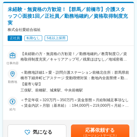
・別工場でのマシニングセンタ・NC旋盤を用いた高度なものづく
り
未経験・無資格の方歓迎！【群馬／前橋市】介護スタ
・AIを活用したシステム開発や業務効率化のための新技術導入
ッフ◇面接1回／正社員／勤務地確約／資格取得制度充
■扱うサービス
実
義肢・装具の製造販売、最新デジタル設備によるオーダーメイド
開発、既製品の改良
株式会社愛総合福祉
■組織構成
正社員
転勤なし
5名以上採用
現場スタッフ、設計・開発担当、サポート担当が連携して業務を
進めています
■業務の魅力
【未経験の方・無資格の方歓迎！／勤務地確約／教育制度◎／資
最新設備と技術を用いたモノづくりに携われるほか、次世代の開
格取得制度充実／キャリアアップ可／残業ほぼなし／地域密着型
発やシステム構築にも挑戦できる環境です。新しいアイデアを積
仕事内容
の少人数介護施設／社会貢献性◎】
極的に形にできる風土があります。
■教育体制
＜勤務地詳細1＞愛・訪問介護ステーション前橋北住所：群馬県前
★介護現場で経験を積み、資格取得もしながら介護の専門職をめ
OJTを中心に先輩スタッフが丁寧に指導しますので、安心して業
橋市下細井町ピアステージ 受動喫煙対策：敷地内全面禁煙＜勤務
ざしていただきます。
勤務地
務に取り組めます。
地詳細2＞愛・訪問介護ステーション前橋住所：群馬県前橋市三河
【最寄り駅】
■就業環境
町２丁目２－１３ 青木ビル１受動喫煙対策：敷地内全面禁煙
三俣駅、前橋駅、城東駅、中央前橋駅
■業務内容
完全週休2日制（土日祝休み）、年間休日129日、直行直帰や柔軟
群馬県前橋市を中心に、ご利用者様のご自宅へ訪問し、生活を支
な働き方が可能です。
＜予定年収＞320万円～350万円＜賃金形態＞月給制補足事項なし
えるお仕事です。
■想定されるキャリアパス
＜賃金内訳＞月額（基本給）：194,000円～219,000円＜月給＞
給与
現場での経験を積み、開発リーダーやマネジメントなど多様なキ
194,000円～219,000円＜昇給有無＞有＜残業手当＞有＜給与補足
・身体介護（入浴・排せつ・食事介助など）
ャリアへ進めます。
＞※記載の年収は初年度のものです。2年目昇給あり。その他時間
・生活援助（掃除・洗濯・買い物など）
■企業の特徴/魅力
外手当通勤手当役職手当 など賃金はあくまでも目安の金額であ
・日常の見守りや声かけ
最新技術導入と働きやすさを両立し、個々の挑戦を応援する社風
り、選考を通じて上下する可能性があります。月給(月額)は固定手
応募依頼する
気になる
です。
当を含めた表記です。
（エージェントサービス）
訪問介護は、流れ作業ではありません。