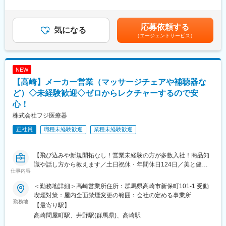
経験やスキルを考慮して決定されます。■昇給：有■賞与：年2回
■入社後の流れ
【業務詳細】
賃金はあくまでも目安の金額であり、選考を通じて上下する可能
入社後は先輩社員との同行営業を通じて、お客様との関わり方や
■滅菌業務
性があります。月給(月額)は固定手当を含めた表記です。
商品知識を習得していただきます。その後、本人の適性や習熟度
■手術室サポート業務
応募依頼する
気になる
に応じて3カ月～1年程度かけて担当顧客を引き継ぎます。
■内視鏡室支援業務
（エージェントサービス）
また、メーカー研修（約1カ月）・商品勉強会・eラーニング研修
など教育制度が充実しているため、理化学機器業界未経験の方で
【滅菌業務とは】
も安心してスタートできます。
手術や診療で使用された医療器材は、そのままでは再利用できま
NEW
せん。次の患者様に安全に使用するために、器材を「回収 → 洗浄
■組織構成
→ 滅菌 → 配給」という工程で処理します。この業務は、患者様
【高崎】メーカー営業（マッサージチェアや補聴器な
営業部は19名が在籍しています。
の安全を守るために欠かせない重要な役割です。電子マニュアル
ど）◇未経験歓迎◇ゼロからレクチャーするので安
近年は若手採用を積極的に進めており、異業種出身者も多数活躍
を確認しながら作業を行うため、未経験の方でも研修でしっかり
心！
中です。
習得できます。
株式会社フジ医療器
困った時には相談し合い、互いに助け合う社風が根付いていま
す。
【手術室サポートとは】
正社員
職種未経験歓迎
業種未経験歓迎
手術室では、医師や看護師が次の手術に集中できるよう、環境を
変更の範囲：会社の定める業務
整えることが必要です。具体的には、手術室内の清掃、医療物品
の補充、手術時に着用するガウンの着脱補助（ガウン介助）など
【飛び込みや新規開拓なし！営業未経験の方が多数入社！商品知
を行います。医療チームの一員として、円滑な手術室運営を支え
識や話し方から教えます／土日祝休・年間休日124日／美と健康
るやりがいのある仕事です。
仕事内容
を支える製品を展開】
＜勤務地詳細＞高崎営業所住所：群馬県高崎市新保町101-1 受動
【内視鏡室支援とは】
当社はマッサージチェアや補聴器など“美と健康”を支える製品をつ
喫煙対策：屋内全面禁煙変更の範囲：会社の定める事業所
内視鏡検査で使用する器材の準備や片付け、洗浄・滅菌などを担
くるメーカーです。この職種では、そうした製品を必要としてい
勤務地
【最寄り駅】
当します。患者様が安心して検査を受けられるよう、スムーズな
るお客様に分かりやすく紹介し、届ける仕事を担当します。
検査環境を整える役割です。
高崎問屋町駅、井野駅(群馬県)、高崎駅