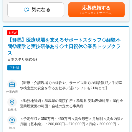
を通じて上下する可能性があります。月給(月額)は固定手当を含め
当社が運営するのは、地域密着型の薬局として支持を集める『な
民間企業や大学、官公庁等の研究・開発部門、品質管理部門に対
た表記です。
応募依頼する
の花薬局』。
し、分析機器・理化学機器・試験計測機器および関連消耗品の提
気になる
地域の人々と関わりながら健康を支えることを第一に考え、
（エージェントサービス）
案営業をお任せします。
多くの方から必要とされながらやりがいを持って一緒に働きませ
研究や開発の最前線を支えるパートナーとして、お客様の課題や
んか。
ニーズをヒアリングし、最適な製品をご提案いただきます。
NEW
変更の範囲：会社の定める業務
■業務詳細
【群馬】医療現場を支えるサポートスタッフ◇経験不
・既存顧客への提案営業
・問い合わせ対応・見積作成
問◎座学と実技研修あり◇土日祝休◇業界トップクラ
・内勤業務／納品・導入サポート
ス
日本ステリ株式会社
■業務の特徴
・担当エリアは群馬県全域、埼玉県北部、長野県の一部で、長年
正社員
お取引のある既存顧客が中心です。
・高額分析機器（1,000万円超）の導入支援を行う機会もあり、お
客様の研究環境づくりに深く関わることができます。
【医療・介護現場での経験や、サービス業での経験歓迎／手術室
や検査室の安全を守るお仕事／遅いシフトも21時まで】
仕事内容
■評価制度
・当社では職能等級制度をベースに、【行動評価・業績評価・目
【業務概要】
＜勤務地詳細＞群馬県の病院住所：群馬県 受動喫煙対策：屋内全
標管理】の3つの観点から総合的に評価を行っています。成果だけ
医療器材の滅菌サービスをはじめ、医療機関に向けた総合的な医
面禁煙変更の範囲：会社の定める事業所
ではなく日々の取り組みやプロセスも重視しています。
療関連サービスを提供しています。今回は、病院内で実際に医療
勤務地
・個人売上に対する歩合制ではありませんが、優れた成果や取り
関連サービス業務を担っていただく方です。未経験からスタート
＜予定年収＞350万円～450万円＜賃金形態＞月給制＜賃金内訳＞
組みに対しては報奨旅行や記念品の贈呈を行うほか、仕入先メー
できる研修制度を整えており、医療現場を支えるやりがいのある
月額（基本給）：200,000円～270,000円＜月給＞200,000円～
カーの販売目標達成時にはリベートの一部還元制度もあります。
仕事です。
給与
270,000円＜昇給有無＞有＜残業手当＞有＜給与補足＞※年収はご