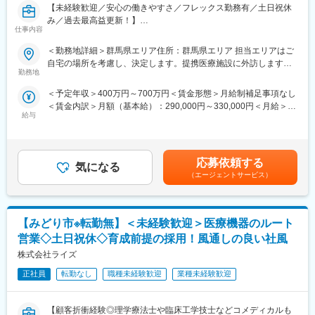
【未経験歓迎／安心の働きやすさ／フレックス勤務有／土日祝休
す。
み／過去最高益更新！】
■入社～1カ月目
仕事内容
■職務概要：業界内でトップクラスの実績を誇る同社のCRC（治
・業界未経験者でもゼロから学ぶことができる基礎研修／必要資
験コーディネーター）として下記業務を行っていただきます。
格取得。なお、資格取得のための費用は当社負担となります。
＜勤務地詳細＞群馬県エリア住所：群馬県エリア 担当エリアはご
・患者への試験の説明
■1～3か月目
自宅の場所を考慮し、決定します。提携医療施設に外訪します。
・治験のスケジュール管理
・OJTを受けながら日勤・夜勤両方の介護現場での業務をお任せ
勤務地
受動喫煙対策：屋内全面禁煙変更の範囲：会社の定める事業所
・各種データの収集、管理など
します。
＜予定年収＞400万円～700万円＜賃金形態＞月給制補足事項なし
■配属先について：ご自宅の住所を考慮した提携先医療機関への配
※研修終了後は現場業務は無くなるため日勤のみ
＜賃金内訳＞月額（基本給）：290,000円～330,000円＜月給＞
属となります。基本的には直行直帰にて業務いただきます。
■3～6か月目
給与
290,000円～330,000円＜昇給有無＞有＜残業手当＞有＜給与補足
■エリア詳細：埼玉県日高市、川越市、入間市など
・マネージャー業務を学んでいただきます。ピープルマネジメン
＞※能力・経験に応じて決定致します。■賞与：年2回（夏7月・冬
■同社で働くメリット：
トだけでなく、売上管理や各事業所が目標を達成するための事業
12月）賃金はあくまでも目安の金額であり、選考を通じて上下す
【安心の働きやすさ】同社が最も大切にしているのは社員の方々
所運営を行います。※上司がメンターとなり手厚いサポートがござ
る可能性があります。月給(月額)は固定手当を含めた表記です。
が長期的にそして自身の希望を叶えながら働けるような環境をつ
います。
応募依頼する
気になる
くることです。フレックス勤務制度、時短制度、産休育休、育児
■本配属後
（エージェントサービス）
手当等の制度が充実し、子育てとも両立させながらの勤務が可能
・各事業所の課題や目的に合わせてマネジメント業務に専念頂き
です。また、チームで連携をとり、担当施設内（同じ疾患領域含
ます。
む）に対し基本的に複数名の体制となるためお互いにフォローし
※独り立ち後はリモート×出社も可
【みどり市※転勤無】＜未経験歓迎＞医療機器のルート
合い連携し合う仕事の進め方が根付いています。
【充実の教育と豊富なキャリアパス】
【キャリアパス（例）】
営業◇土日祝休◇育成前提の採用！風通しの良い社風
・CRC社内認定制度を採用し、研修の実施および履修記録を管理
・医療介護スタッフ（2週間程度の基礎研修必要資格取得、現場業
株式会社ライズ
することで、知識・経験そして指導力を一定の基準で評価してい
務）
ます。自身のレベルに応じ、実務レベル、マネジメントレベル、
正社員
転勤なし
職種未経験歓迎
業種未経験歓迎
・サービスリーダー（入社3カ月～※研修期間）
ディレクターレベルといった社内認定制度があり、目標をもって
・サービス提供責任者（入社半年／年収420～650万円）
日々の業務にあたることが可能です。
・サービスマネージャー（入社1年／年収560～700万円）
【顧客折衝経験◎理学療法士や臨床工学技士などコメディカルも
・社員に多様な機会を提供し、新たなキャリアへの挑戦をサポー
・エリアマネージャー（入社1年～／年収700～800万円）