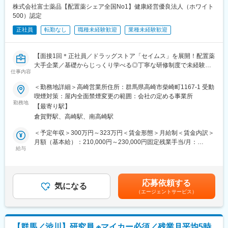
アップが見込めます。 ※実際に入社4年前後で所長になった中途入
株式会社富士薬品【配置薬シェア全国No1】健康経営優良法人（ホワイト
社の方もいらっしゃいます。
500）認定
正社員
転勤なし
職種未経験歓迎
業種未経験歓迎
■会社情報：
当社は入院中に必要となるアメニティ(パジャマ・タオル・日用
品）をレンタルするアメニティサポートシステムを提供している
【面接1回＊正社員／ドラッグストア「セイムス」を展開！配置薬
会社です。
大手企業／基礎からじっくり学べる◎丁寧な研修制度で未経験の
レンタルだけでなく、病院・介護施設内での申込の受付業務から
仕事内容
方も安心／残業20h＊直行直帰可】
ご利用者への提供・回収・請求まで全て弊社で受け持っておりま
す。そのため医療・介護施設の業務負担の軽減もでき多くのメリ
＜勤務地詳細＞高崎営業所住所：群馬県高崎市柴崎町1167-1 受動
■職務内容：
ットがあります。拠点は北海道から九州まで展開し、毎年増収・
喫煙対策：屋内全面禁煙変更の範囲：会社の定める事業所
担当エリアのお客様（個人宅や企業）へ訪問し、配置薬（お薬
勤務地
増益と確実に業績伸長しています。
【最寄り駅】
箱）や健康食品の提案をお任せします。
倉賀野駅、高崎駅、南高崎駅
※既に、取引のあるお客様先を訪問するスタイルです。
変更の範囲：会社の定める業務
＜予定年収＞300万円～323万円＜賃金形態＞月給制＜賃金内訳＞
＜仕事の流れ＞
月額（基本給）：210,000円～230,000円固定残業手当/月：
配置薬や健康食品、サプリメントの使用頻度に合わせて、1～6ヵ
給与
35,796円～39,205円（固定残業時間22時間30分/月）超過した時
月に1回程度のペースでお客様宅を訪問
間外労働の残業手当は追加支給＜月給＞245,796円～269,205円
※社用車（軽自動車）に乗って、1日あたり16～18軒程のお客様宅
（一律手当を含む）＜昇給有無＞有＜残業手当＞有＜給与補足＞※
へ訪問をします。
年収は当社規定に基づき、年齢や経験に応じて決定します。・昇
応募依頼する
気になる
給：年1回（4月）＜モデル給与＞※入社3年目平均基本給＋各種手
（エージェントサービス）
・配置薬や健康食品の期限管理
当＋業績連動給→総支給月額344,141円※業績連動給：月の予算達
・使った分の配置薬を補充
成や売り上げに対して支払われます賃金はあくまでも目安の金額
・使用したお薬代金の集金
であり、選考を通じて上下する可能性があります。月給(月額)は固
・健康相談、新商品・サービスのご提案 など
定手当を含めた表記です。
【群馬／渋川】研究員 ※マイカー必須／残業月平均5時