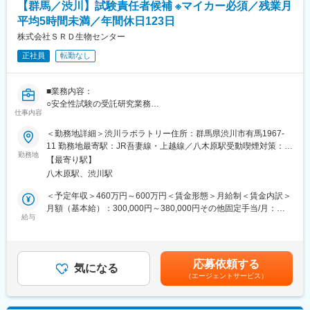
・残業20h以内
【群馬／渋川】試験責任者候補 ※マイカー必須／残業月
・スケジュールに合わせて直行直帰可
平均5時間未満／年間休日123日
・転居を伴う転勤はありません
株式会社ＳＲＤ生物センター
■やりがい：
正社員
転勤なし
・最近、健康のことで困っていることがないかなど、親身にお話
を聞くことで、お客様と信頼関係を築き、お客様の健康管理に貢
献することができます。
■業務内容：
・「この薬すごく効き目があって良かったよ。」「こないだのリ
○安全性試験の受託研究業務
仕事内容
ンゴ酢美味しかった！ちょうどまた買おうと思ってたの。来てく
＊医薬品・医療機器・農薬・化学物質・化粧品等の安全性試験
れてありがとう。」など、「ありがとう」という言葉が一番のや
＊動物・細胞を用いて各種毒性試験を実施
＜勤務地詳細＞渋川ラボラトリー住所：群馬県渋川市有馬1967-
りがいです。
＊その他安全性受託事業における業務全般
11 勤務地最寄駅：JR吾妻線・上越線／八木原駅受動喫煙対策：屋
勤務地
内全面禁煙変更の範囲：会社の定める事業所
【最寄り駅】
変更の範囲：会社の定める業務
■当社の魅力：
八木原駅、渋川駅
当社は一流化学メーカーなどからの受託により、各種開発・研究
の一翼を担っています。
＜予定年収＞460万円～600万円＜賃金形態＞月給制＜賃金内訳＞
人・環境に関わる様々な化学物質に対し、精度の高い安全性評価
月額（基本給）：300,000円～380,000円その他固定手当/月：
を通して人々の豊かな生活に貢献することを使命としています。
給与
20,000円～45,000円＜月給＞320,000円～425,000円＜昇給有無
＞有＜残業手当＞有＜給与補足＞※賞与：年2回 前年度実績：2.5
変更の範囲：会社の定める業務
ヶ月分※昇給：年1回※経験・前職給与を考慮したうえで決定致し
ます。その他固定手当：住宅手当上記以外の固定手当：役職手
応募依頼する
気になる
当・資格手当、PhD手当賃金はあくまでも目安の金額であり、選
（エージェントサービス）
考を通じて上下する可能性があります。月給(月額)は固定手当を含
めた表記です。