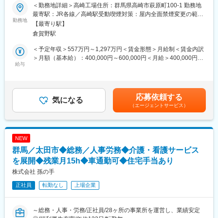
■業務内容
＜勤務地詳細＞高崎工場住所：群馬県高崎市萩原町100-1 勤務地
■入社後の流れ
バイオ医薬品の製剤開発および投与デバイス・コンビネーション
最寄駅：JR各線／高崎駅受動喫煙対策：屋内全面禁煙変更の範
▼入社～半年ほど
製品設計に関する業務を担当いただきます。業務適性や育成の観
勤務地
囲：会社の定める事業所
【最寄り駅】
現場研修を通じて、
点ならびにプロジェクト状況によって担当をアサインいたしま
倉賀野駅
・放射線サービスの基礎知識
す。業務や職場への適応状況に応じ、将来的にリーダー業務につ
・業界や顧客の特徴
いても担当いただきます。
＜予定年収＞557万円～1,297万円＜賃金形態＞月給制＜賃金内訳
・仕事の流れ
〈具体的には〉
＞月額（基本給）：400,000円～600,000円＜月給＞400,000円～
を一つずつ学びます。最初は必ず先輩が同行します。
・バイオ医薬品の製剤開発：主に注射剤を対象とし、開発候補品
給与
600,000円＜昇給有無＞有＜残業手当＞有＜給与補足＞※上記年収
の物性評価、処方設計、容器・包装設計
は賞与を含む金額です。※年収・報酬は個人の年齢、能力、経験、
■配属部署
・製造プロセス開発：製剤（コンビネーション製品を含む）の管
担当する業務などを考慮の上、決定します。賃金はあくまでも目
・営業4名事務4名（30代～60代）
理戦略を含めた製造プロセスの設計
安の金額であり、選考を通じて上下する可能性があります。月給
応募依頼する
・会話が多く、質問・相談がしやすい雰囲気です。
・治験薬製造：社内外の製造所における治験薬製造推進
気になる
(月額)は固定手当を含めた表記です。
（エージェントサービス）
・「穏やか」「誠実」「人が良い」と感じる方が多いと感じてい
・製造所技術移管：商用製造に向けたスケールアップ、技術移
ただくことが多いです。
管・技術支援
・各種申請業務：国内外の規制当局向けの申請資料（治験申請や
■本ポジションのやりがい
承認申請等）の作成（規制当局からの照会事項対応も含む）
NEW
◎医療・研究・産業を支える“社会貢献性の高い仕事”
・上市品の維持管理：上市品の維持管理（各種変更管理や継続的
群馬／太田市◆総務／人事労務◆介護・看護サービス
◎お客様と長期的な関係を築ける
改善等）における技術支援
◎専門性が身につき、代わりのきかない存在になれる
・新規技術開発：新剤形やDDS（ドラッグデリバリーシステム）
を展開◆残業月15h◆車通勤可◆住宅手当あり
◎営業でありながら、ものづくりに深く関われる面白さ
などの技術開発
株式会社 孫の手
・リーダー業務：開発テーマ・技術開発テーマのマネジメント、
正社員
転勤なし
上場企業
■当社の事業内容について：
小規模10名程度のチームマネジメント、グループ運営、人材育成
放射線照射サービス（ガンマ線・電子線による滅菌、プラスチッ
への参加
クの分解・架橋等）、火工品の設計・開発・製造・販売、建築設
～総務・人事・労務/正社員/28ヶ所の事業所を運営し、業績安定
備機器の販売、土木建築工事の設計・施工、プールの維持管理・
■本ポジションの魅力