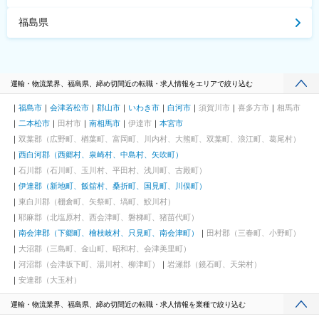
福島県
運輸・物流業界、福島県、締め切間近の転職・求人情報をエリアで絞り込む
福島市
会津若松市
郡山市
いわき市
白河市
須賀川市
喜多方市
相馬市
二本松市
田村市
南相馬市
伊達市
本宮市
双葉郡（広野町、楢葉町、富岡町、川内村、大熊町、双葉町、浪江町、葛尾村）
西白河郡（西郷村、泉崎村、中島村、矢吹町）
石川郡（石川町、玉川村、平田村、浅川町、古殿町）
伊達郡（新地町、飯舘村、桑折町、国見町、川俣町）
東白川郡（棚倉町、矢祭町、塙町、鮫川村）
耶麻郡（北塩原村、西会津町、磐梯町、猪苗代町）
南会津郡（下郷町、檜枝岐村、只見町、南会津町）
田村郡（三春町、小野町）
大沼郡（三島町、金山町、昭和村、会津美里町）
河沼郡（会津坂下町、湯川村、柳津町）
岩瀬郡（鏡石町、天栄村）
安達郡（大玉村）
運輸・物流業界、福島県、締め切間近の転職・求人情報を業種で絞り込む