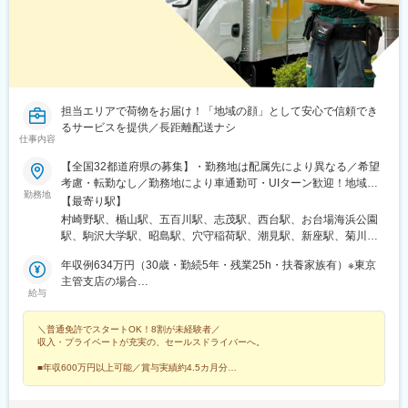
担当エリアで荷物をお届け！「地域の顔」として安心で信頼でき
るサービスを提供／長距離配送ナシ
仕事内容
【全国32都道府県の募集】・勤務地は配属先により異なる／希望
考慮・転勤なし／勤務地により車通勤可・UIターン歓迎！地域手
勤務地
当あり・喫煙区分有●配属エリア：全国の営業所※営業所の所在地
【最寄り駅】
はHP（直営店・取扱店検索）からご確認いただけます。●募集主
村崎野駅、楯山駅、五百川駅、志茂駅、西台駅、お台場海浜公園
管支店・東北エリア岩手県／山形県／福島県・関東エリア東京都
駅、駒沢大学駅、昭島駅、穴守稲荷駅、潮見駅、新座駅、菊川駅
／神奈川県／茨城県／栃木県／群馬県／埼玉県／千葉県／山梨
(東京都)、大井競馬場前駅、百草園駅、芝浦ふ頭駅、実籾駅、南部
県・北信越エリア新潟県／長野県／富山県／石川県／福井県・中
年収例634万円（30歳・勤続5年・残業25h・扶養家族有）※東京
市場駅、下溝駅、安善駅、南船橋駅、常永駅、芝山千代田駅、本
部エリア静岡県／愛知県／三重県／岐阜県・関西エリア大阪府／
主管支店の場合
郷台駅、土浦駅、西川田駅、前橋大島駅、原市駅、森林公園駅(埼
給与
兵庫県／京都府／滋賀県／奈良県・中国・四国エリア岡山県／広
年収例509万円（30歳・勤続1年・残業25h・扶養家族有）※東京
玉県)、浮間舟渡駅、運河駅、小針駅、三才駅、広丘駅、小杉駅、
島県／山口県／香川県／徳島県／愛媛県／島根県【転勤につい
主管支店の場合
野々市駅(ＩＲいしかわ鉄道線)、越前島橋駅、入山瀬駅、さぎの宮
＼普通免許でスタートOK！8割が未経験者／
て】転居を伴う異動は原則ありません。好きな地域で安心して長
駅、三河八橋駅、八田駅(関西本線)、暁学園前駅、岩倉駅(愛知
収入・プライベートが充実の、セールスドライバーへ。
く働くことができます。
県)、公園西駅、関口駅、静岡駅、出屋敷駅、淀駅、石部駅、大和
小泉駅、田尾寺駅、ＪＲ総持寺駅、大日駅、中書島駅、東山・お
■年収600万円以上可能／賞与実績約4.5カ月分
■年間実質133日休（公休118日＋付与年休15日）
かでんミュージアム駅、八次駅、伴中央駅、四辻駅、宇多津駅、
■8割が未経験！／約2カ月の研修＆充実のサポート
撫養駅、鷹ノ子駅、整備場駅、錦糸町駅、新芝浦駅、近鉄八田