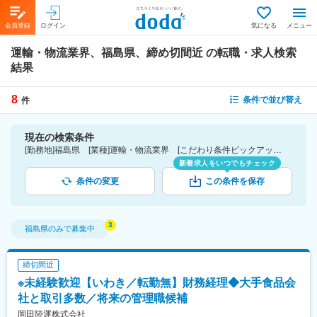
会員登録
ログイン
気になる
メニュー
運輸・物流業界、福島県、締め切間近
の転職・求人検索
結果
8
条件で並び替え
件
現在の検索条件
[勤務地]福島県 [業種]運輸・物流業界 [こだわり条件ピックアップ]締切間近
新着求人をいつでもチェック
条件の変更
この条件を保存
福島県
のみで募集中
締切間近
※未経験歓迎【いわき／転勤無】財務経理◆大手食品会
社と取引多数／将来の管理職候補
岡田陸運株式会社