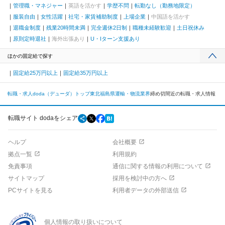
管理職・マネジャー
英語を活かす
学歴不問
転勤なし（勤務地限定）
服装自由
女性活躍
社宅・家賃補助制度
上場企業
中国語を活かす
退職金制度
残業20時間未満
完全週休2日制
職種未経験歓迎
土日祝休み
原則定時退社
海外出張あり
U・Iターン支援あり
ほかの固定給で探す
固定給25万円以上
固定給35万円以上
転職・求人doda（デューダ）トップ
東北
福島県
運輸・物流業界
締め切間近の転職・求人情報
転職サイト dodaをシェア
ヘルプ
会社概要
拠点一覧
利用規約
免責事項
通信に関する情報の利用について
サイトマップ
採用を検討中の方へ
PCサイトを見る
利用者データの外部送信
個人情報の取り扱いについて