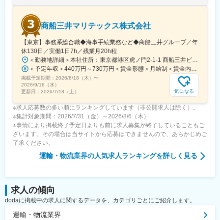
駅(常磐線)、藤田駅、七日町駅、泉崎駅、中荒井駅、日立木駅、安
達駅、五百川駅、東酒田駅、高擶駅、置賜駅、山ノ目駅、花巻空
港駅(東北本線)、岩手飯岡駅、地ノ森駅、村崎野駅、横手駅、上飯
商船三井マリテックス株式会社
島駅、扇田駅、羽後四ツ屋駅、大曲駅(秋田県)、能代駅、西目駅、
金谷沢駅、田んぼアート駅、七戸十和田駅、新青森駅、小中野
【東京】事務系総合職◆海事手続業務など◆商船三井グループ／年
駅、東陽町駅、八幡山駅、立会川駅、神戸駅(愛知県)、江端駅、箕
休130日／実働1日7h／残業月20h程
面船場阪大前駅、大間駅、大井競馬場前駅
＜勤務地詳細＞本社住所：東京都港区虎ノ門2-1-1 商船三井ビル勤務地最寄駅：東京メトロ銀座線／虎ノ門駅受動喫煙対策：屋内全面禁煙変更の範囲：会社の定める事業所
＜予定年収＞440万円～730万円＜賃金形態＞月給制＜賃金内訳＞月額（基本給）：291,800円～487,000円＜月給＞291,800円～487,000円＜昇給有無＞有＜残業手当＞有＜給与補足＞※上記想定年収には賞与3ヶ月分を含みます。金額は目安の金額であり、これまでのご経験・スキル・現年収等を総合的に考慮し決定いたします。■昇給：年1回■賞与：3ヶ月分（前年度実績）賃金はあくまでも目安の金額であり、選考を通じて上下する可能性があります。月給(月額)は固定手当を含めた表記です。
掲載予定期間：
2026/6/18（木）
〜
2026/9/16（水）
気になる
更新日：
2026/7/18（土）
※求人応募数の多い順にランキングしています（非公開求人は除く）。
※集計対象期間：2026/7/31（金）～2026/8/6（木）
※事情により掲載終了予定日よりも前に求人募集が終了していることもご
ざいます。その場合は当サイトから応募はできませんので、あらかじめご
了承ください。
運輸・物流業界
の人気求人ランキングを詳しく見る
求人の傾向
dodaに掲載中の求人に関するデータを、カテゴリごとにご紹介します。
運輸・物流業界