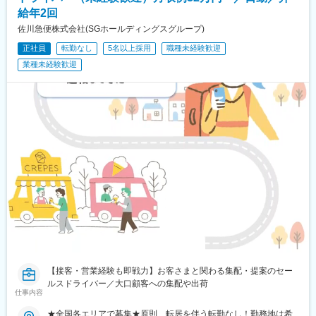
丘駅、岩村田駅、村山駅(長野県)、信濃常盤駅、田中駅、切石駅、
給年2回
常永駅、春日居町駅、東桂駅、動橋駅、三ツ屋駅、笠師保駅、松
佐川急便株式会社(SGホールディングスグループ)
任駅、丸岡駅、敦賀駅、清明駅、黒部駅、小杉駅、越中舟橋駅、
正社員
転勤なし
5名以上採用
職種未経験歓迎
朝潮橋駅、門真南駅、深江橋駅、河内花園駅、鴻池新田駅、西明
石駅、中埠頭駅、苅藻駅、加太駅(和歌山県)、武庫川団地前駅、紀
業種未経験歓迎
伊山田駅、新宮駅、芳養駅、船戸駅、西田原本駅、吉野口駅、郡
山駅(奈良県)、長柄駅、ケーブル八幡宮山上駅、西舞鶴駅、福知山
市民病院口駅、篠原駅(滋賀県)、多賀大社前駅、三雲駅、栗東駅、
おごと温泉駅、長浜駅、箕浦駅、讃岐塩屋駅、片原町駅(香川県)、
三本松駅(香川県)、北伊予駅、伊予富田駅、平田駅(高知県)、多ノ
郷駅、布師田駅、撫養駅、川原石駅、伴中央駅、広島港・宇品
駅、本郷駅(広島県)、八本松駅、東福山駅、木次駅、遙堪駅、乃木
駅、下府駅、八浜駅、金光駅、木見駅、高野駅、厚東駅、長府
駅、米川駅、山口駅(山口県)、新南陽駅、萩駅、鳥取駅、三本松口
駅、南瀬高駅、五郎丸駅、苅田駅、赤間駅、巻向駅、甘木駅(西鉄
線)、新飯塚駅、橋本駅(福岡県)、貝塚駅(福岡県)、雑餉隈駅、吉塚
駅、西小倉駅、大塔駅、佐伯駅、豊後豊岡駅、鶴崎駅、東中津
駅、北友田駅、朝地駅、バルーンさが駅、田代駅、相知駅、肥後
大津駅、光の森駅、平成駅、人吉駅、三角駅、草道駅、志布志
駅、姶良駅、米ノ津駅、古島駅、赤嶺駅、てだこ浦西駅、南方駅
(宮崎県)、高鍋駅、三股駅、東旭川駅、倶知安駅、岩見沢駅、新富
【接客・営業経験も即戦力】お客さまと関わる集配・提案のセー
士駅(北海道)、根室駅、新川駅(北海道)、環状通東駅、南郷１３丁
ルスドライバー／大口顧客への集配や出荷
目駅、問寒別駅、東室蘭駅、ほしみ駅、深川駅、長都駅、西帯広
仕事内容
駅、滝川駅、南稚内駅、利別駅、沼ノ端駅、八雲駅、鵡川駅、七
★全国各エリアで募集★原則、転居を伴う転勤なし！勤務地は希
重浜駅、磯分内駅、富良野駅、西北見駅、名寄高校駅、桂台駅、