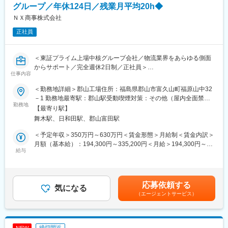
・収支管理（予算策定・実績管理・損益改善施策の立案）
グループ／年休124日／残業月平均20h◆
・物流改善施策の企画・実行（業務標準化、DX推進等）
ＮＸ商事株式会社
・本社・支社と連携した中長期の拠点戦略立案
・センター内メンバーの育成・評価・マネジメント
正社員
※荷役・配送業務は外部パートナーに委託しており、現場作業中心
ではなく「管理・改善・統括」が主業務です。
＜東証プライム上場中核グループ会社／物流業界をあらゆる側面
■キャリアパス・評価制度：
からサポート／完全週休2日制／正社員＞
仕事内容
・JOB型人事制度を導入し、年次に関係なく評価される環境が整
っています。
■業務概要：
＜勤務地詳細＞郡山工場住所：福島県郡山市富久山町福原山中32
・本社・支社での物流戦略立案や提案営業、コンサルティングな
普通自動車、大型自動車、建設荷役車両、大型特殊車両、その他
－1 勤務地最寄駅：郡山駅受動喫煙対策：その他（屋内全面禁煙
どへのキャリア展開も可能です
の整備 など
勤務地
（屋外指定喫煙場所あり））変更の範囲：会社の定める事業所
【最寄り駅】
舞木駅、日和田駅、郡山富田駅
■当社について：
■魅力：
株式会社ベスト・ロジスティクス・パートナーズは、三菱食品株
◇働きながら資格が取れる
＜予定年収＞350万円～630万円＜賃金形態＞月給制＜賃金内訳＞
式会社の物流事業を分社化し、2024年11月に設立された新会社で
業務で必要な資格取得にかかる費用は、会社が全額負担します。
月額（基本給）：194,300円～335,200円＜月給＞194,300円～
す。全国約400拠点の物流ネットワークを活かし、食品流通を中
◇国内最大の物流企業であるNXグループ
給与
335,200円＜昇給有無＞有＜残業手当＞有＜給与補足＞昇給実
心に高品質な物流サービスを提供してきました
連結売上高2兆円を超えるNXグループの一員である当社。全国各
績：4.5％賞与：年2回（7月・12月）※過去実績：4.5ヶ月分<モデ
これまでグループ内物流を主軸としてきましたが、今後は外販事
地の整備工場では約650名が従事し、NXグループをはじめ、さま
ル年収>20～25歳（一般）年収約470万円25～35歳（班長）年収
業にも積極的に取り組み、他社への物流支援やコンサルティング
ざまな法人顧客の車両や建機の整備をしています。
約520万円30～40歳（技術主任）年収約590万円35～45歳（技術
応募依頼する
を通じて事業領域の拡大を目指しています。安定した事業基盤と
◇あらゆるメーカーの車両を扱える
気になる
係長）年収約680万円40歳～（技術課長）年収約800万円賃金はあ
革新性を兼ね備え、持続可能な社会の実現に向けた新しい物流モ
（エージェントサービス）
自家用車、日本の物流を支えるトラック、建設機械などの点検を
くまでも目安の金額であり、選考を通じて上下する可能性があり
デルの構築に挑戦する企業です
はじめ、故障車両の修理、故障を防ぐための予防整備などを行い
ます。月給(月額)は固定手当を含めた表記です。
ます。取り扱い車種は多岐にわたるため、さまざまな整備技術を
変更の範囲：会社の定める業務
身につけられます。
締切間近