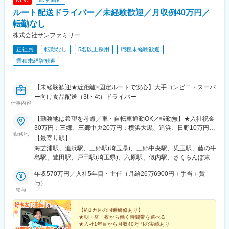
NEW
ルート配送ドライバー／未経験歓迎／月収例40万円／
■企業の特徴：
物流業界をあらゆる側面からサポートしている当社の事業フィー
転勤なし
ルドは、多岐にわたり、「輸送」を支える車両や燃料の提供（整
株式会社サンファミリー
備製作部門、石油部門、LPガス部門）、「荷役」「保管」の効率
正社員
転勤なし
5名以上採用
職種未経験歓迎
化をサポートする機器の提供（物流機器部門）、モノの輸送や荷
役の安全を確保する「包装」資材の提供（物流商品部門）、メー
業種未経験歓迎
カーの輸出をサポートする輸出梱包サービスの提供（ロジスティ
クス・サポート事業部門）など、社会の動脈である物流をサポー
トすることが、当社の存在意義とも言えます。また、生活からビ
【未経験歓迎★近距離×固定ルートで安心】大手コンビニ・スーパ
ジネスに至る様々なシーンに存在するリスクに対し、保険商品と
ー向け食品配送（3t・4t）ドライバー
仕事内容
いう安心の提供（保険部門）と、物流業界に止まらず、様々な分
野に事業フィールドを拡げています。
【勤務地は希望を考慮／車・自転車通勤OK／転勤無】★入社祝金
30万円：三郷、三郷中央20万円：横浜大黒、追浜、日野10万円：
変更の範囲：会社の定める業務
勤務地
新潟★三郷、三郷中央、児玉、春日部、横浜大黒、追浜、戸田で
【最寄り駅】
積極採用中！☆関東●横浜大黒営業所：神奈川県横浜市鶴見区大黒
海芝浦駅、追浜駅、三郷駅(埼玉県)、三郷中央駅、児玉駅、藤の牛
ふ頭●追浜営業所：神奈川県横須賀市夏島町●三郷営業所：埼玉県
島駅、豊田駅、戸田駅(埼玉県)、六原駅、似内駅、さくらんぼ東根
三郷市上口●三郷中央営業所：埼玉県三郷市インター南●児玉営業
駅、仙台空港駅(鉄道)、五百川駅、富士駅、古庄駅、越後石山駅、
所：埼玉県本庄市児玉町児玉●春日部営業所：埼玉県春日部市下柳
年収570万円／入社5年目・主任（月給26万6900円＋手当＋賞
羽後牛島駅
●日野営業所：東京都日野市旭が丘●戸田営業所：埼玉県戸田市氷
与）
給与
川町☆東北●北上営業所：岩手県北上市相去町大松沢●花巻営業
年収450万円／入社1年目（月給24万6900円＋残業手当＋他手当
所：岩手県花巻市空港南●山形営業所：山形県東根市大字東根元東
＋賞与）
根字一本木●岩沼営業所：宮城県岩沼市空港南●福島営業所：福島
【約1カ月の同乗研修あり】
★朝・昼・夜から働く時間帯を選べる
県本宮市荒井字恵向●岩手営業所：岩手県花巻市空港南●秋田営業
★入社1年目から月収40万円の実績あり