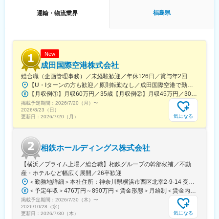
駅、丸岡駅、敦賀駅、清明駅、黒部駅、小杉駅、越中舟橋駅、沢
良宜駅、ＪＲ総持寺駅、豊川駅(大阪府)、羽倉崎駅、松ノ浜駅、藤
福島県
運輸・物流業界
井寺駅、喜志駅、長尾駅(大阪府)、箕面萱野駅、光明池駅、武庫川
団地前駅、白浜の宮駅、中山寺駅、豊岡駅(兵庫県)、紀伊山田駅、
新宮駅、芳養駅、船戸駅、西田原本駅、吉野口駅、郡山駅(奈良
県)、長柄駅、大山崎駅、馬堀駅、峰山駅、篠原駅(滋賀県)、多賀
大社前駅、三雲駅、栗東駅、おごと温泉駅、長浜駅、箕浦駅、讃
New
岐塩屋駅、片原町駅(香川県)、三本松駅(香川県)、北伊予駅、伊予
成田国際空港株式会社
富田駅、平田駅(高知県)、多ノ郷駅、布師田駅、撫養駅、川原石
総合職（企画管理事務）／未経験歓迎／年休126日／賞与年2回
駅、伴中央駅、広島港・宇品駅、本郷駅(広島県)、八本松駅、東福
【U・Iターンの方も歓迎／原則転勤なし／成田国際空港で勤務】■千葉県成田市古込字古込1-1受動喫煙対策：オフィス内禁煙・分煙※自動車通勤：可能（必要条件を満たしている場合のみ）
山駅、木次駅、遙堪駅、乃木駅、下府駅、八浜駅、金光駅、木見
【月収例①】月収60万円／35歳【月収例②】月収45万円／30歳【月収例③】月収41万円／25歳※各種手当(残業手当、住居手当、通勤手当等)込みの金額です。※別途賞与が年２回支給されます。※個人差がある旨、ご承知おきください。<月給>【初任給（大卒）】月給27万8600円＋各種手当(残業手当、住居手当、通勤手当等)＋賞与年2回【初任給（院卒）】月給30万500円＋各種手当(残業手当、住居手当、通勤手当等)＋賞与年2回※上記は新卒初任給です。経験やスキルを考慮して決定いたします。
駅、高野駅、厚東駅、長府駅、米川駅、山口駅(山口県)、新南陽
掲載予定期間：
2026/7/20（月）
〜
駅、萩駅、鳥取駅、三本松口駅、南瀬高駅、五郎丸駅、苅田駅、
2026/8/23（日）
赤間駅、伊賀駅、甘木駅(西鉄線)、新飯塚駅、橋本駅(福岡県)、貝
気になる
更新日：
2026/7/20（月）
塚駅(福岡県)、雑餉隈駅、吉塚駅、西小倉駅、大塔駅、佐伯駅、豊
後豊岡駅、鶴崎駅、東中津駅、北友田駅、朝地駅、バルーンさが
駅、田代駅、東唐津駅、肥後大津駅、光の森駅、平成駅、西人吉
相鉄ホールディングス株式会社
駅、三角駅、草道駅、志布志駅、姶良駅、米ノ津駅、古島駅、赤
嶺駅、てだこ浦西駅、南方駅(宮崎県)、高鍋駅、三股駅、東旭川
【横浜／プライム上場／総合職】相鉄グループの幹部候補／不動
駅、倶知安駅、岩見沢駅、新富士駅(北海道)、根室駅、新川駅(北
産・ホテルなど幅広く展開／26卒歓迎
海道)、環状通東駅、南郷１３丁目駅、問寒別駅、東室蘭駅、ほし
＜勤務地詳細＞本社住所：神奈川県横浜市西区北幸2-9-14 受動喫煙対策：屋内喫煙可能場所あり変更の範囲：会社の定める事業所
み駅、深川駅、長都駅、西帯広駅、滝川駅、南稚内駅、利別駅、
＜予定年収＞476万円～890万円＜賃金形態＞月給制＜賃金内訳＞月額（基本給）：269,000円～535,312円＜月給＞269,000円～535,312円＜昇給有無＞有＜残業手当＞有＜給与補足＞※これまでの経験とスキルに応じて判断いたします。■賞与：:5.7ヶ月（2026年度）■モデル年収：（例1）650万円 入社5年目 主任(月給39.7万円＋賞与174万円)（例2）832万円 入社9年目 係長(月給50.8万円＋賞与222万円)賃金はあくまでも目安の金額であり、選考を通じて上下する可能性があります。月給(月額)は固定手当を含めた表記です。
沼ノ端駅、八雲駅、鵡川駅、七重浜駅、磯分内駅、富良野駅、西
掲載予定期間：
2026/7/30（木）
〜
北見駅、名寄高校駅、桂台駅、遠軽駅、木古内駅、くりこま高原
2026/10/28（水）
駅、荒井駅(宮城県)、福田町駅、泉中央駅、古川駅、東白石駅、泉
気になる
更新日：
2026/7/30（木）