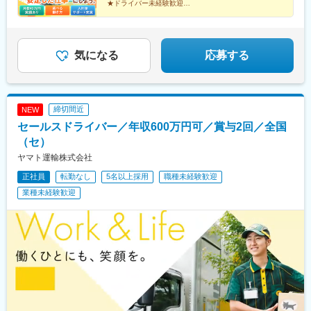
所：秋田県秋田市川尻町字大川反☆東海●静岡営業所：静岡県静岡
★ドライバー未経験歓迎
市葵区流通センター●富士営業所：静岡県富士市蓼原☆北信越●新
★近距離×固定ルート配送
★東証スタンダード上場企業グループ
潟営業所：新潟県新潟市東区紫竹卸新町※ 受動喫煙対策：営業所
★女性ドライバーも活躍中
による／屋外喫煙可能場所有
気になる
応募する
締切間近
NEW
セールスドライバー／年収600万円可／賞与2回／全国
（セ）
ヤマト運輸株式会社
正社員
転勤なし
5名以上採用
職種未経験歓迎
業種未経験歓迎