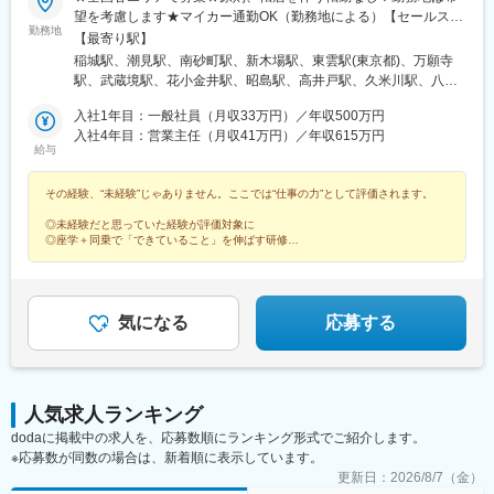
望を考慮します★マイカー通勤OK（勤務地による）【セールスド
遠軽駅、木古内駅、くりこま高原駅、荒井駅(宮城県)、福田町駅、
勤務地
ライバー】【ルート（輸送）ドライバー】■関東エリア東京、埼
【最寄り駅】
泉中央駅、古川駅、東白石駅、泉駅(常磐線)、藤田駅、七日町駅、
玉、神奈川、栃木、群馬、千葉、茨城■東海エリア愛知、三重、岐
泉崎駅、中荒井駅、日立木駅、安達駅、五百川駅、東酒田駅、高
稲城駅、潮見駅、南砂町駅、新木場駅、東雲駅(東京都)、万願寺
阜、静岡■甲信越エリア新潟、長野、山梨■北陸エリア石川、福
擶駅、置賜駅、山ノ目駅、花巻空港駅(東北本線)、岩手飯岡駅、地
駅、武蔵境駅、花小金井駅、昭島駅、高井戸駅、久米川駅、八王
井、富山■関西エリア大阪、兵庫、和歌山、奈良、京都、滋賀■中
ノ森駅、村崎野駅、横手駅、上飯島駅、扇田駅、羽後四ツ屋駅、
子みなみ野駅、西高島平駅、西台駅、鮫洲駅、狭山市駅、保谷
国・四国エリア香川、愛媛、高知、徳島、広島、島根、岡山、山
入社1年目：一般社員（月収33万円）／年収500万円
大曲駅(秋田県)、能代駅、西目駅、金谷沢駅、田んぼアート駅、七
駅、永田駅(埼玉県)、鳩ケ谷駅、鳥浜駅、高座渋谷駅、踊場駅、新
口、鳥取■九州エリア福岡、長崎、大分、佐賀、熊本、鹿児島、沖
入社4年目：営業主任（月収41万円）／年収615万円
戸十和田駅、新青森駅、小中野駅、東陽町駅、東中野駅、神戸駅
羽駅、羽沢横浜国大駅、中野島駅、武蔵新城駅、相模大野駅、秦
給与
縄、宮崎■北海道・東北エリア北海道、宮城、福島、山形、岩手、
(愛知県)、江端駅、南公園駅、大間駅、市民広場駅
野駅、南宇都宮駅、樅山駅、福居駅、藤岡駅、西那須野駅、下今
秋田、青森
市駅、多田羅駅、岩宿駅、上州新屋駅、新前橋駅、渋川駅、駒形
その経験、“未経験”じゃありません。ここでは“仕事の力”として評価されます。
駅、細谷駅(群馬県)、松飛台駅、成田空港駅(鉄道)、スポーツセン
ター駅、千葉みなと駅、誉田駅、神立駅、みどりの駅、南栗橋
◎未経験だと思っていた経験が評価対象に
駅、赤塚駅、下館駅、延方駅、常陸鴻巣駅、日立駅、佐古木駅、
◎座学＋同乗で「できていること」を伸ばす研修
◎昇格や他職種への挑戦など多彩なキャリア
三河安城駅、萩原駅(愛知県)、北岡崎駅、石仏駅、田県神社前駅、
◎男性も育休実績あり・退職金や家族手当あり
下小田井駅、福地駅、南大高駅、富貴駅、三河田原駅、向ケ丘
駅、三河一宮駅、竹村駅、港区役所駅、新守山駅、尾張星の宮
駅、本郷駅(愛知県)、佐那具駅、朝熊駅、亀山駅(三重県)、霞ケ浦
気になる
応募する
駅、六軒駅(三重県)、尾鷲駅、加佐登駅、江吉良駅、新加納駅、関
口駅、南宿駅、郡上大和駅、恵那駅、高山駅、多治見駅、古井
駅、美江寺駅、河津駅、菊川駅(静岡県)、鷲津駅、大場駅、長泉な
めり駅、藤枝駅、静岡駅、草薙駅(東海道本線)、袋井駅、西焼津
人気求人ランキング
駅、上島駅、須津駅、南吉田駅、糸魚川駅、春日山駅、小針駅、
dodaに掲載中の求人を、応募数順にランキング形式でご紹介します。
中条駅、宮内駅(新潟県)、魚沼丘陵駅、茨目駅、伊那北駅、広丘
※応募数が同数の場合は、新着順に表示しています。
駅、岩村田駅、村山駅(長野県)、信濃常盤駅、田中駅、切石駅、常
永駅、春日居町駅、東桂駅、動橋駅、三ツ屋駅、笠師保駅、松任
更新日：
2026/8/7（金）