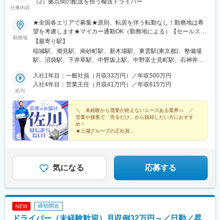
丘駅(宮崎県)、日向住吉駅、矢岳駅、錦江駅、広木駅、坂之上駅、
（2）拠点間の配送を担う輸送ドライバー
仕事内容
枕崎駅、志布志駅、上川内駅、米ノ津駅、水天宮前駅、東池袋四
丁目駅、新子安駅、長島駅、泉大津駅、大石駅、萩原駅(福岡県)、
★全国各エリアで募集★原則、転居を伴う転勤なし！勤務地は希
向原駅(東京都)
望を考慮します★マイカー通勤OK（勤務地による）【セールスド
勤務地
ライバー】【ルート（輸送）ドライバー】■関東エリア東京、埼
【最寄り駅】
玉、神奈川、千葉、栃木、群馬、茨城■東海エリア愛知、三重、岐
稲城駅、潮見駅、南砂町駅、新木場駅、東雲駅(東京都)、整備場
阜、静岡■甲信越エリア新潟、長野、山梨■北陸エリア石川、福
駅、沼袋駅、下井草駅、中野坂上駅、中野富士見町駅、石神井公
井、富山■関西エリア大阪、兵庫、京都、和歌山、奈良、滋賀■中
園駅、日進駅(埼玉県)、南羽生駅、越谷駅、越谷レイクタウン駅、
国・四国エリア香川、愛媛、高知、徳島、広島、島根、岡山、山
入社1年目：一般社員（月収33万円）／年収500万円
本庄早稲田駅、和光市駅、番田駅(神奈川県)、久里浜駅、港南台
口、鳥取■九州エリア福岡、長崎、大分、佐賀、熊本、鹿児島、沖
入社4年目：営業主任（月収41万円）／年収615万円
駅、栢山駅、読売ランド前駅、武蔵新城駅、昭和駅、片岡駅、南
給与
縄、宮崎■北海道・東北エリア北海道、宮城、福島、山形、岩手、
宇都宮駅、樅山駅、福居駅、藤岡駅、西那須野駅、下今市駅、多
秋田、青森
田羅駅、岩宿駅、上州新屋駅、新前橋駅、渋川駅、駒形駅、細谷
＼ 未経験から需要が絶えないニーズある業界へ ／
駅(群馬県)、千葉ニュータウン中央駅、湖北駅、江見駅、佐倉駅、
営業や接客で「売るだけ」から脱却したい方におすす
新習志野駅、木更津駅、川間駅、江戸川台駅、神立駅、みどりの
め！
駅、野木駅、赤塚駅、下館駅、延方駅、常陸鴻巣駅、日立駅、佐
★上場グループの正社員
★業界大手のノウハウで効率的な働き方を実現
古木駅、三河安城駅、萩原駅(愛知県)、北岡崎駅、石仏駅、田県神
★目標はチーム制※個人ノルマなし
社前駅、下小田井駅、福地駅、南大高駅、富貴駅、三河田原駅、
★教育や管理職などのキャリアパスあり
向ケ丘駅、三河一宮駅、竹村駅、港区役所駅、新守山駅、尾張星
の宮駅、本郷駅(愛知県)、佐那具駅、朝熊駅、亀山駅(三重県)、霞
気になる
応募する
ケ浦駅、六軒駅(三重県)、尾鷲駅、加佐登駅、江吉良駅、新加納
駅、関口駅、南宿駅、郡上大和駅、恵那駅、高山駅、多治見駅、
古井駅、美江寺駅、河津駅、菊川駅(静岡県)、鷲津駅、大場駅、長
泉なめり駅、藤枝駅、静岡駅、草薙駅(東海道本線)、袋井駅、西焼
締切間近
NEW
津駅、上島駅、須津駅、南吉田駅、糸魚川駅、春日山駅、小針
ドライバー（未経験歓迎）月収例32万円～／日勤／昇
駅、中条駅、宮内駅(新潟県)、魚沼丘陵駅、茨目駅、伊那北駅、広