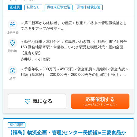
正社員
転勤なし
職種未経験歓迎
業種未経験歓迎
～第二新卒から経験者まで幅広く歓迎！／将来の管理職候補とし
てスキルアップが可能～
仕事内容
■業務概要：
＜勤務地詳細＞本社住所：福島県いわき市小川町西小川字上居合
当社は冷蔵・冷凍食品の運送業を中心に、ガソリンスタンドの経
153 勤務地最寄駅：常磐線／いわき駅受動喫煙対策：屋内全面禁
営や太陽光発電所の運営も行っている、いわき本社の企業です。
勤務地
煙変更の範囲：会社の定める事業所
【最寄り駅】
今回、財務・経理の業務を担当していただける方を募集します。
赤井駅、小川郷駅
※将来の管理職候補としてご入社いただく想定です。未経験の方も
意欲があれば歓迎します。
＜予定年収＞300万円～450万円＜賃金形態＞月給制＜賃金内訳＞
月額（基本給）：230,000円～260,000円その他固定手当/月：
■主な業務内容：
給与
14,000円～84,000円＜月給＞244,000円～344,000円＜昇給有無
財務経理の実務を担当していただきます。
＞有＜残業手当＞有＜給与補足＞※給与は経験・能力を考慮して決
・会計事務所対応
定します賞与：年2回（前年度実績：2.5～2.75ヶ月分）※業績によ
・銀行交渉、対応（借入等の交渉は社長が担当）
り異なる賃金はあくまでも目安の金額であり、選考を通じて上下
応募依頼する
・資金繰り管理
気になる
する可能性があります。月給(月額)は固定手当を含めた表記です。
（エージェントサービス）
・財務分析
・決算対応 など
経験者の方は、即戦力として管理職からのスタートも可能なた
め、全体の統括・マネジメントも担っていただきます。
締切間近
【福島】物流企画・管理(センター長候補)※三菱食品か
■入社後の流れ：