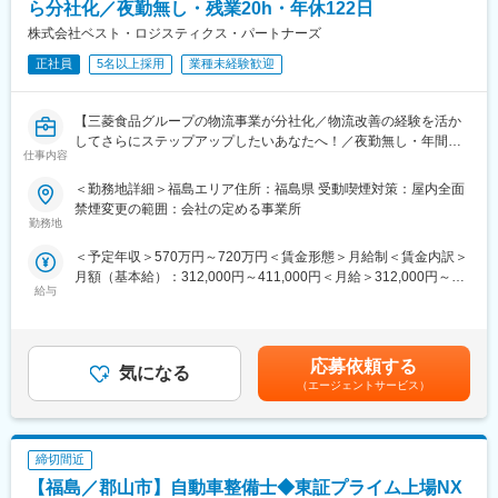
入社後、まずは現場の業務を理解していただくために、部長や課
ら分社化／夜勤無し・残業20h・年休122日
長などから指導を受け業務を習得していきます。
株式会社ベスト・ロジスティクス・パートナーズ
未経験の方でも丁寧な指導がありますので、安心して挑戦してく
正社員
5名以上採用
業種未経験歓迎
ださい。
大手企業との直接取引など、販路・仕事量などを安定的に持つ充
実した職場でキャリア形成を図ることができます。
【三菱食品グループの物流事業が分社化／物流改善の経験を活か
してさらにステップアップしたいあなたへ！／夜勤無し・年間休
■組織構成：
仕事内容
日122日・残業平均20h程度の抜群の働き方】
本社での総務部は現在４名（部長、課長、担当者2名）、各営業所
では6名（本宮4名、亘理1名、仙台1名）で構成されています。
＜勤務地詳細＞福島エリア住所：福島県 受動喫煙対策：屋内全面
■募集背景：
禁煙変更の範囲：会社の定める事業所
2024年11月、三菱食品株式会社の物流事業分社化により設立され
勤務地
■当社の特徴：
た当社において、全国各地の物流センター運営体制を強化するた
当社は1971年に設立され、冷蔵・冷凍食品の輸送を専門とする企
＜予定年収＞570万円～720万円＜賃金形態＞月給制＜賃金内訳＞
め、将来のセンター長を担う人材を募集します。
業として成長してきました。
月額（基本給）：312,000円～411,000円＜月給＞312,000円～
全国約400拠点に及ぶ物流ネットワークを活かしつつ、特に各セ
「丁寧・正確・迅速」をモットーに、お客様に信頼されるサービ
給与
411,000円＜昇給有無＞有＜残業手当＞有＜給与補足＞■賞与実績:
ンターの収益性向上・オペレーション高度化・人材マネジメント
スを提供しています。地元社会に愛される地域密着型の企業とし
有（年2回）※想定年収は想定残業代を含んだ金額となります。賃
強化が重要なテーマとなっています。
て、社員満足度の向上にも力を入れています。
金はあくまでも目安の金額であり、選考を通じて上下する可能性
入社後はセンター長候補として、まずは現場理解・改善推進から
があります。月給(月額)は固定手当を含めた表記です。
携わり、将来的には1拠点の責任者としてセンター全体の経営を担
応募依頼する
変更の範囲：会社の定める業務
気になる
っていただくことを期待しています。
（エージェントサービス）
■業務詳細：
・物流センター全体の運営・管理
締切間近
・外部パートナー（倉庫・配送会社）との折衝・マネジメント
・センターKPI（生産性・コスト・品質・納期）の管理・改善推進
【福島／郡山市】自動車整備士◆東証プライム上場NX