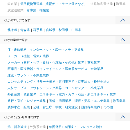
鉄道業
道路貨物運送業（宅配便・トラック運送など）
道路旅客運送業
海運業
航空運輸業
倉庫業・梱包業
ほかのエリアで探す
北海道
青森県
岩手県
宮城県
秋田県
山形県
ほかの業種で探す
IT・通信業界
インターネット・広告・メディア業界
メーカー（機械・電気）業界
メーカー（素材・化学・食品・化粧品・その他）業界
商社業界
医薬品・医療機器・ライフサイエンス・医療系サービス
金融業界
建設・プラント・不動産業界
コンサルティング・リサーチ業界・専門事務所・監査法人・税理士法人
人材サービス・アウトソーシング業界・コールセンター
小売業界
外食産業・飲食業界
エネルギー（電力・ガス・石油・新エネルギー）業界
旅行・宿泊・レジャー業界
警備・清掃業界
理容・美容・エステ業界
教育業界
農林水産・鉱業
公社・官公庁・学校・研究施設
冠婚葬祭業界
その他
ほかのこだわり条件で探す
第二新卒歓迎
外資系企業
年間休日120日以上
フレックス勤務