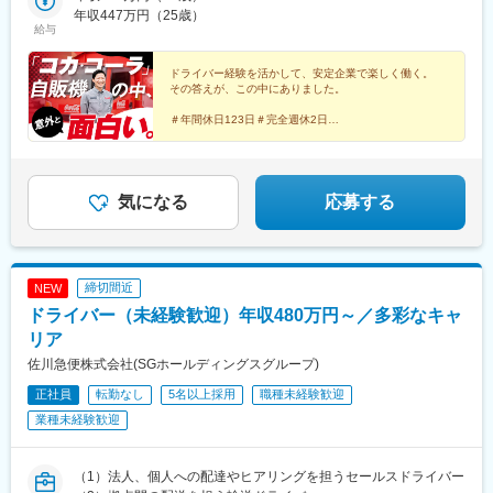
年収447万円（25歳）
岡本駅(栃木県)、群馬八幡駅、治良門橋駅、東所沢駅、与野本町
給与
駅、鷲宮駅、武蔵高萩駅、七里駅、八潮駅、ひろせ野鳥の森駅、
本庄駅、大野原駅、八千代緑が丘駅、新習志野駅、木更津駅、我
ドライバー経験を活かして、安定企業で楽しく働く。
孫子駅、県庁前駅(千葉県)、門前仲町駅、東陽町駅、高井戸駅、池
その答えが、この中にありました。
袋駅、東池袋駅、志村坂上駅、東大和市駅、京急新子安駅、桜ケ
丘駅、北久里浜駅、東戸塚駅、鳥浜駅、新綱島駅、武蔵中原駅、
＃年間休日123日＃完全週休2日
＃賞与年3回（実績4.5カ月分）
社家駅、秦野駅、平塚駅、南橋本駅、小針駅、宮内駅(新潟県)、石
＃早朝や夜間勤務なし
和温泉駅、友江駅、土岐市駅、高山駅、原駅(静岡県)、大場駅、南
＃インセンティブ月平均2万円
伊東駅、河津駅、袋井駅、上島駅、御門台駅、富士根駅、幸田
駅、八幡駅(愛知県)、土橋駅(愛知県)、大門駅(愛知県)、神領駅、
気になる
応募する
萩原駅(愛知県)、茶屋ケ坂駅、柏森駅、名和駅(愛知県)、近鉄長島
駅、内部駅、五十鈴ケ丘駅、高茶屋駅、広小路駅(三重県)、八日市
駅、甲西駅、西京極駅、十条駅(京都府・近鉄線)、岸辺駅、福島駅
(大阪環状線)、朝潮橋駅、香里園駅、門真南駅、初芝駅、井原里
締切間近
NEW
駅、松ノ浜駅、北巽駅、久宝寺口駅、大物駅、立花駅、西灘駅、
ドライバー（未経験歓迎）年収480万円～／多彩なキャ
手柄山平和公園駅、有馬温泉駅、加古川駅、鳴門駅、二階堂駅、
打田駅、備前西市駅、新尾道駅、江波駅、伴中央駅、福山駅、安
リア
芸阿賀駅、東広島駅、山口駅(山口県)、周防久保駅、岩国駅、長府
佐川急便株式会社(SGホールディングスグループ)
駅、農学部前駅、石井駅(徳島県)、介良通駅、下曽根駅、福間駅、
正社員
転勤なし
5名以上採用
職種未経験歓迎
遠賀野駅、天神駅、御井駅、下山門駅、筑前山家駅、東甘木駅、
西小倉駅、陣原駅、貝塚駅(福岡県)、天道駅、折尾駅、南行橋駅、
業種未経験歓迎
久保田駅(佐賀県)、山本駅(佐賀県)、大塔駅、西諫早駅、平成駅、
堀川駅、肥後高田駅、たのうら御立岬公園駅、大在駅、中津駅(大
分県)、敷戸駅、三重町駅、豊後豊岡駅、五十市駅、田吉駅、旭ケ
（1）法人、個人への配達やヒアリングを担うセールスドライバー