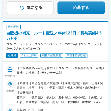
駅、平津駅、新静岡駅、尼崎センタープール前駅、天空橋駅、浅
野駅、岩塚駅
気になる
応募する
締切間近
自販機の補充・ルート配送／年休123日／賞与実績4.5
カ月分
コカ･コーラボトラーズジャパンベンディング株式会社(コカ･コーラボト
ラーズジャパングループ)
正社員
5名以上採用
職種未経験歓迎
業種未経験歓迎
【平均勤続15.7年で定着率◎】コカ･コーラ社製品の配送・自動販
売機への補充／5～6名のチーム制
仕事内容
【勤務地は希望を考慮／車通勤OK】■ 東北宮城・福島・山形■ 関
東東京・埼玉・神奈川・千葉・群馬・栃木・茨城・山梨■ 北信越
勤務地
新潟■ 東海静岡・岐阜・愛知・三重■ 近畿滋賀・奈良・和歌山・大
【最寄り駅】
阪・京都・兵庫■中国・四国岡山・香川・徳島・高知・広島・山口
葛岡駅、小鶴新田駅、槻木駅、泉中央駅、曽波神駅、本吉駅、古
■ 九州福岡・熊本・大分・宮崎・鹿児島・長崎・佐賀※一部、自社
川駅、東金井駅、置賜駅、南新庄駅、東酒田駅、舞木駅、いわき
敷地内に駐車場がない拠点では、ご自身で駐車場を手配していた
駅、会津若松駅、白河駅、瀬上駅、鹿島神宮駅、東水戸駅、研究
だきます。※受動喫煙対策あり
年収491万円（30歳）
学園駅、神立駅、岩瀬駅、小木津駅、赤塚駅、野木駅、田島駅、