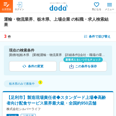
会員登録
ログイン
気になる
メニュー
運輸・物流業界、栃木県、上場企業
の転職・求人検索結
果
3
条件で並び替え
件
現在の検索条件
[勤務地]栃木県 [業種]運輸・物流業界 [詳細条件](会社・職場の環境)上場企業
新着求人をいつでもチェック
条件の変更
この条件を保存
栃木県
のみで募集中
【足利市】製造現場責任者◆スタンダード上場◆高齢
者向け配食サービス業界最大級・全国約950店舗
株式会社シルバーライフ