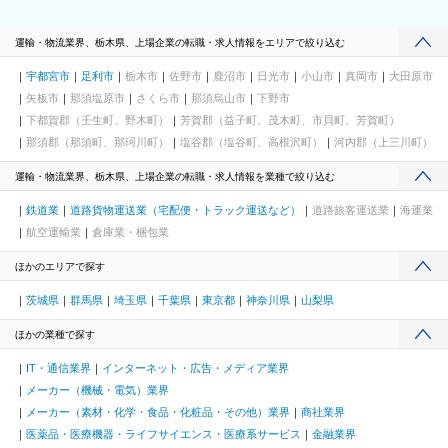
運輸・物流業界、栃木県、上場企業の転職・求人情報をエリアで絞り込む
宇都宮市
足利市
栃木市
佐野市
鹿沼市
日光市
小山市
真岡市
大田原市
矢板市
那須塩原市
さくら市
那須烏山市
下野市
下都賀郡（壬生町、野木町）
芳賀郡（益子町、茂木町、市貝町、芳賀町）
那須郡（那須町、那珂川町）
塩谷郡（塩谷町、高根沢町）
河内郡（上三川町）
運輸・物流業界、栃木県、上場企業の転職・求人情報を業種で絞り込む
鉄道業
道路貨物運送業（宅配便・トラック運送など）
道路旅客運送業
海運業
航空運輸業
倉庫業・梱包業
ほかのエリアで探す
茨城県
群馬県
埼玉県
千葉県
東京都
神奈川県
山梨県
ほかの業種で探す
IT・通信業界
インターネット・広告・メディア業界
メーカー（機械・電気）業界
メーカー（素材・化学・食品・化粧品・その他）業界
商社業界
医薬品・医療機器・ライフサイエンス・医療系サービス
金融業界