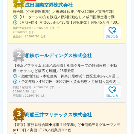
成田国際空港株式会社
総合職（企画管理事務）／未経験歓迎／年休126日／賞与年2回
【U・Iターンの方も歓迎／原則転勤なし／成田国際空港で勤務】■千葉県成田市古込字古込1-1受動喫煙対策：オフィス内禁煙・分煙※自動車通勤：可能（必要条件を満たしている場合のみ）
【月収例①】月収60万円／35歳【月収例②】月収45万円／30歳【月収例③】月収41万円／25歳※各種手当(残業手当、住居手当、通勤手当等)込みの金額です。※別途賞与が年２回支給されます。※個人差がある旨、ご承知おきください。<月給>【初任給（大卒）】月給27万8600円＋各種手当(残業手当、住居手当、通勤手当等)＋賞与年2回【初任給（院卒）】月給30万500円＋各種手当(残業手当、住居手当、通勤手当等)＋賞与年2回※上記は新卒初任給です。経験やスキルを考慮して決定いたします。
掲載予定期間：
2026/7/20（月）
〜
2026/8/23（日）
気になる
更新日：
2026/7/20（月）
相鉄ホールディングス株式会社
【横浜／プライム上場／総合職】相鉄グループの幹部候補／不動
産・ホテルなど幅広く展開／26卒歓迎
＜勤務地詳細＞本社住所：神奈川県横浜市西区北幸2-9-14 受動喫煙対策：屋内喫煙可能場所あり変更の範囲：会社の定める事業所
＜予定年収＞476万円～890万円＜賃金形態＞月給制＜賃金内訳＞月額（基本給）：269,000円～535,312円＜月給＞269,000円～535,312円＜昇給有無＞有＜残業手当＞有＜給与補足＞※これまでの経験とスキルに応じて判断いたします。■賞与：:5.7ヶ月（2026年度）■モデル年収：（例1）650万円 入社5年目 主任(月給39.7万円＋賞与174万円)（例2）832万円 入社9年目 係長(月給50.8万円＋賞与222万円)賃金はあくまでも目安の金額であり、選考を通じて上下する可能性があります。月給(月額)は固定手当を含めた表記です。
掲載予定期間：
2026/7/30（木）
〜
2026/10/28（水）
気になる
更新日：
2026/7/30（木）
商船三井マリテックス株式会社
【東京】事務系総合職◆海事手続業務など◆商船三井グループ／年
休130日／実働1日7h／残業月20h程