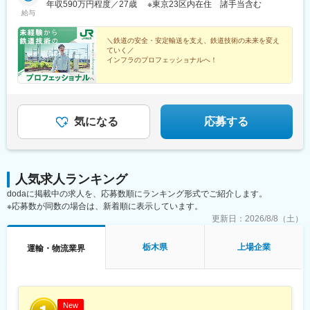
ついては各エリアにおける一例となります。
年収590万円程度／27歳 ※東京23区内在住 諸手当含む
八王子駅、東小金井駅、川崎駅、扇町駅(神奈川県)、横浜駅、小田
給与
原駅、新潟駅、小千谷駅、長岡駅、甲府駅、長野駅、松本駅、仙
台駅(地下鉄)、宇都宮駅東口駅、栄町駅(千葉県)、京成西船駅、南
＼鉄道の安全・安定輸送を支え、鉄道技術の未来を変え
新宿駅、不動前駅、三越前駅、高輪ゲートウェイ駅、西武新宿
ていく／
駅、十条駅(東京都)、京王八王子駅、八丁畷駅、大川駅、平沼橋
インフラのプロフェッショナルへ！
駅、緑町駅、西松本駅、宮城野通駅、東宿郷駅、京成千葉駅、
◆特別な資格や経験は不要！JR東日本の正社員として活
代々木駅、五反田駅、神田駅(東京都)、大久保駅(東京都)、王子神
躍
谷駅、京急川崎駅、高島町駅、渚駅(長野県)
◆未経験歓迎！スキルアップを支える充実の研修体制
◆東証プライム上場／暮らしを支える各種手当が充実
気になる
応募する
人気求人ランキング
dodaに掲載中の求人を、応募数順にランキング形式でご紹介します。
※応募数が同数の場合は、新着順に表示しています。
更新日：
2026/8/8（土）
栃木県
上場企業
運輸・物流業界
New