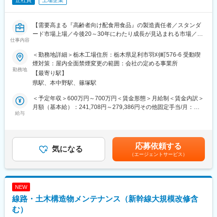
正社員
上場企業
【需要高まる『高齢者向け配食用食品』の製造責任者／スタンダ
ード市場上場／今後20～30年にわたり成長が見込まれる市場／高
仕事内容
齢者向け配食サービス業界最大級・全国約950店舗】
＜勤務地詳細＞栃木工場住所：栃木県足利市羽刈町576-6 受動喫
■採用背景
煙対策：屋内全面禁煙変更の範囲：会社の定める事業所
社会全体の高齢化を背景に、高齢者向け配食用食品の需要は年々
勤務地
【最寄り駅】
拡大しています。当社では生産量増加に伴い、製造体制のさらな
県駅、本中野駅、篠塚駅
る強化が急務となっています。現在は工場長が製造課長業務を兼
任していますが、役割分担を明確にし、より安定した生産体制を
＜予定年収＞600万円～700万円＜賃金形態＞月給制＜賃金内訳＞
構築するため、本ポジションを新たに募集します。
月額（基本給）：241,708円～279,386円その他固定手当/月：
現場を理解し、人と工程の両面から製造現場を支えていただける
給与
120,000円固定残業手当/月：118,292円～130,614円（固定残業時
方をお迎えしたいと考えています。
間45時間0分/月）超過した時間外労働の残業手当は追加支給＜月
給＞480,000円～530,000円（一律手当を含む）＜昇給有無＞無＜
■業務概要
残業手当＞有賃金はあくまでも目安の金額であり、選考を通じて
応募依頼する
製造責任者として、製造現場全体のマネジメントをお任せしま
気になる
上下する可能性があります。月給(月額)は固定手当を含めた表記で
（エージェントサービス）
す。
す。
従業員のマネジメントを軸に、工程管理、設備機器管理、新規案
件の統括、改善活動の推進など、安定生産に向けた現場運営を担
っていただくポジションです。
NEW
2021年3月に稼働を開始した栃木工場では、冷蔵・冷凍惣菜を中
線路・土木構造物メンテナンス（新幹線大規模改修含
心に、1日あたり約5万～6万パックを製造しています。
む）