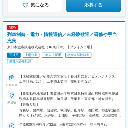
善に向けて真摯に向き合ってもらえる風土があります
気になる
応募する
・高齢者人口増加という社会的ニーズを背景に、2009年のフラン
チャイズ展開以降、全国約950店舗まで成長。今後20～30年にわ
たり安定した成長が見込まれる事業です
変更の範囲：会社の定める業務
NEW
列車制御・電力・情報通信／未経験歓迎／研修や手当
充実
東日本旅客鉄道株式会社（JR東日本）【プライム市場】
正社員
上場企業
5名以上採用
職種未経験歓迎
業種未経験歓迎
【未経験歓迎／研修充実で安心】各分野におけるメンテナンス、
工事計画、設計、工事施工監理、技術管理など
仕事内容
【希望勤務地考慮】青森県岩手県宮城県秋田県山形県福島県茨城
県栃木県群馬県首都圏（埼玉県・千葉県・東京都・神奈川県）新
勤務地
潟県山梨県長野県【変更の範囲】業務上の必要がある場合、雇い
【最寄り駅】
入れ直後のエリア外に転勤・出向することがあります。その場合
青森駅、盛岡駅、仙台駅、秋田駅、山形駅、酒田駅、郡山駅(福島
は会社が定める勤務地となります。※勤務地は、各エリアの中から
県)、いわき駅、水戸駅、土浦駅、宇都宮駅、高崎駅、大宮駅(埼玉
第３希望まで選んで応募していただきます。※屋内の受動喫煙対策
県)、熊谷駅、千葉駅、木更津駅、西船橋駅、我孫子駅、新宿駅、
／あり(喫煙専用室設置)【勤務地について】記載の勤務地の住所に
年収630万円程度／32歳 ※東京23区内在住 諸手当含む
目黒駅、新日本橋駅、品川駅、新大久保駅、田端駅、東十条駅、