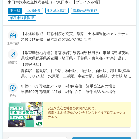
■業務詳細
東日本旅客鉄道株式会社（JR東日本）【プライム市場】
ご経験やスキルに応じ、以下の業務を段階的にお任せします。
正社員
上場企業
5名以上採用
職種未経験歓迎
入社後の担当範囲は相談のうえ決定します。
・目標出荷数達成に向けた工程管理、人員管理
業種未経験歓迎
・ライン構成の最適化および生産計画の策定
・新規案件の全体統括
・各種トラブル対応を含む設備機器管理
【未経験歓迎！研修制度が充実】線路・土木構造物のメンテナン
・製造現場における改善活動の推進
スおよび補修・補強計画の策定や設計管理
仕事内容
■組織構成
【希望勤務地考慮】青森県岩手県宮城県秋田県山形県福島県茨城
工場長
県栃木県群馬県首都圏（埼玉県・千葉県・東京都・神奈川県）新
製造課長：本ポジション
勤務地
潟県山梨県長野県【変更の範囲】業務上の必要がある場合、雇い
【最寄り駅】
メンバー：3チーム体制（入出荷課・計量下処理／加熱調理・充填
入れ直後のエリア外に転勤・出向することがあります。その場合
青森駅、盛岡駅、仙台駅、秋田駅、山形駅、酒田駅、郡山駅(福島
包装）
は会社が定める勤務地となります。※勤務地は、各エリアの中から
県)、いわき駅、水戸駅、土浦駅、宇都宮駅、高崎駅、大宮駅(埼玉
社員の平均年齢は30代。パート・アルバイトを含め、20代～50代
第３希望まで選んで応募していただきます。※屋内の受動喫煙対策
県)、熊谷駅、千葉駅、木更津駅、西船橋駅、我孫子駅、新宿駅、
まで幅広い年齢層が活躍しています。
／あり(喫煙専用室設置)【勤務地について】記載の勤務地の住所に
年収630万円程度／32歳 ※都内在住、諸手当込みの場合
目黒駅、神田駅(東京都)、品川駅、新大久保駅、田端駅、八王子
ついては各エリアにおける一例となります。
年収590万円程度／27歳 ※都内在住、諸手当込みの場合
駅、川崎駅、横浜駅、小田原駅、新潟駅、長岡駅、甲府駅、長野
■働き方
給与
駅、松本駅、仙台駅(地下鉄)、宇都宮駅東口駅、栄町駅(千葉県)、
北関東道至近で交通アクセスも良好。都市部への移動もしやすく
京成西船駅、南新宿駅、不動前駅、岩本町駅、高輪ゲートウェイ
大型商業施設もある生活環境の整ったエリアです。
安全で安心な社会の実現のために。
駅、西武新宿駅、京王八王子駅、八丁畷駅、平沼橋駅、西松本
線路・土木構造物のメンテナンスを担うプロフェッショ
駅、宮城野通駅、東宿郷駅、京成千葉駅、代々木駅、五反田駅、
■魅力
ナルへ。
淡路町駅、大久保駅(東京都)、高島町駅、渚駅(長野県)
・多品種少量生産の環境で、自社製品に加え他社製品も扱うた
◆未経験者活躍中！充実の研修体制があるから安心
め、製造管理の幅広い経験が積めます
◆東証プライム上場／安定基盤があり将来性抜群
・現場の設備や環境について、上長や経営層に相談しやすく、改
◆JR東日本の正社員／人生と暮らしを支える各種手当が
充実