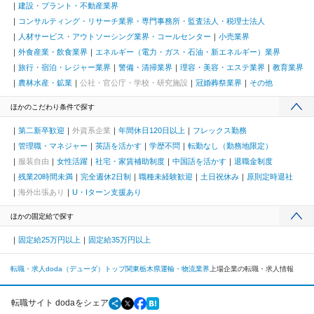
建設・プラント・不動産業界
コンサルティング・リサーチ業界・専門事務所・監査法人・税理士法人
人材サービス・アウトソーシング業界・コールセンター
小売業界
外食産業・飲食業界
エネルギー（電力・ガス・石油・新エネルギー）業界
旅行・宿泊・レジャー業界
警備・清掃業界
理容・美容・エステ業界
教育業界
農林水産・鉱業
公社・官公庁・学校・研究施設
冠婚葬祭業界
その他
ほかのこだわり条件で探す
第二新卒歓迎
外資系企業
年間休日120日以上
フレックス勤務
管理職・マネジャー
英語を活かす
学歴不問
転勤なし（勤務地限定）
服装自由
女性活躍
社宅・家賃補助制度
中国語を活かす
退職金制度
残業20時間未満
完全週休2日制
職種未経験歓迎
土日祝休み
原則定時退社
海外出張あり
U・Iターン支援あり
ほかの固定給で探す
固定給25万円以上
固定給35万円以上
転職・求人doda（デューダ）トップ
関東
栃木県
運輸・物流業界
上場企業の転職・求人情報
転職サイト dodaをシェア