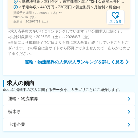
＜勤務地詳細＞本社住所：東京都港区虎ノ門2-1-1 商船三井ビル勤務地最寄駅：東京メトロ銀座線／虎ノ門駅受動喫煙対策：屋内全面禁煙変更の範囲：会社の定める事業所
＜予定年収＞440万円～730万円＜賃金形態＞月給制＜賃金内訳＞月額（基本給）：291,800円～487,000円＜月給＞291,800円～487,000円＜昇給有無＞有＜残業手当＞有＜給与補足＞※上記想定年収には賞与3ヶ月分を含みます。金額は目安の金額であり、これまでのご経験・スキル・現年収等を総合的に考慮し決定いたします。■昇給：年1回■賞与：3ヶ月分（前年度実績）賃金はあくまでも目安の金額であり、選考を通じて上下する可能性があります。月給(月額)は固定手当を含めた表記です。
掲載予定期間：
2026/6/18（木）
〜
2026/9/16（水）
気になる
更新日：
2026/7/18（土）
※求人応募数の多い順にランキングしています（非公開求人は除く）。
※集計対象期間：2026/8/1（土）～2026/8/7（金）
※事情により掲載終了予定日よりも前に求人募集が終了していることもご
ざいます。その場合は当サイトから応募はできませんので、あらかじめご
了承ください。
運輸・物流業界
の人気求人ランキングを詳しく見る
求人の傾向
dodaに掲載中の求人に関するデータを、カテゴリごとにご紹介します。
運輸・物流業界
栃木県
上場企業