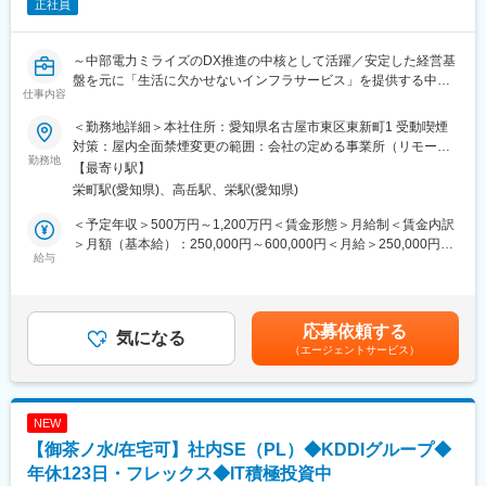
正社員
ト業務。運用開始後のシステム維持管理に関わる業務を担当しま
す。
＜具体的には＞
～中部電力ミライズのDX推進の中核として活躍／安定した経営基
◇ユーザーアンケートや利用状況、申込導線における課題、顧客
盤を元に「生活に欠かせないインフラサービス」を提供する中部
指標等を踏まえ、マーケティング部門・リテール部門・ITベンダ
仕事内容
電力グループ企業／ワークライフバランス・福利厚生◎～
ーと連携しながら、改善施策をシステム要件へ落とし込む。
◇事業部門の要望を実現するだけでなく、アンケート結果や利用
＜勤務地詳細＞本社住所：愛知県名古屋市東区東新町1 受動喫煙
■ミッション：
状況、業務課題などを踏まえ、お客さまにとって使いやすく、分
対策：屋内全面禁煙変更の範囲：会社の定める事業所（リモート
中部電力ミライズのDX推進の中核として、事業を支えるITシステ
勤務地
かりやすいサービスを実現という観点に加えてAI・データ活用な
ワーク含む）
【最寄り駅】
ムの企画・開発・運用を担っています。AI・データ活用による業
ど新たなテーマへの対応。
栄町駅(愛知県)、高岳駅、栄駅(愛知県)
務変革の推進、システム基盤の高度化、サイバーセキュリティの
確保を通じて、お客さまへの価値提供と事業成長を支援していま
＜将来的には＞
＜予定年収＞500万円～1,200万円＜賃金形態＞月給制＜賃金内訳
す。
部門内ローテーションを通じて、ミライズの各事業領域を支える
＞月額（基本給）：250,000円～600,000円＜月給＞250,000円～
また、中部電力グループ各社と連携しながら、システム共通施策
給与
ITシステムの企画・開発・運用・保守など、幅広い業務に携わっ
600,000円＜昇給有無＞有＜残業手当＞有＜給与補足＞※条件はス
やITガバナンスの推進、共通基盤の整備に取り組み、持続的なDX
ていただくことを想定しています。
キル・経験・前職給与を考慮の上決定いたします。■昇給・昇格：
を支えるデジタル基盤の構築を担っています。
年1回■賞与：年2回（6月・12月）賃金はあくまでも目安の金額で
■ジョブローテーション：
あり、選考を通じて上下する可能性があります。月給(月額)は固定
応募依頼する
■業務内容：
気になる
将来的には、ミライズのシステム部門を支える中核人財として、
手当を含めた表記です。
（エージェントサービス）
・電力調達／需給管理を支えるシステムの企画、開発、運用、保
ミライズのDX戦略策定、プロジェクトマネージャー、ITコンサル
守に関する業務
タント、アプリケーションスペシャリスト、テクニカルスペシャ
・カーボンニュートラル関連サービスを支えるシステムの企画、
リストのいずれか希望に沿って活躍いただける環境です。
開発、運用、保守に関する業務
NEW
・エネルギーマネジメントシステムの企画、開発、運用、保守に
変更の範囲：会社の定める業務
【御茶ノ水/在宅可】社内SE（PL）◆KDDIグループ◆
関する業務
・その他業務領域を支えるITシステムの企画、開発、運用、保守
年休123日・フレックス◆IT積極投資中