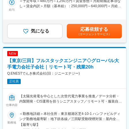
＜経営サポート＞
＜予定年収＞480万円～1,250万円＜賃金形態＞月給制補足事項な
社会インフラ製造を支える、全社データ活用基盤の整備およびBI
グループ会社5社の経営管理・労務・総務機能の提供を行い、事業
し＜賃金内訳＞月額（基本給）：250,000円～640,000円＜月給＞
活用推進業務です。DWHの整備やデータの標準化を進めるととも
給与
が円滑に回るようにサボートを行っています。
250,000円～640,000円＜昇給有無＞有＜残業手当＞有＜給与補足
に、業務部門と連携しながら、データ活用のためのダッシュボー
＜再生可能エネルギー事業＞
＞※上記年収は想定される残業代を含んだ金額です。※経験、年齢
ド企画・構築・改善を担っていただきます。また、部門横断での
東広島市において3ヶ所の太陽光発電所を運営。グリーンプロジェ
の考慮の上当社規定により決定します。■昇給：年1回（4月）■賞
共創を通じて、データ活用の定着支援や教育・伴走支援にも携わ
クトボンドでの取組みが評価され、2019年の環境省主催ジャパ
与：年2回（6月、12月）※業績による賃金はあくまでも目安の金
応募依頼する
っていただきます。
気になる
ン・グリーンボンド・アワードにおいて、選定委員特別賞を受賞
額であり、選考を通じて上下する可能性があります。月給(月額)は
（エージェントサービス）
しました。
固定手当を含めた表記です。
■当社について：
＜地域貢献／企業版ふるさと納税＞
当社は、創業から約120年以上、インフラを支える重電メーカー
2017年に東広島市が企業版ふるさと納税の対象事業として「ふる
として、発変電設備、太陽光発電、スマートグリッド、電気自動
さと里山再生プロジェクト」を立ち上げました。循環型社会の構
NEW
車用モータ・インバータ、水処理、自動車試験システム等、幅広
築に向けた木質等バイオマス資源の有効活用や需要拡大を進める
【東京/三田】フルスタックエンジニア◇グローバル大
い事業を展開しています。
と共に、人材育成等による安定供給を図り、林業の活性化と美し
連結社員数約10000人・連結売上約3000億円を誇る、東証プライ
手電力会社子会社｜リモート可・残業20h
く活力のある里山の再生への取組みを目的としたプロジェクトで
ム上場の重電メーカーです。
す。
Q.ENESTでんき株式会社(旧：ジニーエナジー)
正社員
■働き方について：
変更の範囲：会社の定める業務
インフラを支える企業として、お客様や社会の期待に応え続ける
ために、社員一人ひとりが互いの個性を尊重し合い、受け入れる
【太陽光発電を中心とした次世代電力事業を推進／データ分析・
ことが大切です。性別、国籍、文化、年齢にとらわれず、社員の
内製開発・CIS運用を担うシニアスタッフ／リモート可・服装自
能力が最大限に発揮できる環境を様々な側面からサポートしてい
仕事内容
由】
ます。例えば、PCログや入退室履歴での労働時間管理や、育休、
介護休暇等も法定基準より手厚く、充実しております。
＜勤務地詳細＞本社住所：東京都港区芝4-10-1 ハンファビルディ
■業務概要
また、総合職の場合は、3種類の勤務区分（国内・海外転勤、国内
ング勤務地最寄駅：地下鉄各線／三田駅受動喫煙対策：屋内全面
当社の低圧事業部にて、事務業務の効率化・高度化を目的とした
勤務地
のみ、地域限定）がございます。いずれも、管理職や上級職への
禁煙変更の範囲：会社の定める事業所（リモートワーク含む）
【最寄り駅】
データ分析、RPA等の内製開発、顧客管理システム（CIS）運用を
キャリアパスがあり、働き方やライフイベントに合わせて、総合