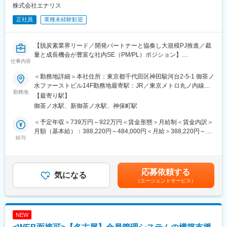
に関する業務
株式会社エナリス
・その他会社の命ずる業務
正社員
業種未経験歓迎
■業務詳細：
中部電力ミライズのDX推進の一翼を担い、電力調達／需給管理、
【脱炭素業界リード／開発パートナーと協奏し大規模PJ推進／裁
エネルギーマネジメント、カーボンニュートラル関連サービスを
量と成長機会が豊富な社内SE（PM/PL）ポジション】
支えるITシステムの企画・開発・運用・保守に携わっていただき
仕事内容
ます。 エネルギー業界は今、再生可能エネルギーの拡大や市場環
■業務概要
境の変化を背景に、大きな変革期を迎えています。
＜勤務地詳細＞本社住所：東京都千代田区神田駿河台2-5-1 御茶ノ
当社の社内SEとして、開発パートナー企業とワンチームでシステ
本ポジションでは、事業部門やグループ会社、ITベンダーと連携
水ファーストビル14F勤務地最寄駅：JR／東京メトロ丸ノ内線／
ム開発プロジェクトを確実にリリースへ導きます。自社システム
勤務地
しながら、事業課題をシステム要件に落とし込み、開発や運用改
御茶ノ水駅受動喫煙対策：屋内全面禁煙変更の範囲：会社の定め
【最寄り駅】
の全体像を俯瞰しながら、要件定義・プロジェクトマネジメン
善を推進していく役割を担います。 これまでの開発経験を活かし
る事業所（リモートワーク含む）
御茶ノ水駅、新御茶ノ水駅、神保町駅
ト・リソース最適化など、上流領域から実装まで幅広く携わる重
つつ、要件整理や関係者調整、プロジェクト推進など、より上流
要な役割です。脱炭素事業基盤を支えるシステム構築のコアメン
の業務にチャレンジしたい方に適したポジションです。
＜予定年収＞739万円～922万円＜賃金形態＞月給制＜賃金内訳＞
バーとして、システム開発における業務推進と最適化を担ってい
DR、蓄電池、再エネ活用など、社会的意義の大きいテーマに関わ
月額（基本給）：388,220円～484,000円＜月給＞388,220円～
ただきます。
給与
りながら、将来的には幅広い事業領域のITを支える中核人財とし
484,000円＜昇給有無＞有＜残業手当＞有＜給与補足＞※上記年収
て成長いただくことを期待しています。
には月30時間分の想定残業手当を含みます。※給与詳細は経験・
■業務詳細
スキルに応じて決定いたします。※評価に応じて給与改定有「半年
・開発パートナー企業（1～2社程度）と連携し、システム開発プ
■ジョブローテーション：
に1度）※賞与支給：年2回（2025年度実績）賃金はあくまでも目
応募依頼する
ロジェクトの推進
気になる
将来的には、ミライズのシステム部門を支える中核人財として、
安の金額であり、選考を通じて上下する可能性があります。月給
（エージェントサービス）
・要件定義や進捗・品質管理、ベンダーからの提案評価、成果物
ミライズのＤＸ戦略策定、プロジェクトマネージャー、ＩＴコン
(月額)は固定手当を含めた表記です。
の受け入れ確認
サルタント、アプリケーションスペシャリスト、テクニカルスペ
・大規模契約管理システムや電力需給管理システム、データマネ
シャリストのいずれか希望に沿ってご活躍いただける環境です。
ジメントシステム等の安定稼働・改修・連携・移行プロジェクト
NEW
に参画
変更の範囲：会社の定める業務