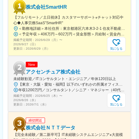
・各自が専門分野を持ちつつ、自由に意見交換をしながら、相互
株式会社SmartHR
にサポートをしつつ業務を推進（各々が、気軽に相談できる雰囲
気の職場）
【フルリモート／土日祝休】カスタマーサポート※チャット対応中
・勤務体系はフレックス（コアタイムあり）で、在宅勤務も併
心◆人事労務SaaS”SmartHR"
用。服装はオフィスカジュアル可。
＜勤務地詳細＞本社住所：東京都港区六本木3-2-1 住友不動産六本木グランドタワー勤務地最寄駅：東京メトロ南北線／六本木一丁目駅受動喫煙対策：屋内全面禁煙変更の範囲：会社の定める事業所（リモートワーク含む）
柔軟で働きやすい環境です。
＜予定年収＞406万円～602万円＜賃金形態＞月給制＜賃金内訳＞月額（基本給）：212,480円～315,200円その他固定手当/月：5,000円固定残業手当/月：77,520円～114,800円（固定残業時間45時間0分/月）超過した時間外労働の残業手当は追加支給＜月給＞295,000円～435,000円（一律手当を含む）＜昇給有無＞有＜残業手当＞有賃金はあくまでも目安の金額であり、選考を通じて上下する可能性があります。月給(月額)は固定手当を含めた表記です。
掲載予定期間：
■当社について：
2026/6/29（月）
〜
2026/9/27（日）
◎「大阪ガス基盤会社」として設立
気になる
更新日：
2026/6/29（月）
大阪ガスの家庭用エネルギーサービスを受け継ぎ、ガスや電気な
どのエネルギー関連サービスやガス機器、リフォームなどを提供
しています。
New
◎関西を支える誇りと使命感
アクセンチュア株式会社
前向きにチャレンジする組織風土を重視し、114年支え続けたエ
未経験歓迎／ITコンサルタント・エンジニア／年休120日以上
ネルギー事業者として進化を続けています。
【東京・大阪・愛知・福岡】以下のいずれかの所属オフィスもしくは各エリアのプロジェクト先 所属オフィス：■赤坂インターシティ■関西オフィス■アクセンチュア・アドバンスト・テクノロジーセンター名古屋■福岡オフィス※詳細は勤務地一覧よりご覧いただけます。※所属オフィスを問わずプロジェクトにより、国内出張、海外出張の可能性があります【魅力ポイント│世界の知恵を活用】世界中のベストプラクティスがデータベースに集約されており、数多くの事例や社員の知恵を活用できます。日本では前例のない案件でも、世界各国の社員からオンライン・オフライン（海外出張）問わず、気軽にアドバイスを受けることができます。★ この求人のPOINT ★￣￣V￣￣￣￣￣￣￣￣￣＃世界約78万人規模の大手基盤で安定性◎若手から裁量大きく挑戦・成長できる環境＃土日祝休／連続5日以上の休暇取得も可能！／フルフレックス（コアタイムなし）＃コンサル・IT未経験者向けの手厚い研修◎／メンター制度もあるため安心してチャレンジOK！
◎自分らしい働き方
年収1200万円／コンサルタント／シニア・マネジャー（40代） 年収1000万円／テクノロジーアーキテクト（30代）
フレックスタイム制度、平均残業15～20時間、リモートワーク、
掲載予定期間：
オフィスカジュアルなど、個人の生活や価値観に合わせたワーク
2026/6/25（木）
〜
2026/8/26（水）
スタイルを支援しています。
気になる
更新日：
2026/7/1（水）
変更の範囲：会社の定める業務
締切間近
株式会社ＮＴＴデータ
【完全未経験／第二新卒可】IT未経験システムエンジニア※大規模