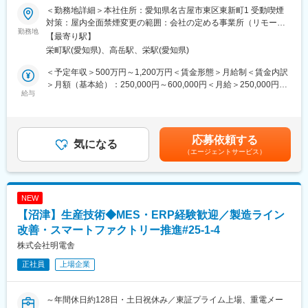
業／ワークライフバランス・福利厚生◎～
す。
＜勤務地詳細＞本社住所：愛知県名古屋市東区東新町1 受動喫煙
■ミッション：
中部電力グループ各社、社内部門、ITベンダーと連携しながら、
対策：屋内全面禁煙変更の範囲：会社の定める事業所（リモート
中部電力ミライズのDX推進の中核として、事業を支えるITシステ
勤務地
課題整理・要件整理・施策立案・推進まで一貫して担当いただき
ワーク含む）
【最寄り駅】
ムの企画・開発・運用を担っています。AI・データ活用による業
ます。
栄町駅(愛知県)、高岳駅、栄駅(愛知県)
務変革の推進、システム基盤の高度化、サイバーセキュリティの
確保を通じて、お客さまへの価値提供と事業成長を支援していま
■入社後の流れ：
＜予定年収＞500万円～1,200万円＜賃金形態＞月給制＜賃金内訳
す。
経験や適性に応じて、標準化・共通施策推進またはセキュリティ
＞月額（基本給）：250,000円～600,000円＜月給＞250,000円～
また、中部電力グループ各社と連携しながら、システム共通施策
給与
領域からお任せするため、入社時点で全ての経験は必要ありませ
600,000円＜昇給有無＞有＜残業手当＞有＜給与補足＞※条件はス
やITガバナンスの推進、共通基盤の整備に取り組み、持続的なDX
ん。
キル・経験・前職給与を考慮の上決定いたします。■昇給・昇格：
を支えるデジタル基盤の構築を担っています。
今後、インフラやシステム基盤の経験を活かし、ITアーキテクト
年1回■賞与：年2回（6月・12月）賃金はあくまでも目安の金額で
やセキュリティ企画など、より上流・横断的な役割へステップア
あり、選考を通じて上下する可能性があります。月給(月額)は固定
応募依頼する
■業務内容：
気になる
ップしたい方を歓迎します。
手当を含めた表記です。
（エージェントサービス）
・電力調達／需給管理を支えるシステムの企画、開発、運用、保
守に関する業務
■ジョブローテーション：
・カーボンニュートラル関連サービスを支えるシステムの企画、
本ポジションでは、まずは生成AI・データ活用推進の中核として
開発、運用、保守に関する業務
実務を担っていただきます。その後は、ご本人の志向や適性を踏
NEW
・エネルギーマネジメントシステムの企画、開発、運用、保守に
まえ、DX戦略、プロジェクトマネジメント、ITコンサルティン
【沼津】生産技術◆MES・ERP経験歓迎／製造ライン
関する業務
グ、アプリケーション／テクニカル領域などへキャリアを広げて
・その他業務領域を支えるITシステムの企画、開発、運用、保守
改善・スマートファクトリー推進#25-1-4
いくことが可能です。
に関する業務 他
株式会社明電舎
変更の範囲：会社の定める業務
正社員
上場企業
■業務詳細：
AI・データ活用に関する施策立案・実行（事例創出の支援、トレ
ーニング開催、イベント企画、運用体制構築、データ基盤整備
～年間休日約128日・土日祝休み／東証プライム上場、重電メー
等）をお任せします。