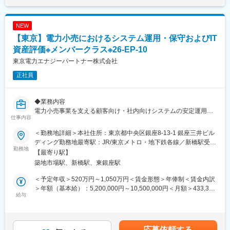
上位者と連携しつつ、具体的なプロジェクト推進や判断に関わっ
づくりに取り組めます。
ていただく想定です。
（3）社会インパクトの大きなプロダクト開発
・業務部門と連携した要件整理、業務設計・システム設計の具体
社会インフラを支える企業グループの一員として、社会課題の解
NEW
化
決につながるサービス開発に挑戦できます。
【東京】電力小売におけるシステム運用・保守およびIT
・担当プロジェクトにおける進捗・品質・費用の管理
（4）裁量の大きい環境
・外部ベンダーのコントロール、成果物レビュー
資産評価※メンバークラス※26-EP-10
技術選定や設計方針など、プロダクトの根幹に関わる意思決定を
・複数プロジェクトを横断した優先順位付けやリスク判断
担うことができます。
東京電力エナジーパートナー株式会社
・関係部署・経営層を含む合意形成の支援
正社員
担当範囲では一定の裁量を持ちつつ、重要な方針や投資判断は関
係者と相談しながら進めます。
変更の範囲：ジョブローテーションに合わせてその他当社業務全
般（出向等含む）に従事いただく可能性あり
◆業務内容
◆キャリアパス
電力小売事業を支える顧客向け・社内向けシステムの安定運用を
以下のようなキャリアパスを想定しています。
仕事内容
担うポジションです。
・短期：システム開発をご担当
日々の運用業務の改善・高度化を推進し、システムの安定稼働と
まずはシステム開発プロジェクトの担当者として、要件整理や設
＜勤務地詳細＞本社住所：東京都中央区銀座8-13-1 銀座三井ビル
サービス継続を支えます。
計、開発管理を通じて当社業務やシステムへの理解を深めていた
ディング勤務地最寄駅：JR/東京メトロ・地下鉄各線／新橋駅受動
また、障害発生時には影響最小化に向けた対応および原因確認を
勤務地
だきます。
喫煙対策：屋内全面禁煙変更の範囲：会社の定める事業所（リモ
【最寄り駅】
行い、再発防止に向けた運用面での是正対応を実施します。
・中期：社内関連部署での異動・経験を通じてシステム領域全般
ートワーク含む）
築地市場駅、新橋駅、東銀座駅
担当領域は、ご本人の希望や適性を踏まえ決定します。
の中核者としてご活躍
・長期：本社管理職（マネジメント層やスペシャリスト）を目指
＜予定年収＞520万円～1,050万円＜賃金形態＞年俸制＜賃金内訳
◆主な業務内容
していただく
＞年額（基本給）：5,200,000円～10,500,000円＜月額＞433,333
・顧客向け・社内向けシステムの運用・保守、設備管理、コスト
給与
円～875,000円（12分割）＜昇給有無＞有＜残業手当＞有＜給与
最適化
変更の範囲：会社の定める業務
補足＞※上記はあくまでも想定となり、応募者さまのご経験等を踏
・運用設計から障害対応、是正・改善までの一連のプロセス対応
まえ、決定いたします賃金はあくまでも目安の金額であり、選考
・障害の初動対応、原因分析、再発防止策の検討・推進
を通じて上下する可能性があります。月給(月額)は固定手当を含め
応募依頼する