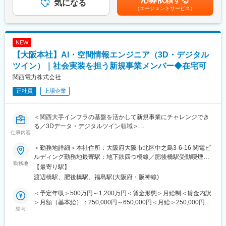
・BCPを含む非機能要件への対応強化
気になる
た表記です。
（エージェントサービス）
・運用改善や設備更新に関する検討・提案
・ベンダーや関係部署との連携による安定運用の推進
上記業務を関係部署や外部ベンダーと連携しながら進めます。定
常運用に加え、改善企画やプロジェクトにも関わる機会がありま
NEW
す。
【大阪本社】AI・空間情報エンジニア（3D・デジタル
※本ポジションは、システムの新規開発ではなく、既存システムの
安定運用を中心とした業務となります。
ツイン）｜社会実装を担う新規事業メンバー◆在宅可
関西電力株式会社
◆職責
正社員
上場企業
まずは既存運用を理解し、安定稼働を支えながら改善点を整理し
ます。
ご本人の適性を踏まえて段階的に役割を決めていきます。
＜関西大手インフラの基盤を活かして新規事業にチャレンジでき
る／3Dデータ・デジタルツイン領域＞
・担当システムの運用・保守、障害対応の推進
仕事内容
・現行運用やBCP対応の把握と改善課題の整理
■業務概要
・コストやリスクを踏まえた運用・設備更新の検討
＜勤務地詳細＞本社住所：大阪府大阪市北区中之島3-6-16 関電ビ
Spatial AI（空間AI）やデジタルツイン技術を活用した新規事業の
・複数システムを横断した品質・安定性のバランス調整
ルディング勤務地最寄駅：地下鉄四つ橋線／肥後橋駅受動喫煙対
創出に携わっていただきます。
勤務地
・関係部署と連携した運用方針・対応方針の合意形成
策：その他（原則禁煙（分煙））変更の範囲：会社の定める事業
【最寄り駅】
私たちは、画像・動画・LiDAR・ドローン・各種センサーなどか
経験を積む中で、再発防止策の主導や全体視点での最適化検討な
所（リモートワーク含む）
渡辺橋駅、肥後橋駅、福島駅(大阪府・阪神線)
ら取得した現実空間のデータを活用し、AIによる認識・分析・推
ど、より広い判断にも関わっていただきます。重要な方針や投資
論を通じて、社会インフラ分野における新たな価値創出を目指し
判断は、上位者と相談しながら進めます。
＜予定年収＞500万円～1,200万円＜賃金形態＞月給制＜賃金内訳
ています。
＞月額（基本給）：250,000円～650,000円＜月給＞250,000円～
技術検証やPoCに留まらず、プロダクト開発から社会実装、事業
給与
◆キャリアパス
650,000円＜昇給有無＞有＜残業手当＞有＜給与補足＞※上記年収
化まで一貫して推進できることが本ポジションの大きな特徴で
以下のようなキャリアパスを想定しています。
（想定残業代を含む）は目安であり、詳細はスキル・経験を考慮