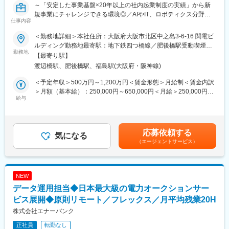
～「安定した事業基盤×20年以上の社内起業制度の実績」から新
規事業にチャレンジできる環境◎／AIやIT、ロボティクス分野に
仕事内容
おける0⇒1に挑戦／フルフレックスやリモートワークも柔軟に活
用可！～
＜勤務地詳細＞本社住所：大阪府大阪市北区中之島3-6-16 関電ビ
■業務内容・募集背景：
ルディング勤務地最寄駅：地下鉄四つ橋線／肥後橋駅受動喫煙対
中長期目線での技術開発・ビジネス創出をミッションとするイノ
勤務地
策：その他（原則禁煙（分煙））
【最寄り駅】
ベーション推進本部において、AI・ITビジネス企画（0⇒1）をお
渡辺橋駅、肥後橋駅、福島駅(大阪府・阪神線)
任せいたします。AI・ITインフラとなる「エネルギー・通信イン
フラ・データセンター」を関西電力G全体で現在提供しておりま
＜予定年収＞500万円～1,200万円＜賃金形態＞月給制＜賃金内訳
す。その延長上にあるソフトウェア・IT分野に注目しており、AI
＞月額（基本給）：250,000円～650,000円＜月給＞250,000円～
をはじめとする新技術の活用を通じた価値創造、ビジネスチャン
給与
650,000円＜昇給有無＞有＜残業手当＞有＜給与補足＞※上記年収
スの開拓を目指しています。このような背景の下、AI・IT分野の
（想定残業代を含む）は目安であり、詳細はスキル・経験を考慮
新規事業創出に向けた企画業務に従事いただく方を募集します。
し決定いたします。■賞与：年2回（支給月：6月・12月）■昇給：
年1回（主に4月もしくは7月）賃金はあくまでも目安の金額であ
応募依頼する
■配属先社員の声：
気になる
り、選考を通じて上下する可能性があります。月給(月額)は固定手
（エージェントサービス）
（1）安定性はありつつも良い意味で「大企業らしさが無い」組
当を含めた表記です。
織：
事前にイメージしていた大企業らしさを感じなかったんです。事
業の戦略や組織開発など多くの新しい取組に携わることができ、
NEW
自ら考えて行動することも求められていると感じましたし、ここ
データ運用担当◆日本最大級の電力オークションサー
でなら自分自身の強みを発揮できそうだと感じました。
（2）社内起業制度のノウハウ⇒挑戦を許容する風土
ビス展開◆原則リモート／フレックス／月平均残業20H
すでに20年以上社内起業制度が運用されていることをはじめ、新
株式会社エナーバンク
規事業を立ち上げるしくみが定着しており、挑戦を許容する社内
正社員
転勤なし
風土が醸成されていると感じました。