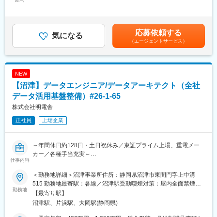
■組織について
380,000円＜昇給有無＞有＜残業手当＞有＜給与補足＞■賞与：年
・社内システムの運用やトラブル対応を行い、業務の円滑な進行
配属先となるAI・ロボティクス事業創出グループは、AI・ロボテ
2回（過去実績計2.8ヶ月分）■昇給：年1回（4月）賃金はあくま
をサボートします。
ィクスを新たな成長領域として事業創出を推進する組織です。
でも目安の金額であり、選考を通じて上下する可能性がありま
・新しいシステムの導入時には、ベンダーとのやり取りや設定作
事業開発担当とエンジニアが連携しながら、技術開発だけでなく
す。月給(月額)は固定手当を含めた表記です。
応募依頼する
業を担当します。
気になる
事業化や社会実装まで一体となって取り組んでいます。
（エージェントサービス）
・ネットワークや電話の手配・設定、トラブル時の対応も含まれ
また、中途入社メンバーも活躍しており、職種や年次に関係なく
ます。
意見を発信しやすい環境です。
・グループ各社との打ち合わせを通じて、業務効率化を目指した
システム提案や運用改善を行います。
■この仕事の魅力
NEW
具体例：Windows関連システム、奉行クラウド、X-point等
（1）社会実装まで一貫して携われる
【沼津】データエンジニア/データアーキテクト（全社
（2）社会インフラを舞台に価値創出ができる
■組織構成
データ活用基盤整備）#26-1-65
（3）最先端技術を横断的に活用できる
現在2名の方が活躍されております。
（4）エンジニアが事業づくりにも関われる
株式会社明電舎
正社員
上場企業
■働き方：
変更の範囲：ジョブローテーションに合わせてその他当社業務全
年間休日127日・土日祝休・残業20ｈ
般（出向等含む）に従事いただく可能性あり
転勤なし
～年間休日約128日・土日祝休み／東証プライム上場、重電メー
マイカー通勤可
カー／各種手当充実～
産育休制度実績や育児・介護短時間勤務制度あり
仕事内容
■概要：
■会社の特長：
＜勤務地詳細＞沼津事業所住所：静岡県沼津市東間門字上中溝
全社で利活用可能なデータ活用基盤の構築とデータマネジメント
・2005年4月に設立。グループ会社の経営管理や再生可能エネル
515 勤務地最寄駅：各線／沼津駅受動喫煙対策：屋内全面禁煙変
体制の整備を通して、データドリブンの文化を醸成する業務をお
勤務地
ギー事業、保険代理店業務、農業・観光等の地域共創事業など、
更の範囲：会社の定める事業所
【最寄り駅】
任せします。
幅広く展開。建設業を中心に様々なビジネス領域に挑み、地域社
沼津駅、片浜駅、大岡駅(静岡県)
会に貢献する企業を目指しています。
■詳細：