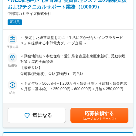
<WEB面接可>【名古屋】会員管理システムの構築支援
・業務部門・企画部門・開発パートナー企業間の折衝と業務交通
整理役
およびテクニカルサポート業務（100009）
・サブ担当としてプロジェクト推進を経験後、コスト管理や組織
中部電力ミライズ株式会社
づくりへの参画（将来的な業務）
正社員
【入社後のイメージ】
入社後すぐ～数か月間は、サブ担当（既存社員がフォロー）とし
～ 安定した経営基盤を元に「生活に欠かせないインフラサービ
てプロジェクトに参画し、当社の業務理解や部門との関係性構築
ス」を提供する中部電力グループ企業 ～
を優先して進めていただきます。
仕事内容
■Mission：当社サービス「カテエネ」のリプレイスに伴う開発業
その後、数年後には、段階的な成長を経て、大規模な案件をリー
務を遂行し、エンドユーザーや社内ユーザーの快適な利用環境を
ドするプロジェクトマネジメント層、業務部門との折衝に特化し
＜勤務地詳細＞本社住所：愛知県名古屋市東区東新町1 受動喫煙
整備していただきます。
たビジネスアナリスト、あるいはAWS等の専門性を活かしたテッ
対策：屋内全面禁煙
勤務地
クリードなど、ご自身の強みに合わせたキャリアが描けます。
【最寄り駅】
■概要：
栄町駅(愛知県)、栄駅(愛知県)、高岳駅
中部電力ミライズが運営するご家庭のお客さま向けWeb会員サー
■職務の魅力
ビス「カテエネ」の会員管理システムのリプレースに伴う，業務
事業会社の立場で、パートナー企業の強みを引き出しながら自社
＜予定年収＞500万円～1,200万円＜賃金形態＞月給制＜賃金内訳
運用担当部署，ベンダー等との調整といった構築支援業務や，コ
システムの全体像を推進していくダイナミックな裁量がありま
＞月額（基本給）：250,000円～600,000円＜月給＞250,000円～
ールセンターへの教育・エスカレーション対応といったテクニカ
給与
す。
600,000円＜昇給有無＞有＜残業手当＞有＜給与補足＞※条件はス
ルサポート業務となります。
企画部門や業務部門、そして開発パートナーの間に立ち、ビジネ
キル・経験・前職給与を考慮の上決定いたします。■昇給・昇格：
【主な業務内容】
スの本質的な課題をITで具体化していく「交通整理役（懸け
年1回■賞与：年2回（6月・12月）賃金はあくまでも目安の金額で
・次期会員管理システムの構築やカテエネ会員向け新サービスロ
橋）」としての高い折衝力が重要視され、評価される環境です。
あり、選考を通じて上下する可能性があります。月給(月額)は固定
応募依頼する
ーンチに係るシステム改修における業務運用担当部署
気になる
手当を含めた表記です。
（エージェントサービス）
・システム担当者・開発ベンダーといった関係箇所との調整業
変更の範囲：会社の定める業務
務，およびコールセンターのオペレーター向け操作マニュアルの
作成・教育業務