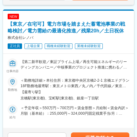
合、更新管理、契約内容精査／法務連携）
通じて上下する可能性があります。月給(月額)は固定手当を含めた
・ソフトウェアライセンス・IT資産の管理方針整理および運用統
表記です。
括
NEW
・プロジェクト／運用体制における要員計画の集計・管理、協力
【東京／在宅可】電力市場を踏まえた蓄電池事業の戦
会社（SES／派遣）の調達・契約更新・単価調整
・開発・運用リーダーと連携した、体制・コスト・契約面からの
略検討／電力需給の最適化推進／残業20h／土日祝休
課題整理および改善検討
株式会社レノバ
正社員
上場企業
職種未経験歓迎
業種未経験歓迎
■業務の魅力
高い可用性が求められるBPO・需給管理領域の運営を、管理の面
から支えるやりがいがあります。完成された仕組みではなく、自
【第二新卒歓迎／東証プライム上場／再生可能エネルギーのリー
らプロセスを設計し「型」をつくる経験が可能。数字・契約・体
ディングカンパニー／中核事業のプロジェクト推進に携わる／リ
制を横串で見て課題を特定し、運営に影響を与えることができま
仕事内容
モート・フレックス有】
す。
＜勤務地詳細＞本社住所：東京都中央区京橋2-2-1 京橋エドグラン
■業務概要：
■働き方
18F勤務地最寄駅：東京メトロ東西／丸ノ内／千代田線／東京駅
当社では「中期経営計画2030」の中で蓄電事業を中核事業のひと
勤務地
・在宅勤務週2~3回程度
受動喫煙対策：屋内全面禁煙変更の範囲：会社の定める事業所
【最寄り駅】
つとして位置づけており、2030年までに設備容量（運転中・建設
・フルフレックス
（リモートワーク含む）
京橋駅(東京都)、宝町駅(東京都)、銀座一丁目駅
中含む）0.9GWを目指し、複数の蓄電事業プロジェクトを全国各
・土日祝休み
地で推進しております。
・転勤実質なし※就業規則上は人事異動や転勤の可能性を規定して
＜予定年収＞550万円～700万円＜賃金形態＞月給制＜賃金内訳＞
系統用蓄電池を中心とした当社保有設備で、電力市場や制度動向
おりますが、現状拠点は竹芝本社のみであり、他の勤務地はござ
月額（基本給）：255,000円～324,000円固定残業手当/月：
を踏まえた運用方針の検討や管理を担当していただきます。
給与
いません。
80,000円～102,000円（固定残業時間40時間0分/月）超過した時
間外労働の残業手当は追加支給＜月給＞335,000円～426,000円
■業務詳細：
■キャリアパス
（一律手当を含む）＜昇給有無＞有＜残業手当＞有＜給与補足＞※
・電力市場（卸電力市場、需給調整市場、容量市場等）を踏まえ
管理領域の専門性を高め、予算・契約・要員を横断するPMO／IT
提示年収については面接判断での経験・能力により決定されま