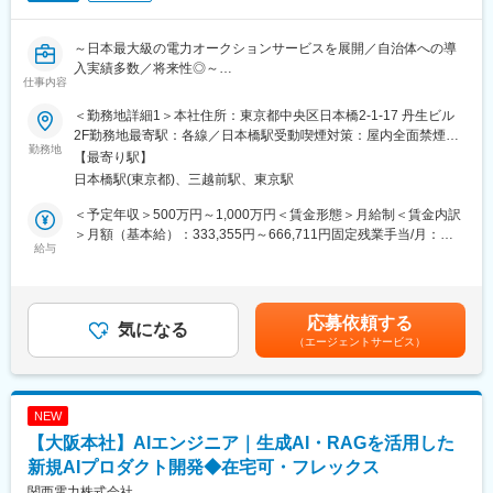
■業務内容：
～日本最大級の電力オークションサービスを展開／自治体への導
・新規事業の企画・構想、事業・プロダクトの開発、事業立ち上
入実績多数／将来性◎～
げ
仕事内容
・AI・ロボティクスをはじめとする最先端技術・ビジネス等の動
【ポジション概要】
向調査
＜勤務地詳細1＞本社住所：東京都中央区日本橋2-1-17 丹生ビル
脱炭素社会の実現に向けて事業拡大を続ける当社。
・パートナー企業の探索およびオープンイノベーションを通じた
2F勤務地最寄駅：各線／日本橋駅受動喫煙対策：屋内全面禁煙＜
シリーズBの資金調達を経てIPOに向けてスケールフェーズに突入
勤務地
価値創造（プロジェクト組成、業務／資本提携、M&Aに向けた企
勤務地詳細2＞シェアオフィス（青山一丁目）住所：東京都 受動
【最寄り駅】
する今、事業を支えるデータ基盤の重要性はますます高まってい
画・実行ほか）
喫煙対策：屋内全面禁煙＜勤務地詳細3＞シェアオフィス（虎ノ
日本橋駅(東京都)、三越前駅、東京駅
ます。
・国内外スタートアップの探索およびオープンイノベーションを
門）住所：東京都 受動喫煙対策：屋内全面禁煙変更の範囲：会社
急速に拡大するビジネスの中で、データを正確に扱い、プロダク
通じた価値創造（プロジェクト組成、K4 Venturesを通じたスター
の定める事業所（リモートワーク含む）
＜予定年収＞500万円～1,000万円＜賃金形態＞月給制＜賃金内訳
トの品質を維持・向上させることは、会社の成長を支える上で欠
トアップとの業務／資本提携ほか）
＞月額（基本給）：333,355円～666,711円固定残業手当/月：
かせない役割です。
給与
・本業務および関連プロジェクトの推進に必要となる業務プロセ
83,311円～166,622円（固定残業時間30時間0分/月）超過した時
正確性と信頼性を担い、社内のデータ活用とプロダクトの品質維
スの確立、業務標準化
間外労働の残業手当は追加支給＜月給＞416,666円～833,333円
持を根底から支える【データ運用担当】を募集します。
（一律手当を含む）＜昇給有無＞有＜残業手当＞有＜給与補足
＞・現在年収を考慮しつつ、弊社グレード制度を加味して決定・
応募依頼する
【具体的な業務内容】
気になる
SO付与あり賃金はあくまでも目安の金額であり、選考を通じて上
（エージェントサービス）
■データベース構築・管理
下する可能性があります。月給(月額)は固定手当を含めた表記で
・社内データベースの構築・メンテナンス
す。
・データの品質管理・整合性確認
・業務要件に応じたデータ整備・改善
NEW
■データ抽出・加工
【大阪本社】AIエンジニア｜生成AI・RAGを活用した
・SQLを用いたデータの抽出・集計
・業務目的に応じたデータの加工・成形
新規AIプロダクト開発◆在宅可・フレックス
・抽出結果の確認・品質チェック
関西電力株式会社