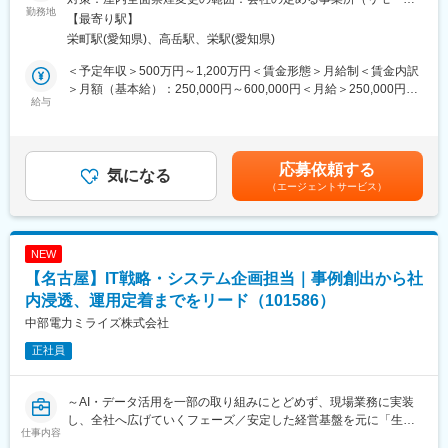
中部電力ミライズのDX推進の中核として、事業を支えるITシステ
勤務地
持続可能な社会実現のため、再生可能エネルギー普及に直接貢献
ワーク含む）
【最寄り駅】
ムの企画・開発・運用を担っています。AI・データ活用による業
でき、電力業界トップリーダーを目指す成長企業の事業基盤を支
栄町駅(愛知県)、高岳駅、栄駅(愛知県)
務変革の推進、システム基盤の高度化、サイバーセキュリティの
える役割を担えます。
確保を通じて、お客さまへの価値提供と事業成長を支援していま
＜予定年収＞500万円～1,200万円＜賃金形態＞月給制＜賃金内訳
す。中部電力グループ各社と連携しながら、システム共通施策や
■就業環境
＞月額（基本給）：250,000円～600,000円＜月給＞250,000円～
ITガバナンスの推進、共通基盤の整備に取り組み、持続的なDXを
給与
リモートワーク可（週2日）、服装自由、残業月20h程度。フレキ
600,000円＜昇給有無＞有＜残業手当＞有＜給与補足＞※条件はス
支えるデジタル基盤の構築を担っています。
シブルな働き方が可能です。
キル・経験・前職給与を考慮の上決定いたします。■昇給・昇格：
年1回■賞与：年2回（6月・12月）賃金はあくまでも目安の金額で
■業務内容：
■企業の特徴/魅力
あり、選考を通じて上下する可能性があります。月給(月額)は固定
応募依頼する
・ITアーキテクチャの標準化推進、支援に関する業務
気になる
グローバルな太陽光発電グループ傘下、国内トップクラスのシェ
手当を含めた表記です。
（エージェントサービス）
・サイバーセキュリティに関する業務
アと成長性、安定した経営基盤を誇ります。
・ITシステムの企画、開発、運用、保守に関する業務
・その他
変更の範囲：会社の定める業務
NEW
■業務詳細：
【名古屋】IT戦略・システム企画担当｜事例創出から社
中部電力ミライズのDX推進を支えるITシステムにおいて、グルー
プ標準アーキテクチャの展開やシステム共通施策の推進を通じ
内浸透、運用定着までをリード（101586）
て、開発・運用の生産性向上、コスト最適化、レジリエンス強化
中部電力ミライズ株式会社
を実現していただきます。
正社員
その中で、システム構成の整理や標準化対象の抽出、共通基盤・
共通サービスの活用促進などを通じて、全社横断のIT高度化を進
めていただく役割です。
～AI・データ活用を一部の取り組みにとどめず、現場業務に実装
また、サーバー・ネットワーク・クラウドなどの知見を活かしな
し、全社へ広げていくフェーズ／安定した経営基盤を元に「生活
がら、システム基盤に関するセキュリティ対策の企画・推進、脆
仕事内容
に欠かせないインフラサービス」を提供する中部電力グループ企
弱性対応、リスク管理、運用ルール整備にも携わっていただきま