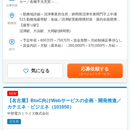
カー／各種手当充実～
中部電力グループ会社およびITベンダー・コンサルと各部門の両
仕事内容
面と伴走しながら業務課題や業務フローを整理し、「どこでAIを
■業務内容：
使えば業務が変わるのか」を考え、事例創出から社内浸透、運用
＜勤務地詳細＞沼津事業所住所：静岡県沼津市東間門字上中溝
生産技術担当として、電力会社向けの社会インフラ製品の製造ラ
定着までをリードする役割です。
515 勤務地最寄駅：各線／沼津駅受動喫煙対策：屋内全面禁煙変
インへの生産効率化、改善業務、スマートファクトリー化をお任
勤務地
技術そのものを扱うだけでなく、事業や現場を理解し、関係者を
更の範囲：会社の定める事業所
【最寄り駅】
せします。スマートファクトリーシステム構成（IEC62264対応）
巻き込みながら変革を前に進める経験を積めることが、この仕事
沼津駅、片浜駅、大岡駅(静岡県)
でのMES、ERP、PLM/PDMを熟知した方、構築をご経験された
の大きな魅力です。
方や、勉強しており興味ある方からの応募を歓迎いたします。
＜予定年収＞600万円～750万円＜賃金形態＞月給制補足事項なし
インフラ製品（開閉機器、単体真空遮断器）のものづくり製造ラ
＜将来的には＞
＜賃金内訳＞月額（基本給）：260,000円～370,000円＜月給＞
インをスマートファクトリー化して、生産効率を上げる（リード
給与
部門内ローテーションを通じて、DXに関わる戦略策定や、ITシス
260,000円～370,000円＜昇給有無＞有＜残業手当＞有＜給与補足
タイム短縮と棚圧縮化）を目指しております。工場全体、ひいて
テムの企画・開発・運用・保守など、幅広い業務に携わることを
＞※上記年収は想定される残業代を含んだ金額です。※経験、年齢
は会社全体の収益に大きく貢献する重要な業務です。
想定しています。
の考慮の上当社規定により決定します。■昇給：年1回（4月）■賞
与：年2回（6月、12月）※業績による賃金はあくまでも目安の金
応募依頼する
■当社について：
気になる
■ジョブローテーション：
額であり、選考を通じて上下する可能性があります。月給(月額)は
（エージェントサービス）
当社は、創業から約120年以上、インフラを支える重電メーカー
将来的には、ミライズのシステム部門を支える中核人財として、
固定手当を含めた表記です。
として、発変電設備、太陽光発電、スマートグリッド、電気自動
ミライズのＤＸ戦略策定、プロジェクトマネージャー、ＩＴコン
車用モータ・インバータ、水処理、自動車試験システム等、幅広
サルタント、アプリケーションスペシャリスト、テクニカルスペ
い事業を展開しています。
シャリストのいずれか希望に沿って活躍いただける環境です。
NEW
連結社員数約10000人・連結売上約3000億円を誇る、東証プライ
【名古屋】BtoC向けWebサービスの企画・開発推進／
ム上場の重電メーカーです。
変更の範囲：会社の定める業務
カテエネ・ビジエネ（101650）
■働き方について：
中部電力ミライズ株式会社
インフラを支える企業として、お客様や社会の期待に応え続ける
正社員
ために、社員一人ひとりが互いの個性を尊重し合い、受け入れる
ことが大切です。性別、国籍、文化、年齢にとらわれず、社員の