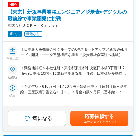
NEW
・顧客向けGX支援ソリューションの企画・開発（脱炭素ロードマ
ップ策定、長期市場シナリオ分析など）
【東京】新規事業開発エンジニア／脱炭素×デジタルの
・新規アルゴリズムの研究開発や知的財産創出
最前線で事業開発に挑戦
株式会社ＪＥＲＡ Ｃｒｏｓｓ
■業務の魅力
脱炭素・GX領域の最前線で社会的意義の大きな課題解決や、新規
正社員
転勤なし
アルゴリズム・知財創出に挑戦できます。研究開発から事業化・
サービス化まで一貫して関わることが可能です。
【日本最大級発電会社グループのGXスタートアップ／新規Webサ
■当社について：
ービス開発・データ基盤構築を担当／脱炭素社会実現へ挑戦】
仕事内容
当社は、日本最大級の発電事業者であるJERAの100%子会社とし
て2024年6月に誕生しました。私たちはエネルギー×デジタル×課
■業務概要
＜勤務地詳細＞本社住所：東京都東京都中央区日本橋3丁目11-2
題解決を横断する専門家集団として、お客さまの脱炭素化を24時
当社は日本最大級の発電会社グループの一員として誕生したGXス
Hi-gs日本橋 10階・11階勤務地最寄駅：各線／日本橋駅受動喫煙
間365日支え、ビジネス成長と地球環境の両立を実現します。
タートアップ企業です。本ポジションでは、エネルギー×デジタル
勤務地
対策：屋内全面禁煙変更の範囲：会社の定める事業所（リモート
×課題解決を横断する新規事業領域で、Webサービス開発やデータ
ワーク含む）
＜予定年収＞616万円～1,420万円＜賃金形態＞月給制月給＝基本
変更の範囲：会社の定める業務
処理パイプライン構築、クラウドアーキテクチャ戦略立案・実
給＋固定残業手当となります。＜賃金内訳＞月額（基本給）：
装、既存サービスとの統合・整備などを担当していただきます。
給与
376,000円～866,700円固定残業手当/月：95,700円～220,500円
事業成長と地球環境の両立を目指し、新たな価値創出を技術面か
（固定残業時間30時間0分/月）超過した時間外労働の残業手当は
らリードする役割です。
追加支給＜月給＞471,700円～1,087,200円（一律手当を含む）＜
昇給有無＞有＜残業手当＞有＜給与補足＞賞与年2回（6月・12月
■業務詳細
応募依頼する
気になる
予定）賃金はあくまでも目安の金額であり、選考を通じて上下す
・Azure、AWS、Snowflake等マルチクラウド上でのWebサービ
（エージェントサービス）
る可能性があります。月給(月額)は固定手当を含めた表記です。
ス開発・運用
・データパイプラインや機械学習（ML）基盤の設計・可視化・品