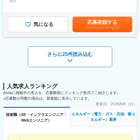
【具体的な業務想定】
給与
・勤務体系はフレックス（コアタイムあり）で、在宅勤務も併
400,000円＜昇給有無＞有＜残業手当＞有＜給与補足＞※経験・能
・AWSクラウドを使用したシステムの上流設計～開発／テスト
用。服装はオフィスカジュアル可。
力・年齢を考慮し、当社規定により決定■賞与：年2回賃金はあく
・AWSクラウドのシステムアーキテクチャの設計
柔軟で働きやすい環境です。
までも目安の金額であり、選考を通じて上下する可能性がありま
・外部パートナーのマネジメント
す。月給(月額)は固定手当を含めた表記です。
応募依頼する
・上記の開発におけるプロジェクトマネジメント
気になる
■当社について：
（エージェントサービス）
◎「大阪ガス基盤会社」として設立
■募集背景：
大阪ガスの家庭用エネルギーサービスを受け継ぎ、ガスや電気な
私たちは、IoTサービスの提供を通じて、お客さまの暮らしの更な
どのエネルギー関連サービスやガス機器、リフォームなどを提供
る進化のお役に立つことを目指しています。
しています。
その実現のために、新しい仲間を求めています。
◎関西を支える誇りと使命感
さらに25件読み込む
お客さまに選ばれ続ける商品・サービスを提供するために、あな
前向きにチャレンジする組織風土を重視し、114年支え続けたエ
たの力を貸してください。
ネルギー事業者として進化を続けています。
◎自分らしい働き方
■サービス・製品事例：
フレックスタイム制度、平均残業15～20時間、リモートワーク、
「ツナガルde給湯器」
オフィスカジュアルなど、個人の生活や価値観に合わせたワーク
ツナガルde給湯器でできること - ガス給湯器/大阪ガス
人気求人ランキング
スタイルを支援しています。
(osakagas.co.jp)
dodaに掲載中の求人を、応募数順にランキング形式でご紹介します。
「スマぴこ」
変更の範囲：会社の定める業務
※応募数が同数の場合は、新着順に表示しています。
ツナガルde警報器 スマぴこ - ぴこぴこ・けむぴこ/大阪ガス
更新日：
2026/8/9（日）
(osakagas.co.jp)
エネルギー（電力・ガス・石油・新エ
技術職（SE・インフラエンジニア・
■組織構成：
ネルギー）業界
Webエンジニア）
商品開発部門：約100名／そのうちIoT技術開発に従事：約15名
■働き方：