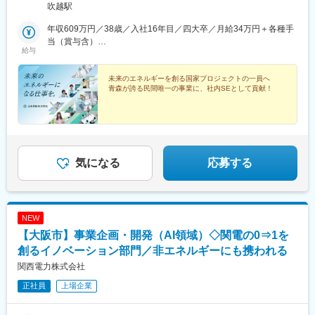
バスあり◎リモート勤務制度あり＜U・Iターン支援あり！＞★月2
吹越駅
万円以下で入居可能な社宅・寮完備★引越しに伴う費用全額補助
など★Web面接可能※最終面接は対面となる可能性あり／その場合
年収609万円／38歳／入社16年目／四大卒／月給34万円＋各種手
は面接交通費を当社規定により負担します＜勤務地に関わるQ＆A
当（賞与含）
給与
＞Q：生活圏内にはどのような施設がありますか？A：会社の近く
年収595万円／38歳／入社20年目／高校卒／月給33万円＋各種手
にはスポーツ施設や温泉施設、生活圏内には大型スーパーやコン
当（賞与含）
ビニなどがあり、日常生活で不自由をすることはありません。ゆ
未来のエネルギーを創る国家プロジェクトの一員へ
青森が誇る民間唯一の事業に、社内SEとして貢献！
ったりとした広場が多く、バーベキューなどのアウトドアも楽し
むことができます。Q：冬が不安です……。A：室内の寒さ対策は
万全にしています！社員寮も暖かく、冬でも室内では半袖という
人も。雪は積もっても40cmほど。特に寮生活ではほとんど雪かき
の必要はなく、自家用車から雪を落とす程度です。定期的に雪道
運転講座を実施するなど、安心できるサポートも行っています。
気になる
応募する
NEW
【大阪市】事業企画・開発（AI領域）◇関電の0⇒1を
創るイノベーション部門／非エネルギーにも携われる
関西電力株式会社
正社員
上場企業