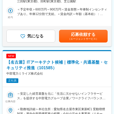
三田駅(東京都)、田町駅(東京都)、芝公園駅
中心にご担当いただきます。経営や事業部門のKPI設計と可視化、
職や地域総合職へ変更することができます。
ダッシュボード構築、データ分析を通じて、事業の成長と運営の
＜予定年収＞600万円～900万円＜賃金形態＞年俸制インセンティ
最適化に貢献します。さらにRPAやAI等を活用した業務自動化や
■組織について：
ブあり。年俸12分割で支給。＜賃金内訳＞年額（基本給）：
業務改善、CISの導入・運用など、内製開発やベンダー折衝を幅広
給与
・人を大切にする風土が根づいており、社員が長くキャリアを築
6,000,000円～9,000,000円＜月額＞500,000円～750,000円（12
くお任せします。
ける環境づくりに力を入れています。
分割）＜昇給有無＞有＜残業手当＞有＜給与補足＞年俸12分割＋
・当社は創業から120年以上続く歴史ある企業ですが、年齢や社
インセンティブ含む。賃金は目安であり、選考を通じて上下する
■業務詳細：
歴、役職を問わない風通しの良さが特長です。
可能性があります。賃金はあくまでも目安の金額であり、選考を
応募依頼する
・BIツールを用いた分析基盤の構築・運用
気になる
通じて上下する可能性があります。月給(月額)は固定手当を含めた
（エージェントサービス）
・クラウド環境での各種開発
変更の範囲：会社の定める業務
表記です。
・SQLによるデータ抽出・集計・分析およびデータマート設計
・AIやRPA、ローコードツールを活用した定型業務の自動化
・顧客管理システム（CIS）への移行・導入支援
NEW
※CISは1年後にSalesforce製品に切替予定
【名古屋】ITアーキテクト候補｜標準化・共通基盤・セ
・データエンジニアとの連携およびジュニアメンバーの育成・レ
ビュー
キュリティ推進（101585）
中部電力ミライズ株式会社
■扱うサービス
正社員
再生可能エネルギー電力、PPA事業、太陽光発電関連の電力サー
ビス、CIS（Salesforce製品への切替予定）など
～安定した経営基盤を元に「生活に欠かせないインフラサービ
■組織構成
ス」を提供する中部電力グループ企業／ワークライフバランス・
低圧事業部は約45名で構成され、30～40代を中心にエネルギー業
仕事内容
福利厚生◎～
界未経験者も多数活躍中です。
＜勤務地詳細＞本社住所：愛知県名古屋市東区東新町1 受動喫煙
■ミッション：
■業務の魅力
対策：屋内全面禁煙変更の範囲：会社の定める事業所（リモート