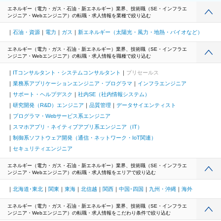
エネルギー（電力・ガス・石油・新エネルギー）業界、技術職（SE・インフラエ
ンジニア・Webエンジニア）の転職・求人情報を業種で絞り込む
石油・資源
電力
ガス
新エネルギー（太陽光・風力・地熱・バイオなど）
エネルギー（電力・ガス・石油・新エネルギー）業界、技術職（SE・インフラエ
ンジニア・Webエンジニア）の転職・求人情報を職種で絞り込む
ITコンサルタント・システムコンサルタント
プリセールス
業務系アプリケーションエンジニア・プログラマ
インフラエンジニア
サポート・ヘルプデスク
社内SE（社内情報システム）
研究開発（R&D）エンジニア
品質管理
データサイエンティスト
プログラマ・Webサービス系エンジニア
スマホアプリ・ネイティブアプリ系エンジニア（IT）
制御系ソフトウェア開発（通信・ネットワーク・IoT関連）
セキュリティエンジニア
エネルギー（電力・ガス・石油・新エネルギー）業界、技術職（SE・インフラエ
ンジニア・Webエンジニア）の転職・求人情報をエリアで絞り込む
北海道･東北
関東
東海
北信越
関西
中国･四国
九州・沖縄
海外
エネルギー（電力・ガス・石油・新エネルギー）業界、技術職（SE・インフラエ
ンジニア・Webエンジニア）の転職・求人情報をこだわり条件で絞り込む