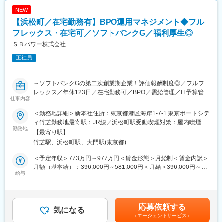
質管理
NEW
・クラウドネイティブアプリやデータパイプラインの環境構築・
自動テスト強化（GitOps、CI/CD）の推進
【浜松町／在宅勤務有】BPO運用マネジメント◆フル
・既存サービスとのシステム連携・統合プロジェクトの推進
フレックス・在宅可／ソフトバンクG／福利厚生◎
・開発プロセス全体の効率化と品質向上施策の立案・実行
ＳＢパワー株式会社
正社員
■業務の魅力
・裁量が大きく、意思決定のスピードが速い環境で最先端の事業
開発に携われます
～ソフトバンクGの第二次創業期企業！評価報酬制度◎／フルフ
・エンジニアリングと脱炭素領域の知見を両立して成長可能
レックス／年休123日／在宅勤務可／BPO／需給管理／IT予算管理
仕事内容
・新規事業立ち上げ～実装まで一貫して経験できる
／契約管理／要員計画／ベンダーマネジメント／PMO／管理プロ
セス設計／仕組み化
＜勤務地詳細＞新本社住所：東京都港区海岸1-7-1 東京ポートシテ
■教育体制
ィ竹芝勤務地最寄駅：JR線／浜松町駅受動喫煙対策：屋内喫煙可
・入社時研修やOJT、チーム内での情報共有を通じて、最新技術
■業務内容
勤務地
能場所あり変更の範囲：会社の定める事業所（リモートワーク含
【最寄り駅】
やエネルギー業界知識を身につけられます
高い可用性と説明責任が求められるシステム領域で、予算・契
む）
竹芝駅、浜松町駅、大門駅(東京都)
約・要員を横断して整え、事業が持続的に運営できる基盤をつく
■当社について：
るポジションです。管理の専門性を磨きながら、現場と伴走す
＜予定年収＞773万円～977万円＜賃金形態＞月給制＜賃金内訳＞
当社は、日本最大級の発電事業者であるJERAの100%子会社とし
る“事業寄りのITマネジメント”を担えます。具体的には下記業務と
月額（基本給）：396,000円～581,000円＜月給＞396,000円～
て2024年6月に誕生しました。私たちはエネルギー×デジタル×課
なります。
給与
581,000円＜昇給有無＞有＜残業手当＞有＜給与補足＞■上記は目
題解決を横断する専門家集団として、お客さまの脱炭素化を24時
・BPO／需給管理システム領域におけるIT予算（CAPEX／
安であり、給与条件は、選考を通じて決定■残業手当は、管理監督
間365日支え、ビジネス成長と地球環境の両立を実現します。
OPEX）の策定支援、予実管理、差異分析、レポーティング
職の場合は支給対象外■上記年収には月30hの残業手当、賞与、特
・稟議／決裁プロセスの支援および内容精査、コスト構造を踏ま
別加算賞与、支援金を含む■賞与 年2回、昇給 年1回※賞与、特別
応募依頼する
変更の範囲：会社の定める業務
えた改善論点の整理
気になる
加算賞与は会社業績、個人別評価に応じて変動■評価制度：貢献度
（エージェントサービス）
・SIer／SaaSベンダー等との契約管理（見積取得、発注、請求照
評価、コア能力評価賃金はあくまでも目安の金額であり、選考を