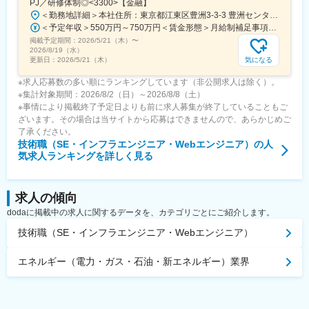
PJ／研修体制◎<3300>【金融】
＜勤務地詳細＞本社住所：東京都江東区豊洲3-3-3 豊洲センタービル勤務地最寄駅： 東京メトロ有楽町線／豊洲駅受動喫煙対策：屋内喫煙可能場所あり変更の範囲：会社の定める事業所（リモートワーク含む）
＜予定年収＞550万円～750万円＜賃金形態＞月給制補足事項なし＜賃金内訳＞月額（基本給）：270,000円～310,000円＜月給＞270,000円～310,000円＜昇給有無＞有＜残業手当＞有＜給与補足＞※詳細は面接時にお伝えします賃金はあくまでも目安の金額であり、選考を通じて上下する可能性があります。月給(月額)は固定手当を含めた表記です。
掲載予定期間：
2026/5/21（木）
〜
2026/8/19（水）
気になる
更新日：
2026/5/21（木）
※求人応募数の多い順にランキングしています（非公開求人は除く）。
※集計対象期間：2026/8/2（日）～2026/8/8（土）
※事情により掲載終了予定日よりも前に求人募集が終了していることもご
ざいます。その場合は当サイトから応募はできませんので、あらかじめご
了承ください。
技術職（SE・インフラエンジニア・Webエンジニア）
の人
気求人ランキングを詳しく見る
求人の傾向
dodaに掲載中の求人に関するデータを、カテゴリごとにご紹介します。
技術職（SE・インフラエンジニア・Webエンジニア）
エネルギー（電力・ガス・石油・新エネルギー）業界