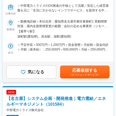
能力が最大限に発揮できる環境を様々な側面からサポートしてい
～中部電力ミライズのDX推進の中核として活躍／安定した経営基
ます。例えば、PCログや入退室履歴での労働時間管理や、育休、
盤を元に「生活に欠かせないインフラサービス」を提供する中部
介護休暇等も法定基準より手厚く、充実しております。
仕事内容
電力グループ企業／ワークライフバランス・福利厚生◎～
また、総合職の場合は、3種類の勤務区分（国内・海外転勤、国内
のみ、地域限定）がございます。いずれも、管理職や上級職への
＜勤務地詳細＞本社住所：愛知県名古屋市東区東新町1 受動喫煙
■ミッション：
キャリアパスがあり、働き方やライフイベントに合わせて、総合
対策：屋内全面禁煙変更の範囲：会社の定める事業所（リモート
中部電力ミライズのDX推進の中核として、事業を支えるITシステ
勤務地
職や地域総合職へ変更することができます。
ワーク含む）
【最寄り駅】
ムの企画・開発・運用を担っています。AI・データ活用による業
栄町駅(愛知県)、高岳駅、栄駅(愛知県)
務変革の推進、システム基盤の高度化、サイバーセキュリティの
■組織について：
確保を通じて、お客さまへの価値提供と事業成長を支援していま
・人を大切にする風土が根づいており、社員が長くキャリアを築
＜予定年収＞500万円～1,200万円＜賃金形態＞月給制＜賃金内訳
す。
ける環境づくりに力を入れています。
＞月額（基本給）：250,000円～600,000円＜月給＞250,000円～
また、中部電力グループ各社と連携しながら、システム共通施策
給与
・当社は創業から120年以上続く歴史ある企業ですが、年齢や社
600,000円＜昇給有無＞有＜残業手当＞有＜給与補足＞※条件はス
やITガバナンスの推進、共通基盤の整備に取り組み、持続的なDX
歴、役職を問わない風通しの良さが特長です。
キル・経験・前職給与を考慮の上決定いたします。■昇給・昇格：
を支えるデジタル基盤の構築を担っています。
年1回■賞与：年2回（6月・12月）賃金はあくまでも目安の金額で
変更の範囲：会社の定める業務
あり、選考を通じて上下する可能性があります。月給(月額)は固定
応募依頼する
■業務内容：
気になる
手当を含めた表記です。
（エージェントサービス）
・お客さまとの接点強化を図るWebサービスやマーケティング強
化施策に資するシステムの企画、開発、運用、保守に関する業務
・上記システムにおけるAI活用推進に関する業務
・その他会社の命ずる業務
NEW
【名古屋】システム企画・開発推進｜電力需給／エネ
■業務詳細：
上記システムに関する、システム開発企画・業務要件定義（業務
ルギーマネジメント（101584）
フローの構築・変更、機能の構築・変更）・非機能要件定義、シ
中部電力ミライズ株式会社
ステム開発におけるプロジェクト管理・開発委託管理・受入テス