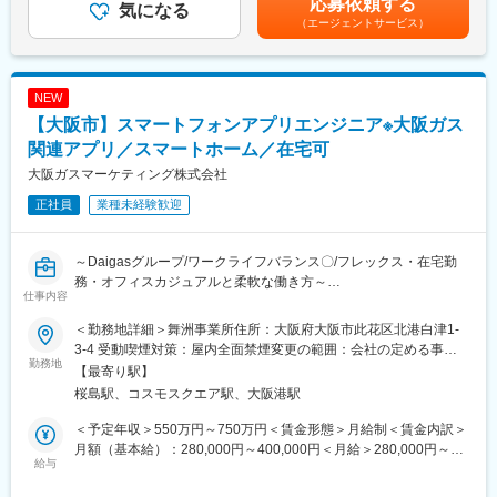
応募依頼する
た蓄電池運用戦略の検討
気になる
企画としてステップアップできます。将来的には管理基盤の高度
す。（応相談）■昇給：年1回（4月）■賞与：年2回（6月・12月）
（エージェントサービス）
・蓄電池の充放電計画に関する方針策定・管理
化や運営統括など、事業の継続性に直接影響する領域を担うポジ
賃金はあくまでも目安の金額であり、選考を通じて上下する可能
・運用実績の分析・評価および改善施策の検討
ションを目指せます。
性があります。月給(月額)は固定手当を含めた表記です。
・制度変更等に関する社内整理・関係部門への共有
・事業計画における市場収益の作成
■企業魅力
NEW
・電力市場運用契約に関する金融機関等との協議
SBパワーはソフトバンクグループのエネルギー事業中核として、
【大阪市】スマートフォンアプリエンジニア※大阪ガス
※ご担当いただく業務はご経験やご希望をお伺いし、面接を通じて
電力小売り、再生可能エネルギー活用、需給管理の高度化などを
決定させて頂きます。
関連アプリ／スマートホーム／在宅可
推進。データ活用やAIを取り入れながら、安定供給と新たな価値
創出に取り組んでいます。
大阪ガスマーケティング株式会社
■働き方：
正社員
業種未経験歓迎
残業時間は20時間/月程度で在宅勤務やフレックスも活用しながら
変更の範囲：会社の定める業務
柔軟に働くことが出来ます。
～Daigasグループ/ワークライフバランス〇/フレックス・在宅勤
■やりがい：
務・オフィスカジュアルと柔軟な働き方～
再エネ・電力市場という日本はもちろん、世界から注力されてい
仕事内容
る成長分野にてご活躍頂けます。他社に比較し多くの蓄電池アセ
■業務内容：
ットを保有しているという当社の強みを活かし、実際のオペレー
＜勤務地詳細＞舞洲事業所住所：大阪府大阪市此花区北港白津1-
・当社がご提供するご家庭のお客さま向けのIoTサービスにおける
ションを通じたノウハウが獲得することが可能です。また、新規
3-4 受動喫煙対策：屋内全面禁煙変更の範囲：会社の定める事業
スマホアプリ開発の推進役を担っていただきます。
勤務地
事業分野でもあるため、プロジェクトファイナンス対応や契約協
所（リモートワーク含む）
【最寄り駅】
・新規／既存サービスのスマホアプリの取りまとめ
議といった幅広い業務をご経験頂けます。
桜島駅、コスモスクエア駅、大阪港駅
・ITベンダーへの発注、マネジメント
・スマホアプリの改善、維持管理
■当社の魅力：
＜予定年収＞550万円～750万円＜賃金形態＞月給制＜賃金内訳＞
東証プライム上場の再生可能エネルギーの開発・運営に特化した
月額（基本給）：280,000円～400,000円＜月給＞280,000円～
【具体的な業務想定】
給与
独立系の企業です。独立系であるという強みを生かし、スピード
400,000円＜昇給有無＞有＜残業手当＞有＜給与補足＞※経験・能
・Android／iOSのネイティブアプリの上流設計～開発／テスト
感もって意思決定を柔軟に進めております。また、再生可能エネ
力・年齢を考慮し、当社規定により決定■賞与：年2回賃金はあく