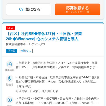
す。
・短期：システム運用・保守およびIT資産評価をご担当
し決定いたします。■賞与：年2回（支給月：6月・12月）■昇給：
システム運用・保守およびIT資産評価を担当しながら、当社のシ
年1回（主に4月もしくは7月）賃金はあくまでも目安の金額であ
応募依頼する
◇具体的には：
気になる
ステム構成や運用の進め方、関係部署が関わる業務プロセス全体
り、選考を通じて上下する可能性があります。月給(月額)は固定手
（エージェントサービス）
ご経験やご志向に応じて、以下の業務を担当いただきます。
を理解していただきます。
当を含めた表記です。
＜Spatial AI・デジタルツイン技術開発＞
・中期：社内関連部署での異動・経験を通じてシステム領域全般
・LiDAR、画像・動画データを活用した3D空間再構成
の中核者としてご活躍
・SfM、SLAM、点群処理技術の開発
・長期：本社管理職（マネジメント層やスペシャリスト）を目指
NEW
・GIS、IoTセンサー、ロボット等から取得したマルチモーダルデ
していただく
【西区】社内SE◆年休127日・土日祝・残業
ータとの統合・活用
・デジタルツイン基盤の構築
20h◆Windows中心のシステム管理と導入
変更の範囲：会社の定める業務
＜AI・アプリケーション開発＞
株式会社栗本ホールディングス
・コンピュータビジョン技術を活用した認識・解析
正社員
転勤なし
・空間情報を活用したAIモデル開発
・画像・動画・位置情報・センサーデータ等を活用したマルチモ
ーダルAIの開発
～年間売上100億円の安定経営！／はたらき方改革推進中（年間
・業務改善につながるインサイト抽出アルゴリズムの開発
休日127日、月平均残業20時間）／再エネ・地域共創事業など社
・AIエージェントや生成AIを活用した意思決定支援機能の開発
仕事内容
会貢献性◎IT・建設から農作物の栽培まで幅広く事業を展開／社
・利用者向けアプリケーション・ダッシュボード開発
員のご家族も大切にする風土！～
＜新規事業開発＞
＜勤務地詳細＞本社住所：広島県広島市西区南観音7-14-20 第2藤
・顧客課題の探索・整理
島ビル5F受動喫煙対策：その他（受動喫煙対策あり（屋内禁
■業務概要：
勤務地
・PoC企画および実行
煙））変更の範囲：無
【最寄り駅】
グループ全体の社内システムの運用・トラブル対応、新しいシス
・プロダクト企画・要件定義
舟入南駅、江波駅、舟入川口町駅
テムの導入支援、ネットワークや電話の手配・設定、グループ各
・社内外パートナーとの共同開発
社との打ち合わせを通じた業務効率化の推進
・事業化に向けた技術検証
＜予定年収＞450万円～600万円＜賃金形態＞月給制＜賃金内訳＞
月額（基本給）：270,000円～380,000円＜月給＞270,000円～
■具体的には：
給与