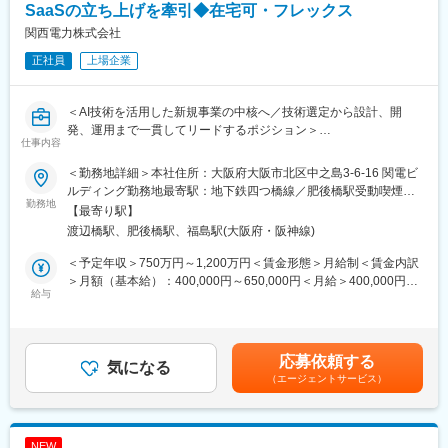
設計・実装
SaaSの立ち上げを牽引◆在宅可・フレックス
・設計レビュー/コードレビュー（主にAIロジックに対して）
関西電力株式会社
・AIの出力品質を測定するための評価方法とテストデータの整備
正社員
上場企業
・評価結果に基づく継続的な精度・品質・処理時間・利用コスト
等の改善
・AIの誤回答、不適切な出力、情報漏えい等へのリスク対策
＜AI技術を活用した新規事業の中核へ／技術選定から設計、開
・AIコーディング支援ツールやAIエージェントを活用したプロダ
発、運用まで一貫してリードするポジション＞
クト開発（AI駆動開発）
仕事内容
■業務概要
■組織について
＜勤務地詳細＞本社住所：大阪府大阪市北区中之島3-6-16 関電ビ
新たに立ち上げるAIプロダクトの開発をリードしていただきま
配属先となるAI・ロボティクス事業創出グループは、AI・ロボテ
ルディング勤務地最寄駅：地下鉄四つ橋線／肥後橋駅受動喫煙対
す。
勤務地
ィクス領域を中心とした新規事業創出を担う組織です。
策：その他（原則禁煙（分煙））変更の範囲：会社の定める事業
【最寄り駅】
現在開発中のエンタープライズ向けAI SaaSや新規プロダクト構想
事業開発メンバーとエンジニアが密接に連携しながら、事業機会
所（リモートワーク含む）
渡辺橋駅、肥後橋駅、福島駅(大阪府・阪神線)
に対し、技術的な課題整理やアーキテクチャ設計、開発推進、運
の探索からプロダクト開発、社会実装まで一体となって推進して
用改善まで一貫して担当いただくポジションです。
います。
＜予定年収＞750万円～1,200万円＜賃金形態＞月給制＜賃金内訳
生成AIやAIエージェントなどの先端技術を活用しながら、社会や
また、立ち上げフェーズの組織だからこそ、一人ひとりが大きな
＞月額（基本給）：400,000円～650,000円＜月給＞400,000円～
企業の課題解決につながる新たなサービスの創出を推進していた
給与
裁量を持ちながら事業づくりに関わることができます。
650,000円＜昇給有無＞有＜残業手当＞有＜給与補足＞※上記年収
だきます。
（想定残業代を含む）は目安であり、詳細はスキル・経験を考慮
■この仕事の魅力
し決定いたします。■賞与：年2回（支給月：6月・12月）■昇給：
◇業務詳細
（1）新規AIプロダクトの立ち上げフェーズに参画：一貫して携わ
年1回（主に4月もしくは7月）賃金はあくまでも目安の金額であ
応募依頼する
・プロダクトの要求を踏まえた技術課題の整理と解決方針の策定
気になる
る
り、選考を通じて上下する可能性があります。月給(月額)は固定手
（エージェントサービス）
・プロダクト開発に関する要件定義、共通機能（ユーザ管理、ロ
（2）AI機能の企画から改善まで担当：幅広いスキルを磨ける
当を含めた表記です。
グ等）の設計
（3）生成AI、RAG、AIエージェントなど：最先端技術に挑戦でき
・技術選定、設計レビュー/コードレビュー（主にAIロジックに対
る環境
して）
（4）顧客価値を重視したプロダクト開発
NEW