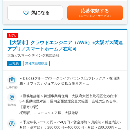
・外部パートナーのマネジメント
ルギーに特化しながら、太陽光、バイオマス、蓄電池などの多様
までも目安の金額であり、選考を通じて上下する可能性がありま
・上記の開発におけるプロジェクトマネジメント
な事業開発を進めています。
す。月給(月額)は固定手当を含めた表記です。
応募依頼する
気になる
国の2050年脱炭素社会実現に向けて、当社の再生エネルギー開発
（エージェントサービス）
■募集背景：
は非常に注目されています。世界の再生エネルギー市場も健全な
私たちは、IoTサービスの提供を通じて、お客さまの暮らしの更な
成長率で成長すると予想されており、需要も拡大中です。
る進化のお役に立つことを目指しています。
その実現のために、新しい仲間を求めています。
変更の範囲：会社の定める業務
NEW
お客さまに選ばれ続ける商品・サービスを提供するために、あな
【大阪市】クラウドエンジニア（AWS）※大阪ガス関連
たの力を貸してください。
アプリ／スマートホーム／在宅可
■サービス・製品事例：
大阪ガスマーケティング株式会社
「ツナガルde給湯器」
正社員
業種未経験歓迎
ツナガルde給湯器でできること - ガス給湯器/大阪ガス
(osakagas.co.jp)
「スマぴこ」
～Daigasグループ/ワークライフバランス〇/フレックス・在宅勤
ツナガルde警報器 スマぴこ - ぴこぴこ・けむぴこ/大阪ガス
務・オフィスカジュアルと柔軟な働き方～
(osakagas.co.jp)
仕事内容
■業務内容：
■組織構成：
＜勤務地詳細＞舞洲事業所住所：大阪府大阪市此花区北港白津1-
・当社がご提供するご家庭のお客さま向けのIoTサービスにおける
商品開発部門：約100名 そのうちIoT技術開発に従事：約15名
3-4 受動喫煙対策：屋内全面禁煙変更の範囲：会社の定める事業
クラウド開発の推進役を担っていただきます。
勤務地
所（リモートワーク含む）
【最寄り駅】
・新規／既存サービスのクラウドチームの取りまとめ
■働き方：
桜島駅、コスモスクエア駅、大阪港駅
・ITベンダーへの発注、マネジメント
・各自が専門分野を持ちつつ、自由に意見交換をしながら、相互
・クラウドの改善、維持管理
にサポートをしつつ業務を推進（各々が、気軽に相談できる雰囲
＜予定年収＞550万円～750万円＜賃金形態＞月給制＜賃金内訳＞
気の職場）
月額（基本給）：280,000円～400,000円＜月給＞280,000円～