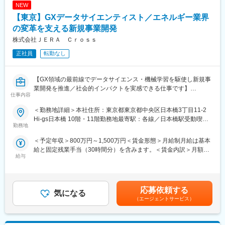
・コールセンターからのエスカレーションを受けた，会員管理シ
NEW
ステム（現行・次期ともに）での技術的調査および回答支援
【東京】GXデータサイエンティスト／エネルギー業界
・WEBサイトの構築・管理に関連するコールセンター管理業務
（マニュアル作成・教育・問い合わせ対応など）
の変革を支える新規事業開発
株式会社ＪＥＲＡ Ｃｒｏｓｓ
■働きやすい職場環境：
正社員
転勤なし
(1)中部電力Gは1990年のフレックスタイム導入を皮切りに、在宅
勤務制度やモバイルワーク制度も2018年に導入し柔軟な働き方が
できる環境を整備しています。
【GX領域の最前線でデータサイエンス・機械学習を駆使し新規事
(2)最近は新たにサテライトオフィスの活用を推進しており、中部
業開発を推進／社会的インパクトを実感できる仕事です】
電力、中部電力パワーグリッド、中部電力ミライズの事業拠点76
仕事内容
■業務概要
カ所のフリースペースに228席を設置し、自宅や出張先に近い事
当社は日本最大級の発電会社グループから誕生したGXスタートア
業場を使うことで通勤や移動の時間削減、顧客への迅速な対応に
＜勤務地詳細＞本社住所：東京都東京都中央区日本橋3丁目11-2
ップとして、脱炭素・GX（グリーントランスフォーメーション）
繋げる等も取り組んでおります。
Hi-gs日本橋 10階・11階勤務地最寄駅：各線／日本橋駅受動喫煙
領域における新規事業開発をリードするデータサイエンティスト
勤務地
対策：屋内全面禁煙変更の範囲：会社の定める事業所（リモート
／アナリストを募集しています。国内外の政策・市場動向を踏ま
■補足情報：
ワーク含む）
＜予定年収＞800万円～1,500万円＜賃金形態＞月給制月給は基本
え、エネルギー業界の変革を支えるデータ分析・機械学習・数理
中部電力ミライズが運営するご家庭のお客さま向けWeb会員サー
給と固定残業手当（30時間分）を含みます。＜賃金内訳＞月額
最適化技術を活用したソリューション開発が主なミッションで
ビス「カテエネ」の会員管理システムのリプレースに伴う再構築
給与
（基本給）：491,300円～866,700円固定残業手当/月：125,000円
す。
業務を担当いただきます。
～220,500円（固定残業時間30時間0分/月）超過した時間外労働
※約300万名の登録者がいる「カテエネ」のサイト運営ですので、
の残業手当は追加支給＜月給＞616,300円～1,087,200円（一律手
■業務詳細
大規模な業務を担当いただけます。
当を含む）＜昇給有無＞有＜残業手当＞有賃金はあくまでも目安
・電力需要や発電量の予測アルゴリズム開発・改善
応募依頼する
気になる
の金額であり、選考を通じて上下する可能性があります。月給(月
・機械学習を活用した予測モデルの構築・高度化
（エージェントサービス）
額)は固定手当を含めた表記です。
・数理最適化による蓄電池運用や電力取引アルゴリズム開発
・カーボンフリー電源の最適活用に向けたアルゴリズム設計
・多様な市場・業界・顧客データの分析およびモデル構築