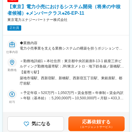
・プロダクトの品質、性能、セキュリティ、運用性の継続的な改
（5）事業拡大フェーズだからこそ、事業とともに成長できる
【東京】電力小売におけるシステム開発（将来の中核
善
・プロダクト企画担当、エンジニア、外部パートナーとの協働お
者候補）※メンバークラス※26-EP-11
変更の範囲：ジョブローテーションに合わせてその他当社業務全
よび技術面のリード
般（出向等含む）に従事いただく可能性あり
東京電力エナジーパートナー株式会社
・生成AIやAIエージェントを活用した開発プロセスの改善
正社員
■扱うサービス
エンタープライズ向けAI SaaSプロダクト（開発中や企画検証段階
◆業務内容
のアイデア含む）
電力小売事業を支える業務システムの構築を担うポジションで
仕事内容
す。業務部門と連携しながら、企画段階からリリースまで一連の
■組織について
プロセスに関わり、事業運営を下支えする仕組みを形にしていき
配属先となるAI・ロボティクス事業創出グループは、関西電力グ
＜勤務地詳細1＞本社住所：東京都中央区銀座8-13-1 銀座三井ビ
ます。数か月規模の案件から、年度単位で進む大規模なプロジェ
ループの新たな成長領域であるAI・ロボティクス事業の創出を担
ルディング勤務地最寄駅：JR/東京メトロ・地下鉄各線／新橋駅受
クトまで幅広く関わります。担当領域は、ご本人の希望や適性を
勤務地
う組織です。
動喫煙対策：屋内全面禁煙＜勤務地詳細2＞住友不動産新宿セント
【最寄り駅】
踏まえて決定します。
事業企画メンバーとエンジニアが一体となり、事業機会の探索か
ラルパークタワー住所：東京都新宿区西新宿6-18-1 受動喫煙対
築地市場駅、西新宿駅、新橋駅、西新宿五丁目駅、東銀座駅、都
・電力小売に関わる各種業務領域の顧客向け・社内向けシステム
らプロダクト開発、社会実装まで推進しています。
策：屋内全面禁煙変更の範囲：会社の定める事業所（リモートワ
庁前駅
構築
立ち上げフェーズのため、技術リーダーとして組織やプロダクト
ーク含む）
・企画・構想から要件定義、設計、開発管理、テスト、リリース
づくりに大きな裁量を持って関わることができます。
＜予定年収＞520万円～1,050万円＜賃金形態＞年俸制＜賃金内訳
までの推進
＞年額（基本給）：5,200,000円～10,500,000円＜月額＞433,333
・業務要件を整理し、業務・システム両面からの設計検討
給与
■仕事の魅力
円～875,000円（12分割）＜昇給有無＞有＜残業手当＞有＜給与
・進捗・品質・費用を意識したプロジェクトマネジメント
（1）新規AIプロダクトの立ち上げに携われる
補足＞※上記はあくまでも想定となり、応募者さまのご経験等を踏
・業務部門、HDシステム部門、外部ベンダーとの調整・合意形成
企画段階から参画し、自ら技術方針を定めながらサービス開発を
まえ、決定いたします賃金はあくまでも目安の金額であり、選考
推進できます。
を通じて上下する可能性があります。月給(月額)は固定手当を含め
応募依頼する
◆職責
気になる
（2）技術だけでなく事業にも関われる
た表記です。
（エージェントサービス）
入社後は、経験や習熟度に応じて段階的に役割をお任せします。
開発に留まらず、顧客価値や事業成長を見据えながらプロダクト