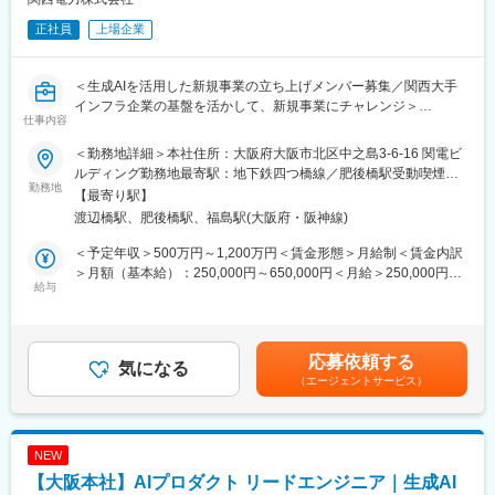
■システム検証
正社員
上場企業
・各種システムの動作確認・検証
・テスト仕様に基づく検証結果の記録・報告
・不具合の発見・内容の整理・関係者への共有
＜生成AIを活用した新規事業の立ち上げメンバー募集／関西大手
インフラ企業の基盤を活かして、新規事業にチャレンジ＞
【ポジションの魅力】
仕事内容
・正確性・信頼性が求められる重要なポジションとして、大きな
■業務概要
裁量を持って働けます
＜勤務地詳細＞本社住所：大阪府大阪市北区中之島3-6-16 関電ビ
関西電力が新たに立ち上げるAIプロダクトにおいて、生成AIや
・会社の成長フェーズに、事業の根幹を支えるポジションで参画
ルディング勤務地最寄駅：地下鉄四つ橋線／肥後橋駅受動喫煙対
RAGなどのAI技術を活用し、AI機能の設計・開発・改善を担って
勤務地
できます
策：その他（原則禁煙（分煙））変更の範囲：会社の定める事業
【最寄り駅】
いただきます。
・データ整備から品質検証まで、データに関わる多様な業務を横
所（リモートワーク含む）
渡辺橋駅、肥後橋駅、福島駅(大阪府・阪神線)
現在開発中のエンタープライズ向けAI SaaSや、企画･検証段階の
断的に経験できます
アイデアに対して、プロダクトメンバや外部パートナーと協働し
・希少性の高まるエネルギーテック領域の専門知識を実務を通じ
＜予定年収＞500万円～1,200万円＜賃金形態＞月給制＜賃金内訳
ながら、顧客課題を理解し、それを解決するAI機能を企画・実
て習得できます
＞月額（基本給）：250,000円～650,000円＜月給＞250,000円～
装・評価・改善することがミッションです。
給与
・フルリモート×フレックスで、柔軟な働き方が可能です
650,000円＜昇給有無＞有＜残業手当＞有＜給与補足＞※上記年収
単にAIモデルを利用するだけではなく、検索・プロンプト・評
（想定残業代を含む）は目安であり、詳細はスキル・経験を考慮
価・ガードレールなどを組み合わせ、正確性・安全性・使いやす
変更の範囲：会社の定める業務
し決定いたします。■賞与：年2回（支給月：6月・12月）■昇給：
さを備えたAI機能としてプロダクトに実装し、継続的な改善を推
年1回（主に4月もしくは7月）賃金はあくまでも目安の金額であ
応募依頼する
進していただきます。
気になる
り、選考を通じて上下する可能性があります。月給(月額)は固定手
（エージェントサービス）
また、AIに限定せず、要件定義・設計・実装・運用フェーズに幅
当を含めた表記です。
広く関わっていただく予定です。
◇業務詳細
NEW
・AIプロダクトの開発・保守・運用
【大阪本社】AIプロダクト リードエンジニア｜生成AI
・LLM、検索技術、外部データ等を組み合わせたAI機能の企画・